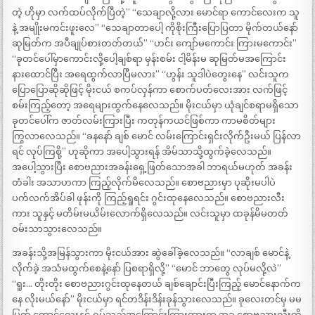
တဲ့ ဟိုမှာ လက်ထပ်လိုက်ပြီတဲ့” “သေချာလို့လား မောင်ရာ ကောင်လေးက သူ
နဲ့ အမျိုးမကင်းဖူးလေ” “သေချာတာပေါ့ ကိုစိုးကြီးပြောပြတာ မိုက်တယ်နော်
ဆုမြတ်က အပီချုပ်စားတတ်တယ်” “ဟင်း ကျော်မကောင်း ကြားမကောင်း”
“ခုတင်ပေါ်မှာကောင်းလို့ပေါ့ချစ်ရာ မှန်းစမ်း ငါ့မိန်းမ ဆုမြတ်မအကြောင်း
နားထောင်ပြီး အရေထွက်လာပြီမလား” “ဟွန်း သူဒါပဲတွေးနေ” လင်းသူက
ပြောပြောဆိုဆိုဖြင့် မိုးငယ် စကပ်လှန်ကာ စောက်ပတ်လေးအား လက်ဖြင့်
စမ်းကြည့်တော့ အရေများထွက်နေလေသည်။ မိုးငယ်မှာ ယုံချင်စရာမရှိသော
ခုတင်ပေါ်က ဇာတ်လမ်းကြားပြီး ကတုန်ကယင်ဖြစ်ကာ ကာမစိတ်များ
ကြွလာလေသည်။ “ခနနော် ချစ် မောင် လမ်းကြောင်းရှင်းလိုက်ဦးမယ် ပြန်လာ
ရင် လုပ်ကြစို့” ဟုဆိုကာ အပေါ့သွားရန် အိမ်သာသို့ထွက်ခဲ့လေသည်။
အပေါ့သွားပြီး စောဗညားအခန်းရှေ့ဖြတ်သောအခါ ဘာရယ်မဟုတ် အခန်း
တံခါး အသာဟကာ ကြည့်လိုက်မိလေသည်။ စောဗညားမှာ ပုဆိုးမပါပဲ
ပက်လက်အိပ်ခါ ဖုန်းကို ကြည့်ရှုရင်း ဂွင်းထုနေလေသည်။ စောဗညားလီး
ကား သူနှင့် မတိမ်းမယိမ်းလောက်ရှိလေသည်။ လင်းသူမှာ ထခုန်မိမတတ်
ဝမ်းသာသွားလေသည်။
အခန်းသို့အမြန်သွားကာ မိုးငယ်အား ဆွဲခေါ်ခဲ့လေသည်။ “လာချစ် မောင်နဲ့
လိုက်ခဲ့ အသံမထွက်စေနဲ့နော် ပြစရာရှိလို့” “မောင် ဘာတွေ လုပ်မလို့လဲ”
“ရူး… တိုးတိုး စောဗညားဂွင်းထုနေတယ် ချစ်ချောင်းပြီးကြည့် မောင်နောက်က
နေ လိုးမယ်နော်” မိုးငယ်မှာ ရင်တဒိန်းဒိန်းခုန်သွားလေသည်။ ခုလေးတင်မှ မမ
မြတ် ကောင်လေးနှင့် ရှုပ်သည့်အကြောင်းကြားထားရာ အခု စောဗညားလီးကို