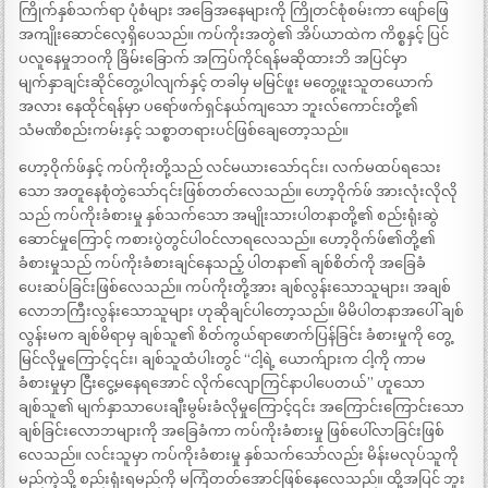
ကြိုက်နှစ်သက်ရာ ပုံစံများ အခြေအနေများကို ကြိုတင်စုံစမ်းကာ ဖျော်ဖြေ
အကျိုးဆောင်လေ့ရှိပေသည်။ ကပ်ကိုးအတွဲ၏ အိပ်ယာထဲက ကိစ္စနှင့် ပြင်
ပလူနေမှုဘဝကို ခြိမ်းခြောက် အကြပ်ကိုင်ရန်မဆိုထားဘိ အပြင်မှာ
မျက်နှာချင်းဆိုင်တွေ့ပါလျက်နှင့် တခါမှ မမြင်ဖူး မတွေ့ဖူးသူတယောက်
အလား နေထိုင်ရန်မှာ ပရော်ဖက်ရှင်နယ်ကျသော ဘူးလ်ကောင်းတို့၏
သံမဏိစည်းကမ်းနှင့် သစ္စာတရားပင်ဖြစ်ချေတော့သည်။
ဟော့ဝိုက်ဖ်နှင့် ကပ်ကိုးတို့သည် လင်မယားသော်၎င်း၊ လက်မထပ်ရသေး
သော အတူနေစုံတွဲသော်၎င်းဖြစ်တတ်လေသည်။ ဟော့ဝိုက်ဖ် အားလုံးလိုလို
သည် ကပ်ကိုးခံစားမှု နှစ်သက်သော အမျိုးသားပါတနာတို့၏ စည်းရုံးဆွဲ
ဆောင်မှုကြောင့် ကစားပွဲတွင်ပါဝင်လာရလေသည်။ ဟော့ဝိုက်ဖ်၏တို့၏
ခံစားမှုသည် ကပ်ကိုးခံစားချင်နေသည့် ပါတနာ၏ ချစ်စိတ်ကို အခြေခံ
ပေးဆပ်ခြင်းဖြစ်လေသည်။ ကပ်ကိုးတို့အား ချစ်လွန်းသောသူများ၊ အချစ်
လောဘကြီးလွန်းသောသူများ ဟုဆိုချင်ပါတော့သည်။ မိမိပါတနာအပေါ် ချစ်
လွန်းမက ချစ်မိရာမှ ချစ်သူ၏ စိတ်ကွယ်ရာဖောက်ပြန်ခြင်း ခံစားမှုကို တွေ့
မြင်လိုမှုကြောင့်၎င်း၊ ချစ်သူထံပါးတွင် “ငါ့ရဲ့ ယောက်ျားက ငါ့ကို ကာမ
ခံစားမှုမှာ ငြီးငွေ့မနေရအောင် လိုက်လျောကြင်နာပါပေတယ်” ဟူသော
ချစ်သူ၏ မျက်နှာသာပေးချီးမွမ်းခံလိုမှုကြောင့်၎င်း အကြောင်းကြောင်းသော
ချစ်ခြင်းလောဘများကို အခြေခံကာ ကပ်ကိုးခံစားမှု ဖြစ်ပေါ်လာခြင်းဖြစ်
လေသည်။ လင်းသူမှာ ကပ်ကိုးခံစားမှု နှစ်သက်သော်လည်း မိန်းမလုပ်သူကို
မည်ကဲ့သို့ စည်းရုံးရမည်ကို မကြံတတ်အောင်ဖြစ်နေလေသည်။ ထို့အပြင် ဘူး