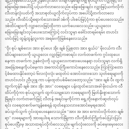
ချည်းဖြစ်လေသည်။ ဥနှစ်လုံးအား တချက်နှစ်ချက်မျှ စုပ်ယူကာ လျှာဖြင့် တ
ဖြေးဖြေးအပေါ်သို့ ပင့်ယက်လာလေသည်။ ဖြေးဖြေးချင်း လျှာဖြင့်ယက်လိုက်
လီးတန်လုံးပတ်ကို အသာစုတ်ယူလိုက်လုပ်ကာ အပေါ်သို့တက်လာလေ
သည်။ လီးထိပ်သို့ရောက်သောအခါ ဒစ်ကို ပါးစပ်ဖြင့်ငုံကာ စုပ်ပေးလေသည်။
ဒစ်ထိပ်ဖျားကို လျှာလေးဖြင့်ထိုးကာ ယက်ပေးလေသည်။ ယွယွလေး
ဖြေးဖြေးချင်းလုပ်ပေးသောကြောင့် လင်းသူမှာ ခေါင်းတရမ်းရမ်း တဟင်း
ဟင်းဖြင့် ထွန့်ထွန့်လူးကာ အရမ်းကိုဖြစ်နေလေသည်။
“ဝိုး စုပ် ချစ်လေး အား စုပ်ပေး အိုး ချစ် ပြုစုတာ အား ရှယ်ပဲ” မိုးငယ်က လီး
ထိပ်ဖျားလေးကို ယွယွလေး လျှာဖြင့်ကစာရင်း လက်တဖက်က ဂွင်းထုပေး
နေကာ တဖက်က ဥနှစ်လုံးကို ယွယွလေးကစားပေးနေရာ လင်းသူမှာ လက်ရှိ
အခြေအနေကိုပင်မေ့ကာ အကောင်းကြီးကောင်းနေလေသည်။ ကြာကြာတော
င့်ခံမထားနိုင်တော့ပဲ ၆လလုံးလုံး မထုတ်ပဲ အောင်းထားသော သုတ်ရေများကို
တဟင်းဟင်း ညီးညူ ကာ ပန်းထုတ်ပစ်မိလေတော့သည်။ “အား ချစ် ပီး ထွက်
ထွက်ကုန်ပီ ချစ် အား အိုး အား” လရေများ ပန်းထုတ်သောအခါ မိုးငယ်က လီ
ထိပ်ကိုငုံကာ စုပ်ယူလျက် ထွက်သမျှသော လရေများကို မြတ်နိုးစွာသောက်
မြိုရင်း လက်တဖက်ဖြင့် လီတန် အရင်းမှကိုင်ကာ ရှေ့တိုးနောက်ဆုတ်လုပ်
ရင်း လရေတစက်မကျန်စေရန် ထုတ်နေသလားအောင်မေ့ရအောင်
ခပ်သွက်သွက် ဂွင်းထုပေးနေလေသည်။ “အား အ အား ကောင်းလိုက်တာ ချစ်
ရာ” လရေများကို အားရပါးရ သောက်မြိုကာ လီးကိုစိတ်ကြိုက်ခပ်ပြင်းပြင်း
စုပ်ပေးပြီးမှ အသာထရပ်လိုက်လေသည်။ မျက်လုံးလေးကို ခပ်မှေးမှေးလေး