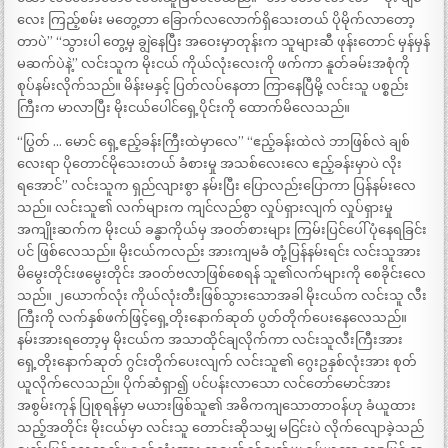
လေး ကြည့်စမ်း မတွေ့တာ ခြောက်လလောက်ရှိသေးတယ် ပိုမိုက်လာတော့
တာပဲ” “သွားပါ တွေ့မှ ချွဲနေပြီး အဝေးမှာတုန်းက သူများဆီ ဖုန်းတောင် မှန်မှန်
မဆက်ပဲနဲ့” လင်းသူက မိုးငယ် ကိုယ်လုံးလေးကို ဖက်ကာ နူတ်ခမ်းအစုံကို
စုပ်နမ်းလိုက်သည်။ မိန်းမနှင့် ပြတ်လပ်နေတာ ကြာနေပြီမို့ လင်းသူ ပစ္စည်း
ကြီးက မာလာပြီး မိုးငယ်ပေါင်ရှေ့ပိုင်းကို ထောက်မိလေသည်။
“ပြွတ် … မောင် ရှေ့ဧည့်ခန်းကြီးထဲမှာလေ” “ဧည့်ခန်းထဲလဲ ဘာဖြစ်လဲ ချစ်
လေးရာ ပိုတောင်မိုသေးတယ် ခံစားမှု အသစ်လေးလေ ဧည့်ခန်းမှာပဲ လိုး
ရအောင်” လင်းသူက ရှည်လျားစွာ နမ်းပြီး ပြောလည်းပြောကာ ပြန်နမ်းလေ
သည်။ လင်းသူ၏ လက်များက ကျင်လည်စွာ လှုပ်ရှားလျက် လှုပ်ရှားမှု
အကျိုးဆက်က မိုးငယ် ခန္ဓာကိုယ်မှ အဝတ်စားများ ကြမ်းပြင်ပေါ် ပုံနေရခြင်း
ပင် ဖြစ်လေသည်။ မိုးငယ်ကလည်း အားကျမခံ တုံ့ပြန်နမ်းရင်း လင်းသူအား
မိမွေးတိုင်းဖမွေးတိုင်း အဝတ်ဗလာဖြစ်စေရန် သူ၏လက်များကို စေခိုင်းလေ
သည်။ ၂ယောက်လုံး ကိုယ်လုံးတီးဖြစ်သွားသောအခါ မိုးငယ်က လင်းသူ လီး
ကြီးကို လက်နှစ်ဖက်ဖြင့်ရှေ့တိုးနောက်ဆုတ် ပွတ်တိုက်ပေးနေလေသည်။
နမ်းအားရတော့မှ မိုးငယ်က အသာထိုင်ချလိုက်ကာ လင်းသူလီးကြီးအား
ရှေ့တိုးနောက်ဆုတ် ဂွင်းတိုက်ပေးလျက် လင်းသူ၏ ဂွေးဥနှစ်လုံးအား စုတ်
ယူလိုက်လေသည်။ ပိုက်ဆံရှာ၍ ပင်ပန်းလာသော လင်တော်မောင်အား
အစွမ်းကုန် ပြုစုရန်မှာ မယားဖြစ်သူ၏ အဓိကကျသောတာဝန်ဟု ခံယူထား
သည့်အတိုင်း မိုးငယ်မှာ လင်းသူ တောင်းဆိုသမျှ မငြင်းပဲ လိုက်လျောခဲ့သည်