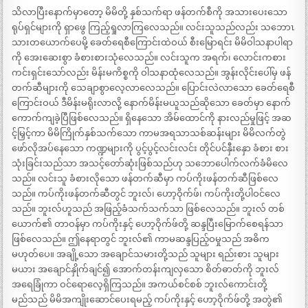
သိလာပြီးနောက်မှာတော့ မိမိတို့ နှစ်သက်ရာ ဖန်တက်စီကို အသားပေးသော
ရုပ်ရှင်များကို ရှာဖွေ ကြည့်ရှုလာကြလေသည်။ လင်းသူသည်လည်း သဘောၤ
သားတယောက်ပေမို့ ခေတ်ရေစီကြောင်းထဲဝယ် စီးမြောရင်း မိမိဝါသနာပါရာ
ကို အေးဆေးစွာ ခံစားစားသုံလေသည်။ လင်းသူက အရက်၊ လောင်းကစား
ကင်းရှင်းသော်လည်း မိန်းမကိစ္စကို ဝါသနာထုံလေသည်။ အွန်းလိုင်းပေါ်မှ ဖန်
တက်ဆီများကို သေချာစွာလေ့လာလေသည်။ ပြောင်းလဲလာသော ခေတ်ရေစီ
ကြောင်းဝယ် ဒီမိန်းမရိုးလာလို့ နောက်မိန်းမယူသည်ဆိုသော ခေတ်မှာ နောက်
ကောက်ကျခဲ့ပြီဖြစ်လေသည်။ ရှိနေသော အိမ်ထောင်ကို နားလည်မှုဖြင့် အဆ
င့်မြှင့်ကာ မိမိကြိုက်နှစ်သက်သော ကာမအရသာသစ်ဆန်းများ မိမိလက်တွဲ
ဖော်လိုအပ်နေသော ကဏ္ဍများကို ပွင့်ပွင့်လင်းလင်း တိုင်ပင်နှီးနှော ခံစား စား
သုံးခြင်းသည်သာ အသင့်တော်ဆုံးဖြစ်သည်ဟု သဘောပေါက်လက်ခံမိလေ
သည်။ လင်းသူ ခံစားလိုသော ဖန်တက်ဆီမှာ ကပ်ကိုးဖန်တက်ဆီဖြစ်လေ
သည်။ ကပ်ကိုးဖန်တက်ဆီတွင် ဘူးလ်၊ ဟော့ဝိုက်ဖ်၊ ကပ်ကိုးတို့ပါဝင်လေ
သည်။ ဘူးလ်ဟူသည် အဖြည့်ခံသက်သက်သာ ဖြစ်လေသည်။ ဘူးလ် တစ်
ယောက်၏ တာဝန်မှာ ကပ်ကိုးနှင့် ဟော့ဝိုက်ဖ်တို့ ဆန္ဒပြီးမြောက်စေရန်သာ
ဖြစ်လေသည်။ ဤနေရာတွင် ဘူးလ်၏ ကာမဆန္ဒပြည့်ဝမှုသည် အဓိက
မဟုတ်ပေ။ အချို့သော အချောင်သမားတို့သည် သူများ ရည်းစား သူများ
မယား အချောင်နှိုက်ချင်၍ အောက်တန်းကျလှသော စိတ်ဓာတ်ကို ဘူးလ်
အရေခြုံကာ ဝင်ရောလေ့ရှိကြသည်။ အကယ်စင်စစ် ဘူးလ်ကောင်းတို့
မည်သည် မိမိအကျိုးဆောင်ပေးရမည့် ကပ်ကိုးနှင့် ဟော့ဝိုက်ဖ်တို့ အတွဲ၏