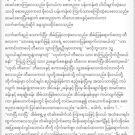
ထမင်းစားကြလေသည်။ မိုးငယ်က စောဗညား ပန်းကန်ထဲ ငါးပိချက်ထဲ့ပေး
သလို စောဗညားကလဲ မိုးငယ် ပန်းကန်ထဲ ကြက်သားကြော်ထဲ့ပေးလေသည်။
ထမင်းစားပြီးနောက် စောဗညားက တီလေးအားခွင့်တောင်းကာ
လက်ဖက်ရည်ဆိုင် ခနသွားထိုင်လေသည်။
လက်ဖက်ရည် သောက်ပြီး အိမ်ပြန်လာခဲ့လေသည်။ အိမ်ပြန်ရောက်တော့ တီ
လေးက “သားရေ မနက်ဖြန် သားရဲ့ လေးလေးပြန်ရောက်လာမယ်တဲ့” “ဟာ
ကောင်းတာပေါ့ တီလေး သွားကြိုရဦးမှာလားဗျ” “မလိုဘူးသား သူ့
သူငယ်ချင်းတွေနဲ့လာမှာတဲ့” “ဟုတ်ကဲ့ပါ တီလေး သား စာကြည့်လိုက်ဦးမယ်
နော်” “ကြည့် ကြည့် သား ညမနက်စေနဲ့နော် တီလေး စာဖတ်ပြီးအိပ်တော့မယ်”
“ဟုတ် တီလေး” တီလေးနှင့် စကားပြောပြီး သူ့အခန်းလေးထဲဝင်လာလိုက်
လေသည်။ တီလေးကလဲ သူတို့အခန်းထဲသို့ ဝင်သွားလေသည်။ မိုးငယ်တို့
တိုက်ခန်းမှာ ဝင်ဝင်ချင်း ဧည့်ခန်းဖြစ်ကာ ဧည့်ခန်းပြီးမှ အထပ်သားဖြင့် ကပ်
လျက် အခန်းဖွဲ့ထားသော အိပ်ခန်း၂ခန်းနှင့် ပြီးမှ မီးဖိုချောင်ရှိရာ ထမင်းစား
ခန်းနှင့် ရေချိုးခန်း အိမ်သာဖြစ်လေသည်။ အိပ်ခန်းနှစ်ခုမှာ ကပ်လျက်ဖြစ်
ကာ နှစ်ယောက်ခန်းတွင် မိုးငယ်တို့ လင်မယားနေ၍ တယောက်ခန်းအား စော
ဗညားအတွက် ပြင်ဆင်ပေးထားလေသည်။ “ဒေါက်… ဒေါက်.. ဒေါက ်…”
“လာပြီ လာပြီ” အိမ်ရှေ့မှ တံခါးခေါက်သံ ကြားရသဖြင့် မိုးငယ် အသံပေးရင်း
ထွက်လာလေသည်။ တံခါးဖွင့်လိုက်တော့ မီးခိုးရောင်ရှပ်အင်္ကျီနှင့် ဖိုက်အိုဝမ်း
အပြာရောင်ဂျင်းဘောင်းဘီကို လိုက်ဖက်စွာ ဝတ်ဆင်ထားကာ ပြန်ရောက်လာ
သော လင်တော်မောင် လင်းသူဖြစ်လေသည်။ “ဟာ မောင် လာ လာ” “မိုး ချစ်