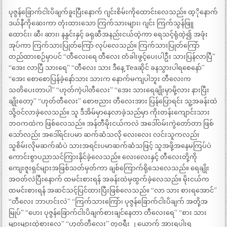
ပုဇွန်ခြောက်ငါးပိချက်ခူးပြီးနောက် ဂျင်းစိမ်းကိုထောင်းလေသည်။ ထ့ိုနောက်
ဒယ်နီကိုဆေးကာ တုံးထားသော ကြက်သားများ၊ ဂျင်း ကြက်သွန်ဖြူ
ထောင်း၊ ဆီ၊ ဆား၊ နနွင်းနှင့် ခရုဆီအနည်းငယ်ထဲ့ကာ ရေသင့်ရုံထဲ့၍ အဖုံး
အုပ်ကာ ကြက်သားပြုတ်ကြော် လုပ်လေသည်။ ကြက်သားပြုတ်ကြော်
တည်ထားစဉ်မှာပင် “တီလေးရေ တီလေး တံခါးဖွင့်ပေးပါဦး သားပြန်လာပြီ”
“အေး လာပြီ သားရေ” “တီလေး သား ဒီနေ့ Teaဆိုင် ခနသွားပါရစေနော်”
“အေး စောစောပြန်ခဲ့နော်သား သားက နောက်မကျပါဘူး တီလေးက
သတိပေးတာပါ” “ဟုတ်ကဲ့ပါတီလေး” “အေး သားရေချိုးမှာမို့လား နားပြီး
ချိုးတော့” “ဟုတ်တီလေး” စောဗညား တီလေးအား ပြန်ပြောရင်း သူ့အခန်းထဲ
သို့ဝင်လာခဲ့လေသည်။ သူ ဒီအိမ်မှာနေလာခဲ့သည်မှာ ကိုးတန်းကျောင်းသား
ဘဝကထဲက ဖြစ်လေသည်။ အန်တီမိုးငယ်ကလဲ အဒေါ်ဝမ်းကွဲတော်တာ ဖြစ်
သော်လည်း အဒေါ်ရင်းပမာ ဆက်ဆံသလို လေးလေး လင်းသူကလည်း
သူစိမ်းလိုမဆက်ဆံပဲ သားအရင်းပမာဆက်ဆံသဖြင့် သူအဖို့အနေမကြပ်ပဲ
ကောင်းစွာပညာသင်ကြားနိုင်ခဲ့လေသည်။ လေးလေးနှင့် တီလေးတို့ကို
ကျေးဇူးရှင်များအဖြစ်သတ်မှတ်ကာ ချစ်ကြောက်ရိုသေလေသည်။ ရေချိုး
အဝတ်လဲပြီးနောက် ထမင်းစားရန် အခန်းထဲမှထွက်ခဲ့လေသည်။ မိုးငယ်က
ထမင်းစားရန် အဆင်သင့်ပြင်ထားပြီးဖြစ်လေသည်။ “လာ သား စားရအောင်”
“တီလေး ဘာဟင်းလဲ” “ကြက်သားကြော်၊ ပုဇွန်ခြောက်ငါးပိချက် အတို့အ
မြုပ်” “ဟေး ပုဇွန်ခြောက်ငါးပိချက်စားချင်နေတာ တီလေးရေ” “စား သား
များများထဲ့စားလေ” “ဟုတ်တီလေး” တူဝရီး ၂ ယောက် အားရပါးရ