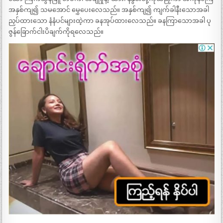
အနှစ်ကျ၍ သမအောင် မွှေပေးလေသည်။ အနှစ်ကျ၍ ကျက်ခါနီးသောအခါ
ညှပ်ထားသော နံနံပင်များထဲ့ကာ ခနအုပ်ထားလေသည်။ ခနကြာသောအခါ ပု
ဇွန်ခြောက်ငါးပိချက်ကိုရလေသည်။