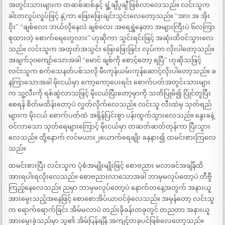
အတွင်းသားများက တဆစ်ဆစ်နှင့် ရှုံ့ချီပွချီ ဖြစ်လာလေသည်။ လင်းသူက
ခါးတလှုပ်လှုပ်ဖြင့် နှဲ့ကာ ဖြေးဖြေးချင်းသွင်းလေတော့သည်။ “အား အ အိုး
ဝိုး” “ချစ်လေး ဘယ်လိုနေလဲ ချစ်လေး အရေရွှဲနေတာ အများကြီးပဲ ၆လကြာ
စုထားတဲ့ စောက်ရေတွေလား” ဟုဆိုကာ သွင်းရင်းဖြင့် အဆုံးထိဝင်သွားလေ
သည်။ လင်းသူက အထုတ်အသွင်း ဖြေးဖြေးခြင်း လုပ်ကာ လိုးပါတော့သည်။
အချက်၃၀ကျော်သောအခါ “မောင် ချစ်ကို စောင့်တော့ ရပြီ” ဟုဆိုသဖြင့်
လင်းသူက စက်သေနတ်ပစ်သလို မီးကုန်ယမ်းကုန်ဆောင့်လိုးပါတော့သည်။ ခ
နကြာသောအခါ မိုးငယ်မှာ ကော့ကော့ပေးရင်း စောက်ပတ်အတွင်းသားများ
က သူ့လီးကို ရစ်ဆွဲလာသဖြင့် မိုးငယ်ပြီးတော့မှာကို သတိပြုမိ၍ ပြိုင်တူပြီး
စေရန် စိတ်မထိန်းတော့ပဲ လွှတ်လိုက်လေသည်။ လင်းသူ လီးထဲမှ သုတ်ရည်
များက မိုးငယ် စောက်ပတ်ထဲ အရှိန်ပြင်းစွာ ပန်းထွက်သွားလေသည်။ နွေးခနဲ့
ဝင်လာသော သုတ်ရေများကြောင့် မိုးငယ်မှာ တဆတ်ဆတ်တုန်ကာ ပြီးသွား
လေသည်။ ထို့နောက် လင်မယား၂ယောက်ရေချိုး ခနနား၍ ထမင်းစားကြလေ
သည်။
ထမင်းစားပြီး လင်းသူက ပုံစံအမျိုးမျိုးဖြင့် စောဗညား မလာခင်အချိန်ထိ
အားရပါးရလိုးလေသည်။ စောဗညားလာသောအခါ ဘာမှမလုပ်တော့ပဲ တီဗွီ
ကြည့်နေလေသည်။ ညမှာ ဘာမှမလုပ်တော့ပဲ နောက်တနေ့အတွက် အနားယူ
အားမွေးသည့်အနေဖြင့် စောစောအိပ်ယာဝင်ခဲ့လေသည်။ အမှန်တော့ လင်းသူ
က ရောက်ရောက်ခြင်း အိမ်မလာပဲ တည်းခိုခန်းတခုတွင် တညတာ အနားယူ
အားမွေးခဲ့သည်မှာ သူ၏ အိမ်ပြန်ချိန် အကျင့်တခုပင်ဖြစ်လေတော့သည်။