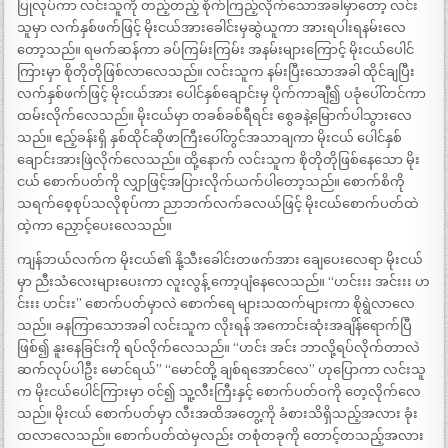
ပြုလုပ်ကာ လင်းသူကို တည့်တည့် စိုက်ကြည့်လိုက်သောအခါမှာတော့ လင်း
သူမှာ လက်နှစ်ဖက်ဖြင့် မိုးငယ်အားခေါင်းမှဆွဲယူကာ အားရပါးရနမ်းလေ
တော့သည်။ ရမက်ဆန်ကာ ခပ်ကြမ်းကြမ်း အနမ်းများကြောင့် မိုးငယ်ပေါင်
ကြားမှာ စိုတိုတိုဖြစ်လာလေသည်။ လင်းသူက နမ်းပြီးသောအခါ ထိုင်ချပြီး
လက်နှစ်ဖက်ဖြင့် မိုးငယ်အား ပေါင်နှစ်ချောင်းမှ ပိုက်ကာချီ၍ ပခုံပေါ်တင်ကာ
ထမ်းလိုက်လေသည်။ မိုးငယ်မှာ တခစ်ခစ်ရီရင်း စွေခနဲ့မြောက်ပါသွားလေ
သည်။ ဧည့်ခန်းရှိ နှစ်ထိုင်ဆိုဖာကြီးပေါ်တွင်အသာချကာ မိုးငယ် ပေါင်နှစ်
ချောင်းအားဖြဲလိုက်လေသည်။ ထို့နောက် လင်းသူက စိုတိုတိုဖြစ်နေသော မိုး
ငယ် စောက်ပတ်ကို လျှာဖြင့်အပြားလိုက်ယက်ပါတော့သည်။ စောက်စိကို
သရက်စေ့စုပ်သလိုစုပ်ကာ ညာဘက်လက်ခလယ်ဖြင့် မိုးငယ်စောက်ပတ်ထဲ
ထဲ့ကာ ညှောင့်ပေးလေသည်။
ကျန်ဘယ်လက်က မိုးငယ်၏ နို့သီးခေါင်းတဖက်အား ချေပေးလေရာ မိုးငယ်
မှာ ညီးသံလေးများပေးကာ လူးလွန့် ကော့ပျံနေလေသည်။ “ဟင်းးး အင်းးး ဟ
င်းးး ဟင်းး” စောက်ပတ်မှာလဲ စောက်ရေ များသထက်များကာ စိုရွဲလာလေ
သည်။ ခနကြာသောအခါ လင်းသူက လိုးရန် အကောင်းဆုံးအချိန်ရောက်ပြီ
ဖြစ်၍ နူးနေခြင်းကို ရပ်လိုက်လေသည်။ “ဟင်း အင်း ဘာလို့ရပ်လိုက်တာလဲ
ဆက်လုပ်ပါဦး မောင်ရယ်” “မောင်တို့ ချစ်ရအောင်လေ” ဟုပြောကာ လင်းသူ
က မိုးငယ်ပေါင်ကြားမှာ ဝင်၍ သူ့လီးကြီးနှင့် စောက်ပတ်ဝကို တေ့လိုက်လေ
သည်။ မိုးငယ် စောက်ပတ်မှာ လီးအထိအတွေ့ကို ခံစားသိရှိသည့်အလား ခုံး
ထလာလေသည်။ စောက်ပတ်ထဲမှလည်း တစုံတခုကို တောင့်တသည့်အလား