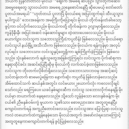
ဘယ်က ပြန်လာတာလဲ မိုးငယ်” “ဈေးက အမရေ ဆပ်ပြာ၊ သွားတိုက်ဆေး၊
အမွှေးရေတွေ သွားဝယ်တာ အမရေ ညနေစောင်းနေပြီ ဆိုပေမယ့် တော်တော်
ပူတယ်အမရယ်” “ဟုတ်တယ် ပူလာပြီ မိုးငယ်ရေ အပြင်ထွက်ရင် ထီးယူသွား
မှပါကွယ်” ဘေးအခန်းက အမကြီးကိုပြောရင်း မိုးငယ် တိုက်ခန်းတံခါးသော့
ဖွင့်ကာ ဝင်လိုက်လေသည်။ မိုးငယ်ကတို့ တိုက်ခန်းက ၃လွှာမှာရှိလေသည်။
ကွန်ဒိုနီးနီး အပြင်အဆင် ဝန်ဆောင်မှုများ ထဲ့ထားပေးလေသည်။ မိုးငယ်
ယောက်ျား လင်းသူက သဘောၤသူကြီး(ကပ္ပတိန်) ဖြစ်လေသည်။ မိုးငယ်ရော
လင်းသူပါ နယ်မြို့အသီးသီးက ဖြစ်လေသည်။ မိုးငယ်က ရန်ကုန်မှာ အလုပ်
လုပ်ရင်း သဘောၤသား လင်းသူနှင့်တွေ့ရှိကာ ချစ်ကြိုက်ခဲ့ကြခြင်း ဖြစ်လေ
သည်။ သုံးနှစ်လောက် ချစ်သူတွေအဖြစ်တွဲကြရင်း လင်းသူက ပိုက်ဆံစုကာ
နေရာထိုင်ခင်း အဆင်ပြေပြီဆိုမှ မိုးငယ်ကို လက်ထပ်ခဲ့တာဖြစ်လေသည်။
လင်းသူက တိုးတက်လိုစိတ်ရှိလေသည်။ သဘောၤသားဘဝမှ အဆင့်ဆင့်
သင်တန်းတက် စာမေးပွဲဖြေကာ နောက်ဆုံး ကပ္ပတိန် ဖြစ်လာခဲ့လေသည်။
အိမ်ထောင်သက် ဆယ်နှစ်အတွင်း လင်မယား၂ယောက်လုံး ကလေးလိုချင်
သော်လည်း မရကြပေ။ ယခင်နှစ်များဆီက လင်းသူ သဘောၤလိုက်နေချိန် မိုး
ငယ်မှာ တယာက်ထဲ နေရလေသည်။ သို့သော် လွန်ခဲ့သော လေးနှစ်ခန့်က မိုး
ငယ်၏ ညီမနှစ်ဝမ်းကွဲ မူယာက သူ၏သား စောဗညားအား အတူတူနေပြီး
ကျောင်းတက်ရန် အကူညီတောင်းလေသည်။ လင်းသူအား ပြောပြရာ လင်းသူ
ကလဲ တယောက်ထဲကျန်နေခဲ့သော မိုးငယ်အတွက် အဖော်လဲရသောကြောင့်
အတူတူနေကာကျောင်းတက်ရန် ခွင့်ပြုခဲ့လေသည်။