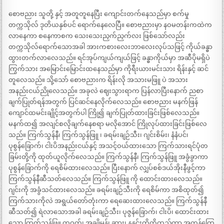
စောဗညား သူတို့ နှင့် အတူတူနေပြီး ကျောင်းတက်နေသည်မှာ စက်မှု
တက္ကသိုလ် ဒုတိယနှစ်ပင် ရောက်နေလေပြီ။ စောဗညားမှာ နဝမတန်းကထဲက
လာနေကာ စနေကာစက သေးသေးညှက်ညှက်လး ဖြစ်သော်လည်း
တက္ကသိုလ်ရောက်သောအခါ အားကစားလေးဘာလေးလုပ်သဖြင့် ကိုယ်ခန္ဓာ
ထွားတက်လာလေသည်။ ရင်အုပ်ကျယ်ကျယ်ဖြင့် ခန္ဓာကိုယ်မှာ အဆီပိုမရှိပဲ
ကြွက်သား အမြောင်းမြောင်းထနေသည်မှာ ကိုရီးယားမင်းသား ရိန်းနှင့် ဆင်
တူလေသည်။ သို့သော် စောဗညားက ရိန်းလို အသားမဖြူ ပဲ အသား
အနည်းငယ်ညိုလေသည်။ အခုလဲ ဈေးသွားရာက ပြန်လာပြီးနောက် ညစာ
ချက်ပြုတ်ရန်အတွက် ပြင်ဆင်နေလိုက်လေသည်။ စောဗညား မနက်ဖြန်
ကျောင်ထမင်းချိုင့်အတွက်ပါ ကြို၍ ချက်ပြုတ်ထားခြင်းဖြစ်လေသည်။
မနက်ထ၍ အလျင်စလိုချက်နေစရာ မလိုအောင် ကြိုလုပ်ထားခြင်းဖြစ်လေ
သည်။ ကြက်သွန်နီ၊ ကြက်သွန်ဖြူ ၊ ခရမ်းချဉ်သီး၊ ဂျင်းစိမ်း၊ နံနံပင်၊
ပုစွန်ခြောက်၊ ငါးပိအနည်းငယ်နှင့် အသင့်ဝယ်ထားသော ကြက်သားရင်ပုံတ
ခြမ်းတို့ကို ထုတ်ယူလိုက်လေသည်။ ကြက်သွန်နီ၊ ကြက်သွန်ဖြူ အခွံခွာကာ
ပုစွန်ခြောက်ကို ရေစိမ်ထားလေသည်။ ပြီးနောက် လျှပ်စစ်ဒယ်အိုးနီဖွင့်ကာ
ကြက်သွန်နီဆီသတ်လေသည်။ ကြက်သွန်ဖြူ ကို ထောင်းထားလေသည်။
ဂျင်းကို အခွံသင်ထားလေသည်။ ခရမ်းချဉ်သီးကို ရေစိမ်ကာ အစိထုတ်၍
ကြက်သားကိုလဲ အရွယ်တော်တုံးကာ ရေဆေးထားလေသည်။ ကြက်သွန်နီ
ဆီသတ်၍ ရဲလာသောအခါ ခရမ်းချဉ်သီး၊ ပုဇွန်ခြောက်၊ ငါးပိ၊ ထောင်းထား
သော ကြက်သွန်ဖြူ တဝက်၊ အချိုမှုန့်၊ ဆား၊ နနွင်းတို့ကိုထည့်ကာ အကုန်ကြေ