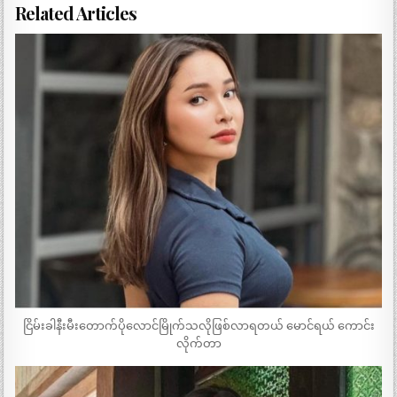
Related Articles
ငြိမ်းခါနီးမီးတောက်ပိုလောင်မြိုက်သလိုဖြစ်လာရတယ် မောင်ရယ် ကောင်း
လိုက်တာ