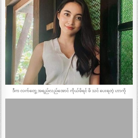
ဒီက လက်တွေ့ အရည်လည်အောင် ကိုယ်ဖိရင် ဖိ သင် ပေးရတဲ့ ဟာကို