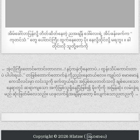
အိမ်ခေါ်လာပြန်လို့ တိတ်ဆိတ်နေတဲ့ ညအချိန် ဒေါ်လေးရဲ့ အိပ်ခန်းဖက်က “
ကုတင်သံ ” တွေ ပေါ်တင်ကြီး ထွက်နေတော့ ပိုး နေလို့ထိုင်လို့ မရဘူး ။ ခါ
တိုင်းလို သူတို့ဖက်ကို
Post
← အဲ့လိုကြီးတောင်ကောင်းတာလား…! နင့်ကနဲကိုနေတာပဲ..၊ ထွန်းသိပ်ကောင်းတာ
navigation
ပဲ ပါပါးရယ်..” တဖြစ်တောက်တောက်နဲ.ကိုညည်းနေတယ်လေ။ ကျုပ်လဲ မောမောနဲ့
ကေသီလင်းမှာ လင်းသူကို ဖက်တွယ်ရင်း အပြစ်ပေးတတ်သလို ချစ်ပေးသော
နေရာတွင် ဆရာကျသော အကိုဖြစ်သူရှိနေပြီဖြစ်၍ မိုးကိုကို အမြန်ဆုံး လမ်းခွဲရ
မည် ဆုံးဖြတ်မိလေသည်။ ယခုလက်ရှိအချိန်မှာတော့ မီးပျက်သောညတညကို →
Copyright © 2026 Hlataw ( အြပာစာပေ)