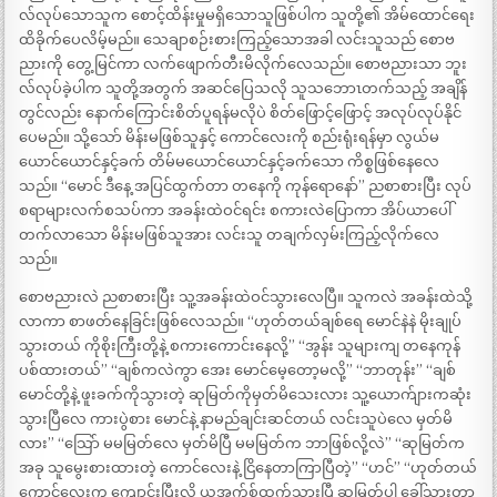
လ်လုပ်သောသူက စောင့်ထိန်းမှုမရှိသောသူဖြစ်ပါက သူတို့၏ အိမ်ထောင်ရေး
ထိခိုက်ပေလိမ့်မည်။ သေချာစဉ်းစားကြည့်သောအခါ လင်းသူသည် စောဗ
ညားကို တွေ့မြင်ကာ လက်ဖျောက်တီးမိလိုက်လေသည်။ စောဗညားသာ ဘူး
လ်လုပ်ခဲ့ပါက သူတို့အတွက် အဆင်ပြေသလို သူသဘောၤတက်သည့် အချိန်
တွင်လည်း နောက်ကြောင်းစိတ်ပူရန်မလိုပဲ စိတ်ဖြောင့်ဖြောင့် အလုပ်လုပ်နိုင်
ပေမည်။ သို့သော် မိန်းမဖြစ်သူနှင့် ကောင်လေးကို စည်းရုံးရန်မှာ လွယ်မ
ယောင်ယောင်နှင့်ခက် တိမ်မယောင်ယောင်နှင့်ခက်သော ကိစ္စဖြစ်နေလေ
သည်။ “မောင် ဒီနေ့ အပြင်ထွက်တာ တနေကို ကုန်ရောနော်” ညစာစားပြီး လုပ်
စရာများလက်စသပ်ကာ အခန်းထဲဝင်ရင်း စကားလဲပြောကာ အိပ်ယာပေါ်
တက်လာသော မိန်းမဖြစ်သူအား လင်းသူ တချက်လှမ်းကြည့်လိုက်လေ
သည်။
စောဗညားလဲ ညစာစားပြီး သူ့အခန်းထဲဝင်သွားလေပြီ။ သူကလဲ အခန်းထဲသို့
လာကာ စာဖတ်နေခြင်းဖြစ်လေသည်။ “ဟုတ်တယ်ချစ်ရေ မောင်နဲနဲ မိုးချုပ်
သွားတယ် ကိုစိုးကြီးတို့နဲ့ စကားကောင်းနေလို့” “အွန်း သူများကျ တနေကုန်
ပစ်ထားတယ်” “ချစ်ကလဲကွာ အေး မောင်မေ့တော့မလို့” “ဘာတုန်း” “ချစ်
မောင်တို့နဲ့ ဖူးခက်ကိုသွားတဲ့ ဆုမြတ်ကိုမှတ်မိသေးလား သူ့ယောက်ျားကဆုံး
သွားပြီလေ ကားပွဲစား မောင်နဲ့ နာမည်ချင်းဆင်တယ် လင်းသူပဲလေ မှတ်မိ
လား” “သြော် မမမြတ်လေ မှတ်မိပြီ မမမြတ်က ဘာဖြစ်လို့လဲ” “ဆုမြတ်က
အခု သူမွေးစားထားတဲ့ ကောင်လေးနဲ့ ငြိနေတာကြာပြီတဲ့” “ဟင်” “ဟုတ်တယ်
ကောင်လေးက ကျောင်းပြီးလို့ ယူအက်စ်ထွက်သွားပြီ ဆုမြတ်ပါ ခေါ်သွားတာ