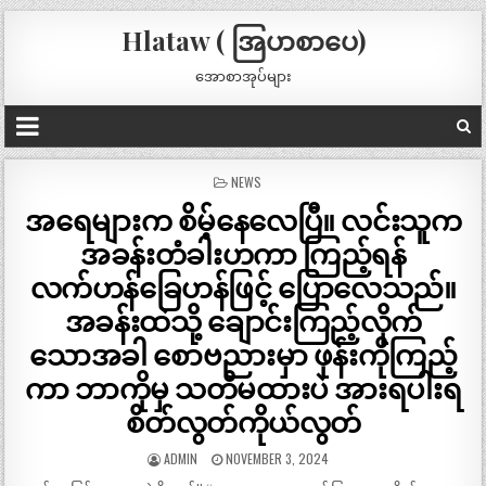
Hlataw ( အြပာစာပေ)
အောစာအုပ်များ
POSTED
NEWS
IN
အရေများက စိမ့်နေလေပြီ။ လင်းသူက
အခန်းတံခါးဟကာ ကြည့်ရန်
လက်ဟန်ခြေဟန်ဖြင့် ပြောလေသည်။
အခန်းထဲသို့ ချောင်းကြည့်လိုက်
သောအခါ စောဗညားမှာ ဖုန်းကိုကြည့်
ကာ ဘာကိုမှ သတိမထားပဲ အားရပါးရ
စိတ်လွတ်ကိုယ်လွတ်
ADMIN
NOVEMBER 3, 2024