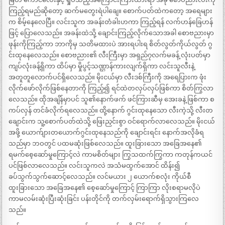
ကြည့်ရမည်ဆိုတော့ ဆက်မတွေးရဲပါချေ။ စောက်ပတ်ထဲကတော့ အရေများ
က စိမ့်နေလေပြီ။ လင်းသူက အခန်းတံခါးဟကာ ကြည့်ရန် လက်ဟန်ခြေဟန်
ဖြင့် ပြောလေသည်။ အခန်းထဲသို့ ချောင်းကြည့်လိုက်သောအခါ စောဗညားမှာ
ဖုန်းကိုကြည့်ကာ ဘာကိုမှ သတိမထားပဲ အားရပါးရ စိတ်လွတ်ကိုယ်လွတ် ဂွ
င်းထုနေလေသည်။ စောဗညား၏ လီးကြီးမှာ အရှည်၇လက်မခန့် လုံးပတ်မှာ
ကျပ်လုံးခန့်ရှိကာ ထိပ်မှာ မှိုပွင့်သဏ္ဌာန်ကားလျက်ရှိကာ လင်းသူလီးနဲ့
အတူတူလောက်ပင်ရှိလေသည်။ မိုးငယ်မှာ လီးဒစ်ကြီးကို အရေပြားက ဖုံး
လိုက်ဖော်လိုက်ဖြစ်နေတာကို ကြည့်၍ ရင်ထဲတလှပ်လှပ်ဖြစ်ကာ စိတ်ကြွလာ
လေသည်။ ထိုအချိန်မှာပင် သူ၏နောက်ဖက် ဖင်ကြားဆီမှ အေးခနဲ့ ဖြစ်ကာ စ
ကပ်လှန် တင်ခံလိုက်ရလေသည်။ ထို့နောက် ဂွင်းထုနေသော လီးကဲ့သို့ လီးတ
ချောင်းက သူ့စောက်ပတ်ထဲသို့ ဖြေးညှင်းစွာ ဝင်ရောက်လာလေသည်။ မိုးငယ်
အဖို့ ယောက်ျားတယောက်ဂွင်းထုနေသည်ကို ချောင်းရင်း နောက်အလိုခံရ
သည်မှာ ဘဝတွင် ပထမဆုံးဖြစ်လေသည်။ ထူးခြားသော အခြေအနေ၏
ရမက်စေ့ဆော်မှုကြောင့်လဲ ကာမစိတ်များ ကြွသထက်ကြွကာ ကတုန်ကယင်
ပင်ဖြစ်လာလေသည်။ လင်းသူကလဲ အသံမထွက်အောင် ထိန်း၍
ခပ်သွက်သွက်ဆောင့်လေသည်။ လင်မယား ၂ ယောက်စလုံး ကိုယ်စီ
ထူးခြားသော အခြေအနေ၏ စေ့ဆော်မှုကြောင့် ကြာကြာ လိုးစရာမလိုပဲ
ကာမလမ်းဆုံးပြီးဆုံးခြင်း ပန်းတိုင်ကို တက်လှမ်းရောက်ရှိသွားကြလေ
သည်။