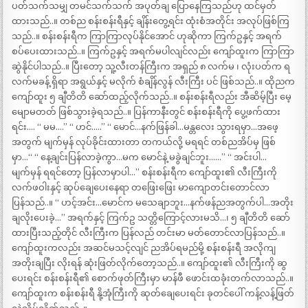
ပတ်သက်သမျှ တမင်သက်သက် အပုတ်ချ ပြောနေကြသည်ဟု ထင်မှတ်
ထားသည်..။ တစ်ည စန်းစန်းရီနှင့် ချိန်းတွေ့ရင်း ထုံးစံအတိုင်း အလုပ်ဖြစ်ကြ
သည်..။ စန်းစန်းရီက ကြာကြာလုပ်နိုင်အောင် ဟုဆိုကာ ကြက်ဥနှင့် အရက်
စပ်ပေးထားသည်..။ ကြက်ဥနှင့် အရက်မပါလျင်လည်း ကျော်ထူးက ကြာကြာ
ဆွဲနိုင်ပါသည်..။ ပြီးတော့ သူ့လီးတန်ကြီးက အရှည် ၈ လက်မ ၊ လုံးပတ်က ရ
လက်မခန့် ရှိရာ အရွယ်နှင့် မလိုက် စံချိန်လွန် လီးကြီး ပင် ဖြစ်သည်..။ ထိုညက
ကျော်ထူး ၅ ချီတိတိ ဆော်ထည့်လိုက်သည်..။ စန်းစန်းရီလည်း အီဆိမ့်ပြီး မေ့
မျောမတတ် ဖြစ်သွားခဲ့ရသည်..။ ပြန်ကာနီးတွင် စန်းစန်းရီကို ပွေ့ဖက်ထား
ရင်း…. “ မမ….” “ ဟင်…..” “ မောင်…နက်ဖြန်ခါ…မန္တလေး သွားရမှာ…အဖေ့
အတွက် မျက်မှန် လုပ်ခိုင်းထားတာ တကယ်လို့ မရရင် တစ်ညအိပ်မှ ဖြစ်
မှာ…“ “ နေ့ချင်းပြန်လာခဲ့ကွာ…မက မောင်နဲ့ မခွဲချင်ဘူး……” “ အင်းပါ…
မျက်မှန် ရရင်တော့ ပြန်လာမှာပါ…” စန်းစန်းရီက ကျော်ထူး၏ လီးကြီးကို
လက်ဖဝါးနှင့် ဆုပ်ချေပေးနေရာ တဖြေးဖြေး မာကျောတင်းတောင်လာ
ပြန်သည်..။ “ ဟင့်အင်း…မောင်က မသေချာဘူး…နက်ဖန်ညအတွက်ပါ…အတိုး
ချလိုးပေးခဲ့…” အရက်နှင့် ကြက်ဥ သတ္တိကြောင့်လားမသိ…၊ ၅ ချီတိတိ ဆော်
ထားပြီးသည့်တိုင် လီးကြီးက ပြန်လည် တင်းမာ မတ်တောင်လာပြန်သည်..။
ကျော်ထူးကလည်း အဆင်မသင့်လျင် ညအိပ်ရမည်မို့ စန်းစန်းရီ အလိုကျ
အတိုးချပြီး လိုးရန် ဆုံးဖြတ်လိုက်တော့သည်..။ ကျော်ထူး၏ လီးကြီးကို ဆွ
ပေးရင်း စန်းစန်းရီ၏ စောက်ဖုတ်ကြီးမှာ မာန်ဖီ ဖောင်းထခုံးတက်လာသည်..။
ကျော်ထူးက စန်းစန်းရီ နို့အုံကြီးကို ဆုတ်ချေပေးရင်း ခုတင်ပေါ် ကန့်လန့်ဖြတ်