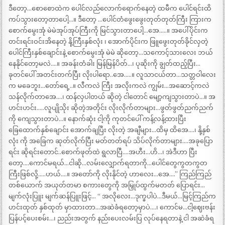
ဒီတော့…စောစောထဲက ပေါင်လည်လောက်ရောက်နေတဲ့ ထမီက ပေါင်ရင်းထိ
ကပ်သွားတော့တာပေါ့…။ ဒီတော့ …ပေါင်တံဖွေးဖွေးတုတ်တုတ်ကြီး ကြားက
စောက်မွေးအုံ မဲမဲအုပ်အုပ်ကြီးကို မြင်သွားတာပေါ့…အေ…..။ အပေါ်ပိုင်းက
တင်းရင်းဝင်းအိနေတဲ့ နို့ကြီးနှစ်လုံး ၊ အောက်ပိုင်းက ဖြူဖွေးတုတ်ခိုင်လှတဲ့
ပေါင်ကြီးနှစ်ချောင်းနဲ့ စောက်မွေးအုံ မဲမဲ ဆိုတော့…သကောင့်သားလေး ဘယ်
နေနိုင်တော့မလဲ….။ အခန်းတံခါး မြန်မြန်ပိတ်…၊ ပုဆိုးကို ချွတ်ထည့်ပြီး…
ခုတင်ပေါ် အတင်းတက်ပြီး လိုးပါရော..အေ…..။ လူသာငယ်တာ…သတ္တဝါလေး
က မခေဘူး…တော်ရေ့..။ လီကလဲ ကြီး အလိုးကလဲ ကျွမ်း…အဆောင့်ကလဲ
သန်လိုက်တာအေ….၊ ထန်လှပါတယ် ဆိုတဲ့ ငါတောင် မျော့ကျသွားတာပဲ…။ အ
ဟင်းဟင်း…..လူပျိုသိုး ဆိုတဲ့အတိုင်း လိုးလိုက်တာများ…ဖွတ်ဖွတ်ညက်ညက်
ကို ကျေသွားတာပဲ…။ နောက်ဆုံး ငါ့ကို ကုတင်ပေါ် ကန့်လန့်ထားပြီး
ခြေထောက်နှစ်ချောင်း အောက်ချပြီး လိုးတဲ့ အချီများ…ထိမှ ထိအေ….၊ နို့နှစ်
လုံး ကို အခြေက ဆုတ်လိုက်ပြီး မတ်တတ်ရပ် သိပ်လိုက်တာများ….အခုပြော
ရင်း ဆိုရင်းတောင်..စောက်ဖုတ်ထဲ ရွလာပြီ….အဟီး…ဟိ…၊ အဲဒီဟာ ပြီး
တော့….ကောင်မရယ်…ငါဆို…လမ်းလျှောက်ရတာကို…ပေါင်တွေကွတကွတ
ကြီးဖြစ်လို့…..ဟယ်….။ အတော်ကို လိုးနိုင်တဲ့ ဟာလေး…အေ….” ကြည်ကြည်
တစ်ယောက် အယုတ်တမာ စကားတွေကို အမြှုပ်ထွက်မတတ် ပြောရင်း…
မျက်လုံးပြူး မျက်ဆန်ပြူးဖြင့်… “ အလိုလေး…ဒုက္ခပါပဲ…ဒီမယ်…မြင့်ကြည်က
ဟင်းထုတ် နှစ်ထုတ် မှာထားတာ…အဆဲခံရတော့မှာပဲ….၊ ကောင်မ…ငါ့ဈေးဗန်း
ပြန်ပင့်ပေးစမ်း…၊ ညည်းအတွက် နည်းပေးလမ်းပြ လုပ်နေရတာနဲ့ ငါ အဆဲခံရ