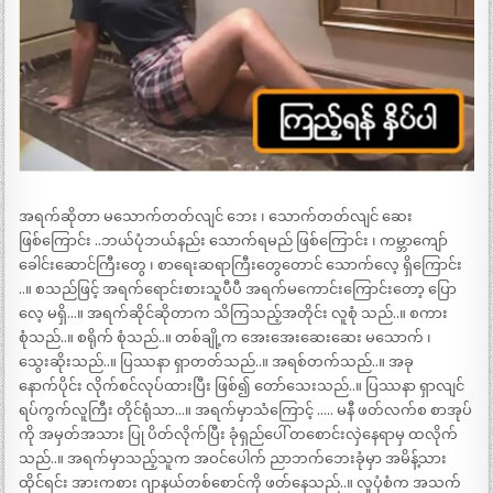
အရက်ဆိုတာ မသောက်တတ်လျင် ဘေး ၊ သောက်တတ်လျင် ဆေး
ဖြစ်ကြောင်း ..ဘယ်ပုံဘယ်နည်း သောက်ရမည် ဖြစ်ကြောင်း ၊ ကမ္ဘာကျော်
ခေါင်းဆောင်ကြီးတွေ ၊ စာရေးဆရာကြီးတွေတောင် သောက်လေ့ ရှိကြောင်း
..။ စသည်ဖြင့် အရက်ရောင်းစားသူပီပီ အရက်မကောင်းကြောင်းတော့ ပြော
လေ့ မရှိ…။ အရက်ဆိုင်ဆိုတာက သိကြသည့်အတိုင်း လူစုံ သည်..။ စကား
စုံသည်..။ စရိုက် စုံသည်..။ တစ်ချို့က အေးအေးဆေးဆေး မသောက် ၊
သွေးဆိုးသည်..။ ပြဿနာ ရှာတတ်သည်..။ အရစ်တက်သည်..။ အခု
နောက်ပိုင်း လိုက်စင်လုပ်ထားပြီး ဖြစ်၍ တော်သေးသည်..။ ပြဿနာ ရှာလျင်
ရပ်ကွက်လူကြီး တိုင်ရုံသာ…။ အရက်မှာသံကြောင့် ….. မနီ ဖတ်လက်စ စာအုပ်
ကို အမှတ်အသား ပြု ပိတ်လိုက်ပြီး ခုံရှည်ပေါ် တစောင်းလှဲနေရာမှ ထလိုက်
သည်..။ အရက်မှာသည့်သူက အဝင်ပေါက် ညာဘက်ဘေးခုံမှာ အမိန့်သား
ထိုင်ရင်း အားကစား ဂျာနယ်တစ်စောင်ကို ဖတ်နေသည်..။ လူပုံစံက အသက်