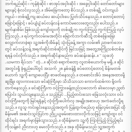
ဘက်ရည်ဆိုင် ၊ ကုန်စုံဆိုင် ၊ စာအုပ်အငှါးဆိုင် ၊ အခွေငှါးဆိုင် တော်တော်များ
များနှင့် စုံလင်လှသည်..။ အိမ်ခြေကတော့ စိပ်သည်..။ တစ်ချို့ ဝင်းကျယ်
ကျယ် ၊ တစ်ချို့ကျ ဆယ်ပေ ဆယ့်ငါးပေ ပြွတ်သိပ်နေသည်..။ တောင့်တောင့်
ဖြောင့်ဖြောင့် ၊ ခပ်ပျံပျံ ခပ်လန်လန် ကောင်မလေးတွေလည်း ပေါသည်..။
မျက်နှာစိမ်း ဖြစ်သည့် ကျော်ထူးကို တစ်ချို့က ကွက်ကြည့် ကွက်ကြည့် လုပ်
ကြသည်…။ ရပ်ကွက်လမ်းမအတိုင်း မြောက်ဘက်ဆီသို့ တစ်ဖြေးဖြေး
လျှောက်လာခဲ့ရာ သူ့အစ်ကိုအိမ်နှင့် သုံးပြခန့် အကွာ လမ်း၏ ညာဖက်ဘေး
တွင် ခပ်သန့်သန့် အရက်ဆိုင်တစ်ဆိုင်ကို မြင်သဖြင့် အတွေ့အကြုံသစ်တစ်ခု
ရရန် ဝင်လိုက်သည်..။ အရက်ဆိုင်နာမည်က ခပ်ဆန်းဆန်း..။ “ သုခဘုံ
..ယမကာ ရိပ်သာ ” တဲ့….။ ဆိုင်ထဲ ရောက်တော့ လူတစ်ယောက်မှ မရှိ..။ ဆိုင်
အတွင်းရှိ ခုံရှည်ပေါ်တွင် အသက် ၂၈ နှစ်ခန့်ရှိ ခပ်တောင့်တောင့် မိန်းမတစ်
ယောက် သူ့ကို ကျောပေးပြီး စာဖတ်နေသည်..။ တစောင်းအိပ် အနေအထားမို့
ဆူဖြိုး ထွားကားသော ဖင်ဆုံကြီးမှာ သိသိသာသာ ကောက်ထစ်ကာ မို့ဝက်
တက်နေသည်..။ ဖင်ဆုံကြီးက ဝင့်ကြွားခန့်ထည်သလောက် ခါးလေးမှာ ညွတ်
ပြောင်း သွယ်လျနေသည်..။ သည့်ပြင် …ပြည့်တင်းသော ခြေသလုံးသား ဝင်း
ဝင်းကြီးတွေကို မြင်ရရုံနှင့် လုံးကြီးပေါက်လှ အမျိုးအစားဟု အကဲခတ်လို့ရ
သည်..။ လူသူ ကင်းရှင်းနေသည့်အတွက် ပြန်ထွက်မည်ဟု ခြေလှမ်းအပြင် ထို
မိန်းမ၏ အဆင်းသွင်ပြင်က ညိုှ့ယူဖမ်းစားထားလိုက်သဖြင့် ကျော်ထူး ဝင်
ထိုင်ရင်း အရက်မှာဖြစ်သွားသည်..။ ထိုမိန်းမက သူ့ကို ကြာကြည့် ကြည့်ရင်း
ကိုသန့်စင် ညီလားဟု မေးလိုက်သည်..။ အခု ထိုမိန်းမသည် သူ့အတွက်