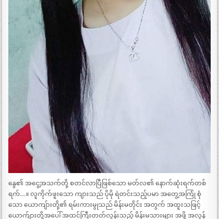
နွေ၏ အငွေ့အသက်တို့ စတင်လာပြီဖြစ်သော မတ်လ၏ နောက်ဆုံးရက်တစ်
ရက်….။ လူကိုက်ဖူးသော ကျားသည် ပိုမို ရဲတင်းသည့်ပမာ အတွေ့အကြုံ စုံ
သော ယောကျ်ားတို့၏ ရမ်းကားမွုသည် မိန်းမတိုင်း အတွက် အထူးသဖြင့်
ယောက်ျားတို့အပေါ် အထင်ကြီးတတ်လွန်းသည့် မိန်းမသားများ အဖို့ အလွန်