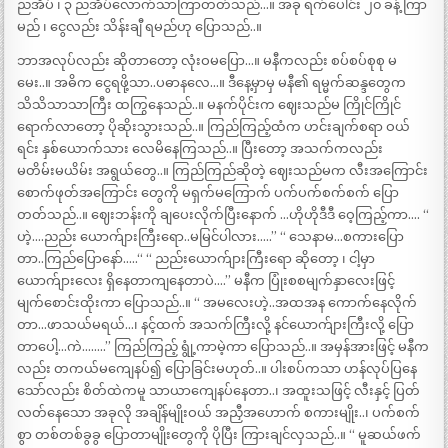
ညအိပ် ၊ ၃ ညအိပ်လောက်သာကြာတတ်သည်…။ အခု ရက်ပေါင်း ၂၀ ခန့် ကြာ
မည် ၊ ငွေလည်း သိန်းချီ ရမည်ဟု ပြောသည်..။
ဘာအလုပ်လည်း ဆိုတာတော့ လုံးဝမပြော…။ မနီကလည်း စပ်စပ်စုစု မ
မေး..။ အဓိက ငွေရဖို့သာ..ပဓာနလေ…။ ဒီနေ့မှာမှ မနီ၏ ရမ္မက်ဆန္ဒတွေက
သိသိသာသာကြီး ထကြွနေသည်..။ မနက်ပိုင်းက ဈေးသည်မ ကြိုင်ကြိုင်
ရောက်လာတော့ ပိုဆိုးသွားသည်..။ ကြည်ကြည့်ထံက ဟင်းချက်စရာ ဝယ်
ရင်း နှစ်ယောက်သား လေမိနေကြသည်..။ ပြီးတော့ အသက်ကလည်း
မတိမ်းမယိမ်း အရွယ်တွေ..။ ကြည်ကြည်ဆိုတဲ့ ဈေးသည်မက လီးအကြောင်း
စောက်ဖုတ်အကြောင်း တွေကို မရှက်မကြောက် ပက်ပက်စက်စက် ပြော
တတ်သည်..။ ဈေးဘန်းကို ချပေးလိုက်ပြီးနောက် …ဟိုဟိုဒီဒီ ဝေ့ကြည့်ကာ…. “
ဟဲ့….ညည်း ယောက်ျားကြီးရော..မမြင်ပါလား…..” “ သေနာမ…စကားပြော
တာ..ကြည်ပြောနော်…..“ “ ညည်းယောက်ျားကြီးရော ဆိုတော့ ၊ ငါ့မှာ
ယောက်ျားလေး ရှိနေတာကျနေတာပဲ….” မနီက ပြုံးစစမျက်နှာလေးဖြင့်
မျက်စောင်းထိုးကာ ပြောသည်..။ “ အမလေးဟဲ့..အထအန ကောက်နေလိုက်
တာ…ဖာသယ်မရယ်…၊ နင့်ထက် အသက်ကြီးလို့ နင်ယောက်ျားကြီးလို့ ပြော
တာပေါ့…ကဲ……..” ကြည်ကြည့် ရွုံ့ကာမဲ့ကာ ပြောသည်..။ အမှန်အားဖြင့် မနီက
လည်း တကယ်မကျေနပ်၍ ပြောခြင်းမဟုတ်..။ ပါးစပ်ကသာ ဟန်လုပ်ပြနေ
သော်လည်း စိတ်ထဲကမူ သာယာကျေနပ်နေတာ..၊ အထူးသဖြင့် လီးနှင့် ပြတ်
လတ်နေသော အခုလို အချိန်မျိုးဝယ် အညှီအဟောက် စကားမျိုး..၊ ပက်စက်
စွာ တစ်တစ်ခွခွ ပြောတာမျိုးတွေကို ပိုပြီး ကြားချင်လှသည်..။ “ မူဆယ်ဖက်