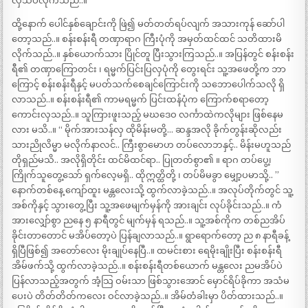
လှဲသိပ်လိုက်သည်..။
ထို့နောက် ပေါင်နှစ်ချောင်းကို ဖြဲ၍ မတ်တတ်ရပ်လျက် အသားကုန် ဆော်ပါ
တော့သည်..။ စန်းစန်းရီ တဏှာရာဂ ကြီးပုံကို အမှတ်ထင်ထင် သတိထားမိ
လိုက်သည်..။ နှစ်ယောက်သား ပြိုင်တူ ပြီးသွားကြသည်..။ အပြန်တွင် စန်းစန်း
ရီ၏ တဏှာကြောတင်း ၊ ရမ္မက်ပြင်းပြလှပုံကို တွေးရင်း သူ့အဖေတို့က ဘာ
ကြောင့် စန်းစန်းရီနှင့် မပတ်သက်စေချင်ကြောင်းကို သဘောပေါက်သလို ရှိ
လာသည်..။ စန်းစန်းရီ၏ ကာမရမ္မက် ပြင်းထန်ပုံက ကြောက်စရာတော့
ကောင်းလှသည်..။ သူကြားဖူးသည့် မဃဒေဝ လင်္ကာထဲကလိုများ ဖြစ်နေမ
လား မသိ..။ “ မိုက်အားသန်လှ ထိုမိန်းမတို့… ဆန္ဒအလို ခိုက်တွန်းဆိုလည်း
သားညိုလိမ္မာ မလိုက်နာလင်.. ကြီးစွာမောဟ တပ်လောဘနှင့်.. မိန်းမဟူသည်
တိုရှည်မသိ.. အလိုရှိတိုင်း ထင်မိထင်ရာ.. ပြုတတ်စွာ၏ ။ ရာဂ တပ်ပွေ့၊
ကြိုက်သူတွေ့သော် ရှက်လေ့မရှိ.. ထိုဣတ္ထိတို့ ၊ တပ်မိမခွာ မျှော့ပမာသို့.. ”
နောက်တစ်နေ့ ကျော်ထူး မန္တလေးသို့ ထွက်လာခဲ့သည်..။ အလုပ်တိုက်တွင် သူ့
အစ်ကိုနှင့် သွားတွေ့ပြီး သူ့အဖေမျက်မှန်ကို အားချင်း လုပ်ခိုင်းသည်..။ ကံ
အားလျှော်စွာ ညနေ ၅ နာရီတွင် မျက်မှန် ရသည်..။ သူ့အစ်ကိုက တစ်ညအိပ်
ခိုင်းတာတောင် မအိပ်တော့ပဲ ပြန်ချလာသည်..။ ရွာရောက်တော့ ည ၈ နာရီခန့်
ရှိပြီဖြစ်၍ အတော်လေး မိုးချုပ်နေပြီ..။ ထမင်းစား ရေမိုးချိုးပြီး စန်းစန်းရီ
အိမ်ဖက်သို့ ထွက်လာခဲ့သည်..။ စန်းစန်းရီတစ်ယောက် မန္တလေး ညမအိပ်ပဲ
ပြန်လာသည့်အတွက် အံ့သြ ဝမ်းသာ ဖြစ်သွားအောင် မှောင်ရိပ်ခိုကာ အသံမ
ပေးပဲ တိတ်တိတ်ကလေး ဝင်လာခဲ့သည်..။ အိမ်တံခါးမှာ ပိတ်ထားသည်..။