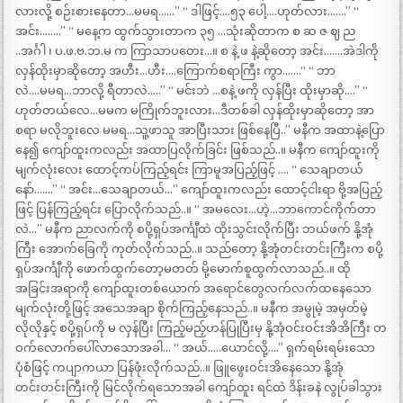
လားလို့ စဉ်းစားနေတာ…မမရ……” “ ဒါဖြင့်….၅၃ ပေါ့….ဟုတ်လား…….” “
အင်း……..” “ မနေ့က ထွက်သွားတာက ၃၅ …သုံးဆိုတာက စ ဆ ဇ ဈ ည
..အင်္ဂါ ၊ ပ.ဖ.ဗ.ဘ.မ က ကြာသာပတေး…။ စ နဲ့ ဖ နဲ့ဆိုတော့ အင်း…….အဲဒါကို
လှန်ထိုးမှာဆိုတော့ အဟီး…ဟီး….ကြောက်စရာကြီး ကွာ…….“ “ ဘာ
လဲ….မမရ…ဘာလို့ ရီတာလဲ…..” “ မင်းဘဲ …စနဲ့ ဖကို လှန်ပြီး ထိုးမှာဆို….” “
ဟုတ်တယ်လေ…မမက မကြိုက်ဘူးလား…ဒီတစ်ခါ လှန်ထိုးမှာဆိုတော့ အာ
စရာ မလိုဘူးလေ မမရ…သူ့ဖာသူ အာပြီးသား ဖြစ်နေပြီ..” မနီက အထာနဲ့ပြော
နေ၍ ကျော်ထူးကလည်း အထာပြလိုက်ခြင်း ဖြစ်သည်..။ မနီက ကျော်ထူးကို
မျက်လုံးလေး ထောင့်ကပ်ကြည့်ရင်း ကြာမူအပြည့်ဖြင့် …. “ သေချာတယ်
နော်…….” “ အင်း…သေချာတယ်…” ကျော်ထူးကလည်း ထောင့်ငါးရာ ဗို့အပြည့်
ဖြင့် ပြန်ကြည့်ရင်း ပြောလိုက်သည်..။ “ အမလေး…ဟဲ့…ဘာကောင်ကိုက်တာ
လဲ…” မနီက ညာလက်ကို စပို့ရှပ်အင်္ကျီထဲ ထိုးသွင်းလိုက်ပြီး ဘယ်ဖက် နို့အုံ
ကြီး အောက်ခြေကို ကုတ်လိုက်သည်..။ သည်တော့ နို့အုံတင်းတင်းကြီးက စပို့
ရှပ်အင်္ကျီကို ဖောက်ထွက်တော့မတတ် မို့မောက်စူထွက်လာသည်..။ ထို
အခြင်းအရာကို ကျော်ထူးတစ်ယောက် အရောင်တွေလက်လက်ထနေသော
မျက်လုံးတို့ဖြင့် အသေအချာ စိုက်ကြည့်နေသည်..။ မနီက အမွုမဲ့ အမှတ်မဲ့
လိုလိုနှင့် စပို့ရှပ်ကို မ လှန်ပြီး ကြည့်မည့်ဟန်ပြုပြီးမှ နို့အုံဝင်းဝင်းအိအိကြီး တ
ဝက်လောက်ပေါ်လာသောအခါ… “ အယ်…..ယောင်လို့….” ရှက်ရမ်းရမ်းသော
ပုံစံဖြင့် ကပျာကယာ ပြန်ဖုံးလိုက်သည်..။ ဖြူဖွေးဝင်းအိနေသော နို့အုံ
တင်းတင်းကြီးကို မြင်လိုက်ရသောအခါ ကျော်ထူး ရင်ထဲ ဒိန်းခနဲ လွုပ်ခါသွား