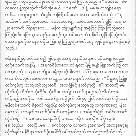
ရသည်..။ ထိုစဉ်…ထပ်ခိုးပေါ်မှ ကလေး ငိုသံ ကြားရသည်..။ “ ခဏနော်…မမ
ကလေး နို့သွားတိုက်လိုက်အုံးမယ်…” “ အော်…..ဒါနဲ့ ..မမယောကျ်ား ရော
ဟင်….” ကျော်ထူးက သိချင်ဇောဖြင့် ခပ်လောလော မေးလိုက်သည်..။ “ မူ
ဆယ်ဖက် တက်သွားတယ်…မောင်လေးရဲ့… တစ်ပတ်လောက် ရှိပြီ…အရက်
၂၀ လောက် ကြာမှာလေ…..” မနီက ညိုှ့မျက်ဝန်းအစုံဖြင့် ကြာ ကြည့်လေး
ကြည့်ရင်း ပြောသွားသည်..။ ကျော်ထူးတစ်ယောက် မနီ၏ ဆူဖြိုးပြည့်တင်း
သော ခန္ဓာကိုယ် နောက်ပိုင်းကြီးကို ကြည့်ရင်း စိတ်တွေ လွုပ်ရှားစွာ ကျန်ရစ်ခဲ့
သည်..။
စန်းစန်းရီနှင့် ပတ်သက်၍ ဖြစ်ခဲ့ရသော စွဲလန်းစိတ် နာကျင်စိတ်များလည်း
လွင့်ပျောက်ကုန်ပြီ…။ အရက်ရှိန်ကလေးလဲ ရလာပြီမို့ ပျော်မြူးတက်ကြွ လာ
တော့သည်..။ သူ့ ယောက်ျား မရှိဘူး ဆိုပါလား…။ ကြားဖူးထားသော မဃဒေ
ဝ လင်္ကာစာပိုင်း အစလေးက သူ့ခေါင်းထဲ ရောက်လာသည်..။ “ မိစ္ဆာလိုကြူး ၊
လင်ကုန်ကူးသည် ညစ်ညူးစာရီ ၊ အလဇ္ဇီဖြင့် ဒုဿီဣတ္ထိ ၊ မျိုးဇာတိတို့ မိမိ
ကိုယ်ကို ၊ စိတ်အလိုတိုင်း ထိုထိုယောက်ျား ၊ တပ်ရာများနှင့် လိုက်စားနှံ
လိမ့်မည်သာကို….” လင်ယောက်ျား မရှိခိုက် လီးနှင့် ပြတ်လတ်လျက် ရှိသော
မနီတစ်ယောက် မိစ္ဆာလိုကြူးပြီး လင်ကုန်ကူးတော့မည့် လက္ခဏာတွေ ပြသ
နေသည်..။ အရက်က တစ်ပိုင်းပင် မကုန်သေး..။ တစ်ခွက်ငှဲ့၍ တစ်ငုံသောက်
လိုက်စဉ်… “ မောင်လေး..ရေ…ဒီကို ခဏ….” မနီက ထပ်ခိုးပေါ်မှ လှမ်း
ခေါ်သည်..။ “ လာပြီ…မမ….” ကျော်ထူးက လက်ကျန်အရက်ကို အကုန်မော့ချ
လိုက်ရင်း မနီရှိရာ အထပ်ခိုးပေါ်သို့ ခပ်သွက်သွက် တက်သွားလိုက်သည်..။