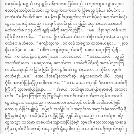
၁၈ နှစ်ခန့် အရွယ် ၊ လူရည်သန့်ကလေး ဖြစ်သည်..။ ကျားကျားလျားလျား ၊
တောင့်တောင့်တင်းတင်း သွက်သွက်လက်လက် ဖြစ်မည့် ပုံစံ…။ ဆံပင်က …
ကတုံးဆံပင်ပေါက်ကေ…။ မနီက မြင်းခွာရွက်သုတ် တစ်ပွဲနှင့် အရက်တစ်လုံး
သွားချပေးလိုက်သည်..။ အရက်ပုလင်းနှင် အမြည်း ရောက်လာသောအခါ
ဖတ်လက်စ ဂျာနယ်ကို ချ၍ မနီကို မော့ကြည့်ပြီး…. “ မမ….ဒီနားမှာ ကွမ်းယာ
ဆိုင် ရှိလား ဟင်……” “ အေး….ရှိတယ်…ဘယ်လောက်ဖိုး ဝယ်မှာလဲ…မမ သွား
ဝယ်ပေးမယ်လေ….” ကျော်ထူးက ၂၀၀ တန် တစ်ရွက် ထုတ်ပေးရင်း … “ ၂၀၀
ဖိုး ဝယ်ခဲ့ပေး…မမ…” မနီက ကျော်ထူးမျက်နှာကို အသေအချာ ကြည့်၍ …. “
မင်း….က ကိုသန့်စင် နဲ့ အမျိုးလား….ဘာတော်လဲ…” “ အော်….ဟုတ်..၊ သူ့ညီ
အငယ်ဆုံးလေ…၊ မနေ့ညကမှ ရောက်တာ…၊ အစ်ကိုကြီးတို့ အလုပ်သွားကြ
တယ်…ကျနော်လဲ ပြင်း ပြင်း ရှိတာနဲ့ ဒီဖက် ထွက်လာတာ…၊ ဆိုင်က လူပါး
တယ်နော်….မမ.” “ အေး…ဒီအချိန်လောက်ဆို …မရှိသလောက် ပါပဲ…၊ ညနေ
ပိုင်း အလုပ်ပြန်ချိန်မှ ပေါတာလေ….” “ ဟာ…မမ…၊ ကျနော် ဒီလာတာ…အစ်ကို
ကြီးကို သွားမပြောနဲ့နော်……..” “ အံမယ်…ဘယ်ရမလဲ..ပြောရမှာပေါ့…အဟင်း
ဟင်း…” မနီက ကြာကြည့် ကြည့်ရင်း တဟင်းဟင်း ရယ်ကာ ကွမ်းယာဝယ်
ထွက်သွားပါတော့သည်..။ မာယာလေးဆယ်တွင် တစ်ပါး အပါအဝင် ဖြစ်
သော ရယ်ခြင်းမျိုးမို့ …စပို့ရှပ် အင်္ကျီပါးပါး အတွင်းက အတွင်းခံဘော်လီမဲ့ နို့
ကြီးနှစ်လုံးမှာ တသိမ့်သိမ့် တငြိမ့်ငြိမ့် လွုပ်ခါသွားသည်..။ ယောက်ျား ခရီး
ထွက်သွားသည်မှာ တစ်ပတ်ကျော်လာပြီဖြစ်၍ သူမ၏ သွေးသားရမ္မက်ဆန္ဒ
တို့မှာ မွတ်သိပ်တောင့်တနေလျက် ရှိနေပါသည်…။ ယခင်က ခရီးထွက်လျင် ၂