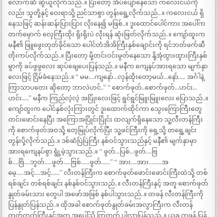
လောက်ဆီ ဆွဲယူလိုက်သည်..။ ပြီးတော့ အိပ်ပျော်နေသော ကလေးငယ်ကို
လည်း သူတို့နှင့် ဝေးရာသို့ ညင်သာစွာ တွန်းရွေ့လိုက်သည်…။ ကလေးငယ် ရှိ
နေသဖြင့် ဆန်းဆန်းပြားပြား လိုးနေ၍ မဖြစ်..။ ဒူးထောင်ပေါင်ကား အပေါ်က
တက်မှောက် လှေကြီးထိုး ရိုးရိုးပဲ လိုးရန် ဆုံးဖြတ်လိုက်သည်..။ ကျော်ထူးက
မနီ၏ ဖြူဖွေးတုတ်ခိုင်သော ပေါင်တံအိအိကြီးနှစ်ချောင်းကို ရင်ဘတ်ဖက်ဆီ
တိုးကပ်လိုက်သည်..။ ပြီးတော့ မို့တင်းဝင်းမွတ်နေသော နို့အုံထွားထွားကြီးနှစ်
မွာကို ခပ်ဖွဖွလေး ဆုပ်ချေပေးပြန်သည်..။ မနီက ကျေနပ်အားရသော မျက်နှာ
လေးဖြင့် ငြိမ်ခံနေသည်..။ “ မမ….ကျနော်…လှန်ထိုးတော့မယ်…နော်….. အင်္ဂါနဲ့
ကြာသာပတေး ဆိုတော့ ဘာလဲဟင်..” “ စောက်ဖုတ်..စောက်ဖုတ်…ဟင်း…
ဟင်း…..” မနီက ကြည်လဲ့လဲ့ အပြုံးလေးဖြင့် ရွင်ရွင်မြူးမြူးလေး ပြောသည်..။
ကျော်ထူးက ပေါင်နှစ်လုံးကြားတွင် ဒူးထောက်ထိုင်ကာ သွေးကြောကြီးတွေ
တင်းဖောင်းနေပြီး အကြောအပြိုင်းပြိုင်း ထလျက်ရှိနေသော သူ့လီးတန်ကြီး
ကို စောက်ဖုတ်အဝသို့ တေ့မြုပ်လိုက်ပြီး သူ့ဖင်ကြီးကို ရှေ့သို့ တရွေ့ချင်း
တွန်းပို့လိုက်သည်..။ ဒစ်ဆံပြဲပြဲကြီး နစ်ဝင်သွားသည်နှင့် မနီ၏ မျက်နှာမှာ
အားရကျေနပ်စွာ ရွုံ့မဲ့သွားသည်..။ “ ဖွတ်…ပြစ်…ဖွတ်….ဗြ
စ်….ဗြိ….ဘွတ်…..ဖွတ်…..ဗြစ်……ဖွတ်……” “ အား….အား………အ
မေ့…..အင့်….အင့်……” လီးတန်ကြီးက စောက်ဖုတ်ဖောင်းဖောင်းကြီးထဲသို့ တစ်
ရစ်ချင်း တစ်ရစ်ချင်း နစ်နစ်ဝင်သွားသည်..။ လီးတန်ကြီးနှင့် အတူ စောက်ဖုတ်
နွုတ်ခမ်းသား တွေပါ အဖော်အဖြစ် နစ်ပါသွားသည်..။ တဖန် လီးတန်ကြီးကို
ပြန်နွုတ်ပြန်သည်..။ ထိုအခါ စောက်ဖုတ်နွုတ်ခမ်းအလွာကြီးက လီးတန်
တုတ်တုတ်ကြီးနှင့်အတူ အပေါ်သို့ ကြွတက် ပါလာပြန်သည်..။ ယခု တဖန် ပြန်