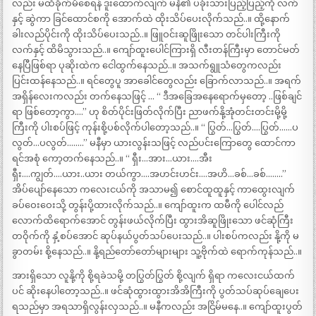
လည်း မထိခိုက်မိစေရန် ဒူးထောက်လျက် မနီ၏ ပခုံးသားပြည့်ပြည့်ကို လက်
နှင့် ဆွဲကာ ခြင်ထောင်စကို အောက်ထဲ ထိုးသိပ်ပေးလိုက်သည်..။ ထို့နောက်
ခါးလည်ပိုင်းကို ထိုးသိပ်ပေးသည်..။ ဖြူဝင်းဆူဖြိုးသော တင်ပါးကြီးကို
လက်နှင့် ထိမိသွားသည်..။ ကျော်ထူးပေါင်ကြားရှိ လီးတန်ကြီးမှာ တောင်မတ်
နေပြီဖြစ်ရာ ပုဆိုးထဲက ငေါထွက်နေသည်..။ အသက်ရွူသံတွေကလည်း
ပြင်းထန်နေသည်..။ ရင်တွေပူ အာခေါင်တွေလည်း ခြောက်လာသည်..။ အရက်
အရှိန်လေးကလည်း တက်နေသဖြင့် … “ ဒီအခြေအနေရောက်မှတော့ ..ဖြစ်ချင်
ရာ ဖြစ်တော့ကွာ….” ဟု စိတ်ပိုင်းဖြတ်လိုက်ပြီး ညာဖက်နို့အုံတင်းတင်းမို့မို့
ကြီးကို ပါးစပ်ဖြင့် ကုန်းစို့ပစ်လိုက်ပါတော့သည်..။ “ ပြွတ်…ပြွတ်….ပြွတ်……ပ
လွတ်…ပလွတ်……..” မနီမှာ ယားလွန်းသဖြင့် လည်ပင်းကြောတွေ ထောင်ကာ
ရင်အစုံ ကော့တက်နေသည်..။ “ ရှီး…အား…ယား….အီး
ရှီး….ကျွတ်….ယား..ယား တယ်ကွာ….အဟင်းဟင်း….အဟိ…ခစ်…ခစ်……..”
အိပ်ပျော်နေသော ကလေးငယ်ကို အသာမ၍ စောင်ထူထူနှင့် ကာထွေးလျက်
ခပ်ဝေးဝေးသို့ တွန်းပို့ထားလိုက်သည်..။ ကျော်ထူးက ထမီကို ပေါင်လည်
လောက်ထိရောက်အောင် တွန်းဖယ်လိုက်ပြီး ထွားအိဆူဖြိုးသော ဖင်ဆုံကြီး
တဝိုက်ကို နှံ့စပ်အောင် ဆုပ်နယ်ပွတ်သပ်ပေးသည်..။ ပါးစပ်ကလည်း နို့ကို မ
ခွာတမ်း စို့နေသည်..။ နို့ရည်တော်တော်များများ သူ့ဗိုက်ထဲ ရောက်ကုန်သည်..။
အားရှိသော လူနို့ကို စို့ရခဲသမို့ တပြွတ်ပြွတ် စို့လျက် ရှိရာ ကလေးငယ်ထက်
ပင် ဆိုးနေပါတော့သည်..။ ဖင်ဆုံထွားထွားအိအိကြီးကို ပွတ်သပ်ဆုပ်ချေပေး
ရသည်မှာ အရသာရှိလွန်းလှသည်..။ မနီကလည်း အငြိမ်မနေ..။ ကျော်ထူးပွတ်