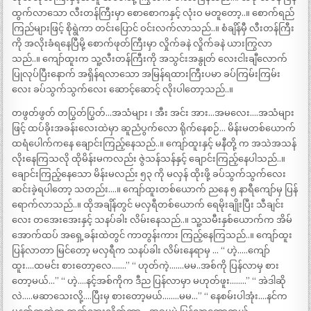
ထွက်လာသော လီးတန်ကြီးမှာ စောစောကနှင့် လုံးဝ မတူတော့..။ စောက်ရည်
ကြည်များဖြင့် စိုရွဲကာ တင်းပြောင် ဝင်းလက်လာသည်..။ စံချိန်မှီ လီးတန်ကြီး
ကို အလိုးခံရနေပြီမို့ စောက်ဖုတ်ကြီးမှာ လှိုက်ခနဲ လှိုက်ခနဲ ယားကြွလာ
သည်..။ ကျော်ထူးက သူ့လီးတန်ကြီးကို အသွင်းအနွုတ် လေးငါးချီလောက်
ပြုလုပ်ပြီးနောက် အရှိန်ရလာသော အမြန်ရထားကြီးပမာ ခပ်ကြမ်းကြမ်း
လေး ခပ်သွက်သွက်လေး ဆောင့်ဆောင့် လိုးပါတော့သည်..။
တဖွတ်ဖွတ် တပြွတ်ပြွတ်…အသံများ ၊ အီး အင်း အား…အမလေး….အသံများ
ဖြင့် ထပ်ခိုးအခန်းလေးထဲမှာ ဆူညံပွက်လော ရိုက်နေစဉ်… မိန်းမတစ်ယောက်
ထရံပေါက်ကနေ ချောင်းကြည့်နေသည်..။ ကျော်ထူးနှင့် မနီတို့ က အသဲအသန်
လိုးနေကြသလို ထိုမိန်းမကလည်း ဇွဲသန်သန်နှင့် ချောင်းကြည့်နေပါသည်..။
ချောင်းကြည့်နေသော မိန်းမလည်း ၅၃ ကို မလှန် ထိုးဖို့ ခပ်သွက်သွက်လေး
ဆင်းခဲ့ရပါတော့ သတည်း….။ ကျော်ထူးတစ်ယောက် ညနေ ၅ နာရီကျော်မှ ပြန်
ရောက်လာသည်..။ ထိုအချိန်တွင် မလှရီတစ်ယောက် ရေမိုးချိုးပြီး သီချင်း
လေး တအေးအေးနှင့် သနပ်ခါး လိမ်းနေသည်..။ သူ့သမီးနှစ်ယောက်က အိမ်
အောက်ထပ် အရှေ့ခန်းထဲတွင် ကာတွန်းကား ကြည့်နေကြသည်..။ ကျော်ထူး
ပြန်လာတာ မြင်တော့ မလှရီက သနပ်ခါး လိမ်းနေရာမှ … “ ဟဲ့…..ကျော်
ထူး….ထမင်း စားတော့လေ…….” “ ဟုတ်ကဲ့…….မမ..အစ်ကို ပြန်လာမှ စား
တော့မယ်…” “ ဟဲ့….နင့်အစ်ကိုက ဒီည ပြန်လာမှာ မဟုတ်ဖူး……..” “ အဲဒါဆို
လဲ…..မဆာသေးလို့….ပြီးမှ စားတော့မယ်……..မမ…” “ နေစမ်းပါအုံး….နင်က