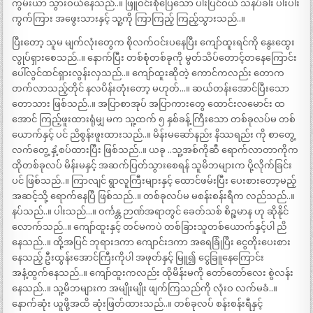
ကွမ်းယာ သွားဝယ်နေသည်..။ ဖြူဝင်းစိုပြေသော ပါးပြင်ဝယ် သနပ်ခါး ပါးပါး
ကွက်ကြား အဖွေးသားနှင့် သူ့ကို ကြာကြည့် ကြည့်သွားသည်..။
ပြီးတော့ သူမ မျက်လုံးတွေက စိုလက်ဝင်းပနေပြီး ကျော်ထူးရင်ကို နွေးထွေး
လွုပ်ရှားစေသည်..။ နောက်ပြီး တစ်စုံတစ်ခုကို မွတ်သိပ်တောင့်တနေကြောင်း
ပေါ်လွင်ထင်ရှားလွန်းလှသည်..။ ကျော်ထူးဆိုတဲ့ ကောင်ကလည်း တောက
တက်လာသည့်တိုင် နလပိန်းတုံးတော့ မဟုတ်…။ ဆယ်တန်းအောင်ပြီးသော
တောသား ဖြစ်သည်..။ အပြာစာအုပ် အပြာကားတွေ ထောင်းလမောင်း ထ
အောင် ကြည့်ဖူးထားရုံမျှ မက သူ့ထက် ၅ နှစ်ခန့် ကြီးသော တစ်ခုလပ်မ တစ်
ယောက်နှင့် ပင် ညိစွန်းဖူးထားသည်..။ မိန်းမဆော်နည်း နိဿရည်း ကို စာတွေ့
လက်တွေ့ နှံ့စပ်ထားပြီး ဖြစ်သည်..။ ယခု ..သူ့အစ်ကိုဆီ ရောက်လာတာကိုက
ထိုတစ်ခုလပ် မိန်းမနှင့် အဆက်ပြတ်သွားစေရန် သူမိဘများက ပို့လိုက်ခြင်း
ပင် ဖြစ်သည်..။ ကြာလျင် ရွာလူကြီးများနှင့် ထောင်ဖမ်းပြီး ပေးစားတော့မည့်
အဆင့်သို့ ရောက်နေပြီ ဖြစ်သည်..။ တစ်ခုလပ်မ မစန်းစန်းရီက လည်သည်..။
နပ်သည်..။ ပါးသည်…။ ဝင်္ကန္တ ဉာဏ်အရာတွင် ခေတ်သစ် စိဉ္စမာန ဟု ဆိုနိုင်
လောက်သည်..။ ကျော်ထူးနှင့် တင်မကပဲ တစ်ခြားသူတစ်ယောက်နှင့်ပါ ညိ
နေသည်..။ ထို့အပြင် ဘုရားဒကာ ကျောင်းဒကာ အရေခြုံပြီး ငွေတိုးပေးစား
နေသည့် ဦးထွန်းအောင်ကြီးကိုပါ အဖုတ်နှင့် မြူ၍ ငွေခြူနေကြောင်း
အနံ့ထွက်နေသည်..။ ကျော်ထူးကလည်း ထိုမိန်းမကို တော်တော်လေး စွဲလန်း
နေသည်..။ သူ့မိဘများက အမျိုးမျိုး ဖျက်ကြသည်ကို လုံးဝ လက်မခံ..။
နောက်ဆုံး ယူဖို့အထိ ဆုံးဖြတ်ထားသည်..။ တစ်ခုလပ် စန်းစန်းရီနှင့်