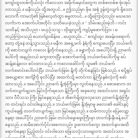
ကျော်ထူးတစ်ကိုယ်လုံး ကိလေသာ အမိုက်မှောင်တွေက တစ်စတစ်စ ဖုံးအုပ်
လာသည်..။ မနီလည်း ထို့အတူပင်…။ ဤသည်မှာ ဖိုမ အစုံ ဒွန်တွဲလျက် ရှိသော
လောကီ ကာမဘုံ၏ ဖြစ်လေ့တံထွာ ဓမ္မတာပင်…။ ထို့ကြောင့်လည်း မဃဒေဝ
လင်္ကာက အောက်ပါအတိုင်း သတိပေးခဲ့သည်..။ “ သိမ်းဆည်းမဲ့ဘိ ၊ ကင်း
သတိနှင့် အသိပညာ ၊ မယှဉ်သသူ ၊ ထိုမျှလူတို့ ကျင့်မူဖောက်ပြား ၊ မ
တည်ကြားသည် ယောက်ျားမိန်းမ …မဟူတည်း….” ကျော်ထူး အခန်းဝရောက်
တော့ တုံ့ခနဲ တန့်သွားသည်.။ မနီက အရှေ့ဖက် နံရံကို ကျောပေးပြီး ဘယ်ဖက်
ကို စောင်းလျက် ကလေး နို့တိုက်နေသည်….။ ခန္ဓာကိုယ် အပေါ်ပိုင်းရှိ ညာဖက်
ပေါင်ကို အနည်းငယ် ကွေးထားပြီး အောက်ဖက်ရှိ ဘယ်ဖက်ပေါင်ကိုမူ ခပ်
ဆန့်ဆန့်လေး စင်းထားသည်..။ ကလေးခေါင်းကို သူမ၏ ဘယ်ဖက်
လက်မောင်းပေါ်တင်ပြီး ဘယ်ဖက်ခြမ်း နို့ကို တိုက်နေခြင်း ဖြစ်သည်..။ စပို့ရှပ်
အပျော့စား အင်္ကျီကို စုလိပ်ပြီး အထက်သို့ မတင်ကာ နို့ကြီးနှစ်လုံးကို ဖော်
ထားသည်..။ အပေါ်ပိုင်း ညာဖက် နို့အုံကြီးမှာ လွတ်နေသည်..။ စောစောက တ
ဝက်တပျက်မျှသာ မြင်လိုက်ရသော နို့ကြီးကို အခုတော့ အထင်းသား အရှင်း
သား ပီပီသသ ကြီး မြင်နေရသည်..။ အိစက်မို့ထွားလှသော ညာဖက်နို့အုံကြီး
က တင်းရင်း ဝင်းဝါနေသည်..။ ဘယ်ဖက်ခြမ်း နို့အုံမှာမူ ခလေး၏ ခေါင်းနှင့်
ကွယ်နေ၍ တဝက်တပျက်မျှှသာ မြင်နေရသည်..။ ထမီကလည်း ပြေလျော့
နေရာ အပေါ်ပိုင်း ညာဖက် ခြမ်း တင်ပါးဖွေးဖွေးကြီးမှာ တဝက်နီးနီးခန့် ပေါ်
နေသည်..။ ထမီအောက်ပိုင်းအစကလည်း ဒူးကောက်ကွေး အထက်နားအထိ
ရောက်နေရာ ပြည့်တင်း ဝင်းဝါသော ခြေသလုံးသားများက အထင်းသား အ