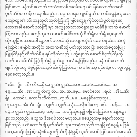
လေး လုပ်ပေးနေသည်..။ လီးနှင့်ပြတ်နေသည်မှာ တစ်ပတ်ကျော်ကျော် ရှိနေပြီ
ဖြစ်သော မနီတစ်ယောက် အသဲအသန် အငမ်းမရ ပင် ဖြစ်လောက်အောင်
မွတ်သိပ်တောင့်တ နေပါသည်..။ အခုအားရကျေနပ်ဖွယ် ကောင်းလွန်းလှသော
ကျော်ထူး၏ လီးတန်တုတ်တုတ်ကြီးကို မြင်တွေ့ရ ကိုင်တွယ်ပွတ်ဆွနေရ
သောအခါ စောက်ဖုတ်ကြီးမှာ အလွန်သိသာထင်ရှားစွာ မာန်ဖီခုံးတက် မောက်
ကြွလာသည်..။ ကျော်ထူးက စောက်ခေါင်းထဲကို စိတ်ရှိလက်ရှိ မွေနှောက်
ထိုးဆွပြီးသောအခါ သူ့လက်ခလယ်ကို အလျားလိုက် စောက်ဖုတ်အက်ကွဲ
ကြောင်း မြောင်းအတိုင်း အထက်ဆီသို့ ပွတ်ထိုးသွားပြီး စောက်စိငုတ်ပြူး
ပြူးကြီးနှင့် ထိတိုက်မိမှ ရပ်လိုက်သည်..။ ထို့နောက် စောက်စိငုတ်ကြီးကို
လက်ခလယ်ထိပ်ဖြင့် ဝိုက်၍ ပွတ်ဆွ ကလိနေပြန်သည်..။ မနီတစ်ယောက်
မျက်လုံးတွေ မဖွင့်နိုင်တော့ပဲ အံကိုကြိတ်လျက် ခါးကော့ ရင်မော့ကာ လူးလွန့်
နေရတော့သည်..။
“ အီး….ရှီး….အီး ဟီး….ရှီး…ကျွတ်ကျွတ်….အား…..အင်း…..အင်း…….အ
မေ့……..အီး…အား..ကျွတ်ကျွတ်….အ…အ..မေ့…..မောင်လေး….ရယ်….အီး…အီး
ရှီး….ကောင်း…ကောင်းလိုက်တာ…ကွယ်…မမ….မနေနိုင်တော့ဘူး…
အူး..ဟူး….အီးဟီး…ရှီး…ကျွတ်..ကျွတ်…လိုး…..လိုးပါတော့ နော်…..အင့်………အ
မေ့…ကျွတ် ကျွတ်….အင့်..ဟင့်…….” အချိန်ဆွဲနေ၍ မဖြစ်ကြောင်း ကျော်ထူး
နားလည်သည်.. ။ သူက ဒီအရပ်သား မဟုတ်..။ မနေ့ညကမှ ရောက်လာသူ
ဖြစ်သည်..။ ကံကောင်း၍ မုတ်ဆိတ် ပျားလာစွဲသည်ကို အချိန် ဆွဲနေ၍ မဖြစ်
တော့..။ ထို့ကြောင့် မနီ၏ ခန္ဓာကိုယ်ကို နံရံနှင့် လွတ်အောင် ခြင်ထောင်အလယ်