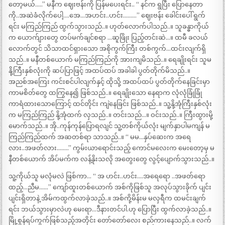
တော့မယ်…..” မနီက ဈေးဗန်းကို ပြန်မပေးရင်း.. “ နင်က ရွပြီး ပြောနေတာ
ကို..အဆဲခံလိုက်ပေါ့….အေ…အဟင်း..ဟင်း………” ဈေးဗန်း ခေါင်းပေါ် ရွက်
ရင်း မကြည်ကြည် ထွက်သွားသည်..။ ဟုတ်လောက်ပါသည်..။ သူခန္ဓာကိုယ်
က ယောက်ျားတွေ တပ်မက်ချင်စရာ …ဆူဖြိုး ပြည့်တင်းဆဲ…။ ထမီ ခလယ်
လောက်တွင် သိသာထင်ရှားသော အစိုကွက်ကြီး တစ်ကွက်…ထင်းလျက်ရှိ
သည်..။ မနီတစ်ယောက် မကြည်ကြည်ကို အားကျမိသည်..။ ရေချိုးရင်း သူမ
နို့ကြီးနှစ်လုံးကို ဆပ်ပြာဖြင့် အထပ်ထပ် အခါခါ ပွတ်တိုက်မိသည်..။
အညစ်အကြေး ကင်းစင်ပါလျက်နှင့် ထိုသို့ အထပ်ထပ် ပွတ်တိုက်နေခြင်းမှာ
ကာမစိတ်တွေ ထကြွနေ၍ ဖြစ်သည်..။ ရေချိုးသော နေရာက လုံလုံခြုံခြုံ
ကာရံထားသောကြောင့် ထင်တိုင်း ကျဲနေခြင်း ဖြစ်သည်..။ သူ့နို့အုံကြီးနှစ်လုံး
က မကြည်ကြည် နို့အုံထက် လှသည်..။ တင်းသည်…။ ဝင်းသည်..။ ကြီးထွားမို့
မောက်သည်..။ အို..ကုန်ကုန်ပြောရလျင် သူ့တစ်ကိုယ်လုံး မျက်နှာပါမကျန် မ
ကြည်ကြည်ထက် အဆတစ်ရာ သာသည်..။ “ မမ…နှပ်ဆေးက အရေ
လား..အဖတ်လား……..” ကွမ်းယာရောင်းသည့် ကောင်မလေးက မေးတော့မှ မ
နီတစ်ယောက် အိပ်မက်က လန့်နိုးသလို အတွေးတွေ လွင့်ပျောက်သွားသည်..။
သူ့ကိုယ်သူ မလုံမလဲ ဖြစ်ကာ… “ အ ဟင်း..ဟင်း….အရေရော ..အဖတ်ရော
ထည့်…ညီမ……” ကျော်ထူးတစ်ယောက် အစ်ကိုဖြစ်သူ အလုပ်သွားခိုက် ပျင်း
ပျင်းရှိတာနဲ့ အိမ်ကထွက်လာခဲ့သည်..။ အစ်ကို့မိန်းမ မလှရီက ထမင်းချက်
ရင်း ဘယ်သွားမှာလဲဟု မေးရာ…ဒီနားတင်ပါ.ဟု ပြောပြီး ထွက်လာခဲ့သည်..။
မြို့စွန်ရပ်ကွက်ဖြစ်သည့်အတိုင်း တော်တော်လေး စည်ကားနေသည်..။ လက်