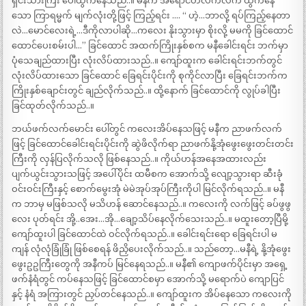
ရှင်းသားကြီး ပေါ်ထွက်နေသည်..။ မနီက အရောင်တလက်လက် ထွက်နေ
သော ကြာရမ္မက် မျက်လုံးတို့ဖြင့် ကြည့်ရင်း …. “ ဟဲ့…ဘာလို့ ရပ်ကြည့်နေတာ
လဲ…မောင်လေးရဲ့…ဒီကိုလာပါဆို…ကလေး နိုးသွားမှာ စိုးလို့ မမကို ခြင်ထောင်
ထောင်ပေးစမ်းပါ…” ခြင်ထောင် အထက်ကြိုးနှစ်စက မနီခေါင်းရင်း ဘက်မှာ
ပုံသေချည်ထားပြီး လုံးလိပ်ထားသည်..။ ကျော်ထူးက ခေါင်းရင်းဘက်တွင်
လုံးလိပ်ထားသော ခြင်ထောင် ခြေရင်းပိုင်းကို စုကိုင်လာပြီး ခြေရင်းဘက်က
ကြိုးနှစ်ချောင်းတွင် ချည်လိုက်သည်..။ ထို့နောက် ခြင်ထောင်ကို လွုပ်ခါပြီး
ခြင်ထုတ်လိုက်သည်..။
ဘယ်ဖက်လက်မောင်း ပေါ်တွင် ကလေးအိပ်နေသဖြင့် မနီက ညာဖက်လက်
ဖြင့် ခြင်ထောင်ခေါင်းရင်းပိုင်းကို ဆွဲဖိလိုက်ရာ ညာဖက်နို့အုံဖွေးဖွေးတင်းတင်း
ကြီးကို လှန်ပြလိုက်သလို ဖြစ်နေသည်..။ ကိုယ်ဟန်အနေအထားလည်း
ပျက်ယွင်းသွားသဖြင့် အပေါ်ပိုင်း ထမီစက အောက်သို့ လျော့သွားရာ ဆီးခုံ
ဝင်းဝင်းကြီးနှင့် စောက်မွေးအုံ မဲမဲအုပ်အုပ်ကြီးကိုပါ မြင်လိုက်ရသည်..။ မနီ
က ဘာမှ မဖြစ်သလို မသိဟန် ဆောင်နေသည်..။ ကလေးကို လက်ဖြင့် ခပ်ဖွဖွ
လေး ပုတ်ရင်း အို့..အေး…အို…ချော့သိပ်နေလိုက်သေးသည်..။ မထူးတော့ပြီမို့
ကျော်ထူးပါ ခြင်ထောင်ထဲ ဝင်လိုက်ရသည်..။ ခေါင်းရင်းရော ခြေရင်းပါ မ
ကျန် လုံလုံခြုံခြုံ ဖြစ်စေရန် ဖိညှိပေးလိုက်သည်..။ သည်တော့…မနီရဲ့ နို့အုံဖွေး
ဖွေးဥဥကြီးတွေကို အနီကပ် မြင်နေရသည်..။ မနီ၏ ကျောဖက်ပိုင်းမှာ အရှေ့
ဖက်နံရံတွင် ကပ်နေသဖြင့် ခြင်ထောင်စမှာ အောက်သို့ မရောက်ပဲ ကျောပြင်
နှင့် နံရံ အကြားတွင် ညှပ်တင်နေသည်..။ ကျော်ထူးက အိပ်နေသော ကလေးကို