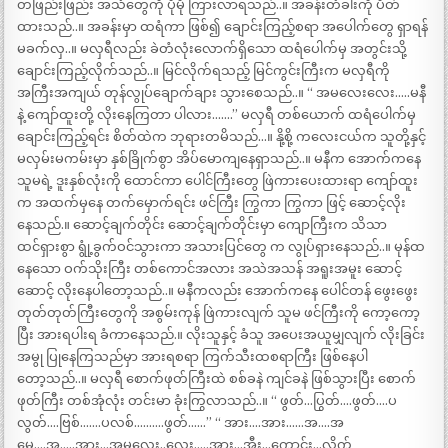
တဖြည်းဖြည်း အသံတွေကို ပိုမို ကြားလာရသည်..။ အခန်းတံခါးကို ပိတ်
ထားသည်..။ အခန်းမှာ ထရံကာ ဖြစ်၍ ချောင်းကြည့်စရာ အပေါက်တွေ ရှာရန်
မခက်လှ..။ မလှရီလည်း ခဲတံလုံးလောက်ရှိသော ထရံပေါက်မှ အတွင်းသို့
ချောင်းကြည့်လိုက်သည်..။ မြင်လိုက်ရသည့် မြင်ကွင်းကြီးက မလှရီကို
အကြီးအကျယ် တုန်လွုပ်ချောက်ချား သွားစေသည်..။ “ အမလေးလေး…..မနီ
နဲ့ ကျော်ထူးတို့ လိုးနေကြတာ ပါလား…….” မလှရီ တစ်ယောက် ထရံပေါက်မှ
ချောင်းကြည့်ရင်း စိတ်ထဲက ဘုရားတမိသည်…။ နို့စို့ ကလေးငယ်က သူတို့နှင့်
မလှမ်းမကမ်းမှာ နှစ်ခြိုက်စွာ အိပ်မောကျနေရှာသည်..။ မနီက အောက်ကနေ
သူမရဲ့ ဒူးနှစ်လုံးကို ထောင်ကာ ပေါင်ကြီးတွေ ဖြဲကားပေးထားရာ ကျော်ထူး
က အထက်မှနေ တက်မှောက်ရင်း ဖင်ကြီး ကြွကာ ကြွကာ ဖြင့် ဆောင့်လိုး
နေသည်.။ ဆောင့်ချက်တိုင်း ဆောင့်ချက်တိုင်းမှာ ကျောကြီးက သိသာ
ထင်ရှားစွာ ရွုံ့ခွက်ဝင်သွားကာ အသားပြင်တွေ က လွုပ်ရှားနေသည်..။ မုန်ထ
နေသော ဝက်သိုးကြီး တစ်ကောင်အလား အသဲအသန် အရူးအမူး ဆောင့်
ဆောင့် လိုးနေပါတော့သည်..။ မနီကလည်း အောက်ကနေ ပေါင်တန် ဖွေးဖွေး
တုတ်တုတ်ကြီးတွေကို အစွမ်းကုန် ဖြဲကားလျက် သူမ ဖင်ကြီးကို ကော့ကော့
ပြီး အားရပါးရ ခံကာနေသည်.။ လိုးသူနှင့် ခံသူ အပေးအယူမျှလျက် လိုးခြင်း
အမွု ပြုနေကြသည်မှာ အားရစရာ ကြက်သီးထစရာကြီး ဖြစ်နေပါ
တော့သည်..။ မလှရီ စောက်ဖုတ်ကြီးထဲ စစ်ခနဲ ကျင်ခနဲ ဖြစ်သွားပြီး စောက်
ဖုတ်ကြီး တစ်အုံလုံး တင်းမာ ခုံးကြွလာသည်..။ “ ဖွတ်…ပြွတ်….ဖွတ်….ပ
လွတ်….ဗြစ်…….ပလစ်……….ဖွတ်……” “ အား….အား……အ….အ
မေ့….အ…..အား…အမလေး..လေး…..အား…အီး…ကောင်း…လိုက်