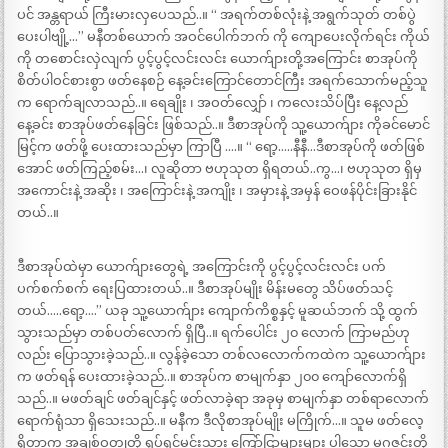
ပင် အန္တရာယ် ကြီးမားလှပေသည်..။ “ အရက်တစ်လုံးနဲ့ အရွက်သုတ် တစ်ပွဲ
ပေးပါဗျို့…” မနီတစ်ယောက် အဝင်ပေါက်ဘက် ကို ကျောပေးလိုက်ရင်း ကိုယ်
ကို တစောင်းလှဲလျက် ပွင့်ပွင့်လင်းလင်း ယောက်ျားတို့အကြောင်း စာအုပ်ကို
စိတ်ပါဝင်စားစွာ ဖတ်နေစဉ် နေ့ခင်းကြောင်တောင်ကြီး အရက်သောက်မည့်သူ
က ရောက်ချလာသည်..။ ရေချိုး ၊ အဝတ်လျှော် ၊ ကလေးသိပ်ပြီး နေ့လည်
နေ့ခင်း စာအုပ်ဖတ်နေခြင်း ဖြစ်သည်..။ ဒီစာအုပ်ကို သူ့ယောက်ျား ကိုခင်မောင်
မြင့်က ဖတ်ဖို့ ပေးထားသည်မှာ ကြာပြီ ….။ “ ရော့…..နီနီ…ဒီစာအုပ်ကို ဖတ်ဖြစ်
အောင် ဖတ်ကြည့်စမ်း…၊ လူဆိုတာ ဗဟုသုတ ရှိရတယ်..ကွ…၊ ဗဟုသုတ ရှိမှ
အကောင်းနဲ့ အဆိုး ၊ အကြောင်းနဲ့ အကျိုး ၊ အမှားနဲ့ အမှန် ဝေဖန်ပိုင်းခြားနိုင်
တယ်..။
ဒီစာအုပ်ထဲမှာ ယောက်ျားတွေရဲ့ အကြောင်းကို ပွင့်ပွင့်လင်းလင်း ပက်
ပက်စက်စက် ရေးပြထားတယ်..။ ဒီစာအုပ်မျိုး မိန်းမတွေ သိပ်ဖတ်သင့်
တယ်…..ရော့….” ယခု သူ့ယောက်ျား ကျောက်ကိစ္စနှင့် မူဆယ်ဘက် သို့ ထွက်
သွားသည်မှာ တစ်ပတ်လောက် ရှိပြီ..။ ရက်ပေါင်း ၂၀ လောက် ကြာမည်ဟု
လည်း ပြောသွားခဲ့သည်..။ လွန်ခဲ့သော တစ်လလောက်ကထဲက သူ့ယောက်ျား
က ဖတ်ရန် ပေးထားခဲ့သည်..။ စာအုပ်က စာမျက်နှာ ၂၀၀ ကျော်လောက်ရှိ
သည်..။ မဖတ်ချင် ဖတ်ချင်နှင့် ဖတ်လာခဲ့ရာ အခုမှ စာမျက်နှာ တစ်ရာလောက်
ရောက်ရုံသာ ရှိသေးသည်..။ မနီက ဒီလိုစာအုပ်မျိုး မကြိုက်…။ သူမ ဖတ်လေ့
ရှိတာက အချစ်ဝတ္ထုတို့ ရုပ်ရှင်မင်းသား ကြော်ငြာများများ ပါသော မဂ္ဂဇင်းတို့