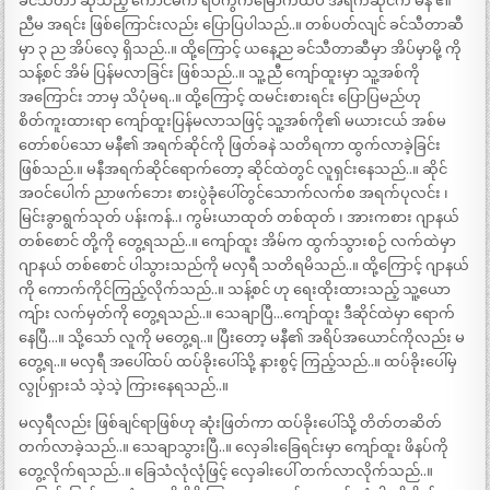
ခင်သီတာ ဆိုသည့် ကောင်မက ရပ်ကွက်မြောက်ထိပ် အရက်ဆိုင်က မနီ ၏
ညီမ အရင်း ဖြစ်ကြောင်းလည်း ပြောပြပါသည်..။ တစ်ပတ်လျင် ခင်သီတာဆီ
မှာ ၃ ည အိပ်လေ့ ရှိသည်..။ ထို့ကြောင့် ယနေ့ည ခင်သီတာဆီမှာ အိပ်မှာမို့ ကို
သန့်စင် အိမ် ပြန်မလာခြင်း ဖြစ်သည်..။ သူ့ညီ ကျော်ထူးမှာ သူ့အစ်ကို
အကြောင်း ဘာမှ သိပုံမရ..။ ထို့ကြောင့် ထမင်းစားရင်း ပြောပြမည်ဟု
စိတ်ကူးထားရာ ကျော်ထူးပြန်မလာသဖြင့် သူ့အစ်ကို၏ မယားငယ် အစ်မ
တော်စပ်သော မနီ၏ အရက်ဆိုင်ကို ဖြတ်ခနဲ သတိရကာ ထွက်လာခဲ့ခြင်း
ဖြစ်သည်.။ မနီအရက်ဆိုင်ရောက်တော့ ဆိုင်ထဲတွင် လူရှင်းနေသည်..။ ဆိုင်
အဝင်ပေါက် ညာဖက်ဘေး စားပွဲခုံပေါ်တွင်သောက်လက်စ အရက်ပုလင်း ၊
မြင်းခွာရွက်သုတ် ပန်းကန်..၊ ကွမ်းယာထုတ် တစ်ထုတ် ၊ အားကစား ဂျာနယ်
တစ်စောင် တို့ကို တွေ့ရသည်..။ ကျော်ထူး အိမ်က ထွက်သွားစဉ် လက်ထဲမှာ
ဂျာနယ် တစ်စောင် ပါသွားသည်ကို မလှရီ သတိရမိသည်..။ ထို့ကြောင့် ဂျာနယ်
ကို ကောက်ကိုင်ကြည့်လိုက်သည်..။ သန့်စင် ဟု ရေးထိုးထားသည့် သူ့ယော
ကျ်ား လက်မှတ်ကို တွေ့ရသည်..။ သေချာပြီ…ကျော်ထူး ဒီဆိုင်ထဲမှာ ရောက်
နေပြီ…။ သို့သော် လူကို မတွေ့ရ..။ ပြီးတော့ မနီ၏ အရိပ်အယောင်ကိုလည်း မ
တွေ့ရ..။ မလှရီ အပေါ်ထပ် ထပ်ခိုးပေါ်သို့ နားစွင့် ကြည့်သည်..။ ထပ်ခိုးပေါ်မှ
လွုပ်ရှားသံ သဲ့သဲ့ ကြားနေရသည်..။
မလှရီလည်း ဖြစ်ချင်ရာဖြစ်ဟု ဆုံးဖြတ်ကာ ထပ်ခိုးပေါ်သို့ တိတ်တဆိတ်
တက်လာခဲ့သည်..။ သေချာသွားပြီ..။ လှေခါးခြေရင်းမှာ ကျော်ထူး ဖိနပ်ကို
တွေ့လိုက်ရသည်..။ ခြေသံလုံလုံဖြင့် လှေခါးပေါ် တက်လာလိုက်သည်..။