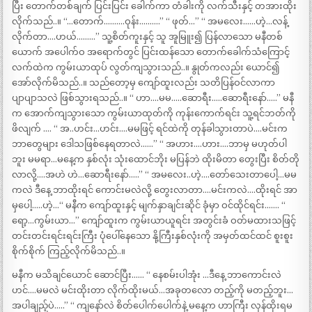
ပြီး တောက်တစ်ချက် ပြင်းပြင်း ခေါက်ကာ တံခါးကို လက်သီးနှင့် တအားထိုး
လိုက်သည်..။ “…တောက်……….ဝုန်း……….” “ ဖုတ်…” “ အမလေး……ဟဲ့…လန့်
လိုက်တာ….ဟယ်………” သူ့စိတ်ကူးနှင့် သူ အူမြူး၍ ပြန်လာသော မနီတစ်
ယောက် အပေါက်ဝ အရောက်တွင် ပြင်းထန်သော တောက်ခေါက်သံကြောင့်
လက်ထဲက ကွမ်းယာထုပ် လွတ်ကျသွားသည်..။ နွုတ်ကလည်း ယောင်၍
အော်လိုက်မိသည်..။ သည်တော့မှ ကျော်ထူးလည်း သတိပြန်ဝင်လာကာ
ပျာပျာသလဲ ဖြစ်သွားရသည်..။ “ ဟာ….မမ…..ဆောရီး…..ဆောရီးနော်…..” မနီ
က အောက်ကျသွားသော ကွမ်းယာထုတ်ကို ကုန်းကောက်ရင်း သူ့ရင်ဘတ်ကို
ဖိလျက် …. “ အ..ဟင်း…ဟင်း….မမဖြင့် ရင်ထဲကို တုန်ခါသွားတာပဲ….မင်းက
ဘာတွေများ ဒေါသဖြစ်နေရတာလဲ……” “ အဟား….ဟား….ဘာမှ မဟုတ်ပါ
ဘူး မမရာ…မနေ့က နှစ်လုံး သုံးထောင်ဘိုး မပြန်ဘဲ ထိုးမိတာ တွေးပြီး စိတ်တို
လာလို့….အဟဲ ဟဲ…ဆောရီးနော်…..” “ အမလေး..ဟဲ့….တော်သေးတာပေါ့…မမ
ကလဲ ဒီနေ့ ဘာထိုးရင် ကောင်းမလဲလို့ တွေးလာတာ….မင်းကလဲ….ထိုးရင် အာ
မှပေါ့…..ဟဲ့…“ မနီက ကျော်ထူးနှင့် မျက်နှာချင်းဆိုင် ခုံမှာ ဝင်ထိုင်ရင်း……. “
ရော့…ကွမ်းယာ…” ကျော်ထူးက ကွမ်းယာယူရင်း အတွင်းခံ ဝတ်မထားသဖြင့်
တင်းတင်းရင်းရင်းကြီး ပုံပေါ်နေသော နို့ကြီးနှစ်လုံးကို အမှတ်ထင်ထင် စူးစူး
စိုက်စိုက် ကြည့်လိုက်မိသည်..။
မနီက မသိချင်ယောင် ဆောင်ပြီး…… “ နေစမ်းပါအုံး …ဒီနေ့ ဘာကောင်းလဲ
ဟင်….မမလဲ မင်းထိုးတာ လိုက်ထိုးမယ်…အခုတလော တည့်ကို မတည့်ဘူး…
အပါချည့်ပဲ…..” “ ကျနော်လဲ စိတ်ပေါက်ပေါက်နဲ့ မနေ့က ဟာကြီး လှန်ထိုးရမ