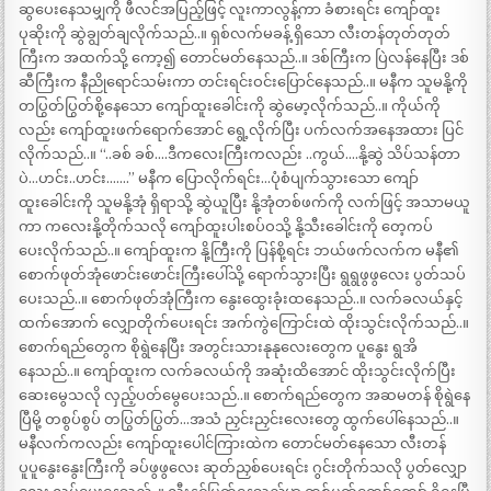
ဆွပေးနေသမျှကို ဖီလင်အပြည့်ဖြင့် လူးကာလွန့်ကာ ခံစားရင်း ကျော်ထူး
ပုဆိုးကို ဆွဲချွတ်ချလိုက်သည်..။ ရှစ်လက်မခန့် ရှိသော လီးတန်တုတ်တုတ်
ကြီးက အထက်သို့ ကော့၍ တောင်မတ်နေသည်..။ ဒစ်ကြီးက ပြဲလန်နေပြီး ဒစ်
ဆီကြီးက နီညိုရောင်သမ်းကာ တင်းရင်းဝင်းပြောင်နေသည်..။ မနီက သူမနို့ကို
တပြွတ်ပြွတ်စို့နေသော ကျော်ထူးခေါင်းကို ဆွဲမော့လိုက်သည်..။ ကိုယ်ကို
လည်း ကျော်ထူးဖက်ရောက်အောင် ရွေ့လိုက်ပြီး ပက်လက်အနေအထား ပြင်
လိုက်သည်..။ “..ခစ် ခစ်….ဒီကလေးကြီးကလည်း ..ကွယ်….နို့ဆွဲ သိပ်သန်တာ
ပဲ…ဟင်း..ဟင်း…….” မနီက ပြောလိုက်ရင်း…ပုံစံပျက်သွားသော ကျော်
ထူးခေါင်းကို သူမနို့အုံ ရှိရာသို့ ဆွဲယူပြီး နို့အုံတစ်ဖက်ကို လက်ဖြင့် အသာမယူ
ကာ ကလေးနို့တိုက်သလို ကျော်ထူးပါးစပ်ဝသို့ နို့သီးခေါင်းကို တေ့ကပ်
ပေးလိုက်သည်..။ ကျော်ထူးက နို့ကြီးကို ပြန်စို့ရင်း ဘယ်ဖက်လက်က မနီ၏
စောက်ဖုတ်အုံဖောင်းဖောင်းကြီးပေါ်သို့ ရောက်သွားပြီး ရွရွဖွဖွလေး ပွတ်သပ်
ပေးသည်..။ စောက်ဖုတ်အုံကြီးက နွေးထွေးခုံးထနေသည်..။ လက်ခလယ်နှင့်
ထက်အောက် လျှောတိုက်ပေးရင်း အက်ကွဲကြောင်းထဲ ထိုးသွင်းလိုက်သည်..။
စောက်ရည်တွေက စိုရွဲနေပြီး အတွင်းသားနုနုလေးတွေက ပူနွေး ရွအိ
နေသည်..။ ကျော်ထူးက လက်ခလယ်ကို အဆုံးထိအောင် ထိုးသွင်းလိုက်ပြီး
ဆေးမွေသလို လှည့်ပတ်မွေပေးသည်..။ စောက်ရည်တွေက အဆမတန် စိုရွဲနေ
ပြီမို့ တစွပ်စွပ် တပြွတ်ပြွတ်…အသံ ညှင်းညှင်းလေးတွေ ထွက်ပေါ်နေသည်..။
မနီလက်ကလည်း ကျော်ထူးပေါင်ကြားထဲက တောင်မတ်နေသော လီးတန်
ပူပူနွေးနွေးကြီးကို ခပ်ဖွဖွလေး ဆုတ်ညှစ်ပေးရင်း ဂွင်းတိုက်သလို ပွတ်လျှော