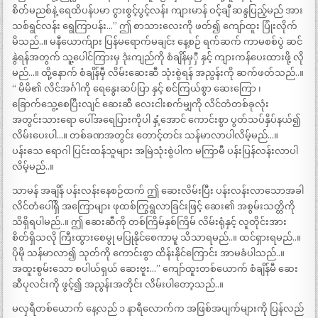
စိတ်မညစ်နဲ့ ရေထိပန်ပမာ ငွားစွင့်ပွင့်လန်း ကျားမာန် ဝင့်ချီ ဆန္ဒပြည့်မည် အား
သစ်ရွင်လန်း ရွေကြာပန်း…” ဤ စာသားလေးကို ဖတ်၍ ကျော်ထူး ပြုံးလိုက်
မိသည်..။ မနီယောက်ျား ပြန်မရောက်မချင်း နေ့စဉ် ရက်ဆက် ကာမစစ်ပွဲ ဆင်
နွဲရန်အတွက် သူ့ပေါင်ကြားမှ ဒုံးကျည်ကို စံချိန်မှှီ နှင့် ကျားကန်ပေးထားဖို့ လို
မည်…။ ထို့နောက် စံချိန်မှီ လိမ်းဆေးဆီ သုံးစွဲရန် အညွန်းကို ဆက်ဖတ်သည်..။
“ မိမိ၏ လိင်အင်္ဂါကို ရေနွေးဆပ်ပြာ နှင့် စင်ကြယ်စွာ ဆေးကြော ၊
ခြောက်သွေ့စေပြီးလျင် ဆေးဆီ လေးငါးစက်မျှကို လိင်တံတစ်ခုလုံး
အတွင်းသားရော ပေါ်အရေပြားကိုပါ နှံ့အောင် ကောင်းစွာ ပွတ်သပ်နှိပ်နယ်၍
လိမ်းပေးပါ…။ တစ်ခဏအတွင်း တောင့်တင်း သန်မာလာပါလိမ့်မည်…။
ပန်းသေ ရောဂါ ပြင်းထန်သူများ အမြဲသုံးစွဲပါက မကြာမီ ပန်းပြန်လန်းလာပါ
လိမ့်မည်..။
သာမန် အချိန် ပန်းလန်းနေစဉ်ထက် ဤ ဆေးလိမ်းပြီး ပန်းလန်းလာသောအခါ
လိင်တံပေါ်ရှိ အကြောများ ဖုထစ်ကြွရွလာခြင်းဖြင့် ဆေး၏ အစွမ်းသတ္တိကို
သိရှိရပါမည်..။ ဤ ဆေးဆီကို တစ်ကြိမ်နှစ်ကြိမ် လိမ်းရုံနှင့် လူတိုင်းအား
စိတ်ရှိသလို ကြီးထွားစေမွု မပြုနိုင်စေကာမူ သိသာရမည်..။ ထင်ရှားရမည်..။
ပိုမို သန်မာလာ၍ သုတ်ကို ကောင်းစွာ ထိန်းနိုင်ကြောင်း အာမခံပါသည်..။
အထူးစွမ်းသော စပါယ်ရှယ် ဆေးဗူး…” ကျော်ထူးတစ်ယောက် စံချိန်မီ ဆေး
ဆီပုလင်းကို ဖွင့်၍ အညွန်းအတိုင်း လိမ်းပါတော့သည်..။
မလှရီတစ်ယောက် နေ့လည် ၁ နာရီလောက်က အဖြစ်အပျက်များကို ပြန်လည်