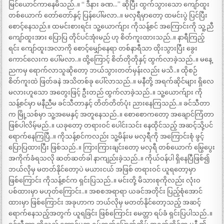
မြင်ယောင်ကာနေမိသည်..။ “ ဒီနား ခဏ…” ဆိုပြီး ထွက်သွားသော ကျော်ထူး
တစ်ယောက် တော်တော်နှင့် ပြန်ပေါ်မလာ..။ မလှရီမှာတော့ ထမင်းပွဲ ပြင်ပြီး
စောင့်နေသည်.။ ထမင်းစားရင်း သူ့ယောက်ျား ကိုသန့်စင် အကြောင်းကို သူ့ညီ
ကျော်ထူးအား ပြောပြ တိုင်ပင်အုံးမည် ဟု စိတ်ကူးထားသည်..။ နာရီကြည့်
ရင်း ကျော်ထူးအလာကို စောင့်မျှော်နေရာ တစ်နာရီသာ ထိုးသွားပြီး ခွေး
ကောင်လေးက ပေါ်မလာ..။ ထို့ကြောင့် စိတ်တိုတိုနှင့် ထွက်လာခဲ့သည်..။ မနေ့
ညကမှ ရောက်လာသူဆိုတော့ ဘယ်သွားတတ်မှန်းလည်း မသိ..။ ထိုစဉ်
စိတ်ကူးထဲ ဖြတ်ခနဲ အသိတစ်ခု ပေါ်လာသည်..။ မနီတို့ အရက်ဆိုင်များ ရှိလေ
မလားဟူသော အတွေးဖြင့် ဦးတည် ထွက်လာခဲ့သည်..။ သူ့ယောက်ျား ကို
သန့်စင်မှာ မနီညီမ ခင်သီတာနှင့် တိတ်တိတ်ပုံး ညားနေကြသည်..။ ခင်သီတာ
က မြို့သစ်မှာ သူ့အမေနှင့် အတူနေသည်..။ စောစောကတော့ အချောင်ကြံတာ
ဖြစ်ပါလိမ့်မည်..။ ယခုတော့ တရားဝင် ပေါင်းသင်း နေထိုင်သည့် အဆင့်သို့ပင်
ရောက်နေကြပြီ..။ ကိုသန့်စင်ကလည်း သူ့မိန်းမ မလှရီကို အကြောင်းစုံ ဖွင့်
ပြောပြထားပြီး ဖြစ်သည်..။ ကြားကြားချင်းတော့ မလှရီ တစ်ယောက် မြွေပွေး
အကိုက်ခံရသလို ဆတ်ဆတ်ခါ နာကျည်းခဲ့သည်..။ ကိုယ်ဝန်ပါ ရှိနေပြီဖြစ်၍
ဘယ်လိုမှ မတတ်နိုင်တော့ပဲ မယားငယ် အဖြစ် တရားဝင် ယူရတော့မှာ
ဖြစ်ကြောင်း ကိုသန့်စင်က ရှင်းပြသည်..။ မင်းတို့ မိသားစုကိုလည်း လုံးဝ
ပစ်ထားမှာ မဟုတ်ကြောင်း..။ အစစအရာရာ ယခင်အတိုင်း ပြည့်စုံအောင်
ထားမှာ ဖြစ်ကြောင်း အခုဟာက ဘယ်လိုမှ မတတ်နိုင်တော့သည့် အဆင့်
ရောက်နေသည့်အတွက် ယူရခြင်း ဖြစ်ကြောင်း မေတ္တာ ရပ်ခံ ရှင်းပြပါသည်..။