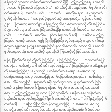
ခရီးထွက်သွားတာ တစ်ပတ်လောက်တောင် ရှိပြီ…ကြည်ကြည်ရေ…၊ အရက်
၂၀ လောက် ကြာမယ် ပြောတာပဲ….” “ ကဲ….ဒီလိုဆို ..ညည်းစောက်ဖုတ်က လီး
ငတ်နေမှာပေါ့….အဟင်း..ဟင်း……” “ အယ်…….ဖေလိုးမရယ်….ပြောပုံကလဲ…
စုတ်ပဲ့လိုက်တာ…..” “ ဘာစုတ်ပဲ့ရမှာလဲ..ဟဲ့…သေနာမရဲ့…၊ မှန်တာပြောတဲ့
ဥစ္စာ…၊ ဒို့ကတော့ ယောက်ျား ခရီးရှည်ထွက်ရင် စောက်ဖုတ်ကို လီးအပြတ် မ
ခံဘူးတော် ရေ…၊ သိလား…ကြုံသလိုဖန်ပြီး စားပစ်လိုက်တာပဲ….၊ အ ဟင်း
ဟင်း………” “ အံမယ်….ဖေလိုးမ….နင်က ခံဖူးတယ် ပေါ့……..” မနီက မကြည်
ကြည်စကားကို သဘောကျ၍ ပြုံးဖြီးဖြီးကြီး လုပ်နေသည်..။ သူမ မျက်ဝန်း
တွေက ရမ္မက်ဆန္ဒ လွုံ့ဆော်မွုကြောင့် စိုလက်တောက်ပလာသည်..။ စောက်
ဖုတ်ထဲမှာလည်း ယားသလိုလို ရွသလိုလို ကြွသလိုလို ဖြစ်လာသည်..။
မနီရဲ့ ဖြီးတီးတီး ပုံစံကြီးကို ကြည့်ပြီး….၊ ကြည်ကြည်က…….. “ တကယ်ပြော
တာဟဲ့…ကောင်မရဲ့……ဖြီးတီးတီး လုပ်မနေနဲ့………” ကြည်ကြည်က မနီမျက်နှာ
ကို စေ့စေ့ကြည့်ရင်း ပြောသည်..။ တစ်ဖက်က မေးများ မေးမလားဟု
စောင့်စားနေရာ ဘာမှ မမေးသဖြင့် ဆက်ပြောပါတော့သည်…။ “ တစ်ခါများ
အေ….အိမ်ကလူကြီး…မုံရွာဖက် ခရီးထွက်သွားတာ…၅ ရက်လောက် ကြာ
တယ်…၊ နှစ်ရက်လောက် ရှိတော့ ငါ့စောက်ဖုတ်က တအားကို ဆာလာပါ
ရော…” ကြည်ကြည့် ခေတ္တ စကားပြတ်သွားခိုက်…၊ မနီက ဈေးဘန်းထဲက
ခရမ်းသီး တုတ်တုတ်ရှည်ရှည်ကြီးကို ကောက်ကိုင်ကာ….. “ ဒါကြီးနဲ့ ဖြေလိုက်
တယ်ပေါ့………” မကြည်ကြည်က မဲ့ကာရွဲ့ကာဖြင့်…. “ အမလေး…ဝေးလို့ …
ဝေးလို့..၊ ခရမ်းသီး ဘာလုပ်မှာလဲ…ဟဲ့..။ တကယ့်လီးအစစ်ကို ခံပစ်တာ