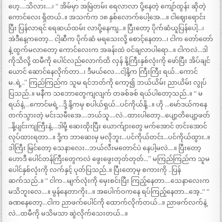
ဟေ့….သိလား….၊ “ အိမ်မှာ အမြဲတမ်း ရေလာလာ ပို့နေတဲ့ ကျော်ထွန်း ဆိုတဲ့
ကောင်လေး ရှိတယ်..။ အသက်က ၁၈ နှစ်လောက်ပေါ့အေ….။ ငါဈေးရောင်း
ပြီး ပြန်လာရင် ရေဆယ်ထမ်း လာပို့နေကျ…။ ပြီးတော့ ပိုက်ဆံယူပြန်ပေါ့…၊
အဲဒီနေ့ကတော့… ငါ့ဆီက ပိုက်ဆံ မရသေးလို့ စောင့်နေတာ…၊ ငါက တော်တော်
နဲ့ ထွက်မလာတော့ ကောင်လေးက အခန်းထဲ ဝင်ချလာပါရော…။ ငါကလဲ…ဒါ
ကိုသိလို့ ထမီကို ပေါင်လည်လောက်ထိ လှန် နို့ကြီးနှစ်လုံးကို ဖော်ပြီး အိပ်ချင်
ယောင် ဆောင်နေလိုက်တာ…၊ ဒီမယ်လေ….ငါ့နို့က ကြီးကြီး ရယ်…ကောင်
မ..ရဲ့..” ကြည်ကြည်က သူမ ရင်ဘတ်ကို ကော့၍ ဘယ်ယိမ်း ညာယိမ်း လွုပ်
ပြသည်..။ မနီက သဘောတွေကျလျက် တခစ်ခစ် ရယ်ပါတော့သည်..။ “ မ
ရယ်နဲ့….ကောင်မရဲ့…ဒို့ နို့ကမှ စပါယ်ရှယ်…ပင်ကိုယ်နို့…။ ဟို …မော်ဒယ်ကနေ
တက်သွားတဲ့ မင်းသမီးအေ….ဘယ်သူ….လဲ…ထားပါတော့…ပျော့တိပျော့ဖတ်
..နို့ပျင်းကျကြီးနဲ့….ဒါမို့ ဆေးထိုးပြီး ယောက်ျားတွေ မက်အောင် တင်းအောင်
လုပ်ထားရတာ…။ ဒို့က ဘာဆေးမှ မလိုဘူး…ပင်ကိုယ်တင်း…ပင်ကိုယ်ထွား..။
ဒါကြီး မြင်တော့ သေနာလေး…ဘယ်လီးမတောင်ပဲ နေပါ့မလဲ….။ ပြီးတော့
ဟောဒီ ပေါင်တန်ကြီးတွေကလဲ ဖွေးဖွေးတုတ်တုတ်…” မကြည်ကြည်က သူမ
ပေါင်နှစ်လုံးကို လက်နှင့် ပုတ်ပြသည်..။ ပြီးတော့မှ စကားကို ..ပြန်
ဆက်သည်..။ “ ငါက…မျက်လုံးကို မှေးစင်းပြီး ကြည့်နေတာ….သေနာလေးက
မသိဘူးလေ….။ မွန်နေတာကိုး…။ အပေါက်ဝကနေ ရပ်ကြည့်နေတာ…အေ့..“ “
ခဏနေတော့…ငါက ညာဖက်ပေါင်ကို ထောက်လိုက်တယ်…။ ညာဖက်လက်နဲ့
လဲ…ထမီကို မသိမသာ ဆွဲလိုက်သေးတယ်…။