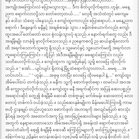
မနက်ကထဲက ထွက်သွားလိုက်တာ….အခုမှပဲ ပြန်လာတော့တယ်…
အကျိုးအကြောင်းလဲ ပြောမသွားဘူး….. ဒီက စိတ်ပူလိုက်ရတာ..ဟွန်း…မနေ့
ညက ရောက်လာလို့သာ တော်တော့တယ်…….” မလှရီ အသံထဲတွင် မကျေမ
နပ် ဒေါသ သံတွေ ပါနေသည်..။ ကျော်ထူးကလည်း ပြောစရာပင်…။ မနေ့ညက
ရောက် ၊ ဒီနေ့မနက် မနီနှင့် အချစ်စခန်း သွား..၊ မနီတစ်ယောက်လည်း ကျော်
ထူးအပေါ် တော်တော် လေး စွဲလန်းသွားပုံ ရသည်..။ နောက်ရက်တွေ လည်း ဒီ
အချိန်မျိုး လာခဲ့ဖို့ မှာလိုက်သေးသည်..။ ညနေကစလို့ ည ဆယ်နာရီလောက်
ထိ အရက်သောက်သူတွေ ရှိသည်..။ သူ့မောင်နှင့် သူ့ယောက်မတို့ အရက်လာ
ကူရောင်းကြကြောင်း ၊ ထို့ပြင် အဲဒီအချိန်မျိုးမှာ မချောင်ကြောင်း လည်း
သတိပေးလိုက်သည်..။ ကျော်ထူးက သူ့အပြစ်နှင့် သူမို့ လေပြေ ထိုးလိုက်
သည်..။ “ အော်…..ပျင်းပျင်း ရှိတာနဲ့ မြို့ထဲရောက်သွားတာပါ….မမရ……အ
ဟင်းဟင်း…….” “ ဟွန်း…….အခုမှ လာပြီး လေပြေ ထိုးမနေပါ နဲ့…..” ကျော်ထူး
အိမ်ပေါ်ထပ် တက်ခဲ့သည်..။ မနီက သူ့ကို စောက်ဖုတ်ရော ၊ ထမင်းပါ အဝအ
အီ ကျွေးလွတ်လိုက်သည်..။ ကျော်ထူး မနီ အရက်ဆိုင်က အပြန် ဆေးပစ္စည်း
အရောင်းဆိုင် တွေ့၍ စံချိန်မီ ဆေးဆီ တစ်ဗူးနှင့် မက်စ်မန်း ဆေးတောင့် လေး
တောင့် တစ်ကဒ် ဝယ်ခဲ့သည်..။ သည်ဆေးနှစ်မျိုးက မိန်းမပေါင်ကြားရှိ ကာမ
ဗဟို ဌာနချုပ် တည်းဟူသော စောက်ဖုတ် အဟာရကို အလျင်မပြတ် စားသုံး
နိုင်ရန် အတွက် အထောက်အကူ ပြု အားဖြည့်ဆေးဝါးများ ဖြစ်သည်..။ သူ့
အတွက် နေရာပေးထားသော အိမ်အပေါ်ထပ်ရှိ အခန်းထဲ ရောက်သောအခါ
အဝင်တံခါးကို စေ့၍ စံချိန်မှီ ဆေးဆီ ကြော်ငြာများကို ဖတ်ကြည့်နေသည်..။ “
ခြောက်သွေ့ ညှိုနွမ်း မလန်းဆန်းပဲ လူစဉ်မမှီ မပီပြင်သမို့ ပူပန် စိုးထိတ် သင်