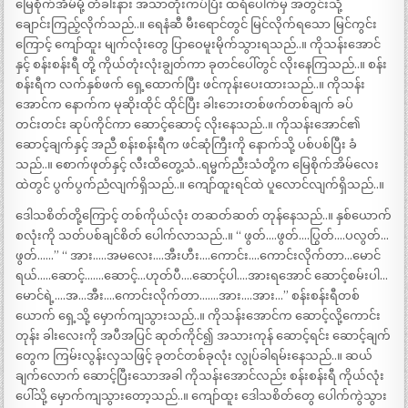
မြေစိုက်အိမ်မို့ တံခါးနား အသာတိုးကပ်ပြီး ထရံပေါက်မှ အတွင်းသို့
ချောင်းကြည့်လိုက်သည်..။ ရေနံဆီ မီးရောင်တွင် မြင်လိုက်ရသော မြင်ကွင်း
ကြောင့် ကျော်ထူး မျက်လုံးတွေ ပြာဝေမူးမိုက်သွားရသည်..။ ကိုသန်းအောင်
နှင့် စန်းစန်းရီ တို့ ကိုယ်တုံးလုံးချွတ်ကာ ခုတင်ပေါ်တွင် လိုးနေကြသည်..။ စန်း
စန်းရီက လက်နှစ်ဖက် ရှေ့ထောက်ပြီး ဖင်ကုန်းပေးထားသည်..။ ကိုသန်း
အောင်က နောက်က မုဆိုးထိုင် ထိုင်ပြီး ခါးဘေးတစ်ဖက်တစ်ချက် ခပ်
တင်းတင်း ဆုပ်ကိုင်ကာ ဆောင့်ဆောင့် လိုးနေသည်..။ ကိုသန်းအောင်၏
ဆောင့်ချက်နှင့် အညီ စန်းစန်းရီက ဖင်ဆုံကြီးကို နောက်သို့ ပစ်ပစ်ပြီး ခံ
သည်..။ စောက်ဖုတ်နှင့် လီးထိတွေ့သံ..ရမ္မက်ညီးသံတို့က မြေစိုက်အိမ်လေး
ထဲတွင် ပွက်ပွက်ညံလျက်ရှိသည်..။ ကျော်ထူးရင်ထဲ ပူလောင်လျက်ရှိသည်..။
ဒေါသစိတ်တို့ကြောင့် တစ်ကိုယ်လုံး တဆတ်ဆတ် တုန်နေသည်..။ နှစ်ယောက်
စလုံးကို သတ်ပစ်ချင်စိတ် ပေါက်လာသည်..။ “ ဖွတ်….ဖွတ်….ပြွတ်….ပလွတ်…
ဖွတ်……” “ အား…..အမလေး….အီးဟီး….ကောင်း….ကောင်းလိုက်တာ…မောင်
ရယ်…..ဆောင့်…….ဆောင့်…ဟုတ်ပီ….ဆောင့်ပါ….အားရအောင် ဆောင့်စမ်းပါ…
မောင်ရဲ့….အ…အီး….ကောင်းလိုက်တာ…….အား….အား…” စန်းစန်းရီတစ်
ယောက် ရှေ့သို့ မှောက်ကျသွားသည်..။ ကိုသန်းအောင်က ဆောင့်လို့ကောင်း
တုန်း ခါးလေးကို အပီအပြင် ဆုတ်ကိုင်၍ အသားကုန် ဆောင့်ရင်း ဆောင့်ချက်
တွေက ကြမ်းလွန်းလှသဖြင့် ခုတင်တစ်ခုလုံး လွုပ်ခါရမ်းနေသည်..။ ဆယ်
ချက်လောက် ဆောင့်ပြီးသောအခါ ကိုသန်းအောင်လည်း စန်းစန်းရီ ကိုယ်လုံး
ပေါ်သို့ မှောက်ကျသွားတော့သည်..။ ကျော်ထူး ဒေါသစိတ်တွေ ပေါက်ကွဲသွား