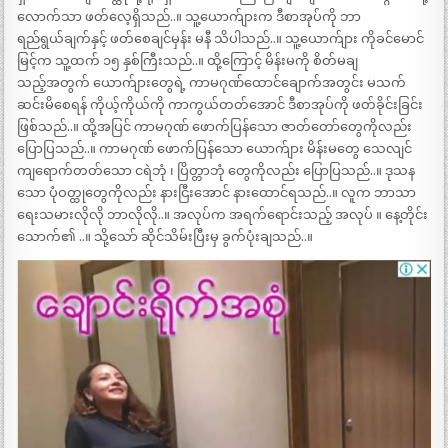
လောက်သာ ဖတ်လေ့ရှိသည်..။ သူ့ယောက်ျားက ဒီစာအုပ်ကို ဘာ
ရည်ရွယ်ချက်နှင့် ဖတ်စေချင်မှန်း မနီ သိပါသည်..။ သူ့ယောက်ျား ကိုခင်မောင်
မြင့်က သူ့ထက် ၁၅ နှစ်ကြီးသည်..။ ထို့ကြောင့် မိန်းမကို စိတ်မချ
သည့်အတွက် ယောက်ျားတွေရဲ့ ကာမဂုဏ်ထောင်ချောက်အတွင်း မသက်
ဆင်းမိစေရန် ကိုယ့်ကိုယ်ကို ကာကွယ်တတ်အောင် ဒီစာအုပ်ကို ဖတ်ခိုင်းခြင်း
ဖြစ်သည်..။ ထို့အပြင် ကာမဂုဏ် ဖောက်ပြန်သော ဇာတ်တော်တွေကိုလည်း
ပြောပြသည်..။ ကာမဂုဏ် ဖောက်ပြန်သော ယောက်ျား မိန်းမတွေ သေလျင်
ကျရောက်တတ်သော ငရဲဘုံ ၊ ပြိတ္တာဘုံ တွေကိုလည်း ပြောပြသည်..။ ဒုသန
သော ပုံဝတ္ထုတွေကိုလည်း နားငြီးအောင် နားထောင်ရသည်..။ လူက ဘာသာ
ရေးသမားလိုလို ဘာလိုလို..။ အလုပ်က အရက်ရောင်းသည့် အလုပ် ။ နေ့တိုင်း
သောက်၏ ..။ သို့သော် ဆိုင်သိမ်းပြီးမှ ခွက်ပုံးချသည်..။