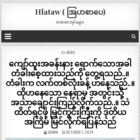
Hlataw ( အြပာစာပေ)
အောစာအုပ်များ
POSTED
NEWS
IN
ကျော်ထူးအခန်းနား ရောက်သောအခါ
တံခါးစေ့ထားသည်ကို တွေ့ရသည်..။
တံခါးက လက်တစ်လုံးခန့် ဟနေသည်..။
ထိုဟနေသော နေရာမှ အတွင်းသို့
အသာချောင်းကြည့်လိုက်သည်..။ သဲ
ထိတ်ရင်ဖို မြင်ကွင်းကြီးကို ဒုတိယ
အကြိမ် မြင်လိုက်ရပြန်သည်
ADMIN
OCTOBER 1, 2024