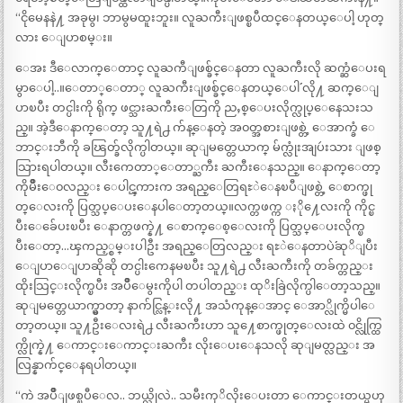
“ငိုမေနနဲ႔ အခုမွ၊ ဘာမွမထူးဘူး။ လူႀကီးျဖစ္ၿပီထင္ေနတယ္ေပါ့ ဟုတ္
လား ေျပာစမ္း။
ေအး ဒီေလာက္ေတာင္ လူႀကီျဖစ္ခ်င္ေနတာ လူႀကီးလို ဆက္ဆံေပးရ
မွာေပါ့..။ေတာ္ေတာ္ လူႀကီးျဖစ္ခ်င္ေနတယ္ေပါ´´ လို႔ ဆက္ေျ
ပာၿပီး တင္ပါးကို ရိုက္ ဖင္သားႀကီးေတြကို ညႇစ္ေပးလိုက္လုပ္ေနေသးသ
ည္။ အဲ့ဒီေနာက္ေတာ့ သူ႔ရဲ႕ က်န္ေနတဲ့ အ၀တ္အစားျဖစ္တဲ့ ေအာက္ခံ ေ
ဘာင္းဘီကို ခၽြတ္ခ်လိုက္ပါတယ္။ ဆုျမတ္တေယာက္ မ်က္လုံးအျပဴးသား ျဖစ္
သြားရပါတယ္။ လီးကေတာ္ေတာ္ႀကီး ႀကီးေနသည္။ ေနာက္ေတာ့
ကိုမ်ိဳးေ၀လည္း ေပါင္ၾကားက အရည္ေတြရႊဲေနၿပီျဖစ္တဲ့ ေစာက္ဖု
တ္ေလးကို ပြတ္သပ္ေပးေနပါေတာ့တယ္။လက္တဖက္က ႏို႔ေလးကို ကိုင္ၿ
ပီးေခ်ေပးၿပီး ေနာက္တဖက္နဲ႔ ေစာက္ေစ့ေလးကို ပြတ္သပ္ေပးလိုက္ၿ
ပီးေတာ့…ၾကည့္စမ္းပါဦး အရည္ေတြလည္း ရႊဲေနတာပဲ´´ဆုိျပီး
ေျပာေျပာဆိုဆို တင္ပါးကေနမၿပီး သူ႔ရဲ႕ လီးႀကီးကို တခ်က္တည္း
ထိုးသြင္းလိုက္ၿပီး အပ်ိဳေမွးကိုပါ တပါတည္း ထုိးခြဲလိုက္ပါေတာ့သည္။
ဆုျမတ္တေယာက္မွာတာ့ နာက်င္လြန္းလို႔ အသံကုန္ေအာင္ ေအာ္လိုက္မိပါေ
တာ့တယ္။ သူ႔ဦးေလးရဲ႕ လီးႀကီးဟာ သူ႔ေစာက္ဖုတ္ေလးထဲ ၀င္လိုက္ထြ
က္လိုက္နဲ႔ ေကာင္းေကာင္းႀကီး လိုးေပးေနသလို ဆုျမတ္လည္း အ
လြန္နာက်င္ေနရပါတယ္။
“ကဲ အပ်ိဳျဖစ္ၿပီေလ.. ဘယ္လိုလဲ.. သမီးကုိလိုးေပးတာ ေကာင္းတယ္မဟု