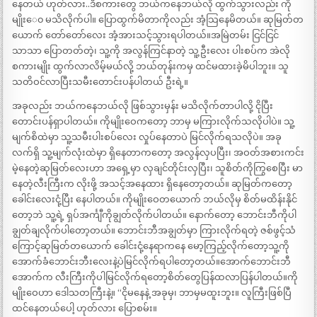
နေတယ် ဟုတ်လား..ဒီစကားတွေ ဘယ်ကနေဘယ်လို ထွက်သွားလည်း ကို
မျိုးေ၀ မသိလိုက်ပါ။ ပြောထွက်မိတာကိုလည်း အံ့သြနေမိတယ်။ ဆုမြတ်တ
ယောက် တော်တော်လေး အံ့အားသင့်သွားရပါတယ်။အမြဲတမ်း ငြင်ငြင်
သာသာ ပြောတတ်တဲ့၊ သူ့ကို အလွန်ကြင်နာတဲ့ သူ့ဦးလေး ပါးစပ်က အဲလို
စကားမျိုး ထွက်လာလိမ့်မယ်လို့ ဘယ်တုန်းကမှ ထင်မထားခဲ့မိပါဘူး။ သူ
သတိဝင်လာပြီးသမီးတောင်းပန်ပါတယ် ဦးရဲ့။
အခုလည်း ဘယ်ကနေဘယ်လို ဖြစ်သွားမှန်း မသိလိုက်တာပါလို့ ငိုပြီး
တောင်းပန်ရှာပါတယ်။ ကိုမျိုးဝေကတော့ ဘာမှ မကြားလိုက်သလိုပါပဲ။ သူ့
မျက်စိထဲမှာ သူ့သမီးပါးစပ်လေး လှုပ်နေတာပဲ မြင်လိုက်ရသလိုပဲ။ အခု
လက်ရှိ သူ့မျက်လုံးထဲမှာ ရှိနေတာကတော့ အလွန်လှပပြီး၊ အဝတ်အစားကင်း
မဲ့နေတဲ့ဆုမြတ်လေးဟာ အရှေ့မှာ လှချင်တိုင်းလှပြီး၊ သူစိတ်ကိုကြွစေပြီး မာ
နေတဲ့လီးကြီးက လိုးဖို့ အသင့်အနေထား ရှိနေတော့တယ်။ ဆုမြတ်ကတော့
ခေါင်းလေးငုံ့ပြီး နေပါတယ်။ ကိုမျိုးဝေတယောက် ဘယ်လိုမှ စိတ်မထိန်းနိုင်
တော့ဘဲ သူ့ရဲ့ ရှပ်အင်္ကျီကိုချွတ်လိုက်ပါတယ်။ နောက်တော့ ဘောင်းဘီကိုပါ
ချွတ်ချလိုက်ပါတော့တယ်။ ဘောင်းဘီအချွတ်မှာ ကြားလိုက်ရတဲ့ ဇစ်ဖွင့်သံ
ကြောင့်ဆုမြတ်တယောက် ခေါင်းငုံ့နေရာကနေ မော့ကြည့်လိုက်တော့သူ့ကို
အောက်ခံဘောင်းဘီးလေးနဲ့ပဲမြင်လိုက်ရပါတော့တယ်။အောက်ဘောင်းဘီ
အောက်က လီးကြီးကိုပါမြင်လိုက်ရတော့စိတ်တွေပြန်ထလာပြန်ပါတယ်။ကို
မျိုးဝေဟာ ဒေါသတကြီးနဲ့။ “ငိုမနေနဲ့ အခုမှ၊ ဘာမှမထူးဘူး။ လူကြီးဖြစ်ပြီ
ထင်နေတယ်ပေါ့ ဟုတ်လား ပြောစမ်း။