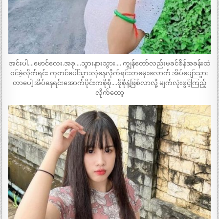
အင်းပါ….မောင်လေး.အခု….သွားနားသွား…. ကျွန်တော်လည်းမခင်စိန်အခန်းထဲ
ဝင်ခဲ့လိုက်ရင်း ကုတင်ပေါ်သွားလှဲနေလိုက်ရင်းတမှေးလောက် အိပ်ပျော်သွား
တာပေါ့ အိပ်နေရင်းအောက်ပိုင်းကစိုစို….စိုစိုနဲ့ဖြစ်လာလို့ မျက်လုံးဖွင့်ကြည့်
လိုက်တော့