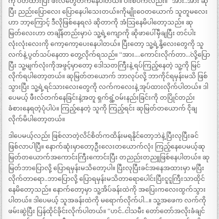
ကို ပိတ်ထားပြီး ဖီးလ်တွေတက်နေပါတယ်။ ပါးစပ်ကလည်း။ “အား..အား´´ ဆို
ပြီး ညည်းပြောလေး ပြောနေပါသေးတယ်။ကိုမျိုးဝေတယောက် သူတူမလေး
ဟာ ဘာ့ကြောင့် ဒီလိုဖြစ်နေရလဲ ဆိုတာကို အံသြနေမိပါတော့သည်။ ဆု
မြတ်လေးဟာ တချိန်တည်းမှာပဲ သူ့ရဲ့ကျောကို ဆိုဖာပေါ်မှီချပြီး တင်ပါး
လုံးလုံးလေးကို ကော့ကော့ပေးနေပါတယ်။ ပြီးတော့ သူ့ရဲ့နို့လေးတွေကို သူ
လက်နဲ့ ပွတ်သပ်နေတာ တွေ့လိုက်ရသည်။ “အား….ကောင်းလိုက်တာ…´လို့ပြော
ပြီး သူ့မျက်လုံးကိုအဖွင့်မှာတော့ ဒေါသတကြီးနဲ့ ရပ်ကြည့်နေတဲ့ သူ့ကို မြင်
လိုက်ရပါတော့တယ်။ ဆုမြတ်တယောက် ဘာလုပ်လို့ ဘာကိုင်ရမှန်းမသိ ဖြစ်
သွားပြီး သူ့ရဲ့ရင်သားလေးတွေကို လက်ကလေးနဲ့ အုပ်ထားလိုက်ပါတယ်။ ဒါ
ပေမယ့် ဖီးလ်တက်နေခြင်းနဲ့အတူ ရှက်ရွံ့ဝမ်းနည်းခြင်းကို တပြိုင်တည်း
ခံစားနေရတဲ့ပုံပါပဲ။ ကြည့်နေတဲ့ သူကို ကြည့်ရင်း ဆုမြတ်တယောက် ငိုချ
လိုက်မိပါတော့တယ်။
ဒါပေမယ့်လည်း ဖြစ်လာတဲ့လိင်စိတ်ကထိန်းမရနိုင်တော့ဘဲနဲ့ ပြီးလုပြီးခင်
ဖြစ်လာပါပြီ။ နောက်ဆုံးမှာတော့ဦးလေးတယောက်လုံး ကြည့်နေပေမယ့်ဆု
မြတ်တယောက်အကောင်းကြီးကောင်းပြီး တညည်းတညူဖြစ်နေပါတယ်။ ဆု
မြတ်ဘာပြောလို့ ပြောရမှန်းမသိတော့ပါ။ ပြီးလုပြီးခင်အနေအထားမှာ မပြီး
လိုက်တာရော..ဘာပြောလို့ ပြောရမှန်းမသိတာရောပေါင်းပြီးငူငူကြီးသာထိုင်
နေမိတော့သည်။ နောက်တော့မှာ သူ့အိပ်ခန်းထဲကို အပြေးကလေးထွက်သွား
ပါတယ်။ ဒါပေမယ့် သူအခန်းထဲကို မရောက်လိုက်ပါ…။ သူ့အဖေက လက်ကို
ဖမ်းဆွဲပြီး ပြန်ထိုင်ခိုင်းလိုက်ပါတယ်။ “ဟင်..ငါသမီး တော်တော်အလိုးခံချင်