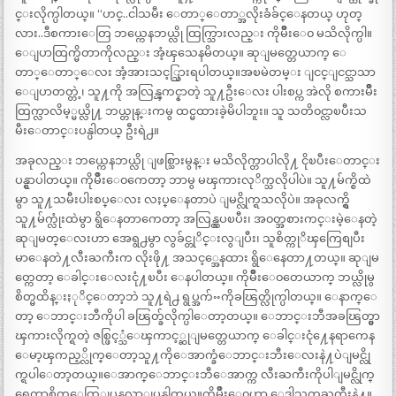
င္းလိုက္ပါတယ္။ “ဟင္..ငါသမီး ေတာ္ေတာ္အလိုးခံခ်င္ေနတယ္ ဟုတ္
လား..ဒီစကားေတြ ဘယ္ကေနဘယ္လို ထြက္သြားလည္း ကိုမ်ိဳးေ၀ မသိလိုက္ပါ။
ေျပာထြက္မိတာကိုလည္း အံ့ၾသေနမိတယ္။ ဆုျမတ္တေယာက္ ေ
တာ္ေတာ္ေလး အံ့အားသင့္သြားရပါတယ္။အၿမဲတမ္း ျငင္ျငင္သာသာ
ေျပာတတ္တဲ့၊ သူ႔ကို အလြန္ၾကင္နာတဲ့ သူ႔ဦးေလး ပါးစပ္က အဲလို စကားမ်ိဳး
ထြက္လာလိမ့္မယ္လို႔ ဘယ္တုန္းကမွ ထင္မထားခဲ့မိပါဘူး။ သူ သတိ၀င္လာၿပီးသ
မီးေတာင္းပန္ပါတယ္ ဦးရဲ႕။
အခုလည္း ဘယ္ကေနဘယ္လို ျဖစ္သြားမွန္း မသိလိုက္တာပါလို႔ ငိုၿပီးေတာင္း
ပန္ရွာပါတယ္။ ကိုမ်ိဳးေ၀ကေတာ့ ဘာမွ မၾကားလုိက္သလိုပါပဲ။ သူ႔မ်က္စိထဲ
မွာ သူ႔သမီးပါးစပ္ေလး လႈပ္ေနတာပဲ ျမင္လိုက္ရသလိုပဲ။ အခုလက္ရွိ
သူ႔မ်က္လုံးထဲမွာ ရွိေနတာကေတာ့ အလြန္လွပၿပီး၊ အ၀တ္အစားကင္းမဲ့ေနတဲ့
ဆုျမတ္ေလးဟာ အေရွ႕မွာ လွခ်င္တုိင္းလွျပီး၊ သူစိတ္ကုိၾကြေစျပီး
မာေနတဲ႔လီးႀကီးက လိုးဖို႔ အသင့္အေနထား ရွိေနေတာ႔တယ္။ ဆုျမ
တ္ကေတာ့ ေခါင္းေလးငုံ႔ၿပီး ေနပါတယ္။ ကိုမ်ိဳးေ၀တေယာက္ ဘယ္လိုမွ
စိတ္မထိန္းႏုိင္ေတာ့ဘဲ သူ႔ရဲ႕ ရွပ္အက်ႌကိုခၽြတ္လိုက္ပါတယ္။ ေနာက္ေ
တာ့ ေဘာင္းဘီကိုပါ ခၽြတ္ခ်လိုက္ပါေတာ့တယ္။ ေဘာင္းဘီအခၽြတ္မွာ
ၾကားလိုက္ရတဲ့ ဇစ္ဖြင့္သံေၾကာင့္ဆုျမတ္တေယာက္ ေခါင္းငုံ႔ေနရာကေန
ေမာ့ၾကည့္လိုက္ေတာ့သူ႔ကိုေအာက္ခံေဘာင္းဘီးေလးနဲ႔ပဲျမင္လို
က္ရပါေတာ့တယ္။ေအာက္ေဘာင္းဘီေအာက္က လီးႀကီးကိုပါျမင္လိုက္
ရေတာ့စိတ္ေတြျပန္ထလာျပန္ပါတယ္။ကိုမ်ိဳးေ၀ဟာ ေဒါသတႀကီးနဲ႔။