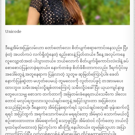
Unicode
ဒီနေ့အိမ်အပြန်လမ်းဟာ တော်တော်လေး စိတ်ပျက်စရာကောင်းနေသည်။ ပြီး
ခဲ့တဲ့ အပတ်ကပဲ လက်ရှိတွဲနေတဲ့ ရည်းစားနဲ့ ပြတ်တယ်။ ဒီနေ့ အလုပ်ကနေ
လူလျော့ထဲအထဲ ပါသွားတယ်။ ဘယ်လောက် စိတ်ပျက်ဖို့ကောင်းလဲ။ဒါနဲ့ ခပ်
စောစောပဲပြန်လာခဲ့ရတယ်။ နောက်တစ်ခု စိတ်ဖိစီးတာကလည်း ဒီရက်ပိုင်းမှ
အဒေါ်တွေနဲ့ အတူနေရာက ပြန်လာတဲ့ သူတူမ ဆုမြတ်ကြောင့်ပါ။ ခေတ်
နောက်ပြန်ဆွဲတာ မဟုတ်ပေမယ့် တူမလေးကို လွတ်လပ်ခွင့် တအားမပေး
ထားဘူး။ သမီးအရင်းလို့ချစ်တာကြောင့် သမီးလို့ပဲခေါ်ပြီး ယုယကျင်နာမှု
တွေပေးသမျှ စောဒက တက်တာကို အမြဲတမ်းခံနေရတယ်။သမီးက ဒါလေး
တောင် မလုပ်ရဘူးလားသူငယ်ချင်းတွေနဲ့ အပြင်သွားတာ အပြစ်လား
စသည်ဖြင့်ပေါ့။ ဒီနေ့တော့ အိမ်ပြန်ရောက်ရင် သူငယ်ချင်းတွေဆီ ဖုန်းဆက်လို့
ရရင် အပြင်ထွက် အရက်သောက်မယ်။ မရရင်တော့ အိမ်မှာပဲ သောက်မယ်လို့
စဉ်းစားထားတာ။ အိမ်ရောက်လို့ သော့ဖွင့်ပြီး အိမ်ထဲဝင် လိုက်တော့ ဘယ်လို
မှထင်မှတ်မထားတဲ့ မြင်ကွင်းက ဆီးကြို နေပါတယ်။ တူမဖြစ်သူဟာ အပြာ
ကားကိုကြည့်ပြီး ဝတ်လစ်စလစ်နဲ့ ဆိုဖာပေါ်မှာ ထိုင်နေတာကြောင့်ပါ။