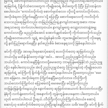
မြတ်ရဲ့ စောက်ဖုတ်လေးဟာလည်း တဖြည်းဖြည်း ကျယ်လာရပါတော့တယ်။
ဆုမြတ်ရဲ့ ငိုရှိုက်သံလေးတွေက ကိုမျိုးဝေရဲ့ စိတ်တွေကို ပိုပြီး ပြင်းထန်လာ
စေပါတယ်။ “ကောင်းလိုက်တဲ့ စောက်ဖုတ်လေး၊ လိုးလို့ ကောင်းလိုက်တာ..
အလိုးခံရတာ ကြိုက်နေပြီလား´´ လို့ ပြောပြီး စောက်စေ့လေးကို ကလိလိုက်
သေးသည်။ဆုမြတ်လည်း တဖြည်းဖြည်းနဲ့ နာကျင်တာတွေအစား ကာမ
အရသာတွေ တက်လာပါတော့တယ်။ နာကျင်မှုတွေ လျော့လာတာနဲ့အမျှ
ကောင်းလာပြီး မညည်းမိအောင် အောက်နှုတ်ခမ်းကို ကိုက်ထားလိုက်သည်။
ကိုမျိုးဝေတယောက် သူ့ရဲ့ ဆယ့်ရှစ်နှစ်သမီး တူမအပျိုစင်လေးကို လိုးနေရ
လို့ နတ်ပြည်ရောက်နေပြီး နတ်စည်းစိမ် ခံစားနေရသလို ဖြစ်နေပါတယ်။
ဖင်ကို ကိုင်ပြီး အားရပါးရဆောင့်ဆောင့် ပေးလိုက်တော့ ဆုမြတ်လည်း
ဘယ်လိုမှ မထိန်းနိုင်တော့ဘဲနဲ့။“အင်း… အားလို့ ညည်းညူမိလိုက်သည်။
ဘယ်လိုလဲ.. ကောင်းနေပြီမို့လားလို့မေးတော့ ဘာမှပြန်မဖြေနိုင်ဘဲ ညည်းညူ
လို့ပဲ နေမိပါတော့သည်။ အဲလို ညည်းညူသံတွေ ပိုကြားချင်တဲ့ ကိုမျိုးဝေဟာ
ဆုမြတ်ရဲ့ ဖင်ကြီးကို ရိုက်ရိုက်ပြီး ဆောင့်နေပါတယ်။ ပြီးတော့လည်း။ “မေး
တာ ဖြေလေ..အလိုးခံရတာ ကြိုက်နေပြီမဟုတ်လား။ လီးကြီးကို
ဘယ်လောက်ကြိုက်လဲ ပြောစမ်း´´လို့ မေးမေးပြီး ဖင်ကြီးကိုလည်း
တဖြန်းဖြန်းရိုက်နေသည်။ နောက်တော့ ဆုမြတ်တယောက် ဖီးလ်တက်လာပြီး
နံရံကို လက်နဲ့ထောက်လို့ အနောက်ကို တွန်းတွန်းပေးနေတာ ပါတော့တယ်။
ဟုတ် ကောင်းပါတယ် ဦးရယ်..လီးကြီးကိုလည်းကြိုက်ပါတယ်။ ဆောင့်
ဆောင့်ဟု အော်လိုက်မိတော့သည်။ပြီးချင်နေပြီလား သမီး´´ မေးပြီး ဖင်ကို ရိုက်