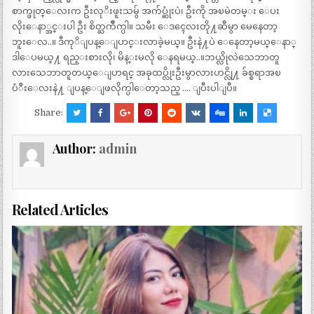
စာက္ဖုတ္ေလးက ဦးလုိးဖူးသမွ် အက်ပ္ဆုံးပဲ၊ ဦးကို အၿမဲတမ္း ေပး
လိုးေနာ္အင္းပါ ဦး စိတ္ႀကိဳက္ပါ။ သမီး ေဒၚေလးတို႔ဆီမွာ မေနေတာ့
ဘူးေလ..။ ဒီကုိျပန္ေျပာင္းလာခဲ့မယ္။ ဦးနဲ႔ပဲ ေနေတာ့မယ္ေနာ္
ဒါေပမယ္႔ ရည္းစားလို၊ မိန္းမလို ေနရမယ္..။ဘယ္လိုလဲသေဘာတူ
လားသေဘာတူတယ္ေျပာရင္ အခုထပ္လိုးဦးမွာလားဟင္လို႔ ခ်စ္စရာအၿ
ပံဳးေလးနဲ႔ ျပန္ေျဖလိုက္ပါေတာ့သည္ …. ျပီးပါျပီ။
Share:
Author:
admin
Related Articles