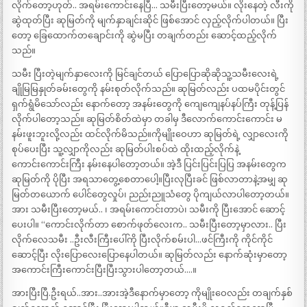
လိုက်တော့ဟုတ်.. အရမ်းကောင်းနေပြီ… သမီးပြီးတော့မယ်။ လိုးနေတဲ့ လီးကို
ဆွဲထုတ်ပြီး ဆုမြတ်ကို မျက်နှာချင်းဆိုင် ဖြစ်အောင် လှည့်လိုက်ပါတယ်။ ပြီး
တော့ ခြေထောက်တချောင်းကို ဆွဲမပြီး တချက်တည်း ဆောင့်ထည့်လိုက်
သည်။
သမီး ပြီးတဲ့မျက်နှာလေးကို မြင်ချင်တယ် ပြောပြောဆိုဆိုသူ့သမီးလေးရဲ့
ချိုမြမြနှုတ်ခမ်းတွေကို နမ်းစုတ်လိုက်သည်။ ဆုမြတ်လည်း ပထမပိုင်းတွင်
ရှက်ရွံမိသော်လည်း နောက်တော့ အနမ်းတွေကို ကျေကျေနပ်နပ်ကြီး တုန့်ပြန်
လိုက်ပါတော့သည်။ ဆုမြတ်စိတ်ထဲမှာ တခါမှ ဒီလောက်ကောင်းကောင်း မ
နမ်းဖူးဘူးလို့လည်း ထင်လိုက်မိသည်။ကိုမျိုးဝေဟာ ဆုမြတ်ရဲ့ လျှာလေးကို
စုပ်ပေးပြီး သူ့လျှာကိုလည်း ဆုမြတ်ပါးစပ်ထဲ ထိုးထည့်လိုက်နဲ့
ကောင်းကောင်းကြီး နမ်းနေပါတော့တယ်။ အဲ့ဒီ ပြင်းပြင်းပြပြ အနမ်းတွေက
ဆုမြတ်ကို ပိုပြီး အရသာတွေ့စေတာပေါ့။ပြီးလုပြီးခင် ဖြစ်လာတာနဲ့အမျှ ဆု
မြတ်တယောက် ပေါင်တွေလှုပ်၊ ညည်းညူသံတွေ ပိုကျယ်လာပါတော့တယ်။
အား သမီးပြီးတော့မယ်.. ၊ အရမ်းကောင်းတာပဲ၊ သမီးကို ပြီးအောင် ဆောင့်
ပေးပါ။ “ကောင်းလိုက်တာ စောက်ဖုတ်လေးက.. သမီးပြီးတော့မှာလား.. ပြီး
လိုက်လေသမီး ..ဦးလီးကြီးပေါ်ကို ပြီးလိုက်စမ်းပါ…ဖင်ကြီးကို ကိုင်ကိုင်
ဆောင့်ပြီး လိုးပြောလေးပြောနေပါတယ်။ ဆုမြတ်လည်း နောက်ဆုံးမှာတော့
အကောင်းကြီးကောင်းပြီးပြီးသွားပါတော့တယ်….။
အားပြီးပြီ.ဦးရယ်..အား..အားအဲ့ဒီနောက်မှာတော့ ကိုမျိုးဝေလည်း တချက်နှစ်