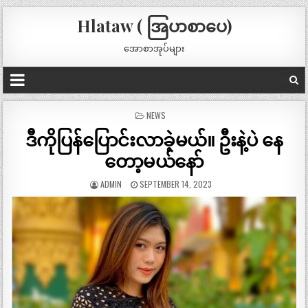
Hlataw ( အြပာစာပေ)
အောစာအုပ်များ
POSTED
NEWS
IN
ဒီကိုပြန်ပြောင်းလာခဲ့မယ်။ ဦးနဲ့ပဲ နေ
တော့မယ်နော်
ADMIN
SEPTEMBER 14, 2023