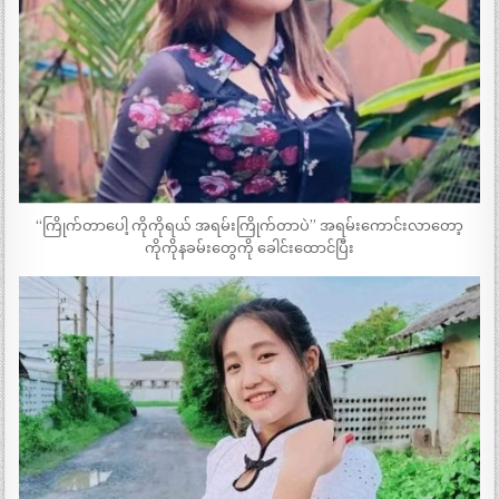
“ကြိုက်တာပေါ့ ကိုကိုရယ် အရမ်းကြိုက်တာပဲ” အရမ်းကောင်းလာတော့
ကိုကိုနခမ်းတွေကို ခေါင်းထောင်ပြီး