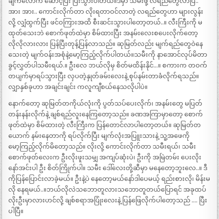
ချက်လောက် ဆောင့်ပြီး ပြီးသွားပါတယ်။ဒီမှာ သမီးဖို့ လရည်တွေလာပြီ..
အား အား.. ကောင်းလိုက်တာ လိုးရတာဝင်လာတဲ့ လရည်တွေဟာ များလွန်း
လို့ လျှံထွက်ပြီး ဖင်ဝကြားအထိ စီးဆင်းသွားပါတော့တယ်..။ လီးကြီးကို မ
ထုတ်သေးဘဲ စောက်ဖုတ်ထဲမှာ စိမ်ထားပြီး အနမ်းလေးစပေးလိုက်တော့
လိုလိုလားလား ပြန်ပြီးတုန့်ပြန်လာသည်။ ဆုမြတ်လည်း မျက်ရည်တွေဝဲနေ
သေးတဲ့ မျက်ဝန်းအစုံနဲ့မော့ကြည့်လိုက်ပါတယ်။သမီးကို နာအောင်လုပ်မိတာ
ခွင့်လွှတ်ပါသမီးရယ်.။ ဦးလေ ဘယ်လိုမှ စိတ်မထိန်းနိုင်…။ စကားက တဝက်
တပျက်မှာရပ်သွားပြီး လှပတဲ့နှုတ်ခမ်းလေးနဲ့ စုပ်နမ်းတာခံလိုက်ရသည်။
လျှာနှစ်ခုဟာ အချင်းချင်း ကလူကျီစယ်နေသလိုပါပဲ။
နောက်တော့ ဆုမြတ်တကိုယ်လုံးကို ပွတ်သပ်ပေးလိုက်၊ အနမ်းတွေ မပြတ်
တန်းနန်းလိုက်နဲ့ ချစ်ရည်လူးနေကြတော့သည်။ ခဏအကြာမှာတော့ စောက်
ဖုတ်ထဲမှာ စိမ်ထားတဲ့ လီးကြီးက ပြန်တောင်လာပါတော့တယ်။ ဆုမြတ်တ
ယောက် နမ်းနေတာကို ရပ်လိုက်ပြီး မျက်လုံးအပြူးသားနဲ့ သူ့အဖေကို
မော့ကြည့်လိုက်မိတော့သည်။ လိုးလို့ ကောင်းလိုက်တာ သမီးရယ်၊ သမီး
စောက်ဖုတ်လေးက ဦးလိုးဖူးသမျှ အကျပ်ဆုံးပဲ၊ ဦးကို အမြဲတမ်း ပေးလိုး
နော်အင်းပါ ဦး စိတ်ကြိုက်ပါ။ သမီး ဒေါ်လေးတို့ဆီမှာ မနေတော့ဘူးလေ..။ ဒီ
ကိုပြန်ပြောင်းလာခဲ့မယ်။ ဦးနဲ့ပဲ နေတော့မယ်နော်ဒါပေမယ့် ရည်းစားလို၊ မိန်းမ
လို နေရမယ်..။ဘယ်လိုလဲသဘောတူလားသဘောတူတယ်ပြောရင် အခုထပ်
လိုးဦးမှာလားဟင်လို့ ချစ်စရာအပြုံးလေးနဲ့ ပြန်ဖြေလိုက်ပါတော့သည် …. ပြီး
ပါပြီ။