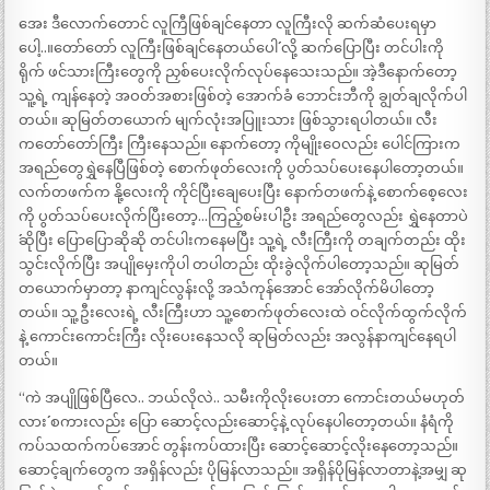
အေး ဒီလောက်တောင် လူကြီဖြစ်ချင်နေတာ လူကြီးလို ဆက်ဆံပေးရမှာ
ပေါ့..။တော်တော် လူကြီးဖြစ်ချင်နေတယ်ပေါ´´ လို့ ဆက်ပြောပြီး တင်ပါးကို
ရိုက် ဖင်သားကြီးတွေကို ညှစ်ပေးလိုက်လုပ်နေသေးသည်။ အဲ့ဒီနောက်တော့
သူ့ရဲ့ ကျန်နေတဲ့ အဝတ်အစားဖြစ်တဲ့ အောက်ခံ ဘောင်းဘီကို ချွတ်ချလိုက်ပါ
တယ်။ ဆုမြတ်တယောက် မျက်လုံးအပြူးသား ဖြစ်သွားရပါတယ်။ လီး
ကတော်တော်ကြီး ကြီးနေသည်။ နောက်တော့ ကိုမျိုးဝေလည်း ပေါင်ကြားက
အရည်တွေရွှဲနေပြီဖြစ်တဲ့ စောက်ဖုတ်လေးကို ပွတ်သပ်ပေးနေပါတော့တယ်။
လက်တဖက်က နို့လေးကို ကိုင်ပြီးချေပေးပြီး နောက်တဖက်နဲ့ စောက်စေ့လေး
ကို ပွတ်သပ်ပေးလိုက်ပြီးတော့…ကြည့်စမ်းပါဦး အရည်တွေလည်း ရွှဲနေတာပဲ
´´ဆိုပြီး ပြောပြောဆိုဆို တင်ပါးကနေမပြီး သူ့ရဲ့ လီးကြီးကို တချက်တည်း ထိုး
သွင်းလိုက်ပြီး အပျိုမှေးကိုပါ တပါတည်း ထိုးခွဲလိုက်ပါတော့သည်။ ဆုမြတ်
တယောက်မှာတာ့ နာကျင်လွန်းလို့ အသံကုန်အောင် အော်လိုက်မိပါတော့
တယ်။ သူ့ဦးလေးရဲ့ လီးကြီးဟာ သူ့စောက်ဖုတ်လေးထဲ ဝင်လိုက်ထွက်လိုက်
နဲ့ ကောင်းကောင်းကြီး လိုးပေးနေသလို ဆုမြတ်လည်း အလွန်နာကျင်နေရပါ
တယ်။
“ကဲ အပျိုဖြစ်ပြီလေ.. ဘယ်လိုလဲ.. သမီးကိုလိုးပေးတာ ကောင်းတယ်မဟုတ်
လား´´ စကားလည်း ပြော ဆောင့်လည်းဆောင့်နဲ့ လုပ်နေပါတော့တယ်။ နံရံကို
ကပ်သထက်ကပ်အောင် တွန်းကပ်ထားပြီး ဆောင့်ဆောင့်လိုးနေတော့သည်။
ဆောင့်ချက်တွေက အရှိန်လည်း ပိုမြန်လာသည်။ အရှိန်ပိုမြန်လာတာနဲ့အမျှ ဆု