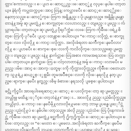
တ္လား´´ စကားလည္း ေျပာ ေဆာင့္လည္းေဆာင့္နဲ႔ လုပ္ေနပါေတာ့တ
ယ္။ နံရံကို ကပ္သထက္ကပ္ေအာင္ တြန္းကပ္ထားၿပီး ေဆာင့္ေဆာင့္လိုးေ
နေတာ့သည္။ ေဆာင့္ခ်က္ေတြက အရွိန္လည္း ပိုျမန္လာသည္။ အရွိန္ပိုျမန္လာ
တာနဲ႔အမွ် ဆုျမတ္ရဲ႕ ေစာက္ဖုတ္ေလးဟာလည္း တျဖည္းျဖည္း က်
ယ္လာရပါေတာ့တယ္။ ဆုျမတ္ရဲ႕ ငိုရႈိက္သံေလးေတြက ကိုမ်ိဳးေ၀ရဲ႕ စိ
တ္ေတြကို ပုိၿပီး ျပင္းထန္လာေစပါတယ္။ “ေကာင္းလိုက္တဲ့ ေစာက္ဖု
တ္ေလး၊ လိုးလို႔ ေကာင္းလိုက္တာ.. အလိုးခံရတာ ႀကိဳက္ေနၿပီလား´´
လို႔ ေျပာၿပီး ေစာက္ေစ့ေလးကို ကလိလိုက္ေသးသည္။ဆုျမတ္လ
ည္း တျဖည္းျဖည္းနဲ႔ နာက်င္တာေတြအစား ကာမအရသာေတြ တက္လာ
ပါေတာ့တယ္။ နာက်င္မႈေတြ ေလ်ာ့လာတာနဲ႔အမွ် ေကာင္းလာၿပီး မ
ညည္းမိေအာင္ ေအာက္ႏႈတ္ခမ္းကို ကိုက္ထားလိုက္သည္။ ကိုမ်ိဳးေ၀တေယာ
က္ သူ႔ရဲ႕ ဆယ့္ရွစ္ႏွစ္သမီး တူမအပ်ိဳစင္ေလးကို လိုးေနရလို႔ နတ္ျပ
ည္ေရာက္ေနၿပီး နတ္စည္းစိမ္ ခံစားေနရသလို ျဖစ္ေနပါတယ္။
ဖင္ကို ကိုင္ၿပီး အားရပါးရေဆာင့္ေဆာင့္ ေပးလိုက္ေတာ့ ဆုျမတ္လည္း
ဘယ္လိုမွ မထိန္းႏုိင္ေတာ့ဘဲနဲ႔။“အင္း… အားလို႔ ညည္းညဴမိလိုက္သည္။
ဘယ္လိုလဲ.. ေကာင္းေနၿပီမို႔လားလို႔ေမးေတာ့ ဘာမွျပန္မေျဖႏုိင္ဘဲ
ညည္းညဴလို႔ပဲ ေနမိပါေတာ့သည္။ အဲလို ညည္းညဴသံေတြ ပိုၾကားခ်
င္တဲ့ ကိုမ်ိဳးေ၀ဟာ ဆုျမတ္ရဲ႕ ဖင္ႀကီးကို ႐ိုက္႐ိုက္ၿပီး ေဆာင့္ေနပါတယ္။ ၿ
ပီးေတာ့လည္း။ “ေမးတာ ေျဖေလ..အလိုးခံရတာ ႀကိဳက္ေနၿပီမ
ဟုတ္လား။ လီးႀကီးကို ဘယ္ေလာက္ႀကိဳက္လဲ ေျပာစမ္း´´လုိ႔ ေမးေ