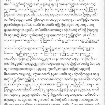
မးၿပီး ဖင္ႀကီးကိုလည္း တျဖန္းျဖန္းရိုက္ေနသည္။ ေနာက္ေတာ့
ဆုျမတ္တေယာက္ ဖီးလ္တက္လာၿပီး နံရံကို လက္နဲ႔ေထာက္လို႔ အေနာက္ကို တြန္း
တြန္းေပးေနတာ ပါေတာ့တယ္။ဟုတ္ ေကာင္းပါတယ္ ဦးရယ္..လီး
ႀကီးကိုလည္းႀကိဳက္ပါတယ္။ ေဆာင့္ေဆာင့္ဟု ေအာ္လိုက္မိေတာ့သ
ည္။ၿပီးခ်င္ေနၿပီလား သမီး´´ ေမးၿပီး ဖင္ကို ႐ိုက္လိုက္ေတာ့ဟုတ္.. အရ
မ္းေကာင္းေနၿပီ… သမီးၿပီးေတာ့မယ္။ လိုးေနတဲ့ လီးကို ဆြဲထုတ္ၿ
ပီး ဆုျမတ္ကို မ်က္ႏွာခ်င္းဆိုင္ ျဖစ္ေအာင္ လွည့္လိုက္ပါတယ္။ ၿပီးေ
တာ့ ေျခေထာက္တေခ်ာင္းကို ဆြဲမၿပီး တခ်က္တည္း ေဆာင့္ထည့္လိုက္သည္။
သမီး ၿပီးတဲ့မ်က္ႏွာေလးကို ျမင္ခ်င္တယ္ ေျပာေျပာဆိုဆိုသူ႔သ
မီးေလးရဲ႕ခ်ိဳျမျမႏႈတ္ခမ္းေတြကို နမ္းစုတ္လိုက္သည္။ ဆုျမတ္လည္း
ပထမပိုင္းတြင္ ရွက္ရြံမိေသာ္လည္း ေနာက္ေတာ့ အနမ္းေတြကို ေ
က်ေက်နပ္နပ္ႀကီး တုန္႔ျပန္လုိက္ပါေတာ့သည္။ ဆုျမတ္စိတ္ထဲမွာ တခါမွ ဒီေလာ
က္ေကာင္းေကာင္း မနမ္းဖူးဘူးလို႔လည္း ထင္လိုက္မိသည္။ကို
မ်ိဳးေ၀ဟာ ဆုျမတ္ရဲ႕ လွ်ာေလးကို စုပ္ေပးၿပီး သူ႔လွ်ာကိုလည္း ဆုျ
မတ္ပါးစပ္ထဲ ထိုးထည့္လိုက္နဲ႔ ေကာင္းေကာင္းႀကီး နမ္းေနပါေတာ့တ
ယ္။ အဲ့ဒီ ျပင္းျပင္းျပျပ အနမ္းေတြက ဆုျမတ္ကို ပိုၿပီး အရသာေ
တြ႕ေစတာေပါ့။ၿပီးလုၿပီးခင္ ျဖစ္လာတာနဲ႔အမွ် ဆုျမတ္တေယာက္ ေပါ
င္ေတြလႈပ္၊ ညည္းညဴသံေတြ ပိုက်ယ္လာပါေတာ့တယ္။အား သမီးၿပီးေ
တာ့မယ္.. ၊ အရမ္းေကာင္းတာပဲ၊ သမီးကို ၿပီးေအာင္ ေဆာင့္ေပး
ပါ။ “ေကာင္းလိုက္တာ ေစာက္ဖုတ္ေလးက.. သမီးၿပီးေတာ့မွာလား.. ၿပီး