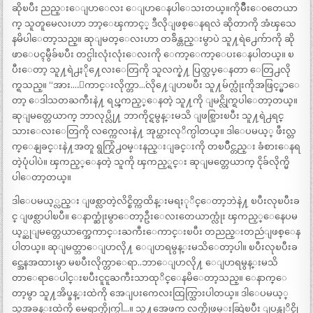
ဆိုၿပီး ညည္းေျပာေလး ေျပာေနပါေသးတယ္။ကိုမ်ိဳးေ၀တေယာ
က္ သူတူမေလးဟာ ဘာ့ေၾကာင့္ ဒီလိုျဖစ္ေနရလဲ ဆိုတာကို အံၾသေ
နမိပါေတာ့သည္။ ဆုျမတ္ေလးဟာ တခ်ိန္တည္းမွာပဲ သူ႔ရဲ႕ေက်ာကို ဆို
ဖာေပၚမွီခ်ၿပီး တင္ပါးလုံးလုံးေလးကို ေကာ့ေကာ့ေပးေနပါတယ္။ ၿ
ပီးေတာ့ သူ႔ရဲ႕ႏို႔ေလးေတြကို သူလက္နဲ႔ ပြတ္သပ္ေနတာ ေတြ႕လို
က္ရသည္။ “အား….ေကာင္းလိုက္တာ…´လို႔ေျပာၿပီး သူ႔မ်က္လုံးကိုအဖြင့္မွာေ
တာ့ ေဒါသတႀကီးနဲ႔ ရပ္ၾကည့္ေနတဲ့ သူ႔ကို ျမင္လိုက္ရပါေတာ့တယ္။
ဆုျမတ္တေယာက္ ဘာလုပ္လို႔ ဘာကိုင္ရမွန္းမသိ ျဖစ္သြားၿပီး သူ႔ရဲ႕ရင္
သားေလးေတြကို လက္ကေလးနဲ႔ အုပ္ထားလုိက္ပါတယ္။ ဒါေပမယ့္ ဖီးလ္တ
က္ေနျခင္းနဲ႔အတူ ရွက္ရြံ႕၀မ္းနည္းျခင္းကို တၿပိဳင္တည္း ခံစားေနရ
တဲ့ပုံပါပဲ။ ၾကည့္ေနတဲ့ သူကို ၾကည့္ရင္း ဆုျမတ္တေယာက္ ငိုခ်လိုက္မိ
ပါေတာ့တယ္။
ဒါေပမယ့္လည္း ျဖစ္လာတဲ့လိင္စိတ္ကထိန္းမရႏုိင္ေတာ့ဘဲနဲ႔ ၿပီးလုၿပီးခ
င္ ျဖစ္လာပါၿပီ။ ေနာက္ဆုံးမွာေတာ့ဦးေလးတေယာက္လုံး ၾကည့္ေနေပမ
ယ့္ဆုျမတ္တေယာက္အေကာင္းႀကီးေကာင္းၿပီး တညည္းတညဴျဖစ္ေန
ပါတယ္။ ဆုျမတ္ဘာေျပာလို႔ ေျပာရမွန္းမသိေတာ့ပါ။ ၿပီးလုၿပီးခ
င္အေနအထားမွာ မၿပီးလိုက္တာေရာ..ဘာေျပာလို႔ ေျပာရမွန္းမသိ
တာေရာေပါင္းၿပီးငူငူႀကီးသာထုိင္ေနမိေတာ့သည္။ ေနာက္ေ
တာ့မွာ သူ႔အိပ္ခန္းထဲကို အေျပးကေလးထြက္သြားပါတယ္။ ဒါေပမယ့္
သူအခန္းထဲကို မေရာက္လိုက္ပါ…။ သူ႔အေဖက လက္ကိုဖမ္းဆြဲၿပီး ျပန္ထုိင္ခို