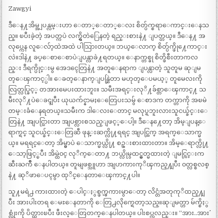
Zawgyi
ဒီေန႔အိမ္အျပန္လမ္းဟာ ေတာ္ေတာ္ေလး စိတ္ပ်က္စရာေကာင္းေနသ
ည္။ ၿပီးခဲ့တဲ့ အပတ္ကပဲ လက္ရွိတဲြေနတဲ့ ရည္းစားနဲ႔ ျပတ္တယ္။ ဒီေန႔ အ
လုပ္ကေန လူေလ်ာ့ထဲအထဲ ပါသြားတယ္။ ဘယ္ေလာက္ စိတ္ပ်က္ဖို႔ေကာင္း
လဲ။ဒါနဲ႔ ခပ္ေစာေစာပဲျပန္လာခဲ႔ရတယ္။ ေနာက္တစ္ခု စိတ္ဖိစီးတာကလ
ည္း ဒီရက္ပိုင္းမွ အေဒၚေတြနဲ႔ အတူေနရာက ျပန္လာတဲ့ သူတူမ ဆုျမ
တ္ေၾကာင့္ပါ။ ေခတ္ေနာက္ျပန္ဆြဲတာ မဟုတ္ေပမယ့္ တူမေလးကို
လြတ္လပ္ခြင့္ တအားမေပးထားဘူး။ သမီးအရင္းလုိ႔ခ်စ္တာေၾကာင္႔ သ
မီးလုိ႔ပဲေခၚျပီး ယုယက်င္နာမႈေတြေပးသမွ် ေစာဒက တက္တာကို အၿမဲ
တမ္းခံေနရတယ္။သမီးက ဒါေလးေတာင္ မလုပ္ရဘူးလားသူငယ္ခ်င္းေ
တြနဲ႔ အျပင္သြားတာ အျပစ္လားစသည္ျဖင့္ေပါ့။ ဒီေန႔ေတာ့ အိမ္ျပန္ေ
ရာက္ရင္ သူငယ္ခ်င္းေတြဆီ ဖုန္းဆက္လို႔ရရင္ အျပင္ထြက္ အရက္ေသာက္မ
ယ္။ မရရင္ေတာ့ အိမ္မွာပဲ ေသာက္မယ္လို႔ စဥ္းစားထားတာ။ အိမ္ေရာက္လို႔
ေသာ့ဖြင့္ၿပီး အိမ္ထဲ၀င္ လုိက္ေတာ႔ ဘယ္လိုမွထင္မွတ္မထားတဲ့ ျမင္ကြင္းက
ဆီးႀကိဳ ေနပါတယ္။ တူမျဖစ္သူဟာ အျပာကားကုိၾကည္႔ျပီး ၀တ္လစ္စလစ္
နဲ႔ ဆုိဖာေပၚမွာ ထုိင္ေနတာေၾကာင္႔ပါ။
သူ႔မရဲ႕ ကားထားတဲ့ ေပါင္ႏွစ္ဖက္ၾကားမွာေတာ့ လိင္တံအတုကုိထည္႔ျ
ပီး အားပါးတရ ေမႊေနတာကို ေတြ႕လိုက္ရေတာ့သည္။ဆုျမတ္ဟာ မ်က္စိႏွ
စ္လုံးကို ပိတ္ထားၿပီး ဖီးလ္ေတြတက္ေနပါတယ္။ ပါးစပ္ကလည္း။ “အား..အား´´