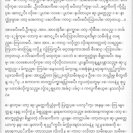
လိုက္ေလသမီး ..ဦးလီးႀကီးေပၚကို ၿပီးလုိက္စမ္းပါ…ဖင္ႀကီးကို ကိုင္ကို
င္ေဆာင့္ၿပီး လိုးေျပာေလးေျပာေနပါတယ္။ ဆုျမတ္လည္း ေနာ
က္ဆုံးမွာေတာ့ အေကာင္းႀကီးေကာင္းၿပီးၿပီးသြားပါေတာ့တယ္….။
အားၿပီးၿပီ.ဦးရယ္..အား..အားအဲ့ဒီေနာက္မွာေတာ့ ကိုမ်ိဳးေ၀လည္း တခ်
က္ႏွစ္ခ်က္ေလာက္ ေဆာင့္ၿပီး ၿပီးသြားပါတယ္။ဒီမွာ သမီးဖို႔ လရ
ည္ေတြလာၿပီ.. အား အား.. ေကာင္းလိုက္တာ လိုးရတာ၀င္လာတဲ့ လရည္ေ
တြဟာ မ်ားလြန္းလို႔ လွ်ံထြက္ၿပီး ဖင္၀ၾကားအထိ စီးဆင္းသြားပါေ
တာ့တယ္..။ လီးႀကီးကို မထုတ္ေသးဘဲ ေစာက္ဖုတ္ထဲမွာ စိမ္ထားၿပီး အန
မ္းေလးစေပးလိုက္ေတာ့ လိုလိုလားလား ျပန္ၿပီးတုန္႔ျပန္လာသည္။ ဆုျ
မတ္လည္း မ်က္ရည္ေတြ၀ဲေနေသးတဲ့ မ်က္၀န္းအစုံနဲ႔ေမာ့ၾကည့္လိုက္ပါတ
ယ္။သမီးကို နာေအာင္လုပ္မိတာ ခြင့္လႊတ္ပါသမီးရယ္.။ ဦးေလ ဘယ္လိုမွ စိတ္မထိ
န္းႏုိင္…။ စကားက တ၀က္တပ်က္မွာရပ္သြားၿပီး လွပတဲ့ႏႈတ္ခမ္းေလးနဲ႔ စုပ္န
မ္းတာခံလိုက္ရသည္။ လွ်ာႏွစ္ခုဟာ အခ်င္းခ်င္း ကလူက်ီစယ္ေနသလိုပါ
ပဲ။
ေနာက္ေတာ့ ဆုျမတ္တကိုယ္လုံးကို ပြတ္သပ္ေပးလုိက္၊ အနမ္းေတြ မျပ
တ္တန္းနန္းလိုက္နဲ႔ ခ်စ္ရည္လူးေနၾကေတာ့သည္။ ခဏအၾကာမွာေတာ့ ေ
စာက္ဖုတ္ထဲမွာ စိမ္ထားတဲ့ လီးႀကီးက ျပန္ေတာင္လာပါေတာ့တယ္။ ဆုျမတ္တေ
ယာက္ နမ္းေနတာကို ရပ္လုိက္ၿပီး မ်က္လုံးအျပဴးသားနဲ႔ သူ႔အေဖကို ေ
မာ့ၾကည့္လိုက္မိေတာ့သည္။ လိုးလို႔ ေကာင္းလိုက္တာ သမီးရယ္၊ သမီးေ