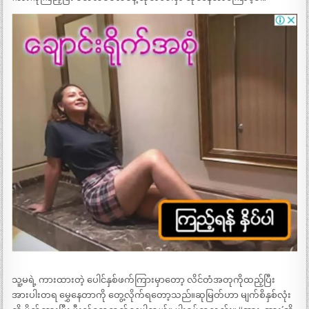
သူ့မရဲ့ ကားထားတဲ့ ပေါင်နှစ်ဖက်ကြားမှာတော့ လိင်တံအတုကိုထည့်ပြီး
အားပါးတရ မွှေနေတာကို တွေ့လိုက်ရတော့သည်။ဆုမြတ်ဟာ မျက်စိနှစ်လုံး