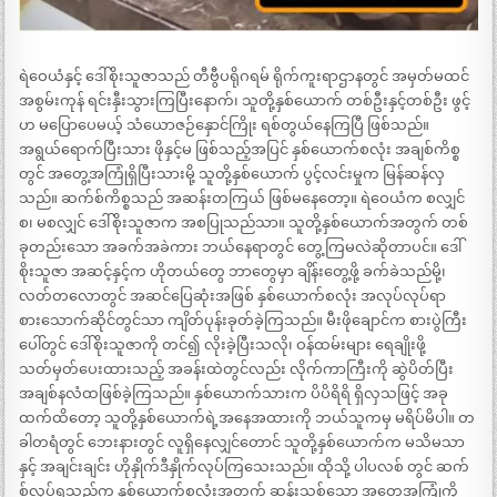
ရဲဝေယံနှင့် ဒေါ်စိုးသူဇာသည် တီဗွီပရိုဂရမ် ရိုက်ကူးရာဌာနတွင် အမှတ်မထင်
အစွမ်းကုန် ရင်းနှီးသွားကြပြီးနောက်၊ သူတို့နှစ်ယောက် တစ်ဦးနှင့်တစ်ဦး ဖွင့်
ဟ မပြောပေမယ့် သံယောဇဉ်နှောင်ကြိုး ရစ်တွယ်နေကြပြီ ဖြစ်သည်။
အရွယ်ရောက်ပြီးသား ဖိုနှင့်မ ဖြစ်သည့်အပြင် နှစ်ယောက်စလုံး အချစ်ကိစ္စ
တွင် အတွေ့အကြုံရှိပြီးသားမို့ သူတို့နှစ်ယောက် ပွင့်လင်းမှုက မြန်ဆန်လှ
သည်။ ဆက်စ်ကိစ္စသည် အဆန်းတကြယ် ဖြစ်မနေတော့။ ရဲဝေယံက စလျှင်
စ၊ မစလျှင် ဒေါ်စိုးသူဇာက အစပြုသည်သာ။ သူတို့နှစ်ယောက်အတွက် တစ်
ခုတည်းသော အခက်အခဲကား ဘယ်နေရာတွင် တွေ့ကြမလဲဆိုတာပင်။ ဒေါ်
စိုးသူဇာ အဆင့်နှင့်က ဟိုတယ်တွေ ဘာတွေမှာ ချိန်းတွေ့ဖို့ ခက်ခဲသည်မို့၊
လတ်တလောတွင် အဆင်ပြေဆုံးအဖြစ် နှစ်ယောက်စလုံး အလုပ်လုပ်ရာ
စားသောက်ဆိုင်တွင်သာ ကျိတ်ပုန်းခုတ်ခဲ့ကြသည်။ မီးဖိုချောင်က စားပွဲကြီး
ပေါ်တွင် ဒေါ်စိုးသူဇာကို တင်၍ လိုးခဲ့ပြီးသလို၊ ဝန်ထမ်းများ ရေချိုးဖို့
သတ်မှတ်ပေးထားသည့် အခန်းထဲတွင်လည်း လိုက်ကာကြီးကို ဆွဲပိတ်ပြီး
အချစ်နလံထဖြစ်ခဲ့ကြသည်။ နှစ်ယောက်သားက ပိပိရိရိ ရှိလှသဖြင့် အခု
ထက်ထိတော့ သူတို့နှစ်ယောက်ရဲ့အနေအထားကို ဘယ်သူကမှ မရိပ်မိပါ။ တ
ခါတရံတွင် ဘေးနားတွင် လူရှိနေလျှင်တောင် သူတို့နှစ်ယောက်က မသိမသာ
နှင့် အချင်းချင်း ဟိုနှိုက်ဒီနှိုက်လုပ်ကြသေးသည်။ ထိုသို့ ပါပလစ် တွင် ဆက်
စ်လုပ်ရသည်က နှစ်ယောက်စလုံးအတွက် ဆန်းသစ်သော အတွေ့အကြုံကို