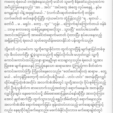
ကတော့ ရဲဝေယံ ဘာဖြစ်နေသည်ကို မသိဘဲ သူမကို စိန်ခေါ်သည်ဟုထင်က
အပီပွဲကြမ်းနေသည်) “အာ … အင်း” “အင်းတွေ အဲတွေ လုပ်မနေနဲ့ … နင်မ
ကျေနပ်ရင် ငါနဲ့ အခုရှင်းမယ် ..” (လက်သီးဆုတ်တစ်ဖက်ကို တခြား
လက်ဖဝါးထံ ဖတ်ခနဲထိုးပြပြီး လဲ့ယမင်းက တုံ့ပြန်သည်) “ရ .. ရတယ် …
တော်ပီ … မ .. မရှင်း .. တော့ .. ဘူး” “ဟွန်း … ကြောက်ရင်ကြောက်တယ် ဝန်ခံ
… ဘာမှ စကားတွေ ထစ်ပြနေစရာမလိုဘူး .. သွားပြီ” တော်ပါသေး၏။
အတင်းအကြမ်းကို အာခေါင်ထဲရောက်မတတ် ငုံထားပြီး စုပ်ပေးနေသည့်
အရှိန်ကြောင့် ရဲဝေယံ သုတ်တွေထိန်းမထားနိုင်ဘဲ ပန်းထွက်သည်။
သို့သော် လဲ့ယမင်းက သူ့ကိုကျောခိုင်းကာ ထွက်သွားပြီမို့ မျက်နှာပြင်တစ်ခု
လုံး ဖီးလ်တက်ပြီး ရှုံ့မဲ့သွားသည်ကို မမြင်လိုက်ပါ။ မဟုတ်လျှင် သူ့ကို
ကောင်းကောင်းထပ်ပြသနာ ရှာနေဦးမှာ သေချာလှသည်။ ရဲဝေယံ သူ့အား
ပြုံးစစ မျက်နှာပေးနှင့် ကြည့်နေသော ဆရာမအား ငုံ့ကြည့်ကာ စိတ်ထဲက
ကောင်းကောင်းကြီး ကြုံးဝါးနေလေသည်။ “တော်တော်ဆိုးတဲ့ ဆရာမ .. တွေ့
မယ် .. ဖင်လှန်ပြီးတော့ကို ထပ်လိုးပစ်ဦးမယ် .. ဟင်း ဟင်း” အတန်းပြီးလျှင်
ထိုင်နေကြထုံးစံအတိုင်း အလင်္ကာစံအိမ်တွင် သူတို့အားလုံး ဝိုင်းစုမိကြသည့်
တိုင် ဦးရဲသူစိတ်က စားသောက်သည့်အထဲတွင် ရောက်မနေပါ။ အတန်းပြီး
လျှင်ပြီးချင်း နေမကောင်းလို့ အိမ်စောစောပြန်မယ်နော်ဆိုပြီး အားလုံးကြား
အောင် နှုတ်ဆက်ပြီး ထွက်သွားသည့် ရွှေပိုးအိမ်ထံတွင် ရောက်နေသည်။
အလင်္ကာစံအိမ် ရောက်ရောက်ခြင်း ဖုန်းထဲဝင်လာသည့် မက်ဆေ့ချ်ကြောင့်
လည်း နေရထိုင်ရပိုခက်နေသည်။ မခက်ခံနိုင်ယိုးလား။ မက်ဆေ့ချ်ထဲတွင်