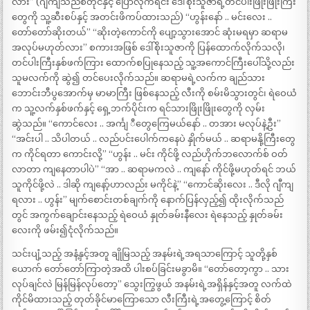
လား” (ဂျီကျသည်စတိုင်နှင့် ပြောလိုက်ရင်း ဒေါ်စိုးသူဇာရဲ့တင်ပါးဖြိုးဖြိုးကြီး
တွေကို သူ့ဆီးစပ်နှင့် အတင်းဖိကပ်ထားသည်) “ဟွန်းနော် .. မင်းလေး ..
တော်တော်ဆိုးတယ်” “ဆိုးတဲ့ကောင်ကို ပျော့သွားအောင် ဆုံးမရမှာ ဆရာမ
အလုပ်မဟုတ်လား” စကားအဖြစ် ဒေါ်စိုးသူဇာကို ပြန်ထောက်လိုက်သလို၊
တင်ပါးကြီးနှစ်ဖက်ကြား ထောက်စပြုနေသည့် သူ့အကောင်ကြီးပေါ်သို့လည်း
သူမလက်ကို ဆွဲ၍ တင်ပေးလိုက်သည်။ ဆရာမရဲ့လက်က ချည်သား
ဘောင်းဘီပွအောက်မှ မာမာကြီး ဖြစ်နေသည့် လီးကို စမ်းမိသွားတွင်၊ ရဲဝေယံ
က သူ့လက်နှစ်ဖက်နှင့် ရှေ့ဘက်ပိုင်းက ရင်သားဖြိုးဖြိုးတွေကို လှမ်း
ဆွဲသည်။ “ကောင်လေး .. အင်္ကျ ီတွေကြေမယ်နော် .. တအား မလုပ်နဲ့ဦး”
“အင်းပါ .. သိပါတယ် .. လည်ပင်းပေါက်ကနေပဲ နှိုက်မယ် .. ဆရာမနို့ကြီးတွေ
က ကိုင်ရတာ ကောင်းလို့” “ဟွန်း .. မင်း ကိုင်ဖို့ လည်ဟိုက်ဘလောက်စ် ဝတ်
လာတာ ကျနေတာပါပဲ” “အာ .. ဆရာမကလဲ .. ကျနော် ကိုင်ဖို့မဟုတ်ရင် ဘယ်
သူကိုင်ဖို့လဲ .. ဒါဆို ကျနော့်ဟာလည်း မကိုင်နဲ့” “ကောင်ဆိုးလေး .. ဒီလို ဂျီကျ
ရလား .. ဟွန်း” မျက်စောင်းတစ်ချက်ကို နောက်ပြန်လှည့်၍ ထိုးလိုက်သည်
တွင် အကွက်ချောင်းနေသည့် ရဲဝေယံ နှုတ်ခမ်းနီလေး ရဲနေသည့် နှုတ်ခမ်း
လေးကို ဖမ်း၍ငုံလိုက်သည်။
သင်းပျံ့သည့် အနံ့နှင့်အတူ ချိုမြသည့် အနမ်းရဲ့အရသာကြောင့် သူတို့နှစ်
ယောက် တော်တော်ကြာတဲ့အထိ ပါးစပ်ခြင်းမခွာမိ။ “တော်တော့ကွာ .. သား
လုပ်ချင်လဲ မြန်မြန်လုပ်တော့” သွေးကြွဖွယ် အနမ်းရဲ့အရှိန်နှင့်အတူ လက်ထဲ
ကိုင်မိထားသည့် တုတ်ခိုင်မာကြောသော လီးကြီးရဲ့အတွေ့ကြောင့် စိတ်