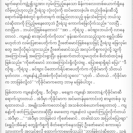
မျက်မှောင်ကျုံ့၍သူ့အား လှမ်းကြည့်နေသော မိန်းကလေးတစ်ယောက်ရှိနေ
လိမ့်မည်ဟုလည်း ဦးရဲသူ လုံးလုံးကို ထင်မထားခဲ့ပါ။ တည်းခိုခန်းဆီသို့
ရောက်ခါနီးစဲစဲတွင် ရုတ်တရက် ထမြည်လာသည့် ဖုန်းသံကြောင့် ဘယ်သူ
လဲဆိုတာကို ကြည့်မနေတော့ဘဲ ဦးရဲသူ ကောက်ဖြေလိုက်သည်။ “လာပြီ ..
လာပြီဟ .. ဘယ်လိုဖြစ်နေတာလဲ” “အာ … ကိုရဲသူ .. ခင်ဗျားဘယ်ကို လာနေ
တာလဲ .. ကျနော့် စာအုပ်တိုက်ကိုလား” ဖုန်းဆက်လာသည့်သူက ရွှေပိုးအိမ်
မဟုတ်ဘဲ လမ်းပြစာပေတိုက်က ဦးဇော်မောင်ဖြစ်နေသဖြင့် ဦးရဲသူ ခြေလှမ်း
တွေ အလိုလိုရပ်သွားသည်။ ဦးဇော်မောင်သည် အလုပ်ကိစ္စကလွဲလို့ သူ့ကို
အကြောင်းမရှိ အကြောင်းရှာပြီး ဖုန်းဆက်တတ်သူမဟုတ်။ စိတ်ထဲထင့်ခနဲ
ဖြစ်သည်။ “ကိုဇော်မောင် ဘာအကြောင်းရှိလို့လဲဗျ .. ပြောစရာရှိရင် ပြော” “ဒီ
လိုဗျ .. ကိုရဲသူ .. ခင်ဗျား ပိတောက်ရိပ်စာပေတိုက်က ကိုခိုင်မာကို သိတယ်
မှတ်လား .. ကျနော်နဲ့ ညီအစ်ကိုလိုခင်တဲ့သူလေ” “ဟုတ် .. သိတယ် .. ကိုခိုင်မာ
က ဘာဖြစ်လို့လဲ” “ကိုခိုင်မာကတော့ ဘာမှ မဖြစ်ပါဘူး ..
ဖြစ်တာက ကျနော်တို့ဗျ .. ဒီလိုဗျာ .. မနေ့က ကျနော် အားတာနဲ့ ကိုခိုင်မာဆီ
ရောက်သွားတယ် .. အဲဒီမှာ ကိုခိုင်မာက အင်မတန်မှကောင်းတဲ့ စာမူတစ်ခု သူ
ရထားတယ် .. အမျိုးသမီးကလောင်ရှင် အသစ်တစ်ယောက်ရေးတာတဲ့ … ကျ
နော့်ကို ဖတ်ကြည့်မလားဆိုပြီး မေးတော့ ကျနော်လဲ ယူဖတ်ကြည့်လိုက်တယ်
.. အဲဒီမှာ ….” “အဲဒီမှာ ဘာဖြစ်လဲ ကိုဇော်မောင် .. တခါထဲသာ အပြတ်ပြောဗျာ”
(ရွှေပိုးအိမ်နှင့် တွေ့ဖို့ကိစ္စကို စိတ်ရောက်နေသဖြင့် ဦးဇော်မောင် စကားရပ်
သွားတာကို အလျင်စလို ထောက်ကာမေးမိသည်) “ဘာဖြစ်လဲဆိုတော့ .. သူ့ရဲ့