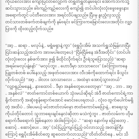
ကိုယ်လေးအား ကျောပြင်တလျှောက် တရွှတ်ရွှတ်နမ်းရင်း အောက်ဘက်သို့
ဆင်းသွားသည်။ ခါးကျဉ်ကျဉ်လေးကို ကျော်၍ တင်ပါးလုံးလုံးဖွေးဖွေးနား
အရောက်တွင် ပင်တီလေးအား အရင်လိပ်ချသည်။ ပြီးမှ နူးညံ့လှသည့်
တင်သားတစ်ဖက်တစ်ချက်ကို နမ်းရင်း ဖင်ကြားကမြောင်းလေးအတိုင်း လျှာ
ပြားကို ထိုးထည့်လိုက်သည်။
“အာ့ … ဆရာ .. မလုပ်နဲ့ .. မရွံမရှာနဲ့ ကွာ” (ရွှေပိုးအိမ် အသက်ရှူသံမြန်လာပြီး
ငြင်းဆန်သည့်အသံက အားမပါတော့ပေ) “ငြိမ်ငြိမ်နေ အဲဒီအတိုင်း” (တင်ပါး
လုံးလုံးလေး နှစ်ဖက်အား ခွ၍ ဖိထိုင်လိုက်ရင်း ဦးရဲသူပြောသည်) “ဆရာ
အရမ်းမလုပ်နဲ့နော်” “မလုပ်ဘူး .. ဟောဒီမှာ သာသာလေး” (ဖင်ကြားကနေ
ပြူတစ်တစ် ပေါ်နေသည့် အဖုတ်ဝလေးအား လီးဒစ်ကိုထောက်ရင်း ဖိသွင်း
လိုက်သည်) “အာ့ .. ဒါလား သာသာလေး … အထဲမှာ အောင့်သွားတယ်”
“လျှာရှည်မနေနဲ့ .. နားထောင် .. ဒီမှာ အနှစ်တွေပေးတော့မှာ” “အာ့ .. ဘာ .. အာ့
.. အနှစ်လဲ” “ဇာတ်ကောင်တစ်ယောက် သုံးမယ်ဆိုရင် အဲဒီ ဇာတ်ကောင်ရဲ့ကာ
ရိုက်တာကို အဆုံးစွန်ရောက်အောင် မောင်းပေးရတယ် .. လုံး၀ ထွက်ပေါက်မရှိ
တဲ့ အထိပဲ .. ဒါပေမယ့် မင်းဇာတ်လမ်းမှာ ဇာတ်ကောင်မပြောနဲ့ .. စာရေးသူ
ကိုယ်တိုင်တောင် သူဘာရေးချင်နေလဲဆိုတာ မသဲကွဲဘူး .. ဇာတ်လမ်းက ဟိုမ
ရောက်ဒီမရောက် ဖြစ်နေတာ အဲဒါကြောင့်ပဲ ..” “ဆရာ နောက်မှ ပြောတော့ ..
ဆောင့် .. ဆောင့်ပေး .. အာ့” (ဒင်ပြည့်ကျပ်ပြည့် ဝင်လာသည့် အတန်ကြီး
ကြောင့် ရွှေပိုးအိမ်စိတ်တွေ ဆူဝေတက်လာသည်)“တိတ်တိတ်နေ .. မင်း သိ