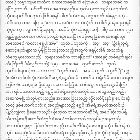
ထားဖို့ သမ္မာကျမ်းစာထဲက စကားတစ်ခွန်းကို ပြောမယ် .. ဘုရားသခင် က
ပြောဖူးတယ် .. မင်းတို့ဟာ အေးတာလည်းမဟုတ်၊ ပူတာလည်း မဟုတ်ဘဲ ..
ဟိုမရောက်ဒီမရောက် ဖြစ်နေရင် ပါးစပ်ထဲကနေ ထွေးထုတ်ပစ်ရမှာပဲတဲ့ ..
အဲဒီတော့ ဆရာ ပြောချင်တာက .. အဓိက ဇာတ်လိုက်က ဓါတ်ခွဲခန်းပညာရှင်
ဆိုမှတော့ .. လူသတ်ဖို့နေရာမှာ အဆိပ်ကိုပဲ သုံးရမှာပေါ့ .. ဒါမှ သဘာဝကျမှာ
..ရှည်ရှည်ဝေးဝေး ပတ်ချာလည် စဉ်းစားပြီး ဝေခွဲမရ ဖြစ်မနေစေချင်ဘူး ..
သဘောပေါက်လား ရွှေပိုးအိမ်” “ဟုတ် .. ဟုတ်ကဲ့ … အာ့ .. အာ့” (ဦးရဲသူရဲ့
ဆောင့်ချက်များက ပိုမိုပြင်းထန်လာသည့်အတွက် ရွှေပိုးအိမ် အသက်ရှု
သံတွေ မှားလာသည်) “ဘုရားသခင်က ဘာပြောလဲ” (အားနှင့် တစ်ချက်ချင်း
လီးကြီးကို ဖိဖိသွင်းသည်) “ပူပူ .. အေးအေး .. ထွက်အောင် .. ထုတ် ..
ထုတ်ပစ်ရမယ့်တဲ့ …. အာ့ အာ့” “ဟုတ်တယ် … အား … ထွက် .. ထွက်ပြီ” ရွှေ
ပိုးအိမ် တင်ပါးလုံးလုံးအိအိတွေနဲ့ သူ့ဆီးစပ် တဖတ်ဖတ်ရိုက်မိအောင် တရမ်း
ကြမ်း ဖိဆောင့်ရင်း ဦးရဲသူ အကောင်းကြီးကောင်းသွားသည်။ သူ့လီးကြီး
အား ရစ်ပတ်ထားသည့် ရွှေပိုးအိမ်ရဲ့အဖုတ်အတွင်းသားတွေသည်လည်း
အဆက်မပြတ်လှုပ်ရှားသည်။ အင်အားပြင်းသည့် လှိုင်းတံပိုးနှစ်ခု ပေါင်းဆုံ
သလို နှစ်ယောက်စလုံးရဲ့အရည်များသည့် ရွှေပိုးအိမ်ရဲ့အဖုတ်အတွင်း၌
ပြည့်လျှံကာ ရှိနေလေသည်။ စိုးသူဇာ စားသောက်ဆိုင်ရဲ့ အပေါ်ဆုံးထပ်ရှိ
သီးသန့်စားဖိုဆောင်ထဲတွင် ရဲဝေယံတစ်ယောက် အလုပ်များနေသည်။
သေသပ်ကျနစွာ ပြင်ဆင်ထားသည့် ထမင်းလိပ်လုံးလေးများကို ပန်းကန်ထဲ
တွင် အသည်းပုံပေါ်အောင် အစီအရီ ထည့်သည်။ လုပ်ရင်းကိုင်ရင်းနှင့် ဆရာမ
ဖြစ်သူကို လှမ်းကြည့်လိုက်တော့ ဒေါ်စိုးသူဇာက သူနှင့်မလှမ်းမကမ်းရှိ စားပွဲ