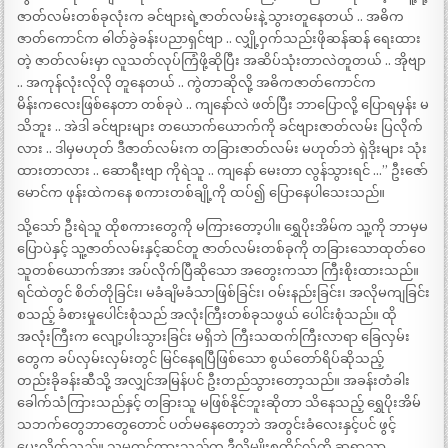
ဇာတ်လမ်းတစ်ခုလုံးက ခင်ဗျားရဲ့ဇာတ်လမ်းနဲ့ သွားတူနေတယ် .. အဓိက
ဇာတ်ကောင်က ဓါတ်ခွဲခန်းပညာရှင်ဗျာ .. လျှို့ဝှက်သည်းဖိုဆန်ဆန် ရေးထား
တဲ့ ဇာတ်လမ်းမှာ လူသတ်လုပ်ကြံဖို့ဆိုပြီး အဆိပ်သုံးတာလဲတူတယ် .. အိုဗျာ
.. အကုန်လုံးလိုလို တူနေတယ် .. ကွဲတာဆိုလို့ အဓိကဇာတ်ကောင်က
မိန်းကလေးဖြစ်နေတာ တစ်ခုပဲ .. ကျနော်လဲ ဖတ်ပြီး ဘာပြောလို့ ပြောရမှန်း မ
သိဘူး .. အဲဒါ ခင်ဗျားများ တယောက်ယောက်ကို ခင်ဗျားဇာတ်လမ်း ပြလိုက်
လား .. ဒါမှမဟုတ် ဒီဇာတ်လမ်းက တခြားဇာတ်လမ်း မဟုတ်ဘဲ ရှဲဒိုးများ သုံး
ထားတာလား .. ဆောရီးဗျာ ကိုရဲသူ .. ကျနော် မေးတာ လွန်သွားရင် …” ဦးဇော်
မောင်က ဖုန်းထဲကနေ စကားတစ်ချို့ကို ထပ်၍ ပြောနေပါသေးသည်။
သို့သော် ဦးရဲသူ ထိုစကားတွေကို မကြားတော့ပါ။ ရွှေပိုးအိမ်က သူ့ကို ဘာမှမ
ပြောပဲနှင့် သူ့ဇာတ်လမ်းနှင့်ဆင်တူ ဇာတ်လမ်းတစ်ခုကို တခြားသောထုတ်ဝေ
သူတစ်ယောက်အား အပ်လိုက်ပြီဆိုသော အတွေးကသာ ကြီးစိုးထားသည်။
ရင်ထဲတွင် စိတ်တိုခြင်း၊ မခံချိမခံသာဖြစ်ခြင်း၊ ဝမ်းနည်းခြင်း၊ အလိုမကျခြင်း
စသည့် ခံစားမှုပေါင်းစုံသည် အလုံးကြီးတစ်ခုသဖွယ် ပေါင်းစုံသည်။ ထို
အလုံးကြီးက လျော့ပါးသွားခြင်း မရှိဘဲ ကြီးသထက်ကြီးလာရာ ခြေလှမ်း
တွေက ခပ်လှမ်းလှမ်းတွင် မြင်နေရပြီဖြစ်သော စွယ်တော်ရိပ်ဆိုသည့်
တည်းခိုခန်းဆီသို့ အလျှင်အမြန်ပင် ဦးတည်သွားတော့သည်။ အခန်းတံခါး
ခေါက်သံကြားသည်နှင့် တခြားသူ မဖြစ်နိုင်ဘူးဆိုတာ သိနေသည့် ရွှေပိုးအိမ်
သဘက်တွေဘာတွေတောင် ပတ်မနေတော့ဘဲ အတွင်းခံလေးနှင့်ပင် ဖွင့်
ပေးလိုက်သည်။ သူမထင်ထားသည်က ဒီလိုမျိုးစတိုင်လ်ကို ဆရာသာ