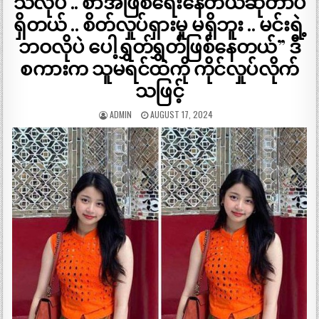
သလိုပဲ .. စာအဖြစ်ရေးနေတယ်ဆိုတာပဲ
ရှိတယ် .. စိတ်လှုပ်ရှားမှု မရှိဘူး .. မင်းရဲ့
ဘဝလိုပဲ ပေါ့ရွှတ်ရွှတ်ဖြစ်နေတယ်” ဒီ
စကားက သူမရင်ထဲကို ကိုင်လှုပ်လိုက်
သဖြင့်
ADMIN
AUGUST 17, 2024