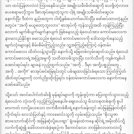
သာ ထပ်ပြန်တလဲလဲ ကြားနေမိသည်။ အမျိုးသမီးမိတ်ဆွေကို ပေးဖို့တဲ့လား။
ပေးစရာမလိုဘူး။ ဒီစာအုပ်ရေးတဲ့သူက ငါ့ရဲ အမျိုးသမီးမိတ်ဆွေပဲ။
နောက်ပြီး ဒီထဲက နည်းတွေက ငါတို့နှစ်ယောက်ပေါင်းပြီး ဖော်စပ်ထားတဲ့နည်း
တွေပဲ။ “အကို မယူတော့ဘူးလား” စာအုပ်ကို ကုန်သည့်အထိ လှန်ကြည့်ပြီး
လောက် မျက်စိပျက်မျက်နှာပျက် ဖြစ်နေသည့် ရဲဝေယံအား ကောင်မလေးက
နားမလည်နိုင်စွာ မေးသည်။ ရဲဝေယံ ကောင်မလေးကို ဒေါသထွက်နေသည့်
မျက်လုံးများနှင့် စိမ်းစိမ်းကြည့်သည်။ သူ့အကြည့်ကြောင့် ဝန်ထမ်း
ကောင်မလေး ထိတ်လန့်သွားပြီး နောက်သို့ ခြေတစ်လှမ်းဆုတ်သည်။ ရဲဝေယံ
ကောင်မလေးရဲ့အပြုအမူကို သတိထားမိသွားပြီး လက်သီးကို ကျစ်ကျစ်ပါ
အောင်ဆုပ်ရင်း ချာခနဲ လှည့်ထွက်သည်။ “အကို .. ဒီမှာ အကို့ပစ္စည်းတွေ ..
အကို .. အကို!!” စာအုပ်စင်ခြေရင်းတွင် ပစ်ချထားခြင်းခံရသော ကြွတ်ကြွတ်
အိတ်ထုပ်များကို လက်ညိုးထိုးပြရင်း ဝန်ထမ်းကောင်မလေးက နောက်ကနေ
အော်ခေါ်သည်။
သို့သော် အဝင်ပေါက်တံခါးရှိ မှန်ချပ်များကို တွန်းဖွင့်ကာ ပြေးထွက်သွားသည့်
ရဲဝေယံက လုံးဝကို လှည့်ကြည့်မနေပါ။ ဈေးဝယ်သူ မိသားစုတစ်စုကို စူပါ
မားကတ် လာပို့ပေးသော တက်စီတစ်စီးရဲ့နောက်ခန်းတွင် ခပ်မြန်မြန်ဝင်ထိုင်
လိုက်ရင်း လေသံပြတ်နှင့် ကားမောင်းသူကို လှမ်းပြောသည်။ “စိုးသူဇာ
စားသောက်ဆိုင်ကို အမြန်ဆုံးပို့ပေးဗျာ” ရုံးခန်းထဲကနေ ဆိုင်ရဲ့အမိုးထိပ်သို့
လက်ကိုဆွဲ၍ ခေါ်လာတာခံခဲ့ရစဉ်က ဒီကောင်လေး ဘာဖြစ်လာတာလဲလို့