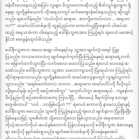
ဖန်တီးပေးနေသည့်အပြင်၊ လူများ မိသွားမလားဆိုသည့် စိတ်လှုပ်ရှားမှုက ရှိ
နေရာ သူတို့နှစ်ယောက် ထိုအရသာတွင် မက်မောစွာခုံမင်နေသည်ဟု ဆိုလျှင်
လည်း ရပေလိမ့်မည်။ “ဘယ်လိုလဲ ဆရာမ .. စားလို့ကောင်းလား … အရသာ
က??” ထမင်းလိပ်တစ်ခုကို တူနှင့်ညှပ်ကာ ကောက်ယူပြီးနောက် ပါးစပ်ထဲ
ထည့် အရသာခံကာ ဝါးနေသည့် ဒေါ်စိုးသူဇာအား ကြည့်ရင်း ရဲဝေယံ မအောင့်
နိုင်ဘဲ မေးခွန်းထုတ်မိသည်။
ဒေါ်စိုးသူဇာက အသေအချာ ဝါးနေရင်းမှ သူ့အား မျက်လုံးအရင် ပြူး
ပြသည်။ ဘာသဘောလဲဟု မျက်မှောင်ကုတ်ပြီးကြည့်နေစဉ် ဆရာမရဲ့လက်
က မြောက်တက်သွားပြီး လက်မလေး ထောင်ပြသည်။ ရဲဝေယံ ဟေးခနဲ ထ
အော်သည်။ ဒေါ်စိုးသူဇာက သူ့အား သဘောကျသလို ပြုံးရယ်ကာ ကြည့်ရင်း
ထိုင်ရာမှထလာသည်။ သူတို့နှစ်ယောက် ထမင်းစားပွဲနားတွင် လူချင်းပူးကပ်
သွားသည်။ “အရမ်းတော်တာပဲ သားက .. ဆရာမက ထမင်းလိပ်ကို ဒီလိုလုပ်
လို့ရမယ်မှန်း စဉ်းကို မစဉ်းစားမိဘူး” “မဟုတ်ပါဘူး ဆရာမရယ် .. ကျနော်က
ဒီလိုနည်းကို စဉ်းစားမိတာတော့ ကြာပါပြီ .. ဒါပေမယ့် ဒီရက်ပိုင်းမှ သေချာ
တွေးမိတာပါ” “ဟင် .. ဘာဖြစ်လို့လဲ ??” ရဲဝေယံ စကားကို နားမလည်စွာနှင့်
ဒေါ်စိုးသူဇာ မေးသည်။ သူမကို ကြည့်နေသည့် ရဲဝေယံ မျက်နှာက ပြုံးဖြီးဖြီး
ဖြစ်နေသဖြင့် သူမစိတ်ထဲ သို့လောသို့လော ဖြစ်သွားသည်။ အခုတလော
ကိုယ့်အသက်ကိုယ် ဆယ်နှစ်လောက် ပြန်ငယ်နေသလို ဒေါ်စိုးသူဇာ ခံစားနေရ
ရာ အလိုလို နှုတ်ခမ်းစူသည်။ မျက်စောင်းတစ်ခုကို ဒိုင်းခနဲနေအောင်
ထိုးသည်။ ရဲဝေယံက ဆရာမပုံစံအား သဘောကျသလို ကြည့်ရင်း ခေါင်း