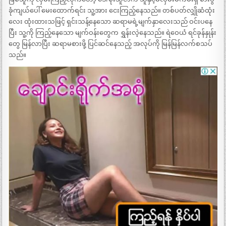
ခုံကျယ်ပေါ် မေးထောက်ရင်း သူ့အား ငေးကြည့်နေသည်။ တစ်ပတ်လျှိုဆံထုံး
လေး ထုံးထားသဖြင့် ရှင်းသန့်နေသော ဆရာမရဲ့မျက်နှာလေးသည် ဝင်းပနေ
ပြီး သူ့ကို ကြည့်နေသော မျက်ဝန်းတွေက ရွှန်းလဲ့နေသည်။ ရဲဝေယံ ရင်ခုန်နှုန်း
တွေ မြန်လာပြီး ဆရာမစားဖို့ ပြင်ဆင်နေသည့် အလုပ်ကို မြန်မြန်လက်စသပ်
သည်။