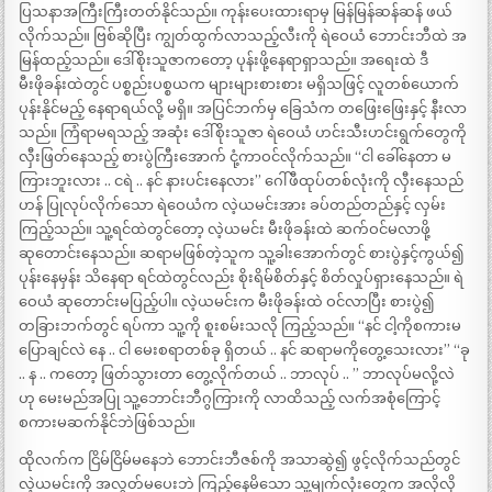
ပြသနာအကြီးကြီးတတ်နိုင်သည်။ ကုန်းပေးထားရာမှ မြန်မြန်ဆန်ဆန် ဖယ်
လိုက်သည်။ ဗြစ်ဆိုပြီး ကျွတ်ထွက်လာသည့်လီးကို ရဲဝေယံ ဘောင်းဘီထဲ အ
မြန်ထည့်သည်။ ဒေါ်စိုးသူဇာကတော့ ပုန်းဖို့နေရာရှာသည်။ အရေးထဲ ဒီ
မီးဖိုခန်းထဲတွင် ပစ္စည်းပစ္စယက များများစားစား မရှိသဖြင့် လူတစ်ယောက်
ပုန်းနိုင်မည့် နေရာရယ်လို့ မရှိ။ အပြင်ဘက်မှ ခြေသံက တဖြေးဖြေးနှင့် နီးလာ
သည်။ ကြံရာမရသည့် အဆုံး ဒေါ်စိုးသူဇာ ရဲဝေယံ ဟင်းသီးဟင်းရွက်တွေကို
လှီးဖြတ်နေသည့် စားပွဲကြီးအောက် ငုံ့ကာဝင်လိုက်သည်။ “ငါ ခေါ်နေတာ မ
ကြားဘူးလား .. ငရဲ .. နင် နားပင်းနေလား” ဂေါ်ဖီထုပ်တစ်လုံးကို လှီးနေသည်
ဟန် ပြုလုပ်လိုက်သော ရဲဝေယံက လဲ့ယမင်းအား ခပ်တည်တည်နှင့် လှမ်း
ကြည့်သည်။ သူ့ရင်ထဲတွင်တော့ လဲ့ယမင်း မီးဖိုခန်းထဲ ဆက်ဝင်မလာဖို့
ဆုတောင်းနေသည်။ ဆရာမဖြစ်တဲ့သူက သူ့ခါးအောက်တွင် စားပွဲနှင့်ကွယ်၍
ပုန်းနေမှန်း သိနေရာ ရင်ထဲတွင်လည်း စိုးရိမ်စိတ်နှင့် စိတ်လှုပ်ရှားနေသည်။ ရဲ
ဝေယံ ဆုတောင်းမပြည့်ပါ။ လဲ့ယမင်းက မီးဖိုခန်းထဲ ဝင်လာပြီး စားပွဲ၍
တခြားဘက်တွင် ရပ်ကာ သူ့ကို စူးစမ်းသလို ကြည့်သည်။ “နင် ငါ့ကိုစကားမ
ပြောချင်လဲ နေ .. ငါ မေးစရာတစ်ခု ရှိတယ် .. နင် ဆရာမကိုတွေ့သေးလား” “ခု
.. န .. ကတော့ ဖြတ်သွားတာ တွေ့လိုက်တယ် .. ဘာလုပ် .. ” ဘာလုပ်မလို့လဲ
ဟု မေးမည်အပြု သူ့ဘောင်းဘီဂွကြားကို လာထိသည့် လက်အစုံကြောင့်
စကားမဆက်နိုင်ဘဲဖြစ်သည်။
ထိုလက်က ငြိမ်ငြိမ်မနေဘဲ ဘောင်းဘီဇစ်ကို အသာဆွဲ၍ ဖွင့်လိုက်သည်တွင်
လဲ့ယမင်းကို အလွတ်မပေးဘဲ ကြည့်နေမိသော သူ့မျက်လုံးတွေက အလိုလို