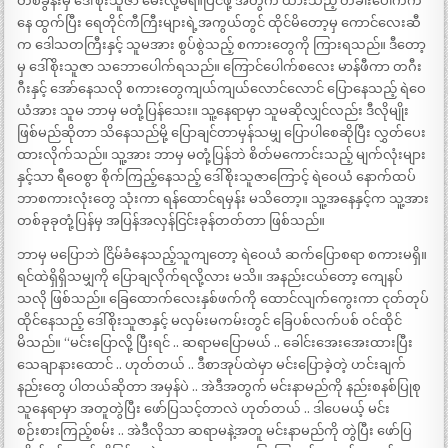
တစ်ခွန်းမှ ဒေါ်စိုးသူဇာ မေးလို့မရ။ပြင်ဖို့ အတွက် ထားသည့် တံခါးပေါက်က
နေ ထွက်ပြီး ရေတိုင်ကီကြီးများရဲ့အကွယ်တွင် ထိုင်မိတော့မှ ကောင်လေးဆီ
က ဒေါသတကြီးနှင့် သူမအား စွပ်စွဲသည့် စကားတွေကို ကြားရသည်။ ဒီတော့
မှ ဒေါ်စိုးသူဇာ သဘောပေါက်ရသည်။ ကြောင်ပေါက်စလေး မာန်ဖီကာ တဂီး
ဂီးနှင့် အော်နေသလို စကားတွေကျယ်ကျယ်လောင်လောင် ပြောနေသည့် ရဲဝေ
ယံအား သူမ ဘာမှ မတုံ့ပြန်သေး။ သူ့နေရာမှာ သူမဆိုလျှင်လည်း ဒီလိုမျိုး
ဖြစ်မည်ဆိုတာ သိနေသည်မို့ ပြောချင်တာမှန်သမျှ ပြောပါစေဆိုပြီး လွှတ်ပေး
ထားလိုက်သည်။ သူ့အား ဘာမှ မတုံ့ပြန်ဘဲ စိတ်မကောင်းသည့် မျက်လုံးများ
နှင့်သာ ရီဝေစွာ စိုက်ကြည့်နေသည့် ဒေါ်စိုးသူဇာကြောင့် ရဲဝေယံ နောက်ထပ်
ဘာစကားလုံးတွေ သုံးကာ ရန်ထောင်ရမှန်း မသိတော့။ သူ့အနေနှင့်က သူ့အား
တစ်ခုခုတုံ့ပြန်မှ အပြန်အလှန်ငြင်းခုန်တတ်တာ ဖြစ်သည်။
ဘာမှ မပြောဘဲ ငြိမ်ခံနေသည့်သူကျတော့ ရဲဝေယံ ဆက်ပြောစရာ စကားမရှိ။
ရင်ထဲရှိရှိသမျှကို ပြောချလိုက်ရလို့လား မသိ။ အနည်းငယ်တော့ ကျေနပ်
သလို ဖြစ်သည်။ ခြေထောက်လေးနှစ်ဖက်ကို ထောင်လျက်ကွေးကာ ငုတ်တုပ်
ထိုင်နေသည့် ဒေါ်စိုးသူဇာနှင့် မလှမ်းမကမ်းတွင် ခြေပစ်လက်ပစ် ဝင်ထိုင်
မိသည်။ “မင်းပြောလို့ ပြီးရင် .. ဆရာမပြောမယ် .. ခေါင်းအေးအေးထားပြီး
သေချာနားထောင် .. ဟုတ်တယ် .. ဒီစာအုပ်ထဲမှာ မင်းပြောခဲ့တဲ့ ဟင်းချက်
နည်းတွေ ပါတယ်ဆိုတာ အမှန်ပဲ .. အဲဒီအတွက် မင်းနာမည်ကို နည်းစနစ်ပြုစု
သူနေရာမှာ အတူတွဲပြီး ဖော်ပြသင့်တာလဲ ဟုတ်တယ် .. ဒါပေမယ့် မင်း
စဉ်းစားကြည့်စမ်း .. အဲဒီလိုသာ ဆရာမနဲ့အတူ မင်းနာမည်ကို တွဲပြီး ဖော်ပြ