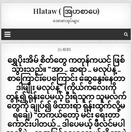
Hlataw ( အြပာစာပေ)
အောစာအုပ်များ
POSTED
NEWS
IN
ရွှေပိုးအိမ် စိတ်တွေ ကတုန်ကယင် ဖြစ်
သွားသည်။ “အာ .. ဆရာ .. မလုပ်နဲ့ ..
စာကြောင်းပေကြောင်း ဆွေနွေးနေတာ
ဒါမျိုး မလုပ်နဲ့” (ကိုယ်ကလေးကို
တွန့်၍ ရုန်းပေမယ့် ဦးရဲသူက သူမလက်
တွေကို ချုပ်၍ ဖိထားရာ ရုန်းထွက်လို့မ
ရချေ) “တကယ်တော့ မင်း ရေးတာ
ကောင်းပါတယ် .. ဒါပေမယ့် ဖီလင်မပါ