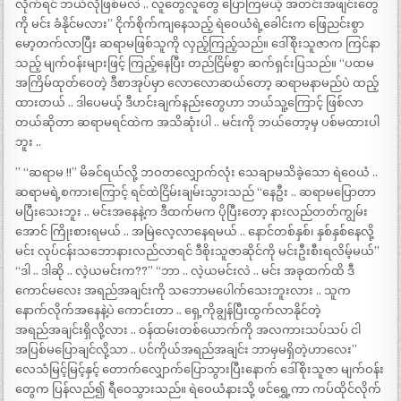
လိုက်ရင် ဘယ်လိုဖြစ်မလဲ .. လူတွေလူတွေ ပြောကြမယ့် အတင်းအဖျင်းတွေ
ကို မင်း ခံနိုင်မလား” ငိုက်စိုက်ကျနေသည့် ရဲဝေယံရဲ့ခေါင်းက ဖြေညင်းစွာ
မော့တက်လာပြီး ဆရာမဖြစ်သူကို လှည့်ကြည့်သည်။ ဒေါ်စိုးသူဇာက ကြင်နာ
သည့် မျက်ဝန်းများဖြင့် ကြည့်နေပြီး တည်ငြိမ်စွာ ဆက်ရှင်းပြသည်။ “ပထမ
အကြိမ်ထုတ်ဝေတဲ့ ဒီစာအုပ်မှာ လောလောဆယ်တော့ ဆရာမနာမည်ပဲ ထည့်
ထားတယ် .. ဒါပေမယ့် ဒီဟင်းချက်နည်းတွေဟာ ဘယ်သူ့ကြောင့် ဖြစ်လာ
တယ်ဆိုတာ ဆရာမရင်ထဲက အသိဆုံးပါ .. မင်းကို ဘယ်တော့မှ ပစ်မထားပါ
ဘူး ..
” “ဆရာမ !!” မိခင်ရယ်လို့ ဘဝတလျှောက်လုံး သေချာမသိခဲ့သော ရဲဝေယံ ..
ဆရာမရဲ့စကားကြောင့် ရင်ထဲငြိမ်းချမ်းသွားသည် “နေဦး .. ဆရာမပြောတာ
မပြီးသေးဘူး .. မင်းအနေနဲ့က ဒီထက်မက ပိုပြီးတော့ နားလည်တတ်ကျွမ်း
အောင် ကြိုးစားရမယ် .. အမြဲလေ့လာနေရမယ် .. နောင်တစ်နှစ်၊ နှစ်နှစ်နေလို့
မင်း လုပ်ငန်းသဘောနားလည်လာရင် ဒီစိုးသူဇာဆိုင်ကို မင်းဦးစီးရလိမ့်မယ်”
“ဒါ .. ဒါဆို .. လဲ့ယမင်းက??” “ဘာ .. လဲ့ယမင်းလဲ .. မင်း အခုထက်ထိ ဒီ
ကောင်မလေး အရည်အချင်းကို သဘောမပေါက်သေးဘူးလား .. သူက
နောက်လိုက်အနေနဲ့ပဲ ကောင်းတာ .. ရှေ့ကိုချွန်ပြီးထွက်လာနိုင်တဲ့
အရည်အချင်းရှိလို့လား .. ဝန်ထမ်းတစ်ယောက်ကို အလကားသပ်သပ် ငါ
အပြစ်မပြောချင်လို့သာ .. ပင်ကိုယ်အရည်အချင်း ဘာမှမရှိတဲ့ဟာလေး”
လေသံမြင့်မြင့်နှင့် တောက်လျှောက်ပြောသွားပြီးနောက် ဒေါ်စိုးသူဇာ မျက်ဝန်း
တွေက ပြန်လည်၍ ရီဝေသွားသည်။ ရဲဝေယံနားသို့ ဖင်ရွှေ့ကာ ကပ်ထိုင်လိုက်