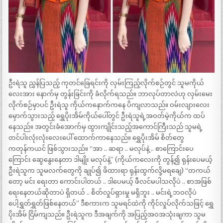
ဦးရဲသူ ညွှန်ပြသည့် ကုတင်ခြေရင်းကို လှမ်းကြည့်လိုက်စဉ်တွင် သူမကိုယ်
လေးအား နောက်မှ တွန်းခြင်းကို ခံလိုက်ရသည်။ ဘာလုပ်တာလဲဟု လှမ်းမေး
လိုက်စဉ်မှာပင် ဦးရဲသူ ကိုယ်ကနောက်ကနေ ပိကျလာသည်။ ဝမ်းလျားလေး
မှောက်သွားသည့် ရွှေပိုးအိမ်ကိုယ်ပေါ်တွင် ဦးရဲသူရဲ့အဝတ်မဲ့ကိုယ်က ထပ်
နေသည်။ အတွင်းခံအောက်မှ ထွားကျိုင်းသည့်အကောင်ကြီးသည် သူမရဲ့
တင်ပါးလုံးလုံးလေးပေါ် ထောက်ကာနေသည်။ ရွှေပိုးအိမ် စိတ်တွေ
ကတုန်ကယင် ဖြစ်သွားသည်။ “အာ .. ဆရာ .. မလုပ်နဲ့ .. စာကြောင်းပေ
ကြောင်း ဆွေနွေးနေတာ ဒါမျိုး မလုပ်နဲ့” (ကိုယ်ကလေးကို တွန့်၍ ရုန်းပေမယ့်
ဦးရဲသူက သူမလက်တွေကို ချုပ်၍ ဖိထားရာ ရုန်းထွက်လို့မရချေ) “တကယ်
တော့ မင်း ရေးတာ ကောင်းပါတယ် .. ဒါပေမယ့် ဖီလင်မပါသလိုပဲ .. စာအဖြစ်
ရေးနေတယ်ဆိုတာပဲ ရှိတယ် .. စိတ်လှုပ်ရှားမှု မရှိဘူး .. မင်းရဲ့ဘဝလိုပဲ
ပေါ့ရွှတ်ရွှတ်ဖြစ်နေတယ်” ဒီစကားက သူမရင်ထဲကို ကိုင်လှုပ်လိုက်သဖြင့် ရွှေ
ပိုးအိမ် ငြိမ်ကျသည်။ ဦးရဲသူက ဒီအချက်ကို အပြည့်အဝအသုံးချကာ သူမ