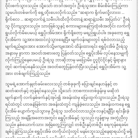
ဝိုင်းစက်သွားသည်။ သို့သော် တဒင်္ဂအတွင်း ဦးရဲသူအား စိမ်းစိမ်းကြည့်ကာ
သူမပါးတစ်ဖက်ကို ရှေ့တိုးပေးလိုက်သည်။ “ဆရာက ရိုက်မလို့လားးး …
ရိုက်လေ … ဆရာ့လက်နဲ့ သမီးပါးထိလိုက်တာနဲ့ ဆရာနဲ့သမီး အပြတ်ပဲ” ဦးရဲ
သူ ငိုင်ကျသွားသည်။ သားဖြစ်သူနှင့် စကားများနေကြထုံးစံအတိုင်း လက်ကို
ရွယ်လိုက်မိပေမယ့် ရွှေပိုးအိမ်အား ရိုက်ဖို့တော့ မရည်ရွယ်ပါ။ အခုတော့ ရွှေ
ပိုးအိမ်က သူ့အားအထင်လွဲသွားချေပြီ။ မျက်ဝန်းများတွင် ရစ်ဝဲလာသည့်
မျက်ရည်များအား အောက်သို့မကျအောင် ထိန်းထားရင်း ရွှေပိုးအိမ် ဦးရဲသူ
အနားမှ ခွာကာ အဝတ်အစားတွေ ပြန်ဝတ်သည်။ ရွှေပိုးအိမ် လုပ်နေသမျှကို
လိုက်ကြည့်နေပေမယ့် ဦးရဲသူ ဘာဆိုဘာမှ မပြောမိ။ ငူငူငိုင်ငိုင်နှင့် မို့ရာနား
တွင် ဆက်ရပ်နေမိသည်။ အဝတ်တွေပြန်ဝတ်ပြီးသည်နှင့် ရွှေပိုးအိမ်က သူ့
အား တစ်ချက်ကြည့်သည်။
သူမရဲ့အောက်နှုတ်ခမ်းလေးသည် တစ်ခုခုကို ပြောချင်နေဟန်နှင့် တ
ဆတ်ဆတ်နှင့် တုန်ရင်နေသည်။ သို့သော် ဘာစကားတစ်ခွန်းမှ မဆိုဘဲ
မျက်နှာကို လက်နှစ်ဖက်နှင့်အုပ်၍ အခန်းထဲမှ ပြေးထွက်သွားသည်။ ဦးရဲသူ
ရင်ထဲတွင် ဟာခနဲဖြစ်ကာ အခန်းထဲတွင် ကျန်ခဲ့လေသည်။ အခန်းဝကနေ ရွှေ
ပိုးအိမ် ပျောက်ကွယ်သွားမှ ဦးရဲသူ သတိဝင်လာသည်။ လနှင့်ချီပြီး ရင်းနှီးခဲ့
ကြသည့် အချိန်အတောအတွင်း ရွှေပိုးအိမ်နှင့် သူသည် လွန်စွာမှ အတွဲညီလှ
သည်။ နှစ်ယောက်သား အမြဲတွေ့ကြလျှင် တစ်ဦးနှင့်တစ်ဦး ရေကုန်ရေခမ်း
ချစ်ပွဲနွှဲကြသည်။ ရွှေပိုးအိမ် တကိုယ်လုံးတွင် မနမ်းဘူးသည့်နေရာရယ်လို့ မရှိ