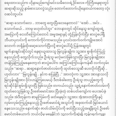
ရေးထားသည်က ဟိုနာမည်ကျော်မင်းသမီလေးရဲ့ဒိုင်လေ။ ကိုကြီးနေရာတွင်
ဆရာဆိုသည့် နာမ်စားသာလွဲသည်။ တောက်တောက်ယိုနေတယ်ကတော့ လုံး
ဝဆင်တူပင်။
“ဆရာ သောက်လေ .. ဘာတွေ တွေးပြီးငေးနေတာလဲ” “အော် … အင်း ..
သောက်မယ် .. ဘာမှ မဟုတ်ပါဘူး” ဘေးနားတွင် ထိုင်နေသူ ကျော်ထူးရဲ့
အပြောကို ငေးတိကြောင်တောင် အမူအရာနှင့် တုံ့ပြန်လိုက်ပြီး စားပွဲပေါ်ရှိ
ဘီယာပုလင်းကို ကောက်ကိုင်ကာမသည်။ ပုလင်းထက်ဝက်ကျိုးအောင်
လောက် တရှိန်ထိုးမော့သောက်ပြီးလို့ စားပွဲပေါ်သို့ ပြန်အချတွင်
မျက်နှာချင်းဆိုင်တွင် နေရာယူထားသူ မြလွန်းချိုက သူ့အား စူးစိုက်ကြည့်
နေသည်ကို တွေ့လိုက်သည်။ ဦးရဲသူ မလုံမလဲဖြစ်သွားပြီး မြလွန်းချိုအား
တန်ပြန်ကြည့်မနေတော့ဘဲ စားပွဲပေါ်က အကြွပ်ကြော်ပန်းကန်ဆီ လက်လှမ်း
သည်။ “ဆရာ .. ဆရာ့နောက်ဇာတ်လမ်းကို ထုတ်ဝေသူဆီ ပေးလိုက်ပြီဆို ..
ဟုတ်လား” “မြလွန်းချို .. နင်က စပြန်ပြီ ..” အားလုံးက သူ့အား အားနာသလို
မြလွန်းချိုအား ဝိုင်းဟန့်ကြပေမယ့် ဒီတစ်ခါတော့ ဦးရဲသူ တပည့်တွေကို
ရင်ဆိုင်နိုင်စွမ်းရှိသွားပြီ ဖြစ်သည်။ တကယ်လည်း သူ့ရဲ့နောက်ဇာတ်လမ်းကို
ထုတ်ဝေသူဖြစ်သူ ဦးဇော်မောင်အား ပြီးခဲ့တဲ့ တစ်ပတ်ကျော်က ပေးအပ်ခဲ့
သည်။ အဲဒီတုန်းက စာမူကြမ်းကို ဖတ်နေရင်း သူ့အား အံ့အားတကြီးနှင့်
လှမ်းလှမ်းကြည့်နေသည့် ဦးဇော်မောင်ရဲ့အသွင်ကို အခုထက်ထိ မြင်ယောင်
နေသေးသည်။ နောက်ဆုံး ဇာတ်သိမ်းပိုင်းကို ဖတ်ပြီးသည့်အချိန်တွင် ဦးဇော်
မောင်တစ်ယောက် ဘယ်လိုမှ မနေနိုင်ဘဲ သူ့လက်ကိုဆွဲ၍ ကွန်ဂရက်ကျူး