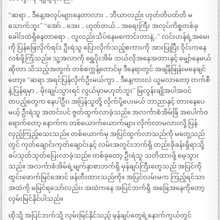
“ဆရာ .. ဒီနေ့အလုပ်များနေတာလား .. ဘီယာလည်း ဟုတ်တိပတ်တိ မ
သောက်ဘူး” “အော် .. အေး .. ဟုတ်တယ် .. အရေးကြီး အလုပ်ကိစ္စတစ်ခု
ခေါင်းထဲရှိနေတာရော .. လူလည်းသိပ်နေမကောင်းတာနဲ့ ..” လင်းဟန်ရဲ့အမေး
ကို ပြန်ဖြေလိုက်ရင်း ဦးရဲသူ ပြောလိုက်သည့်စကားကို အားပြုပြီး ဝိုင်းကနေ
လစ်ဖို့ကြံသည်။ သူ့အလာကို ရွှေပိုးအိမ် ဘယ်လိုအနေအထားနှင့် မျှော်နေမယ်
ဆိုတာ သိသည့်အတွက် တစ်စက္ကန့်တောင်မှ ဒီနေရာတွင် အချိန်ဖြုန်းမနေချင်
တော့။ “ဆရာ အရင်ပြန်လိုက်ဦးမယ်ကွာ .. ဒီနေ့ကားလဲ ယူမလာတော့ တက်စီ
နဲ့ ပြန်ရမှာ .. မိုးချုပ်သွားရင် လွယ်မှာမဟုတ်ဘူး” မြလွန်းချိုအပါအဝင်
တပည့်တွေက နေပါဦး၊ အပြန်သူတို့ လိုက်ပို့ပေးမယ် ဘာညာနှင့် တားနေပေ
မယ့် ဦးရဲသူ အတင်းပင် ဇွတ်ထွက်လာခဲ့သည်။ အလင်္ကာစံအိမ်ခြံ အပေါက်ဝ
ရောက်တော့ နောက်က တစ်ယောက်ယောက်များ လိုက်လာမလားလို့ ပြန်
လှည့်ကြည့်သေးသည်။ တစ်ယောက်မှ အပြင်ထွက်လာသည်ကို မတွေ့သည်
တွင် ကုတ်ချောင်းကုတ်ချောင်းနှင့် လမ်းအတွင်းဘက်ရှိ တည်းခိုခန်းရှိရာသို့
ခပ်သုတ်သုတ်ပြေးလာခဲ့သည်။ တစ်ခုတော့ ဦးရဲသူ သတိထားဖို့ မေ့သွား
သည်။ အလင်္ကာစံအိမ်ရဲ့မျက်နှာစာဘက်ရှိ မှန်ချပ်ကြီးတွေသည် အပြင်ကို
ထွင်းဖောက်မြင်အောင် ဖန်တီးထားသည်ကို။ အပြင်လမ်းမက ကြည့်ရင်သာ
အထဲကို မမြင်ရသော်လည်း၊ အထဲကနေ အပြင်ဘက်ရှိ အခြေအနေကိုတော့
လှမ်းမြင်နိုင်ပါသည်။
ထိုသို့ အပြင်ဘက်သို့ လှမ်းမြင်နိုင်သည့် မှန်ချပ်တွေရဲ့နောက်ကွယ်တွင်