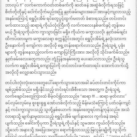
ဘာလုပ် !!” လက်ကောက်ဝတ်တစ်ဖက်ကို ဆတ်ခနဲ အဆွဲခံလိုက်ရသဖြင့်
စိတ်တိုတိုနှင့် ငေါက်လိုက်မည်အပြု နှုတ်ခမ်းများအပေါ် အားနှင့်ကျလာသည့်
အနမ်းကြောင့် ရွှေပိုးအိမ် ရင်တွေပွင့်ထွက်မတတ် ခံစားရသည်။ တင်းတင်း
ဖက်ထားသည့် ဆရာရဲ့ကိုယ်လုံးကြီးကို လက်ကလေးနှစ်ဖက်နှင့် တွန်းပေ
မယ့် ဦးရဲသူကိုယ်က ကွာသွားခြင်း မရှိ။ ကိုယ်က မကွာသလို၊ နှုတ်ခမ်ချင်း
ထိကပ်ထားမှုက မကွာလေရာ စက္ကန့်ပိုင်းအတွင်း ရွှေပိုးအိမ်ရဲ့နှလုံးသားက
ဦးနှောက်ကို ကျော်ကာ အလိုလို ရှေ့တန်းရောက်လာသည်။ ဦးရဲသူရဲ့ ပုခုံး
များကို တွန်းနေသည့်လက်က ကျောပြင်ကြီးအား အလိုလို သိုင်းဖက်မိသည်။
နှုတ်ခမ်းလေးတွေကလည်း တုံ့ပြန်အနမ်းတွေ ပေးဆပ်လာသည်။ ဦးရဲသူ
လက်က ရွှေပိုးအိမ်ရဲ့ကျောပြင်ကို တင်းတင်းဖက်ထားရင်း အောက်ဘက်သို့
အလိုလို လျှောဆင်းသွားသည်။
တင်ပါးလုံးလုံးလေးတွေပေါ် ရောက်သွားသောအခါ ခပ်တင်းတင်းကိုင်ကာ
ဖျစ်ညှစ်မိသည်။ မရိုးနိုင်သည့် တင်းရင်းအိစီးသော အတွေ့က ဦးရဲသူရဲ့
လက်ချောင်းတွေကြားထဲ စိမ့်ဝင်၍လာသည်။ “ဆရာ !!! … ဆရာ မှတ်လား”
ခပ်လှမ်းလှမ်းမှ စူးစူးရှရှ အော်ဟစ်လိုက်သည့် မိန်းမသံကြောင့် ပတ်ဝန်းကျင်
နှင့် ကင်းကွာသွားသည့် သူတို့နှစ်ယောက် အနမ်းတွေရပ်တန့်ကုန်သည်။ အသံ
လာရာသို့ မျက်နှာမူထားသည့် ရွှေပိုးအိမ် မျက်နှာလေး ကွက်ခနဲ အရင်
ပျက်သည်။ ခေါင်းကိုပုကာ ဦးရဲသူရဲ့ကိုယ်နှင့် သူမအား ကွယ်လိုက်သည်။
သို့သော် အနားသို့ အပြေးအလွှား ရောက်ရှိလာသည့် မြလွန်းချိုတို့ လူသိုက်
ကြောင့် ထွက်ပြေးဖို့တော့ အချိန်မရလိုက်ပါ။ “ဆရာ .. ရှင်းပြ ..” “ဘာမှ ရှင်းပြ