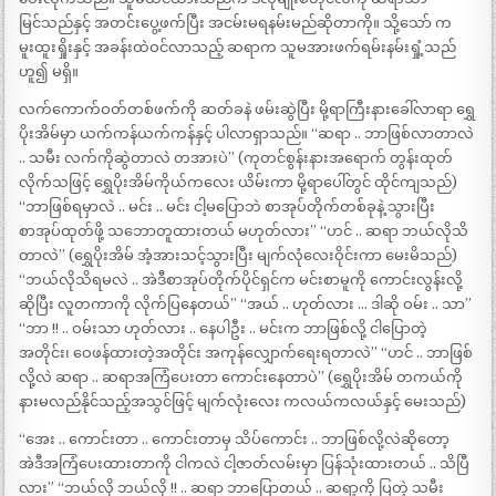
မြင်သည်နှင့် အတင်းပွေ့ဖက်ပြီး အငမ်းမရနမ်းမည်ဆိုတာကို။ သို့သော် က
မူးထူးရှိုးနှင့် အခန်းထဲဝင်လာသည့် ဆရာက သူမအားဖက်ရမ်းနမ်းရှုံ့သည်
ဟူ၍ မရှိ။
လက်ကောက်ဝတ်တစ်ဖက်ကို ဆတ်ခနဲ ဖမ်းဆွဲပြီး မို့ရာကြီးနားခေါ်လာရာ ရွှေ
ပိုးအိမ်မှာ ယက်ကန်ယက်ကန်နှင့် ပါလာရှာသည်။ “ဆရာ .. ဘာဖြစ်လာတာလဲ
.. သမီး လက်ကိုဆွဲတာလဲ တအားပဲ” (ကုတင်စွန်းနားအရောက် တွန်းထုတ်
လိုက်သဖြင့် ရွှေပိုးအိမ်ကိုယ်ကလေး ယိမ်းကာ မို့ရာပေါ်တွင် ထိုင်ကျသည်)
“ဘာဖြစ်ရမှာလဲ .. မင်း .. မင်း ငါ့မပြောဘဲ စာအုပ်တိုက်တစ်ခုနဲ့ သွားပြီး
စာအုပ်ထုတ်ဖို့ သဘောတူထားတယ် မဟုတ်လား” “ဟင် .. ဆရာ ဘယ်လိုသိ
တာလဲ” (ရွှေပိုးအိမ် အံ့အားသင့်သွားပြီး မျက်လုံလေးဝိုင်းကာ မေးမိသည်)
“ဘယ်လိုသိရမလဲ .. အဲဒီစာအုပ်တိုက်ပိုင်ရှင်က မင်းစာမူကို ကောင်းလွန်းလို့
ဆိုပြီး လူတကာကို လိုက်ပြနေတယ်” “အယ် .. ဟုတ်လား … ဒါဆို ဝမ်း .. သာ”
“ဘာ !! .. ဝမ်းသာ ဟုတ်လား .. နေပါဦး .. မင်းက ဘာဖြစ်လို့ ငါပြောတဲ့
အတိုင်း၊ ဝေဖန်ထားတဲ့အတိုင်း အကုန်လျှောက်ရေးရတာလဲ” “ဟင် .. ဘာဖြစ်
လို့လဲ ဆရာ .. ဆရာအကြံပေးတာ ကောင်းနေတာပဲ” (ရွှေပိုးအိမ် တကယ်ကို
နားမလည်နိုင်သည့်အသွင်ဖြင့် မျက်လုံးလေး ကလယ်ကလယ်နှင့် မေးသည်)
“အေး .. ကောင်းတာ .. ကောင်းတာမှ သိပ်ကောင်း .. ဘာဖြစ်လို့လဲဆိုတော့
အဲဒီအကြံပေးထားတာကို ငါကလဲ ငါ့ဇာတ်လမ်းမှာ ပြန်သုံးထားတယ် .. သိပြီ
လား” “ဘယ်လို ဘယ်လို !! .. ဆရာ ဘာပြောတယ် .. ဆရာ့ကို ပြတဲ့ သမီး