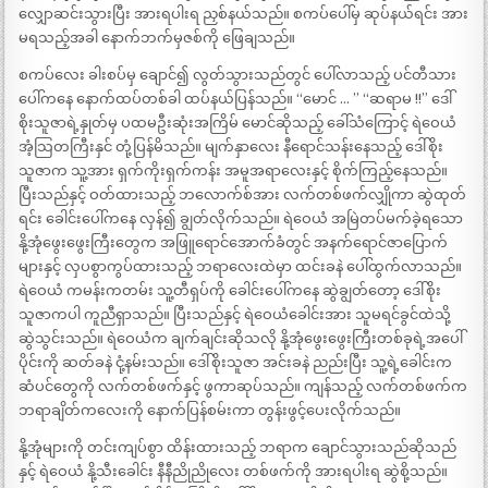
လျှောဆင်းသွားပြီး အားရပါးရ ညှစ်နယ်သည်။ စကပ်ပေါ်မှ ဆုပ်နယ်ရင်း အား
မရသည့်အခါ နောက်ဘက်မှဇစ်ကို ဖြေချသည်။
စကပ်လေး ခါးစပ်မှ ချောင်၍ လွတ်သွားသည်တွင် ပေါ်လာသည့် ပင်တီသား
ပေါ်ကနေ နောက်ထပ်တစ်ခါ ထပ်နယ်ပြန်သည်။ “မောင် … ” “ဆရာမ !!” ဒေါ်
စိုးသူဇာရဲ့နှုတ်မှ ပထမဦးဆုံးအကြိမ် မောင်ဆိုသည့် ခေါ်သံကြောင့် ရဲဝေယံ
အံ့သြတကြီးနှင် တုံ့ပြန်မိသည်။ မျက်နှာလေး နီရောင်သန်းနေသည့် ဒေါ်စိုး
သူဇာက သူ့အား ရှက်ကိုးရှက်ကန်း အမူအရာလေးနှင့် စိုက်ကြည့်နေသည်။
ပြီးသည်နှင့် ဝတ်ထားသည့် ဘလောက်စ်အား လက်တစ်ဖက်လျှိုကာ ဆွဲထုတ်
ရင်း ခေါင်းပေါ်ကနေ လှန်၍ ချွတ်လိုက်သည်။ ရဲဝေယံ အမြဲတပ်မက်ခဲ့ရသော
နို့အုံဖွေးဖွေးကြီးတွေက အဖြူရောင်အောက်ခံတွင် အနက်ရောင်ဇာပြောက်
များနှင့် လှပစွာကွပ်ထားသည့် ဘရာလေးထဲမှာ ထင်းခနဲ ပေါ်ထွက်လာသည်။
ရဲဝေယံ ကမန်းကတမ်း သူ့တီရှပ်ကို ခေါင်းပေါ်ကနေ ဆွဲချွတ်တော့ ဒေါ်စိုး
သူဇာကပါ ကူညီရှာသည်။ ပြီးသည်နှင့် ရဲဝေယံခေါင်းအား သူမရင်ခွင်ထဲသို့
ဆွဲသွင်းသည်။ ရဲဝေယံက ချက်ချင်းဆိုသလို နို့အုံဖွေးဖွေးကြီးတစ်ခုရဲ့အပေါ်
ပိုင်းကို ဆတ်ခနဲ ငုံ့နမ်းသည်။ ဒေါ်စိုးသူဇာ အင်းခနဲ ညည်းပြီး သူ့ရဲ့ခေါင်းက
ဆံပင်တွေကို လက်တစ်ဖက်နှင့် ဖွကာဆုပ်သည်။ ကျန်သည့် လက်တစ်ဖက်က
ဘရာချိတ်ကလေးကို နောက်ပြန်စမ်းကာ တွန်းဖွင့်ပေးလိုက်သည်။
နို့အုံများကို တင်းကျပ်စွာ ထိန်းထားသည့် ဘရာက ချောင်သွားသည်ဆိုသည်
နှင့် ရဲဝေယံ နို့သီးခေါင်း နီနီညိုညိုလေး တစ်ဖက်ကို အားရပါးရ ဆွဲစို့သည်။