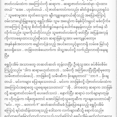
ဇာတ်လမ်းထဲက အကြောင်းကို ဆရာက .. ဆရာ့ဇာတ်လမ်းထဲမှာ သုံးထား
တယ်” “အေး .. ဟုတ်တယ် .. ငါ့ ဇာတ်ကောင်ကလည်း ဓါတ်ခွဲခန်းပညာရှင်ပဲ
..” သူမစာမူအား ထုတ်ဝေသူက ချီးကျူးနေတယ်ဆိုသည့် အပြောကြောင့်
ဝမ်းသာပျော်မြူးနေသူ ရွှေပိုးအိမ်၊ သူမ အပျော်က မိနစ်ပိုင်းမျှပင် မခံလိုက်။
ဘာကြောင့် ဦးရဲသူ စိတ်တို၊စိတ်ရှုပ်နေဟန် ပေါက်နေမှန်းလည်း ဒက်ခနဲ သိ
လိုက်သည်။ သူမကိုယ်တိုင်လည်း သူမဇာတ်လမ်းကို ဖတ်ပြီး အပြန်အလှန်
ကိုးကားရေးထားသည်ဆိုသော ဆရာဖြစ်သူအား မကျေနပ်တော့။
အနှစ်နှစ်အလလက မျှော်လင့်ခဲ့သည့် အပင်လေးပွင့်ဖူးလာဖို့ လမ်းစ မြင်ယုံ
လေးရှိသေး .. တခြားတစ်ယောက်က ဒါသူ့အပင်လို့ လက်ညိုးလာထိုးနေချ
ပြီ။
ရွှေပိုးအိမ် အသားတွေ တဆတ်ဆတ် တုန်လာပြီး ဦးရဲသူအား ခပ်စိမ်းစိမ်း
ကြည့်သည်။ “ဒါက ဆရာမဟုတ်တာဘဲ .. သမီးကို အကြံပေးပြီးပြီဆိုမှတော့
သမီးဇာတ်လမ်းပေါ့ .. ဘာဖြစ်လို့ သမီးဆီက ခိုးချရတာလဲ” “ဘာ !! … ခိုးချ
တယ် .. မင်းကများ ပြောရသေးတယ် .. မင်းက ဘာဖြစ်လို့ ငါ့ဇာတ်လမ်းထဲက
အကြောင်းအရာတွေ ယူရေးရသေးတာလဲ” “အို .. ဒါကတော့ ဆရာက ဘာဖြစ်
လို့ ဆရာ့ဇာတ်လမ်းကို ပေးဖတ်သလဲ .. နောက်ပြီး ဆရာပဲ လက်ချာမှာတုန်း
က ဟိုတုန်းက ဂရိတွေတောင် အောင်မြင်တဲ့သူတွေဆီက ကူးချသေးတာပဲဆို”
“မင်း .. ကွာ … တောက် !!” ဆတ်ဆတ်ထိမခံ ပြန်ပြောနေသည့် ရွှေပိုးအိမ်
ကြောင့် ရင်ထဲထိန်းထားရသည့် ဒေါသက လက်ဖျားဆီသို့ ရောက်သည်။
ရုတ်တရက်မြောက်တက်သွားသည့် လက်ကြောင့် ရွှေပိုးအိမ် မျက်လုံးကလေး