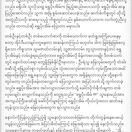
သလို၊ သူ့တကိုယ်လုံးတွင် ရွှေပိုးအိမ် နှုတ်ခမ်းနှင့် မထိဘူးသော နေရာရယ်လို့
လည်း မရှိပါ။ သူလိုသမျှ ရွှေပိုးအိမ်က ဖြည့်ဆည်းပေးသလို၊ ရွှေပိုးအိမ် ဆန္ဒ
ပြည့်အောင်လည်း သူက အမြဲ စွမ်းဆောင်ပေးခဲ့သည်။ ဆက်စ်ကိစ္စတွင် ထိုသို့
အတွဲညီသလို၊ စာရေးသည့် ကိစ္စတွင်လည်း နှစ်ယောက်သားက လက်တွဲညီလှ
သည်။ တကယ်ဆို ရွှေပိုးအိမ် ပြောတာ မမှားပါ။
တစ်ဦးနှင့်တစ်ဦး တစ်ယောက်စာကို တစ်ယောက်က ဖတ်ရှုအကြံပေးနေမှ
တော့ အိုင်ဒီယာချင်းတူနေတာ အဆန်းတကြယ် မဟုတ်။ ဒါက ဖြစ်မြဲဖြစ်လေ့
ရှိသော ကိစ္စသာ။ သူမဇာတ်လမ်းနှင့် သူ့ဇာတ်လမ်း တူသွားတာနှင့်တင် ရွှေ
ပိုးအိမ်နှင့် လမ်းခွဲရမည်တဲ့လား။ ရွှေပိုးအိမ်လို မိန်းကလေးမျိုး ဒီတစ်သက်
တွင် နောက်ထပ်ရော တွေ့ဖို့ဖြစ်နိုင်ဦးမှာလား .. ဦးရဲသူ ခြေလှမ်းတွေကို တံခါး
ဝဆီသို့ ဖြေညင်းစွာ လှမ်းမိသည်။ သုံးလေးလှမ်းလောက် လှမ်းပြီးသောအခါ
ဖြေးဖြေးခြင်း ရွေ့နေသည့် သူ့ခြေလှမ်းတွေက အရှိန်ရလာသည်။ ထို့နောက်
တွင်တော့ တည်းခိုခန်းတလျှောက် ပြေးလွှားကာ အပြင်ဘက်သို့ ထွက်လာခဲ့
သည်။ ရွှေပိုးအိမ်အား အင်းလျားလမ်းဘက်သို့ ခေါင်းငိုက်စိုက်ချကာ တစ်
လှမ်းချင်း လျှောက်နေသည်ကို တွေ့ရသည်။ “ရွှေပိုးအိမ် !!!!” သူမနာမည်အား
အကျယ်ကြီးအော်၍ ခေါ်လိုက်မှုကြောင့် ရွှေပိုးအိမ် ကိုယ်လုံးလေး ဆတ်ခနဲ
တုန်သွားသည်။ ခြေလှမ်းတွေက ရပ်သွားသည်။
နောက်ကိုပြန်လှည့်ကြည့်ဖို့ သူမနှလုံးသားတစ်ခြမ်းက တိုက်တွန်းနေပေမယ့်
ကျန်သည့်တစ်ခြမ်းက ခံပြင်းစိတ်ကြောင့် ခြေအစုံသာ ရပ်၍ နေလိုက်သည်။
သူမနောက်နားမှ တဖတ်ဖတ်နှင့် ခြေသံတွေ ကြားရသည်။ ထို့နောက် … “အို ..