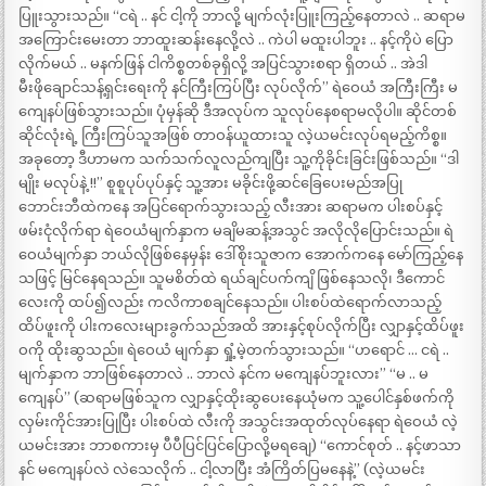
ပြူးသွားသည်။ “ငရဲ .. နင် ငါ့ကို ဘာလို့ မျက်လုံးပြူးကြည့်နေတာလဲ .. ဆရာမ
အကြောင်းမေးတာ ဘာထူးဆန်းနေလို့လဲ .. ကဲပါ မထူးပါဘူး .. နင့်ကိုပဲ ပြော
လိုက်မယ် .. မနက်ဖြန် ငါကိစ္စတစ်ခုရှိလို့ အပြင်သွားစရာ ရှိတယ် .. အဲဒါ
မီးဖိုချောင်သန့်ရှင်းရေးကို နင်ကြီးကြပ်ပြီး လုပ်လိုက်” ရဲဝေယံ အကြီးကြီး မ
ကျေနပ်ဖြစ်သွားသည်။ ပုံမှန်ဆို ဒီအလုပ်က သူလုပ်နေစရာမလိုပါ။ ဆိုင်တစ်
ဆိုင်လုံးရဲ့ ကြီးကြပ်သူအဖြစ် တာဝန်ယူထားသူ လဲ့ယမင်းလုပ်ရမည့်ကိစ္စ။
အခုတော့ ဒီဟာမက သက်သက်လူလည်ကျပြီး သူ့ကိုခိုင်းခြင်းဖြစ်သည်။ “ဒါ
မျိုး မလုပ်နဲ့ !!” စူစူပုပ်ပုပ်နှင့် သူ့အား မခိုင်းဖို့ဆင်ခြေပေးမည်အပြု
ဘောင်းဘီထဲကနေ အပြင်ရောက်သွားသည့် လီးအား ဆရာမက ပါးစပ်နှင့်
ဖမ်းငုံလိုက်ရာ ရဲဝေယံမျက်နှာက မချိမဆန့်အသွင် အလိုလိုပြောင်းသည်။ ရဲ
ဝေယံမျက်နှာ ဘယ်လိုဖြစ်နေမှန်း ဒေါ်စိုးသူဇာက အောက်ကနေ မော်ကြည့်နေ
သဖြင့် မြင်နေရသည်။ သူမစိတ်ထဲ ရယ်ချင်ပက်ကျိ ဖြစ်နေသလို၊ ဒီကောင်
လေးကို ထပ်၍လည်း ကလိကာစချင်နေသည်။ ပါးစပ်ထဲရောက်လာသည့်
ထိပ်ဖူးကို ပါးကလေးများခွက်သည်အထိ အားနှင့်စုပ်လိုက်ပြီး လျှာနှင့်ထိပ်ဖူး
ဝကို ထိုးဆွသည်။ ရဲဝေယံ မျက်နှာ ရှုံ့မဲ့တက်သွားသည်။ “ဟရောင် … ငရဲ ..
မျက်နှာက ဘာဖြစ်နေတာလဲ .. ဘာလဲ နင်က မကျေနပ်ဘူးလား” “မ .. မ
ကျေနပ်” (ဆရာမဖြစ်သူက လျှာနှင့်ထိုးဆွပေးနေယုံမက သူ့ပေါင်နှစ်ဖက်ကို
လှမ်းကိုင်အားပြုပြီး ပါးစပ်ထဲ လီးကို အသွင်းအထုတ်လုပ်နေရာ ရဲဝေယံ လဲ့
ယမင်းအား ဘာစကားမှ ပီပီပြင်ပြင်ပြောလို့မရချေ) “ကောင်စုတ် .. နင့်ဖာသာ
နင် မကျေနပ်လဲ လဲသေလိုက် .. ငါ့လာပြီး အံကြိတ်ပြမနေနဲ့” (လဲ့ယမင်း