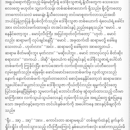
အရွယ်ရောက်ပြီးသည့် မိန်းမကြီးမို့ ဒေါ်စိုးသူဇာရဲ့နို့သီးတွေက သေးသေး
လေးတွေ မဟုတ်။ သူ့လက်သန်း တစ်ဆစ်စာလောက် ရှိသည်။ စို့လို့ကတော့
ဘာကောင်းသလဲ မမေးနဲ့။ နို့သီလေးတွေ တင်းမာစူတက်လာသည်အထိ
ဘယ်ပြန်ညာပြန် စို့ပစ်လိုက်သည်။ ဒေါ်စိုးသူဇာ တစ်ယောက် ရဲဝေယံရဲ့ခေါင်း
အား တင်းတင်းဖက်ထားရင်း တအင်းအင်းနှင့် ညည်းနေရသည်။ “မောင် .. မ
နေနိုင်တော့ဘူး .. မောင့်လီးကြီး အပြင်ထုတ်လိုက်တော့” “ဟုတ် … မောင်
လည်း ဆရာမကို လုပ်ချင်နေပြီ” “မောင် .. အခုထက်ထိ ဆရာမလို့ ခေါ်နေ
သေးတယ် .. ဟုတ်လား” “အင်း .. ဆရာမလို့ ခေါ်ရတာ အာတွေ့တယ် ..
ဆရာမ စိတ်မဆိုးဘူး မှတ်လား” “မဆိုးပါဘူး .. မောင် ဘာလုပ်လုပ် စိတ်ဆိုး
စရာလား” “တကယ် .. ဒါဆို” ရဲဝေယံက ပြောရင်းနှင့် ဒေါ်စိုးသူဇာရဲ့ပေါင်တံ
တစ်ဖက်ကို ကြွခိုင်းပြီး စကပ်အောက် လက်ထိုးထည့်ရင်း ပင်တီလေးကို
လှမ်းချွတ်သည်။ ခြေဖမိုး ဖောင်းဖောင်းလေးတစ်ဖက်မှ လွတ်သွားသည်
နောက် နောက်တစ်ဖက် ကျွတ်တာတောင် စောင့်မနေနိုင်တော့ဘဲ ဆရာမအား
သူ့ပေါင်ပေါ် ပွေ့တင်သည်။ ဒေါ်စိုးသူဇာ ကိုယ်တိုင်လည်း ရမ္မက်လှိုင်းတွေ
ပြင်းထန်နေပြီဖြစ်ရာ သူမလက်နှင့် ဘောင်းဘီထဲမှ ဆွဲထုတ်ထားသည့် လီးမာ
မာကြီးအား လက်သွယ်သွယ်လေးနှင့် လှမ်းကိုင်သည်။ အရည်တွေရွှဲစပြုနေ
သော အဖုတ်ဝနှင့်တေ့ကာ တင်ပါးနှစ်ဖက်ကို အပေါ်ကနေ အားနှင့်ဖိချလိုက်
သည်။
“ရှီး … အာ့ … အာ့” “အား .. ကောင်းတာ ဆရာမရယ်” တစ်ချက်ထဲနှင့် နက်နက်
ရှိုင်းရှိုင်း တိုးဝင်သွားသည့် လီးကြီးကြောင့် နှစ်ယောက်စလုံး အော်ကာညည်းမိ