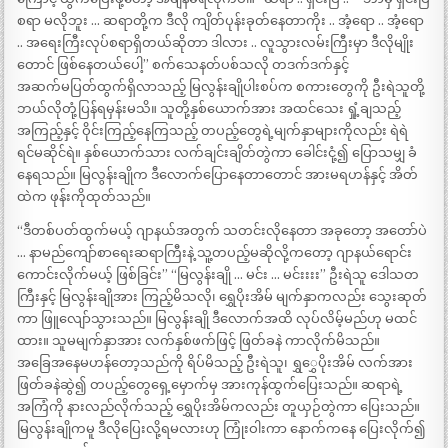
စရာ မလိုဘူး … ဆရာတို့က ဒီလို ကျိတ်ပုန်းခုတ်နေတာကိုး .. အံ့ရော .. အံ့ရော
.. အရေးကြီးလုပ်စရာရှိတယ်ဆိုတာ ဒါလား .. လူသွားလမ်းကြီးမှာ ဒီလိုမျိုး
တောင် ဖြစ်နေတယ်ပေါ့” စက်သေနတ်ပစ်သလို တဒက်ဒက်နှင့်
အဆက်မပြတ်ထွက်ရှိလာသည့် မြလွန်းချိုပါးစပ်က စကားတွေကို ဦးရဲသူတို့
ဘယ်လိုတုံ့ပြန်ရမှန်းမသိ။ သူတို့နှစ်ယောက်အား အထင်သေး ရှုံ့ချသည့်
အကြည့်နှင့် ဝိုင်းကြည့်နေကြသည့် တပည့်တွေရဲ့မျက်နှာများကိုလည်း ရဲရဲ
ရင်မဆိုင်ရဲ။ နှစ်ယောက်သား လက်ချင်းချိတ်တွဲကာ ခေါင်းငုံ့၍ ပြောသမျှ ခံ
နေရသည်။ မြလွန်းချိုက ဒီလောက်ပြောနေတာတောင် အားမရဟန်နှင့် အိတ်
ထဲက ဖုန်းကိုထုတ်သည်။
“ဒီတစ်ပတ်ထွက်မယ့် ဂျာနယ်အတွက် သတင်းလိုနေတာ အခုတော့ အတော်ပဲ
… နာမည်ကျော်စာရေးဆရာကြီးနဲ့ သူ့တပည့်မဆိုလို့ကတော့ ဂျာနယ်ရောင်း
ကောင်းလိုက်မယ့် ဖြစ်ခြင်း” “မြလွန်းချို … မင်း … မင်းးးး” ဦးရဲသူ ဒေါသတ
ကြီးနှင့် မြလွန်းချိုအား ကြည့်မိသလို၊ ရွှေပိုးအိမ် မျက်နှာကလည်း သွေးဆုတ်
ကာ ဖြူလျော်သွားသည်။ မြလွန်းချို ဒီလောက်အထိ လုပ်လိမ့်မည်ဟု မထင်
ထား။ သူမမျက်နှာအား လက်နှစ်ဖက်ဖြင့် ဖြတ်ခနဲ ကာလိုက်မိသည်။
အခြေအနေမဟန်တော့သည်ကို ရိပ်မိသည့် ဦးရဲသူ၊ ရွှွှေပိုးအိမ် လက်အား
ဖြတ်ခနဲဆွဲ၍ တပည့်တွေရှေ့မှောက်မှ အားကုန်ထွက်ပြေးသည်။ ဆရာရဲ့
အကြံကို နားလည်လိုက်သည့် ရွှေပိုးအိမ်ကလည်း တူယှဉ်တွဲကာ ပြေးသည်။
မြလွန်းချိုကမူ ဒီလိုပြေးလို့ရမလားဟု ကြုံးဝါးကာ နောက်ကနေ ပြေးလိုက်၍