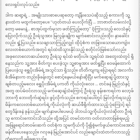
လေးရှင်းလုပ်သည်။
ဒါက ဆရာ့ရဲ့ .. အမျိုးသားစာပေဆုတော့ ကျိန်းသေပဲဆိုသည့် စကားကို သူ့
နားထဲက မထွက်တော့ပေ။ “ဟုတ်တယ် ပေးလိုက်ပြီ … ဘာဇာတ်လမ်းလဲလို့
တော့ မမေးနဲ့ .. စာအုပ်ထွက်မှသာ ဖတ်ကြည့်တော့” ဝံ့ကြွားသည့် လေသံနှင့်
ပြောလိုက်သည့် ဦးရဲသူအား မြလွန်းချိုက မျက်စောင်းလည်းထိုး၊ နှာခေါင်း
လည်း ရှုံ့ပြသည်။ သေချာသာကြည့်လျှင် ထိုပုံစံက တခြားသောယောကျ်ား
လေးတစ်ယောက်အတွင် ရင်ထဲထိသွားနိုင်သည့် စတိုင်လ်ဖြစ်သော်လည်း
အခုလောလောဆယ်တော့ ဦးရဲသူ ရင်ထဲ မတိုးပါ။ သူ့ရင်ထဲ အတွေးထဲတွင် ရှိ
နေသည်က သူ့အား စိတ်ကူး ပေးခဲ့သူ၊ သူ့စာမူအား ဖတ်ရှုပြီး ဝေဖန်ထောက်
ပြပေးခဲ့သူ ရွှေပိုးအိမ်ရဲ့အသွင်သာ ရှိသည်။ တိတိကျကျ ပြောရရင် အလင်္ကာ
စံအိမ်နားက တည်းခိုခန်းတွင် စောင့်နေမယ်နော်ဆိုပြီး မက်ဆေ့ချ် ပို့ထားသူ
ချစ်တပည့်မလေး ရွှေပိုးအိမ်ရဲ့ပကတိ ကိုယ်လုံးလေး … တင်ခနဲ မြည်သံနှင့်
အတူ ထပ်မံဝင်လာသည့် မက်ဆေ့ချ်သံကြောင့် ဦးရဲသူ ဖုန်းစကရင်က လော့ခ်
ဘားကို ဘေးတိုက်ဆွဲရင်း ဖွင့်လိုက်သည်။ စကရင်ပေါ်တွင် မြင်လိုက်ရသည့်
မိန်းကလေးတစ်ယောက်ရဲ့ကိုယ်လုံးကို ဆယ်ဖီရိုက်ထားသည့် ပုံကြောင့် ရင်
တွေဒိန်းခနဲ ခုန်သည်။ မျက်နှာမပါပေမယ့် ဒါဘယ်သူ့ကိုယ်လုံးလဲဆိုတာ ဦးရဲ
သူ ကောင်းကောင်းသိသည်။ ထို့အပြင် တမင်တကာ ဝတ်လာတာဖြစ်ရမည့်
အဖြူရောင်ဇာဝမ်းဆက် ဝတ်စုံက သူမကိုယ်ကို ပို၍စွဲမက်ဖွယ်ကောင်းအောင်
ဖန်တီးပေးနေသည်။ ဂလုခနဲ မြည်အောင်ပင် လည်ချောင်းထဲတက်လာသည့်
တံတွေးကို မျိုချရသည်။