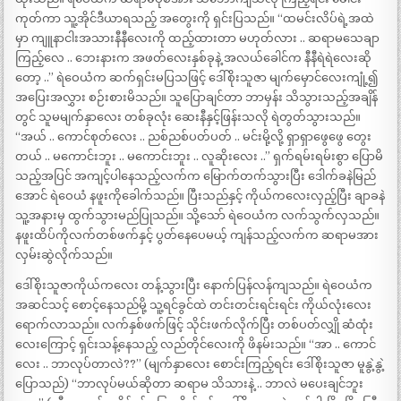
ကုတ်ကာ သူ့အိုင်ဒီယာရသည့် အတွေးကို ရှင်းပြသည်။ “ထမင်းလိပ်ရဲ့အထဲ
မှာ ကျူနာငါးအသားနီနီလေးကို ထည့်ထားတာ မဟုတ်လား .. ဆရာမသေချာ
ကြည့်လေ .. ဘေးနားက အဖတ်လေးနှစ်ခုနဲ့ အလယ်ခေါင်က နီနီရဲရဲလေးဆို
တော့ ..” ရဲဝေယံက ဆက်ရှင်းမပြသဖြင့် ဒေါ်စိုးသူဇာ မျက်မှောင်လေးကျုံ့၍
အပြေးအလွှား စဉ်းစားမိသည်။ သူပြောချင်တာ ဘာမှန်း သိသွားသည့်အချိန်
တွင် သူမမျက်နှာလေး တစ်ခုလုံး ဆေးနီနှင့်ဖြန်းသလို ရဲတွတ်သွားသည်။
“အယ် .. ကောင်စုတ်လေး .. ညစ်ညစ်ပတ်ပတ် .. မင်းမို့လို့ ရှာရှာဖွေဖွေ တွေး
တယ် .. မကောင်းဘူး .. မကောင်းဘူး .. လူဆိုးလေး ..” ရှက်ရမ်းရမ်းစွာ ပြောမိ
သည့်အပြင် အကျင့်ပါနေသည့်လက်က မြောက်တက်သွားပြီး ဒေါက်ခနဲမြည်
အောင် ရဲဝေယံ နဖူးကိုခေါက်သည်။ ပြီးသည်နှင့် ကိုယ်ကလေးလှည့်ပြီး ချာခနဲ
သူ့အနားမှ ထွက်သွားမည်ပြုသည်။ သို့သော် ရဲဝေယံက လက်သွက်လှသည်။
နဖူးထိပ်ကိုလက်တစ်ဖက်နှင့် ပွတ်နေပေမယ့် ကျန်သည့်လက်က ဆရာမအား
လှမ်းဆွဲလိုက်သည်။
ဒေါ်စိုးသူဇာကိုယ်ကလေး တန့်သွားပြီး နောက်ပြန်လန်ကျသည်။ ရဲဝေယံက
အဆင်သင့် စောင့်နေသည်မို့ သူ့ရင်ခွင်ထဲ တင်းတင်းရင်းရင်း ကိုယ်လုံးလေး
ရောက်လာသည်။ လက်နှစ်ဖက်ဖြင့် သိုင်းဖက်လိုက်ပြီး တစ်ပတ်လျှို ဆံထုံး
လေးကြောင့် ရှင်းသန့်နေသည့် လည်တိုင်လေးကို ဖိနမ်းသည်။ “အာ .. ကောင်
လေး .. ဘာလုပ်တာလဲ??” (မျက်နှာလေး စောင်းကြည့်ရင်း ဒေါ်စိုးသူဇာ မူနွဲ့နွဲ့
ပြောသည်) “ဘာလုပ်မယ်ဆိုတာ ဆရာမ သိသားနဲ့ .. ဘာလဲ မပေးချင်ဘူး