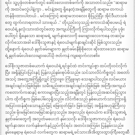
ရင်း သူ့ပုခုံးတစ်ဖက်တွင် ခေါင်းလေးတစ်ဖက်ကို အသာတင်သည်။ “ဆရာမ
ကို အထင်မလွဲပါနဲ့ကွာ .. မင်းနဲ့အတူ ရှိနေတဲ့အချိန်တွေကို ဆရာမ တကယ်
တန်ဖိုးထားပါတယ် .. မင်းကြောင့် ဆရာမဘဝလေး စိုပြည်ပြီး အိုင်ဒီယာသစ်
တွေ ထွက်လာရတာပါ သားရယ် ..” တိုးညင်းလှသည့် စကားသံဆိုပေမယ့် ရဲ
ဝေယံရဲ့နှလုံးသားထဲတွင်တော့ အကျယ်ကြီးကို ကြားလိုက်ရပါသည်။ ပုခုံး
ပေါ်တွင် ရှိနေသော ဆရာမရဲ့ မျက်နှာလေးကို မေးဖျားလေးကနေ တဆင့်မ
လိုက်သောအခါ ဒေါ်စိုးသူဇာနှင့် ရဲဝေယံမျက်နှာချင်းဆိုင် ဖြစ်သွားသည်။
ထို့နောက် ရဲဝေယံ နှုတ်ခမ်းများက နှုတ်ခမ်းနီစိုစိုလေး ဆိုးထားသော ဆရာမ
ရဲ့နှုတ်ခမ်းပါးလေးများပေါ်သို ဇတ်ကနဲ ကျရောက်လာ၏။
ဒေါ်စိုးသူဇာတစ်ယောက် ရဲဝေယံရဲ့ရင်ခွင်ထဲ တင်းကျပ်စွာ ထပ်တိုးဝင်လိုက်
ပြီး အရှိန်ပြင်းပြင်းနှင့် ပြန်လည်နမ်းစုပ်မိသည်။ သင်သာလိင်ကိစ္စတွင် အတော်
အသင့် အတွေ့အကြုံရှိလျှင် ကြားဖူး၊ ကြုံဖူးမှာ သေချာပါသည်။ လင်မယား
အချင်းချင်းပဲဖြစ်ဖြစ်၊ သမီးရည်းစားအချင်းချင်းပဲဖြစ်ဖြစ် အကြီးအကျယ်
ကတောက်ကဆနှင့် စကားများပြီးသည့်အချိန်တွင် ပြန်လည်အဆင်ပြေသွား
ပါက ထိုကိစ္စက ဖြစ်ပေါ်လေ့ရှိသည်။ လိင်ကိစသည် နှစ်ယောက်သားကြားရှိ
အပြင်းထန်ဆုံးသောနည်းဖြင့် ဖြေထုတ်ခြင်း ဖြစ်သဖြင့် အရှိန်အဟုန်ကြီးလှ
သည်။ မိုးမမြင်လေမမြင်ဆန်လှသည်။ အခုလည်း ရဲဝေယံက ဒေါ်စိုးသူဇာရဲ့
နှုတ်ခမ်းတွေကို အလွတ်မပေးဘဲ နမ်းသလို၊ ဒေါ်စိုးသူဇာကလည်း ရဲဝေယံ
မျက်နှာအား လက်နှစ်ဖက်နှင့်ညှပ်ကိုင်ရင်း အတင်းအကြမ်း ပြန်နမ်းသည်။
နမ်းနေရာမှ ရဲဝေယံ လက်တွေက ဆရာမရဲ့ဖင်သားအိအိထွားထွားကြီးတွေဆီ