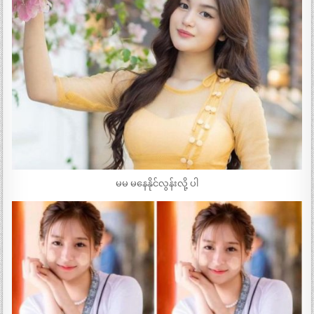
မမ မနေနိုင်လွန်းလို့ ပါ