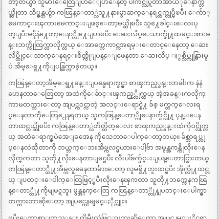
တာ့တယ္ဗ်ာ သူမ်ားေတြေျပာေျပာေနတဲ့ ပါကင္လုပ္ရတာအာယံုေနာက္တ
ယ္ဆိုတာ သိပ္မွန္တယ္ဗ်ာ ကၽြန္ေတာ္လဲသူ႔နားမွာဆက္ေနရင္ထက္လုပ္မိၿပီး ေက်ာ္
မေကာင္းၾကားမေကာင္းျဖစ္ေတာ့မယ္ဆိုၿပီး သူ႔ေခါင္းေလးပု
တ္ျပီးမငိုနဲ႔ေတာ့ေနာ္လို႔ေျပာၿပီး ေဆးလိပ္ေသာက္ဖို႔ထမင္းစားခ
န္းဘက္ကိုထြက္လာလိုက္တယ္ ေအာက္ကေကာင္ကအရမ္းေတာင္ေနေတာ့ ေဆး
လိပ္ထိုင္ေသာက္ေနရင္းစိတ္ကိုျပန္ေျဖေနတာ ေဆးလိပ္ ႏွစ္လိပ္ကုန္သြားမွ
ပဲ အိမ္ေရွ႔ကိုျပန္ထြက္လာခဲ့တယ္။
ကၽြန္ေတာ့အိမ္ေရွ႔ခန္းျပန္မေရာက္ခင္မွာ စာၾကည့္ခန္းတခါးက နဲနဲ
ဟေနတာေတြေတာ့ အထဲကိုေခ်ာင္းၾကည့္လိုက္တယ္ အဲ့အခန္းကလိုက္
ကာမတက္ထားေတာ့ အျပင္ကဝင္လာတဲ့ အလင္းေရာင္နဲ႔ ခ်စ္ မက္တက္ေလးရ
ပ္ေနတာကိုေတြ႕ေနရတယ္ သူကၽြန္ေတာ္ကိုေနာက္ခ်င္လို႔ ပုန္းေန
တာထင္တယ္ဆိုၿပီး ကၽြန္ေတာ္လဲတိတ္တိတ္ေလး စာၾကည့္ခန္းထဲကိုဝင္လိုက္တ
ယ္ အထဲေရာက္မွပဲအေျခအေန ကိုသေဘာေပါက္ေတာ့တယ္။ ခ်စ္ဘာရပ္လု
ပ္ေနလဲဆိုတာကို ဘယ္ဘက္ေဘးအိမ္ကလင္မယားေပါ့ဗ်ာ အမွန္အကန္ကိုလိုးေန
လိုက္ၾကတာ သူတို႔လိုးေနတာျမင္ၿပီး လီးပါခ်က္ခ်င္းျပန္ေတာင္သြားတယ္
ကၽြန္ေတာ္တို႔အိမ္ကလူမေနတာမ်ားေတာ့ လူမရွိ႔ဘူးထင္ၿပီး အိုက္လို႔ထင္တ
ယ္ ျပတင္းေပါက္ေတြဖြင့္ၿပီးလိုးေနၾကတာ သူတို႔ဘက္ကေနကၽြ
န္ေတာ္တို႔ကိုမျမင္ရဘူး မွန္အနက္ေတြ ကၽြန္ေတာ္တို႔ျပတင္းေပါက္မွာ
တက္ထားတာဆိုေတာ့ အျပင္ကေနမျမင္ႏိုင္ဘူး။
ၿပီးေတာ့စာျကည့္ခန္း ကိုမီးလဲဖြင့္ထားဘူးဆိုေတာ့ အျပင္ကျမင္ႏိုင္စရာ