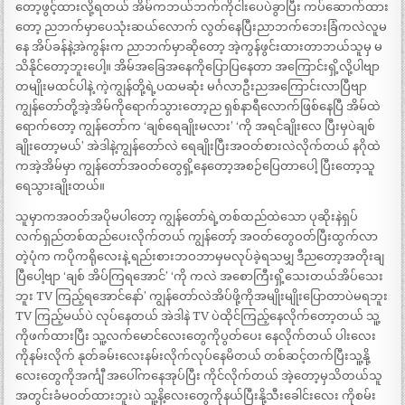
တော့ဖွင့်ထားလို့ရတယ် အိမ်ကဘယ်ဘက်ကိုငါးပေပဲခွာပြီး ကပ်ဆောက်ထား
တော့ ညဘက်မှာပေသုံးဆယ်လောက် လွတ်နေပြီးညာဘက်ဘေးခြံကလဲလူမ
နေ အိပ်ခန်နဲ့အဲကွန်းက ညာဘက်မှာဆိုတော့ အဲ့ကွန်ဖွင်းထားတာဘယ်သူမှ မ
သိနိုင်တော့ဘူးပေါ့။ အိမ်အခြေအနေကိုပြောပြနေတာ အကြောင်းရှိ့လို့ပါဗျာ
တမျိုးမထင်ပါနဲ့ ကဲ့ကျွန်တို့ရဲ့ပထမဆုံး မင်္ဂလာဦးညအကြောင်းလာပြီဗျာ
ကျွန်တော်တို့အဲ့အိမ်ကိုရောက်သွားတော့ည ရှစ်နာရီလောက်ဖြစ်နေပြီ အိမ်ထဲ
ရောက်တော့ ကျွန်တော်က ‘ချစ်ရေချိုးမလား’ ‘ကို အရင်ချိုးလေ ပြီးမှပဲချစ်
ချိုးတော့မယ်’ အဲဒါနဲ့ကျွန်တော်လဲ ရေချိုးပြီးအဝတ်စားလဲလိုက်တယ် နဂိုထဲ
ကအဲ့အိမ်မှာ ကျွန်တော်အဝတ်တွေရှိ့နေတော့အစဉ်ပြေတာပေါ့ ပြီးတော့သူ
ရေသွားချိုးတယ်။
သူမှာကအဝတ်အပိုမပါတော့ ကျွန်တော်ရဲ့တစ်ထည်ထဲသော ပုဆိုးနဲရှပ်
လက်ရှည်တစ်ထည်ပေးလိုက်တယ် ကျွန်တော့် အဝတ်တွေဝတ်ပြီးထွက်လာ
တဲ့ပုံက ကပိုကရိုလေးနဲ့ ရည်းစားဘဝဘာမှမလုပ်ခဲ့ရသမျှ ဒီညတော့အတိုးချ
ပြီပေါ့ဗျာ ‘ချစ် အိပ်ကြရအောင်’ ‘ကို ကလဲ အစောကြီးရှိ့သေးတယ်အိပ်သေး
ဘူး TV ကြည့်ရအောင်နော်’ ကျွန်တော်လဲအိပ်ဖို့ကိုအမျိုးမျိုးပြောတာပဲမရဘူး
TV ကြည့်မယ်ပဲ လုပ်နေတယ် အဲဒါနဲ TV ပဲထိုင်ကြည့်နေလိုက်တော့တယ် သူ့
ကိုဖက်ထားပြီး သူ့လက်မောင်လေးတွေကိုပွတ်ပေး နေလိုက်တယ် ပါးလေး
ကိုနမ်းလိုက် နုတ်ခမ်းလေးနမ်းလိုက်လုပ်နေမိတယ် တစ်ဆင့်တက်ပြီးသူ့နို့
လေးတွေကိုအင်္ကျီ အပေါ်ကနေအုပ်ပြီး ကိုင်လိုက်တယ် အဲ့တော့မှသိတယ်သူ
အတွင်းခံမဝတ်ထားဘူးပဲ သူ့နိ့လေးတွေကိုနယ်ပြီးနို့သီးခေါင်းလေး ကိုစမ်း