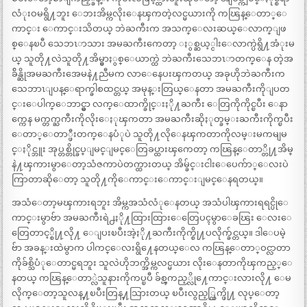
လံုးဝမရွိ႔ဘူး ေဘးအိမ္ကလိုးေနၾကတဲ့လင္မယားကို ကၽြန္ေတာ္ေ
ကာင္း ေကာင္းသိတယ္ ဘဲႀကီးက အသက္ေလးဆယ္ေလာက္ျဖ
စ္ေနၿပီ သေဘၤာသား အမႀကီးကေတာ့ ႏွစ္ဆယ့္ငါးေလာက္ပဲရွိ႔အံုးမ
ယ္ သူတို႔လဲသူတို႔အိမ္မွာႏွစ္ေယာက္ထဲ ဘဲႀကီးသေဘၤာတက္ေန တဲ့အ
ခ်ိန္ဆိုအမႀကီးအေမနဲ႔ညီမက လာေနေပးၾကတယ္ အခုဟိုဘဲႀကီးက
သေဘာၤျပန္ေရာက္ခါစထင္တယ္ အမုန္းတြယ္ေနတာ အမႀကီးကိုျပတ
င္းေပါက္ေဘာင္မွာ လက္ေထာက္ခိုင္းႏို႔ႀကီး ေတြကိုကိုင္ၿပီး ေနာ
က္ကေန မက္တက္ႀကီးကိုလိုးေႏုၾကတာ အမႀကီးဆိုႏုတ္ခမ္းႀကီးကိုက္ၿပီး
ေတာ္ေတာ္ဖီးတက္ေနပံုပဲ သူတို႔လိုေနၾကတာကိုလမ္းမကမျမ
င္ႏိုင္ဘူး အုပ္တစ္တိုင္ခပ္ျမင္ျမင္ေတြခပ္ထားၾကေတာ့ ကၽြန္ေတာ္တို႔အိမ္
နဲ႔ၾကားမွာေတာ့သံဇကာပဲတက္ထားတယ္ အိမ္ခ်င္းငါးေပေက်ာ္ေလးပဲ
ကြာတာဆိုေတာ့ သူတို႔ကိုေကာင္းေကာင္းျမင္ေနရတယ္။
အသံေတာ့မၾကားရဘူး အိမ္ကအသံလံုေနတယ္ အသံပါၾကားရရင္ပိုေ
ကာင္းမွာဗ်ာ အမႀကီးရဲ႕ႏို႔ထြားထြားေတြေပၚမွာေခၽြး ေလးေ
တြေတာင့္စို႔လို႔ ေျပးၿပီးအဲ့ႏို႔ႀကီးကိုက္စို႔ပလိုက္ခ်င္တယ္။ ဒါေပမဲ့
ဗ်ာ အခန္းထဲမွာက ပါကင္ေလးရွိ႔ေနတယ္ေလ ကၽြန္ေတာ္ဝင္လာတာ
ကိုခ်စ္သိပံုေတာင္မရဘူး သူလဲဟိုဘက္အိမ္ကလင္မယား လိုးေနတာကိုၾကည့္ေ
နတယ္ ကၽြန္ေတာ္လဲသူနားကိုကပ္ၿပီ ခ်စ္ၾကည့္လို႔ေကာင္းလားလို႔ ေမ
လိုက္ေတာ့သူလန္႔ၿပီးတြန္႔သြားတယ္ ၿပီးလွည့္ထြက္ဖို႔ လုပ္ေတာ့