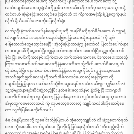
ပြီး ထောင်နေတဲ့လီးပေါ်ကို သူလက်ယူပြီးတော့တင်ပေးလိုက်တော့ သူ့
လက်ချောင်းလေးတွေနဲ့လီးကိုညစ်ထားတယ်။ ဟိုဘက်မှာတော့မောသွားလို့
ထင်တယ် ဖြေးဖြေးလေးလုပ်နေ ကြတယ် ဘဲကြီးကအမကြီးရဲ့နို့တွေကိုနယ်
လိုက် နို့သီးခေါင်းလေးကိုခြေလိုက်နဲ့။
လက်ညှိုးနဲ့လက်ခလယ်နစ်ချောင်းပူးကို အမကြီးကိုစုတ်ခိုင်းနေတယ် လျှာနဲ့
လဲလျက်တယ် အနောက်ကနေလဲဖြေးဖြေးလေးလိုးနေတယ် ‘ ကို ချစ်
ခြေထောက်တွေညောင်းနေပြီ ‘ အဲ့လိုပြောတာနဲ့ကျွန်တော်လဲ ပြတင်းပေါက်နား
က စားပွဲပေါ်ကိုပွေ့တင်ပြီးကျွန်တော်ကနောက်က နေဖက်ပြီးသူ့ဒူးကိုထောင်
ခိုင်းပြီး ပေါင်ကိုကားခိုင်းလိုက်တယ် လက်တစ်ဖက်ကပေါင်းကားပေးထားတဲ့
ကြား ကစောက်ဖုတ်အဝလေးကိုနဲနဲလေးထိုးထည့်လိုက် စောက်စိလေးပွတ်
လိုက်လုပ်ပြီး နောက်လက်တစ်ဖက်နဲ့နို့လေးတွေကိုင်ရင် ကျွန်တော့မယား
အသစ်ချွတ်ချွတ်လေးနဲ့ ဟိုဘက်အိမ်ကလင်မယားလိုးနေကြတာ ကို
ချောင်းကြည့်ရတာ တော်တော်ကိုဖီးတွေအရမ်းတက်တယ်ဗျာ ကျွန်တော်လဲ
သူ့ကိုမျက်နာချင်ဆိုင်ဆွဲ့လည့်ပြီး နုတ်ခမ်းတွေကိုနမ်း နို့ကိုစို့ ပြီးဘာဂျာပါ
ပေးလိုက်တယ်ဗျာ သူဆိုကော့ပြန်လန်နေတာပဲ ကျုပ်ပစပ်လဲပေပွသွားတာပဲ
အဲမှာသူကမေးလာတယ် ကို လုပ်တော့မလားတဲ့ ကျုပ်ကလဲဒါကိုဆောင့်နေ
တာ သူ့ကိုပြန်မေးလိုက်တယ်။
ခံချင်နေပြီလားလို့ သူခေါင်းညိမ့်ပြတယ် အဲ့တော့ကျုပ်လဲ လီးနဲ့သူ့စောက်ဖုတ်
လေး ကိုအပေါ်အောက်ပွတ်ပေး ပြီးလိုးဖို့ပြင်နေလိုက်တယ် ‘ ကိုထည့်လိုက်
တော့ကွာ’ တဲ့ ‘အရမ်းနာရင်ပြောနော် ချစ် ‘ ဆိုပြီး ဖြည်ဖြည်ချင်းထည့်လိုက်