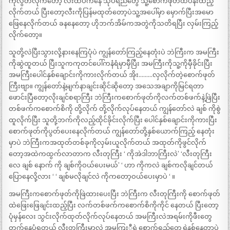
ကိုလွတ်လိုက်တော့ လီးထိပ်ကနေ သုပ်ရည်တွေ သူ့စောက်ဖုတ်ထဲပန်းထည့်
လိုက်တယ် ပြီးတော့လီးကိုပြန်မထုတ်တော့ပဲသူ့အပေါ်မှာ မှောက်ပြီးအမော
ဖြေနေလိုက်တယ် ခနနေတော့ ဟိုဘက်အိမ်ကအတွဲကိုသတိရပြီး လှမ်းကြည့်
လိုက်တော့။
သူတို့လဲပြီးသွားလို့နားနေကြပုံပဲ ကျွန်တော်ကြည့်နေတုံးပဲ ဘဲကြီးက အမကြီး
ကိုဆွဲထူတယ် ပြီးသူကကုတင်ပေါ်ကနံရံမှာမှီပြီး အမကြီးကိုသူ့ကိုမှီခိုင်းပြီး
အမကြီးပေါင်နှစ်ချောင်းကိုကားလိုက်တယ် အိုး………လှလိုက်တဲ့စောက်ဖုတ်
ကြီးဗျာ။ ကျွန်တော်နဲ့မျက်နာချင်းဆိုင်ဆိုတော့ အသေအချာကိုမြင်ရတာ
ဖောင်းပြီတော့လိုးချင်စရာကြီး ဘဲကြီးကစောက်ဖုတ်ကိုလက်တစ်ဖက်နဲ့ဖြဲပြီး
တစ်ဖက်ကစောက်စိကို တို့လိုက် တို့လိုက်လုပ်နေတယ် ကျွန်တော်လဲ ချစ် ကိုစွဲ
ထူလိုက်ပြီး သူတို့ဘက်ကိုလည့်ထိုင်ခိုင်းလိုက်ပြီး ပေါင်နှစ်ချောင်းကိုကားပြီး
စောက်ဖုတ်ကိုပွတ်ပေးနေလိုက်တယ် ကျွန်တော်တို့နှစ်ယောက်ကြည့် နေတုံး
မှာပဲ ဘဲကြီးကအထုတ်တစ်ခုကိုလှမ်းယူလိုက်တယ် အထုတ်ကိုဖွင်လိုက်
တော့အထဲကထွက်လာတာက လီးတုကြီး ‘ ကိုအဲဒါဘာကြီးလဲ’ ‘လီးတုကြီး
လေ ချစ် နောက် ကို ချစ်ကိုဝယ်ပေးမယ်’ ‘ ဟာ ကိုကလဲ ချစ်ကလိုချင်တယ်
ပြောနေလို့လား ‘ ‘ ချစ်မလိုချင်လဲ ကိုကတော့ဝယ်ပေးမှာပဲ ‘ ။
အမကြီးကစောက်ဖုတ်ကိုဖြဲထားပေးပြီး ဘဲကြီးက လီးတုကြီးကို စောက်ဖုတ်
ထဲဖြေးဖြေချင်းထည့်ပြီး လက်တစ်ဖက်ကစောက်စိကိုကိုင် နေတယ် ပြီးတော့
ပုံမှန်လေး သွင်းလိုက်ထုတ်လိုက်လုပ်နေတယ် အမကြီးလဲအရမ်းကိုဖီးတွေ
တက်နေပုံရတယ် လီးတုကြီးမှာလဲ အမကြးီရဲ့စောက်ရည်တွေရွှဲနစ်နေတာပဲ