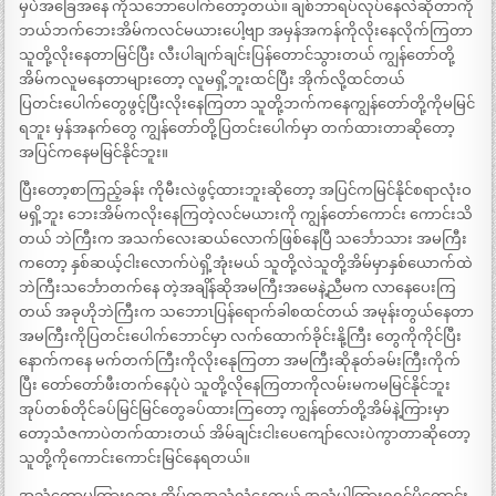
မှပဲအခြေအနေ ကိုသဘောပေါက်တော့တယ်။ ချစ်ဘာရပ်လုပ်နေလဲဆိုတာကို
ဘယ်ဘက်ဘေးအိမ်ကလင်မယားပေါ့ဗျာ အမှန်အကန်ကိုလိုးနေလိုက်ကြတာ
သူတို့လိုးနေတာမြင်ပြီး လီးပါချက်ချင်းပြန်တောင်သွားတယ် ကျွန်တော်တို့
အိမ်ကလူမနေတာများတော့ လူမရှိ့ဘူးထင်ပြီး အိုက်လို့ထင်တယ်
ပြတင်းပေါက်တွေဖွင့်ပြီးလိုးနေကြတာ သူတို့ဘက်ကနေကျွန်တော်တို့ကိုမမြင်
ရဘူး မှန်အနက်တွေ ကျွန်တော်တို့ပြတင်းပေါက်မှာ တက်ထားတာဆိုတော့
အပြင်ကနေမမြင်နိုင်ဘူး။
ပြီးတော့စာကြည့်ခန်း ကိုမီးလဲဖွင့်ထားဘူးဆိုတော့ အပြင်ကမြင်နိုင်စရာလုံးဝ
မရှိ့ဘူး ဘေးအိမ်ကလိုးနေကြတဲ့လင်မယားကို ကျွန်တော်ကောင်း ကောင်းသိ
တယ် ဘဲကြီးက အသက်လေးဆယ်လောက်ဖြစ်နေပြီ သင်္ဘောသား အမကြီး
ကတော့ နှစ်ဆယ့်ငါးလောက်ပဲရှိ့အုံးမယ် သူတို့လဲသူတို့အိမ်မှာနှစ်ယောက်ထဲ
ဘဲကြီးသင်္ဘောတက်နေ တဲ့အချိန်ဆိုအမကြီးအမေနဲ့ညီမက လာနေပေးကြ
တယ် အခုဟိုဘဲကြီးက သဘောၤပြန်ရောက်ခါစထင်တယ် အမုန်းတွယ်နေတာ
အမကြီးကိုပြတင်းပေါက်ဘောင်မှာ လက်ထောက်ခိုင်းနို့ကြီး တွေကိုကိုင်ပြီး
နောက်ကနေ မက်တက်ကြီးကိုလိုးနေုကြတာ အမကြီးဆိုနုတ်ခမ်းကြီးကိုက်
ပြီး တော်တော်ဖီးတက်နေပုံပဲ သူတို့လိုနေကြတာကိုလမ်းမကမမြင်နိုင်ဘူး
အုပ်တစ်တိုင်ခပ်မြင်မြင်တွေခပ်ထားကြတော့ ကျွန်တော်တို့အိမ်နဲ့ကြားမှာ
တော့သံဇကာပဲတက်ထားတယ် အိမ်ချင်းငါးပေကျော်လေးပဲကွာတာဆိုတော့
သူတို့ကိုကောင်းကောင်းမြင်နေရတယ်။
အသံတော့မကြားရဘူး အိမ်ကအသံလုံနေတယ် အသံပါကြားရရင်ပိုကောင်း