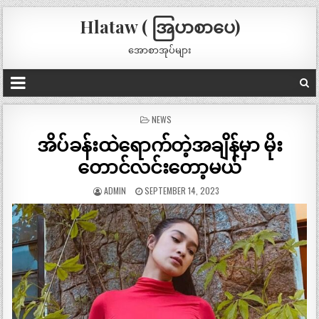
Hlataw ( အြပာစာပေ)
အောစာအုပ်များ
POSTED
NEWS
IN
အိပ်ခန်းထဲရောက်တဲ့အချိန်မှာ မိုး
တောင်လင်းတော့မယ်
ADMIN
SEPTEMBER 14, 2023