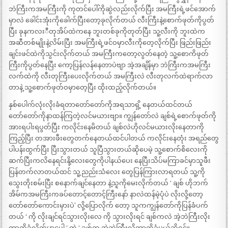
ဘဲကြီးကအမကြီးကို ကုတင်ပေါ်ကိုဆွဲလည်းလိုက်ပြီး အမကြီးရဲ့ဖင်အောက်
မှာလဲ ခေါင်းအုံးကိုခေါက်ပြီးတော့ခုလိုက်တယ် လီးကြီးနဲ့စောက်ဖုတ်ကိုပွတ်
ပြီး ခုနကလးီတုအိပ်ထဲကနေ ဘူးတစ်ခုကိုတုတ်ပြီး သူ့လီးကို ဘူးထဲက
အဆီတစ်မျိုးနဲ့လိမ်းပြီး အမကြီးရဲ့ဖင်ဝမှာလီးကိုတေ့လိုက်ပြီး ဖြည်းဖြည်း
ချင်းဖင်ထဲကိုသွင်းလိုက်တယ် အမကြီးကတော့လွတ်နေတဲ့ သူ့စောကိဖုတ်
ကြီးကိုပွတ်နေပြီး ကော့ပြန်လန်နေတာပဲဗျာ အဲ့အချိန်မှာ ဘဲကြီးကအမကြီး
လက်ထဲကို လီးတုကြီးပေးလိုက်တယ် အမကြီးလဲ လီးတုလက်ထဲရာက်လာ
တာနဲ့ သူ့စောက်ဖုတ်ဝမှာတေ့ပြီး ထိုးထည့်လိုက်တယ်။
နှစ်ပေါက်လုံးလိုးခံရတာတော်တော်ကိုအရသာရှိ့ နေတယ်ထင်တယ်
တော်တော်ကိုနာထန်ကြတဲ့လင်မယားဗျာ။ ကျွန်တော်လဲ ချစ်ရဲ့စောက်ဖုတ်ကို
အားရပါးရပွတ်ပြီး ကလိုင်းနေမိတယ် ချစ်လဲဟိုလင်မယားလိုးနေတာကို
ကြည့်ပြီး တအားဖီးတွေတက်နေတယ်ထင်ပါတယ် ကလိုင်းနေတုံး အရည်တွေ
ပါပန်းထွက်ပြီး ပြီးသွားတယ် သူပြီသွားတယ်ဆိုပေမဲ့ သူ့စောက်စိလေးကို
ဆက်ပြီးကလိနေရင်းနို့လေးတွေကိုပါနယ်ပေး နေပြီးသိပ်မကြာခင်မှာသူဖီး
ပြန်တက်လာတယ်ထင် သူ့ညည်းသံလေး တွေပြန်ကြားလာရတယ် သူ့ကို
သွေးတိုးစမ်းပြီး စနောက်ချင်နေတာ နဲ့သူကိုမေးလိုက်တယ် ‘ ချစ် ဟိုဘက်
အိမ်ကအမကြီးကခပ်တောင့်တောင့်ကြီးနော် နာလဲထန်မဲ့ပုံပဲ လိုးလို့တော့
တော်တော်ကောင်းမှားပဲ’ လို့ပြောလိုက် တော့ သူကကျွန်တော်ကိုပြန်ခံပက်
တယ် ‘ ကို လိုးချင်ရင်သွားလိုးလေ ကို သွားလိုးရင် ချစ်ကလဲ အဲ့ဘဲကြီးလိုး
တာကိုခံလိုက်မှာပေါ့ ‘ တဲ့ ‘ ချစ်က အဲ့ဘဲကြီးလိုတာကိုခံမယ်ဆိုရင်။