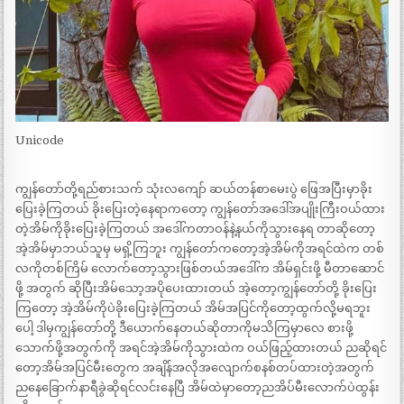
Unicode
ကျွန်တော်တို့ရည်စားသက် သုံးလကျော် ဆယ်တန်စာမေးပွဲ ဖြေအပြီးမှာခိုး
ပြေးခဲ့ကြတယ် ခိုးပြေးတဲ့နေရာကတော့ ကျွန်တော်အဒေါ်အပျိုးကြီးဝယ်ထား
တဲ့အိမ်ကိုခိုးပြေးခဲ့ကြတယ် အဒေါ်ကတာဝန်နဲ့နယ်ကိုသွားနေရ တာဆိုတော့
အဲ့အိမ်မှာဘယ်သူမှ မရှိ့ကြဘူး ကျွန်တော်ကတော့အဲ့အိမ်ကိုအရင်ထဲက တစ်
လကိုတစ်ကြိမ် လောက်တော့သွားဖြစ်တယ်အဒေါ်က အိမ်ရှင်းဖို့ မီတာဆောင်
ဖို့ အတွက် ဆိုပြီးအိမ်သော့အပိုပေးထားတယ် အဲ့တော့ကျွန်တော်တို့ ခိုးပြေး
ကြတော့ အဲ့အိမ်ကိုပဲခိုးပြေးခဲ့ကြတယ် အိမ်အပြင်ကိုတော့ထွက်လို့မရဘူး
ပေါ့ ဒါမှကျွန်တော်တို့ ဒီယောက်နေတယ်ဆိုတာကိုမသိကြမှာလေ စားဖို့
သောက်ဖို့အတွက်ကို အရင်အဲ့အိမ်ကိုသွားထဲက ဝယ်ဖြည့်ထားတယ် ညဆိုရင်
တော့အိမ်အပြင်မီးတွေက အချိန်အလိုအလျောက်စနစ်တပ်ထားတဲ့အတွက်
ညနေခြောက်နာရီခွဲဆိုရင်လင်းနေပြီ အိမ်ထဲမှာတော့ညအိပ်မီးလောက်ပဲထွန်း