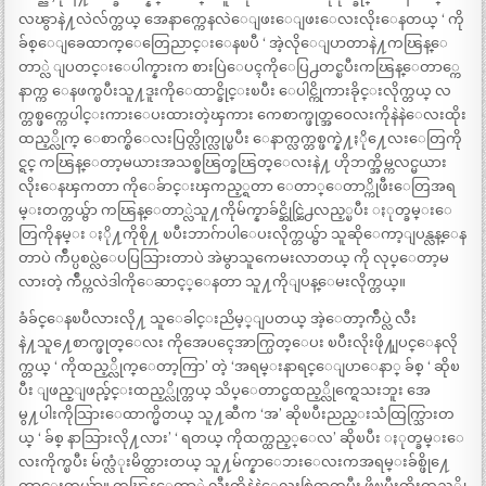
လၽွာနဲ႔လဲလ်က္တယ္ အေနာက္ကေနလဲေျဖးေျဖးေလးလိုးေနတယ္ ‘ ကို
ခ်စ္ေျခေထာက္ေတြေညာင္းေနၿပီ ‘ အဲ့လိုေျပာတာနဲ႔ကၽြန္ေ
တာ္လဲ ျပတင္းေပါက္နားက စားပြဲေပၚကိုေပြ႕တင္ၿပီးကၽြန္ေတာ္ကေ
နာက္က ေနဖက္ၿပီးသူ႔ဒူးကိုေထာင္ခိုင္းၿပီး ေပါင္ကိုကားခိုင္းလိုက္တယ္ လ
က္တစ္ဖက္ကေပါင္းကားေပးထားတဲ့ၾကား ကေစာက္ဖုတ္အဝေလးကိုနဲနဲေလးထိုး
ထည့္လိုက္ ေစာက္စိေလးပြတ္လိုက္လုပ္ၿပီး ေနာက္လက္တစ္ဖက္နဲ႔ႏို႔ေလးေတြကို
င္ရင္ ကၽြန္ေတာ့မယားအသစ္ခၽြတ္ခၽြတ္ေလးနဲ႔ ဟိုဘက္အိမ္ကလင္မယား
လိုးေနၾကတာ ကိုေခ်ာင္းၾကည့္ရတာ ေတာ္ေတာ္ကိုဖီးေတြအရ
မ္းတက္တယ္ဗ်ာ ကၽြန္ေတာ္လဲသူ႔ကိုမ်က္နာခ်င္ဆိုင္ဆြဲ႕လည့္ၿပီး ႏုတ္ခမ္းေ
တြကိုနမ္း ႏို႔ကိုစို႔ ၿပီးဘာဂ်ာပါေပးလိုက္တယ္ဗ်ာ သူဆိုေကာ့ျပန္လန္ေန
တာပဲ က်ဳပ္ပစပ္လဲေပပြသြားတာပဲ အဲမွာသူကေမးလာတယ္ ကို လုပ္ေတာ့မ
လားတဲ့ က်ဳပ္ကလဲဒါကိုေဆာင့္ေနတာ သူ႔ကိုျပန္ေမးလိုက္တယ္။
ခံခ်င္ေနၿပီလားလို႔ သူေခါင္းညိမ့္ျပတယ္ အဲ့ေတာ့က်ဳပ္လဲ လီး
နဲ႔သူ႔ေစာက္ဖုတ္ေလး ကိုအေပၚေအာက္ပြတ္ေပး ၿပီးလိုးဖို႔ျပင္ေနလို
က္တယ္ ‘ ကိုထည့္လိုက္ေတာ့ကြာ’ တဲ့ ‘အရမ္းနာရင္ေျပာေနာ္ ခ်စ္ ‘ ဆိုၿ
ပီး ျဖည္ျဖည္ခ်င္းထည့္လိုက္တယ္ သိပ္ေတာင္မထည့္လိုက္ရေသးဘူး အေ
မွ႔ပါးကိုသြားေထာက္မိတယ္ သူ႔ဆီက ‘အ’ ဆိုၿပီးညည္းသံထြက္သြားတ
ယ္ ‘ ခ်စ္ နာသြားလို႔လား’ ‘ ရတယ္ ကိုထက္ထည့္ေလ’ ဆိုၿပီး ႏုတ္ခမ္းေ
လးကိုက္ၿပီး မ်က္လံုးမိတ္ထားတယ္ သူ႔မ်က္နာေဘးေလးကအရမ္းခ်စ္ဖို႔ေ
ကာင္းတယ္ဗ်ာ။ ကၽြန္ေတာ္လဲ လီးကိုနဲနဲေလးစြဲထုတ္ၿပီး ဖိၿပီးထိုးထည့္လို