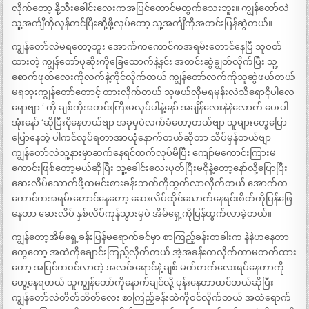
လိုက်တော့ နို့သီးခေါင်းလေးကအပြင်တောင်မထွက်သေးဘူး။ ကျွန်တော်လဲ
သူ့အင်္ကျီကိုလှန်တင်ပြီးဆို့ဖို့လုပ်တော့ သူ့အင်္ကျီကိုအတင်းပြန်ဆွဲတယ်။
ကျွန်တော်လဲမရတော့ဘူး အောက်ကကောင်ကအရမ်းတောင်နေပြီ သူဝတ်
ထားတဲ့ ကျွန်တော်ပုဆိုးကိုခြေထောက်နဲ့နင်း အတင်းဆွဲချွတ်လိုက်ပြီး သူ့
စောက်ဖုတ်လေးကိုလက်နဲ့ကိုင်လိုက်တယ် ကျွန်တော်လက်ကိုသူဆွဲဖယ်တယ်
မရဘူးကျွန်တော်တောင့် ထားလိုက်တယ် သူဖယ်လိုမရမှန်းလဲသိရောငိုပါလေ
ရောဗျာ ‘ ကို ချစ်ကိုအတင်းကြီးမလုပ်ပါနဲ့နော် အချိန်လေးနဲနဲလောက် ပေးပါ
အုံးနော် ‘ဆိုပြီးငိုနေတယ်ဗျာ အခုမှပဲလက်ခံတော့တယ်ဗျာ သူများတွေပြော
ပြောနေတဲ့ ပါကင်လုပ်ရတာအာယုံနောက်တယ်ဆိုတာ သိပ်မှန်တယ်ဗျာ
ကျွန်တော်လဲသူ့နားမှာဆက်နေရင်ထက်လုပ်မိပြီး ကျော်မကောင်းကြားမ
ကောင်းဖြစ်တော့မယ်ဆိုပြီး သူ့ခေါင်းလေးပုတ်ပြီးမငိုနဲ့တော့နော်လို့ပြောပြီး
ဆေးလိပ်သောက်ဖို့ထမင်းစားခန်းဘက်ကိုထွက်လာလိုက်တယ် အောက်က
ကောင်ကအရမ်းတောင်နေတော့ ဆေးလိပ်ထိုင်သောက်နေရင်းစိတ်ကိုပြန်ဖြေ
နေတာ ဆေးလိပ် နှစ်လိပ်ကုန်သွားမှပဲ အိမ်ရှေ့ကိုပြန်ထွက်လာခဲ့တယ်။
ကျွန်တော့အိမ်ရှေ့ခန်းပြန်မရောက်ခင်မှာ စာကြည့်ခန်းတခါးက နဲနဲဟနေတာ
တွေတော့ အထဲကိုချောင်းကြည့်လိုက်တယ် အဲ့အခန်းကလိုက်ကာမတက်ထား
တော့ အပြင်ကဝင်လာတဲ့ အလင်းရောင်နဲ့ ချစ် မက်တက်လေးရပ်နေတာကို
တွေ့နေရတယ် သူကျွန်တော်ကိုနောက်ချင်လို့ ပုန်းနေတာထင်တယ်ဆိုပြီး
ကျွန်တော်လဲတိတ်တိတ်လေး စာကြည့်ခန်းထဲကိုဝင်လိုက်တယ် အထဲရောက်