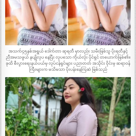
အသက်၄၅နှစ်အရွယ် ဒေါက်တာ ဆုရတီ မှာလည်း သမီးဖြစ်သူ ပိုးရတီနှင့်
ညီအမသဖွယ် နုပျိုလှပ နေပြီး လှပသော ကိုယ်လုံး ပိုင်ရှင် တယောက်ဖြစ်၏။
ခုထိ စီးပွားရေးနယ်ပယ်မှ လုပ်ငန်ရှင်များ ပညာတတ် အသိုင်း ဝိုင်းမှ ဆရာဝန်
ကြီးများက မသိမသာ ပိုးပန်းနေကြဆဲ ဖြစ်သည်