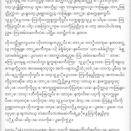
သူ႔ပခုန္းေလးကိုင္ထိမ္းၿပီး ဆက္ၾကည္ျရေအာင္လို႔ ေျပာလိုက္ေ
တာ့ျပန္ညိမ္သြာတယ္ သူေအာက္ပိုင္းမွာ ဘာမွမဝတ္ထားဘူး ကၽြန္ေတာ္ခၽြ
တ္လိုက္ထဲက ျပန္မဝတ္ျဖစ္တာထင္တယ္ ကၽြန္ေတာ္လဲေနာက္ကေနဖက္ၿပီး
သူ႔ႏို႔ေလးေတြကိုလက္တစ္ဖက္ကကိုင္ၿပီး လက္တစ္ဖက္ကသူ႔ ေပါင္ေလးေတြ
ကိုပြတ္ၿပီး ေပါင္းအတြငး္ဖက္ေလးကိုပြတ္လိုက္ ေတာ့ အားပါးပါးအရ
ည္ေတြအမ်ားႀကီးပဲေပါင္ထိေတာင္ဆီးက် ေနတာ။
ဟိုဘက္အိမ္ကလင္မယား လိုးတာၾကည့္ၿပီး ေတာ္ေတာ္ဖီးတက္ေနတာထင္တ
ယ္ ကၽြန္ေတာ္အႀကိဳက္ေပါ့‘ ခ်စ္ခံခ်င္ေနၿပီလား’ ‘ဟာ မခံခ်င္ပါဘူး ‘ ‘ ခ်စ္က
သာမခံခ်င္ဘူးေျပာတာ ေအာက္မွာအရည္ေတြ အမ်ားႀကီးပဲ ‘ ‘ ဘာေ
တြေျပာမွန္းလဲမသိဘူး ရွက္စရာႀကီးကြာ ‘ သူ႔ႏို႔ေလးေတြကိုအျပင္
ကေနကိုင္ရတာ အားမရေတာ့ဘူး အက်ႌၾကယ္သီသံုးလံုးေလာက္ျဖဳတ္ အ
က်ႌရင္ဘက္ကိုဟလိုက္ၿပီး ေတာ့သူ႔ႏို႔ေလးေတြကိုနယ္လိုက္တယ္ အကာမပါပဲ
ကိုင္ရတာဆိုေတာ့ ေတာ္ေတာ္ကိုင္လို႔ေကာင္းတယ္ ေနာက္ကေနသူဖင္
တံုးေလးကိုကိုင္ရင္ ေစာက္ဖုတ္အဝေလးကိုပြတ္ေပးေနလိုက္တယ္ ကၽြန္ေ
တာ္ေဘာင္းဘီကိုခၽြတ္ၿပီး ေထာင္ေနတဲ့လီးေပၚကို သူလက္ယူၿ
ပီးေတာ့တင္ေပးလိုက္ေတာ့ သူ႔လက္ေခ်ာင္းေလးေတြနဲ႔လီးကို
ညစ္ထားတယ္။ ဟိုဘက္မွာေတာ့ေမာသြားလို႔ထင္တယ္ ေျဖးေျဖးေလး
လုပ္ေန ၾကတယ္ ဘဲႀကီးကအမႀကီးရဲ႕ႏို႔ေတြကိုနယ္လိုက္
ႏို႔သီးေခါင္းေလးကိုေျခလိုက္နဲ႔။
လက္ညႇိုးနဲ႔လက္ခလယ္နစ္ေခ်ာင္းပူးကို အမႀကီးကိုစုတ္ခိုင္းေနတယ္