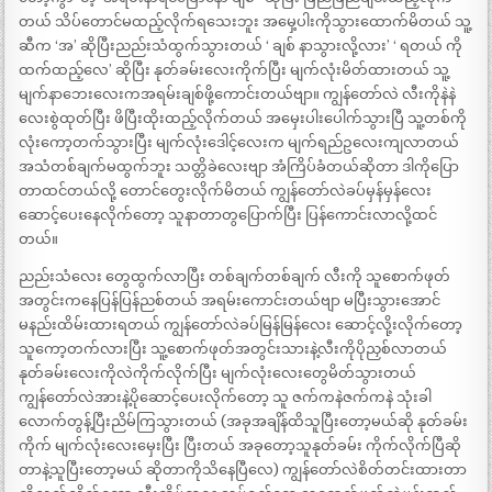
တယ် သိပ်တောင်မထည့်လိုက်ရသေးဘူး အမှေ့ပါးကိုသွားထောက်မိတယ် သူ့
ဆီက ‘အ’ ဆိုပြီးညည်းသံထွက်သွားတယ် ‘ ချစ် နာသွားလို့လား’ ‘ ရတယ် ကို
ထက်ထည့်လေ’ ဆိုပြီး နုတ်ခမ်းလေးကိုက်ပြီး မျက်လုံးမိတ်ထားတယ် သူ့
မျက်နာဘေးလေးကအရမ်းချစ်ဖို့ကောင်းတယ်ဗျာ။ ကျွန်တော်လဲ လီးကိုနဲနဲ
လေးစွဲထုတ်ပြီး ဖိပြီးထိုးထည့်လိုက်တယ် အမှေးပါးပေါက်သွားပြီ သူ့တစ်ကို
လုံးကော့တက်သွားပြီး မျက်လုံးဒေါင့်လေးက မျက်ရည်ဥလေးကျလာတယ်
အသံတစ်ချက်မထွက်ဘူး သတ္တိခဲလေးဗျာ အံကြိပ်ခံတယ်ဆိုတာ ဒါကိုပြော
တာထင်တယ်လို့ တောင်တွေးလိုက်မိတယ် ကျွန်တော်လဲခပ်မှန်မှန်လေး
ဆောင့်ပေးနေလိုက်တော့ သူနာတာတွပြောက်ပြီး ပြန်ကောင်းလာလို့ထင်
တယ်။
ညည်းသံလေး တွေထွက်လာပြီး တစ်ချက်တစ်ချက် လီးကို သူစောက်ဖုတ်
အတွင်းကနေပြန်ပြန်ညစ်တယ် အရမ်းကောင်းတယ်ဗျာ မပြီးသွားအောင်
မနည်းထိမ်းထားရတယ် ကျွန်တော်လဲခပ်မြန်မြန်လေး ဆောင့်လို့းလိုက်တော့
သူကော့တက်လားပြီး သူ့စောက်ဖုတ်အတွင်းသားနဲ့လီးကိုပိုညှစ်လာတယ်
နုတ်ခမ်းလေးကိုလဲကိုက်လိုက်ပြီး မျက်လုံးလေးတွေမိတ်သွားတယ်
ကျွန်တော်လဲအားနဲ့ပိုဆောင့်ပေးလိုက်တော့ သူ ဇက်ကနဲဇက်ကနဲ သုံးခါ
လောက်တွန့်ပြီးညိမ်ကြသွားတယ် (အခုအချိန်ထိသူပြီးတော့မယ်ဆို နုတ်ခမ်း
ကိုက် မျက်လုံးလေးမှေးပြီး ပြီးတယ် အခုတော့သူနုတ်ခမ်း ကိုက်လိုက်ပြီဆို
တာနဲ့သူပြီးတော့မယ် ဆိုတာကိုသိနေပြီလေ) ကျွန်တော်လဲစိတ်တင်းထားတာ