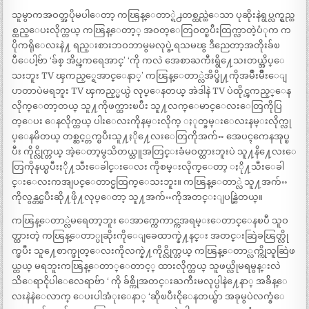
သူမွာကအဝတ္အပိုမပါေတာ့ ကၽြန္ေတာ္ရဲ႕တစ္ထည္ထဲေသာ ပုဆိုးနဲရွပ္လက္ရွည္တ
စ္ထည္ေပးလိုက္တယ္ ကၽြန္ေတာ့္ အဝတ္ေတြဝတ္ၿပီးထြက္လာတဲ့ပံုက က
ပိုကရိုေလးနဲ႔ ရည္းစားဘဝဘာမွမလုပ္ခဲ့ရသမၽွ ဒီညေတာ့အတိုးခ်ၿ
ပီေပါ့ဗ်ာ ‘ခ်စ္ အိပ္ၾကရေအာင္’ ‘ကို ကလဲ အေစာႀကီးရွိ႔ေသးတယ္အိပ္ေ
သးဘူး TV ၾကည့္ရေအာင္ေနာ္’ ကၽြန္ေတာ္လဲအိပ္ဖို႔ကိုအမ်ိဳးမ်ိဳးေျ
ပာတာပဲမရဘူး TV ၾကည့္မယ္ပဲ လုပ္ေနတယ္ အဲဒါနဲ TV ပဲထိုင္ၾကည့္ေန
လိုက္ေတာ့တယ္ သူ႔ကိုဖက္ထားၿပီး သူ႔လက္ေမာင္ေလးေတြကိုပြ
တ္ေပး ေနလိုက္တယ္ ပါးေလးကိုနမ္းလိုက္ ႏုတ္ခမ္းေလးနမ္းလိုက္လု
ပ္ေနမိတယ္ တစ္ဆင့္တက္ၿပီးသူ႔ႏို႔ေလးေတြကိုအက်ႌ အေပၚကေနအုပ္ၿ
ပီး ကိုင္လိုက္တယ္ အဲ့ေတာ့မွသိတယ္သူအတြင္းခံမဝတ္ထားဘူးပဲ သူ႔နိ႔ေလးေ
တြကိုနယ္ၿပီးႏို႔သီးေခါင္းေလး ကိုစမ္းလိုက္ေတာ့ ႏို႔သီးေခါ
င္းေလးကအျပင္ေတာင္မထြက္ေသးဘူး။ ကၽြန္ေတာ္လဲ သူ႔အက်ႌ
ကိုလွန္တင္ၿပီးဆို႔ဖို႔လုပ္ေတာ့ သူ႔အက်ႌကိုအတင္းျပန္ဆြဲတယ္။
ကၽြန္ေတာ္လဲမရေတာ့ဘူး ေအာက္ကေကာင္ကအရမ္းေတာင္ေနၿပီ သူဝ
တ္ထားတဲ့ ကၽြန္ေတာ္ပုဆိုးကိုေျခေထာက္နဲ႔နင္း အတင္းဆြဲခၽြတ္လို
က္ၿပီး သူ႔ေစာက္ဖုတ္ေလးကိုလက္နဲ႔ကိုင္လိုက္တယ္ ကၽြန္ေတာ္လက္ကိုသူဆြဲဖ
ယ္တယ္ မရဘူးကၽြန္ေတာ္ေတာင့္ ထားလိုက္တယ္ သူဖယ္လိုမရမွန္းလဲ
သိေရာငိုပါေလေရာဗ်ာ ‘ ကို ခ်စ္ကိုအတင္းႀကီးမလုပ္ပါနဲ႔ေနာ္ အခ်ိန္ေ
လးနဲနဲေလာက္ ေပးပါအံုးေနာ္ ‘ဆိုၿပီးငိုေနတယ္ဗ်ာ အခုမွပဲလက္ခံေ