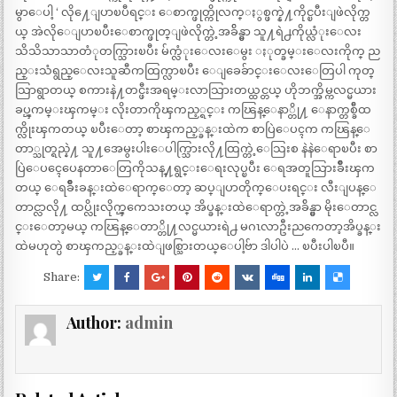
မွာေပါ့ ‘ လို႔ေျပာၿပီရင္း ေစာက္ဖုတ္ကိုလက္ႏွစ္ဖက္နဲ႔ကိုင္ၿပီးျဖဲလိုက္တ
ယ္ အဲလိုေျပာၿပီးေစာက္ဖုတ္ျဖဲလိုက္တဲ့အခ်ိန္မွာ သူ႔ရဲ႕ကိုယ္လံုးေလး
သိသိသာသာတံုတက္သြားၿပီး မ်က္လံုးေလးေမွး ႏုတ္ခမ္းေလးကိုက္ ည
ည္းသံရွည္ေလးသူဆီကထြက္လာၿပီး ေျခေခ်ာင္းေလးေတြပါ ကုတ္
သြာရွာတယ္ စကားနဲ႔တင္ဖီးအရမ္းလာသြားတယ္ထင္တယ္ ဟိုဘက္အိမ္ကလင္မယား
ခပ္ၾကမ္းၾကမ္း လိုးတာကိုၾကည့္ရင္း ကၽြန္ေနာ္တို႔ ေနာက္တစ္ခ်ီထ
က္လိုးၾကတယ္ ၿပီးေတာ့ စာၾကည့္ခန္းထဲက စာပြဲေပၚက ကၽြန္ေ
တာ္သုတ္ရည္နဲ႔ သူ႔အေမွးပါးေပါက္သြားလို႔ထြက္တဲ့ေသြးစ နဲနဲေရာၿပီး စာ
ပြဲေပၚေပေနတာေတြကိုသန္႔ရွင္းေရးလုပ္ၿပီး ေရအတူသြားခ်ိဳးၾက
တယ္ ေရခ်ိဳးခန္းထဲေရာက္ေတာ့ ဆပ္ျပာတိုက္ေပးရင္း လီးျပန္ေ
တာင္လာလို႔ ထပ္လိုးလိုက္ၾကေသးတယ္ အိပ္ခန္းထဲေရာက္တဲ့အခ်ိန္မွာ မိုးေတာင္လ
င္းေတာ့မယ္ ကၽြန္ေတာ္တို႔လင္မယားရဲ႕ မဂၤလာဦးညကေတာ့အိပ္ခန္း
ထဲမဟုတ္ပဲ စာၾကည့္ခန္းထဲျဖစ္သြားတယ္ေပါ့ဗ်ာ ဒါပါပဲ … ၿပီးပါၿပီ။
Share:
Author:
admin