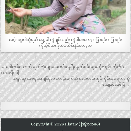
အင့် ရော့ပါကိုရယ် ရော့ပါ ကွဲချင်လည်း ကွဲပါစေတော့ ပြောရင်း ပြောရင်း
ကိုယ့်စိတ်ကိုယ်မထိန်းနိုင်တော့ဘဲ
Post
← မဝါတစ်ယောက် မျက်လုံးများမှေးစင်းနေပြီး နှုတ်ခမ်းများကိုလည်း ကိုက်ခဲ
navigation
ထားလို့ပေါ့
ဆန္ဒတွေ ယစ်မူနေးချိန်မှာပဲ မောင့်လက်ကို တင်းတင်းဆုပ်ကိုင်ထားရတာကို
ကျေနပ်နေမိပြီ →
Copyright © 2026 Hlataw ( အြပာစာပေ)