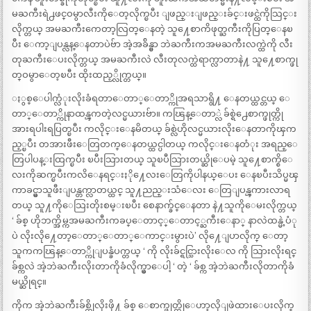
မႀကီးရဲ႕ဖင္ဝမွာလီးကိုေတ့လိုက္ၿပီး ျဖည္းျဖည္းခ်င္းဖင္ထဲကိုသြင္း
လိုက္တယ္ အမႀကီးကေတာ့လြတ္ေနတဲ့ သူ႔ေစာကိဖုတ္ႀကီးကိုပြတ္ေနၿ
ပီး ေကာ့ျပန္လန္ေနတာပဲဗ်ာ အဲ့အခ်ိန္မွာ ဘဲႀကီးကအမႀကီးလက္ထဲကို လီး
တုႀကီးေပးလိုက္တယ္ အမႀကီးလဲ လီးတုလက္ထဲရာက္လာတာနဲ႔ သူ႔ေစာက္ဖု
တ္ဝမွာေတ့ၿပီး ထိုးထည့္လိုက္တယ္။
ႏွစ္ေပါက္လံုးလိုးခံရတာေတာ္ေတာ္ကိုအရသာရွိ႔ ေနတယ္ထင္တယ္ ေ
တာ္ေတာ္ကိုနာထန္ၾကတဲ့လင္မယားဗ်ာ။ ကၽြန္ေတာ္လဲ ခ်စ္ရဲ႕ေစာက္ဖုတ္ကို
အားရပါးရပြတ္ၿပီး ကလိုင္းေနမိတယ္ ခ်စ္လဲဟိုလင္မယားလိုးေနတာကိုၾက
ည့္ၿပီး တအားဖီးေတြတက္ေနတယ္ထင္ပါတယ္ ကလိုင္းေနတံုး အရည္ေ
တြပါပန္းထြက္ၿပီး ၿပီးသြားတယ္ သူၿပီသြားတယ္ဆိုေပမဲ့ သူ႔ေစာက္စိေ
လးကိုဆက္ၿပီးကလိေနရင္းႏို႔ေလးေတြကိုပါနယ္ေပး ေနၿပီးသိပ္မၾ
ကာခင္မွာသူဖီးျပန္တက္လာတယ္ထင္ သူ႔ညည္းသံေလး ေတြျပန္ၾကားလာရ
တယ္ သူ႔ကိုေသြးတိုးစမ္းၿပီး စေနာက္ခ်င္ေနတာ နဲ႔သူကိုေမးလိုက္တယ္
‘ ခ်စ္ ဟိုဘက္အိမ္ကအမႀကီးကခပ္ေတာင့္ေတာင့္ႀကီးေနာ္ နာလဲထန္မဲ့ပံု
ပဲ လိုးလို႔ေတာ့ေတာ္ေတာ္ေကာင္းမွားပဲ’ လို႔ေျပာလိုက္ ေတာ့
သူကကၽြန္ေတာ္ကိုျပန္ခံပက္တယ္ ‘ ကို လိုးခ်င္ရင္သြားလိုးေလ ကို သြားလိုးရင္
ခ်စ္ကလဲ အဲ့ဘဲႀကီးလိုးတာကိုခံလိုက္မွာေပါ့ ‘ တဲ့ ‘ ခ်စ္က အဲ့ဘဲႀကီးလိုတာကိုခံ
မယ္ဆိုရင္။
ကိုက အဲ့ဘဲႀကီးခ်စ္ကိုလိုးဖို႔ ခ်စ္ ေစာက္ဖုတ္ကိုေဟာ့လိုျဖဲထားေပးလိုက္