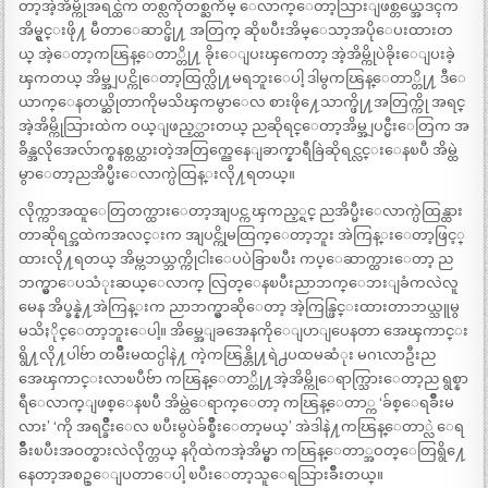
တာ့အဲ့အိမ္ကိုအရင္ထဲက တစ္လကိုတစ္ႀကိမ္ ေလာက္ေတာ့သြားျဖစ္တယ္အေဒၚက
အိမ္ရွင္းဖို႔ မီတာေဆာင္ဖို႔ အတြက္ ဆိုၿပီးအိမ္ေသာ့အပိုေပးထားတ
ယ္ အဲ့ေတာ့ကၽြန္ေတာ္တို႔ ခိုးေျပးၾကေတာ့ အဲ့အိမ္ကိုပဲခိုးေျပးခဲ့
ၾကတယ္ အိမ္အျပင္ကိုေတာ့ထြက္လို႔မရဘူးေပါ့ ဒါမွကၽြန္ေတာ္တို႔ ဒီေ
ယာက္ေနတယ္ဆိုတာကိုမသိၾကမွာေလ စားဖို႔ေသာက္ဖို႔အတြက္ကို အရင္
အဲ့အိမ္ကိုသြားထဲက ဝယ္ျဖည့္ထားတယ္ ညဆိုရင္ေတာ့အိမ္အျပင္မီးေတြက အ
ခ်ိန္အလိုအေလ်ာက္စနစ္တပ္ထားတဲ့အတြက္ညေနေျခာက္နာရီခြဲဆိုရင္လင္းေနၿပီ အိမ္ထဲ
မွာေတာ့ညအိပ္မီးေလာက္ပဲထြန္းလို႔ရတယ္။
လိုက္ကာအထူေတြတက္ထားေတာ့အျပင္က ၾကည့္ရင္ ညအိပ္မီးေလာက္ပဲထြန္ထား
တာဆိုရင္အထဲကအလင္းက အျပင္ကိုမထြက္ေတာ့ဘူး အဲကြန္းေတာ့ဖြင့္
ထားလို႔ရတယ္ အိမ္ကဘယ္ဘက္ကိုငါးေပပဲခြာၿပီး ကပ္ေဆာက္ထားေတာ့ ည
ဘက္မွာေပသံုးဆယ္ေလာက္ လြတ္ေနၿပီးညာဘက္ေဘးျခံကလဲလူ
မေန အိပ္ခန္နဲ႔အဲကြန္းက ညာဘက္မွာဆိုေတာ့ အဲ့ကြန္ဖြင္းထားတာဘယ္သူမွ
မသိႏိုင္ေတာ့ဘူးေပါ့။ အိမ္အေျခအေနကိုေျပာျပေနတာ အေၾကာင္း
ရွိ႔လို႔ပါဗ်ာ တမ်ိဳးမထင္ပါနဲ႔ ကဲ့ကၽြန္တို႔ရဲ႕ပထမဆံုး မဂၤလာဦးည
အေၾကာင္းလာၿပီဗ်ာ ကၽြန္ေတာ္တို႔အဲ့အိမ္ကိုေရာက္သြားေတာ့ည ရွစ္နာ
ရီေလာက္ျဖစ္ေနၿပီ အိမ္ထဲေရာက္ေတာ့ ကၽြန္ေတာ္က ‘ခ်စ္ေရခ်ိဳးမ
လား’ ‘ကို အရင္ခ်ိဳးေလ ၿပီးမွပဲခ်စ္ခ်ိဳးေတာ့မယ္’ အဲဒါနဲ႔ကၽြန္ေတာ္လဲ ေရ
ခ်ိဳးၿပီးအဝတ္စားလဲလိုက္တယ္ နဂိုထဲကအဲ့အိမ္မွာ ကၽြန္ေတာ္အဝတ္ေတြရွိ႔ေ
နေတာ့အစဥ္ေျပတာေပါ့ ၿပီးေတာ့သူေရသြားခ်ိဳးတယ္။