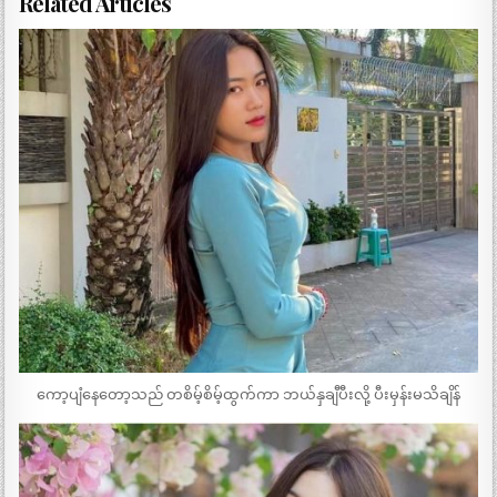
Related Articles
ကော့ပျံနေတော့သည် တစိမ့်စိမ့်ထွက်ကာ ဘယ်နှချီပီးလို့ ပီးမှန်းမသိချိန်