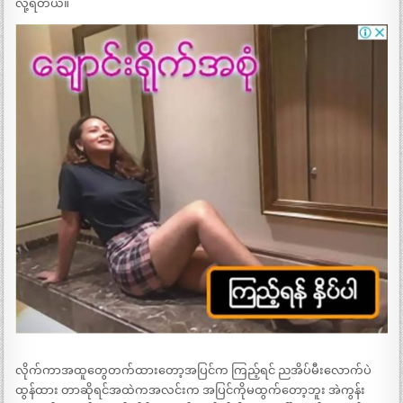
လို့ရတယ်။
လိုက်ကာအထူတွေတက်ထားတော့အပြင်က ကြည့်ရင် ညအိပ်မီးလောက်ပဲ
ထွန်ထား တာဆိုရင်အထဲကအလင်းက အပြင်ကိုမထွက်တော့ဘူး အဲကွန်း