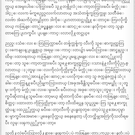
က္တယ္ အေမွးပါးေပါက္သြားၿပီ သူ႔တစ္ကိုလံုးေကာ့တက္သြားၿပီး မ်က္လံုးေ
ဒါင့္ေလးက မ်က္ရည္ဥေလးက်လာတယ္ အသံတစ္ခ်က္မထြက္ဘူး သတၱိခဲေ
လးဗ်ာ အံႀကိပ္ခံတယ္ဆိုတာ ဒါကိုေျပာတာထင္တယ္လို႔ ေတာင္ေတြးလိုက္မိ
တယ္ ကၽြန္ေတာ္လဲခပ္မွန္မွန္ေလး ေဆာင့္ေပးေနလိုက္ေတာ့ သူနာ
တာတြေျပာက္ၿပီး ျပန္ေကာင္းလာလို႔ထင္တယ္။
ညည္းသံေလး ေတြထြက္လာၿပီး တစ္ခ်က္တစ္ခ်က္ လီးကို သူေစာက္ဖုတ္အတြ
င္းကေနျပန္ျပန္ညစ္တယ္ အရမ္းေကာင္းတယ္ဗ်ာ မၿပီးသြားေအာင္မနည္း
ထိမ္းထားရတယ္ ကၽြန္ေတာ္လဲခပ္ျမန္ျမန္ေလး ေဆာင့္လို႔းလို
က္ေတာ့ သူေကာ့တက္လားၿပီး သူ႔ေစာက္ဖုတ္အတြင္းသားနဲ႔လီးကိုပိုညႇစ္
လာတယ္ ႏုတ္ခမ္းေလးကိုလဲကိုက္လိုက္ၿပီး မ်က္လံုးေလးေတြမိတ္သြားတယ္
ကၽြန္ေတာ္လဲအားနဲ႔ပိုေဆာင့္ေပးလိုက္ေတာ့ သူ ဇက္ကနဲဇက္ကနဲ သံုး
ခါေလာက္တြန္႔ၿပီးညိမ္ၾကသြားတယ္ (အခုအခ်ိန္ထိသူၿပီးေတာ့မယ္ဆို ႏုတ္ခ
မ္းကိုက္ မ်က္လံုးေလးေမွးၿပီး ၿပီးတယ္ အခုေတာ့သူႏုတ္ခမ္း ကိုက္လို
က္ၿပီဆိုတာနဲ႔သူၿပီးေတာ့မယ္ ဆိုတာကိုသိေနၿပီေလ) ကၽြန္ေတာ္လဲ
စိတ္တင္းထားတာ ကိုလြတ္လိုက္ေတာ့ လီးထိပ္ကေန သုပ္ရည္ေတြ သူ႔ေစာက္ဖု
တ္ထဲပန္းထည့္လိုက္တယ္ ၿပီးေတာ့လီးကိုျပန္မထုတ္ေတာ့ပဲသူ႔အေပၚမွာ
ေမွာက္ၿပီးအေမာေျဖေနလိုက္တယ္ ခနေနေတာ့ ဟိုဘက္အိမ္ကအတြဲကိုသတိရၿ
ပီး လွမ္းၾကည့္လိုက္ေတာ့။
သူတို႔လဲၿပီးသြားလို႔နားေနၾကပံုပဲ ကၽြန္ေတာ္ၾကည့္ေနတံုးပဲ