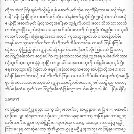
ကိုက အဲ့ဘဲကြီးချစ်ကိုလိုးဖို့ ချစ် စောက်ဖုတ်ကိုဟော့လိုဖြဲထားပေးလိုက်မှာ
ပေါ့ ‘ လို့ပြောပြီရင်း စောက်ဖုတ်ကိုလက်နှစ်ဖက်နဲ့ကိုင်ပြီးဖြဲလိုက်တယ် အဲလို
ပြောပြီးစောက်ဖုတ်ဖြဲလိုက်တဲ့အချိန်မှာ သူ့ရဲ့ကိုယ်လုံးလေး သိသိသာသာတုံ
တက်သွားပြီး မျက်လုံးလေးမှေး နုတ်ခမ်းလေးကိုက် ညည်းသံရှည်လေးသူဆီ
ကထွက်လာပြီး ခြေချောင်းလေးတွေပါ ကုတ်သွာရှာတယ် စကားနဲ့တင်ဖီး
အရမ်းလာသွားတယ်ထင်တယ် ဟိုဘက်အိမ်ကလင်မယားခပ်ကြမ်းကြမ်း
လိုးတာကိုကြည့်ရင်း ကျွန်နော်တို့ နောက်တစ်ချီထက်လိုးကြတယ် ပြီးတော့
စာကြည့်ခန်းထဲက စာပွဲပေါ်က ကျွန်တော်သုတ်ရည်နဲ့ သူ့အမှေးပါးပေါက်သွား
လို့ထွက်တဲ့သွေးစ နဲနဲရောပြီး စာပွဲပေါ်ပေနေတာတွေကိုသန့်ရှင်းရေးလုပ်ပြီး
ရေအတူသွားချိုးကြတယ် ရေချိုးခန်းထဲရောက်တော့ ဆပ်ပြာတိုက်ပေးရင်း
လီးပြန်တောင်လာလို့ ထပ်လိုးလိုက်ကြသေးတယ် အိပ်ခန်းထဲရောက်တဲ့အချိန်
မှာ မိုးတောင်လင်းတော့မယ် ကျွန်တော်တို့လင်မယားရဲ့ မင်္ဂလာဦးညကတော့
အိပ်ခန်းထဲမဟုတ်ပဲ စာကြည့်ခန်းထဲဖြစ်သွားတယ်ပေါ့ဗျာ ဒါပါပဲ … ပြီးပါပြီ။
Zawgyi
ကၽြန္ေတာ္တို႔ရည္စားသက္ သံုးလေက်ာ္ ဆယ္တန္စာေမးပြဲ ေျဖအၿပီး
မွာခိုးေျပးခဲ့ၾကတယ္ ခိုးေျပးတဲ့ေနရာကေတာ့ ကၽြန္ေတာ္အေဒၚ
အပ်ိဳးႀကီးဝယ္ထား တဲ့အိမ္ကိုခိုးေျပးခဲ့ၾကတယ္ အေဒၚကတာဝန္နဲ႔နယ္ကို
သြားေနရ တာဆိုေတာ့ အဲ့အိမ္မွာဘယ္သူမွ မရွိ႔ၾကဘူး ကၽြန္ေတာ္ကေ