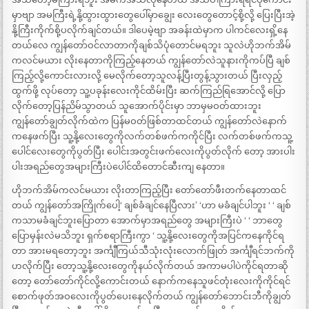
မှာဗျာ အမကြီးရဲ့နို့ထွားထွားတွေပေါ်မှာချွေး လေးတွေတောင့်စို့လို့ ပြေးပြီးအဲ့
နို့ကြီးကိုက်စို့ပလိုက်ချင်တယ်။ ဒါပေမဲ့ဗျာ အခန်းထဲမှာက ပါကင်လေးရှိ့နေ
တယ်လေ ကျွန်တော်ဝင်လာတာကိုချစ်သိပုံတောင်မရဘူး သူလဲဟိုဘက်အိမ်
ကလင်မယား လိုးနေတာကိုကြည့်နေတယ် ကျွန်တော်လဲသူနားကိုကပ်ပြီ ချစ်
ကြည့်လို့ကောင်းလားလို့ မေလိုက်တော့သူလန့်ပြီးတွန့်သွားတယ် ပြီးလှည့်
ထွက်ဖို့ လုပ်တော့ သူ့ပခုန်းလေးကိုင်ထိမ်းပြီး ဆက်ကြည်ရြအောင်လို့ ပြော
လိုက်တော့ပြန်ညိမ်သွာတယ် သူအောက်ပိုင်းမှာ ဘာမှမဝတ်ထားဘူး
ကျွန်တော်ချွတ်လိုက်ထဲက ပြန်မဝတ်ဖြစ်တာထင်တယ် ကျွန်တော်လဲနောက်
ကနေဖက်ပြီး သူ့နို့လေးတွေကိုလက်တစ်ဖက်ကကိုင်ပြီး လက်တစ်ဖက်ကသူ့
ပေါင်လေးတွေကိုပွတ်ပြီး ပေါင်းအတွင်းဖက်လေးကိုပွတ်လိုက် တော့ အားပါး
ပါးအရည်တွေအများကြီးပဲပေါင်ထိတောင်ဆီးကျ နေတာ။
ဟိုဘက်အိမ်ကလင်မယား လိုးတာကြည့်ပြီး တော်တော်ဖီးတက်နေတာထင်
တယ် ကျွန်တော်အကြိုက်ပေါ့‘ ချစ်ခံချင်နေပြီလား’ ‘ဟာ မခံချင်ပါဘူး ‘ ‘ ချစ်
ကသာမခံချင်ဘူးပြောတာ အောက်မှာအရည်တွေ အများကြီးပဲ ‘ ‘ ဘာတွေ
ပြောမှန်းလဲမသိဘူး ရှက်စရာကြီးကွာ ‘ သူ့နို့လေးတွေကိုအပြင်ကနေကိုင်ရ
တာ အားမရတော့ဘူး အင်္ကျီကြယ်သီသုံးလုံးလောက်ဖြုတ် အင်္ကျီရင်ဘက်ကို
ဟလိုက်ပြီး တော့သူ့နို့လေးတွေကိုနယ်လိုက်တယ် အကာမပါပဲကိုင်ရတာဆို
တော့ တော်တော်ကိုင်လို့ကောင်းတယ် နောက်ကနေသူဖင်တုံးလေးကိုကိုင်ရင်
စောက်ဖုတ်အဝလေးကိုပွတ်ပေးနေလိုက်တယ် ကျွန်တော်ဘောင်းဘီကိုချွတ်