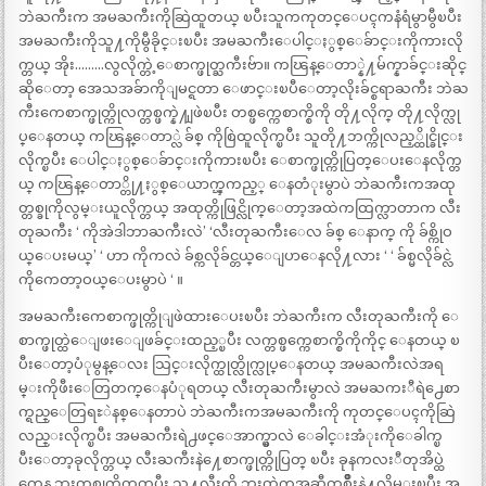
ဘဲႀကီးက အမႀကီးကိုဆြဲထူတယ္ ၿပီးသူကကုတင္ေပၚကနံရံမွာမွီၿပီး
အမႀကီးကိုသူ႔ကိုမွီခိုင္းၿပီး အမႀကီးေပါင္ႏွစ္ေခ်ာင္းကိုကားလို
က္တယ္ အိုး………လွလိုက္တဲ့ေစာက္ဖုတ္ႀကီးဗ်ာ။ ကၽြန္ေတာ္နဲ႔မ်က္နာခ်င္းဆိုင္
ဆိုေတာ့ အေသအခ်ာကိုျမင္ရတာ ေဖာင္းၿပီေတာ့လိုးခ်င္စရာႀကီး ဘဲႀ
ကီးကေစာက္ဖုတ္ကိုလက္တစ္ဖက္နဲ႔ျဖဲၿပီး တစ္ဖက္ကေစာက္စိကို တို႔လိုက္ တို႔လိုက္လု
ပ္ေနတယ္ ကၽြန္ေတာ္လဲ ခ်စ္ ကိုစြဲထူလိုက္ၿပီး သူတို႔ဘက္ကိုလည့္ထိုင္ခိုင္း
လိုက္ၿပီး ေပါင္ႏွစ္ေခ်ာင္းကိုကားၿပီး ေစာက္ဖုတ္ကိုပြတ္ေပးေနလိုက္တ
ယ္ ကၽြန္ေတာ္တို႔ႏွစ္ေယာက္ၾကည့္ ေနတံုးမွာပဲ ဘဲႀကီးကအထု
တ္တစ္ခုကိုလွမ္းယူလိုက္တယ္ အထုတ္ကိုဖြင္လိုက္ေတာ့အထဲကထြက္လာတာက လီး
တုႀကီး ‘ ကိုအဲဒါဘာႀကီးလဲ’ ‘လီးတုႀကီးေလ ခ်စ္ ေနာက္ ကို ခ်စ္ကိုဝ
ယ္ေပးမယ္’ ‘ ဟာ ကိုကလဲ ခ်စ္ကလိုခ်င္တယ္ေျပာေနလို႔လား ‘ ‘ ခ်စ္မလိုခ်င္လဲ
ကိုကေတာ့ဝယ္ေပးမွာပဲ ‘ ။
အမႀကီးကေစာက္ဖုတ္ကိုျဖဲထားေပးၿပီး ဘဲႀကီးက လီးတုႀကီးကို ေ
စာက္ဖုတ္ထဲေျဖးေျဖခ်င္းထည့္ၿပီး လက္တစ္ဖက္ကေစာက္စိကိုကိုင္ ေနတယ္ ၿ
ပီးေတာ့ပံုမွန္ေလး သြင္းလိုက္ထုတ္လိုက္လုပ္ေနတယ္ အမႀကီးလဲအရ
မ္းကိုဖီးေတြတက္ေနပံုရတယ္ လီးတုႀကီးမွာလဲ အမႀကးီရဲ႕ေစာ
က္ရည္ေတြရႊဲနစ္ေနတာပဲ ဘဲႀကီးကအမႀကီးကို ကုတင္ေပၚကိုဆြဲ
လည္းလိုက္ၿပီး အမႀကီးရဲ႕ဖင္ေအာက္မွာလဲ ေခါင္းအံုးကိုေခါက္ၿ
ပီးေတာ့ခုလိုက္တယ္ လီးႀကီးနဲ႔ေစာက္ဖုတ္ကိုပြတ္ ၿပီး ခုနကလးီတုအိပ္ထဲ
ကေန ဘူးတစ္ခုကိုတုတ္ၿပီး သူ႔လီးကို ဘူးထဲကအဆီတစ္မ်ိဳးနဲ႔လိမ္းၿပီး အ