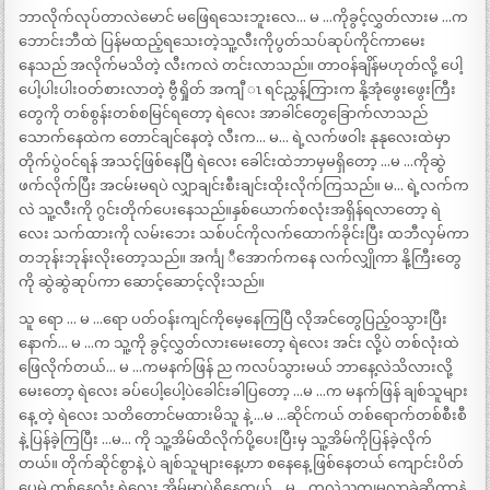
ဘာလိုက်လုပ်တာလဲမောင် မဖြေရသေးဘူးလေ… မ …ကိုခွင့်လွှတ်လားမ …က
ဘောင်းဘီထဲ ပြန်မထည့်ရသေးတဲ့သူ့လီးကိုပွတ်သပ်ဆုပ်ကိုင်ကာမေး
နေသည် အလိုက်မသိတဲ့ လီးကလဲ တင်းလာသည်။ တာဝန်ချိန်မဟုတ်လို့ ပေါ့
ပေါ့ပါးပါးဝတ်စားလာတဲ့ ဗွီရှိုတ် အကျီ ၤ ရင်ညွှန့်ကြားက နို့အုံဖွေးဖွေးကြီး
တွေကို တစ်စွန်းတစ်စမြင်ရတော့ ရဲလေး အာခါင်တွေခြောက်လာသည်
သောက်နေထဲက တောင်ချင်နေတဲ့ လီးက… မ… ရဲ့လက်ဖဝါး နုနုလေးထဲမှာ
တိုက်ပွဲဝင်ရန် အသင့်ဖြစ်နေပြီ ရဲလေး ခေါင်းထဲဘာမှမရှိတော့ …မ …ကိုဆွဲ
ဖက်လိုက်ပြီး အငမ်းမရပဲ လျှာချင်းစီးချင်းထိုးလိုက်ကြသည်။ မ… ရဲ့လက်က
လဲ သူ့လီးကို ဂွင်းတိုက်ပေးနေသည်။နှစ်ယောက်စလုံးအရှိန်ရလာတော့ ရဲ
လေး သက်ထားကို လမ်းဘေး သစ်ပင်ကိုလက်ထောက်ခိုင်းပြီး ထဘီလှမ်ကာ
တဘုန်းဘုန်းလိုးတော့သည်။ အင်္ကျ ီအောက်ကနေ လက်လျှိုကာ နို့ကြီးတွေ
ကို ဆွဲဆွဲဆုပ်ကာ ဆောင့်ဆောင့်လိုးသည်။
သူ ရော … မ …ရော ပတ်ဝန်းကျင်ကိုမေ့နေကြပြီ လိုအင်တွေပြည့်ဝသွားပြီး
နောက်… မ …က သူ့ကို ခွင့်လွှတ်လားမေးတော့ ရဲလေး အင်း လို့ပဲ တစ်လုံးထဲ
ဖြေလိုက်တယ်… မ …ကမနက်ဖြန် ည ကလပ်သွားမယ် ဘာနေ့လဲသိလားလို့
မေးတော့ ရဲလေး ခပ်ပေါ့ပေါ့ပဲခေါင်းခါပြတော့ …မ …က မနက်ဖြန် ချစ်သူများ
နေ့ တဲ့ ရဲလေး သတိတောင်မထားမိသူ နဲ့ …မ …ဆိုင်ကယ် တစ်ရောက်တစ်စီးစီ
နဲ့ ပြန်ခဲ့ကြပြီး …မ… ကို သူ့အိမ်ထိလိုက်ပို့ပေးပြီးမှ သူ့အိမ်ကိုပြန်ခဲ့လိုက်
တယ်။ တိုက်ဆိုင်စွာနဲ့ ပဲ ချစ်သူများနေ့ဟာ စနေနေ့ ဖြစ်နေတယ် ကျောင်းပိတ်
ပေမဲ့ တစ်နေ့လုံး ရဲလေး အိမ်မှာပဲရှိနေတယ်… မ… ကလဲညကျမှလာခဲ့ဆိုတာနဲ့