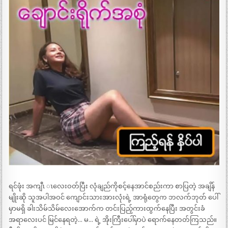
ရင်ဖုံး အကျီၤ ၤလေးဝတ်ပြီး လုံချည်ကိုစင့်နေအာင်စည်းကာ စာပြတဲ့ အချိန်
မျိုးဆို သူအပါအဝင် ကျောင်းသားအားလုံးရဲ့ အာရုံတွေက ဘလက်ဘုတ် ပေါ်
မှာမရှိ ခါးသိမ်သိမ်လေးအောက်က တင်းပြည့်ကားထွက်နေပြီး အတွင်းခံ
အရာလေးပင် မြင်နေရတဲ့… မ… ရဲ့ အိုးကြီးပေါ်မှာပဲ ရောက်နေတတ်ကြသည်။