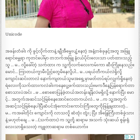
Unicode
အခန်းတံခါး ကို ဖွင့်လိုက်တာနဲ့ ချီုအီမွှေးပျံ့နေတဲ့ အနံ့တစ်ခုနှင့်အတူ အဖြူ
ရောင်မွှေ့ရာ ကုတင်ပေါ်မှာ တဘက်အဖြူ နံငယ်ပိုင်းလေးသာ ပတ်ထားသည့်
သူ … မ… လို့ခေါ်တဲ့ သက်ထား က သူ့ကိုလက်လေးကမ်းကာ ဆီးကြိုနေသည်။
မောင်… ကြာတယ်ကွာမီးပွိုင့်တွေမိနေလို့ပါ… မ…ပရယ်တီကယ်လဲရှိလို့
ကျောင်းဆင်းတာလဲ နောက်ကျတယ်သူမအရှေ့မှာမတ်တပ်ရပ်လျှက်ရှိနေတဲ့
ရဲလေးကိုသက်ထားကလဲခါးကနေပွေ့ဖက်ထားသည်။မကဒီနေ့ပြန်ရောက်တာ
စောသားပဲအင်း …မ …စောစောပြန်ခဲ့တယ်အတန်းချိန်လဲမရှိလို့ နောက်ပြီး မော
င့်… အတွက်အဆင်သင့်ဖြစ်နေအောင်လေတကယ်လဲ… မ …က သူ့အတွက်
အဆင့်သင့်ဖြစ်နေပါပြီဆံပင်အုံကောင်းကောင်းကြီးတွေကိုဖြန့်ချထားတဲ့…
မ… ကအခါတိုင်း ကျောင်းကို လာသလိူ ဆံထုံး ထုံ့း့ပြီး အိန္ဒြေကြီးတစ်ခွဲသား
နဲ့ မဟုတ်ချေ … မ …(သက်ထား) က သူ့တို့ ဆရာမ အသက် သုံးဆယ် စွန်းရုံ
လေးသာရှိသေးတဲ့ ကျူတာဆရာမ တစ်ယောက်။