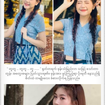
” တူတူ … တူတူ … တူ ……. ” ရုတ်တရက် ဖုန်းသံမြည်လာ သဖြင့် သော်တာ
တွန်း အတွေးစများ ပြတ်သွားရ၏။ ဖုန်းအား ဖွင့်ကြည့်ရာ ပိုးရတီ နေသည်မို့
စိတ်ထဲ တမျိုးလေး ခံစားလိုက်ရ ပြန်သည်။