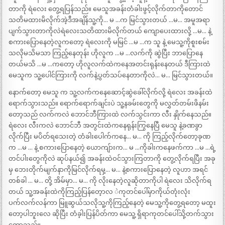
တာကို ရဲလေး တွေ့ရပြန်သည်။ မေသူအခန်းတံခါးဖွင့်လိုက်တာကိုတောင်
သတိမထားမိလိုက်အဲ့ဒီအချိန်သူ့ကို… မ …က မြင်သွားတယ် …မ… အမူအရာ
ပျက်သွားတာကိုလဲရဲလေးသတိထားမိလိုက်တယ် ကျောပေးထားလို့ …မ… နဲ့
စကားပြောနေတဲ့လူကတော့ ရဲလေးကို မမြင် …မ …က သူ နဲ့ မေသူ့ကိုစူးစမ်း
သလိုမသိမသာ ကြည့်နေတုန်း ဟိုလူက …မ …လက်ကို ဆွဲပြီး ဘာပြောနေ
တယ်မသိ …မ …ကတော့ ဟိုလူလက်ထဲကနေအတင်းရုန်းနေတယ် ဒီကြားထဲ
မေသူက သူ့ပေါင်ကြားကို လက်နဲ့ပွတ်သပ်နေတာကိုလဲ… မ… မြင်သွားတယ်။
နောက်တော့ မေသူ က သူ့လက်ကနေဆောင့်ဆွဲခေါ်လိုက်လို့ ရဲလေး အခန်းထဲ
ရောက်သွားသည်။ ရောက်ရောက်ချင်းပဲ သူ့နခမ်းတွေကို မလွှတ်တမ်းဖိနမ်း
တော့သည် လက်ကလဲ ဘောင်ဘီကြားထဲ လက်သွင်းကာ လီး နှိုက်နေသည်။
ရဲလေး လီးကလဲ ဘောင်ဘီ အတွင်းထဲကနေရုန်းကြွနေပြီ မေသူ နဲ့ခဏခွာ
လိုက်ပြီး မပိတ်ရသေးတဲ့ တံခါးပေါက်ကနေ… မ… ကို ကြည့်လိုက်တော့ခုဏ
က …မ … နဲ့ စကားပြောနေတဲ့ ယောကျ်ားက… မ …ကိုခါးကနေဖက်ကာ …မ …ရဲ့
တင်ပါးတွေကိုလဲ ဆုပ်နယ်၍ အခန်းထဲဝင်သွားကြတာကို တွေ့လိုက်ရပြီး အခု
မှ ဘေးတိုက်မျက်နာကိုမြင်လိုက်ရမှ့… မ… နဲ့စကားပြောနေတဲ့ လူဟာ အရင်
တစ်ခါ … မ… တို့ အိမ်မှာ… မ… ကို လိုးနေတဲ့လူဆိုတာကိုပါ ရဲလေး သိလိုက်ရ
တယ် သူ့အခန်းထဲကိုကြည့်ပြန်တေ့ာလ ဲကုတင်ပေါ်မှာကိုယ်တုံးလုံး
ပက်လက်လန်ကာ မြူဆွယ်သလိုသူ့ကိုကြည့်နေတဲ့ မေသူ့ကိုတွေ့ရတော့ မထူး
တော့ပါဘူးလေ ဆိုပြီး တံခ့ါးပြန်ပိတ်ကာ မေသူ့ ရှိရာကုတင်ပေါ်သို့တက်သွား
တော့သည်။