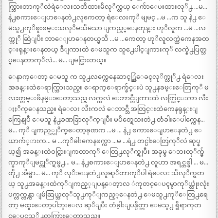
က္သြားတာကုိလဲရဲေလးသတိထားမိလုိက္တယ္ ေက်ာေပးထားလုိ႕ …မ…
နဲ႕စကားေျပာေနတဲ႕လူကေတာ့ ရဲေလးကုိ မျမင္ …မ …က သူ နဲ႕ ေ
မသူ႕ကုိစူးစမ္းသလုိမသိမသာ ျကည့္ေနတုန္း ဟုိလူက …မ …လ
က္ကုိ ဆြဲျပီး ဘာေျပာေနတယ္မသိ …မ …ကေတာ့ ဟုိလူလက္ထဲကေနအတ
င္းရုန္းေနတယ္ ဒီျကားထဲ ေမသူက သူ႕ေပါင္ျကားကုိ လက္နဲ႕ပြတ္သ
ပ္ေနတာကုိလဲ… မ… ျမင္သြားတယ္။
ေနာက္ေတာ့ ေမသူ က သူ႕လက္ကေနေဆာင့္ဆြဲေခၚလုိက္လုိ႕ ရဲေလး
အခန္းထဲေရာက္သြားသည္။ ေရာက္ေရာက္ခ်င္းပဲ သူ႕နခမ္းေတြကုိ မ
လႊတ္တမ္းဖိနမ္းေတာ့သည္ လက္ကလဲ ေဘာင္ဘီျကားထဲ လက္သြင္းကာ လီး
ႏႈိက္ေနသည္။ ရဲေလး လီးကလဲ ေဘာင္ဘီ အတြင္းထဲကေနရုန္းျ
ကြေနျပီ ေမသူ နဲ႕ခဏခြာလုိက္ျပီး မပိတ္ရေသးတဲ႕ တံခါးေပါက္ကေန…
မ… ကုိ ျကည့္လုိက္ေတာ့ခုဏက …မ … နဲ႕ စကားေျပာေနတဲ႕ ေ
ယာက်္ားက… မ …ကုိခါးကေနဖက္ကာ …မ …ရဲ႕ တင္ပါးေတြကုိလဲ ဆုပ္န
ယ္၍ အခန္းထဲဝင္သြားျကတာကုိ ေတြ႕လုိက္ရျပီး အခုမွ ေဘးတုိက္မ်
က္နာကုိျမင္လုိက္ရမွ႕… မ… နဲ႕စကားေျပာေနတဲ႕ လူဟာ အရင္တစ္ခါ … မ…
တို႕ အိမ္မွာ… မ… ကုိ လုိးေနတဲ႕လူဆုိတာကုိပါ ရဲေလး သိလုိက္ရတ
ယ္ သူ႕အခန္းထဲကုိျကည့္ျပန္ေတ့ာလ ဲကုတင္ေပၚမွာကုိယ္တုံးလုံး
ပက္လက္လန္ကာ ျမဴဆြယ္သလုိသူ႕ကုိျကည့္ေနတဲ႕ ေမသူ႕ကုိေတြ႕ရေ
တာ့ မထူးေတာ့ပါဘူးေလ ဆုိျပီး တံခ့ါးျပန္ပိတ္ကာ ေမသူ႕ ရွိရာကုတ
င္ေပၚသုိ႕တက္သြားေတာ့သည္။