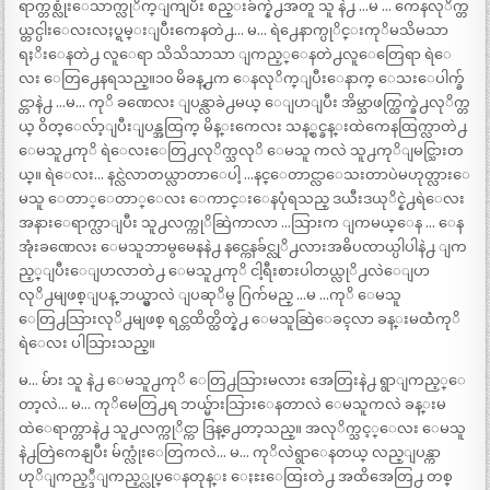
ရာက္တစ္လုံးေသာက္လုိက္ျကျပီး စည္းခ်က္နဲ႕အတူ သူ နဲ႕ …မ … ကေနလုိက္တ
ယ္တင္ပါးေလးလႈပ္ရမ္းျပီးကေနတဲ႕… မ… ရဲ႕ေနာက္ပုိင္းကုိမသိမသာ
ရႈိးေနတဲ႕ လူေရာ သိသိသာသာ ျကည့္ေနတဲ႕လူေတြေရာ ရဲေ
လး ေတြ႕ေနရသည္။၁၀ မိခန္႕က ေနလုိက္ျပီးေနာက္ ေသးေပါက္ခ်
င္တာနဲ႕ …မ… ကုိ ခဏေလး ျပန္လာခဲ႕မယ္ ေျပာျပီး အိမ္သာဖက္ထြက္ခဲ႕လုိက္တ
ယ္ ဝိတ္ေလ်ာ့ျပီးျပန္အထြက္ မိန္းကေလး သန့္စင္ခန္းထဲကေနထြက္လာတဲ႕
ေမသူ႕ကုိ ရဲေလးေတြ႕လုိက္သလုိ ေမသူ ကလဲ သူ႕ကုိျမင္သြားတ
ယ္။ ရဲေလး… နင္လဲလာတယ္လာတာေပါ့ …နင္ေတာင္လာေသးတာပဲမဟုတ္လားေ
မသူ ေတာ္ေတာ္ေလး ေကာင္းေနပုံရသည္ ဒယီးဒယုိင္နဲ႕ရဲေလး
အနားေရာက္လာျပီး သူ႕လက္ကုိဆြဲကာလာ …သြားက ျကမယ္ေန … ေန
အုံးခဏေလး ေမသူဘာမွမေနနဲ႕ နင္ကေနခ်င္လုိ႕လားအဓိပၸာယ္ပါပါနဲ႕ ျက
ည့္ျပီးေျပာလာတဲ႕ ေမသူ႕ကုိ ငါ့ရီးစားပါတယ္လုိ႕လဲေျပာ
လုိ႕မျဖစ္ျပန္ ဘယ္မွာလဲ ျပဆုိမွ ဂြက်မည္ …မ …ကုိ ေမသူ
ေတြ႕သြားလုိ႕မျဖစ္ ရင္တထိတ္ထိတ္နဲ႕ ေမသူဆြဲေခၚလာ ခန္းမထံဲကုိ
ရဲေလး ပါသြားသည္။
မ… မ်ား သူ နဲ႕ ေမသူ႕ကုိ ေတြ႕သြားမလား အေတြးနဲ႕ ရွာျကည့္ေ
တာ့လဲ… မ… ကုိမေတြ႕ရ ဘယ္မ်ားသြားေနတာလဲ ေမသူကလဲ ခန္းမ
ထဲေရာက္တာနဲ႕ သူ႕လက္ကုိင္ကာ ဒြန္႕ေတာ့သည္။ အလုိက္သင့္ေလး ေမသူ
နဲ႕တြဲကေနျပီး မ်က္လုံးေတြကလဲ… မ… ကုိလဲရွာေနတယ္ လည္ျပန္ကာ
ဟုိျကည့္ဒီျကည့္လုပ္ေနတုန္း ေႏႊးေထြးတဲ႕ အထိအေတြ႕ တစ္