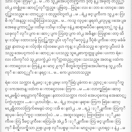
သား လူေတြမုိ႕… မ …က သူ႕အေပၚတက္ခြကာ ဒုတ္ နဲ႕ အဖုတ္ တည့္တာ
တဲ႕ တစ္ဆုံးေဆာင့္ခ်လုိက္သည္။ ျဗြတ္.…ဇြပ္ရဲေလး ေဘာ ေတာင္ေအာ
င့္သြားသည္။ ေတာင့္တင္း ထည္ဝါလွတဲ႕ …မ …ရဲ႕ ဖင္ျကီးက သူ႕ ေဂြး
စိ ကုိအနည္းငယ္ဖိမိသြားသည္။… မ… ကသူ လုပ္ေနရတဲ႕လုပ္ငန္းအေျခ
အေနေျကာင့္ထိမ္းထိမ္းသိမ္းသိမ္းနဲ႕ ဆရာမပီပီေနရေသာ္လဲ သူ နဲ႕
ယခုလုိ လုိးျက ေဆာ္ျက ဘြတ္ျက တဲ႕ အခ်ိန္ေတြမွာေတာ့ ထိ
မ္းသိမ္းထားသမ်ွ ပြင့္ထြက္လာျပီး ဟုိလုိမလုပ္နဲ႕ ဒီပုံစံျကီးေတာ့ မခံခ်
င္ဘူး နာတယ္ ေလ်ာ့အုံး လုံးဝမေျပာ ကုန္းျပီးခံသည္ ေမွာက္ျပီးလဲ ခံ
သည္ အေပၚကလဲ ေဆာင့္ေပးသည္ သူ႕ေစာက္ပတ္သူျဖဲေပးကာ ရဲေ
လး လီးကုိလဲ သူ႕လက္နဲ႕ပဲ ကုိင္ကာထည့္တတ္ေသးသည္။ အတန္းထဲက
ေကာင္မေလး ေတြနဲ႕ ေမာင္ ႔ကုိ စိတ္မခ်ဘူးကြာအေပါကေန သူ႕ လီး
ကုိ ေဆာင့္လုိး ေနရင္း… မ… ကေျပာလာသည္။
ရဲေလး သက္ထား ရဲ႕ဖင္ႏွစ္ျခမ္းကုိဆြဲျဖဲကာ ေညွာင့္ေပးလုိက္ရ
င္းကအတန္းထဲက ေကာင္မေလးေတြက …မ …ေလာက္မွဆြဲေဆာင္
မႈ႕မရွိပဲ မရယ္ဘာကုိစိတ္ပူေနတာလဲသက္ထား ကလဲ အေပၚကေန အေဆာင့္မ
ပ်က္ပဲဟုတ္လား …ေျပာပါအုံး… မ… ရဲ႕ ဘယ္ေနရာေတြက ဆြဲေဆာင္
မႈ႕ရွိတာလဲတြဲက်မေနပဲ တင္းအိ ေနတဲ႕ …မ …ရ႕ဲ ႏုိ႕ျကီးေတြကုိ
ဆုပ္ေခ်လုိက္ရင္းအားလုံးပဲ …မ … အထူးသျဖင့္ ထြားထြား ႏုိ႕ႀ
ကီးေတြ ဒီဖင္ျကီးေတြေပါ့။ အဲ႕ ဒီ ႏုိ႕ျကီးေတြ ဖင္ျကီးေတြ
ကုိ စိတ္ရွိလက္ရွိသာ ညစ္ျပစ္ လုိးပစ္စမ္းပါ ေမာင္ရယ္ေျပာရင္း နဲ႕ …မ