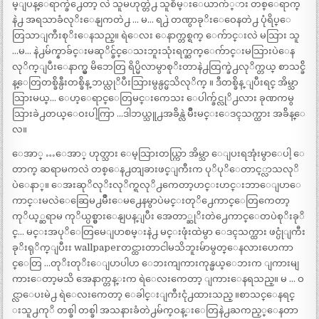
မ္ျပန္ေရာက္ခဲ႕ေတာ့ လဲ သူမဟုတ္တဲ႕ သူစိမ္းေယာက်္ား တစ္ေရာက္
နဲ႕ အရသာခံလုိးေနျကတဲ႕ … မ… ရ႕ဲ တဏွာခုိးေဝေနတဲ႕ ပုံရိပ္ေ
တြသာျကီးစုိးေနသည္။ ရဲေလး ေနာက္တစ္ရက္ ေက်ာင္းလဲ မသြား သူ
…မ… နဲ႕မ်က္နာခ်င္းမဆုိင္ခ်င္ေသးဘူးသုံးရက္ဆက္ေက်ာင္းမသြားပဲေန
လုိက္ျပီးေနာက္မွ မိဘေတြ ရိပ္မိလာမွာစုိးတာနဲ႕ထြက္ခဲ႕လုိက္တယ္ စာသင္ခ်ိ
န္ေတြတစ္ခ်ိန္ပီးတစ္ခ်ိန္ ဘယ္လုိပီးသြားမွန္ပင္မသိလုိက္ ။ ဒီတစ္ခ်ိန္ ျပီးရင္ အိမ္သာ
သြားမယ္… ေဟ့ေရာင္ေတြမင္းကေသး ေပါက္ခ်င္လုိ႕လား ခုဏကမွ
သြားခဲ႕တယ္ေဝးပါ့ကြာ …ဒါဘယ္သူ႕အခ်ိန္လဲ မ်ဳိးမင္းေဒၚသက္ထား အခ်ိန္ေ
လ။
ေအာ္ …ေအာ္ ဟုတ္သား ေမ့သြားတယ္ကြာ အိမ္သာ ေျပးရအုံးမွာေပါ့ ေ
တာက္ ဆရာမကလဲ တစ္ေန႕တျခားဖင္ျကီးက ပုိပုိေတာင့္လာသလုိ
ပဲေနာ္။ ေအးဆုိလုိးလုိက္ရလုိ႕ကေတာ့ဟင္းဟင္းဘာေျပာေ
ကာင္းမလဲေဆြေမ႕မ်ဳိးေမ႕ေနမွာပဲမင္းတုိ႕ေကာင္ေတြကေတာ့
ကုိယ့္ဆရာမ ကုိယ္ပစ္မွားေနျပန္ျပီး အေတာ္ဆုိးတဲ႕ေကာင္ေတပဲစုိးခုိ
င္… မင္းအပုိေတြမေျပာစမ္းနဲ႕ မင္းဖုံးထဲမွာ ေဒၚသက္ထား ဖင္ပုံျကီး
ခုိးရုိက္ျပီးး wallpaperတင္ထားတာငါမသိဘူးမ်ာမွတ္ေနလားဟေကာ
င္ေတြ …တုိးတုိးေျပာပါဟ ေဘးကျကားကုန္မယ္ေဘးက ျကားမျ
ကားေတာ့မသိ အေနာက္တန္းက ရဲေလးကေတာ့ ျကားေနရသည္။ မ … ဝ
င္လာေပးမဲ႕ ရဲေလးကေတာ့ ေခါင္းျကီးငုံ႕ထားသည္ ။စာသင္ေနရင္
းသူ႕ကုိ တစ္ခါ တစ္ခါ အသနားခံတဲ႕မ်က္ဝန္းေတြနဲ႕ႀကည့္ေနတာ