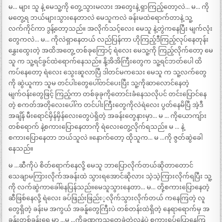
မ… များ သူ နဲ့ မေသူ့ကို တွေ့သွားမလား အတွေးနဲ့ ရှာကြည့်တော့လဲ… မ… ကို
မတွေ့ရ ဘယ်များသွားနေတာလဲ မေသူကလဲ ခန်းမထဲရောက်တာနဲ့ သူ့
လက်ကိုင်ကာ ဒွန့်တော့သည်။ အလိုက်သင့်လေး မေသူ နဲ့တွဲကနေပြီး မျက်လုံး
တွေကလဲ… မ… ကိုလဲရှာနေတယ် လည်ပြန်ကာ ဟိုကြည့်ဒီကြည့်လုပ်နေတုန်း
နွှေးထွေးတဲ့ အထိအတွေ့ တစ်ခုကြောင့် ရဲလေး မေသူ့ကို ကြည့်လိုက်တော့ မေ
သူ က သူ့ရင်ခွင်ထဲရောက်နေသည်။ နို့အိအိကြီးတွေက သူ့ရင်ဘတ်ပေါ ထိ
ကပ်နေတော့ ရဲလေး သွေးဆူလာပြီ ဒါတင်မကသေး မေသူ က သူ့လက်တွေ
ကို ဆွဲယူကာ သူမ တင်ပါးတွေပေါ်တင်ပေးပြီး သူ့ကိုဆာလောင်နေတဲ့
မျက်ဝန်းတွေဖြင့် ကြည့်ကာ တစ်ခုခုကိုတောင်းခံနေသလိုပင် တင်းပြောင်နေ
တဲ့ စကတ်အတိုလေးပေါ်က တင်ပါးကြီးတွေကိုလဲရဲလေး ပွတ်နေမိပြီ အဲ့ဒီ
အချိန် မီးရောင်မှိန်မှိန်လေးတွေပဲရှိတဲ့ အခန်းတွေနားမှာ… မ … ကိုယောကျ်ား
တစ်ရောက် နဲ့စကားပြောနေတာကို ရဲလေးတွေ့လိုက်ရသည်။ မ … နဲ့
စကားပြောနေတာ ဘယ်သူလဲ ။နောက်တော့ ထိုသူက… မ …ကို ဇွတ်ဆွဲခေါ
နေသည်။
မ …ဆီကိုပဲ စိတ်ရောက်နေလို့ မေသူ ဘာပြောလိုက်တယ်ဆိုတာတောင်
သေချာမကြားလိုက်အခန်းထဲ သွားရအောင်ဆိုလား သဲ့သဲ့ကြားလိုက်ရပြီး သူ့
ကို လက်ဆွဲကာခေါ်နေပြန်သည်။မေသူသွားနေတာ… မ… တို့စကားပြောနေတဲ့
ဆီဖြစ်နေလို့ ရဲလေး ခပ်ဖြည်းဖြည်း့လိုက်သွားလိုက်တယ် ကနေကြတဲ့ လူ
တွေရှိတဲ့ ခန်းမ အကွယ် အခန်ူတွေကြီးပဲ တစ်တန်းထဲရှိတဲ့ နေရာရောက်မှ အ
ခန်ူးတစ်ခန်းရှေ့မှာ …မ …ကိုခုဏကသူတွေ့ခဲ့တဲ့လူနဲ့ပဲ စကားရပ်ပြောနေကြ