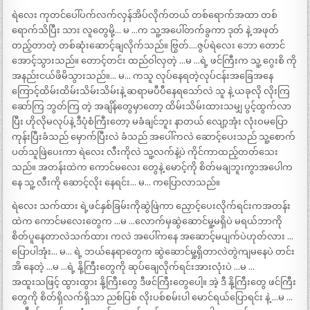
ရဲလေး ကုတင်ပေါ်ပက်လက်လှန်အိပ်လိုက်တယ် တစ်ရောက်အထာ တစ်
ရောက်သိပြီး သား လူတွေမို့… မ …က သူ့အပေါ်တက်ခွကာ ဒုတ် နဲ့ အဖုတ်
တည့်တာတဲ့ တစ်ဆုံးဆောင့်ချလိုက်သည်။ ဗြွတ်.…ဇွပ်ရဲလေး ဘော တောင်
အောင့်သွားသည်။ တောင့်တင်း ထည်ဝါလှတဲ့ …မ …ရဲ့ ဖင်ကြီးက သူ့ ဂွေးစိ ကို
အနည်းငယ်ဖိမိသွားသည်။… မ… ကသူ လုပ်နေရတဲ့လုပ်ငန်းအခြေအနေ
ကြောင့်ထိမ်းထိမ်းသိမ်းသိမ်းနဲ့ ဆရာမပီပီနေရသော်လဲ သူ နဲ့ ယခုလို လိုးကြ
ဆော်ကြ ဘွတ်ကြ တဲ့ အချိန်တွေမှာတော့ ထိမ်းသိမ်းထားသမျှ ပွင့်ထွက်လာ
ပြီး ဟိုလိုမလုပ်နဲ့ ဒီပုံစံကြီးတော့ မခံချင်ဘူး နာတယ် လျော့အုံး လုံးဝမပြော
ကုန်းပြီးခံသည် မှောက်ပြီးလဲ ခံသည် အပေါ်ကလဲ ဆောင့်ပေးသည် သူ့စောက်
ပတ်သူဖြဲပေးကာ ရဲလေး လီးကိုလဲ သူ့လက်နဲ့ပဲ ကိုင်ကာထည့်တတ်သေး
သည်။ အတန်းထဲက ကောင်မလေး တွေနဲ့ မောင့်ကို စိတ်မချဘူးကွာအပေါက
နေ သူ့ လီးကို ဆောင့်လိုး နေရင်း… မ… ကပြောလာသည်။
ရဲလေး သက်ထား ရဲ့ဖင်နှစ်ခြမ်းကိုဆွဲဖြဲကာ ညှောင့်ပေးလိုက်ရင်းကအတန်း
ထဲက ကောင်မလေးတွေက …မ …လောက်မှဆွဲဆောင်မှု့မရှိပဲ မရယ်ဘာကို
စိတ်ပူနေတာလဲသက်ထား ကလဲ အပေါ်ကနေ အဆောင့်မပျက်ပဲဟုတ်လား …
ပြောပါအုံး… မ… ရဲ့ ဘယ်နေရာတွေက ဆွဲဆောင်မှု့ရှိတာလဲတွဲကျမနေပဲ တင်း
အိ နေတဲ့ …မ …ရဲ့ နို့ကြီးတွေကို ဆုပ်ချေလိုက်ရင်းအားလုံးပဲ …မ …
အထူးသဖြင့် ထွားထွား နို့ကြီးတွေ ဒီဖင်ကြီးတွေပေါ့။ အဲ့ ဒီ နို့ကြီးတွေ ဖင်ကြီး
တွေကို စိတ်ရှိလက်ရှိသာ ညစ်ပြစ် လိုးပစ်စမ်းပါ မောင်ရယ်ပြောရင်း နဲ့ …မ …