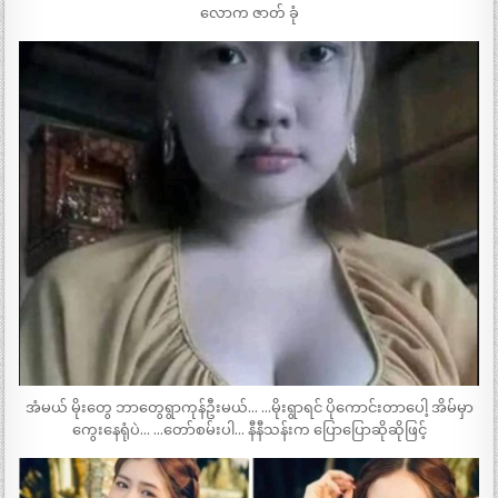
လောက ဇာတ် ခုံ
အံမယ် မိုးတွေ ဘာတွေရွာကုန်ဦးမယ်… …မိုးရွာရင် ပိုကောင်းတာပေါ့ အိမ်မှာ
ကွေးနေရုံပဲ… …တော်စမ်းပါ… နီနီသန်းက ပြောပြောဆိုဆိုဖြင့်