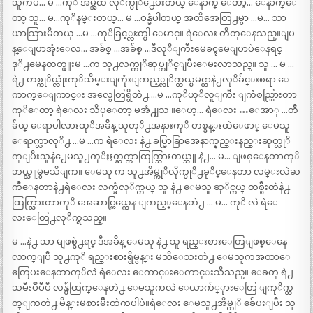
သူကပဲ… မ …ကုိ အိမ္အထိ လုိက္ပုိ႕ေပးတယ္ ေနာက္ ေတာ့… ေနာက္ေ
တာ့ သူ… မ…ကုိနမ္းတယ္… မ …ဝန္ခံပါတယ္ အထိအေတြ႕မွာ …မ… သာ
ယာသြားမိတယ္ …မ …ကုိခြင့္လႊတ္ပါ ေမာင္။ ရဲေလး တိတ္ေနသည္။ျပ
န္ေျပာအုံးေလ… အခ်စ္ …အခ်စ္ …ဒီလုိျကီးမေခၚမေျပာပဲေနရင္
ဒုိ႕မေနတတ္ဖူးမ …က သူ႕လက္ကုိဆုပ္ကုိင္ျပီးေမးလာသည္။ သူ … မ …
ရဲ႕ တစ္ကုိယ္လုံးကုိသိမ္းျကုံးျကည့္လုိက္တယ္ၿမင္တာနဲ႕လုိခ်င္းစရာ ေ
ကာက္ေျကာင္း အလွေတြရွိတဲ႕ …မ …ကုိဟုိလူျကီး ျကံစည္သြားတာ
ကုိေတာ့ ရဲေလး သိပ္ေတာ့ မအံ႕ျသ ။ေဟ့… ရဲေလး …ေအာ္ …တီ
ခ်ယ္ ေရာပါလားထုိအခ်ိန္ သူတုိ႕အနားကုိ တစ္ခန္းထဲေဖာ္ ေမသူ
ေရာက္လာလုိ႕ …မ …က ရဲေလး နဲ႕ ခပ္ခြာခြာအေနာက္နည္းနည္းဆုတ္လုိ
က္ျပီးသူနဲ႕ေမသူ႕ကုိႏႈတ္ဆက္ကာထြက္သြားတယ္သူ နဲ႕… မ… ျဖစ္ေနတာကုိ
ဘယ္သူမွမသိျက။ ေမသူ က သူ႕အိမ္ကုိလိုက္ပုိ႕ခုိင္ေနတာ လမ္းလဲႀ
ကဳံေနတာနဲ႕ရဲေလး လက္ခံလုိက္တယ္ သူ နဲ႕ ေမသူ ဆုိင္ကယ္ တစ္စီးထဲနဲ႕
ထြက္သြားတာကုိ အေဆာင္ကြယ္ကေန ျကည့္ေနတဲ႕ … မ… ကုိ လဲ ရဲေ
လးေတြ႕လုိက္ရသည္။
မ …နဲ႕ သာ မျဖစ္ခဲ႕ရင္ ဒီအခ်ိန္ ေမသူ နဲ႕ သူ ရည္းစားေတြျဖစ္ေနေ
လာက္ျပီ သူ႕ကုိ ရည္းစားရွိမွန္း မသိေသးတဲ႕ ေမသူကအထာေ
တြေပးေနတာကုိလဲ ရဲေလး ေကာင္းေကာင္းသိသည္။ ေခတ္ ရဲ႕
သမီးပ်ဳိပီပီ လန္ပ်ံထြက္ေနတဲ႕ ေမသူကလဲ ေယာက်္ုားေတြ ျကုိက္တ
တ္ျကတဲ႕ မိန္းမစားမ်ဳိးထဲကပါပဲ။ရဲေလး ေမသူ႕အိမ္ကုိ ခ်ေပးျပီး သူ