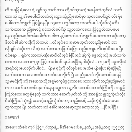
ထိုအချိန် ရဲလေး ရဲ့ ချစ်သူ သက်ထား တို့ဝင်သွားတဲ့အခန်းထဲတွင်လဲ သက်
ထားကို သူ့ အိမ်ပေါ်ထိတက်လိုးသွားတဲ့ညိုမောင်မှာ ကုတင်ပေါ်တွင် လီး မိုး
ပေါ်ထောင်လျှက်ဖြင့်ရှိနေပြီး သူ့ဘေး တွင်တော့ အဝတ်မပါ ကိုယ်လုံးတီး
သက်ထားက ညိုမောင့် ရင်ဘတ်ပေါ်ကို သူ့လက်ကလေးဖြင့်ပွတ်သပ်ပေး
နေသည်။အရင်တစ်ခေါက်က ငါက နင့်စောက်ပတ်လျှက်ပေးထားတာဆိုတော့
ဒီတစ်ခါ နင်ကငါ့ကိုသိတယ် …လီးစုပ်ပေးရမှာမဟုတ်လားညိုမောင် ဘာ
လိုချင်လဲဆိုတာ သိတဲ့ သက်ထားကဖြတ်ပြောသည်။ ကျမလီးစုပ်ပီးပေးပြီး
ရင်ရော … ရှင်ကဘာလုပ်အုံးမှာငါလီးစုပ်ခံပြီးရင် နင့်ကို ခွေးလိုးလိုးမယ်သက်
ထားက သဘောကျစွာဖြင့် တခစ်ခစ် ရယ်နေပြီးမှဒါဆိုလဲ… ကျမကို ခွေးလိုးပဲ
အရင်လိုးပေးလိုက်ပါရှင်… ပြီးမှ ရှင့်ကို လီးစုပ်ပေးမယ်ပြောပြောဆိုဆိုဖြင့်
သက်ထားက လေးဖက်ထောက်ပေးလိုက်ပြီ း ညိုမောင် လိုးကောင်စေရန်
သူမဖင်ကြီးကိုအနောက်သို့အစွမ်းကုန်ဖွင့်ကားပေးထားလိုက်သည်။ညိုမောင်
ကလဲ သက်ထားဖင်နောက်နေရာယူကာ သူ့လီး ကောင်ကောက်ကြီးကို အရည်
ကြည်လေးတွေစို့နေတဲ့ သက်ထား စောက်ဖုတ်ထဲ သို့ အားရှိသမျှသူ့ကိုယ်လုံး
ဝိတ်ကြီးပါသုံး၍ ဆောင့်ထည့်လိုက်တော့သည်။အင့် …ဆိုတဲ့ရှိုက်သံလေး
ထွက်သွားပြီး သက်ထားလဲ ခေါင်းလေးမော့သွားတော့သည်……ပြီးပါပြီ။
Zawgyi
အခန္းတံခါး ကုိ ဖြင့္လုိက္တာနဲ႕ ခ်ဳီအီေမႊးပ်ံ႕ေနတဲ႕ အနံ႕တစ္ခုႏွင့္အတူ