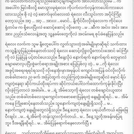
က ဖီလ်းတက်လာပုံရသည်။ဆောင့်ချက်များက အားပါလာသည်။မ … က
အပေါ်က မြင်းစီးလို့ မောသွားမှရဲလေး ကိုပက်လက်လှန်ကာပေါင်ကားပေး
ထားသည်။ စို လဲ့ လဲ့ စောက်ဖုတ်လေးထဲ ရဲလေး လီးသွင်းကာ အပိုင်ကြုံး
တော့သည်။ အာ့ … အာ့ … အားးး …မောင်… နို့ကိုင်ပီးလိုးရဲလေးက ကိုင်ပေး
ရုံတင်မ က စို့ပေးပြီးလဲ ဆောင့်ဆောင့် လိုးတော့ …မ …ဆီက အင်းး အင်း အား
အား ညည်းသံလေးနဲ့အတူ သူ့နခမ်းတွေကိုလဲ အငမ်းမရ စုပ်ခဲနေပြန်သည်။
ရဲလေး လက်က သူမ နို့တွေပေါ်က လွှတ်သွားတဲ့အခါမျိုးမှာဆိုရင် သက်ထား
ကသူ့နို့သူပြန်ညစ်နေတတ်သလို ရဲလေး ဆောင့်လိုူးလို့ကောင်းအောင် ဖင်ကြီး
ကို လဲ ပြန်ပြန် ပင့်တင်ပေးသည်။ ဒီနေ့လိုပဲ နောက်ရက် နောက်ရက် တွေမှာလဲ
ချောမောလှပပြီးစွဲမက်စရာအချိုးအစား ပြေပြစ်လှ တဲ့… မ …ကို ရဲလေး
အခွင့်အရေးရရင်ရသလို လိုးနေအုံးမှာအမှန်ပင် ကျောင်းအပြန် ဝင်လိုးလိုက်
တစ်ခါတလေ ည ဖက် အပြင်ထွက် လည်ကြတဲ့အခါမျိုးတွေဆိုလဲ မှောင် ရိပ်
ကျတဲ့နေရာ ဆိုင်ကယ်ထိုးရပ်ကာ ဆိုင်ကယ်ပေါ်လက်ထောက်ကုန်းခိုင်းပြီး
လိုးခဲ့ကြတာလဲ အခါခါ။… မ …ရဲ့ အိမ်သော့ကို ရဲလေး တစ်ချောင်းယူထား
သည်။ တစ်ခါတစ်လေသူကျောင်းကစောစောပြန်ရတဲ့ နေ့မျိုးဆိုရင်… မ… အိမ်
ကနေ ကြိုစောင့်နေတတ်သည်။ သူနောက်ကျတဲ့နေ့မျိုးရှိသလို … မ…
နောက်ကျတဲ့ နေ့မျိုးတွေလဲရှိသည်။ ဒီနေ့ တော့ ရဲလေး ပရယ်တီကယ် ဖြေဖြေ
ပီးချင်း …မ… ရဲ့အိမ်ကို တန်းသွားလိုက်တယ်… မ… ဒီနေ့ သူ့တိုအခန်းမပြရ
ဘူး ဒီအချိန်ဆိုရင်… မ… အိမ်ပြန်ရောက်နေလောက်ပြီ ။
ရဲလေး……သက်ထားတို့အိမ်ရှေ့ရောက်သွားတော့ အိမ်တံခါးကို အတွင်းက