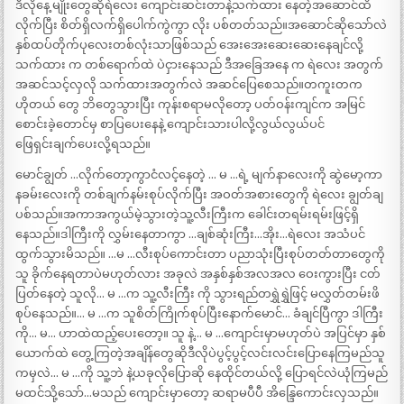
ဒီလိုနေ့ မျိုးတွေဆိုရဲလေး ကျောင်းဆင်းတာနဲ့သက်ထား နေတဲ့အဆောင်ထိ
လိုက်ပြီး စိတ်ရှိလက်ရှိပေါက်ကွဲကွာ လိုး ပစ်တတ်သည်။အဆောင်ဆိုသော်လဲ
နှစ်ထပ်တိုက်ပုလေးတစ်လုံးသာဖြစ်သည် အေးအေးဆေးဆေးနေချင်လို့
သက်ထား က တစ်ရောက်ထဲ ပဲငှားနေသည် ဒီအခြေအနေ က ရဲလေး အတွက်
အဆင်သင့်လှလို သက်ထားအတွက်လဲ အဆင်ပြေစေသည်။တကူးတက
ဟိုတယ် တွေ ဘိတွေသွားပြီး ကုန်းစရာမလိုတော့ ပတ်ဝန်းကျင်က အမြင်
စောင်းခဲ့တောင်မှ စာပြပေးနေနဲ့ ကျောင်းသားပါလို့လွယ်လွယ်ပင်
ဖြေရှင်းချက်ပေးလို့ရသည်။
မောင်ချွတ် …လိုက်တော့ကွာငံလင့်နေတဲ့ … မ …ရဲ့ မျက်နာလေးကို ဆွဲမော့ကာ
နခမ်းလေးကို တစ်ချက်နမ်းစုပ်လိုက်ပြီး အဝတ်အစားတွေကို ရဲလေး ချွတ်ချ
ပစ်သည်။အကာအကွယ်မဲ့သွားတဲ့သူ့လီးကြီးက ခေါင်းတရမ်းရမ်းဖြင့်ရှိ
နေသည်။ဒါကြီးကို လွှမ်းနေတာကွာ …ချစ်ဆုံးကြီး…အိုး…ရဲလေး အသံပင်
ထွက်သွားမိသည်။ …မ …လီးစုပ်ကောင်းတာ ပညာသုံးပြီးစုပ်တတ်တာတွေကို
သူ ခိုက်နေရတာပဲမဟုတ်လား အခုလဲ အနှစ်နှစ်အလအလ ဝေးကွားပြီး ငတ်
ပြတ်နေတဲ့ သူလို… မ …က သူ့လီးကြီး ကို သွားရည်တရွှဲရွှဲဖြင့် မလွှတ်တမ်းဖိ
စုပ်နေသည်။… မ …က သူစိတ်ကြိုက်စုပ်ပြီးနောက်မောင်… ခံချင်ပြီကွာ ဒါကြီး
ကို… မ… ဟာထဲထည့်ပေးတော့။ သူ နဲ့… မ …ကျောင်းမှာမဟုတ်ပဲ အပြင်မှာ နှစ်
ယောက်ထဲ တွေ့ကြတဲ့အချိန်တွေဆိုဒီလိုပဲပွင့်ပွင့်လင်းလင်းပြောနေကြမည်သူ
ကမှလဲ… မ …ကို သူ့ဘဲ နဲ့ယခုလိုပြောဆို နေထိုင်တယ်လို့ ပြောရင်လဲယုံကြမည်
မထင်သို့သော်…မသည် ကျောင်းမှာတော့ ဆရာမပီပီ အိန္ဒြေကောင်းလှသည်။