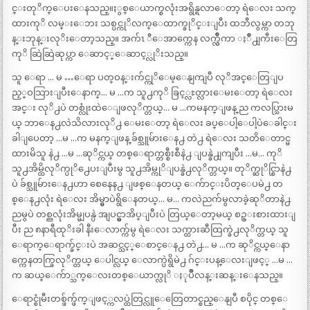
င္းတုိက္ေပးေနသည္။ႏွစ္ေယာက္စလုံးအရွိန္ရလာေတာ့ ရဲေလး သက္
ထားကုိ လမ္းေဘး သစ္ပင္ကုိလက္ေထာက္ခုိင္းျပီး ထဘီလွမ္ကာ တဘု
န္းဘုန္းလုိးေတာ့သည္။ အက်ၤ ီေအာက္ကေန လက္လ်ွဳိကာ ႏဳိ႕ျကီးေတြ
ကုိ ဆြဲဆြဲဆုပ္ကာ ေဆာင့္ေဆာင့္လုိးသည္။
သူ ေရာ … မ …ေရာ ပတ္ဝန္းက်င္ကုိေမ့ေနျကျပီ လုိအင္ေတြျပ
ည့္ဝသြားျပီးေနာက္… မ …က သူ႕ကုိ ခြင့္လႊတ္လားေမးေတာ့ ရဲေလး
အင္း လုိ႕ပဲ တစ္လုံးထဲေျဖလုိက္တယ္… မ …ကမနက္ျဖန္ ည ကလပ္သြားမ
ယ္ ဘာေန႕လဲသိလားလုိ႕ ေမးေတာ့ ရဲေလး ခပ္ေပါ့ေပါ့ပဲေခါင္း
ခါျပေတာ့ …မ …က မနက္ျဖန္ ခ်စ္သူမ်ားေန႕ တဲ႕ ရဲေလး သတိေတာင္မ
ထားမိသူ နဲ႕ …မ …ဆုိင္ကယ္ တစ္ေရာက္တစ္စီးစီနဲ႕ ျပန္ခဲ႕ျကျပီး …မ… ကုိ
သူ႕အိမ္ထိလုိက္ပုိ႕ေပးျပီးမွ သူ႕အိမ္ကုိျပန္ခဲ႕လုိက္တယ္။ တုိက္ဆုိင္စြာနဲ႕
ပဲ ခ်စ္သူမ်ားေန႕ဟာ စေနေန႕ ျဖစ္ေနတယ္ ေက်ာင္းပိတ္ေပမဲ႕ တ
စ္ေန႕လုံး ရဲေလး အိမ္မွာပဲရွိေနတယ္… မ… ကလဲညက်မွလာခဲ့ဆုိတာနဲ႕
ညမွပဲ တစ္ညလုံးအိမ္မျပန္ပဲ အျပင္မွာအိပ္ျပီးပဲ တြယ္ေတာ့မယ္ စဥ္းစားထားျ
ပီး ည ၈နာရီထုိးခါ နီးေလာက္က်မွ ရဲေလး သက္ထားဆီထြက္ခဲ႕လုိက္တယ္ သူ
ေရာက္ေရာက္ခ်င္းပဲ အဆင္သင့္ေစာင္ေန႕ တဲ႕… မ …က ဆုိင္ကယ္ေနာ
က္ကေနတက္ခြလုိက္တယ္ ေပါင္လယ္ ေလာက္ပဲရွိမဲ႕ ဂ်င္းပန္ေလးျဖင့္ …မ …
က ဆယ္ေက်ာ္သက္ေလးတစ္ေယာက္လုိ ႏုပ်ဳိလန္းဆန္းေနသည္။
ေရာင္စုံမီးတစ္ဖ်က္ဖ်က္ျဖင့္ကလပ္ထဲတြင္လူေတြေတာင္စည္ေနျပီ စပိုင္ တစ္ေ