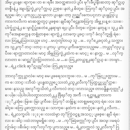
အိမ္ျပန္ေရာက္ေတ ေရခ်ဳိး အဝတ္အစားလဲျပီး မုိးခ်ဳပ္ခါနီးဆတာ့ ဆုိင္ကယ္
တစ္စီးနဲ႕ အျပင္ထြက္ခဲ႕လုိက္တယ္ ညစ္ေနတဲ႕ စိတ္ေတြကုိ ဆုိင္ဝင္ျပီး အ
ရည္ေဖ်ာ္ျကည့္သည္ မူးလာျပန္ေတာ့ ညဥ္ဆုိးကေပၚလာျပန္သည္ဂြျ
ကားကလီးက မာဆတ္ဆတ္ပင္ျဖစ္ေနျပီဆုိင္ကေနအထြက္ အိမ္အျပန္ ေသးေ
ပါက္ခ်င္တာနဲ႕ ေမွာင္ရိပ္က်ၽတဲ႕ေနရာမွာ ရပ္ျပီး ဝိတ္ေလ်ွာ့ေနတုန္း သူ႕ ခါး
ကုိအေနာက္ကေန တစ္စုံတစ္ေရာက္ရဲ႕ လာဖက္ျခင္းကုိ ခံလုိက္ရ၍ ရဲေ
လး တြန္႕သြားသည္။ ဟင္ …မဟုတ္ပါတယ္ သူ …မ… လုိ႕ေခၚတဲ႕ သက္ထား
က သူ႕ကုိ တင္းတင္းျကပ္ ျကပ္ျကီးဖက္ထားသည္။မ …ဘယ္လုိလုပ္ျ
ပီးေရာက္လာတာလဲေမာင္ အိမ္ကထြက္ခဲ႕ထဲက ေမာင့္ ေနာက္က… မ …လုိက္
လာတာ ေမာင္ဆုိင္ထဲဝင္သြားတာလဲ…မ …ေတြ႕တယ္သူ႕ဆုိင္ကယ္ ေဘးမွာ…
မ …ရဲ႕ click ဆုိင္ကယ္ကုိလဲေတြ႕ရသည္။
ဘာလုိက္လုပ္တာလဲေမာင္ မေျဖရေသးဘူးေလ… မ …ကုိခြင့္လႊတ္လားမ …
က ေဘာင္းဘီထဲ ျပန္မထည့္ရေသးတဲ႕သူ႕လီးကုိပြတ္သပ္ဆုပ္ကုိင္ကာေ
မးေနသည္ အလုိက္မသိတဲ႕ လီးကလဲ တင္းလာသည္။ တာဝန္ခ်ိန္မဟုတ္လုိ႕
ေပါ့ေပါ့ပါးပါးဝတ္စားလာတဲ႕႕ ဗြီရႈိတ္ အက်ီ ၤ ရင္ညႊန္႕ျကားက
ႏုိ႕အုံေဖြးေဖြးျကီးေတြကုိ တစ္စြန္းတစ္စျမင္ရေတာ့ ရဲေလး အာ
ခါင္ေတြေျခာက္လာသည္ ေသာက္ေနထဲက ေတာင္ခ်င္ေနတဲ႕ လီးက…
မ… ရဲ႕လက္ဖဝါး ႏုႏုေလးထဲမွာ တုိက္ပြဲဝင္ရန္ အသင့္ျဖစ္ေနျပီ ရဲေ
လး ေခါင္းထဲဘာမွမရွိေတာ့ …မ …ကုိဆြဲဖက္လုိက္ျပီး အငမ္းမရပဲ
လ်ွာခ်င္းစီးခ်င္းထုိးလုိက္ျကသည္။ မ… ရဲ႕လက္ကလဲ သူ႕လီးကုိ ဂြ