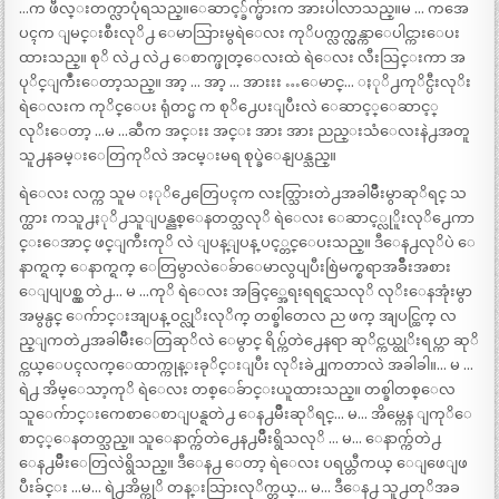
…က ဖီလ္းတက္လာပုံရသည္။ေဆာင့္ခ်က္မ်ားက အားပါလာသည္။မ … ကအေ
ပၚက ျမင္းစီးလုိ႕ ေမာသြားမွရဲေလး ကုိပက္လက္လွန္ကာေပါင္ကားေပး
ထားသည္။ စုိ လဲ႕ လဲ႕ ေစာက္ဖုတ္ေလးထဲ ရဲေလး လီးသြင္းကာ အ
ပုိင္ျကဳံးေတာ့သည္။ အာ့ … အာ့ … အားးး …ေမာင္… ႏုိ႕ကုိင္ပီးလုိး
ရဲေလးက ကုိင္ေပး ရုံတင္မ က စုိ႕ေပးျပီးလဲ ေဆာင့္ေဆာင့္
လုိးေတာ့ …မ …ဆီက အင္းး အင္း အား အား ညည္းသံေလးနဲ႕အတူ
သူ႕နခမ္းေတြကုိလဲ အငမ္းမရ စုပ္ခဲေနျပန္သည္။
ရဲေလး လက္က သူမ ႏုိ႕ေတြေပၚက လႊတ္သြားတဲ႕အခါမ်ဳိးမွာဆုိရင္ သ
က္ထား ကသူ႕ႏုိ႕သူျပန္ညစ္ေနတတ္သလုိ ရဲေလး ေဆာင့္လုိူးလုိ႕ေကာ
င္းေအာင္ ဖင္ျကီးကုိ လဲ ျပန္ျပန္ ပင့္တင္ေပးသည္။ ဒီေန႕လုိပဲ ေ
နာက္ရက္ ေနာက္ရက္ ေတြမွာလဲေခ်ာေမာလွပျပီးစြဲမက္စရာအခ်ဳိးအစား
ေျပျပစ္လွ တဲ႕… မ …ကုိ ရဲေလး အခြင့္အေရးရရင္ရသလုိ လုိးေနအုံးမွာ
အမွန္ပင္ ေက်ာင္းအျပန္ ဝင္လုိးလုိက္ တစ္ခါတေလ ည ဖက္ အျပင္ထြက္ လ
ည္ျကတဲ႕အခါမ်ဳိးေတြဆုိလဲ ေမွာင္ ရိပ္က်တဲ႕ေနရာ ဆုိင္ကယ္ထုိးရပ္ကာ ဆုိ
င္ကယ္ေပၚလက္ေထာက္ကုန္းခုိင္းျပီး လုိးခဲ႕ျကတာလဲ အခါခါ။… မ …
ရဲ႕ အိမ္ေသာ့ကုိ ရဲေလး တစ္ေခ်ာင္းယူထားသည္။ တစ္ခါတစ္ေလ
သူေက်ာင္းကေစာေစာျပန္ရတဲ႕ ေန႕မ်ဳိးဆုိရင္… မ… အိမ္ကေန ျကုိေ
စာင့္ေနတတ္သည္။ သူေနာက္က်တဲ႕ေန႕မ်ဳိးရွိသလုိ … မ… ေနာက္က်တဲ႕
ေန႕မ်ဳိးေတြလဲရွိသည္။ ဒီေန႕ ေတာ့ ရဲေလး ပရယ္တီကယ္ ေျဖေျဖ
ပီးခ်င္း …မ… ရဲ႕အိမ္ကုိ တန္းသြားလုိက္တယ္… မ… ဒီေန႕ သူ႕တုိအခ