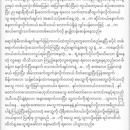
ညမှပဲ တစ်ညလုံးအိမ်မပြန်ပဲ အပြင်မှာအိပ်ပြီးပဲ တွယ်တော့မယ် စဉ်းစားထား
ပြီး ည ၈နာရီထိုးခါ နီးလောက်ကျမှ ရဲလေး သက်ထားဆီထွက်ခဲ့လိုက်တယ်
သူ ရောက်ရောက်ချင်းပဲ အဆင်သင့်စောင်နေ့ တဲ့… မ …က ဆိုင်ကယ်နောက်က
နေတက်ခွလိုက်တယ် ပေါင်လယ် လောက်ပဲရှိမဲ့ ဂျင်းပန်လေးဖြင့် …မ …က
ဆယ်ကျော်သက်လေးတစ်ယောက်လို နုပျိုလန်းဆန်းနေသည်။
ရောင်စုံမီးတစ်ဖျက်ဖျက်ဖြင့်ကလပ်ထဲတွင်လူတွေတောင်စည်နေပြီ စပိုင် တစ်
ရောက်တစ်လုံးသောက်လိုက်ကြပြီး စည်းချက်နဲ့အတူ သူ နဲ့ …မ … ကနေလိုက်
တယ်တင်ပါးလေးလှုပ်ရမ်းပြီးကနေတဲ့… မ… ရဲ့နောက်ပိုင်းကိုမသိမသာ ရှိုးနေ
တဲ့ လူရော သိသိသာသာ ကြည့်နေတဲ့လူတွေရော ရဲလေး တွေ့နေရသည်။၁၀ မိ
ခန့်က နေလိုက်ပြီးနောက် သေးပေါက်ချင်တာနဲ့ …မ… ကို ခဏလေး ပြန်လာခဲ့
မယ် ပြောပြီး အိမ်သာဖက်ထွက်ခဲ့လိုက်တယ် ဝိတ်လျော့ပြီးပြန်အထွက်
မိန်းကလေး သန့်စင်ခန်းထဲကနေထွက်လာတဲ့ မေသူ့ကို ရဲလေးတွေ့လိုက်သလို
မေသူ ကလဲ သူ့ကိုမြင်သွားတယ်။ ရဲလေး… နင်လဲလာတယ်လာတာပေါ့ …နင်
တောင်လာသေးတာပဲမဟုတ်လားမေသူ တော်တော်လေး ကောင်းနေပုံရသည်
ဒယီးဒယိုင်နဲ့ရဲလေး အနားရောက်လာပြီး သူ့လက်ကိုဆွဲကာလာ …သွားက ကြ
မယ်နေ … နေအုံးခဏလေး မေသူဘာမှမနေနဲ့ နင်ကနေချင်လို့လားအဓိပ္ပာယ်ပါ
ပါနဲ့ ကြည့်ပြီးပြောလာတဲ့ မေသူ့ကို ငါ့ရီးစားပါတယ်လို့လဲပြောလို့မဖြစ်ပြန်
ဘယ်မှာလဲ ပြဆိုမှ ဂွကျမည် …မ …ကို မေသူ တွေ့သွားလို့မဖြစ် ရင်တထိတ်
ထိတ်နဲ့ မေသူဆွဲခေါ်လာ ခန်းမထံဲကို ရဲလေး ပါသွားသည်။