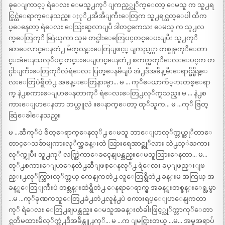
ခုေျကာင့္ ရဲေလး ေမသူ႕ကုိ ျကည့္လုိက္ေတာ့ ေမသူ က သူ႕ရ
င္ခြင္ထဲေရာက္ေနသည္။ ႏုိ႕အိအိျကီးေတြက သူ႕ရင္ဘတ္ေပါ ထိက
ပ္ေနေတာ့ ရဲေလး ေသြးဆူလာျပီ ဒါတင္မကေသး ေမသူ က သူ႕လ
က္ေတြကုိ ဆြဲယူကာ သူမ တင္ပါးေတြေပၚတင္ေပးျပီး သူ႕ကုိ
ဆာေလာင္ေနတဲ႕ မ်က္ဝန္းေတြျဖင့္ ျကည့္ကာ တစ္ခုခုကုိေတာ
င္းခံေနသလုိပင္ တင္းေျပာင္ေနတဲ႕ စကတ္အတုိေလးေပၚက တ
င္ပါးျကီးေတြကုိလဲရဲေလး ပြတ္ေနမိျပီ အဲ႕ဒီအခ်ိန္ မီးေရာင္မွိန္မွိန္ေ
လးေတြပဲရွိတဲ႕ အခန္းေတြနားမွာ… မ … ကုိေယာက်္ားတစ္ေရာ
က္ နဲ႕စကားေျပာေနတာကုိ ရဲေလးေတြ႕လုိက္ရသည္။ မ … နဲ႕စ
ကားေျပာေနတာ ဘယ္သူလဲ ။ေနာက္ေတာ့ ထုိသူက… မ …ကုိ ဇြတ္
ဆြဲေခါေနသည္။
မ …ဆီကုိပဲ စိတ္ေရာက္ေနလုိ႕ ေမသူ ဘာေျပာလုိက္တယ္ဆုိတာေ
တာင္ေသခ်ာမျကားလုိက္အခန္းထဲ သြားရေအာင္ဆုိလား သဲ႕သ့ဲႀကား
လုိက္ရျပီး သူ႕ကုိ လက္ဆြဲကာေခၚေနျပန္သည္။ေမသူသြားေနတာ… မ…
တုိ႕စကားေျပာေနတဲ႕ဆီျဖစ္ေနလုိ႕ ရဲေလး ခပ္ျဖည္းျဖ
ည္း႕လုိက္သြားလုိက္တယ္ ကေနျကတဲ႕ လူေတြရွိတဲ႕ ခန္းမ အကြယ္ အ
ခန္ူေတြျကီးပဲ တစ္တန္းထဲရွိတဲ႕ ေနရာေရာက္မွ အခန္ူးတစ္ခန္းေရွ့မွာ
…မ …ကုိခုဏကသူေတြ႕ခဲ႕တဲ႕လူနဲ႕ပဲ စကားရပ္ေျပာေနျကတာ
ကုိ ရဲေလး ေတြ႕ရျပန္သည္။ ေမသူအခန္းတံခါးဖြင့္လုိက္တာကုိေတာ
င္သတိမထားမိလုိက္အဲ႕ဒီအခ်ိန္သူ႕ကုိ… မ …က ျမင္သြားတယ္ …မ… အမူအရာပ်