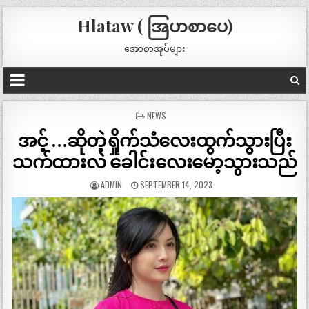
Hlataw ( အြပာစာပေ)
အောစာအုပ်များ
POSTED
NEWS
IN
အင့် …ဆိုတဲ့ရှိုက်သံလေးထွက်သွားပြီး
သက်ထားလဲ ခေါင်းလေးမော့သွားသည်
ADMIN
SEPTEMBER 14, 2023