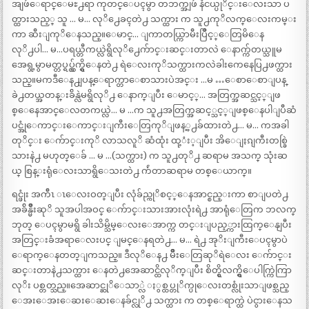
အျဖဴေရာင္ေမႊ႕ရာ ကုတင္ေပၚမွာ တဘက္အျဖဴ နံငယ္ပုိင္းေလးသာ ပ
တ္ထားသည့္ သူ … မ… လုိ႕ေခၚတဲ႕ သက္ထား က သူ႕ကုိလက္ေလးကမ္း
ကာ ဆီးျကုိေနသည္။ေမာင္… ျကာတယ္ကြာမီးပြဳိင့္ေတြမိေန
လုိ႕ပါ… မ…ပရယ္တီကယ္လဲရွိလုိ႕ေက်ာင္းဆင္းတာလဲ ေနာက္က်တယ္သူမ
အေရွ့မွာမတ္တပ္ရပ္လ်ွက္ရွိေနတဲ႕ ရဲေလးကုိသက္ထားကလဲခါးကေနေပြ႕ဖက္ထား
သည္။မကဒီေန႕ျပန္ေရာက္တာေစာသားပဲအင္း …မ …ေစာေစာျပန္
ခဲ႕တယ္အတန္းခ်ိန္လဲမရွိလုိ႕ ေနာက္ျပီး ေမာင့္… အတြက္အဆင္သင့္ျဖ
စ္ေနေအာင္ေလတကယ္လဲ… မ …က သူ႕အတြက္အဆင့္သင့္ျဖစ္ေနပါျပီဆံ
ပင္အုံေကာင္းေကာင္းျကီးေတြကုိျဖန့္႕ခ်ထားတဲ႕… မ… ကအခါ
တုိင္း ေက်ာင္းကုိ လာသလူိ ဆံထုံး ထု့ံး့ျပီး အိေျႏၵျကီးတစ္ခြဲ
သားနဲ႕ မဟုတ္ေခ် … မ …(သက္ထား) က သူ႕တုိ႕ ဆရာမ အသက္ သုံးဆ
ယ္ စြန္းရုံေလးသာရွိေသးတဲ႕ က်ဴတာဆရာမ တစ္ေယာက္။
ရင္ဖုံး အက်ီၤ ၤေလးဝတ္ျပီး လုံခ်ည္ကုိစင့္ေနအာင္စည္းကာ စာျပတဲ႕
အခ်ိန္မ်ဳိးဆုိ သူအပါအဝင္ ေက်ာင္းသားအားလုံးရဲ႕ အာရုံေတြက ဘလက္
ဘုတ္ ေပၚမွာမရွိ ခါးသိမ္သိမ္ေလးေအာက္က တင္းျပည့္ကားထြက္ေနျပီး
အတြင္းခံအရာေလးပင္ ျမင္ေနရတဲ႕… မ… ရဲ႕ အုိးျကီးေပၚမွာပဲ
ေရာက္ေနတတ္ျကသည္။ ဒီလုိေန႕ မ်ဳိးေတြဆုိရဲေလး ေက်ာင္း
ဆင္းတာနဲ႕သက္ထား ေနတဲ႕အေဆာင္ထိလုိက္ျပီး စိတ္ရွိလက္ရွိေပါက္ကြဲကြာ
လုိး ပစ္တတ္သည္။အေဆာင္ဆုိေသာ္လဲ ႏွစ္ထပ္တုိက္ပုေလးတစ္လုံးသာျဖစ္သည္
ေအးေအးေဆးေဆးေနခ်င္လုိ႕ သက္ထား က တစ္ေရာက္ထဲ ပဲငွားေနသ