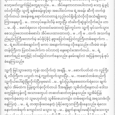
သော့ခတ်လျှက်ဖြင့်တွေ့ရသည်။… မ… အိပ်နေတာလား။ပါလာတဲ့ သော့ နဲ့ ဖွင့်
ဝင်လိုက်ပြီး သူတို့ ချစ်စခန်းဖွင့်ရာ အပေါ်ထပ်ကမ ရဲ့အခန်း ဆီကို တက်ခဲ့
လိုက်တယ် အခန်းရှေ့ရောက်လာတာနဲ့ လှည်းဝင်ရိုးရိုသံလိုလိုအသံမျိုးတွေ
ကြားနေရလို့… မ… ဘာလုပ်နေပါလိမ့် တွေးပြီး တံခါးကိုဆွဲဖွင်လိုက်စဉ်။ ဟာ
… မ…အို … မောင်ရဲလေး လုံးဝထင်မထားတဲ့ မြင်ကွင်းက သူ့ကို မှင်သက်သွား
စေသည်။ဘေးတစ်စောင်း အိပ်ပေးထားထားတဲ့… မ …ကို မ …ထက် အသက်န
ည်နည်းပိုကြီးလောက်မဲ့ ခပ်ဖိုင့်ဖိုင့် နဗူးပြောင်းပြောင်လူကြီးတစ်ရောက်က …
မ… ရဲ့ပေါင်တစ်ချောင်းကို မကာ အနောက်ကနေ လိုးနေသည်။ လီးမဲမဲ တန်း
တန်းကြီးက ပြတင်းပေါက်က ဝင်လာတဲ့ နေရောင်အောက်ဝယ်… မ… ရဲ့
စောက်ရည် တွေဖြင့် ဝင်းပြောင်လက်နေသည်။ နခမ်းချင်လဲ အပြန်အလှန် စုပ်
ခဲနေကြသည်။
သူ့ကို မြင်သွားတော့ ကုန်း ထလိုက်တဲ့ အချိန်… မ …စောက်ပတ်ထဲ က လူကြီး
ရဲ့ လီးကြီးက ပလွှတ် ကနဲ့ ကျွတ်ထွက်သွားပြီး… မ… ကစောင်တစ်ထည်ကို
သူ့ကိုယ်ပေါ်ဆွဲခြုံလိုက်ပြီးမှမောင် …မ… ရှင်းပြပါရစေတောက်ရဲလေး ချက်
ချင်ပဲ အိမ်ထဲက ပြန်ထွက်ခဲ့လိုက်တယ် ဒီအချိန်မှာ သူစိတ်တိုနေတယ် ဒေါသ
တွေဖြစ်လွန်းလို့ အသားတွေပင် တဆတ်ဆတ်တုန်နေသည်။ သူ့အိမ်ပြန်
ရောက်ခဲ့တော့ လဲ သူမဟုတ်တဲ့ သူစိမ်းယောကျ်ား တစ်ရောက်နဲ့ အရသာခံလိုး
နေကြတဲ့ … မ… ရဲ့ တဏှာခိုးဝေနေတဲ့ ပုံရိပ်တွေသာကြီးစိုးနေသည်။ ရဲလေး
နောက်တစ်ရက် ကျောင်းလဲ မသွား သူ …မ… နဲ့မျက်နာချင်းမဆိုင်ချင်သေးဘူး