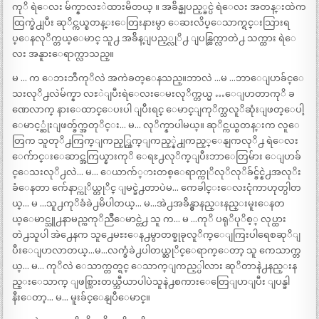
ကုိ ရဲေလး မ်က္နာလႊဲထားမိတယ္ ။ အခ်ိန္မျပည့္ခင္ပဲ ရဲေလး အတန္းထဲက
ထြက္ခဲ႕ျပီး ဆုိင္ကယ္စတန္းေတြးနားမွာ ေဆးလိပ္ေသာက္ရင္းသြားရ
ပ္ေနလုိက္တယ္ေမာင္ သူ႕ အခ်ိန္ျပည့္လုိ႕ ျပန္ထြက္လာတဲ႕ သက္ထား ရဲေ
လး အနူားေရာက္လာသည္။
မ … က ေဘးဘီကုိလဲ အကဲခတ္ေနသည္။ဘာလဲ …မ …ဘာေျပာခ်င္ေ
သးလုိ႕လဲမ်က္နာ လႊဲျပီးရဲေလးေမးလုိက္တယ္မ …ေျပာတာကုိ ခ
ဏေလာက္ နားေထာင္ေပးပါ ျပီးရင္ ေမာင္ျကုိက္သလူိဆုံးျဖတ္ေပါ့
ေမာင့္ဆုံးျဖတ္ခ်က္အတုိင္း… မ… လုိက္နာပါမယ္။ ဆုိင္ကယ္စတန္းက လူေ
တြက သူတုိ႕ကြက္ျကည့္ကြက္ျကည့္နဲ႕ျကည့္ေနျကလုိ႕ ရဲေလး
ေက်ာင္းေဆာင္အကြယ္နားကုိ ေရႊ႕လုိက္ျပီးဘာေတြမ်ား ေျပာခ်
င္ေသးလုိ႕လဲ… မ… ေယာက်္ားတစ္ေရာက္ကုိလုိလုိခ်င္ခ်င္နဲ႕အလုိး
ခံေနတာ က်ေနာ္ကုိယ္တုိင္ ျမင္ခဲ႕တာပဲမ… ကေခါင္းေလးငုံကာဟုတ္ပါတ
ယ္… မ …သူ႕ကုိခံခဲ႕မိပါတယ္… မ…အဲ႕အခ်ိန္မွာနည္းနည္းမူးေနတ
ယ္ေမာင္သူ႕နာမည္ကကုိညိဳေမာင္တဲ႕ သူ က… မ …ကုိ ပရုိပုိစ့္ လုပ္ထား
တဲ႕သူပါ အဲ႕ေနက သူ႕ေမႊးေန႕မွာတစ္ခုခုလူိက္ေျကြးပါရေစဆုိျ
ပီးေျပာလာတယ္…မ…လက္ခံခဲ႕ပါတယ္ဆုိင္ေရာက္ေတာ့ သူ ကေသာက္တ
ယ္… မ… ကုိလဲ ေသာက္တတ္ရင္ ေသာက္ျကည့္ပါလား ဆုိတာနဲ႕နည္းန
ည္းေသာက္ ျဖစ္သြားတယ္ဘီယာပါပဲသူနဲ႕စကားေတြေျပာျပီး ျပန္ခါ
နီးေတာ့… မ… မူးခ်င္ေနျပီေမာင္။