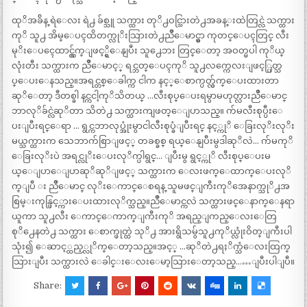
ထုိအခ်ိန္ ရဲေလး ရဲ႕ ခ်စ္သူ သက္ထား တုိ႕ဝင္သြားတဲ႕အခန္းထဲတြင္လဲ သက္ထား
ကုိ သူ႕ အိမ္ေပၚထိတက္လုိးသြားတဲ႕ညဳိေမာင္မွာ ကုတင္ေပၚတြင္ လီး
မုိးေပၚေထာင္လ်ွက္ျဖင့္ရွိေနျပီး သူ႕ေဘး တြင္ေတာ့ အဝတ္မပါ ကုိယ္
လုံးတီး သက္ထားက ညိဳေမာင့္ ရင္ဘတ္ေပၚကုိ သူ႕လက္ကေလးျဖင့္ပြတ္သ
ပ္ေပးေနသည္။အရင္တစ္ေခါက္က ငါက နင့္ေစာက္ပတ္လ်ွက္ေပးထားတာ
ဆုိေတာ့ ဒီတစ္ခါ နင္ကငါ့ကုိသိတယ္ …လီးစုပ္ေပးရမွာမဟုတ္လားညဳိေမာင္
ဘာလုိခ်င္လဲဆုိတာ သိတဲ႕ သက္ထားကျဖတ္ေျပာသည္။ က်မလီးစုပ္ပီးေ
ပးျပီးရင္ေရာ … ရွင္ကဘာလုပ္အုံးမွာငါလီးစုပ္ခံျပီးရင္ နင့္ကုိ ေခြးလုိးလုိး
မယ္သက္ထားက သေဘာက်စြာျဖင့္ တခစ္ခစ္ ရယ္ေနျပီးမွဒါဆုိလဲ… က်မကုိ
ေခြးလုိးပဲ အရင္လုိးေပးလုိက္ပါရွင္… ျပီးမွ ရွင့္ကုိ လီးစုပ္ေပးမ
ယ္ေျပာေျပာဆုိဆုိျဖင့္ သက္ထားက ေလးဖက္ေထာက္ေပးလုိ
က္ျပီ း ညဳိေမာင္ လုိးေကာင္ေစရန္ သူမဖင္ျကီးကုိအေနာက္သုိ႕အ
စြမ္းကုန္ဖြင့္ကားေပးထားလုိက္သည္။ညဳိေမာင္ကလဲ သက္ထားဖင္ေနာက္ေနရာ
ယူကာ သူ႕လီး ေကာင္ေကာက္ျကီးကုိ အရည္ျကည္ေလးေတြ
စုိ႕ေနတဲ႕ သက္ထား ေစာက္ဖုတ္ထဲ သုိ႕ အားရွိသမ်ွသူ႕ကုိယ္လုံးဝိတ္ျကီးပါ
သုံး၍ ေဆာင့္ထည့္လုိက္ေတာ့သည္။အင့္ …ဆုိတဲ႕ရႈိက္သံေလးထြက္
သြားျပီး သက္ထားလဲ ေခါင္းေလးေမာ့သြားေတာ့သည္……ျပီးပါျပီ။
Share: