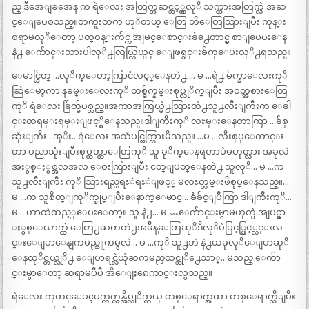
ည္ ဒီအေျခအေန က ရဲေလး အတြက္အဆင္သင့္လွလုိ သက္ထားအတြက္လဲ အဆ
င္ေျပေစသည္။တကူးတက ဟုိတယ္ ေတြ ဘိေတြသြားျပီး ကုန္း
စရာမလုိေတာ့ ပတ္ဝန္းက်င္က အျမင္ေစာင္းခဲ႕ေတာင္မွ စာျပေပးေန
နဲ႕ ေက်ာင္းသားပါလုိ႕လြယ္လြယ္ပင္ ေျဖရွင္းခ်က္ေပးလုိ႕ရသည္။
ေမာင္ခ်ြတ္ …လုိက္ေတာ့ကြာငံလင့္ေနတဲ႕ … မ …ရဲ႕ မ်က္နာေလးကုိ
ဆြဲေမာ့ကာ နခမ္းေလးကုိ တစ္ခ်က္နမ္းစုပ္လုိက္ျပီး အဝတ္အစားေတြ
ကုိ ရဲေလး ခ်ြတ္ခ်ပစ္သည္။အကာအကြယ္မဲ႕သြားတဲ႕သူ႕လီးျကီးက ေခါ
င္းတရမ္းရမ္းျဖင့္ရွိေနသည္။ဒါျကီးကုိ လႊမ္းေနတာကြာ …ခ်စ္
ဆုံးျကီး…အုိး…ရဲေလး အသံပင္ထြက္သြားမိသည္။ …မ …လီးစုပ္ေကာင္း
တာ ပညာသုံးျပီးစုပ္တတ္တာေတြကုိ သူ ခုိက္ေနရတာပဲမဟုတ္လား အခုလဲ
အႏွစ္ႏွစ္အလအလ ေဝးကြားျပီး ငတ္ျပတ္ေနတဲ႕ သူလုိ… မ …က
သူ႕လီးျကီး ကုိ သြားရည္တရႊဲရႊဲျဖင့္ မလႊတ္တမ္းဖိစုပ္ေနသည္။…
မ …က သူစိတ္ျကုိက္စုပ္ျပီးေနာက္ေမာင္… ခံခ်င္ျပီကြာ ဒါျကီးကုိ…
မ… ဟာထဲထည့္ေပးေတာ့။ သူ နဲ႕… မ …ေက်ာင္းမွာမဟုတ္ပဲ အျပင္မွာ
ႏွစ္ေယာက္ထဲ ေတြ႕ႀကတဲ႕အခ်ိန္ေတြဆုိဒီလုိပဲပြင့္ပြင့္လင္းလ
င္းေျပာေနျကမည္သူကမွလဲ… မ …ကုိ သူ႕ဘဲ နဲ႕ယခုလုိေျပာဆုိ
ေနထုိင္တယ္လုိ႕ ေျပာရင္လဲယုံႀကမည္မထင္သုိ႕ေသာ္…မသည္ ေက်ာ
င္းမွာေတာ့ ဆရာမပီပီ အိေျႏၵေကာင္းလွသည္။
ရဲေလး ကုတင္ေပၚပက္လက္လွန္အိပ္လုိက္တယ္ တစ္ေရာက္အထာ တစ္ေရာက္သိျပီး