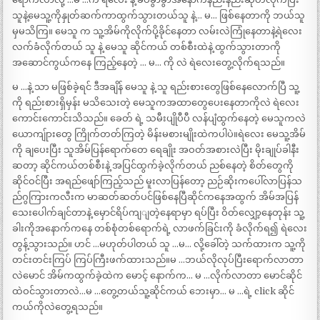
သူနဲ့မေသူ့ကိုနှုတ်ဆက်ကာထွက်သွားတယ်သူ နဲ့… မ… ဖြစ်နေတာကို ဘယ်သူ
မှမသိကြ။ မေသူ က သူ့အိမ်ကိုလိုက်ပို့ခိုင်နေတာ လမ်းလဲကြုံနေတာနဲ့ရဲလေး
လက်ခံလိုက်တယ် သူ နဲ့ မေသူ ဆိုင်ကယ် တစ်စီးထဲနဲ့ ထွက်သွားတာကို
အဆောင်ကွယ်ကနေ ကြည့်နေတဲ့ … မ… ကို လဲ ရဲလေးတွေ့လိုက်ရသည်။
မ …နဲ့ သာ မဖြစ်ခဲ့ရင် ဒီအချိန် မေသူ နဲ့ သူ ရည်းစားတွေဖြစ်နေလောက်ပြီ သူ့
ကို ရည်းစားရှိမှန်း မသိသေးတဲ့ မေသူကအထာတွေပေးနေတာကိုလဲ ရဲလေး
ကောင်းကောင်းသိသည်။ ခေတ် ရဲ့ သမီးပျိုပီပီ လန်ပျံထွက်နေတဲ့ မေသူကလဲ
ယောကျ်ုားတွေ ကြိုက်တတ်ကြတဲ့ မိန်းမစားမျိုးထဲကပါပဲ။ရဲလေး မေသူ့အိမ်
ကို ချပေးပြီး သူအိမ်ပြန်ရောက်တေ ရေချိုး အဝတ်အစားလဲပြီး မိုးချုပ်ခါနီး
ဆတာ့ ဆိုင်ကယ်တစ်စီးနဲ့ အပြင်ထွက်ခဲ့လိုက်တယ် ညစ်နေတဲ့ စိတ်တွေကို
ဆိုင်ဝင်ပြီး အရည်ဖျော်ကြည့်သည် မူးလာပြန်တော့ ညဉ်ဆိုးကပေါ်လာပြန်သ
ည်ဂွကြားကလီးက မာဆတ်ဆတ်ပင်ဖြစ်နေပြီဆိုင်ကနေအထွက် အိမ်အပြန်
သေးပေါက်ချင်တာနဲ့ မှောင်ရိပ်ကျျတဲ့နေရာမှာ ရပ်ပြီး ဝိတ်လျှော့နေတုန်း သူ့
ခါးကိုအနောက်ကနေ တစ်စုံတစ်ရောက်ရဲ့ လာဖက်ခြင်းကို ခံလိုက်ရ၍ ရဲလေး
တွန့်သွားသည်။ ဟင် …မဟုတ်ပါတယ် သူ …မ… လို့ခေါ်တဲ့ သက်ထားက သူ့ကို
တင်းတင်းကြပ် ကြပ်ကြီးဖက်ထားသည်။မ …ဘယ်လိုလုပ်ပြီးရောက်လာတာ
လဲမောင် အိမ်ကထွက်ခဲ့ထဲက မောင့် နောက်က… မ …လိုက်လာတာ မောင်ဆိုင်
ထဲဝင်သွားတာလဲ…မ …တွေ့တယ်သူ့ဆိုင်ကယ် ဘေးမှာ… မ …ရဲ့ click ဆိုင်
ကယ်ကိုလဲတွေ့ရသည်။