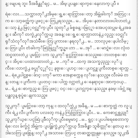
န္းမျပရ ဘူး ဒီအခ်ိန္ဆုိရင္… မ… အိမ္ျပန္ေရာက္ေနေလာက္ျပီ ။
ရဲေလး……သက္ထားတုိ႕အိမ္ေရွ့ေရာက္သြားေတာ့ အိမ္တံခါးကုိ အတြင္း
က ေသာ့ခတ္လ်ွက္ျဖင့္ေတြ႕ရသည္။… မ… အိပ္ေနတာလား။ပါလာတဲ႕
ေသာ့ နဲ႕ ဖြင့္ဝင္လုိက္ျပီး သူတုိ႕ ခ်စ္စခန္းဖြင့္ရာ အေပၚထပ္ကမ ရဲ႕အခ
န္း ဆီကုိ တက္ခဲ႕လုိက္တယ္ အခန္းေရွ့ေရာက္လာတာနဲ႕ လွည္းဝင္ရုိး
ရုိသံလုိလုိအသံမ်ဳိးေတြျကားေနရလုိ႕… မ… ဘာလုပ္ေနပါလိမ့္
ေတြးျပီး တံခါးကုိဆြဲဖြင္လုိက္စဥ္။ ဟာ … မ…အုိ … ေမာင္ရဲေလး လုံးဝ
ထင္မထားတဲ႕ ျမင္ကြင္းက သူ႕ကုိ မွင္သက္သြားေစသည္။ေဘးတစ္ေစာ
င္း အိပ္ေပးထားထားတဲ႕… မ …ကုိ မ …ထက္ အသက္နည္နည္းပုိျ
ကီးေလာက္မဲ႕ ခပ္ဖုိင့္ဖုိင့္ နဗူးေျပာင္းေျပာင္လူျကီးတစ္ေရာက္က …
မ… ရဲ႕ေပါင္တစ္ေခ်ာင္းကုိ မကာ အေနာက္ကေန လုိးေနသည္။ လီးမဲမဲ တ
န္းတန္းျကီးက ျပတင္းေပါက္က ဝင္လာတဲ႕ ေနေရာင္ေအာက္ဝယ္…
မ… ရဲ႕ ေစာက္ရည္ ေတြျဖင့္ ဝင္းေျပာင္လက္ေနသည္။ နခမ္းခ်င္လဲ အျ
ပန္အလွန္ စုပ္ခဲေနျကသည္။
သူ႕ကုိ ျမင္သြားေတာ့ ကုန္း ထလုိက္တဲ႕ အခ်ိန္… မ …ေစာက္ပတ္ထဲ က လူျ
ကီး ရဲ႕ လီးျကီးက ပလႊတ္ ကနဲ႕ က်ြတ္ထြက္သြားျပီး… မ… ကေစာင္တစ္ထည္ကုိ
သူ႕ကုိယ္ေပၚဆြဲျခဳံလုိက္ျပီးမွေမာင္ …မ… ရွင္းျပပါရေစေတာက္
ရဲေလး ခ်က္ခ်င္ပဲ အိမ္ထဲက ျပန္ထြက္ခဲ႕လုိက္တယ္ ဒီအခ်ိန္မွာ သူစိတ္တုိေနတယ္ ေ
ဒါသေတြျဖစ္လြန္းလုိ႕ အသားေတြပင္ တဆတ္ဆတ္တုန္ေနသည္။ သူ႕အိ