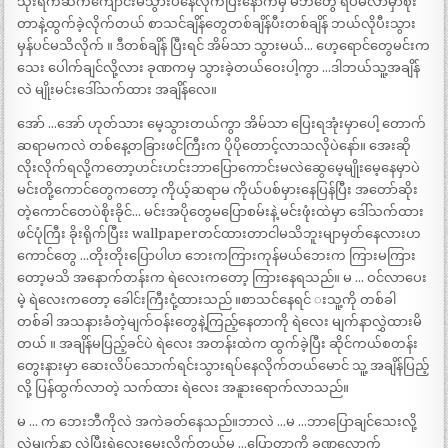
သုံးရက်ဆက်ကျောင်းမသွားပဲနေလိုက်ပြီးနောက်မှ မိဘတွေ ရိပ်မိလာမှာစိုး
တာနဲ့ထွက်ခဲ့လိုက်တယ် စာသင်ချိန်တွေတစ်ချိန်ပီးတစ်ချိန် ဘယ်လိုပီးသွား
မှန်ပင်မသိလိုက် ။ ဒီတစ်ချိန် ပြီးရင် အိမ်သာ သွားမယ်… ဟေ့ရောင်တွေမင်းက
သေး ပေါက်ချင်လို့လား ခုဏကမှ သွားခဲ့တယ်ဝေးပါ့ကွာ …ဒါဘယ်သူ့အချိန်
လဲ မျိုးမင်းဒေါ်သက်ထား အချိန်လေ။
အော် …အော် ဟုတ်သား မေ့သွားတယ်ကွာ အိမ်သာ ပြေးရအုံးမှာပေါ့ တောက်
ဆရာမကလဲ တစ်နေ့တခြားဖင်ကြီးက ပိုပိုတောင့်လာသလိုပဲနော်။ အေးဆို
လိုးလိုက်ရလို့ကတော့ဟင်းဟင်းဘာပြောကောင်းမလဲဆွေမေ့မျိုးမေ့နေမှာပဲ
မင်းတို့ကောင်တွေကတော့ ကိုယ့်ဆရာမ ကိုယ်ပစ်မှားနေပြန်ပြီး အတော်ဆိုး
တဲ့ကောင်တေပဲစိုးခိုင်… မင်းအပိုတွေမပြောစမ်းနဲ့ မင်းဖုံးထဲမှာ ဒေါ်သက်ထား
ဖင်ပုံကြီး ခိုးရိုက်ပြီးး wallpaperတင်ထားတာငါမသိဘူးမျာမှတ်နေလားဟ
ကောင်တွေ …တိုးတိုးပြောပါဟ ဘေးကကြားကုန်မယ်ဘေးက ကြားမကြား
တော့မသိ အနောက်တန်းက ရဲလေးကတော့ ကြားနေရသည်။ မ … ဝင်လာပေး
မဲ့ ရဲလေးကတော့ ခေါင်းကြီးငုံ့ထားသည် ။စာသင်နေရင် းသူ့ကို တစ်ခါ
တစ်ခါ အသနားခံတဲ့မျက်ဝန်းတွေနဲ့ကြည့်နေတာကို ရဲလေး မျက်နာလွှဲထားမိ
တယ် ။ အချိန်မပြည့်ခင်ပဲ ရဲလေး အတန်းထဲက ထွက်ခဲ့ပြီး ဆိုင်ကယ်စတန်း
တွေးနားမှာ ဆေးလိပ်သောက်ရင်းသွားရပ်နေလိုက်တယ်မောင် သူ့ အချိန်ပြည့်
လို့ ပြန်ထွက်လာတဲ့ သက်ထား ရဲလေး အနူားရောက်လာသည်။
မ … က ဘေးဘီကိုလဲ အကဲခတ်နေသည်။ဘာလဲ …မ …ဘာပြောချင်သေးလို့
လဲမျက်နာ လွှဲပြီးရဲလေးမေးလိုက်တယ်မ …ပြောတာကို ခဏလောက်