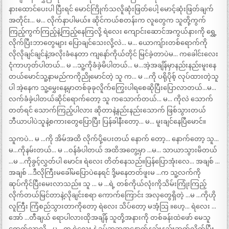
နားထောင်ပေးပါ ပြီးရင် မောင်ကြိုက်သလိူဆုံးဖြတ်ပေါ့ မောင့်ဆုံးဖြတ်ချက်
အတိုင်း… မ… လိုက်နာပါမယ်။ ဆိုင်ကယ်စတန်းက လူတွေက သူတို့ကွက်
ကြည့်ကွက်ကြည့်နဲ့ကြည့်နေကြလို့ ရဲလေး ကျောင်းဆောင်အကွယ်နားကို ရွှေ့
လိုက်ပြီးဘာတွေများ ပြောချင်သေးလို့လဲ… မ… ယောကျ်ားတစ်ရောက်ကို
လိုလိုချင်ချင်နဲ့အလိုးခံနေတာ ကျနော်ကိုယ်တိုင် မြင်ခဲ့တာပဲမ… ကခေါင်းလေး
ငုံကာဟုတ်ပါတယ်… မ …သူ့ကိုခံခဲ့မိပါတယ်… မ…အဲ့အချိန်မှာနည်းနည်းမူးနေ
တယ်မောင်သူ့နာမည်ကကိုညိုမောင်တဲ့ သူ က… မ …ကို ပရိုပိုစ့် လုပ်ထားတဲ့သူ
ပါ အဲ့နေက သူ့မွှေးနေ့မှာတစ်ခုခုလိူက်ကြွေးပါရစေဆိုပြီးပြောလာတယ်…မ…
လက်ခံခဲ့ပါတယ်ဆိုင်ရောက်တော့ သူ ကသောက်တယ်… မ… ကိုလဲ သောက်
တတ်ရင် သောက်ကြည့်ပါလား ဆိုတာနဲ့နည်းနည်းသောက် ဖြစ်သွားတယ်
ဘီယာပါပဲသူနဲ့စကားတွေပြောပြီး ပြန်ခါနီးတော့… မ… မူးချင်နေပြီမောင်။
သူကပဲ… မ …ကို အိမ်အထိ လိုက်ပို့ပေးတယ် နောက် တော့… နောက်တော့ သူ…
မ…ကိုနမ်းတယ်… မ …ဝန်ခံပါတယ် အထိအတွေ့မှာ …မ… သာယာသွားမိတယ်
…မ …ကိုခွင့်လွှတ်ပါ မောင်။ ရဲလေး တိတ်နေသည်။ပြန်ပြောအုံးလေ… အချစ် …
အချစ် …ဒီလိုကြီးမခေါ်မပြောပဲနေရင် ဒို့မနေတတ်ဖူးမ …က သူ့လက်ကို
ဆုပ်ကိုင်ပြီးမေးလာသည်။ သူ … မ …ရဲ့ တစ်ကိုယ်လုံးကိုသိမ်းကြုံးကြည့်
လိုက်တယ်မြင်တာနဲ့လိုချင်းစရာ ကောက်ကြောင်း အလှတွေရှိတဲ့ …မ …ကိုဟို
လူကြီး ကြံစည်သွားတာကိုတော့ ရဲလေး သိပ်တော့ မအံ့သြ ။ဟေ့… ရဲလေး …
အော် …တီချယ် ရောပါလားထိုအချိန် သူတို့အနားကို တစ်ခန်းထဲဖော် မေသူ
ရောက်လာလို့ …မ …က ရဲလေး နဲ့ ခပ်ခွာခွာအနောက်နည်းနည်းဆုတ်လိုက်ပြီး