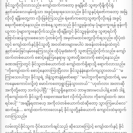
ခိုင်သူ့ကိုလိုးလာသည်။ ကျော်ထက်ကတော့ ခုချိန်ထိ သူဇာ့ကိုနို့ကိုင်ရုံ
နှုတ်ခမ်းလေးနမ်းရုံသာ အခွင့်ရေးရသေးသည်။ ခိုင်သူနှင့်ရဲဇော်ကတော့ အမြဲ
လိုလို ချိန်းတွေ့ကာ လိုးဖြစ်ကြသည်။ ရဲဇော်ကတော့သူဇာ့ကိုလိုးရန် အခွင့်
ရေးကိုစောင့်နေသည်။ တစ်နေ့ သူဇာသည် ခိုင်သူ့ဖုန်းထဲမှ ပုံများကူးရန် ဖုန်းကို
ယူကာ ပုံများကူးနေလိုက်သည်။ ထိုချိန်တွင် ခိုင်သူ့ဖုန်းထဲမှ သူဇာ့ရင်ကို
ဗြောင်းဆန်သွားစေသော ပုံတစ်ပုံကို အမှတ်မထင်တွေ့လိုက်ရသည်။ ထိုပုံထဲ
တွင် ကျော်ထက်နှင့်ခိုင်သူတို့ အဝတ်စားများမပါပဲ အခန်းတစ်ခန်းထဲတွင်
နှုတ်ခမ်းခြင်းနမ်းနေကြသည်။ ထိုပုံမှdateကို သူဇာကြည့်လိုက်သည်။ ကျော်
ထက်တစ်ယောက် စောင့်နေကြနေရာမှ သူဇာတို့အလာကို စောင့်နေသည်။
ခဏအကြာတွင် ခိုင်သူတစ်ယောက်ထဲ ကျော်ထက်ရှိရာသို့ ရောက်လာသည်။
“ကိုကျော်ထက် စောင့်နေတာကြာပြီလား ခိုင်သူနဲနဲနောက်ကျသွားတယ်” “မ
ကြာသေးပါဘူး ခိုင်သူရဲ့ ဒါနဲ့သူဇာနဲ့ရဲဇော်ရော” “မပါဘူးကိုကျော်ထက်ရဲ့ မမ
ကနေမကောင်းလို့တဲ့ မောင်ကတော့ရွာပြန်သွားတယ်” “ဟုတ်လား အတာဆို
အကိုတို့တော့ ဘက်ပဲ့ပါပြီ” “ခိုင်သူရှိနေတာပဲ ဘာမှအားမငယ်ပါနဲ့ အော် ဒါနဲ့
ကိုကျော်ထက် ခိုင်သူ့ကို supermarket လိုက်ပို့ပါလား ကိုကျော်ထက် အား
ရင်ပေါ့” “အချိန်ရတာပော့ အကိုလဲတစ်ယောက်ထဲဆိုတော့ သွားကြမယ်လေ”
ဆက်ရန်….. ကျော်ထက်ကားလေးနှင့် ခိုင်သူတို့နှစ်ယောက် ကျောင်းထဲမှထွက်
လာကြသည်။
လမ်းတွင်ခိုင်သူက ဝိုင်သောက်ချင်သည် ဆိုသောကြောင့် ကျော်ထက်နှင့် ခိုင်
သူတို့နှစ်ယောက် ဝိုင်ပုလင်းများနှင့် ဘီယာများဝယ်ကာ အေးဆေးသောနေရာ