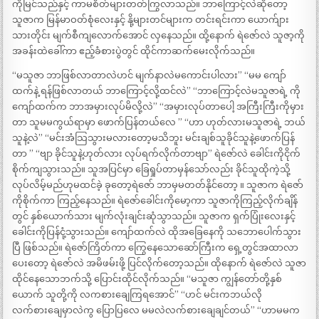
ကိုမြင်သည်နှင့် ကာမစိတ်များတတ်ကြွလာသည်။ ဘာကြောင့်လဲဆိုတော့
သူဇာက မြန်မာဝတ်စုံလေးနှင့် နို့များတင်များက တင်းရင်းကာ ယောက်ျား
သားတိုင်း မျက်စီကျလောက်အောင် လှနေသည်။ ထို့နောက် ရဲဇော်လဲ သူဇာ့ကို
အခန်းထဲခေါ်ကာ ဧည့်ခံစားပွဲတွင် ထိုင်ကာဆက်မေးလိုက်သည်။
“မသူဇာ ဘာဖြစ်လာတာလဲဟင် မျက်နာလဲမကောင်းပါလား” “မမ ကျော်
ထက်နဲ့ ရန်ဖြစ်လာတယ် ဘာကြောင့်လို့ထင်လဲ” “ဘာကြောင့်လဲမသူဇာရဲ့ ကို
ကျော်ထက်က ဘာအမှားလုပ်မိလို့လဲ” “အမှားလုပ်တာပေါ့ အကြီးကြီးကိုမှား
တာ သူမမကွယ်ရာမှာ ဖောက်ပြန်တယ်လေ ” “ဟာ ဟုတ်လားမသူဇာရဲ့ ဘယ်
သူနဲ့လဲ” “မင်းအံသြသွားမလားတော့မသိဘူး မင်းချစ်သူခိုင်သူနဲ့ဖောက်ပြန်
တာ ” “ဗျာ ခိုင်သူနဲ့ဟုတ်လား လုပ်ရက်လိုက်တာဗျာ” ရဲဇော်လဲ ခေါင်းကိုငိုက်
စိုက်ကျသွားသည်။ သူအပြင်မှာ ခြေရှုပ်တာမှန်သော်လည်း ခိုင်သူထိုကဲ့သို့
လုပ်လိမ့်မည်ဟုမထင်ခဲ့ ခုတော့ရဲဇော် ဘာမှမတတ်နိုင်တော့ ။ သူဇာက ရဲဇော်
ကိုစိုက်ကာ ကြည့်နေသည်။ ရဲဇော်ခေါင်းကိုမော့ကာ သူဇာကိုကြည့်လိုက်ချိန်
တွင် နှစ်ယောက်သား မျက်လုံးချင်းဆုံသွာသည်။ သူဇာက ရှက်ပြုံးလေးနှင့်
ခေါင်းကိုပြန်ငုံ့သွားသည်။ ကျော်ထက်လဲ ထိုအခြေနေကို သဘောပေါက်သွား
ပြီ ဖြစ်သည်။ ရဲဇော်ကြိတ်ကာ ကြွေနေသောဆော်ကြီးက ရှေ့တွင်အထာလာ
ပေးတော့ ရဲဇော်လဲ အမိဖမ်းဖို့ ပြင်လိုက်တော့သည်။ ထိုနောက် ရဲဇော်လဲ သူဇာ
ထိုင်နေသောဘက်သို့ ပြောင်းထိုင်လိုက်သည်။ “မသူဇာ ကျွန်တော်တို့နှစ်
ယောက် သူတို့ကို လကစားချေကြရအောင်” “ဟင် မင်းကဘယ်လို
လက်စားချေမှာလဲကွ ပြောပြလေ မမလဲလက်စားချေချင်တယ်” “ဟာမမက