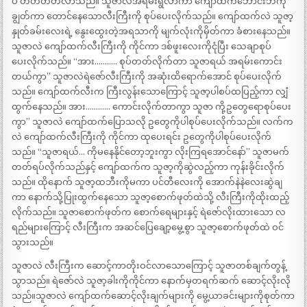
ပဲ တတ်တတ်လာသည်။ သူဇာလဲအရမ်းရွလာကာ ကျော်ထက်ဘောင်းဘီကို
ချွတ်ကာ တောင်နေသောလီးကြီးကို စုပ်ပေးလိုက်သည်။ ကျော်ထက်လဲ သူဇာ့
နှုတ်ခမ်းလေးရဲ့ နွေးထွေးတဲ့အရသာကို မျက်လုံးကိုမှိတ်ကာ ခံစားနေသည်။
သူဇာလဲ ကျော်ထက်လီးကြီးကို ကိုင်ကာ ဒစ်ဖူးလေးကိုငုံပြီး သေချာစုပ်
ပေးလိုက်သည်။ “အား……….. စုပ်တတ်လိုက်တာ သူဇာရယ် အရမ်းကောင်း
တယ်ကွာ” သူဇာလဲရဲဇော်လီးကြီးကို အဆုံးထိရောက်အောင် စုပ်ပေးလိုက်
သည်။ ကျော်ထက်လီးက ကြီးလွန်းသောကြောင့် သူဇာ့ပါစပ်ထပြည့်ကာ လျှံ
ထွက်နေသည်။ အား………… ကောင်းလိုက်တာကွာ သူဇာ ကို့ဥတွေရောစုပ်ပေး
ကွာ” သူဇာလဲ ကျော်ထက်ပြောသလို ဥတွေကိုပါစုပ်ပေးလိုက်သည်။ လက်က
လဲ ကျော်ထက်လီးကြီးကို ကိုင်ကာ ထုပေးရင်း ဥတွေကိုပါစုပ်ပေးလိုက်
သည်။ “သူဇာရယ်… ကိုမနေနိုင်တော့ဘူးကွာ လိုးကြရအောင်နော်” သူဇာမက်
တတ်ရပ်လိုက်သည်နှင့် ကျော်ထက်က သူဇာ့ကိုဆွဲလည့်ကာ ကုန်းခိုင်းလိုက်
သည်။ ထိုနောက် သူဇာ့ထဘီးကိုမကာ ပင်တီလေးကို အောက်နဲနဲလေးဆွဲချ
ကာ နောက်သို့ပြုးထွက်နေသော သူဇာ့စောက်ဖုတ်ထဲသို့ လီးကြီးကိုထိုးထည့်
လိုက်သည်။ သူဇာစောက်ဖုတ်က စောက်ရေများနှင့် ရဲဇော်လိုးထားသော လ
ရည်များကြောင့် လီးကြီးက အဆင်ပြေချော့မွေ့စွာ သူဇာ့စောက်ဖုတ်ထဲ ဝင်
သွားသည်။
သူဇာလဲ လီးကြီးက ဆောင့်ကာတိုးဝင်လာသောကြောင့် သူဇာတစ်ချက်တွန့်
သွာသည်။ ရဲဇော်လဲ သူဇာ့ခါးကိုကိုင်ကာ နောက်မှတရက်ဆက် ဆောင့်လိုးလို
သည်။သူဇာလဲ ကျော်ထက်ဆောင့်လိုးချက်များကို မွေ့ယာခင်းများကိုစုတ်ကာ