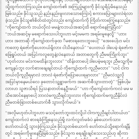
သို့ထွက်လာကြသည်။ ကျော်ထက်၏ အကြည့်များကို ခိုင်သူရိပ့်မိနေသည်
ဖြစ်သည်။ ခိုင်သူသည် နည်းနည်းမူးလာသောကြောင့် စကားပြောများလဲရဲလာ
ခဲ့သည်။ ခိုင်သူ၏စိတ်ထဲတွင်လည်း ကျော်ထက်ကို ကြိတ်ကာကြွေနေသည်။
“ကိုကျော်ထက် ဘယ်လိုလဲ မမနဲ့ကဘယ်အဆင့်ထိ ရောက်နေကြပြီလဲ”
“ဘယ်အဆင့်မှ မရောက်သေးပါဘူးဟာ မင့်းမမက အရမ်းမူနေလို့” “ဟား
ဟား အတာဆို ကိုကျော်ထက်ခုထ ိမစားရတေးဘူးပေါ့” “အေးပေါ့ဟ မင်း
ကတော့ ရဲဇော်ကိုပေးတယ်မို့လား ငါသိနေတယ်” “ပေးတယ် ဒါပေမဲ့ ရဲဇော်က
ခြေရှုပ်တယ် အပြင်ကလူတွေနဲ့လဲနေတယ် အတာတွေကို ညီမမကြိုက်ဘူး”
“ဟုတ်လား မင်းကမထိန်းဘူးလား” “ထိန်းတာပေါ့ ဒါပေမဲ့မရဘူး ညီမသူ့ကိုမ
ကျေနပ်ဘူး လက်စားချေချင်တယ် ကိုကျော်ထက် ကူညီမလား” “ဟင် ငါက
ဘယ်လိုကူညီရမှာလဲ ဘာလဲ ရဲဇော်ကိုပြောပေးရမှာလား” “ညီမလဲသူ့လို
အပြင်မှာနေမယ်လေ ခုတောင်သူ့ရွာဖက်က အဆက်စီသွားတာတဲ့” “ဖြစ်ပါ့မ
လားဟ သူဇာသိရင် ပြသနာတတ်နေဦးမယ်” “ဟာ ကိုကျော်ထက်ကလဲ မမ မ
သိအောင်နေမှာပေါ့ ဘာလဲမကူညီချင်ဘူးလား ကိုကျော်ထက်မကူညီနိုင်လဲ
ညီမတစ်ခြားတစ်ယောက်စီ သွားလိုက်မယ်”။
“အလိုမဟုတ်ပါဘူးဟာ မသင့်တော်ဘူးထင်လို့ပါ ငါကကူညီချင်ပါတယ်ဟ”
ကျော်ထက်လဲ စားရခံကြုံနေသည်မို့ လက်လွတ်မခံပဲ နှစ်ယောက်သား
ဟော်တယ်သို့ သွားခဲ့ကြသည်။ ခိုင်သူတစ်ယောက် ဟော်တယ်သို့ရောက်ချိန်
တွင် အရမ်းကိုမူးနေပြီဖြစ်သည်။ ခိုင်သူက ရေချိုးချင်သေးသည်ဟု ဆိုကာ