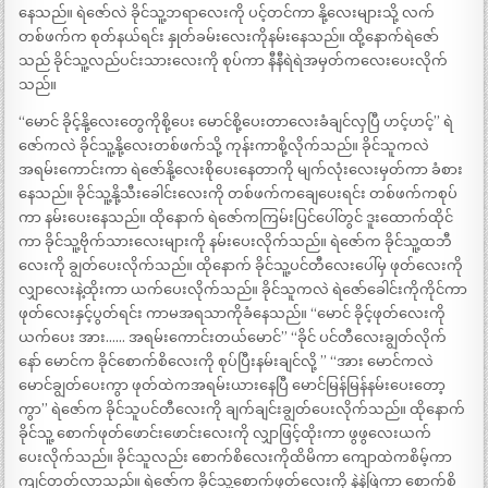
နေသည်။ ရဲဇော်လဲ ခိုင်သူ့ဘရာလေးကို ပင့်တင်ကာ နို့လေးများသို့ လက်
တစ်ဖက်က စုတ်နယ်ရင်း နှုတ်ခမ်းလေးကိုနမ်းနေသည်။ ထို့နောက်ရဲဇော်
သည် ခိုင်သူ့လည်ပင်းသားလေးကို စုပ်ကာ နီနီရဲရဲအမှတ်ကလေးပေးလိုက်
သည်။
“မောင် ခိုင့်နို့လေးတွေကိုစို့ပေး မောင်စို့ပေးတာလေးခံချင်လှပြီ ဟင့်ဟင့်” ရဲ
ဇော်ကလဲ ခိုင်သူ့နို့လေးတစ်ဖက်သို့ ကုန်းကာစို့လိုက်သည်။ ခိုင်သူကလဲ
အရမ်းကောင်းကာ ရဲဇော်နို့လေးစိုပေးနေတာကို မျက်လုံးလေးမှတ်ကာ ခံစား
နေသည်။ ခိုင်သူ့နို့သီးခေါင်းလေးကို တစ်ဖက်ကချေပေးရင်း တစ်ဖက်ကစုပ်
ကာ နမ်းပေးနေသည်။ ထိုနောက် ရဲဇော်ကကြမ်းပြင်ပေါ်တွင် ဒူးထောက်ထိုင်
ကာ ခိုင်သူ့ဗိုက်သားလေးများကို နမ်းပေးလိုက်သည်။ ရဲဇော်က ခိုင်သူ့ထဘီ
လေးကို ချွတ်ပေးလိုက်သည်။ ထိုနောက် ခိုင်သူ့ပင်တီလေးပေါ်မှ ဖုတ်လေးကို
လျှာလေးနဲ့ထိုးကာ ယက်ပေးလိုက်သည်။ ခိုင်သူကလဲ ရဲဇော်ခေါင်းကိုကိုင်ကာ
ဖုတ်လေးနှင့်ပွတ်ရင်း ကာမအရသာကိုခံနေသည်။ “မောင် ခိုင့်ဖုတ်လေးကို
ယက်ပေး အား…… အရမ်းကောင်းတယ်မောင်” “ခိုင် ပင်တီလေးချွတ်လိုက်
နော် မောင်က ခိုင်စောက်စိလေးကို စုပ်ပြီးနမ်းချင်လို့ ” “အား မောင်ကလဲ
မောင်ချွတ်ပေးကွာ ဖုတ်ထဲကအရမ်းယားနေပြီ မောင်မြန်မြန်နမ်းပေးတော့
ကွာ” ရဲဇော်က ခိုင်သူပင်တီလေးကို ချက်ချင်းချွတ်ပေးလိုက်သည်။ ထိုနောက်
ခိုင်သူ့ စောက်ဖုတ်ဖောင်းဖောင်းလေးကို လျှာဖြင့်ထိုးကာ ဖွဖွလေးယက်
ပေးလိုက်သည်။ ခိုင်သူလည်း စောက်စိလေးကိုထိမိကာ ကျောထဲကစိမ့်ကာ
ကျင်တတ်လာသည်။ ရဲဇော်က ခိုင်သူ့စောက်ဖုတ်လေးကို နဲနဲဖြဲကာ စောက်စိ