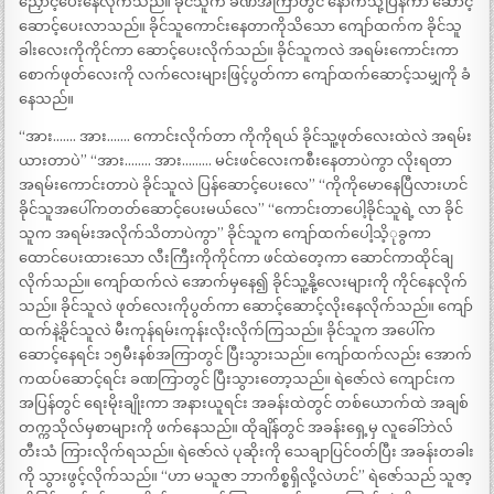
ညှောင့်ပေးနေလိုက်သည်။ ခိုင်သူက ခဏအကြာတွင် နောက်သို့ပြန်ကာ ဆောင့်
ဆောင့်ပေးလာသည်။ ခိုင်သူကောင်းနေတာကိုသိသော ကျော်ထက်က ခိုင်သူ
ခါးလေးကိုကိုင်ကာ ဆောင့်ပေးလိုက်သည်။ ခိုင်သူကလဲ အရမ်းကောင်းကာ
စောက်ဖုတ်လေးကို လက်လေးများဖြင့်ပွတ်ကာ ကျော်ထက်ဆောင့်သမျှကို ခံ
နေသည်။
“အား……. အား……. ကောင်းလိုက်တာ ကိုကိုရယ် ခိုင်သူ့ဖုတ်လေးထဲလဲ အရမ်း
ယားတာပဲ” “အား…….. အား……… မင်းဖင်လေးကစီးနေတာပဲကွာ လိုးရတာ
အရမ်းကောင်းတာပဲ ခိုင်သူလဲ ပြန်ဆောင့်ပေးလေ” “ကိုကိုမောနေပြီလားဟင်
ခိုင်သူအပေါ်ကတတ်ဆောင့်ပေးမယ်လေ” “ကောင်းတာပေါ့ခိုင်သူရဲ့ လာ ခိုင်
သူက အရမ်းအလိုက်သိတာပဲကွာ” ခိုင်သူက ကျော်ထက်ပေါ့သိ့ုခွကာ
ထောင်ပေးထားသော လီးကြီးကိုကိုင်ကာ ဖင်ထဲတေ့ကာ ဆောင်ကာထိုင်ချ
လိုက်သည်။ ကျော်ထက်လဲ အောက်မှနေ၍ ခိုင်သူ့နို့လေးများကို ကိုင်နေလိုက်
သည်။ ခိုင်သူလဲ ဖုတ်လေးကိုပွတ်ကာ ဆောင့်ဆောင့်လိုးနေလိုက်သည်။ ကျော်
ထက်နဲ့ခိုင်သူလဲ မီးကုန်ရမ်းကုန်းလိုးလိုက်ကြသည်။ ခိုင်သူက အပေါ်က
ဆောင့်နေရင်း ၁၅မီးနစ်အကြာတွင် ပြီးသွားသည်။ ကျော်ထက်လည်း အောက်
ကထပ်ဆောင့်ရင်း ခဏကြာတွင် ပြီးသွားတော့သည်။ ရဲဇော်လဲ ကျောင်းက
အပြန်တွင် ရေးမိုးချိုးကာ အနားယူရင်း အခန်းထဲတွင် တစ်ယောက်ထဲ အချစ်
တက္ကသိုလ်မှစာများကို ဖက်နေသည်။ ထိုချိန်တွင် အခန်းရှေ့မှ လူခေါ်ဘဲလ်
တီးသံ ကြားလိုက်ရသည်။ ရဲဇော်လဲ ပုဆိုးကို သေချာပြင်ဝတ်ပြီး အခန်းတခါး
ကို သွားဖွင့်လိုက်သည်။ “ဟာ မသူဇာ ဘာကိစ္စရှိလို့လဲဟင်” ရဲဇော်သည် သူဇာ့