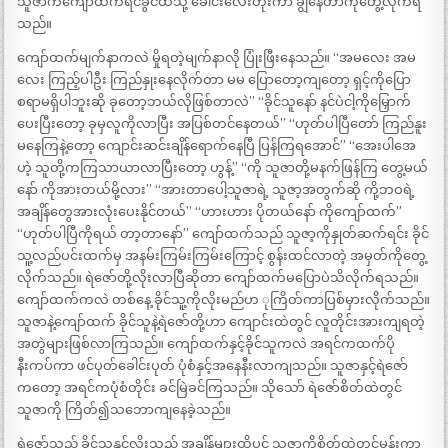
သူဇာကကျော်ထက်ရင်ခွင်ထဲသို့ ခေါင်းလေးတိုးကာ ချွဲနေတာကိုတွေ့လိုက်ရ
သည်။
ကျော်ထက်မျက်နာကလဲ မှိုရတဲ့မျက်နာလို ပြုံးဖြီးနေသည်။ “အမလေး အမ
လေး ကြည့်ပါဦး ကြည်နှုးနေလိုက်တာ မမ ပြောတော့ကျတော့ ရှင့်ကိုပြော
စရာမရှိပါဘူးဆို ခုတော့ဘယ်လိုဖြစ်တာလဲ” “ခိုင်သူနော် နင်ပဲငါ့ကိုမြှောက်
ပေးပြီးတော့ ခုမှလူကိုလာပြီး အပြစ်တင်နေတယ်” “ဟုတ်ပါပြီတော် ကြည်နူး
မနေကြနဲ့တော့ ကျောင်းဆင်းချိန်ရောက်နေပြီ ပြန်ကြရအောင်” “အေးပါအေ
ဟဲ့ သူတို့ကကြသာယာလာပြီးတော့ ဟွန့်” “ကို သူဇာတို့မနက်ဖြန်ကြ တွေ့မယ်
နော် ကိုအားတယ်မို့လား” “အားတာပေါ့သူဇာရဲ့ သူဇာ့အတွက်ဆို ကို့ဘဝရဲ့
အချိန်တွေအားလုံးပေးနိုင်တယ်” “ဟားဟား ပိုတယ်နော် ကိုကျော်ထက်”
“ဟုတ်ပါပြီကိုရယ် တာ့တာနော်” ကျော်ထက်သည် သူဇာ့ကိုနှုတ်ဆက်ရင်း ခိုင်
သူ့လည်ပင်းထက်မှ အနမ်းကြမ်းကြမ်းကြောင့် စွန်းထင်လာတဲ့ အမှတ်ကိုတွေ့
လိုက်သည်။ ရဲဇော်တို့လိုးလာပြီဆိုတာ ကျော်ထက်မပြောပဲသိလိုက်ရသည်။
ကျော်ထက်ကလဲ တစ်နေ့ ခိုင်သူ့ကိုလိုးမည်ဟ ုကြိတ်ကာပြစ်မှားလိုက်သည်။
သူဇာနဲ့ကျော်ထက် ခိုင်သူနဲ့ရဲဇော်တို့ဟာ ကျောင်းထဲတွင် လူတိုင်းအားကျရတဲ့
အတွဲများဖြစ်လာကြသည်။ ကျော်ထက်နှင့်ခိုင်သူကလဲ အရင်ကထက်ပို
နီးကပ်ကာ ဖင်ပုတ်ခေါင်းပုတ် ပုံစံနှင့်အနေနီးလာကျသည်။ သူဇာနှင့်ရဲဇော်
ကတော့ အရင်ကပုံစံတိုင်း ခင်မြဲခင်ကြသည်။ သိုသော် ရဲဇော်စိတ်ထဲတွင်
သူဇာကို ကြိတ်၍သဘောကျနေခဲ့သည်။
ရဲဇော်သည် ခိုင်သူနှင့်လိုးသည့် အချိန်များထိပင် သူဇာကိုစိတ်ထဲတွင်မှန်းကာ