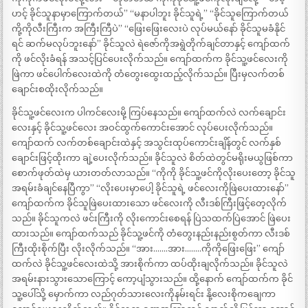
ဟင့် ခိုင်သူနာမှာကြောက်တယ်” “မနာပါဘူး ခိုင်သူရဲ့” “ခိုင်သူကြောက်တယ်
ကို့ကိုလီးကြီးက အကြီးကြီပဲ” “ဖြေးဖြေးလေးပဲ လုပ်မယ်နော် ခိုင်သူမခံနိုင်
ရင် ဆက်မလုပ်ဘူးနော်” ခိုင်သူလဲ ရဲဇော်ကိုအရွဲတိုက်ချင်တာနှင့် ကျော်ထက်
ကို ဖင်လိုးခံရန် အသင့်ပြင်ပေးလိုက်သည်။ ကျော်ထက်က ခိုင်သူ့ဖင်လေးကို
ဖြဲကာ ဖင်ပေါက်လေးထဲကို တံတွေးထွေးထည့်လိုက်သည်။ ပြီးမှလက်တစ်
ချောင်းစထိုးလိုက်သည်။
ခိုင်သူ့ဖင်လေးက ပါကင်လေးမို့ ကြပ်နေသည်။ ကျော်ထက်လဲ လက်ချောင်း
လေးနှင့် ခိုင်သူ့ဖင်လေး အဝင်ထွက်ကောင်းအောင် လုပ်ပေးလိုက်သည်။
ကျော်ထက် လက်တစ်ချောင်းထဲနှင့် အသွင်းထုပ်ကောင်းချိန်တွင် လက်နှစ်
ချောင်းဖြင့်ထိုးကာ ချဲ့ပေးလိုက်သည်။ ခိုင်သူလဲ စိတ်ထဲတွင်မရိုးမယွဖြစ်ကာ
စောက်ဖုတ်ထဲမှ ယားတတ်လာသည်။ “ကိုကို ခိုင်သူ့ဖင်ကိုလိုးပေးတော့ ခိုင်သူ
အရမ်းခံချင်နေပြီကွာ” “လိုးပေးမှာပေါ့ ခိုင်သူရဲ့ ဖင်လေးကိုဖြဲပေးထားနော်”
ကျော်ထက်က ခိုင်သူဖြဲပေးထားသော ဖင်လေးကို လီးဒစ်ကြီးဖြင့်တေ့လိုက်
သည်။ ခိုင်သူကလဲ ဖင်းကြီးကို လိုးကောင်းစေရန် ပြဲသထက်ပြဲအောင် ဖြဲပေး
ထားသည်။ ကျော်ထက်သည် ခိုင်သူ့ဖင်ကို တံတွေးနည်းနည်းစွတ်ကာ လီးဒစ်
ကြီးထိုးစိုက်ပြီး လိုးလိုက်သည်။ “အား…….အား……..ကိုကိုဖြေးဖြေး” ကျော်
ထက်လဲ ခိုင်သူ့ဖင်လေးထဲသို့ အားစိုက်ကာ ထပ်ထိုးချလိုက်သည်။ ခိုင်သူလဲ
အရမ်းနားသွားသောကြောင့် ကော့ပျံသွားသည်။ ထို့နောက် ကျော်ထက်က ခိုင်
သူ့ပေါ်သို့ မှောက်ကာ လည်ဂုတ်သားလေးကိုနမ်းရင်း နို့လေးစိုကချေကာ