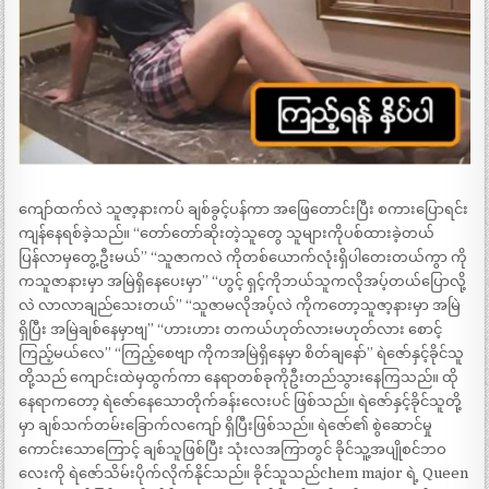
ကျော်ထက်လဲ သူဇာ့နားကပ် ချစ်ခွင့်ပန်ကာ အဖြေတောင်းပြီး စကားပြောရင်း
ကျန်နေရစ်ခဲ့သည်။ “တော်တော်ဆိုးတဲ့သူတွေ သူများကိုပစ်ထားခဲ့တယ်
ပြန်လာမှတွေ့ဦးမယ်” “သူဇာကလဲ ကိုတစ်ယောက်လုံးရှိပါတေးတယ်ကွာ ကို
ကသူဇာနားမှာ အမြဲရှိနေပေးမှာ” “ဟွင့် ရှင့်ကိုဘယ်သူကလိုအပ့်တယ်ပြောလို့
လဲ လာလာချည်သေးတယ်” “သူဇာမလိုအပ့်လဲ ကိုကတော့သူဇာ့နားမှာ အမြဲ
ရှိပြီး အမြဲချစ်နေမှာဗျ” “ဟားဟား တကယ်ဟုတ်လားမဟုတ်လား စောင့်
ကြည့်မယ်လေ” “ကြည့်စေဗျာ ကိုကအမြဲရှိနေမှာ စိတ်ချနော်” ရဲဇော်နှင့်ခိုင်သူ
တို့သည် ကျောင်းထဲမှထွက်ကာ နေရာတစ်ခုကိုဦးတည်သွားနေကြသည်။ ထို
နေရာကတော့ ရဲဇော်နေသောတိုက်ခန်းလေးပင် ဖြစ်သည်။ ရဲဇော်နှင့်ခိုင်သူတို့
မှာ ချစ်သက်တမ်းခြောက်လကျော် ရှိပြီးဖြစ်သည်။ ရဲဇော်၏ စွဲဆောင်မှု
ကောင်းသောကြောင့် ချစ်သူဖြစ်ပြီး သုံးလအကြာတွင် ခိုင်သူ့အပျိုစင်ဘဝ
လေးကို ရဲဇော်သိမ်းပိုက်လိုက်နိုင်သည်။ ခိုင်သူသည်chem major ရဲ့ Queen