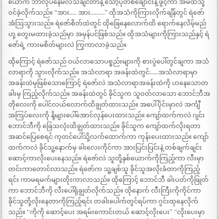
ယောက် ဘာလုပ်နေမလဲသိချင်တာနဲ့ သော့ပိုတစ်ချောင်းနဲ့ ဖွင့်ကာ အိမ်ထဲသို့
ဝင်ခဲ့လိုက်သည်။ “အား….. အား……….” ထိုအသံကိုကြားလိုက်ချိန်တွင် ရဲဇော်
အံသြသွားသည်။ ရဲဇော်စိတ်ထဲတွင် ထိုခြေနေလောက်ထိ ရောက်နေလိမ့်မည်
ဟု့ တွေးမထားခဲ့သည်မှာ အမှန်ပင်ဖြစ်သည်။ ထိုအသံများကိုကြားသည်နှင့် ရဲ
ဇော်ရဲ့ ကားမစိတ်များလဲ ကြွကာလာခဲ့သည်။
ထိုကြောင့် ရဲဇော်သည် ဝယ်လာသောပစ္စည်းများကို စားပွဲပေါ်တွင်ချကာ အသံ
လာရာကို သွားလိုက်သည်။ အသံလာရာ အခန်းထဲတွင်……အသံလာရာမှာ
အခန်းထဲမှဖြစ်သောကြောင့် ရဲဇော်လဲ အသံလာရာအခန်းထဲကို ဟနေသောတ
ခါးမှ ကြည့်လိုက်သည်။ အခန်းထဲတွင် ခိုင်သူက သူဝတ်လာသော ဘောင်ဘီအ
တိုလေးကို ပေါင်လယ်လောက်ထိချွတ်ထားသည်။ အပေါ်ပိုင်းမှာလဲ အင်္ကျီ
အကြပ်လေးကို နို့များပေါ်အောင်လှန်ပေးထားသည်။ ကျော်ထက်ကလဲ ဂျင်း
ဘောင်ဘီကို ခြေသလုံးထိချွတ်ထားသည်။ ခိုင်သူက ကျော်ထက်လိုးရတာ
အဆင်ပြေစေရင် ကုတင်ပေါ်သို့လက်ထောက်ကာ ကုန်းပေးထားသည်။ ကျော်
ထက်ကလဲ ခိုင်သူ့နောက်မှ ခါးလေးကိုင်ကာ အားပြင်းပြင်းနဲ့ တစ်ချက်ချင်း
ဆောင့်ကာလိုးပေးနေသည်။ ရဲဇော်လဲ သူတို့နှစ်ယောက်ကိုကြည့်ကာ လီးမှာ
တင်းကာတောင်လာသည်။ ရဲဇော်က သူ့ချစ်သူ ခိုင်သူအလိုးခံတာကိုကြည့်
ရင်း ကာမရမက်များတိုးကာလာသည်။ ထိုကြောင့် ဘောင်ဘီ ခါးပတ်ကိုဖြုတ်
ကာ ဘောင်ဘီကို လီးပေါ်ရုံချွတ်လိုက်သည်။ ထိုနောက် လီးကြီးကိုကိုင်ကာ
ခိုင်သူတို့လိုးနေတာကိုကြည့်ရင်း တခါးပေါက်တွင်ရပ်ကာ ဂွင်းထုနေလိုက်
သည်။ “ကိုကို ဆောင့်ပေး အရမ်းကောင်းတယ် ဆောင့်လိုးပေး” “လိုးပေးမှာ