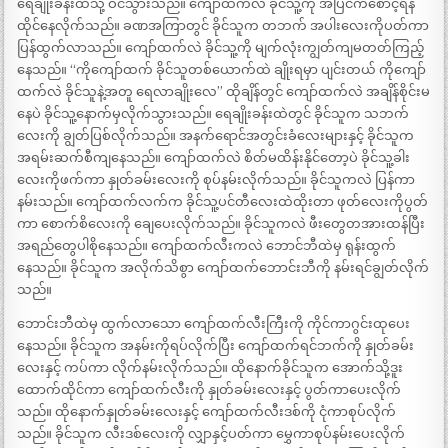
ရေချိုးခန်းထဲသို့ ဝင်သွားသည်။ ကျော်ထက်လဲ ခိုင်သူ့ကို အပြင်ကစောင့်ရန်
ထိုင်နေလိုက်သည်။ ခဏအကြာတွင် ခိုင်သူက တဘက် အပါးလေးကိုပတ်ကာ
ပြန်ထွက်လာသည်။ ကျော်ထက်လဲ ခိုင်သူ့ကို မျက်လုံးကျွတ်ကျမတတ်ကြည့်
နေသည်။ “ကိုကျော်ထက် ခိုင်သူတစ်ယောက်ထဲ ချိုးရမှာ ပျင်းတယ် ကိုကျော်
ထက်လဲ ခိုင်သူနဲ့အတူ ရေလာချိုးလေ” ထိုချိန်တွင် ကျော်ထက်လဲ အချိန်စိုင်းမ
နေပဲ ခိုင်သူ့နောက်မှလိုက်သွားသည်။ ရေချိုးခန်းထဲတွင် ခိုင်သူက သဘက်
လေးကို ချွတ်ပြစ်လိုက်သည်။ အနက်ရောင်အတွင်းခံလေးများနှင့် ခိုင်သူက
အရမ်းဆက်စီကျနေသည်။ ကျော်ထက်လဲ စိတ်မထိန်းနိုင်တော့ပဲ ခိုင်သူ့ခါး
လေးကိုဖက်ကာ နှုတ်ခမ်းလေးကို စုပ်နမ်းလိုက်သည်။ ခိုင်သူကလဲ ပြန်ကာ
နမ်းသည်။ ကျော်ထက်လက်က ခိုင်သူ့ပင်တီလေးထဲထိုးတာ ဖုတ်လေးကိုပွတ်
ကာ စောက်စိလေးကို ချေပေးလိုက်သည်။ ခိုင်သူကလဲ ဖီးတွေတအားထန်ပြီး
အရည်တွေပါစိုနေသည်။ ကျော်ထက်လီးကလဲ ဘောင်ဘီထဲမှ ရုန်းထွက်
နေသည်။ ခိုင်သူက အလိုက်သိစွာ ကျော်ထက်ဘောင်းဘီကို နမ်းရင်ချွတ်လိုက်
သည်။
ဘောင်းဘီထဲမှ ထွက်လာသော ကျော်ထက်လီးကြီးကို ကိုင်ကာဂွင်းထုပေး
နေသည်။ ခိုင်သူက အနမ်းကိုရပ်လိုက်ပြီး ကျော်ထက်ရင်ဘက်ကို နှုတ်ခမ်း
လေးနှင့် ကပ်ကာ လိုက်နမ်းလိုက်သည်။ ထိုနောက်ခိုင်သူက အောက်သို့ဒူး
ထောက်ထိုင်ကာ ကျော်ထက်လီးကို နှုတ်ခမ်းလေးနှင့် ပွတ်ကာပေးလိုက်
သည်။ ထိုနောက်နှုတ်ခမ်းလေးနှင့် ကျော်ထက်လီးဒစ်ကို ငုံကာစုပ်လိုက်
သည်။ ခိုင်သူက လီးဒစ်လေးကို လျှာနှင့်ပတ်ကာ မွှေကာစုပ်နမ်းပေးလိုက်