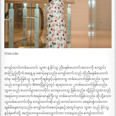
Unicode
ကျော်ထက်တစ်ယောက် သူဇာ နဲ့ ခိုင်သူ ညီမနှစ်ယောက်အလာကို ကျောင်း
စာကြည့်တိုက်အရှေ့မှ စောင့်နေသည်။ ကျော်ထက်သည် ထိုညီမနှစ်ယောက်
ထဲမှ အကြီးဖြစ်သူ သူဇာကိုချစ်ခွင့်ပန်ထားသူ တစ်ယောက်ဖြစ်သည်။ သူဇာ
သည် ကျောင်းတွင်း Missပြိုင်ပွဲတွင် ဆုရထားသ ူတစ်ယောက်ဖြစ်သည်။
သူဇာသည် ယောက်ျားလေးတိုင်း ငေးရသောသူ ဖြစ်သည်။ ထို့ပြင်သူဇာသည်
အရမ်းလှသလောက်အရမ်းမာနကြီးသူ တစ်ယောက်လဲဖြစ်သည်။ ထိုသို့သော
သူတစ်ယောက်ကိုမှ ကျော်ထက်ဆိုသည့် ကောင်လေးက အရမ်းစွဲလမ်းကာ
ချစ်မိနေတော့သည်။ ကျော်ထက်စောင့်နေစဉ်အတွင်းမှာပဲ သူဇာ သည် ခိုင်သူ
နှင့်ရဲဇော်တို့ အတွဲဘေးမှလမ်းလျောက်ကာ လာနေသည်။ ကျော်ထက်လဲ