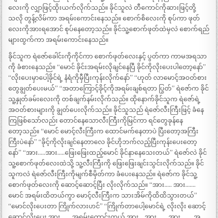
လေးကို လျှာဖြင့်ထိုးယက်လိုက်သည်။ ခိုင်သူလဲ တီကောင်ကိုဆားဖြင့်တို့
သလို တွန့်လိမ်ကာ အရမ်းကောင်းနေသည်။ စောက်စိလေးကို စုပ်ကာ ဖုတ်
လေးကိုအားရအောင် စုပ်နေတော့သည်။ ခိုင်သူ့စောက်ဖုတ်ထဲမှလဲ စောက်ရည်
များထွက်ကာ အရမ်းကောင်းနေသည်။
ခိုင်သူက ရဲဇော်ခေါင်းကိုကိုင်ကာ စောက်ဖုတ်လေးနှင့် ပွတ်ကာ ကာမအရသာ
ကို ခံစားနေသည်။ “မောင် ခိုင်းအရမ်းလိုချင်နေပြီ ခိုင်ကိုလိုးပေးပါတော့နော်”
“လိုးပေးမှာပေါ့ခိုင်ရဲ့ နံရံကိုမှီပြီးကုန်းလိုက်နော်” “ဟုတ် လာမောင့်အဝတ်စား
တွေချွတ်ပေးမယ်” “အတာကြောင့်ခိုင့်ကိုအရမ်းချစ်ရတာ ပြွတ်” ရဲဇော်က ခိုင်
သူ့နှုတ်ခမ်းလေးကို တစ်ချက်နမ်းလိုက်သည်။ ထိုနောက်ခိုင်သူက ရဲဇော်ရဲ့
အဝတ်စားများကို ချွတ်ပေးလိုက်သည်။ ခိုင်သူသည် ရဲဇော်လီးကြီးဖြင့် ခံနေ
ကြဖြစ်သော်လည်း တောင်နေသောလီးကြီးကိုမြင်ကာ ရင်တွေခုန်နေ
တော့သည်။ “မောင် မောင့်လီးကြီးက ထောင်မက်နေတာပဲ ပြီးတော့အကြီး
ကြီးပဲနော်” “ခိုင့်ကိုလိုးချင်နေတာလေ ခိုင်ဟိုဘက်လည့်ပြီးကုန်းပေးတော့
နော်” “အား…..အား…..ဖြေးဖြေးထည့်မောင် ခိုင်နာနေသေးတယ်” ရဲဇော်လဲ ခိုင်
သူ့စောက်ဖုတ်လေးထဲသို့ သူ့လီးကြီးကို ဖြေးဖြေးချင်းသွင်းလိုက်သည်။ ခိုင်
သူကလဲ ရဲဇော်လီးကြီးကိုမျက်စီမှိတ်ကာ ခံပေးနေသည်။ ရဲဇော်က ခိုင်သူ့
စောက်ဖုတ်လေးကို ဆောင့်ဆောင့်ပြီး လိုးလိုက်သည်။ “အား….. အား…….
မောင် အရမ်းထိတယ်ကွာ မောင့်လီးကြီးက သားအိမ်ကိုထိထိသွားတယ်”
“မောင်လိုးပေးတာ ကြိုက်လားဟင်” “ကြိုက်တာပေါ့မောင်ရဲ့ လိုးလိုး ဆောင့်
ဆောင့်လိုးပေး အား……. အရမ်းကောင်းတယ် အား… အား……. အား………အွ