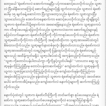
တော့မယ်”ရဲဇော်ကလဲ အောက်ကနေပြီး ပင့်ကာဆောင့်ပေးလိုက်သည်။ သူဇာ
လဲ ပြီးခါနီးသောကြောင့် စောက်ရည်များပို၍ ထွက်လာသည်။ သူဇာလဲ ရဲဇော်
ပေါ်မှ ၁၅ ချက်ခန့် ဆောင်ကာ ပြီးသွားတော့သည်။ ရဲဇော်က သူဇာသွားပြီး
သွားသော်လည်း အောက်ကနေဆက်ကာ ဆောင့်ပေးလိုက်သည်။ ထိုချိန်တွင်
သူဇာက ရဲဇော်ပေါ်သို့မှောက်ကာ အမောဖြေနေသည်။ ရဲဇော်က သူဇာ့နားကပ်
ကာ လီးစုပ်ပေးရန် ပြောလိုက်သည်။ သူဇာကလဲထကာ စောက်ရည်များနှင့်
ပြောင်လက်နေသော ရဲဇော်လီးကြီးကို ကိုင်ကာစုပ်ပေးလိုက်သည်။ ရဲဇော်က
သူဇာ့ခေါင်းကိုကိုင်ကာ လီးကြီးကို အဆုံးထိထိုးကာ သူဇာ့အားခေါင်ထဲတွင်
စိမ်ထားလိုက်သည်။ သူဇာ့မျက်နာတစ်ခုလုံး နီရဲတတ်လာသည်။ ရဲဇော်ကလဲ
သူဇာ့အားခေါင်ထဲတွင် လရည်များကို ပြန်းထုပ်လိုက်သည်။ ရဲဇော်လရည်
များသည် အထိန်ကွတ်မရှိပဲ သူဇာ့ပါစပ်ထဲသို့ အကုန်ထည့်လိုက်တော့သည်။
“သူဇာ ကိုတောင်းပန်ပါတယ်ကွာ ကို့ကိုခွင့်လွတ်ပါနော်” “ဟားဟား ရော့ သူ
ဇာ့ဖုန်းကိုကြည့်ပြီးမှ တောင်းပန်တာဆက်ပြော” ကျော်ထက်လဲ သူဇာ့ဖုန်းကို
ယူကာ သူဇာပြသောပုံကိုကြည့်လိုက်သည်။ ကျော်ထက်ဖုန်းကိုကြည်ကာ
အရမ်းအံသြသွားသည်။ ဖုန်းထဲတွင် သူဇာက ရဲဇော်ရင်ခွင်ထဲတွင် အဝတ်စား
မပါပဲ ဖက်ကာအိပ့်နေသည်။ ကျော်ထက်လဲ နောက်ပုံများကို ဆက်ကာကြည့်
လိုက်သည်။
နောက်ပုံထဲတွင် သူဇာက ရဲဇော်လီးကြီးကို တတ်မက်စွာ စုပ်ပေးနေသည်။ ရဲ
ဇော်က သူဇာ့စောက်ဖုတ်ယက်ပေးနေပုံများကိုလဲ သေချာပီပြင်စွာရိုက်
ထားသည်။ သူဇာရယ် လုပ်ရက်လိုက်တာကွာ” “ကိုအရင်လုပ်ခဲ့တာပါ သူဇာ့