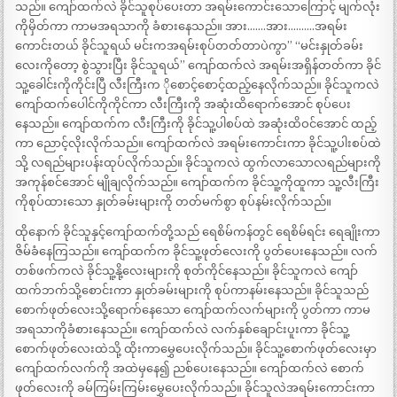
သည်။ ကျော်ထက်လဲ ခိုင်သူစုပ်ပေးတာ အရမ်းကောင်းသောကြောင့် မျက်လုံး
ကိုမှိတ်ကာ ကာမအရသာကို ခံစားနေသည်။ အား…….အား……….အရမ်း
ကောင်းတယ် ခိုင်သူရယ် မင်းကအရမ်းစုပ်တတ်တာပဲကွာ” “မင်းနှုတ်ခမ်း
လေးကိုတော့ စွဲသွားပြီး ခိုင်သူရယ်” ကျော်ထက်လဲ အရမ်းအရှိန်တတ်ကာ ခိုင်
သူ့ခေါင်းကိုကိုင်းပြီ လီးကြီးက ိုစောင့်စောင့်ထည့်နေလိုက်သည်။ ခိုင်သူကလဲ
ကျော်ထက်ပေါင်ကိုကိုင်ကာ လီးကြီးကို အဆုံးထိရောက်အောင် စုပ်ပေး
နေသည်။ ကျော်ထက်က လီးကြီးကို ခိုင်သူ့ပါစပ်ထဲ အဆုံးထိဝင်အောင် ထည့်
ကာ ညောင့်လိုးလိုက်သည်။ ကျော်ထက်လဲ အရမ်းကောင်းကာ ခိုင်သူ့ပါးစပ်ထဲ
သို့ လရည်များပန်းထုပ်လိုက်သည်။ ခိုင်သူကလဲ ထွက်လာသောလရည်များကို
အကုန်စင်အောင် မျိုချလိုက်သည်။ ကျော်ထက်က ခိုင်သူ့ကိုထူကာ သူ့လီးကြီး
ကိုစုပ်ထားသော နှုတ်ခမ်းများကို တတ်မက်စွာ စုပ်နမ်းလိုက်သည်။
ထိုနောက် ခိုင်သူနှင့်ကျော်ထက်တို့သည် ရေစိမ်ကန်တွင် ရေစိမ်ရင်း ရေချိုးကာ
ဇိမ်ခံနေကြသည်။ ကျော်ထက်က ခိုင်သူ့ဖုတ်လေးကို ပွတ်ပေးနေသည်။ လက်
တစ်ဖက်ကလဲ ခိုင်သူ့နို့လေးများကို စုတ်ကိုင်နေသည်။ ခိုင်သူကလဲ ကျော်
ထက်ဘက်သို့စောင်းကာ နှုတ်ခမ်းများကို စုပ်ကာနမ်းနေသည်။ ခိုင်သူသည်
စောက်ဖုတ်လေးသို့ရောက်နေသော ကျော်ထက်လက်များကို ပွတ်ကာ ကာမ
အရသာကိုခံစားနေသည်။ ကျော်ထက်လဲ လက်နှစ်ချောင်းပူးကာ ခိုင်သူ့
စောက်ဖုတ်လေးထဲသို့ ထိုးကာမွှေပေးလိုက်သည်။ ခိုင်သူ့စောက်ဖုတ်လေးမှာ
ကျော်ထက်လက်ကို အထဲမှနေ၍ ညစ်ပေးနေသည်။ ကျော်ထက်လဲ စောက်
ဖုတ်လေးကို ခမ်ကြမ်းကြမ်းမွှေပေးလိုက်သည်။ ခိုင်သူလဲအရမ်းကောင်းကာ