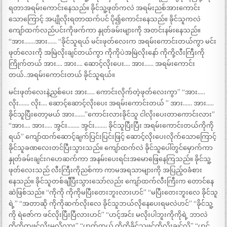
ရတာအရမ်းကောင်းနေသည်။ ခိုင်သူ့ဖုတ်ကလဲ အရမ်းညစ်အားကောင်း
သောကြောင့် အပျိုလိုးရတာထက်ပင် ပို၍ကောင်းနေသည်။ ခိုင်သူကလဲ
ကျော်ထက်လည်ပင်းကိုဖက်ကာ နှုတ်ခမ်းများကို အတင်းနမ်းနေသည်။
“အား…….အား…… “ခိုင်သူရယ် မင်းဖုတ်လေးက အရမ်းကောင်းတယ်ကွာ မင်း
ဖုတ်လေးကို အမြဲလိုးချင်တယ်ကွာ ကိုကိုပဲအမြဲလိုးနော် ကိုကို့လီးကြီးကို
ကြိုက်တယ် အား…. အား…. ဆောင့်လိုးပေး…. အား…… အရမ်းကောင်း
တယ်..အရမ်းကောင်းတယ် ခိုင်သူရယ်။
မင်းဖုတ်လေးနဲ့ညှစ်ပေး အား….. ကောင်းလိုက်တဲ့ဖုတ်လေးကွာ” “အား…..
လိုး……. လိုး…. ဆောင့်ဆောင့်လိုးပေး အရမ်းကောင်းတယ် ” အား…… အား…..
ခိုင်သူပြီးတော့မယ် အား…….”ကောင်းလားခိုင်သူ ငါလိုးပေးတာကောင်းလား”
“အား…. အား….. အွင်း…….. အွင်း…….. ခိုင်သူပြီးပြီး အရမ်းကောင်းတယ်ကိုကို
ရယ်” ကျော်ထက်ဆောင့်ချက်ပြင်းပြင်းဖြင့် ဆောင့်လိုးပေးလိုက်သောကြောင့်
ခိုင်သူခဏလေးတင်ပြီးသွားသည်။ ကျော်ထက်လဲ ခိုင်သူပေါ်တွင်မှောက်ကာ
နှုတ်ခမ်းချင်းဂဟေဆက်ကာ အနမ်းပေးရင်းအမောဖြေနေကြသည်။ ခိုင်သူ့
ဖုတ်လေးသည် လီးကြီးကိုညစ်ကာ ကာမအရသာများကို အပြည့်ဝခံစား
နေသည်။ ခိုင်သူတစ်ချီပြီးသွားသော်လည်း ကျော်ထက်လီးကြီးက တောင်နေ
ဆဲဖြစ်သည်။ “ကိုကို ကိုကိုမပြီးတေးဘူးလားဟင်” “မပြီးတေးဘူးလေ ခိုင်သူ
ရဲ့” “အတာဆို ကိုကိုဆက်လိုးလေ ခိုင်သူဘယ်လိုနေပေးရမလဲဟင်” “ခိုင်သူ့
ကို ရဲဇော်က ဖင်လိုးပြီးပြီလားဟင်” “ဟင့်အင်း မလိုးပါဘူးကိုကိုရဲ့ ဘာလဲ
ကိုကိုကဖင်လိုးမလို့လား” “ဟုတ်တယ် ကိုကိုခိုင်သူ့ဖင်ကိုလိုးချင်လို့” “ဟင့်