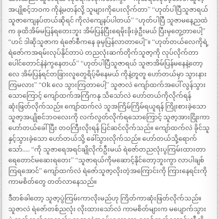
အပျိုစင့်ဘဝက ကိုနဲ့မတန်လို့ သူများကိုပေးလိုက်တာ” “ဟုတ်ပါပြီသူဇာရယ်
သူဇာကျေနပ်တယ်ဆိုရင် ကိုလဲကျေနပ်ပါတယ်” “ဟုတ်ပါပြီ သူဇာမနေ့ညထဲ
က ခုထိအိမ်မပြန်ရတေးဘူး အိမ်ပြန်ပြီးရေမိုးခိုးခဲ့ဦးမယ် ပြီးမှတွေ့တာပေါ့”
“ဟင် ဒါဆိုသူဇာက ရဲဇော်စီကနေ ခုမှပြန်လာတာပေါ့”။ “ဟုတ်တယ်လေကိုရဲ့
ရဲဇော်ကအရမ်းလုပ်နိုင်တာပဲ တညလုံးဆက်တိုက်သူဇာ့ကို လုပ်လိုက်တာ
ပေါင်တောင်နဲနဲကွနေတယ်” “ဟုတ်ပါပြီသူဇာရယ် သူဇာအိမ်ပြန်မနေနဲ့တော့
လေ အိမ်ပြန်ရင်တခြားလူတွေရိပ့်မိနေမယ် ကိုနဲ့တူတူ ဟော်တယ်မှာ သွားနား
ကြမလား” “Ok လေ သွားကြတာပေါ့” သူဇာလဲ ကျော်ထက်အပေါ် လွန်သွား
သောကြောင့် ကျော်ထက်အကြံကနု သိသော်လဲ ဟော်တယ်ကိုလိုက်ရန်
ဆုံးဖြတ်လိုက်သည်။ ကျော်ထက်လဲ သူအကြိမ်ကြိမ်ရယူရန် ကြိုးစားခဲ့သော
သူဇာ့အပျိုစင်ဘဝလေးကို လက်လွတ်လိုက်ရသောကြောင့် သူဇာ့အားငြိုးကာ
ဟော်တယ်ခေါ်ပြီး တဝကြီးလိုးရန် ပြင်ဆင်လိုက်သည်။ ကျော်ထက်လဲ ခိုင်သူ
နှင့်သွားခဲ့သော ဟော်တယ်သို့ ခေါ်သွားလိုက်သည်။ ဟော်တယ်သို့ရောက်
သော်….. “ကို သူဇာရေအရင်ချိုလိုက်ဦးမယ် ရဲဇော်တညလုံးပွကြမ်းထားတာ
ရေတောင်မဆေးရတေး” “သူဇာရယ်ကိုမဆောင့်နိုင်တော့ဘူးကွာ လာပါချစ်
ကြရအောင်” ကျော်ထက်လဲ ရဲဇော်သူဇာ့လိုးတဲ့အကြောင်းကို ကြားနေရင်းကို
ကာမစိတ်တွေ တတ်လာနေသည်။
ဒီတစ်ခါတော့ သူဇာ့ပွဲကြမ်းကာလိုးမည်ဟု ကြိတ်ကာဆုံးဖြတ်လိုက်သည်။
သူဇာလဲ ရဲဇော်တစ်ညလုံး လိုးထားသော်လဲ ကာမစိတ်များက မပျောက်သွား