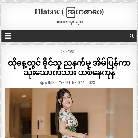
Hlataw ( အြပာစာပေ)
အောစာအုပ်များ
POSTED
NEWS
IN
ထိုနေ့တွင် ခိုင်သူ ညနက်မှ အိမ်ပြန်ကာ
သုံးသောက်သား တစ်နေကုန်
ADMIN
SEPTEMBER 14, 2023