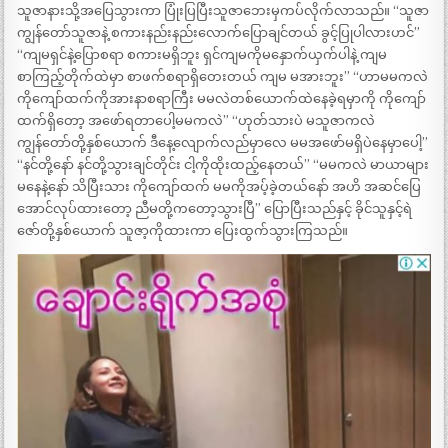
သူဇာနားသို့အပြေသွားကာ ပြုံးပြပြီးသူဇာဘေးမှကပ်လိုက်လာသည်။ “သူဇာ
ကျွန်တော်သူဇာနဲ့ စကားနည်းနည်းလောက်ပြောချင်တယ် ခွင့်ပြုပါလားဟင်”
“ကျမရှင်နဲ့ပြောစရာ စကားမရှိဘူး ရှင်ကျမကိုမနှောက်ယှက်ပါနဲ့ ကျမ
စာကြည့်တိုက်ထဲမှာ စာဖက်စရာရှိတေးတယ် ကျမ မအားဘူး” “ဟာမမကလဲ
ကိုကျော်ထက်ကိုအားနာစရာကြီး မမလဲတစ်ယောက်ထဲနေခဲ့ရမှာကို ကိုကျော်
ထက်ရှိတော့ အဖော်ရတာပေါ့မမကလဲ” “ဟုတ်သားပဲ မသူဇာကလဲ
ကျွန်တော်တို့နှစ်ယောက် ဒီနေ့လျောက်လည်မှာလေ မမအဖော်မရှိပဲနေမှာပေါ့”
“နင်တို့နော် နင်တို့သွားချင်တိုင်း ငါ့ကိုထိုးထည့်နေတယ်” “မမကလဲ မာယာများ
မနေနဲ့နော် သိပြီးသား ကိုကျော်ထက် မမကိုအပ့်ခဲ့တယ်နော် အဟိ အဆင်ပြေ
အောင်လုပ်ထားတော့ ညီမတို့ကတော့သွားပြီ” ပြောပြီးသည်နှင့် ခိုင်သူနှင့်ရဲ
ဇော်တို့နှစ်ယောက် သူဇာ့ကိုထားကာ ပြေးထွက်သွားကြသည်။