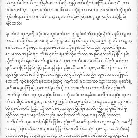
လဲ လွယ်ပါတယ် သူတို့နှစ်ယောက်လို ကျွန်တော်တို့လဲနေကြမယ်လေ” “ဟာ
မင်းကလဲကွာ” သူဇာရှက်ကာ ခေါင်းလေးကိုငုံကာ လက်လေးနှစ်ဖက်ကို စုတ်
ကိုင်ပါနေသည်။ တကယ်တော့ သူဇာလဲ ရဲဇော်နှင့်အတူတူနေရန် လာခဲ့ခြင်း
ဖြစ်သည်။
ရဲဇော်လဲ သူဇာ့ကို ပခုံးလေးမှစဖက်ကာ ရင်ခွင်ထဲကို ထည့်လိုက်သည်။ သူဇာ
ကလဲ အလိုက်သင့်လေး ရဲဇော်ရင်ခွင်ထဲသို့ ဝင်ရောက်ခဲ့သည်။ ရဲဇော်က သူဇာ့
ခေါင်းလေးကိုမော့ကာ နှုတ်ခမ်းလေးကိုစနမ်းလိုက်သည်။ သူဇာလဲ ရဲဇော်
ပေးသော အနမ်းများကိုခံယူရင်း ရဲဇော်ကိုဖက်ကာ အနမ်းများကိုပြန်ပြီး နမ်း
လိုက်သည်။ ရဲဇော်လက်များကလဲ သူဇာထဘီးလေးပေါ်မှ ပေါင်ကိုပွတ်ကာ
ရက်မက်ပြင်းပြင်းဖြင့် နမ်းနေကြသည်။ ထိုနောက် သူဇာ့ပေါင်ကြား ရောက်
သွားပြီး ထဘီးပေါ်မှ ဖုတ်လေးရှိရာသို့ ပွတ်လိုက်သည်။ သူဇာလဲ အပျိုဖုတ်
လေးကို ကိုင်ခံလိုက်ရသောကြောင့် ကြက်သီးများထကာ သွားသည်။ ရဲဖော်ရဲ့
ပွတ်ပေးမှုကြောင့် သူဇာလဲရဲဇော်ကို တအားဖက်ကာ ထားလိုက်သည်။ ထို
နောက်ရဲဇော်က သူဇာ့လည်ပင်းလေးကို ဆင်းကားနမ်းပေးလိုက်သည်။ သူဇာ
လဲ တခါမှမခံစားဖူးတဲ့ အနမ်းမို့ကြက်သီးမွှေးညင်းပါ ထသွားသည်။ သူဇာက
လဲ ရဲဇော်ပေါင်းကြားသို့ လက်ရောက်သွားပြီး ရဲဇော်လီးကြီးကို ပုဆိုးပေါ်မှ
ကိုင်ကာ ထုပေးနေလိုက်သည်။ ကျော်ထက်ကို ထုပေးနေကြမို့ သူဇာက
အလိုက်သိ ထုပေးလိုက်ခြင်းဖြစ်သည်။ ထိုနောက်ရဲဇော်က သူဇာရင်ဖုံး အင်္ကျီ
လေးမှ ကြယ်သီးလေးများက ိုဖြုတ်ပေးလိုက်သည်။ သူဇာမှာ ဘော်လီအနီ
ရောင်လေးနှင့် အရမ်းစွဲဆောင်မှူ ကောင်းနေသည်။ ရဲဇော်ကလဲ သူဇာ့နို့လေး