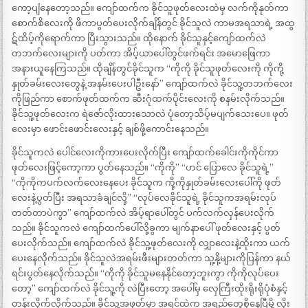
ကော့ပျံနေတော့သည်။ ကျော်ထက်က ခိုင်သူဖုတ်လေးထဲမှ လက်ကိုနုတ်ကာ
စောက်စိလေးကို ဖိကာပွတ်ပေးလိုက်ချိန်တွင် ခိုင်သူလဲ ကာမအရသာရဲ့ အထွ
ဋ်ထိပ့်ကိုရောက်ကာ ပြီးသွားသည်။ ထိုနောက် ခိုင်သူနှင့်ကျော်ထက်လဲ
တဘက်လေးများကို ပတ်ကာ အိပ့်ယာပေါ်တွင်ဖက်ရင်း အမောဖြေကာ
အနားယူနေကြသည်။ ထိုချိန်တွင်ခိုင်သူက “ကိုကို ခိုင်သူဖုတ်လေးကို ကိုကို့
နှုတ်ခမ်းလေးတွေနဲ့ အနမ်းပေးပါဦးနော်” ကျော်ထက်လဲ ခိုင်သူ့တဘက်လေး
ကိုဖြည်ကာ စောက်ဖုတ်ထက်က ဆီးဂုံထက်ပိုင်းလေးကို စနမ်းလိုက်သည်။
ခိုင်သူ့ဖုတ်လေးက ရဲဇော်လိုးထားသောလဲ ပုံတော့သိပ့်မပျက်သေးပေ။ ဖုတ်
လေးမှာ ဖောင်းဖောင်းလေးနှင့် ချစ်ဖို့ကောင်းနေသည်။
ခိုင်သူကလဲ ပေါင်လေးကိုကားပေးလိုက်ပြီး ကျော်ထက်ခေါင်းကိုကိုင်ကာ
ဖုတ်လေးဖြင့်ကော့ကာ ပွတ်နေသည်။ “ကိုကို” “ဟင် ပြောလေ ခိုင်သူရဲ့”
“ကိုကိုကပက်လက်လေးနေပေး ခိုင်သူက ကို့ကိုနှုတ်ခမ်းလေးပေါ်ကို ဖုတ်
လေးနဲ့ပွတ်ပြီး အရသာခံချင်လို့” “လုပ်လေခိုင်သူရဲ့ ခိုင်သူကအရမ်းလုပ်
တတ်တာပဲကွာ” ကျော်ထက်လဲ အိပ့်ရာပေါ်တွင် ပက်လက်လှန်ပေးလိုက်
သည်။ ခိုင်သူကလဲ ကျော်ထက်ပေါ်လို့ခွကာ မျက်နာပေါ် ဖုတ်လေးနှင့် ပွတ်
ပေးလိုက်သည်။ ကျော်ထက်လဲ ခိုင်သူ့ဖုတ်လေးကို လျှာလေးနဲ့ထိုးကာ ယက်
ပေးနေလိုက်သည်။ ခိုင်သူလဲအရမ်းဖီးများတတ်ကာ သူ့နို့များကိုပြန်ကာ နယ်
ရင်းပွတ်နေလိုက်သည်။ “ကိုကို ခိုင်သူမနေနိုင်တော့ဘူးကွာ ကိုကိုလုပ်ပေး
တော့” ကျော်ထက်လဲ ခိုင်သူ့ကို လဲပြီးတော့ အပေါ်မှ လှေကြီးထိုးရိုးရိုပုံစံနှင့်
တန်းလိုက်လိုက်သည်။ ခိုင်သူ့အဖုတ်မှာ အရင်ထဲက အရည်တွေစိုနေပြီမို့ လိုး