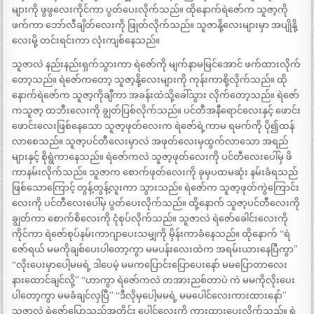
များကို ဖွဖွလေးကိုင်ကာ ပွတ်ပေးလိုက်သည်။ ထိုနောက်ရဲဇော်က သူဇာ့ကို
ဖက်ကာ ဘော်လီချိတ်လေးကို ဖြုတ်လိုက်သည်။ သူဇာနို့လေးများမှာ အပျိုနို့
လေးမို့ တင်းရင်းကာ လုံးကျစ်နေသည်။
သူဇာလဲ နည်းနည်းရှက်သွားကာ ရဲဇော်ကို မျက်နာမမြင်အောင် ဖက်ထားလိုက်
တော့သည်။ ရဲဇော်ကတော့ သူဇာ့နို့လေးများကို ကုန်းကာစို့လိုက်သည်။ ထို
နောက်ရဲဇော်က သူဇာ့ကိုချီကာ အခန်းထဲသို့ခေါ်သွား လိုက်တော့သည်။ ရဲဇော်
ကသူဇာ့ ထဘီးလေးကို ချွတ်ပြစ်လိုက်သည်။ ပင်တီအနီရောင်လေးနှင့် ဖောင်း
ဖောင်းလေးဖြစ်နေသော သူဇာ့ဖုတ်လေးက ရဲဇော်ရဲ့ကာမ ရမက်ကို ပို၍ထန်
လာစေသည်။ သူဇာ့ပင်တီလေးမှာလဲ အဖုတ်လေးမှထွက်လာသော အရည်
များနှင့် စိုရွဲကာနေသည်။ ရဲဇော်ကလဲ သူဇာ့ဖုတ်လေးကို ပင်တီလေးပေါ်မှ ဖိ
ကာနမ်းလိုက်သည်။ သူဇာက စောက်ဖုတ်လေးကို ခုမှပထမဆုံး နမ်းခံရသည်
ဖြစ်သောကြောင့် တွန့်တွန့်လူးကာ သွားသည်။ ရဲဇော်က သူဇာ့ဖုတ်ကွဲကြောင်း
လေးကို ပင်တီလေးပေါ်မှ ပွတ်ပေးလိုက်သည်။ ထို့နောက် သူဇာ့ပင်တီလေးကို
ချွတ်ကာ စောက်စိလေးကို ငုံစုပ်လိုက်သည်။ သူဇာလဲ ရဲဇော်ခေါင်းလေးကို
ကိုင်ကာ ရဲဇော်စုပ်နမ်းကာဂျာပေးသမျှကို မှိန်းကာခံနေသည်။ ထိုနောက် “ရဲ
ဇော်ရယ် မမကိုချစ်ပေးပါတော့ကွာ မမပန်းလေးထဲက အရမ်းယားနေပြီကွာ”
“လိုးပေးမှာပေါ့မမရဲ့ ဒါပေမဲ့ မမကပြောင်းပြောပေးနော် မမပြောတာလေး
နားထောင်ချင်လို့” “ဟာကွာ ရဲဇော်ကလဲ တအားညစ်တာပဲ ကဲ မမကိုလိုးပေး
ပါတော့ကွာ မမခံချင်လှပြီ” “ဒီလိုမှပေါ့မမရဲ့ မမပေါင်လေးကားထားနော်”
သူဇာလဲ ရဲဇော်ပြောသည့်အတိုင်း ပေါင်လေးကို ကားထားပေးလိုက်သည်။ ရဲ