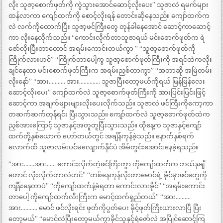
လိုး သူဇာ့စောက်ဖုတ်ကို ကွဲသွားအောင်ဆောင့်လိုးပေး” သူဇာလဲ ရမက်များ
ထန်လာကာ ကျော်ထက်ကို စောင့်လိုးရန် တောင်းဆိုနေသည်။ ကျော်ထက်က
လဲ လက်ကိုထောက်ပြီး သူဇာ့ဖင်ကြီးတွေ တုန်ခါနေအောင် ဆောင့်ကာဆောင့်
ကာ လိုးနေလိုက်သည်။ “ကောင်းလိုက်တာသူဇာရယ် မင်းစောက်ဖုတ်က ရဲ
ဇော်လိုးပြီးတာတောင် အရမ်းကောင်းတယ်ကွာ ” “သူဇာ့စောက်ဖုတ်ကို
ကြိုက်လားဟင်” “ကြိုက်တာပေါ့ကွ သူဇာ့စောက်ဖုတ်ကြီးကို အရင်ထဲကလိုး
ချင်နေတာ မင်းစောက်ဖုတ်ကြီးက အရမ်းညှစ်တာကွာ” “အတာဆို အမြဲတမ်း
လိုးနော်” “အား……….. အား………….. သူဇာပြီးတော့မယ်ကိုရယ် မြန်မြန်လေး
ဆောင့်လိုးပေး” ကျော်ထက်လဲ သူဇာ့စောက်ဖုတ်ကြီးကို အားပြင်းပြင်းဖြင့်
ဆောင့်ကာ အချက်များများလိုးပေးလိုက်သည်။ သူဇာလဲ ဖင်ကြီးကိုကော့ကာ
တဆက်ဆက်တုန်ရင်း ပြီးသွားသည်။ ကျော်ထက်လဲ သူဇာ့စောက်ဖုတ်ထဲက
ညှစ်အားကြောင့် သူဇာနှင့်အတူတူပြီးသွားသည်။ ထိုနေ့က သူဇာနှင့်ကျော်
ထက်တို့နှစ်ယောက် ဟော်တယ်တွင် အချိန်ကုန်ခဲ့သည်။ နောက်နှစ်ရက်
လောက်ထိ သူဇာလမ်းပင်မလျောက်နိုင်ပဲ အိမ်တွင်းအောင်းနေခဲ့ရသည်။
“အား…….အား…… ကောင်းလိုက်တဲ့ဖင်ကြီးကွာ ကိုကျော်ထက်က ဘယ်နှချီ
တောင် လိုးလိုက်တာလဲဟင်” “တစ်နေကုန်လိုးတာမောင်ရဲ့ ခိုင်မှာဖင်တွေကို
ကျိန်းနေတာပဲ” “ကိုကျော်ထက်နဲ့ခံရတာ ကောင်းလားခိုင်” “အရမ်းကောင်း
တာပေါ့ ကိုကျော်ထက်လီးကြီးက မောင့်ထက်ရှည်တယ်” “အား……….
အား……….. မောင် ဖင်လိုးရင်း ဖုတ်ကိုပွတ်ပေး ခိုင့်ဖုတ်ကြီးယားလာပြီ ပြီး
တော့မယ်” “မောင်လဲပြီးတော့မယ်ကွာခိုင်သူနှင့်ရဲဇော်လဲ အပြိုင်ဆောင့်ကြ