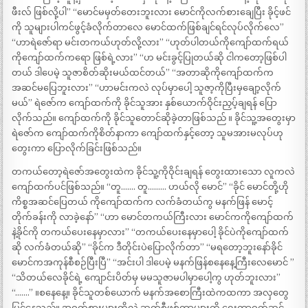
ဖီးလ် ဖြစ်လို့ပါ” “မောင်မမှတ်တေးဘူးလား မောင်ကိုလက်စားချေပြီး ခိုင့်ဖင်
ကို သူများပါကင်ဖွင့်ခံလိုက်တာလေ မောင်ထက်ဖြစ်ချင်ရင်လုပ်လိုက်လေ”
“ဟာရဲဇော်ရာ မင်းတကယ်ဟုတ်လို့လား” “ဟုတ်ပါတယ်ကိုကျော်ထက်ရယ်
ကိုကျော်ထက်ကရော ဖြစ်ရဲ့လား” “ဟ မင်းခွင့်ပြုတယ်ဆို ငါကတော့ဖြစ်ပါ
တယ် ဒါပေမဲ့ သူဇာစိတ်ဆိုးမယ်ထင်တယ်” “အတာဆိုကိုကျော်ထက်က
အဆင်မပြေဘူးလား” “ဟာမင်းကလဲ လုပ်မှာပေါ့ သူဇာ့ကိုပြီးမှချော့လိုက်
မယ်” ရဲဇော်က ကျော်ထက်ကို ခိုင်သူအား နှစ်ယောက်ဝိုင်းညှပ့်ချရန် ပြော
လိုက်သည်။ ကျော်ထက်ကို ခိုင်သူတောင်ဆိုခဲ့တာဖြစ်သည် ။ ခိုင်သူ့အတွေးမှာ
ရဲဇော်က ကျော်ထက်ကိုစိတ်နာကာ ကျော်ထက်နှင့်တော့ သူမအားမလုပ်ဟု
တွေးကာ ပြောလိုက်ခြင်းဖြစ်သည်။
တကယ်တော့ရဲဇော်အတွေးထဲက ခိုင်သူ့ကိုဝိုင်းချရန် တွေးထားသော လူကလဲ
ကျော်ထက်ပင်ဖြစ်သည်။ “တူ……. တူ……… ဟယ်လို မောင်” “ခိုင် မောင်တို့ဟို
ကိစ္စအဆင်ပြေတယ် ကိုကျော်ထက်က လက်ခံတယ်ကွ မနက်ဖြန် မောင့်
တိုက်ခန်းကို လာခဲ့နော်” “ဟာ မောင်တကယ်ကြီးလား မောင်ကကိုကျော်ထက်
နဲ့ခိုင်ကို တကယ်ပေးနေမှာလား” “တကယ်ပေးနေမှာပေါ့ ခိုင်ပဲကိုကျော်ထက်
ဆို လက်ခံတယ်ဆို” “ခိုင်က ဒီတိုင်းပဲပြောလိုက်တာ” “မရတော့ဘူးနော်ခိုင်
မောင်ကအကုန်စီစဉ်ပြီးပြီ” “အင်းပါ ဒါပေမဲ့ မနက်ဖြန်စနေနေ့ကြီးလေမောင် ”
“သိတယ်လေခိုင်ရဲ့ ကျောင်းပိတ်မှ မမသူဇာမပါမှာပေါ့ကွ ဟုတ်ဘူးလား”
“…….” ။စနေနေ့။ ခိုင်သူတစ်ယောက် မနက်အစောကြီးထဲကထကာ အလှတွေ
ပြင်နေသည်။ အဝတ်စားများကိုလဲ ဆက်စီဖစ်တာများကို ရွေးကာဝတ်ဆင်