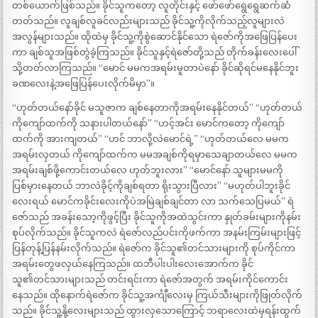
တစ်ယောက်ဖြစ်သည်။ ခိုင်သူကတော့ လူတိုင်းနှင့် ဖော်ဖော်ရွေရွေဆက်ဆံ
တတ်သည်။ လူချစ်လူခင်လည်းများသည် ခိုင်သူ့ကိုလိုက်သည့်လူများလဲ
အလွန်များသည်။ ထိုထဲမှ ခိုင်သူ့ကိုစွဲဆောင်နိုင်သော ရဲဇော်ကိုအဖြေပြန်ပေး
ကာ ချစ်သူအဖြစ်တွဲခဲ့ကြသည်။ ခိုင်သူနှင့်ရဲဇော်တို့သည် တိုက်ခန်းလေးပေါ်
သို့တတ်လာကြသည်။ “မောင် မမကအရမ်းမူတာပဲနော် ခိုင်ဆိုရင်မနေနိုင်ဘူး
ခဏလေးနဲ့အဖြေပြန်ပေးလိုက်မိမှာ”။
“ဟုတ်တယ်နော်ခိုင် မသူဇာက ချစ်နေတာကိုအရမ်းနေနိုင်တယ်” “ဟုတ်တယ်
ကိုကျော်ထက်ကို သနားပါတယ်နော်” “ဟင့်အင်း မောင်ကတော့ ကိုကျော်
ထက်ကို အားကျတယ်” “ဟင် ဘာလို့လဲမောင်ရဲ့” “ဟုတ်တယ်လေ မမက
အရမ်းလှတယ် ကိုကျော်ထက်က မမအချစ်ကိုရမှာသေချာတယ်လေ မမက
အရမ်းချစ်ဖို့ကောင်းတယ်လေ ဟုတ်ဘူးလား” “မောင်နော် သူများမမကို
ပြစ်မှားနေတယ် ဘာလဲခိုင့်ကိုချစ်ရတာ ရိုးသွားပြီလား” “မဟုတ်ပါဘူးခိုင်
လေးရယ် မောင်ကခိုင်းလေးကိုပဲအမြဲချစ်ချင်တာ လာ သက်သေပြမယ်” ရဲ
ဇော်သည် အခန်းသော့ကိုဖွင့်ပြီး ခိုင်သူကိုအထဲသွင်းကာ နှုတ်ခမ်းများကိုနမ်း
စုပ်လိုက်သည်။ ခိုင်သူကလဲ ရဲဇော်လည်ပင်းကိုဖက်ကာ အနမ်းကြမ်းများဖြင့်
ပြန်တုန့်ပြန်နမ်းလိုက်သည်။ ရဲဇော်က ခိုင်သူ၏တင်သားများကို စုပ်ကိုင်ကာ
အရမ်းတွေဖလှယ်နေကြသည်။ ထဘီပါးပါးလေးအောက်က ခိုင်
သူ၏တင်သားများသည် တင်းရင်းကာ ရဲဇော်အတွက် အရမ်းကိုင်ကောင်း
နေသည်။ ထိုနောက်ရဲဇော်က ခိုင်သူ့အင်္ကျီလေးမှ ကြယ်သီးများကိုဖြုတ်လိုက်
သည်။ ခိုင်သူ့နို့လေးများသည် ထွားလှသောကြောင့် ဘရာလေးထဲမှရန်းထွက်