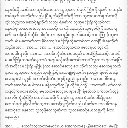
နောက်သို့ဖောင်းကာ ထွက်လာသော သူဇာ့စောက်ဖုတ်ကြီးကို ရဲဇော်က အနမ်း
တစ်ချက်ပေးလိုက်သည်။ ပြီးမှလီးကြီးကိုကိုင်ကာ သူဇာ့စောက်ဖုတ်ထဲသို့
ထိုးထည့်ကာ ဆောင့်ချလိုက်သည်။ ရဲဇော်က သူဇာ့ဖင်ကြီးကိုကိုင်ကာ
နောက်မှ တအားဆောင့်ကာဆောင့်ကာ လိုးနေသည်။ သူဇာ့ဖင်ကြီးကလဲ ရဲ
ဇော်ဆောင့်လိုက်တိုင်း ခါရမ်းကာနေသည်။ ရဲဇော်ဆောင့်အားကြောင့် သူဇာ
လက်ပင် မထောက်ထားနိုင်တော့ပဲ ဖင်ကြီးကိုထောင်ကာ ဝတ်ပြီးခံနေလိုက်
သည်။ အား… အား…… အား….. “ကောင်းလိုက်တာ မောင်ရယ် လိုး လိုး
အားရပါးရ လိုး”အား…… ကောင်းလိုက်တာမမရယ် မမလဲပြန်ဆောင့်ပေးနော်
မမဖင်ကြီးကအယ်နေတာပဲ အရမ်းလိုးလိုးကောင်းတာပဲ”သူဇာလဲ ရဲဇော်ပြော
တဲ့အတိုင်း ဖင်ကြီးဖြင့်ပြန်ကာ ဆောင့်ဆောင့် ပေးလိုက်သည်။ စောက်ဖုတ်ထဲ
မှာလဲ သူဇာ့စောက်ရည်တွေကြောင့် အသံမျိုးစုံထွက်နေသည်။ ရဲဇော်အခန်း
လေးမှာလဲ လူနှစ်ယောက်လိုးသံများနှင့် ဆူညံနေသည်။ “မမ အပေါ်ကနေ
တတ်ဆောင့်ပေးပါလား မမနို့တွေကိုဆွပြီး ကိုင်ချင်လို့” “အတာဆို ပက်လက်
လှန်လိုက်လေမောင်ရဲ့ မမတတ်ဆောင့်ပေးမှာပေါ့” ရဲဇော်လဲ ပက်လက်လှန်
ကာ လီးကိုကိုင်ပြီး ထောင်ပေးလိုက်သည်။ သူဇာက ရဲဇော်ပေါ်သို့ခွကာ
စောက်ဖုတ်နှင့်လီးကိုတေ့ကာ ဆောင့်ချလိုက်သည်။ ရဲဇော်က အပေါ်ကနေ
ဆောင့်ပေးနေသော သူဇာ့နို့တွေကိုဆွဲကာ သူဇာဆောင့်ပေးသမျှကို ခံစား
နေသည်။
အား………. ကောင်းလိုက်တာမောင်ရယ် အောက်ကနေပြန်ဆောင့်ပေး မမပြီး