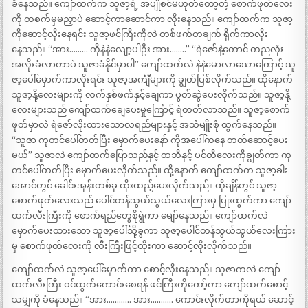
ခံနေသည်။ ကျော်ထက်က သူဇာ့ရဲ့ အပျိုစင်မဟုတ်တော့တဲ့ စောက်ဖုတ်လေး
ကို တစက်မှမညှာပဲ ဆောင့်ကာဆောင်ကာ လိုးနေသည်။ ကျော်ထက်က သူဇာ့
ကိုဆောင့်လိုးနေရင်း သူဇာ့ဖင်ကြီးကိုလဲ တစ်ဖက်တချက် ရိုက်ကာလိုး
နေသည်။ “အား……… ကိုနဲနဲလျော့ပါဦး အား……..” “ရဲဇော်နဲ့တောင် တညလုံး
အလိုးခံလာတာပဲ သူဇာခံနိုင်မှာပါ” ကျော်ထက်လဲ နဲနဲမောလာသောကြောင့် သူ
ဇာ့ပေါ်မှောက်ကာလိုးရင်း သူဇာ့အင်္ကျီများကို ချွတ်ပြစ်လိုက်သည်။ ထိုနောက်
သူဇာ့နို့လေးများကို လက်နှစ်ဖက်နှင့်ချေကာ ပွတ်ဆွဲပေးလိုက်သည်။ သူဇာ့နို့
လေးများသည် ကျော်ထက်ချေပေးမှုကြောင့် ရဲတတ်လာသည်။ သူဇာ့စောက်
ဖုတ်မှာလဲ ရဲဇော်လိုးထားသောလရည်များနှင့် အသံမျိုးစုံ ထွက်နေသည်။
“သူဇာ ကုတင်ပေါ်တတ်ပြီး မှောက်ပေးနော် ကိုအပေါ်ကနေ တတ်ဆောင့်ပေး
မယ်” သူဇာလဲ ကျော်ထက်ပြောသည်နှင့် ထဘီနှင့် ပင်တီလေးကိုချွတ်ကာ ကု
တင်ပေါ်တတ်ပြီး မှောက်ပေးလိုက်သည်။ ထို့နောက် ကျော်ထက်က သူဇာ့ခါး
အောင်တွင် ခေါင်းအုန်းတစ်ခု ထိုးထည့်ပေးလိုက်သည်။ ထိုချိန်တွင် သူဇာ့
စောက်ဖုတ်လေးသည် ပေါင်တန်သွယ်သွယ်လေးကြားမှ ပြုးထွက်ကာ ကျော်
ထက်လီးကြီးကို စောက်ရည်တွေစိုရွဲကာ မျော်နေသည်။ ကျော်ထက်လဲ
မှောက်ပေးထားသော သူဇာ့ပေါ်သို့ခွကာ သူဇာ့ပေါင်တန်သွယ်သွယ်လေးကြား
မှ စောက်ဖုတ်လေးကို လီးကြီးဖြင့်ထိုးကာ ဆောင့်လိုးလိုက်သည်။
ကျော်ထက်လဲ သူဇာ့ပေါ်မှောက်ကာ စောင့်လိုးနေသည်။ သူဇာကလဲ ကျော်
ထက်လီးကြီး ဝင်ထွက်ကောင်းစေရန် ဖင်ကြီးကိုကော့်ကာ ကျော်ထက်စောင့်
သမျှကို ခံနေသည်။ “အား………… အား……….. ကောင်းလိုက်တာကိုရယ် ဆောင့်