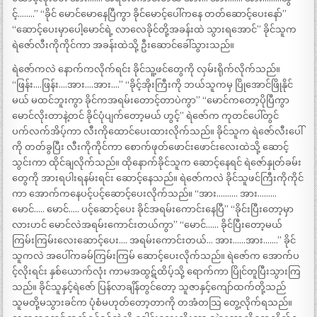
င့်……..” “ခိုင် မောင်မောနေပြီကွာ ခိုင်မောင့်ပေါ်ကနေ တတ်ဆောင့်ပေးနော်”
“ဆောင့်ပေးမှာပေါ့မောင်ရဲ့ လာလေခိုင်တို့အခန်းထဲ သွားရအောင်” ခိုင်သူက
ရဲဇော်လီးကိုကိုင်ကာ အခန်းထဲသို့ ဦးဆောင်ခေါ်သွားသည်။
ရဲဇော်ကလဲ နောက်ကလိုက်ရင်း ခိုင်သူ့ဖင်တွေကို လှမ်းရိုက်လိုက်သည်။
“ဖြန်း….ဖြန်း….အား….အား….” “ခိုင့်အိုးကြီးကို ဘယ်သူကမှ ပြိုအောင်ဖြိုနိုင်
မယ် မထင်ဘူးကွာ ခိုင်ကအရမ်းတောင့်တာပဲကွာ” “မောင်ကတော့ပိုပြီကွာ
မောင်လိုးတာနဲ့တင် ခိုင်ပုံပျက်တော့မယ် ဟွင့်” ရဲဇော်က ကုတင်ပေါ်တွင်
ပက်လက်အိပ့်ကာ လီးကိုထောင်ပေးထားလိုက်သည်။ ခိုင်သူက ရဲဇော်လီးပေါ်
ကို တတ်ခွပြီး လီးကိုကိုင်ကာ စောက်ဖုတ်ဖောင်းဖောင်းလေးထဲသို့ ဆောင့်
သွင်းကာ ထိုင်ချလိုက်သည်။ ထိုနောက်ခိုင်သူက ဆောင့်နေရင် ရဲဇော်နှုတ်ခမ်း
တွေကို အားရပါးရနမ်းရင်း ဆောင့်နေသည်။ ရဲဇော်ကလဲ ခိုင်သူဖင်ကြီးကိုကိုင်
ကာ အောက်ကနေပင့်ပင့်ဆောင့်ပေးလိုက်သည်။ “အား………. အား………
မောင်….. မောင်….. ပင့်ဆောင့်ပေး ခိုင်အရမ်းကောင်းနေပြီ” “ခိုင်းပြီးတော့မှာ
လားဟင် မောင်လဲအရမ်းကောင်းတယ်ကွာ” “မောင်…… ခိုင်ပြီးတော့မယ်
ကြမ်းကြမ်းလေးဆောင့်ပေး…. အရမ်းကောင်းတယ်… အား……အား…….” ခိုင်
သူကလဲ အပေါ်ကခမ်ကြမ်းကြမ် ဆောင့်ပေးလိုက်သည်။ ရဲဇော်က အောက်ပ
င့်လိုးရင်း နှစ်ယောက်လုံး ကာမအထွဋ်ထိပ့်သို့ ရောက်ကာ ပြိုင်တူပြီးသွားကြ
သည်။ ခိုင်သူနှင့်ရဲဇော် ပြန်လာချိန်တွင်တော့ သူဇာနှင့်ကျော်ထက်တို့သည်
သူမတို့မသွားခင်က ပုံစံမဟုတ်တော့တာကို တအံတသြ တွေ့လိုက်ရသည်။