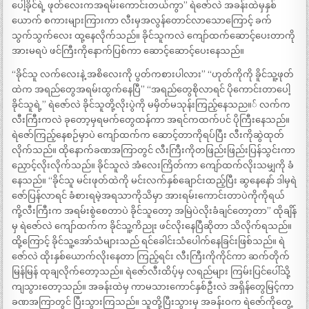
ပေါ့ခိုင်ရဲ့ ဖုတ်လေးကအရမ်းကောင်းတယ်ကွာ” ရဲဇော်လဲ အခန်းထဲမှနှစ်
ယောက် စကားများကြားကာ လီးမှအလွန်တောင်လာသောကြောင့် ခက်
သွက်သွက်လေး ထု့နေလိုက်သည်။ ခိုင်သူကလဲ ကျော်ထက်ဆောင့်ပေးတာကို
အားမရပဲ ဖင်ကြီးကိုနောက်ပြစ်ကာ ဆောင့်ဆောင့်ပေးနေသည်။
“ခိုင်သူ လက်လေးနဲ့ အစိလေးကို ပွတ်ကစားပါလား” “ဟုတ်ကိုကို ခိူင်သူ့ဖုတ်
ထဲက အရည်တွေအရမ်းထွက်နေပြီ” “အရည်တွေစိုလာရင် ပိုကောင်းတာပေါ့
ခိုင်သူရဲ့” ရဲဇော်လဲ ခိုင်သူတို့လိုးပွဲကို မမှိတ်မသုန်းကြည့်နေသည။် လက်က
လီးကြီးကလဲ ခုတော့မှရမက်တွေထန်ကာ အရင်ကထက်ပင် ပိုကြီးနေသည်။
ရဲဇော်ကြည့်နေစဉ်မှာပဲ ကျော်ထက်က ဆောင့်တာကိုရပ်ပြီး လီးကိုဆွဲထုတ်
လိုက်သည်။ ထိုနောက်ခဏအကြာတွင် လီးကြီးကိုတဖြည်းဖြည်းပြန်သွင်းကာ
ညှောင့်လိုးလိုက်သည်။ ခိုင်သူလဲ အံလေးကြိတ်ကာ ကျော်ထက်လိုးသမျှကို ခံ
နေသည်။ “ခိုင်သူ မင်းဖုတ်ထဲကို မင်းလက်နှစ်ချောင်းထည့်ပြီး ဆွနေနော် ဒါမှရဲ
ဇော်ပြန်လာရင် ခံစားရမဲ့အရသာကိုသိမှာ အားရမ်းကောင်းတာပဲကိုကိုရယ်
ကို့လီးကြီးက အရမ်းစွဲစေတာပဲ ခိုင်သူတော့ အမြဲပဲလိုးခံချင်တော့တာ” ထိုချိန်
မှ ရဲဇော်လဲ ကျော်ထက်က ခိုင်သူ့ကိညုး ဖင်လိုးနေပြီဆိုတာ သိလိုက်ရသည်။
ထို့ကြောင့် ခိုင်သူ့အော်သံများသည် ရင်ခေါင်းသံပေါက်နေခြင်းဖြစ်သည်။ ရဲ
ဇော်လဲ ထိုးနှစ်ယောက်လိုးနေတာ ကြည့်ရင်း လီးကြီးကိုကိုင်ကာ ဆက်တိုက်
မြန်မြန် ထုချလိုက်တော့သည်။ ရဲဇော်လီးထိပ့်မှ လရည်များ ကြမ်းပြင်ပေါ်သို့
ကျသွားတော့သည်။ အခန်းထဲမှ ကာမသားကောင်နှစ်ဦးလဲ အရှိန်တွေမြင့်ကာ
ခဏအကြာတွင် ပြီးသွားကြသည်။ သူတို့ပြီးသွားမှ အခန်းဝက ရဲဇော်ကိုတွေ့