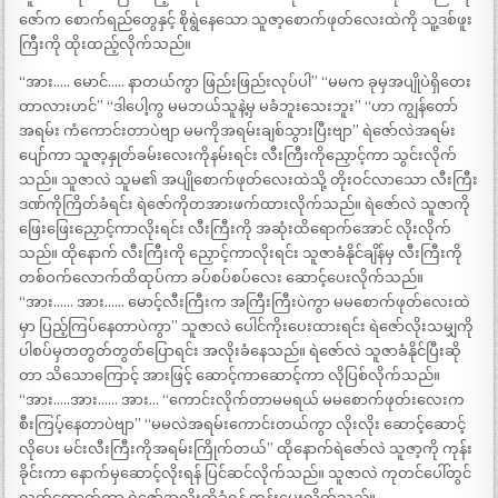
ဇော်က စောက်ရည်တွေနှင့် စိုရွဲနေသော သူဇာ့စောက်ဖုတ်လေးထဲကို သူ့ဒစ်ဖူး
ကြီးကို ထိုးထည့်လိုက်သည်။
“အား….. မောင်….. နာတယ်ကွာ ဖြည်းဖြည်းလုပ်ပါ” “မမက ခုမှအပျိုပဲရှိတေး
တာလားဟင်” “ဒါပေါ့ကွ မမဘယ်သူနဲ့မှ မခံဘူးသေးဘူး” “ဟာ ကျွန်တော်
အရမ်း ကံကောင်းတာပဲဗျာ မမကိုအရမ်းချစ်သွားပြီးဗျာ” ရဲဇော်လဲအရမ်း
ပျော်ကာ သူဇာ့နှုတ်ခမ်းလေးကိုနမ်းရင်း လီးကြီးကိုညှောင့်ကာ သွင်းလိုက်
သည်။ သူဇာလဲ သူမ၏ အပျိုစောက်ဖုတ်လေးထဲသို့ တိုးဝင်လာသော လီးကြီး
ဒဏ်ကိုကြိတ်ခံရင်း ရဲဇော်ကိုတအားဖက်ထားလိုက်သည်။ ရဲဇော်လဲ သူဇာကို
ဖြေးဖြေးညှောင့်ကာလိုးရင်း လီးကြီးကို အဆုံးထိရောက်အောင် လိုးလိုက်
သည်။ ထိုနောက် လီးကြီးကို ညှောင့်ကာလိုးရင်း သူဇာခံနိုင်ချိန်မှ လီးကြီးကို
တစ်ဝက်လောက်ထိထုပ်ကာ ခပ်စပ်စပ်လေး ဆောင့်ပေးလိုက်သည်။
“အား…… အား…… မောင့်လီးကြီးက အကြီးကြီးပဲကွာ မမစောက်ဖုတ်လေးထဲ
မှာ ပြည့်ကြပ်နေတာပဲကွာ” သူဇာလဲ ပေါင်ကိုးပေးထားရင်း ရဲဇော်လိုးသမျှကို
ပါစပ်မှတတွတ်တွတ်ပြောရင်း အလိုးခံနေသည်။ ရဲဇော်လဲ သူဇာခံနိုင်ပြီးဆို
တာ သိသောကြောင့် အားဖြင့် ဆောင့်ကာဆောင့်ကာ လိုပြစ်လိုက်သည်။
“အား…..အား…… အား… “ကောင်းလိုက်တာမမရယ် မမစောက်ဖုတ်းလေးက
စီးကြပ့်နေတာပဲဗျာ” “မမလဲအရမ်းကောင်းတယ်ကွာ လိုးလိုး ဆောင့်ဆောင့်
လိုပေး မင်းလီးကြီးကိုအရမ်းကြိုက်တယ်” ထိုနောက်ရဲဇော်လဲ သူဇာ့ကို ကုန်း
ခိုင်းကာ နောက်မှဆောင့်လိုးရန် ပြင်ဆင်လိုက်သည်။ သူဇာလဲ ကုတင်ပေါ်တွင်
လက်ထောက်ကာ ရဲဇော်အလိုးကိုခံရန် ကုန်းပေးလိုက်သည်။