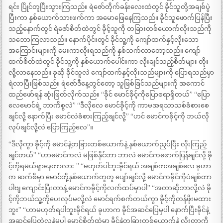
ရင်း ပြိုင်တူပြီးသွားကြသည်။ ရဲဇော်တိုက်ခန်းလေးထဲတွင် ခိုင်သူတို့အချစ်ပွဲ
ပြီးကာ နှစ်ယောက်သားဖက်ကာ အမောဖြေနေကြသည်။ ခိုင်သူဖောက်ပြန်ပြီး
သည့်နောက်တွင် ရဲဇော်စိတ်ထဲတွင် ခိုင့်သူကို တခြားတစ်ယောက်လိုးသည်ကို
သဘောကြလာသည်။ နောက်ပိုင်းတွင် ခိုင်သူ့ကို ကျော်ထက်နှင့်လိုးသော
အကြောင်းများကို မေးကာလိုးရသည်ကို နှစ်သက်လာတော့သည်။ ကျော်
ထက်စိတ်ထဲတွင် ခိုင်သူ့ကို နှစ်ယောက်ပေါင်းကာ လိုးချင်သည့်စိတ်များ တိုး
လို့လာနေသည်။ ခုဆို ခိုင်သူလဲ ကျော်ထက်နှင့်လိုးသည်များကို ပြောရသည်မှာ
ရဲလာပြီးဖြစ်သည်။ ရဲဇော်ဒီနေ့တွင်တော့ သူဖြစ်ခြင်သည်များကို အကောင်
ထည်ဖော်ရန် ဆုံးဖြတ်လိုက်သည်။ “ခိုင် မောင်ခိုင့်ကိုပြောစရာရှိတယ်” “ပြော
လေမောင်ရဲ့ ဘာကိစ္စလဲ” “ဒီလိုလေ မောင်ခိုင့်ကို ကာမအရသာသစ်ခံစားစေ
ချင်လို့ နောက်ပြီး မောင်လဲခံစားကြည့်ချင်လို့” “ဟင် မောင်ကခိုင့်ကို ဘယ်လို
လုပ်ချင်လို့လဲ ပြောကြည့်လေ”။
“ဒီလိုကွာ ခိုင့်ကို မောင်နဲ့တခြားတစ်ယောက်နဲ့ နှစ်ယောက်ညှပ်ပြီး လိုးကြည့်
ချင်တယ်” “ဟာမောင်ကလဲ မဖြစ်နိုင်တာ ဘာလဲ မောင်ကဖောက်ပြန်ချင်လို့ ခို
င့်ကိုရမယ်ရှာနေတာလား ” “မဟုတ်ပါဘူးခိုင်ရယ် အချစ်ကအချစ်လေ ခုဟာ
က ဆက်စီမှာ မောင်တို့နှစ်ယောက်တူတူ ပျော်ချင်လို့ မောင်ကခိုင်ကိုပဲချစ်တာ
ပါဗျ ကျောင်းပြီးတာနဲ့ မောင်ကခိုင့်ကိုလက်ထပ်မှာပါ” “အတာဆိုဘာလို့လဲ ခို
င့်ကိုဘယ်သူ့ကိုပေးလုပ်မလို့လဲ မောင်ရက်စက်တယ်ကွာ ခိုင့်ကိုတန်ဖိုးမထား
ဘူး” “ဟာမဟုတ်ရပါဘူးခိုင်ရယ် ခုဟာက ခိုင်အဆင်ပြေမှပါ နောက်ပြီးခိုင်နဲ့
အဆင်ပြေတဲ့လူနဲ့မှပါ မောင့်စိတ်ထဲမှာ ခိုင်နဲ့တခြားတစ်ယောက်နဲ့ လိုးတာကို