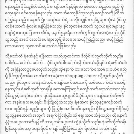
နေသည်။ ခိုင်သူ့စိတ်ထဲတွင် ကျော်ထက်နှင့်ရဲဇော် နှစ်ယောက်ညှပ်ချမည်ကို
တွေးရင်း ရင်တွေခုန်နေသည်။ တကယ်တော့ခိုင်သူသည် ကျော်ကကို ကြိတ်
ကြွေနေသည် ။ နောက်ပြီး ကျော်ထက်ရဲ့ အလိုးကျွမ်းကျင်မှုများကိုလဲ ခိုင်သူ
တစ်ယောက် စွဲလမ်းနေပြီဖြစ်သည်။ ခိုင်သူတစ်ယောက် သူငယ်ချင်းများနှင့်
ပျော်ပွဲစားဟုပြောကာ အိမ်မှ မနက်၉နာရီလောက်တွင် ထွက်လာခဲ့သည်။ ခိုင်
သူသည် အပေါင်းသင်းပေါများသူမို့ မိဘများကယုံကြည့်သည်။ မယုံကြည်
တာကတော့ သူဇာတစ်ယောက်ပင်ဖြစ်သည်။
သို့သော်လဲ ရဲဇော်နှင့် ချိန်းထားသည်ဟုထင်ကာ ဒီတိုင်းပဲလွတ်လိုက်သည်။
ဒေါက်…. ဒေါက်.. ဒေါက်…. ခိုင်သူတံခါးခေါက်လိုက်တယ်ဆိုရင်ပဲ ရဲဇော်တံခါး
ကို အမြန်လာဖွင့်ပေးလိုက်သည်။ ထိုနောက် စားသောက်စကာများဝယ်ရမည်
မို့ ခိုင်သူ့ကိုတစ်ယောက်ထဲထားခဲ့ကာ shopping center သို့ထွက်ခဲ့လိုက်
သည်။ ခိုင်သူက အခန်းထဲတွင် ကျော်ထက်အလာကို တစ်ယောက်ထဲ ဆောင့်
နေသည်။ ရဲဇော်ထွက်သွားပြီး ခဏအကြာတွင် ကျော်ထက်ရောက်လာသည်။
ခိုင်သူနှင့်ကျော်ထက်က ရင်းနှီးထားသူများပီပီ ခိုင်သူက ကျော်ထက်ကိုဖက်
ကာ အနမ်းများပေးရင်း စီးကြိုလိုက်သည်။ ရဲဇော်က ခိုင်သူနှင့်ကျော်ထက်
အား ဧည်ခံရန် ပစ္စည်းများကို ပြည့်စုံအောင်ဝယ်နေသည်။ ခိုင်သူ့အတွက်ဝိုင်နှင့်
သူတို့နှစ်ယောက်အတွက် အရက်ပြင်းပြင်းကို ရွေးကာဝယ်ခဲ့သည်။ ထိုနောက်
နဲနဲအပျော့သောက်ရန် ဘီယာပုလင်းများလဲ ဆွဲခဲ့လိုက်သည်။ ရဲဇော်တိုက်ခန်း
ပြန်ရောက်တော့ ၁၀နာရီပင် ကျော်နေပြီဖြစ်သည်။ ရဲဇော်လဲ အထဲကနှစ်