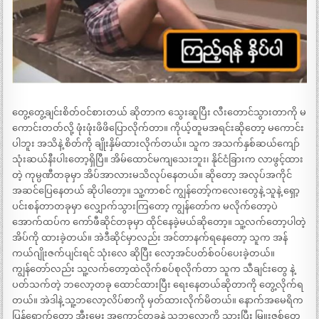
တွေ့တွေ့ချင်းစိတ်ဝင်စားတယ် ဆိုတာက သွေးဆူပြီး လီးတောင်သွားတာကို မ
ကောင်းတတ်လို့ ဖုံးဖုံးဖိဖိပြောလိုက်တာ။ ကိုယ့်တူမအရင်းဆိုတော့ မကောင်း
ပါဘူး အသိနဲ့ စိတ်ကို ချိုးနှိမ်ထားလိုက်တယ်။ သူက အသက်နှစ်ဆယ်ကျော်
သုံးဆယ်နီးပါးတော့ရှိပြီ။ အိမ်ထောင်မကျသေးဘူး၊ နိုင်ငံခြားက လာဖွင့်ထား
တဲ့ ကုမ္ပဏီတခုမှာ အိပ်အာလားမသိလုပ်နေတယ်။ ဆိုတော့ အလုပ်အကိုင်
အဆင်ပြေနေတယ် ဆိုပါတော့။ သူ့ကာစင် ကျွန်တော့်ကလေးတွေနဲ့ သူနဲ့ ရှော့
ပင်းစန်တာတခုမှာ လျှောက်သွားကြတော့ ကျွန်တော်က မလိုက်တော့ပဲ
အောက်ထပ်က ကော်ဖီဆိုင်တခုမှာ ထိုင်နေခဲ့မယ်ဆိုတော့။ သူ့လက်တော့ပါတဲ့
အိပ်ကို ထားခဲ့တယ်။ အဲဒီဆိုင်မှာလည်း အင်တာနက်ရနေတော့ သူက အန်
ကယ်ဂျိုးဇက်ပျင်းရင် သုံးလေ ဆိုပြီး လော့အင်ပတ်စ်ဝပ်ပေးခဲ့တယ်။
ကျွန်တော်လည်း သူ့လက်တော့ထဲလိုက်စပ်စုလိုက်တာ သူက သီချင်းတွေ နဲ့
ပတ်သက်တဲ့ ဘလော့တခု ထောင်ထားပြီး ရေးနေတယ်ဆိုတာကို တွေ့လိုက်ရ
တယ်။ အဲဒါနဲ့ သူ့ဘလော့လိပ်စာကို မှတ်ထားလိုက်မိတယ်။ နောက်အမေရိက
ပြန်ရောက်တော့ အီးမေး အကောင့်တခုနဲ့ သူ့ဘလော့ကို သွားပြီး မြူးဇစ်တွေ