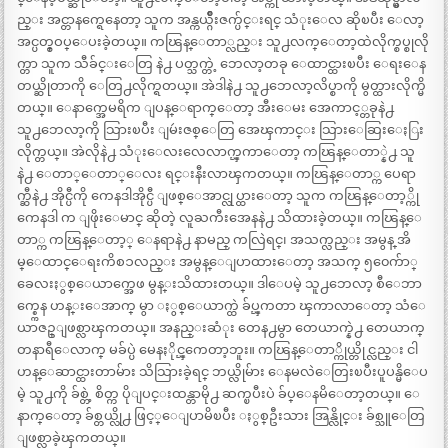
ည္း အင္တာနက္ရေနေတာ့ သူက အန္ကယ္ဂ်ိဳးဇက္ပ်င္းရင္ သံုးေလ ဆိုၿပီး ေလာ့
အင္ပတ္စ္ဝပ္ေပးခဲ့တယ္။ ကၽြန္ေတာ္လည္း သူ႕လက္ေတာ့ထဲလိုက္စပ္စုလို
က္တာ သူက သီခ်င္းေတြ နဲ႕ ပတ္သက္တဲ့ ဘေလာ့တခု ေထာင္ထားၿပီး ေရးေန
တယ္ဆိုတာကို ေတြ႕လိုက္ရတယ္။ အဲဒါနဲ႕ သူ႕ဘေလာ့လိပ္စာကို မွတ္ထားလိုက္မိ
တယ္။ ေနာက္အေမရိက ျပန္ေရာက္ေတာ့ အီးေမး အေကာင့္တခုနဲ႕
သူ႕ဘေလာ့ကို သြားၿပီး ျမဴးဇစ္ေတြ အေၾကာင္း သြားေဆြးေႏြး
လိုက္တယ္။ အဲလိုနဲ႕ သံုးေလးလေလာက္ၾကာေတာ့ ကၽြန္ေတာ္နဲ႕ သူ
နဲ႕ ေတာ္ေတာ္ေလး ရင္းနီးလာၾကတယ္။ ကၽြန္ေတာ္က ပေရာ
က္ဆီနဲ႕ အိုင္ပီကို ကေနဒါအိုင္ပီ ျဖစ္ေအာင္လုပ္ထားေတာ့ သူက ကၽြန္ေတာ့္ကို
ကေနဒါ က ျဖိုးေမာင္ ဆိုတဲ့ လူႀကီးအေနနဲ႕ သိထားခဲ့တယ္။ ကၽြန္ေ
တာ္က ကၽြန္ေတာ့္ ေနရာနဲ႕ နာမည္ ကလြဲရင္၊ အသက္လည္း အမွန္ အိ
မ္ေထာင္ေရးကိစၥလည္း အမွန္ေျပာထားေတာ့ အသက္ ၅၀ေက်ာ္
ခေလးႏွစ္ေယာက္အေဖ မွန္းသိထားတယ္။ ဒါေပမဲ့ သူ႕ဘေလာ့ စီေဘာ
က္စ္ကေန ဟန္းေအာက္ မွာ ႏွစ္ေယာက္ထဲ ခ်ပ္ၾကတာ ၾကာလာေတာ့ သံေ
ယာဇဥ္ျဖစ္လာၾကတယ္။ အနည္းဆံုး တေန႕မွာ တေယာက္နဲ႕ တေယာက္
တနာရီေလာက္ မခ်ပ္ပဲ မေနႏိုင္ၾကေတာ့ဘူး။ ကၽြန္ေတာ္ကိုယ္တိုင္လည္း ငါ
ဟန္ေဆာင္ထားတာမ်ား သိသြားခဲ့ရင္ ဘယ္လိုမ်ား ေနမလဲေတြးၿပီးပူပန္မိေပ
မဲ့ သူ႕ကို ခ်စ္တဲ့ စိတ္က ပိုျပင္းထန္တာမို႕ ဆက္ၿပီးပဲ ခ်ပ္ေနမိေတာ့တယ္။ ေ
နာက္ေတာ့ ခ်စ္တယ္လို႕ ဖြင့္ေျပာမိၿပီး ႏွစ္ဦးသား အြန္လိုင္း ခ်စ္သူေတြ
ျဖစ္လာခဲ့ၾကတယ္။