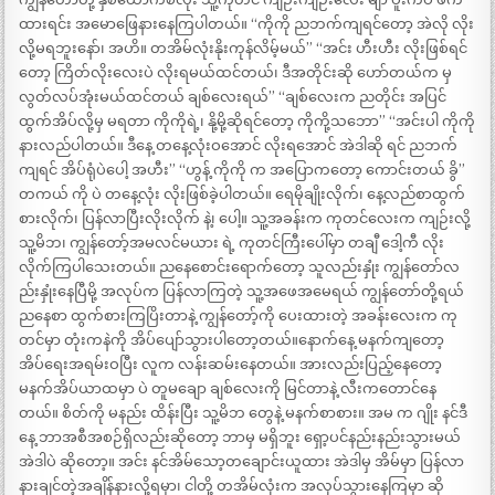
ထားရင်း အမောဖြေနားနေကြပါတယ်။ “ကိုကို ညဘက်ကျရင်တော့ အဲလို လိုး
လို့မရဘူးနော်၊ အဟိ။ တအိမ်လုံးနိုးကုန်လိမ့်မယ်” “အင်း ဟီးဟီး လိုးဖြစ်ရင်
တော့ ကြိတ်လိုးလေးပဲ လိုးရမယ်ထင်တယ်၊ ဒီအတိုင်းဆို ဟော်တယ်က မှ
လွတ်လပ်အုံးမယ်ထင်တယ် ချစ်လေးရယ်” “ချစ်လေးက ညတိုင်း အပြင်
ထွက်အိပ်လို့မှ မရတာ ကိုကိုရဲ့၊ နို့မို့ဆိုရင်တော့ ကိုကို့သဘော” “အင်းပါ ကိုကို
နားလည်ပါတယ်။ ဒီနေ့ တနေ့လုံးဝအောင် လိုးရအောင် အဲဒါဆို ရင် ညဘက်
ကျရင် အိပ်ရုံပဲပေါ့ အဟီး” “ဟွန့် ကိုကို က အပြောကတော့ ကောင်းတယ် ခွိ”
တကယ် ကို ပဲ တနေ့လုံး လိုးဖြစ်ခဲ့ပါတယ်။ ရေမိုချိုးလိုက်၊ နေ့လည်စာထွက်
စားလိုက်၊ ပြန်လာပြီးလိုးလိုက် နဲ့၊ ပေါ့။ သူ့အခန်းက ကုတင်လေးက ကျဉ်းလို့
သူ့မိဘ၊ ကျွန်တော့်အမလင်မယား ရဲ့ ကုတင်ကြီးပေါ်မှာ တချီ ဒေါ့ကီ လိုး
လိုက်ကြပါသေးတယ်။ ညနေစောင်းရောက်တော့ သူလည်းနှုံး ကျွန်တော်လ
ည်းနှုံးနေပြီမို့ အလုပ်က ပြန်လာကြတဲ့ သူ့အဖေအမေရယ် ကျွန်တော်တို့ရယ်
ညနေစာ ထွက်စားကြပြိးတာနဲ့ ကျွန်တော့်ကို ပေးထားတဲ့ အခန်းလေးက ကု
တင်မှာ တုံးကနဲကို အိပ်ပျော်သွားပါတော့တယ်။နောက်နေ့ မနက်ကျတော့
အိပ်ရေးအရမ်းဝပြီး လူက လန်းဆမ်းနေတယ်။ အားလည်းပြည့်နေတော့
မနက်အိပ်ယာထမှာ ပဲ တူမချော ချစ်လေးကို မြင်တာနဲ့ လီးကတောင်နေ
တယ်။ စိတ်ကို မနည်း ထိန်းပြီး သူ့မိဘ တွေနဲ့ မနက်စာစား။ အမ က ဂျိုး နင်ဒီ
နေ့ ဘာအစီအစဉ်ရှိလည်းဆိုတော့ ဘာမှ မရှိဘူး ရှော့ပင်နည်းနည်းသွားမယ်
အဲဒါပဲ ဆိုတော့။ အင်း နင်အိမ်သော့တချောင်းယူထား အဲဒါမှ အိမ်မှာ ပြန်လာ
နားချင်တဲ့အချိန်နားလို့ရမှာ၊ ငါတို့ တအိမ်လုံးက အလုပ်သွားနေကြမှာ ဆို