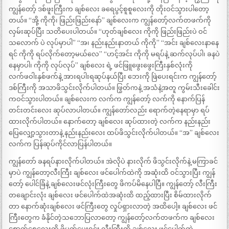
ကျွန်တော့် ဒစ်ဖူးကြီးက ချစ်လေး ခရေပွင့်စူစူလေးကို တိုးဝင်သွားပါတော့
တယ်။ “အို့ ကိုကို၊ ဖြည်းဖြည်းနော်” ချစ်လေးက ကျွန်တော့်လက်တဖက်ကို
လှမ်းဆုပ်ပြီး သတိပေးပါတယ်။ “ဟုတ်ချစ်လေး ကိုကို ဖြည်းဖြည်းပဲ ဝင်
သလောက် ပဲ လုပ်မှာပါ” “အ၊ နည်းနည်းနာတယ် ကိုကို” “အင်း ချစ်လေးနာနေ
ရင် ကိုကို ရပ်လိုက်တော့မယ်လေ” “ဟင့်အင်း ကိုကို မရပ်နဲ့ ဆက်လုပ်ပါ၊ ခနပဲ
နေမှာပါ၊ ကိုကို လုပ်လုပ်” ချစ်လေး ရဲ့ ဖင်ဖြူဖွေးဖွေးကြီးနှစ်လုံးကို
လက်ဖဝါးနှစ်ဖက်နဲ့ အားရပါးရဆုပ်နယ်ပြီး ဘေးကို ဖြဲပေးရင်းက ကျွန်တော့်
ဒစ်ကြီးကို အသာဖိသွင်းလိုက်ပါတယ်။ ဖြွတ်ကနဲ့ အသံနဲ့အတူ ကွမ်းသီးခေါင်း
ကဝင်သွားပါတယ်။ ချစ်လေးက လက်က ကျွန်တော့် လက်ကို နောက်ပြန်
တင်းတင်းလေး ဆုပ်လာပါတယ်။ ကျွန်တော်လည်း ရောက်တဲ့နေရာမှာ ရပ်
ထားလိုက်ပါတယ်။ နောက်တော့ ချစ်လေး ဆုပ်ထားတဲ့ လက်က နည်းနည်း
ပြေလျှော့သွားတာနဲ့ နည်းနည်းလေး ထပ်ဖိသွင်းလိုက်ပါတယ်။ “အ” ချစ်လေး
လက်က ပြန်ဆုပ်ကိုင်လာပြန်ပါတယ်။
ကျွန်တော် ခနရပ်နားလိုက်ပါတယ်။ အဲလိုပဲ နားလိုက် ဖိသွင်းလိုက်နဲ့ မကြာခင်
မှာပဲ ကျွန်တော့လီးကြီး ချစ်လေး ဖင်ပေါက်ထဲကို အဆုံးထိ ဝင်သွားပြီး ကျွန်
တော့် ပေါင်ခြံနဲ့ ချစ်လေးဖင်လုံးကြီးတွေ ဖိကပ်မိနေပါပြီ။ ကျွန်တော့် လီးကြီး
တချောင်းလုံး ချစ်လေး ဖင်ပေါက်ထဲအဆုံးထိ ထည့်ထားပြီး စိမ်ထားလိုက်
တာ နောက်ဆုံးချစ်လေး ဖင်ကြီးတွေ လှုပ်ရှားလာတဲ့ အထိပေါ့။ ချစ်လေး ဖင်
ကြီးတွေက ခံနိုင်တဲ့သဘောပြလာတော့ ကျွန်တော့်လက်တဖက်က ချစ်လေး
စောက်စေ့လေးကို ဖိပွတ်ပေးရင်း လီးကြီးကို ချစ်လေး ဖင်ပေါက်ထဲ