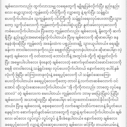
ချစ်လေးကလည်း ထွက်လာသမျှ လရေတွေကို မျိုချပြစ်လိုက်ပြီး နည်းနည်း
လေး ပျော့သွားတဲ့ ကျွန်တော့် လီးကြီးကို လျှာတွေ နဲ့ ရက်ပြီး သန့်ရှင်း
ပေးလိုက်ပါတယ်။ သူကျွန်တော့် လိးကြီးကို သန့်ရှင်းရေးလုပ်ပေးတာပြီးသွား
တော့ သူ့ကိုယ်လေးကို ကျွန်တော့်ကိုယ်ပေါ်ဆွဲယူပြီး နူတ်ခမ်းလှလှလေးကို
ကစ်ပေးလိုက်ပါတယ်။ ပြီးတော့ ကျွန်တော်လည်း ချစ်လေးရဲ့ နို့တွေကို ဆက်
စို့ပြီး နည်းနည်းအမောဖြေလိုက်ပါတယ်။ ပြီးမှ ချစ်လေးကို ဆိုဖာပေါ်မှာ ခန
နေခဲ့အုံးဆိုပြီး ကျွန်တော့် အခန်းထဲက ပစ္စည်းတချို့ သွားယူပါတယ်။ ရေချိုး
ခန်းက တာဝါလေးတခုကိုလည်း ရေစွတ်ပြီးယူလာခဲ့ပါတယ်။ ဆိုဖာပေါ်မှာ လှဲ
နေတဲ့ ချစ်လေး ကို ဝတ်ထားတဲ့ ဘောင်းဘီနဲ့ အတွင်းခံ တို့ကို ဆွဲချွတ်လိုက်
ပြီး အမွှေးပါးပါးလေး ဖုံးနေတဲ့ ချစ်လေးတဲ့ စောက်ဖုတ်ဖောင်းဖောင်းလေးကို
ရေစို တာဝါလေးနဲ့ သန့်ရှင်းရေး လုပ်ပေးလိုက်ပါတယ် နောက်တော့ ပေါင်နှစ်
လုံးကို ဖြဲပြီး ဖင်ကြားတခုလုံးနဲ့ ခရေပွင့်လေးကို ပါ သန့်စင်ဆေးကြော
ပေးလိုက်ပါတယ်။ ခရေပွင့်လေးကိုတော့ တာဝါ နဲ့ လက်တဆစ်လောက် ဝင်
အောင် ထိုးသွင်းဆေးပေးလိုက်ပါတယ်။ “အို ကိုကိုကလည်း ဘာတွေ လုပ်နေ
တာလဲ” တဲ့ ချစ်လေးက မေးပါတယ်၊ ကျွန်တော်က ဘာမှ မပြောပြုံးပဲ ပြပြီး
ချစ်လေးကို အသာဆွဲထူပြီး ဆိုဖာပေါ်မှာ ဖင်ဘူးတောင်းထောင်ခိုင်းလိုက်ပါ
တယ်။ ပြီးမှ ချစ်လေးရဲ့ စေ့စေ့လေးကို လက်ချောင်းထိပ်ကလေးနဲ့ ဖိပွတ်ပေး
နေရင်းက စောက်ဖုတ်နူတ်ခမ်းသားတွေကို လျှာနဲ့ ရက်ပေးလိုက်ပါတယ်။ ချစ်
လေး ဖင်လေး လှုပ်လှုပ် လှုပ်လှုပ် နဲ့ ဖီးခံနေပါတယ်။ နောက်တော့ ချစ်လေး
ခရေပွင့်လေးကို လျှာနဲ့ ထိုးဆော့ပေးတော့ ချစ်လေး ဖင်ကြီး တယမ်းယမ်းနဲ့