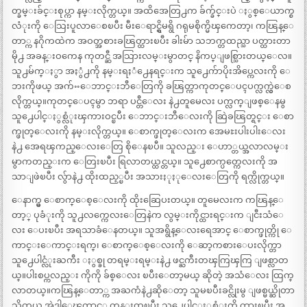
တ္ခမ္းခ်င္းစုပ္ကာ နမ္းလိုက္တယ္။ အထိအေတြ႕က ခ်က္ခ်င္းပဲ ႏွစ္ေယာက္စ
လံုးကို ေသြးပူလာေစၿပီး မီးေရာင္ရွိမရွိ ဂရုမစိုက္မိၾကေတာ့၊ ကၽြန္ေ
တာ္က နဂိုကထဲက အဝတ္အစားခၽြတ္ထားၿပီး ခါးမ်ာ သဘက္တထည္သာ ပတ္ထားတာ
မို႕ အခန္းဝကေန ကုတင္ဆီ အသြားလမ္းမွာတင္ နိကပ္ျဖစ္သြားတယ္ေလ။
သူ႕မ်က္ႏွာ အႏွံ႕ကို နမ္းရႈံ႕ေနရင္းက သူ႕ေက်ာပိုးအိပ္ကေလးကို ေ
ဘးကိုဖယ္ အက်ႌေဘာင္းဘီေတြကို ခၽြတ္ကာကုတင္ေပၚပက္လက္လွဲေစ
လိုက္တယ္။ကုတင္ေပၚမွာ ဘရာ ပင္တီေလး နဲ႕တူမေလး ပက္လက္ျဖစ္ေနမွ
သူ႕ေပါင္ႏွစ္လံုးၾကားဝင္ၿပီး ေဘာင္းဘီေလးကို ဆြဲခၽြတ္ရင္း ေစာ
က္ဖုတ္ေလးကို နမ္းလိုက္တယ္။ ေစာက္ဖုတ္ေလးက အေမႊးပါးပါးေလး
နဲ႕ အေရၾကည္ေလးေတြ စိုေနၿပီ။ သူလည္း ေဟာ္တယ္အလာလမ္း
မွာကတည္းက ေတြးၿပီး ရြလာတယ္ထင္တယ္။ သူ႕ေစာက္ပတ္ကေလးကို အ
သာျဖဲၿပီး လွ်ာနဲ႕ ထိုးထည့္ၿပီး အသားႏုႏုေလးေတြကို ရက္လိုက္တယ္။
ေနာက္မွ ေစာက္ေစ့ေလးကို ထိုးဆြေပးတယ္။ တူမေလးက ကၽြန္ေ
တာ့္ ပုခံုးကို သူ႕လက္ကေလးေတြနဲက လွမ္းကိုင္ထားရင္းက ျငီးသံေ
လး ေပးၿပီး အရသာခံေနတယ္။ သူအရွိန္ေလးရေအာင္ ေစာက္ဖုတ္ကို ေ
ကာင္းေကာင္းရက္၊ ေစာက္ေစ့ေလးကို ေဆာ့ကစားေပးလိုက္တာ
သူ႕ေပါင္လံုးႀကီး ႏွစ္ခု တရမ္းရမ္းနဲ႕ ဖင္ႀကီးတၾကြၾကြ ျဖစ္လာတ
ယ္။ပါးစပ္ကလည္း ကိုကို ခ်စ္ေလး ၿပီးေတာ့မယ္ ဆိုတဲ့ အသံေလး ထြက္
လာတယ္။ကၽြန္ေတာ္က အႀကံနဲ႕ဆိုေတာ့ သူမၿပီးခင္လိုးမွ ျဖစ္မယ္ဆိုတာ
သိတယ္ အဲဒါေၾကာင့္ ကုန္းထၿပီး သူ႕ေပါင္ႏွစ္လံုးကို ကားၿပီး အ