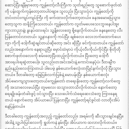
ဆောင့်ပြီးချိန်မှာတော့ ကျွန်တော့်လီးကြီးက သုတ်ရည်တွေ သူစောက်ဖုတ်ထဲ
ကို ပန်းထွက်ကုန်တော့တာပါပဲဗျာ။ သူလည်း ပြီးသွားပုံပဲ၊ ကျွန်တော့်ကို
တင်းတင်းကျပ်ကျပ်ကြီး ကို ဖက်ထားလိုက်တော့တယ်။ ခနအမောပြေသွား
တော့သူက ထဖို့ကြံသေးတယ်၊ ကျွန်တော်က လွတ်မပေးသေးဘူးနေပါအူး
ကွာဘာညာနဲ့၊ နူးနပ်ထားရင်း သူ့နို့လေးတွေ စို့နေလိုက်တယ်။ ခနနေတော့ လီး
ပြန်တောင်လာတယ်၊ သူ့နားနားကို ကပ်ပြီး ချစ်လေး လေးဘက်ထောက်ပေး
ကွာ ကိုကို ဒေါ့ကီဆွဲချင်တယ်ဆိုတော့ အင်း ဆိုပြီး ဖင်ကုံးထတယ်။ ကျွန်တော်
လည်းအနောက်က နေရာယူပြီး မှောင်ထဲမှာပဲ ကိုယ့်လီးကိုယ်ကိုင်ပြီး စိုတိုတို
စောက်ဖုတ်ဝလေးကို စမ်းတေ့ပြီးထည့်လိုက်တယ်။ ပြီးတော့ ဒေါ့ကီ
အားရပါးရဆွဲတာပေါ့။ သူလည်းတအင်းအင်းနဲ့ ကောင်းနေပုံပဲ၊ ဒီတချီက
နည်းနည်းလေးကြာတယ် ဒါပေမဲ့ နှစ်ယောက်စလုံးတပြိုင်နက်လိုလို ပြီးသွား
တယ်။ ဒီတခါတော့ ခြေပြစ်လက်ပြစ်နဲ့ မောပန်းပြီး နှစ်ယောက်စလုံး
အိပ်မောကျသွားတော့တယ်။ကျွန်တော် တရေးနိုးတော့ ကျွန်တော့်လက်တွေ
ကို အသာလေးဖယ်ပြီး တူမလေး ထသွားတာသိလိုက်တယ်၊ နောက်တော့
ရေချိုးခန်းတံခါးဖွင့် ဝင်သွားပြီး သေးပေါက်သံရေဆေးသံတွေ ကြားနေရ
တယ် နောက်တော့ အိပ်ယာပေါ်ပြန်လာပြီး ကျွန်တော့်ရင်ခွင်ထဲ လာတိုးအိပ်
နေပြန်တယ်။
ဒီတခါတော့ ကျွန်တော့်အလှည့် ကျွန်တော်လည်း အရမ်းကို ဆီးသွားချင်နေပြီ။
အဲဒါနဲ့ သူ့ပါးပြင်လေးကို ရွှတ်ကနဲ နမ်းပြီး အိပ်ယာက ထလာလိုက်တယ်။
နောက်ရေချိုးခန်းထဲဝင် သေးပေါက်ပြီး တော့နည်းနည်းပြန်မာလောနေပြီ ဖြစ်