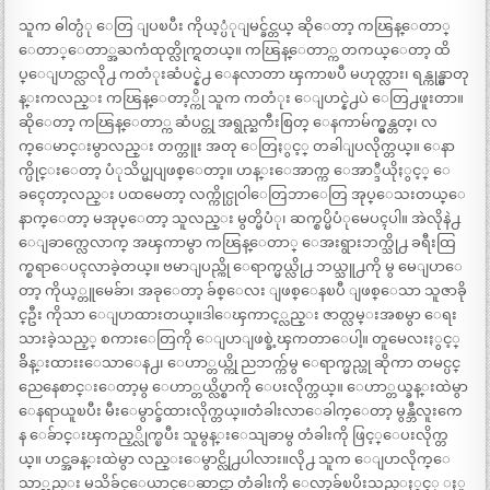
သူက ဓါတ္ပံု ေတြ ျပၿပီး ကိုယ့္ပံုျမင္ခ်င္တယ္ ဆိုေတာ့ ကၽြန္ေတာ္
ေတာ္ေတာ္အႀကံထုတ္လိုက္ရတယ္။ ကၽြန္ေတာ္က တကယ္ေတာ့ ထိ
ပ္ေျပာင္လာလို႕ ကတံုးဆံပင္နဲ႕ ေနလာတာ ၾကာၿပီ မဟုတ္လား၊ ရန္ကုန္မွာတု
န္းကလည္း ကၽြန္ေတာ့္ကို သူက ကတံုး ေျပာင္နဲ႕ပဲ ေတြ႕ဖူးတာ။
ဆိုေတာ့ ကၽြန္ေတာ္က ဆံပင္တု အရွည္ႀကီးစြတ္ ေနကာမ်က္မွန္တတ္၊ လ
က္ေမာင္းမွာလည္း တက္တူး အတု ေတြႏွင့္ တခါျပလိုက္တယ္။ ေနာ
က္ပိုင္းေတာ့ ပံုသိပ္မျပျဖစ္ေတာ့။ ဟန္းေအာက္က ေအာ္ဒီယိုႏွင့္ ေ
ခၚေတာ့လည္း ပထမေတာ့ လက္ကိုင္ပုဝါေတြဘာေတြ အုပ္ေသးတယ္ေ
နာက္ေတာ့ မအုပ္ေတာ့ သူလည္း မွတ္မိပံု၊ ဆက္စပ္မိပံုမေပၚပါ။ အဲလိုနဲ႕
ေျခာက္လေလာက္ အၾကာမွာ ကၽြန္ေတာ္ ေအးရွားဘက္သို႕ ခရီးထြ
က္စရာေပၚလာခဲ့တယ္။ ဗမာျပည္ကို ေရာက္မယ္လို႕ ဘယ္သူ႕ကို မွ မေျပာေ
တာ့ ကိုယ့္တူမေခ်ာ၊ အခုေတာ့ ခ်စ္ေလး ျဖစ္ေနၿပီ ျဖစ္ေသာ သူဇာခို
င္ဦး ကိုသာ ေျပာထားတယ္။ဒါေၾကာင့္လည္း ဇာတ္လမ္းအစမွာ ေရး
သားခဲ့သည့္ စကားေတြကို ေျပာျဖစ္ခဲ့ၾကတာေပါ့။ တူမေလးႏွင့္
ခ်ိန္းထားးေသာေန႕၊ ေဟာ္တယ္ကို ညဘက္က်မွ ေရာက္မည္ဟု ဆိုကာ တမင္ပင္
ညေနေစာင္းေတာ့မွ ေဟာ္တယ္လိပ္စာကို ေပးလိုက္တယ္။ ေဟာ္တယ္ခန္းထဲမွာ
ေနရာယူၿပီး မီးေမွာင္ခ်ထားလိုက္တယ္။တံခါးလာေခါက္ေတာ့ မွန္ဘီလူးကေ
န ေခ်ာင္းၾကည့္လိုက္ၿပီး သူမွန္းေသျခာမွ တံခါးကို ဖြင့္ေပးလိုက္တ
ယ္။ ဟင္အခန္းထဲမွာ လည္းေမွာင္လို႕ပါလား။လို႕ သူက ေျပာလိုက္ေ
သာ္လည္း မသိခ်င္ေယာင္ေဆာင္ကာ တံခါးကို ေလာ့ခ်ၿပိးသည္ႏွင့္ ႏူ