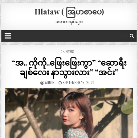
Hlataw ( အြပာစာပေ)
အောစာအုပ်များ
POSTED
NEWS
IN
“အ.. ကိုကို..ဖြေးဖြေးကွာ” “ဆောရီး
ချစ်လေး နာသွားလား” “အင်း”
ADMIN
SEPTEMBER 15, 2023