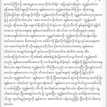
ကောင်ကြီးကို အာငွေ့လေး ပေးလိုက်ပါအုံး” ပြောရင်းဆိုရင်း ကျွန်တော်က
ဆိုဖာပေါ်ထိုင်ချလိုက်တော့ ချစ်လေးက ကျွန်တော့်ပေါင်ကြား ဆိုဖာရှေ့
ကြမ်းပြင်မှာ ထိုင်ချလိုက်ပြီး ကျွန်တော့်လီးတန်ကြီးကို သူ့နူတ်ခမ်းလှလှလေး
နဲ့ ငုံ စုပ်လိုက်ပါတယ်။ “အား ကောင်းလိုက်တာ ချစ်လေးရယ်” ကျွန်တော်
လည်း ဆိုဖာပေါ်မှာ နောက်မှီထိုင်လိုက်ရင်းက ကိုယ့်လီးကို နှစ်နှစ်ချိုက်ချိုက်
ကလေး စုပ်ပေးနေတဲ့ ချစ်လေးခေါင်းက ဆံပင်ထဲ လက်ထိုးဖွရင်း ဆော့
ကစားနေမိပါတယ်။ ချစ်လေးက သူ့နူတ်ခမ်းကို ကျွန်တော့်လိင်တန်ပေါ်မှာ
တင်းတင်းလေး စိထားရင်းက ခေါင်းကို နိမ့်လိုက်မြင့်လိုက်နဲ့ လုပ်ပေးနေတာ
ဟာ စောက်ဖုတ်ကို လိုးနေရသလိုပါပဲ။ ပိုကောင်းတာကတော့ ချစ်လေး
ပါးစပ်က တချက်တချက် စုပ်ပေးလိုက်တာပါပဲ။ အဲဒါက တော့ ဆီး
လမ်းကြောင်းထဲက ကို စစ်စစ် စစ်စစ်နဲ့ ခံလို့ကောင်းလှပါတယ် ကျွန်တော်
လည်း ချစ်လေးခေါင်းလေးကို လက်ဖဝါးနဲ့ ထိန်းရင်း အရှိန်ကို မြှင့်တင်ပေးနေ
မိတယ်။ နောက်တော့ ကျွန်တော့် လီးကြီးလည်း တအားယားပြီး ပြီးချင်လာပါ
တယ်။ ချစ်လေးက လည်း သိတယ်လေ သူစုပ်နေတဲ့ အရှိန်ကို မြှင့်လိုက်
တယ်။ ကျွန်တော်က၊ “ချစ်လေး ကိုကို ပြီးတော့မယ် ရပ်လိုက်တော့ တော်ကြာ
ချစ်လေး ပါးစပ်ထဲ ထွက်သွားအုံးမယ်” ချစ်လေးက မလွတ်ပါဘူး။ ခေါင်းကို
ပဲ ယမ်းပြပြီး ကျွန်တော့် လီးကို ဆက်စုပ်ပေးနေပါတယ်။ ဆိုတော့လည်း သူ့
ပါးစပ်ထဲမှာ ပြီးစေချင်တယ်လို့ ယူဆပြီး ကျွန်တော်လည်း မထိန်းထားတော့
ပါဘူး သုတ်ရည်တွေကို ချစ်လေး အာဂေါင်ထဲ ပန်းထည့်ပြီး ပြီးလိုက်ပါတော့
တယ်။