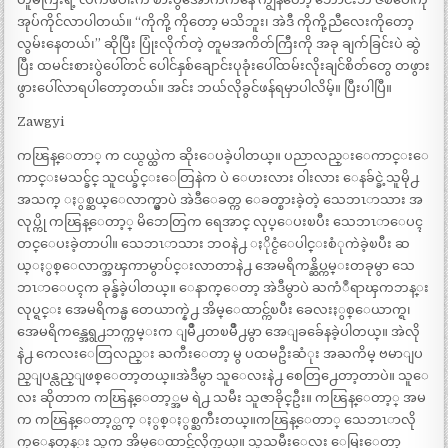
အုပ်ကိုင်လာပါတယ်။ “ကိုကို့ ကိုတော့ မသိဘူး၊ အဲဒီ ကိုကို့ညီလေးကိုတော့
လွမ်းနေတယ်၊” ဆိုပြီး ပြုံးလိုက်တဲ့ တူမအကိတ်ကြီးကို အခု ချက်ခြင်းပဲ ဆွဲ
ပြီး ထမင်းစားပွဲပေါ်တင် ပေါင်နှစ်ချောင်းပုခုံးပေါ်ထမ်းလိုးချင်စိတ်တွေ တဖွား
ဖွားပေါ်လာရပါတော့တယ်။ အင်း ဘယ်လိုခွင်ဖန်ရမှာပါလိမ့်။ ပြီးပါပြီ။
Zawgyi
ကၽြန္ေတာ္ က ငယ္ငယ္ထဲက ဆိုးေပခဲ့ပါတယ္။ ပညာလည္းေကာင္းေ
ကာင္းမသင္ခ်င္ သူငယ္ခ်င္းေတြနဲက ပဲ ေဟးလား ဝါးလား ေနခ်င္ခဲ့သူမို႕
အသက္ ႏွစ္ဆယ္ေလာက္မွာပဲ အဲဒီေခတ္က ေခတ္စားခဲ့တဲ့ သေဘၤာသား အ
လုပ္ကို ကၽြန္ေတာ့္ မိဘေတြက ရေအာင္ လုပ္ေပးၿပီး သေဘၤာေပၚ
တင္ေပးခဲ့တာပါ။ သေဘၤာသား ဘဝနဲ႕ ႏိုင္ငံေပါင္းစံုကဲခဲ့ၿပီး ဆ
ယ္ႏွစ္ေလာက္အၾကာမွာပ်င္းလာတာနဲ႕ အေမရိကန္ဆိပ္ကမ္းတခုမွာ သေ
ဘၤာေပၚက ခုန္ခ်ခဲ့ပါတယ္။ ေနာက္ေတာ့ အဲဒီမွာပဲ ႀကံဳရာၾကဘန္း
လုပ္ရင္း အေမရိကန္မ တေယာက္နဲ႕ အိမ္ေထာင္က်ၿပီး ခေလးႏွစ္ေယာက္ရ၊
အေမရိကန္အေရွ႕ဘက္ကမ္းက ျမိဳ႕တၿမိဳ႕မွာ အေျခခ်ေနခဲ့ပါတယ္။ အဲလို
နဲ႕ ကေလးေတြလည္း ႀကီးေတာ့ မွ ပထမဦးဆံုး အႀကိမ္ ဗမာျပ
ည္ျပန္လည္ျဖစ္ေတာ့တယ္။အဲဒီမွာ သူေလးနဲ႕ စေတြ႕ေတာ့တာပဲ။ သူေ
လး ဆိုတာက ကၽြန္ေတာ့္အမ ရဲ႕ သမီး သူဇာခိုင္ဦး။ ကၽြန္ေတာ့္ အမ
က ကၽြန္ေတာ့္ထက္ ႏွစ္ႏွစ္ႀကီးတယ္။ကၽြန္ေတာ္ သေဘၤာလို
က္ေနတုန္း သူက အိမ္ေထာင္က်လိုက္တယ္။ သူသမီးေလး ေမြးေတာ့