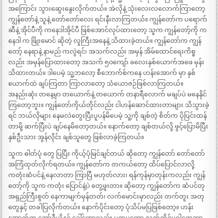
အကြောင်း သွားဆွေးနွေးလိုက်တယ်။ အဲလိုနဲ့ သုံးလေးလလောက်ကြာတော့
ကျွန်တော်နဲ့ သူနဲ့ တော်တော်လေး ရင်းနီးလာကြတယ်။ ကျွန်တော်က ပရောက်
ဆီနဲ့ အိုင်ပီကို ကနေဒါအိုင်ပီ ဖြစ်အောင်လုပ်ထားတော့ သူက ကျွန်တော့်ကို က
နေဒါ က ဖြိုးမောင် ဆိုတဲ့ လူကြီးအနေနဲ့ သိထားခဲ့တယ်။ ကျွန်တော်က ကျွန်
တော့် နေရာနဲ့ နာမည် ကလွဲရင်၊ အသက်လည်း အမှန် အိမ်ထောင်ရေးကိစ္စ
လည်း အမှန်ပြောထားတော့ အသက် ၅၀ကျော် ခလေးနှစ်ယောက်အဖေ မှန်း
သိထားတယ်။ ဒါပေမဲ့ သူ့ဘလော့ စီဘောက်စ်ကနေ ဟန်းအောက် မှာ နှစ်
ယောက်ထဲ ချပ်ကြတာ ကြာလာတော့ သံယောဇဉ်ဖြစ်လာကြတယ်။
အနည်းဆုံး တနေ့မှာ တယောက်နဲ့ တယောက် တနာရီလောက် မချပ်ပဲ မနေနိုင်
ကြတော့ဘူး။ ကျွန်တော်ကိုယ်တိုင်လည်း ငါဟန်ဆောင်ထားတာများ သိသွားခဲ့
ရင် ဘယ်လိုများ နေမလဲတွေးပြီးပူပန်မိပေမဲ့ သူ့ကို ချစ်တဲ့ စိတ်က ပိုပြင်းထန်
တာမို့ ဆက်ပြီးပဲ ချပ်နေမိတော့တယ်။ နောက်တော့ ချစ်တယ်လို့ ဖွင့်ပြောမိပြီး
နှစ်ဦးသား အွန်လိုင်း ချစ်သူတွေ ဖြစ်လာခဲ့ကြတယ်။
သူက ဓါတ်ပုံ တွေ ပြပြီး ကိုယ့်ပုံမြင်ချင်တယ် ဆိုတော့ ကျွန်တော် တော်တော်
အကြံထုတ်လိုက်ရတယ်။ ကျွန်တော်က တကယ်တော့ ထိပ်ပြောင်လာလို့
ကတုံးဆံပင်နဲ့ နေလာတာ ကြာပြီ မဟုတ်လား၊ ရန်ကုန်မှာတုန်းကလည်း ကျွန်
တော့်ကို သူက ကတုံး ပြောင်နဲ့ပဲ တွေ့ဖူးတာ။ ဆိုတော့ ကျွန်တော်က ဆံပင်တု
အရှည်ကြီးစွတ် နေကာမျက်မှန်တတ်၊ လက်မောင်းမှာလည်း တက်တူး အတု
တွေနှင့် တခါပြလိုက်တယ်။ နောက်ပိုင်းတော့ ပုံသိပ်မပြဖြစ်တော့။ ဟန်း
အောက်က အော်ဒီယိုနှင့် ခေါ်တော့လည်း ပထမတော့ လက်ကိုင်ပုဝါတွေဘာ