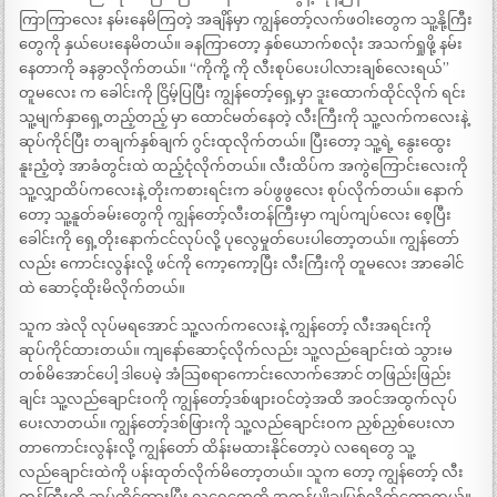
ကြာကြာလေး နမ်းနေမိကြတဲ့ အချိန်မှာ ကျွန်တော့်လက်ဖဝါးတွေက သူ့နို့ကြီး
တွေကို နှယ်ပေးနေမိတယ်။ ခနကြာတော့ နှစ်ယောက်စလုံး အသက်ရှုဖို့ နမ်း
နေတာကို ခနခွာလိုက်တယ်။ “ကိုကို့ ကို လီးစုပ်ပေးပါလားချစ်လေးရယ်”
တူမလေး က ခေါင်းကို ငြိမ့်ပြပြီး ကျွန်တော့်ရှေ့မှာ ဒူးထောက်ထိုင်လိုက် ရင်း
သူ့မျက်နှာရှေ့တည့်တည့် မှာ ထောင်မတ်နေတဲ့ လီးကြီးကို သူ့လက်ကလေးနဲ့
ဆုပ်ကိုင်ပြီး တချက်နှစ်ချက် ဂွင်းထုလိုက်တယ်။ ပြီးတော့ သူ့ရဲ့ နွေးထွေး
နူးညံ့တဲ့ အာခံတွင်းထဲ ထည့်ငုံလိုက်တယ်။ လီးထိပ်က အကွဲကြောင်းလေးကို
သူ့လျှာထိပ်ကလေးနဲ့ တိုးကစားရင်းက ခပ်ဖွဖွလေး စုပ်လိုက်တယ်။ နောက်
တော့ သူ့နူတ်ခမ်းတွေကို ကျွန်တော့်လီးတန်ကြီးမှာ ကျပ်ကျပ်လေး စေ့ပြီး
ခေါင်းကို ရှေ့တိုးနောက်ငင်လုပ်လို့ ပုလွေမှုတ်ပေးပါတော့တယ်။ ကျွန်တော်
လည်း ကောင်းလွန်းလို့ ဖင်ကို ကော့ကော့ပြီး လီးကြီးကို တူမလေး အာခေါင်
ထဲ ဆောင့်ထိုးမိလိုက်တယ်။
သူက အဲလို လုပ်မရအောင် သူ့လက်ကလေးနဲ့ ကျွန်တော့် လီးအရင်းကို
ဆုပ်ကိုင်ထားတယ်။ ကျနော်ဆောင့်လိုက်လည်း သူ့လည်ချောင်းထဲ သွားမ
တစ်မိအောင်ပေါ့ ဒါပေမဲ့ အံသြစရာကောင်းလောက်အောင် တဖြည်းဖြည်း
ချင်း သူ့လည်ချောင်းဝကို ကျွန်တော့်ဒစ်ဖျားဝင်တဲ့အထိ အဝင်အထွက်လုပ်
ပေးလာတယ်။ ကျွန်တော့်ဒစ်ဖြားကို သူ့လည်ချောင်းဝက ညှစ်ညှစ်ပေးလာ
တာကောင်းလွန်းလို့ ကျွန်တော် ထိန်းမထားနိုင်တော့ပဲ လရေတွေ သူ့
လည်ချောင်းထဲကို ပန်းထုတ်လိုက်မိတော့တယ်။ သူက တော့ ကျွန်တော့် လီး
တန်ကြီးကို ဆုပ်ကိုင်ထားပြီး လရေတွေကို အကုန်မျိုချပြစ်လိုက်တော့တယ်။