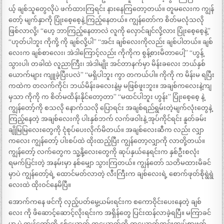
ယ့် ချစ်သူတွေလိုပဲ ဖက်ထားကြရင်း နားနေကြတော့တယ်။ တူမလေးက ကျွန်
တော့် မျက်နှာကို ပြုံးစေ့စေ့နဲ့ ကြည့်နေတယ်။ ကျွန်တော်က စိတ်မလုံသလို
ဖြစ်လာလို့၊ “ဟေ့ ဘာကြည့်နေတာလဲ လူကို လှောင်ချင်လို့လား ပြုံးစေ့စေ့နဲ့”
“ဟုတ်ပါဘူး ကိုကို့ ကို ချစ်လို့ပါ” “အင်း ချစ်လေးကိုလည်း ချစ်ပါတယ်။ ချစ်
လေးက ချစ်စာလေး၊ အဲဒါကြောင့်လည်း ကိုကိုက စွန့်စားမိတာပေါ့” “ဟွန့်
သွားပါ၊ တခါထဲ လူညာကြီး၊ အဲဒါမျိုး အင်တာနက်မှာ မိန်းခလေး ဘယ်နှစ်
ယောက်များ ကျူခဲ့ပြီးပလဲ” “မရှိပါဘူး ကွာ တကယ်ပါ။ ကိုကို က မိန်းမ ရပြီး
ကထဲက တလက်ကိုင်၊ ဘယ်မိန်းခလေးနဲ့မှ မဖြစ်ဖူးဘူး။ အချစ်ကလေးနဲ့ကျ
မှသာ ကိုကို က စိတ်မထိန်းနိုင်တော့တာ” “မထင်ပါဘူး ဟွန်း” ပြုံးစေ့စေ့ နဲ့
ကျွန်တော့်ကို စသလို နောက်သလို ပြောရင်း အချစ်ရည်ရွမ်းတဲ့မျက်လုံးတွေနဲ့
ကြည့်နေတဲ့ အချစ်လေးကို ပါးနှစ်ဘက် လက်ဖဝါးနဲ့ အုပ်ကိုင်ရင်း နူတ်ခမ်း
ချိုမြမြလေးတွေကို ငုံစုပ်ပေးလိုက်မိတယ်။ အချစ်လေးဆီက လည်း လျှာ
ကလေး ကျွန်တော့် ပါးစပ်ထဲ ထိုးထည့်ပြီး ကျွန်တော့လျှာကို လာတို့တယ်။
ကျွန်တော့် လက်တွေက သူ့နို့လေးတွေကို ဆုပ်နှယ်နေရင်းက နှစ်ဦးစလုံး
ရမက်ပြင်းတဲ့ အနမ်းမှာ နစ်မျှော သွားကြတယ်။ ကျွန်တော် သတိမထားမိခင်
မှာပဲ ကျွန်တော့်ရဲ့ ထောင်မတ်လာတဲ့ လီးကြီးက ချစ်လေးရဲ့ စောက်ဖုတ်စိုရွဲရွဲ
လေးထဲ ထိုးဝင်နေမိပြီ။
အောက်ကနေ ဖင်ကို လှည့်ပတ်မွေ့ယမ်းရင်းက စကောဝိုင်းပေးနေတဲ့ ချစ်
လေး ကို ဖိဆောင့်ဆောင့်လိုးရင်းက အရှိန်တွေ ပြင်းထန်လာခဲ့ရပြီ။ မကြာခင်
မှာ ပဲ ကျွန်တော်တို့ နှစ်ယောက် တယောက်ကို တယောက်တင်းကျပ်စွာဖက်