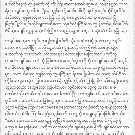
ပေါ်ထိုင်နေတဲ့ ကျွန်တော့် ကို လီးကြီးမာလာအောင် ဆွပေး၊ ကွန်ဒန်စွတ် လုဘ
ရီကေးရှင်းတွေ လိမ်း၊ ပြီးမှ ကျွန်တော့်ပေါင်ပေါ်ကို မျက်နှာချင်းဆိုင် ခွထိုင်၊
အဲဒီတော့ ကျွန်တော့်ကောင်ကြီးကို သူ့ ခရေပွင့်လေးထဲကို တေ့ထားပြီး
ဖြည်းဖြည်းချင်းထိုင်ချတာဆိုတော့ သူ့ဖင်လုံးကြီးတွေ ကျွန်တော့်ပေါင်ပေါ်ကို
ဖိမိတဲ့အချိန် ကျွန်တော့်လီးကြီးကလည်း သူ့ဖင်ထဲမှာ အဆုံးထိ ဝင်နေပြီပေါ့။
အရင်နေ့တွေကလည်း တချီတချီ ဖင်ကို လိုးပေးခဲ့တာမို့ ခုတော့ သူလည်း
အသားကျနေပါပြီ။ အဲလို သူ့ဖင်ထဲ ကျွန်တော့် လီးကြီးစိမ်ထားရင်းနဲ့တ
ယောက်ကို တယောက် ဖက်ထားရင်း စကားပြောနေကြတာပါ။ “ကိုကို
ကတော့ ချစ်လေး ဘဲ ကို ပြစ်မထားစေချင်ဘူး၊ ကိုကို က ချစ်လေးကို မလုပ်
ပေးနိုင်ပေမဲ့ ချစ်လေး ဘဲက ချစ်လေးကို မိသားစုလေးတခု ထူထောင်ပေးနိုင်
မှာ” တကယ်တော့ ကျွန်တော့် တူမကြီးမှာ ရီးစား ရှိပါတယ်။ သူက သိပ်စိတ်
တိုင်းမကျတာနဲက ပြစ်ထားတာ လို့ ကျွန်တော့်ကို ပြောပြပါတယ်။ သူ့ရီးစားနဲ့
သူနဲ့ကလည်း အတူနေဘူးကြပါတယ်။ သူ့ရီးစားက သူ့ကို တအားချစ်
သော်လည်း တခါတခါ ကလေးဆန် တတ်ပြီး ၊ ကကျွန်တော် မလာခင်လေးက
မှ စိတ်ကတောက်ကဆဖြစ်လို့ သူက အဆက်ဖြတ်ထားခဲ့တာပါ။ သူ့ရီးစားက
သူ့ကို မကြာမကြာ လှမ်းလှမ်းချော့နေတာလည်း ကျွန်တော့်ကို ပြောပြထားခဲ့
ပါတယ်။ အဲဒါကြောင့်လည်း ကျွန်တော်က သူ့ကို နားချနေခြင်းဖြစ်ပါတယ်။
“အင်း ချစ်လေးကတော့ သူနဲ့ ယူပြီး မိသားစု ထူထောင်ဖြစ်လဲ ပဲ ကိုကို့ကို
တော့ ချစ်နေအုံးမှာပဲ” “ကိုကို လည်းလည်း ချစ်နေမှာပေါ့ လို့၊ ချစ်လေးကသာ
ခွင့်ပေးလို့ကတော့ ချစ်လေးကို အမြဲ ချစ်ပေးနေချင်တာပေါ့။ ဒါပေမဲ့ ကိုကို့