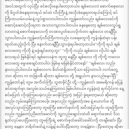
အဝင်အထွက် လုပ်ပြီး ဖင်စလိုးနေပါတော့တယ်။ ချစ်လေးလဲ စောက်စေ့လေး
ကို ဖိပွတ်ခံနေရတာရယ် ဖင်ထဲ လီးကြီးနဲ့ အလိုးခံနေရတာရယ်ကြောင့် ဖင်
ကြီးတယမ်းယမ်းနဲ့ လှုပ်ရှားလာပါတယ်။ ကျွန်တော်လည်း ချစ်လေးဖင်ကို
ဆောင့်ဆောင့်လိုးရတာ အသားကျလာပါတယ်။ ခနနေတော့ ချစ်လေးလှုပ်ရွ
လာတာနဲ့ စောက်စေ့လေးကို တအားပွတ်ပေးလိုက်တာ ချစ်လေး တချီပြီး
သွားပါတယ်။ ကျွန်တော့်လီးကြီးကလည်း လရေတွေကို ကွန်ဒန်ထဲမှာ ပန်း
ထုတ်ထည့်လိုက် ပြီး နောက်တချီပြီးသွားခဲ့ရပါတော့တယ်။“ကိုကို ရယ် ချစ်
လေးတော့ ကိုကို နဲ့ မခွဲချင်တော့ဘူး” “ကိုကို လည်း ချစ်လေး လိုပါပဲ ချစ်
လေးရယ် ဖြစ်နိုင်ရင် ချစ်လေးနဲက တူတူ နေပြီး ချစ်လေး ကို ကိုကို့ ကလေး
လေးတွေ မွေးစေချင်တာပါပဲ၊ ဖြစ်မှ မဖြစ်နိုင်တာနော်” “ချစ်လေး လည်း
နားလည်ပါတယ်။ ချစ်လေးက စိတ်ထဲရှိတာကိုသာ ပြောတာပါ၊ လက်တွေ့
ဘဝ ဆိုတာ က တခြားစီ ဆိုတာ ချစ်လေး တို့ အရွယ်က နားလည်နေပါပြီ”
ကျွန်တော်နှင့် တူမ အကိတ်ကြီး သူဇာခိုင်ဦး တို့ ၊ ကျွန်တော် အမေရိကန် မပြန်
ခင်တရက်မှာ အလွမ်းသယ်နေကြတာပဲ ဖြစ်ပါတယ်။ လွန်ခဲ့တဲ့ ရက်ပိုင်းက နေ့
စင်မပြတ် လိုးခဲ့ကြပေမဲ့လည်း မဝနိုင်ကြတဲ့ အပြင် ခွဲရတော့မယ် ဆိုတော့
လည်း လွမ်းနေမိကြတာပေါ့။ အခုလည်း ကျွန်တော့်အမ နဲ့ ယောက်ဖ တို့
အလုပ်သွားကြပြီးတော့ တူမကြီး စောက်ဖုတ်ကို အပီအပြင်ရက်၊ တူမကြီးက
လည်း ကျွန်တော့်ညီတော်မောင်ကို သူ့လည်ချောင်းထဲထိ ရောက်အောင် ဒိသ
ရုတ်လုပ်ပေးပြီးတော့ တူမကြီးရဲ့ စောက်ဖုတ်ဖေါင်းဖေါင်းကို တချီဆော်၊ ပြီး
တော့ ခနနား ဘရိတ်ဖတ်နဲ့ လန့်ချ် ပေါင်းပြီးတော့ ဘရန့်စား ၊ ပြီးတော့မှ ဆိုဖာ