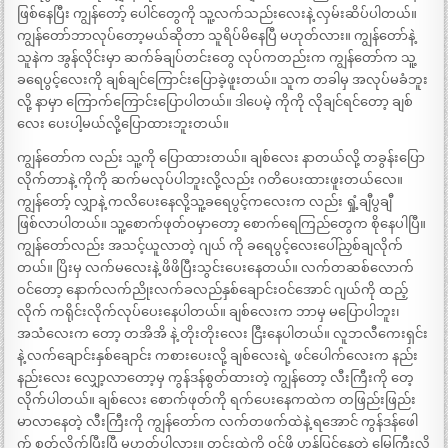
ဖြစ်နေပြီး ကျွန်တော့် ပေါင်တွေကို သူ့လက်သည်းလေးနဲ့ လှမ်းဆိပ်ပါတယ်။
ကျွန်တော်ဘာလုပ်တော့မယ်ဆိုတာ သူရိပ်မိနေပြီ မဟုတ်လား။ ကျွန်တော်နဲ့
သူနဲက အွန်လိုင်းမှာ ဆက်ခ်ချပ်တင်းတွေ လုပ်ကတည်းက ကျွန်တော်က သူ့
ခရေပွင့်လေးကို ချစ်ချင်ကြောင်းပြောခဲ့ဖူးတယ်။ သူက တခါမှ အလုပ်မခံဘူး
လို့ နာမှာ ကြောက်ကြောင်းပြောပါတယ်။ ဒါပေမဲ့ ကိုကို လိုချင်ရင်တော့ ချစ်
လေး ပေးပါ့မယ်လို့ပြောထားဘူးတယ်။
ကျွန်တော်က လည်း သူ့ကို ပြောထားတယ်။ ချစ်လေး နာတယ်လို့ တခွန်းပြော
လိုက်တာနဲ့ ကိုကို ဆက်မလုပ်ပါဘူးလို့လည်း ဂတိပေးထားဖူးတယ်လေ။
ကျွန်တော့် လျှာနဲ့ ကလိပေးနေလို့သူ့ခရေပွင့်ကလေးက လည်း ရှုံ့ချီပွချီ
ဖြစ်လာပါတယ်။ သူ့စောက်ဖုတ်ဝမှာတော့ စောက်ရေကြည်တွေက စိုနေပါပြီ။
ကျွန်တော်လည်း အသင့်ယူလာတဲ့ ဂျယ် ကို ခရေပွင့်လေးပေါ်ညှစ်ချလိုက်
တယ်။ ပြိးမှ လက်မလေးနဲ့ ဖိဖိပြီးသွင်းပေးနေတယ်။ လက်တဆစ်လောက်
ဝင်တော့ နောက်လက်ညိုးလက်ခလည်နှစ်ချောင်းဝင်အောင် ဂျယ်ကို ထည့်
လိုက် ကရိုင်းလိုက်လုပ်ပေးနေပါတယ်။ ချစ်လေးက ဘာမှ မပြောပါဘူး၊
အသံလေးက တော့ တအိအိ နဲ့ တိုးတိုးလေး ငြီးနေပါတယ်။ လူဘလီကေးရှင်း
နဲ့ လက်ချောင်းနှစ်ချောင်း ကစားပေးလို့ ချစ်လေးရဲ့ ဖင်ပေါက်လေးက နည်း
နည်းလေး လျှော့လာတော့မှ ကွန်ဒန်စွတ်ထားတဲ့ ကျွန်တော့ လီးကြီးကို တေ့
လိုက်ပါတယ်။ ချစ်လေး စောက်ဖုတ်ကို ရက်ပေးနေကထဲက တဖြည်းဖြည်း
မာလာနေတဲ့ လီးကြီးကို ကျွန်တော်က လက်တဖက်ထဲနဲ့ ရအောင် ကွန်ဒန်ဖေါ
က် စွတ်လိုက်ပြီးပြီ မဟုတ်ပါလား။ တွင်းထဲကို ဝင်ဖို့ ဟန်ပြင်နေတဲ့ မြွေကြီးလို