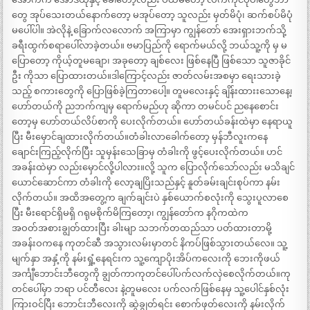
တွေ အုပ်သေးတယ်နောက်တော့ မအုပ်တော့ သူလည်း မှတ်မိပုံ၊ ဆက်စပ်မိပုံ
မပေါ်ပါ။ အဲလိုနဲ့ ခြောက်လလောက် အကြာမှာ ကျွန်တော် အေးရှားဘက်သို့
ခရီးထွက်စရာပေါ်လာခဲ့တယ်။ ဗမာပြည်ကို ရောက်မယ်လို့ ဘယ်သူ့ကို မှ မ
ပြောတော့ ကိုယ့်တူမချော၊ အခုတော့ ချစ်လေး ဖြစ်နေပြီ ဖြစ်သော သူဇာခိုင်
ဦး ကိုသာ ပြောထားတယ်။ဒါကြောင့်လည်း ဇာတ်လမ်းအစမှာ ရေးသားခဲ့
သည့် စကားတွေကို ပြောဖြစ်ခဲ့ကြတာပေါ့။ တူမလေးနှင့် ချိန်းထားးသောနေ့၊
ဟော်တယ်ကို ညဘက်ကျမှ ရောက်မည်ဟု ဆိုကာ တမင်ပင် ညနေစောင်း
တော့မှ ဟော်တယ်လိပ်စာကို ပေးလိုက်တယ်။ ဟော်တယ်ခန်းထဲမှာ နေရာယူ
ပြီး မီးမှောင်ချထားလိုက်တယ်။တံခါးလာခေါက်တော့ မှန်ဘီလူးကနေ
ချောင်းကြည့်လိုက်ပြီး သူမှန်းသေခြာမှ တံခါးကို ဖွင့်ပေးလိုက်တယ်။ ဟင်
အခန်းထဲမှာ လည်းမှောင်လို့ပါလား။လို့ သူက ပြောလိုက်သော်လည်း မသိချင်
ယောင်ဆောင်ကာ တံခါးကို လော့ချပြိးသည်နှင့် နူတ်ခမ်းချင်းစုပ်ကာ နမ်း
လိုက်တယ်။ အထိအတွေ့က ချက်ချင်းပဲ နှစ်ယောက်စလုံးကို သွေးပူလာစေ
ပြီး မီးရောင်ရှိမရှိ ဂရုမစိုက်မိကြတော့၊ ကျွန်တော်က နဂိုကထဲက
အဝတ်အစားချွတ်ထားပြီး ခါးမျာ သဘက်တထည်သာ ပတ်ထားတာမို့
အခန်းဝကနေ ကုတင်ဆီ အသွားလမ်းမှာတင် နိကပ်ဖြစ်သွားတယ်လေ။ သူ့
မျက်နှာ အနှံ့ကို နမ်းရှုံ့နေရင်းက သူ့ကျောပိုးအိပ်ကလေးကို ဘေးကိုဖယ်
အင်္ကျီဘောင်းဘီတွေကို ချွတ်ကာကုတင်ပေါ်ပက်လက်လှဲစေလိုက်တယ်။ကု
တင်ပေါ်မှာ ဘရာ ပင်တီလေး နဲ့တူမလေး ပက်လက်ဖြစ်နေမှ သူ့ပေါင်နှစ်လုံး
ကြားဝင်ပြီး ဘောင်းဘီလေးကို ဆွဲချွတ်ရင်း စောက်ဖုတ်လေးကို နမ်းလိုက်