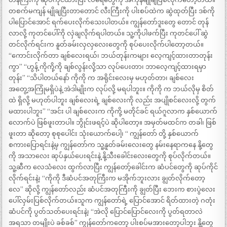
တစက်မကျန် မျိုချပြီးတာတောင် လီးကြီးကို ပါးစပ်ထဲက ဆွဲထုတ်ပြီး ဒစ်ကို
ပါပြောင်အောင် ရက်ပေးလိုက်သေးပါတယ်။ ကျွန်တော်ဒူးတွေ တောင် တုန်
လာလို့ ကုတင်ပေါ်ကို လှဲချလိုက်ရပါတယ်။ သူ့ကိုပါဖက်ပြီး ကုတင်ပေါ် ဆွဲ
တင်လိုက်ရင်းက နူတ်ခမ်းလှလှလေးတွေကို စုပ်ပေးလိုက်ပါတော့တယ်။
“ကောင်းလိုက်တာ ချစ်လေးရယ်၊ ဘယ်တုန်းကများ လေ့ကျင့်ထားတာတုန်း
ကွာ” “ဟွန့် ကိုကို့ကို ချစ်လွန်းလို့သာ လုပ်ပေးတာ၊ ဘာလေ့ကျင့်ထားရမှာ
တုန်း” “သိပါတယ်နော် ကိုကို က အရိုင်းလေးမှ မဟုတ်တာ၊ ချစ်လေး
အတွေ့အကြုံမရှိပဲနဲ့ အဲဒါမျိုးက လုပ်လို့ မရပါဘူး။ ကိုကို က ဘယ်လိုမှ စိတ်
ထဲ ရှိလို့ မဟုတ်ပါဘူး ချစ်လေးရဲ့ ချစ်လေးကို လည်း အပျိုစင်လေးလို့ တွက်
မထားပါဘူး” “အင်း ပါ ချစ်လေးက ကိုကို့ မတိုင်ခင် ရယ်ဂူလာက နှစ်ယောက်
လောက်ပဲ ဖြစ်ဖူးတာပါ။ ဘွိုင်းဖရင့်ပဲ ဆိုပါတော့။ အမှတ်မထင်က တခါ၊ ဖြစ်
ဖူးတာ ဆိုတော့ စုစုပေါင်း သုံးယောက်ပေါ့၊ “ ကျွန်တော် တို့ နှစ်ယောက်
စကားပြောရင်းနဲ့မှ ကျွန်တော်က သူ့နူတ်ခမ်းလေးတွေ နမ်းနေရာကနေ နို့တွေ
ကို အသာလေး ဆုပ်နှယ်ပေးရင်းနဲ့ နို့သီးခေါင်းလေးတွေကို စုပ်လိုက်တယ်။
သူ့ဆီက လေသံလေး ထွက်လာပြီး ကျွန်တော့်ခေါင်းက ဆံပင်တွေကို ဆုပ်ကိုင်
လိုက်ရင်းနဲ့၊ “ကိုကို ဒီဆံပင်အတုကြီးက မအိုက်ဘူးလား ချွတ်လိုက်တော့
လေ” ဆိုလို့ ကျွန်တော်လည်း ဆံပင်အတုကြီးကို ချွတ်ပြီး ဘေးက စားပွဲလေး
ပေါ်လှမ်းပြစ်လိုက်တယ်။သူက ကျွန်တော်ရဲ့ ပြောင်အောင် ရိတ်ထားတဲ့ ဂတုံး
ဆံပင်ကို ပွတ်သတ်ပေးရင်းနဲ့၊ “အဲလို ပြောင်ပြောင်လေးကို ပွတ်ရတာလဲ
အရသာ တမျိုးပဲ ခစ်ခစ်” ကျွန်တော်ကတော့ ပါးစပ်မအားတော့ပါဘူး နိူ့တွေ