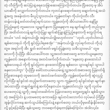
တဲ့ လီးကြီးကို ဆပ်ပြာနဲ့ ရေသေခြာဆေးကြောလိုက်တယ်။ ပြီးတော့ မှ အိပ်
ယာဆီကို လျှောက်လာလိုက်တယ်။ ကုတင်နားရောက်တော့ ဖျောက်ကနဲ့ အသံ
နဲ့အတူ အခန်းထဲက မီးပွင့်သွားတယ်။ ကျွန်တော်မှာ ကိုယ်လုံးတီး လီး
တန်းလန်းနဲ့ မတ်တတ်ရပ်ရက်သား၊ ကျွန်တော့်ကို အိပ်ယာပေါ်က နေပြုံး
ကြည့်နေတဲ့ တူမလေး။ သူ့မျက်နှာက ပြုံးနေရာက နေ ချက်ချင်းကို တည်သွား
ပြီး အထိတ်တလန့် မျက်လုံးပြူး မျက်ဆံပြူးနဲ့ကြည့်နေတာကို တွေ့လိုက်ရ
တယ်။ “ဟင် အန်ကယ်ဂျိုး အန်ကယ်ဂျိုးမဟုတ်လား” “ဟုတ်..ဟုတ်ပါတယ်
ချစ်လေးရယ် ကိုကို ရှင်းပြပါရစေအုံး” “အန်ကယ်ဂျိုး လုပ်ရက်တယ် ကိုယ့်
တူမ အရင်းကို အီး ရွှတ် တော်တော် မရှင်းပြနဲ့တော့ သမီးသွားမယ်” တူမ
လေးကို ငိုယိုပြီး အိပ်ယာပေါ်ကထ သူ့အဝတ်အစားတွေ ကောက်ယူနေတော့
ကျွန်တော် အနောက်ကနေ အတင်းဖက်လိုက်တယ်၊ “ခနတော့ နားထောင်ပါ
ချစ်လေးရယ် ကိုကို ရှင်းပြတာ နားထောင်ပြီးမှ ချစ်လေး သွားချင်ရင် သွားပါ
ခနလေးပါကွာ” ငိုယိုပြီး ခေါင်းတယမ်းယမ်းနဲ့ သူ့အဝတ်အစားတွေ ပြန်ဝတ်ဖို့
ကြိုးစားနေတဲ့ တူမလေးကို အတင်းဖက်ထားပြီး ကျွန်တော့်ဖက်ကို ဆွဲလှည့်
လိုက်ပြီး ရင်ခွင်ထဲ ထည့်ဖက်ထားတော့ သူက ကျွန်တော့် ရင်ခွင်ထဲမှာ မျက်နှာ
အပ်ထားပြီး တရွှတ်ရွှတ်နဲ့ ဆက်ငိုနေတယ်။ ကျွန်တော်လည်း သူ့ကို လွတ်မ
ပေးတော့ပဲနဲ့ သူ့ကိုှအရင်တခေါက်က ပြန်လာတော့ တွေ့တွေ့ချင်း ချစ်မိသွား
တဲ့ အကြောင်း နဲ့ ပထမတော့ စကားပြော ချပ်တင်းလောက်ပဲ လုပ်မယ် ကြံပြီး
အွန်လိုင်းကနေ ဆက်သွယ်မိကြောင်းနဲ့ နောက်တော့ ဘယ်လိုမှမထိန်းနိုင်တော့
လို့ ဖွင့်ပြောမိပြီး ချစ်သူတွေ ဘဝရောက်ခဲ့ရတာဖြစ်ကြောင်း၊ အဲဒါလည်း