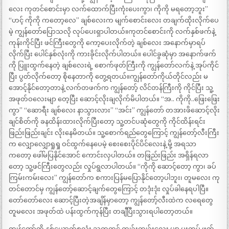
လေး ကုတင်စောင်းမှာ လက်ထောက်ပြီးကုံးပေးကွာ၊ ကိုကို မရတော့ဘူး”
“ဟင့် ကိုကို ကတော့လေ” ချစ်လေးက မျက်စောင်းလေး တချက်ထိုးလိုက်ပေ
မဲ့ ကျွန်တော်ပြောသလို လုပ်ပေးရှာပါတယ်။ကုတင်စောင်းကို လက်နှစ်ဖက်နဲ့
ကုန်းကိုင်ပြီး ဖင်ကြီးတွေကို ကော့ပေးလိုက်တဲ့ ချစ်လေး အနောက်မှာရပ်
လိုက်ပြီး ပေါင်နှစ်လုံးကို ကားခိုင်းလိုက်ပါတယ်။ ပေါင်ခွဆုံမှာ အနောက်ဖက်
ကို ပြူးထွက်နေတဲ့ ချစ်လေးရဲ့ စောက်ဖုတ်ကြီးကို ကျွန်တော်လက်နဲ့ အုပ်ကိုင်
ပြီး ပွတ်လိုက်တော့ စိုနေတာကို တွေ့ရတယ်။ကျွန်တော်ကိုယ်တိုင်လည်း မ
အောင့်နိုင်တော့တာနဲ့ လက်တဖက်က ကျွန်တော့် လိင်တန်ကြီးကို ကိုင်ပြီး သူ့
အဖုတ်ဝလေးမျာ တေ့ပြီး ဆောင့်လိုးချလိုက်မိပါတယ်။ “အ.. ကိုကို..ဖြေးဖြေး
ကွာ” “ဆောရီး ချစ်လေး နာသွားလား” “အင်း” ကျွန်တော် တအားဖိဆောင့်လိုး
ချင်စိတ်ကို ခနထိန်းထားလိုက်ပြီးတော့ သူ့တင်ပဆုံတွေကို ကိုင်ထိန်းရင်း
ဖြည်းဖြည်းချင်း လိုးနေမိတယ်။ သူ့စောက်ရည်တွေကြောင့် ကျွန်တော့်လီးကြီး
က လျှောလျှောရှုရှု ဝင်ထွက်နေပေမဲ့ စေးစေးပိုင်ပိင်လေးနဲ့ မို့ အရသာ
ကတော့ ဖေါ်မပြနိုင်အောင် ကောင်းလှပါတယ်။ တဖြည်းဖြည်း အရှိန်ရလာ
တော့ သူ့ဖင်ကြီးတွေလည်း လှုပ်ရွလာပါတယ်။ “ကိုကို ဆောင့်တော့ ကွာ၊ ခပ်
ကြမ်းကမ်းလေး” ကျွန်တော်က စကားပြန်မပြောနိုင်တော့ပါဘူး၊ တူမလေး ကု
တင်တောင်မှ ကျွန်တော့်ဆောင့်ချက်တွေကြောင့် တဒုံးဒုံး လှုပ်ခါနေရပါပြီ။
တော်တော်လေး ဆောင့်ပြီးတဲ့အချိန်မှာတော့ ကျွန်တော့်လီးထဲက လရေတွေ
တူမလေး အဖုတ်ထဲ ပန်းထွက်ကုန်ပြီး တချီပြီးသွားရပါတော့တယ်။
ကျွန်တော်တို့ နှစ်ယောက်စလုံး သူ့ကုတင် ကျဉ်းကျဉ်းလေး မျာ ပူးကပ် ဖက်