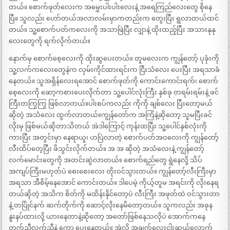
တယ်။ စောက်ဖုတ်လေးက အမွှေးပါးပါးလေးနဲ့ အရေကြည်လေးတွေ စိုနေ
ပြီ။ သူလည်း ဟော်တယ်အလာလမ်းမှာကတည်းက တွေးပြီး ရွလာတယ်ထင်
တယ်။ သူ့စောက်ပတ်ကလေးကို အသာဖြဲပြီး လျှာနဲ့ ထိုးထည့်ပြီး အသားနုနု
လေးတွေကို ရက်လိုက်တယ်။
နောက်မှ စောက်စေ့လေးကို ထိုးဆွပေးတယ်။ တူမလေးက ကျွန်တော့် ပုခုံးကို
သူ့လက်ကလေးတွေနဲက လှမ်းကိုင်ထားရင်းက ငြီးသံလေး ပေးပြီး အရသာခံ
နေတယ်။ သူအရှိန်လေးရအောင် စောက်ဖုတ်ကို ကောင်းကောင်းရက်၊ စောက်
စေ့လေးကို ဆော့ကစားပေးလိုက်တာ သူ့ပေါင်လုံးကြီး နှစ်ခု တရမ်းရမ်းနဲ့ ဖင်
ကြီးတကြွကြွ ဖြစ်လာတယ်။ပါးစပ်ကလည်း ကိုကို ချစ်လေး ပြီးတော့မယ်
ဆိုတဲ့ အသံလေး ထွက်လာတယ်။ကျွန်တော်က အကြံနဲ့ဆိုတော့ သူမပြီးခင်
လိုးမှ ဖြစ်မယ်ဆိုတာသိတယ် အဲဒါကြောင့် ကုန်းထပြီး သူ့ပေါင်နှစ်လုံးကို
ကားပြီး အတွင်းမှာ နေရာယူ၊ ဟပြဲလာတဲ့ စောက်ပတ်အဝလေးကို ကျွန်တော့်
လီးထိပ်တေ့ပြီး ဖိသွင်းလိုက်တယ်။ အ အ ဆိုတဲ့ အသံလေးနဲ့ ကျွန်တော့်
လက်မောင်းတွေကို အတင်းဆွဲလာတယ်။ စောက်ရည်တွေ ရွဲနေလို့ သိပ်
အကျပ်ကြီးမဟုတ်ပဲ စေးစေးလေး တိုးဝင်သွားတယ်။ ကျွန်တော့်လီးကြီးမှာ
အရသာ အီစိမ့်နေအောင် ကောင်းတယ်။ ဒါပေမဲ့ ကိုယ့်တူမ အရင်းကို လိုးနေရ
တယ်ဆိုတဲ့ အသိက စိတ်ကို မထိန်းနိုင်တော့ပဲ လီးကြီး အဖုတ်ထဲ ဝင်သွားတာ
နဲ့ တပြိုင်နက် ဆက်တိုက်ကို ဆောင့်လိုးနေမိတော့တယ်။ သူကလည်း အခုန
နူးနပ်ထားလို့ ယားနေတာနဲ့ဆိုတော့ အတော်ဖြစ်နေသလိုပဲ အောက်ကနေ
တက်ညီလက်ညီနဲ့ ကော့ ပေးနေတယ်။ အဲလို အချက်လေးငါးဆယ်လောက်