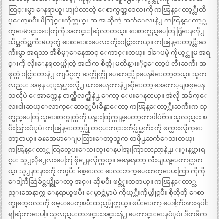
တြင္းမွာ ေနရာယူ၊ ဟျပဲလာတဲ့ ေစာက္ပတ္အဝေလးကို ကၽြန္ေတာ့္လီးထိ
ပ္ေတ့ၿပီး ဖိသြင္းလိုက္တယ္။ အ အ ဆိုတဲ့ အသံေလးနဲ႕ ကၽြန္ေတာ့္လ
က္ေမာင္းေတြကို အတင္းဆြဲလာတယ္။ ေစာက္ရည္ေတြ ၇ြဲေနလို႕
သိပ္အက်ပ္ႀကီးမဟုတ္ပဲ ေစးေစးေလး တိုးဝင္သြားတယ္။ ကၽြန္ေတာ့္လီးႀ
ကီးမွာ အရသာ အီစိမ့္ေနေအာင္ ေကာင္းတယ္။ ဒါေပမဲ့ ကိုယ့္တူမ အရ
င္းကို လိုးေနရတယ္ဆိုတဲ့ အသိက စိတ္ကို မထိန္းႏိုင္ေတာ့ပဲ လီးႀကီး အ
ဖုတ္ထဲ ဝင္သြားတာနဲ႕ တျပိဳင္နက္ ဆက္တိုက္ကို ေဆာင့္လိုးေနမိေတာ့တယ္။ သူက
လည္း အခုန ႏူးနပ္ထားလို႕ ယားေနတာနဲ႕ဆိုေတာ့ အေတာ္ျဖစ္ေန
သလိုပဲ ေအာက္ကေန တက္ညီလက္ညီနဲ႕ ေကာ့ ေပးေနတယ္။ အဲလို အခ်က္ေ
လးငါးဆယ္ေလာက္ေဆာင့္ၿပီးခ်ိန္မွာေတာ့ ကၽြန္ေတာ့္လီးႀကီးက သု
တ္ရည္ေတြ သူေစာက္ဖုတ္ထဲကို ပန္းထြက္ကုန္ေတာ့တာပါပဲဗ်ာ။ သူလည္း ၿ
ပီးသြားပံုပဲ၊ ကၽြန္ေတာ့္ကို တင္းတင္းက်ပ္က်ပ္ႀကီး ကို ဖက္ထားလိုက္ေ
တာ့တယ္။ ခနအေမာေျပသြားေတာ့သူက ထဖို႕ႀကံေသးတယ္၊
ကၽြန္ေတာ္က လြတ္မေပးေသးဘူးေနပါအူးကြာဘာညာနဲ႕၊ ႏူးနပ္ထားရ
င္း သူ႕ႏို႕ေလးေတြ စို႕ေနလိုက္တယ္။ ခနေနေတာ့ လီးျပန္ေတာင္လာတ
ယ္၊ သူ႕နားနားကို ကပ္ၿပီး ခ်စ္ေလး ေလးဘက္ေထာက္ေပးကြာ ကိုကို
ေဒါ့ကီဆြဲခ်င္တယ္ဆိုေတာ့ အင္း ဆိုၿပီး ဖင္ကံုးထတယ္။ ကၽြန္ေတာ္လ
ည္းအေနာက္က ေနရာယူၿပီး ေမွာင္ထဲမွာပဲ ကိုယ့္လီးကိုယ္ကိုင္ၿပီး စိုတိုတို ေစာ
က္ဖုတ္ဝေလးကို စမ္းေတ့ၿပီးထည့္လိုက္တယ္။ ၿပီးေတာ့ ေဒါ့ကီအားရပါး
ရဆြဲတာေပါ့။ သူလည္းတအင္းအင္းနဲ႕ ေကာင္းေနပံုပဲ၊ ဒီတခ်ိီက