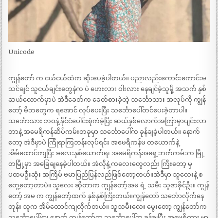
Unicode
ကျွန်တော် က ငယ်ငယ်ထဲက ဆိုးပေခဲ့ပါတယ်။ ပညာလည်းကောင်းကောင်းမ
သင်ချင် သူငယ်ချင်းတွေနဲက ပဲ ဟေးလား ဝါးလား နေချင်ခဲ့သူမို့ အသက် နှစ်
ဆယ်လောက်မှာပဲ အဲဒီခေတ်က ခေတ်စားခဲ့တဲ့ သင်္ဘောသား အလုပ်ကို ကျွန်
တော့် မိဘတွေက ရအောင် လုပ်ပေးပြီး သင်္ဘောပေါ်တင်ပေးခဲ့တာပါ။
သင်္ဘောသား ဘဝနဲ့ နိုင်ငံပေါင်းစုံကဲခဲ့ပြီး ဆယ်နှစ်လောက်အကြာမှာပျင်းလာ
တာနဲ့ အမေရိကန်ဆိပ်ကမ်းတခုမှာ သင်္ဘောပေါ်က ခုန်ချခဲ့ပါတယ်။ နောက်
တော့ အဲဒီမှာပဲ ကြုံရာကြဘန်းလုပ်ရင်း အမေရိကန်မ တယောက်နဲ့
အိမ်ထောင်ကျပြီး ခလေးနှစ်ယောက်ရ၊ အမေရိကန်အရှေ့ဘက်ကမ်းက မြို့
တမြို့မှာ အခြေချနေခဲ့ပါတယ်။ အဲလိုနဲ့ ကလေးတွေလည်း ကြီးတော့ မှ
ပထမဦးဆုံး အကြိမ် ဗမာပြည်ပြန်လည်ဖြစ်တော့တယ်။အဲဒီမှာ သူလေးနဲ့ စ
တွေ့တော့တာပဲ။ သူလေး ဆိုတာက ကျွန်တော့်အမ ရဲ့ သမီး သူဇာခိုင်ဦး။ ကျွန်
တော့် အမ က ကျွန်တော့်ထက် နှစ်နှစ်ကြီးတယ်။ကျွန်တော် သင်္ဘောလိုက်နေ
တုန်း သူက အိမ်ထောင်ကျလိုက်တယ်။ သူသမီးလေး မွေးတော့ ကျွန်တော်က
သင်္ဘောပေါ်မှာ၊ နောက် ကျွန်တော်က သင်္ဘောပေါ်က ခုန်ချပြီး အမေရိကား မှာ