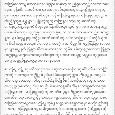
ကၽြန္ေတာ္က သေဘၤာေပၚမွာ၊ ေနာက္ ကၽြန္ေတာ္က သေဘၤာေ
ပၚက ခုန္ခ်ၿပီး အေမရိကား မွာ အေျခခ်ေနခဲ့ေတာ့ ေနာက္ပိုုင္း ေဖ့ဘု
ပ္ေပၚမွာ အမ မိသားစု ဓါတ္ပံုေတြ ေတြ႕ေနရတာက လြဲရင္ အျပင္မွာ မ
ဆံုခဲ့ရဘူး။ ရန္ကုန္မွာ ျပန္ဆံုလိုက္ရတဲ့ ကၽြန္ေတာ့္ တူမႀကီးကို
ေတြ႕ေတြ႕ခ်င္းပဲ စိတ္ဝင္စားသြားမိတယ္။ သူမ်က္ႏွာက အမနဲ႕ ဆင္တ
ယ္၊ ေခ်ာတယ္။ ႏူတ္ခမ္းေပၚက မွဲ႕ေလးက ေတာ္ေတာ္ဆြဲေဆာင္မႈ
ရွိတယ္။ မ်က္မွန္ထူထူ အဝိုင္းႀကီးႀကီးကို ေတလာဆြစ္ ျမဴးဇစ္ဗီဒီယိုထဲ
က ဂိလို တတ္ထားတယ္။ ဒါေပမဲ့ ေဘာ္ဒီက အကိတ္ႀကီး၊ ဖင္က အြန္လိုင္းေပၚ
မွာ ျပန္႕ေနတဲ့ ဇြန္သင္ဇာ ဆိုတဲ့ ေကာင္မေလးလိုမ်ိဳးပဲ။ မ်က္ႏွာကေတာ့ ဇြန္သင္ဇာ
ထက္အျပန္အသတ္ေခ်ာတယ္။ ဒါတင္မကဘူး အသားအရည္ကလည္း သူ႕အေဖ
ဘက္က တရုပ္စပ္လို႕ထင္တယ္ ဝင္းေနတာပဲ။
ေတြ႕ေတြ႕ခ်င္းစိတ္ဝင္စားတယ္ ဆိုတာက ေသြးဆူၿပီး လီးေတာင္သြား
တာကို မေကာင္းတတ္လို႕ ဖံုးဖံုးဖိဖိေျပာလိုက္တာ။ ကိုယ့္တူမအရင္း
ဆိုေတာ့ မေကာင္းပါဘူး အသိနဲ႕ စိတ္ကို ခ်ိဳးႏွိမ္ထားလိုက္တယ္။ သူက အသ
က္ႏွစ္ဆယ္ေက်ာ္ သံုးဆယ္နီးပါးေတာ့ရွိၿပီ။ အိမ္ေထာင္မက်ေသးဘူး၊
ႏိုင္ငံျခားက လာဖြင့္ထားတဲ့ ကုမၸဏီတခုမွာ အိပ္အာလားမသိလုပ္ေနတ
ယ္။ ဆိုေတာ့ အလုပ္အကိုင္ အဆင္ေျပေနတယ္ ဆိုပါေတာ့။ သူ႕ကာစင္
ကၽြန္ေတာ့္ကေလးေတြနဲ႕ သူနဲ႕ ေရွာ့ပင္းစန္တာတခုမွာ ေလွ်ာက္သြားၾ
ကေတာ့ ကၽြန္ေတာ္က မလိုက္ေတာ့ပဲ ေအာက္ထပ္က ေကာ္ဖီဆိုင္တခုမွာ ထို
င္ေနခဲ့မယ္ဆိုေတာ့။ သူ႕လက္ေတာ့ပါတဲ့ အိပ္ကို ထားခဲ့တယ္။ အဲဒီဆိုင္မွာလ