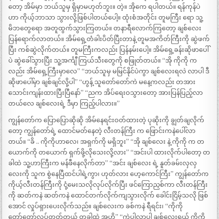
တော့ အိမ်မှာ ဘယ်သူမှ ရှိမှာမဟုတ်ဘူး။ တဲ့။ အိုကေ ရပါတယ်။ ရန်ကုန်ပဲ
ဟာ ကိုယ့်ဘာသာ သွားလို့ဖြစ်ပါတယ်ပေါ့။ ထုံးစံအတိုင်း တူမကြီး ရော သူ့
မိဘတွေရော အတူထွက်သွားကြတယ်။ တနာရီလောက်ကြတော့ ချစ်လေး
ပြန်ရောက်လာတယ်။ အိမ်ရှေ့တံခါးပိတ်ပြီးတာနဲ့ တူမအကိတ်ကြီးကို ဆွဲဖက်
ပြီး ကစ်ဆွဲလိုက်တယ်။ တူမကြီးကလည်း ပြန်နမ်းပေါ့။ အိမ်ရှေ့ခန်းဆိုဖာပေါ်
ပဲ ဆွဲခေါ်သွားပြီး သူ့အင်္ကျီ ကြယ်သီးတွေကို စဖြုတ်တယ်။ “အို ကိုကို က
လည်း အိမ်ရှေ့ကြီးမှာလေ” “ဘယ်သူမှ မမြင်နိုင်ပဲကွာ ချစ်လေးရလဲ လာပါ ဒီ
ဆိုဖာပေါ်မှာ ချစ်ချင်လို့ပါ” “ဟွန့် သူတော်တော်ကဲ မနေ့ကလည်း တအား
သောင်းကျန်းထားပြီးပြီနော်” “ညက အိပ်ရေးဝသွားတော့ အားပြန်ပြည့်လာ
တယ်လေ ချစ်လေးရဲ့ ဒီမှာ ကြည့်ပါလား။”
ကျွန်တော်က ပြောပြောဆိုဆို အိမ်နေရင်းဝတ်ထားတဲ့ ပုဆိုးကို ချွတ်ချလိုက်
တော့ ကျွန်တော်ရဲ့ ထောင်မတ်နေတဲ့ လီးတန်ကြီး က ဖြောင်းကနဲပေါ်လာ
တယ်။ “ခိ .. ကိုကိုဟာလေ၊ အရှက်ကို မရှိဘူး” “အို ချစ်လေး နဲ့ ကိုကို က တ
ယောက်ကို တယောက် ရှက်ဖို့လိုသေးလို့လား” “အင်းပါ ထားလိုက်ပါတော့ တ
ခါထဲ သူ့ဟာကြီးက မန်ဖီနေလိုက်တာ” “အင်း ချစ်လေး ရဲ့ နူတ်ခမ်းလှလှ
လေးကို သူက စွဲနေပြီထင်ပါရဲ့ကွာ၊ ဟုတ်လား ဟေ့ကောင်ကြီး” ကျွန်တော်က
ကိုယ့်လီးတန်ကြီးကို ငုံ့မေးသလိုလုပ်လိုက်ပြီး ဖင်ကြောညှစ်ကာ လီးတန်ကြီး
ကို ဆတ်ကနဲ ဆတ်ကနဲ ထောင်တက်လိုက်ကျသွားလိုက် ခေါင်းငြိမ့်သလို ဖြစ်
အောင် လှုပ်ရှားပေးလိုက်သည်။ ချစ်လေးက ခစ်ကနဲ ရီရင်း၊ “ကိုကို
တော်တော်လုပ်တတ်တယ် တခါထဲ အဟိ” “ကဲပါလာပါ ချစ်လေးရယ် ကိုကို့