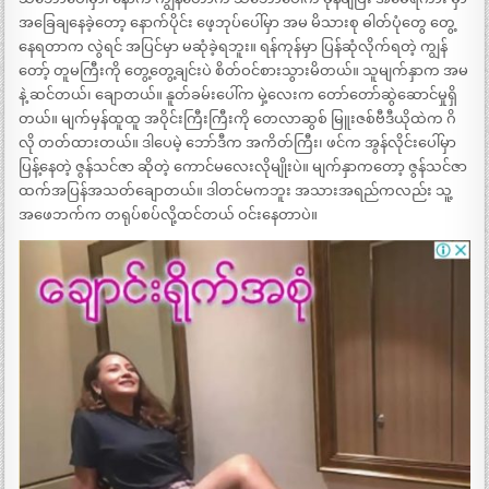
အခြေချနေခဲ့တော့ နောက်ပိုင်း ဖေ့ဘုပ်ပေါ်မှာ အမ မိသားစု ဓါတ်ပုံတွေ တွေ့
နေရတာက လွဲရင် အပြင်မှာ မဆုံခဲ့ရဘူး။ ရန်ကုန်မှာ ပြန်ဆုံလိုက်ရတဲ့ ကျွန်
တော့် တူမကြီးကို တွေ့တွေ့ချင်းပဲ စိတ်ဝင်စားသွားမိတယ်။ သူမျက်နှာက အမ
နဲ့ ဆင်တယ်၊ ချောတယ်။ နူတ်ခမ်းပေါ်က မှဲ့လေးက တော်တော်ဆွဲဆောင်မှုရှိ
တယ်။ မျက်မှန်ထူထူ အဝိုင်းကြီးကြီးကို တေလာဆွစ် မြူးဇစ်ဗီဒီယိုထဲက ဂိ
လို တတ်ထားတယ်။ ဒါပေမဲ့ ဘော်ဒီက အကိတ်ကြီး၊ ဖင်က အွန်လိုင်းပေါ်မှာ
ပြန့်နေတဲ့ ဇွန်သင်ဇာ ဆိုတဲ့ ကောင်မလေးလိုမျိုးပဲ။ မျက်နှာကတော့ ဇွန်သင်ဇာ
ထက်အပြန်အသတ်ချောတယ်။ ဒါတင်မကဘူး အသားအရည်ကလည်း သူ့
အဖေဘက်က တရုပ်စပ်လို့ထင်တယ် ဝင်းနေတာပဲ။