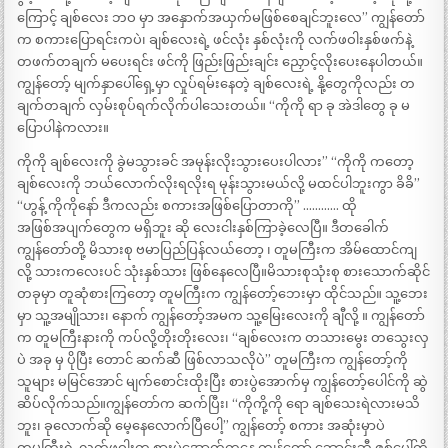
ကြောင့် ချစ်လေး ဘဝ မှာ အနှောက်အယှက်မဖြစ်စေချင်ဘူးလေ” ကျွန်တော်
က စကားပြောရင်းကပဲ၊ ချစ်လေးရဲ့ ဖင်လုံး နှစ်လုံးကို လက်ဖဝါးနှစ်ဖက်နဲ့
တဖက်တချက် မပေးရင်း ဖင်ကို ဖြည်းဖြည်းချင်း ညှောင့်လိုးပေးနေပါတယ်။
ကျွန်တော့် မျက်နှာပေါ်ရှေ့မှာ လှုပ်ရမ်းနေတဲ့ ချစ်လေးရဲ့ နို့တွေကိုလည်း တ
ချက်တချက် လှမ်းစုပ်ရက်လိုက်ပါသေးတယ်။ “ကိုကို ရာ ခု အဲဒါတွေ ခု မ
ပြောပါနဲကလား။
ကိုကို ချစ်လေးကို ခွဲမသွားခင် အမုန်းလိုးသွားပေးပါလား” “ကိုကို ကတော့
ချစ်လေးကို ဘယ်လောက်လိုးရလိုးရ မုန်းသွားမယ်လို့ မထင်ပါဘူးကွာ ခိခိ”
“ဟွန့် ကိုကိုနော် ဒီကလည်း စကားအဖြစ်ပြောတာကို” ………… ထို
အဖြစ်အပျက်တွေက မရှိဘူး ဆို လေးငါးနှစ်ကြာခဲ့လေပြီ။ ဒီတခေါက်
ကျွန်တော်တို့ မိသားစု ဗမာပြည်ပြန်လယ်တော့ ၊ တူမကြီးက အိမ်ထောင်ကျ
လို့ သားကလေးပင် သုံးနှစ်သား ဖြစ်နေလေပြီ။မိသားစုသုံးစု စားသောက်ဆိုင်
တခုမှာ တူဆုံစားကြတော့ တူမကြီးက ကျွန်တော့်ဘေးမှာ ထိုင်သည်။ သူ့ဘေး
မှာ သူ့အမျိုသား၊ နောက် ကျွန်တော့်အမက သူ့မြေးလေးကို ချီလို့ ။ ကျွန်တော်
က တူမကြီးနားကို ကပ်လို့တိုးတိုးလေး၊ “ချစ်လေးက တသားမွေး တသွေးလှ
ပဲ အခု မှ ပိုပြီး တောင် ဆက်ဆီ ဖြစ်လာသလိုပဲ” တူမကြီးက ကျွန်တော့်ကို
သူများ မမြင်အောင် မျက်စောင်းထိုးပြီး စားပွဲအောက်မှ ကျွန်တော့်ပေါင်ကို ဆွဲ
ဆိပ်လိုက်သည်။ကျွန်တော်က ဆက်ပြီး၊ “ကိုကို့ကို ရော ချစ်သေးရဲလားမသိ
ဘူး၊ ခုလောက်ဆို မေ့နေလောက်ပြီပေါ့” ကျွန်တော့် စကား အဆုံးမှာပဲ
တူမကြီးရဲ့ လက်ဖဝါးက စားပွဲအောက်ကနေ ကျွန်တော့် ဘောင်းဘီ ဇစ်ပေါ်ကို