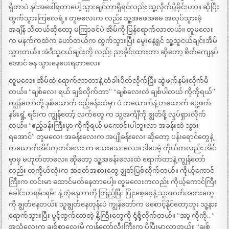
ရှိတာပဲ နင်အဖေါ်ရတာပေါ့ သွားချင်တာရှိရင်လည်း သူ့လိုက်ပို့ခိုင်းဟာ။ ဆိုပြီး
ထွက်သွားကြလေရဲ့။ တူမလေးက လည်း သူ့အဖေအမေ အလုပ်သွားမဲ့
အချိန် သိတယ်ဆိုတော့ မကြာခင်ပဲ အိမ်ကို ပြန်ရောက်လာတယ်။ တူမလေး
က မနက်ကထဲက ဟော်တယ်က ထွက်သွားပြီး မွေးနေ့ရှင် သူ့သူငယ်ချင်းအိမ်
သွားတယ်။ အဲဒီသူငယ်ချင်းကို လည်း ညာခိုင်းထားတာ ဆိုတော့ စိတ်ကျေနပ်
အောင် ခန သွားနေပေးရတာလေ။
တူမလေး အိမ်ထဲ ရောက်လာတာနဲ့ တံခါးပိတ်လိုက်ပြီး ဆွဲဖက်နမ်းလိုက်မိ
တယ်။ “ချစ်လေး ရယ် ချစ်လိုက်တာ” “ချစ်လေးလဲ ချစ်ပါတယ် ကိုကိုရယ်”
ကျွန်တော်တို့ နှစ်ယောက် ဧည့်ခန်းထဲမှာ ပဲ တယောက်နဲ့ တယောက် ပွေ့ဖက်
နမ်းရှုံ့ ရင်းက ကျွန်တော့် လက်တွေ က သူ့အင်္ကျီကို ချွတ်ဖို့ လှုပ်ရှားလိုက်
တယ်။ “ဧည့်ခန်းကြီးမှာ ကိုကိုရယ် မကောင်းပါဘူးလာ အခန်းထဲ သွား
ရအောင်” တူမလေး အခန်းလေးက အပျိုခန်းလေး ဆိုတော့ ပန်းရောင်တွေနဲ့
တယောက်အိပ်ကုတင်လေး က သေးသေးလေး။ ဒါပေမဲ့ ကိုယ်ကလည်း အိပ်
မှာမှ မဟုတ်တာလေ။ ဆိုတော့ သူ့အခန်းလေးထဲ ရောက်တာနဲ့ ကျွန်တော်
လည်း တကိုယ်လုံးက အဝတ်အစားတွေ ချွတ်ပြစ်လိုက်တယ်။ ကိုယ့်ကောင်
ကြီးက တင်းမာ ထောင်မတ်နေတာပေါ့။ တူမလေးကလည်း ကိုယ့်ကောင်ကြီး
ခေါင်းတရမ်းရမ်း နဲ့ တုံနေတာကို ကြည့်ပြီး ပြုံးစေ့စေ့နဲ့ သူ့အဝတ်အစားတွေ
ကို ချွတ်နေတယ်။ သူချွတ်နေတုန်းပဲ ကျွန်တော်က မစောင့်နိုင်တော့ဘူး သူ့နား
ရောက်သွားပြီး ပွင့်ထွက်လာတဲ့ နို့ကြီးတွေကို ငုံ့စို့လိုက်တယ်။ “အာ့ ကိုကို.. “
အသံလေးက ချစ်စာလေးမို့ ကျွန်တော့်လီးကြီးက ပိုပြီးမာလာတယ်။ “ချစ်