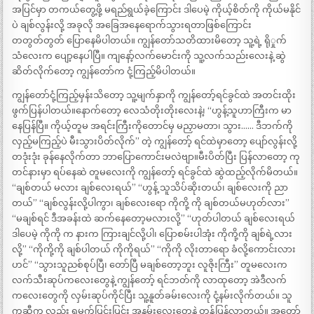
အပြင်မှာ တကယ်တွေ့ဖို့ မရည်ရွယ်ခဲ့ကြောင်း ဒါပေမဲ့ ကိုယ့်စိတ်ကို ကိုယ်မနိုင်
ပဲ ချစ်လွန်းလို့ အခုလို အခြေအနေရောက်သွားရတာဖြစ်ကြောင်း
တတွတ်တွတ် ပြောနေမိပါတယ်။ ကျွန်တော်သတိထားမိတော့ သူ့ရဲ့ ရိုှုက်
သံလေးက ပျော့နေပါပြီ။ ကျနော့်လက်မောင်းကို သူ့လက်သည်းလေးနဲ့ ဆွဲ
ဆိတ်လိုက်တော့ ကျွန်တော်က ငုံ့ကြည့်မိပါတယ်။
ကျွန်တော်ငုံ့ကြည့်မှန်းသိတော့ သူ့မျက်နှာကို ကျွန်တော့်ရင်ခွင်ထဲ အတင်းထိုး
ဖွက်ပြန်ပါတယ်။နောက်တော့ လေသံတိုးတိုးလေးနဲ့၊ “ဟွန့်သူဟာကြီးက မာ
နေပြန်ပြီ။ ကိုယ့်တူမ အရင်းကြီးကိုတောင်မှ မညှာမတာ၊ သွား…… ဒီဘက်ကို
လှည့်မကြည့်ပဲ မီးသွားပိတ်လိုက်” တဲ့ ကျွန်တော့် ရင်ထဲမှာတော့ ပျော်လွန်းလို့
တဒုံးဒုံး ခုန်နေလိုက်တာ ဘာပြောကောင်းမလဲဗျာ။မီးပိတ်ပြီး ပြန်လာတော့ ကု
တင်နားမှာ ရပ်နေဆဲ တူမလေးကို ကျွန်တော့် ရင်ခွင်ထဲ ဆွဲထည့်လိုက်မိတယ်။
“ချစ်တယ် မလား ချစ်လေးရယ်” “ဟွန့် သူသိပ်ဆိုးတယ်၊ ချစ်လေးကို ညာ
တယ်” “ချစ်လွန်းလို့ပါကွာ၊ ချစ်လေးရော ကိုကို့ ကို ချစ်တယ်မဟုတ်လား”
“မချစ်ရင် ဒီအခန်းထဲ ဆက်နေတော့မလားလို့” “ဟုတ်ပါတယ် ချစ်လေးရယ်
ဒါပေမဲ့ ကိုကို က နားက ကြားချင်လို့ပါ၊ ပြောစမ်းပါအုံး ကိုကို့ကို ချစ်ရဲ့လား
လို့” “ကိုကို့ကို ချစ်ပါတယ် ကိုကိုရယ်” “ကိုကို လိုးတာရော ခံလို့ကောင်းလား
ဟင်” “သွားသူညစ်စုပ်ပြီ၊ တော်ပြီ မချစ်တော့ဘူး လူဇိုးကြီး” တူမလေးက
လက်သီးဆုပ်ကလေးတွေနဲ့ ကျွန်တော့် ရင်ဘတ်ကို လာထုတော့ အဲဒီလက်
ကလေးတွေကို လှမ်းဆုပ်ကိုင်ပြီး သူ့နူတ်ခမ်းလေးကို ငုံ့နမ်းလိုက်တယ်။ သူ
ကဆီက လည်း ရမက်ပြင်းပြင်း အနမ်းလေးတွေနဲ့ တုန့်ပြန်လာတယ်။ အတော်