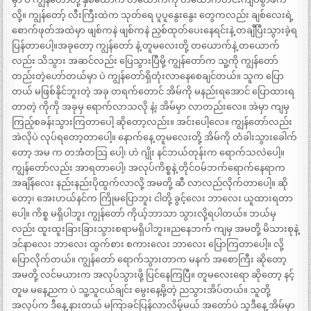
လို့။ ကျွန်တော့် လီးကြီးထဲက သုတ်ရေ ပူပူနွေးနွေး တွေကလည်း ချစ်လေးရဲ့
စောက်ဖုတ်အထဲမှာ ဖျစ်ကနဲ ဖျစ်ကနဲ ညှစ်ထုတ်ပေးနေရင်းနဲ့ တချီပြီးသွားခဲ့ရ
ပြန်တာပေါ့။အခုတော့ ကျွန်တော် နဲ့ တူမလေးတို့ တယောက်နဲ့ တယောက်
လည်း သိသွား အဆင်လည်း ပြေသွားပြီမို့ ကျွန်တော်က သူ့ကို ကျွန်တော်
တည်းတဲ့ဟော်တယ်မှာ ပဲ ကျွန်တော်ရှိတုံးလာနေစေချင်တယ်။ သူက ပြော
တယ် မဖြစ်နိုင်ဘူးတဲ့ အခု တရက်တောင် အိမ်ကို မနည်းရအောင် ပြောထားရ
တာတဲ့ ကိုကို အခုမှ ရောက်လာသလို နဲ့၊ အိမ်မှာ လာတည်းလေ။ အဲမှာ ကျမှ
ကြည့်စခန်းသွားကြတာပေါ့ ဆိုတော့လည်း။ အင်းပေါ့လေ။ ကျွန်တော်လည်း
အဲလိုပဲ လုပ်ရတော့တာပေါ့။ နောက်နေ့ တူမလေးတို့ အိမ်ကို တံခါးသွားခေါက်
တော့ အမ က တအံတသြ ပေါ့၊ ဟဲ ဂျိုး နင်ဘယ်တုန်းက ရောက်သလဲပေါ့။
ကျွန်တော်လည်း အာရတာပေါ့၊ အလုပ်ကိစ္စနဲ့ တိုင်ဝမ်ဘက်ရောက်နေရာက
အချိန်လေး နည်းနည်းပိုထွက်လာလို့ အမတို့ ဆီ လာလည်လိုက်တာပေါ့။ ဆို
တော့၊ အေးဟယ်နင်က ကြိုမပြောဘူး ငါတို့ ခွင့်လေး ဘာလေး ယူထားရတာ
ပေါ့။ ကိစ္စ မရှိပါဘူး ကျွန်တော် ကိုယ့်ဘာသာ သွားလို့ရပါတယ်။ ဘယ်မှ
လည်း ထူးထူးခြားခြားသွားစရာမရှိပါဘူး။ညနေဘက် ကျမှ အမတို့ မိသားစုနဲ့
ဒင်နာလေး ဘာလေး ထွက်စား စကားလေး ဘာလေး ပြောကြတာပေါ့။ လို့
ပြောလိုက်တယ်။ ကျွန်တော် ရောက်သွားတာက မနက် အစောကြီး ဆိုတော့
အမတို့ လင်မယားက အလုပ်သွားဖို့ ပြင်နေကြပြီ။ တူမလေးရော ဆိုတော့ နင့်
တူမ မနေ့ညက ပဲ သူ့သူငယ်ချင်း မွေးနေ့မို့တဲ့ ညသွားအိပ်တယ်။ သူတို့
အလုပ်က ဒီနေ့ နားတယ် မကြာခင်ပြန်လာလိမ့်မယ် အတော်ပဲ သူဒီနေ့ အိမ်မှာ