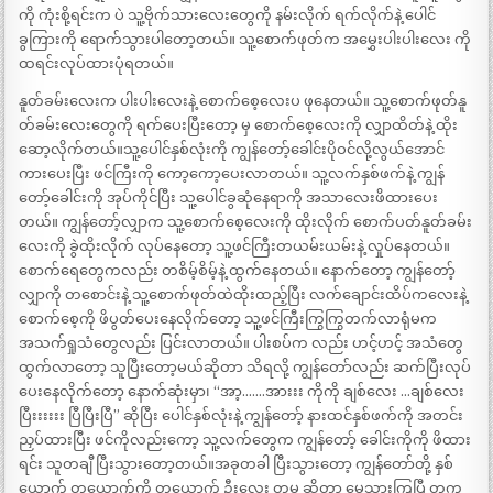
ကို ကုံးစို့ရင်းက ပဲ သူ့ဗိုက်သားလေးတွေကို နမ်းလိုက် ရက်လိုက်နဲ့ ပေါင်
ခွကြားကို ရောက်သွားပါတော့တယ်။ သူ့စောက်ဖုတ်က အမွှေးပါးပါးလေး ကို
ထရင်းလုပ်ထားပုံရတယ်။
နူတ်ခမ်းလေးက ပါးပါးလေးနဲ့ စောက်စေ့လေးပ ဖုနေတယ်။ သူ့စောက်ဖုတ်နူ
တ်ခမ်းလေးတွေကို ရက်ပေးပြီးတော့ မှ စောက်စေ့လေးကို လျှာထိတ်နဲ့ ထိုး
ဆော့လိုက်တယ်။သူ့ပေါင်နှစ်လုံးကို ကျွန်တော့်ခေါင်းပိုဝင်လို့လွယ်အောင်
ကားပေးပြီး ဖင်ကြီးကို ကော့ကော့ပေးလာတယ်။ သူ့လက်နှစ်ဖက်နဲ့ ကျွန်
တော့်ခေါင်းကို အုပ်ကိုင်ပြီး သူ့ပေါင်ခွဆုံနေရာကို အသာလေးဖိထားပေး
တယ်။ ကျွန်တော့်လျှာက သူ့စောက်စေ့လေးကို ထိုးလိုက် စောက်ပတ်နူတ်ခမ်း
လေးကို ခွဲထိုးလိုက် လုပ်နေတော့ သူ့ဖင်ကြီးတယမ်းယမ်းနဲ့ လှုပ်နေတယ်။
စောက်ရေတွေကလည်း တစိမ့်စိမ့်နဲ့ ထွက်နေတယ်။ နောက်တော့ ကျွန်တော့်
လျှာကို တစောင်းနဲ့ သူ့စောက်ဖုတ်ထဲထိုးထည့်ပြီး လက်ချောင်းထိပ်ကလေးနဲ့
စောက်စေ့ကို ဖိပွတ်ပေးနေလိုက်တော့ သူ့ဖင်ကြီးကြွကြွတက်လာရုံမက
အသက်ရှုသံတွေလည်း ပြင်းလာတယ်။ ပါးစပ်က လည်း ဟင့်ဟင့် အသံတွေ
ထွက်လာတော့ သူပြီးတော့မယ်ဆိုတာ သိရလို့ ကျွန်တော်လည်း ဆက်ပြီးလုပ်
ပေးနေလိုက်တော့ နောက်ဆုံးမှာ၊ “အာ့…….အားးး ကိုကို ချစ်လေး …ချစ်လေး
ပြီးးးးးး ပြီပြီးပြီ” ဆိုပြီး ပေါင်နှစ်လုံးနဲ့ ကျွန်တော့် နားထင်နှစ်ဖက်ကို အတင်း
ညှပ်ထားပြီး ဖင်ကိုလည်းကော့ သူ့လက်တွေက ကျွန်တော့် ခေါင်းကိုကို ဖိထား
ရင်း သူတချီ ပြီးသွားတော့တယ်။အခုတခါ ပြီးသွားတော့ ကျွန်တော်တို့ နှစ်
ယောက် တယောက်ကို တယောက် ဦးလေး တူမ ဆိုတာ မေ့သွားကြပြီ တက