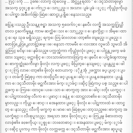
… ဂြင္းကို …… ၃ခါေလာက္ ထုၿပီးမွ … အိပ္လို႔ရတာ ” ေဒၚသီတာမိုးမွာ
အသက္ ၄၇ႏွစ္ ေက်ာ္လာ ေသာ္လည္း အသား ျဖဴျဖဴ ႏွင့္ ကိုယ္လုံးကိုယ္
ေပါက္မွာ အခ်ိဳးက်စြာ ဆြဲေဆာင္မႈ႕ ရွိေနေသးသည္။
ခင္ပြန္းသည္ ဦးသန္႔ဇင္မွာ အသက္ ၅၀ေက်ာ္ေနၿပီး လက္ရွိ အသက္အ႐ြယ္ထိ
တလ ၄ႀကိမ္ခန္႔ ကာမ ဆက္ဆံေသး ေသာ္လည္း ေနာက္ပိုင္း အိမ္ေထာ
င္ ေရး သုခ မရွိသည့္ ရက္ေတြ မ်ားလာေတာ့၏။ တျဖည္းျဖည္း
တေငြ႕ေငြ႕ေလာင္ကြၽမ္းေနေသာ ကာမမီး ေလးအား လူမသိ သူမသိ အိ
မ္ထဲတြင္ ၿငိမ္းေနမိသည္။ ပက္လက္လွဲကာ ကိုယ္တုံးလုံးျဖင့္ ေပါင္တန္၂ဖက္ ၿဖဲ
ထား သျဖင့္ ဖင္သားစိုင္ ေဘးသားမ်ားကားထြက္ ေနၿပီး ေပါင္ၿခံၾကားမွ
ေစာက္ပတ္အုံႀကီးမွာ ဖိုးလုံး လက္ျဖင့္ ဖိပြတ္ေနသျဖင့္ ျပန္လည္ ေဖါ
င္းႂကြ လာေတာ့၏။ ဖိုးလုံး တေယာက္ ႏို႔အုံ ၂ဖက္အား ခပ္ျပင္းျပ
င္း တခ်က္စီ ဆြဲစုပ္ ကာ ထထိုင္ၿပီး ဖင္ျပန္ ေခါင္းျပန္ အေနထား ျပန္လွဲ
ကာ ေဒၚသီတာမိုး ဖင္ႀကီးအား မ်က္ႏွာခ်င္းဆိုင္ ဆြဲကပ္ ပစ္ သည္။ ေပါ
င္တဖက္ ေကြးေထာင္ေပးေသာ ေစာက္ပတ္ အား ေခါင္းတိုး ယက္ရင္း
ေပါင္ၾကားထဲမွ လီးက ေျဖာင္း ခနဲ႔ ေထာင္ထလာ၏။ ေဒၚသီတာမိုး
မွာလည္း ကိုယ္တ ေစာင္း အေနထားျဖင့္ ဖိုးလုံး ေပါင္ၾကားထဲ ေထာင္မ
တ္ ေနသည့္ လီးကို မက္မက္ ေမာေမာ ဆြဲစုပ္ေတာ့သည္။ေစာက္ပတ္ အ
ယက္ခံရင္း လီးစုပ္ရသည့္ အရသာ အား ဖိုးလုံးႏွင့္ ေတြ႕မွ ခံစားတတ္
လာခဲ့၏။ ခႏၶကိုယ္ႏွစ္ခု ေဘးတေစာင္း အေနထားျဖင့္ မ်က္ႏွာခ်
င္းဆိုင္ ပူးကပ္ ကာ ဖိုးလုံး လက္တဖက္က ေဒၚသီတာမိုး ဖင္ႀကီးအား ဆုပ္နယ္ရ