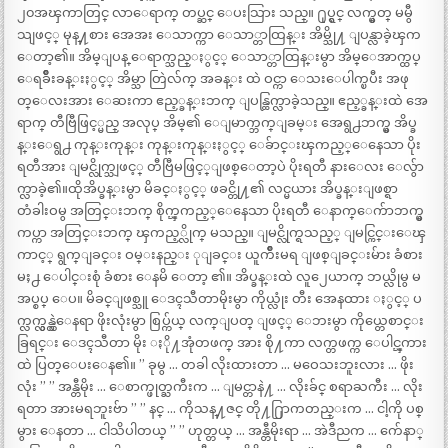
၂၀အၾကာတြင္ လာေရာက္ တပ္ဆင္ ေပးသြား သည္။ ႐ုပ္ရွင္ လက္မွတ္ မမွီ
သျဖင့္ မုန္႔စား အေအး ေသာက္ကာ ေသာ္တာထြန္း အိမ္သို႔ ျပန္လာခဲ့ၾက
ေတာ့၏။ အိမ္ျပန္ ေရာက္သည္ႏွင့္ ေသာ္တာထြန္းမွာ အိမ္ေအာက္ထပ္
ေရခ်ိဳးခန္းႏွင့္ အိမ္သာ တြဲလ်က္ အခန္း ထဲ ဝင္ကာ ေသးေပါက္ၿပီး အဖု
တ္ေလးအား ေဆးကာ ဧည့္ခန္းဘက္ ျပန္ထြက္လာခဲ့သည္။ ဧည့္ခန္းထဲ အေ
ရာက္ တီဗြီဖြင့္မည္ အလုပ္ အိမ္၏ ေျမာက္ဘက္ျခမ္း အေရွ႕ဘက္မွ အိပ္ခ
န္းေရွ႕ ကုန္းကုန္း ကုန္းကုန္းႏွင့္ ေခ်ာင္းၾကည့္ေနေသာ ပိုး
ရတီအား ျမင္လိုက္သျဖင့္ တီဗြီမဖြင့္ျဖစ္ေတာ့ပဲ ပိုးရတီ နားေလး ေလွ်ာ
က္လာခဲ့၏။ထိုအိပ္ခန္းမွာ မိခင္ႏွင့္ ဖခင္တို႔၏ လင္မယား အိပ္ခန္းျဖစ္ရာ
တံခါးဝမွ အတြင္းဘက္ စိုက္ၾကည့္ေနေသာ ပိုးရတီ ေနာက္ေက်ာဘက္မွ
ကပ္ကာ အတြင္းဘက္ ၾကည့္လိုက္ မသည္။ ျမင္လိုက္ရသည့္ ျမင္ကြင္းေၾ
ကာင့္ ရွက္ျခင္း ဝမ္းနည္း ုျခင္း ယူက်ိဳးမရ ျဖစ္ျခင္းမ်ား ခံစား
မႈ႕ ေပါင္းစုံ ခံစား ေနမိ ေတာ့ ၏။ အိပ္ခန္းထဲ လူ၂ေယာက္ ဘယ္လိုမွ မ
အပ္စပ္ ေပ။ မိခင္ျဖစ္သူ ေဒၚသီတာမိုးမွာ ကိုယ္လုံး တီး အေနထား ႏွင့္ ပ
က္လက္လွန္လွဲေနရာ ဖိုးလုံးမွာ စြပ္က်ယ္ လက္ျပတ္ ျဖင့္ ေဘးမွာ ကိုယ္တေစာင္း
ခြရင္း ေဒၚသီတာ မိုး ႏို႔အုံတဖက္ အား စို႔ကာ လက္တဖက္က ေပါင္ၾကား
ထဲ ပြတ္ေပးေန၏။ ” ခုမွ … တခါ လိုးထားတာ … မဝေသးဘူးလား … ဖိုး
လုံး ” ” အန္တီမိုး … ေစာက္ဖုတ္ႀကီးက … ျမင္တာနဲ႔ … လိုးခ်င္ စရာႀကီး … လိုး
ရတာ အားမရဘူးဗ်ာ ” ” နင္ … ကိုသန္႔ဇင္ တို႔႐ြာကတည္းက … ငါ့ကို ပစ္
မွား ေနတာ … ငါသိပါတယ္ ” ” ဟုတ္တယ္ … အန္တီမိုးရာ … အဲဒီညက … က်ေနာ္