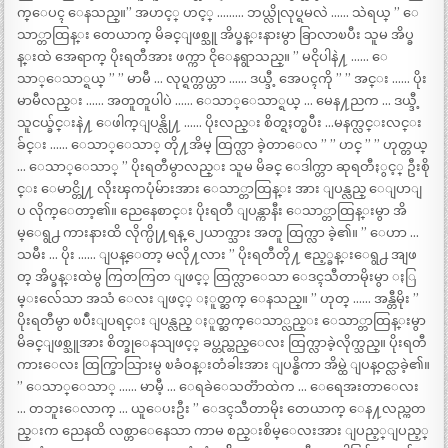
က္ေပၚ ေနသည္။” အဟင့္ ဟင့္ ……… ဘယ္လိုလုပ္ရမလဲ …… သဲရယ္ ” ေ
သာ္တာထြန္း တေယာက္ မိခင္ျဖစ္သူ အိပ္ခန္းနားမွာ ခြာလာၿပီး သူမ အိပ္ခ
န္းထဲ အေရာက္ ပိုးရတီအား ဖက္ကာ ငိုေနရွာသည္။ ” မငိုပါနဲ႔ …… ေ
သာ္ေသာ္ရယ္ ” ” မာမီ … လုပ္ရက္တယ္ဟာ …… ဒယ္ဒီ့ အေပၚကို ” ” အင္း …… ပိုး
မာမီလည္း …… အတူတူပါပဲ …… ေသာ္ေသာ္ရယ္ … မေန႔ညက … ဒယ္ဒီ့
သူငယ္ခ်င္းနဲ႔ ေဖါက္ျပန္လို႔ …… ပိုးလည္း စိတ္ရႈတ္ၿပီး …မနက္လင္းလင္း
ခ်င္း …… ေသာ္ေသာ္ တို႔အိမ္ ထြက္လာ ခဲ့တာေလ ” ” ဟင္ ” ” ဟုတ္တယ္
… ေသာ္ေသာ္ ” ပိုးရတီမွာလည္း သူမ မိခင္ ေဒါက္တာ ဆုရတီႏွင့္ ဦးစို
င္း ေမာင္တို႔ လိုးၾကပုံမ်ားအား ေသာ္တာထြန္း အား ျပန္လည္ ေျပာျ
ပ လိုက္ေတာ့၏။ ညေနေစာင္း ပိုးရတီ ျပန္ကာနီး ေသာ္တာထြန္းမွာ အိ
မ္ေရွ႕ ကားနားထိ လိုက္ပို႔ရန္ ၂ေယာက္သား အတူ ထြက္လာ ခဲ့၏။ ” ေဟာ …
သမီး … ပိုး …… ျပန္ေတာ့ မလို႔လား ” ပိုးရတီတို႔ ဧည့္ခန္းေရွ႕ အျဖ
တ္ အိပ္ခန္းထဲမွ ကြတကြတ ျဖင့္ ထြက္လာေသာ ေဒၚသီတာမိုးမွာ ႏြ
မ္းလ်ေသာ အသံ ေလး ျဖင့္ ႏူတ္ဆက္ ေနသည္။ ” ဟုတ္ …… အန္တီမိုး ”
ပိုးရတီမွာ ၿပဳံးျပရင္း ျပန္လည္ ႏူတ္ဆက္ေသာ္လည္း ေသာ္တာထြန္းမွာ
မိခင္ျဖစ္သူအား စိတ္ခုေနသျဖင့္ ခပ္တည္တည္ေလး ထြက္လာခဲ့လိုက္သည္။ ပိုးရတီ
ကားေလး ထြက္ခြာသြားမွ ၿခံဝန္းတံခါးအား ျပန္စိကာ အိမ္ထဲ ျပန္ဝင္လာခဲ့၏။
” ေသာ္ေသာ္ …… မာမီ့ … ေရခဲေသတၱာထဲက … ေရေအးတာေလး
… တဘူးေလာက္ … ယူေပးဦး ” ေဒၚသီတာမိုး တေယာက္ ေန႔လည္ကတ
ည္းက ညေနထိ လစ္ဟာေနေသာ ကာမ စည္းစိမ္ေလးအား ျပည့္ျပည့္