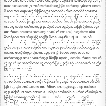
ထိမိမိ လိုးချက် များအား အားရ ကျေနပ်စွာ ခံယူနေ၏။ အားထည့် လိုးရင်း ဦး
စမောင် ဘယ်လက်မှာ ဘယ်ဘက်ပေါင် ရှေ့ခြမ်း လက်ကွေးသွင်းကာ စောက်
စိ လေးအား ချေပေးလိုက်ပြန်သည်။ လက်တစ်ဖက်က စောက်စိလေးအား
ချေကာ လီး အရင်း ထိ ကပ်သွားအောင် ဆောင့်လိုးနေသဖြင့် သော်တာထွန်း
တယောက် ပတ်ဝန်းကျင်အား မေ့ကာ သတိလက်လွတ် နှင့် အသံထွက် ညည်း
နေတော့ သည်။ သော်တာထွန်း ညည်းသံလေး ဆူညံလာသဖြင့် ဦးစံမောင်မှာ
စောက်ပတ် လေးအား ဆက်မလိုးသေးပဲ လီးအား အပြင် ထုတ်ကာ ဖင်ဝ
နီတာရဲလေးအား ဒစ်ဖူးဖြင့် တေ့ပြီး ဝိုက်ပေးနေ၏။ ” အိုးးး ….. အဟင့်
……..ဖင်…….ဖင်ကို …… မလုပ်နဲ့ နော် …… နာတယ် ” ဖင်ဝ လေးအား လီးထိပ်ဖြင့်
ပွတ်ပေးနေရာ ကာမ စည်းစိမ် လေး ထူးကဲနေသော်လည်း သော်တာထွန်း တ
ယောက် ဖင်လိုးခံရမှာ ကြောက်နေရှာ၏။ ဦးစံမောင် အရင် တခေါက်
သော်တာထွန်း အား လေးဖက်ကုန်း ခိုင်းပြီး နောက်မှ စောက်ပတ်လေးအား ဆွဲ
လိုးရာ လီးမှာ အတော်တဆ ကျွတ်ထွက်ပြီး ပြန်လိုး စဉ် ဖင်ဝလေးထဲ ဒစ်ကြီး
မြုတ်သွားတော့သည်။
သော်တာထွန်း ငယ်သံ ပါအောင် အော်ကာ ဘေးနား လှဲချပစ်ရင်း အတော်ကြာ
မှ စောက်ပတ်လေးအား အလိုး ပြန်ခံနေ၏။ ခုလည်း ဖင်ဝလေးအား လီးထိပ်
ဖြင့် ဖိမွှေရင်း ဘယ်လက်က စောက်စိလေးအား ညှစ်ချေပေးရာ သော်တာ
ထွန်း ဖင်ကြီး အထက် အောက် ရမ်းခါရင်း စောင်ခေါင်းပေါက်ထဲ လီးဝင်ရန် အ
မြန် ကြိုးစားနေရှာသည်။ ” ရှီးးးးးးး …… အင်း ……. ကျွတ်………ကျွတ် ……………
အို့ ” ဖင်ကြီး ဆက်ကနဲ့ ဆက်ကနဲ့ ကော့ကာ လီးထိပ်အား စမ်းကြည့်ရင်း