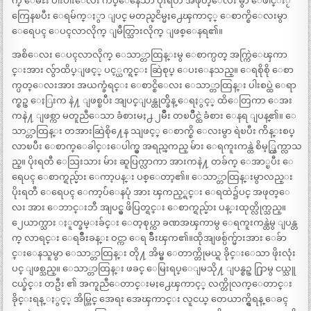
က္ ေမႊး ပါးပါးေလး ကပ္ေနေသာ ပိုးရတီ အဖုတ္ေလး မွာ ေဖါင္းႂ
ကြေနၿပီး ေရမ်က္ႏွာ ျပင္ မတည္ၿငိမ္မႈ႕ေၾကာင့္ ေစာက္စိေလးမွာ
ေရေပၚ ေပၚလာလိုက္ ျမဳတ္သြားလိုက္ ျဖစ္ေနရ၏။
အစိေလး ေပၚလာလိုက္ ေသာ္တာထြန္းမွ ေစာက္ပတ္ အက္ကြဲေၾကာ
င္းအား လွ်ာထိပ္ျဖင့္ ပင့္ယက္ရင္း ဆြဲစုပ္ ေပးေနသည္။ ေရစိုစို ေစာ
က္ပတ္ေလးအား အယက္ခံရင္း ေစာင္စိေလး ေသာ္တာထြန္း ပါးစပ္ထဲ ေရာ
က္စဥ္ ေႏြးက နဲ႔ ျဖစ္ၿပီး အျပင္ျပန္ထုတ္ခ်ိန္ ေရႏွင့္ ထိေတြကာ ေအး
ကနဲ႔ ျဖစ္ကာ မတူညီေသာ ခံစားမႈ႕ ၂မ်ိဳး တၿပိဳင္ထဲ ခံစား ေနရ ျပန္၏။ ေ
သာ္တာထြန္း တအားဆြဲစို႔ေန သျဖင့္ ေစာက္စိ ေလးမွာ ရဲၿပီး က်ိန္းစပ္
လာၿပီး ေစာက္ေခါင္းေပါက္မွ အရည္ၾကည္ မ်ား ေရကူးကန္ထဲ စိမ့္ထြက္လာသ
ည္။ ပိုးရတီ ေသြးသား မ်ား ဆူပြက္လာကာ အားကနဲ႔ တခ်က္ ေအာ္ၿပီး ေ
ရေပၚ ေစာက္ရည္မ်ား ေကာ့ပန္း ပစ္ေတာ့၏။ ေသာ္တာထြန္းမွာလည္း
ပိုးရတီ ေရေပၚ ေကာ့ပ်ံေနပုံ အား ၾကည့္ရင္း ေရထဲ၌ပင္ အဖုတ္ေ
လး အား ေဘာင္းဘီ အျပင္မွ ဖိပြတ္ရင္း ေစာက္ရည္မ်ား ပန္းထုတ္လိုက္သည္။
၂ေယာက္သား ႏူတ္ခမ္းခ်င္း ေတ့စုပ္ကာ ခဏအၾကာမွ ေရကူးကန္ထဲမွ ျပန္တ
က္ လာရင္း ေရခ်ိဳးခန္း ဝင္ကာ ေရ ခ်ိဳးၾက၏။ထိုအျဖစ္ပ်က္မ်ားအား ေခ်ာ
င္းေနသူမွာ ေသာ္တာထြန္း တို႔ အိမ္မွ ေတာက္တိုမယ္ရ ခိုင္းေသာ ဖိုးလုံး
ပင္ ျဖစ္သည္။ ေသာ္တာထြန္း ဖခင္ ေမြးရပ္ေျမသို႔ ျပန္စဥ္ ႐ြာမွ ငယ္သူ
ငယ္ခ်င္း တဦး ၏ အကူညီေတာင္းမႈ႕ေၾကာင့္ လက္တိုလက္ေတာင္း
ခိုင္းရန္ ႏွင့္ အိမ္တြင္ အေရး အေၾကာင္း လူငယ္ တေယာက္ရွိရန္ ေခၚ