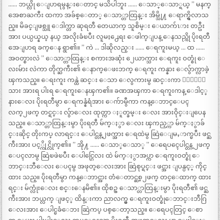
…… ဘယ္လို ေျပာရမွန္းေတာင္ မသိပါဘူး …… ေသာ္ေသာ္ရယ္ ” မနက္
အေစာႀကီး ထကာ အခ်စ္ေတာ္ ေသာ္တာထြန္း အိမ္သို႔ ေရာက္ရွိလာသ
ည္။ မိခင္ျဖစ္သူ ေဒါက္တာ ဆုရတီ တေယာက္ သူစိမ္း ေယာက်ၤား တဦး
အား ပယ္ပယ္နယ္ နယ္ အလိုးခံၿပီး လူမႈ႕ေရး ေဖါက္ျပန္ ေနသည္ကို ပိုးရတီ
အေျပာရ ခက္ေန ရွာ၏။ ” ကဲ … ဒါဆိုလည္း …… ေရကူးမယ္ … ထ ……
အဝတ္စားလဲ ” ေသာ္တာထြန္း စကားအဆုံး ၂ေယာက္သား ေရကူး ဝတ္စုံ ေ
လးမ်ား လဲကာ တိုက္ႀကီး၏ ေနာက္ေဖးဘက္ ေရကူး ကန္နား ေလွ်ာက္လာခဲ့
ၾကသည္။ ေရးကူး ကန္ထဲ ဆင္း ေသာ ေလွကားမွ ဆင္းကာ ၂ေယာက္
သား အားရ ပါးရ ေရကူးေနၾက၏။ ခဏအၾကာ ေရကူးကန္ ေဒါင့္
နားေလး ပိုးရတီမွာ ေရကန္နံရံအား ေက်ာမွီကာ ကန္ေဘာင္ေပၚ
လက္၂ဖက္ တင္ရင္း လွ်ာေလး ထုတ္ကာ ႏူတ္ခမ္း ေလး အားဝိုင္းျပေန
သည္။ ေသာ္တာထြန္းမွာ ပိုးရတီ မ်က္ႏွာ ေလး ၾကည့္ကာ မ်က္ႏွာခ်
င္းဆိုင္ တိုးကပ္ လာရင္း ေပါင္တန္၂ဖက္အား ေရထဲမွ ဆြဲေျမႇာက္ၿပီး ဖင္ႀ
ကီးအား ပင့္ကိုင္လိုက္၏။ ” အို႔ …… ေသာ္ေသာ္ ” ေရေပၚေပါင္တန္ ၂ဖက္
ေပၚလာမွ ဆြဲၿဖဲၿပီး ေပါင္ဂြေလး ထဲ မ်က္ႏွာအပ္ကာ ေရကူးဝတ္စုံ ေ
ဘာင္းဘီေလး ေပၚမွ အဖုတ္ေလးအား ဆြဲစုပ္ရင္း ဖင္အား ျပန္ပင့္ ကိုင္
ထား သည္။ ပိုးရတီမွာ ကန္ေဘာင္အား တံေတာင္ဆစ္၂ဖက္ တင္ေထာက္ ထား
ရင္း မ်က္လုံးေလး စင္းေနမိ၏။ ထိုစဥ္ ေသာ္တာထြန္းမွာ ပိုးရတီ၏ ဖင္ႀ
ကီးအား ဘယ္လက္ ျဖင့္ ထိန္းကာ ညာလက္မွ ေရကူးဝတ္စုံေဘာင္းဘီဂြ
ေလးအား ေပါင္ၿခံေဘး ဆြဲကပ္ ပစ္ေတာ့သည္။ ေရေပၚတြင္ ေစာ