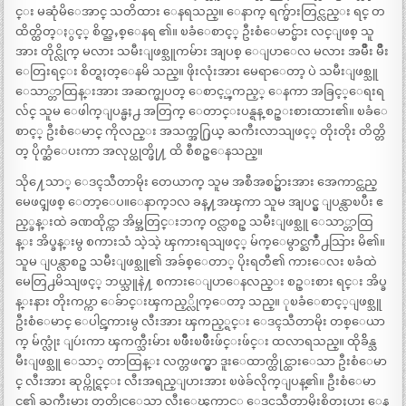
င္း မဆုံမိေအာင္ သတိထား ေနရသည္။ ေနာက္ ရက္မ်ားတြင္လည္း ရင္ တ
ထိတ္ထိတ္ႏွင့္ စိတ္ညႇစ္ေနရ ၏။ ၿခံေစာင့္ ဦးစံေမာင္မ်ား လင္ျဖစ္ သူ
အား တိုင္လိုက္ မလား သမီးျဖစ္သူကမ်ား အျပစ္ ေျပာေလ မလား အမ်ိဳး မ်ိဳး
ေတြးရင္း စိတ္ရႈတ္ေနမိ သည္။ ဖိုးလုံးအား မေရာေတာ့ ပဲ သမီးျဖစ္သူ
ေသာ္တာထြန္းအား အဆက္မျပတ္ ေစာင့္ၾကည့္ ေနကာ အခြင့္ေရးရ
လ်င္ သူမ ေဖါက္ျပန္မႈ႕ အတြက္ ေတာင္းပန္ရန္ စဥ္းစားထား၏။ ၿခံေ
စာင့္ ဦးစံေမာင္ ကိုလည္း အသက္အ႐ြယ္ ႀကီးလာသျဖင့္ တိုးတိုး တိတ္တိ
တ္ ပိုက္ဆံေပးကာ အလုပ္ထုတ္ဖို႔ ထိ စီစဥ္ေနသည္။
သို႔ေသာ္ ေဒၚသီတာမိုး တေယာက္ သူမ အစီအစဥ္မ်ားအား အေကာင္ထည္
မေဖၚျဖစ္ ေတာ့ေပ။ေနာက္၁လ ခန္႔အၾကာ သူမ အျပင္မွ ျပန္လာၿပီး ဧ
ည့္ခန္းထဲ ခဏထိုင္ကာ အိမ္အတြင္းဘက္ ဝင္လာစဥ္ သမီးျဖစ္သူ ေသာ္တာထြ
န္း အိပ္ခန္းမွ စကားသံ သဲ့သဲ့ ၾကားရသျဖင့္ မ်က္ေမွာင္ႀကဳံ႕သြား မိ၏။
သူမ ျပန္လာစဥ္ သမီးျဖစ္သူ၏ အခ်စ္ေတာ္ ပိုးရတီ၏ ကားေလး ၿခံထဲ
မေတြ႕မိသျဖင့္ ဘယ္သူနဲ႔ စကားေျပာေနလည္း စဥ္းစား ရင္း အိပ္ခ
န္းနား တိုးကပ္ကာ ေခ်ာင္းၾကည့္လိုက္ေတာ့ သည္။ ုၿခံေစာင့္ျဖစ္သူ
ဦးစံေမာင္ ေပါင္ၾကားမွ လီးအား ၾကည့္ရင္း ေဒၚသီတာမိုး တစ္ေယာ
က္ မ်က္လုံး ျပဴးကာ ၾကက္သီးမ်ား ၿဖိဳးၿဖိဳးဖ်င္းဖ်င္း ထလာရသည္။ ထိုခ်ိန္သ
မီးျဖစ္သူ ေသာ္ တာထြန္း လက္တဖက္မွာ ဒူးေထာက္ထိုင္ထားေသာ ဦးစံေမာ
င္ လီးအား ဆုပ္ကိုင္ရင္း လီးအရည္ျပားအား ၿဖဲခ်လိုက္ျပန္၏။ ဦးစံေမာ
င္၏ ႀကီးမား တုတ္ခိုင္ေသာ လီးေၾကာင့္ ေဒၚသီတာမိုးစိတ္လႈပ္ရွား ေန