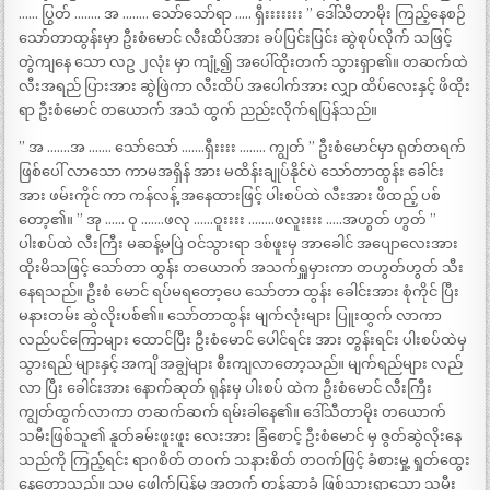
…… ပြွတ် …….. အ …….. သော်သော်ရာ ….. ရှီးးးးးးး ” ဒေါ်သီတာမိုး ကြည့်နေစဉ်
သော်တာထွန်းမှာ ဦးစံမောင် လီးထိပ်အား ခပ်ပြင်းပြင်း ဆွဲစုပ်လိုက် သဖြင့်
တွဲကျနေ သော လဥ ၂လုံး မှာ ကျုံ့၍ အပေါ်ထိုးတက် သွားရှာ၏။ တဆက်ထဲ
လီးအရည် ပြားအား ဆွဲဖြဲကာ လီးထိပ် အပေါက်အား လျှာ ထိပ်လေးနှင့် ဖိထိုး
ရာ ဦးစံမောင် တယောက် အသံ ထွက် ညည်းလိုက်ရပြန်သည်။
” အ …….အ ……. သော်သော် …….ရှီးးးး …….. ကျွတ် ” ဦးစံမောင်မှာ ရုတ်တရက်
ဖြစ်ပေါ် လာသော ကာမအရှိန် အား မထိန်းချုပ်နိုင်ပဲ သော်တာထွန်း ခေါင်း
အား ဖမ်းကိုင် ကာ ကန်လန့် အနေထားဖြင့် ပါးစပ်ထဲ လီးအား ဖိထည့် ပစ်
တော့၏။ ” အု …… ဝု …….ဖလု ……ဝူးးးး ……..ဖလူးးးး …..အဟွတ် ဟွတ် ”
ပါးစပ်ထဲ လီးကြီး မဆန့်မပြဲ ဝင်သွားရာ ဒစ်ဖူးမှ အာခေါင် အပျောလေးအား
ထိုးမိသဖြင့် သော်တာ ထွန်း တယောက် အသက်ရှူမှားကာ တဟွတ်ဟွတ် သီး
နေရသည်။ ဦးစံ မောင် ရပ်မရတော့ပေ သော်တာ ထွန်း ခေါင်းအား စုံကိုင် ပြီး
မနားတမ်း ဆွဲလိုးပစ်၏။ သော်တာထွန်း မျက်လုံးများ ပြူးထွက် လာကာ
လည်ပင်ကြောများ ထောင်ပြီး ဦးစံမောင် ပေါင်ရင်း အား တွန်းရင်း ပါးစပ်ထဲမှ
သွားရည် များနှင့် အကျိ အချွဲများ စီးကျလာတော့သည်။ မျက်ရည်များ လည်
လာ ပြီး ခေါင်းအား နောက်ဆုတ် ရုန်းမှ ပါးစပ် ထဲက ဦးစံမောင် လီးကြီး
ကျွတ်ထွက်လာကာ တဆက်ဆက် ရမ်းခါနေ၏။ ဒေါ်သီတာမိုး တယောက်
သမီးဖြစ်သူ၏ နူတ်ခမ်းဖူးဖူး လေးအား ခြံစောင့် ဦးစံမောင် မှ ဇွတ်ဆွဲလိုးနေ
သည်ကို ကြည့်ရင်း ရာဂစိတ် တဝက် သနားစိတ် တဝက်ဖြင့် ခံစားမှု့ ရှုတ်ထွေး
နေတော့သည်။ သူမ ဖေါက်ပြန်မှု့ အတွက် တန်ဆာခံ ဖြစ်သွားရှာသော သမီး