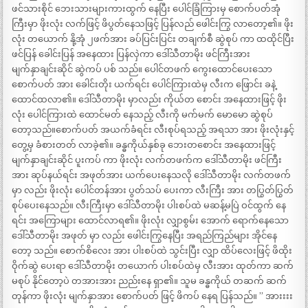
ဖင်သားစိုင် ဘေးသားများကားထွက် နေပြီး ပေါင်ခြံကြားမှ စောက်ပတ်အုံ
ကြီးမှာ ဖိုးလုံး လက်ဖြင့် ဖိပွတ်နေသဖြင့် ပြန်လည် ဖေါင်းကြွ လာတော့၏။ ဖိုး
လုံး တယောက် နို့အုံ ၂ဖက်အား ခပ်ပြင်းပြင်း တချက်စီ ဆွဲစုပ် ကာ ထထိုင်ပြီး
ဖင်ပြန် ခေါင်းပြန် အနေထား ပြန်လှဲကာ ဒေါ်သီတာမိုး ဖင်ကြီးအား
မျက်နှာချင်းဆိုင် ဆွဲကပ် ပစ် သည်။ ပေါင်တဖက် ကွေးထောင်ပေးသော
စောက်ပတ် အား ခေါင်းတိုး ယက်ရင်း ပေါင်ကြားထဲမှ လီးက ဖြောင်း ခနဲ့
ထောင်ထလာ၏။ ဒေါ်သီတာမိုး မှာလည်း ကိုယ်တ စောင်း အနေထားဖြင့် ဖိုး
လုံး ပေါင်ကြားထဲ ထောင်မတ် နေသည့် လီးကို မက်မက် မောမော ဆွဲစုပ်
တော့သည်။စောက်ပတ် အယက်ခံရင်း လီးစုပ်ရသည့် အရသာ အား ဖိုးလုံးနှင့်
တွေ့မှ ခံစားတတ် လာခဲ့၏။ ခန္ဓကိုယ်နှစ်ခု ဘေးတစောင်း အနေထားဖြင့်
မျက်နှာချင်းဆိုင် ပူးကပ် ကာ ဖိုးလုံး လက်တဖက်က ဒေါ်သီတာမိုး ဖင်ကြီး
အား ဆုပ်နယ်ရင်း အဖုတ်အား ယက်ပေးနေသလို ဒေါ်သီတာမိုး လက်တဖက်
မှာ လည်း ဖိုးလုံး ပေါင်တန်အား ပွတ်သပ် ပေးကာ လီးကြီး အား တပြွတ်ပြွတ်
စုပ်ပေးနေသည်။ လီးကြီးမှာ ဒေါ်သီတာမိုး ပါးစပ်ထဲ မဆန့်မပြဲ ဝင်ထွက် နေ
ရင်း အကြောများ ထောင်လာရ၏။ ဖိုးလုံး လျှာစွမ်း အောက် ရောက်နေသော
ဒေါ်သီတာမိုး အဖုတ် မှာ လည်း ဖေါင်းကြွနေပြီး အရည်ကြည်များ အိုင်နေ
တော့ သည်။ စောက်စိလေး အား ပါးစပ်ထဲ သွင်းပြီး လျှာ ထိပ်လေးဖြင့် ဖိထိုး
ဝိုက်ဆွဲ ပေးရာ ဒေါ်သီတာမိုး တယောက် ပါးစပ်ထဲမှ လီးအား ထုတ်ကာ ဆက်
မစုပ် နိုင်တော့ပဲ တအားအား ညည်းနေ ရှာ၏။ သူမ ခန္ဓကိုယ် တဆက် ဆက်
တုန်ကာ ဖိုးလုံး မျက်နှာအား စောက်ပတ် ဖြင့် ဖိကပ် နေရ ပြန်သည်။ ” အားးးး