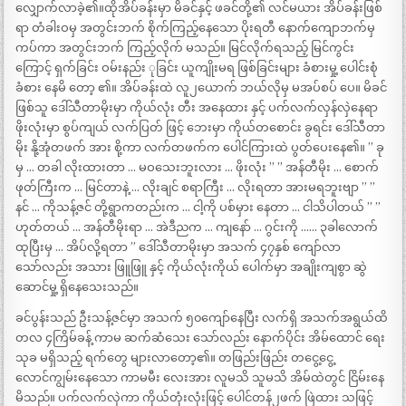
လျှောက်လာခဲ့၏။ထိုအိပ်ခန်းမှာ မိခင်နှင့် ဖခင်တို့၏ လင်မယား အိပ်ခန်းဖြစ်
ရာ တံခါးဝမှ အတွင်းဘက် စိုက်ကြည့်နေသော ပိုးရတီ နောက်ကျောဘက်မှ
ကပ်ကာ အတွင်းဘက် ကြည့်လိုက် မသည်။ မြင်လိုက်ရသည့် မြင်ကွင်း
ကြောင့် ရှက်ခြင်း ဝမ်းနည်း ုခြင်း ယူကျိုးမရ ဖြစ်ခြင်းများ ခံစားမှု့ ပေါင်းစုံ
ခံစား နေမိ တော့ ၏။ အိပ်ခန်းထဲ လူ၂ယောက် ဘယ်လိုမှ မအပ်စပ် ပေ။ မိခင်
ဖြစ်သူ ဒေါ်သီတာမိုးမှာ ကိုယ်လုံး တီး အနေထား နှင့် ပက်လက်လှန်လှဲနေရာ
ဖိုးလုံးမှာ စွပ်ကျယ် လက်ပြတ် ဖြင့် ဘေးမှာ ကိုယ်တစောင်း ခွရင်း ဒေါ်သီတာ
မိုး နို့အုံတဖက် အား စို့ကာ လက်တဖက်က ပေါင်ကြားထဲ ပွတ်ပေးနေ၏။ ” ခု
မှ … တခါ လိုးထားတာ … မဝသေးဘူးလား … ဖိုးလုံး ” ” အန်တီမိုး … စောက်
ဖုတ်ကြီးက … မြင်တာနဲ့ … လိုးချင် စရာကြီး … လိုးရတာ အားမရဘူးဗျာ ” ”
နင် … ကိုသန့်ဇင် တို့ရွာကတည်းက … ငါ့ကို ပစ်မှား နေတာ … ငါသိပါတယ် ” ”
ဟုတ်တယ် … အန်တီမိုးရာ … အဲဒီညက … ကျနော် … ဂွင်းကို …… ၃ခါလောက်
ထုပြီးမှ … အိပ်လို့ရတာ ” ဒေါ်သီတာမိုးမှာ အသက် ၄၇နှစ် ကျော်လာ
သော်လည်း အသား ဖြူဖြူ နှင့် ကိုယ်လုံးကိုယ် ပေါက်မှာ အချိုးကျစွာ ဆွဲ
ဆောင်မှု့ ရှိနေသေးသည်။
ခင်ပွန်းသည် ဦးသန့်ဇင်မှာ အသက် ၅၀ကျော်နေပြီး လက်ရှိ အသက်အရွယ်ထိ
တလ ၄ကြိမ်ခန့် ကာမ ဆက်ဆံသေး သော်လည်း နောက်ပိုင်း အိမ်ထောင် ရေး
သုခ မရှိသည့် ရက်တွေ များလာတော့၏။ တဖြည်းဖြည်း တငွေ့ငွေ့
လောင်ကျွမ်းနေသော ကာမမီး လေးအား လူမသိ သူမသိ အိမ်ထဲတွင် ငြိမ်းနေ
မိသည်။ ပက်လက်လှဲကာ ကိုယ်တုံးလုံးဖြင့် ပေါင်တန်၂ဖက် ဖြဲထား သဖြင့်