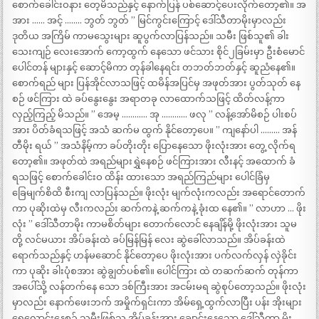
စောက်ခေါင်းဝနား တေ့မိသည်နှင့် နောက်ပြန် ပစ်ဆောင့်ပေးလိုက်တော့၏။ အ
အား …… အင့် …….. ဘွတ် ဘွတ် ” မြင်ကွင်းကြောင့် ဒေါ်သီတာမိုးမှာလည်း
ဒုတိယ အကြိမ် ကာမသွေးများ ဆူပွက်လာပြန်သည်။ သမီး ဖြစ်သူ၏ ခါး
သေးကျဉ် လေးအောက် ကော့ထွက် နေသော ဖင်သား စိုင်၂ခြမ်းမှာ ဦးစံမောင်
ပေါင်တန် များနှင့် ဆောင့်မိကာ တုန်ခါနေရင်း တဘတ်ဘတ်နှင့် ဆူညံနေ၏။
စောက်ရည် များ ပြန်အိုင်လာသဖြင့် ထမိန်အပြင်မှ အဖုတ်အား ပွတ်သုတ် နေ
စဉ် ဖင်ကြား ထဲ ခပ်နွေးနွေး အရာတခု လာထောက်သဖြင့် ထိတ်လန့်ကာ
လှည့်ကြည့် မိသည်။ ” အေမ့ ………… အု ………… ဖလု ” လန့်အော်မိစဉ် ပါးစပ်
အား ပိတ်ခံရသဖြင့် အသံ ဆက်မ ထွက် နိုင်တော့ပေ။ ” ကျနော်ပါ ……… အန်
တီမိုး ရယ် ” အသံနိမ့်ကာ ခပ်တိုးတိုး ပြောနေသော ဖိုးလုံးအား တွေ့ လိုက်ရ
တော့၏။ အဖုတ်ထဲ အရည်များရွှဲနေစဉ် ဖင်ကြားအား လီးနင့် အထောက် ခံ
ရသဖြင့် စောက်ခေါင်းဝ ထိန်း ထားသော အရည်ကြည်များ ပေါင်ခြံမှ
ခြေမျက်စိထိ စီးကျ လာပြန်သည်။ ဖိုးလုံး မျက်လုံးကလည်း အရောင်တောက်
ကာ ပုဆိုးထဲမှ လီးကလည်း ဆက်ကနဲ့ ဆက်ကနဲ့ ခုံးထ နေ၏။ ” လာဟာ … ဖိုး
လုံး ” ဒေါ်သီတာမိုး ကာမစိတ်များ တောက်လောင် နေချိန်မို့ ဖိုးလုံးအား သူမ
တို့ လင်မယား အိပ်ခန်းထဲ ခပ်မြန်မြန် လေး ဆွဲခေါ်လာသည်။ အိပ်ခန်းထဲ
ရောက်သည်နှင့် ဟန်မဆောင် နိုင်တော့ပေ ဖိုးလုံးအား ပက်လက်လှန် လှဲခိုင်း
ကာ ပုဆိုး ခါးပုံစအား ဆွဲချွတ်ပစ်၏။ ပေါင်ကြား ထဲ တဆက်ဆက် တုန်ကာ
အပေါ်သို့ လန်တက်နေ သော ဒစ်ကြီးအား အငမ်းမရ ဆွဲစုပ်တော့သည်။ ဖိုးလုံး
မှာလည်း နောက်ဖေးဘက် အမှိုက်ရှင်းကာ အိမ်ရှေ့ထွက်လာပြီး ပန်း အိုးများ
ရေလောင်းနေစဉ် သမီးဖြစ်သူ အိပ်ခန်းအား ချောင်းနေသော ဒေါ်သီတာ မိုး