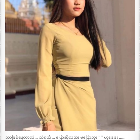
ဘာဖြစ်နေတာလဲ … သဲရယ် … ပြောဆိုလည်း မပြောဘူး ” ” ဟူးးးးးး ……