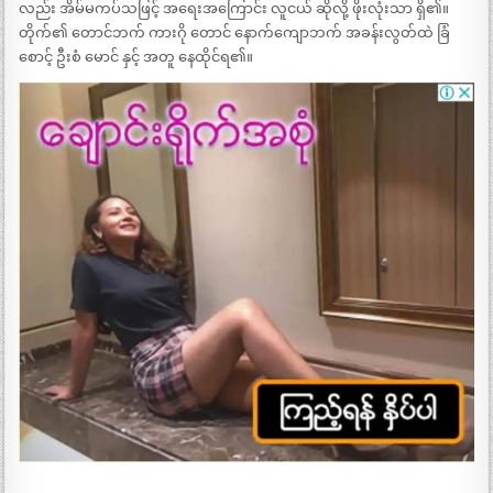
လည်း အိမ်မကပ်သဖြင့် အရေးအကြောင်း လူငယ် ဆိုလို့ ဖိုးလုံးသာ ရှိ၏။
တိုက်၏ တောင်ဘက် ကားဂို တောင် နောက်ကျောဘက် အခန်းလွတ်ထဲ ခြံ
စောင့် ဦးစံ မောင် နှင့် အတူ နေထိုင်ရ၏။