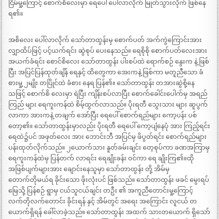
ငြိမ်မှု့ကြောင့် စောက်စိလေးမှာ ရေပေါ် ပေါ်လာလိုက် မြုတ်သွားလိုက် ဖြစ်နေ
ရ၏။
အစိလေး ပေါ်လာလိုက် သော်တာထွန်းမှ စောက်ပတ် အက်ကွဲကြောင်းအား
လျှာထိပ်ဖြင့် ပင့်ယက်ရင်း ဆွဲစုပ် ပေးနေသည်။ ရေစိုစို စောက်ပတ်လေးအား
အယက်ခံရင်း စောင်စိလေး သော်တာထွန်း ပါးစပ်ထဲ ရောက်စဉ် နွေးက နဲ့ ဖြစ်
ပြီး အပြင်ပြန်ထုတ်ချိန် ရေနှင့် ထိတွေကာ အေးကနဲ့ ဖြစ်ကာ မတူညီသော ခံ
စားမှု့ ၂မျိုး တပြိုင်ထဲ ခံစား နေရ ပြန်၏။ သော်တာထွန်း တအားဆွဲစို့နေ
သဖြင့် စောက်စိ လေးမှာ ရဲပြီး ကျိန်းစပ်လာပြီး စောက်ခေါင်းပေါက်မှ အရည်
ကြည် များ ရေကူးကန်ထဲ စိမ့်ထွက်လာသည်။ ပိုးရတီ သွေးသား များ ဆူပွက်
လာကာ အားကနဲ့ တချက် အော်ပြီး ရေပေါ် စောက်ရည်များ ကော့ပန်း ပစ်
တော့၏။ သော်တာထွန်းမှာလည်း ပိုးရတီ ရေပေါ် ကော့ပျံနေပုံ အား ကြည့်ရင်း
ရေထဲ၌ပင် အဖုတ်လေး အား ဘောင်းဘီ အပြင်မှ ဖိပွတ်ရင်း စောက်ရည်များ
ပန်းထုတ်လိုက်သည်။ ၂ယောက်သား နူတ်ခမ်းချင်း တေ့စုပ်ကာ ခဏအကြာမှ
ရေကူးကန်ထဲမှ ပြန်တက် လာရင်း ရေချိုးခန်း ဝင်ကာ ရေ ချိုးကြ၏။ထို
အဖြစ်ပျက်များအား ချောင်းနေသူမှာ သော်တာထွန်း တို့ အိမ်မှ
တောက်တိုမယ်ရ ခိုင်းသော ဖိုးလုံးပင် ဖြစ်သည်။ သော်တာထွန်း ဖခင် မွေးရပ်
မြေသို့ ပြန်စဉ် ရွာမှ ငယ်သူငယ်ချင်း တဦး ၏ အကူညီတောင်းမှု့ကြောင့်
လက်တိုလက်တောင်း ခိုင်းရန် နှင့် အိမ်တွင် အရေး အကြောင်း လူငယ် တ
ယောက်ရှိရန် ခေါ်လာခဲ့သည်။ သော်တာထွန်း အထက် သားတယောက် ရှိသော်