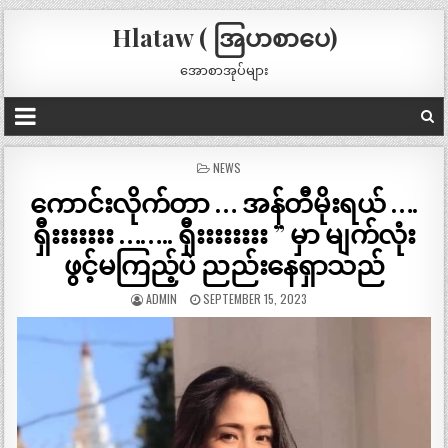
Hlataw ( အြပာစာပေ)
အောစာအုပ်များ
POSTED
NEWS
IN
ကောင်းလိုက်တာ … အန်တီမိုးရယ် ….
ရှီးးးးးးး …….. ရှီးးးးးးးး ” မှာ မျက်လုံး
ဖွင့်မကြည့်ပဲ ညည်းနေရှာသည်
ADMIN
SEPTEMBER 15, 2023