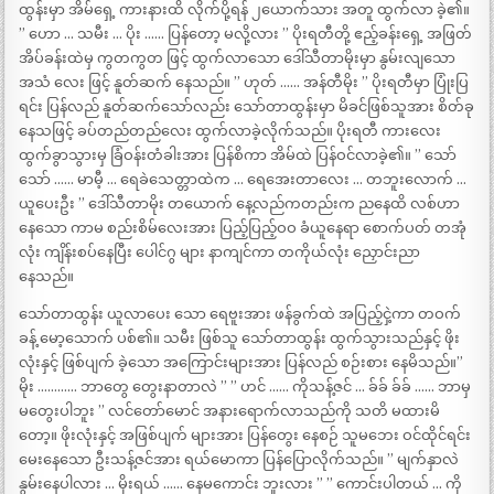
ထွန်းမှာ အိမ်ရှေ့ ကားနားထိ လိုက်ပို့ရန် ၂ယောက်သား အတူ ထွက်လာ ခဲ့၏။
” ဟော … သမီး … ပိုး …… ပြန်တော့ မလို့လား ” ပိုးရတီတို့ ဧည့်ခန်းရှေ့ အဖြတ်
အိပ်ခန်းထဲမှ ကွတကွတ ဖြင့် ထွက်လာသော ဒေါ်သီတာမိုးမှာ နွမ်းလျသော
အသံ လေး ဖြင့် နူတ်ဆက် နေသည်။ ” ဟုတ် …… အန်တီမိုး ” ပိုးရတီမှာ ပြုံးပြ
ရင်း ပြန်လည် နူတ်ဆက်သော်လည်း သော်တာထွန်းမှာ မိခင်ဖြစ်သူအား စိတ်ခု
နေသဖြင့် ခပ်တည်တည်လေး ထွက်လာခဲ့လိုက်သည်။ ပိုးရတီ ကားလေး
ထွက်ခွာသွားမှ ခြံဝန်းတံခါးအား ပြန်စိကာ အိမ်ထဲ ပြန်ဝင်လာခဲ့၏။ ” သော်
သော် …… မာမီ့ … ရေခဲသေတ္တာထဲက … ရေအေးတာလေး … တဘူးလောက် …
ယူပေးဦး ” ဒေါ်သီတာမိုး တယောက် နေ့လည်ကတည်းက ညနေထိ လစ်ဟာ
နေသော ကာမ စည်းစိမ်လေးအား ပြည့်ပြည့်ဝဝ ခံယူနေရာ စောက်ပတ် တအုံ
လုံး ကျိန်းစပ်နေပြီး ပေါင်ဂွ များ နာကျင်ကာ တကိုယ်လုံး ညှောင်းညာ
နေသည်။
သော်တာထွန်း ယူလာပေး သော ရေဗူးအား ဖန်ခွက်ထဲ အပြည့်ငှဲ့ကာ တဝက်
ခန့် မော့သောက် ပစ်၏။ သမီး ဖြစ်သူ သော်တာထွန်း ထွက်သွားသည်နှင့် ဖိုး
လုံးနှင့် ဖြစ်ပျက် ခဲ့သော အကြောင်းများအား ပြန်လည် စဉ်းစား နေမိသည်။”
မိုး ………… ဘာတွေ တွေးနာတာလဲ ” ” ဟင် …… ကိုသန့်ဇင် … ခ်ခ် ခ်ခ် …… ဘာမှ
မတွေးပါဘူး ” လင်တော်မောင် အနားရောက်လာသည်ကို သတိ မထားမိ
တော့။ ဖိုးလုံးနှင့် အဖြစ်ပျက် များအား ပြန်တွေး နေစဉ် သူမဘေး ဝင်ထိုင်ရင်း
မေးနေသော ဦးသန့်ဇင်အား ရယ်မောကာ ပြန်ပြောလိုက်သည်။ ” မျက်နှာလဲ
နွမ်းနေပါလား … မိုးရယ် …… နေမကောင်း ဘူးလား ” ” ကောင်းပါတယ် … ကို