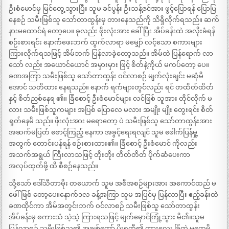
ဦးစံမောင်မှ မြင်တွေ့သွားပြီး သူမ ခင်ပွန်း ဦးသန့်ဇင်အား ဖွင့်ပြောရန် ပြောပြ
နေစဉ် သမီးဖြစ်သူ သော်တာထွန်းမှ တားနေသည်ကို သိရှိလိုက်ရသည်။ ဆက်
နားမထောင်ရဲ တော့ပေ။ ခုလည်း ဖိုးလုံးအား ခေါ်ပြီး အိပ်ခန်းထဲ အလိုးခံရန်
စဉ်းစားရင်း နောက်ဖေးဘက် ထွက်လာရာ မမျှော် လင့်သော စကားများ
ကြားလိုက်ရသဖြင့် အိမ်ဘက် ပြန်လာခဲ့တော့သည်။ အိမ်ထဲ ပြန်ရောက် လာ
သော် လည်း အယောင်ယောင် အမှားမှား ဖြင့် စိတ်နဲ့ကိုယ် မကပ်တော့ ပေ။
ခဏအကြာ သမီးဖြစ်သူ သော်တာထွန်း ဝင်လာစဉ် မျက်လုံးချင်း မဆုံမိ
အောင် သတိထား နေရသည်။ နောက် ရက်များတွင်လည်း ရင် တထိတ်ထိတ်
နှင့် စိတ်ညှစ်နေရ ၏။ ခြံစောင့် ဦးစံမောင်များ လင်ဖြစ် သူအား တိုင်လိုက် မ
လား သမီးဖြစ်သူကများ အပြစ် ပြောလေ မလား အမျိုး မျိုး တွေးရင်း စိတ်
ရှုတ်နေမိ သည်။ ဖိုးလုံးအား မရောတော့ ပဲ သမီးဖြစ်သူ သော်တာထွန်းအား
အဆက်မပြတ် စောင့်ကြည့် နေကာ အခွင့်ရေးရလျင် သူမ ဖေါက်ပြန်မှု့
အတွက် တောင်းပန်ရန် စဉ်းစားထား၏။ ခြံစောင့် ဦးစံမောင် ကိုလည်း
အသက်အရွယ် ကြီးလာသဖြင့် တိုးတိုး တိတ်တိတ် ပိုက်ဆံပေးကာ
အလုပ်ထုတ်ဖို့ ထိ စီစဉ်နေသည်။
သို့သော် ဒေါ်သီတာမိုး တယောက် သူမ အစီအစဉ်များအား အကောင်ထည် မ
ဖေါ်ဖြစ် တော့ပေ။နောက်၁လ ခန့်အကြာ သူမ အပြင်မှ ပြန်လာပြီး ဧည့်ခန်းထဲ
ခဏထိုင်ကာ အိမ်အတွင်းဘက် ဝင်လာစဉ် သမီးဖြစ်သူ သော်တာထွန်း
အိပ်ခန်းမှ စကားသံ သဲ့သဲ့ ကြားရသဖြင့် မျက်မှောင်ကြုံ့သွား မိ၏။သူမ
ပြန်လာစဉ် သမီးဖြစ်သူ၏ အချစ်တော် ပိုးရတီ၏ ကားလေး ခြံထဲ မတွေ့မိ