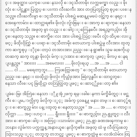
င္း အဖုတ္အား ယက္ေပးေနသလို ေဒၚသီတာမိုး လက္တဖက္မွာ လည္း ဖိုး
လုံး ေပါင္တန္အား ပြတ္သပ္ ေပးကာ လီးႀကီး အား တႁပြတ္ႁပြတ္ စုပ္ေပးေန
သည္။ လီးႀကီးမွာ ေဒၚသီတာမိုး ပါးစပ္ထဲ မဆန္႔မၿပဲ ဝင္ထြက္ ေနရင္း
အေၾကာမ်ား ေထာင္လာရ၏။ ဖိုးလုံး လွ်ာစြမ္း ေအာက္ ေရာက္ေနေသာ
ေဒၚသီတာမိုး အဖုတ္ မွာ လည္း ေဖါင္းႂကြေနၿပီး အရည္ၾကည္မ်ား အို
င္ေနေတာ့ သည္။ ေစာက္စိေလး အား ပါးစပ္ထဲ သြင္းၿပီး လွ်ာ ထိပ္ေလးျ
ဖင့္ ဖိထိုးဝိုက္ဆြဲ ေပးရာ ေဒၚသီတာမိုး တေယာက္ ပါးစပ္ထဲမွ လီးအား ထုတ္
ကာ ဆက္မစုပ္ ႏိုင္ေတာ့ပဲ တအားအား ညည္းေန ရွာ၏။ သူမ ခႏၶကိုယ္
တဆက္ ဆက္ တုန္ကာ ဖိုးလုံး မ်က္ႏွာအား ေစာက္ပတ္ ျဖင့္ ဖိကပ္ ေနရ
ျပန္သည္။ ” အားးးး ………အမေလးးး …….ဖိုးလုံးရယ္ …..အ ……အ ……… ငါ
……… ငါ …….. မရေတာ့ဘူး……. ကြၽတ္ကြၽတ္ ” ေဒၚသီတာမိုး တေယာက္
ညည္းေနရင္း ထထိုင္ကာ ဖိုးလုံး ကိုယ္လုံးအား ဆြဲလွန္ၿပီး ေထာင္မတ္ေ
နေသာ လီးေပၚ ခြထိုင္ကာ တဘြတ္ဘြတ္ျဖင့္ ေဆာင့္လိုးေတာ့ ၏။
ျဖဴေဖြး အိတြဲေနေသာ ႏို႔အုံ၂ဖက္ ရမ္းခါေနကာ မ်က္စိမိတ္ရင္း ဖင္ႀ
ကီး ေျမႇာက္လိုက္ ခ်လိုက္ႏွင့္ အခ်က္ ၄၀ခန္႔ မနား တမ္း ေဆာင့္ခ်ရ
င္း ေစာက္ရည္ မ်ား ပန္းထုတ္ ေနေတာ့သည္။ ” အ ……. အ ……. ေကာင္း
လိုက္တာ ……. အင္းဟင္း …….. ရွီးးးးး ရွီးးးး ” ေစာက္ရည္မ်ား ညႇစ္ထုတ္ရင္း လီး
အား ေစာက္ေခါင္း အတြင္းသားမ်ားျဖင့္ ညႇစ္ကာ ခဏအၾကာမွ ေ
ဘးနား လွဲခ်ကာ ပက္လက္လွန္ အနားယူေနလိုက္၏။ အဖုတ္ ထဲ မွ လီးကြၽတ္
သြားသည္ႏွင့္ တဘူဘူ တဘင္ဘင္ ျဖင့္ ေစာက္ပတ္ထဲမွ ေလအံသံမ်ား ထြ