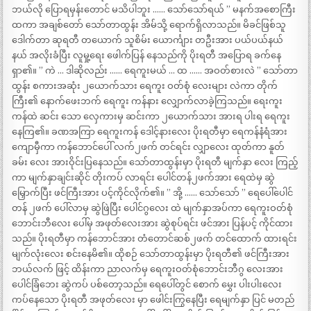
ဘယ်လို ပြောရမှန်းတောင် မသိပါဘူး …… သော်သော်ရယ် ” မနက်အစောကြီး
ထကာ အချစ်တော် သော်တာထွန်း အိမ်သို့ ရောက်ရှိလာသည်။ မိခင်ဖြစ်သူ
ဒေါက်တာ ဆုရတီ တယောက် သူစိမ်း ယောင်္ကျား တဦးအား ပယ်ပယ်နယ်
နယ် အလိုးခံပြီး လူမှု့ရေး ဖေါက်ပြန် နေသည်ကို ပိုးရတီ အပြောရ ခက်နေ
ရှာ၏။ ” ကဲ … ဒါဆိုလည်း …… ရေကူးမယ် … ထ …… အဝတ်စားလဲ ” သော်တာ
ထွန်း စကားအဆုံး ၂ယောက်သား ရေကူး ဝတ်စုံ လေးများ လဲကာ တိုက်
ကြီး၏ နောက်ဖေးဘက် ရေကူး ကန်နား လျှောက်လာခဲ့ကြသည်။ ရေးကူး
ကန်ထဲ ဆင်း သော လှေကားမှ ဆင်းကာ ၂ယောက်သား အားရ ပါးရ ရေကူး
နေကြ၏။ ခဏအကြာ ရေကူးကန် ဒေါင့်နားလေး ပိုးရတီမှာ ရေကန်နံရံအား
ကျောမှီကာ ကန်ဘောင်ပေါ် လက်၂ဖက် တင်ရင်း လျှာလေး ထုတ်ကာ နူတ်
ခမ်း လေး အားဝိုင်းပြနေသည်။ သော်တာထွန်းမှာ ပိုးရတီ မျက်နှာ လေး ကြည့်
ကာ မျက်နှာချင်းဆိုင် တိုးကပ် လာရင်း ပေါင်တန်၂ဖက်အား ရေထဲမှ ဆွဲ
မြှောက်ပြီး ဖင်ကြီးအား ပင့်ကိုင်လိုက်၏။ ” အို့ …… သော်သော် ” ရေပေါ်ပေါင်
တန် ၂ဖက် ပေါ်လာမှ ဆွဲဖြဲပြီး ပေါင်ဂွလေး ထဲ မျက်နှာအပ်ကာ ရေကူးဝတ်စုံ
ဘောင်းဘီလေး ပေါ်မှ အဖုတ်လေးအား ဆွဲစုပ်ရင်း ဖင်အား ပြန်ပင့် ကိုင်ထား
သည်။ ပိုးရတီမှာ ကန်ဘောင်အား တံတောင်ဆစ်၂ဖက် တင်ထောက် ထားရင်း
မျက်လုံးလေး စင်းနေမိ၏။ ထိုစဉ် သော်တာထွန်းမှာ ပိုးရတီ၏ ဖင်ကြီးအား
ဘယ်လက် ဖြင့် ထိန်းကာ ညာလက်မှ ရေကူးဝတ်စုံဘောင်းဘီဂွ လေးအား
ပေါင်ခြံဘေး ဆွဲကပ် ပစ်တော့သည်။ ရေပေါ်တွင် စောက် မွှေး ပါးပါးလေး
ကပ်နေသော ပိုးရတီ အဖုတ်လေး မှာ ဖေါင်းကြွနေပြီး ရေမျက်နှာ ပြင် မတည်