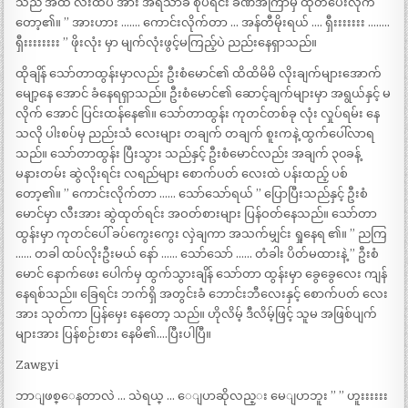
သည် အထိ လီးထိပ် အား အရသာခံ စုပ်ရင်း ခဏအကြာမှ ထုတ်ပေးလိုက်
တော့၏။ ” အားဟား ……. ကောင်းလိုက်တာ … အန်တီမိုးရယ် …. ရှီးးးးးးး ……..
ရှီးးးးးးးး ” ဖိုးလုံး မှာ မျက်လုံးဖွင့်မကြည့်ပဲ ညည်းနေရှာသည်။
ထိုချိန် သော်တာထွန်းမှာလည်း ဦးစံမောင်၏ ထိထိမိမိ လိုးချက်များအောက်
မျော့နေ အောင် ခံနေရရှာသည်။ ဦးစံမောင်၏ ဆောင့်ချက်များမှာ အရွယ်နှင့် မ
လိုက် အောင် ပြင်းထန်နေ၏။ သော်တာထွန်း ကုတင်တစ်ခု လုံး လှုပ်ရမ်း နေ
သလို ပါးစပ်မှ ညည်းသံ လေးများ တချက် တချက် စူးကနဲ့ ထွက်ပေါ်လာရ
သည်။ သော်တာထွန်း ပြီးသွား သည်နှင့် ဦးစံမောင်လည်း အချက် ၃၀ခန့်
မနားတမ်း ဆွဲလိုးရင်း လရည်များ စောက်ပတ် လေးထဲ ပန်းထည့် ပစ်
တော့၏။ ” ကောင်းလိုက်တာ …… သော်သော်ရယ် ” ပြောပြီးသည်နှင့် ဦးစံ
မောင်မှာ လီးအား ဆွဲထုတ်ရင်း အဝတ်စားများ ပြန်ဝတ်နေသည်။ သော်တာ
ထွန်းမှာ ကုတင်ပေါ် ခပ်ကွေးကွေး လှဲချကာ အသက်မျှင်း ရှုနေရ ၏။ ” ညကြ
…… တခါ ထပ်လိုးဦးမယ် နော် …… သော်သော် …… တံခါး ပိတ်မထားနဲ့ ” ဦးစံ
မောင် နောက်ဖေး ပေါက်မှ ထွက်သွားချိန် သော်တာ ထွန်းမှာ ခွေခွေလေး ကျန်
နေရစ်သည်။ ခြေရင်း ဘက်ရှိ အတွင်းခံ ဘောင်းဘီလေးနှင့် စောက်ပတ် လေး
အား သုတ်ကာ ပြန်မှေး နေတော့ သည်။ ဟိုလိမ့် ဒီလိမ့်ဖြင့် သူမ အဖြစ်ပျက်
များအား ပြန်စဉ်းစား နေမိ၏….ပြီးပါပြီ။
Zawgyi
ဘာျဖစ္ေနတာလဲ … သဲရယ္ … ေျပာဆိုလည္း မေျပာဘူး ” ” ဟူးးးးးး