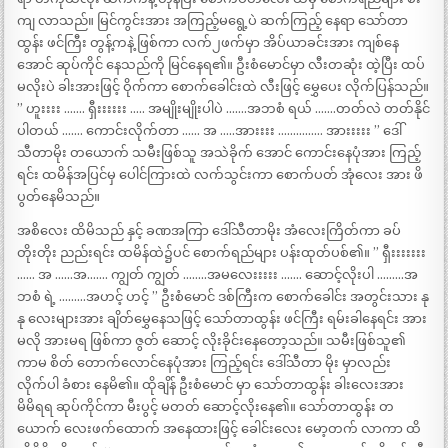
ကျ လာသည်။ မြင်ကွင်းအား အကြည့်မရွေ့ပဲ ဆက်ကြည့် နေရာ သော်တာ
ထွန်း ဖင်ကြီး တွန့်ကနဲ့ ဖြစ်ကာ လက်၂ဖက်မှာ အိပ်ယာခင်းအား ကျစ်နေ
အောင် ဆုပ်ကိုင် နေသည်ကို မြင်နေရ၏။ ဦးစံမောင်မှာ လီးတဆုံး ထဲ့ပြီး ထပ်
မလိုးပဲ ခါးအားဖြင့် ဝိုက်ကာ စောက်ခေါင်းထဲ လီးဖြင့် မွှေပေး လိုက်ပြန်သည်။
” ဟူးးးး ……. ရှီးးးးးး ….. အမျိုးမျိုးပါပဲ …….အဘစံ ရယ် …….တတ်လဲ တတ်နိုင်
ပါတယ် ……. ကောင်းလိုက်တာ …… အ …..အားးးး …………… အားးးးး ” ဒေါ်
သီတာမိုး တယောက် သမီးဖြစ်သူ အသဲခိုက် အောင် ကောင်းနေပုံအား ကြည့်
ရင်း ထမိန်အပြင်မှ ပေါင်ကြားထဲ လက်သွင်းကာ စောက်ပတ် အုံလေး အား ဖိ
ပွတ်နေမိသည်။
အစိလေး ထိမိသည် နှင့် ခဏအကြာ ဒေါ်သီတာမိုး အံလေးကြိတ်ကာ ခပ်
တိုးတိုး ညည်းရင်း ထမိန်ထဲ၌ပင် စောက်ရည်များ ပန်းထုတ်ပစ်၏။ ” ရှီးးးးးးး
…… အ ……အ……. ကျွတ် ကျွတ် ……..အမလေးးးးး ……. ဆောင့်လိုးပါ ………အ
ဘစံ ရဲ့ ………အဟင့် ဟင့် ” ဦးစံမောင် ဒစ်ကြီးက စောက်ခေါင်း အတွင်းသား နု
နု လေးများအား ချိတ်မွှေနေသဖြင့် သော်တာထွန်း ဖင်ကြီး ရမ်းခါနေရင်း အား
မလို အားမရ ဖြစ်ကာ ဇွတ် ဆောင့် လိုးခိုင်းနေတော့သည်။ သမီးဖြစ်သူ၏
ကာမ စိတ် တောက်လောင်နေပုံအား ကြည့်ရင်း ဒေါ်သီတာ မိုး မှာလည်း
လိုက်ပါ ခံစား နေမိ၏။ ထိုချိန် ဦးစံမောင် မှာ သော်တာထွန်း ခါးလေးအား
မိမိရရ ဆုပ်ကိုင်ကာ မီးပွင့် မတတ် ဆောင့်လိုးနေ၏။ သော်တာထွန်း တ
ယောက် လေးဖက်ထောက် အနေထားဖြင့် ခေါင်းလေး မော့တက် လာကာ ထိ