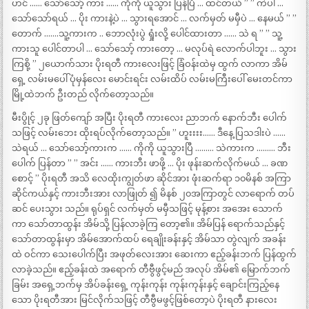
ဟင် …… သော်သော့် ကား …… ကိုကို ယူသွား ပြန်ပြီ … ထင်တယ် ” ” ကဲပါ …
သော်သော်ရယ် … ပိုး ကားနဲ့ပဲ … သွားရအောင် … လက်မှတ် မမှီပဲ … နေမယ် ” ”
တောက် …….သူ့ကားက .. ဘောလုံးပွဲ ရှုံးလို့ ပေါင်ထားတာ …… သဲ ရ ” ” သူ့
ကားသူ ပေါင်တာပါ … သော်သော့် ကားတော့ … မလုပ်ရဲ လောက်ပါဘူး … သွား
ကြစို့ ” ၂ယောက်သား ပိုးရတီ ကားလေးဖြင့် ခြံဝန်းထဲမှ ထွက် လာကာ အိမ်
ရှေ့ လမ်းမပေါ် ပုံမှန်လေး မောင်းရင်း လမ်းထိပ် လမ်းမကြီးပေါ် မေးတင်ကာ
မြို့ထဲဘက် ဦးတည် လိုက်တော့သည်။
မီးပွိုင့် ၂ခု ဖြတ်ကျော် အပြီး ပိုးရတီ ကားလေး ညာဘက် နောက်ဘီး ပေါက်
သဖြင့် လမ်းဘေး ထိုးရပ်လိုက်တော့သည်။ ” ဟူးးးး…… ဒီနေ့ ပြသဒါးပဲ ……
သဲရယ် … သော်သော့်ကားက …… ကိုကို ယူသွားပြီ ……… သဲကားက ……… ဘီး
ပေါက် ပြန်တာ ” ” အင်း …… ကားဘီး ဖာဖို့ … ပိုး ဖုန်းဆက်လိုက်မယ် … ခဏ
စောင့် ” ပိုးရတီ အသိ လေထိုးကျွတ်ဖာ ဆိုင်အား ဖုံးဆက်ရာ ၁၀မိနစ် အကြာ
ဆိုင်ကယ်နှင့် ကားဘီးအား လာဖြုတ် ၍ မိနစ် ၂၀အကြာတွင် လာရောက် တပ်
ဆင် ပေးသွား သည်။ ရုပ်ရှင် လက်မှတ် မမှီသဖြင့် မုန့်စား အအေး သောက်
ကာ သော်တာထွန်း အိမ်သို့ ပြန်လာခဲ့ကြ တော့၏။ အိမ်ပြန် ရောက်သည်နှင့်
သော်တာထွန်းမှာ အိမ်အောက်ထပ် ရေချိုးခန်းနှင့် အိမ်သာ တွဲလျက် အခန်း
ထဲ ဝင်ကာ သေးပေါက်ပြီး အဖုတ်လေးအား ဆေးကာ ဧည့်ခန်းဘက် ပြန်ထွက်
လာခဲ့သည်။ ဧည့်ခန်းထဲ အရောက် တီဗွီဖွင့်မည် အလုပ် အိမ်၏ မြောက်ဘက်
ခြမ်း အရှေ့ဘက်မှ အိပ်ခန်းရှေ့ ကုန်းကုန်း ကုန်းကုန်းနှင့် ချောင်းကြည့်နေ
သော ပိုးရတီအား မြင်လိုက်သဖြင့် တီဗွီမဖွင့်ဖြစ်တော့ပဲ ပိုးရတီ နားလေး