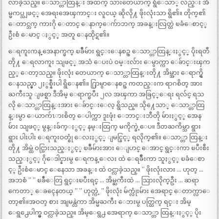
လာခဲ့သည္။ ေသာ္တာထြန္း အထက္ သားတေယာက္ ရွိေသာ္ လည္း အိ
မ္မကပ္သျဖင့္ အေရးအေၾကာင္း လူငယ္ ဆိုလို႔ ဖိုးလုံးသာ ရွိ၏။ တိုက္၏
ေတာင္ဘက္ ကားဂို ေတာင္ ေနာက္ေက်ာဘက္ အခန္းလြတ္ထဲ ၿခံေစာင့္
ဦးစံ ေမာင္ ႏွင့္ အတူ ေနထိုင္ရ၏။
ေရကူးကန္ အေနာက္ဖက္ ၿခဳံမ်ား ရွင္းေနစဥ္ ေသာ္တာထြန္းႏွင့္ ပိုးရတီ
တို႔ ေရလာကူး သျဖင့္ အသံ ေပးပဲ ဝမ္းလ်ား ေမွာက္ကာ ေခ်ာင္းၾက
ည့္ ေတာ့သည္။ ဖိုးလုံး တေယာက္ ေသာ္တာထြန္းတို႔ အိမ္အား ေရာက္ရွိ
ေနသည္မွာ ၂ႏွစ္နီးပါ ရွိေန၏။ ႐ြာမွာေနစဥ္ ကတည္းက ရာဂစိတ္ အား
ႀကီးသူ ျဖစ္ရာ ဒီအိမ္ ေရာက္ၿပီး ၂လ အၾကာ အခြင့္ေရး ရလ်င္ ရသ
လို ေသာ္တာထြန္းအား ေခ်ာင္းေလ့ ရွိသည္။ သို႔ေသာ္ ေသာ္တာထြ
န္းမွာ ေယာက်ၤားစိတ္ ေပါက္ကာ ဒူးဖုံး ေဘာင္းဘီတို မ်ားႏွင့္ အေန
မ်ား သျဖင့္ မွန္းခ်က္ႏွင့္ နမ္းထြက္ မကိုက္ခဲ့ေပ။ ဒီတႀကိမ္သာ ရွား
ရွား ပါးပါး ေရကူးဝတ္စုံ ေလးႏွင့္ ျမင္ခြင့္ ရလိုက္၏။ ေသာ္တာ ထြန္း
တို႔ အိမ္ထဲ ဝင္သြားသည္ႏွင့္ ၿခဳံမ်ားအား ေျပာင္ ေအာင္ ရွင္းကာ ၿပီးစီး
သည္ႏွင့္ ဂိုေဒါင္နားမွ ေရကန္ ေလး ထဲ ေရခ်ိဳးကာ သူႏွင့္ ၿခံေစာ
င့္ ဦးစံေမာင္ ေနေသာ အခန္း ထဲ ဝင္လာခဲ့သည္။ ” ဖိုးလုံးလား … ဟုတ္ …
အဘစံ ” ” ၿခဳံေတြ ရွင္းၿပီးရင္ … အိမ္ႀကီးထဲ … သြားလိုက္ဦး … ဆရာ
ကေတာ္ ေခၚေနတယ္ ” ” ဟုတ္ကဲ့ ” ဖိုးလုံး မ်က္လုံးမ်ား အေရာင္ ေတာက္လာေ
တာ့၏။အဝတ္ စား အျမန္လဲကာ အိမ္မႀကီး ေဘးမွ ပတ္ထြက္ ရင္း အိမ္
ေရွ႕ေပါက္မွ ဝင္လာခဲ့သည္။ အိမ္ေရွ႕ အေရာက္ ေသာ္တာ ထြန္းႏွင့္ ပိုး