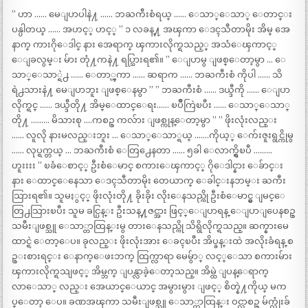
” ဟာ …… မေျပာပါနဲ႔ …… ဘႀကီးစံရယ္ …… ေသာ္ေသာ္ ေတာင္း
ပန္ပါတယ္ …… အဟင့္ ဟင့္ ” ၁ လခန္႔ အၾကာ ေဒၚသီတာမိုး အိမ္ အေ
နာက္ ကားဂိုေဒါင္ နား အေရာက္ ၾကားလိုက္ရသည့္ အသံေၾကာင့္
ေျခလွမ္း မ်ား တုံ႔ကနဲ႔ ရပ္သြားရ၏။ ” ေျပာမွ ျဖစ္ေတာ့မွာ … ေ
သာ္ေသာ္ရဲ႕ …… ေတာ္ၾကာ …… ဆရာက …… ဘႀကီးစံ ကိုပါ …… သိ
ရဲ႕သားနဲ႔ မေျပာဘူး ျဖစ္ေနမွာ ” ” ဘႀကီးစံ …… ဒယ္ဒီကို …… ေျပာ
လိုက္ရင္ …… ဒယ္ဒီတို႔ အိမ္ေထာင္ေရး…… ၿပိဳကြဲၿပီး …… ေသာ္ေသာ္
တို႔ ……… မိသားစု ….ကစဥ္ ကလ်ား ျဖစ္ကုန္ေတာ့မွာ ” ” ဖိုးလုံးလည္း
…… လူလို နားမလည္းဘူး … ေသာ္ေသာ္ရယ္ …….ကိုယ့္ ေက်းဇူးရွင္ကိုမွ
…… လုပ္ရက္တယ္ … ဘႀကီးစံ ေတြ႕ေနတာ …… ၅ခါ ေလာက္ရွိၿပီ ………
ဟူးးးး ” ၿခံေစာင့္ ဦးစံေမာင္ စကားေၾကာင့္ ဂိုေဒါင္နား ေခ်ာင္း
နား ေထာင္ေနေသာ ေဒၚသီတာမိုး တေယာက္ ေခါင္းနဘမ္း ႀကီး
သြားရ၏။ သူမႏွင့္ ဖိုးလုံးတို႔ ခိုးခိုး လိုးေနသည္ကို ဦးစံေမာင္မွ ျမင္ေ
တြ႕သြားၿပီး သူမ ခင္ပြန္း ဦးသန္႔ဇင္အား ဖြင့္ေျပာရန္ ေျပာျပေနစဥ္
သမီးျဖစ္သူ ေသာ္တာထြန္းမွ တားေနသည္ကို သိရွိလိုက္ရသည္။ ဆက္နားမေ
ထာင္ရဲ ေတာ့ေပ။ ခုလည္း ဖိုးလုံးအား ေခၚၿပီး အိပ္ခန္းထဲ အလိုးခံရန္ စ
ဥ္းစားရင္း ေနာက္ေဖးဘက္ ထြက္လာရာ မေမွ်ာ္ လင့္ေသာ စကားမ်ား
ၾကားလိုက္ရသျဖင့္ အိမ္ဘက္ ျပန္လာခဲ့ေတာ့သည္။ အိမ္ထဲ ျပန္ေရာက္
လာေသာ္ လည္း အေယာင္ေယာင္ အမွားမွား ျဖင့္ စိတ္နဲ႔ကိုယ္ မက
ပ္ေတာ့ ေပ။ ခဏအၾကာ သမီးျဖစ္သူ ေသာ္တာထြန္း ဝင္လာစဥ္ မ်က္လုံးခ်