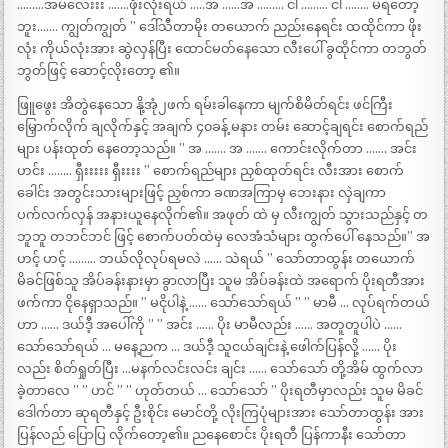
………အမလေးးး …….ဖိုးလုံးရယ် …..အ ……အ ……… ငါ ……… ငါ …….. မရတော့
ဘူး……. ကျွတ်ကျွတ် ” ဒေါ်သီတာမိုး တယောက် ညည်းနေရင်း ထထိုင်ကာ ဖိုး
လုံး ကိုယ်လုံးအား ဆွဲလှန်ပြီး ထောင်မတ်နေသော လီးပေါ် ခွထိုင်ကာ တဘွတ်
ဘွတ်ဖြင့် ဆောင့်လိုးတော့ ၏။
ဖြူဖွေး အိတွဲနေသော နို့အုံ၂ဖက် ရမ်းခါနေကာ မျက်စိမိတ်ရင်း ဖင်ကြီး
မြှောက်လိုက် ချလိုက်နှင့် အချက် ၄၀ခန့် မနား တမ်း ဆောင့်ချရင်း စောက်ရည်
များ ပန်းထုတ် နေတော့သည်။ ” အ ……. အ ……. ကောင်းလိုက်တာ ……. အင်း
ဟင်း …….. ရှီးးးးး ရှီးးးး ” စောက်ရည်များ ညှစ်ထုတ်ရင်း လီးအား စောက်
ခေါင်း အတွင်းသားများဖြင့် ညှစ်ကာ ခဏအကြာမှ ဘေးနား လှဲချကာ
ပက်လက်လှန် အနားယူနေလိုက်၏။ အဖုတ် ထဲ မှ လီးကျွတ် သွားသည်နှင့် တ
ဘူဘူ တဘင်ဘင် ဖြင့် စောက်ပတ်ထဲမှ လေအံသံများ ထွက်ပေါ် နေသည်။” အ
ဟင့် ဟင့် ……… ဘယ်လိုလုပ်ရမလဲ …… သဲရယ် ” သော်တာထွန်း တယောက်
မိခင်ဖြစ်သူ အိပ်ခန်းနားမှာ ခွာလာပြီး သူမ အိပ်ခန်းထဲ အရောက် ပိုးရတီအား
ဖက်ကာ ငိုနေရှာသည်။ ” မငိုပါနဲ့ …… သော်သော်ရယ် ” ” မာမီ … လုပ်ရက်တယ်
ဟာ …… ဒယ်ဒီ့ အပေါ်ကို ” ” အင်း …… ပိုး မာမီလည်း …… အတူတူပါပဲ ……
သော်သော်ရယ် … မနေ့ညက … ဒယ်ဒီ့ သူငယ်ချင်းနဲ့ ဖေါက်ပြန်လို့ …… ပိုး
လည်း စိတ်ရှုတ်ပြီး …မနက်လင်းလင်း ချင်း …… သော်သော် တို့အိမ် ထွက်လာ
ခဲ့တာလေ ” ” ဟင် ” ” ဟုတ်တယ် … သော်သော် ” ပိုးရတီမှာလည်း သူမ မိခင်
ဒေါက်တာ ဆုရတီနှင့် ဦးစိုင်း မောင်တို့ လိုးကြပုံများအား သော်တာထွန်း အား
ပြန်လည် ပြောပြ လိုက်တော့၏။ ညနေစောင်း ပိုးရတီ ပြန်ကာနီး သော်တာ