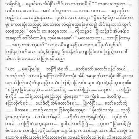
သန့်ဇင်ရဲ့ … နေ့ခင်းက အိပ်ပြီး အိပ်ယာ ထကာစမို့ပါ ” ” ကလေးတွေရော ……
သမီးက ခုလေးပဲ …… အထဲ ဝင်သွားတာ …… သားလေးက ……… နေ့လည် က
တည်း က …… လည်နေတာ …… ခုထိ မလာ သေးဘူး ” ဦးသန့်ဇင်မှာ ဒေါ်သီတာ
မိုး စကားဆုံးသည်နှင့် အဝတ်စား လဲရန် ဧည့်ခန်းမှ ထ၍ အိပ်ခန်းဘက် ထွက်
လာခဲ့သည်။ ” ထမင်း စားတော့မလား …… ကိုသန့်ဇင် ” ဦးသန့်ဇင် အိပ်ခန်းဝ
အရောက် ဒေါ်သီတာမိုးမှ လှမ်းမေးနေ၏။ ” မစားသေးဘူး … သားပြန်လာမှ
…… အတူ စားတော့မယ် ” သားသမီးများနှင့် မယားအပေါ် ခုထိ ချစ်ခင်
ကြင်နာ တတ်သော ခင်ပွန်းဖြစ်သူ ဦးသန့်ဇင် ကျောပြင်အား ကြည့်ကာ ဒေါ်
သီတာမိုး တယောက် ပြုံးနေမိသည်။
” ဟာ …… မပြောပါနဲ့ …… ဘကြီးစံရယ် …… သော်သော် တောင်းပန်ပါတယ် ……
အဟင့် ဟင့် ” ၁ လခန့် အကြာ ဒေါ်သီတာမိုး အိမ် အနောက် ကားဂိုဒေါင် နား အ
ရောက် ကြားလိုက်ရသည့် အသံကြောင့် ခြေလှမ်း များ တုံ့ကနဲ့ ရပ်သွားရ၏။
” ပြောမှ ဖြစ်တော့မှာ … သော်သော်ရဲ့ …… တော်ကြာ …… ဆရာက …… ဘကြီး
စံ ကိုပါ …… သိရဲ့သားနဲ့ မပြောဘူး ဖြစ်နေမှာ ” ” ဘကြီးစံ …… ဒယ်ဒီကို ……
ပြောလိုက်ရင် …… ဒယ်ဒီတို့ အိမ်ထောင်ရေး…… ပြိုကွဲပြီး …… သော်သော်တို့
……… မိသားစု ….ကစဉ် ကလျား ဖြစ်ကုန်တော့မှာ ” ” ဖိုးလုံးလည်း …… လူလို
နားမလည်းဘူး … သော်သော်ရယ် …….ကိုယ့် ကျေးဇူးရှင်ကိုမှ …… လုပ်ရက်
တယ် … ဘကြီးစံ တွေ့နေတာ …… ၅ခါ လောက်ရှိပြီ ……… ဟူးးးး ” ခြံစောင့် ဦး
စံမောင် စကားကြောင့် ဂိုဒေါင်နား ချောင်း နား ထောင်နေသော ဒေါ်သီတာမိုး တ
ယောက် ခေါင်းနဘမ်း ကြီးသွားရ၏။ သူမနှင့် ဖိုးလုံးတို့ ခိုးခိုး လိုးနေသည်ကို