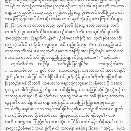
သဖြင့် ဘယ်သူနဲ့ စကားပြောနေလည်း စဉ်းစား ရင်း အိပ်ခန်းနား တိုးကပ်ကာ
ချောင်းကြည့်လိုက်တော့ သည်။ ုခြံစောင့်ဖြစ်သူ ဦးစံမောင် ပေါင်ကြားမှ လီး
အား ကြည့်ရင်း ဒေါ်သီတာမိုး တစ်ယောက် မျက်လုံး ပြူးကာ ကြက်သီးများ
ဖြိုးဖြိုးဖျင်းဖျင်း ထလာရသည်။ ထိုချိန်သမီးဖြစ်သူ သော် တာထွန်း လက်
တဖက်မှာ ဒူးထောက်ထိုင်ထားသော ဦးစံမောင် လီးအား ဆုပ်ကိုင်ရင်း လီး
အရည်ပြားအား ဖြဲချလိုက်ပြန်၏။ ဦးစံမောင်၏ ကြီးမား တုတ်ခိုင်သော လီး
ကြောင့် ဒေါ်သီတာမိုးစိတ်လှုပ်ရှား နေမိသည်။ ဖိုးလုံး လီးထက် အနည်းငယ်
တုတ်ကာ လီးထိပ်မှ ကော့တက် နေသော ဒစ်ကြီးအား ကြည့်ရင်း စောက်ပတ်
ဝလေးထဲ တဆစ်ဆစ်ဖြင့် အရည်ကြည်များ စိမ့်ထွက်လာ၏။ ” အင်းဟင်း
…… တုတ်လိုက်ထဲ …ဟာကြီး …… ဘယ်ချိန် မြင်ရမြင်ရ ……… အားရလိုက်တာ
……… အဘစံရယ် …… ရွှတ် ရွှတ် ” သော်တာထွန်း တယောက် လီးအား တရွှတ်
ရွှတ် နမ်းကာ ပါးပြင်ပေါ်တင်ပြီး ဖိကပ် ပွတ့်လှိမ့်ရင်း ခပ်တိုးတိုး ပြောဆိုနေ
ပြန်သည်။ ဒေါ်သီတာမိုး တယောက် ချောင်းကြည့်နေရင်း ခြံစောင့် ဦးစံမောင်
မှာ သူမ ဖေါက်ပြန်သည့် ကိစ္စအား သမီးဖြစ်သူအား အကြပ်ကိုင်ပြီး လိုးလိုက်
သည်ကို ချက်ချင်း ရိပ်မိ လိုက်၏။ သူမတို့ လင်မယား သမီးဖြစ်သူ သော်တာ
ထွန်း၏ ယောင်္ကျားစိတ် ပျောက်ရန် နှစ်အတော်ကြာ ကြိုးစားခဲ့ဖူးသည်
ဘယ်လိုမှ မရခဲ့ပေ။ ၁လ ထဲနှင့် သမီးဖြစ်သူ၏ ယောင်္ကျားစိတ်အား ဖျောက်
ကာ လိုးနိုင်ခဲ့သော ဦးစံမောင်အား ဖြုံနေမိသည်။ သမီး ဖြစ်သူ၏ ကာမ
အထိအတွေ့အား ကြည့်ရင်း ပထမ ဆုံး အကြိမ် မဟုတ်မှန်း သိရှိနေ၏။ ၁လ
အတွင်း ဦးစံမောင် ဘယ်၂ကြိမ် လိုးထားမှန်း မခန့်မန်းနိုင်ပေ။ ” အင့်……. ပြွတ်