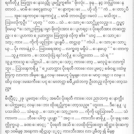
ရတီတို႔ ထြက္လာ ေနသည္ကို ျမင္လိုက္ရ၏။ ” ဖိုးလုံး … ခုန … နင္ ဘယ္သြားေန
တာလဲ … မာမီ ေခၚေနတယ္ ” ” ေနာက္ေဖး …… ဟို ဟို ” ” ကဲ … ေတာ္ၿပီ
……… အူေၾကာင္ေၾကာင္နဲ႔ … မာမီ ဘာဝယ္ခိုင္းမလဲ …… မသိဘူး …
သြားလိုက္ဦး ” ” ဟုတ္ ” ” လာ … သဲ … ေသာ္ေသာ္တို႔လည္း … ႐ုပ္ရွင္
ဒိုးမယ္ “ေသာ္တာထြန္းမွာ ဖိုးလုံးအား ေျပာရင္း ပိုးရတီအား တဆက္တ
ည္း ေျပာကာ ၂ေယာက္သား ထြက္လာခဲ့ လိုက္ ၏။ ” ဟင္ …… ေသာ္ေ
သာ့္ ကား …… ကိုကို ယူသြား ျပန္ၿပီ … ထင္တယ္ ” ” ကဲပါ … ေသာ္ေသာ္ရ
ယ္ … ပိုး ကားနဲ႔ပဲ … သြားရေအာင္ … လက္မွတ္ မမွီပဲ … ေနမယ္ ” ” ေတာက္
…….သူ႔ကားက .. ေဘာလုံးပြဲ ရႈံးလို႔ ေပါင္ထားတာ …… သဲ ရ ” ”
သူ႔ကားသူ ေပါင္တာပါ … ေသာ္ေသာ့္ ကားေတာ့ … မလုပ္ရဲ ေလာက္ပါ
ဘူး … သြားၾကစို႔ ” ၂ေယာက္သား ပိုးရတီ ကားေလးျဖင့္ ၿခံဝန္းထဲမွ
ထြက္ လာကာ အိမ္ေရွ႕ လမ္းမေပၚ ပုံမွန္ေလး ေမာင္းရင္း လမ္း
ထိပ္ လမ္းမႀကီးေပၚ ေမးတင္ကာ ၿမိဳ႕ထဲဘက္ ဦးတည္ လိုက္ေတာ့သ
ည္။
မီးပြိဳင့္ ၂ခု ျဖတ္ေက်ာ္ အၿပီး ပိုးရတီ ကားေလး ညာဘက္ ေနာက္ဘီး
ေပါက္သျဖင့္ လမ္းေဘး ထိုးရပ္လိုက္ေတာ့သည္။ ” ဟူးးးး…… ဒီေန႔ ျ
ပသဒါးပဲ …… သဲရယ္ … ေသာ္ေသာ့္ကားက …… ကိုကို ယူသြားၿပီ ……… သဲ
ကားက ……… ဘီးေပါက္ ျပန္တာ ” ” အင္း …… ကားဘီး ဖာဖို႔ … ပိုး ဖုန္းဆ
က္လိုက္မယ္ … ခဏ ေစာင့္ ” ပိုးရတီ အသိ ေလထိုးကြၽတ္ဖာ ဆိုင္အား ဖုံးဆက္
ရာ ၁၀မိနစ္ အၾကာ ဆိုင္ကယ္ႏွင့္ ကားဘီးအား လာျဖဳတ္ ၍ မိနစ္