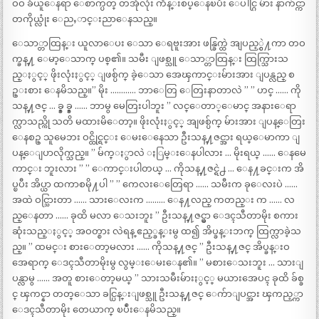
ဝဝ ခံယူေနရာ ေစာက္ပတ္ တအုံလုံး က်ိန္းစပ္ေနၿပီး ေပါင္ဂြ မ်ား နာက်င္ကာ
တကိုယ္လုံး ေညႇာင္းညာေနသည္။
ေသာ္တာထြန္း ယူလာေပး ေသာ ေရဗူးအား ဖန္ခြက္ထဲ အျပည့္ငွဲ႔ကာ တဝ
က္ခန္႔ ေမာ့ေသာက္ ပစ္၏။ သမီး ျဖစ္သူ ေသာ္တာထြန္း ထြက္သြားသ
ည္ႏွင့္ ဖိုးလုံးႏွင့္ ျဖစ္ပ်က္ ခဲ့ေသာ အေၾကာင္းမ်ားအား ျပန္လည္ စ
ဥ္းစား ေနမိသည္။” မိုး ………… ဘာေတြ ေတြးနာတာလဲ ” ” ဟင္ …… ကို
သန္႔ဇင္ … ခ္ခ္ ခ္ခ္ …… ဘာမွ မေတြးပါဘူး ” လင္ေတာ္ေမာင္ အနားေရာ
က္လာသည္ကို သတိ မထားမိေတာ့။ ဖိုးလုံးႏွင့္ အျဖစ္ပ်က္ မ်ားအား ျပန္ေတြး
ေနစဥ္ သူမေဘး ဝင္ထိုင္ရင္း ေမးေနေသာ ဦးသန္႔ဇင္အား ရယ္ေမာကာ ျ
ပန္ေျပာလိုက္သည္။ ” မ်က္ႏွာလဲ ႏြမ္းေနပါလား … မိုးရယ္ …… ေနမေ
ကာင္း ဘူးလား ” ” ေကာင္းပါတယ္ … ကိုသန္႔ဇင္ရဲ႕ … ေန႔ခင္းက အိ
ပ္ၿပီး အိပ္ယာ ထကာစမို႔ပါ ” ” ကေလးေတြေရာ …… သမီးက ခုေလးပဲ ……
အထဲ ဝင္သြားတာ …… သားေလးက ……… ေန႔လည္ ကတည္း က …… လ
ည္ေနတာ …… ခုထိ မလာ ေသးဘူး ” ဦးသန္႔ဇင္မွာ ေဒၚသီတာမိုး စကား
ဆုံးသည္ႏွင့္ အဝတ္စား လဲရန္ ဧည့္ခန္းမွ ထ၍ အိပ္ခန္းဘက္ ထြက္လာခဲ့သ
ည္။ ” ထမင္း စားေတာ့မလား …… ကိုသန္႔ဇင္ ” ဦးသန္႔ဇင္ အိပ္ခန္းဝ
အေရာက္ ေဒၚသီတာမိုးမွ လွမ္းေမးေန၏။ ” မစားေသးဘူး … သားျ
ပန္လာမွ …… အတူ စားေတာ့မယ္ ” သားသမီးမ်ားႏွင့္ မယားအေပၚ ခုထိ ခ်စ္ခ
င္ ၾကင္နာ တတ္ေသာ ခင္ပြန္းျဖစ္သူ ဦးသန္႔ဇင္ ေက်ာျပင္အား ၾကည့္ကာ
ေဒၚသီတာမိုး တေယာက္ ၿပဳံးေနမိသည္။