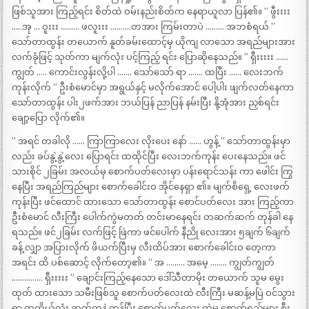
ဖြစ်သူအား ကြည့်ရင်း စိတ်ထဲ ဝမ်းနည်းစိတ်က နေရာယူလာ ပြန်၏။ ” ဖွီးးးး
…..အု … ဝူးးး ……… ဖလူးးး ……….တအား ကြမ်းတာပဲ ……… အဘစံရယ် ”
သော်တာထွန်း တယောက် နူတ်ခမ်းထောင့်မှ ယိုကျ လာသော အရည်များအား
လက်ခုံဖြင့် သုတ်ကာ မျက်လုံး ပင့်ကြည့် ရင်း ပြောဆိုနေသည်။ ” ရှီးးးးး ……
ကျွတ် ….. ကောင်းလွန်းလို့ပါ ……. သော်သော် ရာ ……. ထပြီး …… လေးဘက်
ကုန်းလိုက် ” ဦးစံမောင်မှာ အရွယ်နှင့် မလိုက်အောင် ပေါ့ပါး ဖျက်လတ်နေကာ
သော်တာထွန်း ပါး၂ဖက်အား ဘယ်ပြန် ညာပြန် နမ်းပြီး နို့အုံအား ညှစ်ရင်း
ချော့ပြော လိုက်၏။
” အရင် တခါလို …… ကြာကြာလေး လိုးပေး နော် …… ဟွန့် ” သော်တာထွန်းမှာ
လည်း ခပ်နွဲ့နွဲ့လေး ပြောရင်း ထထိုင်ပြီး လေးဘက်ကုန်း ပေးနေသည်။ ဖင်
သားစိုင် ၂ခြမ်း အလယ်မှ စောက်ပတ်လေးမှာ ပန်းရောင်သန်း ကာ ဖေါင်း ကြွ
နေပြီး အရည်ကြည်များ စောက်ခေါင်းဝ အိုင်နေရှာ ၏။ မျက်စိရှေ့ လေးဖက်
ကုန်းပြီး ဖင်ထောင် ထားသော သော်တာထွန်း စောင်ပတ်လေး အား ကြည့်ကာ
ဦးစံမောင် လီးကြီး ပေါက်ကွဲမတတ် တင်းမာနေရင်း တဆက်ဆက် တုန်ခါ နေ
ရသည်။ ဖင်၂ခြမ်း လက်ဖြင့် ဖြဲကာ ဖင်ပေါက် နီညို လေးအား ၅ချက် ၆ချက်
ခန့် လျှာ အပြားလိုက် ဖိယက်ပြီးမှ လီးထိပ်အား စောက်ခေါင်းဝ တေ့ကာ
အရင်း ထိ ပစ်ဆောင့် လိုက်တော့၏။ ” အ ……… အမေ့ …….. ကျွတ်ကျွတ်
…………… ရှီးးးးး ” ချောင်းကြည့်နေသော ဒေါ်သီတာမိုး တယောက် သူမ မွေး
ထုတ် ထားသော သမီးဖြစ်သူ စောက်ပတ်လေးထဲ လီးကြီး မဆန့်မပြဲ ဝင်သွား
ရာ တကိုယ်လုံး ဆက်ကနဲ့ တုန်ပြီး စောက်ပတ်လေး ထဲမှ စောက်ရည်များ စီး