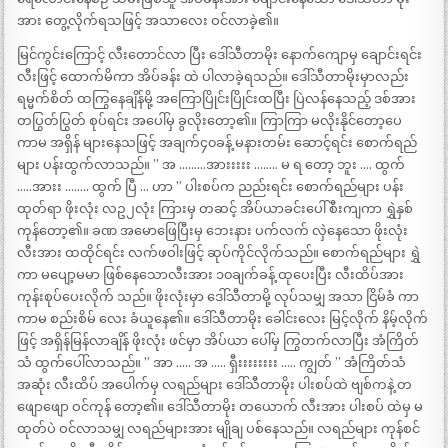
အား တွေ့လိုက်ရသဖြင့် အသာလေး ဝင်လာခဲ့၏။
မြင်ကွင်းကြောင့် လီးတောင်လာ ပြီး ဒေါ်သီတာမိုး နောက်ကျောမှ ချောင်းရင်း
လီးဖြင့် ထောက်မိကာ အိပ်ခန်း ထဲ ပါလာခဲ့ရသည်။ ဒေါ်သီတာမိုးမှာလည်း
ရမ္မက်စိတ် ထကြွနေချိန်မို့ အကြောပြိုင်းပြိုင်းထပြီး ပြဲလန်နေသည့် ဒစ်အား
တပြွတ်ပြွတ် စုပ်ရင်း အပေါ်မှ ခွလိုးတော့၏။ ကြာကြာ မလိုးနိုင်တော့ပေ
ကာမ အရှိန် များနေသဖြင့် အချက်၄၀ခန့် မနားတမ်း ဆောင့်ရင်း စောက်ရည်
များ ပန်းထွက်လာသည်။ ” အ ………အားးးးး …….. မ ရ တော့ ဘူး …. ထွက်
…..အားး …….. ထွက် ပြီ … ဟာ ” ပါးစပ်က ညည်းရင်း စောက်ရည်များ ပန်း
ထုတ်ရာ ဖိုးလုံး လဥ၂လုံး ကြားမှ တဆင့် အိပ်ယာခင်းပေါ် စီးကျကာ ရွှဲနှစ်
ကုန်တော့၏။ ခဏ အမောဖြေပြီးမှ ဘေးနား ပက်လက် လှဲနေသော ဖိုးလုံး
လီးအား ထထိုင်ရင်း လက်ဖဝါးဖြင့် ဆုပ်ကိုင်လိုက်သည်။ စောက်ရည်များ ရွှဲ
ကာ မပျော့မမာ ဖြစ်နေသောလီးအား ၁၀ချက်ခန့် ထုပေးပြီး လီးထိပ်အား
ကုန်းစုပ်ပေးလိုက် သည်။ ဖိုးလုံးမှာ ဒေါ်သီတာမို့ လုပ်သမျှ အသာ ငြိမ်ခံ ကာ
ကာမ စည်းစိမ် လေး ခံယူနေ၏။ ဒေါ်သီတာမိုး ခေါင်းလေး မြင့်လိုက် နိမ့်လိုက်
ဖြင့် အရှိန်မြန်လာချိန် ဖိုးလုံး ဖင်မှာ အိပ်ယာ ပေါ်မှ ကြွတက်လာပြီး အံကြိတ်
သံ ထွက်ပေါ်လာသည်။ ” အာ ….. အ ….. ရှီးးးးးးးး ….. ကျွတ် ” အံကြိတ်သံ
အဆုံး လီးထိပ် အပေါက်မှ လရည်များ ဒေါ်သီတာမိုး ပါးစပ်ထဲ ဗျစ်ကနဲ့ တ
ဖျောဖျော ဝင်ကုန် တော့၏။ ဒေါ်သီတာမိုး တယောက် လီးအား ပါးစပ် ထဲမှ မ
ထုတ်ပဲ ဝင်လာသမျှ လရည်များအား မျိုချ ပစ်နေသည်။ လရည်များ ကုန်စင်