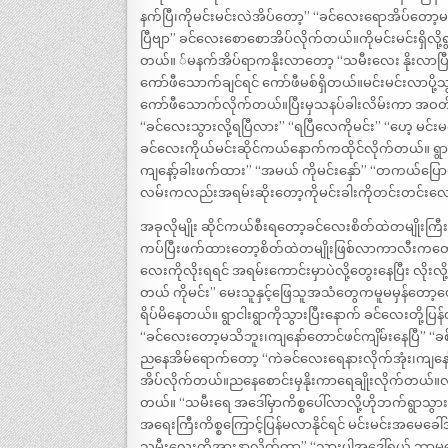
နက်ပြီ၊ကိုမင်းမင်းလဲအိပ်တော့” “ခင်လေးရောအိပ်တေ
ပြီဗျာ” ခင်လေးစောစောအိပ်လိုက်တယ်။ကိုမင်းမင်းရှိလို့
တယ်။ ်မနက်အိပ်ရာကနိုးလာတော့ “သမီးလေး နိုးလာပြီလ
ကော်ဖီသောက်ချင်ရင် ကော်ဖီမစ်ရှိတယ်။မင်းမင်းလာပို့သ
ကော်ဖီသောက်လိုက်တယ်။ပြီးမှသနပ်ခါးလိမ်းကာ အဝတ်အ
“ခင်လေးသွားလို့ရပြီလား” “ရပြီလေကိုမင်း” “ဟေ့ မင်
ခင်လေးကိုယ်မင်းဆိုင်ကယ်နောက်ကထိုင်လိုက်တယ်။ ရွာ
ကျနော့်ခါးဖက်ထား” “အမယ် ကိုမင်းနှော်” “တကယ်ပြေ
လမ်းကလည်းအရမ်းဆိုးတော့ကိုမင်းခါးကိုတင်းတင်းလေ
အခုလိုမျိုး ဆိုင်ကယ်စီးရတော့ခင်လေးစိတ်ထဲတမျိုးကြီ
ကပ်ပြီးဖက်ထားတော့စိတ်ထဲတမျိုးဖြစ်လာကာလီးက
လေးကိုလိုးရရင် အရမ်းကောင်းမှာပဲလို့တွေးနေပြီး လိုးလ
တယ် ကိုမင်း” မေးသူနှင့်ဖြေသူအသံတွေကမူမမှန်တော
ရိပ်မိနေတယ်။ ရွာငါးရွာကိုသွားပြီးနောက် ခင်လေးတို
“ခင်လေးတော့မသိဘူး၊ကျနော်တောင်ဖင်ကျိမ်းနေပြီ” “
ညနေအိမ်ရောက်တော့ “ကဲခင်လေးရေနားလိုက်အုံး၊ကျနော်ည
အိပ်လိုက်တယ်။ညနေစောင်းမှနိုးကာရေချိုးလိုက်တယ်။လ
တယ်။ “သမီးရေ အဒေါ်မှာကိစ္စပေါ်လာလို့ဟိုဘက်ရွာသွား
အရေးကြီးကိစ္စကြောင့်ပြန်မလာနိုင်ရင် မင်းမင်းအမေခေ
သမီးလေးကိုအားနာလိုက်တာ” “သွားပါအဒေါ်ရယ် ဘာမှနောက်