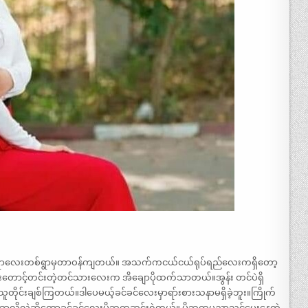
ာရွာလေးတစ်ရွာမှတာဝန်ကျတယ်။ အသက်ကငယ်ငယ်ရုပ်ရည်လေးကရှိတော့
ြီးတောင့်တင်းတဲ့တင်သားလေးက အိချောပိုထက်သာတယ်။အွန်း တင်ပဲရှိ
သူတိုင်းချစ်ကြတယ်။ဒါပေမယ့်ခင်ခင်လေးမှာရာ်းစားသနာမရှိခဲ့ဘူး။ကြိုက်
ူး ဘာလို့လဲဆိုတော့ခင်ခင်လေးမိဘကဆင်းရဲတယ်။ မိဘကပညာသင်ပေးနေတဲ့