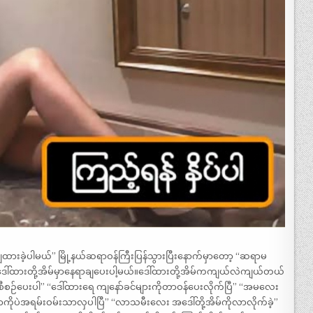
တ်ချထားခဲ့ပါမယ်” မြို့နယ်ဆရာဝန်ကြီးပြန်သွားပြီးနောက်မှာတော့ “ဆရာမ
ဒေါ်ထားတို့အိမ်မှာနေရာချပေးပါ့မယ်။ဒေါ်ထားတို့အိမ်ကကျယ်လဲကျယ်တယ်
စီစဉ်ပေးပါ” “ဒေါ်ထားရေ ကျနော်ခင်များကိုတာဝန်ပေးလိုက်ပြီ” “အမလေး
ုပဲအရမ်းဝမ်းသာလှပါပြီ” “လာသမီးလေး အဒေါ်တို့အိမ်ကိုလာလိုက်ခဲ့”