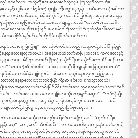
့” ခင်ခင်လေး ကကိုကိုမင်းမင်းအောင်ကိုလှမ်းကြည့်လိုက်တယ်။
နှင့်ကျန်းမာသန်စွမ်းတဲ့သူမျိုး၊လို့တွေးနေတုန်း “သမီးလေး လိုအပ်တာ
 ရွာစပ်လေးမှာ ဒေါ်ထားရဲ့အိမ်ကိုလိုက်ခဲ့တယ် အိမ်ခြံဝင်းမှာရေတွင်းလေးနှင့်
ေကိုရူလို့ရတာပဲဆိုပြီခင်ခင်လေးသဘောကျသွားတယ် “လာသမီးလေးသမီး
သမီးလေးနေမယ့်အခန်းရှင်းပေးစမ်းပါအုံးကွယ်” “ဟုတ်ကဲ့ဒေါ်လေး” မင်း
အဒေါ့်အိမ်နှင့်မင်းမင်းတို့အိမ်ကခြံဝင်းတဝင်းထဲ။
မလေးရေ ပြီးပြီဗျ” “အာ ကိုမင်းမင်းကလည်းဆရာမလို့မခေါ်ပါနှင့်ရှင်
်းကိုနေရာလေးချလိုက်တယ်။ အခန်းနောက်ဘက်မှာပြူတင်းပေါက်ကလေးနှင့်
ရာလေးချ၊အိပ်ရာလေးခင်းပြီးလှဲချလိုက်ပြီးနားလိုက်တော့အိပ်ပျော်သွား
” “ဟုတ်ကဲ့ကိုမင်းမင်း” “ခင်လေးရေချိုးဖို့ကျနော်ရေဖြည့်ထားတယ်”
ေအိုးရှိတယ် အဲဒီမှာချိုးရမယ်” ခင်လေးရေတွင်းနားလှမ်းကြည့်တော့
ခင်းထားတဲ့နေရာလေး၊ဟင်းလင်းပြင်ကြီးမှာ ခင်လေးရှက်သွားတယ်။
ျိုးခဲ့တာ အခုတော့ဟင်းလင်းပြင်ကြီး “အင်းလေ သူဓလေ့နှင့်သူပဲလေ” “ခင်
င်း” “အင်းလေ ခင်လေးကအပျိုလေးဆိုတော့ရှက်နေမှာပဲ” :”အဲဒီလိုမျိုး
၊ကျမတို့အနေနှင့်ရှက်တာတွေကိုခွာချပြီးအလုပ်လုပ်ရတာမလား” “အင်း
ကျတော်တို့မမြင်ဖူးတဲ့အရာတွေလည်းမြင်ဖူးနေမှာပဲ”။
ားဖွားဆရာမဆိုတော့လည်းမမြင်ဝံ့တာမရှိဘူးပေါ့” “ဟုတ်ပါပြီ။
ှင့်တော့” “ဟော့တော် ကိုမင်းမင်း” “ဟားးစတာပါဗျာ။ကျနော်ရှောင်ပေးပါ့
ာဝန်ကျရင်ပျင်းနေမှာလို့ထင်ခဲ့ပေမယ့် အခုတော့မပျင်းရတော့ဘူးလေ ခင်