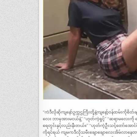
“ကဲဒီလိုဆိုကျနော်ဥက္ကဌကြီးတို့နဲ့ကျနော့်ဝန်ထမ်းကိုစိ
လေး ဘာမှအားမငယ်နဲ့” “ဟုတ်ကဲ့ရှင့်” “ဆရာမလေးကို 
ရေတွင်းနှင့်လည်းနီးတယ်။” “ဟုတ်ကဲ့ဦးသင့်တော်အောင်
ကိုရင်ရယ် ကျမကဒီလိုသမီးချောချောလေးအိမ်လာနေတာကိ