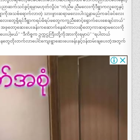
ညာဆက်သင်ခွင့်ရမှာမဟုတ်လို့ပဲ။ “ကဲညီမ ညီမလေးကိုဒီရွာကလူတွေနှင့်
းတို့ရွာကိုအသစ်ရောက်လာတဲ့ သားဖွားဆရာမလေးပါ၊သူ့နာမည်ကခင်ခင်လေး
းတွေရှိရင်ဒီရွာကရပ်မိရပ်ဖတွေကကူညီစောင့်ရှောက်ပေးစေချင်တယ်”
ပါမယ်။ အခုတော့ဆေးပေးခန်းကဆောက်နေဆဲကာလဆိုတော့ကာဆရာမလေးကို
ပေးပါ့မယ်” “ဒီကိစ္စက ဥက္ကဌကြီးတို့ကိုအားကိုးရမှာပဲ” “ရပါတယ်
ေအနေတွေတိုးတက်လာပေါင်ကျေးရွာဆေးပေးခန်းနှင့်ဝန်ထမ်းချပေးတဲ့အတွက်