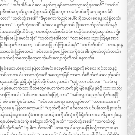
ာ့မလား” “အင်းအိပ်မယ်လေ မနက်ကျရင်စောစောသွားလို့ရအောင်” “ဟုတ်ပါ
ရွာနီးစပ်တွေကိုသွားလို့ရတယ်ဆိုပြီးတွေးကာမင်းမင်းကိုကျေးဇူးတင်မိ
ား” “ဟုတ်ကဲ့အဒေါ်” “ဒီမှာကောက်ညင်းပေါင်းရှိတယ်။ရေနွေးလဲရှိတယ်၊
ွားတာ” “ဟုတ်ကဲ့အဒေါ်” ခင်လေးမျက်နှာသစ် ပြီးကောက်ညင်းပေါင်းနှင့်
စားလဲပြီးအိမ်ရှေ့ကစောင့်တယ်။မင်းမင်းကဆိုင်ကယ်နှင့်ရောက်လာပြီး
းမင်းဖြေးဖြေးမောင်းအုံး” “ဟုတ်ကဲ့ဒေါ်လေး” “လာခင်လေးသွားကြရအောင်”
ပြင်ရောက်လာတော့ “ခင်လေးပြုတ်ကြမယ်နှော်” “ဟုတ်ကိုမင်း” “အားမနာနဲ့
ာတာလမ်းကြမ်းတယ်” ခင်လေးမဝံ့မရဲဖြစ်ကာကိုမင်းခါးကိုဖက်လိုက်တယ်။
းဖက်လိုက်တော့နို့တွေကကိုမင်းကျောကိုထိကပ်နေတယ်။
းဖြစ်နေတယ်။ရင်လဲခုန်တယ်။မင်းမင်းမှာမိမိကျောကိုခင်လေးရင်ဘတ်နှင့်
တောင်လာတယ်။သာရာတဲ့အထိအတွေ့ကဖြစ်လာတယ်။စိတ်ထဲမှာလည်းခင်း
ို့ရအောင်ငြံစည်ဖို့ဆုံးဖြတ်လိုက်တော့တယ်။ “ရရဲ့လား ခင်လေး” “အင်း ရ
့ပေ။နှစ်ယောက်သားစိတ်တွေဂယောက်ကယက်နှင့်ဖြစ်နေပြီ။နှစ်ဦးသားလည်း
့ပြန်လာကြတယ်။ “ခင်လေး အဆင်ပြေရဲ့လား” “အင်းလူလဲညောင်းကိုက်နေပြီ’
ခစ် ခစ် ခစ်၊ကိုမင်းကလဲ” “ခင်လေးကရော အတူတူပဲလေ” “ဟားးးးဟားးးး”
နေ မှပြန်လာတော့မယ်” “ဟုတ်ကိုမင်း” ခင်လေးလဲ ပင်ပန်းတာမို့နားရင်း
န်းဆန်းသွားသလိုခံစားရပေမယ့်တကိုယ်လုံးကိုင်ရိုက်ထားသလိုနာကျင်နေ
ရမယ်၊မင်းမင်းကို ခေါ်သွားလိုက်ဦးမယ်” “ဟုတ်ကဲ့အဒေါ်” “တကယ်လို့
ါ်အိပ်လိုက်နှော်” “ရပါတယ်အဒေါ်” “အေးကွယ်မသွားမဖြစ်လို့သာသွားရမှာ
ဆံတင်းမနေနှင့်” ”အေးကွယ်” ်ကိုမင်းမင်းနှင့်အဒေါ်ဆိုင်ကယ်စီးပြီး