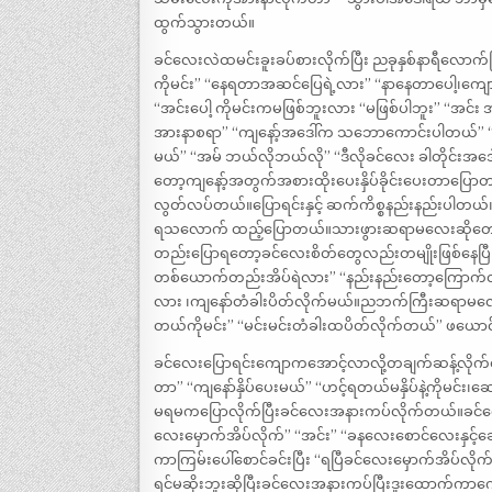
ထွက်သွားတယ်။
ခင်လေးလဲထမင်းခူးခပ်စားလိုက်ပြီး ညခုနှစ်နာရီလော
ကိုမင်း” “နေရတာအဆင်ပြေရဲ့လား” “နာနေတာပေါ့၊ကျော
“အင်းပေါ့ ကိုမင်းကမဖြစ်ဘူးလား “မဖြစ်ပါဘူး” “အင်း အဒေ
အားနာစရာ” “ကျနော့်အဒေါ်က သဘောကောင်းပါတယ်” “ဒါပ
မယ်” “အမ် ဘယ်လိုဘယ်လို” “ဒီလိုခင်လေး ခါတိုင်းအဒ
တော့ကျနော့်အတွက်အစားထိုးပေးနှိပ်ခိုင်းပေးတာပြော
လွတ်လပ်တယ်။ပြောရင်းနှင့် ဆက်ကိစ္စနည်းနည်းပါတယ်။ဒ
ရသလောက် ထည့်ပြောတယ်။သားဖွားဆရာမလေးဆိုတော့ဒ
တည်းပြောရတော့ခင်လေးစိတ်တွေလည်းတမျိုးဖြစ်နေပြ
တစ်ယောက်တည်းအိပ်ရဲလား” “နည်းနည်းတော့ကြောက်တာ
လား ၊ကျနော်တံခါးပိတ်လိုက်မယ်။ညဘက်ကြီးဆရာမလေ
တယ်ကိုမင်း” “မင်းမင်းတံခါးထပိတ်လိုက်တယ်” ဖယောင်းတ
ခင်လေးပြောရင်းကျောကအောင့်လာလို့တချက်ဆန့်လိုက
တာ” “ကျနော်နှိပ်ပေးမယ်” “ဟင့်ရတယ်မနှိပ်နဲ့ကိုမင်
မရမကပြောလိုက်ပြီးခင်လေးအနားကပ်လိုက်တယ်။ခင်လေးမှ
လေးမှောက်အိပ်လိုက်” “အင်း” “ခနလေးစောင်လေးနှင့်ခေါင
ကာကြမ်းပေါ်စောင်ခင်းပြီး “ရပြီခင်လေးမှောက်အိပ်လို
ရင်မဆိုးဘူးဆိုပြီးခင်လေးအနားကပ်ပြီးဒူးထောက်ကာကျော