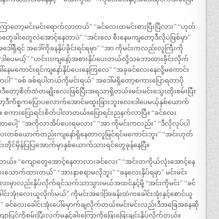
က်ကြာတော့မင်းမင်းရောက်လာတယ်” “ခင်လေးထမင်းစားပြီးပြီလား” “ဟုတ်
တွေခါးတွေလဲအောင့်နေတာပဲ” “အင်းလေ စီးနေမကျတော့ဒီလိုပဲဖြစ်မှာ”
ါ်ရှိရင် အဒေါ်ကိုခနနှိပ်ခိုင်းရင်ရမှာ” “အာ ကိုမင်းကလည်းလူကြီးကို
ေမယ့်” “ဟင်းးးကျနော့်အစားနှိပ်ပေးတယ်လို့သဘောထားခိုင်းလိုက်
ေါ်နေမကောင်းရင်ကျနော်နှိပ်ပေးနေကြလေ” “အခုခင်လေးနေလို့မကောင်း
တာပါ” “ခစ် ခစ်ရပါတယ်ကိုမင်းရယ်” အဒေါ်မရှိတော့စကားပြောရတာပို
ီတော့စိတ်ထဲတမျိုးလေးဖြစ်ပြီးအရသာရှိတယ်။မင်းမင်းသွေးတိုးစမ်းပြီး
ီကိစ္စကပြောပလောက်အောင်မထူးခြားဘူးလေ။ဒါပေမယ့်နှစ်ယောက်
ီ။ စကားပြောရင်းစိတ်ပါလာတယ်။ပြောရင်းညနက်လာပြီ။ “ခင်လေး
ပေါ့” “အကိုလာအိပ်ပေးရမလား” “အာ ကိုမင်းကလည်း” “ဒီလိုလုပ်ပါ
းတစ်ယောက်တည်းကျနော်ရှိနေတာလူမြင်ရင်မကောင်းဘူး” “အင်းဟုတ်
ိုင်မှိန်ပြပြအောက်မှာနှစ်ယောက်သားရင်တွေခုန်နေပြီ။
်တယ်။ “ကျောတွေအောင့်နေတာလားခင်လေး” “အင်းတကိုယ်လုံးအောင့်နေ
း၊ဆေးသောက်ထားတယ်” “အားနာစရာမလိုဘူး” “ခနလေးနှိပ်ရမှာ” မင်းမင်း
ာလည်းနှိပ်လိုက်ရင်သက်သာသွားမယ်အထင်နှင့်မို့ “အင်းကိုမင်း” “ခင်
်းအုံးလေးယူလိုက်မယ်” ကိုမင်းအဒေါ့်အခန်းထဲကခေါင်းအုံးနှင့်စောင်ယူ
က်” ခင်လေးခေါင်းအုံးပေါ်မှောက်ချလိုက်တယ်။မင်းမင်းလည်းဒီအခြေအနေဆို
ပြင်ကိုစမ်းပြီးလက်မနှင့်ခါးကြောကိုဖြေးဖြေးချင်းနှိပ်လိုက်တယ်။