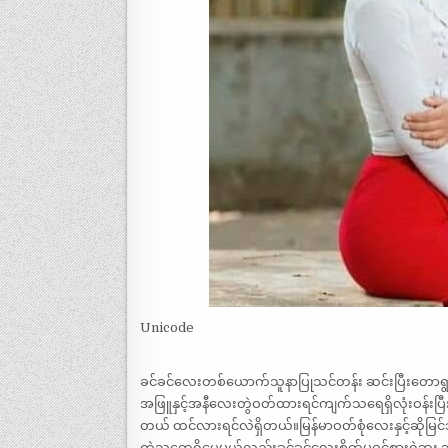
Unicode
ခင်ခင်လေးတစ်ယောက်သူနာပြုသင်တန်း ဆင်းပြီးတေ
အဖြူနှင့်အနီလေးတွဲဝတ်ထားရင်ကျက်သရေရှိလုံးဝန်းပ
တယ် ထင်လားရင်လဲရှိတယ်။မြန်မာဝတ်စုံလေးနှင့်ဆိုမြင်
တဲ့သူတွေရှိပေမယ့်လည်းခင်ခင်လေးစိတ်မဝင်စားရဲဘ