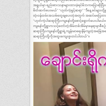
အရွယ်မှာ ရည်းစားသနာများထားခဲ့ရင်မိဘကပြောဆိုပြီးပ
မိတ်ဆက်ပေးမယ်” “ဟုတ်ကဲ့ရှင့်ဆရာ” “ဒီနေ့ ခင်မျာ
တဲ့၊ဝန်ထမ်းအသစ်တွေချပေးတဲ့အတွက် အဆင်မပြေတာလေ
“ဟုတ်ကဲ့ပါဆရာကြီး၊ကျနော်တို့စောင့်ရှောက်ပေး
ကျနော်တို့ရွာကသင့်တော်တဲ့အိမ်တစ်အိမ်မှာနေရာမှာစီစဉ်
ဆရာကြီး၊ကျနော်တို့ရွာရဲ့ကျန်းမာရေးနိမ့်ကျတဲ့အခြ
ဆရာကြီးတို့ကိုအထူးကျေးဇူးတင်ပါတယ်”။