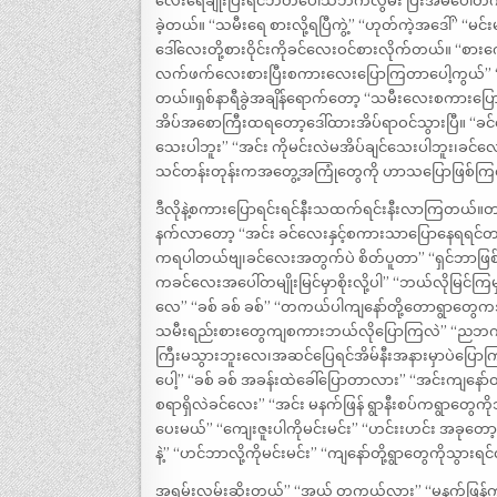
လေးရေချိုးပြီးရင်ဘတ်ပေါ်သဘက်လွမ်း ပြီးအိမ်ပေါ်
ခဲ့တယ်။ “သမီးရေ စားလို့ရပြီကွဲ့” “ဟုတ်ကဲ့အဒေါ်” “မင
ဒေါ်လေးတို့စားဝိုင်းကိုခင်လေးဝင်စားလိုက်တယ်။ “စာ
လက်ဖက်လေးစားပြီးစကားလေးပြောကြတာပေါ့ကွယ်” “ဟုတ
တယ်။ရှစ်နာရီခွဲအချိန်ရောက်တော့ “သမီးလေးစကားပြ
အိပ်အစောကြီးထရတော့ဒေါ်ထားအိပ်ရာဝင်သွားပြီ။ “ခ
သေးပါဘူး” “အင်း ကိုမင်းလဲမအိပ်ချင်သေးပါဘူး၊ခင်
သင်တန်းတုန်းကအတွေ့အကြုံတွေကို ဟာသပြောဖြစ်က
ဒီလိုနဲ့စကားပြောရင်းရင်နီးသထက်ရင်းနီးလာကြတယ်။တ
နက်လာတော့ “အင်း ခင်လေးနှင့်စကားသာပြောနေရရင်တည
ကရပါတယ်ဗျ၊ခင်လေးအတွက်ပဲ စိတ်ပူတာ” “ရှင်ဘာဖြစ်လို
ကခင်လေးအပေါ်တမျိုးမြင်မှာစိုးလို့ပါ” “ဘယ်လိုမြင်ကြမ
လေ” “ခစ် ခစ် ခစ်” “တကယ်ပါကျနော်တို့တောရွာတွေ
သမီးရည်းစားတွေကျစကားဘယ်လိုပြောကြလဲ” “ညဘက်ပ
ကြီးမသွားဘူးလေ၊အဆင်ပြေရင်အိမ်နီးအနားမှာပဲပြေ
ပေါ့” “ခစ် ခစ် အခန်းထဲခေါ်ပြောတာလား” “အင်းကျနော်တ
စရာရှိလဲခင်လေး” “အင်း မနက်ဖြန် ရွာနီးစပ်ကရွာတွေကို
ပေးမယ်” “ကျေးဇူးပါကိုမင်းမင်း” “ဟင်းးဟင်း အခုတော
နဲ့” “ဟင်ဘာလို့ကိုမင်းမင်း” “ကျနော်တို့ရွာတွေကို
အရမ်းလမ်းဆိုးတယ်” “အယ် တကယ်လား” “မနက်ဖြန်ကျရ