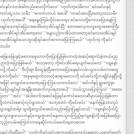
တက်ခဲ့တယ်။ အခန်းထဲဝင်ပြီးသနပ်ခါးရေကြဲလေးလိမ်းကာအဝတ်လဲပြီးထွက်
်းမင်းနင်လဲတစ်ခါတည်းစားလိုက်လေ” “ဟုတ်ကဲ့ဒေါ်လေး” မင်းမင်း၊နှင့်
းကောင်းရဲ့လား သမီး” “ကောင်းတယ် အဒေါ်” “ထမင်းစားပြီးတော့လာသမီး
်ကဲ့အဒေါ်” “ရေနွေးကြမ်းဝိုင်းလေးမှာ ခင်လေးတို့စကားပြောနေကြ
ောချင်သေးရင်ပြော၊အဒေါ်တော့အိပ်ချင်ပြီ” တောဓလေ့ကလူတွေအစောကြီး
င်လေးအိပ်ရင်အိပ်တော့လေ” “နေ့လည်ကအိပ်ထားတော့ခင်လေးမအိပ်ချင်
လေးမအိပ်ချင်သေးဘူးဆိုရင်ဆက်စကားပြောကြမယ်” “ဟုတ်ကဲ့ ကိုမင်း”
ြတယ်။
ဖြေးဖြေးနှင့်ခလေးမွေးတာကိုပြောပြဖြစ်လာတဲ့အဆင့်ရောက်ခဲ့တယ်။ည
လုံးပြောဖြစ်မယ်” “ဟော့တော့ ကိုမင်းအိပ်ရေးပျက်မယ်လေ” “ကျနော်
့ ကိုမင်း” “ဒီလိုဗျာ မီးထွန်းပြီးစကားပြောနေရင်လမ်းသွားလမ်းလာတွေ
ှာလဲကိုမင်း” “အခုမှရောက်လာတဲ့ဆရာမလေးကို မင်းမင်းတို့ကချိုင်နေပြီလို့
ကအမြင် မကျယ်သေးတော့ပြောကြသေးတယ်လေ” “အင်းဒါနှင့် ရွာတွေမှာ
ြောချင်ရင်အချိန်းအဆက်လုပ်ရတာပေါ့” “ဘယ်သွားပြောကြလဲ” “အဝေး
ာကြတာ” “အင်း” “အဲဒါထက်အဆင်ပြေရင်ကောင်မလေးဆီမှာပဲပြောဖြစ်တာ
ို့လဲကင်းစောင့်လုပ်ဖူးတယ်” “ဟော့တော် ကိုမင်းမင်း” “မနက်ဖြန်ဘာလုပ်
သွားချင်တရ်။ သူတို့တွေသိအောင်လည်းပြောပြချင်တယ်” “ကျနော်လိုက်ပို့
့မသွားဖူးသေးဘဲနှင့်ကျေးဇူးတင်နေတာသွားကြည့်မှကျနော့်ကိုအပြစ်မပြော
သွားရင်လှည်းလမ်းကြောင်းကနေဆိုင်ကယ်မောင်းရတာလေ။
င်သိရပြီပေါ့” “ဟုတ်ကိုမင်းမင်း၊စကားပြောကောင်းနေတာ ညတော်တော်