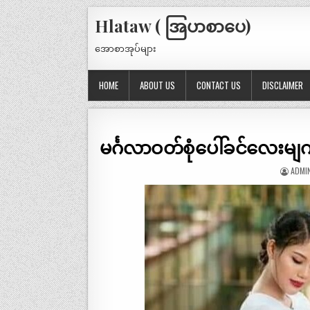
Hlataw ( အြပာစာပေ)
အောစာအုပ်များ
HOME
ABOUT US
CONTACT US
DISCLAIMER
မင်္ဂလာဝတ်စုံပေါ်ခင်လ
ADMI