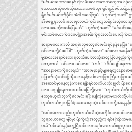
“မင်းမင်းအောင်ရေနင် ငါ့သမီးလေးအထုတ်တွေသယ်ခဲ့တော
တောသားဆိုပေမယ့်အသားကမမဲဘူး ရုပ်ရည်ခပ်သန့်သန့်လေး
ရှိရင်မင်းမင်းကိုခိုင်း အဲဒါ အဒေါ့်တူပဲ” “ဟုတ်ကဲ့အဒေါ်”
အိမ်ရှေ့မှာလမ်းဘေးမှာလယ်ကွင်းတွေသန့်ရှင်းတဲ့လ
လေးနေမယ့်အခန်းပြမယ်” “ဟုတ်ကဲ့အဒေါ်” “မင်းမင်းရေ 
မင်းတစ်ယောက်ဖင်ပေါ့စွာအခန်းကိုရှင်းလင်းပေးလိုက်တယ်။
ဆရာမလေးကလဲ အရမ်းလှတော့မင်းမင်းရင်ခုန်နေပြီ။ “ဆရာ
ခင်လေးလို့ပဲခေါ်ပါ” “ဟုတ်ကဲ့ခင်လေး” ခင်လေး အခန
မို့အလင်းရောင်လေးရတယ်။ပါလာတဲ့အလှပြင်ပစ္စည်းကိုနေ
တော့တယ် “ခင်လေး ခင်လေး” “ဟင် ” “အိပ်ပျော်နေတာလား
“အားနာစရာကိုမင်းရယ်” “အားမနာနှင့်ဗျ၊ရေတွင်းနားမှာရ
ခြောက်လုံးဝင်စဉ့်အိုးလေးနှင့်သစ်သားပြားကြီးတပြား
အဆောင်မှာနေတုန်းကရေချိုးရင်တကိုယ်လုံးချွတ်ပြီးရေခ
လေး ရေချိုးရတာအဆင်မပြေလို့လား” “ဟုတ်တယ်ကိုမင်းမ
တော့မဟုတ်ဘူးကိုမင်းမင်း၊ချိုးနေကြနေရာမဟုတ်လို့ပါ
ဟုတ်တယ်ဗျ။မမြင်ဝံ့ဆေးဆရာတဲ့၊ ခင်လေးတို့အနေနှင့်က
“အင်းအဲတာလည်းဟုတ်တယ်၊သိတဲ့အတိုင်းလေ၊ခင်လေးကသ
သူများဟာတွေမြင်ဖူးပြီးကိုယ့်အလှည့်ကျရင်ကြောက်မနေန
မယ်”မင်းမင်းနှင့်တွေ့ပြီးခင်လေးပျော်လာတယ်။ရွာမှာတ