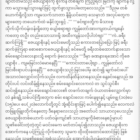
ချာတိတ်မသည် ဇေယျာစိုးကို စူးကနဲ တစ်ချက် ကြည့်ရင်း မြင်းကို ချာကနဲ လှဲ့
ကာ မသွားချင်သွားချင်ဖြင့် ထွက်ခွာသွားပါတော့လေသည်။ ““ဒီညမ တစ်
ယောက်ရှိလို့သာ ကျမသက်သာတာ နို့မို့ယင်တော့ သေမှာဘဲ အလုပ်တွေက
များတော့ တယောက်ထဲ မနိုင်ဘူးရှင့် ..”” ““ခင်ဗျားတို့က မိသားစု
သိုက်သိုက်ဝန်းဝန်းရှိတော့ ပျော်စရာဗျာ ကျွန်တော်အားကျတယ်ကျနော်
ကတော့ တဦး တည်းသောသားမို့ အထီးကျန်သလိုပါဘဲဗျာ”” ““ကဲ..ခရီး
ဆက်ကြစို့”” ဇေယျာစိုးနှင့် မဝင်းမေတို့သည် စကားတပြောပြော ဖြင့် ခရီး
ဆက်ခဲ့ကြရာ စောစောကဇေယျာစိုးနှင့် ခင်မေတို့ ခရီးတစ်ထောက်နားသော
စမ်းချောင်းလေးနားသို့ ရောက် ခဲ့လေသည်။ ““ဒီမှာ ခဏနားရအောင် ကိုဇေ
ယျာစိုး .. ကျမမြင်းလဲမောနေပြီ”” ““ကောင်းတာပေါ့ဗျာ .. ကျွန်တော်လဲ
မြင်းစီးရာပင်ပန်းနေပြီ”” ဇေယျာစိုးသည် မြင်းပေါ်မှ ဆင်း၍ မျက်ခင်းပေါ်
အသာလဲလျှောင်းလိုက်သည်။ လကထိန်ထိန်သာနေသည်။ နေ့ခင်းနေ့လည် အ
တိုင်းပင် လင်းထိန်၍နေသည်။ စမ်းချောင်းလေးကလဲ တ သွင်သွင်စီး
ဆင်း၍နေသည်။ စမ်းချောင်းလေး၏ တဖက်တချက် ဝဲယာတစ်လျှောက်မှာ
လဲ နှစ်ချို့သစ်ပင်ကြီးတွေက စမ်း ချောင်းလေး ကမ်းနဖူးနှင့် ပျမ်းမျှ (၁၀)ပေ
(၁၅)ပေ၊ ပေ(၂၀)လောက်တို့တွင် အုံ့ဆိုင်းစွာဖြင့် ပေါက်၍နေသည်။ လေကလဲ
တဖြူးဖြူးတိုက်နေတော့ ဒီနေရာလေးသည် အတော်ပင် သာယာလှပေသည်။
ဇေယျာစိုးတစ်ယောက် ပတ်ဝန်းကျင်၏ သာယာမှုကိုခံစားနေစဉ်မှာပင်
သူ၏ခေါင်းတဲ့တဲ့တွင် မဝင်းမေက မတ်တပ်ရပ်၍လာသည်။ ဇေယျာစိုးက
အောက်ကနေ ပင့်ကြည့် လိုက်တော့ သူမက ထိုးထိုးထောင်ထောင်ဖြင့် ဖြစ်
နေသည်။ သူမ၏ရွှေရင်အစုံသည်လည်း အောက်ခံပါဟန်မတူကြောင်း