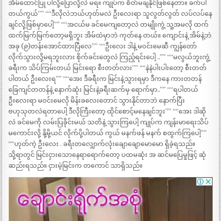
အိမ်ထောင်ပြု ပါလို့ပြောလို့လဲ မရ။ ကျုပ်က စိတ်မချနိုင်ဖြစ်နေတာ။ ခက်ပါ
တယ်ကွယ်”” ““ဒီလိုလဲဘယ်ဟုတ်မလဲ ဦးလေးရာ သူလွတ်လွတ် လပ်လပ်နေ
ချင်လို့ဖြစ်မှာပေါ့”” ““အငယ်မ ခင်မေကျတော့လဲ တမျိုးကွဲ့ သူ့အမလို ထက်
ထက်မြက်မြက်တော့မရှိဘူး အိမ်ထဲမှာဘဲ ကုတ်နေ တယ်။ ကျောင်းနဲ့ အိမ်နဲ့ဘဲ
အခု (၉)တန်းအောင်ထားပြီလေ”” ““ဦးလေး ဒါနဲ့ မဝင်းမေဆီ ကျွန်တော်
လိုက်သွားလို့မရဘူးလား စိုက်ခင်းတွေလဲ ကြည့်ရင်းပေါ့ ..”” ““မလွယ်ဘူးကွဲ့
ခရီးက သိပ်ကြမ်းတယ် မြင်းရော စီးတတ်လား”” ““နဲနဲပါးပါးတော့ စီးတတ်
ပါတယ် ဦးလေးရ”” ““အေး ဒီခရီးက မြင်းနဲ့သွားရမှာ ဒီကနေ ကားတတန်
ခြေကျင်တတန်နဲ့ နောက်ဆုံး မြင်းနဲ့ခရီးဆက်မှ ရောက်မှာ..”” ““ရပါတယ်
ဦးလေးရာ မဝင်းမေလို မိန်းခလေးတောင် သွားနိုင်တာဘဲ နောက်ပြီး
ဗဟုသုတလဲရတာပေါ့ ဒီလိုကြီးတော့ ထိုင်စောင့်မနေချင်ဘူး”” ““အေး ဒါဆို
လဲ ခင်မေကို လမ်းပြခိုင်းမယ် သတိနဲ့ သွားကြပေါ့ ကျုပ်က ကျန်းမာရေးသိပ်
မကောင်းလို့ နို့မို့ယင် လိုက်ပို့ပါတယ် ကွယ် မနက်ဖန် မနက် စထွက်ကြပေါ့””
““ဟုတ်ကဲ့ ဦးလေး . ခရီးတလျှောက်လုံးချောချောမောမော ရှိခဲ့ရသည်။
သို့ရာတွင် မြင်းငှားသောနေရာရောက်တော့ ပထမဆုံး အ ဆင်မပြေမှုဖြင့် ဆုံ
ဆည်းရသည်။ ငှားမဲ့မြင်းက တကောင် သာရှိသည်။