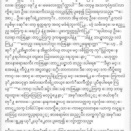
လးေတြရွင္းဖုိ႔ ေဖေဖလႊတ္လုိက္တာပါ”” ဒီေတာ့မွ အသက္(၅၀)ေလာ
က္ရိွေသာ ဦးေလးႀကီးသည္ လႈပ္လႈပ္ရြရြျဖစ္၍ သြားရေလသည္။ ““ေ
အာ္ .. ဦးေနစုိးရဲ႕သားကုိး .. လာလာ အိမ္ ထဲ၀င္ ဦးေလးတုိ႔ကလဲ
လူစိမ္းဆုိေတာ့ ရုတ္တရက္ အ၀င္ မခံရဲဘူးကဲြ႕ .. ဟဲ့ သမီးခင္ေမ ဧည့္သ
ည္ အတြက္ ေရေႏြး နဲ႔အမဲေျခာက္ဖုတ္လုပ္ပါကဲြ႕”” ““ရပါတယ္ ဦးေ
လးရာ ကၽြန္ေတာ့္အတြက္ ဒုကၡမရွာပါနဲ႔”” ““ဒါနဲ႔ ဘယ္မွာတည္းလဲ
ကြဲ႕”” ““မတည္းရေသးပါဘူး ကၽြန္ေတာ္ခုမွေရာက္တာ”” ““ေဟ့ .. ဒါ
ဆုိ ဒုိ႕အိမ္မွာဘဲေန အိမ္ကလဲက်ယ္ တယ္။ မင္းစိတ္လြတ္ ကုိယ္လြတ္ေန
လုိ႔ရပါတယ္။ တျခား သြားမတည္းရဘူးေနာ္”” ““ဟာ .. မဟုတ္တာ
အားနာစရာႀကီး ကၽြန္ေတာ္အျပင္မွာဘဲ တည္းပါရေစ”” ““ဒီမွာ မင္း
အေဖနဲ႔ က်ဳပ္နဲ႔က အင္မတန္ရင္းႏွီး တာကလား ဒီေတာ့ မင္းက က်ဳပ္စိတ္မေ
ကာင္းေအာင္ ေတာ့မလုပ္ပါနဲ႔ကြယ္ မင္းအေဖရဲ႕ ေက်းဇူးေတြကလဲ
ဒုိ႕အေပၚမွာ အမ်ားႀကီးရိွတယ္။ ႀကံဳႀကိဳက္တုံး ျပဳစုပါရေစ ကြ
ယ္”” ““ေကာင္းပါၿပီ ခင္ဗ်ာ ဒါေပမဲ့ ကၽြန္ေတာ့္အတြက္ ေတာ့ ဘာမွ
ထူးထူးေထြေထြေတြ မလုပ္နဲ႔ေနာ္”” အဖုိးႀကီးႏွင့္ ေဇယ်ာစုိး
တုိ႔ စကားေျပာေနၾကစဥ္မွာပင္ အသားလတ္လတ္ လူလုံးေတာင့္ေ
တာင့္အသက္ (၁၆)ႏွစ္ေလာက္ရိွေသာ ေကာင္မေလးတစ္ေယာက္ လင္ဗန္း
ထဲတြင္ လဘက္ရည္ခရားႏွင့္ စားစရာမ်ား ထည့္ၿပီး လက္မွကုိင္ကာ အဖုိးႀ
ကီးေရွ႕မွ ယုိ႕ယုိ႕ေလးျဖတ္၍ ေလွ်ာက္လာသည္။
ၿပီးေတာ့ ေဇယ်ာစုိး၏ ေရွ႕တြင္ စားစရာမ်ား ခ်၍ ေပးလုိက္သည္။ အ