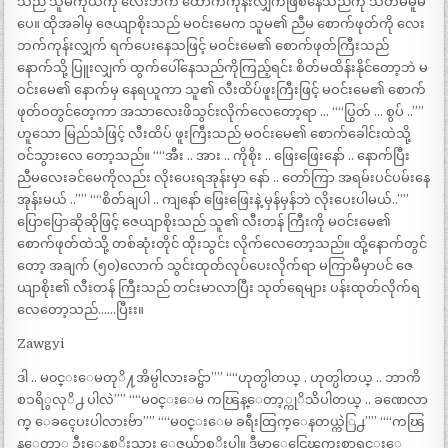
သည် သူမကိုယ်ကို လေးဘက် ထောက်ကုန်းလျှက်ဖြစ်နေသည်ကို သတိမမူမိ
ပေ။ ထိုအခါမှ ဇေယျာစိုးသည် မဝင်းမေက သူမ၏ ညီမ စောက်ဖုတ်ကို လေး
ဘက်ကုန်းလျှက် ရက်ပေးနေသဖြင့် မဝင်းမေ၏ စောက်ဖုတ်ကြီးသည်
နောက်သို့ ပြူးလျှက် ထွက်ပေါ်နေသည်ကိုကြည့်ရင်း စိတ်မထိန်းနိုင်တော့ဘဲ မ
ဝင်းမေ၏ နောက်မှ နေရယူကာ သူ၏ လီးထိပ်ဖူးကြီးဖြင့် မဝင်းမေ၏ စောက်
ဖုတ်ဝတွင်တေ့ကာ အသာလေးဖိသွင်းလိုက်လေတော့ရာ … ““ပြွတ် … စွပ် ..””
ဟူသော မြည်သံဖြင့် လီးထိပ် ဖူးကြီးသည် မဝင်းမေ၏ စောက်ခေါင်းထဲသို့
ဝင်သွားလေ တော့သည်။ ““အီး .. အား .. ကိုစိုး .. ဖြေးဖြေးနော် .. နောက်ပြီး
ညီမလေးခင်မေကိုလည်း လိုးပေးရအုန်းမှာ နော် .. တော်ကြာ အရမ်းပင်ပမ်းနေ
အုန်းမယ် ..”” ““စိတ်ချပါ .. ကျနော် ဖြေးဖြေးနဲ့ မှန်မှန်ဘဲ လိုးပေးပါမယ်..””
ပြောပြောဆိုဆိုဖြင့် ဇေယျာစိုးသည် သူ၏ လီးတန် ကြီးကို မဝင်းမေ၏
စောက်ဖုတ်ထဲသို့ တစ်ဆုံးတိုင် ထိုးသွင်း လိုက်လေတော့သည်။ ထို့နောက်တွင်
တော့ အချက် (၅၀)လောက် သွင်းထုတ်လုပ်ပေးလိုက်ရာ မကြာမီမှာပင် ဇေ
ယျာစိုး၏ လီးတန် ကြီးသည် တင်းမာလာပြီး သုတ်ရေများ ပန်းထုတ်လိုက်ရ
လေတော့သည်……ပြီးး။
Zawgyi
ဒါ .. မ၀င္းေမတုိ႔အိမ္ပါလားခင္ဗ်ာ”” ““ဟုတ္ပါတယ္ . ဟုတ္ပါတယ္ .. ဘာကိ
စၥရိွလုိ႕ ပါလဲ”” ““မ၀င္းေမ ကၽြန္ေတာ့္ကုိသိပါတယ္ .. ခဏေလာ
က္ ေခၚေပးပါလားဗ်ာ”” ““မ၀င္းေမ ခရီးထြက္ေနတယ္ကဲြ႕”” ““ကၽြ
န္ေတာ္က ဦးေနစုိးသား ေဇယ်ာစုိးပါ။ ဒီမွာေငြေၾကးစာရင္းေ