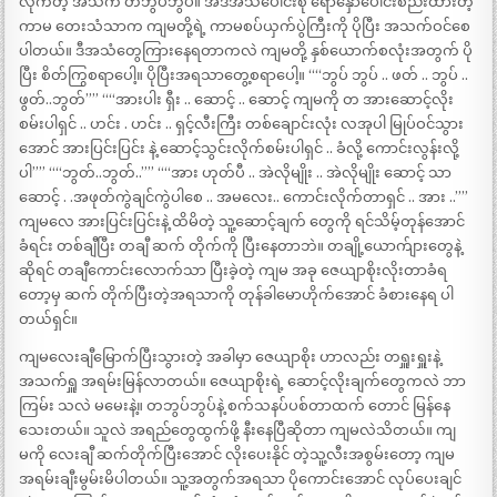
လိုက်တဲ့ အသံက တဘွပ်ဘွပ်။ အဲဒီအသံပေါင်းစုံ ရောနှောပေါင်းစည်းထားတဲ့
ကာမ တေးသံသာက ကျမတို့ရဲ့ ကာမစပ်ယှက်ပွဲကြီးကို ပိုပြီး အသက်ဝင်စေ
ပါတယ်။ ဒီအသံတွေကြားနေရတာကလဲ ကျမတို့ နှစ်ယောက်စလုံးအတွက် ပို
ပြီး စိတ်ကြွစရာပေါ့။ ပိုပြီးအရသာတွေ့စရာပေါ့။ ““ဘွပ် ဘွပ် .. ဖတ် .. ဘွပ် ..
ဖွတ်..ဘွတ်”” ““အားပါး ရှီး .. ဆောင့် .. ဆောင့် ကျမကို တ အားဆောင့်လိုး
စမ်းပါရှင် .. ဟင်း . ဟင်း .. ရှင့်လီးကြီး တစ်ချောင်းလုံး လအုပါ မြုပ်ဝင်သွား
အောင် အားပြင်းပြင်း နဲ့ ဆောင့်သွင်းလိုက်စမ်းပါရှင် .. ခံလို့ ကောင်းလွန်းလို့
ပါ”” ““ဘွတ်..ဘွတ်..”” ““အား ဟုတ်ပီ .. အဲလိုမျိုး .. အဲလိုမျိုး ဆောင့် သာ
ဆောင့် . .အဖုတ်ကွဲချင်ကွဲပါစေ .. အမလေး.. ကောင်းလိုက်တာရှင် .. အား ..””
ကျမလေ အားပြင်းပြင်းနဲ့ ထိမိတဲ့ သူ့ဆောင့်ချက် တွေကို ရင်သိမ့်တုန်အောင်
ခံရင်း တစ်ချီပြီး တချီ ဆက် တိုက်ကို ပြီးနေတာဘဲ။ တချို့ယောက်ျားတွေနဲ့
ဆိုရင် တချီကောင်းလောက်သာ ပြီးခဲ့တဲ့ ကျမ အခု ဇေယျာစိုးလိုးတာခံရ
တော့မှ ဆက် တိုက်ပြီးတဲ့အရသာကို တုန်ခါမောဟိုက်အောင် ခံစားနေရ ပါ
တယ်ရှင်။
ကျမလေးချီမြောက်ပြီးသွားတဲ့ အခါမှာ ဇေယျာစိုး ဟာလည်း တရှူးရှူးနဲ့
အသက်ရှူ အရမ်းမြန်လာတယ်။ ဇေယျာစိုးရဲ့ ဆောင့်လိုးချက်တွေကလဲ ဘာ
ကြမ်း သလဲ မမေးနဲ့။ တဘွပ်ဘွပ်နဲ့ စက်သနပ်ပစ်တာထက် တောင် မြန်နေ
သေးတယ်။ သူလဲ အရည်တွေထွက်ဖို့ နီးနေပြီဆိုတာ ကျမလဲသိတယ်။ ကျ
မကို လေးချီ ဆက်တိုက်ပြီးအောင် လိုးပေးနိုင် တဲ့သူ့လီးအစွမ်းတော့ ကျမ
အရမ်းချီးမွမ်းမိပါတယ်။ သူ့အတွက်အရသာ ပိုကောင်းအောင် လုပ်ပေးချင်