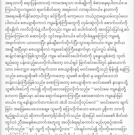
အရသာကို ရောပြန်းထားတဲ့ ကာမအရသာ တစ်မျိုးကို ခံစားနေရပါတယ်။ မ
ကြာပါဘူး၊ကျမလဲ ရမက်စိတ်တွေ အရမ်းဝင် လာရပါတယ်။ နာတာကို
အရေးမစိုက်နိုင်တော့ပါဘူး ဖင်ကြီးကို ကော့ပေး၊ ဘယ်ညာဝှေ့ယမ်းလုပ်ပေး
ပါတယ်။ ဇေယျာစိုးကလဲ ကျမနို့အုံကြီးတွေကို လှမ်းဆွဲလိုက် စောက်ပတ်ကို
ထိုးနှိုက် ကလိလိုက်နဲ့ လီးကိုလည်း ကျမ ဖင် ပေါက်ထဲကို အားပြင်းပြင်းနဲ့ ခပ်
ကြမ်းကြမ်းဘဲ ဆောင့်လိုး သွင်းနေပါတယ်။ ဖင်လိုးခံရမှုကြောင့် ကျမရဲ့
အဖုတ်ထဲက ယားလာပြီး နှစ်ချီဆက်တိုက်ပြီးသွားရပါတယ်။ ကျမ ဒုတိယ
အချီ အပြီးမှာ ဇေယျာစိုးလဲ ကျမဖင်ဆုံကြီးနောက်မှာ လှုပ်လှုပ် ခါခါနဲ့
ဆန့်ငင်ဆန့်ငင်ဖြစ်သွားပြီး ကျမ ဖင်ခေါင်းပေါက်ထဲကို ပူနွေးပျစ်ခဲတဲ့ သုတ်
ရည်တွေ ပန်းထည့်ပေးလိုက်ပါတော့ တယ်ရှင် မြက်ခင်းပေါ်တွင် နှစ်ယောက်
သား ဝမ်းလျှား မှောက်ရက်သား ဇေယျာစိုးနှင့် မဝင်းမေတို့သည် မှိန်း၍ နေကြ
သည်။ ဇေယျာစိုး၏ လီးကြီးကတော့ သူမ၏ စအိုထဲ မှ မချွတ်သေးဘဲ
တန်းလန်းကြီးဖြစ်သည်။ ခဏကြာတော့ ဇေယျာစိုးက မဝင်းမေ၏ နားနားသို့
သူ၏ပါးစပ်ကို ကပ်၍ တိုးတိုးလေးပြောလိုက်သည်။ ““မဝင်းမေ ကျနော့်တို့
ဘေးက ခြုံစပ်မှာ ခင်မေ ရောက်နေတာကြာပြီ။ စောစောထဲက ကျနော်မြင်
တယ်။ ကျ နော်နဲ့လက်တကမ်းဘဲ အဲဒါ ဘယ်လိုလုပ်မလဲ”” မဝင်းမေက ချက်
ခြင်း အဖြေမပေးသေးချေ။ သူမကို ပြောလိုက်သော ဇေယာျစိုးက ဘာကို
ရည်ရွယ်သည် ဆိုတာကိုတော့ရိပ်မိလိုက်သည်။ ဒါ့အပြင် မဝင်းမေ၏ စိတ်ထဲ
တွင်လဲ ညီအမနှစ်ယောက်အတူတူ အလိုးခံရရင်ကောင်း မည်ဟုစဉ်းစားမိ
လိုက်သည်။ ““ရှင် သူ့ကို လိုးချင်လို့လား”” ပါးချင်းကပ်၍ တိုးတိုးလေးပြော