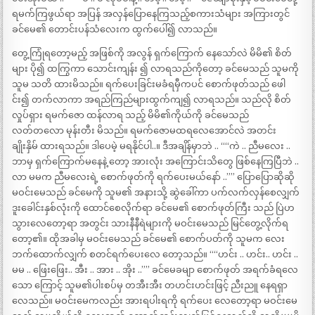
ရမက်ကြဖွယ်ရာ အပြန် အလှန်ပြောနေကြသည့်စကားသံများ အကြားတွင်
ခင်မေ၏ တောင်းပန်သံလေးက ထွက်ပေါ်၍ လာသည်။
တွေ့ကြုံရတော့မည့် အဖြစ်ကို အလွန် ရှက်ကြောက် နေသော်လဲ မိမိ၏ စိတ်
များ ပို၍ ထကြွကာ သောင်းကျန်း ၍ လာရသည်ကိုတော့ ခင်မေသည် သူမကို
သူမ သတိ ထားမိသည်။ ရက်ပေးခြင်းမခံရမှီကပင် စောက်ဖုတ်သည် ဖေါ
င်း၍ တက်လာကာ အရည်ကြည်များထွက်ကျ၍ လာရသည်။ သည်လို စိတ်
လှုပ်ရှား ရမက်ဇော ထန်လာရ သည့် မိမိ၏ကိုယ်ကို ခင်မေသည်
လတ်တလော မုန်းတီး မိသည်။ ရမက်ဇောမထရလေအောင်လဲ အတင်း
ချိုးနှိမ် ထားရသည်။ ဒါပေမဲ့ မရနိုင်ပါ..။ ဒီအချိန်မှာဘဲ .. ““ကဲ .. ညီမလေး ..
ဘာမှ ရှက်ကြောက်မနေနဲ့ တော့ အားလုံး အကြောင်းသိတွေ ဖြစ်နေကြပြီဘဲ ..
လာ မမက ညီမလေးရဲ့ စောက်ဖုတ်ကို ရက်ပေးမယ်နော် ..”” ပြောပြောဆိုဆို
မဝင်းမေသည် ခင်မေကို သူမ၏ အနားသို့ ဆွဲခေါ်ကာ ပက်လက်လှန်စေလျှက်
ဒူးခေါင်းနှစ်လုံးကို ထောင်စေလိုက်ရာ ခင်မေ၏ စောက်ဖုတ်ကြီး သည် ပြဲဟ
သွားလေတော့ရာ အတွင်း သားနီနီရဲများကို မဝင်းမေသည် မြင်တွေ့လိုက်ရ
တော့၏။ ထိုအခါမှ မဝင်းမေသည် ခင်မေ၏ စောက်ပတ်ကို သူမက လေး
ဘက်ထောက်လျှက် စတင်ရက်ပေးလေ တော့သည်။ ““ဟင်း .. ဟင်း.. ဟင်း ..
မမ .. ဖြေးဖြေး.. အီး .. အား .. အိုး ..”” ခင်မေခမျာ စောက်ဖုတ် အရက်ခံရလေ
သော ကြောင့် သူမ၏ပါးစပ်မှ တအီးအီး တဟင်းဟင်းဖြင့် ညီးညူ နေရရှာ
လေသည်။ မဝင်းမေကလည်း အားရပါးရကို ရက်ပေး လေတော့ရာ မဝင်းမေ