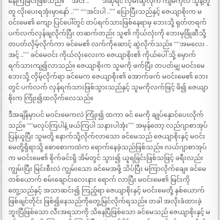
နေကြခြင်းဖြစ်သည်။ ““အင်း ..”” ““ဒါဆိုရင် လှမ်းဆွဲလိုက် ကျမကိုလဲ သူနဲ့တူ
တူ လိုးပေးရအုံးမှာနော် ..”” ““အင်းပါ ..”” ပြောပြီးသည်နှင့် ဇေယျာစိုးက မ
ဝင်းမေ၏ ကျော ပြင်ပေါ်တွင် တပ်ရက်သားဖြစ်နေရာမှ ဘေးသို့ ရုတ်တရက်
ပက်လက်လှန်ချလိုက်ပြီး တဆက်တည်း သူ၏ ကိုယ်လုံးကို ဘေးမှခြုံဆီသို့
တပတ်လှိမ့်လိုက်ကာ ခင်မေ၏ လက်ကိုဆောင့် ဆွဲလိုက်သည်။ ““အမလေး .
အင့် ..”” ခင်မေဝင်း ကိုယ်လုံးလေးက ဇေယျာစိုး၏ ကိုယ်ပေါ် သို့ မှောက်
ရက်သားကျ၍လာသည်။ ဇေယျာစိုးက သူမကို ဖက်ပြီး တပတ်မျှ မဝင်းမေ
ဘေးသို့ လှိမ့်လိုက်ရာ ခင်မေက ဇေယျာစိုး၏ အောက်ဖက် မဝင်းမေ၏ ဘေး
တွင် ပက်လက် လှန်ရက်သားဖြစ်သွားသည်နှင့် သူမကိုလက်ဖြင့် ဖိ၍ ဇေယျာ
စိုးက ကြုံး၍ထလိုက်လေသည်။
ဒီအချိန်မှာပင် မဝင်းမေကလဲ ကြုံး၍ ထကာ ခင် မေကို ချုပ်နှောင်ပေးလိုက်
သည်။ ““မလုပ်ကြပါနဲ့ ဖယ်ကြပါ သနားပါအုံး”” အမှန်တော့ လည်ဂျာစာအုပ်
ပြန်ယူပြီး သူမတို့ နောက်သို့လိုက်လာသော ခင်မေသည် ဇေယျာစိုးနှင့် မဝင်း
မေတို့ရှိရာသို့ စောစောကထဲက ရောက်နေခဲ့သည်ဖြစ်သည်။ လယ်ဂျာစာအုပ်
က မဝင်းမေ၏ စိုက်ခင်းရှိ အိမ်တွင် သွား၍ ယူရခြင်းဖြစ်သဖြင့် ခရီးလည်း
ကျွမ်းပြီး မြင်းစီးလဲ ကျွမ်းသော ခင်မေအဖို့ သိပ်ပြီး မကြာလိုက်ချေ။ ခင်မေ
တစ်ယောက် စမ်းချောင်းလေးနား ရောက် လာပြီး မဝင်းမေ၏ မြင်းကို
တွေ့သည်နှင့် အသာဆင်း၍ ကြည့်ရာ ဇေယျာစိုးနှင့် မဝင်းမေတို့ နှစ်ယောက်
ဖြစ်ချင်တိုင်း ဖြစ်၍နေသည်ကိုတွေ့မြင်လိုက်ရသည်။ တခါ အလိုးခံထားခဲ့
ဘူးပြီဖြစ်သော လီးအရသာကို သိနေပြီဖြစ်သော ခင်မေသည် ဇေယျာစိုးနှင့် မ