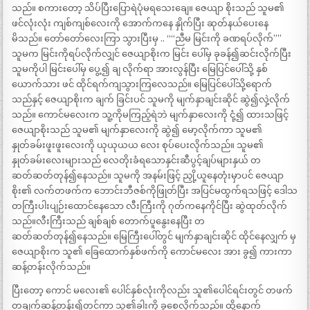
သည်။ စကားတော့ သိပ်ပြီးပြောရဲပုံမရသေးချေ။ ဇေယျာ စိုးသည် သူမ၏
ဖင်လုံးလုံး ကျစ်ကျစ်လေးကို အောက်ကနေ နှိုက်ပြီး ဆုတ်နယ်ပေးနေ
မိသည်။ တော်တော်လေးကြာ သွားပြီးမှ .. ““ညီမ မြင်းကို ခဏရပ်လိုက်””
သူမက မြင်းကိုရပ်လိုက်လျှင် ဇေယျာစိုးက မြင်း ပေါ်မှ ခုခန်၍ဆင်းလိုက်ပြီး
သူမကိုပါ မြင်းပေါ်မှ ပွေ့၍ ချ လိုက်ရာ အားလွန်ပြီး မြေပြင်ပေါ်သို့ နှစ်
ယောက်သား ဖင် ထိုင်ရက်ကျသွားကြလေသည်။ မြေပြင်ပေါ်သို့ရောက်
သည်နှင့် ဇေယျာစိုးက ချက် ခြင်းပင် သူမကို မျက်နှာချင်းဆိုင် ဆွဲ၍လှဲ့လိုက်
သည်။ ကောင်မလေးက သူ့ကိုမကြည့်ရဲဘဲ မျက်နှာလေးကို ငုံ့၍ ထားသဖြင့်
ဇေယျာစိုးသည် သူမ၏ မျက်နှာလေးကို ဆွဲ၍ မော့လိုက်ကာ သူမ၏
နှုတ်ခမ်းဖူးဖူးလေးကို ယုယုယယ လေး စုပ်ပေးလိုက်သည်။ သူမ၏
နှုတ်ခမ်းလေးများသည် လေတိုးခံရသောနှင်းဆီပွင့်ချပ်များနှယ် တ
ဆတ်ဆတ်တုန်၍နေသည်။ သူမကို အနမ်းဖြင့် ညှို့ယူနေတုံးမှာပင် ဇေယျာ
စိုး၏ လက်တဖက်က ဘောင်းဘီဇစ်ကိုဖြုတ်ပြီး အပြင်မထွက်ရသဖြင့် ဒေါသ
တကြီးပါးပျဉ်းထောင်နေသော လီးကြီးကို ဂုတ်ကနေကိုင်ပြီး ဆွဲထုတ်လိုက်
သည်။လီးကြီးသည် ချစ်ချစ် တောက်ပူနွေးနေပြီး တ
ဆတ်ဆတ်တုန်၍နေသည်။ မြေကြီးပေါ်တွင် မျက်နှာချင်းဆိုင် ထိုင်နေလျှက် မှ
ဇေယျာစိုးက သူ၏ ခြေထောက်နှစ်ဖက်ကို ကောင်မလေး အား ခွ၍ ကားကာ
ဆန့်တန်းလိုက်သည်။
ပြီးတော့ ကောင် မလေး၏ ပေါင်နှစ်လုံးကိုလည်း သူ၏ပေါင်ရင်းတွင် တဖက်
တချက်ဆန့်တန်း၍တင်ကာ သူ၏ခါးကို ခွစေလိုက်သည်။ ထို့နောက်