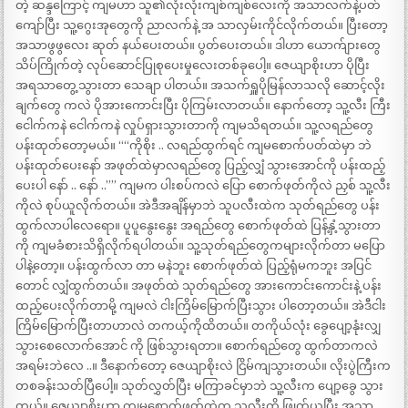
တဲ့ ဆန္ဒကြောင့် ကျမဟာ သူ၏လုံးလုံးကျစ်ကျစ်လေးကို အသာလက်နဲ့ပတ်
ကျော်ပြီး သူ့ဂွေးအုတွေကို ညာလက်နဲ့ အ သာလှမ်းကိုင်လိုက်တယ်။ ပြီးတော့
အသာဖွဖွလေး ဆုတ် နယ်ပေးတယ်။ ပွတ်ပေးတယ်။ ဒါဟာ ယောက်ျားတွေ
သိပ်ကြိုက်တဲ့ လုပ်ဆောင်ပြုစုပေးမှုလေးတစ်ခုပေါ့။ ဇေယျာစိုးဟာ ပိုပြီး
အရသာတွေ့သွားတာ သေချာ ပါတယ်။ အသက်ရှူပိုမြန်လာသလို ဆောင့်လိုး
ချက်တွေ ကလဲ ပိုအားကောင်းပြီး ပိုကြမ်းလာတယ်။ နောက်တော့ သူ့လီး ကြီး
ငေါက်ကနဲ ငေါက်ကနဲ လှုပ်ရှားသွားတာကို ကျမသိရတယ်။ သူ့လရည်တွေ
ပန်းထုတ်တော့မယ်။ ““ကိုစိုး .. လရည်ထွက်ရင် ကျမစောက်ပတ်ထဲမှာ ဘဲ
ပန်းထုတ်ပေးနော် အဖုတ်ထဲမှာလရည်တွေ ပြည့်လျှံ သွားအောင်ကို ပန်းထည့်
ပေးပါ နော် .. နော် ..”” ကျမက ပါးစပ်ကလဲ ပြော စောက်ဖုတ်ကိုလဲ ညှစ် သူ့လီး
ကိုလဲ စုပ်ယူလိုက်တယ်။ အဲဒီအချိန်မှာဘဲ သူပလီးထဲက သုတ်ရည်တွေ ပန်း
ထွက်လာပါလေရော။ ပူပူနွေးနွေး အရည်တွေ စောက်ဖုတ်ထဲ ပြန့်နှံ့သွားတာ
ကို ကျမခံစားသိရှိလိုက်ရပါတယ်။ သူ့သုတ်ရည်တွေကများလိုက်တာ မပြော
ပါနဲ့တော့။ ပန်းထွက်လာ တာ မနဲဘူး စောက်ဖုတ်ထဲ ပြည့်ရုံမကဘူး အပြင်
တောင် လျှံထွက်တယ်။ အဖုတ်ထဲ သုတ်ရည်တွေ အားကောင်းကောင်းနဲ့ ပန်း
ထည့်ပေးလိုက်တာမို့ ကျမလဲ ငါးကြိမ်မြောက်ပြီးသွား ပါတော့တယ်။ အဲဒီငါး
ကြိမ်မြောက်ပြီးတာဟာလဲ တကယ့်ကိုထိတယ်။ တကိုယ်လုံး ခွေပျော့နုံးလျှ
သွားစေလောက်အောင် ကို ဖြစ်သွားရတာ။ စောက်ရည်တွေ ထွက်တာကလဲ
အရမ်းဘဲလေ ..။ ဒီနောက်တော့ ဇေယျာစိုးလဲ ငြိမ်ကျသွားတယ်။ လိုးပွဲကြီးက
တစခန်းသတ်ပြီပေါ့။ သုတ်လွှတ်ပြီး မကြာခင်မှာဘဲ သူ့လီးက ပျော့ခွေ သွား
တယ်။ ဇေယျာစိုးဟာ ကျမစောက်ဖုတ်ထဲက သူ့လီးကို ဖြုတ်ယူပြီး အသာ