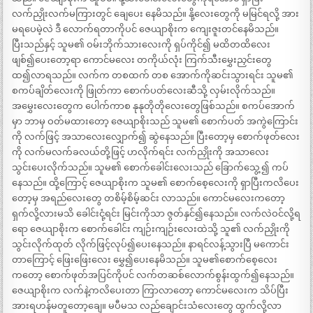
လက်ညှိုးလက်မကြားတွင် ချေပေး နေမိသည်။ နို့လေးတွေကို မမြင်ရလို့ အား
မရပေမဲ့လဲ ဒီ လောက်ရတာကိုပင် ဇေယျာစိုးက ကျေးဇူးတင်နေမိသည်။
ပြီးသည်နှင့် သူမ၏ ဝမ်းဘိုက်သားလေးကို ရှပ်ကိုင်၍ မထိတထိလေး
ဖျစ်၍ပေးတော့ရာ ကောင်မလေး တကိုယ်လုံး ကြက်သီးမွှေးညှင်းတွေ
ထ၍လာရသည်။ လက်က တစထက် တစ အောက်ကိုဆင်းသွားရင်း သူမ၏
စကပ်ချိတ်လေးကို ဖြုတ်ကာ စောက်ပတ်လေးဆီသို့ လှမ်းလိုက်သည်။
အမွှေးလေးတွေက ပေါက်ကာစ နုနုတိုတိုလေးတွေဖြစ်သည်။ စကပ်အောက်
မှာ ဘာမှ ဝတ်မထားတော့ ဇေယျာစိုးသည် သူမ၏ စောက်ပတ် အကွဲကြောင်း
ကို လက်ဖြင့် အသာလေးလျှောက်၍ ဆွဲနေသည်။ ပြီးတော့မှ စောက်ဖုတ်လေး
ကို လက်မလက်ခလယ်တို့ဖြင့် ဟလိုက်ရင်း လက်ညှိုးကို အသာလေး
သွင်းပေးလိုက်သည်။ သူမ၏ စောက်ခေါင်းလေးသည် ခြောက်သွေ့၍ ကပ်
နေသည်။ ထို့ကြောင့် ဇေယျာစိုးက သူမ၏ စောက်စေ့လေးကို ရှာပြီးကလိပေး
တော့မှ အရည်လေးတွေ တစိမ့်စိမ့်ဆင်း လာသည်။ ကောင်မလေးကတော့
ရှက်လို့လားမသိ ခေါင်းငုံ့ရင်း မြင်းကိုသာ ဇွတ်နှင်၍နေသည်။ လက်လဲဝင်လို့ရ
ရော ဇေယျာစိုးက စောက်ခေါင်း ကျဉ်းကျဉ်းလေးထဲသို့ သူ၏ လက်ညှိုးကို
သွင်းလိုက်ထုတ် လိုက်ဖြင့်လုပ်၍ပေးနေသည်။ နာရင်လန့်သွားပြီ မကောင်း
တာကြောင့် ဖြေးဖြေးလေး မွှေ၍ပေးနေမိသည်။ သူမ၏စောက်စေ့လေး
ကတော့ စောက်ဖုတ်အပြင်ကိုပင် လက်တဆစ်လောက်စွန်းထွက်၍နေသည်။
ဇေယျာစိုးက လက်နဲ့ကလိပေးတာ ကြာလာတော့ ကောင်မလေးက သိပ်ပြီး
အားရဟန်မတူတော့ချေ။ မပီမသ လည်ချောင်းသံလေးတွေ ထွက်လို့လာ