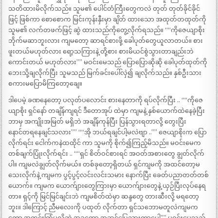
သတိထားမိလိုက်သည်။ သူမ၏ ပေါင်တံကြီးတွေကလဲ တုတ် တုတ်ခိုင်ခိုင်
ဖြင့် ဖြစ်ကာ စောစောက မြင်းကုန်းနှီးမှာ ချိတ် ထားသော အထုတ်တထုတ်ကို
သူမ၏ လက်တဖက်ဖြင့် ဆွဲ ထားသည်ကိုတွေ့လိုက်ရသည်။ ““ကိုဇေယျာစိုး
ဘိုက်မဆာဘူးလား ကျမတော့ ဆာရင်စားဖို့ ခေါပုတ်တွေယူလာတယ်။ စား
ဖူးတယ်မဟုတ်လား ရော့သကြားနဲ့ တို့စား စားမိယင်စွဲသွားတာချည်းဘဲ
ကောင်းတယ် မဟုတ်လား”” မဝင်းမေသည် ပြောပြောဆိုဆို ခေါပုတ်ထုတ်ကို
ဘေးသို့ချလိုက်ပြီး သူမသည် မြက်ခင်းပေါ်လှဲ၍ ချလိုက်သည်။ နှစ်ဦးသား
စကားမပြောမိကြတော့ချေ။
ဒါပေမဲ့ ခဏနေတော့ ပလုတ်ပလောင်း စားနေတာကို ရပ်လိုက်ပြီး .. ““ကိုဇေ
ယျာစိုး ရှင်နော် တချိန်ကျရင် ဒီတောအုပ် ထဲမှာ ကျမနဲ့ နှစ်ယောက်ထဲနေခဲ့ပြီး
ဘာမှ အကျိုးအမြတ် မရှိဘဲ အချိန်ကုန်ပြီး ပြန်သွားရတာလို့ တွေးပြီး
နောင်တရနေချင်သလား”” ““အို ဘယ်ရချင်ပါ့မလဲဗျာ ..”” ဇေယျာစိုးက ပြော
လိုက်ရင်း ငေါက်ကနဲထထိုင် ကာ သူမကို စိုက်၍ကြည့်မိသည်။ မဝင်းမေက
တစ်ချက်ပြုံးလိုက်ရင်း .. ““ရှင် စိတ်ဝင်စားရင် အဝတ်အစားတွေ ချွတ်လိုက်
ပါ။ ကျမလဲချွတ်လိုက်မယ်။ တစ်ခုတော့ရှိတယ် ရှင်ကျမကို အထင်တော့မ
သေးလိုက်နဲ့ ကျမက ပွင့်ပွင့်လင်းလင်းသမား နောက်ပြီး ခေတ်ပညာတတ်တစ်
ယောက်။ ကျမက ယောက်ျားတွေကြားမှာ ယောက်ျားတွေနဲ့ ယှဉ်ပြီးလုပ်နေရ
တာ။ ရှင့်ကို မြင်မြင်ချင်းဘဲ ကျမစိတ်ထဲမှာ ဆန္ဒတွေ တားဆီးလို့ မရတော့
ဘူး။ ဒါကြောင့် ညီမလေးကို ပထုတ် လိုက်တာ ရှင်သဘောမတူလဲကျမက
တော့ အတင်းကြံမလို့ဘဲ အခုတော့ အဆင်ပြေသွားတာပေါ့”” မဝင်းမေသည်