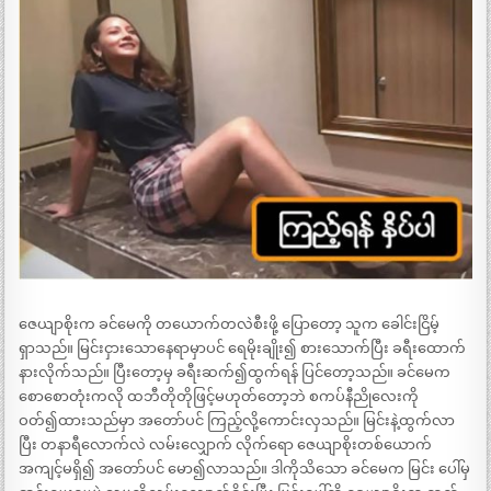
ဇေယျာစိုးက ခင်မေကို တယောက်တလဲစီးဖို့ ပြောတော့ သူက ခေါင်းငြိမ့်
ရှာသည်။ မြင်းငှားသောနေရာမှာပင် ရေမိုးချိုး၍ စားသောက်ပြီး ခရီးထောက်
နားလိုက်သည်။ ပြီးတော့မှ ခရီးဆက်၍ထွက်ရန် ပြင်တော့သည်။ ခင်မေက
စောစောတုံးကလို ထဘီတိုတိုဖြင့်မဟုတ်တော့ဘဲ စကပ်နီညိုလေးကို
ဝတ်၍ထားသည်မှာ အတော်ပင် ကြည့်လို့ကောင်းလှသည်။ မြင်းနဲ့ထွက်လာ
ပြီး တနာရီလောက်လဲ လမ်းလျှောက် လိုက်ရော ဇေယျာစိုးတစ်ယောက်
အကျင့်မရှိ၍ အတော်ပင် မော၍လာသည်။ ဒါကိုသိသော ခင်မေက မြင်း ပေါ်မှ