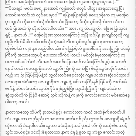
ကြီးက အရမ်းကြီးတာဘဲ တအားဆောင့်ရင် ကျမဖင်ကွဲသွားမှာပေါ့ ..””
““စိတ်ချပါ မဝင်းမေရဲ့ နာအောင် ကျွန်တော် မလုပ် ပါဘူး အရသာတွေ့ပြီး
ကောင်းကောင်းဘဲ လုပ်ပေးမှာပါ”” ပြောပြောဆိုဆို ဇေယျာစိုးက ကျမစအိုဝ
မှာ သူ့လီး ကိုထောက်လိုက်ပါတယ်။ ပြီးတော့ ဖိထိုးသွင်းလိုက်တာ လီးက
ထစ်ပြီးအထဲကို တိုးဝင်လာပါတယ်။ ““အား . ကျွတ်..ကျွတ်.. ဖြေးဖြေးသွင်း
ရှင့် .. နာတယ် ..”” စအိုဝပြဲအာသွားတာကြောင့် ကျိန်းစပ်ပြီး နာကျင်လှလို့ ကျ
မညီးလိုက်မိပါတယ်။ ဖင်လိုးတဲ့အခါ လီးစသွင်းသွင်းချင်း နာတာကတော့
ထုံးစံပါဘဲ ကျမ နားလည်ပါတယ်။ ဒါကြောင့်လဲ ဒူးခေါင်းကို အားပြုပြီး ဖင်ဆုံ
ကြီးကို အသာကော့ပင့် ပေးထားလိုက်ပါ တယ်။ ဖင်လိုးခံဖူးတာကြောင့် ကျ
မဟာ ဖင်ပေါက်ထဲ လီးအဝင် အဆင်ပြေအောင် လမ်းကြောင်းပွင့် ပေးတတ်
နေ ပါတယ်။ ဇေယျာစိုးကလဲ သူ့လီးကြီးကို ဆက်ပြီး ဖိထိုးသွင်းလိုက်တယ်။
ကျဉ်းကျဉ်းကြပ်ကြပ်နဲ့ဘဲ သူ့လီးတစ်ချောင်းလုံး ကျမဖင်ထဲအဆုံးဝင်သွားပါ
လေရော။ အဲဒီတော့ ဇေယျာစိုးက ကျမရဲ့ ဖင်သားကြီးနှစ် ခြမ်းကို လက်နှစ်
ဖက်နဲ့ ခပ်တင်းတင်း ဆုတ်ကိုင် ဖျစ်ညှစ်ပြီး သူ့လီးကြီးကို ကျမဖင်ထဲက
ဆွဲထုတ်လိုက် ပြန်ဖိ ဆောင့် သွင်းလိုက်နဲ့ ကျမကို ကောင်းကောင်း ဖင်ဆော်နေ
ပါတော့ တယ်။
နာတာကတော့ သိပ်ကို နာတယ်ရှင့်။ ကောင်းတာ ကလဲ အသဲခိုက်မတတ်ပါ
ဘဲ။ ကျမဟာ တညီးညီး တအားအား အော်ဟစ် ညီး တွားရင်း ဇေယျာစိုးရဲ့ဖင်
လိုးတာကို ခံနေပါတယ်။ သူဟာ ဖင်လိုးတဲ့အခါမှာလဲ လီးကို အဆုံးဖိဆောင့်
သွင်းတယ်ရှင့်။ ဖင်လိုးခံရတာဟာ နာကျင်မှုနဲ့ မူတ ထူးကဲစွာ ကောင်းလှတဲ့