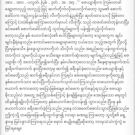
အား .. အား .. ပလွတ်..ပြစ် .. ဒုတ် .. အ . အာ့ ..”” ဇေယျာစိုးက ကြမ်းတခါ
ချော့တလှည့် တလှည့် ဖြင့် ဆက်တိုက်လိုးပေးလိုက်တော့ သူမ၏ စောက်
ခေါင်းက ကျဉ်းလွန်းသဖြင့် လီးကိုလက်နဲ့ညှစ်ပြီး ဆုတ်ထားသလို ဖြစ်တာ
ကြောင့် (၁၀)မိနစ်အကြာလောက်မှာပင် လီးကြီး သည် တဇတ်ဇတ်တုန်လာပြီး
ခင်မေ၏ စောက်ခေါင်းထဲသို့ သုတ်ရည်များကို ပန်း၍ထည့်လိုက်လေ
တော့သည်။ နှစ် ယောက်စလုံး၏ ပေါင်ခြံများတွင်တော့ သွေးတွေက ချင်း
ချင်းနီရဲနေသည်။ ကောင်မလေးခမျာမှာတော့ ငယ်သေး သည့်အတွက် ပြီးလို့
ပြီးမှန်းမသိ။ နုံးခွေသွားတာကိုဘဲ သိလိုက် သည်။ အရည်တွေ ပန်းထွက်ကုန်
တာကိုလဲ သူမကိုယ်သူမ မသိချေ။ အောက်ဆုံးတော့ မျက်ရည်လည်ရွဲဖြင့် ဇေ
ယျာစိုး ကို အတင်းကြုံး၍ဖက်ပြီး နမ်းပါတော့လေသည်။ ဒီနေရာမှနောက်ထပ်
နာရီဝက်လောက် နားပြီးတော့မှ ဆက်၍ ခရီးနှင်ခဲ့လေသည်။ ဇေယျာစိုးနှင့်
ခင်မေတို့သည် ဆက်၍ခရီးနှင်လာ ကြရင်း စမ်းချောင်းလေးတခုကိုတွေ့၍
နှစ်ယောက်သား ဆင်းပြီးကိုယ်လက်သုတ်သင်ကြသည်။ တယောက်နှင့်တ
ယောက် စကားတော့ မပြောဖြစ်ချေ။ ခင်မေက ရှက်နေပုံရသည်။ ဇေယျာ
စိုးသည်လဲ အတွေ့ အကြုံသစ်ကြောင့် နုံးချိ၍နေသည်။ အေးမြသော ရေတွင်
ထိနှစ်၍ချိုးလိုက်ကြတော့ နှစ်ယောက်စလုံးလန်း၍ သွားသည်။ ပြီးမှ နှစ်
ယောက်သား ခရီးဆက်ခဲ့ကြသည်။ ညနေ လဲအတော်စောင်းသွားပြီဖြစ်သည်။
ဤကဲ့သို့ တဖြေးဖြေးခရီးထွက်ခွာ၍ လာရာ ခဏမျှ ကြာတော့ သူတို့၏ ရှေ့
နားမှ မြင်းခွာသံကြားရသည်။ မှောင် စပျိုးနေပြီဆိုတော့ ဘာမှသဲသဲကွဲကွဲ မ
မြင်ရချေ။