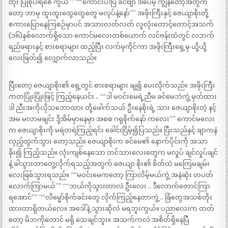
တုံး ပြုစုပါရစေ ကွယ်”” ““ကောင်းပါပြီ ခင်ဗျာ ဒါပေမဲ့ ကျွန်တော့်အတွက်
တော့ ဘာမှ ထူးထူးထွေထွေတွေ မလုပ်နဲ့နော်”” အဖိုးကြီးနှင့် ဇေယျာစိုးတို့
စကားပြောနေကြစဉ်မှာပင် အသားလတ်လတ် လူလုံးတောင့်တောင့်အသက်
(၁၆)နှစ်လောက်ရှိသော ကောင်မလေးတစ်ယောက် လင်ဗန်းထဲတွင် လဘက်
ရည်ခရားနှင့် စားစရာများ ထည့်ပြီး လက်မှကိုင်ကာ အဖိုးကြီးရှေ့မှ ယို့ယို့
လေးဖြတ်၍ လျှောက်လာသည်။
ပြီးတော့ ဇေယျာစိုး၏ ရှေ့တွင် စားစရာများ ချ၍ ပေးလိုက်သည်။ အဖိုးကြီး
ကတပြုံးပြုံးဖြင့် ကြည့်နေယင်း .. ““ဒါ မဝင်းမေရဲ့ညီမ ခင်မေဘဲကွဲ့ မှတ်ထား
ဒါ ညီးအကိုလိုသဘောထား တို့ဖေါက်သယ် ဦးနေစိုးရဲ့ သား ဇေယျာစိုးတဲ့ နင့်
အမ မလာမချင်း ဒို့အိမ်မှာနေမှာ အစစ ဂရုစိုက်နော် ကလေး”” ကောင်မလေး
က ဇေယျာစိုးကို မရဲတရဲကြည့်ရင်း ခေါင်းငြိမ့်၍ပြသည်။ ပြီးသည်နှင့် ချာကနဲ
လှည့်ထွက်သွား တော့သည်။ ဇေယျာစိုးက ခင်မေ၏ နောက်ပိုင်းကို အသာ
ခိုး၍ ကြည့်သည်။ လုံးကျစ်နေသော တင်သားလေးတွေက မလှုပ် ချင်လှုပ်ချင်
နဲ့ ခါသွားတာတွေ့လိုက်ရသည့်အတွက် ဇေယျာ စိုး၏ စိတ်ထဲ မကြေမချမ်း
လေးဖြစ်သွားရသည်။ ““မဝင်းမေကတော့ ကြာလိမ့်မယ်ကွဲ့ အနဲဆုံး တပတ်
လောက်ကြာမယ်”” ““ဘယ်ကိုသွားတာလဲ ဦးလေး .. ဒီလောက်တောင်ကြာ
ရအောင်”” ““လိမ္မော်စိုက်ခင်းတွေ လိုက်ကြည့်နေတာကွဲ့ .. ခြံတွေအသစ်တိုး
ထားတာရှိတယ်လေ။ အဒေါ်နဲ့ သွားဆိုလဲ မရဘူးကွယ်။ ပညာလေးက တတ်
တော့ မိဘကိုတောင် မရို သေချင်ဘူး။ အသက်ကလဲ အစိတ်ရှိနေပြီ