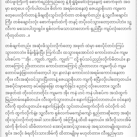
ထိပ်ဖူးကြီးကို စောက်ရည်ကြည်တွေ နဲ့ စိုရွှဲမို့ဖေါင်းကြနေတဲ့ စောက်ဖုတ် အဝ
မှာ တေ့ပေး လိုက်ပါတယ်။ စိတ်က အရမ်းထနေတဲ့ ဇေယျာစိုးဟာ ကျမက
တေ့ပေးလိုက်တာနဲ့ ဖိချထိုးသွင်းလိုက်တာ တစ်ချက်တည်း နဲ့ သူ့လီးချောင်း
ကြီး တစ်ချောင်းလုံး စောက်ဖုတ်ထဲကို တနင့် တပိုးဝင်သွားတော့တာပါဘဲ။ သူ့
လီးက မသေးပါဘူးရှင်။ ရှစ်လက်မသာသာလောက် ရှည်ပြီး ကျပ်လုံးလောက်
ကိုတုတ်တာ ..။
တစ်ချက်တည်း အဆုံးဖိသွင်းလိုက်တော့ အဖုတ် ထဲမှာ စေးပိုင်တင်းကြပ်
သွားတာဘဲ။ ဖိန်းရှိန်းပြီး ကြက်သီး ထသွားရအောင်လဲ ကောင်းတယ်။ ကျမ
ပါးစပ်က ““အိုး .. ကျွတ်..ကျွတ်.. ကျွတ်”” လို့ စုပ်သပ်ညည်းလိုက်မိတယ်။ နာ
တာကြောင့် ညီးတာလား ကောင်းတာကြောင့် ညီးတာလား ကျမကိုယ် ကျမ
တောင်မခွဲခြားတတ်တော့ပါ ဘူး နာလဲနာ ကောင်းလဲအရမ်းကောင်းနေတာ
ကိုး။ လီးအဆုံးဝင်သွားပြီးတာနဲ့ ဇေယျာစိုးဟာ ကျကို စပြီးလိုးပါတော့တယ်။
အစပိုင်းမှာတော့ ခပ်ဖြေးဖြေး တချက်ခြင်း ညောင့် လိုးပေးတာ။ သူ့လီး
အဖုတ်ထဲ တိုးဝင်လာတိုင်း ကျမက အိုး ကနဲ ဟင် ကနဲ ပါးစပ်က အသံထွက်
မြည်တမ်းနေမိတယ်။ လီးထွက်သွားတယ်။ နောက်ပြန်ဝင်လာတယ်။ ဝင်နေတဲ့
လီးကို ထုတ်ယူတယ်။ နောက်ပြန်ထိုး သွင်းတယ်။ထွက်လိုက် ဝင်လိုက် ဝင်
လိုက် ထွက်လိုက်နဲ့။ သူ့လီးက ရှစ်လက်မကျော်ကျော် ရှည်တာဆိုတော့ အဆုံး
ထိုးသွင်းလိုက်တဲ့အခါ သားအိမ်ကို ဒစ်ကြီးနဲ့ ထိထိ နေတယ်။ အဲဒီလိုသားအိမ်
ထဲကို စိုက်ဝင် ထိမိတာကလဲ အောင့်အောင့်သွားပေမဲ့ အရသာတမျိုးထူးတယ်
ရှင်။ အလိုး ခံရတိုင်းသားအိမ်ကို ထိတာမျိုးမှ မဟုတ်တာ။ လီးရှည်မှသာ