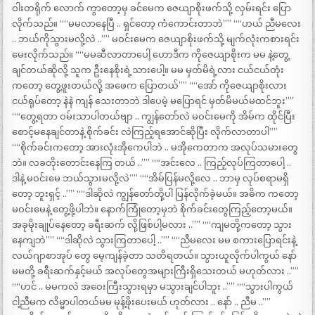
ဝါးတရိုက် လောက် ကွာတော့မှ ခင်မေက ဇေယျာစိုးဖက်သို့ လှမ်းရင်း ပြော
လိုက်သည်။ ““မမလာနေပြီ .. ရှင်တော့ ကံကောင်းတာဘဲ”” ““ဟယ် ညီမလေး
.. ဘယ်ကိုသွားမလို့လဲ ..”” မဝင်းမေက ဇေယျာစိုးဖက်သို့ မျက်လုံးကစားရင်း
မေးလိုက်သည်။ ““မမဆီလာတာပေါ့ ဟောဒီက ကိုဇေယျာစိုးက မမ နဲ့တွေ့
ချင်တယ်ဆိုလို့ သူက ဦးနေစိုးရဲ့သားပေါ့။ မမ မှတ်မိရဲ့လား ငယ်ငယ်တုံး
ကတော့ တွေ့ဖူးတယ်လို့ အဖေက ပြောတယ်”” ““အော် ကိုဇေယျာစိုးလား
ငယ်ရုပ်တော့ နဲနဲ ကျန် သေးတာဘဲ ဒါပေမဲ့ မပြောရင် မှတ်မိမယ်မထင်ဘူး””
““တွေ့ရတာ ဝမ်းသာပါတယ်ဗျာ .. ကျွန်တော်လဲ မဝင်းမေကို အိမ်က ထိုင်ပြီး
စောင့်မနေချင်တာနဲ့ စိုက်ခင်း လဲကြည့်ရအောင်ဆိုပြီး လိုက်လာတာပါ””
““စိုက်ခင်းကတော့ အားလုံးအိုကေပါဘဲ .. မအိုကေတာက အလုပ်သမားတွေ
ဘဲ။ လခတိုးတောင်းနေကြ တယ် ..”” ““အင်းလေ .. ကြည့်လုပ်ကြတာပေါ့ ..
ဒါနဲ့ မဝင်းမေ ဘယ်သွားမလို့လဲ”” ““အိမ်ပြန်မလို့လေ .. ဘာမှ လုပ်စရာမရှိ
တော့ ဘူးရှင့် ..”” ““ဒါဆိုလဲ ကျွန်တော်တို့ပါ ပြန်လိုက်ခဲ့မယ်။ အဓိက ကတော့
မဝင်းမေနဲ့ တွေ့ဖို့ပါဘဲ။ နောက်ကြုံတော့မှဘဲ စိုက်ခင်းတွေကြည့်တော့မယ်။
အခုမိုးချုပ်နေတော့ ခရီးဆက် လို့ဖြစ်ပါ့မလား ..”” ““ကျမတို့ကတော့ သွား
နေကျဘဲ”” ““ဒါဆိုလဲ သွားကြတာပေါ့ ..”” ““ညီမလေး မမ စကားပြောရင်းနဲ့
လယ်ဂျာစာအုပ် တွေ မေ့ကျန်ခဲ့တာ သတိရတယ်။ သွားယူလိုက်ပါကွယ် နော်
မမတို့ ခရီးဆက်နှင့်မယ် အလုပ်တွေအများကြီးရှိသေးတယ် မဟုတ်လား ..””
““ဟင် .. မမကလဲ အဝေးကြီးသွားရမှာ မသွားချင်ပါဘူး ..”” ““သွားပါကွယ်
ငါ့ညီမက လိမ္မာပါတယ်မမ မုန့်ဖိုးပေးမယ် ဟုတ်လား .. နော် .. ညီမ ..””