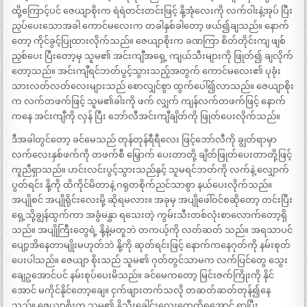
ထို့ကြောင့်ပင် ဇေယျာစိုးက ရဲရဲတင်းတင်းဖြင့် နို့အုံလေးကို လက်ဝါးနဲ့အုပ် ပြီး
ညှပ်ပေးသောအခါ ကောင်မလေးက တခါနှစ်ခါတော့ ဖယ်၍ချသည်။ နောက်
တော့ ကိုင်ခွင့်ပြုထားလိုက်သည်။ ဇေယျာစိုးက ခဏကြာ စိတ်တိုင်းကျ ဖျစ်
ညှစ်ပေး ပြီးတော့မှ သူမ၏ အင်းကျီအရှေ့ ကျယ်သီးများကို ဖြုတ်၍ ချလိုက်
တော့သည်။ အင်းကျီရင်ဘတ်ပွင့်သွားသည့်အတွက် ကောင်မလေး၏ ပုခုံး
သားလတ်လတ်လေးများသည် စောလျှင်စွာ ထွက်ပေါ်၍လာသည်။ ဇေယျာစိုး
က လက်တဖက်ဖြင့် သူမ၏ခါးကို ဖက် လျှက် ကျန်လက်တဖက်ဖြင့် နောက်
ကနေ အင်းကျီကို လှန် ပြီး ဘော်လီအင်းကျီချိတ်ကို ဖြုတ်ပေးလိုက်သည်။
ဒီအခါတွင်တော့ ခင်မေသည် တုန်တုန်ရီရီလေး ဖြင့်ဘော်လီကို ချွတ်ရာမှာ
လက်လေးနှစ်ဖက်ကို တဖက်စီ မြှောက် ပေးတာတို့ ချိတ်ဖြုတ်ပေးတာတို့ဖြင့်
ကူညီရှာသည်။ ဟင်းလင်းပွင့်သွားသည်နှင့် သူမရင်ဘတ်ကို လက်နဲ့ လျှောက်
ပွတ်ရင်း နို့ကို ထိကိုင်မိတာနဲ့ ဂရုတစိုက်ညင်သာစွာ နယ်ပေးလိုက်သည်။
အပျိုစင် အပျိုရိုင်းလေးမို့ ဆိုရမလား။ အခုမှ အပျိုဖေါ်ဝင်စဆိုတော့ တင်းပြီး
ရှေ့သို့ချွန်ထွက်ကာ အခွံမနွှာ ရသေးတဲ့ ကွမ်းသီးတစ်လုံးစာလောက်တော့ရှိ
သည်။ အပျိုကြီးတွေရဲ့ နို့နဲ့မတူဘဲ တကယ့်ကို လတ်ဆတ် သည်။ အရသာပင်
ပျော့အိနေတာမျိုးမဟုတ်ဘဲ နို့ကို ဆုတ်ရင်းဖြင့် နောက်ကနေဂုတ်ကို နမ်းစုတ်
ပေးပါသည်။ ဇေယျာ စိုးသည် သူမ၏ ဂုတ်တွင်သာမက လက်ပြင်တွေ သွေး
ချေဥအောင်ပင် နမ်းစုပ်ပေးမိသည်။ ခင်မေကတော့ မြင်းဇက်ကြိုးကို နိုင်
အောင် မကိုင်နိုင်တော့ချေ။ ငှက်ဖျားတက်သလို တဆတ်ဆတ်တုန်၍နေ
သည်။ ဇေယျာစိုးက သူမ၏ နို့သီးခေါင်းလေးတွေကိုရအောင် ရှာပြီး