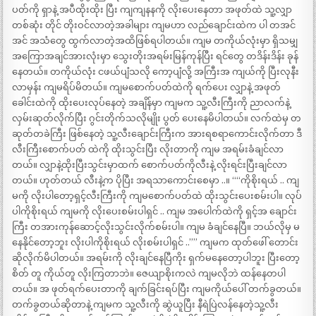
ပတ်ကို ရှာနဲ့ အပီထိုးထိုး ပြီး ကျကျနနကို လိုးပေးနေတာ အဖုတ်ထဲ သူ့လျှာ
တစ်ဆုံး တိုင် တိုးဝင်လာတဲ့အခါများ ကျမဟာ လည်ချောင်းထဲက ပါ တအင်
အင် အသံတွေ ထွက်လာတဲ့အထိဖြစ်ရပါတယ်။ ကျမ တကိုယ်လုံးမှာ ရှိသမျှ
အကြောအချင်အားလုံးမှာ သွေးတိုးအရမ်းမြန်ကုန်ပြီး ရင်တွေ တဒိန်းဒိန်း ခုန်
နေတယ်။ တကိုယ်လုံး ငဖယ်ပျံသလို ကော့ပျံလို့ အကြီးအ ကျယ်ကို ပြီးလုနီး
လာမှန်း ကျမရိပ်မိတယ်။ ကျမစောက်ပတ်ထဲကို ရက်ပေး လျှာနဲ့ အဖုတ်
ခေါင်းထဲကို ထိုးပေးလုပ်နေတဲ့ အချိန်မှာ ကျမက သူ့လီးကြီးကို ညာလက်နဲ့
လှမ်းဆုတ်လိုက်ပြီး ဂွင်းတိုက်သလိုမျိုး ပွတ် ပေးနေမိပါတယ်။ လက်ထဲမှ တ
ဆုတ်တခဲကြီး ဖြစ်နေတဲ့ သူ့လီးချောင်းကြီးက အားရစရာကောင်းလိုက်တာ ဒီ
လီးကြီးစောက်ပတ် ထဲကို ထိုးသွင်းပြီး လိုးတာကို ကျမ အရမ်းခံချင်လာ
တယ်။ လျှာနဲ့ထိုးပြီးသွင်းမှာထက် စောက်ပတ်ကိုလီးနဲ့ လိုးရင်းပြီးချင်လာ
တယ်။ ဟုတ်တယ် လီးနဲ့က ပိုပြီး အရသာကောင်းစေမှာ ..။ ““ကိုစိုးရယ် .. ကျ
မကို လိုးပါတော့ရှင့်လီးကြီးကို ကျမစောက်ပတ်ထဲ ထိုးသွင်းပေးစမ်းပါ။ လုပ်
ပါကိုစိုးရယ် ကျမကို လိုးပေးစမ်းပါရှင် .. ကျမ အပေါက်ထဲကို ရှင့်အ ချောင်း
ကြီး တအားကုန်ဆောင့်လိုးသွင်းလိုက်စမ်းပါ။ ကျမ ခံချင်နေပြီ။ ဘယ်လိုမှ မ
နေနိုင်တော့ဘူး လိုးပါကိုစိုးရယ် လိုးစမ်းပါရှင် ..”” ကျမက ထုတ်ဖေါ် တောင်း
ဆိုလိုက်မိပါတယ်။ အရမ်းကို လိုးချင်နေပြီကိုး ရှက်မနေတော့ပါဘူး ပြီးတော့
စိတ် တူ ကိုယ်တူ လိုးကြတာဘဲ။ ဇေယျာစိုးကလဲ ကျမလိုဘဲ ထန်နေတပါ
တယ်။ အ ဖုတ်ရက်ပေးတာကို ချက်ခြင်းရပ်ပြီး ကျမကိုယ်ပေါ် တက်ခွတယ်။
တက်ခွတယ်ဆိုတာနဲ့ ကျမက သူ့လီးကို ဆွဲယူပြီး နီရဲပြဲလန်နေတဲ့သူ့လီး