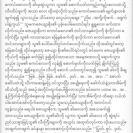
ကောင်မလေးကို ခါးမှဆွဲယူကာ သူမ၏ စောက်ပတ်ဝကျဉ်းကျဉ်းလေးထဲသို့
လီးထိပ်ဖူးကို အသာ လေး ထိုးထဲ့လိုက်သည်။ ကောင်မလေး၏ မျက်နှာတစ်
ချက်မဲ့၍ သွားသည်။ သိပ်တော့ မလွယ်လှချေ။ ““ညိမ ..အကို့ကိုဖက် .. မရှက်
ပါနဲ့ကွယ်”” သူမကဇေယျာစိုး၏ ပုခုံးပေါ်မေးတင်ရင်း ရွရွလေး ဖက်ထား
လိုက်သည်။ ဇေယျာစိုးက ကောင်မလေး၏ တင်သားနှစ်လုံးကို စုံကိုင်ကာ မ
လိုက်ပြီး သူ၏ ကာထာသော ခြေနှစ်ဖက်ကို စုလိုက်ကာ ကောင်မလေး၏
တင်သားများကို သူ၏ ပေါင်ပေါ်တွင်တင်ပေးလိုက်သည်။ ထိုအခါတွင်တော့
ခြေဆင်း၍ ထိုင်နေတော့ ဇေယျာ စိုး၏ပေါင်ရင်းတွင် ခင်မေက ဇေယျာစိုး၏
ကိုယ်ကို ခြေနှစ် ဖက်ဖြင့် ခွ၍ထိုင်ထားသော အနေအထားသို့ ရောက်သွား
သည်။ သူမ၏ စကပ်လေးကို လှန်၍ စောက်ဖုတ်ကိုလက်ဖြင့် နှိုက်ကြည့်
လိုက်တော့ ရွှဲ၍နေသည်။ လီးကို စောက် ပတ်ဝတွင်တေ့၍ သူမ၏ ခါးကို ဖိချ
လိုက်သည်။ ““ဗြစ် .. ဗြစ်. ဗြစ်.. ဖေါက် .. ဒုတ် .. အ .. အ .. အား ..”” စောက်
ခေါင်းထဲသို့ လီးကမဆန့်မပြဲ ဝင်သွားပြီး အပျိုမှေးကို ဖေါက်သံနဲ့သားအိမ်ကို
ထိသံတို့သည် အစဉ်အတိုင်းထွက်ပေါ်၍လာသည်။ ခင်မေက ပထမ အ .. အ ..
နဲ့ ကြိတ်မှိတ်ပြီးခံနေပေမဲ့ အပျိုမြှေးပေါက်ပြီး သားအိမ်ကိုလဲ ထိရော ငယ်သံ
ပါအောင်အော်လိုက်တော့သည်။ သူမသည်ဇေယျာစိုးကို အတင်းပင်
တွန်းသည်။ မရပါ။ ဇေယျာစိုးက သူမ၏ ခါးလေးကို အသေဖက်၍
ထားသည်။ ဇေယျာစိုးက သူ၏ခါးကို ယူကာ သူမ၏ ခါးလေး ကို ဆွဲရင်း
ညင်သာစွာဖြင့်သူ၏ လီးကြီးများကို အသွင်း အထုတ်လုပ်ကာ လိုးပေးသည်။
တချက်တချက် ခပ်နာနာ လေးဆောင့်လိုက်သေးသည်။ ““ပြွတ်..စွပ်.. ဒုတ်..