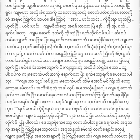
တဖြေးဖြေး သူ့ပါးစပ်ဟာ ကျမရဲ့ စောက်ဖုတ် နဲ့ နီးသထက်နီးစပ်လာရပါပြီ
ရှင်။ ကျမဟာ အလိုးခံရတာကို သဘောကျသလို စောက်ပတ်ရက်ပေးတာကို
လဲ အရမ်းကြိုက်ပါတယ်။ ဒါကြောင့် ““အား .. ဟင်းဟင်း .. ကိုစိုးရာ ဟုတ်ပြီ ..
ဟုတ်ပြီ .. ဟင်းဟင်း .. ကျမစိတ်တွေ အရမ်းထလာ ပြီ နော် .. အို အို. ရက် ..
ရက်ပါတော့ .. ကျမ စောက် ဖုတ်ကို ထိုးထဲ့ပြီး ရက်လိုက်စမ်းပါ”” ဆီးစပ်
တစ်လျှောက် တဖြေးဖြေး ရွေ့ဆင်းလာနေတာကို မစောင့်နိုင်တော့ဘဲ ကျမက
အငမ်းမရ ထုတ်ဖေါ် ပြောလိုက်ပါတော့တယ်။ အဲဒီလိုပြောလိုက်တဲ့အခိုက်မှာ
ဘဲ ကျမရဲ့ စောက် ပတ်ထဲက အရည်ကြည်တွေက အတော်ကြီးကို စိမ့်ထွက်
လာပါတယ်ရှင်။ ဘယ်လောက်များသလဲဆိုရင် အရည်တချို့ ဟာ အပြင်လျှံ
ထွက်ပြီး ဖင်ခေါင်းတစ်လျှောက် စီးကျသွားတဲ့ အထိပါဘဲရှင်။ ဟော .. သူ့
ပါးစပ်က ကျမစောက်ပတ်နားကို ရောက်လာပြီး ရက်တော့ရက်မပေးသေးပါ
ဘူး .. ““ကျမဟာ သူ့ပါးစပ်နဲ့ ကျမစောက်ပတ် ထိမိ အောင် ဖင်ကြီးကို ကော့
ကော့ပေးမိတယ်။ အလိုးခံရတဲ့ အခါ လုပ် ပေးသလိုမျိုးပေါ့ ။ ကျမရဲ့စောက်
ဖုတ်ဟာ ဖေါင်းပြီး စောက်စေ့လေး လဲမာကြောထောင်ကြွလို့တက်နေပါပြီ။
အရမ်း အရမ်း ခံချင် နေတာ။ အစုပ်ခံချင်နေတာ။ ဟုတ်တယ် မနေနိုင်တော့
ဘူး။ ““ရက်ပေးပါ ကိုစိုးရယ် ကျမစောက်ဖုတ်ကို ကောင်းကောင်းရက်ပေး
စမ်းပါရှင်။ ကျမ မနေနိုင်လွန်းလို့ပါ””ကျမက ထပ်ပြီး လော်ဆော်တိုက်တွန်း
လိုက်မိ ပြန် ပါတယ်။ ဇေယျာစိုးကတော့ တကယ်ပါဘဲရှင်။ မရက်ခင် အဖုတ်
ကို အရင်ဖြဲကြည့်နေတော့တယ်။ အဖုတ်နှုတ်ခမ်းကို လက်ချောင်းတွေနဲ့
ကျကျနနကိုင်ပြီး အသေအချာကို ဖြဲ ကြည့်နေတယ်။ ကျမစောက်ဖုတ်ဟာ နီရဲ