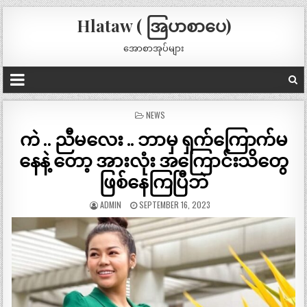
Hlataw ( အြပာစာပေ)
အောစာအုပ်များ
POSTED
NEWS
IN
ကဲ .. ညီမလေး .. ဘာမှ ရှက်ကြောက်မ
နေနဲ့ တော့ အားလုံး အကြောင်းသိတွေ
ဖြစ်နေကြပြီဘဲ
ADMIN
SEPTEMBER 16, 2023