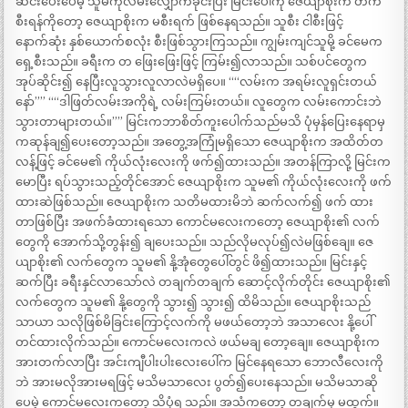
ဆင်းပေးပေမဲ့ သူမကိုလမ်းလျှောက်ခိုင်းပြီး မြင်းပေါ်ကို ဇေယျာစိုးက တက်
စီးရန်ကိုတော့ ဇေယျာစိုးက မစီးရက် ဖြစ်နေရသည်။ သူစီး ငါစီးဖြင့်
နောက်ဆုံး နှစ်ယောက်စလုံး စီးဖြစ်သွားကြသည်။ ကျွမ်းကျင်သူမို့ ခင်မေက
ရှေ့စီးသည်။ ခရီးက တ ဖြေးဖြေးဖြင့် ကြမ်း၍လာသည်။ သစ်ပင်တွေက
အုပ်ဆိုင်း၍ နေပြီးလူသွားလူလာလဲမရှိပေ။ ““လမ်းက အရမ်းလူရှင်းတယ်
နော်”” ““ဒါဖြတ်လမ်းအကိုရဲ့ လမ်းကြမ်းတယ်။ လူတွေက လမ်းကောင်းဘဲ
သွားတာများတယ်။”” မြင်းကဘာစိတ်ကူးပေါက်သည်မသိ ပုံမှန်ပြေးနေရာမှ
ကဆုန်ချ၍ပေးတော့သည်။ အတွေ့အကြုံမရှိသော ဇေယျာစိုးက အထိတ်တ
လန့်ဖြင့် ခင်မေ၏ ကိုယ်လုံးလေးကို ဖက်၍ထားသည်။ အတန်ကြာလို့ မြင်းက
မောပြီး ရပ်သွားသည့်တိုင်အောင် ဇေယျာစိုးက သူမ၏ ကိုယ်လုံးလေးကို ဖက်
ထားဆဲဖြစ်သည်။ ဇေယျာစိုးက သတိမထားမိဘဲ ဆက်လက်၍ ဖက် ထား
တာဖြစ်ပြီး အဖက်ခံထားရသော ကောင်မလေးကတော့ ဇေယျာစိုး၏ လက်
တွေကို အောက်သို့တွန်း၍ ချပေးသည်။ သည်လိုမလုပ်၍လဲမဖြစ်ချေ။ ဇေ
ယျာစိုး၏ လက်တွေက သူမ၏ နို့အုံတွေပေါ်တွင် ဖိ၍ထားသည်။ မြင်းနှင့်
ဆက်ပြီး ခရီးနှင်လာသော်လဲ တချက်တချက် ဆောင့်လိုက်တိုင်း ဇေယျာစိုး၏
လက်တွေက သူမ၏ နို့တွေကို သွား၍ သွား၍ ထိမိသည်။ ဇေယျာစိုးသည်
သာယာ သလိုဖြစ်မိခြင်းကြောင့်လက်ကို မဖယ်တော့ဘဲ အသာလေး နို့ပေါ်
တင်ထားလိုက်သည်။ ကောင်မလေးကလဲ ဖယ်မချ တော့ချေ။ ဇေယျာစိုးက
အားတက်လာပြီး အင်းကျီပါးပါးလေးပေါ်က မြင်နေရသော ဘောလီလေးကို
ဘဲ အားမလိုအားမရဖြင့် မသိမသာလေး ပွတ်၍ပေးနေသည်။ မသိမသာဆို
ပေမဲ့ ကောင်မလေးကတော့ သိပုံရ သည်။ အသံကတော့ တချက်မှ မထွက်။