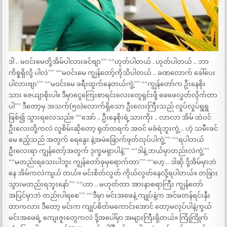
ဒါ .. မဝင်းမေတို့အိမ်ပါလားခင်ဗျာ”” ““ဟုတ်ပါတယ် . ဟုတ်ပါတယ် .. ဘာ
ကိစ္စရှိလို့ ပါလဲ”” ““မဝင်းမေ ကျွန်တော့်ကိုသိပါတယ် .. ခဏလောက် ခေါ်ပေး
ပါလားဗျာ”” ““မဝင်းမေ ခရီးထွက်နေတယ်ကွဲ့”” ““ကျွန်တော်က ဦးနေစိုး
သား ဇေယျာစိုးပါ။ ဒီမှာငွေကြေးစာရင်းလေးတွေရှင်းဖို့ ဖေဖေလွှတ်လိုက်တာ
ပါ”” ဒီတော့မှ အသက်(၅၀)လောက်ရှိသော ဦးလေးကြီးသည် လှုပ်လှုပ်ရွရွ
ဖြစ်၍ သွားရလေသည်။ ““အော် .. ဦးနေစိုးရဲ့သားကိုး .. လာလာ အိမ် ထဲဝင်
ဦးလေးတို့ကလဲ လူစိမ်းဆိုတော့ ရုတ်တရက် အဝင် မခံရဲဘူးကွဲ့ .. ဟဲ့ သမီးခင်
မေ ဧည့်သည် အတွက် ရေနွေး နဲ့အမဲခြောက်ဖုတ်လုပ်ပါကွဲ့”” ““ရပါတယ်
ဦးလေးရာ ကျွန်တော့်အတွက် ဒုက္ခမရှာပါနဲ့”” ““ဒါနဲ့ ဘယ်မှာတည်းလဲကွဲ့””
““မတည်းရသေးပါဘူး ကျွန်တော်ခုမှရောက်တာ”” ““ဟေ့ .. ဒါဆို ဒို့အိမ်မှာဘဲ
နေ အိမ်ကလဲကျယ် တယ်။ မင်းစိတ်လွတ် ကိုယ်လွတ်နေလို့ရပါတယ်။ တခြား
သွားမတည်းရဘူးနော်”” ““ဟာ .. မဟုတ်တာ အားနာစရာကြီး ကျွန်တော်
အပြင်မှာဘဲ တည်းပါရစေ”” ““ဒီမှာ မင်းအဖေနဲ့ ကျုပ်နဲ့က အင်မတန်ရင်းနှီး
တာကလား ဒီတော့ မင်းက ကျုပ်စိတ်မကောင်းအောင် တော့မလုပ်ပါနဲ့ကွယ်
မင်းအဖေရဲ့ ကျေးဇူးတွေကလဲ ဒို့အပေါ်မှာ အများကြီးရှိတယ်။ ကြုံကြိုက်