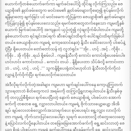
ယောက်ကိုတစ်ယောက်ဖက်ကာ မျက်ခင်းပေါ်သို့ ထိုင်ချ လိုက်ကြသည်။ ဇေ
ယျာစိုး၏ နှုတ်ခမ်းတွေက မဝင်းမေ၏ နှုတ်ခမ်းများကိုမော့၍ စုပ်နမ်းလိုက်
ချိန်မှာတော့ ချက်ခြင်း ပင် မဝင်းမေက တုံ့ပြန်ကာ ဇေယျာစိုး၏ နှုတ်ခမ်းများ
ကိုပြန်လှန်၍ စုပ်နမ်းပေးလေသည်။ ရမက်ဇောတွေတက်နေသော ကျမတို့နှစ်
ယောက် မြက်ခင်းပေါ်ကို အကျနပင် ယှဉ်တွဲ၍ လှဲချလိုက်မိပါတယ်။ ကျမတို့
နှစ်ယောက်ဟာ ရင်ချင်းအပ်ရက် ဆီးစပ်ချင်းထိရက် ပေါင်ချင်းထိရက်ဖြစ်ပါ
တယ်။ ဇေယျာစိုးဟာ ကျမရဲ့ ကော့ထောင်နေတဲ့ နို့သီး ခေါင်းလေးကို ပါးစပ်နဲ့
ငုံပြီး စို့ပေးတယ်။ တော်တော်သန် တဲ့ လူဘဲရှင်။ ““အိုး .. ဟင့် ..အင့် .. ကိုစိုး ..
ကိုစိုး .. အို ကိုစိုး ..ရယ် စို့စမ်းပါ .. ကျမနို့သီးကို ကောင်း ကောင်းစို့ပေးစမ်းပါ။
ဟင်းဟင်း ကောင်းတယ် .. ကောင်း တယ် .. နို့စို့ပေးတာ သိပ်ခံလို့ ကောင်းတာ
ဘဲ .. ဟင့်.. ဟင့် .. ဟင့် ..”” သူကနို့စို့ပေးရုံတင်မဟုတ်ဘဲ နို့သီးတဝိုက်ကိုလဲ
လျှာနဲ့ ဝိုက်ဝိုက်ပြီး ရက်ပေးလိုက်သေးတယ်။
အဲဒီလိုရက်လိုက်တဲ့အခါများ ကျမဟာ မျက်ချင်းပေါ်ကနေ ကော့ပျံကြွတက်
သွားရတာဘဲ စိတ်တွေကလဲ အရမ်းကို ထကြွလို့ရွလာရပါတယ်။ နို့သီးနှစ်ခု
ကို တလှည့်စီစို့ပေး ရက်ပေးပြီးတဲ့ နောက် ဇေယျာစိုးရဲ့ ပါးစပ်ဟာ အောက်
ဖက်ကို တစတစ ရွေ့ လျှားလာပါတယ်။ ကျမရဲ့ ဗိုက်သားပျော့ပျော့ အိအိ
ချပ် ချပ်လေးတစ်လျှောက်အသာရက်ပေး စုပ်ပေးရင်း ရွေ့လျှား လာလိုက်
တာ ကျမရဲ့ ဘိုက်သားပြင်လေးပေါ်မှာ သူရက် ပေးထားလို့ တံတွေးလေးတွေ
နဲ့ ပြောင်လက်လို့နေပါတယ်။ တဖြေးဖြေးအောက်ဖက်ကို ရွေ့ဆင်းလာတဲ့ ဇေ
ယျာ စိုးရဲ့ပါးစပ်ဟာ ကျမရဲ့ချက်ပေါ်ကနေ ဆီးခုန်ဖက်ကို ရွေ့ ဆင်းသွားပြီး