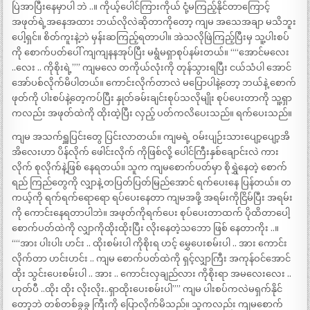
ပြဲအာပြီးနေမှာပါ ဘဲ ..။ ကိုယ့်ပေါင်ကြားကိုယ် ငုံ့မကြည့်နိုင်တာကြောင့်
အဖုတ်ရဲ့အနေအထား ဘယ်လိုလဲဆိုတာကိုတော့ ကျမ အသေအချာ မသိဘူး
ပေါ့ရှင်။ စိတ်ကူးနဲ့ဘဲ မှန်းဆကြည့်ရတာပါ။ အဲသလိုဖြဲကြည့်ပြီးမှ သူ့ပါးစပ်
ကို စောက်ပတ်ပေါ် ကျကျနနအုပ်ပြီး မရွံမရှာစုပ်နမ်းတယ်။ ““အောင်မလေး
..လေး .. ကိုစိုးရဲ့”” ကျမလေ တကိုယ်လုံးကို တုန်သွားရပြီး ငယ်သံပါ အောင်
အော်ပစ်လိုက်မိပါတယ်။ ကောင်းလိုက်တာလဲ မပြောပါနဲ့တော့ ဘယ်နဲ့ စောက်
ဖုတ်ကို ပါးစပ်နဲ့တေ့ကပ်ပြီး နှုတ်ခမ်းချင်းစုပ်သလိုမျိုး စုပ်ပေးတာကို သူ့ရှာ
ကလည်း အဖုတ်ထဲကို ထိုးထဲ့ပြီး လှည့် ပတ်ကလိပေးသည်။ ရက်ပေးသည်။
ကျမ အသက်ရှူပြင်းတွေ ပြင်းလာတယ်။ ကျမရဲ့ ဝမ်းပျဉ်းသားပျော့ပျော့အိ
အိလေးဟာ ပိန်လိုက် ဖေါင်းလိုက် ကိုဖြစ်လို့ ပေါင်ကြီးနှစ်ချောင်းလဲ ကား
လိုက် စုလိုက်နဲ့ဖြစ် နေရတယ်။ သူက ကျမစောက်ပတ်မှာ စိုရွှဲနေတဲ့ စောက်
ရည် ကြည်တွေကို လျှာနဲ့ တပြတ်ပြတ်မြည်အောင် ရက်ပေးနေ ပြန်တယ်။ တ
ကယ့်ကို ရက်ရက်ရောရော ရပ်ပေးနေတာ ကျမအဖို့ အရမ်းကိုငြိမ်ပြီး အရမ်း
ကို ကောင်းနေရတာပါဘဲ။ အဖုတ်ကိုရက်ပေး စုပ်ပေးတာထက် ပိုထိတာပေါ့
စောက်ပတ်ထဲကို လျှာကိုထိုးထိုးပြီး လိုးနေတဲ့သဘော ဖြစ် နေတာကိုး ..။
““အား ပါးပါး ဟင်း .. ထိုးစမ်းပါ ကိုစိုးရ ဟင့် မွှေပေးစမ်းပါ .. အား ကောင်း
လိုက်တာ ဟင်းဟင်း .. ကျမ စောက်ပတ်ထဲကို ရှင့်လျှာကြီး အကုန်ဝင်အောင်
ထိုး သွင်းပေးစမ်းပါ .. အား .. ကောင်းလှချည်လား ကိုစိုးရာ အမလေးလေး ..
ဟုတ်ပီ ..ထိုး ထိုး လိုးလိုး..ရှာထိုးပေးစမ်းပါ”” ကျမ ပါးစပ်ကလဲမရှက်နိုင်
တော့ဘဲ တစ်တစ်ခွခွ ကြီးကို ပြောလိုက်မိသည်။ သူကလည်း ကျမစောက်