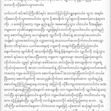
ဘေးကို လှိမ့်ဆင်းသွားတယ်။
ပက်လက် စင်းစင်းကြီးအိပ်ရင်း အသက်ပြင်းပြင်းရှူနေတယ်။ သူက အရမ်း
ကိုမောဟိုက်သွားတာပါဘဲ။ သူက ပိုအားစိုက် လှုပ်ရှားလိုးဆောင့်ပေးခဲ့ရတာ
ကိုး ..။ ခဏကြာတော့ ကျမ နည်းနည်း အမောပြေသွား ပါတယ်။ ဒီအချိန်မှာ
ကျမဟာ လှဲအိပ်နေရာကထပြီး သူ့ခြေရင်းဘက်ကိုသွားပါတယ်။ သုတ်ရည်
တွေ စောက်ရည်တွေ ပေကျံနေတဲ့ သူ့လီးကို ပါးစပ်နဲ့ အသာစုပ်ပေးတယ်။
သန့်စင် သွားအောင်လည်း လျှာလေးနဲ့ အသာယက်ပေးလိုက်တယ်။ ဇေယျာ
စိုးဟာ လီးစုပ်ပေး ယက်ပေးနေတဲ့ ကျမကို တချက်ပြုံးပြီးကြည့်တယ်။
နောက်တော့ မျက်စိကို အသာမှိတ်ပြီး ဇိမ်နဲ့ မှိန်းနေတယ်။ သူ့လီးကို သန့်သွား
အောင် စုပ်ပေး ရက်ပေးပြီးတော့ ကျမက သူ့ဘေးမှာ အသာပြန်လှဲလျောင်း
လိုက်တယ်။ သူ့ရင် ခွင်ထဲမှာ ခေါင်းလေး တင်လို့ပေါ့။ ဇေယျာစိုးက ကျမရဲ့
ကိုယ်လုံးလေးကို အသာ လက်တဖက်နဲ့ သိုင်းဖက်တယ်။ ကျန်တဲ့လက်တဖက်
ကတော့ ကျမ ပေါင်ကြားက စောက်ဖုတ်ပေါ် အသာအုပ်ပြီးတင်လိုက် တယ်။
ပြီးတော့ စောက်ဖုတ်ကို အသာညှစ်လိုက်တာ စောက်ဖုတ်ထဲက သုတ်ရည်နဲ့
စောက်ရည်ကြည်ရောနေ တာတွေ အပြင်ကို ယိုစီးကျလာတော့တာပါဘဲ။ ခဏ
လောက်နားနေကြပြီးတဲ့နောက် ဇေယျာစိုး ဟာ ကျမပါးစပ်ကို သူ့ပါးစပ်နဲ့ တေ့
ကပ်ပြီး စုပ်နမ်းပြန်တယ်။ ရှာကိုလဲ ကျမပါးစပ်ထဲထိုးထဲ့ပြီး ကလိတယ်။ ကျ
မက တုံ့ပြန်နမ်းပြီး သူ့လီးကို လက်နဲ့အသာကိုင် စမ်းကြည့်တော့ ဟော .. သူ့
လီးကြီး မတ်တောင်နေတာ ပါဘဲလား။ ကျမဖြင့် ယုံတောင် မယုံချင်သလိုဘဲ