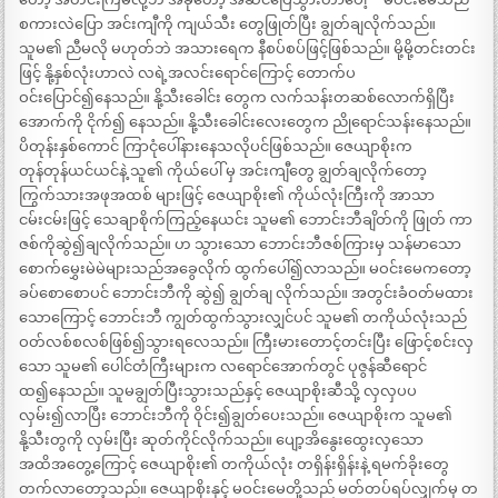
စကားလဲပြော အင်းကျီကို ကျယ်သီး တွေဖြုတ်ပြီး ချွတ်ချလိုက်သည်။
သူမ၏ ညီမလို မဟုတ်ဘဲ အသားရေက နီစပ်စပ်ဖြင့်ဖြစ်သည်။ မို့မို့တင်းတင်း
ဖြင့် နို့နှစ်လုံးဟာလဲ လရဲ့အလင်းရောင်ကြောင့် တောက်ပ
ဝင်းပြောင်၍နေသည်။ နို့သီးခေါင်း တွေက လက်သန်းတဆစ်လောက်ရှိပြီး
အောက်ကို ငိုက်၍ နေသည်။ နို့သီးခေါင်းလေးတွေက ညိုရောင်သန်းနေသည်။
ပိတုန်းနှစ်ကောင် ကြာငုံပေါ်နားနေသလိုပင်ဖြစ်သည်။ ဇေယျာစိုးက
တုန်တုန်ယင်ယင်နဲ့ သူ၏ ကိုယ်ပေါ် မှ အင်းကျီတွေ ချွတ်ချလိုက်တော့
ကြွက်သားအဖုအထစ် များဖြင့် ဇေယျာစိုး၏ ကိုယ်လုံးကြီးကို အာသာ
ငမ်းငမ်းဖြင့် သေချာစိုက်ကြည့်နေယင်း သူမ၏ ဘောင်းဘီချိတ်ကို ဖြုတ် ကာ
ဇစ်ကိုဆွဲ၍ချလိုက်သည်။ ဟ သွားသော ဘောင်းဘီဇစ်ကြားမှ သန်မာသော
စောက်မွှေးမဲမဲများသည်အခွေလိုက် ထွက်ပေါ်၍လာသည်။ မဝင်းမေကတော့
ခပ်စောစောပင် ဘောင်းဘီကို ဆွဲ၍ ချွတ်ချ လိုက်သည်။ အတွင်းခံဝတ်မထား
သောကြောင့် ဘောင်းဘီ ကျွတ်ထွက်သွားလျှင်ပင် သူမ၏ တကိုယ်လုံးသည်
ဝတ်လစ်စလစ်ဖြစ်၍သွားရလေသည်။ ကြီးမားတောင့်တင်းပြီး ဖြောင့်စင်းလှ
သော သူမ၏ ပေါင်တံကြီးများက လရောင်အောက်တွင် ပုဇွန်ဆီရောင်
ထ၍နေသည်။ သူမချွတ်ပြီးသွားသည်နှင့် ဇေယျာစိုးဆီသို့ လှလှပပ
လှမ်း၍လာပြီး ဘောင်းဘီကို ဝိုင်း၍ချွတ်ပေးသည်။ ဇေယျာစိုးက သူမ၏
နို့သီးတွကို လှမ်းပြီး ဆုတ်ကိုင်လိုက်သည်။ ပျော့အိနွေးထွေးလှသော
အထိအတွေ့ကြောင့် ဇေယျာစိုး၏ တကိုယ်လုံး တရှိန်းရှိန်းနဲ့ ရမက်ခိုးတွေ
တက်လာတော့သည်။ ဇေယျာစိုးနှင့် မဝင်းမေတို့သည် မတ်တပ်ရပ်လျှက်မှ တ