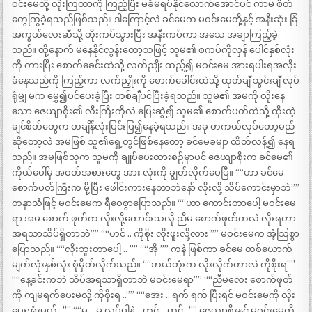
ဝင်းမေတို့ လိုးကြတာကို ကြည့်ပြီး မခံမရပ်နိုင်လောက်အောင်ပင် ကာမ စိတ်
တွေကြွခဲ့ရသည်ဖြစ်သည်။ ဒါကြောင့်လဲ ခင်မေက မဝင်းမေတို့နှင့် အနီးဆုံး ခြံ
အကွယ်လေးဆီသို့ တိုးကပ်သွားပြီး အနီးကပ်ကာ အသေ အချာကြည့်ခဲ့
သည်။ ထို့နောက် မနေနိုင်လွန်းတော့သဖြင့် သူမ၏ စကပ်ကိုလှန် ပေါင်နှစ်လုံး
ကို ကားပြီး စောက်ခေင်းထဲသို့ လက်ညှိုး ထည့်၍ မဝင်းမေ အားရပါးရအလိုး
ခံနေသည်ကို ကြည့်ကာ လက်ညှိုးကို စောက်ခေါင်းထဲသို့ ထုတ်ချီ သွင်းချီ လုပ်
ရုံမျှ မက မွှေ၍ပင်ပေးခဲ့ပြီး တစ်ချီပင်ပြီးခဲ့ရသည်။ သူမ၏ အမကို လိုးနေ
သော ဇေယျာစိုး၏ လီးကြီးကိုလဲ ပြေးဆွဲ၍ သူမ၏ စောက်ပတ်ထဲသို့ ထိုးထဲ့
ချင်စိတ်တွေက တချိန်လုံးပြင်းပြ၍နေခဲ့ရသည်။ အခု တကယ်လုပ်တော့မည်
ဆိုတော့လဲ အမဖြစ် သူ၏ရှေ့တွင်ဖြစ်နေတော့ ခင်မေခမျာ ထိတ်လန့်၍ နေရ
သည်။ အမဖြစ်သူက သူမကို ချုပ်ပေးထားစဉ်မှာပင် ဇေယျာစိုးက ခင်မေ၏
ကိုယ်ပေါ်မှ အဝတ်အစားတွေ အား လုံးကို ချွတ်လိုက်ပေပြီ။ ““ဟာ ခင်မေ
စောက်ပတ်ကြီးက မို့ပြီး ဖေါင်းကားနေတာဘဲနော် လိုးလို့ သိပ်ကောင်းမှာဘဲ””
တနှာသံဖြင့် မဝင်းမေက ရီဝေစွာပြောသည်။ ““ဟာ ကောင်းတာပေါ့ မဝင်းမေ
ရာ အမ စောက် ဖုတ်က လိုးလို့ကောင်းသလို ညီမ စောက်ဖုတ်ကလဲ လိုးရတာ
အရသာသိပ်ရှိတာဘဲ”” ““ဟင် .. ကိုစိုး လိုးဖူးလို့လား ”” မဝင်းမေက အံ့သြစွာ
ပြောသည်။ ““လိုးဘူးတာပေါ့ .. ”” ““အို ”” ကနဲ ဖြစ်ကာ ခင်မေ တစ်ယောက်
မျက်လုံးနှစ်လုံး စုံမှိတ်လိုက်သည်။ ““ဘယ်တုံးက လိုးလိုက်တာလဲ ကိုစိုးရ””
““နေ့ခင်းကဘဲ သိပ်အရသာရှိတာဘဲ မဝင်းမေရာ”” ““ညီမလေး စောက်ဖုတ်
ကို ကျမရက်ပေးမလို့ ကိုစိုးရ ..”” ““အေး .. ရက် ရက် ပြီးရင် မဝင်းမေကို လိုး
ပေးအုံးမယ် ..”” ““မ .. မ လုပ်ပါနဲ့ .. ဟင့် .. ဟင့် ..”” ဇေယျာစိုးနှင့် မဝင်းမေတို့