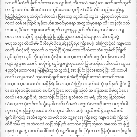
သားအိမ်ထဲထိ စိုက်ဝင်တာ။ ဇေယျာစိုးရဲ့လီးကလဲ အလုံးက တော်တော်တုတ်
တာမို့ စောက်ခေါင်းထဲက အတွင်းသားတွေကိုလဲ သိပ်သိပ် သည်းသည်းနဲ့
ပြည့်ပြည့်၀၀ ပွတ်တိုက်မိတယ်။ ပြီးတော့ သူ့လီးထိုးသွင်း ပြန်ထုတ်လုပ်တာ
ကလဲ လမ်းကြောင်းမှန်တယ်။ အဝင်မှာရော အထွက်မှာရော လီး တန်လုံးပတ်
အပေး့ိုင်းက ကျမစောက်စေ့ကို ကျကျနန ပွတ် တိုက်နေတယ်လေ။ ကျ
မဟာ တကယ့်ကို ရာနှုံးပြည့် ပြည့်ပြည့်၀၀ အလိုးခံနေရတာပါ။ မစို့မပို့
မဟုတ်ဘူး ထိထိမိမိ စီးစီးပိုင်ပိုင်နဲ့ နင့်နင့်ပိုးပိုးကြီးပေါ့။ ဒါကြောင့်လဲ ကျမဟာ
တကိုယ်လုံးကို သူ့လက် ၀ ကွက်ပြီးပုံအပ်ထားလိုက်တာဘဲ။ သူ့စိတ်ကြိုက်
လုပ်ချင်ရာ လုပ် လိုးချင်သလိုလိုးပေတော့။ ကျမစိတ်တွေ ပိုထန်လာသလို
ကျမတို့ နှစ်ယောက် စလုံးရဲ့ လှုပ်ရှားမှုတွဟာလဲ ပြင်းထန်လာပါတယ်။ သူက
ညောင့်နေတာကနေ မြန်မြန်သွက်သွက်နဲ့ အားပြင်းပြင်းဆောင့်ပြီး လိုးလာပါ
တယ်။ ကျမကလဲ သူ့ဆောင့်ချက်တွေနဲ့ အံကိုက်ဖြစ်အောင် အောက်ကနေ
ကော့ကော့ပေးတယ်။ အရှိန်နဲ့ဝင်လာတဲ့လီးကြီး အဖုတ်ထဲကို နက်နက် ရှိုင်း ရှို
င်း အဆုံးဝင်နိုင်အောင် ပေါင်ကိုဖြဲပေးတာမျိုးကိုလဲ အ ချိန်အဆမိမိလုပ်ပေး
တယ်။ ဇေယျာစိုးရဲ့ အသက်ပြင်းပြင်း ရှူသံတွေ ကျမရဲ့ ညီးညူမြည်တမ်း
သံတွေဟာ ပဲ့တင်ထပ်လို့နေပါတယ်။ ဒီအသံ တွေဘဲလားဆိုတော့ မဟုတ်ပါ
ဘူး။ လိုးနေကြတဲ့ အသံဗလံ တွေလဲ ပါတာပေါ့။ သူ့ဆီးစပ်နဲ့ ကျမဆီးစပ်
ရိုက်မိကြတဲ့ အသံတွေက တဖတ်ဖတ် သူ့ဂွေးအုကြီးတွေ ကျမဖင်ဆုံကြီးကို
ထိရိုက်မိ တဲ့ အသံကလဲ တပြတ်ပြတ် စောက်ရည်ကြည်တွေ အတော် ဘဲ စိုရွှဲ
နေတဲ့ ကျမရဲ့ စောက်ခေါင်းထဲကို သူ့လီးချောင်း ကြီးက တရှိန်ထိုးဆောင့်သွင်း