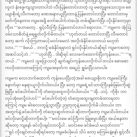
ကျမ တွေ့ ဖူးသမျှယောက်ျားတွေကတော့ သုတ်လွှတ်ပြီးသွားရင် လီးလဲ ပျော့
လူလဲ နုံးခွေကျသွားတာပါဘဲ လီးပြန်တောင်လာတဲ့ လူ မတွေ့ဖူးသေးဘူး။ ဇေ
ယျာစိုးရဲ့လီးကတော့ ခဏအနားယူပြီးတာနဲ့ ပြန်တောင်လာပြီး တောင်တာမှ
မတ်ကိုနေတာ။ ကျမအဖို့ ကော်ပေါက်ဘဲပေါ့။ တစ်ချီဆက်ပြီး လိုးနိုင်တော့မှာ
ကိုး။ ““ဟောတော့ .. ရှင့်လီးကြီး ပြန်တောင်လာပါ ရောလား..”” ကျမက အံ့သြ
ဝမ်းသာစိတ်နဲ့ ရေရွတ်လိုက်မိတယ်။ ““ဟုတ်တယ် တောင်လာပြီ လီးတောင်
တော့ ဆက် လိုးကြတာပေါ့ မဝင်းမေလဲ အလိုးခံနိုင်သေးတယ် မဟုတ်
လား..”” ““ခံမယ် .. ဘာလို့ မခံနိုင်ရမှာလဲ ရှင်လိုးနိုင်တယ်ဆိုရင် ကျမကတော့
အဆင်သင့်ဘဲ ..”” ““ဟုတ်ပြီ .. ဒါဆိုရင် လေးဖက်ထောက်ပြီးကုန်းပေး..”” ““ရ
တယ် ..”” ကျမလဲ သူပြောသလို ချက်ချင်းကုန်းပေးလိုက်ပါ တယ်။ စောစော
ကလိုးထားတာကြောင့် ကျမအဖုတ်က အရည် ရွှမ်းပြီးသားပါ။
ကျမက လေးဘက်ထောက် ကုန်းပေးပြီးတဲ့အခါ ဇေယျာစိုးက ကျမဖင်ကြီး
နောက်မှာ နေရာယူလိုက်ပါတယ်။ ပြီး တော့ ကျမရဲ့ဖင်သားကြီးနှစ်ခြမ်းကိုဆွဲ
ဖြဲပြီး ဖင်ပေါက်ပေါ် ကို တံတွေးထွေးလိုက်ပါတယ်။ ““အို.. ဟင့် . ကိုစိုး ဘာ
လုပ်အုံးမလို့လဲဟင်”” ဖင်ပေါက်တဲ့တဲ့ တံတွေးထွေးချတာခံထားရတာ
ကြောင့် ကျမ ခါးလေးတွန့်သွားပြီး ညုတုတုနဲ့ မေးလိုက်မိ ပါတယ်။ ဘာ
အတွက်နဲ့ ဖင်ပေါက်ကို တံတွေးဆွတ်တယ် ဆိုတာကိုတော့ ကျမသိပါတယ်။
ဖင်လိုးမလို့ဆိုတာကိုပေါ့။ ““မဝင်းမေ ဖင်ကြီးက ဖြူဖွေးအိပြီး အယ်နေတာ
ဆိုတော့ ကျနော် ဖင်လိုးချင်လာလို့ပါ .. မဝင်းမေ ဖင်ခံမယ် မဟုတ်လား””
““ရှင် လိုးချင်တယ်ဆိုရင်တော့ ကျမခံပါ့မယ် သိပ် တော့ မကြမ်းနဲ့နော် ရှင့်လီး