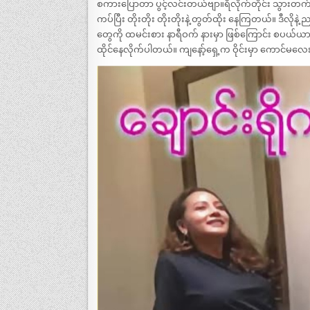
စကားပြောတာ ပွင့်လင်းတယ်ဗျာ။ရီလိုက်တိုင်း သွားတက်
ကပ်ပြီး တိုးတိုး တိုးတိုးနဲ့ တွတ်ထိုး နေကြတယ်။ ဒီလ
တွေကို ထမင်းစား နာရီဝက် နားမှာ ဖြစ်ကြောင်း စပယ်ယ
ထိုင်နေလိုက်ပါတယ်။ ကျနော့်ရှေ့က ဝိုင်းမှာ ကောင်မလေး