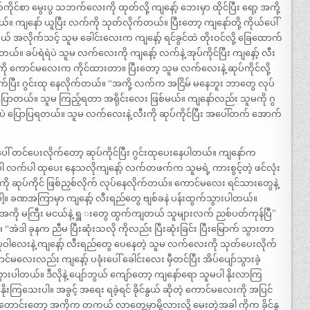
ုင်စာ မွေးပွ သဘက်လေးကို ထုတ်လို့ ကျနော့် ဘေးမှာ ထိုင်ပြီး ရော့ အကို့
 ကျနော် ယူပြီး လက်ကို သုတ်လိုက်တယ်။ ပြီးတော့ ကျနော်တို့ ကိုယ်ပေါ်
တယ် အလိုက်သင့် သူမ ခေါင်းလေးက ကျနော့် ရင်ခွင်ထဲ တိုးဝင်လို့ ခြေထောက်
တယ်။ ခပ်ရဲရဲပဲ သူမ လက်လေးကို ကျနော့် လက်နဲ့ အုပ်ကိုင်ပြီး ကျနော့် လီး
ကို ကောင်မလေးက ကိုင်ထားတာ။ ပြီးတော့ သူမ လက်လေးနဲ့ ဆုပ်ကိုင်လို့
်ပြီး ဂွင်းထု နေလိုက်တယ်။ “အကို့ လက်က အငြိမ် မနေဘူး ဘာတွေ လုပ်
ာတယ်။ သူမ ကြည့်ရတာ အရိုင်းလေး ဖြစ်မယ်။ ကျနော်လည်း သူမကို ဂွ
ပြောပြရတယ်။ သူမ လက်လေးနဲ့ လီးကို ဆုပ်ကိုင်ပြီး အပေါ်တက် အောက်
ီးပေါ် တင်ပေးလိုက်တော့ ဆုပ်ကိုင်ပြီး ဂွင်းထုပေးနေပါတယ်။ ကျနော်က
ပါ လက်ပါ ထုပေး နေသလိုကျနော့် လက်တဖက်က သူမရဲ့ ကားစွင့်တဲ့ ဖင်လုံး
ို ဆုပ်ကိုင် ဖြစ်ညှစ်လိုက် လုပ်နေလိုက်တယ်။ ကောင်မလေး ရင်သားတွေနဲ့
့။ ခဏအကြာမှာ ကျနော့် လီးရည်တွေ ဗျစ်ခနဲ ပန်းထွက်သွားပါတယ်။
ို မကြီး မငယ်နဲ့ ရှူ းတွေ ထွက်ကျတယ် သူများလက် ညစ်ပတ်ကုန်ပြီ”
ဲဒါ ခုနက ညီမ ပြီးဆုံးသလို ကိုလည်း ပြီးဆုံးခြင်း ပြီးမြောက် သွားတာ
်ပုဝါလေးနဲ့ ကျနော့် လီးရည်တွေ ပေနေတဲ့ သူမ လက်လေးကို သုတ်ပေးလိုက်
မလေးလည်း ကျနော့် ပခုံးပေါ် ခေါင်းလေး မှီတင်ပြီး အိပ်ပျော်သွားခဲ့
ပါတယ်။ ဒီလိုနဲ့ ပျော်ဘွယ် ကျော်တော့ ကျနော်ရော သူမပါ နိုးလာကြ
ကြသေးပါ။ အခွင့် အရေး ရခဲ့ရင် ခိုင်နွယ် ဆိုတဲ့ ကောင်မလေးကို အပြင်
ာ တောင်းတော့ အကိုက တကယ် လာတွေ့မှာမို့လားလို့ မေးတဲ့အခါ ကိုက ခိုင်နွ