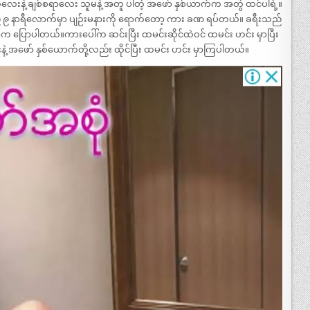
လေးနဲ့ ချစ်စရာလေး သူမနဲ့ အတူ ပါတဲ့ အဖော် နှစ်ယာက်က အတွဲ ထင်ပါရဲ့။
ိုနဲ့ ည ၉ နာရီလောက်မှာ ပျဉ်းမနားကို ရောက်တော့ ကား ခဏ ရပ်တယ်။ ခရီးသည်
ာက ပြောပါတယ်။ကားပေါ်က ဆင်းပြီး ထမင်းဆိုင်ထဲဝင် ထမင်း ဟင်း မှာပြီး
နဲ့ အဖော် နှစ်ယောက်တို့လည်း ထိုင်ပြီး ထမင်း ဟင်း မှာကြပါတယ်။