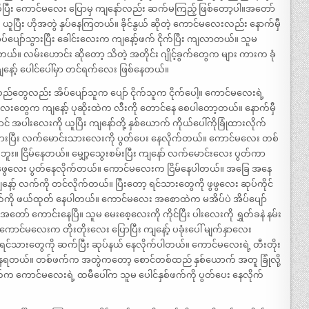
ဆိုပြီး ကောင်မလေး ပြောမှ ကျနော်လည်း ဆက်မကြည့် ဖြစ်တော့ပါ။အတော်
 ယူပြီး ဟိုအတွဲ နှပ်နေကြတယ်။ ခိုင်နွယ် ဆိုတဲ့ ကောင်မလေးလည်း နောက်မှီ
ိပ်ပျော်သွားပြီး ခေါင်းလေးက ကျနော့်ဖက် ငိုက်ပြီး ကျလာတယ်။ သူမ
်တယ်။ လမ်းဟောင်း ဆိုတော့ သိတဲ့ အတိုင်း ဂျိုင့်ခွက်တွေက များ ကားက ခုံ
ာ့် ပေါင်ပေါ်မှာ တင်ရက်လေး ဖြစ်နေတယ်။
းသည်တွေလည်း အိပ်ပျော်သူက ပျော် ငိုက်သူက ငိုက်ပေါ့။ ကောင်မလေးရဲ့
ံ့လေးတွေက ကျနော့် ပုဆိုးထဲက လီးကို တောင်နေ စေပါတော့တယ်။ နောက်မှီ
ောင် အပါးလေးကို ယူပြီး ကျနော်တို့ နှစ်ယောက် ကိုယ်ပေါ်ကိုခြုံထားလိုက်
းပြီး လက်မောင်းသားလေးကို ပွတ်ပေး နေလိုက်တယ်။ ကောင်မလေး တစ်
သိဘူး။ ငြိမ်နေတယ်။ မျှော့သွေးစမ်းပြီး ကျနော် လက်မောင်းလေး ပွတ်ကာ
 ဖွဖွေလေး ပွတ်နေလိုက်တယ်။ ကောင်မလေးက ငြိမ်နေပါတယ်။ အခြေ အနေ
ျနော့် လက်ကို တင်လိုက်တယ်။ ပြီးတော့ ရင်သားတွေကို ဖွဖွလေး ဆုပ်ကိုင်
ို ဖယ်ထုတ် နေပါတယ်။ ကောင်မလေး အစောထဲက မအိပ်ပဲ အိပ်ပျော်
် ကောင်းနေပြီ။ သူမ မေးစေ့လေးကို ကိုင်ပြီး ပါးလေးကို ရွှတ်ခနဲ နမ်း
ောင်မလေးက တိုးတိုးလေး ပြောပြီး ကျနော့် ပခုံးပေါ် မျက်နှာလေး
ရင်သားတွေကို ဆက်ပြီး ဆုပ်နယ် နေလိုက်ပါတယ်။ ကောင်မလေးရဲ့ တီးတိုး
ေရတယ်။ တစ်ဖက်က အတွဲကတော့ စောင်တစ်ထည် နှစ်ယောက် အတူ ခြုံလို့
 ကောင်မလေးရဲ့ ထမီပေါ်က သူမ ပေါင်နှစ်ဖက်ကို ပွတ်ပေး နေလိုက်