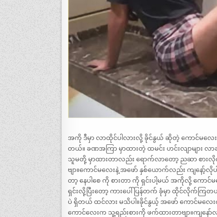
အကို ဒီမှာ လာထိုင်ပါလားလို့ ခိုင်နွယ် ဆိုတဲ့ ကောင်မလေးက
တယ်။ ခဏအကြာ မှာထားတဲ့ ထမင်း ဟင်းလျာများ လာချပေးတ
သူမတို့ မှာထားတာလည်း ရောက်လာတော့ ညဆာ စားလိုက
ဗျာ။ကောင်မလေးနဲ့ အဖော် နှစ်ယောက်လည်း ကျနော့်လိုပ
တာ့ နေပါစေ ကို စားတာ ကို ရှင်းပါ့မယ် အကိုလို့ ကေ
ရှင်းလို့ပြီးတော့ ကားပေါ် ပြန်တက် ခုံမှာ ထိုင်လိုက်
ပဲ ရှိတယ် ထင်လား မသိပါ။ခိုင်နွယ့် အဖော် ကောင်မလေး
ကောင်လေးက သူ့ရည်းစားကို ဖက်ထားတာဗျာ။ကျနော်လည်း 