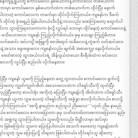
ာ ကျနော်တို့နဲ့ ရွယ်တူ ကောင်မလေး နှစ်ယောက်နဲ့ ကောင်လေး တစ်ယောက်
့် ဘေးမှာ ကောင်မလေး နှစ်ယောက်ထဲက တစ်ယောက်က ထိုင်ပြီး နောက်
့ ပါလာတဲ့ ကောင်လေးက တဖက်မှာ ထိုင်လိုက်ကြတယ်။ ကျနော်က ဒီဖက်
က် ထိုင်တဲ့ ခုံအရှည် ဖြစ်ပါတယ်။ဒီလိုနဲ့ ကားလည်း ခဏကြာတော့ စထွက်ပါ
းက သွားကြရတာ။ကားက ခုံလို့ လှုပ်ရင် ဘေးမှာ ထိုင်နေတဲ့ ကောင်မလေးနဲ့
 မသိမသာလေး ကျနော် ကြည့်လိုက်မိတယ်။ ခုမှ သေချာ ကြည့်မိတာ။
လက်ဖောင်း အင်းကျီ အဖြူကို ဗေဒါရောင် ထမီလေးနဲ့ တွဲဖက် ဝတ်ဆင်ထား
းနဲ့ အသား ဖွေးဖွေးလေး ကျနော်လည်း မျက်စိ အစာကျွေး နေလိုက်တယ်။
ော် ခေတ်စားတဲ့ ထူးအယ်လင်းရဲ့ အိန်ဂျယ်တယော စီးရီးစ်ထဲက မင်းလေး
းကို လှုပ်ပြီး စည်းဝါး လိုက်နေတာ။
ဖွင့်ပြီး ကျနော် သူမကို ကြည့်နေတာ တွေ့သွားတယ်။ ကောင်မလေး ရှက်လို့
ြာတော့ ကျွတ်ကျွတ်အိတ် အသေးလေးထဲက လိမ္မော်သီးကို ထုတ်ပြီး
ပြီးတော့ စားပါအုံး အကိုတဲ့ ပြောပြီး ကျနော့်ကို အိတ်ထဲက လိမ္မော်သီး
ာ် ယူကာ သူမ ပေးတဲ့ လိမ္မော်သီးကို အခွံနွှာ စားလိုက်ပါတယ်။ စားလို့
က်လိုက်ကြတယ်။ “အကို့ နာမည်က စည်သူပါ ညီမလေး” “ဟုတ် ညီမ နာမည်
ပါတယ်။ ကောင်မလေး စကားပြောတာ ခုမှ သတိထားမိတာ။စကားပြောတာ နည်း
ောက် အဖွဲ့ကျ သွားကြပါတယ်။ သူမတို့ကလည်း မိထ္တီလာမှာ ဆင်းမှာ
ိပ်က ဖြစ်ကြောင်း သူမက ပြောပြပါတယ်။ အသက် မေးတော့ ကျနော့်ထက်
င်းသူတဲ့ သူမ ပြောပြလို့ သိရတာ ဖြစ်ပါတယ်။ တိုင်းရင်းသူ ဆိုတော့