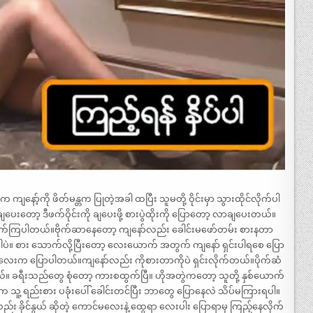
 ကျနော့်ကို ဖိတ်မန္တက ပြုတဲ့အခါ ထပြီး သူမတို့ ဝိုင်းမှာ သွားထိုင်လိုက်ပါ
ော့ ဒီဖက်ဝိုင်းကို ချပေးဖို့ စားပွဲထိုးကို ပြောတော့ လာချပေးတယ်။
်ကြပါတယ်။ဗိုက်ဆာနေတော့ ကျနော်လည်း ခေါင်းမဖော်တမ်း စားနတာ
ါပဲ။ စား သောက်လို့ပြီးတော့ လေးယောက် အတွက် ကျနော် ရှင်းပါရစေ ပြော
ာင်မလေးက ပြောပါတယ်။ကျနော်လည်း ကိုစားတာကိုပဲ ရှင်းလိုက်တယ်။ပိုက်ဆံ
ကြတယ်။ ခရီးသည်တွေ စုံတော့ ကားစထွက်ပြီ။ ဟိုအတွဲကတော့ သူတို့ နှစ်ယောက်
က သူ့ ရည်းစား ပခုံးပေါ် ခေါင်းတင်ပြီး ဘာတွေ ပြောနေလဲ သိပ်မကြားရပါ။
ခိုင်နွယ် ဆိုတဲ့ ကောင်မလေးနဲ့ ထွေရာ လေးပါး ပြောရာမှ ကြည့်နေလိုက်