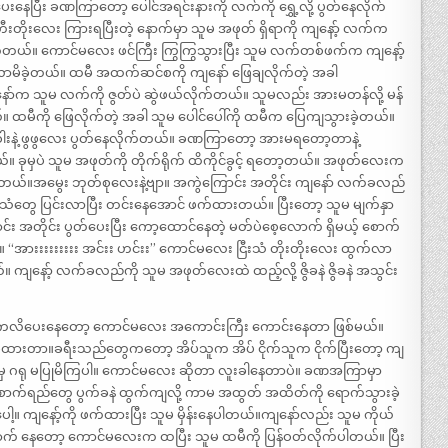
နေပြီး ခဏကြာတော့ ပေါင်အရင်းနားကို လက်ကို ရွှေ့လို့ ပွတ်နေလိုက်
ီးတိုးလေး ကြားရပြီးတဲ့ နောက်မှာ သူမ အဖုတ် ရှိရာကို ကျနော့် လက်က
်တယ်။ ကောင်မလေး ဖင်ကြီး ကြွကြွသွားပြီး သူမ လက်တစ်ဖက်က ကျနော့်
ာမိခဲ့တယ်။ ထမီ အထက်ဆင်စကို ကျနော် ဖြေချလိုက်တဲ့ အခါ
ာ်က သူမ လက်ကို ဇွတ်ပဲ ဆွဲဖယ်လိုက်တယ်။ သူမလည်း အားမတန်လို့ မန်
ယ်။ ထမီကို ဖြေလိုက်တဲ့ အခါ သူမ ပေါင်ပေါ်ကို ထမီက ပြေကျသွားခဲ့တယ်။
ါးနဲ့ ဖွဖွလေး ပွတ်နေလိုက်တယ်။ ခဏကြာတော့ အားမရတော့တာနဲ့
။ ခုမှပဲ သူမ အဖုတ်ကို တိုက်ရိုက် ထိကိုင်ခွင့် ရတော့တယ်။ အဖုတ်လေးက
ဲနေတယ်။အမွေး ဘုတ်စုလေးနဲ့ဗျာ။ အကွဲကြောင်း အတိုင်း ကျနော် လက်ခလည်
ူသံတွေ ပြင်းလာပြီး တင်းနေအောင် ဖက်ထားတယ်။ ပြီးတော့ သူမ မျက်နှာ
 အတိုင်း ပွတ်ပေးပြီး ကော့ထောင်နေတဲ့ မတ်ပဲစေ့လောက် ရှိမယ့် စောက်
။ “အားးးးးးးးး အင်းး ဟင်းး” ကောင်မလေး ငြီးသံ တိုးတိုးလေး ထွက်လာ
ျနော့် လက်ခလည်ကို သူမ အဖုတ်လေးထဲ ထည့်လို့ ဇွိခနဲ ဇွိခနဲ အသွင်း
ု ကလိပေးနေတော့ ကောင်မလေး အကောင်းကြီး ကောင်းနေတာ ဖြစ်မယ်။
ကပ်ထားတာ။ခရီးသည်တွေကတော့ အိပ်သူက အိပ် ငိုက်သူက ငိုက်ပြီးတော့ ကျ
ူမှ ဂရု မပြုမိကြပါ။ ကောင်မလေး ဆိုတာ လူးခါနေတာပဲ။ ခဏအကြာမှာ
ာက်ရည်တွေ ပွက်ခနဲ ထွက်ကျလို့ ကာမ အထွတ် အထိတ်ကို ရောက်သွားခဲ့
့။ ကျနော့်ကို ဖက်ထားပြီး သူမ မှိန်းနေပါတယ်။ကျနော်လည်း သူမ ကိုယ်
် နေတော့ ကောင်မလေးက ထပြီး သူမ ထမီကို ပြန်ဝတ်လိုက်ပါတယ်။ ပြီး