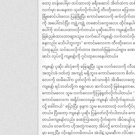
တော့ တန်းပေါ်မှာ တင်ထားတဲ့ ခရီးဆောင် အိတ်ထဲက တစ်ကိ
လက်မှာ ပေနေတာ သုတ်လိုက်ပါလို့ တီးတိုးလေး ပြောတယ်။
ခြုံစောင်ပါးလေး ပြန်ခြုံပြီး ကောင်မလေးကို ဖက်လိုက်
ကို အပေါ်တင်ပြီး ကျုံ့ကျုံ့ တစောင်းကွေးလေး ထိုင်နေပါ
ပေါ်ကို တင်ပေးထားလိုက်တယ်။ ပုဆိုးပေါ်က ကျနော့်လီး
ဖြစ်ညှစ်ထားတာဗျာ။သူမ လက်ပေါ် ကျနော့် လက်တင်လိုက
နေလည်း မသိပါဘူးကွာ” ကောင်မလေးက တီးတိုးလေး ပြေ
င်းထုနည်း သင်ပေးလိုက်တာ။ အတတ်မြန်တယ်ဗျာ။ ခဏပဲ 
ဆင်း လုပ်လို့ ကျနော့်ကို ဂွင်းထုပေးနေပါတယ်။
ကျနော့် ပုဆိုး ခါးပုံစကို ဖြေချပြီး သူမ လက်လေးကို လ
အတွင်းခံ ဝတ်တဲ့ အကျင့် မရှိဘူး။ ကောင်မလေးက စိတ်
လေးကို ထမီပေါ်က ပွတ်လိုက် ဖင်သားစိုင် အိအိလေးတွေက
ကျနော့် ရင်ဘတ်တို့က ရွှေဂဟေ ဆက်သလို ဖြစ်နေတာပေါ
ကောင်မလေး သူမ လက်လေးကိုပြန်ရုတ်လိုက်ပါတယ်။ “အက
ကောင်မလေးက အရိုင်းလေးမှန်း ကျနော် သိလိုက်ရတယ်။ “အ
လို့ ခေါ်တယ်” ပြောပြီး ခုနက သူမ ပေးထားတဲ့ လက်ကိုင
တယ်။ ပြီးတော့ ကျနော် ပုဆိုး ပြန်ဝတ်လိုက်ပါတယ်။ ကောင်
တယ်။ကျနော်လည်း ခဏကြာတော့ ငိုက်ရာက အိပ်ပျော်သွား
တယ်။ တဖက်က ဟိုအတွဲကတော့ အိပ်လို့ ကောင်းတုန်း မနိုး
မှာ တွေ့ပြီး လိုးချင်လာမိတယ်။ အဲဒါနဲ့ သူမဆီက လိပ်စ