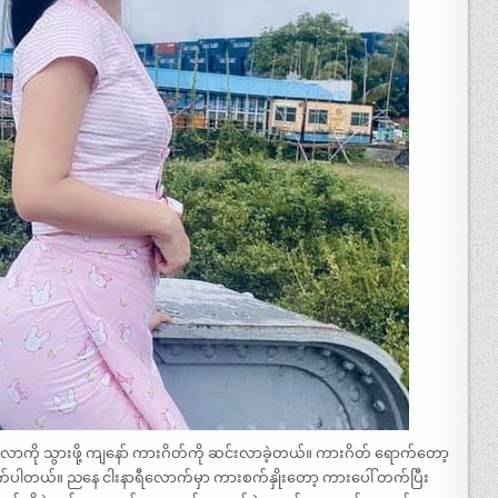
ိထ္တီလာကို သွားဖို့ ကျနော် ကားဂိတ်ကို ဆင်းလာခဲ့တယ်။ ကားဂိတ် ရောက်တော့
လိုက်ပါတယ်။ ညနေ ငါးနာရီလောက်မှာ ကားစက်နှိုးတော့ ကားပေါ် တက်ပြီး