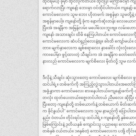
ထိုင်ရမယ့် ခုံမှာ ထိုင်လိုက်တယ်။ ထိုင်ပြီး မကြာခင်မှ
ရောက်လာပြီး ကျနော့် ဘေးမှာ ဝင်ထိုင်ပါတယ်။ ကျနော
ကောင်မလေးက သူမ ဘေး ဟိုတဖက် အစွန်မှာ သူမတို့နဲ
အစွန်မှာပေါ့။ ကျနော်တို့ ခုံက နောက်ဆုံးတန်း လေးယော
ပြီ။အဲ အချိန်က အမြန်လမ်း မပေါ်သေးဘူးဗျ။ လမ်းဟောင်
ကျနော် အသားချင်း ထိမိ နေကြပါတယ်။ ကောင်မလေးကို
ကောင်မလေးက ဆံပင်ရှည်လေးနဲ့ဗျ။ ခါးထိ ကျော်မယ်။ 
တာ။ မျက်နှာလေးက ချစ်စရာလေး နှာခေါင်း လုံးလုံးလေ
ကားပေါ်မှာ ဖွင့်ထားတဲ့ သီချင်းက အဲ အချိန်က တော်တ
နားလည် ကောင်မလေးက မျက်စိလေး မှိတ်လို့ သူမ လက်လေ
ဒီလိုနဲ့ သီချင်း ဆုံးသွားတော့ ကောင်မလေး မျက်စိလေး 
ထင်ပါရဲ့။ တစ်ဖက်ကို အကြည့်လွှဲသွားပါတယ်။အတော်က
အခွံနွှာကာ ကောင်မလေး စားနေပါတယ်။ကျနော့်ဖက်ကို လှည့်
တလုံး ထုတ်ပေးတယ်။ဇေူးတင်ပါတယ် ညီမလေး ဆိုပြီး ကျနေ
ပြီးတော့ ကျနော်တို့ တစ်ယောက်နဲ့ တစ်ယောက် မိတ်ဆ
က ခိုင်နွယ်ပါ” ကောင်မလေးက သူမ နာမည်ကို ပြော
နည်း ဝဲတယ်။ တိုင်းရင်းသူ ထင်ပါရဲ့။ ကျနော်တို့ နှစ်ယ
ဖြစ်ကြောင်းနဲ့ ဒုတိယနှစ် ကျောင်းသူ ပညာရေး ကောလ
တစ်နှစ် ငယ်တယ်။ ၁၈နှစ်တဲ့ ကောင်မလေးက ပအို့ တိုင်းရ