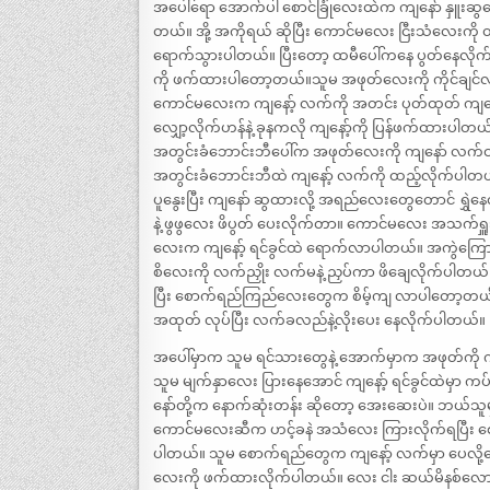
အပေါ်ရော အောက်ပါ စောင်ခြုံလေးထဲက ကျနော် နှူးဆွပေး
တယ်။ အို့ အကိုရယ် ဆိုပြီး ကောင်မလေး ငြီးသံလေးကို တ
ရောက်သွားပါတယ်။ ပြီးတော့ ထမီပေါ်ကနေ ပွတ်နေလိုက
ကို ဖက်ထားပါတော့တယ်။သူမ အဖုတ်လေးကို ကိုင်ချင်လ
ကောင်မလေးက ကျနော့် လက်ကို အတင်း ပုတ်ထုတ် ကျနေ
လျှော့လိုက်ဟန်နဲ့ ခုနကလို ကျနော့်ကို ပြန်ဖက်ထားပါတ
အတွင်းခံဘောင်းဘီပေါ်က အဖုတ်လေးကို ကျနော် လက်ဝ
အတွင်းခံဘောင်းဘီထဲ ကျနော့် လက်ကို ထည့်လိုက်ပါတယ်
ပူနွေးပြီး ကျနော် ဆွထားလို့ အရည်လေးတွေတောင် ရွှ
နဲ့ ဖွဖွလေး ဖိပွတ် ပေးလိုက်တာ။ ကောင်မလေး အသက်ရှ
လေးက ကျနော့် ရင်ခွင်ထဲ ရောက်လာပါတယ်။ အကွဲကြောင်း
စိလေးကို လက်ညှိုး လက်မနဲ့ ညှပ်ကာ ဖိချေလိုက်ပါတယ်
ပြီး စောက်ရည်ကြည်လေးတွေက စိမ့်ကျ လာပါတော့တယ်။ က
အထုတ် လုပ်ပြီး လက်ခလည်နဲ့လိုးပေး နေလိုက်ပါတယ်။
အပေါ်မှာက သူမ ရင်သားတွေနဲ့ အောက်မှာက အဖုတ်ကိ
သူမ မျက်နှာလေး ပြားနေအောင် ကျနော့် ရင်ခွင်ထဲမှာ 
နော်တို့က နောက်ဆုံးတန်း ဆိုတော့ အေးဆေးပဲ။ ဘယ်သ
ကောင်မလေးဆီက ဟင့်ခနဲ အသံလေး ကြားလိုက်ရပြီး စေ
ပါတယ်။ သူမ စောက်ရည်တွေက ကျနော့် လက်မှာ ပေလို့ပေါ
လေးကို ဖက်ထားလိုက်ပါတယ်။ လေး ငါး ဆယ်မိနစ်လောက