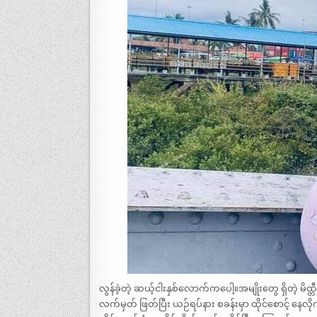
လွန်ခဲ့တဲ့ ဆယ့်ငါးနှစ်လောက်ကပေါ့။အမျိုးတွေ ရှိတဲ့ မ
လက်မှတ် ဖြတ်ပြီး ယဉ်ရပ်နား စခန်းမှာ ထိုင်စောင့် နေ