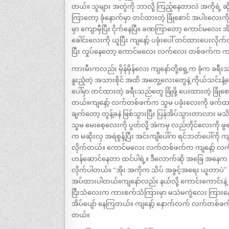
တယ်။ သူများ အတွဲကို ဘာလို့ ကြည့်နေတာလဲ အကိုရဲ့ 
ကြာတော့ ခုံနောက်မှာ တင်ထားတဲ့ ခြုံစောင် အပါးလေးကို
မှာ ကျောမှီပြီး ငိုက်နေပြီ။ ခဏကြာတော့ ကောင်မလေး အ
ခေါင်းလေးကို ယူပြီး ကျနော့် ပခုံးပေါ် တင်ထားပေးလိုက
ပြီး လှုပ်နေတော့ ကောင်မလေး လက်လေး တစ်ဖက်က ကျနေ
ကားမီးကလည်း မှိန်မှိန်လေး ကျနော်တို့ရှေ့က ခုံက ခရီ
နူးညံ့တဲ့ အသားစိုင် အထိ အတွေ့လေးတွေနဲ့ ကိုယ်သင်းန
ပေါ်မှာ တင်ထားတဲ့ ခရီးသည်တွေ ခြုံဖို့ ပေးထားတဲ့ ခြုံစ
တယ်။ကျနော့် လက်တစ်ဖက်က သူမ ပခုံးလေးကို ဖက်ထာ
ချက်တော့ တွန့်ခနဲ ဖြစ်သွားပြီး ပြန်အိပ်သွားတာလား မ
သူမ မေးစေ့လေးကို ပွတ်လို့ အဲကမှ လည်တိုင်လေးကို
က မဆိုးလှ အရဲစွန့်ပြီး အင်းကျီပေါ်က ရင်ဘတ်ပေါ်ကို က
လိုက်တယ်။ ကောင်မလေး လက်တစ်ဖက်က ကျနော့် လက်က
ဟန်ဆောင်နေတာ ထင်ပါရဲ့။ ဒီလောက်ဆို အခြေ အနေက အတော
လိုက်ပါတယ်။ “အိုး အကိုက သိပ် အခွင့်အရေး ယူတာပဲ” က
အပ်ထားပါတယ်။ကျနော်လည်း နယ်လို့ ကောင်းကောင်းနဲ့ 
ငြီးသံလေးက ကားစက်သံကြားမှာ မသဲမကွဲလေး ကြားန
အိပ်ပျော် နေကြတယ်။ ကျနော့် နောက်လက် လက်တစ်ဖက်က
တယ်။