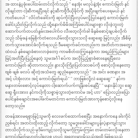
အ ထားနဲ့ပုခုံးပေါ်ထမ်းတင်လိုက်သည် ” နေအုံး မလုပ်နဲ့အုံး ကောင်းမြတ် နင်
လိုချင်တာ ငါ့ဆီကရပြီးရင် နင့်ဆီကဗွီဒီယိုဖိုင်ကို အပြီးဖျက်ပေးရမယ် နင်
ကတိပေးပါ ” လိင်တံခေါင်းကို ဆုပ်ကိုင်ပြီးလုပ်မလို့ပြင်နေတဲ့ ကောင်းမြတ်
ခေါင်းညိတ်ပြလိုက်သည် ထို့နောက်မိမိအကြိမ်ပေါင်းများစွာ လိုးခဲ့ဘူးတဲ့
ဆောက်ပက်တပတ်နွမ်းအပေါက်ဝ လီးတေ့လိုက်ခါ ဖိနှစ်စောင့်ချပစ်လိုက်
သည် သိမ့်ခနဲ မြေစိုက်တဲလေးယိမ်းထိုးသွားသလို ဆွေဆွေ မြင့်လည်း အီစိမ့်
တက်သွားအောင်ခံလိုက်ရသည် ဒီမရောက်ခင်ကတည်းက အတိတ်ကအတွေး
ထဲဝယ် နစ်မျောခံစားလာခဲ့တော့ ကာမစိတ်ထကြွနေခဲ့ကာ အရည်ကြည်များ
ဖြင့်အတိပြီးပြည့်နေတဲ့ သူမအင်္ဂါ စပ်က အလိုပြည့်စွာခံစားနေရပြီလေ
ကောင်းမြတ် ဆိုတာကလည်း နွားသိုးကြိုးပြတ်ဒလစပ်ကို စောင့်လိုးနေတော့
ဗျစ် ဖျစ် ဖလပ် ဆိုတဲ့အသံတွေ ဆူညံနေတော့သည် ” အ အင်း ခဏနား အ
အင့် ပါအုံးလား အင့် ကောင်းမြတ်ရယ်” ” ဘာဖြစ်လို့လဲ ဆွေဆွေ” ” နင်က
မနားတမ်းစောင့်လုပ်နေတာ ငါ့ဆောက်ပက်ကျိန်းစပ်နေပြီ” ” မနားနိုင်ဘူး ဆွေ
ဆွေ ရှီးးအားး နင်ကငါ့ကိုသစ္စာမဲ့သွားတဲ့ကောင်မ အင့် ဟာ” ပြောလည်းပြော
ပေါင်နှစ်ချောင်းအပေါ်ဖက်မတင်ကာ ကောင်းမြတ်အားကုန်စောင့်လိုးနေ
တော့သည်။
တဖန်အားမရစွာဖြင့်သူမကို လေးဖက်ထောက်စေပြီး အနောက်ကနေ ခါးကိုင်
ညှစ်ရင်း အတင်းထိုးထည့် လိုက်တော့ သူမဒူးခေါင်းများပွန်းပဲ့နာကျင်သွား
တာသိလိုက်သည် မုဒိမ်းကျင့်သလိုသူမကိုကြမ်းကြမ်း တမ်းတမ်းလိုးနေတာ
ကောင်းမြတ်မှဟုတ်ပါလေစ ဟုပင် အတွေးမှားမိသည်အထိ ဖြစ်ရသည်