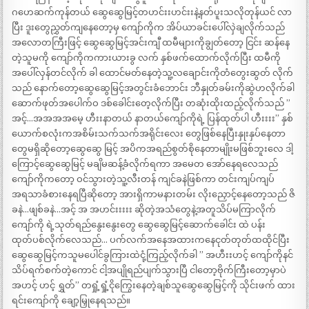
ဂဟေဆက်ကုန်တယ် ဆွေဆွေမြင့်တဟင်းးဟင်းးနဲ့နတ်ပူးသလိုတုန်ယင် လာ
ပြီး ဒူးတွေညွှတ်ကျနေတော့မှ ကျော်ကိုက အိပ်ယာခင်းပေါ်လှဲချလိုက်သည်
အလောတကြီးဖြင့် ဆွေဆွေမြင့်အင်းကျီ ထမီများကိုချွတ်တော့ ငြင်း ဆန်နေ
တဲ့သူမကို ကျော်ကိုကကားယားခွ လက် နှစ်ဖက်ထောက်လိုက်ပြီး ထမီကို
အပေါ်လှန်တင်လိုက် ခါ ထောင်မတ်နေတဲ့သူ့လချောင်းကိုတံတွေးဆွတ် လိုက်
သည် နောက်တော့ဆွေဆွေမြင့်အတွင်းခံဘောင်း ဘီနှုတ်ခမ်းကိုဆွဲဟလိုက်ခါ
ဆောက်ဖုတ်အပေါက်ဝ ဒစ်ခေါင်းတေ့လိုက်ပြီး တဆုံးထိုးထည့်လိုက်သည် ”
အင့်…အအအအမေ့ ဟီးးနာတယ် နာတယ်ကျော်ကိုရဲ့ ပြန်ထုတ်ပါ ဟီးးးး” နှစ်
ယောက်စလုံးကအစိမ်းသက်သက်အရိုင်းလေး တွေဖြစ်နေပြီးနှုးနှပ်နေတာ
တွေမရှိဆိုတော့ဆွေဆွေ မြင့် အပိကအရည်စွတ်စိုနေတာမျိုးမဖြစ်ဘူးလေ ဒါ့
ကြောင့်ဆွေဆွေမြင့် မချိမဆန့်ခံလိုက်ရကာ အမေတ အော်နေရလေသည်
ကျော်ကိုကတော့ ဝင်သွားတဲ့သူ့လီးတန် ကျင်ခနဲဖြစ်ကာ တင်းကျပ်ကျပ်
အရသာခံစားနေရပြီဆိုတော့ အားရှိကာမနားတမ်း လိုးညှောင့်နေတော့သည် ဇိ
ခနဲ…ဖျစ်ခနဲ…အင့် အ အဟင်းးးးး ဆိုတဲ့အသံတွေနဲ့အတူသိပ်မကြာလိုက်
ကျော်ကို ရဲ့သုတ်ရည်နွေးနွေးတွေ ဆွေဆွေမြင့်ဆောက်ခေါင်း ထဲ ပန်း
ထုတ်ပစ်လိုက်လေသည်… ပက်လက်အနေအထားကနေငုတ်တုတ်ထထိုင်ပြီး
ဆွေဆွေမြင့်ကသူမပေါင်ခွကြားထဲငုံ့ကြည့်လိုက်ခါ ” အဟီးးဟင့် ကျော်ကိုနင်
သိပ်ရက်စက်တဲ့ကောင် ငါ့အပျိုရည်ပျက်သွားပြီ ငါတော့ဗိုက်ကြီးတော့မှာပဲ
အဟင့် ဟင့် ရွှတ်” တရှုံ့ရှုံ့ငိုကြွေးနေတဲ့ချစ်သူဆွေဆွေမြင့်ကို သိုင်းဖက် ထား
ရင်းကျော်ကို ချော့မြှုနေရသည်။