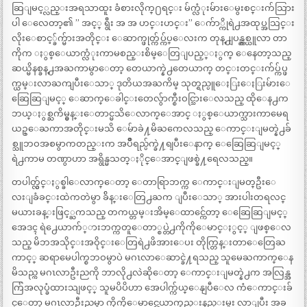
ဆြျမင့္လည္းအရသာထူး ခံစားလိုက္႐ရင္း မ်က္လံုးမ်ားေမွးစင္းက်သြား
ပါ ေလေတာ့၏ ” အင့္ ရွီး အ အ ဟင္းဟင္း” ေက်ာ္ကိုရဲ႕အထုပ္အသြင္း
လိုးေစာင့္ခ်က္မ်ားအတိုင္း ေဆာက္ဖုတ္က်ပ္က်ပ္ေလးက တုန္႕ျပန္ညွစ္ယူလာ တာ
ကိုက ႏွစ္ေယာက္လံုးကာမစည္းစိမ္ေတြျပည့္ႏွက္ ေနေတာ့သည္
ဆယ္မိနစ္ခန္႕အႀကာမွာေတာ့ တေယာက္နဲ႕တေယာက္ တင္းတင္းက်ပ္က်ပ္ဖ
က္ယမ္းလာႀကျပီးေသာ္ ဒုတိယအႀကိမ္ သုတ္ရည္ပူေႏြးေႏြးမ်ားေ
ဆြေဆြျမင့္ ေဆာက္ေခါင္းတေလ်ွာက္စီးဝင္သြားေလသည္ ထိုေန႕က
ဘယ္ႏွစ္ႀကိမ္မွန္းေတာင္မသိေလာက္ေအာင္ ႏွစ္ေယာက္သားကာမေရ
ယဥ္ေႀကာအတိုင္းမသိ ေမ်ာခဲ႔မိႀကေလသည္ ေကာင္းျမတ္နဲ႕ခ်
စ္သူဘဝအစမွာကတည္းက အပ်ိဳရည္ပ်က္ခဲ႔ရျပီးေနာက္ ေဆြေဆြျမင့္
ရဲ႕ကာမ တဏွာဟာ အရွိန္မသတ္ႏိုင္ေအာင္ျဖစ္ခဲ႔ရေလသည္။
တပါတ္လ်ွင္ႏွစ္ခါေလာက္ေတာ့ ေတာရြာဘက္က ေကာင္းျမတ္ဦးေ
လးျခံခင္းထဲကတဲမွာ ခ်ိန္းေတြ႕ႀက ျပီးေသာ္ အားပါးတရလင္
မယားခန္းဖြင့္ႀကသည္ တကယ္တမ္းအိမ္ေထာင္က်ေတာ့ ေဆြေဆြျမင့္
အေဒၚ ရဲ႕ေယာက်္ားဘက္ကတူေတာ္စပ္တဲ႕ကိုကိုေမာင္ႏွင့္ ျဖစ္ေလ
သည္ မိဘအသိုင္းအဝိုင္းေတြရဲ႕ဖိအားေပး တိုက္တြန္းတာေတြေႀ
ကာင့္ ဆရာမေပါက္စဘဝမွာပဲ မဂၤလာေဆာင္ခဲ႔ရသည္ သူမေႀကာက္ေန
မိသည္က မဂၤလာဦးညကို ဘာလို႕လဲဆိုေတာ့ ေကာင္းျမတ္နဲ႕က အလြန္အ
က်ြံအလုပ္ခံထားသျဖင့္ သူမပိပိဟာ အေပါက္က်ယ္ေနျပီေလ ကံေကာင္းခ်
င္ေတာ့ မဂၤလာဦးညမွာ ကိုကိုေမာင္တေယာက္နည္းနည္းမူး လာျပီး အခ