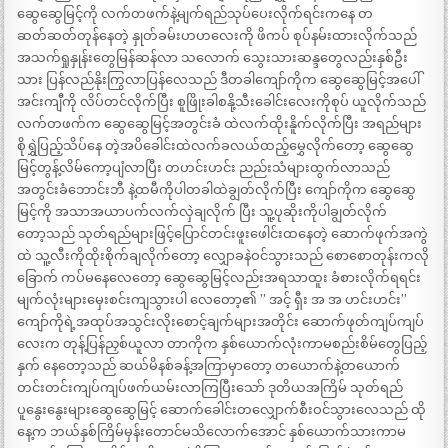
ဆွေဆွေမြင့်ကို လက်တဖက်နဲ့မျက်ရည်သုပ်ပေးလိုက်ရင်းကနေ တ
ဆတ်ဆတ်တုန်နေတဲ့ နှုတ်ခမ်းဟဟလေးကို ဖိကပ် စုပ်နမ်းထားလိုက်သည်
အသက်ရှုနှုန်းတွေမြန်ဆန်လာ သလောက် သွေးသားဆန္ဒတွေလည်းနှစ်ဦး
သား ပြန်လည်နိုးကြွလာပြန်လေသည် ဒီတခါကျော်ကိုက ဆွေဆွေမြင့်အပေါ်
အင်းကျီကို လိပ်တင်လိုက်ပြီး စူဖြိုးခါစနို့သီးခေါင်းလေးကိုစုပ် ယူလိုက်သည်
လက်တဖက်က ဆွေဆွေမြင့်အတွင်းခံ ထဲလက်ထိုးနိူက်လိုက်ပြီး အရည်များ
စိုရွှဲပြည့်သိပ်နေ တဲ့အပိခေါင်းထဲလက်ခလယ်ထည့်မွှေလိုက်တော့ ဆွေဆွေ
မြင့်တွန့်လိမ်ကော့ပျံလာပြီး တဟင်းဟင်း ညည်းသံများထွက်လာသည်
အတွင်းခံဘောင်းဘီ နဲ့ထမီကိုပါတခါထဲချွတ်လိုက်ပြီး ကျော်ကိုက ဆွေဆွေ
မြင့်ကို အသာအယာပက်လက်လှဲချလိုက် ပြီး သူ့ပုဆိုးကိုပါချွတ်လိုက်
တော့သည် သုတ်ရည်များဖြင့်ပြောင်တင်းဖူးဖေါင်းထနေတဲ့ ဆောက်ဖုက်အကွဲ
ထဲ သူ့လီးကိုထိုးစိုက်ချလိုက်တော့ လျှောခနဲဝင်သွားသည် စောစောတုန်းကလို
ခြောက် ကပ်မနေလေတော့ ဆွေဆွေမြင့်လည်းအရသာထူး ခံစားလိုက်ရရင်း
မျက်လုံးများမှေးစင်းကျသွားပါ လေတော့၏ ” အင့် ရှီး အ အ ဟင်းဟင်း”
ကျော်ကိုရဲ့အထုပ်အသွင်းလိုးစောင့်ချက်များအတိုင်း ဆောက်ဖုတ်ကျပ်ကျပ်
လေးက တုန့်ပြန်ညှစ်ယူလာ တာကိုက နှစ်ယောက်လုံးကာမစည်းစိမ်တွေပြည့်
နှက် နေတော့သည် ဆယ်မိနစ်ခန့်အကြာမှာတော့ တယောက်နဲ့တယောက်
တင်းတင်းကျပ်ကျပ်ဖက်ယမ်းလာကြပြီးသော် ဒုတိယအကြိမ် သုတ်ရည်
ပူနွေးနွေးများဆွေဆွေမြင့် ဆောက်ခေါင်းတလျှောက်စီးဝင်သွားလေသည် ထို
နေ့က ဘယ်နှစ်ကြိမ်မှန်းတောင်မသိလောက်အောင် နှစ်ယောက်သားကာမ