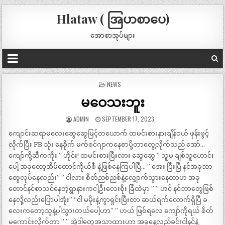
Hlataw ( အြပာစာပေ)
အောစာအုပ်များ
POSTED
NEWS
IN
မဝေသးဘူး
ADMIN
SEPTEMBER 17, 2023
ကျောင်းဆရာမလေးဆွေဆွေမြင့်တယောက် ထမင်းစားနားချိန်ဝယ် ဖုန်းဖွင့်
လိုက်ပြီး FB သုံး နေခိုက် မက်စင်ဂျာကနေစာပို့တာတွေ့လိုက်သည် အော်…
ကျော်ကို့ဆီကကိုး ” ဟိုင်း! ထမင်းစားပြီးလား ဆွေဆွေ ” သူမ ချစ်သူဟောင်း
ပေါ့ အခုတော့အိမ်ထောင်ကိုယ်စီ နဲ့ဖြစ်နေကြပါပြီ… ” အေး ပြီးပြီ နင်အခုဘာ
တွေလုပ်နေလည်း” ” ငါလား စိတ်ညစ်ညစ်နဲ့လျှောက်သွားနေတာဟ အခု
တောင်နင်စာသင်နေတဲ့ရွာနားကငါ့ဦးလေးစိုး ခြံထဲမှာ ” ” ဟင် နင်ဘာတွေဖြစ်
နေလို့လည်းပြောပါအုံး” “ငါ မမိုးနဲ့ကွာရှင်းပြီးတာ ဆယ်ရက်လောက်ရှိပြီ ခ
လေးကတော့သူနဲ့ပါသွားတယ်ပေါ့ဟာ” ” ဟယ် ဖြစ်ရလေ ကျော်ကိုရယ် စိတ်
မကောင်းလိုက်တာ ” ” အဲ့ဒါတွေအသာထားဟာ အခုနေ့လည်ခင်းငါနင်နဲ့