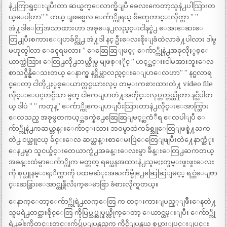
နဲ႕ကြာရွင္းျပီးတာ ဆယ္ရက္ေလာက္ရွိျပီ ခေလးကေတာ့သူနဲ႕ပါသြားတ
ယ္ေပါ့ဟာ” ” ဟယ္ ျဖစ္ရေလ ေက်ာ္ကိုရယ္ စိတ္မေကာင္းလိုက္တာ ” ”
အဲ႔ဒါေတြအသာထားဟာ အခုေန႕လည္ခင္းငါနင္နဲ႕ ေအးေဆးေ
တြ႕ျပီးစကားေျပာခ်င္လို႕ အဲ႔ဒါ နင္ ဦးေလးစိုးျခံထဲလာခဲ႔ပါလား ဒါမွ
မဟုတ္ငါလာ ေခၚရမလား ” ေဆြေဆြျမင့္ ေက်ာ္ကိုနဲ႕အခုလိုႏွစ္ေ
ယာက္ထဲသြား ေတြ႕လို႕ဘယ္လိုမွ မျဖစ္ႏိုင္ ” ဟင့္အင္းးငါမအားဘူးေလ
စာသင္ခ်ိန္ရွိေသးတယ္ ေနာက္မွ နင္အိမ္လာလည္ရင္းေျပာေလဟာ” ” နင္မလာရ
င္ေတာ့ ငါတို႕ႏွစ္ေယာက္လင္မယားလုပ္ တမ္းကစားထားတဲ႔ video file
လိုင္းေပၚတင္ပီသာ မွတ္ ငါကေျပာတဲ႔အတိုင္းလုပ္တတ္တယ္ဆိုတာ နင္သိပါတ
ယ္ ဒါပဲ ” ” ကတုန္” ေက်ာ္ကိုကေျပာျပီးသြားတာနဲ႕လိုင္းေအာက္သြား
ေလသည္ အခုမွတကယ့္အခက္နဲ႕ေဆြေဆြျမင့္ႀကံဳရ ေလပါျပီ ေ
က်ာ္ကိုနဲ႕ကဆယ္တန္းေက်ာင္းသား ဘဝမွာထဲကခ်စ္သူေတြျဖစ္ခဲ႔ႀက
တဲ႕ ငယ္သူငယ္ ခ်င္းေလ ဆယ္တန္းစာေမးပြဲေတြေျဖျပီးတဲ႔ေနာက္ဆံုး
ေန႕မွာ သူငယ္ခ်င္းတေယာက္ရဲ႕အခန္းေလးမွာ ခ်ိန္းေတြ႕ႀကတယ္
အခန္းထဲမွာေက်ာ္ကိုက မတ္တတ္ ရပ္အေနအထားနဲ႕သူမႏႈတ္ခမ္းဖူးဖူးေလး
ကို စုပ္ယူနမ္းရႈိက္တာကို ပထမဆံုးအႀကိမ္မို႕ေဆြေဆြျမင့္ ရင္ထဲေျဗာ
င္းဆန္သြားေအာင္တုန္ရီလိႈက္ေမာစြာ ခံစားလိုက္ရတယ္။
ေနာက္ေတာ့ေက်ာ္ကိုရဲ႕လက္ေတြ က တင္းကားျပည့္ျဖိဳးေနတဲ႔
သူမရဲ႕တင္သားစိုင္ေတြ ကိုပြပ္သပ္ဆုပ္နယ္လိုက္ေတာ့ ေယာင္ယမ္းျပီး ေက်ာ္ကို
ရဲ႕ခါးကိုတင္းတင္းက်ပ္က်ပ္ျပန္လည္ဖက္ ကိုင္မိျပန္တယ္ စုပ္အားျပင္းျပင္း