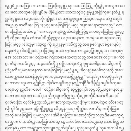
သူ႕ရဲ႕အေသြး အသားေတြထိုးႏွစ္ခဲ႔ရာ ေဆြေဆြ႕ကိုယ္လံုးအလွက ခေ
လးတေယာက္ေမြးျပီးမွ ပိုဖြံ႕ထြားလာသလိုပင္ စူမို႔အစ္ထြက္ေနတဲ႔ ရ
င္သားႏွစ္မႊာ လမ္းေလ်ွာက္တိုင္း ေဘးႏွစ္ဖက္ကားထြက္ေနေလတဲ႔တင္ပါး
အယ္အယ္ ႀကီးေတြ ႏွင့္ေဆြေဆြျမင့္ အနားေရာက္လာသည္ ” လာ
ေဆြေဆြအထဲဝင္ ” ေကာင္းျမတ္ကတဲထဲမွကြပ္ပ်စ္ေပၚေဆြေဆြျမင့္
ကို ထိုင္ေစျပီး တဲတခါးပိတ္လိုက္သည္ ယင္းေနာက္ အငမ္းမရပင္ေဆြေ
ဆြျမင့္ ႏႈတ္ခမ္းထူထူ ကို စုပ္ယူနမ္းလိုက္သည္ တခုခုေျပာခ်င္ေနပံု
ရေနတဲ႔ ပါးစပ္ကိုေျပာခြင့္မေပးေတာ့ပဲႀကာျမင့္စြာစုပ္နမ္း ေတာ့ရာ
အေသြးအသားေတြထႀကြလာႀကေတာ့သည္ တခဏအတြင္းေက်ာ
င္းစိမ္းထမီႏွင့္ အင္းက်ီတို႕ မရွိေတာ့တဲ႔ ဖုဖုေဖါင္းေဖါင္းကို
ယ္လံုးတီးျဖစ္ေနေသာ ေဆြေဆြျမင့္ရဲ႔႕ေပါင္ႏွစ္ေခ်ာင္းကို ဒူးေ
ထာက္အေနအ ထားနဲ႕ပုခံုးေပၚထမ္းတင္လိုက္သည္ ” ေနအံုး မလုပ္နဲ႕အံုး
ေကာင္းျမတ္ နင္လိုခ်င္တာ ငါ့ဆီကရျပီးရင္ နင့္ဆီကဗြီဒီယိုဖိုင္ကို အျပီးဖ်က္ေ
ပးရမယ္ နင္ကတိေပးပါ ” လိင္တံေခါင္းကို ဆုပ္ကိုင္ျပီးလုပ္မလို႕ျပင္ေနတဲ႕
ေကာင္းျမတ္ ေခါင္းညိတ္ျပလိုက္သည္ ထို႕ေနာက္မိမိအႀကိမ္ေပါ
င္းမ်ားစြာ လုိးခဲ႔ဘူးတဲ႕ ေဆာက္ပက္တပတ္ႏြမ္းအေပါက္ဝ လီးေတ့
လိုက္ခါ ဖိႏွစ္ေစာင့္ခ်ပစ္လိုက္သည္ သိမ့္ခနဲ ေျမစိုက္တဲေလးယိမ္းထိုးသြား
သလို ေဆြေဆြ ျမင့္လည္း အီစိမ့္တက္သြားေအာင္ခံလိုက္ရသည္ ဒီမေရာက္ခင္က
တည္းက အတိတ္ကအေတြးထဲဝယ္ နစ္ေမ်ာခံစားလာခဲ႕ေတာ့ ကာမစိတ္ထႀ
ကြေနခဲ႔ကာ အရည္ႀကည္မ်ားျဖင့္အတိျပီးျပည့္ေနတဲ႔ သူမအဂၤါ စပ္က