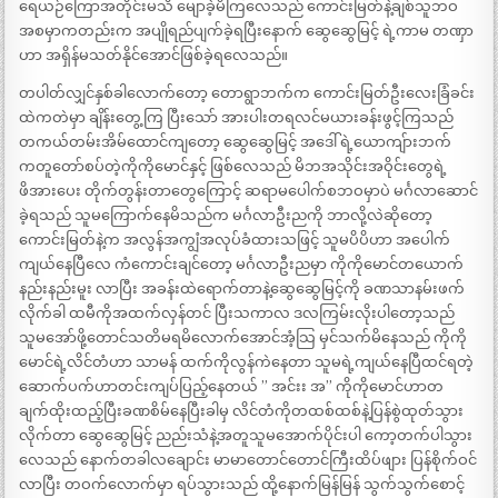
ရေယဉ်ကြောအတိုင်းမသိ မျောခဲ့မိကြလေသည် ကောင်းမြတ်နဲ့ချစ်သူဘဝ
အစမှာကတည်းက အပျိုရည်ပျက်ခဲ့ရပြီးနောက် ဆွေဆွေမြင့် ရဲ့ကာမ တဏှာ
ဟာ အရှိန်မသတ်နိုင်အောင်ဖြစ်ခဲ့ရလေသည်။
တပါတ်လျှင်နှစ်ခါလောက်တော့ တောရွာဘက်က ကောင်းမြတ်ဦးလေးခြံခင်း
ထဲကတဲမှာ ချိန်းတွေ့ကြ ပြီးသော် အားပါးတရလင်မယားခန်းဖွင့်ကြသည်
တကယ်တမ်းအိမ်ထောင်ကျတော့ ဆွေဆွေမြင့် အဒေါ် ရဲ့ယောကျ်ားဘက်
ကတူတော်စပ်တဲ့ကိုကိုမောင်နှင့် ဖြစ်လေသည် မိဘအသိုင်းအဝိုင်းတွေရဲ့
ဖိအားပေး တိုက်တွန်းတာတွေကြောင့် ဆရာမပေါက်စဘဝမှာပဲ မင်္ဂလာဆောင်
ခဲ့ရသည် သူမကြောက်နေမိသည်က မင်္ဂလာဦးညကို ဘာလို့လဲဆိုတော့
ကောင်းမြတ်နဲ့က အလွန်အကျွံအလုပ်ခံထားသဖြင့် သူမပိပိဟာ အပေါက်
ကျယ်နေပြီလေ ကံကောင်းချင်တော့ မင်္ဂလာဦးညမှာ ကိုကိုမောင်တယောက်
နည်းနည်းမူး လာပြီး အခန်းထဲရောက်တာနဲ့ဆွေဆွေမြင့်ကို ခဏသာနမ်းဖက်
လိုက်ခါ ထမီကိုအထက်လှန်တင် ပြီးသကာလ ဒလကြမ်းလိုးပါတော့သည်
သူမအော်ဖို့တောင်သတိမရမိလောက်အောင်အံ့သြ မှင်သက်မိနေသည် ကိုကို
မောင်ရဲ့လိင်တံဟာ သာမန် ထက်ကိုလွန်ကဲနေတာ သူမရဲ့ကျယ်နေပြီထင်ရတဲ့
ဆောက်ပက်ဟာတင်းကျပ်ပြည့်နေတယ် ” အင်းး အ” ကိုကိုမောင်ဟာတ
ချက်ထိုးထည့်ပြီးခဏစိမ်နေပြီးခါမှ လိင်တံကိုတထစ်ထစ်နဲ့ပြန်စွဲထုတ်သွား
လိုက်တာ ဆွေဆွေမြင့် ညည်းသံနဲ့အတူသူမအောက်ပိုင်းပါ ကော့တက်ပါသွား
လေသည် နောက်တခါလချောင်း မာမာတောင်တောင်ကြီးထိပ်ဖျား ပြန်စိုက်ဝင်
လာပြီး တဝက်လောက်မှာ ရပ်သွားသည် ထို့နောက်မြန်မြန် သွက်သွက်စောင့်