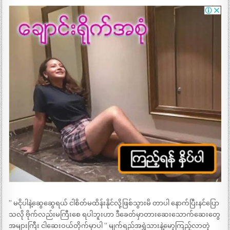
” မငိုပါနဲ့ဆွေဆွေရယ် ငါစိတ်မထိန်းနိုင်လို့ဖြစ်သွားမိ တာပါ နောက်ပြီးနင်ပြော
သလို ဗိုက်လည်းမကြီးစေ ရပါဘူးဟာ ဒီခေတ်မှာတားဆေးသောက်ဆေးတွေ
အများကြီး ငါဆေးဝယ်တိုက်မှာပါ ” မျက်ရည်အရွှဲသားနဲ့မော့ကြည့်လာတဲ့