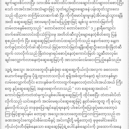
ချက်များစိပ်လာပြီး သားအိမ် ခေါင်းထိပ်အထိလချောင်းထိပ်ဖျားဝင်စောင့်ပြီး
သော် တအင်းအင်းအသံများဖြင့် သုတ်ရည်များဖျောခနဲ ပန်းထုတ်သွားလေ
သည် ထိုညက တကြိမ်သာဆက်ဆံ ပြီး ကိုကိုမောင်မူးမူးနှင့်အိပ်ပျော်သွားချိန်
အထိ ဆွေဆွေမြင့် အားမရလိုအင်မပြည့်စွာဖြင့် ချစ်သူ ကောင်းမြတ်ကို
တမ်းတနေမိတော့သည် ” တောင်တောင် တောင်တောင်” ၁၂ နာရီကျောင်း
တက်ခေါင်းလောင်းထိုးသံကြားမှ အတိတ်ဆီလွင့်မျောနေတဲ့စိတ်တွေ ပြန်
စုစည်းလိုက် ပြီး ဆွေဆွေမြင့်မတ်တပ်ထရပ်လိုက်သည် နောက်တော့ နေ့တ
ဝက်ခွင့်တင်လိုက်ခါ ဆိုင်ကယ် ဖြင့်ကောင်းမြတ်ချိန်းဆိုရာဦးလေးစိုးခြံတဲဆီ
ထွက် လာလိုက်သည် ခြံတဲဝမှာရပ်စောင့်နေတဲ့ကောင်းမြတ် သူ့ဆီတလှမ်း
ချင်းလျှောက်လာနေတဲ့ဆွေဆွေမြင့်ကို အာသာငမ်းငမ်းငေးကြည့်နေမိသည်။
သူ့ရဲ့အသွေး အသားတွေထိုးနှစ်ခဲ့ရာ ဆွေဆွေ့ကိုယ်လုံးအလှက ခလေးတ
ယောက်မွေးပြီးမှ ပိုဖွံ့ထွားလာသလိုပင် စူမို့အစ်ထွက်နေတဲ့ ရင်သားနှစ်မွှာ
လမ်းလျှောက်တိုင်း ဘေးနှစ်ဖက်ကားထွက်နေလေတဲ့တင်ပါးအယ်အယ် ကြီး
တွေ နှင့်ဆွေဆွေမြင့် အနားရောက်လာသည် ” လာ ဆွေဆွေအထဲဝင် ”
ကောင်းမြတ်ကတဲထဲမှကွပ်ပျစ်ပေါ်ဆွေဆွေမြင့်ကို ထိုင်စေပြီး တဲတခါးပိတ်
လိုက်သည် ယင်းနောက် အငမ်းမရပင်ဆွေဆွေမြင့် နှုတ်ခမ်းထူထူ ကို စုပ်ယူ
နမ်းလိုက်သည် တခုခုပြောချင်နေပုံရနေတဲ့ ပါးစပ်ကိုပြောခွင့်မပေးတော့ပဲ
ကြာမြင့်စွာစုပ်နမ်း တော့ရာ အသွေးအသားတွေထကြွလာကြတော့သည် တ
ခဏအတွင်းကျောင်းစိမ်းထမီနှင့် အင်းကျီတို့ မရှိတော့တဲ့ ဖုဖုဖေါင်းဖေါင်း
ကိုယ်လုံးတီးဖြစ်နေသော ဆွေဆွေမြင့်ရဲ့ပေါင်နှစ်ချောင်းကို ဒူးထောက်အနေ