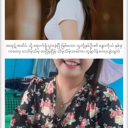
အထွဋ်အထိပ် သို့ ရောက်ရှိသွားခဲ့ပြီ ဖြစ်သော သူတို့နှစ်ဦး၏ ခန္ဓာကိုယ် နှစ်ခု
ကတော့ တသိမ့်သိမ့် တငြိမ့်ငြိမ့် သိမ့်သိမ့်သခါကာ တွန့်လိန် ကော့ပျံလျက်