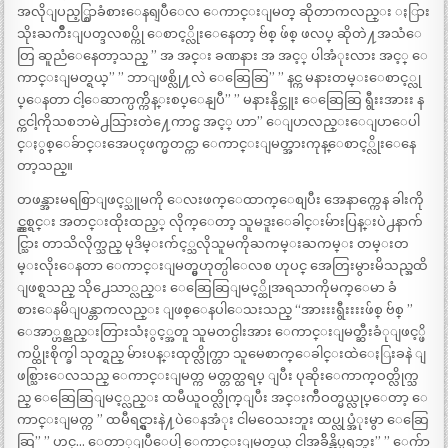
အလိုျပည့္စြာခံစားေနရျပီေလ ေကာင္းျမတ္ ဆိုတာကလည္း ႏြား
သိုးႀကိဳးျပတ္ဒလစပ္ကို ေစာင့္လိုးေနေတာ့ ဗ်စ္ ဖ်စ္ ဖလပ္ ဆိုတဲ႔အသံေ
တြ ဆူညံေနေတာ့သည္ ” အ အင္း ခဏနား အ အင့္ ပါအံုးလား အင့္ ေ
ကာင္းျမတ္ရယ္” ” ဘာျဖစ္လို႔လဲ ေဆြေဆြ” ” နင္က မနားတမ္းေစာင့္လု
ပ္ေနတာ ငါ့ေဆာက္ပက္က်ိန္းစပ္ေနျပီ” ” မနားနိုင္ဘူး ေဆြေဆြ ရွီးးအားး န
င္ကငါ့ကိုသစၥာမဲ႕သြားတဲ႔ေကာင္မ အင့္ ဟာ” ေျပာလည္းေျပာေပါ
င္ႏွစ္ေခ်ာင္းအေပၚဖက္မတင္ကာ ေကာင္းျမတ္အားကုန္ေစာင့္လိုးေနေ
တာ့သည္။
တဖန္အားမရစြာျဖင့္သူမကို ေလးဖက္ေထာက္ေစျပီး အေနာက္ကေန ခါးကို
င္ညွစ္ရင္း အတင္းထိုးထည့္ လိုက္ေတာ့ သူမဒူးေခါင္းမ်ားပြန္းပဲ႕နာက်
င္သြား တာသိလိုက္သည္ မုဒိမ္းက်င့္သလိုသူမကိုႀကမ္းႀကမ္း တမ္းတ
မ္းလိုးေနတာ ေကာင္းျမတ္မွဟုတ္ပါေလစ ဟုပင္ အေတြးမွားမိသည္အထိ
ျဖစ္ရသည္ သို႕ေသာ္လည္း ေဆြေဆြျမင့္ထိုအရသာကိုမက္ေမာ ခံ
စားေနမိျပန္တာကလည္း ျဖစ္ေနပါေသးသည္ “အားးးရွီးးးးဖ်စ္ ဗ်စ္ ”
ေအာ္ဟစ္ညည္းတြားသံႏွင့္အတူ သူမတင္ပါးအား ေကာင္းျမတ္ဆီးခံုျဖင့္ဖိ
ကပ္ထိုးစိုက္ခါ သုတ္ရည္ မ်ားပန္းထုတ္လိုက္တာ သူမေစာက္ေခါင္းထဲေႏြးခနဲ ျ
ဖစ္သြားေလသည္ ေကာင္းျမတ္က မတ္တတ္ထရပ္ ျပီး ပုဆိုးေကာက္ဝတ္လိုက္သ
ည္ ေဆြေဆြျမင့္လည္း ထမီယူဝတ္လိုက္ျပီး အင္းက်ီဝတ္မယ္လုပ္ေတာ့ ေ
ကာင္းျမတ္က ” ထမီရင္ရွားနဲ႔ပဲေနအံုး ငါမဝေသးဘူး ထပ္လုပ္အံုးမွာ ေဆြေ
ဆြ” ” ဟင္… ေတာ္ျပီေပါ့ ေကာင္းျမတ္ရယ္ ငါအခ်ိန္သိပ္မရဘူး” ” ေက်ာ