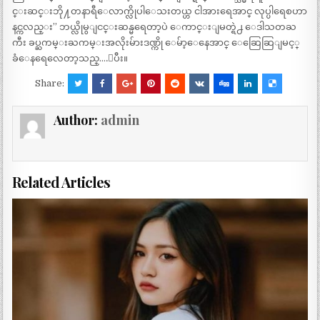
င္းဆင္းဘို႔တနာရီေလာက္လိုပါေသးတယ္ဟ ငါအားရေအာင္ လုပ္ပါရေစဟာ
နင္ကလည္း” ဘယ္လိုမွျငင္းဆန္မရေတာ့ပဲ ေကာင္းျမတ္ရဲ႕ ေဒါသတႀ
ကီး ခပ္ႀကမ္းႀကမ္းအလိုးမ်ားဒဏ္ကို ေမ်ာ့ေနေအာင္ ေဆြေဆြျမင့္
ခံေနရေလေတာ့သည္….ျပီး။
Share:
Author:
admin
Related Articles