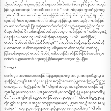
သို့သော်လည်း ဆွေဆွေမြင့်ထိုအရသာကိုမက်မော ခံစားနေမိပြန်တာကလည်း
ဖြစ်နေပါသေးသည် “အားးးရှီးးးးဖျစ် ဗျစ် ” အော်ဟစ်ညည်းတွားသံနှင့်အတူ
သူမတင်ပါးအား ကောင်းမြတ်ဆီးခုံဖြင့်ဖိကပ်ထိုးစိုက်ခါ သုတ်ရည် များပန်း
ထုတ်လိုက်တာ သူမစောက်ခေါင်းထဲနွေးခနဲ ဖြစ်သွားလေသည် ကောင်းမြတ်
က မတ်တတ်ထရပ် ပြီး ပုဆိုးကောက်ဝတ်လိုက်သည် ဆွေဆွေမြင့်လည်း ထ
မီယူဝတ်လိုက်ပြီး အင်းကျီဝတ်မယ်လုပ်တော့ ကောင်းမြတ်က ” ထမီရင်ရှားနဲ့
ပဲနေအုံး ငါမဝသေးဘူး ထပ်လုပ်အုံးမှာ ဆွေဆွေ” ” ဟင်… တော်ပြီပေါ့
ကောင်းမြတ်ရယ် ငါအချိန်သိပ်မရဘူး” ” ကျောင်းဆင်းဘို့တနာရီလောက်လို
ပါသေးတယ်ဟ ငါအားရအောင် လုပ်ပါရစေဟာ နင်ကလည်း” ဘယ်လိုမှ
ငြင်းဆန်မရတော့ပဲ ကောင်းမြတ်ရဲ့ ဒေါသတကြီး ခပ်ကြမ်းကြမ်းအလိုးများ
ဒဏ်ကို မျော့နေအောင် ဆွေဆွေမြင့်ခံနေရလေတော့သည်….ပြီး။
Zawgyi
ေက်ာင္းဆရာမေလးေဆြေဆြျမင့္တေယာက္ ထမင္းစားနားခ်ိန္ဝယ္ ဖု
န္းဖြင့္လိုက္ျပီး FB သံုး ေနခိုက္ မက္စင္ဂ်ာကေနစာပို႕တာေတြ႔လိုက္သည္
ေအာ္…ေက်ာ္ကို႕ဆီကကိုး ” ဟိုင္း! ထမင္းစားျပီးလား ေဆြေဆြ ”
သူမ ခ်စ္သူေဟာင္းေပါ့ အခုေတာ့အိမ္ေထာင္ကိုယ္စီ နဲ႔ျဖစ္ေနႀကပါျ
ပီ… ” ေအး ျပီးျပီ နင္အခုဘာေတြလုပ္ေနလည္း” ” ငါလား စိတ္ညစ္ညစ္နဲ႕ေ
လ်ွာက္သြားေနတာဟ အခုေတာင္နင္စာသင္ေနတဲ႕ရြာနားကငါ့ဦးေလးစိုး ျ
ခံထဲမွာ ” ” ဟင္ နင္ဘာေတြျဖစ္ေနလို႕လည္းေျပာပါအံုး” “ငါ မမိုး