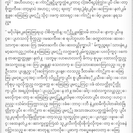
က္ခါ ” အဟီးးဟင့္ ေက်ာ္ကိုနင္သိပ္ရက္စက္တဲ႕ေကာင္ ငါ့အပ်ိဳရည္ပ်က္သြားျပီ ငါေတာ့
ဗိုက္ႀကီးေတာ့မွာပဲ အဟင့္ ဟင့္ ရႊတ္” တရႈ႕ံရံႈ႕ငိုေႀကြးေနတဲ႕ခ်
စ္သူေဆြေဆြျမင့္ကို သိုင္းဖက္ ထားရင္းေက်ာ္ကို ေခ်ာ့ျမႈေနရသ
ည္။
” မငိုပါနဲ႕ေဆြေဆြရယ္ ငါစိတ္မထိန္းႏိုင္လို႕ျဖစ္သြားမိ တာပါ ေနာက္ျပီးန
င္ေျပာသလို ဗိုက္လည္းမႀကီးေစ ရပါဘူးဟာ ဒီေခတ္မွာတားေဆးေ
သာက္ေဆးေတြ အမ်ားႀကီး ငါေဆးဝယ္တိုက္မွာပါ ” မ်က္ရည္အရႊဲသားနဲ႕ေ
မာ့ႀကည့္လာတဲ႔ေဆြေဆြျမင့္ကို လက္တဖက္နဲ႕မ်က္ရည္သုပ္ေပးလိုက္ရင္းကေ
န တဆတ္ဆတ္တုန္ေနတဲ႔ ႏႈတ္ခမ္းဟဟေလးကို ဖိကပ္ စုပ္နမ္းထားလိုက္သည္
အသက္ရႈႏႈန္းေတြျမန္ဆန္လာ သေလာက္ ေသြးသားဆႏၵေတြလည္းႏွစ္
ဦးသား ျပန္လည္ႏိုးႀကြလာျပန္ေလသည္ ဒီတခါေက်ာ္ကိုက ေဆြေ
ဆြျမင့္အေပၚအင္းက်ီကို လိပ္တင္လိုက္ျပီး စူျဖိဳးခါစႏို႕သီးေခါင္းေလး
ကိုစုပ္ ယူလိုက္သည္ လက္တဖက္က ေဆြေဆြျမင့္အတြင္းခံ ထဲလက္ထိုးႏိူက္လို
က္ျပီး အရည္မ်ားစိုရႊဲျပည့္သိပ္ေန တဲ႔အပိေခါင္းထဲလက္ခလယ္ထည့္ေ
မႊလိုက္ေတာ့ ေဆြေဆြျမင့္တြန္႕လိမ္ေကာ့ပ်ံလာျပီး တဟင္းဟင္း
ညည္းသံမ်ားထြက္လာသည္ အတြင္းခံေဘာင္းဘီ နဲ႕ထမီကိုပါတခါထဲခ်ြ
တ္လိုက္ျပီး ေက်ာ္ကိုက ေဆြေဆြျမင့္ကို အသာအယာပက္လက္လွဲခ်လိုက္ ျပီး
သူ႕ပုဆိုးကိုပါခ်ြတ္လိုက္ေတာ့သည္ သုတ္ရည္မ်ားျဖင့္ေျပာင္တင္းဖူးေဖါ
င္းထေနတဲ႕ ေဆာက္ဖုက္အကြဲထဲ သူ႕လီးကိုထိုးစိုက္ခ်လိုက္ေတာ့ ေလ်ွာခနဲ
ဝင္သြားသည္ ေစာေစာတုန္းကလိုေျခာက္ ကပ္မေနေလေတာ့ ေဆြေ