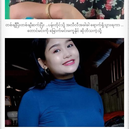
တစ်ချီပြီးတစ်ချီဆက်ပြီး …ပန်းတိုင်သို့ အလီလီအခါခါ ရောက်ရှိသွားရကာ …
တောင်မင်းကို မြောက်မင်းမကူနိုင် ဆိုဘိသကဲ့သို့