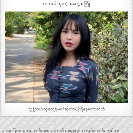
တကယ် ထူးတဲ့ အတွေ့အကြုံ
သူနဲ့ဘယ်လိုတွေ့ရမလဲဆိုတာပဲကြံနေတော့တယ်
Post
← အခြေအနေ ကကောင်းနေသေးတယ် မရွှေချောက လှုပ်တောင်မလှုပ်ဘူး