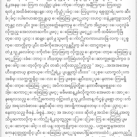
နဲ႕အနမ္းေတြက လည္တိုင္ျဖဴေက်ာ့ေက်ာ့မွာ အနီကြက္ေတြထင္လာ
ရတဲ႔အထိခံစားရျပန္ေတာ့ ကိုယ္လံုးခ်င္းေတြပူးကပ္ ရစ္ပတ္လာရံုမက ဆီး
ခံုခ်င္းပါဂေဟဆက္ကုန္တယ္ ေဆြေဆြျမင့္တဟင္းးဟင္းးနဲ႕နတ္ပူးသလို
တုန္ယင္ လာျပီး ဒူးေတြညႊတ္က်ေနေတာ့မွ ေက်ာ္ကိုက အိပ္ယာခင္းေပၚလွဲခ်
လိုက္သည္ အေလာတႀကီးျဖင့္ ေဆြေဆြျမင့္အင္းက်ီ ထမီမ်ားကိုခ်ြ
တ္ေတာ့ ျငင္း ဆန္ေနတဲ႔သူမကို ေက်ာ္ကိုကကားယားခြ လက္ ႏွစ္ဖ
က္ေထာက္လိုက္ျပီး ထမီကိုအေပၚလွန္တင္လိုက္ ခါ ေထာင္မတ္ေန
တဲ႔သူ႕လေခ်ာင္းကိုတံေတြးဆြတ္ လိုက္သည္ ေနာက္ေတာ့ေဆြေဆြျ
မင့္အတြင္းခံေဘာင္း ဘီႏႈတ္ခမ္းကိုဆြဲဟလိုက္ခါ ေဆာက္ဖုတ္အေပါက္ဝ ဒ
စ္ေခါင္းေတ့လိုက္ျပီး တဆံုးထိုးထည့္လိုက္သည္ ” အင့္…အအအအေမ့
ဟီးးနာတယ္ နာတယ္ေက်ာ္ကိုရဲ႕ ျပန္ထုတ္ပါ ဟီးးးး” ႏွစ္ေယာက္စလံုးက
အစိမ္းသက္သက္အရိုင္းေလး ေတြျဖစ္ေနျပီးႏႈးႏွပ္ေနတာေတြမရွိ
ဆိုေတာ့ေဆြေဆြ ျမင့္ အပိကအရည္စြတ္စိုေနတာမ်ိဳးမျဖစ္ဘူးေလ
ဒါ့ေႀကာင့္ေဆြေဆြျမင့္ မခ်ိမဆန္႕ခံလိုက္ရကာ အေမတ ေအာ္ေ
နရေလသည္ ေက်ာ္ကိုကေတာ့ ဝင္သြားတဲ႔သူ႕လီးတန္ က်င္ခနဲျဖစ္ကာ တင္းက်
ပ္က်ပ္ အရသာခံစားေနရျပီဆိုေတာ့ အားရွိကာမနားတမ္း လိုးေညွာင့္ေ
နေတာ့သည္ ဇိခနဲ…ဖ်စ္ခနဲ…အင့္ အ အဟင္းးးးး ဆိုတဲ႔အသံေတြနဲ႕အတူ
သိပ္မႀကာလိုက္ ေက်ာ္ကို ရဲ႕သုတ္ရည္ေႏြးေႏြးေတြ ေဆြေဆြျမ
င့္ေဆာက္ေခါင္း ထဲ ပန္းထုတ္ပစ္လိုက္ေလသည္… ပက္လက္အေနအထား
ကေနငုတ္တုတ္ထထိုင္ျပီး ေဆြေဆြျမင့္ကသူမေပါင္ခြႀကားထဲငံု႕ႀကည့္လို