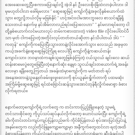
အေးဆေးတွေ့ပြီးစကားပြောချင်လို့ အဲ့ဒါ နင် ဦးလေးစိုးခြံထဲလာခဲ့ပါလား ဒါ
မှမဟုတ်ငါလာ ခေါ်ရမလား ” ဆွေဆွေမြင့် ကျော်ကိုနဲ့အခုလိုနှစ်ယောက်ထဲ
သွား တွေ့လို့ဘယ်လိုမှ မဖြစ်နိုင် ” ဟင့်အင်းးငါမအားဘူးလေ စာသင်ချိန်ရှိ
သေးတယ် နောက်မှ နင်အိမ်လာလည်ရင်းပြောလေဟာ” ” နင်မလာရင်တော့ ငါ
တို့နှစ်ယောက်လင်မယားလုပ် တမ်းကစားထားတဲ့ video file လိုင်းပေါ်တင်ပီ
သာ မှတ် ငါကပြောတဲ့အတိုင်းလုပ်တတ်တယ်ဆိုတာ နင်သိပါတယ် ဒါပဲ ” ”
ကတုန်” ကျော်ကိုကပြောပြီးသွားတာနဲ့လိုင်းအောက်သွား လေသည် အခုမှတ
ကယ့်အခက်နဲ့ဆွေဆွေမြင့်ကြုံရ လေပါပြီ ကျော်ကိုနဲ့ကဆယ်တန်း
ကျောင်းသား ဘဝမှာထဲကချစ်သူတွေဖြစ်ခဲ့ကြတဲ့ ငယ်သူငယ် ချင်းလေ ဆယ်
တန်းစာမေးပွဲတွေဖြေပြီးတဲ့နောက်ဆုံး နေ့မှာ သူငယ်ချင်းတယောက်ရဲ့အခန်း
လေးမှာ ချိန်းတွေ့ကြတယ် အခန်းထဲမှာကျော်ကိုက မတ်တတ် ရပ်
အနေအထားနဲ့သူမနှုတ်ခမ်းဖူးဖူးလေးကို စုပ်ယူနမ်းရှိုက်တာကို ပထမဆုံး
အကြိမ်မို့ဆွေဆွေမြင့် ရင်ထဲဗြောင်းဆန်သွားအောင်တုန်ရီလှိုက်မောစွာ ခံစား
လိုက်ရတယ်။
နောက်တော့ကျော်ကိုရဲ့လက်တွေ က တင်းကားပြည့်ဖြိုးနေတဲ့ သူမရဲ့
တင်သားစိုင်တွေ ကိုပွပ်သပ်ဆုပ်နယ်လိုက်တော့ ယောင်ယမ်းပြီး ကျော်ကိုရဲ့
ခါးကိုတင်းတင်းကျပ်ကျပ်ပြန်လည်ဖက် ကိုင်မိပြန်တယ် စုပ်အားပြင်းပြင်းနဲ့
အနမ်းတွေက လည်တိုင်ဖြူကျော့ကျော့မှာ အနီကွက်တွေထင်လာ ရတဲ့အထိ
ခံစားရပြန်တော့ ကိုယ်လုံးချင်းတွေပူးကပ် ရစ်ပတ်လာရုံမက ဆီးခုံချင်းပါ