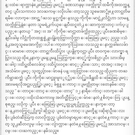
န္းထဲေရာက္တာနဲ႕ေဆြေဆြျမင့္ကို ခဏသာနမ္းဖက္လိုက္ခါ ထမီကိုအထက္လွန္
တင္ ျပီးသကာလ ဒလႀကမ္းလိုးပါေတာ့သည္ သူမေအာ္ဖို႔ေတာင္သတိမ
ရမိေလာက္ေအာင္အ့ံႀသ မွင္သက္မိေနသည္ ကိုကိုေမာင္ရဲ႕လိင္တံဟာ သာမန္
ထက္ကိုလြန္ကဲေနတာ သူမရဲ႕က်ယ္ေနျပီထင္ရတဲ႕ ေဆာက္ပက္ဟာတင္းက်ပ္ျ
ပည့္ေနတယ္ ” အင္းး အ” ကိုကိုေမာင္ဟာတခ်က္ထိုးထည့္ျပီးခဏစိမ္ေ
နျပီးခါမွ လိင္တံကိုတထစ္ထစ္နဲ႕ျပန္စြဲထုတ္သြားလိုက္တာ ေဆြေဆြျမင့္ ညည္းသံ
နဲ႕အတူသူမေအာက္ပိုင္းပါ ေကာ့တက္ပါသြားေလသည္ ေနာက္တခါလေခ်ာ
င္း မာမာေတာင္ေတာင္ႀကီးထိပ္ဖ်ား ျပန္စိုက္ဝင္လာျပီး တဝက္ေလာက္မွာ ရ
ပ္သြားသည္ ထို႕ေနာက္ျမန္ျမန္ သြက္သြက္ေစာင့္ခ်က္မ်ားစိပ္လာျပီး သားအိမ္
ေခါင္းထိပ္အထိလေခ်ာင္းထိပ္ဖ်ားဝင္ေစာင့္ျပီးေသာ္ တအင္းအင္း
အသံမ်ားျဖင့္ သုတ္ရည္မ်ားေဖ်ာခနဲ ပန္းထုတ္သြားေလသည္ ထိုညက တႀ
ကိမ္သာဆက္ဆံ ျပီး ကိုကိုေမာင္မူးမူးႏွင့္အိပ္ေပ်ာ္သြားခ်ိန္အထိ ေဆြေဆြျမင့္
အားမရလိုအင္မျပည့္စြာျဖင့္ ခ်စ္သူ ေကာင္းျမတ္ကိုတမ္းတေနမိေတာ့
သည္ ” ေတာင္ေတာင္ ေတာင္ေတာင္” ၁၂ နာရီေက်ာင္းတက္ေခါ
င္းေလာင္းထိုးသံႀကားမွ အတိတ္ဆီလြင့္ေမ်ာေနတဲ႔စိတ္ေတြ ျပန္
စုစည္းလိုက္ ျပီး ေဆြေဆြျမင့္မတ္တပ္ထရပ္လိုက္သည္ ေနာက္ေတာ့
ေန႕တဝက္ခြင့္တင္လိုက္ခါ ဆိုင္ကယ္ ျဖင့္ေကာင္းျမတ္ခ်ိန္းဆိုရာဦးေလး
စိုးျခံတဲဆီထြက္ လာလိုက္သည္ ျခံတဲဝမွာရပ္ေစာင့္ေနတဲ႔ေကာင္းျမ
တ္ သူ႕ဆီတလွမ္းခ်င္းေလ်ွာက္လာေနတဲ႔ေဆြေဆြျမင့္ကို အာသာငမ္း
ငမ္းေငးႀကည့္ေနမိသည္။