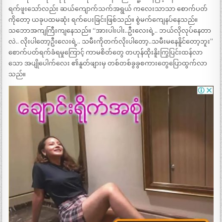
ရက်ဖူးသော်လည်း ဆယ်ကျောက်သက်အရွယ် ကလေးသာသာ စောက်ပတ်
ကိုတော့ ယခုပထမဆုံး ရက်ပေးခြင်းဖြစ်သည်။ စွဲမက်ကျေနပ်နေသည်။
သဘောအကျကြီးကျနေသည်။ “အားပါးပါး..ဦးလေးရဲ့.. ဘယ်လိုလုပ်နေတာ
လဲ.. လိုးပါတော့ဦးလေးရဲ့.. သမီးကိုတက်လိုးပါတော့..သမီးမနေနိူင်တော့ဘူး”
စောက်ပတ်ရက်ခံရမှုကြောင့် ကာမစိတ်တွေ တဟုန်ထိုးနိူးကြွပြင်းထန်လာ
သော အပျိုပေါက်လေး ၏နူတ်ဖျားမှ တစ်တစ်ခွခွစကားတွေပြောထွက်လာ
သည်။