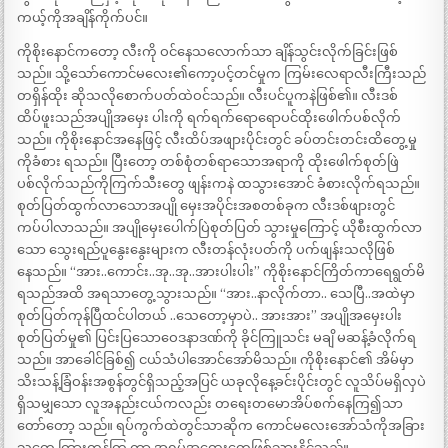
ကယ့်ကိုအချိန်ကိုက်ပင်။
ကိုစိုးနောင်ကတော့ လီးကို ဝင်နေသလောက်သာ ချိန်သွင်းလိုက်ခြင်းဖြစ်
သည်။ သို့သော်ကောင်မလေး၏ကော့ပင့်တင်မှုက ကြမ်းလေရာလီးကြီးသည်
တရှိန်ထိုး ဆိုသလိုစောက်ပတ်ထဲဝင်သည်။ လီးပင်ပူကနဲဖြစ်၏။ လီးဒစ်
ထိပ်ဖူးသည်အပျိုအမှေး ပါးကို ရက်ရက်ရောရောပင်ထိုးဖေါက်ပစ်လိုက်
သည်။ ကိုစိုးနောင်အနေဖြင့် လီးထိပ်အဖျားပိုင်းတွင် ခပ်တင်းတင်းထိတွေ့မှု
ကိုခံစား ရသည်။ ပြီးတော့ တစ်စုံတစ်ရာသောအရာကို ထိုးဖေါက်စုတ်ဖြဲ
ပစ်လိုက်သည်ကိုကြက်သီးတွေ ဖျန်းကနဲ ထသွားအောင် ခံစားလိုက်ရသည်။
စုတ်ပြတ်ထွက်လာသောအပျို မှေးအပိုင်းအစတစ်ခုက လီးဒစ်ဖျားတွင်
ကပ်ပါလာသည်။ အပျိုမှေးပေါက်ပြဲစုတ်ပြတ် သွားမှုကြောင့် ယိုစီးထွက်လာ
သော သွေးရည်ပူနွေးနွေးများက လီးတန်လုံးပတ်ကို ပက်ဖျန်းသလိုဖြစ်
နေသည်။ “အား..ကောင်း..အု..အု..အားပါးပါး” ကိုစိုးနောင်ကြိတ်ကာရေရွတ်မိ
ရသည်အထိ အရသာတွေ့သွားသည်။ “အား..နာလိုက်တာ.. သေပြီ..အထဲမှာ
စုတ်ပြတ်ကုန်ပြီထင်ပါတယ် ..သေတော့မှာပဲ.. အားအား” အပျိုအမှေးပါး
စုတ်ပြတ်မှု၏ ပြင်းပြသောဝေဒနာဒဏ်ကို ခိုင်ကြူသင်း မချိ မဆန့်ခံလိုက်ရ
သည်။ အာခေါင်ခြစ်၍ ငယ်သံပါအောင်အော်မိသည်။ ကိုစိုးနောင်၏ အိမ်မှာ
သိးသန့်ခြံဝန်းအစွန်တွင်ရှိသည့်အပြင် ယခုလိုနေ့ခင်းပိုင်းတွင် လူသိပ်မရှိလှပဲ
ရှိသမျှသော လူအနည်းငယ်ကလည်း တရေးတမောအိပ်စက်နေကြ၍သာ
တော်တော့ သည်။ ရပ်ကွက်ထဲတွင်သာဆိုက ကောင်မလေးအော်သံကိုအခြား
သူတွေ ကြားကုန်ကြ ကာ အရှုပ်အထွေးတွေဖြစ်သွားနိူင်သည်။