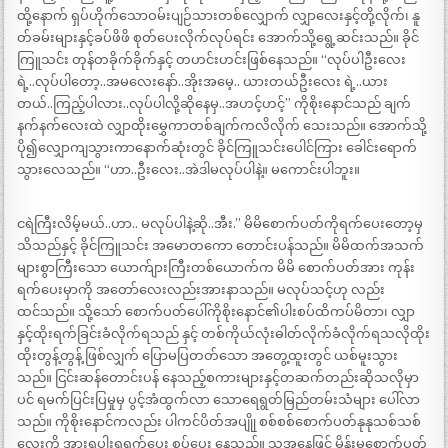
ထို့နောက် ရှပ်ဟိုက်သောဝမ်းပျဉ်သားတစ်လျှောက် လျှာလေးနှင့်တို့လိုက်၊ နူ
တ်ခမ်းများနှင့်ခပ်ဖိဖိ စုတ်ပေးလိုက်လုပ်ရင်း အောက်သို့ရွေ့ဆင်းသည်။ ခိုင်
ကြူသင်း တုန်တခိုက်ခိုက်နှင့် တဟင်းဟင်းဖြစ်နေသည်။ “လုပ်ပါဦးလေး
ရဲ့..လုပ်ပါတော့..အမလေးနော်..အိုးအမေ့.. ယားတယ်ဦးလေး ရဲ့..ယား
တယ်..ကြည့်ပါလား..လုပ်ပါလို့ဆိုနေမှ..အဟင့်ဟင့်” ကိုစိုးနောင်သည် ချက်
နက်နက်လေးထဲ လျှာထိုးမွှေကာတစ်ချက်ကလိလိုက် သေးသည်။ အောက်သို့
ပို၍လျှောကျသွားကာနောက်ဆုံးတွင် ခိုင်ကြူသင်းပေါင်ကြား ခေါင်းရောက်
သွားလေသည်။ “ဟာ..ဦးလေး..အဲဒါမလုပ်ပါနဲ့။ မကောင်းပါဘူး။
ငရဲကြီးလိမ့်မယ်..ဟာ.. မလုပ်ပါနဲ့ဆို..အီး.” မိမိစောက်ပတ်ကိုရက်ပေးတော့မှ
သိသည်နှင့် ခိုင်ကြူသင်း အမောတကော တောင်းပန်သည်။ မိမိထက်အသက်
များစွာကြီးသော ယောက်ျားကြီးတစ်ယောက်က မိမိ စောက်ပတ်အား ကုန်း
ရက်ပေးမှာကို အတော်လေးလည်းအားနာသည်။ မလုပ်သင့်ဟု လည်း
ထင်သည်။ သို့သော် စောက်ပတ်ပေါ်ကိုစိုးနောင်၏ပါးစပ်ထိကပ်မိတာ၊ လျှာ
နှင့်ထိုးရက်ခြင်းခံလိုက်ရသည် နှင့် တစ်ကိုယ်လုံးဓါတ်လိုက်ခံလိုက်ရသလိုထိုး
ထိုးတွန့်တွန့် ဖြစ်လျှက် ပြောမပြတတ်သော အတွေ့ထူးတွင် ယစ်မူးသွား
သည်။ ငြင်းဆန်တောင်းပန် နေသည့်စကားများနှင့်တဆက်တည်းဆိုသလိုမှာ
ပင် ရမက်ပြင်းပြမှုမှ ပွင့်အံထွက်လာ သောရေရွတ်မြည်တမ်းသံများ ပေါ်လာ
သည်။ ကိုစိုးနောင်ကလည်း ပါကင်ပိတ်အပျိုု စစ်စစ်စောက်ပတ်နုနုသစ်သစ်
လေးကို အားရပါးရရက်ပေး စုပ်ပေး နေသည်။ သူ့အနေဖြင့် မိန်းမစောက်ပတ်