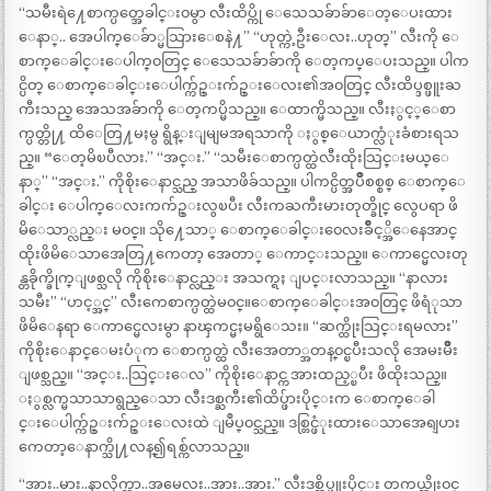
“သမီးရဲ႔ေစာက္ပတ္အေခါင္း၀မွာ လီးထိပ္ကို ေသေသခ်ာခ်ာေတ့ေပးထား
ေနာ္.. အေပါက္ေခ်ာ္မသြားေစနဲ႔” “ဟုတ္ကဲ့ဦးေလး..ဟုတ္” လီးကို ေ
စာက္ေခါင္းေပါက္၀တြင္ ေသေသခ်ာခ်ာကို ေတ့ကပ္ေပးသည္။ ပါက
င္ပိတ္ ေစာက္ေခါင္းေပါက္က်ဥ္းက်ဥ္းေလး၏အ၀တြင္ လီးထိပ္ဒစ္ဖူးႀ
ကီးသည္ အေသအခ်ာကို ေတ့ကပ္မိသည္။ ေထာက္မိသည္။ လီးႏွင့္ေစာ
က္ပတ္တို႔ ထိေတြ႔မႈမွ ရွိန္းျမျမအရသာကို ႏွစ္ေယာက္လံုးခံစားရသ
ည္။ “ေတ့မိၿပီလား.” “အင္း.” “သမီးေစာက္ပတ္ထဲလီးထိုးသြင္းမယ္ေ
နာ္” “အင္း.” ကိုစိုးေနာင္သည္ အသာဖိခ်သည္။ ပါကင္ပိတ္အပ်ိဳစစ္စစ္ ေစာက္ေ
ခါင္း ေပါက္ေလးကက်ဥ္းလွၿပီး လီးကႀကီးမားတုတ္ခိုင္ လွေပရာ ဖိ
မိေသာ္လည္း မ၀င္။ သို႔ေသာ္ ေစာက္ေခါင္း၀ေလးခ်ဳိင့္အိေနေအာင္
ထိုးဖိမိေသာအေတြ႔ကေတာ့ အေတာ္ ေကာင္းသည္။ ေကာင္မေလးတု
န္တခိုက္ခိုက္ျဖစ္သလို ကိုစိုးေနာင္လည္း အသက္ရႈ ျပင္းလာသည္။ “နာလား
သမီး” “ဟင့္အင္” လီးကေစာက္ပတ္ထဲမ၀င္။ေစာက္ေခါင္းအ၀တြင္ ဖိရံုသာ
ဖိမိေနရာ ေကာင္မေလးမွာ နာၾကင္မႈမရွိေသး။ “ဆက္ထိုးသြင္းရမလား”
ကိုစိုးေနာင္ေမးပံုက ေစာက္ပတ္ထဲ လီးအေတာ္အတန္၀င္ၿပီးသလို အေမးမ်ိဳး
ျဖစ္သည္။ “အင္း..သြင္းေလ” ကိုစိုးေနာင္က အားထည့္ၿပီး ဖိထိုးသည္။
ႏွစ္လက္မသာသာရွည္ေသာ လီးဒစ္ႀကီး၏ထိပ္ဖ်ားပိုင္းက ေစာက္ေခါ
င္းေပါက္က်ဥ္းက်ဥ္းေလးထဲ ျမဳပ္၀င္သည္။ ဒစ္တြင္ဖံုးထားေသာအေရျပား
ကေတာ့ေနာက္သို႔လန္၍ရစ္က်လာသည္။
“အား..မား..နာလိုက္တာ..အမေလး..အား..အား.” လီးဒစ္ထိပ္ဖူးပိုင္း တကယ္ထိုး၀င္