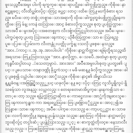
ဖူးသည္အပ်ိဳအေမွး ပါးကို ရက္ရက္ေရာေရာပင္ထိုးေဖါက္ပစ္လိုက္သည္။ ကိုစိုးေနာ
င္အေနျဖင့္ လီးထိပ္အဖ်ားပိုင္းတြင္ ခပ္တင္းတင္းထိေတြ႔မႈကိုခံစား ရသ
ည္။ ၿပီးေတာ့ တစ္စံုတစ္ရာေသာအရာကို ထိုးေဖါက္စုတ္ၿဖဲပစ္လိုက္သည္ကိုၾက
က္သီးေတြ ဖ်န္းကနဲ ထသြားေအာင္ ခံစားလိုက္ရသည္။ စုတ္ျပတ္ထြက္လာေ
သာအပ်ိဳ ေမွးအပိုင္းအစတစ္ခုက လီးဒစ္ဖ်ားတြင္ကပ္ပါလာသည္။ အပ်ိဳေမွးေ
ပါက္ၿပဲစုတ္ျပတ္ သြားမႈေၾကာင့္ ယိုစီးထြက္လာေသာ ေသြးရည္
ပူေႏြးေႏြးမ်ားက လီးတန္လံုးပတ္ကို ပက္ဖ်န္းသလိုျဖစ္ေနသည္။
“အား..ေကာင္း..အု..အု..အားပါးပါး” ကိုစိုးေနာင္ႀကိတ္ကာေရရြတ္မိရသည္အထိ
အရသာေတြ႔သြားသည္။ “အား..နာလိုက္တာ.. ေသၿပီ..အထဲမွာ စုတ္ျပတ္
ကုန္ၿပီထင္ပါတယ္ ..ေသေတာ့မွာပဲ.. အားအား” အပ်ိဳအေမွးပါးစုတ္ျပတ္မႈ၏ ျ
ပင္းျပေသာေ၀ဒနာဒဏ္ကို ခိုင္ၾကဴသင္း မခ်ိ မဆန္႔ခံလိုက္ရသည္။ အာေခါ
င္ျခစ္၍ ငယ္သံပါေအာင္ေအာ္မိသည္။ ကိုစိုးေနာင္၏ အိမ္မွာသိးသ
န္႔ျခံ၀န္းအစြန္တြင္ရွိသည့္အျပင္ ယခုလိုေန႔ခင္းပိုင္းတြင္ လူသိပ္မရွိလွပဲ ရွိ
သမွ်ေသာ လူအနည္းငယ္ကလည္း တေရးတေမာအိပ္စက္ေနၾက၍သာ ေ
တာ္ေတာ့ သည္။ ရပ္ကြက္ထဲတြင္သာဆိုက ေကာင္မေလးေအာ္သံကိုအျခားသူေ
တြ ၾကားကုန္ၾက ကာ အရႈပ္အေထြးေတြျဖစ္သြားႏိူင္သည္။ ေအာင့္၍အ
လြန္နာေသာေၾကာင့္ အပ်ိဳေပါက္ေလးသည္ ေကာ့ပင့္တင္ထား ေသာဖ
င္ေလးကိုအာက္သို႔အျမန္ျပန္ခ်သည္။ သည္ေနရာတြင္ ကိုစိုးေနာင္သာမလွ်င္
ဘူးဆိုလွ်င္ တင္ပါးဆံုျပန္က်သြားသည္ႏွင့္ ေစာက္ပတ္ထဲတိုး၀င္ေနေသာလီး
သည္ လည္း ကြၽတ္ထြက္သြားေပမည္။ ကိုစိုးေနာင္သည္ ကာမစပ္ယွက္မႈတြင္အေ