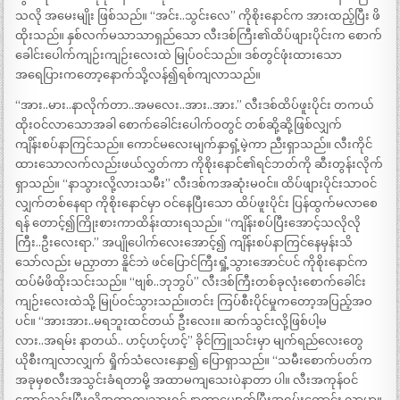
သလို အမေးမျိုး ဖြစ်သည်။ “အင်း..သွင်းလေ” ကိုစိုးနောင်က အားထည့်ပြီး ဖိ
ထိုးသည်။ နှစ်လက်မသာသာရှည်သော လီးဒစ်ကြီး၏ထိပ်ဖျားပိုင်းက စောက်
ခေါင်းပေါက်ကျဉ်းကျဉ်းလေးထဲ မြုပ်ဝင်သည်။ ဒစ်တွင်ဖုံးထားသော
အရေပြားကတော့နောက်သို့လန်၍ရစ်ကျလာသည်။
“အား..မား..နာလိုက်တာ..အမလေး..အား..အား.” လီးဒစ်ထိပ်ဖူးပိုင်း တကယ်
ထိုးဝင်လာသောအခါ စောက်ခေါင်းပေါက်ဝတွင် တစ်ဆို့ဆို့ဖြစ်လျှက်
ကျိန်းစပ်နာကြင်သည်။ ကောင်မလေးမျက်နှာရှံ့မဲ့ကာ ညီးရှာသည်။ လီးကိုင်
ထားသောလက်လည်းဖယ်လွှတ်ကာ ကိုစိုးနောင်၏ရင်ဘတ်ကို ဆီးတွန်းလိုက်
ရှာသည်။ “နာသွားလို့လားသမီး” လီးဒစ်ကအဆုံးမဝင်။ ထိပ်ဖျားပိုင်းသာဝင်
လျှက်တစ်နေရာ ကိုစိုးနောင်မှာ ဝင်နေပြီးသော ထိပ်ဖူးပိုင်း ပြန်ထွက်မလာစေ
ရန် တောင့်၍ကြိုးစားကာထိန်းထားရသည်။ “ကျိန်းစပ်ပြီးအောင့်သလိုလို
ကြီး..ဦးလေးရာ.” အပျိုပေါက်လေးအောင့်၍ ကျိန်းစပ်နာကြင်နေမှန်းသိ
သော်လည်း မညှာတာ နိူင်ဘဲ ဖင်ပြောင်ကြီးရှုံ့သွားအောင်ပင် ကိုစိုးနောင်က
ထပ်မံဖိထိုးသင်းသည်။ “ဗျစ်..ဘုဘွပ်” လီးဒစ်ကြီးတစ်ခုလုံးစောက်ခေါင်း
ကျဉ်းလေးထဲသို့ မြုပ်ဝင်သွားသည်။တင်း ကြပ်စီးပိုင်မှုကတော့အပြည့်အဝ
ပင်။ “အားအား..မရဘူးထင်တယ် ဦးလေး။ ဆက်သွင်းလို့ဖြစ်ပါ့မ
လား..အရမ်း နာတယ်.. ဟင့်ဟင့်ဟင့်” ခိုင်ကြူသင်းမှာ မျက်ရည်လေးတွေ
ယိုစီးကျလာလျှက် ရှိုက်သံလေးနှော၍ ပြောရှာသည်။ “သမီးစောက်ပတ်က
အခုမှစလီးအသွင်းခံရတာမို့ အထာမကျသေးပဲနာတာ ပါ။ လီးအကုန်ဝင်
အောင်သွင်းပြီးလို့အထာကျသွားရင် နာတာပျောက်ပြီးအရမ်းကောင်း လာမှာ။