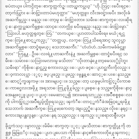
ၿပဲတယ္။ ပါကင္ပိတ္ေစာက္ပတ္ကက်ဥ္းတယ္ၾကပ္တယ္” “ဟို..သြင္းၿပီးရင္ေ
တာ့က်ယ္သြား ေခ်ာင္သြားတာပဲမဟုတ္လား” “မဟုတ္ဘူး၊ လီးအ၀င္မ်ားၿပီး အလိုးခံ
အႀကိမ္လည္း မနည္းေတာ့မွ ေခ်ာင္သြားတာ။ သမီးေစာက္ပတ္ေလးဆိုရ
င္ ေနာက္ထပ္အႀကိမ္တစ္ေထာင္ေလာက္လိုး ၿပီးမွနည္းနည္းေခ်ာင္သြားမွာ.”
“သြားပါ..မဟုတ္တရုတ္ေတြ.” “တကယ္ေျပာတာပါသမီးရ။ မယံုရင္လ
က္ေတြ႔ေစာင့္ၾကည့္” “တတ္တယ္.. လက္ေတြ႔သိရေအာင္ သူလုပ္တာ
အႀကိမ္တစ္ေထာင္ခံရမယ့္ သေဘာႀကီး.” “ဟဲဟဲဟဲ..သမီးကမခံခ်င္ဘူး
လား” “ဟြန္႔.. ဦးေလးရဲ႔ဟာႀကီးနဲ႔ အႀကိမ္တစ္ေထာင္ခံၿပီးရင္ သ
မီးေသမ်ားေသသြားမလားမွ မသိတာ” “လိုးတာနဲ႔ေတာ့မေသႏိူင္ပါဘူး
သမီးရာ” ကိုစိုးေနာင္သည္ စကားလည္းေျပာ ဖင္ေျပာင္ႀကီးကိုလည္း
ေ၀့ကာလႈပ္ကာ ႏွင့္ ခပ္ျဖည္းျဖည္းမွန္မွန္ ေဆာင့္ေပးေနသည္။
ေဆာင့္ခ်က္မၾကမ္း။ အားမျပင္း။ သည္ေတာ့ ယခုမွပါကင္ပြင့္ၿပီးကာစ
ေကာင္မေလးအဖို႔ အရသာေတြ႔ဖို႔ခ်ည္းျဖစ္ေန သည္။ကိုစိုးေနာင္
အေနျဖင့္မူျပင္းျပင္းမေဆာင့္ရ၍ အားမရေသာ္လည္းအပ်ိဳစစ္စစ္ေလး
ကို ပါကင္ဖြင့္ကာအပ်ိဳရည္ဖ်က္လိုးရသည့္ ၾကံဳေတာင့္ၾကံဳခဲအခြင့္အေရးမို႔
သေဘာက် အႀကိဳက္ေတြ႔မႈကေတာ့ အျပည့္ရွိေနသည္။ လိုးေနရင္း
စကားအျပန္အလွန္ေျပာေနရ သည္ကလည္း ၾကည္ႏူးစရာတစ္မ်ိဳးပင္။
ခိုင္ၾကဴသင္းမွာလည္းမိမိေစာက္ပတ္ႏွင့္ျမသီတာေစာက္ပတ္တို႔ကို တ
စ္တစ္ ခြခြႏႈိင္းယွဥ္ေျပာျပေသာ ကိုစိုးေနာင္၏စကားတို႔ေၾကာင့္