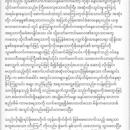
တွားသည်။ သူမ၏လက်ကလေးနှစ်ဖက်ကတော့ ကိုစိုး နောင်ကျောကုန်းကို
သိုင်းဖက်ထားသည်။ ကြီးမားလှသောလီးကြီး အဆုံးထိုးသွင်းမှု ကြောင့်
အရမ်းနာနေသလို စောက်ပတ်ထဲတွင် မာကြောတုတ်ခိုင်သောလီးကြီး အဆုံး
တိုး ဝင်နေမှု၏အရသာကလည်း အပြတ်ညိမ့်အောင်ခံစားနေရသည်။ ယခု
လောလောဆယ် တွင် နာကြင်မှုဘက်သို့စိတ်ကရောက်နေသောကြောင့် ကာမ
အရသာကိုမခံစားနိူင်သေး ပါ။ သို့သော်ကောင်မလေး၏သွေးသားတွေ
ကတော့ ထိုလီး၏အရသာကို တုန့်ပြန်ခံစားရ လျှက်နိူးထနေလေရာ ထိုနိူးထ
မှု၏စေ့ဆော်ချက်ဖြင့် သူမကိုလိုးနေသောကိုစိုးနောင်၏ ကျောပြင်ကို
သူမ၏လက်ကလေးများဖြင့် သိုင်းဖက်မိခြင်းပင်။ ကိုစိုးနောင်သည် ဝင်နေ
သောလီးချောင်းကြီး၏အရင်းပိုင်း လက်မဝက်သာ သာလောက်သာထွက်လာ
စေလျှက် ဖင်တလှုပ်လှုပ်ဖြင့် ဖိ၍ဖိ၍ညောင့်ပေးသည်။ ဆောင့် လိုးခြင်း
မဟုတ်သည့်တိုင် စောက်ပတ်ထဲအဆုံးဝင်နေသလိုဖြစ်နေသော လီးချောင်း
ကြီး က စောက်ခေါင်း အတွင်းသားများနှင့်တသိမ့်သိမ့်လေးပွတ်တိုက်နေရာ
ခိုင်ကြူသင်း ခမျာ တညိမ့်ညိမ့် အရသာတွေ့စပြုလာသည်။ လန့်ကြောက်
သလိုရှိနေသည့် စိတ်တို့ လည်းပျောက်သွားပြီ။ သည်ကိစ္စများကိုအတွေးဖြင့်
သာ စမ်းတဝါးဝါးရှိနေခဲ့သော အပျိုပေါက်မနူး မနပ်လေးအဖြစ်မှ လောက
စည်းစိမ် ကာမအရသာကို လက်တွေ့ရရှိခံစားတတ်သော မိန်းကလေးတစ်
ယောက် အသွင်သို့လည်းပြောင်းလာလေပြီ။
သည်လိုမျိုးရင်ဖိုမောဟိုက် တုန်တခိုက်ခိုက် ဖြစ်စေလောက်သည့် အရသာ
တွေပေးသော လီးကြးီ ကိုလည်း စွဲမက် နှစ်သက် သဘောကျ သွားလေပြီ။