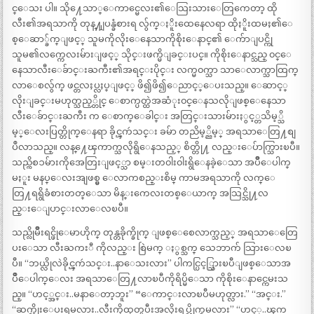
င္ေသး ပါ။ သို႔ေသာ္ေကာင္မေလး၏ေသြးသားေတြကေတာ့ ထို
လီး၏အရသာကို တုန္႔ျပန္ခံစားရ လွ်က္ႏိူးထေနေလရာ ထိုႏိူးထမႈ၏ေ
စ့ေဆာ္ခ်က္ျဖင့္ သူမကိုလိုးေနေသာကိုစိုးေနာင္၏ ေက်ာျပင္ကို
သူမ၏လက္ကေလးမ်ားျဖင့္ သိုင္းဖက္မိျခင္းပင္။ ကိုစိုးေနာင္သည္ ၀င္ေ
နေသာလီးေခ်ာင္းႀကီး၏အရင္းပိုင္း လက္မ၀က္သာ သာေလာက္သာထြက္
လာေစလွ်က္ ဖင္တလႈပ္လႈပ္ျဖင့္ ဖိ၍ဖိ၍ေညာင့္ေပးသည္။ ေဆာင့္
လိုးျခင္းမဟုတ္သည့္တိုင္ ေစာက္ပတ္ထဲအဆံုး၀င္ေနသလိုျဖစ္ေနေသာ
လီးေခ်ာင္းႀကီး က ေစာက္ေခါင္း အတြင္းသားမ်ားႏွင့္တသိမ့္သိ
မ့္ေလးပြတ္တိုက္ေနရာ ခိုင္ၾကဴသင္း ခမ်ာ တညိမ့္ညိမ့္ အရသာေတြ႔စျ
ပဳလာသည္။ လန္႔ေၾကာက္သလိုရွိေနသည့္ စိတ္တို႔ လည္းေပ်ာက္သြားၿပီ။
သည္ကိစၥမ်ားကိုအေတြးျဖင့္သာ စမ္းတ၀ါး၀ါးရွိေနခဲ့ေသာ အပ်ိဳေပါက္
မႏူး မနပ္ေလးအျဖစ္မွ ေလာကစည္းစိမ္ ကာမအရသာကို လက္ေ
တြ႔ရရွိခံစားတတ္ေသာ မိန္းကေလးတစ္ေယာက္ အသြင္သို႔လ
ည္းေျပာင္းလာေလၿပီ။
သည္လိုမ်ိဳးရင္ဖိုေမာဟိုက္ တုန္တခိုက္ခိုက္ ျဖစ္ေစေလာက္သည့္ အရသာေတြေ
ပးေသာ လီးႀကးီ ကိုလည္း စြဲမက္ ႏွစ္သက္ သေဘာက် သြားေလၿ
ပီ။ “ဘယ္လိုလဲခိုင္ၾကဴသင္း..နာေသးလား” ပါကင္ပြင့္သြားၿပီျဖစ္ေသာအ
ပ်ိဳေပါက္ေလး အရသာေတြ႔လာၿပီကိုရိပ္မိေသာ ကိုစိုးေနာင္ကေမးသ
ည္။ “ဟင့္အင္း..မနာေတာ့ဘူး” “ေကာင္းလာၿပီမဟုတ္လား.” “အင္း.”
“ဆက္လိုးေပးရမလား..လီးကိုထုတ္ၿပီးအလိုးရပ္လိုက္ရမလား” “ဟင့္..ၾက