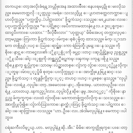
တကယ္ေတာ့အလိုးခံရန္ ဘယ္လိုအေန အထားမ်ိဳးေနေပးရမည္ကို ေမးလိုသ
ည္။ မေမးတတ္သလို ႏူတ္လည္းမရဲေသးသည္မို႔ ေျပာတတ္သေလာက္သာေျ
ပာလိုက္သည္။ “ပက္လက္အိပ္..ေပါင္ကားထား” ခိုင္ၾကဴသင္းသည္ေမႊ႕ယာေလးေ
ပၚပက္လက္အိပ္ခ်လိုက္သည္။ “ေပါင္ကိုစင္းၿပီးကားမထားနဲ႔ေလ..။ ဒူးႏွစ္ဖက္ေ
ထာင္ၿပီးကားေပးထား.” “ဒီလိုမ်ိဳးလား” “ဟုတ္တယ္” မိမိအေပၚ တက္ကာလုပ္ေ
တာ့မည္ဟုေတြးကာ ခိုင္ၾကဴသင္းမ်က္ေစ့စံုမွိတ္ ထားသည္။ မ်က္ႏွာသာ
မက တစ္ကိုယ္လံုးပင္ ေသြးေရာင္လွ်မ္းကာ ရဲတြတ္နီျမန္းေန သည္။ ကို
စိုးေနာင္က ေကာင္မေလး၏ႏိူ႔ႏွစ္လံုးကို ခပ္တင္းတင္းဆုပ္ကိုင္ဆြဲနယ္ ညွစ္သည္။
ႏိူ႔သီးေခါင္းႏွစ္ခုကို တစ္လွည့္စီခပ္ၾကမ္းၾကမ္းကုန္းစို႔သည္။
ထို႔ေနာက္ ရွပ္ဟိုက္ေသာ၀မ္းပ်ဥ္သားတစ္ေလွ်ာက္ လွ်ာေလးႏွင့္တို႔လိုက္၊
ႏူတ္ခမ္းမ်ားႏွင့္ခပ္ဖိဖိ စုတ္ေပးလိုက္လုပ္ရင္း ေအာက္သို႔ေရြ႔ဆင္းသ
ည္။ ခိုင္ၾကဴသင္း တုန္တခိုက္ခိုက္ႏွင့္ တဟင္းဟင္းျဖစ္ေနသည္။ “လုပ္ပါ
ဦးေလးရဲ႔..လုပ္ပါေတာ့..အမေလးေနာ္..အိုးအေမ့.. ယားတယ္ဦးေလး
ရဲ႔..ယားတယ္..ၾကည့္ပါလား..လုပ္ပါလို႔ဆိုေနမွ..အဟင့္ဟင့္” ကိုစိုးေနာ
င္သည္ ခ်က္နက္နက္ေလးထဲ လွ်ာထိုးေမႊကာတစ္ခ်က္ကလိလိုက္ ေသးသည္။ ေ
အာက္သို႔ပို၍ေလွ်ာက်သြားကာေနာက္ဆံုးတြင္ ခိုင္ၾကဴသင္းေပါင္ၾကား ေ
ခါင္းေရာက္သြားေလသည္။ “ဟာ..ဦးေလး..အဲဒါမလုပ္ပါနဲ႔။ မေကာင္းပါ
ဘူး။
ငရဲႀကီးလိမ့္မယ္..ဟာ.. မလုပ္ပါနဲ႔ဆို..အီး.” မိမိေစာက္ပတ္ကိုရက္ေပးေတာ့