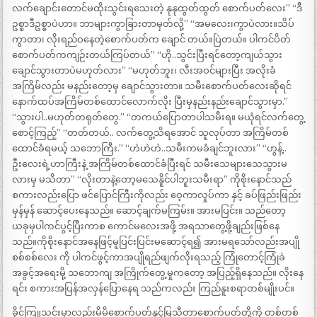
လက်ချောင်းတောင်မထိုးသွင်းရသေးတဲ့ နုနုထွတ်ထွတ် စောက်ပတ်လေး” “ဒီ
ဥစ္စာဒီဥစ္စာပဲဟာ။ ဘာများကွာခြားတာမှတ်လို့” “အမလေး၊ကွာပဲလား။သိပ်
ကွာတာ၊ လိုးရည်ဝနေတဲ့စောက်ပတ်က ချောင် တယ်။ပြဲတယ်။ ပါကင်ပိတ်
စောက်ပတ်ကကျဉ်းတယ်ကြပ်တယ်” “ဟို..သွင်းပြီးရင်တော့ကျယ်သွား
ချောင်သွားတာပဲမဟုတ်လား” “မဟုတ်ဘူး၊ လီးအဝင်များပြီး အလိုးခံ
အကြိမ်လည်း မနည်းတော့မှ ချောင်သွားတာ။ သမီးစောက်ပတ်လေးဆိုရင်
နောက်ထပ်အကြိမ်တစ်ထောင်လောက်လိုး ပြီးမှနည်းနည်းချောင်သွားမှာ.”
“သွားပါ..မဟုတ်တရုတ်တွေ.” “တကယ်ပြောတာပါသမီးရ။ မယုံရင်လက်တွေ့
စောင့်ကြည့်” “တတ်တယ်.. လက်တွေ့သိရအောင် သူလုပ်တာ အကြိမ်တစ်
ထောင်ခံရမယ့် သဘောကြီး.” “ဟဲဟဲဟဲ..သမီးကမခံချင်ဘူးလား” “ဟွန့်..
ဦးလေးရဲ့ဟာကြီးနဲ့ အကြိမ်တစ်ထောင်ခံပြီးရင် သမီးသေများသေသွားမ
လားမှ မသိတာ” “လိုးတာနဲ့တော့မသေနိူင်ပါဘူးသမီးရာ” ကိုစိုးနောင်သည်
စကားလည်းပြော ဖင်ပြောင်ကြီးကိုလည်း ဝေ့ကာလှုပ်ကာ နှင့် ခပ်ဖြည်းဖြည်း
မှန်မှန် ဆောင့်ပေးနေသည်။ ဆောင့်ချက်မကြမ်း။ အားမပြင်း။ သည်တော့
ယခုမှပါကင်ပွင့်ပြီးကာစ ကောင်မလေးအဖို့ အရသာတွေ့ဖို့ချည်းဖြစ်နေ
သည်။ကိုစိုးနောင်အနေဖြင့်မူပြင်းပြင်းမဆောင့်ရ၍ အားမရသော်လည်းအပျို
စစ်စစ်လေး ကို ပါကင်ဖွင့်ကာအပျိုရည်ဖျက်လိုးရသည့် ကြုံတောင့်ကြုံခဲ
အခွင့်အရေးမို့ သဘောကျ အကြိုက်တွေ့မှုကတော့ အပြည့်ရှိနေသည်။ လိုးနေ
ရင်း စကားအပြန်အလှန်ပြောနေရ သည်ကလည်း ကြည်နူးစရာတစ်မျိုးပင်။
ခိုင်ကြူသင်းမှာလည်းမိမိစောက်ပတ်နှင့်မြသီတာစောက်ပတ်တို့ကို တစ်တစ်