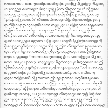
လာေသာအခါ ေစာက္ေခါင္းေပါက္၀တြင္ တစ္ဆို႔ဆို႕ျဖစ္လွ်က္ က်ိန္းစပ္န
ာၾကင္သည္။ ေကာင္မေလးမ်က္ႏွာရွံ႔မဲ့ကာ ညီးရွာသည္။ လီးကိုင္ထားေ
သာလက္လည္းဖယ္လႊတ္ကာ ကိုစိုးေနာင္၏ရင္ဘတ္ကို ဆီးတြန္းလိုက္ ရွာသည္။
“နာသြားလို႔လားသမီး” လီးဒစ္ကအဆံုးမ၀င္။ ထိပ္ဖ်ားပိုင္းသာ၀င္လွ်က္တစ္ေန
ရာ ကိုစိုးေနာင္မွာ ၀င္ေနၿပီးေသာ ထိပ္ဖူးပိုင္း ျပန္ထြက္မလာေစရန္ ေတာ
င့္၍ႀကိဳးစားကာထိန္းထားရသည္။ “က်ိန္းစပ္ၿပီးေအာင့္သလိုလိုႀ
ကီး..ဦးေလးရာ.” အပ်ိဳေပါက္ေလးေအာင့္၍ က်ိန္းစပ္နာၾကင္ေနမွ
န္းသိေသာ္လည္း မညွာတာ ႏိူင္ဘဲ ဖင္ေျပာင္ႀကီးရံႈ႔သြားေအာင္ပင္ ကို
စိုးေနာင္က ထပ္မံဖိထိုးသင္းသည္။ “ဗ်စ္..ဘုဘြပ္” လီးဒစ္ႀကီးတစ္ခုလံုးေစာ
က္ေခါင္းက်ဥ္းေလးထဲသို႔ ျမဳပ္၀င္သြားသည္။တင္း ၾကပ္စီးပိုင္မႈကေ
တာ့အျပည့္အ၀ပင္။ “အားအား..မရဘူးထင္တယ္ ဦးေလး။ ဆက္သြင္းလို႔ျဖစ္ပါ့
မလား..အရမ္း နာတယ္.. ဟင့္ဟင့္ဟင့္” ခိုင္ၾကဴသင္းမွာ မ်က္ရည္ေလးေတြ
ယိုစီးက်လာလွ်က္ ရႈိက္သံေလးေႏွာ၍ ေျပာရွာသည္။ “သမီးေစာက္ပတ္က
အခုမွစလီးအသြင္းခံရတာမို႔ အထာမက်ေသးပဲနာတာ ပါ။ လီးအကု
န္၀င္ေအာင္သြင္းၿပီးလို႔အထာက်သြားရင္ နာတာေပ်ာက္ၿပီးအရမ္းေ
ကာင္း လာမွာ။ ခဏေတာ့ေအာင့္ခံကြာ.. ဟုတ္လား.. ခိုင္ၾကဴသင္းကလိမ္မာပါ
တယ္ေနာ္.” ကိုစိုးေနာင္က အပ်ိဳေပါက္ေလး၏ပါးျပင္ေပၚ ႏွာေခါ
င္းဖိကပ္ကာ အသာနမ္း ရင္းေခ်ာ့သည္။ လီးကိုလည္းဆက္၍ ဖိထိုးခ်သ
ည္။ ဒစ္၀င္ေနေလသည္မို႔ဖိလိုက္သည္ ႏွင့္လီးက တစ္လက္မခန္႔ ထပ္၍ ထစ္
ကာ၀င္သည္။ လီးပို၀င္လာသလိုေစာက္ေခါင္း၀ သည္လည္းပို၍ၿပဲအာလာသည္။