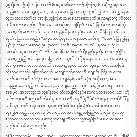
ခွခွနှိုင်းယှဉ်ပြောပြသော ကိုစိုးနောင်၏စကားတို့ကြောင့် စိတ်ပိုလှုပ်ရှားလာ
သည်။ နာ တာတွေကိုတော့ မေ့သွားလေပြီ။ တဏှာရမက်ပြင်းလာသည့်မိန်းမ
တို့သဘာဝအတိုင်း အားပြည့်ကြမ်းတမ်းသောဆောင့်လိုးချက်များကို လိုလား
တမ်းတလာသည်။ “ဦးလေး..ဆောင့်လေ..ရပြီသိလား.” မြသီတာအောင်ကို
ဆောင့်လိုးပေးတာကို ချောင်းကြည့်သိနားလည်ထားသော ခိုင်ကြူသင်းက
ထုတ်ပြောလေသည်။ “အခုဆောင့်လိုးပေးနေတာပဲသမီးရ” “ဒိထက်မြန်မြန်နဲ့
ပြင်းပြင်းလေးဆောင့်ဖို့ပြောတာ” “သမီးနာမှာစိုးတယ်” “ရတယ်..ဦး။။
ဆောင့်..မနာတော့ဘူး” “လီးဒစ်ပေါ်အောင်ထုတ်ပြီးနည်းနည်းအားထည့်ပြီး
ဆောင့်ကြည့်မယ်.. နာရင် ပြောနော်” “ဟုတ်.” ကိုစိုးနောင်က စောက်ပတ်ထဲမှ
လီးကိုဒစ်ပေါ်လာသည်အထိ အသာဆွဲထုတ် သည်။ ထို့နောက်တအိအိပြန်
ထိုးသွင်းသည်။ ခြောက်လက်မကျော်ရှည်သောလီးချောင်း ကြီးက လေး
လက်မလောက်ဝင်သွားသောအခါ ကျန်နှစ်လက်မနီးပါးကိုတော့အား
အနည်းငယ်ထည့်ကာ ဖိဆောင့်သွင်းချသည်။ “ဘွပ်..အင့်ဦးလေးရာ..အား.”
အစပိုင်း အသာထိုးထည့်ချိန်တွင် လီးတန်ကြီးနှင့်စောက်ပတ်အတွင်းသား တို့
ညင်သာစွာထိတွေ့ပွတ်တိုက်မှုအရသာကို တညိမ့်ညိမ့်ခံစားနေရသောခိုင်ကြူ
သင်းမှာ ဆတ်ကနဲဆောင်သွင်းမှုတွင်သိပ်ထည့်လိုက်သလိုဝင်လာသော
ထူးခြားသည့်အရသာကို ခံစားရသောအခါရေရွတ်မြည်တမ်းရင်း ရင်တွေ
ကော့တက်လာသည်။ ဆောင့်သွင်းချ လိုက်သည့်အရှိန်ဖြင့် ခေါင်းကလေး
လည်းခါယမ်းသွားသည်။
“ခံနိူင်လားသမီး.” “အင်း..အင်း” “ကောင်းလား” “အင်း..ကောင်းတယ်” “ဒါဆို