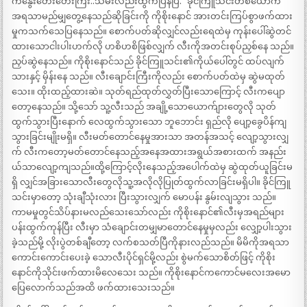
ကနွေးတေးတေးကြီး..သမီးလည်းထွက်ပြန်ပြီ.” ခိုင်ကြူသင်းတစ်ယောက်
အရသာမည်မျှတွေ့နေသည်ဆိုခြင်းကို ကိုစိုးနောင် အားတင်းကြပ်စွာဖက်ထား
မှုကသက်သေပြနေသည်။ စောက်ပတ်ဆိုလျှင်လည်းရေထဲမှ ကုန်းပေါ်ဆွဲတင်
ထားသောငါးပါးဟက်လို ဟစိဟစိဖြစ်လျှက် လီးကိုအတင်းစုပ်ညှစ်နေ သည်။
ညှပ်ဆွဲနေသည်။ ကိုစိုးနောင်သည် ခိုင်ကြူသင်း၏ကိုယ်ပေါ်တွင် ထပ်လျက်
သားနှင့် မှိန်းနေ သည်။ လီးချောင်းကြီးကိုလည်း စောက်ပတ်ထဲမှ ဆွဲမထုတ်
သေး။ ထိုးထည့်ထားဆဲ။ သုတ်ရည်ထုတ်လွှတ်ပြီးသောကြောင့် လီးကပျော
တော့နေသည်။ သို့သော် သူ့လီးသည် အချို့သောယောက်ျားတွေလို သုတ်
ထွက်သွားပြီးနောက် လေထွက်သွားသော ဘူဘောင်း ရှည်လို ပျော့ခွေပိန်ကျ
သွားခြင်းမျိုးမရှိ။ လီးမတ်တောင်နေမှုအားသာ အတန်အသင့် လျော့သွားလျှ
က် လီးကတော့မတ်တောင်နေသည့်အနေအထားအရွယ်အစားထက် အနည်း
ယ်သာလျော့ကျသည်။ထို့ကြောင့်လိုးနေသည့်အပေါက်ထဲမှ ဆွဲထုတ်ယူခြင်းမ
ရှိ လျှင်အခြားသောလီးတွေလိုသူ့အလိုလိုပြုတ်ထွက်လာခြင်းမရှိပါ။ ခိုင်ကြူ
သင်းမှာတော့ သုံးချီသုံးလား ပြီးသွားလျှက် မောပန်း နွမ်းလျသွား သည်။
ကာမမှုတွင်သိပ်နားမလည်သေးသော်လည်း ကိုစိုးနောင်၏လီးမှအရည်များ
ပန်းထွက်ကုန်ပြီး လီးမှာ သံချောင်းတမျှမာတောင်နေမှုမှလည်း လျှော့ပါးသွား
ခဲ့သည်မို့ လိုးပွဲတစ်ချီတော့ လက်စသတ်ပြီကိုနားလည်သည်။ မိမိကိုအရသာ
ကောင်းကောင်းပေးခဲ့ သောလီးပိုင်ရှင်မို့လည်း စွဲမက်သောစိတ်ဖြင့် ကိုစိုး
နောင်ကိုသိုင်းဖက်ထားမိလေသေး သည်။ ကိုစိုးနောင်ကကောင်မလေးအမော
ပြေလောက်သည်အထိ ဖက်ထားသေးသည်။