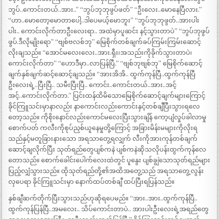
ဘွပ်..ကောင်းတယ်..အား..” “ဘွပ်ဘုဘုဖွပ်ဖတ်” “ဦးလေး..မောနေပြီလား.”
“ဟာ..မောတော့မောတာပေါ့..ဒါပေမယ့်မောဘူး” “ဘွပ်ဘုဘုဖွတ်..အားပါး
ပါး.. ကောင်းလိုက်တာဦးလေးရာ.. အထဲမှာပူဆင်း နင့်သွားတာပဲ” “ဘွပ်ဘုဖွပ်
ဖွပ်.ဒီလိုမျိုးရော” “ဗျစ်ဗလစ်ဘု” မြေစိုက်တစ်ချက်ခပ်ကြမ်းကြမ်းဆောင့်
လိုးချသည်။ “အောင်မလေးလေး..အား.ရှီး၊အသည်းကိုခိုက်သွားတာပဲ၊
ကောင်းလိုက်တာ” “ဟောဒီမှာ..လာပြန်ပြီ.” “ဗျစ်ဘုဗျစ်ဘု” မြေစိုက်ဆောင့်
ချက်နှစ်ချက်ဆင့်ဆောင့်ချသည်။ “အားအိအိ.. ထွက်ကုန်ပြီ..ထွက်ကုန်ပြီ
ဦးလေးရဲ့..ပြီးပြီ.. သမီးပြီးပြီ.. ကောင်း..ကောင်းတယ်..အား..အင့်
အင့်..ကောင်းလိုက်တာ.” ပြင်းထန်ထိမိသောမြေစိုက်ဆောင့်ချက်များကြောင့်
ခိုင်ကြူသင်းမှာနာလည်း နာကောင်းလည်းကောင်းနှင့်တစ်ချီပြီးသွားရလေ
တော့သည်။ ကိုစိုးနောင်လည်းကောင်မလေးပြီးသွားချိန် ကော့ပျံလှုပ်ခါလာမှု
စောက်ပတ် ကလီးကိုစုပ်ညှစ်ယူနေမှုတို့ကြောင့် အခြားမိန်းမများကိုလိုးရ
သည်နှင့်မတူခြားနားသော အရသာတွေ့ရလျှက် လီးကိုအားကုန်တစ်ချက်
ဆောင့်ချလိုက်ပြီး သုတ်ရည်တွေပျစ်ကနဲ ပျစ်ကနဲဆိုသလိုပန်းထွက်ကုန်လေ
တောသည်။ စောက်ခေါင်းပေါက်လေးထဲတွင် ပူနွေး ပျစ်ချွဲသောသုတ်ရည်များ
ပြည့်လျှံသွားသည်။ ထိုသုတ်ရည်တို့၏အထိအတွေ့သည် အရသာတွေ့လွန်း
လှပေရာ ခိုင်ကြူသင်းမှာ နောက်ထပ်တစ်ချီ ထပ်ပြီးရပြန်သည်။
နှစ်ချီဆက်တိုက်ပြီးသွားသည်ဟုဆိုရပေမည်။ “အား..အား..ထွက်ကုန်ပြီ..
ထွက်ကုန်ပြန်ပြီ..အမလေး.. သိပ်ကောင်းတာပဲ.. အားပါးဦးလေးရဲ့အရည်တွေ