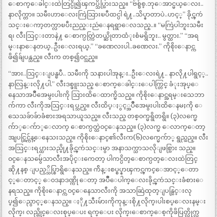
ေစာက္ေခါင္းထဲတြင္ပို၍ၾကပ္သိပ္သြားသည္။ “ဗ်စ္ဗ်စ္.ဘုေအာင္မယ္ေလး..
နာလိုက္တာ။ သမီးဟာေလးကြဲသြားၿပီထင္ပါ ရဲ႔..သိပ္နာတာပဲ..ဟင့္” ခိုင္ၾကဴ
သင္းေကာ့တက္လာၿပီးညည္းညဴေနရရွာေလသည္..။ “မကြဲပါဘူးသမီး
ရ၊ လီးသြင္းတာနဲ႔ ေစာက္ပတ္ကြဲတယ္ဆိုတာထံုးစံမရွိဘူး.. မွတ္ထား.” “အရ
မ္းနာေနတယ္..ဦးေလးရယ္.” “ခဏေလးပါ..ခဏေလး.” ကိုစိုးေနာင္က
ဖိ၍ခ်ျပန္သည္။ လီးက တစ္၍၀င္သည္။
“အား..သြင္းျပန္ၿပီ.. သမီးကို သနားပါအုန္း..ဦးေလးရဲ႔.. နာလို႔ပါရွင့္..
နာလြန္းလို႔ပါ.” လီးဒစ္ဖူးသည္ ေစာက္ေခါင္းေပါက္တြင္ ခံုးအုပ္ေ
နေသာအပ်ိဳအေမွးပါးကို သြားထိေထာက္မိသည္။ ကိုစိုးေနာင္အရမ္းသေဘာ
က်ကာ လီးကိုအသြင္းရပ္သည္။ လီးထိပ္ႏွင့္အပ်ိဳအေမွးပါးထိေနမႈကို ေ
သေသခ်ာခ်ာခံစားအရသာယူသည္။ လီးသည္ တစ္၀က္မရွိတရွိ။ (၃)လက္မေ
က်ာ္ေက်ာ္ေလာက္ ေစာက္ပတ္ထဲ၀င္ေနသည္။ (၃)လက္မ ေလာက္ေတာ့
အျပင္တြင္က်န္ေနေသးသည္။ ကိုစိုးေနာင္၏လီးက(၆)လက္မေက်ာ္ ရွည္သည္။ လီး
အသြင္းရပ္ထားသည္မို႔ခိုင္ၾကဴသင္းမွာ အနာသက္သာသလိုျဖစ္သြား သည္။
၀င္ေနသမွ်ေသာလီးအပိုင္းကေတာ့ ပါကင္ပိတ္ေစာက္ပတ္ေလးထဲတြင္
ဆို႔နစ္ ျပည့္သိပ္စြာရွိေနသည္။ က်ိန္းစပ္စပ္နာၾကင္ၾကင္ေအာင့္ေတာ
င့္ေတာင့္ ေ၀ဒနာဒဏ္ကို ေတာ့ အပ်ိဳေပါက္ေလးခိုင္ၾကဴသင္းခံစားေ
နရသည္။ ကိုစိုးေနာင္က ၀င္ေနေသာလီးကို အသာဆြဲထုတ္ျပန္သြင္းလု
ပ္၍ေညွာင့္ေနသည္။ ႏို႔သီးမ်ားကိုကုန္းစို႔လိုက္၊ပါးစပ္ေလးနမ္း
လိုက္၊ လည္တိုင္ေလးစုပ္ေပး ရက္ေပး လိုက္၊ေစာက္ေစ့ကိုဖိပြတ္လိုက္လ