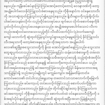
အပိုင်းကတော့ ပါကင်ပိတ်စောက်ပတ်လေးထဲတွင်ဆို့နစ် ပြည့်သိပ်စွာရှိ
နေသည်။ ကျိန်းစပ်စပ်နာကြင်ကြင်အောင့်တောင့်တောင့် ဝေဒနာဒဏ်ကို တော့
အပျိုပေါက်လေးခိုင်ကြူသင်းခံစားနေရသည်။ ကိုစိုးနောင်က ဝင်နေသောလီး
ကို အသာဆွဲထုတ်ပြန်သွင်းလုပ်၍ညှောင့်နေသည်။ နို့သီးများကိုကုန်းစို့လိုက်၊
ပါးစပ်လေးနမ်းလိုက်၊ လည်တိုင်လေးစုပ်ပေး ရက်ပေး လိုက်၊စောက်စေ့ကိုဖိ
ပွတ်လိုက်လည်းလုပ်ပေးနေသေးသည်။ အပျိုအမှေးမပေါက်သေးပဲ လီးက
လည်းအဆုံးဝင်မလာသေးသည့်တိုင် လီးထိပ်ထက်ပိုင်း (၄)လက်မကျော်
ကျော် လောက်ကို ဆွဲထုတ်ပြန်သွင်းလှုပ်ရှားညောင့်နေမှုကြောင့် ခိုင်ကြူသင်း
လီးအရသာကို တော့ခံစားနေရသည်။ ထိုအရသာက အပျိုပေါက်
လေး၏ဆူဖြိုးစသွေးသားတို့ကို နိူးထ အောင်လှုံ့ဆော်နေကြသည်။ သွေးသား
တွေဆူပွက်လာသည်။ သည်ထက်ပိုကြမ်းရှပြင်း ထန်သောခံစားမှုကို တမ်းတ
လာသည်။ ရမက်ပြင်းလာသောအမျိုးသမီးတွေလုပ်လေ့ရှိ သည့်ထုံးစံအတိုင်း
ခိုင်ကြူသင်းသည် အောက်မှနေ၍ ဖင်လေးကိုကော့ပင်လှုပ်တင်ပေး သည်။
စိတ်အရမ်းထနေသည်မို့ ဖင်အကော့ကြမ်းသည်။ ထို့ပြင် မိန်းမသဘာဝအရ
သာပြုခြင်းမို့ သည်အလုပ်မျိုးတွင် မကျွမ်းကျင်။ အရှိန်မထိန်းတတ်။
ကောင်မလေး၏ တင်ပါးသည်မွှေ့ယာမှ တတောင်သာသာလောက်ကိုမြောက်
ကြွတက်သည်။ ဖင်ကော့ပင့် တင်ပေးလိုက်ခြင်းသည် စောက်ပတ်ကိုဖြဲကာ
ပင့်ပေးသည့်သဘောလည်း ဖြစ်သည်။ တိုက်ဆိုင်ချင်တော့ ခိုင်ကြူသင်းက
ဖင်အကော့တွင် ကိုစိုးနောင်ကလည်း စောက်ပတ်ထဲ ဝင်နေသောလီးကြီးကို ဒ
စ်အရင်းပိုင်းနားပြုထွက်လာသည်အထိ ဆွဲထုတ်အပြီးအသာ ပြန်၍ညောင့်
သွင်းလိုက်သည်နှင့် တိုက်ဆိုင်နေသည်။ လီးကအသွင်းတင်ပါးကအကော့၊ တ