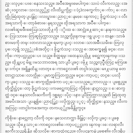
ည္းလုပ္ေပးေနေသးသည္။ အပ်ိဳအေမွးမေပါက္ေသးပဲ လီးကလည္းအ
ဆံုး၀င္မလာေသးသည့္တိုင္ လီးထိပ္ထက္ပိုင္း (၄)လက္မေက်ာ္ေက်ာ္ ေလာ
က္ကို ဆြဲထုတ္ျပန္သြင္းလႈပ္ရွားေညာင့္ေနမႈေၾကာင့္ ခိုင္ၾကဴသင္း လီး
အရသာကို ေတာ့ခံစားေနရသည္။ ထိုအရသာက အပ်ိဳေပါက္ေ
လး၏ဆူၿဖိဳးစေသြးသားတို႔ကို ႏိူးထ ေအာင္လံႈ႔ေဆာ္ေနၾကသည္။
ေသြးသားေတြဆူပြက္လာသည္။ သည္ထက္ပိုၾကမ္းရွျပင္း ထန္ေသာခံ
စားမႈကို တမ္းတလာသည္။ ရမက္ျပင္းလာေသာအမ်ိဳးသမီးေတြလု
ပ္ေလ့ရွိ သည့္ထံုးစံအတိုင္း ခိုင္ၾကဴသင္းသည္ ေအာက္မွေန၍ ဖင္ေလး
ကိုေကာ့ပင္လႈပ္တင္ေပး သည္။ စိတ္အရမ္းထေနသည္မို႔ ဖင္အေကာ့ၾကမ္းသ
ည္။ ထို႔ျပင္ မိန္းမသဘာ၀အရ သာျပဳျခင္းမို႔ သည္အလုပ္မ်ိဳးတြင္ မကြၽ
မ္းက်င္။ အရွိန္မထိန္းတတ္။ ေကာင္မေလး၏ တင္ပါးသည္ေမႊ႔ယာမွ တေ
တာင္သာသာေလာက္ကိုေျမာက္ၾကြတက္သည္။ ဖင္ေကာ့ပင့္ တင္ေပးလို
က္ျခင္းသည္ ေစာက္ပတ္ကိုၿဖဲကာ ပင့္ေပးသည့္သေဘာလည္း ျဖစ္သည္။
တိုက္ဆိုင္ခ်င္ေတာ့ ခိုင္ၾကဴသင္းကဖင္အေကာ့တြင္ ကိုစိုးေနာင္ကလည္း ေစာက္ပ
တ္ထဲ ၀င္ေနေသာလီးႀကီးကို ဒစ္အရင္းပိုင္းနားျပဳထြက္လာသည္အထိ ဆြဲထုတ္
အၿပီးအသာ ျပန္၍ေညာင့္သြင္းလိုက္သည္ႏွင့္ တိုက္ဆိုင္ေနသည္။ လီးက
အသြင္းတင္ပါးကအေကာ့၊ တကယ့္ကိုအခ်ိန္ကိုက္ပင္။
ကိုစိုးေနာင္ကေတာ့ လီးကို ၀င္ေနသေလာက္သာ ခ်ိန္သြင္းလိုက္ျခင္းျဖစ္
သည္။ သို႔ေသာ္ေကာင္မေလး၏ေကာ့ပင့္တင္မႈက ၾကမ္းေလရာလီး
ႀကီးသည္တရွိန္ထိုး ဆိုသလိုေစာက္ပတ္ထဲ၀င္သည္။ လီးပင္ပူကနဲျဖစ္၏။ လီးဒစ္ထိပ္