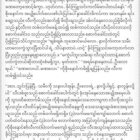
ခဏတော့အောင့်ခံကွာ.. ဟုတ်လား.. ခိုင်ကြူသင်းကလိမ်မာပါတယ်နော်.” ကို
စိုးနောင်က အပျိုပေါက်လေး၏ပါးပြင်ပေါ် နှာခေါင်းဖိကပ်ကာ အသာနမ်း ရင်း
ချော့သည်။ လီးကိုလည်းဆက်၍ ဖိထိုးချသည်။ ဒစ်ဝင်နေလေသည်မို့ဖိလိုက်
သည် နှင့်လီးက တစ်လက်မခန့် ထပ်၍ ထစ်ကာဝင်သည်။ လီးပိုဝင်လာသလို
စောက်ခေါင်း၀ သည်လည်းပို၍ပြဲအာလာသည်။ စောက်ခေါင်းထဲတွင်
ပို၍ကြပ်သိပ်သွားသည်။ “ဗျစ်ဗျစ်.ဘုအောင်မယ်လေး.. နာလိုက်တာ။ သမီး
ဟာလေးကွဲသွားပြီထင်ပါ ရဲ့..သိပ်နာတာပဲ..ဟင့်” ခိုင်ကြူသင်းကော့တက်လာ
ပြီးညည်းညူနေရရှာလေသည်..။ “မကွဲပါဘူးသမီးရ၊ လီးသွင်းတာနဲ့ စောက်
ပတ်ကွဲတယ်ဆိုတာထုံးစံမရှိဘူး.. မှတ်ထား.” “အရမ်းနာနေတယ်..ဦးလေး
ရယ်.” “ခဏလေးပါ..ခဏလေး.” ကိုစိုးနောင်ကဖိ၍ချပြန်သည်။ လီးက
တစ်၍ဝင်သည်။
“အား..သွင်းပြန်ပြီ.. သမီးကို သနားပါအုန်း..ဦးလေးရဲ့.. နာလို့ပါရှင့်.. နာလွန်းလို့
ပါ.” လီးဒစ်ဖူးသည် စောက်ခေါင်းပေါက်တွင် ခုံးအုပ်နေသောအပျိုအမှေးပါး
ကို သွားထိထောက်မိသည်။ ကိုစိုးနောင်အရမ်းသဘောကျကာ လီးကိုအသွင်း
ရပ်သည်။ လီးထိပ်နှင့်အပျိုအမှေးပါးထိနေမှုကို သေသေချာချာခံစားအရသာ
ယူသည်။ လီးသည် တစ်ဝက်မရှိတရှိ။ (၃)လက်မကျော်ကျော်လောက် စောက်
ပတ်ထဲဝင်နေသည်။ (၃)လက်မ လောက်တော့ အပြင်တွင်ကျန်နေသေးသည်။
ကိုစိုးနောင်၏လီးက(၆)လက်မကျော် ရှည်သည်။ လီးအသွင်းရပ်ထားသည်မို့
ခိုင်ကြူသင်းမှာ အနာသက်သာသလိုဖြစ်သွား သည်။ ဝင်နေသမျှသောလီး