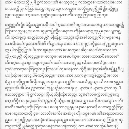
တာ္ ဖ်ံက်သည္မို႔ ခိုင္ၾကဴသင္း၏ ေကာ့ပင့္ၾကြတင္ထားေသာတင္ပါးေလး
ေအာက္သို႔က်သြားသည္ႏွင့္ သူကလည္း အလိုက္သင့္ပင္ထိုးဖိ၍ကပ္လိုက္သ
ည္။ သည္ေတာ့ေစာက္ပတ္ထဲ၀င္ေနေသာလီးသည္ ကြၽတ္မထြက္။
တစ္လစ္ႀကီးရွိၿမဲရွိသည္။ အပ်ိဳေပါက္ေလး၏ဖင္ေလးေမႊ႔ယာေပၚျပန္က်
သြားသည္ႏွင့္ အေပၚမွတပ္လ်က္ရွိေနေသာ ကိုစိုးေနာင္က သူ႔ဖင္ေျပာင္ႀ
ကီးကိုတစ္ခ်က္ ဆတ္ကနဲလႈပ္၍ ဖိတြန္းသည္။ ထိုအခါ တစ္လစ္ႀကီးျဖစ္ေနေ
သာလီးေခ်ာင္းႀကီး၏ က်န္ေနေသးေသာ အရင္းပိုင္း ႏွစ္လက္မေလာ
က္က ပါကင္ပြင့္သြားၿပီးကာစျဖစ္ေသာ ေစာက္ေခါင္းေပါက္ေလးထဲ
သို႔ထပ္၍ တိုး၀င္သည္။ ေစာက္ေမႊးမေပါက္ေသးေသာအပ်ိဳမေလး၏
ဆီးစပ္ေျပာင္ေျပာင္ေခ်ာေခ်ာေလးႏွင့္ လီးေမႊးလိမ္ေကာ
က္ေကာက္ေတြထူထပ္ စြာေပါက္ေနေသာ ကိုစိုးေနာင္၏ဆီးစပ္တို႔ပိျ
ပားသြားေအာင္ ဖိမိကပ္မိသည္။ “အား..အား..ၾကမ္းလွခ်ည္လားဦးေလး
ရဲ႔။ နာလိုက္တာ။ ဒီလိုအရမ္းၾကမ္း ရင္သမီးေသလိမ့္မယ္။ သိလား။ နည္း
နည္းပါးပါးမ်ား ညွာတာပါအုန္းဦးေလးရယ္.. နာတယ္..နာတယ္နာတယ္..ေ
သေတာ့မွာပဲ” ခိုင္ၾကဴသင္းငိုယိုညီးတြားသည္။ သူမ၏လက္ကေလးႏွစ္ဖက္ကေ
တာ့ ကိုစိုး ေနာင္ေက်ာကုန္းကို သိုင္းဖက္ထားသည္။ ႀကီးမားလွေသာလီး
ႀကီး အဆံုးထိုးသြင္းမႈ ေၾကာင့္အရမ္းနာေနသလို ေစာက္ပတ္ထဲတြင္
မာေၾကာတုတ္ခိုင္ေသာလီးႀကီး အဆံုး တိုး ၀င္ေနမႈ၏အရသာကလ
ည္း အျပတ္ညိမ့္ေအာင္ခံစားေနရသည္။ ယခုေလာေလာဆယ္ တြင္ နာၾ
ကင္မႈဘက္သို႔စိတ္ကေရာက္ေနေသာေၾကာင့္ ကာမအရသာကိုမခံစားႏိူ