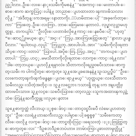
ည့္ပါလား..ဦးေလးေနာ္။သမီးကိုမစနဲ႔” “အေကာင္းေမးတာပါ။ ေ
စာေစာက ဆက္မသြင္းပါနဲ႔ ဘာညာေျပာထားတာ ၾကားမိသလား
လို႔.” “အဲဒီတုန္းကအရမ္းနာတာကိုး..ေျပာမိတာေပါ့” “အခုက်ေတာ့ေ
ကာ” “ကြၽတ္..ဦးေလးကြာ.. ဘာေတြေမးေနတာလဲ.. လုပ္မွာလုပ္တာမဟု
တ္ဘူး.. တကယ္ပါပဲ.” “ဦးလိုးေပးတာခံလို႔ေကာင္းေနၿပီေပါ့” “ဟုတ္”
“ေဆာင့္လိုးမယ္ေနာ္” “အင္း” “ဘြပ္..အားကြၽတ္ကြၽတ္” “နာလာျပန္ၿ
ပီလား.” “ရပါတယ္..လုပ္ပါ.” “ဘြပ္ဘုဘု..အားပါးပါး..အား” “သမီးကိုလိုးရတာ
သိပ္ေကာင္းတာပဲ” “သြားပါ..အပိုေတြ..ဘြပ္..အင့္” “တကယ္ေျပာ
တာပါ.” “ဘြပ္..ဟင့္..မမသီတာကိုလိုးရတာေလာက္ေကာင္းရဲ႔လား”
“ဒါေတာ့ဘယ္ေျပာလို႔ရမွာလဲ။ သီတာကလိုးရည္၀ၿပီးသားေစာက္ပ
တ္၊သမီး က ပါကင္ပိတ္ေစာက္ပတ္။ သူ႔အေျခအေနနဲ႔သူ၊သပ္သပ္စီပဲ” “ဦးေ
လးကေတာ့ၾကံၾကံဖန္ဖန္ေျပာေရာ႔မယ္” “ဟုတ္တယ္ေလ။သီတာက
သမီးလည္းသိတဲ့အတိုင္း၊ သူ႔လင္သေဘၤာသားရွိ တုန္းက အျပတ္လိုး
ထားၿပီးသား။ သူ႔လင္ေသၿပီးသြားေတာ့လည္းသူကအထာၾကည္တဲ့
ဘဲေတြနဲ႔ႀကိဳက္ကုန္းလုပ္ေနတာ။
သူ႔ေစာက္ပတ္ထဲ လီးဘယ္ႏွစ္ေခ်ာင္းေတာင္၀င္ၿပီးၿပီ လဲမေျပာတတ္
ဘူး” “ဦးေလးရဲ႔ဟာႀကီးလည္းပါမွာေပါ့ ခစ္ခစ္ခစ္” “သမီးကေတာ့
လီးေ၀းလို႔ လက္ေခ်ာင္းေတာင္မထိုးသြင္းရေသးတဲ့ ႏုႏုထြတ္ထြတ္
ေစာက္ပတ္ေလး” “ဒီဥစၥာဒီဥစၥာပဲဟာ။ ဘာမ်ားကြာျခားတာမွတ္လို႔”
“အမေလး၊ကြာပဲလား။သိပ္ကြာတာ၊ လိုးရည္၀ေနတဲ့ေစာက္ပတ္က ေခ်ာင္ တယ္။