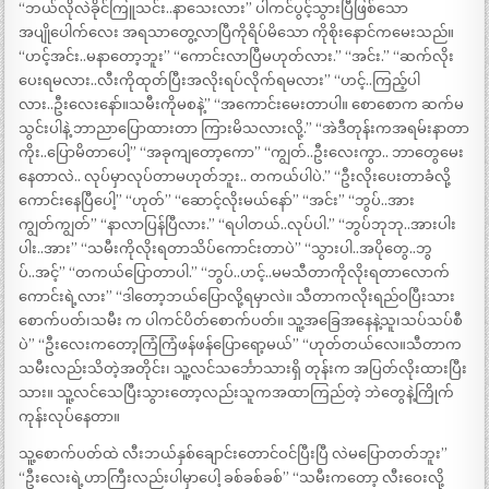
“ဘယ်လိုလဲခိုင်ကြူသင်း..နာသေးလား” ပါကင်ပွင့်သွားပြီဖြစ်သော
အပျိုပေါက်လေး အရသာတွေ့လာပြီကိုရိပ်မိသော ကိုစိုးနောင်ကမေးသည်။
“ဟင့်အင်း..မနာတော့ဘူး” “ကောင်းလာပြီမဟုတ်လား.” “အင်း.” “ဆက်လိုး
ပေးရမလား..လီးကိုထုတ်ပြီးအလိုးရပ်လိုက်ရမလား” “ဟင့်..ကြည့်ပါ
လား..ဦးလေးနော်။သမီးကိုမစနဲ့” “အကောင်းမေးတာပါ။ စောစောက ဆက်မ
သွင်းပါနဲ့ ဘာညာပြောထားတာ ကြားမိသလားလို့.” “အဲဒီတုန်းကအရမ်းနာတာ
ကိုး..ပြောမိတာပေါ့” “အခုကျတော့ကော” “ကျွတ်..ဦးလေးကွာ.. ဘာတွေမေး
နေတာလဲ.. လုပ်မှာလုပ်တာမဟုတ်ဘူး.. တကယ်ပါပဲ.” “ဦးလိုးပေးတာခံလို့
ကောင်းနေပြီပေါ့” “ဟုတ်” “ဆောင့်လိုးမယ်နော်” “အင်း” “ဘွပ်..အား
ကျွတ်ကျွတ်” “နာလာပြန်ပြီလား.” “ရပါတယ်..လုပ်ပါ.” “ဘွပ်ဘုဘု..အားပါး
ပါး..အား” “သမီးကိုလိုးရတာသိပ်ကောင်းတာပဲ” “သွားပါ..အပိုတွေ..ဘွ
ပ်..အင့်” “တကယ်ပြောတာပါ.” “ဘွပ်..ဟင့်..မမသီတာကိုလိုးရတာလောက်
ကောင်းရဲ့လား” “ဒါတော့ဘယ်ပြောလို့ရမှာလဲ။ သီတာကလိုးရည်ဝပြီးသား
စောက်ပတ်၊သမီး က ပါကင်ပိတ်စောက်ပတ်။ သူ့အခြေအနေနဲ့သူ၊သပ်သပ်စီ
ပဲ” “ဦးလေးကတော့ကြံကြံဖန်ဖန်ပြောရော့မယ်” “ဟုတ်တယ်လေ။သီတာက
သမီးလည်းသိတဲ့အတိုင်း၊ သူ့လင်သင်္ဘောသားရှိ တုန်းက အပြတ်လိုးထားပြီး
သား။ သူ့လင်သေပြီးသွားတော့လည်းသူကအထာကြည်တဲ့ ဘဲတွေနဲ့ကြိုက်
ကုန်းလုပ်နေတာ။
သူ့စောက်ပတ်ထဲ လီးဘယ်နှစ်ချောင်းတောင်ဝင်ပြီးပြီ လဲမပြောတတ်ဘူး”
“ဦးလေးရဲ့ဟာကြီးလည်းပါမှာပေါ့ ခစ်ခစ်ခစ်” “သမီးကတော့ လီးဝေးလို့