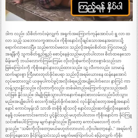
ဒါက လည်း သိစိတ်ကင်းမဲ့လျှက် အရှက်အကြောက်ကုန်အောင်ပင် ရွ လာ ထ
လာ သည့် သဘောလက္ခဏာပင်။ ကိုစိုးနောင်လိုချင်သောအနေအထားသို့
ရောက်လာလေပြီ။ သည်ကောင်မလေး သည်လိုအရမ်းစိတ်ထ ကြွလာမည့်
အချိန်ကို သူကစိတ်ရှည်ရှည် စောင့်နေခဲ့သည်မဟုတ်ပါလား။ စိတ်ထနေသော
မိန်းမကို ဘယ်လောက်ကြမ်းကြမ်း လိုးလိုးစွဲမက်လိုလားစွာခံသည်သာ
ဖြစ်ကြောင်းကို ကိုစိုးနောင်နားလည်ထားသည်။ သူ့ လီးကလည်း သာမာန်
ထက်များစွာ ကြီးမားတုတ်ခိုင်ပေရာ သည်လိုအရမ်းယားနေ ထန်နေအောင်
လုပ်မထားလျှင် ယခုမှပါကင်ဖွင့်အလိုးခံရမည့်အပျိုပေါက်လေး နာကြင် ကာ
လန့်သွားနိူင်သည်။ လိုးတာကိုလည်း တစ်ခါတည်းကြောက်သွားသည်အထိ
ပင်ဖြစ် နိူင်သည်။ ဒါမျိုးဖြစ်သွားပါကနောက်နောင်စားလမ်းလည်းပိတ်သွား
မည်။အပျိုပေါက် လေးကိုအပြတ်ခိုက်အောင် လုပ်နိူင်ရင်တော့အစရှိအနောင်
နောင် ကောင်းမှန်းသိ သာအိ တစိုစို ဆိုသလို နောင်လည်းဆက်၍လိုးနေဆော်
နေဖို့ လမ်းကောင်းကောင်း ပွင့်နိူင်သည် မဟုတ်ပါလား။ ကိုစိုးနောင်က ခိုင်ကြူ
သင်း၏ပေါင်ကြားမှ မျက်နှာခွါသည်။ ပြီးတော့ ကောင်မလေးကို တက်
ခွသည်။ “သမီးကိုလိုးတော့မယ်မဟုတ်လားဟင်..လိုးပါတော့နော်..” အရမ်းကို
ထကြွနေသော ခိုင်ကြူသင်းသည် မရှက်မကြောက်ပင် ပြောလျှက် ကိုစိုး