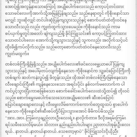
အောင့်၍အလွန်နာသောကြောင့် အပျိုပေါက်လေးသည် ကော့ပင့်တင်ထား
သောဖင်လေးကိုအာက်သို့အမြန်ပြန်ချသည်။ သည်နေရာတွင် ကိုစိုးနောင်သာ
မလျှင် ဘူးဆိုလျှင် တင်ပါးဆုံပြန်ကျသွားသည်နှင့် စောက်ပတ်ထဲတိုးဝင်နေ
သောလီးသည် လည်း ကျွတ်ထွက်သွားပေမည်။ ကိုစိုးနောင်သည် ကာမ
စပ်ယှက်မှုတွင်အတော် ဖျံကျသည်မို့ ခိုင်ကြူသင်း၏ ကော့ပင့်ကြွတင်ထား
သောတင်ပါးလေး အောက်သို့ကျသွားသည်နှင့် သူကလည်း အလိုက်သင့်ပင်
ထိုးဖိ၍ကပ်လိုက်သည်။ သည်တော့စောက်ပတ်ထဲဝင်နေသောလီးသည်
ကျွတ်မထွက်။
တစ်လစ်ကြီးရှိမြဲရှိသည်။ အပျိုပေါက်လေး၏ဖင်လေးမွှေ့ယာပေါ်ပြန်ကျ
သွားသည်နှင့် အပေါ်မှတပ်လျက်ရှိနေသော ကိုစိုးနောင်က သူ့ဖင်ပြောင်ကြီးကို
တစ်ချက် ဆတ်ကနဲလှုပ်၍ ဖိတွန်းသည်။ ထိုအခါ တစ်လစ်ကြီးဖြစ်နေသော
လီးချောင်းကြီး၏ ကျန်နေသေးသော အရင်းပိုင်း နှစ်လက်မလောက်က ပါ
ကင်ပွင့်သွားပြီးကာစဖြစ်သော စောက်ခေါင်းပေါက်လေးထဲသို့ထပ်၍ တိုးဝင်
သည်။ စောက်မွှေးမပေါက်သေးသောအပျိုမလေး၏ ဆီးစပ်ပြောင်
ပြောင်ချောချောလေးနှင့် လီးမွှေးလိမ်ကောက်ကောက်တွေထူထပ် စွာပေါက်
နေသော ကိုစိုးနောင်၏ဆီးစပ်တို့ပိပြားသွားအောင် ဖိမိကပ်မိသည်။
“အား..အား..ကြမ်းလှချည်လားဦးလေးရဲ့။ နာလိုက်တာ။ ဒီလိုအရမ်းကြမ်း
ရင်သမီးသေလိမ့်မယ်။ သိလား။ နည်းနည်းပါးပါးများ ညှာတာပါအုန်းဦးလေး
ရယ်.. နာတယ်..နာတယ်နာတယ်..သေတော့မှာပဲ” ခိုင်ကြူသင်းငိုယိုညီး