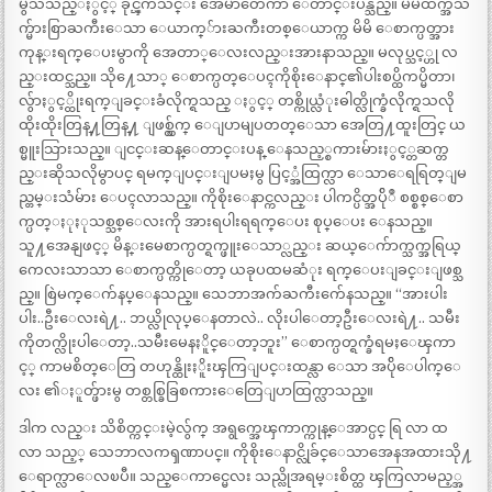
မွသိသည္ႏွင့္ ခိုင္ၾကဴသင္း အေမာတေကာ ေတာင္းပန္သည္။ မိမိထက္အသ
က္မ်ားစြာႀကီးေသာ ေယာက္်ားႀကီးတစ္ေယာက္က မိမိ ေစာက္ပတ္အား
ကုန္းရက္ေပးမွာကို အေတာ္ေလးလည္းအားနာသည္။ မလုပ္သင့္ဟု လ
ည္းထင္သည္။ သို႔ေသာ္ ေစာက္ပတ္ေပၚကိုစိုးေနာင္၏ပါးစပ္ထိကပ္မိတာ၊
လွ်ာႏွင့္ထိုးရက္ျခင္းခံလိုက္ရသည္ ႏွင့္ တစ္ကိုယ္လံုးဓါတ္လိုက္ခံလိုက္ရသလို
ထိုးထိုးတြန္႔တြန္႔ ျဖစ္လွ်က္ ေျပာမျပတတ္ေသာ အေတြ႔ထူးတြင္ ယ
စ္မူးသြားသည္။ ျငင္းဆန္ေတာင္းပန္ ေနသည့္စကားမ်ားႏွင့္တဆက္တ
ည္းဆိုသလိုမွာပင္ ရမက္ျပင္းျပမႈမွ ပြင့္အံထြက္လာ ေသာေရရြတ္ျမ
ည္တမ္းသံမ်ား ေပၚလာသည္။ ကိုစိုးေနာင္ကလည္း ပါကင္ပိတ္အပ်ိုဳ စစ္စစ္ေစာ
က္ပတ္ႏုႏုသစ္သစ္ေလးကို အားရပါးရရက္ေပး စုပ္ေပး ေနသည္။
သူ႔အေနျဖင့္ မိန္းမေစာက္ပတ္ရက္ဖူးေသာ္လည္း ဆယ္ေက်ာက္သက္အရြယ္
ကေလးသာသာ ေစာက္ပတ္ကိုေတာ့ ယခုပထမဆံုး ရက္ေပးျခင္းျဖစ္သ
ည္။ စြဲမက္ေက်နပ္ေနသည္။ သေဘာအက်ႀကီးက်ေနသည္။ “အားပါး
ပါး..ဦးေလးရဲ႔.. ဘယ္လိုလုပ္ေနတာလဲ.. လိုးပါေတာ့ဦးေလးရဲ႔.. သမီး
ကိုတက္လိုးပါေတာ့..သမီးမေနႏိူင္ေတာ့ဘူး” ေစာက္ပတ္ရက္ခံရမႈေၾကာ
င့္ ကာမစိတ္ေတြ တဟုန္ထိုးႏိူးၾကြျပင္းထန္လာ ေသာ အပ်ိုေပါက္ေ
လး ၏ႏူတ္ဖ်ားမွ တစ္တစ္ခြခြစကားေတြေျပာထြက္လာသည္။
ဒါက လည္း သိစိတ္ကင္းမဲ့လွ်က္ အရွက္အေၾကာက္ကုန္ေအာင္ပင္ ရြ လာ ထ
လာ သည့္ သေဘာလကၡဏာပင္။ ကိုစိုးေနာင္လိုခ်င္ေသာအေနအထားသို႔
ေရာက္လာေလၿပီ။ သည္ေကာင္မေလး သည္လိုအရမ္းစိတ္ထ ၾကြလာမည့္အ