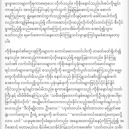
ဖူးဖူးလေးများကိုစုကာမော့ပေး လိုက်သည်။ ကိုစိုးနောင်သည်ပါးစပ်ကိုမျှင်း
ကာစုပ်ရင်း အားပြင်းပြင်းနှင့်သွက်သွက် မြန်မြန်ဆောင့်သည်။ စောက်
ရေကြည်တွေ ရွှဲနေအောင်ထွက်သည့်အပြင်လီးနှင့်စောက် ခေါင်းပေါက်တို့
လည်းအံကျဖြစ်နေသည်မို့ လီးကဆောင့်လိုးထည့်လိုက်တိုင်းတင်းကြပ် စီးပိုင်
မှုအပြည့်ရှိသည်။ဆောင့်ချက်ကြောင့်သားအိမ်ကိုထိကာ အောင့်၍သွား
သော်လည်း ရမက်ဇောကပ်နေသောခိုင်ကြူသင်းမှာနာကြင်မှုမခံစားရတော့
ပါ။
ကိုစိုးနောင်၏ဂွေးအုကြီးများက ကောင်မလေးတင်ပါးကို တဖတ်ဖတ်ရိုက်၍
နေသည်။ အားထည့်ကာဆောင့်လိုးနေသည်မို့ ချွေးပြန်လာသည်။ ခိုင်ကြူ
သင်း၏ လက်ဝါးပြင်လေးများက ကိုစိုးနောင်ပုခုံးများ၊လက်မောင်းများ၊
ရင်ဘတ်များ၊ကျောပြင် စသည်တို့ကို လျှောတိုက်ပွတ်သပ်နေကြသည်။ ချွေး
တွေကိုထိမိသုတ်မိသည်။ ကိုစိုး နောင်သည် ခိုင်ကြူသင်း၏ဂျိုင်းနျစ်ဖက်
အောက်မှ လက်လျှိုသွင်းကာ ပုခုံးနှစ်ခုကို လက်ဝါးများဖြင့်ပိုင်ပိုင်နိူင်နိူင်
ကိုင်သည်။ ရင်ချင်းအပ်မိသည်။ စူကာစနို့လေးများသည် ကိုစိုးနောင်ရင်ဘတ်
ကြီးနှင့် ထိမိဖိမိနေကြသည်။ “သမီးခြေတောက်နှစ်ချောင်းကိုဦးရဲပုခုံးပေါ်မှာ
ဖြတ်ချိတ်လိုက်” အပျိုပေါက်လေးကလည်းခိုင်းသည့်အတိုင်းချက်ချင်းလုပ်
ပေးသည်။ “ဒီလိုမျိုးလား..ဦးလေး.” “ဟုတ်တယ်။ ချိတ်ထားတာ မပြုတ်စေ
နဲ့။ လက်တွေက ဦးရဲ့ ကျောကို ဖက်ထား.” “ကောင်းကောင်းဆောင့်တော့မလို့
လား..ဟင်” ယခုမှစအလိုးခံရသော်လည်း အနေအထားပြင်နေပုံကိုကြည့်၍ အ
ပီဆောင့် တော့မည်ဟု ရိပ်မိသောခိုင်ကြူသင်းကမေး၏။ “ဟုတ်တယ်။ သမီး