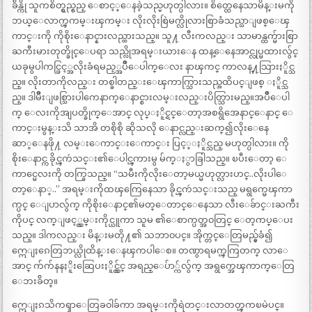
ခ်ိန္ကို သူကစိတ္ရွည္ရွည္ ေစာင့္ေနခဲ့သည္မဟုတ္ပါလား။ စိတ္ထေနေသာမိန္းမကို
ဘယ္ေလာက္ၾကမ္းၾကမ္း လိုးလိုးစြဲမက္လိုလားစြာခံသည္သာျဖစ္ေၾ
ကာင္းကို ကိုစိုးေနာင္နားလည္ထားသည္။ သူ႔ လီးကလည္း သာမာန္ထက္မ်ားစြာ
ႀကီးမားတုတ္ခိုင္ေပရာ သည္လိုအရမ္းယားေန ထန္ေနေအာင္လုပ္မထားလွ်င္
ယခုမွပါကင္ဖြင့္အလိုးခံရမည့္အပ်ိဳေပါက္ေလး နာၾကင္ ကာလန္႔သြားႏိူင္သ
ည္။ လိုးတာကိုလည္း တစ္ခါတည္းေၾကာက္သြားသည္အထိပင္ျဖစ္ ႏိူင္သ
ည္။ ဒါမ်ိဳးျဖစ္သြားပါကေနာက္ေနာင္စားလမ္းလည္းပိတ္သြားမည္။အပ်ိဳေပါ
က္ ေလးကိုအျပတ္ခိုက္ေအာင္ လုပ္ႏိူင္ရင္ေတာ့အစရွိအေနာင္ေနာင္ ေ
ကာင္းမွန္းသိ သာအိ တစိုစို ဆိုသလို ေနာင္လည္းဆက္၍လိုးေနေ
ဆာ္ေနဖို႔ လမ္းေကာင္းေကာင္း ပြင့္ႏိူင္သည္ မဟုတ္ပါလား။ ကို
စိုးေနာင္က ခိုင္ၾကဴသင္း၏ေပါင္ၾကားမွ မ်က္ႏွာခြါသည္။ ၿပီးေတာ့ ေ
ကာင္မေလးကို တက္ခြသည္။ “သမီးကိုလိုးေတာ့မယ္မဟုတ္လားဟင္..လိုးပါေ
တာ့ေနာ္..” အရမ္းကိုထၾကြေနေသာ ခိုင္ၾကဴသင္းသည္ မရွက္မေၾကာ
က္ပင္ ေျပာလွ်က္ ကိုစိုးေနာင္၏မတ္ေတာင္ေနေသာ လီးေခ်ာင္းႀကီး
ကိုပင္ လက္ျဖင့္လွမ္းကိုင္ယူကာ သူမ ၏ေစာက္ပတ္အ၀တြင္ ေတ့ကပ္ေပး
သည္။ ဒါကလည္း မိန္းမတို႔၏ သဘာ၀ပင္။ အိုက္တင္ေတြမည္မွ်ခံ၍
ဣေျႏၵေတြဘယ္လိုထိန္းေနၾကပါေစ။ တဏွာရမက္ၾကြတက္ လာေ
အာင္ က်က်နနႏိူးဆြေပးႏိူင္လွ်င္ အရည္ေပ်ာ္က်လွ်က္ အရွက္အေၾကာက္ေတြ
ေဘးခ်ိတ္။
ဣေျႏၵသိကၡာေတြခ၀ါခ်ကာ အရမ္းကိုရဲတင္းလာတတ္ၾကၿမဲပင္။