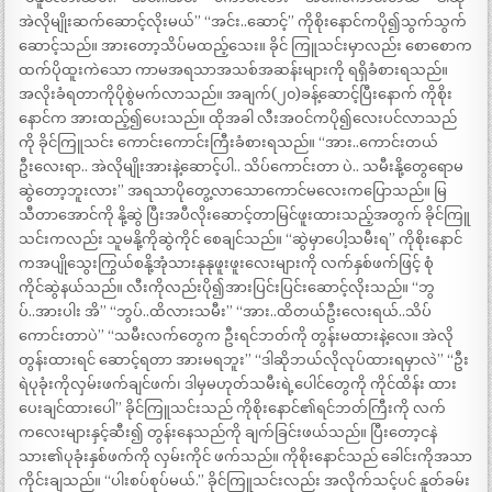
အဲလိုမျိုးဆက်ဆောင့်လိုးမယ်” “အင်း..ဆောင့်” ကိုစိုးနောင်ကပို၍သွက်သွက်
ဆောင့်သည်။ အားတော့သိပ်မထည့်သေး။ ခိုင် ကြူသင်းမှာလည်း စောစောက
ထက်ပိုထူးကဲသော ကာမအရသာအသစ်အဆန်းများကို ရရှိခံစားရသည်။
အလိုးခံရတာကိုပိုစွဲမက်လာသည်။ အချက်(၂၀)ခန့်ဆောင့်ပြီးနောက် ကိုစိုး
နောင်က အားထည့်၍ပေးသည်။ ထိုအခါ လီးအဝင်ကပို၍လေးပင်လာသည်
ကို ခိုင်ကြူသင်း ကောင်းကောင်းကြီးခံစားရသည်။ “အား..ကောင်းတယ်
ဦးလေးရာ.. အဲလိုမျိုးအားနဲ့ဆောင့်ပါ.. သိပ်ကောင်းတာ ပဲ.. သမီးနို့တွေရောမ
ဆွဲတော့ဘူးလား” အရသာပိုတွေ့လာသောကောင်မလေးကပြောသည်။ မြ
သီတာအောင်ကို နို့ဆွဲ ပြီးအပီလိုးဆောင့်တာမြင်ဖူးထားသည့်အတွက် ခိုင်ကြူ
သင်းကလည်း သူမနို့ကိုဆွဲကိုင် စေချင်သည်။ “ဆွဲမှာပေါ့သမီးရ” ကိုစိုးနောင်
ကအပျိုသွေးကြွယ်စနို့အုံသားနုနုဖူးဖူးလေးများကို လက်နှစ်ဖက်ဖြင့် စုံ
ကိုင်ဆွဲနယ်သည်။ လီးကိုလည်းပို၍အားပြင်းပြင်းဆောင့်လိုးသည်။ “ဘွ
ပ်..အားပါး အိ” “ဘွပ်..ထိလားသမီး” “အား..ထိတယ်ဦးလေးရယ်..သိပ်
ကောင်းတာပဲ” “သမီးလက်တွေက ဦးရင်ဘတ်ကို တွန်းမထားနဲ့လေ။ အဲလို
တွန်းထားရင် ဆောင့်ရတာ အားမရဘူး” “ဒါဆိုဘယ်လိုလုပ်ထားရမှာလဲ” “ဦး
ရဲပုခုံးကိုလှမ်းဖက်ချင်ဖက်၊ ဒါမှမဟုတ်သမီးရဲ့ပေါင်တွေကို ကိုင်ထိန်း ထား
ပေးချင်ထားပေါ” ခိုင်ကြူသင်းသည် ကိုစိုးနောင်၏ရင်ဘတ်ကြီးကို လက်
ကလေးများနှင့်ဆီး၍ တွန်းနေသည်ကို ချက်ခြင်းဖယ်သည်။ ပြီးတော့ငနဲ
သား၏ပုခုံးနှစ်ဖက်ကို လှမ်းကိုင် ဖက်သည်။ ကိုစိုးနောင်သည် ခေါင်းကိုအသာ
ကိုင်းချသည်။ “ပါးစပ်စုပ်မယ်.” ခိုင်ကြူသင်းလည်း အလိုက်သင့်ပင် နူတ်ခမ်း