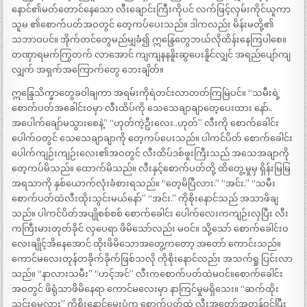
နောင်၏မတ်တောင်နေသော လီးချောင်းကြီးကိုပင် လက်ဖြင့်လှမ်းကိုင်ယူကာ
သူမ ၏စောက်ပတ်အဝတွင် တေ့ကပ်ပေးသည်။ ဒါကလည်း မိန်းမတို့၏
သဘာဝပင်။ အိုက်တင်တွေမည်မျှခံ၍ ဣန္ဒြေတွေဘယ်လိုထိန်းနေကြပါစေ။
တဏှာရမက်ကြွတက် လာအောင် ကျကျနနနိူးဆွပေးနိူင်လျှင် အရည်ပျော်ကျ
လျှက် အရှက်အကြောက်တွေ ဘေးချိတ်။
ဣန္ဒြေသိက္ခာတွေခဝါချကာ အရမ်းကိုရဲတင်းလာတတ်ကြမြဲပင်။ “သမီးရဲ့
စောက်ပတ်အခေါင်းဝမှာ လီးထိပ်ကို သေသေချာချာတေ့ပေးထား နော်..
အပေါက်ချော်မသွားစေနဲ့” “ဟုတ်ကဲ့ဦးလေး..ဟုတ်” လီးကို စောက်ခေါင်း
ပေါက်ဝတွင် သေသေချာချာကို တေ့ကပ်ပေးသည်။ ပါကင်ပိတ် စောက်ခေါင်း
ပေါက်ကျဉ်းကျဉ်းလေး၏အဝတွင် လီးထိပ်ဒစ်ဖူးကြီးသည် အသေအချာကို
တေ့ကပ်မိသည်။ ထောက်မိသည်။ လီးနှင့်စောက်ပတ်တို့ ထိတွေ့မှုမှ ရှိန်းမြမြ
အရသာကို နှစ်ယောက်လုံးခံစားရသည်။ “တေ့မိပြီလား.” “အင်း.” “သမီး
စောက်ပတ်ထဲလီးထိုးသွင်းမယ်နော်” “အင်း.” ကိုစိုးနောင်သည် အသာဖိချ
သည်။ ပါကင်ပိတ်အပျိုစစ်စစ် စောက်ခေါင်း ပေါက်လေးကကျဉ်းလှပြီး လီး
ကကြီးမားတုတ်ခိုင် လှပေရာ ဖိမိသော်လည်း မဝင်။ သို့သော် စောက်ခေါင်းဝ
လေးချိုင့်အိနေအောင် ထိုးဖိမိသောအတွေ့ကတော့ အတော် ကောင်းသည်။
ကောင်မလေးတုန်တခိုက်ခိုက်ဖြစ်သလို ကိုစိုးနောင်လည်း အသက်ရှု ပြင်းလာ
သည်။ “နာလားသမီး” “ဟင့်အင်” လီးကစောက်ပတ်ထဲမဝင်။စောက်ခေါင်း
အဝတွင် ဖိရုံသာဖိမိနေရာ ကောင်မလေးမှာ နာကြင်မှုမရှိသေး။ “ဆက်ထိုး
သွင်းရမလား” ကိုစိုးနောင်မေးပုံက စောက်ပတ်ထဲ လီးအတော်အတန်ဝင်ပြီး