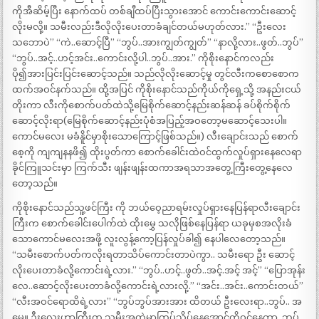
ကိုအီဆိမ့်ပြီး နောက်ထပ် တစ်ချီထပ်ပြီးသွားအောင် ကောင်းကောင်းဆောင့်
လိုးမလို့။ သမီးလည်းဒီလိုလိုးပေးတာခံချင်တယ်မဟုတ်လား.” “ဦးလေး
သဘောပဲ” “ကဲ..ဆောင့်ပြီ” “ဘွပ်..အားကျွတ်ကျွတ်” “နာလို့လား..ဖွတ်..ဘွပ်”
“ဘွပ်..အင့်..ဟင့်အင်း..ကောင်းလို့ပါ..ဘွပ်..အား.” ကိုစိုးနောင်ကလည်း
ပို၍အားပြင်းပြင်းဆောင့်သည်။ သည်လိုလိုးဆောင့်မှု တွင်လီးကစောစောက
ထက်အဝင်နက်သည်။ ထို့အပြင် ကိုစိုးနောင်သည်ကိုယ်ကိုရှေ့သို့ အနည်းငယ်
တိုးကာ လီးကိုစောက်ပတ်ထဲသို့မြေစိုက်ဆောင့်နည်းဆန်ဆန် ခပ်စိုက်စိုက်
ဆောင့်လိုးရာ(မြေစိုက်ဆောင့်နည်းပုံစံအပြည့်အဝတော့မဆောင့်သေးပါ။
ကောင်မလေး မခံနိူင်မှာစိုးသောကြောင့်ဖြစ်သည်။) လီးချောင်းသည် စောက်
စေ့ကို ကျကျနနဖိ၍ ထိုးပွတ်ကာ စောက်ခေါင်းထဲဝင်ထွက်လှုပ်ရှားနေလေရာ
ခိုင်ကြူသင်းမှာ ကြက်သီး ဖျန်းဖျန်းထကာအရသာအတွေ့ကြီးတွေ့နေလေ
တော့သည်။
ကိုစိုးနောင်သည်သူ့ဖင်ကြီး ကို ဘယ်ဝေ့ညာရမ်းလှုပ်ရှားနေပြန်ရာလီးချောင်း
ကြီးက စောက်ခေါင်းပေါက်ထဲ ထိုးမွှေ သလိုဖြစ်နေပြန်ရာ ယခုမှစအလိုးခံ
သောကောင်မလေးအဖို့ လူးလွန့်ကော့ပြန်လှုပ်ခါ၍ နေပါလေတော့သည်။
“သမီးစောက်ပတ်ကလိုးရတာသိပ်ကောင်းတာပဲကွာ.. သမီးရော ဦး ဆောင့်
လိုးပေးတာခံလို့ကောင်းရဲ့လား.” “ဘွပ်..ဟင့်..ဖွတ်..အင့်.အင့် အင့်” “ပြောအုန်း
လေ..ဆောင့်လိုးပေးတာခံလို့ကောင်းရဲ့လားလို့.” “အင်း..အင်း..ကောင်းတယ်”
“လီးအဝင်ရောထိရဲ့လား” “ဘွပ်ဘွပ်အားအား ထိတယ် ဦးလေးရာ..ဘွပ်.. အ
မေ့။ ဦးလေးဟာကြီးက သမီးအထဲမှာကြပ်သိပ်နေအောင်ကိုဝင်နေတာ..ဘွပ်