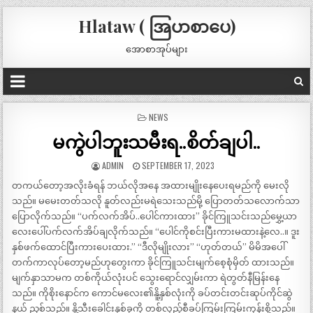
Hlataw ( အြပာစာပေ)
အောစာအုပ်များ
POSTED
NEWS
IN
မကွဲပါဘူးသမီးရ..စိတ်ချပါ..
ADMIN
SEPTEMBER 17, 2023
တကယ်တော့အလိုးခံရန် ဘယ်လိုအနေ အထားမျိုးနေပေးရမည်ကို မေးလို
သည်။ မမေးတတ်သလို နူတ်လည်းမရဲသေးသည်မို့ ပြောတတ်သလောက်သာ
ပြောလိုက်သည်။ “ပက်လက်အိပ်..ပေါင်ကားထား” ခိုင်ကြူသင်းသည်မွှေ့ယာ
လေးပေါ်ပက်လက်အိပ်ချလိုက်သည်။ “ပေါင်ကိုစင်းပြီးကားမထားနဲ့လေ..။ ဒူး
နှစ်ဖက်ထောင်ပြီးကားပေးထား.” “ဒီလိုမျိုးလား” “ဟုတ်တယ်” မိမိအပေါ်
တက်ကာလုပ်တော့မည်ဟုတွေးကာ ခိုင်ကြူသင်းမျက်စေ့စုံမှိတ် ထားသည်။
မျက်နှာသာမက တစ်ကိုယ်လုံးပင် သွေးရောင်လျှမ်းကာ ရဲတွတ်နီမြန်းနေ
သည်။ ကိုစိုးနောင်က ကောင်မလေး၏နိူ့နှစ်လုံးကို ခပ်တင်းတင်းဆုပ်ကိုင်ဆွဲ
နယ် ညှစ်သည်။ နိူ့သီးခေါင်းနှစ်ခုကို တစ်လှည့်စီခပ်ကြမ်းကြမ်းကုန်းစို့သည်။