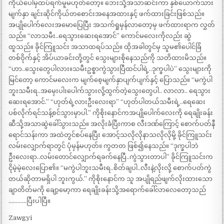
ကိုယ်ပေါ်မှထပ်ရက်မူမဟုတ်တော့။ ဘေးသို့အသာဆင်းကာ နှစ်ယောက်သား
မျက်နှာ ချင်းဆိုင်ကိုယ်တစောင်းအနေအထားနှင့် ဖက်ထားခြင်းဖြစ်သည်။
အပျိုပေါက်လေးအမောပြေပြီး အသက်ရှုမှန်လာတော့မှ ဖက်ထားရာက လွှတ်
သည်။ “လာသမီး..ရေသွားဆေးရအောင်” ကောင်မလေးကိုလည်း ဆွဲ
ထူသည်။ ခိုင်ကြူသင်း အသာထရပ်သည်။ ထိုအခါတွင်မှ သူမ၏ပေါင်ခြံ
တစ်ဝိုက်နှင့် အိပ်ယာခင်းတို့တွင် သွေးများစိုနေသည်ကို သတိထားမိသည်။
“ဟာ..သွေးတွေပါလား။သမီးဥစ္စာကွဲသွားပြီထင်ပါရဲ့..ဒုက္ခပါပဲ” သွေးများကို
မြင်တော့ ကောင်မလေးက မျက်စေ့မျက်နှာပျက်ပျက်နှင့် ပြောသည်။ “မကွဲပါ
ဘူးသမီးရ..အမှေးပါးပေါက်သွားလို့ထွက်တဲ့သွေးတွေပါ.. လာလာ.. ရေသွား
ဆေးရအောင်.” “ဟုတ်ရဲ့လားဦးလေးရာ” “ဟုတ်ပါတယ်သမီးရဲ့..ရေဆေး
ပစ်လိုက်ရင်သန့်စင်သွားမှာပါ.” ကိုစိုးနောင်ကအပျိုပေါက်လေးကို ရေချိုးခန်း
ဆီသို့အသာဆွဲခေါ်သွားသည်။ အလိုးခံပြီးကာစ လီးဒဏ်ကြောင့် စောက်ပတ်နီ
ရောင်သန်းကာ အထဲတွင်စပ်နေပြီး အောင့်သလိုလိုနာသလိုလိုမို့ ခိုင်ကြူသင်း
လမ်းလျှောက်ရာတွင် ပုံမှန်မဟုတ်။ ကွတတ ဖြစ်၍နေသည်။ “ဒုက္ခပါဘဲ
ဦးလေးရာ..လမ်းတောင်လျှောက်ရခက်နေပြီ..ကွဲသွားတာပါ” ခိုင်ကြူသင်းက
ငိုမဲ့မဲ့လေးပြော၏။ “မကွဲပါဘူးသမီးရ..စိတ်ချပါ..လီးနဲ့လိုးလို့ စောက်ပတ်ကွဲ
တယ်ဆိုတာမရှိပါ ဘူးကွယ်.” ကိုစိုးနောင်က သူ အပျိုရည်ဖျက်လိုးထားသော
ချာတိတ်မကို ချော့မော့ကာ ရေချိုးခန်းသို့အရောက်ခေါ်လာလေတော့သည်
…………ပြီးပါပြီ။
Zawgyi