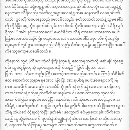
ဒစ်ကလေးကိုအသာငုံလိုက်သည် ပြီးတော့ဒစ်ကိုဝိုက်ပြီး စုတ်ပေးလိုက်တော့
မောင်ခိုင်လည်း မရိုးမရွနဲ့ ဖင်ကော့လာတော့သည် ဒစ်တခုလုံး သရေတွေနဲ့ ရွဲ
နေလေရာ သီရိလည်း ဒစ်ကိုလျှာဖျားလေးနဲ့ ပွတ်ပေးနေသလို လချောင်းကို
လည်း ဂွင်းတိုက်ပေးနေသည် မောင်ခိုင်လည်း စုတ်တသတ်သတ်နဲ့ သူမခေါင်း
ကို ကိုင်ပြီး ရှေ့တိုးနောက်ငင်လုပ်ကာ ပါးစပ်ကိုလိုးနေတော့သည် ” သီရိ လုပ်
စို့ကွာ” ” အင်း နင့်သဘောလေ” မောင်ခိုင်က သီရိ ကားပေးထားသော ပေါင်
ကြားလေးထဲဝင်ထိုင်ပြီး မသွင်းသေးဘဲ ဆောက်ခေါင်းဝမှာ လီးကိုတေ့ပြီး
မွေနှောက်လူပ်ရှားပေးနေသည် သီရိလည်း စိတ်တွေမရိုးမရွဖြစ်လာပြီး အပေါ်
ကိုကော့ကော့ပေးနေမိတယ် ။
ထို့နောက် သူ့ရဲ့ ကြီးမားတဲ့လီးကြီးနဲ့သူမရဲ့ စောက်ဖုတ်ထဲကို မဆံ့မပြဲထိုးမွေ
ရင်း သူမရဲ့နို့တွေကို ဆုပ်ချေပေးလိုက်သည် ” ပြွတ် ..ပြွတ်…အား…
ပြွတ်..အား” လီးကလည်း ကြီး ဆောင့်အားကလည်းကောင်း ကြောင့် သီရိစိတ်
တွေ ဆောက်တည်ရာမရအောင် ဖြစ်ပြီး အားရပါးရ ပေါင်နှစ်ချောင်းကို ဖြဲ
ကားပေးလိုက်လေသည်။ သားအိမ်ကို ဒုတ်ခနဲ ဒုတ်ခနဲ လာလာဆောင့်တော့
တအင်းအင်းနဲ့ စည်းချက်လိုက်ပေးနေမိတယ်။ ခဏကြာတော့ သူလည်း
အဆက်မပြတ် ဒရစပ်ဆောင့်ပြီး နောက်ဆုံး လီးကိုအတင်းဆောင့်သွင်းကာ
သီရိရဲ့ စောက်ဖုတ်ထဲ အရည်တွေကို ပန်းချလိုက်ပါတော့တယ် ပြီးတော့ သူက
သီရိ ကိုယ်ပေါ်လှဲချလိုက်ပြီး နှတ်ခမ်း နှစ်လွာကို ခပ်ဖွဖွလေးနမ်းလိုက်လေ
သည် သူတို့နှစ်ယောက် ရမ္မက်နွံထဲကျွံနေလိုက်တာ အခန်းထဲက ကိုအောင်သူ
ရဲ့ ရေတောင်းသံကြားမှ အလန့်တကြား အဝတ်အစားတွေကောက်ဝတ် ရ