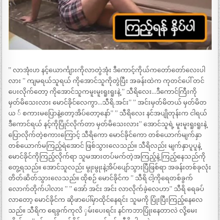
” လာအုံးဟ နင့်ယောင်္ကျားကိုလာတွဲအုံး ဒီကောင့်ကိုယ်ကတော်တော်လေးပါ
လား ” ကျမရယ်သူရယ် ကိုအောင်သူကိုတွဲပြီး အခန်းထဲက ကုတင်ပေါ် တင်
ပေးလိုက်တော့ ကိုအောင်သူကမူးမူးရူးရူးနဲ့ ” သီရိလေး…ဒီကောင်ကြီးကို
မှတ်မိသေးလား မောင်ခိုင်လေကွာ…သီရိ.အင်း” ” အင်းမှတ်မိတယ် မှတ်မိတ
ယ ် စကားမပြောနဲ့တော့အိပ်တော့နော်” ” သီရိလေး နင်အပျိုတုန်းက ငါရယ်
ဒီကောင်ရယ် နင့်ကိုပြိုင်လိုက်တာ မှတ်မိသေးလား” အောင်သူရဲ့ မူးမူးရူးရူးနဲ့
ပြောလိုက်တဲ့စကားကြောင့် သီရိကော မောင်ခိုင်ကော တစ်ယောက်မျက်နှာ
တစ်ယောက်မကြည့်ရဲအောင် ဖြစ်သွားလေသည်။ သီရိလည်း မျက်နှာပူပူနဲ့
မောင်ခိုင်ကိုကြည့်လိုက်ရာ သူမအားတပ်မက်တဲ့အကြည့်နဲ့ ကြည့်နေသည်ကို
တွေ့ရသည်။ အောင်သူလည်း မွုးမွုးနဲ့အိပ်ပျော်သွားပြီဖြစ်ရာ အခန်းတစ်ခုလုံး
တိတ်ဆိတ်သွားလေသည်။ ထိုစဉ် မောင်ခိုင်က ” သီရိ ငါ့ကိုရေတစ်ခွက်
လောက်တိုက်ပါလား ” ” အော် အင်း အင်း လာလိုက်ခဲ့လေဟာ” သီရိ ရေခပ်
လာတော့ မောင်ခိုင်က ဆိုဖာပေါ်မှာထိုင်နေရင်း သူမကို ပြုံးပြီးကြည့်နေလေ
သည်။ သီရိက ရေခွက်ကုလိ ှမ်းပေးရင်း နင်ကဘာပြုံးနေတာလဲ လို့မေး