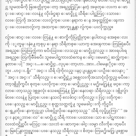
သိုင္းဖက္ၿပီး ေက်ာျပင္ကို အသာပြတ္ေပးေနမိတယ္ ၿပီးေတာ့ ေမာင္ခို
င္က သူမထမီကို ခြၽတ္လိုက္ေတာ့ အရည္႐ြြဲေနတဲ့ အဖုတ္ေလးက ေဖာ
င္းေဖာင္းေလးနဲ႔ လိုးခ်င္စရာ ေမာင္ခိုင္က သီရိေပါင္အတြင္းသားေ
လးေတြကို အသာေလးလွ်က္ေပးေနရာက ေန အဖုတ္အက္ကြဲေၾကာ
င္းေလးတေလွ်ာက္ အထက္ေအာက္စုန္ဆန္ကာ လွ်က္ေပးလိုက္သည္။
လွ်ာေစာင္းေလးေတြနဲ႔ ေစာက္စိကိုပြတ္တိုက္ေနပါတယ္ အေစ့ေလး
ကို ႏွတ္ခမ္းနဲ႔ေတ့စုပ္ ေနရာ သီရိတစ္ေယာက္ အေၾကာေတြဆြဲၿပီး
အရည္ေတြထြက္က်ကာ ၿပီးသြားေလသည္ ေမာင္ခိုင္ကလည္း အားရပါးရ
အရည္ေတြကိုမ်ိဳခ်ၿပီး သူမေပါင္ၾကားထဲကေန ေခါင္းမေဖာ္ဘဲ ဆက္လွ်က္ေ
နတာေပါ့ ” အင္း…ေမာင္ခိုင္…လုပ္ေတာ့ဟာ…အား…ငါမေနႏိုင္ေတာ့
ဘူး ..ဟင္း..ရွီး” ” အင္း သီရိ ငါ့ကိုလည္းနင္ျပန္လုပ္ေပးဦးေလေနာ္ ”
” အင္း အင္း” သီရိလည္း ေမာင္ခိုင္ရဲ႕ ဒစ္ကေလးကိုအသာငုံလိုက္သည္ ၿပီးေ
တာ့ဒစ္ကို၀ိုက္ၿပီး စုတ္ေပးလိုက္ေတာ့ ေမာင္ခိုင္လည္း မ႐ိုးမ႐ြနဲ႔ ဖင္ေကာ့
လာေတာ့သည္ ဒစ္တခုလုံး သေရေတြနဲ႔ ႐ြဲေနေလရာ သီရိလည္း ဒစ္ကိုလွ်ာ
ဖ်ားေလးနဲ႔ ပြတ္ေပးေနသလို လေခ်ာင္းကိုလည္း ဂြင္းတိုက္ေ
ပးေနသည္ ေမာင္ခိုင္လည္း စုတ္တသတ္သတ္နဲ႔ သူမေခါင္းကို ကိုင္ၿပီး
ေရွ႕တိုးေနာက္ငင္လုပ္ကာ ပါးစပ္ကိုလိုးေနေတာ့သည္ ” သီရိ လုပ္စို႔ကြာ” ” အ
င္း နင့္သေဘာေလ” ေမာင္ခိုင္က သီရိ ကားေပးထားေသာ ေပါင္ၾကားေ
လးထဲ၀င္ထိုင္ၿပီး မသြင္းေသးဘဲ ေဆာက္ေခါင္း၀မွာ လီးကိုေတ့ၿပီး
ေမြြေနွာက္လူပ္ရွားေပးေနသည္ သီရိလည္း စိတ္ေတြမ႐ိုးမ႐ြျဖစ္လာၿ