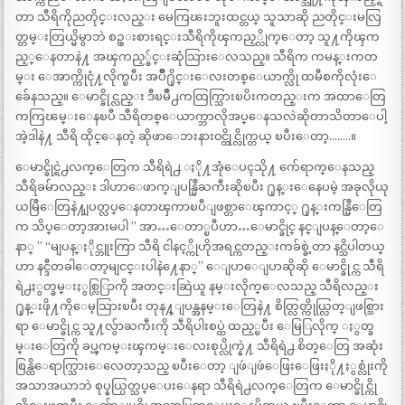
တာ သီရိကိုညတိုင္းလည္း မေကြၽးဘူးထင္တယ္ သူသာဆို ညတိုင္းမလြ
တ္တမ္းတြယ္မိမွာဘဲ စဥ္းစားရင္းသီရိကိုၾကည့္လိုက္ေတာ့ သူ႔ကိုၾက
ည့္ေနတာနဲ႔ အၾကည့္ခ်င္းဆုံသြားေလသည္။ သီရိက ကမန္းကတ
မ္း ေအာက္ကိုငုံ႔လိုက္ၿပီး အပ်ိဳ႐ိုင္းေလးတစ္ေယာက္လို ထမီစကိုလုံးေ
ခ်ေနသည္။ ေမာင္ခိုင္လည္း ဒီၿမိဳ႕ကထြက္သြားၿပိးကတည္းက အထာေတြ
ကကြၽမ္းေနၿပီ သီရိတစ္ေယာက္ဘာလိုအပ္ေနသလဲဆိုတာသိတာေပါ့
အဲ့ဒါနဲ႔ သီရိ ထိုင္ေနတဲ့ ဆိုဖာေဘးနား၀င္ထိုင္လိုက္တယ္ ၿပီးေတာ့……..။
ေမာင္ခိုင္ရဲ႕လက္ေတြက သီရိရဲ႕ ႏို႔အုံေပၚသို႔ က်ေရာက္ေနသည္
သီရိခမ်ာလည္း ဒါဟာေဖာက္ျပန္မြဳႀကီးဆိုၿပီး ႐ုန္းေနေပမဲ့ အခုလိုယု
ယမြဳေတြနဲ႔ျပတ္လပ္ေနတာၾကာၿပီျဖစ္တာေၾကာင့္ ႐ုန္းကန္မြဳေတြ
က သိပ္ေတာ့အားမပါ ” အာ…ေတာ္ၿပီဟာ…ေမာင္ခိုင္ နင္ျပန္ေတာ့ေ
နာ္ ” “မျပန္ႏိုင္ဘူးကြာ သီရိ ငါနင့္ကိုဟိုအရင္ကတည္းကခ်စ္ခဲ့တာ နင္သိပါတယ္
ဟာ နင္ဒီတခါေတာ့မျငင္းပါနဲ႔ေနာ္” ေျပာေျပာဆိုဆို ေမာင္ခိုင္က သီရိ
ရဲ႕ႏွတ္ခမ္းႏွစ္လြြာကို အတင္းဆြဲယူ နမ္းလိုက္ေလသည္ သီရိလည္း
႐ုန္းဖို႔ကိုေမ့သြားၿပီး တုန႔္ျပန္အနမ္းေတြနဲ႔ စိတ္လြတ္ကိုယ္လြတ္ျဖစ္သြား
ရာ ေမာင္ခိုင္က သူ႔လွ်ာႀကီးကို သီရိပါးစပ္ထဲ ထည့္ၿပီး ေမြြလိုက္ ႏွတ္ခ
မ္းေတြကို ခပ္ၾကမ္းၾကမ္းေလးစုပ္လိုက္နဲ႔ သီရိရဲ႕ စိတ္ေတြ အဆုံး
စြန္ထိေရာက္သြားေလေတာ့သည္ ၿပီးေတာ့ ျဖဴျဖဴေဖြးေဖြးႏို႔ႏွစ္လုံးကို
အသာအယာဘဲ စုပ္နယ္ပြတ္သပ္ေပးေနရာ သီရိရဲ႕လက္ေတြက ေမာင္ခိုင္ကို