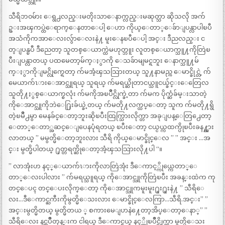
သီရိဘ၀မ်ား ေရွ႕လည္းမတိုးသာေနာက္လည္းမဆုတ္သာ ဆိုသလို အက်
ဥ္းအၾကပ္ထဲေရာက္ေနတာေပါ့ ေဟာ ကိုယ္ေတာ္ေခ်ာျပန္လာပါၿပီ
အသံကိုကအာေလးလွ်ာေလးနဲ႔ မူးေနၿပီေပါ့ အင္း ဒီညလည္း င
တ္ျပန္ၿပီ ဒီညေတာ့ သူတစ္ေယာက္ထဲမဟုတ္ဘူး လူတစ္ေယာက္သူ႔ကိုတြဲၿ
ပီးျပန္လာတယ္ ပထမေတာ့မ်က္ႏွာကို ေသခ်ာမျမင္ရဘူး ေနာက္သူ႔မ်
က္ႏွာကိုျမင္လိုက္ရေတာ့ က်မအံ့ၾသသြားတယ္ သူ႔နာမည္က ေမာင္ခိုင္တဲ့ က်
မေယာက်ၤားေအာင္သူရယ္ သူရယ္ က်မရယ္ဆိုတာငယ္သူငယ္ခ်င္းေတြေလ
သူတို႔ႏွစ္ေယာက္စလုံး က်မကိုအၿပိဳင္လိုက္ခဲ့တာ က်မက ပိုက္ဆံခ်မ္းသာတဲ့
ကိုေအာင္သူကိုဘဲေ႐ြးခ်ယ္ခဲ့တယ္ က်မတို႔လက္ထပ္ေတာ့ သူက က်မတို႔ရွိ
တဲ့ၿမိဳ႕မွာ မေနခ်င္ေတာ့ဘူးဆိုၿပီးထြက္သြားလိုက္တာ အခုျပန္ေတြ႕ေတာ့
ေတာ္ေတာ္အဆင္ေျပေနပုံရတယ္ ၿပီးေတာ့ ငယ္ငယ္ကထက္ပိုၿပီးခန႔္ညား
လာတယ္ ” မမွတ္မိေတာ့ဘူးလား သီရိ ကိုယ္ေမာင္ခိုင္ေလ ” ” အင္း …အ
င္း မွတ္မိပါတယ္ ႐ုတ္တရက္ဆိုေတာ့အံ့ၾသသြားလို႔ပါ “။
” လာအုံးဟ နင့္ေယာက်ၤားကိုလာတြဲအုံး ဒီေကာင့္ကိုယ္ကေတာ္ေ
တာ္ေလးပါလား ” က်မရယ္သူရယ္ ကိုေအာင္သူကိုတြဲၿပီး အခန္းထဲက ကု
တင္ေပၚ တင္ေပးလိုက္ေတာ့ ကိုေအာင္သူကမူးမူး႐ူး႐ူးနဲ႔ ” သီရိေ
လး…ဒီေကာင္ႀကီးကိုမွတ္မိေသးလား ေမာင္ခိုင္ေလကြာ…သီရိ.အင္း” ”
အင္းမွတ္မိတယ္ မွတ္မိတယ ္ စကားမေျပာနဲ႔ေတာ့အိပ္ေတာ့ေနာ္” ”
သီရိေလး နင္အပ်ိဳတုန္းက ငါရယ္ ဒီေကာင္ရယ္ နင့္ကိုၿပိဳင္လိုက္တာ မွတ္မိေသး