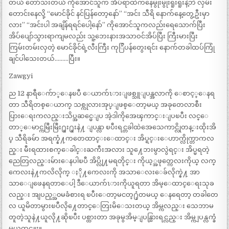
တယ် တော်သးတယ် ကိုအောင်သူက အိပ်ရာထဲကနေမွုးမွုးရူးရူးနဲ့ဘဲ လှမ်း
တောင်းနေလို့ “မောင်ခိုင် နင်ပြန်တော့နော်” “အင်း သီရိ နောက်နေ့တွေ့ဦးမှာ
လား” “အင်းပါ အချိန်ရရင်ပေါ့နော်” ကိုအောင်သူကလည်းရေသောက်ပြီး
အိပ်ပျော်သွားရာကျမလည်း သူ့ဘေးနားအသာဝင်အိပ်ပြီး ကြီးမားပြီး
ကြမ်းတမ်းလှတဲ့ မောင်ခိုင်ရဲ့လီးကြီး ကုြိပန်တွေးရင်း နောက်တခါထပ်ကြုံ
ချင်ပါသေးတယ်………ပြီး။
Zawgyi
ည 12 နာရီေက်ာ္ေနၿပီ ေယာက်ၤားျဖစ္သူျပန္အလာကို ေစာင့္ေနရ
တာ သီရိတစ္ေယာက္ သစ္ကုလားအုပ္ျဖစ္ေတာ့မယ္ အခုတေလာစီး
ပြားေရးကလည္းသိပ္အဆင္မေျပ အဲ့ဒါကိုအေၾကာင္းျပၿပီး လင္ေ
တာ္ေမာင္ကမြဳးမြဳး႐ူး႐ူးနဲ႔ ျပန္လာ ၿပီးရင္တခါထဲအေသေကာင္လိုတန္းထိုးအိ
ပ္ သီရိခမ်ာ အရက္နံ႔ကတေထာင္းေထာင္း အိပ္ရင္းေဟာက္လိုက္တာကလ
ည္း မီးရထားစက္ေခါင္းႀကီးအလား သူ႔ေဘးမွာလွဲရင္း အိပ္မရတဲ့
ညေတြလည္းမ်ားေနပါၿပီ အိပ္လို႔မရတိုင္း ကိုယ့္အဖုတ္ကေလးကိုယ္ လက္
ကေလးနဲ႔ကလိလိုက္ ႏို႔ကေလးကို အသာေလးေခ်လိုက္နဲ႔ အာ
သာေျဖေနရတာေပါ့ ဒီေယာက်ၤားကိုယူရတာ အိမ္ေထာင္ေရးသုခ
လည္း အျပည့္အ၀မခံစားရ ၿပီးေတာ့မငတ္႐ုံတမယ္ ေနရေတာ့ တခါတေ
လ ယူမိတာမွားၿပီလို႔ေတာင္ေတြးမိေသးတယ္ အိမ္ကလည္း သေဘာမ
တူတဲ့သူနဲ႔ယူလို႔ဆိုၿပီး ပစ္ထားတာ အခုမွအိမ္ျပန္သြားရင္လည္း အိမ္ကျပန္လက္ခံ
မယ္မထင္ဘူး။