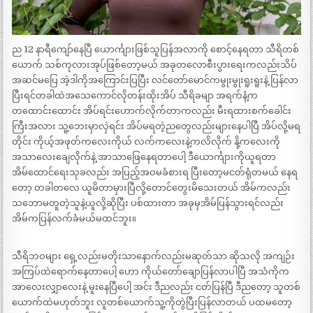
ည 12 နာရီကျော်နေပြီ ယောင်္ကျားဖြစ်သူပြန်အလာကို စောင့်နေရတာ သီရိတစ်
ယောက် သစ်ကုလားအုပ်ဖြစ်တော့မယ် အခုတလောစီးပွားရေးကလည်းသိပ်
အဆင်မပြေ အဲ့ဒါကိုအကြောင်းပြပြီး လင်တော်မောင်ကမွုးမွုးရူးရူးနဲ့ ပြန်လာ
ပြီးရင်တခါထဲအသေကောင်လိုတန်းထိုးအိပ် သီရိခမျာ အရက်နံ့က
တထောင်းထောင်း အိပ်ရင်းဟောက်လိုက်တာကလည်း မီးရထားစက်ခေါင်း
ကြီးအလား သူ့ဘေးမှာလှဲရင်း အိပ်မရတဲ့ညတွေလည်းများနေပါပြီ အိပ်လို့မရ
တိုင်း ကိုယ့်အဖုတ်ကလေးကိုယ် လက်ကလေးနဲ့ကလိလိုက် နို့ကလေးကို
အသာလေးချေလိုက်နဲ့ အာသာဖြေနေရတာပေါ့ ဒီယောင်္ကျားကိုယူရတာ
အိမ်ထောင်ရေးသုခလည်း အပြည့်အဝမခံစားရ ပြီးတော့မငတ်ရုံတမယ် နေရ
တော့ တခါတလေ ယူမိတာမှားပြီလို့တောင်တွေးမိသေးတယ် အိမ်ကလည်း
သဘောမတူတဲ့သူနဲ့ယူလို့ဆိုပြီး ပစ်ထားတာ အခုမှအိမ်ပြန်သွားရင်လည်း
အိမ်ကပြန်လက်ခံမယ်မထင်ဘူး။
သီရိဘဝများ ရှေ့လည်းမတိုးသာနောက်လည်းမဆုတ်သာ ဆိုသလို အကျဉ်း
အကြပ်ထဲရောက်နေတာပေါ့ ဟော ကိုယ်တော်ချောပြန်လာပါပြီ အသံကိုက
အာလေးလျှာလေးနဲ့ မူးနေပြီပေါ့ အင်း ဒီညလည်း ငတ်ပြန်ပြီ ဒီညတော့ သူတစ်
ယောက်ထဲမဟုတ်ဘူး လူတစ်ယောက်သူ့ကိုတွဲပြီးပြန်လာတယ် ပထမတော့