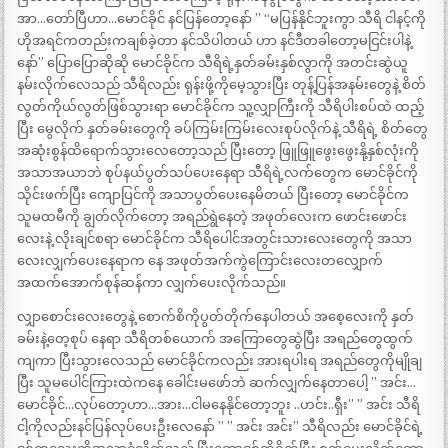
အာ…တော်ပြီဟာ…မောင်ခိုင် နင်ပြန်တော့နော် ” “မပြန်နိုင်ဘူးကွာ သီရိ ငါနင့်ကို
ဟိုအရင်ကတည်းကချစ်ခဲ့တာ နင်သိပါတယ် ဟာ နင်ဒီတခါတော့မငြင်းပါနဲ့
နော်” ပြောပြောဆိုဆို မောင်ခိုင်က သီရိရဲ့နှတ်ခမ်းနှစ်လွာကို အတင်းဆွဲယူ
နမ်းလိုက်လေသည် သီရိလည်း ရုန်းဖို့ကိုမေ့သွားပြီး တုန့်ပြန်အနမ်းတွေနဲ့ စိတ်
လွတ်ကိုယ်လွတ်ဖြစ်သွားရာ မောင်ခိုင်က သူ့လျှာကြီးကို သီရိပါးစပ်ထဲ ထည့်
ပြီး မွေလိုက် နှတ်ခမ်းတွေကို ခပ်ကြမ်းကြမ်းလေးစုပ်လိုက်နဲ့ သီရိရဲ့ စိတ်တွေ
အဆုံးစွန်ထိရောက်သွားလေတော့သည် ပြီးတော့ ဖြူဖြူဖွေးဖွေးနို့နှစ်လုံးကို
အသာအယာဘဲ စုပ်နယ်ပွတ်သပ်ပေးနေရာ သီရိရဲ့လက်တွေက မောင်ခိုင်ကို
သိုင်းဖက်ပြီး ကျောပြင်ကို အသာပွတ်ပေးနေမိတယ် ပြီးတော့ မောင်ခိုင်က
သူမထမီကို ချွတ်လိုက်တော့ အရည်ရွဲနေတဲ့ အဖုတ်လေးက ဖောင်းဖောင်း
လေးနဲ့ လိုးချင်စရာ မောင်ခိုင်က သီရိပေါင်အတွင်းသားလေးတွေကို အသာ
လေးလျှက်ပေးနေရာက နေ အဖုတ်အက်ကွဲကြောင်းလေးတလျှောက်
အထက်အောက်စုန်ဆန်ကာ လျှက်ပေးလိုက်သည်။
လျှာစောင်းလေးတွေနဲ့ စောက်စိကိုပွတ်တိုက်နေပါတယ် အစေ့လေးကို နှတ်
ခမ်းနဲ့တေ့စုပ် နေရာ သီရိတစ်ယောက် အကြောတွေဆွဲပြီး အရည်တွေထွက်
ကျကာ ပြီးသွားလေသည် မောင်ခိုင်ကလည်း အားရပါးရ အရည်တွေကိုမျိုချ
ပြီး သူမပေါင်ကြားထဲကနေ ခေါင်းမဖော်ဘဲ ဆက်လျှက်နေတာပေါ့ ” အင်း…
မောင်ခိုင်…လုပ်တော့ဟာ…အား…ငါမနေနိုင်တော့ဘူး ..ဟင်း..ရှီး” ” အင်း သီရိ
ငါ့ကိုလည်းနင်ပြန်လုပ်ပေးဦးလေနော် ” ” အင်း အင်း” သီရိလည်း မောင်ခိုင်ရဲ့