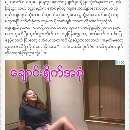
မျက်နှာကို သေချာမမြင်ရဘူး နောက်သူ့မျက်နှာကိုမြင်လိုက်ရတော့ ကျမအံ့
သြသွားတယ် သူ့နာမည်က မောင်ခိုင်တဲ့ ကျမယောင်္ကျားအောင်သူရယ် သူ
ရယ် ကျမရယ်ဆိုတာငယ်သူငယ်ချင်းတွေလေ သူတို့နှစ်ယောက်စလုံး ကျ
မကိုအပြိုင်လိုက်ခဲ့တာ ကျမက ပိုက်ဆံချမ်းသာတဲ့ ကိုအောင်သူကိုဘဲ
ရွေးချယ်ခဲ့တယ် ကျမတို့လက်ထပ်တော့ သူက ကျမတို့ရှိတဲ့မြို့မှာ မနေချင်
တော့ဘူးဆိုပြီးထွက်သွားလိုက်တာ အခုပြန်တွေ့တော့ တော်တော်အဆင်ပြေ
နေပုံရတယ် ပြီးတော့ ငယ်ငယ်ကထက်ပိုပြီးခန့်ညားလာတယ် ” မမှတ်မိတော့
ဘူးလား သီရိ ကိုယ်မောင်ခိုင်လေ ” ” အင်း …အင်း မှတ်မိပါတယ် ရုတ်တရက်
ဆိုတော့အံ့သြသွားလို့ပါ “။