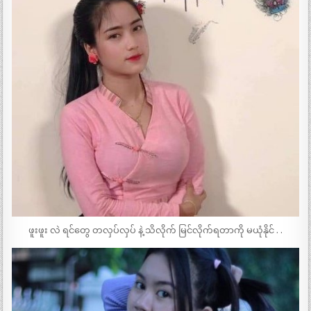
ဖူးဖူး လဲ ရင်တွေ တလှပ်လှပ် နဲ့ သိလိုက် မြင်လိုက်ရတာကို မယုံနိုင် . .