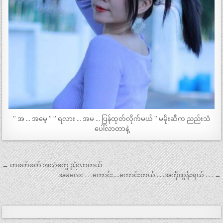
” အ … အမေ့ ” ” ရလား … အမ … ပြန်ထုတ်လိုက်မယ် ” မမိုးဆီက ညည်းသံ
ပေါ်လာတာနဲ့
Post
← တဖတ်ဖတ် အသံတွေ ညံလာတယ်
navigation
အမလေး . . .ကောင်း….ကောင်းတယ်……အကိုထွန်းရယ် . . . →