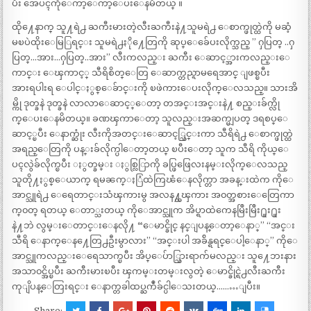
ပီး အေပၚကိုေကာ့ေကာ့ေပးေနမိတယ္ ။
ထို႔ေနာက္ သူ႔ရဲ႕ ႀကီးမားတဲ့လီးႀကီးနဲ႔သူမရဲ႕ ေစာက္ဖုတ္ထဲကို မဆံ့
မၿပဲထိုးေမြြရင္း သူမရဲ႕ႏို႔ေတြကို ဆုပ္ေခ်ေပးလိုက္သည္ ” ႁပြတ္ ..ႁ
ပြတ္…အား…ႁပြတ္..အား” လီးကလည္း ႀကီး ေဆာင့္အားကလည္းေ
ကာင္း ေၾကာင့္ သီရိစိတ္ေတြ ေဆာက္တည္ရာမရေအာင္ ျဖစ္ၿပီး
အားရပါးရ ေပါင္ႏွစ္ေခ်ာင္းကို ၿဖဲကားေပးလိုက္ေလသည္။ သားအိ
မ္ကို ဒုတ္ခနဲ ဒုတ္ခနဲ လာလာေဆာင့္ေတာ့ တအင္းအင္းနဲ႔ စည္းခ်က္လို
က္ေပးေနမိတယ္။ ခဏၾကာေတာ့ သူလည္းအဆက္မျပတ္ ဒရစပ္ေ
ဆာင့္ၿပီး ေနာက္ဆုံး လီးကိုအတင္းေဆာင့္သြင္းကာ သီရိရဲ႕ ေစာက္ဖုတ္ထဲ
အရည္ေတြကို ပန္းခ်လိုက္ပါေတာ့တယ္ ၿပီးေတာ့ သူက သီရိ ကိုယ္ေ
ပၚလွဲခ်လိုက္ၿပီး ႏွတ္ခမ္း ႏွစ္လြြာကို ခပ္ဖြဖြေလးနမ္းလိုက္ေလသည္
သူတို႔ႏွစ္ေယာက္ ရမၼက္ႏြံထဲကြၽံေနလိုက္တာ အခန္းထဲက ကိုေ
အာင္သူရဲ႕ ေရေတာင္းသံၾကားမွ အလန႔္တၾကား အ၀တ္အစားေတြေကာ
က္၀တ္ ရတယ္ ေတာ္သးတယ္ ကိုေအာင္သူက အိပ္ရာထဲကေနမြဳးမြဳး႐ူး႐ူး
နဲ႔ဘဲ လွမ္းေတာင္းေနလို႔ “ေမာင္ခိုင္ နင္ျပန္ေတာ့ေနာ္” “အင္း
သီရိ ေနာက္ေန႔ေတြ႕ဦးမွာလား” “အင္းပါ အခ်ိန္ရရင္ေပါ့ေနာ္” ကိုေ
အာင္သူကလည္းေရေသာက္ၿပီး အိပ္ေပ်ာ္သြားရာက်မလည္း သူ႔ေဘးနား
အသာ၀င္အိပ္ၿပီး ႀကီးမားၿပီး ၾကမ္းတမ္းလွတဲ့ ေမာင္ခိုင္ရဲ႕လီးႀကီး
ကုျိပန္ေတြးရင္း ေနာက္တခါထပ္ႀကဳံခ်င္ပါေသးတယ္………ျပီး။
Share: