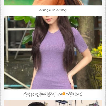
ေမာင္ မ သိ ေအာင္
ကိုကိုနှင့် ကျွန်မ၏ ဖြစ်ရပ်များ
အပိုင်း (၃+၄)