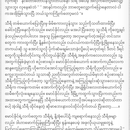
လိုက်ရာ ” နင်တော်တော်ပိန်သွားတယ်နော် သီရိ ဒါပေမဲ့ အလှကတော့မလျော့
သွားဘူး လှနေဆဲဘဲ ” ” အာနင်ကလည်း ဘာတွေလျှောက်ပြောနေတာလဲ ငါ
ကအအိုဖြစ်သွားပြီ ဘယ်သူကကြိုက်တော့မလဲ “။
သီရိ တစ်ယောက်ပြောပြီးမှ မိမိစကားလွန်သွား သည်ကိုသတိထားမိပြီး
ခေါင်းငုံပြီးနေလိုက်သည်။ မောင်ခိုင်လည်း မအပါ ပြီးတော့ သူသီရိ ကိုတွေ့ချင်
ခဲ့သည်မဟုတ်ပါလား အခုသူ ပြန်တွေ့တော့ အလှမပျက်တဲ့အပြင် တင်သား
တွေက ကားထွက်ပြီး နို့နှစ်လုံးကလည်း ငယ်ငယ်ကထက်ပိုပြီးဖွံ့ဖြိုးနေသည်။
တကယ်ဆို သူ အောင်သူလို ပိုက်ဆံမချမ်းသာခဲ့လို့ပေါ့ မဟုတ်ရင် ဒီတင် ဒီရင်
တွေကိုသူစိတ်တိုင်းကျ ကိုင်တွယ်နိုင်ပြီး သီရိရဲ့အဖုတ်ကလေးဟာလည်း သူ့
အတွက်ဖြစ်ခဲ့မှာဘဲ စဉ်းစားရင်း မောင်ခိုင်တစ်ယောက် အောက်ကညီလေးက
ဆန္ဒတွေပြလာပြီ ဟိုကောင်အောင်သူ့ကိုကြည့်ရတာ သီရိကိုညတိုင်းလည်း မ
ကျွေးဘူးထင်တယ် သူသာဆို ညတိုင်းမလွတ်တမ်းတွယ်မိမှာဘဲ စဉ်းစားရင်း
သီရိကိုကြည့်လိုက်တော့ သူ့ကိုကြည့်နေတာနဲ့ အကြည့်ချင်းဆုံသွားလေသည်။
သီရိက ကမန်းကတမ်း အောက်ကိုငုံ့လိုက်ပြီး အပျိုရိုင်းလေးတစ်ယောက်လို
ထမီစကိုလုံးချေနေသည်။ မောင်ခိုင်လည်း ဒီမြို့ကထွက်သွားပြိးကတည်းက
အထာတွေကကျွမ်းနေပြီ သီရိတစ်ယောက်ဘာလိုအပ်နေသလဲဆိုတာသိတာ
ပေါ့ အဲ့ဒါနဲ့ သီရိ ထိုင်နေတဲ့ ဆိုဖာဘေးနားဝင်ထိုင်လိုက်တယ် ပြီးတော့……..။
မောင်ခိုင်ရဲ့လက်တွေက သီရိရဲ့ နို့အုံပေါ်သို့ ကျရောက်နေသည် သီရိခမျာ
လည်း ဒါဟာဖောက်ပြန်မွုကြီးဆိုပြီး ရုန်းနေပေမဲ့ အခုလိုယုယမွုတွေနဲ့
ပြတ်လပ်နေတာကြာပြီဖြစ်တာကြောင့် ရုန်းကန်မွုတွေက သိပ်တော့အားမပါ ”