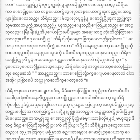
လား” ေအာင္သူရဲ႕ မူးမူး႐ူး႐ူးနဲ႔ေျပာလိုက္တဲ့စကားေၾကာင့္ သီရိေ
ကာ ေမာင္ခိုင္ေကာ တစ္ေယာက္မ်က္ႏွာတစ္ေယာက္မၾကည့္ရဲေအာင္
ျဖစ္သြားေလသည္။ သီရိလည္း မ်က္ႏွာပူပူနဲ႔ ေမာင္ခိုင္ကိုၾကည့္လိုက္ရာ
သူမအားတပ္မက္တဲ့အၾကည့္နဲ႔ ၾကည့္ေနသည္ကိုေတြ႕ရသည္။ ေအာင္
သူလည္း မြဳးမြဳးနဲ႔အိပ္ေပ်ာ္သြားၿပီျဖစ္ရာ အခန္းတစ္ခုလုံးတိတ္ဆိတ္သြားေ
လသည္။ ထိုစဥ္ ေမာင္ခိုင္က ” သီရိ ငါ့ကိုေရတစ္ခြက္ေလာက္တိုက္ပါလား ” ” ေ
အာ္ အင္း အင္း လာလိုက္ခဲ့ေလဟာ” သီရိ ေရခပ္လာေတာ့ ေမာင္ခိုင္က ဆို
ဖာေပၚမွာထိုင္ေနရင္း သူမကို ၿပဳံးၿပီးၾကည့္ေနေလသည္။ သီရိက
ေရခြက္ကုလိ ွမ္းေပးရင္း နင္ကဘာၿပဳံးေနတာလဲ လို႔ေမးလိုက္ရာ ” န
င္ေတာ္ေတာ္ပိန္သြားတယ္ေနာ္ သီရိ ဒါေပမဲ့ အလွကေတာ့မေလ်ာ့သြား
ဘူး လွေနဆဲဘဲ ” ” အာနင္ကလည္း ဘာေတြေလွ်ာက္ေျပာေနတာလဲ ငါက
အအိုျဖစ္သြားၿပီ ဘယ္သူကႀကိဳက္ေတာ့မလဲ “။
သီရိ တစ္ေယာက္ေျပာၿပီးမွ မိမိစကားလြန္သြား သည္ကိုသတိထားမိၿပီး
ေခါင္းငုံၿပီးေနလိုက္သည္။ ေမာင္ခိုင္လည္း မအပါ ၿပီးေတာ့ သူသီရိ
ကိုေတြ႕ခ်င္ခဲ့သည္မဟုတ္ပါလား အခုသူ ျပန္ေတြ႕ေတာ့ အလွမပ်က္တဲ့အျပင္
တင္သားေတြက ကားထြက္ၿပီး ႏို႔ႏွစ္လုံးကလည္း ငယ္ငယ္ကထက္ပိုၿပီးဖြံ႕ၿ
ဖိဳးေနသည္။ တကယ္ဆို သူ ေအာင္သူလို ပိုက္ဆံမခ်မ္းသာခဲ့လို႔ေပါ့ မဟုတ္ရင္ ဒီ
တင္ ဒီရင္ ေတြကိုသူစိတ္တိုင္းက် ကိုင္တြယ္ႏိုင္ၿပီး သီရိရဲ႕အဖုတ္ကေလးဟာ
လည္း သူ႔အတြက္ျဖစ္ခဲ့မွာဘဲ စဥ္းစားရင္း ေမာင္ခိုင္တစ္ေယာက္ ေ
အာက္ကညီေလးက ဆႏၵေတြျပလာၿပီ ဟိုေကာင္ေအာင္သူ႔ကိုၾကည့္ရ