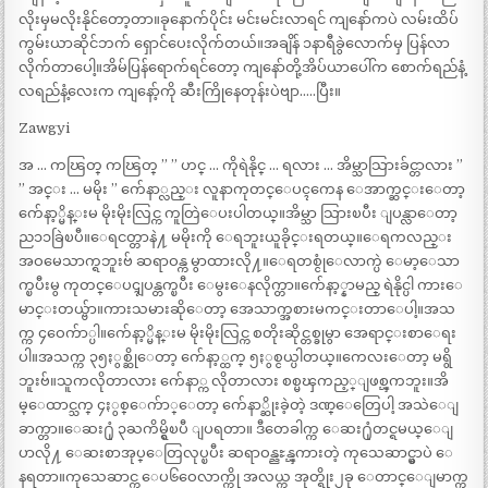
လိုးမှမလိုးနိုင်တော့တာ။ခုနောက်ပိုင်း မင်းမင်းလာရင် ကျနော်ကပဲ လမ်းထိပ်
ကွမ်းယာဆိုင်ဘက် ရှောင်ပေးလိုက်တယ်။အချိန် ၁နာရီခွဲလောက်မှ ပြန်လာ
လိုက်တာပေါ့။အိမ်ပြန်ရောက်ရင်တော့ ကျနော်တို့အိပ်ယာပေါ်က စောက်ရည်နံ့
လရည်နံ့လေးက ကျနော့်ကို ဆီးကြိုနေတုန်းပဲဗျာ…..ပြီး။
Zawgyi
အ … ကၽြတ္ ကၽြတ္ ” ” ဟင္ … ကိုရဲနိုင္ … ရလား … အိမ္သာသြားခ်င္တာလား ”
” အင္း … မမိုး ” က်ေနာ္လည္း လူနာကုတင္ေပၚကေန ေအာက္ဆင္းေတာ့
က်ေနာ့္မိန္းမ မိုးမိုးလြင္က ကူတြဲေပးပါတယ္။အိမ္သာ သြားၿပီး ျပန္လာေတာ့
ည၁၁ခြဲၿပီ။ေရငတ္တာနဲ႔ မမိုးကို ေရဘူးယူခိုင္းရတယ္။ေရကလည္း
အဝမေသာက္ရဘူးဗ် ဆရာဝန္က မွာထားလို႔။ေရတစ္ငုံေလာက္ပဲ ေမာ့ေသာ
က္ၿပီးမွ ကုတင္ေပၚျပန္တက္ၿပီး ေမွးေနလိုက္တာ။က်ေနာ့္နာမည္ ရဲနိုင္ပါ ကားေ
မာင္းတယ္ဗ်ာ။ကားသမားဆိုေတာ့ အေသာက္အစားမကင္းတာေပါ့။အသ
က္က ၄ဝေက်ာ္ပါ။က်ေနာ့္မိန္းမ မိုးမိုးလြင္က စတိုးဆိုင္တစ္ခုမွာ အေရာင္းစာေရး
ပါ။အသက္က ၃၅ႏွစ္ဆိုေတာ့ က်ေနာ့္ထက္ ၅ႏွစ္ငယ္ပါတယ္။ကေလးေတာ့ မရွိ
ဘူးဗ်။သူကလိုတာလား က်ေနာ္က လိုတာလား စစ္မၾကည့္ျဖစ္ၾကဘူး။အိ
မ္ေထာင္သက္ ၄ႏွစ္ေက်ာ္ေတာ့ က်ေနာ္ဆိုးခဲ့တဲ့ ဒဏ္ေတြေပါ့ အသဲေျ
ခာက္တာ။ေဆး႐ုံ ၃ႀကိမ္ရွိၿပီ ျပရတာ။ ဒီတေခါက္က ေဆး႐ုံတင္ရမယ္ေျ
ပာလို႔ ေဆးစာအုပ္ေတြလုပ္ၿပီး ဆရာဝန္ညႊန္ၾကားတဲ့ ကုသေဆာင္မွာပဲ ေ
နရတာ။ကုသေဆာင္က ေပ၆ဝေလာက္ကို အလယ္က အုတ္ရိုး၂ခု ေတာင္ေျမာက္က