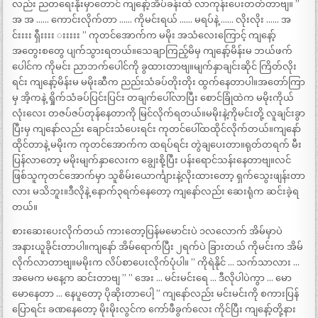
လည်း ညတရေးနိုးမှာတောင် ကျနော့်အိပ်ခန်းထဲ လာကုန်းပေးတတ်တာဗျ။ ”
အ အ …… ကောင်းလိုက်တာ …… ကိုမင်းရယ် …… မရပ်နဲ့ …… လိုးလိုး …… အ
င်းးးး ရှီးးးး းးးးး ” ကုတင်အောက်က မမိုး အသံလေးကြောင့် ကျနော့်
အတွေးစတွေ ပျက်သွားရတယ်။သေချာကြည့်မိမှ ကျနော့်မိန်းမ ဘယ်ဖက်
ပေါင်က ကိုမင်း ညာဘက်ပေါင်ကို ခွထားတာဗျ။မျက်နှာချင်းဆိုင် ကြိတ်လိုး
ရင်း ကျနော့်မိန်းမ မမိုးဆီက ညည်းသံခပ်တိုးတိုး ထွက်နေတာပါ။အတော်ကြာ
မှ အိ့ကနဲ့ ရှိုက်သံခပ်ပြင်းပြင်း တချက်ပေါ်လာပြီး စောင်ခြုံထဲက မမိုးကိုယ်
လုံးလေး တဇပ်ဇပ်တုန်နေတာကို မြင်လိုက်ရတယ်။မမိုးနဲ့ကိုမင်းတို့ လူချင်းခွာ
ပြီးမှ ကျနော်လည်း ချောင်းသံပေးရင်း ကုတင်ပေါ်ထထိုင်လိုက်တယ်။ကျနော်
ထိုင်တာနဲ့ မမိုးက ကုတင်အောက်က ထရပ်ရင်း တွဲချပေးတာ။ရုတ်တရက် မီး
ပြန်လာတော့ မမိုးမျက်နှာလေးက ချွေးစို့ပြီး ပန်းရောင်သန်းနေတာဗျ။လင်
ဖြစ်သူကုတင်အောက်မှာ သူစိမ်းယောင်္ကျားနဲ့လိုးထားတော့ ရှက်သွေးဖျန်းတာ
လား မသိဘူး။ဒီလိုနဲ့ နောက်၃ရက်နေတော့ ကျနော်လည်း ဆေးရုံက ဆင်းခဲ့ရ
တယ်။
စားဆေးပေးလိုက်တယ် ကားတော့ပြန်မမောင်းပဲ ၁လလောက် အိမ်မှာပဲ
အနားယူခိုင်းတာပါ။ကျနော် အိမ်ရောက်ပြီး ၂ရက်ပဲ ခြားတယ် ကိုမင်းက အိမ်
လိုက်လာတာဗျ။မမိုးက လိပ်စာပေးလိုက်ပုံပါ။ ” ကိုရဲနိုင် … သက်သာလား …
အမေက မနေ့က ဆင်းတာဗျ ” ” အေး … မင်းမင်းရေ … ဒီလိုပါပဲကွာ … မော
မောနေတာ … နေပူတော့ ပိုဆိုးတာပေါ့ ” ကျနော်လည်း မင်းမင်းကို စကားပြန်
ပြောရင်း ခဏနေတော့ မိုးမိုးလွင်က ကော်ဖီခွက်လေး ကိုင်ပြီး ကျနော့်တို့နား