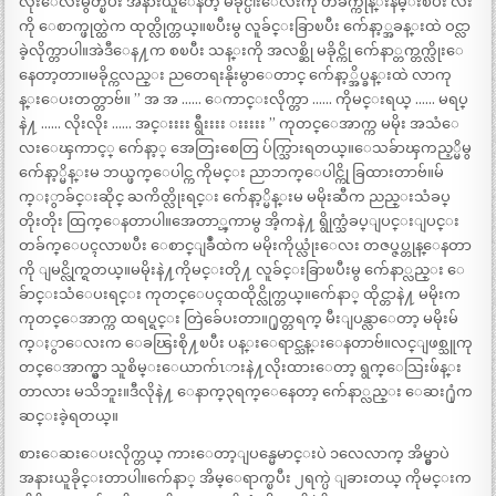
လုံးေလးမွိတ္ၿပီး အနားယူေနတဲ့ မခိုင္ပါးေလးကို တခ်က္ကုန္းနမ္းၿပီး လီး
ကို ေစာက္ဖုတ္ထဲက ထုတ္လိုက္တယ္။ၿပီးမွ လူခ်င္းခြာၿပီး က်ေနာ့္အခန္းထဲ ဝင္လာ
ခဲ့လိုက္တာပါ။အဲဒီေန႔က စၿပီး သန္းကို အလစ္ဆို မခိုင္ကို က်ေနာ္တက္တက္လိုးေ
နေတာ့တာ။မခိုင္ကလည္း ညတေရးနိုးမွာေတာင္ က်ေနာ့္အိပ္ခန္းထဲ လာကု
န္းေပးတတ္တာဗ်။ ” အ အ …… ေကာင္းလိုက္တာ …… ကိုမင္းရယ္ …… မရပ္
နဲ႔ …… လိုးလိုး …… အင္းးးး ရွီးးးး းးးးး ” ကုတင္ေအာက္က မမိုး အသံေ
လးေၾကာင့္ က်ေနာ့္ အေတြးစေတြ ပ်က္သြားရတယ္။ေသခ်ာၾကည့္မိမွ
က်ေနာ့္မိန္းမ ဘယ္ဖက္ေပါင္က ကိုမင္း ညာဘက္ေပါင္ကို ခြထားတာဗ်။မ်
က္ႏွာခ်င္းဆိုင္ ႀကိတ္လိုးရင္း က်ေနာ့္မိန္းမ မမိုးဆီက ညည္းသံခပ္
တိုးတိုး ထြက္ေနတာပါ။အေတာ္ၾကာမွ အိ့ကနဲ႔ ရွိုက္သံခပ္ျပင္းျပင္း
တခ်က္ေပၚလာၿပီး ေစာင္ျခဳံထဲက မမိုးကိုယ္လုံးေလး တဇပ္ဇပ္တုန္ေနတာ
ကို ျမင္လိုက္ရတယ္။မမိုးနဲ႔ကိုမင္းတို႔ လူခ်င္းခြာၿပီးမွ က်ေနာ္လည္း ေ
ခ်ာင္းသံေပးရင္း ကုတင္ေပၚထထိုင္လိုက္တယ္။က်ေနာ္ ထိုင္တာနဲ႔ မမိုးက
ကုတင္ေအာက္က ထရပ္ရင္း တြဲခ်ေပးတာ။႐ုတ္တရက္ မီးျပန္လာေတာ့ မမိုးမ်
က္ႏွာေလးက ေခၽြးစို႔ၿပီး ပန္းေရာင္သန္းေနတာဗ်။လင္ျဖစ္သူကု
တင္ေအာက္မွာ သူစိမ္းေယာက်ၤားနဲ႔လိုးထားေတာ့ ရွက္ေသြးဖ်န္း
တာလား မသိဘူး။ဒီလိုနဲ႔ ေနာက္၃ရက္ေနေတာ့ က်ေနာ္လည္း ေဆး႐ုံက
ဆင္းခဲ့ရတယ္။
စားေဆးေပးလိုက္တယ္ ကားေတာ့ျပန္မေမာင္းပဲ ၁လေလာက္ အိမ္မွာပဲ
အနားယူခိုင္းတာပါ။က်ေနာ္ အိမ္ေရာက္ၿပီး ၂ရက္ပဲ ျခားတယ္ ကိုမင္းက