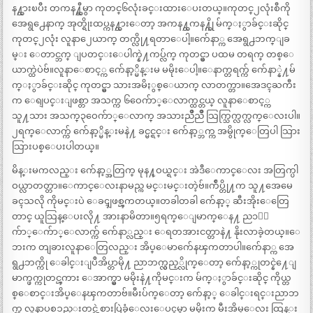
န႔္ထားၿပီး တကန႔္ဆီမွာ ကုတင္၆လုံးခင္းထားေပးတယ္။ကုတင္၂လုံးစီကို
အေရွ႕ေနာက္ အုတ္ရိုးထပ္ကန႔္ထားေတာ့ အကန႔္တကန႔္ကို မ်က္ႏွာခ်င္းဆိုင္
ကုတင္၂လုံး လူနာ၂ေယာက္ တက္လို႔ရတာေပါ့။က်ေနာ္က အေရွ႕ဘက္ျခ
မ္း ေတာင္ဘက္ ျပတင္းေပါက္နဲ႔ကပ္လ်က္ ကုတင္မွာ ပထမ တရက္ တစ္ေ
ယာက္ထဲပဲဗ်။လူနာေစာင့္က က်ေနာ့္မိန္းမ မမိုးေပါ့။ေနာက္တရက္က် က်ေနာ္နဲ႔မ်
က္ႏွာခ်င္းဆိုင္ ကုတင္မွာ သားအမိႏွစ္ေယာက္ လာတက္တာ။အေဒၚႀကီး
က ေရျပင္းျဖစ္တာ အသက္က ၆ဝေက်ာ္ေလာက္ထင္တယ္ လူနာေစာင့္က
သူ႔သား အသက္၃ဝေက်ာ္ေလာက္ အသားညိဳညိဳ သြက္သြက္လက္လက္ေလးပါ။
၂ရက္ေလာက္က် က်ေနာ့္မိန္းမနဲ႔ ခင္မင္ရင္း က်ေနာ့္ဘက္က အမွိုက္ေတြပါ သြား
သြားပစ္ေပးပါတယ္။
မိန္းမကလည္း က်ေနာ့္အတြက္ မုန႔္ဝယ္ရင္း အဲဒီေကာင္ေလး အတြက္ပါ
ဝယ္လာတတ္တာ။ေကာင္ေလးနာမည္က မင္းမင္းတဲ့ဗ်။က်ဳပ္တို႔က သူ႔အေမေ
ခၚသလို ကိုမင္းပဲ ေခၚျဖစ္ၾကတယ္။တခါတခါ က်ေနာ့္ ဆီးအိုးေတြေ
တာင္ ယူသြန္ေပးလို႔ အားနာမိတာ။၅ရက္ေျမာက္ေန႔ ည၁၂ေ
က်ာ္ေက်ာ္ေလာက္က် က်ေနာ္လည္း ေရတအားငတ္တာနဲ႔ နိုးလာခဲ့တယ္။ေ
ဘးက တျခားလူနာေတြလည္း အိပ္ေမာက်ေနၾကတာပါ။က်ေနာ္က အေ
ရွ႕ဘက္ကို ေခါင္းျပဳအိပ္တာမို႔ ညာဘက္လွည့္လိုက္ေတာ့ က်ေနာ့္ကုတင္နဲ႔ေျ
မာက္ဖက္ကုတင္ၾကား ေအာက္မွာ မမိုးနဲ႔ကိုမင္းက မ်က္ႏွာခ်င္းဆိုင္ ကိုယ္တ
စ္ေစာင္းအိပ္ေနၾကတာဗ်။မီးပ်က္ေတာ့ က်ေနာ့္ ေခါင္းရင္းညာဘ
က္က လူနာပစၥည္းတင္တဲ့စားပြဲခုံေလးေပၚမွာ မမိုးက မီးအိမ္ေလး ထြန္း