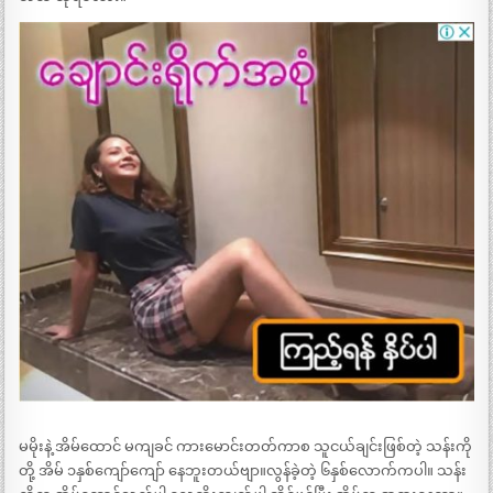
မမိုးနဲ့ အိမ်ထောင် မကျခင် ကားမောင်းတတ်ကာစ သူငယ်ချင်းဖြစ်တဲ့ သန်းကို
တို့ အိမ် ၁နှစ်ကျော်ကျော် နေဘူးတယ်ဗျာ။လွန်ခဲ့တဲ့ ၆နှစ်လောက်ကပါ။ သန်း