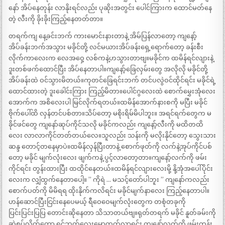
နော် အိပ်နေတုန်း လာနိုးရင်လည်း ပုဆိုးအတွင်း ပေါင်ကြားက ထောင်မတ်နေ
တဲ့ လီးကို ခိုးခိုးကြည့်နေတတ်တာ။
တရက်ကျ နေ့ခင်းဘက် ကားမောင်းနားတာနဲ့ အိမ်ပြန်လာတော့ ကျနော့်
အိပ်ခန်းဘက်အသွား မခိုင်တို့ လင်မယားအိပ်ခန်းရှေ့ရောက်တော့ ခန်းစီး
လိုက်ကာလေးက လေအဝှေ့ လစ်ကနဲ့ဟသွားတာဗျ။မခိုင်က ထမိန်ရင်လျားနဲ့
ဒူးတစ်ဖက်ထောင်ပြီး အိပ်နေတာပါ။ကျနော့်ခြေလှမ်းတွေ အလိုလို မခိုင်တို့
အိပ်ခန်းထဲ ဝင်သွားမိတယ်။ကုတင်ခြေရင်းဘက် တင်ပလွဲဝင်ထိုင်ရင်း မခိုင်ရဲ့
ထောင်ထားတဲ့ ဒူးခေါင်းကြား ကြည့်မိတာ။ပေါင်ဂွလေးထဲ စောက်မွှေးအုံလေး
အောက်က အစိလေးပါ မြင်လိုက်ရတယ်။ထမိန်အောက်နားစကို မပြီး မခိုင်
ဗိုက်ပေါ်ထိ လှန်တင်ပစ်တာ။သိပ်တော့ မစိုးရိမ်မိပါဘူး။ အရင်ရက်တွေက မ
ခိုင်ဖင်တွေ ကျနော်ဆုပ်ကိုင်သလို မခိုင်ကလည်း ကျနော့်လီးကို မထိတထိ
လေး လာလာကိုင်တတ်တယ်လေ။သူလည်း သန်းကို မလိုးနိုင်တော့ သွေးသား
ဆန္ဒ တောင့်တနေမှာပဲ။ထမိန်လှန်ပြီးတာနဲ့ စောက်ဖုတ်ကို လက်နဲ့အုပ်ကိုင်ပစ်
တော့ မခိုင် မျက်လုံးလေး ဖျက်ကနဲ့ ပွင့်လာတော့တာ။ကျနော့်လက်ကို ဖမ်း
ကိုင်ရင်း တွန်းထားပြီး ထထိုင်နေတယ်။ထမိန်ရင်လျားလေးမို့ နို့အုံအပေါ်ပိုင်း
လေးက လျှံထွက်နေတာပေါ့။ ” ကိုရဲ … မသင့်တော်ပါဘူး ” ကျနော်ကလည်း
စောက်ပတ်ကို မိမိရရ ထိုးနိုက်ကလိရင်း မခိုင်မျက်နာလေး ကြည့်နေတာပါ။
ဟန်ဆောင်ပြီးငြင်းနေပေမယ့် ရီဝေဝေမျက်လုံးတွေက တစုံတခုကို
ပြင်းပြင်းပြပြ တောင်းဆိုနေတာ သိသာတယ်ဗျ။ရုတ်တရက် မခိုင် နူတ်ခမ်းကို
ဆွဲစုပ်လိုက်တော့ ရင်ဘက်လေးမော့တက်လာရင်း ကျနော်လက်ကို ဖမ်းတွန်း