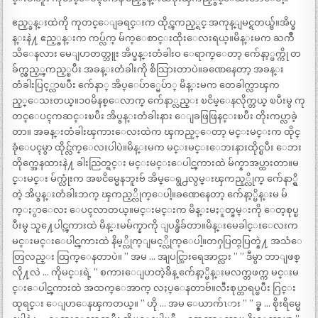
ဧည့္ခန္းထဲကို ကုတင္ေျခရင္းက ထိုင္ၾကည့္ရင္ အကုန္ျမင္ရတယ္ဗ်။အိပ္ခ
န္းနဲ႔ ဧည့္ခန္းက ကပ္လ်က္ မ်က္ေစာင္းထိုးေလးရယ္။မိန္းမက ႀကိဳ
သိေနလား မေျပာတတ္ဘူး အိပ္ခန္းတံခါးဝ ေရာက္ေတာ့ က်ေနာ့္ဖက္ကို တ
ခ်က္လွည့္ၾကည့္ၿပီး အခန္းတံခါးကို စိသြားတာပဲ။ခဏေနေတာ့ အခန္း
တံခါးပြင့္လာၿပီး က်ေနာ္ အိပ္ေပ်ာ္မေပ်ာ္ မိန္းမက တေခါက္လာၾက
ည့္ေသးတယ္။၁ဝမိနစ္ေလာက္ က်ေနာ္လည္း ၿငိမ္ေနလိုက္တယ္ ၿပီးမွ ကု
တင္ေပၚကဆင္းၿပီး အိပ္ခန္းတံခါးနား ေျခဖြဖြနင္းၿပီး တိုးကပ္လာခဲ့
တာ။ အခန္းတံခါးၾကားေလးထဲက ၾကည့္ေတာ့ မင္းမင္းက ထိုင္
ခုံေပၚမွာ ထိုင္လ်က္ေလးပါပဲ။မိန္းမက မင္းမင္းေဘးနားထိုင္ၿပီး ေဘး
တိုက္အေနထားနဲ႔ ခါးညြတ္ရင္း မင္းမင္းေပါင္ၾကားထဲ မ်က္နာအပ္ထားတာ။မ
င္းမင္း မ်က္လုံးက အၿငိမ္မေနဘူးဗ် အိမ္ေရွ႕လွမ္းၾကည့္လိုက္ က်ေနာ္ရွိ
တဲ့ အိပ္ခန္းတံခါးဘက္ ၾကည့္လိုက္ေပါ့။ခဏေနေတာ့ က်ေနာ့္မိန္းမ မ်
က္ႏွာေလး ေပၚလာတယ္။မင္းမင္းက မိန္းမႏူတ္ခမ္းကို ေတ့စုပ္ၿ
ပီးမွ သူ႔ေပါင္ၾကားထဲ မိန္းမမ်က္နာကို ျပန္ဖိခ်တာ။မိန္းမေခါင္းေလးက
မင္းမင္းေပါင္ၾကားထဲ နိမ့္လိုက္ျမင့္လိုက္ေပါ့။တႁပြတ္ႁပြတ္နဲ႔ အသံေ
တြလည္း ထြက္ေနတာပဲ။ ” အမ … အျပင္သြားရေအာင္လား ” ” ဒီမွာ ဘာျဖစ္
လို႔လဲ … ကိုမင္းရဲ့ ” စကားေျပာတဲ့ခ်ိန္ က်ေနာ့္မိန္းမလက္တဖက္က မင္းမ
င္းေပါင္ၾကားထဲ အထက္ေအာက္ လႈပ္ေနတာဗ်။လီးစုပ္တာရပ္ၿပီး ဂြင္း
ထုရင္း ေျပာေနၾကတယ္။ ” ဟို … အမ ေယာက်ၤား ” ” ခ္ခ္ … စိုးရိမ္မေ