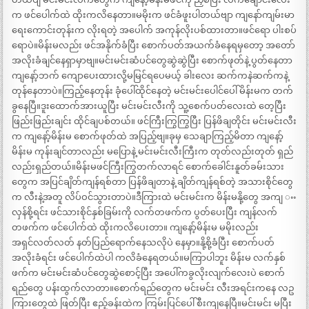
က ဖင်ပေါက်ထဲ ထိုးကလိနေတာ။မမိုးက ဖင်ခံဖူးပါတယ်ဗျာ ကျနော်ကျမ်းမာ
ရေးကောင်းတုန်းက လိုးရတဲ့ အပေါက် အကုန်လိုးပစ်ထားတာ။ဖင်ရော ပါးစပ်
ရောပဲ။မိန်းမလည်း ဖင်အနိုက်ခံပြီး စောက်ပတ်အယက်ခံနေရမှတော့ အတော်
အလိုးခံချင်နေရှာမှာဗျ။မင်းမင်းဆံပင်တွေဆွဲဆွဲပြီး စောက်ဖုတ်နဲ့ ပွတ်နေတာ
ကျနော့်ဘက် ကျောပေးထားလို့မမြင်ရပေမယ့် ခါးလေး ဆက်ကနဲဆက်ကနဲ့
တုန်နေတာပဲ။ကြည့်နေတုန်း ခုံပေါ်ထိုင်နေတဲ့ မင်းမင်းပေါင်ပေါ် မိန်းမက တက်
ခွနေပြီ။ဒူးထောက်အားယူပြီး မင်းမင်းလီးကို သူ့စေက်ပတ်လေးထဲ တေ့ပြီး
ဖြည်းဖြည်းချင်း ထိုင်ချပစ်တယ်။ ဖင်ကြီးကြွကြွပြီး ပြန်ဖိချတိုင်း မင်းမင်းလီး
က ကျနော့်မိန်းမ စောက်ဖုတ်ထဲ အပြည့်ဗျ။ခုမှ သေချာကြည့်မိတာ ကျနော့်
မိန်းမ ကုန်းချင်တာလည်း မပြောနဲ့ မင်းမင်းလီးကြီးက တုတ်လည်းတုတ် ရှည်
လည်းရှည်တယ်။မိန်းမဖင်ကြီးကြွတက်လာရင် စောက်ခေါင်းနူတ်ခမ်းသား
တွေက အပြင်ချိတ်ကျန်ရစ်တာ ပြန်ဖိချတာနဲ့ ချိတ်ကျန်ရစ်တဲ့ အသားစိုင်တွေ
က လီးနဲ့အတူ လိပ်ဝင်သွားတာပဲ။ဒီကြားထဲ မင်းမင်းက မိန်းမနို့တွေ အကျ ႌ
လှန်စို့ရင်း ဖင်သားစိုင်နှစ်ခြမ်းကို လက်တဖက်က ပွတ်ပေးပြီး ကျန်လက်
တဖက်က ဖင်ပေါက်ထဲ ထိုးကလိပေးတာ။ ကျနော့်မိန်းမ မမိုးလည်း
အရှင်လတ်လတ် နတ်ပြည်ရောက်နေသလိုပဲ နေမှာ။နို့စို့ခံပြီး စောက်ပတ်
အလိုးခံရင်း ဖင်ပေါက်ထဲပါ ကလိခံနေရတယ်။မကြာပါဘူး မိန်းမ လက်နှစ်
ဖက်က မင်းမင်းဆံပင်တွေဆွဲစောင့်ပြီး အပေါ်ကခွလိုးလျက်လေးပဲ စောက်
ရည်တွေ ပန်းထွက်လာတာ။စောက်ရည်တွေက မင်းမင်း လီးအရင်းကနေ လဥ
ကြားတွေထဲ ဖြတ်ပြီး ဧည့်ခန်းထဲက ကြမ်းပြင်ပေါ် စီးကျနေပြီ။မင်းမင်း မပြီး