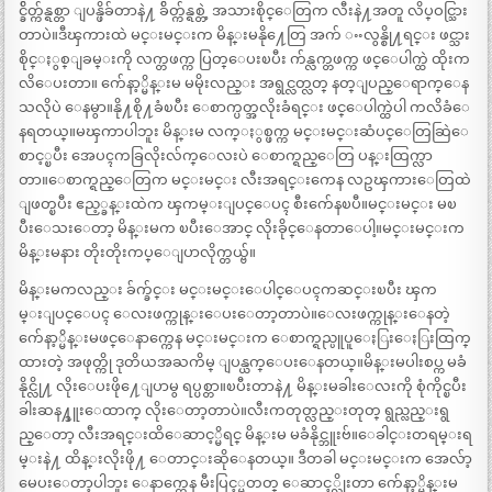
င္ခ်ိတ္က်န္ရစ္တာ ျပန္ဖိခ်တာနဲ႔ ခ်ိတ္က်န္ရစ္တဲ့ အသားစိုင္ေတြက လီးနဲ႔အတူ လိပ္ဝင္သြား
တာပဲ။ဒီၾကားထဲ မင္းမင္းက မိန္းမနို႔ေတြ အက် ႌလွန္စို႔ရင္း ဖင္သား
စိုင္ႏွစ္ျခမ္းကို လက္တဖက္က ပြတ္ေပးၿပီး က်န္လက္တဖက္က ဖင္ေပါက္ထဲ ထိုးက
လိေပးတာ။ က်ေနာ့္မိန္းမ မမိုးလည္း အရွင္လတ္လတ္ နတ္ျပည္ေရာက္ေန
သလိုပဲ ေနမွာ။နို႔စို႔ခံၿပီး ေစာက္ပတ္အလိုးခံရင္း ဖင္ေပါက္ထဲပါ ကလိခံေ
နရတယ္။မၾကာပါဘူး မိန္းမ လက္ႏွစ္ဖက္က မင္းမင္းဆံပင္ေတြဆြဲေ
စာင့္ၿပီး အေပၚကခြလိုးလ်က္ေလးပဲ ေစာက္ရည္ေတြ ပန္းထြက္လာ
တာ။ေစာက္ရည္ေတြက မင္းမင္း လီးအရင္းကေန လဥၾကားေတြထဲ
ျဖတ္ၿပီး ဧည့္ခန္းထဲက ၾကမ္းျပင္ေပၚ စီးက်ေနၿပီ။မင္းမင္း မၿ
ပီးေသးေတာ့ မိန္းမက ၿပီးေအာင္ လိုးခိုင္ေနတာေပါ့။မင္းမင္းက
မိန္းမနား တိုးတိုးကပ္ေျပာလိုက္တယ္ဗ်။
မိန္းမကလည္း ခ်က္ခ်င္း မင္းမင္းေပါင္ေပၚကဆင္းၿပီး ၾက
မ္းျပင္ေပၚ ေလးဖက္ကုန္းေပးေတာ့တာပဲ။ေလးဖက္ကုန္းေနတဲ့
က်ေနာ့္မိန္းမဖင္ေနာက္ကေန မင္းမင္းက ေစာက္ရည္ပူပူေႏြးေႏြးထြက္
ထားတဲ့ အဖုတ္ကို ဒုတိယအႀကိမ္ ျပန္ယက္ေပးေနတယ္။မိန္းမပါးစပ္က မခံ
နိုင္လို႔ လိုးေပးဖို႔ေျပာမွ ရပ္ပစ္တာ။ၿပီးတာနဲ႔ မိန္းမခါးေလးကို စုံကိုင္ၿပီး
ခါးဆန႔္ဒူးေထာက္ လိုးေတာ့တာပဲ။လီးကတုတ္လည္းတုတ္ ရွည္လည္းရွ
ည္ေတာ့ လီးအရင္းထိေဆာင့္မိရင္ မိန္းမ မခံနိုင္ဘူးဗ်။ေခါင္းတရမ္းရ
မ္းနဲ႔ ထိန္းလိုးဖို႔ ေတာင္းဆိုေနတယ္။ ဒီတခါ မင္းမင္းက အေလ်ာ့
မေပးေတာ့ပါဘူး ေနာက္ကေန မီးပြင့္မတတ္ ေဆာင့္လိုးတာ က်ေနာ့္မိန္းမ