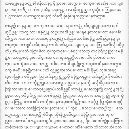
ထမိန္ျဖန႔္ဝတ္တဲ့ခါ မနီလာခိုင္ ဗိုက္သားေအာက္က ေစာက္ေမႊးအုံေလး ျမ
င္ေနရတာဗ်ိဳ႕။ က်ေနာ္ အိပ္ေနတုန္း လာနိုးရင္လည္း ပုဆိုးအတြင္း ေ
ပါင္ၾကားက ေထာင္မတ္ေနတဲ့ လီးကို ခိုးခိုးၾကည့္ေနတတ္တာ။
တရက္က် ေန႔ခင္းဘက္ ကားေမာင္းနားတာနဲ႔ အိမ္ျပန္လာေတာ့ က်ေ
နာ့္အိပ္ခန္းဘက္အသြား မခိုင္တို႔ လင္မယားအိပ္ခန္းေရွ႕ေရာက္ေတာ့ ခန္းစီး
လိုက္ကာေလးက ေလအေဝွ႕ လစ္ကနဲ႔ဟသြားတာဗ်။မခိုင္က ထမိန္ရင္လ်ားနဲ႔ ဒူး
တစ္ဖက္ေထာင္ၿပီး အိပ္ေနတာပါ။က်ေနာ့္ေျခလွမ္းေတြ အလိုလို မခိုင္
တို႔အိပ္ခန္းထဲ ဝင္သြားမိတယ္။ကုတင္ေျခရင္းဘက္ တင္ပလြဲဝင္ထိုင္ရင္း မခို
င္ရဲ့ေထာင္ထားတဲ့ ဒူးေခါင္းၾကား ၾကည့္မိတာ။ေပါင္ဂြေလးထဲ ေစာ
က္ေမႊးအုံေလးေအာက္က အစိေလးပါ ျမင္လိုက္ရတယ္။ထမိန္ေအာက္နား
စကို မၿပီး မခိုင္ဗိုက္ေပၚထိ လွန္တင္ပစ္တာ။သိပ္ေတာ့ မစိုးရိမ္မိပါဘူး။ အရင္ရ
က္ေတြက မခိုင္ဖင္ေတြ က်ေနာ္ဆုပ္ကိုင္သလို မခိုင္ကလည္း က်ေနာ့္လီးကို မထိတ
ထိေလး လာလာကိုင္တတ္တယ္ေလ။သူလည္း သန္းကို မလိုးနိုင္ေတာ့ ေ
သြးသားဆႏၵ ေတာင့္တေနမွာပဲ။ထမိန္လွန္ၿပီးတာနဲ႔ ေစာက္ဖုတ္ကို လက္နဲ႔အုပ္ကို
င္ပစ္ေတာ့ မခိုင္ မ်က္လုံးေလး ဖ်က္ကနဲ႔ ပြင့္လာေတာ့တာ။က်ေနာ့္လက္ကို ဖမ္းကို
င္ရင္း တြန္းထားၿပီး ထထိုင္ေနတယ္။ထမိန္ရင္လ်ားေလးမို႔ နို႔အုံအေပၚပို
င္းေလးက လၽွံထြက္ေနတာေပါ့။ ” ကိုရဲ … မသင့္ေတာ္ပါဘူး ” က်ေ
နာ္ကလည္း ေစာက္ပတ္ကို မိမိရရ ထိုးနိုက္ကလိရင္း မခိုင္မ်က္နာေလး ၾက
ည့္ေနတာပါ။ဟန္ေဆာင္ၿပီးျငင္းေနေပမယ့္ ရီေဝေဝမ်က္လုံးေတြက
တစုံတခုကို ျပင္းျပင္းျပၿပ ေတာင္းဆိုေနတာ သိသာတယ္ဗ်။႐ုတ္တ