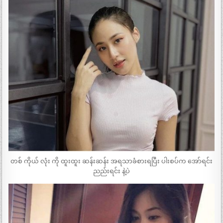
တစ် ကိုယ် လုံး ကို ထူးထူး ဆန်းဆန်း အရသာခံစားရပြီး ပါးစပ်က အော်ရင်း
ညည်းရင်း နဲ့ပဲ