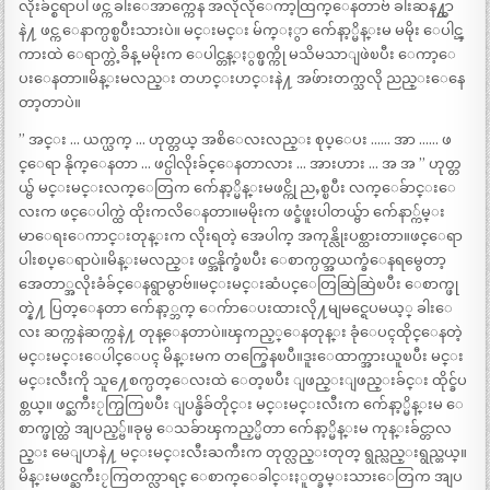
လိုးခ်င္စရာပါ ဖင္က ခါးေအာက္ကေန အလိုလိုေကာ့ထြက္ေနတာဗ် ခါးဆန႔္တာ
နဲ႔ ဖင္က ေနာက္ပစ္ၿပီးသားပဲ။ မင္းမင္း မ်က္ႏွာ က်ေနာ့္မိန္းမ မမိုး ေပါင္ၾ
ကားထဲ ေရာက္တဲ့ခ်ိန္ မမိုးက ေပါင္တန္ႏွစ္ဖက္ကို မသိမသာျဖဲၿပီး ေကာ့ေ
ပးေနတာ။မိန္းမလည္း တဟင္းဟင္းနဲ႔ အဖ်ားတက္သလို ညည္းေနေ
တာ့တာပဲ။
” အင္း … ယက္ယက္ … ဟုတ္တယ္ အစိေလးလည္း စုပ္ေပး …… အာ …… ဖ
င္ေရာ နိုက္ေနတာ … ဖင္ပါလိုးခ်င္ေနတာလား … အားဟား … အ အ ” ဟုတ္တ
ယ္ဗ် မင္းမင္းလက္ေတြက က်ေနာ့္မိန္းမဖင္ကို ညႇစ္ၿပီး လက္ေခ်ာင္းေ
လးက ဖင္ေပါက္ထဲ ထိုးကလိေနတာ။မမိုးက ဖင္ခံဖူးပါတယ္ဗ်ာ က်ေနာ္က်မ္း
မာေရးေကာင္းတုန္းက လိုးရတဲ့ အေပါက္ အကုန္လိုးပစ္ထားတာ။ဖင္ေရာ
ပါးစပ္ေရာပဲ။မိန္းမလည္း ဖင္အနိုက္ခံၿပီး ေစာက္ပတ္အယက္ခံေနရမွေတာ့
အေတာ္အလိုးခံခ်င္ေနရွာမွာဗ်။မင္းမင္းဆံပင္ေတြဆြဲဆြဲၿပီး ေစာက္ဖု
တ္နဲ႔ ပြတ္ေနတာ က်ေနာ့္ဘက္ ေက်ာေပးထားလို႔မျမင္ရေပမယ့္ ခါးေ
လး ဆက္ကနဲဆက္ကနဲ႔ တုန္ေနတာပဲ။ၾကည့္ေနတုန္း ခုံေပၚထိုင္ေနတဲ့
မင္းမင္းေပါင္ေပၚ မိန္းမက တက္ခြေနၿပီ။ဒူးေထာက္အားယူၿပီး မင္း
မင္းလီးကို သူ႔ေစက္ပတ္ေလးထဲ ေတ့ၿပီး ျဖည္းျဖည္းခ်င္း ထိုင္ခ်ပ
စ္တယ္။ ဖင္ႀကီးႂကြႂကြၿပီး ျပန္ဖိခ်တိုင္း မင္းမင္းလီးက က်ေနာ့္မိန္းမ ေ
စာက္ဖုတ္ထဲ အျပည့္ဗ်။ခုမွ ေသခ်ာၾကည့္မိတာ က်ေနာ့္မိန္းမ ကုန္းခ်င္တာလ
ည္း မေျပာနဲ႔ မင္းမင္းလီးႀကီးက တုတ္လည္းတုတ္ ရွည္လည္းရွည္တယ္။
မိန္းမဖင္ႀကီးႂကြတက္လာရင္ ေစာက္ေခါင္းႏူတ္ခမ္းသားေတြက အျပ