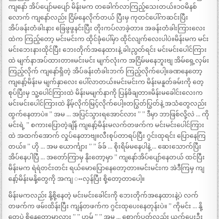
ကျနော် အိပ်ပျော်မပျော် မိန်းမက တခေါက်လာကြည့်သေးတယ်။၁ဝမိနစ်
လောက် ကျနော်လည်း ငြိမ်နေလိုက်တယ် ပြီးမှ ကုတင်ပေါ်ကဆင်းပြီး
အိပ်ခန်းတံခါးနား ခြေဖွဖွနင်းပြီး တိုးကပ်လာခဲ့တာ။ အခန်းတံခါးကြားလေး
ထဲက ကြည့်တော့ မင်းမင်းက ထိုင်ခုံပေါ်မှာ ထိုင်လျက်လေးပါပဲ။မိန်းမက မင်း
မင်းဘေးနားထိုင်ပြီး ဘေးတိုက်အနေထားနဲ့ ခါးညွတ်ရင်း မင်းမင်းပေါင်ကြား
ထဲ မျက်နာအပ်ထားတာ။မင်းမင်း မျက်လုံးက အငြိမ်မနေဘူးဗျ အိမ်ရှေ့လှမ်း
ကြည့်လိုက် ကျနော်ရှိတဲ့ အိပ်ခန်းတံခါးဘက် ကြည့်လိုက်ပေါ့။ခဏနေတော့
ကျနော့်မိန်းမ မျက်နှာလေး ပေါ်လာတယ်။မင်းမင်းက မိန်းမနူတ်ခမ်းကို တေ့
စုပ်ပြီးမှ သူ့ပေါင်ကြားထဲ မိန်းမမျက်နာကို ပြန်ဖိချတာ။မိန်းမခေါင်းလေးက
မင်းမင်းပေါင်ကြားထဲ နိမ့်လိုက်မြင့်လိုက်ပေါ့။တပြွတ်ပြွတ်နဲ့ အသံတွေလည်း
ထွက်နေတာပဲ။ ” အမ … အပြင်သွားရအောင်လား ” ” ဒီမှာ ဘာဖြစ်လို့လဲ … ကို
မင်းရဲ့ ” စကားပြောတဲ့ချိန် ကျနော့်မိန်းမလက်တဖက်က မင်းမင်းပေါင်ကြား
ထဲ အထက်အောက် လှုပ်နေတာဗျ။လီးစုပ်တာရပ်ပြီး ဂွင်းထုရင်း ပြောနေကြ
တယ်။ ” ဟို … အမ ယောင်္ကျား ” ” ခ်ခ် … စိုးရိမ်မနေပါနဲ့ … ဆေးသောက်ပြီး
အိပ်နေပါပြီ … အတော်ကြာမှ နိုးတော့မှာ ” ကျနော်အိပ်ပျော်နေတယ် ထင်ပြီး
မိန်းမက ရဲရဲတင်းတင်း ရယ်မောပြောနေတော့တာ။မင်းမင်းက အဲဒီကြမှ ကျ
နော့်မိန်းမနို့တွေကို အကျ ႌလှန်ပြီး စို့တော့တာပေါ့။
မိန်းမကလည်း နို့စို့နေတဲ့ မင်းမင်းခေါင်းကို ဘေးတိုက်အနေထားနဲ့ပဲ လက်
တဖက်က ဖမ်းထိန်းပြီး ကျန်တဖက်က ဂွင်းထုပေးနေတုန်းပဲ။ ” ကိုမင်း … နို့
တွေပဲ စို့နေတော့မှာလား ” ” ဟမ် ” ” အမ … စောက်ပတ်လည်း ယက်ပေးဦး