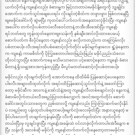
ထိပ်လေး နွေးကနဲ့ပဲဗျာ။ဒစ်ကိုစုပ်လိုက် လီးအဖျားကနေ အရင်းနားထိ လျှာနဲ့
ယက်လိုက်နဲ့ ကျနော်လည်း ခံစားမှု့က မြင့်လာတာပဲ။မခိုင်နို့တွေကို သူ့ချိုင်း
အောက်က လက်သွင်းချေပေးရင်း လိုးချင်တဲ့စိတ်က တဖွားဖွား ဖြစ်လာနေပြီ
ဗျ။မခိုင်ခေါင်းကို ဆွဲမပြီး ကုတင်ပေါ် ပက်လက်အနေထားလှဲခိုင်းပြီး ကျနော်
အပေါ်က တက်လိုးပစ်တာပဲ။လီးစဝင်တာနဲ့ တအီးအီးအော်ပြီး ကျနော့်
ရင်ဘတ်တွေ တွန်းထုတ်နေတာဗျ။သန်းကို နှစ်ချီအောင်လိုးထားပေမယ့်
စောက်ပတ်က စီးပိုင်နေတာ ကျနော်လည်း စလိုးကတည်းက တရကြမ်းလိုး
ပစ်တာပေါ့။ လီးအရင်းထိပစ်ဆောင့်လိုက်တိုင်း မခိုင်မျက်နှာလေး ရှုံ့မဲ့နေတာ
က ကျနော့် ကာမစိတ်ကို ပိုကြွစေတာပါ။တဖြည်းဖြည်း မခိုင်ညည်းသံလေး
တိုးဝင်သွားပြီး အောက်ကနေ မသိမသာလေး ပင့်ဆောင့်နေတာ ကျနော် ခံစား
မိတာနဲ့ ရှိသမျှအားအကုန်ထည့်ပြီး မီးပွင်မတတ်ဆောင့်လိုးပစ်တာပေါ့။
မခိုင်လည်း လိုးချက်တိုင်းကို အောက်ကနေ ထိထိမိမိ ပြန်ဆောင့်ပေးနေတာ
ပါ။လီးအဖျားထိထုတ်လိုက် အရင်းထိပြန်ဆောင့်သွင်းလိုက်နဲ့ အတော်ကြာ
တော့ မခိုင်ဆီက အားကနဲ့ အော်သံနဲ့အတူ ကျနော့်လီးတစ်ချောင်းလုံး နွေးကနဲ့
ခံစားမိလိုက်တယ်။လီအရည်ပြားတစ်လျှောက် အဝင်အထွက်တိုင်း စောက်
ခေါင်းအတွင်းသားတွေက ညှစ်ထားလို့ ကျနော်လည်း ကြာကြာဆက်မလိုးနိုင်
ပဲ လရည်တွေ ပန်းထုတ်ပစ်ရတာပေါ့။မျက်လုံးလေးမှိတ်ပြီး အနားယူနေတဲ့ မ
ခိုင်ပါးလေးကို တချက်ကုန်းနမ်းပြီး လီးကို စောက်ဖုတ်ထဲက ထုတ်လိုက်
တယ်။ပြီးမှ လူချင်းခွာပြီး ကျနော့်အခန်းထဲ ဝင်လာခဲ့လိုက်တာပါ။အဲဒီနေ့က စ
ပြီး သန်းကို အလစ်ဆို မခိုင်ကို ကျနော်တက်တက်လိုးနေတော့တာ။မခိုင်က