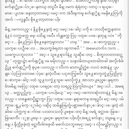
နပါနဲ႔ … ေဆးေသာက္ၿပီး အိပ္ေနပါၿပီ … အေတာ္ၾကာမွ နိုးေတာ့မွာ ”
က်ေနာ္အိပ္ေပ်ာ္ေနတယ္ ထင္ၿပီး မိန္းမက ရဲရဲတင္းတင္း ရယ္ေ
မာေျပာေနေတာ့တာ။မင္းမင္းက အဲဒီၾကမွ က်ေနာ့္မိန္းမနို႔ေတြကို
အက် ႌလွန္ၿပီး စို႔ေတာ့တာေပါ့။
မိန္းမကလည္း နို႔စို႔ေနတဲ့ မင္းမင္းေခါင္းကို ေဘးတိုက္အေနထား
နဲ႔ပဲ လက္တဖက္က ဖမ္းထိန္းၿပီး က်န္တဖက္က ဂြင္းထုေပးေနတုန္းပဲ။ ” ကို
မင္း … နို႔ေတြပဲ စို႔ေနေတာ့မွာလား ” ” ဟမ္ ” ” အမ … ေစာက္ပတ္လည္း
ယက္ေပးဦးေလ … အယက္မခံရတာ ၾကာၿပီ ” ” အမေယာက်ၤားက …
ယက္မေပးဘူးလား ” ” အင္း သူ႔ေရာဂါနဲ႔ သူဆိုေတာ့ … စိတ္မလာတာထင္တ
ယ္ ” ဟုတ္တယ္ဗ်ာ က်ေနာ့္မိန္းမ မမိုးလည္း သနားမိတယ္။တခါတခါ အလိုးခံခ်
င္လို႔ က်ေနာ့္လီးကို စုပ္ေပးလည္း လီးက မာတယ္ဆို႐ုံေလးပဲ ခဏနဲ႔ ျပ
န္ေပ်ာ့သြားတာ။ေပ်ာ့ေနတဲ့လီးေပၚတက္ခြၿပီး သူ႔ေစာက္ပတ္နဲ႔ပြတ္လိုက္
ေစာက္ေခါင္းထဲ သူ႔လက္နဲ႔သူေမႊလိုက္နဲ႔ အာသာျဖည္ေနရတာ
ဗ်ာ။မိန္းမဂြင္းထုေပးရင္ေတာ့ လရည္ ထြက္ပါတယ္။ ” အင္းပါ … အမရ
ယ္ … မတ္တပ္ရပ္လိုက္ … ယက္ေပးပါ့မယ္ ” မင္းမင္းစကားဆုံးတာနဲ႔ မိန္းမ
လည္း ဟန္မေဆာင္နိုင္ရွာဘူး ဂြင္းထုေပးေနရာကေန ထရပ္ၿပီး မင္းမင္းမ်
က္နာေရွ႕ မ်က္ႏွာခ်င္းဆိုင္ ထမိန္ခၽြတ္ခ်ပစ္တာ။က်ေနာ္ေခ်ာင္းေနတဲ့ တံ
ခါးေပါက္ဘက္ ေက်ာေပးထားသလိုျဖစ္ေတာ့ မိန္းမရဲ့ ဖင္သားေဖြးေ
ဖြးႀကီး ႏွစ္ျခမ္း ျမင္ေနရတာေပါ့။ဟိုးအရင္က က်ေနာ္ တျဖန္းျ
ဖန္း ရိုက္လိုးခဲ့တဲ့ ဖင္ႀကီးဗ်ာ။ခုထိ မက်ေသးဘူး။မင္းမင္း လိုးမယ္ဆိုလည္း