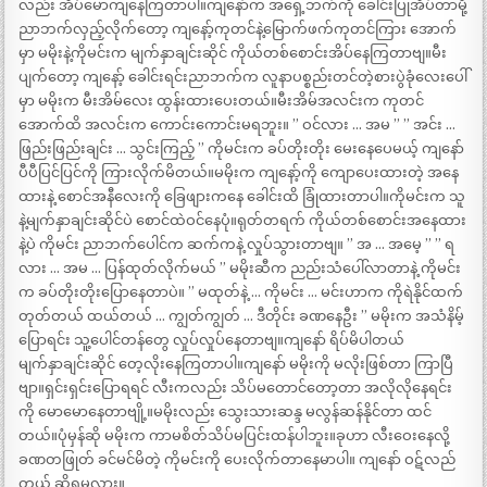
လည်း အိပ်မောကျနေကြတာပါ။ကျနော်က အရှေ့ဘက်ကို ခေါင်းပြုအိပ်တာမို့
ညာဘက်လှည့်လိုက်တော့ ကျနော့်ကုတင်နဲ့မြောက်ဖက်ကုတင်ကြား အောက်
မှာ မမိုးနဲ့ကိုမင်းက မျက်နှာချင်းဆိုင် ကိုယ်တစ်စောင်းအိပ်နေကြတာဗျ။မီး
ပျက်တော့ ကျနော့် ခေါင်းရင်းညာဘက်က လူနာပစ္စည်းတင်တဲ့စားပွဲခုံလေးပေါ်
မှာ မမိုးက မီးအိမ်လေး ထွန်းထားပေးတယ်။မီးအိမ်အလင်းက ကုတင်
အောက်ထိ အလင်းက ကောင်းကောင်းမရဘူး။ ” ဝင်လား … အမ ” ” အင်း …
ဖြည်းဖြည်းချင်း … သွင်းကြည့် ” ကိုမင်းက ခပ်တိုးတိုး မေးနေပေမယ့် ကျနော်
ပီပီပြင်ပြင်ကို ကြားလိုက်မိတယ်။မမိုးက ကျနော့်ကို ကျောပေးထားတဲ့ အနေ
ထားနဲ့ စောင်အနီလေးကို ခြေဖျားကနေ ခေါင်းထိ ခြုံထားတာပါ။ကိုမင်းက သူ
နဲ့မျက်နှာချင်းဆိုင်ပဲ စောင်ထဲဝင်နေပုံ။ရုတ်တရက် ကိုယ်တစ်စောင်းအနေထား
နဲ့ပဲ ကိုမင်း ညာဘက်ပေါင်က ဆက်ကနဲ့ လှုပ်သွားတာဗျ။ ” အ … အမေ့ ” ” ရ
လား … အမ … ပြန်ထုတ်လိုက်မယ် ” မမိုးဆီက ညည်းသံပေါ်လာတာနဲ့ ကိုမင်း
က ခပ်တိုးတိုးပြောနေတာပဲ။ ” မထုတ်နဲ့ … ကိုမင်း … မင်းဟာက ကိုရဲနိုင်ထက်
တုတ်တယ် ထယ်တယ် … ကျွတ်ကျွတ် … ဒီတိုင်း ခဏနေဦး ” မမိုးက အသံနိမ့်
ပြောရင်း သူ့ပေါင်တန်တွေ လှုပ်လှုပ်နေတာဗျ။ကျနော် ရိပ်မိပါတယ်
မျက်နှာချင်းဆိုင် တေ့လိုးနေကြတာပါ။ကျနော် မမိုးကို မလိုးဖြစ်တာ ကြာပြီ
ဗျာ။ရှင်းရှင်းပြောရရင် လီးကလည်း သိပ်မတောင်တော့တာ အလိုလိုနေရင်း
ကို မောမောနေတာဗျို့။မမိုးလည်း သွေးသားဆန္ဒ မလွန်ဆန်နိုင်တာ ထင်
တယ်။ပုံမှန်ဆို မမိုးက ကာမစိတ်သိပ်မပြင်းထန်ပါဘူး။ခုဟာ လီးဝေးနေလို့
ခဏတဖြုတ် ခင်မင်မိတဲ့ ကိုမင်းကို ပေးလိုက်တာနေမာပါ။ ကျနော် ဝဋ်လည်
တယ် ဆိုရမလား။