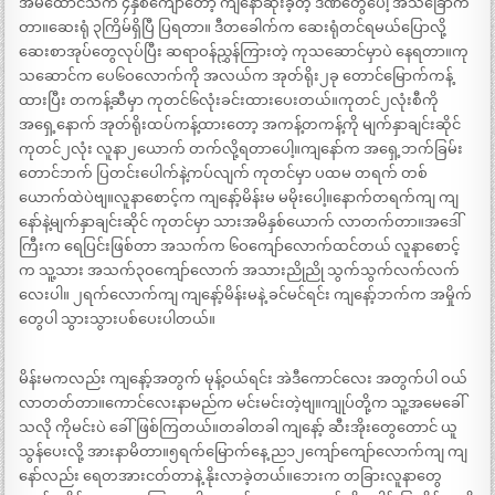
အိမ်ထောင်သက် ၄နှစ်ကျော်တော့ ကျနော်ဆိုးခဲ့တဲ့ ဒဏ်တွေပေါ့ အသဲခြောက်
တာ။ဆေးရုံ ၃ကြိမ်ရှိပြီ ပြရတာ။ ဒီတခေါက်က ဆေးရုံတင်ရမယ်ပြောလို့
ဆေးစာအုပ်တွေလုပ်ပြီး ဆရာဝန်ညွှန်ကြားတဲ့ ကုသဆောင်မှာပဲ နေရတာ။ကု
သဆောင်က ပေ၆ဝလောက်ကို အလယ်က အုတ်ရိုး၂ခု တောင်မြောက်ကန့်
ထားပြီး တကန့်ဆီမှာ ကုတင်၆လုံးခင်းထားပေးတယ်။ကုတင်၂လုံးစီကို
အရှေ့နောက် အုတ်ရိုးထပ်ကန့်ထားတော့ အကန့်တကန့်ကို မျက်နှာချင်းဆိုင်
ကုတင်၂လုံး လူနာ၂ယောက် တက်လို့ရတာပေါ့။ကျနော်က အရှေ့ဘက်ခြမ်း
တောင်ဘက် ပြတင်းပေါက်နဲ့ကပ်လျက် ကုတင်မှာ ပထမ တရက် တစ်
ယောက်ထဲပဲဗျ။လူနာစောင့်က ကျနော့်မိန်းမ မမိုးပေါ့။နောက်တရက်ကျ ကျ
နော်နဲ့မျက်နှာချင်းဆိုင် ကုတင်မှာ သားအမိနှစ်ယောက် လာတက်တာ။အဒေါ်
ကြီးက ရေပြင်းဖြစ်တာ အသက်က ၆ဝကျော်လောက်ထင်တယ် လူနာစောင့်
က သူ့သား အသက်၃ဝကျော်လောက် အသားညိုညို သွက်သွက်လက်လက်
လေးပါ။ ၂ရက်လောက်ကျ ကျနော့်မိန်းမနဲ့ ခင်မင်ရင်း ကျနော့်ဘက်က အမှိုက်
တွေပါ သွားသွားပစ်ပေးပါတယ်။
မိန်းမကလည်း ကျနော့်အတွက် မုန့်ဝယ်ရင်း အဲဒီကောင်လေး အတွက်ပါ ဝယ်
လာတတ်တာ။ကောင်လေးနာမည်က မင်းမင်းတဲ့ဗျ။ကျုပ်တို့က သူ့အမေခေါ်
သလို ကိုမင်းပဲ ခေါ်ဖြစ်ကြတယ်။တခါတခါ ကျနော့် ဆီးအိုးတွေတောင် ယူ
သွန်ပေးလို့ အားနာမိတာ။၅ရက်မြောက်နေ့ ည၁၂ကျော်ကျော်လောက်ကျ ကျ
နော်လည်း ရေတအားငတ်တာနဲ့ နိုးလာခဲ့တယ်။ဘေးက တခြားလူနာတွေ