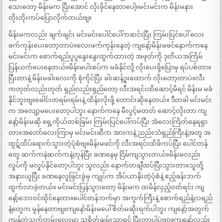
သေးတော့ မိန်းမက ပြီးအောင် လိုးခိုင်နေတာပေါ့။မင်းမင်းက မိန်းမနား
တိုးတိုးကပ်ပြောလိုက်တယ်ဗျ။
မိန်းမကလည်း ချက်ချင်း မင်းမင်းပေါင်ပေါ်ကဆင်းပြီး ကြမ်းပြင်ပေါ် လေး
ဖက်ကုန်းပေးတော့တာပဲ။လေးဖက်ကုန်းနေတဲ့ ကျနော့်မိန်းမဖင်နောက်ကနေ
မင်းမင်းက စောက်ရည်ပူပူနွေးနွေးထွက်ထားတဲ့ အဖုတ်ကို ဒုတိယအကြိမ်
ပြန်ယက်ပေးနေတယ်။မိန်းမပါးစပ်က မခံနိုင်လို့ လိုးပေးဖို့ပြောမှ ရပ်ပစ်တာ။
ပြီးတာနဲ့ မိန်းမခါးလေးကို စုံကိုင်ပြီး ခါးဆန့်ဒူးထောက် လိုးတော့တာပဲ။လီး
ကတုတ်လည်းတုတ် ရှည်လည်းရှည်တော့ လီးအရင်းထိဆောင့်မိရင် မိန်းမ မခံ
နိုင်ဘူးဗျ။ခေါင်းတရမ်းရမ်းနဲ့ ထိန်းလိုးဖို့ တောင်းဆိုနေတယ်။ ဒီတခါ မင်းမင်း
က အလျော့မပေးတော့ပါဘူး နောက်ကနေ မီးပွင့်မတတ် ဆောင့်လိုးတာ ကျ
နော့်မိန်းမဆို ရှေ့ကိုယ်တစ်ခြမ်း ကြမ်းပြင်ပေါ်ကပ်ပြီး အံလေးကြိတ်နေရရှာ
တာ။အတော်လေးကြာမှ မင်းမင်းဆီက အားကနဲ့ ညည်းသံရှည်ကြီးနဲ့အတူ အ
ထွဋ်ထိပ်ရောက်သွားတဲ့ပုံစံဗျ။မိန်းမဖင်ကို လီးအရင်းထိဖိကပ်ပြီး ပေါင်တန်
တွေ ဆက်ကနဲဆက်ကနဲ့တုန်ပြီး ခဏနေမှ ငြိမ်ကျသွားတယ်။မိန်းမလည်း
လှုပ်ကို မလှုပ်နိုင်တော့ပါဘူး သူလည်း နောက်တချီထပ်ပြီးသွားတာ။သူတို့
အနားယူပြီး ခဏနေလူခြင်းခွဲမှ ကျုပ်က အိပ်ယာနိုးတဲ့ပုံစံနဲ့ ဧည့်ခန်းဘက်
ထွက်လာခဲ့တယ်။ မင်းမင်းပြန်သွားတော့ မိန်းမက ထမိန်လှည့်ဝတ်ရင်း ကျ
နော့်ဘေးဝင်ထိုင်နေတာ။ပေါင်တန်ဘက်မှာ အကွက်ကြီးနဲ့ စောက်ရည်နံ့လရည်
နံ့တွေက မွန်နေတာဗျ။ကျနော်မိန်းမပေါ် စိတ်မဆိုးရက်ပါဘူး ကျနော့်အတွက်
ကျန်တဲ့သက်တမ်းလေးမှာ သူစိတ်ချမ်းသာရင် ပြီးတာပါပဲဗျာ။ကျနော်လည်း