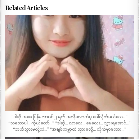
Related Articles
“ဒါဆို အဖေ ပြန်မလာခင် ၂ ရက် အလိုလောက်မှ ခေါ်လိုက်မယ်လေ…”
“သဘောပါ… ကိုယ်တော်…” “ဒါဆို… လာလေ… မေလေး… သွားရအောင်…”
“ဘယ်သွားမလို့လဲ…” “အချစ်ကမ္ဘာထဲ သွားမလို့… လိုက်မှာမလား…”