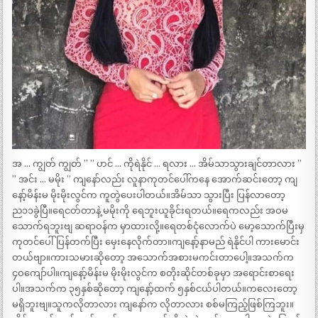
အ … ကျွတ် ကျွတ် ” ” ဟင် … ကိုရဲနိုင် … ရလား … အိမ်သာသွားချင်တာလား ”
” အင်း … မမိုး ” ကျနော်လည်း လူနာကုတင်ပေါ်ကနေ အောက်ဆင်းတော့ ကျ
နော့်မိန်းမ မိုးမိုးလွင်က ကူတွဲပေးပါတယ်။အိမ်သာ သွားပြီး ပြန်လာတော့
ည၁၁ခွဲပြီ။ရေငတ်တာနဲ့ မမိုးကို ရေဘူးယူခိုင်းရတယ်။ရေကလည်း အဝမ
သောက်ရဘူးဗျ ဆရာဝန်က မှာထားလို့။ရေတစ်ငုံလောက်ပဲ မော့သောက်ပြီးမှ
ကုတင်ပေါ်ပြန်တက်ပြီး မှေးနေလိုက်တာ။ကျနော့်နာမည် ရဲနိုင်ပါ ကားမောင်း
တယ်ဗျာ။ကားသမားဆိုတော့ အသောက်အစားမကင်းတာပေါ့။အသက်က
၄ဝကျော်ပါ။ကျနော့်မိန်းမ မိုးမိုးလွင်က စတိုးဆိုင်တစ်ခုမှာ အရောင်းစာရေး
ပါ။အသက်က ၃၅နှစ်ဆိုတော့ ကျနော့်ထက် ၅နှစ်ငယ်ပါတယ်။ကလေးတော့
မရှိဘူးဗျ။သူကလိုတာလား ကျနော်က လိုတာလား စစ်မကြည့်ဖြစ်ကြဘူး။