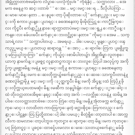
အိမ္လိုက္လာတာဗ်။မမိုးက လိပ္စာေပးလိုက္ပုံပါ။ ” ကိုရဲနိုင္ … သက္သာလား … အေ
မက မေန႔က ဆင္းတာဗ် ” ” ေအး … မင္းမင္းေရ … ဒီလိုပါပဲကြာ …
ေမာေမာေနတာ … ေနပူေတာ့ ပိုဆိုးတာေပါ့ ” က်ေနာ္လည္း မင္းမ
င္းကို စကားျပန္ေျပာရင္း ခဏေနေတာ့ မိုးမိုးလြင္က ေကာ္ဖီခြက္ေ
လး ကိုင္ၿပီး က်ေနာ့္တို႔နားေရာက္လာတာပဲ။မင္းမင္းေရွ႕ ေကာ္ဖီပန္း
ကန္ေလး ခ်ေပးၿပီး က်ေနာ္ေဘးဝင္ထိုင္ေနတာ။ ” ကိုမင္း အေမ … သက္
သာရဲ့လား ” ” သက္သာပါတယ္ … အမရယ္ … ဒါေပမယ့္ မွန္ေျပာင္းၾ
ကည့္ရမယ္ ေျပာတယ္ ဆရာဝန္က ” ” ေအာ္ … ေရာဂါေတြက ျဖစ္လိုက္ရ
င္ မလြယ္ပါဘူးကြာ ” က်ေနာ္ ကိုယ္ခ်င္းစာမိပါတယ္ဗ်ာ အိမ္တအိမ္မွာ လူတစ္ေ
ယာက္ နာမက်န္းျဖစ္ရင္ လူနာတင္မကဘူး ေဘးလူေတြပါ အလုပ္ပ်က္ အကို
င္ပ်က္ျဖစ္တာ။မိန္းမနဲ႔ မင္းမင္းတို႔ စကားေျပာရင္း ခဏေနေတာ့
က်ေနာ္ကို မိန္းမက ေဆးတိုက္တယ္ဗ်။က်ေနာ္လည္း ေဆးေသာက္ၿပီးတာနဲ႔
ခဏလွဲခ်င္တာမို႔ မင္းမင္းကို ႏူတ္ဆက္ၿပီး မိန္းမကို အိပ္ခန္းထဲ တြဲပို႔ခို
င္းလိုက္တယ္။ပထမဆုံး မိန္းမဆီက သနပ္ခါးနံ့ေလး က်ေနာ့္ႏွာေခါင္း
ထဲ တိုးဝင္လာတာ။အိမ္ေနရင္းဆိုေတာ့ အက် ႌလက္တိုေလးနဲ႔ ထမိန္ အ
ပါးေလးဝတ္ထားတာဗ်။ေဘးက တြဲေတာ့ မိန္းမနို႔အုံတဖက္က က်ေနာ့္လ
က္ေမာင္း လာထိတာ ကားထြက္ေနတဲ့ ဖင္သားစိုင္ေတြကလည္း က်ေ
နာ့္ေပါင္တန္ေတြ ပြတ္မိတာေပါ့ ဒါေပမယ့္ စိတ္ပဲရွိေတာ့တာပါ ေအာက္က
လီးက ထမလာေတာ့ပါဘူး။ ကုတင္နား ေရာက္ေတာ့ မိန္းမက ကုတင္ေ
ပၚ တြဲတင္ရင္း ျခင္ေထာင္ခ်ေပးမလား ေမးေသးတယ္။က်ေနာ္က မခ်ခို
င္းပါဘူး ကုတင္ေပၚကေန ဧည့္ခန္းထဲခိုးၾကည့္ခ်င္ေသးတာေပါ့။