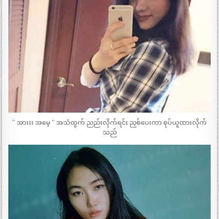
” အားးး အမေ့ ” အသံထွက် ညည်းလိုက်ရင်း ညှစ်ပေးကာ စုပ်ယူထားလိုက်
သည်