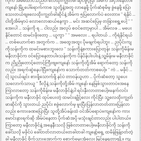
ကိုက အိမ်ထောင်သည်ပါ လေထိုးကျွတ်ဖါ ဆိုင်ဖွင့်ပြီး အိမ်က အငှားနေတာ။
ကျနော် မြို့ပေါ်ရောက်ကာစ သူတို့နဲ့အတူ လာနေဖို့ ပိုက်ဆံစုမိမှ ခွဲနေဖို့ ပြော
သေးတယ်ဗျ။လေထိုးကျွတ်ဖါဆိုင်နဲ့ အိမ်က ၅ပြလောက်ပဲ ဝေးတာ။ ” ရဲနိုင် …
ငါတို့အိမ်မှာပဲ လောလောဆယ်နေကွာ … မင်း အဆင်ပြေမှ တခြားရွေ့ပေါ့ ” ”
အေးပါ … သန်းကို ရ … ငါလည်း အလုပ် စဝင်တော့မှာပါ … အိမ်လခ … မပေး
နိုင်တောင် ထမင်းဖိုးတော့ … ယူကွာ ” ” အမလေး … ရပါတယ် … ကိုရဲနိုင်ရယ်
… တစ်ယောက်စာ အတွက်က … အထွေအထူး ပိုမချက်ရပါဘူး … ညပိုင်းကျ
ကိုသန်းကိုက ထမင်းမစားဘူးလေ ” သန်းကိုနဲ့စကားပြောတုန်း သန်းကိုမိန်းမ
မနီလာခိုင်က ဝင်ပြောနေတာပါ။သန်းကိုက ပိန်ပိန်ပါးပါးနဲ့ သူ့မိန်းမ မနီလာခိုင်
က ညိုညိုတောင့်တောင့်ကြီးဗျ။ကျနော် သန်းကိုတို့အိမ် ရောက်တော့ သန်းကို
လည်း အရက်ဆွဲနေပါပြီ။ကျနော်က သောက်တတ်ကာစပေါ့။ ” ကဲ … မခိုင် …
ငါ့ သူငယ်ချင်း စားဖို့သောက်ဖို့ နင်ပဲ တာဝန်ယူဟာ … ပိုက်ဆံတော့ သူပေး
သလောက်သာယူ ” ဒီလိုနဲ့ သန်းကိုတို့အိမ် ကျနော် နေဖြစ်သွားတာပဲ။အနေ
ကြာလာတော့ သန်းကိုမိန်းမ မနီလာခိုင်နဲ့ပါ ရင်းနှီးလာတာပေါ့။မနက်လင်း
သန်းကိုက မနီလာခိုင် ထုပ်ပေးတဲ့ ထမင်းချိုင့်လေး ကိုင်ပြီး သူ့လေထိုးကျွတ်
ဖာဆိုင်ကို သွားတယ် ညပိုင်း ၈ခွဲလောက်မှ မူးပြီးပြန်လာတတ်တာ။ပြန်လာ
လည်း စကားခဏပြောပြီး သူတို့အိပ်ခန်းထဲ ဝင်အိပ်ရောပဲ။ကျနော်က ကား
မောင်းနားရက်ဆို အိမ်ပဲနေတာ ပိုက်ဆံအပို မသုံးချင်တာလည်း ပါပါတယ်။
ကြာတော့ မနီလာခိုင်နဲ့ အနေနီးသလို ဖြစ်လာတာပေါ့။မနီလာခိုင်ကို သန်းကို
ခေါ်သလို မခိုင်ပဲ ခေါ်တတ်လာတယ်။တခါတခါ ကျနော့်ရှေ့ ထမိန်ဖြန့်ဝတ်တဲ့
ခါ မနီလာခိုင် ဗိုက်သားအောက်က စောက်မွှေးအုံလေး မြင်နေရတာဗျို့။ ကျ