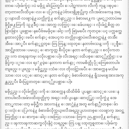
တာေပါ့။ခ်က္ခ်င္းပဲ မခိုင္က ခါးညြတ္ၿပီး ေပါင္ၾကားက လီးကို ကုန္းစုပ္ေ
တာ့တာ။လီးထိပ္ေလး ေႏြးကနဲ႔ပဲဗ်ာ။ဒစ္ကိုစုပ္လိုက္ လီးအဖ်ားကေန အရ
င္းနားထိ လၽွာနဲ႔ယက္လိုက္နဲ႔ က်ေနာ္လည္း ခံစားမႈ႔က ျမင့္လာတာပဲ။မ
ခိုင္နို႔ေတြကို သူ႔ခ်ိဳင္းေအာက္က လက္သြင္းေခ်ေပးရင္း လိုးခ်င္တဲ့စိတ္က တ
ဖြားဖြား ျဖစ္လာေနၿပီဗ်။မခိုင္ေခါင္းကို ဆြဲမၿပီး ကုတင္ေပၚ ပက္လက္အေ
နထားလွဲခိုင္းၿပီး က်ေနာ္ အေပၚက တက္လိုးပစ္တာပဲ။လီးစဝင္တာနဲ႔ တအီး
အီးေအာ္ၿပီး က်ေနာ့္ရင္ဘတ္ေတြ တြန္းထုတ္ေနတာဗ်။သန္းကို ႏွစ္ခ်ီေ
အာင္လိုးထားေပမယ့္ ေစာက္ပတ္က စီးပိုင္ေနတာ က်ေနာ္လည္း စလိုးကတ
ည္းက တရၾကမ္းလိုးပစ္တာေပါ့။ လီးအရင္းထိပစ္ေဆာင့္လိုက္တိုင္း မ
ခိုင္မ်က္ႏွာေလး ရႈံ႔မဲ့ေနတာက က်ေနာ့္ ကာမစိတ္ကို ပိုႂကြေစတာပါ။
တျဖည္းျဖည္း မခိုင္ညည္းသံေလး တိုးဝင္သြားၿပီး ေအာက္ကေန မသိမ
သာေလး ပင့္ေဆာင့္ေနတာ က်ေနာ္ ခံစားမိတာနဲ႔ ရွိသမၽွအားအကု
န္ထည့္ၿပီး မီးပြင္မတတ္ေဆာင့္လိုးပစ္တာေပါ့။
မခိုင္လည္း လိုးခ်က္တိုင္းကို ေအာက္ကေန ထိထိမိမိ ျပန္ေဆာင့္ေပးေန
တာပါ။လီးအဖ်ားထိထုတ္လိုက္ အရင္းထိျပန္ေဆာင့္သြင္းလိုက္နဲ႔ အေ
တာ္ၾကာေတာ့ မခိုင္ဆီက အားကနဲ႔ ေအာ္သံနဲ႔အတူ က်ေနာ့္လီးတစ္ေခ်ာ
င္းလုံး ေႏြးကနဲ႔ ခံစားမိလိုက္တယ္။လီအရည္ျပားတစ္ေလၽွာက္ အဝင္အ
ထြက္တိုင္း ေစာက္ေခါင္းအတြင္းသားေတြက ညႇစ္ထားလို႔ က်ေနာ္လ
ည္း ၾကာၾကာဆက္မလိုးနိုင္ပဲ လရည္ေတြ ပန္းထုတ္ပစ္ရတာေပါ့။မ်က္