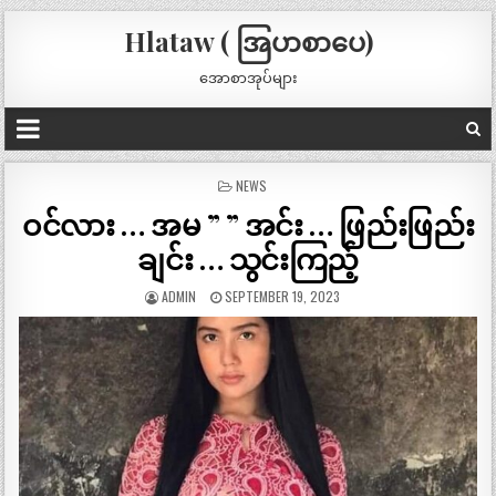
Hlataw ( အြပာစာပေ)
အောစာအုပ်များ
POSTED
NEWS
IN
ဝင်လား … အမ ” ” အင်း … ဖြည်းဖြည်း
ချင်း … သွင်းကြည့်
ADMIN
SEPTEMBER 19, 2023