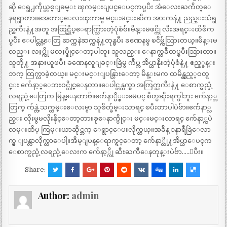
ဆို ေရွ႕ကိုယ္တစ္ျခမ္း ၾကမ္းျပင္ေပၚကပ္ၿပီး အံေလးႀကိတ္ေ
နရရွာတာ။အေတာ္ေလးၾကာမွ မင္းမင္းဆီက အားကနဲ႔ ညည္းသံရွ
ည္ႀကီးနဲ႔အတူ အထြဋ္ထိပ္ေရာက္သြားတဲ့ပုံစံဗ်။မိန္းမဖင္ကို လီးအရင္းထိဖိက
ပ္ၿပီး ေပါင္တန္ေတြ ဆက္ကနဲဆက္ကနဲ႔တုန္ၿပီး ခဏေနမွ ၿငိမ္က်သြားတယ္။မိန္းမ
လည္း လႈပ္ကို မလႈပ္နိုင္ေတာ့ပါဘူး သူလည္း ေနာက္တခ်ီထပ္ၿပီးသြားတာ။
သူတို႔ အနားယူၿပီး ခဏေနလူျခင္းခြဲမွ က်ဳပ္က အိပ္ယာနိုးတဲ့ပုံစံနဲ႔ ဧည့္ခန္း
ဘက္ ထြက္လာခဲ့တယ္။ မင္းမင္းျပန္သြားေတာ့ မိန္းမက ထမိန္လွည့္ဝတ္ရ
င္း က်ေနာ့္ေဘးဝင္ထိုင္ေနတာ။ေပါင္တန္ဘက္မွာ အကြက္ႀကီးနဲ႔ ေစာက္ရည္နံ့
လရည္နံ့ေတြက မြန္ေနတာဗ်။က်ေနာ္မိ္န္းမေပၚ စိတ္မဆိုးရက္ပါဘူး က်ေနာ့္အ
တြက္ က်န္တဲ့သက္တမ္းေလးမွာ သူစိတ္ခ်မ္းသာရင္ ၿပီးတာပါပဲဗ်ာ။က်ေနာ္လ
ည္း လိုးမွမလိုးနိုင္ေတာ့တာ။ခုေနာက္ပိုင္း မင္းမင္းလာရင္ က်ေနာ္ကပဲ
လမ္းထိပ္ ကြမ္းယာဆိုင္ဘက္ ေရွာင္ေပးလိုက္တယ္။အခ်ိန္ ၁နာရီခြဲေလာ
က္မွ ျပန္လာလိုက္တာေပါ့။အိမ္ျပန္ေရာက္ရင္ေတာ့ က်ေနာ္တို႔အိပ္ယာေပၚက
ေစာက္ရည္နံ့လရည္နံ့ေလးက က်ေနာ့္ကို ဆီးႀကိဳေနတုန္းပဲဗ်ာ…..ျပီး။
Share:
Author:
admin