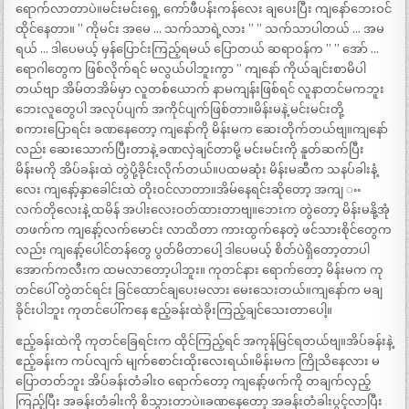
ရောက်လာတာပဲ။မင်းမင်းရှေ့ ကော်ဖီပန်းကန်လေး ချပေးပြီး ကျနော်ဘေးဝင်
ထိုင်နေတာ။ ” ကိုမင်း အမေ … သက်သာရဲ့လား ” ” သက်သာပါတယ် … အမ
ရယ် … ဒါပေမယ့် မှန်ပြောင်းကြည့်ရမယ် ပြောတယ် ဆရာဝန်က ” ” အော် …
ရောဂါတွေက ဖြစ်လိုက်ရင် မလွယ်ပါဘူးကွာ ” ကျနော် ကိုယ်ချင်းစာမိပါ
တယ်ဗျာ အိမ်တအိမ်မှာ လူတစ်ယောက် နာမကျန်းဖြစ်ရင် လူနာတင်မကဘူး
ဘေးလူတွေပါ အလုပ်ပျက် အကိုင်ပျက်ဖြစ်တာ။မိန်းမနဲ့ မင်းမင်းတို့
စကားပြောရင်း ခဏနေတော့ ကျနော်ကို မိန်းမက ဆေးတိုက်တယ်ဗျ။ကျနော်
လည်း ဆေးသောက်ပြီးတာနဲ့ ခဏလှဲချင်တာမို့ မင်းမင်းကို နူတ်ဆက်ပြီး
မိန်းမကို အိပ်ခန်းထဲ တွဲပို့ခိုင်းလိုက်တယ်။ပထမဆုံး မိန်းမဆီက သနပ်ခါးနံ့
လေး ကျနော့်နှာခေါင်းထဲ တိုးဝင်လာတာ။အိမ်နေရင်းဆိုတော့ အကျ ႌ
လက်တိုလေးနဲ့ ထမိန် အပါးလေးဝတ်ထားတာဗျ။ဘေးက တွဲတော့ မိန်းမနို့အုံ
တဖက်က ကျနော့်လက်မောင်း လာထိတာ ကားထွက်နေတဲ့ ဖင်သားစိုင်တွေက
လည်း ကျနော့်ပေါင်တန်တွေ ပွတ်မိတာပေါ့ ဒါပေမယ့် စိတ်ပဲရှိတော့တာပါ
အောက်ကလီးက ထမလာတော့ပါဘူး။ ကုတင်နား ရောက်တော့ မိန်းမက ကု
တင်ပေါ် တွဲတင်ရင်း ခြင်ထောင်ချပေးမလား မေးသေးတယ်။ကျနော်က မချ
ခိုင်းပါဘူး ကုတင်ပေါ်ကနေ ဧည့်ခန်းထဲခိုးကြည့်ချင်သေးတာပေါ့။
ဧည့်ခန်းထဲကို ကုတင်ခြေရင်းက ထိုင်ကြည့်ရင် အကုန်မြင်ရတယ်ဗျ။အိပ်ခန်းနဲ့
ဧည့်ခန်းက ကပ်လျက် မျက်စောင်းထိုးလေးရယ်။မိန်းမက ကြိုသိနေလား မ
ပြောတတ်ဘူး အိပ်ခန်းတံခါးဝ ရောက်တော့ ကျနော့်ဖက်ကို တချက်လှည့်
ကြည့်ပြီး အခန်းတံခါးကို စိသွားတာပဲ။ခဏနေတော့ အခန်းတံခါးပွင့်လာပြီး