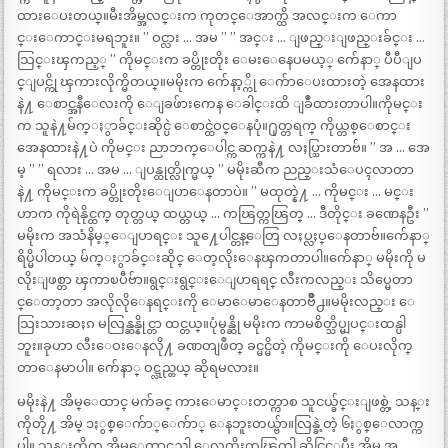
ထားေပးတယ္။မီးအိမ္အလင္းက ကုတင္ေအာက္ထိ အလင္းက ေကာ
င္းေကာင္းမရဘူး။ ” ဝင္လား … အမ ” ” အင္း … ျဖည္းျဖည္းခ်င္း …
သြင္းၾကည့္ ” ကိုမင္းက ခပ္တိုးတိုး ေမးေနေပမယ့္ က်ေနာ္ ပီပီျပ
င္ျပင္ကို ၾကားလိုက္မိတယ္။မမိုးက က်ေနာ့္ကို ေက်ာေပးထားတဲ့ အေနထား
နဲ႔ ေစာင္အနီေလးကို ေျခဖ်ားကေန ေခါင္းထိ ျခဳံထားတာပါ။ကိုမင္း
က သူနဲ႔မ်က္ႏွာခ်င္းဆိုင္ပဲ ေစာင္ထဲဝင္ေနပုံ။႐ုတ္တရက္ ကိုယ္တစ္ေစာင္း
အေနထားနဲ႔ပဲ ကိုမင္း ညာဘက္ေပါင္က ဆက္ကနဲ႔ လႈပ္သြားတာဗ်။ ” အ … အေ
မ့ ” ” ရလား … အမ … ျပန္ထုတ္လိုက္မယ္ ” မမိုးဆီက ညည္းသံေပၚလာတာ
နဲ႔ ကိုမင္းက ခပ္တိုးတိုးေျပာေနတာပဲ။ ” မထုတ္နဲ႔ … ကိုမင္း … မင္း
ဟာက ကိုရဲနိုင္ထက္ တုတ္တယ္ ထယ္တယ္ … ကၽြတ္ကၽြတ္ … ဒီတိုင္း ခဏေနဦး ”
မမိုးက အသံနိမ့္ေျပာရင္း သူ႔ေပါင္တန္ေတြ လႈပ္လႈပ္ေနတာဗ်။က်ေနာ္
ရိပ္မိပါတယ္ မ်က္ႏွာခ်င္းဆိုင္ ေတ့လိုးေနၾကတာပါ။က်ေနာ္ မမိုးကို မ
လိုးျဖစ္တာ ၾကာၿပီဗ်ာ။ရွင္းရွင္းေျပာရရင္ လီးကလည္း သိပ္မေတာ
င္ေတာ့တာ အလိုလိုေနရင္းကို ေမာေမာေနတာဗ်ိဳ႕။မမိုးလည္း ေ
သြးသားဆႏၵ မလြန္ဆန္နိုင္တာ ထင္တယ္။ပုံမွန္ဆို မမိုးက ကာမစိတ္သိပ္မျပင္းထန္ပါ
ဘူး။ခုဟာ လီးေဝးေနလို႔ ခဏတျဖဳတ္ ခင္မင္မိတဲ့ ကိုမင္းကို ေပးလိုက္
တာေနမာပါ။ က်ေနာ္ ဝဋ္လည္တယ္ ဆိုရမလား။
မမိုးနဲ႔ အိမ္ေထာင္ မက်ခင္ ကားေမာင္းတတ္ကာစ သူငယ္ခ်င္းျဖစ္တဲ့ သန္း
ကိုတို႔ အိမ္ ၁ႏွစ္ေက်ာ္ေက်ာ္ ေနဘူးတယ္ဗ်ာ။လြန္ခဲ့တဲ့ ၆ႏွစ္ေလာက္က
ပါ။ သန္းကိုက အိမ္ေထာင္သည္ပါ ေလထိုးကၽြတ္ဖါ ဆိုင္ဖြင့္ၿပီး အိမ္က အ