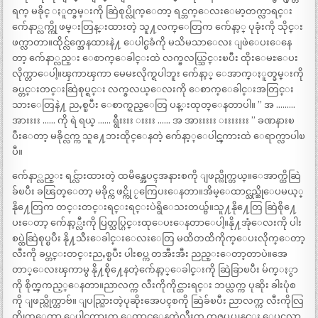
ရက္ မခိုင္ ႏူတ္ခမ္းကို ဆြဲစုပ္လိုက္ေတာ့ ရင္ဘက္ေလးေမာ့တက္လာရင္း
က်ေနာ္လက္ကို ဖမ္းတြန္းထားတဲ့ သူ႔လက္ေတြက က်ေနာ့္ ပုခုံးကို သိုင္း
ဖက္လာတာ။ထိုင္လ်က္အေနထားနဲ႔ ေပါင္ၿခံကို မသိမသာေလး ျဖဲေပးေနေ
တာ့ က်ေနာ္လည္း ေစာက္ေခါင္းထဲ လက္ခလယ္သြင္းၿပီး ထိုးေမႊေပး
လိုက္တာေပါ့။ၾကာၾကာ မေမႊလိုက္ရပါဘူး က်ေနာ့္ ေအာက္ႏူတ္ခမ္းကို
ခပ္တင္းတင္းဆြဲစုပ္ရင္း လက္ခလယ္ေလးကို ေစာက္ေခါင္းအတြင္း
သားေတြနဲ႔ ညႇစ္ၿပီး ေစာက္ရည္ေတြ ပန္းထုတ္ေနတာပါ။ ” အ ………
အားးးး …… ကို ရဲ ရယ္ …… ရွီးးးး းးးး …… အ အားးးးး းးးးးးး ” ခဏနားၿ
ပီးေတာ့ မခိုင္လက္က သူ႔ေဘးထိုင္ေနတဲ့ က်ေနာ့္ေပါင္ၾကားထဲ ေရာက္လာပါၿ
ပီ။
က်ေနာ္လည္း ရင္လ်ားထားတဲ့ ထမိန္အေပၚအနားစကို ျဖည္လိုက္တယ္။ေအာက္ထိဆြဲ
ခ်ၿပီး ခၽြတ္ေတာ့ မခိုင္က ဖင္ကို ႂကြေပးေနတာ။အိမ္ေထာင္သည္ဆိုေပမယ့္
နို႔ေတြက တင္းတင္းရင္းရင္းပဲရွိေသးတယ္ဗ်။သူ႔နို႔ေတြ ဆြဲစို႔ေ
ပးေတာ့ က်ေနာ့္လီးကို ပြတ္သပ္ဂြင္းထုေပးေနတာေပါ့။နို႔အုံေလးကို ပါး
စပ္ထဲဆြဲစုပ္ၿပီး နို႔သီးေခါင္းေလးေတြ မထိတထိကိုက္ေပးလိုက္ေတာ့
လီးကို ခပ္တင္းတင္းညႇစ္ၿပီး ပါးစပ္က တအီးအီး ညည္းေတာ့တာပဲ။အေ
တာ္ေလးၾကာမွ နို႔စို႔ေနတဲ့က်ေနာ့္ေခါင္းကို ဆြဲခြာၿပီး မ်က္ႏွာ
ကို စိုက္ၾကည့္ေနတာ။ညာလက္က လီးကိုကိုင္ထားရင္း ဘယ္လက္က ပုဆိုး ခါးပုံစ
ကို ျဖည္လိုက္တာဗ်။ ျပည္သြားတဲ့ပုဆိုးအေပၚစကို ဆြဲခ်ၿပီး ညာလက္က လီးကိုလြ
တ္လိုက္ေတာ့ ေပါင္ၾကားက ေထာင္ေနတဲ့လီးက တဇပ္ဇပ္တုန္ရင္း ေပၚလာ