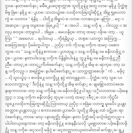
ငွားေနတာ။က်ေနာ္ ၿမိဳ႕ေပၚေရာက္ကာစ သူတို႔နဲ႔အတူ လာေနဖို႔ ပိုက္ဆံစု
မိမွ ခြဲေနဖို႔ ေျပာေသးတယ္ဗ်။ေလထိုးကၽြတ္ဖါဆိုင္နဲ႔ အိမ္က ၅ျပေလာ
က္ပဲ ေဝးတာ။ ” ရဲနိုင္ … ငါတို႔အိမ္မွာပဲ ေလာေလာဆယ္ေနကြာ … မင္း
အဆင္ေျပမွ တျခားေရြ႕ေပါ့ ” ” ေအးပါ … သန္းကို ရ … ငါလည္း အ
လုပ္ စဝင္ေတာ့မွာပါ … အိမ္လခ … မေပးနိုင္ေတာင္ ထမင္းဖိုးေတာ့ … ယူ
ကြာ ” ” အမေလး … ရပါတယ္ … ကိုရဲနိုင္ရယ္ … တစ္ေယာက္စာ အတြက္က …
အေထြအထူး ပိုမခ်က္ရပါဘူး … ညပိုင္းက် ကိုသန္းကိုက ထမင္းမစား
ဘူးေလ ” သန္းကိုနဲ႔စကားေျပာတုန္း သန္းကိုမိန္းမ မနီလာခိုင္က ဝ
င္ေျပာေနတာပါ။သန္းကိုက ပိန္ပိန္ပါးပါးနဲ႔ သူ႔မိန္းမ မနီလာခိုင္က ညိဳ
ညိဳေတာင့္ေတာင့္ႀကီးဗ်။က်ေနာ္ သန္းကိုတို႔အိမ္ ေရာက္ေတာ့ သ
န္းကိုလည္း အရက္ဆြဲေနပါၿပီ။က်ေနာ္က ေသာက္တတ္ကာစေပါ့။ ” ကဲ … မခိုင္
… ငါ့ သူငယ္ခ်င္း စားဖို႔ေသာက္ဖို႔ နင္ပဲ တာဝန္ယူဟာ … ပိုက္ဆံေတာ့ သူေပး
သေလာက္သာယူ ” ဒီလိုနဲ႔ သန္းကိုတို႔အိမ္ က်ေနာ္ ေနျဖစ္သြားတာပဲ။အေ
နၾကာလာေတာ့ သန္းကိုမိန္းမ မနီလာခိုင္နဲ႔ပါ ရင္းႏွီးလာတာေပါ့။မန
က္လင္း သန္းကိုက မနီလာခိုင္ ထုပ္ေပးတဲ့ ထမင္းခ်ိဳင့္ေလး ကိုင္ၿပီး
သူ႔ေလထိုးကၽြတ္ဖာဆိုင္ကို သြားတယ္ ညပိုင္း ၈ခြဲေလာက္မွ မူးၿပီးျပန္လာ
တတ္တာ။ျပန္လာလည္း စကားခဏေျပာၿပီး သူတို႔အိပ္ခန္းထဲ ဝင္အိပ္ေရာ
ပဲ။က်ေနာ္က ကားေမာင္းနားရက္ဆို အိမ္ပဲေနတာ ပိုက္ဆံအပို မသုံးခ်င္တာလည္း
ပါပါတယ္။ၾကာေတာ့ မနီလာခိုင္နဲ႔ အေနနီးသလို ျဖစ္လာတာေပါ့။မနီလာခို
င္ကို သန္းကိုေခၚသလို မခိုင္ပဲ ေခၚတတ္လာတယ္။တခါတခါ က်ေနာ့္ေရွ႕