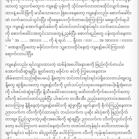
ထားတဲ့ သူ့လက်တွေက ကျနော့် ပုခုံးကို သိုင်းဖက်လာတာ။ထိုင်လျက်အနေ
ထားနဲ့ ပေါင်ခြံကို မသိမသာလေး ဖြဲပေးနေတော့ ကျနော်လည်း စောက်ခေါင်း
ထဲ လက်ခလယ်သွင်းပြီး ထိုးမွှေပေးလိုက်တာပေါ့။ကြာကြာ မမွှေလိုက်ရပါ
ဘူး ကျနော့် အောက်နူတ်ခမ်းကို ခပ်တင်းတင်းဆွဲစုပ်ရင်း လက်ခလယ်လေး
ကို စောက်ခေါင်းအတွင်းသားတွေနဲ့ ညှစ်ပြီး စောက်ရည်တွေ ပန်းထုတ်နေတာ
ပါ။ ” အ ……… အားးးး …… ကို ရဲ ရယ် …… ရှီးးးး းးးး …… အ အားးးးး းးးးးးး
” ခဏနားပြီးတော့ မခိုင်လက်က သူ့ဘေးထိုင်နေတဲ့ ကျနော့်ပေါင်ကြားထဲ
ရောက်လာပါပြီ။
ကျနော်လည်း ရင်လျားထားတဲ့ ထမိန်အပေါ်အနားစကို ဖြည်လိုက်တယ်။
အောက်ထိဆွဲချပြီး ချွတ်တော့ မခိုင်က ဖင်ကို ကြွပေးနေတာ။
အိမ်ထောင်သည်ဆိုပေမယ့် နို့တွေက တင်းတင်းရင်းရင်းပဲရှိသေးတယ်ဗျ။သူ့
နို့တွေ ဆွဲစို့ပေးတော့ ကျနော့်လီးကို ပွတ်သပ်ဂွင်းထုပေးနေတာပေါ့။နို့အုံလေး
ကို ပါးစပ်ထဲဆွဲစုပ်ပြီး နို့သီးခေါင်းလေးတွေ မထိတထိကိုက်ပေးလိုက်တော့
လီးကို ခပ်တင်းတင်းညှစ်ပြီး ပါးစပ်က တအီးအီး ညည်းတော့တာပဲ။အတော်
လေးကြာမှ နို့စို့နေတဲ့ကျနော့်ခေါင်းကို ဆွဲခွာပြီး မျက်နှာကို စိုက်ကြည့်နေတာ။
ညာလက်က လီးကိုကိုင်ထားရင်း ဘယ်လက်က ပုဆိုး ခါးပုံစကို ဖြည်လိုက်
တာဗျ။ ပြည်သွားတဲ့ပုဆိုးအပေါ်စကို ဆွဲချပြီး ညာလက်က လီးကိုလွတ်လိုက်
တော့ ပေါင်ကြားက ထောင်နေတဲ့လီးက တဇပ်ဇပ်တုန်ရင်း ပေါ်လာတာပေါ့။
ချက်ချင်းပဲ မခိုင်က ခါးညွတ်ပြီး ပေါင်ကြားက လီးကို ကုန်းစုပ်တော့တာ။လီး