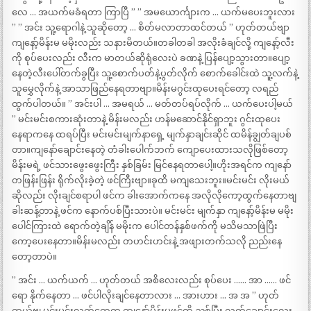
လေ … အယက်မခံရတာ ကြာပြီ ” ” အမယောင်္ကျားက … ယက်မပေးဘူးလား
” ” အင်း သူ့ရောဂါနဲ့ သူဆိုတော့ … စိတ်မလာတာထင်တယ် ” ဟုတ်တယ်ဗျာ
ကျနော့်မိန်းမ မမိုးလည်း သနားမိတယ်။တခါတခါ အလိုးခံချင်လို့ ကျနော့်လီး
ကို စုပ်ပေးလည်း လီးက မာတယ်ဆိုရုံလေးပဲ ခဏနဲ့ ပြန်ပျော့သွားတာ။ပျော့
နေတဲ့လီးပေါ်တက်ခွပြီး သူ့စောက်ပတ်နဲ့ပွတ်လိုက် စောက်ခေါင်းထဲ သူ့လက်နဲ့
သူမွှေလိုက်နဲ့ အာသာဖြည်နေရတာဗျာ။မိန်းမဂွင်းထုပေးရင်တော့ လရည်
ထွက်ပါတယ်။ ” အင်းပါ … အမရယ် … မတ်တပ်ရပ်လိုက် … ယက်ပေးပါ့မယ်
” မင်းမင်းစကားဆုံးတာနဲ့ မိန်းမလည်း ဟန်မဆောင်နိုင်ရှာဘူး ဂွင်းထုပေး
နေရာကနေ ထရပ်ပြီး မင်းမင်းမျက်နာရှေ့ မျက်နှာချင်းဆိုင် ထမိန်ချွတ်ချပစ်
တာ။ကျနော်ချောင်းနေတဲ့ တံခါးပေါက်ဘက် ကျောပေးထားသလိုဖြစ်တော့
မိန်းမရဲ့ ဖင်သားဖွေးဖွေးကြီး နှစ်ခြမ်း မြင်နေရတာပေါ့။ဟိုးအရင်က ကျနော်
တဖြန်းဖြန်း ရိုက်လိုးခဲ့တဲ့ ဖင်ကြီးဗျာ။ခုထိ မကျသေးဘူး။မင်းမင်း လိုးမယ်
ဆိုလည်း လိုးချင်စရာပါ ဖင်က ခါးအောက်ကနေ အလိုလိုကော့ထွက်နေတာဗျ
ခါးဆန့်တာနဲ့ ဖင်က နောက်ပစ်ပြီးသားပဲ။ မင်းမင်း မျက်နှာ ကျနော့်မိန်းမ မမိုး
ပေါင်ကြားထဲ ရောက်တဲ့ချိန် မမိုးက ပေါင်တန်နှစ်ဖက်ကို မသိမသာဖြဲပြီး
ကော့ပေးနေတာ။မိန်းမလည်း တဟင်းဟင်းနဲ့ အဖျားတက်သလို ညည်းနေ
တော့တာပဲ။
” အင်း … ယက်ယက် … ဟုတ်တယ် အစိလေးလည်း စုပ်ပေး …… အာ …… ဖင်
ရော နိုက်နေတာ … ဖင်ပါလိုးချင်နေတာလား … အားဟား … အ အ ” ဟုတ်
တယ်ဗျ မင်းမင်းလက်တွေက ကျနော့်မိန်းမဖင်ကို ညှစ်ပြီး လက်ချောင်းလေး