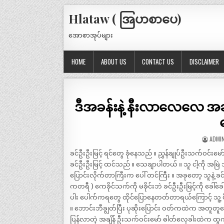
Hlataw ( အြပာစာပေ)
အောစာအုပ်များ
HOME
ABOUT US
CONTACT US
DISCLAIMER
ဒီအခန်းနဲ့ နီးလာလေလေ အခ
ADMI
ခင်ဦးဦးမြင့် ရင်တွေ ခုံနေသည် ။ ညွှန်ချုပ်ဦးသက်ဝင်းမေ
ခင်ဦးဦးမြင့် ထင်သည် ။ သေချာပါတယ် ။ သူ ငါ့ကို အမြ
ပြောင်းလိုက်တာကြီးက ပေါ် တင်ကြီး ။ အခုတော့ သူနဲ့ ခင်ဦ
ကတရီ ) ကေခိုင်သက်ကို မခိုင်းဘဲ ခင်ဦးဦးမြင့်ကို ခေါ်ခေ
ပါး ပေါက်ကရတွေ ထိုင်ပြောနေတတ်တာရယ်ကြောင့် သူ့ ပီအ
။ ဘောင်းဘီချွတ်ပြီး ပုဆိုးပြောင်း ဝတ်ကထဲက အတူတူခေ
ပြန်လာတဲ့ အချိန် ဦးသက်ဝင်းမော် ဓါတ်လှေခါးထဲက ထွ