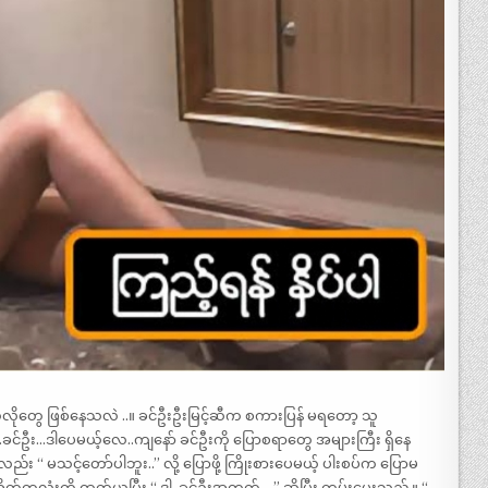
ိုတွေ ဖြစ်နေသလဲ ..။ ခင်ဦးဦးမြင့်ဆီက စကားပြန် မရတော့ သူ
်ဦး…ဒါပေမယ့်လေ..ကျနော် ခင်ဦးကို ပြောစရာတွေ အများကြီး ရှိနေ
“ မသင့်တော်ပါဘူး..” လို့ ပြောဖို့ ကြိုးစားပေမယ့် ပါးစပ်က ပြောမ
တ်တလုံးကို ထုတ်ယူပြီး “ ဒါ..ခင်ဦးအတွက် …” ဆိုပြီး ကမ်းပေးသည် ။ “