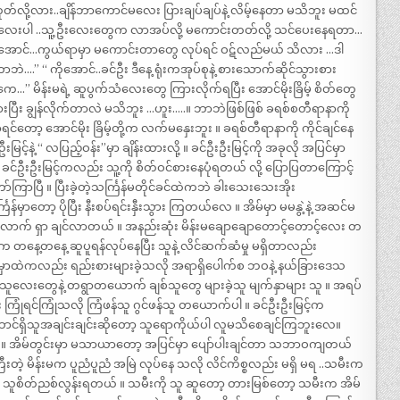
တ်လို့လား..ချိန်ဘာကောင်မလေး ပြားချပ်ချပ်နဲ့ လိမ့်နေတာ မသိဘူး မထင်
လေးပါ ..သူ့ဦးလေးတွေက လာအပ်လို့ မကောင်းတတ်လို့ သင်ပေးနေရတာ…
ကိုအောင်…ကွယ်ရာမှာ မကောင်းတာတွေ လုပ်ရင် ဝဋ်လည်မယ် သိလား …ဒါ
….” “ ကိုအောင်..ခင်ဦး ဒီနေ့ ရုံးကအုပ်စုနဲ့ စားသောက်ဆိုင်သွားစား
ုကေ…” မိန်းမရဲ့ ဆူပွက်သံလေးတွေ ကြားလိုက်ရပြီး အောင်မိုးခြိမ့် စိတ်တွေ
ြီး ချွန်လိုက်တာလဲ မသိဘူး …ဟူး…..။ ဘာဘဲဖြစ်ဖြစ် ခရစ်စတီရာနာကို
ရင်တော့ အောင်မိုး ခြိမ့်တို့က လက်မနှေးဘူး ။ ခရစ်တီရာနာကို ကိုင်ချင်နေ
့်နဲ့ “ လပြည့်ဝန်း”မှာ ချိန်းထားလို့ ။ ခင်ဦးဦးမြင့်ကို အခုလို အပြင်မှာ
 ခင်ဦးဦးမြင့်ကလည်း သူ့ကို စိတ်ဝင်စားနေပုံရတယ် လို့ ပြောပြတာကြောင့်
ကြာပြီ ။ ပြီးခဲ့တဲ့သင်္ကြန်မတိုင်ခင်ထဲကဘဲ ခါးသေးသေးအိုး
န်မှာတော့ ပိုပြီး နီးစပ်ရင်းနှီးသွား ကြတယ်လေ ။ အိမ်မှာ မမနွဲ့နဲ့ အဆင်မ
က် ရှာ ချင်လာတယ် ။ အနည်းဆုံး မိန်းမချောချောတောင့်တောင့်လေး တ
 တနေ့တနေ့ ဆူပူရန်လုပ်နေပြီး သူနဲ့ လိင်ဆက်ဆံမှု မရှိတာလည်း
မှာထဲကလည်း ရည်းစားများခဲ့သလို အရာရှိပေါက်စ ဘဝနဲ့ နယ်ခြားဒေသ
ရင်းသူလေးတွေနဲ့ တရွာတယောက် ချစ်သူတွေ များခဲ့သူ မျက်နှာများ သူ ။ အရပ်
်း ကြုံရင်ကြုံသလို ကြံဖန်သူ ဂွင်ဖန်သူ တယောက်ပါ ။ ခင်ဦးဦးမြင့်က
ောင်ရှိသူအချင်းချင်းဆိုတော့ သူရောကိုယ်ပါ လူမသိစေချင်ကြဘူးလေ။
။ အိမ်တွင်းမှာ မသာယာတော့ အပြင်မှာ ပျော်ပါးချင်တာ သဘာဝကျတယ်
တဲ့ မိန်းမက ပူညံပူညံ အမြဲ လုပ်နေ သလို လိင်ကိစ္စလည်း မရှိ မရ ..သမီးက
ူစိတ်ညစ်လွန်းရတယ် ။ သမီးကို သူ ဆူတော့ တားမြစ်တော့ သမီးက အိမ်