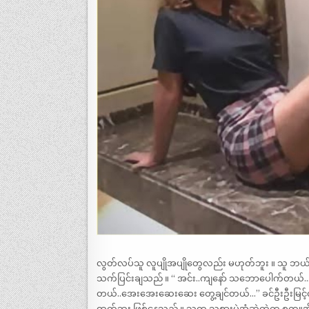
လွတ်လပ်သူ လူပျိုအပျိုတွေလည်း မဟုတ်ဘူး ။ သူ ဘယ်လ
သက်ပြင်းချသည် ။ “ အင်း..ကျနော် သဘောပေါက်တယ်…ခင
တယ်..အေးအေးဆေးဆေး တွေ့ချင်တယ်…” ခင်ဦးဦးမြင့်လည်း 
ထွက်ဘူး ဖြစ်နေသည် ။ သူက သူ့စားပွဲအံဆွဲထဲက စက္ကူအိ