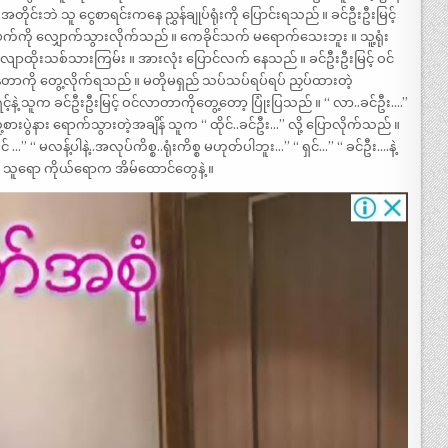
ိုင်းဘဲ သူ ငွေစာရင်းကနေ ညွှန်ချုပ်ရုံးကို ပြောင်းရသည် ။ ခင်ဦးဦးမြင့်
ုံးခန်းဖက်ကို လျှောက်သွားလိုက်သည် ။ ကေခိုင်သက် မရောက်သေးဘူး ။ သူ့ရုံး
 လျာထိုးသစ်သားကြမ်း ။ အားလုံး ပြောင်လက် နေသည် ။ ခင်ဦးဦးမြင့် ဝင်
်နေတာကို တွေ့လိုက်ရသည် ။ မတိုမရှည် သပ်သပ်ရပ်ရပ် ညှပ်ထားတဲ့
ရင့်နဲ့ သူက ခင်ဦးဦးမြင့် ဝင်လာတာကိုတွေ့တော့ ပြုံးပြသည် ။ “ လာ..ခင်ဦး….”
ူ့စားပွဲနား ရောက်သွားတဲ့အချိန် သူက “ ထိုင်..ခင်ဦး…” လို့ ပြောလိုက်သည် ။
…” “ မလန့်ပါနဲ့..အလုပ်ကိစ္စ..ရုံးကိစ္စ မဟုတ်ပါဘူး…” “ ရှင်…” “ ခင်ဦး….နဲ့
ီ ။ သူရော ကိုယ်ရောက အိမ်ထောင်တွေနဲ့ ။