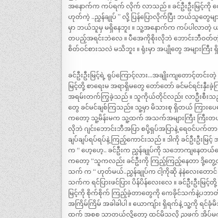
အနောက်က ကပ်ရက် လိုက် လာသည် ။ ခင်ဦးဦးမြင့်ကို တွေ့
ဟုတ်ကဲ့ ..ညွှန်ချုပ် ” လို့ ပြန်ပြောလိုက်ပြီး ဘယ်သ
မှာ ဘယ်သူမှ မရှိနေဘူး ။ သူ့အနောက်က ကပ်ပါလာတဲ့ ယာဉ်မေ
တပည့်အရင်းဘဲလေ ။ ပီအေကိုစိုးလိုဘဲ ဘောင်းဘီဝတ်တဲ့ 
စိတ်ဝင်စားသလဲ မသိဘူး ။ ရုံးမှာ အပျိုတွေ အများကြီး 
ခင်ဦးဦးမြင့်ရဲ့ ရုပ်ကြောင့်လား…အချိုးကျတောင့်တင်းတဲ့ က
မြင့်တို့ စာရေးမ အရာရှိမတွေ တော်တော် ခင်မင်ရင်းနှီးခ
အရမ်းတက်ကြွခဲ့သည် ။ သူကိုယ်တိုင်လည်း လာဦးစီးသည
တွေ ခင်မင်ချစ်ကြသည်။ သူ့မှာ မိသားစု ရှိတယ် ကြားပေမ
ကတော့ သူ့မိန်းမက သူ့ထက် အသက်အများကြီး ကြီးတယ
လိုဘဲ ဂျင်းဘောင်းဘီအပြာ စပို့ရှပ်အပြာနဲ့ ရေဝင်ပက်တာ
ချပ်ချပ်ရပ်ရပ်နဲ့ ကြည့်ကောင်းသည် ။ ဒါကို ခင်ဦးဦးမြင
က “ ဟေ့ဟေ့.. ခင်ဦးက ညွှန်ချုပ်ကို သဘောကျနေတယ်ဟေ့
ကတော့ “သူကလည်း ခင်ဦးကို ကြည့်ကြည့်နေတာ ဒို့တွေ့တယ
သက် က “ ဟုတ်မယ်..ညွှန်ချုပ်က ငါ့ကိုဆို နဲနဲလေးတောင် 
သက်က ရင်ပြားဖင်ပြား ပိန်ပိန်လေးလေ ။ ခင်ဦးဦးမြင့်တ
မြင့်ကို စိုက်စိုက် ကြည့်ခဲ့တာတွေကို ကေခိုင်သက်နဲ့ပဘာ
အကြိမ်ကြိမ် အခါခါပါ ။ ယောကျ်ား ရှိရက်နဲ့ သူ့ကို ရင်ခ
ထက် အစစ သာတယ်လို့တော့ ထင်မိသလို ညဖက် အိပ်မက