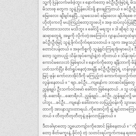
သူ့ကို ပြန်လက်မခံခဲ့ဘူး ။ နောက်တော့ ခင်ဦးဦးမြင့်ရ
မိသားစု တွေက သူနဲ့ ပြန်ပေါင်းဖို့ နားချကြတယ် ။ ခ
မြေးလေး ချီချင်နေပြီ…သူမသေခင် မြေးလေး ချီပါရစေ လို့
ဟိုတုံးကလို မယုံကြည်တော့ဘူးပေါ့ ။ အခု ထပ်လုပ်ပြန်ပြီ
ပိတ်ထားသလား မသိဘူး ။ ခေါ်လို့ မရဘူး ။ ဒါ ဆိုရင် သ
ဆရာတွေရဲ့ အမှုကို လိုက်တဲ့အကြောင်း ဂျာနယ်တွေထဲ
ခင်ဦးဦးမြင့် သူနဲ့ ဖိုက်လိုက်ရသေးတယ် ။ သူက အမှုသည်ပါ
တောင်းပန်တယ် ။ အခုကိစ္စကို သူနဲ့ရှင်းကြရအုံးမှာပေါ့ ။ 
တော့ သူ့တပည့် သိန်းအုပ်ကျော်နဲ့ဘဲ တိုးတယ် ။ သိန်းအ
ကောင်မလေးဘဲ ဖြစ်မှာပါ ။ နောက်ကိုတော့ ချိန်ဘာကို မ
ပတ်သက်ပြီး စိတ်ရှုပ်နေတဲ့အချိန် ခင်ဦးဦးမြင့်ရဲ့ ဟန်း
မြင့် ဖုန်း ကော်လာအိုင်ဒီကို မကြည့်ဘဲ ကောက်ထူးလို
လွန်းနေတယ် ။ “ ဗျာ..ခင်ဦး….ကျနော်က ဘာဆင်ခြေတွေ ပ
ညွှန်ချုပ် ဦးသက်ဝင်းမော် ခေါ်တာ ဖြစ်နေတယ် ..။ သူ ဟန်း
အို..ဆောရီး….ဆောရီးပါ…ညွှန်ချုပ်….ခင်ဦး..ညွှန်ချုပ်
ပါဘူး….ခင်ဦး….ကျနော် ခေါ်တာက လပြည့်ဝန်းကို သွားမယ်
တာကို အားနာသွားတာရယ်..ကိုအောင့်ကို ရွဲ့ချင်တာကြောင့်
တယ် ။ တီတုတီတုတီတုနဲ့ ဖုန်းလာပြန်တယ် ။
ဒီတခါမှာတော့ သူ့ယောကျ်ားကိုအောင် ဖြစ်နေတယ် ။ “ ကိ
တော့ စိတ်မကူးနဲ့..ခိုင်လုံ တဲ့ သတင်းရပ်ကွက်ကနေ 