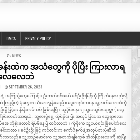
DMCA
PRIVACY POLICY
POSTED
NEWS
IN
န်းထဲက အသံတွေကို ပိုပြီး ကြားလာရ
လေလေဘဲ
N
SEPTEMBER 26, 2023
ာ်ရဲ့ အကြည့်တွေကြောင့် ။ ဦးသက်ဝင်းမော် ခင်ဦးဦးမြင့်ကို ကြိုက်နေသည်လို့
ဲ ဘဲ ကြည့်တဲ့ ပုံတွေက သိသာလွန်းသည် ။ ငွေစာရင်းကနေ သူ့လက်အောက်ကို
းဦမြင့်က နီးနီးကပ်ကပ် ဖြစ်နေပြီ ။ သူခိုင်းနေကျ သူ့အတွင်းရေးမှူး ( စက္
ါ်ခိုင်းတတ်တာရယ်.. သူ့စားပွဲရှေ့ ထိုင်ခိုင်းပြီး အလုပ်ပြင်ပက ထွေရာလေး
ေ ကိုစိုးတောင် ရိပ်မိနေပြီ ထင်တာဘဲ ။ ကိုစိုးက သူ့ငယ်ရင်းခြံပေါက်လေ
ါ်လာတာ ။ ခင်ဦးဦးမြင့် ကင်တင်းက ကော်ဖီခွက်နဲ့ အလုပ်စားပွဲဆီကို
က်လာသည် ။ သူ့ယာဉ်မောင်းက သူ့အတက်ချီကေ့စ် အိတ်ပြားလေးကို ဆွဲပြီး