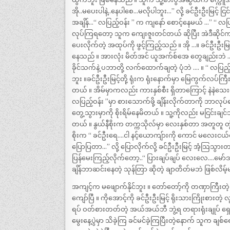
အို..မပေးပါနဲ့..နေပါစေ…မလိုပါဘူး…” လို့ ခင်ဦးဦးမြင့်
အချိန်…“ လပြည့်ဝန်း ” က ကျနော် စောင့်နေမယ် …” “ လပြ
လုပ်ကြရတော့ သူက ကျေးဇူးတင်တယ် ဆိုပြီး အဲဒီဆိုင်က 
ပေးလိုက်တဲ့ အထုပ်ကို ဖွင့်ကြည့်သည် ။ အို …။ ခင်ဦးဦးမြင
နေသည် ။ အားလုံး မိတ်အင် ယူအက်စ်အေ တွေချည်းဘဲ ..
ခိုင်သက်နဲ့ ပဘာတို့ လက်ထောက်ချတဲ့ ပုံဘဲ …. ။ “ လပြည့
ဘူး ။ခင်ဦးဦးမြင့်တို့ ရုံးက ရုံးနောက်မှာ မြေကွက်လပ်ကြ
တယ် ။ အိမ်မှာကလည်း ကားနှစ်စီး ရှိတာကြောင့် နဲနဲသေး
လပြည့်ဝန်း ”မှာ စားသောက်ဖို့ ချိန်းလိုက်တာကို ဘာလ
တွေ့သွားမှာကို စိုးရိမ်နေမိတယ် ။ သူ့ကိုလည်း မငြင်းချင်ဘ
တယ် ။ နွယ်နီစိုးက တက္ကသိုလ်မှာ လေးနှစ်တာ အတူတူ တွဲခဲ့
စိုးက “ ခင်ဦးရေ….ငါ နင့်ယောကျ်ားကို ကောင် မလေးင
ပြောပြတာ…” လို့ ပြောလိုက်လို့ ခင်ဦးဦးမြင့် အံ့သြသွား
ပြန်မေးကြည့်လိုက်တော့..“ ပြားချပ်ချပ် လေးလေ….မော်ဒယ်
ချိန်ဘာဆင်းနေတဲ့ သုန်တြာ ဆိုတဲ့ ချာတိတ်မဘဲ ဖြစ်လိမ
အကျင့်က မဖျောက်နိုင်ဘူး ။ တော်တော့်ကို တဏှာကြီးတဲ့ 
ကျော်ပြီ ။ ကိုအောင့်ကို ခင်ဦးဦးမြင့် ရိုးသားကြိုးစား
ရပ် ဝတ်စားတတ်တဲ့ အယ်အယ်ဘီ ဘွဲ့ရ တရားရုံးချုပ် ရ
မွေးနေ့ပွဲမှာ သိခဲ့ကြ ခင်မင်ခဲ့ကြပြီးတဲ့နောက် သူက ချ