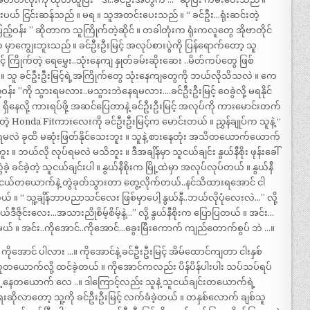
 ငြင်းပယ် ငြင်းဆန်သည် ။ မရ ။ သူအတင်းပေးသည် ။ “ ခင်ဦး…ရုံးဆင်းတဲ့
ည့်ဝန်း ” ဆိုတာက သူကြိုက်တဲ့ဆိုင် ။ တခါတုံးက ရုံးကလူတွေ အိုဗာတိုင်
မှာကျွေးဘူးသည် ။ ခင်ဦးဦးမြင့် အလုပ်စားပွဲကို ပြန်ရောက်တော့ သူ
့် ကြိုက်တဲ့ ရေမွှေး..သုံးနေကျ နှုတ်ခမ်းဆိုးဆေး ..မိတ်ကပ်တွေ ဖြစ်
။ သူ ခင်ဦးဦးမြင့်ရဲ့အကြိုက်တွေ သုံးနေကျတွေကို ဘယ်လိုသိသလဲ ။ ကေ
်ဝန်း ”ကို သွားရမလား..မသွားဘဲနေရမလား….ခင်ဦးဦးမြင့် ဝေခွဲလို့ မရနိုင်
ီး ရှိနေလို့ ကားရပ်ဖို့ အဆင်ပြေတာနဲ့ ခင်ဦးဦးမြင့် အလုပ်ကို ကားမောင်းတက်
တဲ့ Honda Fitကားလေးကို ခင်ဦးဦးမြင့်က မောင်းတယ် ။ ညွှန်ချုပ်က သူနဲ့ “
ုပ်ရမလဲ ခုထိ မဆုံးဖြတ်နိုင်သေးဘူး ။ သူနဲ့ စားနေတုံး အသိတယောက်ယောက်
ူး ။ ဘယ်လို လုပ်ရမလဲ မသိဘူး ။ ဒီအချိန်မှာ သူငယ်ချင်း နွယ်နီစိုး ဖုန်းခေါ်
 ခင်ခဲ့တဲ့ သူငယ်ချင်းပါ ။ နွယ်နီစိုးက မြို့ထဲမှာ အလုပ်လုပ်တယ် ။ နွယ်နီ
ယ်ငယ်တယောက်နဲ့ တွဲခုတ်သွားတာ တွေ့လိုက်တယ်..နင်သိထားရအောင် ငါ
တယ် ။ “ သူ့ချိန်ဘာပညာသင်လေး ဖြစ်မှာပေါ့ နွယ်နီ..ဘယ်လိုပုံလေးလဲ…” လို့
ဒီဇိုင်းလေး…အသားညိုစိမ့်စိမ့်နဲ့…” လို့ နွယ်နီစိုးက ပြောပြတယ် ။ အင်း…
့်မယ် ။ အင်း..ကိုအောင်..ကိုအောင်…ခွေးမြီးကောက် ကျည်တောက်စွပ် ဘဲ …။
ကိုအောင် ပါလား …။ ကိုအောင်နဲ့ ခင်ဦးဦးမြင့် အိမ်ထောင်ကျတာ ငါးနှစ်
တဲ့ လူတယောက်လို့ ထင်ခဲ့တယ် ။ ကိုအောင်ကလည်း ပိန်ပိန်ပါးပါး သပ်သပ်ရပ်
ှေ့နေတယောက် လေ ..။ ဒါကြောင့်လည်း သူနဲ့ သူငယ်ချင်းတယောက်ရဲ့
စ်ရေးဆိုလာတော့ သူ့ကို ခင်ဦးဦးမြင့် လက်ခံခဲ့တယ် ။ တနှစ်လောက် ချစ်သူ