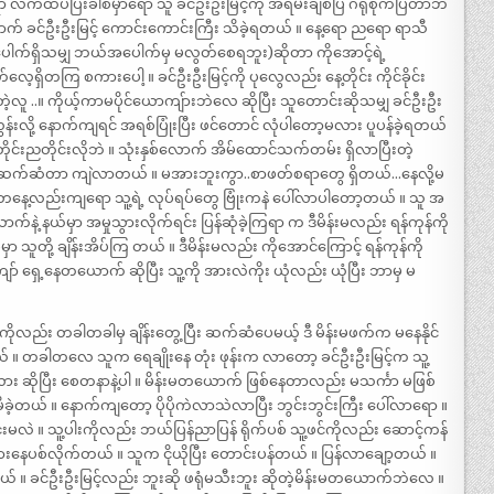
ရော လက်ထပ်ပြီးခါစမှာရော သူ ခင်ဦးဦးမြင့်ကို အရမ်းချစ်ပြ ဂရုစိုက်ပြတာဘဲ
 ခင်ဦးဦးမြင့် ကောင်းကောင်းကြီး သိခဲ့ရတယ် ။ နေ့ရော ညရော ရာသီ
အပေါက်ရှိသမျှ ဘယ်အပေါက်မှ မလွတ်စေရဘူး)ဆိုတာ ကိုအောင့်ရဲ့
ှိတကြ စကားပေါ့ ။ ခင်ဦးဦးမြင့်ကို ပုလွေလည်း နေ့တိုင်း ကိုင်ခိုင်း
လူ ..။ ကိုယ့်ကာမပိုင်ယောကျ်ားဘဲလေ ဆိုပြီး သူတောင်းဆိုသမျှ ခင်ဦးဦး
ွန်းလို့ နောက်ကျရင် အရစ်ပြုံးပြီး ဖင်တောင် လုံပါတော့မလား ပူပန်ခဲ့ရတယ်
ုင်းညတိုင်းလိုဘဲ ။ သုံးနှစ်လောက် အိမ်ထောင်သက်တမ်း ရှိလာပြီးတဲ့
လိင်ဆက်ဆံတာ ကျဲလာတယ် ။ မအားဘူးကွာ..စာဖတ်စရာတွေ ရှိတယ်…နေလို့မ
 ။ တနေ့လည်းကျရော သူ့ရဲ့ လုပ်ရပ်တွေ ဗြုံးကနဲ ပေါ်လာပါတော့တယ် ။ သူ အ
 နယ်မှာ အမှုသွားလိုက်ရင်း ပြန်ဆုံခဲ့ကြရာ က ဒီမိန်းမလည်း ရန်ကုန်ကို
ူတို့ ချိန်းအိပ်ကြ တယ် ။ ဒီမိန်းမလည်း ကိုအောင်ကြောင့် ရန်ကုန်ကို
် ရှေ့နေတယောက် ဆိုပြီး သူ့ကို အားလဲကိုး ယုံလည်း ယုံပြီး ဘာမှ မ
ိုလည်း တခါတခါမှ ချိန်းတွေ့ပြီး ဆက်ဆံပေမယ့် ဒီ မိန်းမဖက်က မနေနိုင်
် ။ တခါတလေ သူက ရေချိုးနေ တုံး ဖုန်းက လာတော့ ခင်ဦးဦးမြင့်က သူ့
်လား ဆိုပြီး စေတနာနဲ့ပါ ။ မိန်းမတယောက် ဖြစ်နေတာလည်း မသင်္ကာ မဖြစ်
့တယ် ။ နောက်ကျတော့ ပိုပိုကဲလာသဲလာပြီး ဘွင်းဘွင်းကြီး ပေါ်လာရော ။
မလဲ ။ သူ့ပါးကိုလည်း ဘယ်ပြန်ညာပြန် ရိုက်ပစ် သူ့ဖင်ကိုလည်း ဆောင့်ကန်
ွားနေပစ်လိုက်တယ် ။ သူက ငိုယိုပြီး တောင်းပန်တယ် ။ ပြန်လာချော့တယ် ။
 ။ ခင်ဦးဦးမြင့်လည်း ဘူးဆို ဖရုံမသီးဘူး ဆိုတဲ့မိန်းမတယောက်ဘဲလေ ။