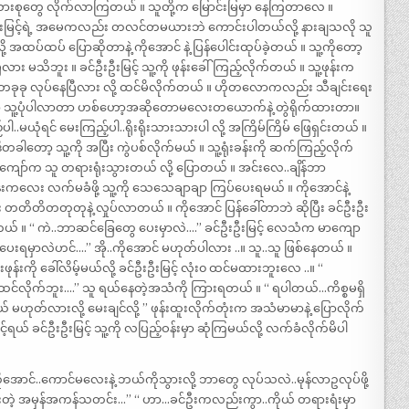
ဲ့ မိသားစုတွေ လိုက်လာကြတယ် ။ သူတို့က မြောင်းမြမှာ နေကြတာလေ ။
င်ဦးဦးမြင့်ရဲ့ အမေကလည်း တလင်တမယားဘဲ ကောင်းပါတယ်လို့ နားချသလို သူ
 အထပ်ထပ် ပြောဆိုတာနဲ့ ကိုအောင် နဲ့ ပြန်ပေါင်းထုပ်ခဲ့တယ် ။ သူ့ကိုတော့
လား မသိဘူး ။ ခင်ဦးဦးမြင့် သူ့ကို ဖုန်းခေါ်ကြည့်လိုက်တယ် ။ သူ့ဖုန်းက
ူ တခုခု လုပ်နေပြီလား လို့ ထင်မိလိုက်တယ် ။ ဟိုတလောကလည်း သီချင်းရေး
မှာ သူ့ပုံပါလာတာ ဟစ်ဟော့အဆိုတောမလေးတယောက်နဲ့ တွဲရိုက်ထားတာ။
..မယုံရင် မေးကြည့်ပါ..ရိုးရိုးသားသားပါ လို့ အကြိမ်ကြိမ် ဖြေရှင်းတယ် ။
ဒီတခါတော့ သူ့ကို အပြီး ကွဲပစ်လိုက်မယ် ။ သူ့ရုံးခန်းကို ဆက်ကြည့်လိုက်
ုပ်ကျော်က သူ တရားရုံးသွားတယ် လို့ ပြောတယ် ။ အင်းလေ..ချိန်ဘာ
ိန်းကလေး လက်မခံဖို့ သူ့ကို သေသေချာချာ ကြပ်ပေးရမယ် ။ ကိုအောင်နဲ့
ဖုန်း တတိတိတတုတုနဲ့ လှုပ်လာတယ် ။ ကိုအောင် ပြန်ခေါ်တာဘဲ ဆိုပြီး ခင်ဦးဦး
က်တယ် ။ “ ကဲ..ဘာဆင်ခြေတွေ ပေးမှာလဲ….” ခင်ဦးဦးမြင့် လေသံက မာကျော
ေးရမှာလဲဟင်….” အို..ကိုအောင် မဟုတ်ပါလား ..။ သူ..သူ ဖြစ်နေတယ် ။
ဖုန်းကို ခေါ်လိမ့်မယ်လို့ ခင်ဦးဦးမြင့် လုံး၀ ထင်မထားဘူးလေ ..။ “
လို့ မထင်လိုက်ဘူး….” သူ ရယ်နေတဲ့အသံကို ကြားရတယ် ။ “ ရပါတယ်…ကိစ္စမရှိ
 မဟုတ်လားလို့ မေးချင်လို့ ” ဖုန်းထူးလိုက်တုံးက အသံမာမာနဲ့ ပြောလိုက်
ရယ် ခင်ဦးဦးမြင့် သူ့ကို လပြည့်ဝန်းမှာ ဆုံကြမယ်လို့ လက်ခံလိုက်မိပါ
ုအောင်..ကောင်မလေးနဲ့ ဘယ်ကိုသွားလို့ ဘာတွေ လုပ်သလဲ..မုန်လာဥလုပ်ဖို့
ရထားတဲ့ အမှန်အကန်သတင်း…” “ ဟာ…ခင်ဦးကလည်းကွာ..ကိုယ် တရားရံးမှာ