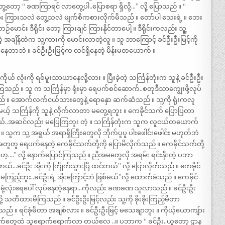
တော့ “ ခဏကြာရင် လာတွေ့ပါ..ပြောစရာ ရှိလို့…” လို့ ပြောသည် ။ “
ူတွေများ ကြားသလဲ တွေ့သလဲ မျက်စိကစားလိုက်မိသည် ။ တော်ပါ သေးရဲ့ ။ ဘေး
ာင်း ဒီရိုင်း တော့ ကြားချင် ကြားနိုင်တာပေါ့ ။ ဒီရိုင်းကလည်း သူ့
အချိန်ထဲက သူ့ကားကို မောင်းလာတဲ့လူ ။ သူ ဘာကြောင့် ခင်ဦးဦးမြင့်ကို
ရှိနေတာဘဲ ။ ခင်ဦးဦးမြင့်က လင်ရှိနေတဲ့ မိန်းမတယောက် ။
ိုယ် လုံးကို ရစ်မူးသာယာနေလို့လား ။ ပြီးခဲ့တဲ့ သင်္ကြန်တုံးက သူနဲ့ ခင်ဦးဦး
ဲ့ကြသည် ။ သူ က သင်္ကြန်မှာ ရုံးမှာ ရေပက်စင်ဆောက်..စတုဒီသာကျွေးဖို့လုပ်
် ။ အောက်လက်ငယ်သားတွေနဲ့ ရောနှော ဆက်ဆံသည် ။ သူ့ကို ရုံးကလူ
ယ့် သင်္ကြန်ကို သူနဲ့ လိုက်လာတာ မတွေ့ရဘူး ။ ကေခိုင်သက် ပြောပြတာ
်..အဆင်လည်း မပြေကြဘူး တဲ့ ။ သင်္ကြန်တုံးက သူက လူငယ်တယောက်
 ။ သူက သူ့ အရွယ် အရာရှိကြီးတွေလို ဘိုက်ပူပူ ပါးဖေါင်းဖေါင်း မဟုတ်ဘဲ
့် အတူတူ ရေပက်နေတဲ့ ကေခိုင်သက်တို့ကို ပြောမိလိုက်သည် ။ ကေခိုင်သက်တို့
….” လို့ နောက်ပြောင်ကြသည် ။ ညီအမတွေလို အရမ်း ရင်းနှီးတဲ့ ပဘာ
်…ခင်ဦး အိုးကို ကြိုက်သွားပြီ ထင်တယ်” လို့ ပြောလိုက်သည် ။ ကေခိုင်
မကြည့်ဘူး..ခင်ဦးရဲ့ အိုးကြောင့်ဘဲ ဖြစ်မယ်”လို့ ထောက်ခံသည် ။ ကေခိုင်
ို့ မုံ့လုံးရေပေါ် လုပ်နေတဲ့နေရာ…ကိုလည်း ခဏခဏ သူလာသည် ။ ခင်ဦးဦး
တို့ သတိထားမိကြသည် ။ ခင်ဦးဦးမြင့်လည်း သူ့ကို ခိုးခိုးကြည့်မိတာ
ုံမိသည် ။ ရင်ခုံမိတာ အချစ်လား ။ ခင်ဦးဦးမြင့် မသေချာဘူး ။ ကိုယ့်ယောကျ်ား
်တွေထဲ သူရောက်ရောက်လာ တယ်လေ ..။ ပဘာက “ ခင်ဦး..ယူတော့ ဌာန