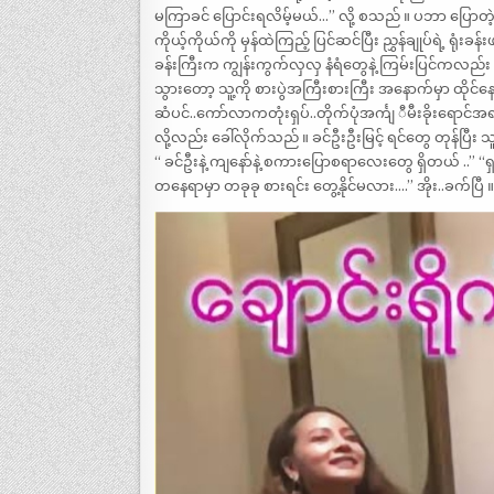
မကြာခင် ပြောင်းရလိမ့်မယ်…” လို့ စသည် ။ ပဘာ ပြောတဲ့အတ
ကိုယ့်ကိုယ်ကို မှန်ထဲကြည့် ပြင်ဆင်ပြီး ညွှန်ချုပ်ရဲ့ ရ
ခန်းကြီးက ကျွန်းကွက်လှလှ နံရံတွေနဲ့ ကြမ်းပြင်ကလည်း
သွားတော့ သူ့ကို စားပွဲအကြီးစားကြီး အနောက်မှာ ထိုင
ဆံပင်..ကော်လာကတုံးရှပ်..တိုက်ပုံအင်္ကျ ီမီးခိုးရောင်အ
လို့လည်း ခေါ်လိုက်သည် ။ ခင်ဦးဦးမြင့် ရင်တွေ တုန်ပြီး သ
“ ခင်ဦးနဲ့ ကျနော်နဲ့ စကားပြောစရာလေးတွေ ရှိတယ် ..” “ရှင် 
တနေရာမှာ တခုခု စားရင်း တွေ့နိုင်မလား….” အိုး..ခက်ပြ