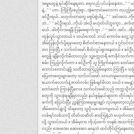
အမှုတွေနဲ့ ရင်ဆိုင်နေရတာ..ရေလည် ပင်ပန်းနေတာ…” “ ဟု
နဲ့…” “ ဟာ…ကြံကြီးစည်ရာ…အဲ့ကောင်မလေးက တပည့်မ
ခင်ဦးရယ်…မဟုတ်တာတွေ မစွပ်စွဲပါနဲ့….” “ အင်းလေ..
ဘဲ…” “ ခင်ဦးရယ်…ကိုယ် အဲလို မဟုတ်ပါဘူးကွာ….ခက်တာဘဲ
မယ်…ခါတိုင်းအချိန် ပြန်မရောက်ဘူး ..” “ အင်း..အင်း…အိ
တုန်လှုပ်သွားတယ် ။ ဘယ်ကောင် ဘယ် ကောင်မ တွေ့သွားပ
အိမ်ပြန်လိုက်ပို့ရမှာတော့ စိတ်ဝင်စားနေတယ် ။ ဂွင်ဝင်လာ
တာ ကြာပြီ ။ သက်ဝင်းမော် စိတ်လှုပ်ရှားနေတယ် ။ ခင်ဦးဦးမြင
တွေ့ဖို့ ချိန်းလိုက်မိတာလည်း သူ့စက္ကတရီ ကေခိုင်သက်က
စမ်း ကြည့်လိုက်တာ ။ ခင်ဦးကို သူ ကြိုက်နေတာ တော်တော်
ကောင်းကောင်းနဲ့မို့ သတိထားကြည့်မိနေတာ ကြာပြီ ။ သင်္ကြ
ပြေတာတွေများတော့ သက်ဝင်းမော် သာယာမှုလေးတခုလော
ယောက်လောက်နဲ့ ဇာတ်လမ်း ဖြစ်ချင်မိလာ တယ် ။ မမနွဲ့က
တော်တော် ကြာခဲ့ပြီလေ။ သက်ဝင်းမော်သည် တက္ကသိုလ်
တွေကို သွားခဲ့ရချိန်မှာလည်း နယ်စွန်နယ်ဖျားက တိုင်း
ဖက်ကို ပြောင်းပြီး ညွှန်ကြားရေးမှူးချုပ် လုပ်ရတော့လည
အိမ်ထောင်နဲ့လို့ သိရတော့ သူပိုသဘောကျတယ် ။ အိမ်ထ
လစ်ရင်လစ်သလို တိတ်တဆိတ် စားကြရုံဘဲ မဟုတ်လား 
လို့ သူထင်တယ် ။ အိမ်မှာက ကိုယ့်ထက် ၁၀နှစ် အသက်ကြီး
လည်း အေးအေး ဆေးဆေး မနေဘဲ ထင်တိုင်းကြဲနေတော့ သ