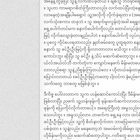
အနေနဲ့ တွဲခဲ့ပြီး သူနဲ့ လက်ထပ်ခဲ့တယ် ။ ချစ်သူ ဘဝမှာ
။ သူဟာ ကာမရာဂစိတ်ကြီးတာလည်း လက်ထပ်ပြီးတဲ့နောက်
လာနေတဲ့အချိန်ပါမရှောင် သူ့အလိုကို လိုက်ခဲ့ရတာ ။ (
လက်သုံးစကား တခုဘဲ ။ သူ အရက်မူးလွန်တဲ့အခါ ရေရွတ်လေ့ရ
ရှေ့ပေါက်တင်မက နောက်ပေါက်ကိုလည်း တောင်းလုပ်ခဲ့တဲ့
မြင့် လိုက်လျောခဲ့တာချည်းပါဘဲ ။ နောက်ပေါက်ကို လုပ်လ
။ ပုလွေ ကိုင်ပေးရတာလည်း နှုတ်ခမ်းတွေ ပူထူရတာ နေ့တိ
နောက် သူ ခင်ဦးဦးမြင့်ကို ရိုးလာတာလား မသိဘူး ။ 
ကောင်းဘူး ဆိုပြီး သူ ခင်ဦး နဲ့ သိပ် မဆက်ဆံတော့ဘူး
ယ်လ်အယ်လ်ဘီ တက်တုံးက ကျောင်းနေဖက် မိန်းမတယောက်နဲ့
လာလည်ရော သူနဲ့ ညိစွန်းကြတယ်လေ ။ ဟိုတယ်ခန်းတခုမှာ သ
ပြောင်းလာတယ် ။ခင်ဦးဦးမြင့်ကတော့ ငါ့လင်က နံမည်ကျော
သင်္ကာတွေ ဘာတွေ မဖြစ်ခဲ့ဘူး ။
ဒီကိစ္စ ပေါ်လာတာက သူက ဟန်ဆောင်ကောင်းပြီး ဒီမိန်းမက
ဖြစ်လာပြီး ညဖက် သူ့ဟန်းဖုန်းကို ဖုန်းဆက်ဆက်လာတယ
ဖုန်းကို ပြေးကိုင်လိုက်တာပေါ့ ။ အရေးကြီးတဲ့ အမှုသည
သေးပါဘူး ။ အမှုသည်လား..တဖက်က ရှေ့နေ လား ထင်မိခဲ
ခင်ဦးဦးမြင့်လည်း သူ့ကို စိတ်နာလိုက်တာ ဘာပြောကောင်း
ပစ်ခဲ့တာ ။ သူနဲ့လည်း မနေတော့ဘဲ အမဝမ်းကွဲအိမ်မှာ သ
ဟိုမိန်းမကိုလည်း မဆက်ဆံတော့ပါဘူး..ဂတိတွေ ပေး တယ်