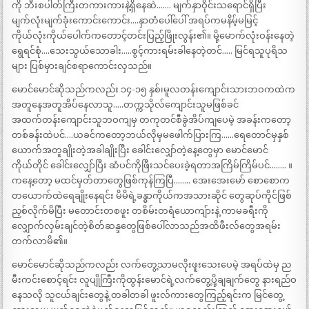
ကို ဘီးစပါတ်ကြီးတကားကားနဲ့ရှိနေဆဲ……. မျက်နှာဝိုင်းသရောင်ရှိပြီး
မျက်လုံးမျက်ခုံးကောင်းကောင်း….နှာတံပေါ်ပေါ် အရပ်ကမနိမ့်မမြင့်
ကိုယ်လုံးကိုယ်ပေါက်ကတောင့်တင်းပြည့်ဖြိုးလွန်း၏။ မို့မောက်လုံးဝန်းနေတဲ့
ရွေရင်စုံ….သေးသွယ်သောခါး…..စွင့်ကားရမ်းခါနေတဲ့တင်….. မြင်ရသူပုရိသ
များ ပြစ်မှားချင်စရာကောင်းလှသည်။
မောင်မောင်ဆိုသည်ကလည်း ၁၄-၁၅ နှစ်၊မူလတန်းကျောင်းသားဘဝကထဲက
အတူနေအတူအိပ်နေလာသူ…..တက္ကသိုလ်ကျောင်းသူမဖြစ်ခင်
အထက်တန်းကျောင်းသူဘဝကျမှ တကုတင်စီခွဲအိပ်ကျပေမဲ့ အခန်းကတော့
တစ်ခန်းထဲပင်….ယခင်ကတော့ဘယ်လိုမှမဖေါက်ပြားကြ……ရေတောင်မှနှစ်
ယောက်အတူချိုးတဲ့အခါချိုးပြီး ခေါင်းလျှော်တဲ့နေ့တွေမှာ မောင်မောင်
ကိုယ်တိုင် ခေါင်းလျှော်ပြီး ဆံပင်ကိုဖြီးသင်ပေးခဲ့ရတာအကြိမ်ကြိမ်ပင်…….. ။
ကနေ့တော့ မထင်မှတ်တာတွေဖြစ်ကုန်ကြပြီ…….. အေးအေးမော် စောစောက
တယောက်ထဲရေချိုးနေရင်း မိမိရဲ့ခန္ဓာကိုယ်ကအသားဆိုင် တွေဆုပ်ကိုင်ဖြစ်
ညှစ်လိုက်မိပြီး မတောင်းတစဖူး တစိမ်းတရံယောကျ်ားနဲ့ ကာမခရီးကို
လျှောက်လှမ်းချင်တဲ့စိတ်ဆန္ဒတွေဖြစ်ပေါ်လာသည်အထိဖီးလ်တွေအရမ်း
တက်လာမိ၏။
မောင်မောင်ဆိုသည်ကလည်း လက်တွေ့သာမလိုးဖူးသေးပေမဲ့ အရပ်ထဲမှ ည
မီးကင်းစောင့်ရင်း လူပျိုကြီးကိုထွန်းမောင်ရဲ့လက်တွေ့ပို့ချချက်တွေ နားရည်ဝ
နေသလို သူငယ်ချင်းတွေနဲ့ တခါတခါ ဖူးလ်ကားတွေကြည့်ရင်းက မြင်တွေ့