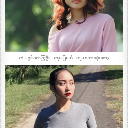
ကဲ … ရှင် ခဏကြွဦး … ကျမ ပြမယ် ” ကျမ စကားဆုံးတော့