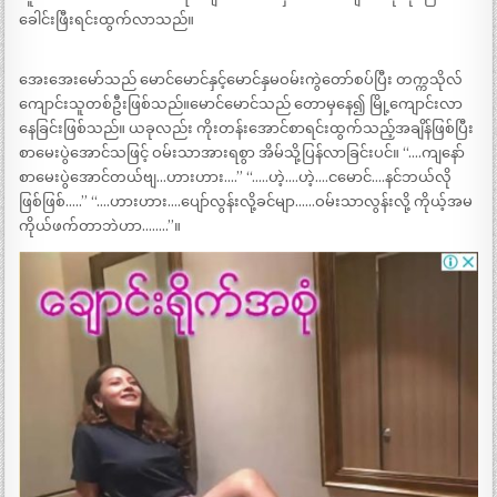
ခေါင်းဖြီးရင်းထွက်လာသည်။
အေးအေးမော်သည် မောင်မောင်နှင့်မောင်နှမဝမ်းကွဲတော်စပ်ပြီး တက္ကသိုလ်
ကျောင်းသူတစ်ဦးဖြစ်သည်။မောင်မောင်သည် တောမှနေ၍ မြို့ကျောင်းလာ
နေခြင်းဖြစ်သည်။ ယခုလည်း ကိုးတန်းအောင်စာရင်းထွက်သည့်အချိန်ဖြစ်ပြီး
စာမေးပွဲအောင်သဖြင့် ဝမ်းသာအားရစွာ အိမ်သို့ပြန်လာခြင်းပင်။ “….ကျနော်
စာမေးပွဲအောင်တယ်ဗျ…ဟားဟား….” “…..ဟဲ့….ဟဲ့….ငမောင်….နင်ဘယ်လို
ဖြစ်ဖြစ်…..” “….ဟားဟား….ပျော်လွန်းလို့ခင်မျာ……ဝမ်းသာလွန်းလို့ ကိုယ့်အမ
ကိုယ်ဖက်တာဘဲဟာ……..”။