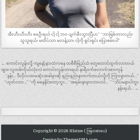
အီးဟီးဟီးဟီး မေဦးရယ် ငါ့ ငါ့ ဘဝ ပျက်စီးသွားပြီဟ” “ဘာဖြစ်တာလည်း
သူသူရယ်၊ မထိပ်သာ မလန့်သာ၊ ငါ့ကို ရှင်းရှင်း ပြောစမ်းပါ”
Post
← ကောင်းလွန်းလို့ ကျနော့်နားထဲကနေ တစီစီမြည်သံ တွေတောင်ထွက်လာတယ်
navigation
ဗျာ။ လူတစ်ကိုယ်လုံးလဲ ကောင်းလွန်းတာရယ် နာရီဝက်လောက်အားကုန်
“နန်း… ဒီလိုပဲပထမဆုံးအခါမှာဆို နည်းနည်းနာတက်တယ်လို့ကို ကြားဖူးတယ်…”
“ဟုတ်လား…” “ကို မနေနိုင်တော့ဘူး… “အရမ်းနာမှာလားဟင်… ” “သိပ်မနာပါဘူး
နန်းရယ်… →
Copyright © 2026 Hlataw ( အြပာစာပေ)
Design by ThemesDNA.com