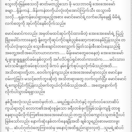
သွေးတိုးမြန်စေသလို ဓာတ်မတည့်သော ဖို-မသဘာဝမို့ အေးအေးမော်
ခမျာ….ရှိန်းကနဲ….ဖိန်းကနဲတကိုယ်လုံးတုံအောင်ကြက်သီး ထသွားမိ
သလို…..ရုန်းကန်ဖယ်ရှားရမည့်အစား မောင်မောင်ရဲ့လက်ပေါ်မှနေ၍ မိမိရဲ့
လက်တွေကို အုပ်ကိုင်နေမိလိုက်သည်။
မောင်မောင်ကလည်း အမှတ်မထင်ဆုပ်ကိုင်ထားမိတဲ့ အေးအေးမော်ရဲ့ ပြည့်
ဖြိုးဖေါင်းကားနေတဲ့ နို့တွေကိုဆုပ်ကိုင်ဖျစ်ညှစ်ဆော့ကစားနေမိပြန်သည်။ တ
ကိုယ်လုံးမှလည်း သွေးစီးချောင်းတလျှောက် ဖြတ်သန်းစီးဆင်းနေသည်မို့
အတွေ့အထိအပေါ်သာယာလာကာ……. မိန်းမောတွေဝေနေတဲ့ အေးအေးမော်
ရဲ့ဖူးဖူးရွရွနွုတ်ခမ်းနှစ်လွာကို အင်္ဂလိပ်ရုပ်ရှင်ဇာတ်ကားထဲက……..မင်းသား၊
မင်းသမီးနွုတ်ခမ်းစုပ်သလို ဖိကပ် နမ်းရှိုက်စုပ်ယူလိုက်မိသည်အထိ……
အသိတရားတို့ဟာ…ဝေဝါးကုန်ကျသည်။ အေးအေးမော်မှာလည်း မောင်နှမ
ဝမ်းကွဲခြင်း မသင့်တော်ဘူးဆိုတဲ့ အသိတရားတွေ လက်လွတ်ပြီး မောင်မောင်
ရဲ့ကျောပြင်ကိုပြန်လည်ဖက်တွယ်လိုက်မိသည်အထိ…. အတွေ့နောက်ကို
လိုက်ပါသွားမိရရှာသည်။
နှစ်ဦးစလုံးသည် မထင်မှတ်ဘဲ…..မရည်ရွယ်ပါဘဲနှင့် လွတ်လပ်သောဆိပ်
ကွယ်ရာတွင် လောက၏အဆုံးစွန်သော ခရီးတစ်ခုကိုဖြစ်သန်းကျဖို့ တာစူ
နေရာယူမိလိုက်ကြ၏။အေးအေးမော်သည် တက္ကသိုလ်ကျောင်းသူတစ်ဦးပင်
ဖြစ်သော်လည်း နောက်ဆုံးနှစ်တက်နေချိန်အထိ ချစ်သူရည်းစားမထားဖူး
သူ…. ဆံပင်ဂုတ်ဝဲတွေကြားထဲမှ ဖနောင့်အထိရှည်လျားလှတဲ့….သူမရဲ့ဆံပင်