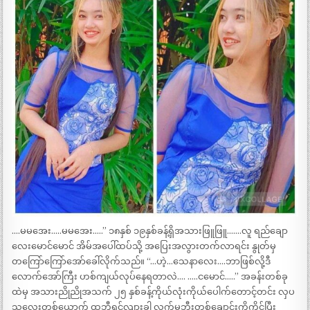
….မမအေး…..မမအေး…..” ၁၈နှစ် ၁၉နှစ်ခန့်ရှိအသားဖြူဖြူ…….လူ ရည်ချော
လေးမောင်မောင် အိမ်အပေါ်ထပ်သို့ အပြေးအလွားတက်လာရင်း နွုတ်မှ
တကြော်ကြော်အော်ခေါ်လိုက်သည်။ “…ဟဲ့…သေနာလေး….ဘာဖြစ်လို့ဒီ
လောက်အော်ကြီး ဟစ်ကျယ်လုပ်နေရတာလဲ…. …..ငမောင်…..” အခန်းတစ်ခု
ထဲမှ အသားညိုညိုအသက် ၂၅ နှစ်ခန့်ကိုယ်လုံးကိုယ်ပေါက်တောင့်တင်း လှပ
သူလေးတစ်ယောက် ထဘီရင်လျားခါ လက်မှဘီးတစ်ချောင်းကိုကိုင်ပြီး