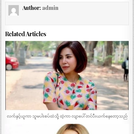
Author:
admin
Related Articles
လက်နှင့်ယူကာ သူမပါးစပ်ထဲသို့ ထဲ့ကာ လျာပေါ် တင်ပီးယက်နေတော့သည်