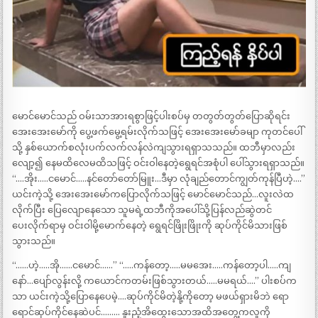
မောင်မောင်သည် ဝမ်းသာအားရစွာဖြင့်ပါးစပ်မှ တတွတ်တွတ်ပြောဆိုရင်း
အေးအေးမော်ကို ပွေ့ဖက်မွေ့ရမ်းလိုက်သဖြင့် အေးအေးမော်ခမျာ ကုတင်ပေါ်
သို့ နှစ်ယောက်စလုံးပက်လက်လန်လဲကျသွားရရှာသသည်။ ထဘီမှာလည်း
လျော့၍ နေမထိလေမထိသဖြင့် ဝင်းဝါနေတဲ့ရွေရင်အစုံပါ ပေါ်သွားရရှာသည်။
“….အိုး…..ငမောင်…..နင်တော်တော်မြူး…ဒီမှာ လုံချည်တောင်ကျွတ်ကုန်ပြီဟဲ့….”
ယင်းကဲ့သို့ အေးအေးမော်ကပြောလိုက်သဖြင့် မောင်မောင်သည်…လူးလဲထ
လိုက်ပြီး ပြေလျောနေသော သူမရဲ့ထဘီကိုအပေါ်သို့ပြန်လည်ဆွဲတင်
ပေးလိုက်ရာမှ ဝင်းဝါမို့မောက်နေတဲ့ ရွေရင်ဖြိုးဖြိုးကို ဆုပ်ကိုင်မိသားဖြစ်
သွားသည်။
“……ဟဲ့…..အို……ငမောင်……” “…..ကန်တော့…..မမအေး…..ကန်တော့ပါ…..ကျ
နော်…ပျော်လွန်းလို့ ကယောင်ကတမ်းဖြစ်သွားတယ်…..မမရယ်….” ပါးစပ်က
သာ ယင်းကဲ့သို့ပြောနေပေမဲ့….ဆုပ်ကိုင်မိတဲ့နို့ကိုတော့ မဖယ်ရှားမိဘဲ ရော
ရောင်ဆုပ်ကိုင်နေဆဲပင်……… နူးညံ့အိထွေးသောအထိအတွေ့ကလူကို