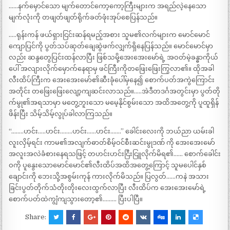
……နက်မှောင်သော မျက်တောင်ကော့ကော့ကြီးများက အရည်လဲ့နေသော
မျက်လုံးကို တဖျတ်ဖျတ်ရိုက်ခတ်ဖုံးအုပ်စေပြန်သည်။
…..ရုန်းကန် ဖယ်ရှားငြင်းဆန်ရမည့်အစား သူမ၏လက်များက မောင်မောင်
ကျောပြင်ကို ပွတ်သပ်ဆုတ်ချေဆွဲဖက်လျှက်ရှိနေပြန်သည်။ မောင်မောင်မှာ
လည်း ဆန္ဒတွေပြင်းထန်လာပြီး ဖြစ်သမို့အေးအေးမော်ရဲ့ အဝတ်မဲ့ခန္ဓာကိုယ်
ပေါ် အလျားလိုက်မှောက်နေရာမှ ဖင်ကြီးကိုတဖြေးဖြေးကြွလာ၏။ ထိုအခါ
လီးထိပ်ကြီးက အေးအေးမော်၏ဆီးခုံပေါ်မှနေ၍ စောက်ပတ်အကွဲကြောင်း
အတိုင်း တဖြေးဖြေးလျော့ကျဆင်းလာသည်။…..အဲဒီတဒင်္ဂအတွင်းမှာ ပွတ်တို
က်မွု၏အရသာမှာ မတွေ့ဘူးသော မမေ့နိုင်စွမ်းသော အထိအတွေ့ကို ပူထူရှိန်
ဖိန်းပြီး သိမ့်သိမ့်လွုပ်ခါလာကြသည်။
“……..ဟင်း…..ဟင်း……..ဟင်း……ဟင်း…….” ခေါင်းလေးကို ဘယ်ညာ ယမ်းခါ
လူးလှိမ့်ရင်း ကာမ၏အလျက်ဓာတ်စိမ့်ဝင်စီးဆင်းမွုဒဏ် ကို အေးအေးမော်
အလူးအလဲခံစားနေရသဖြင့် တဟင်းဟင်းငြီးငြူလိုက်မိရ၏…… စောက်ခေါင်း
ဝကို ပူနွေးသောမောင်မောင်၏လီးထိပ်အထိအတွေ့ကြောင့် သူမပေါင်နှစ်
ချောင်းကို ဘေးသို့အစွမ်းကုန် ကားလိုက်မိသည်။ ပြလွတ်……ကနဲ အသား
ခြင်းပွတ်တိုက်သံတိုးတိုးလေးထွက်လာပြီး လီးထိပ်က အေးအေးမော်ရဲ့
စောက်ပတ်ထဲကျွံကျသွားတော့၏……… ပြီးပါပြီ။
Share: