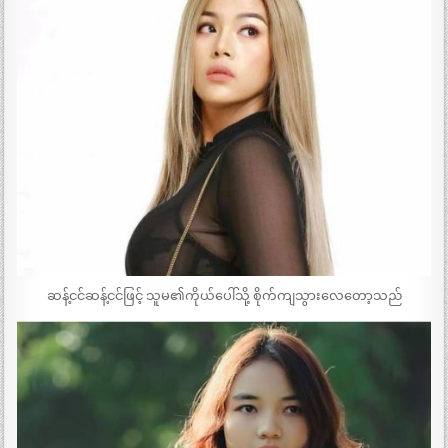
ဆန့်ငင်ဆန့်ငင်ဖြင့် သူမ၏ကိုယ်ပေါ်သို့ စိုက်ကျသွားလေတော့သည်