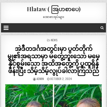
Hlataw ( အြပာစာပေ)
အောစာအုပ်များ
POSTED
NEWS
IN
အဲဒီတဒင်္ဂအတွင်းမှာ ပွတ်တိုက်
မွု၏အရသာမှာ မတွေ့ဘူးသော မမေ့
နိုင်စွမ်းသော အထိအတွေ့ကို ပူထူရှိန်
ဖိန်းပြီး သိမ့်သိမ့်လွုပ်ခါလာကြသည်
ADMIN
OCTOBER 2, 2024