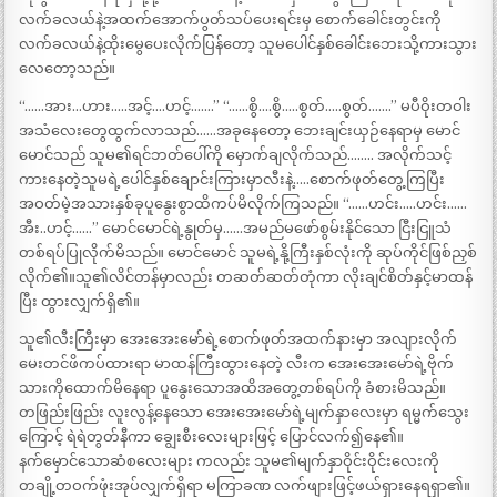
လက်ခလယ်နဲ့အထက်အောက်ပွတ်သပ်ပေးရင်းမှ စောက်ခေါင်းတွင်းကို
လက်ခလယ်နဲ့ထိုးမွေပေးလိုက်ပြန်တော့ သူမပေါင်နှစ်ခေါင်းဘေးသို့ကားသွား
လေတော့သည်။
“……အား…ဟား…..အင့်….ဟင့်…….” “……စွိ….စွိ…..စွတ်…..စွတ်…….” မပီဝိုးတဝါး
အသံလေးတွေထွက်လာသည်……အခုနေတော့ ဘေးချင်းယှဉ်နေရာမှ မောင်
မောင်သည် သူမ၏ရင်ဘတ်ပေါ်ကို မှောက်ချလိုက်သည်…….. အလိုက်သင့်
ကားနေတဲ့သူမရဲ့ပေါင်နှစ်ချောင်းကြားမှာလီးနဲ့…..စောက်ဖုတ်တွေ့ကြပြီး
အဝတ်မဲ့အသားနှစ်ခုပူနွေးစွာထိကပ်မိလိုက်ကြသည်။ “……ဟင်း…..ဟင်း……
အီး..ဟင့်……” မောင်မောင်ရဲ့နွုတ်မှ……အမည်မဖော်စွမ်းနိုင်သော ငြီးငြူသံ
တစ်ရပ်ပြုလိုက်မိသည်။ မောင်မောင် သူမရဲ့နို့ကြီးနှစ်လုံးကို ဆုပ်ကိုင်ဖြစ်ညှစ်
လိုက်၏။သူ၏လိင်တန်မှာလည်း တဆတ်ဆတ်တုံကာ လိုးချင်စိတ်နှင့်မာထန်
ပြီး ထွားလျှက်ရှိ၏။
သူ၏လီးကြီးမှာ အေးအေးမော်ရဲ့စောက်ဖုတ်အထက်နားမှာ အလျားလိုက်
မေးတင်ဖိကပ်ထားရာ မာထန်ကြီးထွားနေတဲ့ လီးက အေးအေးမော်ရဲ့ဗိုက်
သားကိုထောက်မိနေရာ ပူနွေးသောအထိအတွေ့တစ်ရပ်ကို ခံစားမိသည်။
တဖြည်းဖြည်း လူးလွန့်နေသော အေးအေးမော်ရဲ့မျက်နှာလေးမှာ ရမ္မက်သွေး
ကြောင့် ရဲရဲတွတ်နီကာ ချွေးစီးလေးများဖြင့် ပြောင်လက်၍နေ၏။
နက်မှောင်သောဆံစလေးများ ကလည်း သူမ၏မျက်နှာဝိုင်းဝိုင်းလေးကို
တချို့တဝက်ဖုံးအုပ်လျှက်ရှိရာ မကြာခဏ လက်ဖျားဖြင့်ဖယ်ရှားနေရရှာ၏။