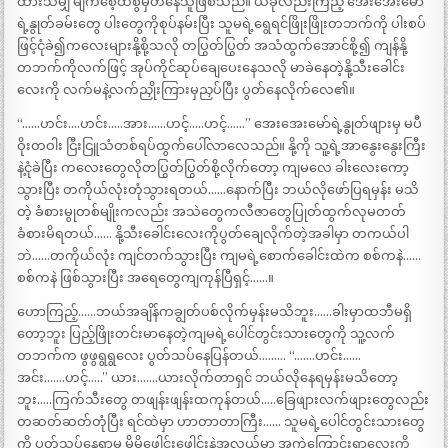
ထားသမျှ မျက်စေ့ထဲစွဲမှတ်နေသူဖြစ်သည်။ ယခုလည်းကြည့် အေးအေးမော်
ရဲ့နွုတ်ခမ်းတွေ ပါးတွေကိုစုပ်နမ်းပြီး သူမရဲ့ရွေရင်ဖြိုးဖြိုးတဘက်ကို ပါးစပ်
ဖြင့်ငုံခဲ၍ကလေးများနို့စို့သလို တပြွတ်ပြွတ် အသံထွက်အောင်စို့၍ ကျန်နို့
တဘက်ကိုလက်ဖြင့် အုပ်ကိုင်ဆုပ်ချေပေးနေသလို မာခဲနေတဲ့နို့သီးခေါင်း
လေးကို လက်မနဲ့လက်ညှိုးကြားမှညှပ်ပြီး ပွတ်နေလိုက်လေ၏။
“……ဟင်း….ဟင်း…..အား……ဟင့်…..ဟင့်……” အေးအေးမော်ရဲ့နွုတ်ဖျားမှ မပီ
ဝိုးတဝါး ငြီးငြူသံတစ်ရပ်ထွက်ပေါ်လာလေသည်။ နို့ကို သူ့ရဲ့အာနွေးနွေးကြီး
နဲ့ငုံခဲပြီး ကလေးတွေလိုတပြွတ်ပြွတ်စို့လိုက်တော့ ကျမလေ ခါးလေးကော့
သွားပြီး တကိုယ်လုံးတုံသွားရတယ်……နောက်ပြီး ဘယ်လိုဖော်ပြရမှန်း မသိ
တဲ့ ခံစားမွုတစ်မျိုးကလည်း အသဲတွေကလီဇာတွေပြုတ်ထွက်လုမတတ်
ခံစားမိရတယ်…… နို့သီးခေါင်းလေးကိုပွတ်ချေလိုက်တဲ့အခါမှာ တကယ်ပါ
ဘဲ……တကိုယ်လုံး ကျင်တက်သွားပြီး ကျမရဲ့စောက်ခေါင်းထဲက စစ်ကနဲ……
စစ်ကနဲ ဖြစ်သွားပြီး အရေတွေကျကုန်ပြီရှင့်……။
ဟောကြည့်……ဘယ်အချိန်ကချွတ်ပစ်လိုက်မှန်းမသိဘူး……ခါးမှာထဘီမရှိ
တော့ဘူး ပြည့်ဖြိုးတင်းမာနေတဲ့ကျမရဲ့ပေါင်တွင်းသားတွေကို သူ့လက်
တဘက်က ဖွဖွရွရွလေး ပွတ်သပ်နေပြန်တယ်……… “…….ဟင်း……
အင်း…….ဟင့်…..” ယား…….ယားလိုက်တာရှင် ဘယ်လိုနေရမှန်းမသိတော့
ဘူး…..ကြက်သီးတွေ တဖျန်းဖျန်းထကုန်တယ်…..ခြေဖျားလက်ဖျားတွေလည်း
တဆတ်ဆတ်တုံပြီး ရင်ထဲမှာ ဟာတာတာကြီး…… သူမရဲ့ပေါင်တွင်းသားတွေ
ကို ပွတ်သပ်နေရာမှ မို့မို့ဖေါင်းဖေါင်းနဲ့အလယ်မှာ အကွဲကြောင်းရာလေးကို