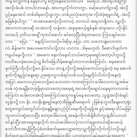
ကနဲ လျှောကနဲ နေမှာပဲလို့ တွေးနေမိသေးတယ်။ ” မမရယ်..အားရပါးရကြီး
အလိုးခံပစ် တာပါလားနော်..အားကျလိုက်တာကွာ.. မော့်ယောင်္ကျားဆို အဲလို
ပွင့်နေအောင် တစ်ခါမှမလိုးဖူးဘူး..တစ်ညလုံးတော့အ လိုးခံခဲ့ရဖူးပါရဲ့..အဲလို
မဖြစ်ခဲ့ပါဘူး ” ” တအားဆောင့်လိုးတာဟဲ့..တကယ် အရသာရှိတာ..သူ့လိုး
အားကတအားဆို တအားကို သန်တာ..အခုမှဆယ့်ရှစ်နှစ် ထဲမှာလေ..လိုးနိုင်
တာပေါ့..ဒုတိယအချီ ကုတင်စောင်း ဖင်တေ့ပြီးခံရတာလေး ကြားချင်သေး
လား ” ” ပြော. ” ” နေ့တိုင်းလာလိုးပါဆိုမှ..ပြော..ဘာ သဘောနဲ့မလာတာ
လဲ..မိန်းမက အပေးမကောင်းလို့လား ဟလား…ဒါမှမဟုတ်. ဒီစောက်ဖုတ်က
ကျယ်နေလို့လား ” အဖေက နောက်နောင်ဘယ်တော့မှမဗျင်းတော့ပါဘူးလို့
ကတိပေးခဲ့ပေမယ့်သူ့ စိတ်ဖြေသိမ့်စေချင်တာကတစ်ကြောင်း.. မေ့စောက်
ဖုတ်ကြီးကိုလိုးလို့မဝ,နိုင်သေး တာနဲ့ လိုးလို့အရမ်းကောင်းလွန်းတဲ့ မေ့ စောက်
ဖုတ်ကိုချည့်ပဲနေ့ရော ညရောလူလစ်ရင်လစ်သလိုနေ့တိုင်းပိတ်လိုးနေတဲ့
အပြင်..မေကလည်းပေးလို့မဝ,သေးတာ ကတကြောင်း.ဒေါ်လေးကသူ့အစ်မ
လစ် တဲ့အချိန်လာခဲ့ဖို့မှာထားတော့အမေ့ရဲ့အလစ်ကိုချောင်းနေရတာကတစ်
ကြောင်း ပေါ့လေ။အဲလိုအကြောင်းတွေကရှုပ်နေ လေတော့..သူနဲ့အလိုးခံချင်
လွန်းလို့ လာ နိုး..လာနိုးနဲ့မျှော်နေတဲ့အိဖြူဆီမရောက် ုဖြစ်ခဲ့ဘူး။ဒီနေ့တော့ရုံး
တွေကျောင်းတွေပိတ်တဲ့နေ့မို့နေ့လည်ပိုင်းမေ့ကိုလိုးရဖို့အ ခွင့်အရေးသိပ်မမြင်
ဘူး။လင်းဆွဲလေးပြီး တော့ဒေါ်လေးရဲ့အခန်းကိုလစ်ဖို့စိတ်ကူးနဲ့အိပ်ယာထဲ
ဝင်နှပ်ပြီးအားမွေးနေလိုက် တယ်။ဒေါ်လေးပုံကလင်ရဖူးတယ်ဆိုပေမယ့်
ဘော်ဒီကအပျိုကြီးပုံစံတစ်စက်မှမလျော့တော့သူ့ကိုမြင်လိုက်တိုင်းလိုးချင်
စိတ်တွေချည့်ပဲဖြစ်နေမိတာအမှန်ပဲ။အိပ် ယာထဲမှာဝင်နှပ်နေတုန်းအဖေက ”