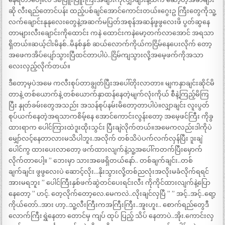
ဆို လီးရည်တောင်ပန်း ထည့်ပစ်ချင်အောင်ကောင်းတယ်။ဂွေးဥ ကြီးတွေကိုသူ့
လက်ချောင်းနုနုလေးတွေနဲ့အဆက်မပြတ်အစုန်အဆန်ဖွဖွလေးဖိ ပွတ်ဆွနေ
တာများလီးချောင်းကိုထောင်း ကနဲ ထောင်းကနဲမော့တက်လာအောင် အရသာ
ရှိတယ်။ဆယ့်ငါးမိနစ်..မိနစ်နှစ် ဆယ်လောက်ကိုယ်ကငြိမ်နေပေးလိုက် တော့
အဖေကအိပ်ပျော်သွားပြီထင်တာပါပဲ..ငြိမ်ကျသွားလို့အမေ့ဖက်ကိုအသာ
လေးလှည့်လိုက်တယ်။
ဒီတော့မှပဲအမေ ကလီးစုပ်တာချွတ်ပြီးအပေါ်တိုးလာတာ။ မျကနှာချင်းဆိုင်မိ
တာနဲ့ တစ်ယောက်နဲ့ တစ်ယောက်နှာထန်နေတဲ့မျက်လုံးကိုယ် စီနဲ့ကြည့်မိကြ
ပြီး နှုတ်ခမ်းတွေအသည်း အသန်စုပ်နမ်းမိတော့တာပါပဲ။လျှာချင်း လူးပွတ်
စုပ်ယက်နေတဲ့အရသာကစိမ့်နေ အောင်ကောင်းလွန်းတော့ အမေ့ဖင်ကြီး ကိုခွ
ထားရာက ပေါင်ကြားထဲဒူးထိုးသွင်း ပြီးချဲလိုက်တယ်။အမေကလည်းဒါကိုပဲ
မျှော်လင့်နေတာလားမသိပါဘူး.အလိုက် တစ်သိပဲပက်လက်လှန်ပြီး ဒူးချဲ
ပေါင်ကွ ထားပေးလာတော့ ဖက်ထားလျက်နဲ့သူ့အပေါ်ကတက်ပြီးမှောက်
လိုက်တာပေါ့။ ” ဘေးမှာ သားအဖေရှိတယ်နော်.. တစ်ချက်ချင်း..တစ်
ချက်ချင်း ဖွဖွလေးပဲ ဆောင့်လိုး…နိုးသွားလို့တစ်ညလုံးအလိုးမခံလိုက်ရရင်
အားမရဘူး ” ပေါင်ကြီးနှစ်ဖက်ဆွဲတင်ပေးရင်းလီး ကိုကိုင်ထားလျက်နဲ့ပြော
နေတော့ ” ဟင့်. တေ့လိုက်တော့လေ.မေကလဲ..လိုးချင်လှပြီ ” ” အင့်..အင့်..ရော့
ကိုယ်တော်..အား ဟာ့..သူ့လီးကြီးကအကြီးကြီး..အူးဟူး.. စောက်ရည်တွေဒီ
လောက်ကြီးရွှဲနေတာ တောင်မှ ကျပ် ထုပ် ပြည့် သိပ် နေတာပဲ..အိုး.ကောင်းလှ