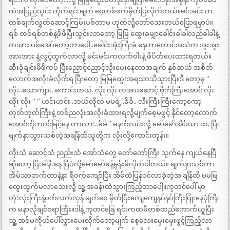
ထဲအပြည့်သွင်း ကိုက်ရင်းမျက် စေ့တစ်ဖက်မှိတ်ပြလိုက်တယ်။မင်းမင်း က
တစ်ချက်လွှတ်ဆောင့်ကြမ်းပစ်တာမ ဟုတ်လို့တော်သေးတယ်ပြောရမှာပဲ။
ရစ် တစ်ရစ်တစ်နဲ့ဖိဖိပြီးသွင်းလာတော့ မြမြ ထွေးခမျှာခေါင်းခါခါလည်ခါခါနဲ့
တအား ပစ်အော်တော့တာပေါ့..ခေါင်းအုံးကြီးခံ နေတာတောင်အသံက အူးအူး
အားအား နဲ့လွင့်ထွက်လာလို့ မင်းမင်းကလက်ဝါးနဲ့ ဖိပိတ်ပေးထားရတယ်။
ဆီးခုံချင်းဖိဖိကပ် ပြီးညှောင့်ညှောင့်လိုးပေးနေတာအချက် နှစ်ဆယ် အစိတ်
လောက်အလိုးခံလိုက်ရ ပြီးတော့ မြမြထွေးအရသာသိသွားပြီ။ဒီ တော့မှ ”
လိုး..ယောင်္ကျား..ကောင်းတယ်. လိုး လိုး တအားဆောင့် ဗိုက်ကြီးအောင် လိုး
လိုး လိုး ” ” ဟင်းဟင်း..ဘယ်လိုလဲ မမရဲ့..ခိခိ.. လီးကြီးကြီးကော့ကော့
တုတ်တုတ်ကြီးနဲ့ တစ်ညလုံးအလိုးခံထားရလို့မျက်စေ့မဖွင့် နိုင်တော့လောက်
အောင်ကိုဘဝင်မြင့်နေ တာလား..ခ်ခ်.” မနက်လင်းလို့ မော်မော်အိပ်ယာ ထ, ပြီး
မျက်နှာသွားသစ်တဲ့အချိန်ထိသူတို့က လိုးလို့ကောင်းတုန်း။
လိုးသံ ဆောင့်သံ ညည်းသံ အော်သံတွေ တော်တော်ကြီး သွက်နေ.ကျယ်နေပြီ
ဆိုတော့.ပြီးခါနီးနေ ပြီပဲလို့မော်မော်ခန့်မှန်းမိလိုက်ပါတယ်။ မျက်နှာသစ်တာ
အိမ်သာတက်တာနဲ့နာ ရီဝက်ကျော်ပြီး အိမ်ထဲပြန်ဝင်လာခဲ့တဲ့အ ချိန်ထိ မမမြ
ထွေးထွက်မလာသေးလို့ သူ့ အခန်းထဲသွားကြည့်တာပေါ့။ကုတင်ပေါ် မှာ
တုံးလုံးကြီးနဲ့ပက်လက်လှန် မျက်စေ့ မှိတ်ပြီးကျေကျေနပ်နပ်ကြီးပြုံးနေပုံကြီး
က မနာလိုချင်စရာကြီး။ဒါနဲ့ ကုတင်ခြေ ရင်းကထမီတစ်ထည်ကောက်ယူပြီး
သူ့ အစ်မကိုယ်ပေါ်လွှားပေးလိုက်တော့မျက် စေ့လေးမှေးမှေးဖွင့်ကြည့်လာ