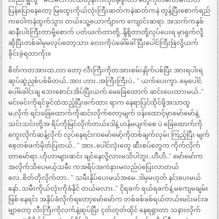
ပြန်ပြောနေတော့ မြထွေးကိုယ်လုံးကြီးဆတ်ကနဲဆတ်ကနဲ တွန့်ပြီးစောက်ရည်
ကဝေါကနဲထွက်သွား တယ်။သူ့ယောင်္ကျားက ကျောင်းဆရာ. အသက်ကနှစ်
ဆနီးပါးကြီးတာမို့စောက် ပတ်ယက်တာတို့..နို့စို့တာတို့လုပ်ပေးရ မှာရှက်လို့
ဆိုပြီးတစ်ခါမှမလုပ်တော့သား လေးကိုပဲခေါ်ခေါ်ပြီးပေါင်ကြီးဖြဲလို့ယက်
ခိုင်းခဲ့ရတာကိုး။
စိတ်ကတအားထ,လာ တော့ လီးကြီးကိုတအားစမ်းနှိုက်ပစ်ပြီး အားရပါးရ
ဆုပ်ဆွဲညှစ်ပစ်မိတယ်..အား ဟား..အကြီးကြီးပဲ.. ” ယက်ပေးကွာ..မေ့ပေါင်
ပေါ်ခေါင်းချ ဘေးစောင်းအိပ်ပြီးယက်.မေခြေထောက် ဆင်းပေးထားမယ်..”
မင်းမင်းကိုရင်ခွင်ထဲထည့်ပြီးဖက်ထား ရာက နေရာပြင်ထိုင်ဖို့အသာထူ
မ,လိုက် ရင်းခြေထောက်ကိုဆင်းလိုက်တော့မျက် ဝန်းထောင့်မှာမော်မော်နဲ့
သင်းသင်းတို့အ ရိပ်ကိုမြင်လိုက်တယ်။ဒါနဲ့ ဟန်မပျက်စေ ပဲ ခြေထောက်ကို
ကွေးလိုက်ဆန့်လိုက် လုပ်နေရင်းကမော်မော့်ကိုတစ်ချက်လှမ်း ကြည့်ပြီး မျက်
စေ့တစ်ဖက်မှိတ်ပြတယ်.. ” အား..ပေါင်လုံးတွေ ဆီးစပ်တွေက ကိုက်လိုက်
တာမော်ရာ..ဟိုဟာများဆင်း ချင်နေလို့လားမသိပါဘူး..ဟီဟိ..” မော်မော်က
အလိုက်သိပေမယ့်သမီး ကအရိပ်အကဲနားမလည်ပဲပြေးလာတယ်
လေ..စိတ်တိုလိုက်တာ.. ” သမီးနှိပ်ပေးမယ်အမေ..ဒါမှမဟုတ် နင်းပေးမယ်
နော်..သမီးကိုယ်လုံးကိုခံနိုင် တယ်မလား..” ငိုရခက် ရယ်ရခက်နဲ့ မကျေမချမ်း
ဖြစ် နေရင်း အနှိပ်ခံလိုက်ရတော့မော်မော်က တစ်ခစ်ခစ်ရယ်တယ်။မင်းမင်းခ
မျှာတော့ လီးကြီးကိုလက်နဲ့ဆုပ်ပြီး ငုတ်တုတ်ထိုင် နေရရှာတာ သနားလိုက်