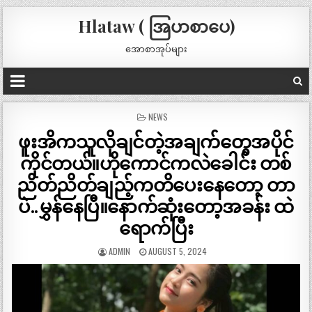
Hlataw ( အြပာစာပေ)
အောစာအုပ်များ
POSTED
NEWS
IN
ဖူးအိကသူလိုချင်တဲ့အချက်တွေအပိုင်
ကိုင်တယ်။ဟိုကောင်ကလဲခေါင်း တစ်
ညိတ်ညိတ်ချည့်ကတိပေးနေတော့ တာ
ပဲ..မွှန်နေပြီ။နောက်ဆုံးတော့အခန်း ထဲ
ရောက်ပြီး
ADMIN
AUGUST 5, 2024