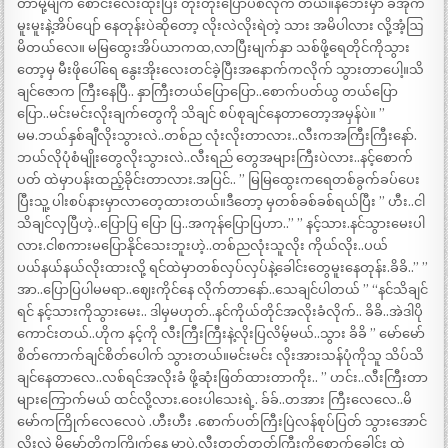
တာမို့မျက် စောင်းလေးထိုးပြီး တိုးတိုးပြောပစ်လိုက် တယ်။နံဘေးမှာ ခဲအိုက
မူးမူးနဲ့အိပ်ပျော် နေတုန်းပဲဆိုတော့ လိုးလဲလိုးရဲတဲ့ သား အမိပါလား လို့အံ့ဩ
မိတယ်လေ။ မမြထွေးအိပ်ယာကထ,လာပြီးမျက်နှာ သစ်ဖို့ရေတိုင်ကိုသွား
တော့မှ မီးဖိုပေါ်ရေ နွေးအိုးလေးတင်ခဲ့ပြီးအနောက်ကလိုက် သွားတာပေါ့။သိ
ချင်ဇောက ကြီးနေပြီ.. နှာကြီးတယ်ပြောပြော..စောက်ပတ်ယွ တယ်ပြော
ပြော..မင်းမင်းလိုးချက်တွေကို သိချင် စပ်စုချင်နေတာတော့အမှန်ပဲ။ ”
မမ.ဘယ်နှစ်ချီလိုးသွားလဲ..တစ်ည လုံးလိုးတာလား..လီးကအကြီးကြီးနော်.
ဘယ်လိုပုံစံမျိုးတွေလိုးသွားလဲ..လီးရည် တွေအများကြီးပဲလား..နင့်စောက်
ပတ် ထဲမှာပန်းထည့်ခိုင်းတာလား.အပြင်.. ” မြမြထွေးကရေတစ်ခွက်ခပ်ပေး
ပြီးသူ့ ပါးစပ်နားမှာလာတေ့ထားတယ်။ဒီတော့ မှတစ်ခစ်ခစ်ရယ်ပြီး ” ဟီး..ငါ
သိချင်လှပြီဟဲ့..ပြောပြ ပြော ပြ..အကုန်ပြောပြဟာ..” ” နင့်သား.နင်သွားမေးပါ
လား.ငါစကားမပြောနိုင်သေးဘူးဟဲ့..တစ်ညလုံးသူလိုး ကိုယ်လိုး..ပယ်
ပယ်နယ်နယ်လိုးထားလို့ ရင်ထဲမှာတစ်လှပ်လှပ်နဲ့ခေါင်းတွေမူးနေတုန်း.ခိခိ..” ”
အာ..ပြောပြပါမမရာ..ဈေးကိုင်နေ လိုက်တာနော်..သေချင်ပါတယ် ” “နင်သိချင်
ရင် နင့်သားကိုသွားမေး.. ဒါမှမဟုတ်..နင်ကိုယ်တိုင်အလိုးခံလိုက်.. ခိခိ..အဲဒါပို
ကောင်းတယ်..ဟိုက နင့်ကို လီးကြီးကြီးနဲ့လိုးပြလိမ့်မယ်..သွား ခိခိ ” မော်မော်
စိတ်ကောက်ချင်စိတ်ပေါက် သွားတယ်။မင်းမင်း လိုးအားသန်ပုံကိုသူ သိပ်သိ
ချင်နေတာလေ..လစ်ရင်အလိုးခံ ဖို့ဆုံးဖြတ်ထားတာကိုး.. ” ဟင်း..လီးကြီးတာ
များကြောက်မယ် ထင်လို့လား.ဝေးပါသေးရဲ့. ခ်ခ်..တအား ကြီးလေလေ..မိ
မော်ကကြိုက်လေလေပဲ .ဟီးဟီး .စောက်ပတ်ကြီးပြဲလန်စုပ်ပြတ် သွားအောင်
လိုးလဲ မိမော်တို့ကကြိုက်နေ မှာပဲ.လီးတုတ်တုတ်ကြီးကိုစောက်ခေါင်း ထဲ