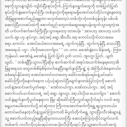
စေ့ကိုသွားနဲ့ကျိတ် ကျိတ်ပြီးစုပ်လိုက်..ကြွက်နားရွက်တွေကို တစ်ပြွတ်ပြွတ်
စုပ်လိုက်နဲ့စောက်ဖုတ်ကြီး တစ်ခုလုံးကိုရစရာမရှိအောင်ထင်တိုင်းကျဲနေတော့
အိဖြူမှာစောက်ရည်ချူတာ မဟုတ်တော့ပဲ.တစ်ဘုံးဘုံးတစ်ဝုန်းဝုန်း ပစ်ပစ်
ဆောင့်ပြီးပားစပ်ထဲကို စောက်ရည် တွေတစ်ဖျောဖျောပန်းထွက်သွားရတဲ့အ
ထိ ပက်ပက်စက်စက်ကြီးပြီးသွားရတော့ တာပေါ့။ ” အားဟာ့ အားဟာ့ ယက်
ယက်.အူး ဟု..စုပ်ကွာ..အင့်အင့် ရော့.အီးဟီး.အာ့ ကောင်းလိုက်တာအမေ
ရေး..ကောင်း.. အောင်မယ်လေးအမေရဲ့..ထွက်ကုန်ပြီ.. ထွက်ကုန်ုပြီ..သေပါပြီ
အမေရယ်..ဟူး.. ငါလိုးမယောင်္ကျား.” ” ဟ..ဟား..မအော်နဲ့လေ မိန်းမရဲ့.. ကြား
ကုန်မယ်..မအော်နဲ့..မအော်နဲ့. ပြွတ် ပြွတ် ပွတ် ပလပ်..အူးဟူး ပြွတ်.. ပျတ်
ပျတ်.. ” တစ်ချီပြီးသွားပါပြီဆိုမှ ဆက်ဆက်ခါ အစုပ်အယက်ခံနေရတော့အိ
ဖြူအရသာ တွေတစ်စိမ့်စိမ့်တက်နေပြီးမျက်နှာကြီးရှုံ့ မဲ့ အံကြိတ်ခံနေတယ်။
မခံမရပ်နိုင်တော့ အောင်ကောင်းလာတော့ ခေါင်းတစ်ရမ်းရမ်းနဲ့ မင်းမင်း
ခေါင်းကြီးကိုနောက်စေ့က ပင့်ပင့်ဆွဲတင်ပြီးမျက်နှာတစ်ပြင်လုံးကို စောက်
ပတ်နဲ့အတင်းဖက်ပွတ်ရော.. ” အော်တယ်ကွာ..အော်တယ်ကွာ.. အင့် အင့်
စောက်ပတ်ယက်လေးရဲ့ အင့် ရော့..အူးဟူး..အာ့.ငါလိုးမ ယောင်္ကျား ” စောက်
ပတ်နဲ့မျက်နှာကိုပွတ်နေရာက ဖြုံး ဆိုခေါင်းကြီးလွှတ်ချလိုက်ရင်း လက် တွေ
မွေ့ယာပေါ်ထောက်လို့ ဖင်ဆုံကား ကြီးကအောက်ဖက်ကိုရွှေ့ချသွားတယ်။
တောင်မတ်နေတဲ့လီးနဲ့သူ့ဖင်ကြားကထိ မိပွတ်တိုက်ရွေ့ သွားပြီးလီးဒစ်ဖျားနဲ့
သူ့ စောက်ပတ်တည့်နေပြီဆိုမှကားယားကြီး ဆောင့်ကြောင့်ထိုင်လျက်လက်
တစ်ဖက် ကလီးကိုလှမ်းဆုပ်တာပေါ့။လီးကြီးဆုပ် ပြီးသူ့စောက်ပတ်အကွဲ