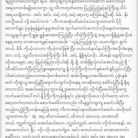
ချည့်လားယောင်္ကျား ရယ်..အဲလိုဆွလိုးနေတာလေးကစောက် ခေါင်းထဲမှာ
အရသာတစ်မျိုးလေးကွာ.သူ့ လီးကတုတ်တော့ ပြည့်ပြည့်နင့်နင့်ကြီးနဲ့ သိပ်
အရသာရှိတာပဲ…အင်း အင်း..အင့် ဟင့်.အင့်.အာ့ဟာ့ မကြမ်းနဲ့ဦးဆို..ခ်ခ်.. နိုး
လာဦးမယ် လို့ မောင်ကလဲ ” လီးကအဆုံးထိမဝင်သေးဘူး။တဝက် ပိုပို
လောက်နဲ့ပဲ ပုံမှန်မှန်နဲ့ခပ်ဖွဖွအဝင်အ ထွက်ကောင်းကောင်းလိုးနေတာ။အမေ
ကသူ့မျက်နှာကိုရွှန်းရွှန်းစားစားကြည့်ပြီး လီးကြီးကြီးနဲ့ အရသာရှိရှိနဲ့အလိုးခံ
နေရ တော့ တအားကျေနပ်နေတာပေါ့။ ” ဟွန့် ကြည့်နဲ့ကွာ..ယောင်္ကျား..ရှက်
တယ်..ခိခိ..ကိုယ့်သားက ကိုယ့်လင်ဖြစ် ပြီး ပယ်ပယ်နယ်နယ်ကြီးအလိုးခံနေရ
တာ..ဟင့်..သူ့လီးကလဲအကြီးကြီး ခိခိ.. အင့်..နို့စို့ရင်းလိုး..ဒါပဲနော် နေ့တိုင်းလာ
လိုးပေးရမှာ..အာ့..ဖြည်းဖြည်းလိုးပါဆို. စို့..စို့. တစ်မြုံလုံးဝင်အောင်ထည့် စို့ ”
လီးဆိပ်တက်ပြီးကြည်နူးနေတော့သူ့ နို့ လုံးကြီးကိုလက်နှစ်ဖက်နဲ့ဖိညှပ်ပင့်ပြီး
ပါးစပ်ထဲထည့်ပေးတာပေါ့။တစ်တောင် ဆစ်ကိုမွေ့ယာပေါ်ထောက် ပုခုံးနှစ်
ဖက် ကိုဆွဲယူအားပြုပြီးမှောက်လျက်လိုးနေရ တာဆိုတော့ ခေါင်းငုံ့ပြီးနို့ စို့ရ
တာကသိပ် အဆင်မပြေလှဘူး။ဒါနဲ့ ဒူးထောက်ထိုင် လိုက်ပြီးပေါင်ကြီးတွေ
လက်မောင်းပေါ် တင်.နို့ ကြီးကိုကုန်းစို့ရင်း ပုခုံးဆွဲလိုးပေး လိုက်တော့ ဖင်က
မော့တက်လာတယ်။ စောက်ခေါင်းကလည်း လီးနဲ့ခွင်ကျကျ ဖောင်းအိပြီး
တည့်တည့်ကြီးတန်းနေပြန် တော့ လီးကအရင်းနားထိစောက်ခောင်း ထဲတိုးဝင်
သွားတာပေါ့။ ” အဲ့.. အာ့.ထိတယ်မောင်..ထိတယ် အားဟာ့..တအားထိ
တယ်..ကျွတ်ကျွတ် အောင်မယ်လေး..ကျွတ်ကျွတ်..ကောင်း လိုက်တာနော်..တ
အားကောင်းပဲ..ရှီး.. လိုး လိုး.ယောင်္ကျား..အင်း ကောင်းတယ် တအားကောင်း
နေပြီကွာ..သွက်သွက် လေးဆောင့်ပေးစမ်းပါ..အင်း အင်း.အာ့ အူးဟူး အူး