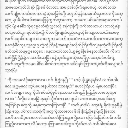
ပေါ့။ကပျာက ယာနဲ့ကောင်တာကထွက်လာခဲ့ကြတော့ ဆိုင်ပေါက်ဝ,မှာတင်
အဖေကကုတ်ပိုးဆွဲ ပြီးခေါ်လာတာ. အဗျင်းခံလိုက်ရပေမယ့်..တမင်သက်
သက်ချိုးဖောက်စောကားခဲ့တဲ့အပြစ်မျိုးမဟုတ်မှန်းအဖေသိသွားတာကိုတော့
ကျေ နပ်မိပါတယ်။အဖေပြန်ထွက်သွားတော့ အမေက မင်းမင်းအနားလာကပ်
ထိုင်ပြီး ခေါင်းကိုရင်ခွင်ထဲဆွဲသွင်းလို့ အကြာကြီးဖက်ထားတယ်။ဘာလို့မှန်း
တော့မသိဘူး ရင်ထဲမှာလှိုက်လာပြီးမျက်ရည်တွေယိုစီးကျလာတယ်။အမေ့
လက်ချောင်းအဖျား လေးတွေက မတော်တဆပဲလား..တမင် တကာလားတော့
မဝေခွဲနိုင်ဘူး.သူ့ဂွေးဥ တွဲတွဲကြီးနဲ့ အချောင်းလိုက်ကြီးအိကျနေတဲ့လီးကြီးကို
မထိတစ်ထိနဲ့ဖွဖွဆော့ပေး နေတာထင်တာပဲ..ရွစိရွစိဖြစ်နေတယ်။လီးကြီးက
တစ်ငြိမ့်ငြိမ့်နဲ့မာတောင်လာပြီး စန့်ထွက်သွားတဲ့အချိန်မှာတော့မင်းမင်းရဲ့
လက်တွေကိုအမေ့ပေါင်ပေါ်တင်ထားရာကပေါင်ရင်းကြားထဲပွတ်ထိုးလျှောဝင်
သွားပြီ။
” အို အမေလဲငိုနေတာလား ဟင်..စိုရွှဲနေပြီ ” ” ဟင့်..စိုရွှဲနေရင်လဲ လက်ဖဝါး
လေးနဲ့ ဖွဖွလေးသုပ်ပေးနေပါလား သားရယ်” ပောင်ကြီးဟ,ဖြဲပေးလာပြီး
လက်အဖျား တွေကိုပါးစပ်ထဲငုံစုပ်နေတာက လီးရည် ကြည်လေးတွေများ
လား။ ” ဒီလိုလေးအမြဲနေချင်လိုက်တာ မေ ရယ်.သားကအမေ့အချစ်တွေ
အကြင်နာ တွေကို မရတော့တာကြာလှပြီ. ” ဟုတ်မှာပါပဲ..ထွေးရဲ့ နို့လုံးစူစူမို့မို့
ကြီး တွေ..ဖင်ကားကားကြီးတွေကိုသားလေး ခိုးခိုးကြည့်နေပြီလို့ မြထွေး
သတိထားမိခဲ့တာတောင်တော်တော်ကြာသွားပြီလေ။ ပြောင်ပြောင်တင်းတင်း
ကြည့်လာတာက သိပ်တော့မကြာသေးပါဘူး။ကိုယ်ကလဲ တစ်ခါတစ်လေ