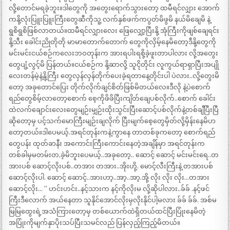
လို့တောင်မရခဲ့ဘူး။ဒါတွေကို အတွေးရောက်သွားတော့ ထမီရင်လျှား အောက်
ကနို့လုံးပြူးပြူးကြီးတွေဆီကိုသူ့ လက်နှစ်ဖက်ကပွတ်မိဖွမိ နယ်မိချေမိ နဲ့
ရွစိရွစိဖြစ်လာတယ်။ထမီရင်လျှားလေး ဖြေလျှော့ပြီးနို့ အုံကြီးကိုဖျစ်ချေရင်း
နို့သီး ခေါင်းညိုတိုတို မာမာတောက်တောက် တွေကိုလှိမ့်နေမိတော့ဒီနို့တွေကို
မင်းမင်းငယ်စဉ်ကလေးဘဝတုန်းက အားရပါးရစို့ခဲ့ဖူးတာပါလား လို့အတွေး
တွေပျံ့လွင့်မိ ပြန်တယ်။ငယ်စဉ်က နို့ဆာလို့ သူငိုတိုင်း လူကွယ်ရာရှာပြီးအပျို
လေးတန်မဲ့နဲ့နို့ကြီး တွေလှန်လှန်တိုက်ပေးခဲ့ရတာနေ့တိုင်းပါ ပဲလား..လို့တွေးမိ
တော့ အခုတောင်ပြေး တိုက်လိုက်ချင်စိတ်ဖြစ်မိတယ်လေ။ဒီလို နဲ့ပဲစောက်
ရည်တွေစိမ့်လာတော့စောက် စေ့ကိုဖိဖိပြီးကျိတ်ချေပစ်လိုက်..စောက် ခေါင်း
ထဲလက်ချောင်းလေးတွေမျဉ်းမျှဉ်းထိုးသွင်းပြီးဆောင့်ပစ်လိုက်နဲ့တစ်ချီပြီးပြီ
ဆိုတော့မှ ပင့်သက်မောကြီးမျဉ်းချလိုက် ပြီးမျက်စေ့တွေမှိတ်လို့မှိန်းနေမိပာ
တော့တယ်။ဒါပေမယ့်.အရင်တုန်းကနဲ့ကွာနေ တာတစ်ခုကတော့ စောက်ရည်
တွေပန်း ထုတ်ခာနီး အကောင်းကြီးကောင်းနေတဲ့အချိန်မှာ အရင်တုန်းက
တစ်ခါမှမတမ်းတ,ခဲ့မိဘူးပေမယ့်..အခုတော့.. ဆောင့် ဆောင့် မင်းမင်းရေ..တ
အားပစ် ဆောင့်လိုးပစ်..တအား တအား..အိုးဟို့. မောင့်လီးကြီးနဲ့ တအားပစ်
ဆောင့်လိုးပါ. ဆောင့် ဆောင့်..အားဟာ့..အာ့..အာ့.အို့ လိုး လိုး လိုး…တအား
ဆောင့်လိုး… ” ဟင်းဟင်း..နင့်သားက နင့်ကိုလိုးမ လို့ဆိုပါလား..ခ်ခ် .နင့်ဖင်
ကြီးဒီလောက် အယ်နေတာ သူနိုင်အောင်လိုးမှလိုးနိုင်ပါ့မလား ခ်ခ် ခ်ခ်. အစ်မ
မြမြထွေးရဲ့အသံကြားတော့မှ တစ်ယောက်ထဲရှိတယ်ထင်ပြီးပြုံးနေမိတဲ့
အပြုံးကိုမျက်နှာပိုးသပ်ပြီးသမင်လည် ပြန်လှည့်ကြည့်မိတယ်။