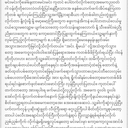
မင်းမင်းကိုခေါ်နေတာ။မင်းမင်း ကုတင် ပေါ်တက်လိုက်တော့အမေကညဝတ်
ဂါ ဝန်တိုတိုလေးလဲဝတ်ဖို့ပြင်နေပြီ။သားအ ဖနှစ်ယောက်ဖက်အိပ်နေကြတာ
ကိုတစ် ချက်လှမ်းကြည့်ပြီးသူ့အင်္ကျီနဲ့ဘရာစီယာ ကိုတစ်ခါတည်းတွဲချွတ်
လိုက်တာ နို့လုံးမို့ မို့ မော့မော့ကြီးတွေက ဖွေးကနဲအိကနဲ ပေါ်လာတယ်။ငယ်မူ
ငယ်သွေးမလျော့မ ပျက်သေးတော့ လက်သန်းဖျားလောက် နို့ သီးခေါင်းမဲညို
ညိုလေးတွေက ကော့ ကော့ထောင်ပြီးပြူးထွက်နေကြတယ်။သူ့မျက်နှာကို
လှမ်းကြည့်လိုက်တော့မျက် စ,ပစ်ပြီး စို့မလားလို့မေးနေမှန်းနှုတ်ခမ်း
အသွားအလာကိုမြင်လို့သိလိုက်တယ်။ “အင်း. စို့မယ်” လို့အသံထွက်သွား
တော့ အဖေကဝူးဝူးဝါးဝါးအော်ပြန်ရော။အမေ ကတစ်ခိခိကြိတ်ရယ်ပြီး ဂါဝန်
တိုတိုပားပား လေးကိုသူ့ခေါင်းကစွပ်ပြီးဝတ်လိုက်ရင်း ထမီကိုကွင်းလုံးပုံ
ချွတ်ချပစ်တယ်။ပင်တီချွတ်နေရင်း ထမီကိုအခန်းထောင့်ထဲခြေ ထောက်နဲ့
ခတ်ထုတ်ပစ်တော့ကုတင်ခြေရင်းဖက်ရောက်သွားတာပော့။ပင်တီလေးလှမ်း
ပစ်ပေးတာကိုမိအောင်ဖမ်းပြီး အား ရပါးရ ရှိုက်ခါနမ်းပစ်တော့မေကတစ်ခိခိ
ရယ်ရင်းနဲ့စောက်ဖုတ်ဖောင်းဖောင်းကြီး လှန်ပြီးပုတ်ပြတယ်။ ကုတင်ပေါ်
တက်လာတော့ အားရပါးရ ဖက်မယ်လို့လှည့်လိုက်. အဖေက ဝူးဝါး ဝူးဝါး
အော်လိုက်.မို့လက်တစ်ဖက်နောက် ပြန်ပစ်ပြီးနို့လုံးကြီးကိုနယ်ပေးနေရင်းနဲ့ပဲ
စိတ်လျှော့ရတယ်။အမေကတော့အေး အေးဆေးဆေးပဲ..သူ့ခါးကိုဆွဲလှည့်ပြီး
ပက်လက်လှန်.ပုဆိုးဆွဲချွတ် လီးကြီးရော ဂွေးဥကြီးပါ စိတ်တိုင်းကျစုပ်တော့
တာပါ ပဲ။လီးအချောင်းလိုက်ကြီးကိုလက်နဲ့ဆုပ် ပြီးလျှာနဲ့ရစ်ရစ်စုပ်လိုက်
ညှစ်ညှစ်ကိုက် လိုက်နဲ့မရိုးမရွလုပ်နေတော့ မင်းမင်းမှာ ကော့ကော့လူးအောင်ခံ
နေရတာပေါ့။လ ဒစ်ပြူးပြူးကြီးအဖျားကိုလျှာဖျားနဲ့ယက် ဆော့တဲ့အခာများ