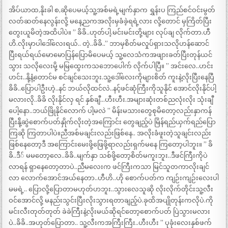
အိပ်ယာထ,နိုးခါ စ,ဆိုပေမယ့်သူ့အစ်မရဲ့မျက်နှာက ရွှန်းပ ကြည်စင်ဝင်းမွတ်
လတ်ဆတ်နေလွန်းလို့ မနေ့ညကအလိုးမှခံခဲ့ရရဲ့လား လို့တောင် မှကြိတ်ပြီး
တွေးယူမိတဲ့အထိပါပဲ။ ” ခိခိ..ဟုတ်ပါ့.မင်းမင်းတို့များ လုပ်ချ လိုက်တာ.ဟီ
ဟိ.လိုးမှာပါဒေါ်လေးရယ်.. တဲ့..ခိခိ..” ဘာမှစိတ်မလှုပ်ရှားသလိုဟန်ဆောင်
ပြီးရယ်ရယ်မောမောပြန်ပြောမိပေမယ့် သူ့လေသံကအဖျားခတ်ပြီးတုန်ယင်
သွား သလိုလေးမို့ မမြထွေးကသဘောပေါက် လိုက်ပါပြီ။ ” အင်းလေ..ဟင်း
ဟင်း..နို့နံ့တောင်မ စင်ချင်သေးဘူး.သူ့ဒေါ်လေးကိုများစိတ် ကူးနဲ့လိုးပြီးနေပြီ
ခိခိ..ပြောပါဦးဟဲ့..နင် ဘယ်လိုထင်လဲ..နင့်ဖင်ဆုံကြီးကိုသူနိုင် အောင်လိုးနိုင်ပါ့
မလားလို..ခိခိ လိုးနိုင်လှ ရင် နှစ်ချီ…ဟီးဟီး.အများဆုံးတစ်ညလုံးလိုး သုံးချီ
ပေါ့နော..ဘယ်ဖြိုနိုင်လောက် ပါ့မလဲ ” မိန်းမသားတွေစုမိတော့လည်းနှာကန်
ပြီးနို့်ဆွဲစောက်ပတ်နှိုက်လိုးတဲ့အကြောင်း တွေချည့်ပဲ မြိန်ရည်ယှက်ရည်ပြော
ကြဆို ကြတာပါပဲ။ညီအစ်မချင်းလည်းဖြစ်နေ.. အလိုးခံဖူးတဲ့သူချင်းလည်း
ဖြစ်နေတော့ဒီ အကြောင်းမေးဖို့ဖြေဖို့ရာလည်းရှက်မနေ ကြတော့ပါဘူး။ ” ခိ
ခိ..ဒီ် မမတော့လေ..ခိခိ..မျက်နှာ သစ်ဖို့တော့စိတ်မကူးဘူး..ဒီဖင်ကြီးကိုပဲ
လာရန် ရှာနေတော့တာပဲ..ညီမလေးက ဖင်ကြီးကသာ မြင်သူတကာလိုးချင်
လာ လောက်အောင်အယ်နေတာ..ဟီဟိ..ဟို စောက်ပတ်က ကျဉ်းကျဉ်းလေးပါ
မမရဲ့.. ပြောလို့ပြောတာမဟုတ်ပာဘူး..သွားလေသူဆို လိုးလိုက်တိုင်းသူ့လီး
ဝင်အောင်လို့ မနည်းသွင်းပြီးလိုးသွားရတာချည့်ပဲ.ခုထိအပျိုတုန်းကလိုပဲ.ကို
မင်းလီးတုတ်တုတ် ခဲခဲကြီးနဲ့လိုးမယ်ဆိုရင်တော့စောက်ပတ် ပြဲသွားမလား
ပဲ..ခိခိ..အဟုတ်ပြောတာ.. သူ့လီးကအကြီးကြီး..ဟီးဟီး ” ပုခုံးလေးနှစ်ဖက်