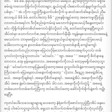
တာ.. ” ခိခိ ခ်ခ်..ခုမှပဲရယ်နိုင်ပါတော့တယ် မမရယ်..နင့်အဖိုးကြီးကလဲ မစူးမ
စမ်းနဲ့ ကလေးကိုရိုက်လိုက်တာများ..ရွယ်တူဆို ငါစောက်ပတ်နဲ့မျက်ခွက်ပွတ်
ပစ်မှာ..” ” အဲ..ဟိုက လျှာကြီးနဲ့ယက်ပစ်လိုက် မှ.ဆတ်ဆတ်ခါနေပါ့မယ် ညီမ
လေးရယ် ခိခိ ခ်ခ်..တော်ပါတော့ ခိခိ ” ညနေမိုးချုပ်တော့ အဖေကမူးပြီးပြန်
လာတယ်။အရင်က ဒီလိုစည်းမဲ့ကမ်းမဲ့ မသောက်ခဲ့ဖူးပေမယ့်ဒီနေ့တော့မင်း
မင်း ကိုရိုက်ခဲ့မိတာစိတ်မကောင်းနိုင်လို့ထင် ပါရဲ့.တော်တော်မူးနေပြီ။လွယ်
အိပ်ထဲမှာ သောက်လက်စ,အရက်ကတစ်ဝက်နီးနီး ကျန်နေသေးတယ်။အမေနဲ့
မမသင်းက ဘာမှမပြောပဲ အမြည်းတွေဖွယ်ဖွယ်ရာရာလုပ်ပေးကြပေမယ့်
ဒေါ်လေးကသူ့အ နားတစ်စက်လေးမှမကပ်ဘူး။တစ်နာရီ ကျော်ကျော်
တစ်ယောက်တည်းဘာမှမ ပြောပဲလှိမ့်သောက်ပစ်တာအရက်ပုလင်း တစ်
ပုလင်းလုံးကုန်သွားတယ်။ ” မင်းမင်း..” ” ဗျာ..အဖေ ” ” အဖေ့ကို စိတ်နာနေ
တာလား..အေ့ မုန်းနေတာလား..အဖေနောက်ကိုဘယ် တော့မှမရိုက်တော့ဘူး
နော် ” မင်းမင်းကဘာမှပြန်မပြောတော့အဖေ ဝူးဝူးဝါးဝါးနဲ့စကားတွေအများ
ကြီးပဲဆက် ပြောနေတယ်။နောက်ဆုံးတော့ ” ငါ့သား..ဒီနေ့ည အဖေနဲ့အိပ်ရ
မယ်.. အဖေ့ကိုချစ်ရင်..အဖေ့ကိုစိတ်မနာရင်.. အဖေနဲ့အိပ်..အဖေ့ကိုဖက်ပြီး
အိပ် အဖေ နဲ့မင်းအမေကြားမှာအိပ် ဒါပဲ.လာ..အဖေ့ကိုလိုက်တွဲပို့ ” အမေနဲ့
တစ်ယောက်တစ်ဖက်တွဲပြီးကု တင်ပေါ်တင်တော့ ခေါင်းငိုက်စိုက်နဲ့ဇက် ကျိုး
နေပြီ။
ကုတင်ပေါ်သေသေချာချာချ ပေးတော့ နံရံဖက်ကိုစောင်းလှည့်ပြီးအိပ် နေပေ
မယ့် ပါးစပ်ကဝူးဝူးဝါးဝါး..မွေ့ယာ ပေါ်လက်တစ်ဖက်နဲ့တစ်ဘုံးဘုံးပုတ်ပြီး