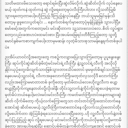
သတိမထားမိသေးတော့ ရောင်ရမ်းပြီးဆွဲလိမ်လိုက်.ဆွဲဆိတ်လိုက် လုပ်နေပေ
မယ့် ထုတ်ကနဲ ထုတ်ကနဲ ဆွဲ လို့မရတော့မှပဲလီးကြီးပါလား လို့သတိပြုမိ
သွားရတော့တာပေါ့။ဟိုကြည့်.ဒီကြည့်နဲ့လုပ်နေပြီး ဘယ်သူမှမမြင်မှန်းသိ
တော့မှ ဖွဖွလေးပွတ်ရင်း …. နောက်တစ်ရက်မှာတော့ပုံမှန်ပြန်ဖြစ် သွားပါပြီ။
မော်မော့်အတွက်ကတော့မင်း မင်းဆိုတာက သူ့သားလေးပဲလေ..စိတ် လှုပ်ရှား
တော့လည်းခဏပာပဲ။ထမင်းစား ပြီးအပမ်းဖြေရင်းတီဗီကြည့်တော့ သူတို့
မောင်နှစ်မကစာကျက်ပေါ့။ဘာမှမဆန်း လှတဲ့မိသားစုသာမန်နေ့ရက်တစ်ခုပါ
ပဲ။
ညအိပ်ယာဝင်လို့အတွေးတွေ ကစဉ့်ကလျားပြေးသွားကြတော့မှ ပူပူနွေးနွေး
ကြီး ဆုပ်ကိုင်ဆွဲဆိတ်ခဲ့မိတဲ့မင်းမင်းရဲ့လီးကြီး နဲ့သူ့လင်ရဲ့လီးကို အလိုလို
နှိုင်းယှဉ်တွေးမိလျက်သားဖြစ်သွားတာ။သိပ်တောင် မှမမှတ်မိချင်သလိုဖြစ်
နေပေမယ့်သူ့လင်ရဲ့ လီးကအခုလောက်ကြီးမတုတ်လှသလိုဒီ လောက်ကြီး
လည်းအကြောမမာတာတစ် ခုကိုတော့ မှတ်မိတယ်လေ။ဟိုလူ့လီးက ပျော့
ပျော့ပြီးငိုက်ကျနေတတ်လို့်လိုးခါနီး တိုင်းသူ့လက်နဲ့ကိုင်ကိုင်ဆွပေးခဲ့ရတာမ
မှတ်မိပဲဘယ်နေပါ့မလဲ။မင်းမင်းလီးကြီး ကမတ်မတ်ကြီးတင်းနေတာများဆွဲ
ဆိတ် လိုက်မိတော့ ကိုယ့်လက်ကြောတွေသာ တင်းတင်းကြီးထောင်တက်နေ
အောင်ဆွဲ ဆိတ်ပေမယ့်.သူ့လီးကြီးကမာတောင်နေ လို့လက်သည်းတောင်တိုး
လို့မပေါက်တာ အံ့ဩမိခဲ့ရသေးတယ်လေ။ပြီးတော့..ဟို လူ့လီးကိုလက်နဲ့တစ်
ဆုပ်ပြည့်ပြည့် ဆုပ် လို့ရပေမယ့် မင်းမင်းလီးကြီးကိုဘယ်လိုမှဆုပ်လို့မကာမိ
ခဲ့တော့ အားရပါးရဆွဲပြီး ဆောင့်ပစ်မိတုန်းကစိတ်တိုင်းကျအောင် ဆောင့်ပစ်