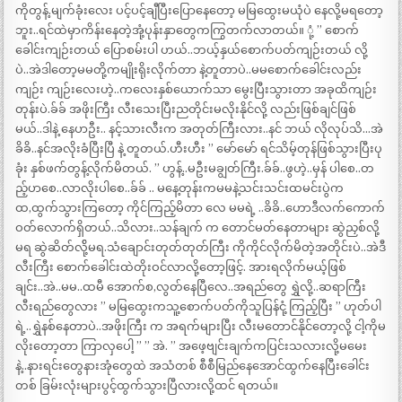
ကိုတွန့်.မျက်ခုံးလေး ပင့်ပင့်ချီပြီးပြောနေတော့ မမြထွေးမယုံပဲ နေလို့မရတော့
ဘူး..ရင်ထဲမှာကိန်းနေတဲ့အုံ့ပုန်းနှာတွေကကြွတက်လာတယ်။ ုံ့ ” စောက်
ခေါင်းကျဉ်းတယ် ပြောစမ်းပါ ဟယ်..ဘယ့်နှယ်စောက်ပတ်ကျဉ်းတယ် လို့
ပဲ..အဲဒါတော့မမတို့ကမျိုးရိုးလိုက်တာ နဲ့တူတာပဲ..မမစောက်ခေါင်းလည်း
ကျဉ်း ကျဉ်းလေးဟဲ့..ကလေးနှစ်ယောက်သာ မွေးပြီးသွားတာ အခုထိကျဉ်း
တုန်းပဲ.ခ်ခ် အဖိုးကြီး လီးသေးပြီးညတိုင်းမလိုးနိုင်လို့ လည်းဖြစ်ချင်ဖြစ်
မယ်..ဒါနဲ့ နေပာဦး.. နင့်သားလီးက အတုတ်ကြီးလား..နင် ဘယ် လိုလုပ်သိ…အဲ
ခိခိ..နင်အလိုးခံပြီးပြီ နဲ့ တူတယ်.ဟီးဟီး ” မော်မော် ရင်သိမ့်တုန်ဖြစ်သွားပြီးပု
ခုံး နှစ်ဖက်တွန့်လိုက်မိတယ်. ” ဟွန့်..မဦးမချွတ်ကြီး.ခ်ခ်..ဖွဟဲ့..မှန် ပါစေ..တ
ည့်ပာစေ..လာလိုးပါစေ..ခ်ခ် .. မနေ့တုန်းကမမနဲ့သင်းသင်းထမင်းပွဲက
ထ,ထွက်သွားကြတော့ ကိုင်ကြည့်မိတာ လေ မမရဲ့ ..ခိခိ..ဟောဒီလက်ကောက်
ဝတ်လောက်ရှိတယ်..သိလား..သန်ချက် က တောင်မတ်နေတာများ ဆွဲညှစ်လို့
မရ ဆွဲဆိတ်လို့်မရ.သံချောင်းတုတ်တုတ်ကြီး ကိုကိုင်လိုက်မိတဲ့အတိုင်းပဲ..အဲဒီ
လီးကြီး စောက်ခေါင်းထဲတိုးဝင်လာလို့တော့ဖြင့်. အားရလိုက်မယ့်ဖြစ်
ချင်း..အဲ..မမ..ထမီ အောက်စ,လွတ်နေပြီလေ..အရည်တွေ ရွှဲလို့..ဆရာကြီး
လီးရည်တွေလား ” မမြထွေးကသူ့စောက်ပတ်ကိုသူပြန်ငုံ့ ကြည့်ပြီး ” ဟုတ်ပါ
ရဲ့..ရွှဲနစ်နေတာပဲ..အဖိုးကြီး က အရက်များပြီး လီးမတောင်နိုင်တော့လို့ ငါ့ကိုမ
လိုးတော့တာ ကြာလှပေါ့ ” ” အဲ. ” အဖေ့ဗျင်းချက်ကပြင်းသလားလို့မမေး
နဲ့..နားရင်းတွေနားအုံတွေထဲ အသံတစ် စီစီမြည်နေအောင်ထွက်နေပြီးခေါင်း
တစ် ခြမ်းလုံးများပွင့်ထွက်သွားပြီလားလို့ထင် ရတယ်။