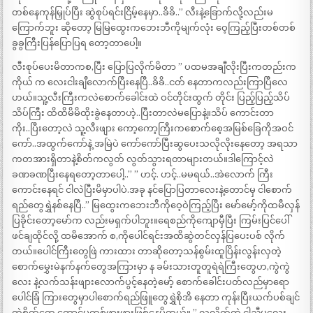
တစ်နေကုန်မြှုပ်ပြီး ဆွဲစုပ်ရင်းငြိမ့်နေမှာ..ခိခိ..” လီးနဲ့ခြောက်လို့လည်းမ
ကြောက်ဘူး ဆိုတော့ မြမြထွေးကဘေးဘီကိုမျက်လုံး ဝေ့ကြည့်ပြီးတစ်တစ်
ခွခွကြီးပြန်ပြောပြရ တော့တာပေါ့။
လီးစုပ်ပေးမိတာကစ,ပြီး ပြောပြလိုက်မိတာ ” ပထမအချီလိုးပြီးကတည်းက
ကိုယ် က လေးငါးချီလောက်ပြီးနေပြီ..ခိခိ..ငတ် နေတာကလည်းကြာပြီလေ
ဟယ်။သူ့လီးကြီးကလဲစောက်ခေါင်းထဲ ဝင်တိုင်းထွက် တိုင်း ပြည့်ပြည့်သိပ်
သိပ်ကြီး ထိထိမိမိထိုးခွဲနေတာဟဲ့..ပြီးတာလဲမပြောနဲ့။သိပ် ကောင်းတာ
ကိုး..ပြီးတော့လဲ သူ့လီးဖျား ကော့ကော့ကြီးကစောက်စေ့အမြစ်ခြေကိုအဝင်
ကော်..အထွက်ကော်နဲ့ အမြဲပဲ ကော်ကော်ပြီးဆွပေးသလိုလိုးနေတော့ အရသာ
ကတအားရှိတာနဲ့စိတ်ကလွတ် လွတ်သွားရတာများတယ်။ဒါကြောင့်လဲ
ခဏခဏပြီးနေရတော့တာပေါ့..” ” ဟင့်. ဟင့်..မမရယ်..အဲလောက် ကြီး
ကောင်းနေရင် ငါလဲပြီးမိမှာပါပဲ.အခု နင်ပြောပြတာလေးနဲ့တောင်မှ ငါစောက်
ရည်တွေရွှဲနစ်နေပြီ..” မြထွေးကဘေးဘီကိုဝေ့ဝဲကြည့်ပြီး မော်မော့်ကိုထမီလှန်
ပြခိုင်းတော့မော်က လည်းမရှက်ပါဘူး။ရေစည်ကိုကျောမှီပြီး ကြမ်းပြင်ပေါ်
ဖင်ချထိုင်လို့ ထမိအောက် စ,ကိုပေါင်ရင်းအထိဆွဲတင်လှန်ပြပေးပစ် လိုက်
တယ်။ပေါင်ကြီးတွေဖြဲ ကားထား တာဆိုတော့သန်စွမ်းထူပြိန်းလွန်းလှတဲ့
စောက်မွှေးမဲနက်နက်တွေအကြားမှာ န ခမ်းသားတူတူရဲရဲကြီးတွေဟ,ကွဲကွဲ
လေး နဲ့လက်သန်းဖျားလောက်ပွင့်နေတဲ့မော့် စောက်ခေါင်းပတ်လည်မှာရော
ပေါင်ခြံ ကြားတွေမှာပါစောက်ရည်ဖြူတွေရွှဲစိုအိ နေတာ ကုန်းပြီးယက်ပစ်ချင်
တဲ့စိတ်တွေ တောင်မှတစ်ဖွားဖွားဖြစ်နေမိတယ်။ ” လှလိုက်တဲ့ ငါ့ညီမလေး