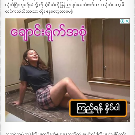
လိုက်ပြီးတူဝရီးပဲလို့ ကိုယ့်စိတ်ကိုပြန်ညာရင်းဆက်ဖက်ထား လိုက်တော့ ဖီ
လင်ကသိသိသာသာ တိုး နေတော့တာပေါ့။
သူ့လင်ကပဲ သူ့နို့ကြီး တွေဖိနယ်ပေးနေသလိုလို..ပေါင်လုံးကြီး ချင်းဖိပြီးလီး