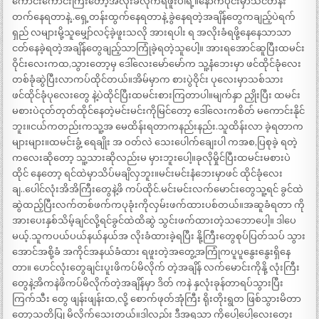
ကောင်းကောင်းကြီးတော့အလိုးခံလိုက်ရဖူးပါရဲ့။နောက်ပိုင်းမှာသင်တန်း
တက်နေရတာနဲ့..ရှေ့တန်းထွက်နေရတာနဲ့ ခွဲနေရတဲ့အချိန်တွေကချည့်ပဲရက်
ရှည် လများမို့သူမျှော်လင့်ခဲ့ဖူးသလို အားရပါး ရ အလိုးခံရဖို့နေနေသာသာ
ငတ်နေခဲ့ရတဲ့အချိန်တွေချည့်သာကြုံခဲ့ရတဲ့သူပေါ့။ အားရအောင်ဆူပြီးထမင်း
ဝိုင်းလေးကထ,သွားတော့မှ ဒေါ်လေးမော်မော်က သူ့နံဘေးမှာ ဖင်ထိုင်ခုံလေး
တစ်ခုံဆွဲပြီးလာကပ်ထိုင်တယ်။အိမ်မှာက စားပွဲဝိုင်း ပုလေးမှာသစ်သား
ဖင်ထိုင်ခုံပုလေးတွေ နဲ့ပဲထိုင်ပြီးထမင်းစားကြတာပါ။မျက်နှာ ညှိုးပြီး ထမင်း
မစားပဲငုတ်တုတ်ထိုင်နေတဲ့မင်းမင်းကိုမြင်တော့ ဒေါ်လေးကစိတ် မကောင်းနိုင်
ဘူး။ငယ်ကတည်းကသူ့အ မေထိန်းရတာကနည်းနည်း.သူထိန်းလာ ခဲ့ရတာက
များများ။ထမင်းခွံ့ ရေချိုး အ ဝတ်လဲ သေးပေါက်ချေးပါ ကအစ,ပြစုခဲ့ ရတဲ့
ကလေးဆိုတော့ သူ့သားဆိုလည်းမ မှားဘူးပေါ့။ခုလိုမှိုင်ပြီးထမင်းမစားပဲ
ထိုင် နေတော့ ရင်ထဲမှာသိပ်မချိလှဘူး။မင်းမင်းနံဘေးမှာဖင် ထိုင်ခုံလေး
ချ..ပေါင်လုံးအိအိကြီးတွေနဲ့ဖိ ကပ်ထိုင်.မင်းမင်းလက်မောင်းတွေသူ့ရင် ခွင်ထဲ
ဆွဲထည့်ပြီးလက်တစ်ဖက်ကပုခုံးကိုလှမ်းဖက်ထားပစ်တယ်။အဆူခံရတာ ကို
အားပေးနှစ်သိမ့်ချင်လို့ရင်ခွင်ထဲထိဆွဲ သွင်းဖက်ထားတဲ့သဘောပေါ့။ ဒါပေ
မယ့်.သူကပယ်ပယ်နယ်နယ်အ လိုးခံထားခဲ့ရပြီး နို့ကြီးတွေစုပ်ပြတ်သပ် သွား
အောင်အစို့ခံ အကိုင်အနယ်ခံထား ရဖူးတဲ့အတွေ့အကြုံကပူပူနွေးနွေးရှိနေ
တာ။ ပောင်လုံးတွေချင်းပူးဖိကပ်မိလိုက် တဲ့အချိန် လက်မောင်းကိုနို့ လုံးကြီး
တွေနဲ့အိကနဲဖိကပ်မိလိုက်တဲ့အချိန်မှာ ဒိတ် ကနဲ နှလုံးခုန်တာရပ်သွားပြီး
ကြက်သီး တွေ ဖျန်းဖျန်းထ,လို့ စောက်ဖုတ်အုံကြီး ရိုးတိုးရွတ ဖြစ်သွားမိတာ
တော့သတိပြု မိလိုက်သေးတယ်။ဒါလည်း ဒီအရသာ ကိုပေါ့ပေါ့လေးတွေး