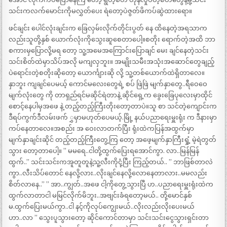
သင်းကလက်မောင်းကိုမလွှတ်ပေး ရဲတော့ပဲဇွတ်ဖိကပ်ဆွဲထားရော။
ဖင်ချင်း ပေါင်လုံးချင်းက ခြေလှမ်းလိုက်တိုင်းပွတ် နေ ထိနေတဲ့အရသာက
လည်းသူတို့နှစ် ယောက်လုံးကိုသွေးဆူစေတာပေါ့။စတိုး ရောက်တဲ့အထိ ဘာ
စကားမှပြောလို့မရ တော့ သူ့အမေအကြောင်းပြောချင် မေး ချင်နေတဲ့သင်း
သင်းစိတ်ထဲမှာသိပ်အလို မကျလှဘူး။ အမျိုးသမီးအသုံးအဆောင်တွေချည့်
ပဲရောင်းတဲ့စတိုးဆိုတော့ ယောင်္ကျားဆို လို့ သူ့တစ်ယောက်ထဲရှိတာလေ။
နှာဘူး ကျချင်ပေမယ့် ကောင်မလေးတွေရဲ့ စပ် ဖြဲဖြဲ မျက်နှာတွေ..ရီဝေဝေ
မျက်လုံးတွေ ကို တာရှည်ရင်မဆိုင်ရဲတာနဲ့ ဆိုင်ရှေ့က ခွေးခြေပုလေးမှာထိုင်
စောင့်နေပါမှအဖေ နဲ့ တည့်တည့်ကြီးတိုးတော့တာပဲ။သူ စာ သင်တဲ့ကျောင်းက
ဒီရပ်ကွက်ဒီလမ်းဖက် ွှမှာမဟုတ်ပေမယ့်.မြို့ နယ်ပညာရေးမှူးရုံး က ဒီနားမှာ
ကပ်နေတာလေ။အစည်း အ ဝေးလာတက်ပြီး ရုံးထဲကပြန်အထွက်မှာ
မျက်နှာချင်းဆိုင် တည့်တည့်ကြီးတွေ့ကြ တော့ အဖေ့မျက်နှာကြီးရှုံ့ မဲ့ရဲတွတ်
သွား တော့တာပေါ့။ ” မမရေ..ငါတို့ထွက်ပြေးရအောင်ကွာ. လာ..မြန်မြန်
ထွက်..” သင်းသင်းကအူတူတူနဲ့သူ့လီးကိုငုံ့ပြီး ကြည့်တယ်.. ” ဘာဖြစ်တာလဲ
ကွာ..လီးသိပ်တောင် နေလို့လား..လိုးချင်နေလို့လောနေတာလား..မမလည်း
စိတ်လာနေ..” ” အာ..ကျွတ်..အဖေ ငါ့ကိုတွေ့သွားပြီ ဟ..ပညာရေးမှူးရုံးထဲက
ထွက်လာတာငါ မမြင်လိုက်မိဘူး..အဗျင်းခံရတော့မယ်.. တို့မောင်နှစ်
မ.ထွက်ပြေးမယ်ကွာ..ငါ နင့်ကိုလုပ်ကျွေးမယ်..လိုးလည်းလိုးပေးမယ်
ဟာ..လာ ” သွေးပူသွားတော့ ဆိုင်ကောင်တာမှာ သင်းသင်းငွေသွားရှင်းတာ