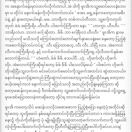
က အနောက်ခန်းမှာပဲတက်လိုက်တာပါ..အဲ ဒါကို ဖူးအိကသူ့မောင်လေးနံဘေး
မှာ မ ထိုင်ပဲ နောက်ခန်းကိုလိုက်တက်တယ်။ ” အေး..ရှေ့ခန်းကတော့လာမစီး
ပဲနဲ့. နင် နာတော့မယ်နော်..မမ..သားရီးက တစ်ကယ်တီးတာ..သူ့ဂေါ့ကတုတ်
တုတ် ခဲခဲ.အကြီးရီး..ဟီးဟီး..ငါထက်ပိုကြီးတာ နော. ” ” ဟာကွာ..ဟီးဟီး. ” ”
ဘာရီးလဲဟ..ဘာလဲ ဂေါ့ ဆိုတာ.. ခိခိ..ဘာ ဂေါ့ရီးလဲ.ဟီးဟီး ” ဖူးအိက နားမ
လည်သလို မသိသလို ကြောင်တောင်တောင်မျက်နှာပေးနဲ့မေး နေတော့ ပြည့်စုံ
ကစောက်မြင်ကပ်ကပ်နဲ့ ” လီး ပြောတာဟေ့..လီး လီး..သိပြီ လား..အဲကောင်
လီးကအကြီးရီးဟဲ့..နင့် လက်ကောက်ဝတ်လောက်ကြီးဗျ..ငါ့လီးထက်နှစ်ဆ
လောက်ရှိတယ်..” ” ဟဲတော်..ခ်ခ် ခိခိ..သေပါပီ…ဟဲ့.. ဟိုဖက်တိုး.ဟိုဖက်
တိုး..အဲလောက်ကြီးဆိုရင်တော့ ခ်ခ် ခိခိ. ငါသေလိမ့်မယ် ” ပါးစပ်က ဟိုဖက်
တိုးဆိုပြီးသူ့လက်က မင်းမင်းလက်မောင်းကိုသူ့ဖက်အတင်းပဲ ဆွဲထားတယ်။
နောက်နေသလိုနဲ့အတည် ကြီးဆွဲကပ်ထားတော့ပူးကပ်ပြီးထိုင်နေရ တော့တာ
ပေါ့။အရင်ကလဲ နောက်သလို ပြောင်သလို အတည်လိုလိုနဲ့နေခဲ့ကြတာ ဆို
တော့မဆန်းလှပေမယ့် ဒီတစ်ခါတော့ သူ့စောက်ပတ်ကိုလိုးပေးမယ် လို့သူ့ရှေ့
မှာအော်ပြောထားခဲ့တာဆိုတော့ ထိုင်ရ တာကခပ်ရှိမ်းရှိမ်းပဲ။
ဖူးအိ ကတော့သိပ် မဆန်းသလိုပဲ။စောစောက ပြည့်စုံပြော နေတဲ့ပုံအတိုင်းဆို
ရင်တော့ သူတို့မောင် နှစ်မချင်းတောင်လိုးပြီးကြပြီထင်တာပဲ ။ ကားအရှိန်မြန်
နေလို့ ကိုယ်ကိုထိန်းတဲ့ ပုံ မျိုးချိုးပြီးသူဆွဲထားတဲ့ဖက်ကလက်ဝားကို သူ့ပေါင်
လုံးကြီးပေါ်ထောက်လိုက်တော့ ပြီတီတီနဲ့ပြန်ကြည့်ပြီးပေါင်ကိုခပ်ဟ,ဟချဲ