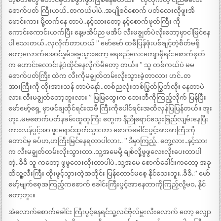
စောက်ပတ် ကြီးဟယ်..တကယ်ပါပဲ..အပျိုစင်စောက် ပတ်လေးလိုဖူးအိ
ဖောင်းကား မို့တက်နေ တာပဲ..နင့်သားတော့ နင့်စောက်ဖုတ်ကြီး ကို
ကောင်းကောင်းယက်ပြီး နေ့မအိပ်ည မအိပ် လီးမချွတ်ပဲလိုးတော့မှာငါမြင်နေ
ပါ သေးတယ်..လှလိုက်တာဟယ် ” မော်မော် ထမီပြန်ဖုံးပစ်ချင့်တဲ့စိတ်မရှိ
တော့လောက်အောင်နွမ်းခွေသွားတော့ ရေစည်လေးကျောမှီရင်းစောက်ဖုတ်
က ဟောင်းလောင်းနဲ့ပဲထိုင်နေလိုက်မိတော့ တယ်။ ” သူ တစ်ကယ်ပဲ မမ
စောက်ပတ်ကြီး ထဲက လီးကိုမချွတ်တမ်းလိုးသွားခဲ့တာလား ဟင်..တ
အားကြီးကို လိုးအားသန် တာပဲနော်..တစ်ညလုံးတစ်ပြွတ်ပြွတ်လိုး နေတာပဲ
လား.လီးမချွတ်တော့ဘူးလား ” မြမြထွေးက ဘေးဘီကိုကြည့်လိုက် ပြန်ပြီး
မော်မော့်ရှေ့ မှာဖင်ချထိုင်ရင်းထမီ ကြီးကိုပေါင်ရင်းအထိလှန်ပြပြန်တယ်။ အူး
ဟူး..မမစောက်ပတ်နခမ်းထူထူကြီး တွေက နီညိုရောင်သွေးခြည်လျမ်းနေပြီး
ကားလန်ပွင့်အာ ဖူးရောင်ထွက်သွားတာ စောက်ခေါင်းပွင့်အာအာကြီးကို
တောင်မှ ခပ်ဟ,ဟကြီးမြင်နေရတာပါလား.. ” ဒီမှာကြည့်.. တွေ့လား..နင့်သား
က လီးမချွတ်တမ်းလိုးသွားတာ..သူ့အမေမို့ ချစ်လို့ဖွဖွလေးလိုးပေးတာပါ
တဲ့..ခိခိ သူ ကတော့ ဖွဖွလေးလိုးတာပါပဲ..သူ့အမေ စောက်ခေါင်းကတော့ အခု
ထိသူ့လီးကြီး ထိုးဖွင့်သွားတဲ့အတိုင်း ပြန်တောင်မစေ့ နိုင်သေးဘူး..ခိခိ..” မော်
မော့်မျက်စေ့အကြည့်ကစောက် ခေါင်းကြီးပွင့်အာနေတာကိုကြည့်လို့မဝ, နိုင်
တော့ဘူး။
အဲလောက်စောက်ခေါင်း ကြီးပွင့်နေရင်သူ့လင်ဗိုလ်မှူးလီးလောက် တော့ လျှော