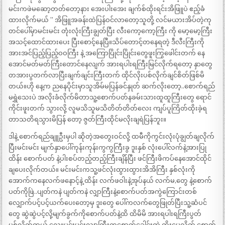
မင်းကဖဲမဆော့တတ်တော့နား အေးပါးအေး ချက်စ်ထိုးရင်းအိဖြူပဲ ဧည့်ခံ
ထားလိုက်မယ် ” အိဖြူအခန်းထဲပြန်ဝင်လာတော့သူတို့ လင်မယားအိပ်တဲ့ကု
တင်ပေါ်မှာမင်းမင်း တုံးလုံးကြီးချွတ်ပြီး လီးကော့ကော့ကြီး ကို မော့မော့ကြီး
အသင့်ထောင်ထားပေး ပြီးစောင့်နေပြီ။သိပ်တောင့်တနေရတဲ့ ဒီလီးကြီးကို
အားအင်ပြည့်ပြည့်ဝဝကြီး နဲ့ အကြောပြိုင်းပြိုင်းတွေဖူးကြွဖေါင်းတက် နေ
အောင်မတ်မတ်ကြီးတောင်နေလျက် အားရပါးရကြီးမြင်လိုက်ရတော့ နှာတွေ
တအားပွတက်လာပြီးချက်ချင်းကြီးတက် ထိုင်လိုးပစ်လိုက်ချင်စိတ်ဖြစ်မိ
တယ်။ဟို နေ့က ညနေပိုင်းမှာသူအိမ်မပြန်ခင်နှုတ် ဆက်လိုးတော့..စောက်ရည်
မရွှဲသေးပဲ အလိုးခံလိုက်မိတာသူ့စောက်ပတ်နခမ်းသားထူထူကြီးတွေ ရောင်
ကိုင်းဖူးတက် သွားလို့ လူမသိသူမသိတိတ်တိတ်လေး ကျပ်ပူကြိတ်ထိုးခဲ့ရ
တာသတိရသွားမိပြန် တော့ ဇွတ်ကြီးထိုင်မလိုးချရဲပြန်ဘူး။
ဒါနဲ့ စောက်ရည်ချူဦးမှပါ ဆိုတဲ့အတွေးဝင်လို့ ထမီကိုကွင်းလုံးပုံချွတ်ချလိုက်
ပြီးမင်းမင်း မျက်နှာပေါ်ကုန်းကုန်းကွကွကြီးခွ ဒူးနှစ် လုံးပေါ်လက်နဲ့အားပြု
ထိန်း စောက်ပတ် နဲ့ပါးစပ်တည့်တည့်ကြီးချိန်ပြီး ဖင်ကြီးဖိကပ်နေအောင်ထိုင်
ချပေးလိုက်တယ်။ မင်းမင်းကသူ့ဖင်လုံးထွားထွားအိအိကြီး နှစ်လုံးကို
အောက်ကနေလက်ဖနောင့်နဲ့ ထိန်း လက်ဖဝါးနဲ့အုပ်နယ် လက်မ,တွေ နဲ့စောက်
ပတ်ကိုဖြဲ..ပျတ်ကနဲ ပျတ်ကနဲ လျှာကြီးနဲ့စောက်ပတ်အကွဲကြောင်းတစ်
လျှောက်ပင့်ပင့်ယက်ပေးတော့မှ ဒူးတွေ ပေါ်ကလက်တွေဖြုတ်ပြီးသူ့ဆံပင်
တွေ ဆွဲဆွဲပင့်လို့မျက်ခွက်ကိုစောက်ပတ်နဲ့ထိ ထိမိမိ အားရပါးရကြီးပွတ်
ပစ်လိုက်တယ် လေ။မင်းမင်းလျှာကြီးကစောက်ခေါင်းထဲ ထိုးမွှေလိုက်.စောက်