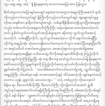
ဟူး..ရော့ ရော့..အင့် ” နို့ စို့နေရတော့ စကားကမပြောအား ပြန်ဘူး။
စိတ်ထဲမှာကလဲပြောချင်မေးချင် နေတဲ့စကားတွေကအများကြီး။စောက် ဖုတ်
ကိုလည်းလက်မလွတ်ချင် နို့ကြီးကိုလည်းလက်မလွှတ်ချင်..ဗျာများရင်းဖွဖွ
လိုးပေးနေမိတာ နာရီဝက်ကျော်ကျော်.. တစ်နာရီနီးနီးတော့ရှိသွားပြီ။အမေ့မှာ
လည်း တစ်သက်လုံးအခုမှပဲလီးကြီးကြီး သန်သန်မာမာ တောင့်တောင့်တင်း
တင်း နဲ့ စိတ်လွတ်လက်လွတ်အလိုးခံဖူးရတာ ဆိုတော့ သွက်သွက်ဆောင့်
ပေးလိုက်.. တစ်ချီပြီးလိုက်..သွက်သွက်ဆောင့်ပေး လိုက်.နောက်တစ်ချီပြီး
လိုက်နဲ့ အနည်းဆုံး သုံးလေးချီလောက်ကော့တက်သွား အောင်ပြီးနေရပြီ။လီး
က အရင်းထိဝင် အောင်မထည့်ရသေး..မဆောင့်ရသေးဘူး။အဲဒါနဲ့အမေ
ကောင်းနေတဲ့အချိန်မှာ မသိမသာနဲ့ လီးကိုအရင်းနားထိဖိထိုးထဲ့ ကြည့်လိုက်
တော့ မျက်လုံးကြီးပြူးပြီး အဲ့ ကနဲ အီးကနဲ အသံထွက်လာတယ်။နို့ စို့နေရာက
ခေါင်းထောင်ပြီးသူ့မျက်နှာကို ကြည့်လိုက်တော့ ရင်ပတ်ကိုတစ်ဘုံးဘုံးထုပြီး
နှုတ်ခမ်းကိုက်ပြတယ်.. ” သားအိမ်ထောက်တယ်ယောင်္ကျားရဲ့..သူ့လီးကဖြင့်
အရှည်ကြီး..ငါအော်မှာ နော်..တအားဆောင့်ချင် သိပ်ဆောင့်လိုး ချင်နေတာပေါ့
ဟလား..ဟွန်း..ဖွဖွပဲလိုး. မဝ,သေးဘူး..” ” ဟင့်..တစ်ညလုံး လိုးပေးမှာပါ
မိန်းမ ရာ..ဒီလောက်စီးပိုင်ပြီး ဒီလောက်ကြီး လိုးလို့ကောင်းအောင် ရွှဲအိ
ကျပ်ထုပ်နေတဲ့စောက်ပတ်မျိုးကြီးမို့အားရပါးရကြီးကို ပစ်ဆောင့်လိုးပစ်ချင်
လို့ပါ..နော် မိန်းမ ” သူ့စောက်ပတ်ချီးမွမ်းသံကြားရတော့ မြမြထွေးပီတိတွေ
လျှံသွားတယ်။အရင်း ထိမဝင်သေးပဲနဲ့တောင်ဒီလောက်ကြီးထိ အရသာရှိနေ
ရင်..ကဲ လိုးပေတော့…လို့ မြမြထွေးစိတ်ဒုံးဒုံးချပြီးခေါင်းအုံးအစွန်း ကိုပါးစပ်