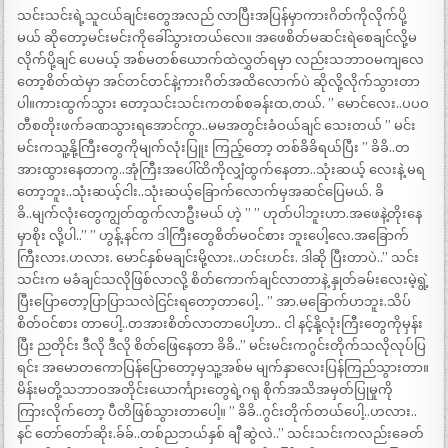
သင်းသင်းရဲ့သူငယ်ချင်းတွေအလည် လာပြီးအပြန်မှာကားဂိတ်ကိုလိုက်ပို့
မယ် ဆိုတော့မင်းမင်းကိုခေါ်သွားတယ်လေ။ အဖေစိတ်မဆင်းရဲစေချင်လို့မ
လိုက်ပို့ချင် ပေမယ့် အစ်မတစ်ယောက်ထဲလွှတ်ရမှာ လည်းသဘာဝမကျလေ
တော့စိတ်ထဲမှာ အင်တင်တင်နဲ့ကားဂိတ်အထိလောက်ပဲ ဆိုလို့လိုက်သွားတာ
ပါ။ကားထွက်သွား တော့သင်းသင်းကတစ်စခန်းထ,တယ်. ” မောင်လေး..ပပဝ
တီစတိုးဖက်ခဏသွားရအောင်ကွာ..မမအတွင်းခံဝယ်ချင် သေးတယ် ” မင်း
မင်းကသူ့နို့ကြီးတွေကိုမျက်လုံးပြူး ကြည့်တော့ တစ်ခိခိရယ်ပြီး ” ခိခိ..တ
အားထွားနေတာကွ..အုံကြီးအပေါ်ထိကိုလျှံထွက်နေတာ..သုံးဆယ့် လေးနဲ့ မရ
တော့ဘူး..သုံးဆယ့်ငါး..သုံးဆယ့်ခြောက်လောက်မှအဆင်ပြေမယ်. ခိ
ခိ..မျက်လုံးတွေကျွတ်ထွက်လာဦးမယ် ဟဲ့ ” ” ဟုတ်ပါဘူးဟာ.အဖေနဲ့တိုးနေ
မှာစိုး လို့ပါ..” ” ဟွန့်.နင်က ဒါကြီးတွေစိတ်မဝင်စား ဘူးပေါ့လေ.အခြောက်
ကြီးလား.ဟလား. မောင်နှစ်မချင်းမို့လား..ဟင်းဟင်း. ဒါဆို ပြီးတာပဲ..” သင်း
သင်းက မခံချင်သလိုဖြစ်လာလို့ စိတ်ကောက်ချင်လာတာနဲ့ နှုတ်ခမ်းလေးမဲ့ရွဲ့
ပြီးပြောတော့ပြာပြာသလဲငြင်းရတော့တာပေါ့.. ” အာ.မခြောက်ပာဘူး.သိပ်
စိတ်ဝင်စား တာပေါ့..တအားစိတ်လာတာပေါ့ဟာ.. ငါ နင့်နို့လုံးကြီးတွေကိုမှန်း
ပြီး ညတိုင်း ဒီလို ဒီလို စိတ်ဖြေနေတာ ခိခိ..” မင်းမင်းကဂွင်းတိုက်သလိုလုပ်ပြ
ရင်း အမောတကောပြန်ပြောတော့မှသူ့အစ်မ မျက်နှာလေးပြန်ကြည်သွားတာ။
မိန်းမတို့သဘာဝအတိုင်းယောင်္ကျားတွေရဲ့ဂရု စိုက်အသိအမှတ်ပြုမှုကို
ကြားလိုက်တော့ ပီတိဖြစ်သွားတာပေါ့။ ” ခိခိ..ဂွင်းတိုက်တယ်ပေါ့..ဟလား..
နင် တော်တော်ဆိုး.ခ်ခ်..တစ်ညဘယ်နှစ် ချီ ဆွဲလဲ..” သင်းသင်းကလည်းခေတ်