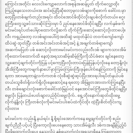
ကြောင်းအတိုင်း လေးငါးကျော့လောက်အစုန်အဆန်ပွတ် တိုက်လျှောထိုး
ကြည့်နေသေးတယ်။အ ဆင်ပြေပြီဆိုတော့မှလဒစ်ဖျားကိုစောက် ခေါင်းဝ,မှာ
တေ့ပြီးတစ်ချက်တည်းအရင်း ထိဝင်အောင်ဖိထိုင်လိုးချပစ်လိုက်တယ်။ ဂွေး
ဥကြီးတွေသူ့ဖင်သားဆိုင်ကြားမှာ ပိ ညှပ်နေအောင်ဖိထိုင်ချပြီး လက်နှစ်ဖက်
မင်းမင်းရင်ပတ်ပေါ်မှာထောက်လို့ဆက် တိုက်ကြီးဆောင့်ဆောင့်လိုးတာပေါ့။
လီး ကရှည်တော့ လဒစ်ဖျားပေါ်တဲ့အထိဆွဲ မထုတ်နိုင်ပဲ တဝက်ကျော်ကျော်
ထိပဲဆွဲ ထုတ်ပြီး တစ်အင်းအင်းတစ်အင့်အင့် နဲ့ အချက်တစ်ရာကျော်
အဆက်မပြတ် ပစ် ဆောင့်လိုးတာ။မင်းမင်းကလည်းလီးဒစ် ဖျားကသားအိမ်
ကိုထောက်ထောက်ထိ နေတဲ့အရသာဆိမ့်ဆိမ့်ကြီးကိုသိပ်ခံစား ချင်နေတော့
သူ့ဆောင့်ချက်တိုင်းကိုပြန် ပင့်ကော့ပြီးလိုးတာပဲ။ပြန်ပြန်ပင့်လိုးနေ တော့နို့လုံး
အိအိကြီးတွေကမျက်နှာပေါ် မှာကြမ်းကြမ်းကြီးခုန်ပေါက်နေကြတာကို မြင်နေ
ရတာ အားမရတာနဲ့လက်ကတစ် လုံးစီဆွဲဆွဲဆုပ်ပြီးအားရပါးရပိတ်နယ်ပစ်
တယ်။သူစိတ်ရှိလက်ရှိလိုးနေဆောင့်နေ ရတော့ အိဖြူတအားတက်ကြွနေပြီး
လီး တစ်ချောင်းလုံးစောက်ခေါင်းထဲမြုပ်ဝင် နေအောင်ဖင်ကြီးတွေဖိထိုင်ချပြီး
မွေ့လိုး ပြန်တယ်။ပတ်ချာလည်ဝိုင်းမွေ့လိုက်.. ရှေ့တိုးနောက်ဆုတ်ထိုးမွေ့
လိုက်နဲ့နို့လုံး ကြီးတစ်လုံးကိုမင်းမင်းပါးစပ်ထဲကိုင်ထိုး ထဲ့ပြီးစိတ်တိုင်းကျ
လိုးတာ။
မင်းမင်းက လည်းနို့ နယ်ရင်း နို့ စို့ရင်းအောက်ကနေ မွေ့ချက်တိုင်းကို စည်း
ချက်ညီညီ ပင့်ပင့် ပြီးကော့လိုးပေးနေတော့ သားအိမ်နဲ့လီး ဒစ်ကအချိန်ပြည့်ပိ
ပြီးဖိထောက်လိုးပေး နေသလိုပဲ နှစ်ယောက်လုံးအရသာရှိနေ ကြတော့တာ