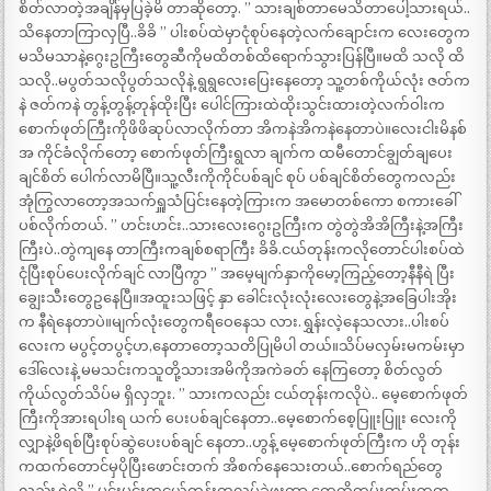
စိတ်လာတဲ့အချိန်မှပြခဲ့မိ တာဆိုတော့. ” သားချစ်တာမေသိတာပေါ့သားရယ်..
သိနေတာကြာလှပြီ..ခိခိ ” ပါးစပ်ထဲမှာငုံစုပ်နေတဲ့လက်ချောင်းက လေးတွေက
မသိမသာနဲ့ဂွေးဥကြီးတွေဆီကိုမထိတစ်ထိရောက်သွားပြန်ပြီ။မထိ သလို ထိ
သလို..မပွတ်သလိုပွတ်သလိုနဲ့ ရွရွလေးပြေးနေတော့ သူ့တစ်ကိုယ်လုံး ဇတ်က
နဲ ဇတ်ကနဲ တွန့်တွန့်တုန်ထိုးပြီး ပေါင်ကြားထဲထိုးသွင်းထားတဲ့လက်ဝါးက
စောက်ဖုတ်ကြီးကိုဖိဖိဆုပ်လာလိုက်တာ အိကနဲအိကနဲနေတာပဲ။လေးငါးမိနစ်
အ ကိုင်ခံလိုက်တော့ စောက်ဖုတ်ကြီးရွလာ ချက်က ထမီတောင်ချွတ်ချပေး
ချင်စိတ် ပေါက်လာမိပြီ။သူ့လီးကိုကိုင်ပစ်ချင် စုပ် ပစ်ချင်စိတ်တွေကလည်း
အုံကြွလာတော့အသက်ရှူသံပြင်းနေတဲ့ကြားက အမောတစ်ကော စကားခေါ်
ပစ်လိုက်တယ်. ” ဟင်းဟင်း..သားလေးဂွေးဥကြီးက တွဲတွဲအိအိကြီးနဲ့အကြီး
ကြီးပဲ..တွဲကျနေ တာကြီးကချစ်စရာကြီး ခိခိ.ငယ်တုန်းကလိုတောင်ပါးစပ်ထဲ
ငုံပြီးစုပ်ပေးလိုက်ချင် လာပြီကွာ ” အမေ့မျက်နှာကိုမော့ကြည့်တော့နီနီရဲ ပြီး
ချွေးသီးတွေဥနေပြီ။အထူးသဖြင့် နှာ ခေါင်းလုံးလုံးလေးတွေနဲ့အခြေပါးအိုး
က နီရဲနေတာပဲ။မျက်လုံးတွေကရီဝေနေသ လား.ရွှန်းလဲ့နေသလား..ပါးစပ်
လေးက မပွင့်တပွင့်ဟ,နေတာတော့သတိပြုမိပါ တယ်။သိပ်မလှမ်းမကမ်းမှာ
ဒေါ်လေးနဲ့ မမသင်းကသူတို့သားအမိကိုအကဲခတ် နေကြတော့ စိတ်လွတ်
ကိုယ်လွတ်သိပ်မ ရှိလှဘူး. ” သားကလည်း ငယ်တုန်းကလိုပဲ.. မေ့စောက်ဖုတ်
ကြီးကိုအားရပါးရ ယက် ပေးပစ်ချင်နေတာ..မေ့စောက်စေ့ပြူးပြူး လေးကို
လျှာနဲ့ဖိရစ်ပြီးစုပ်ဆွဲပေးပစ်ချင် နေတာ..ဟွန့် မေ့စောက်ဖုတ်ကြီးက ဟို တုန်း
ကထက်တောင်မှပိုပြီးဖောင်းတက် အိစက်နေသေးတယ်..စောက်ရည်တွေ
လည်းရွှဲလို့ ” မင်းမင်းကငယ်တုန်းကလုပ်ခဲ့ဖူးတာ တွေကိုတမ်းတမ်းတတ