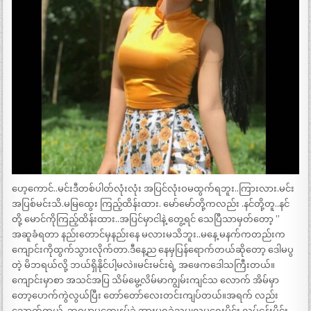
ဟေ့ကောင်..မင်းဒီတစ်ပါတ်လုံးလုံး အပြင်လုံးဝမထွက်ရဘူး..ကြားလား.မင်း
အပြစ်မင်းသိ.မမြထွေး ကြည့်ထိန်းထား. မော်မော်တို့ကလည်း .နင်တို့တူ..နင်
တို့ မောင်ကိုကြည့်ထိန်းထား..အပြင်မှာငါနဲ့ တွေ့ရင် သေပြီသာမှတ်တော့ ”
အဆူခံရတာ နည်းတောင်မှနည်းနေ မလားမသိဘူး..မနေ့ မနက်ကတည်းက
ကျောင်းကိုထွက်သွားလိုက်တာ.ဒီနေ့ည နေမှပြန်ရောက်တယ်ဆိုတော့ ဒေါမပွ
တဲ့ မိဘရယ်လို့ ဘယ်ရှိနိုင်ပါ့မလဲ။မင်းမင်းရဲ့ အဖေကဒေါသကြီးတယ်။
ကျောင်းမှာစာ အသင်အပြ သိမ်မွေ့လိမ်မာကျွမ်းကျင်သ လောက် အိမ်မှာ
တော့ပောက်ကွဲလွယ်ပြီး တော်တော်လေးတင်းကျပ်တယ်။အရက် လည်း
သောက်တယ်..ဘဝမှာမကျေနပ်ခဲ့ အားမရခဲ့သမျှလူမှုရေးပိုင်း လုပ်ငန်းပိုင်း