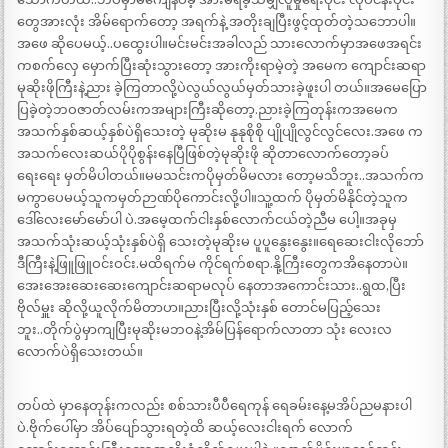
တွေအားလုံး အိမ်ရောက်တော့ အရက်နဲ့ အတိုးချပြီးဖွင့်ထုတ်တဲ့သဘောပါ။
အဖေ ဆိုပေမယ့်..ပထွေးပါ။မင်းမင်းအခါလည် သားလောက်မှာအဖေအရင်း
ကစက်လှေ မှောက်ပြီးဆုံးသွားတော့ အားကိုးရာမဲ့တဲ့ အမေက ကျောင်းဆရာ
မုဆိုးဖိုကြီးနဲ့ညား ခဲ့ကြတာလို့ပဲလွယ်လွယ်မှတ်သားခဲ့ဖူးပါ တယ်။အမေပြော
ပြခဲ့တဲ့ဘဝဇာတ်လမ်းကအများကြီးဆိုတော့.ညားခဲ့ကြတုန်းကအမေက
အသက်နှစ်ဆယ့်နှစ်ပဲရှိသေးတဲ့ မုဆိုးမ နုနုစိုစို ပျိုပျိုလွင်လွင်လေး.အဖေ က
အသက်လေးဆယ်ပိုပိုစွန်းနေပြီဖြစ်တဲ့မုဆိုးဖို ဆိုတာလောက်တော့ခပ်
ရေးရေး မှတ်မိပါတယ်။မမသင်းကပိုမှတ်မိမလား တော့မသိဘူး..အသက်က
မကွာပေမယ့်သူကမှတ်ဉာဏ်ပိုကောင်းလို့ပါ။သူ့ထက် ပိုမှတ်မိနိုင်တဲ့သူက
ဒေါ်လေးမော်မော်ပါ ပဲ.အမေ့ထက်ငါးနှစ်လောက်ငယ်တဲ့ညီမ ပေါ့။အခုမှ
အသက်သုံးဆယ့်သုံးနှစ်ပဲရှိ သေးတဲ့မုဆိုးမ ပူပူနွေးနွေး။ရေဆေးငါးလိုဘော်
ဒီကြီးနဲ့ဖြူဖြူဝင်းဝင်း.မထိရက်မ ကိုင်ရက်စရာ.နို့ကြီးတွေကအိနေတာပဲ။
အေးအေးဆေးဆေးကျောင်းဆရာမလုပ် နေတာအကောင်းသား..ရွထ,ပြီး
ဗိုလ်မှူး ဆိုလို့ယူလိုက်မိတာပာ။ညားပြီးလို့သုံးနှစ် တောင်မပြည့်သေး
ဘူး..တိုက်ပွဲမှာကျပြီးမုဆိုးမဘဝနဲ့အိမ်ပြန်ရောက်လာတာ သုံး လေးလ
လောက်ပဲရှိသေးတယ်။
တပ်ထဲ မှာနေတုန်းကလည်း စစ်သားပီပီရေကုန် ရေခမ်းနေ့မအိပ်ညမနားပါ
ပဲ.ဗိုက်ပေါ်မှာ အိပ်ပျော်သွားရတဲ့ထိ ဆယ့်လေးငါးရက် လောက်