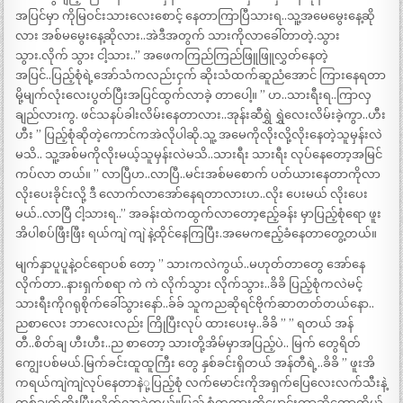
အပြင်မှာ ကိုမြဝင်းသားလေးစောင့် နေတာကြာပြီသားရ..သူ့အမေမွေးနေ့ဆို
လား အစ်မမွေးနေ့ဆိုလား..အဲဒီအတွက် သားကိုလာခေါ်တာတဲ့.သွား
သွား.လိုက် သွား ငါ့သား..” အဖေကကြည်ကြည်ဖြူဖြူလွှတ်နေတဲ့
အပြင်..ပြည့်စုံရဲ့အော်သံကလည်းငှက် ဆိုးသံထက်ဆူညံအောင် ကြားနေရတာ
မို့မျက်လုံးလေးပွတ်ပြီးအပြင်ထွက်လာခဲ့ တာပေါ့။ ” ဟ..သားရီးရ..ကြာလှ
ချည်လားကွ. ဖင်သနပ်ခါးလိမ်းနေတာလား..အုန်းဆီရွှဲ ရွှဲလေးလိမ်းခဲ့ကွာ..ဟီး
ဟီး ” ပြည့်စုံဆိုတဲ့ကောင်ကအဲလိုပါဆို.သူ့ အမေကိုလိုးလို့လိုးနေတဲ့သူမှန်းလဲ
မသိ.. သူ့အစ်မကိုလိုးမယ့်သူမှန်းလဲမသိ..သားရီး သားရီး လုပ်နေတော့အမြင်
ကပ်လာ တယ်။ ” လာပြီဟ..လာပြီ..မင်းအစ်မစောက် ပတ်ယားနေတာကိုလာ
လိုးပေးခိုင်းလို့ ဒီ လောက်လာအော်နေရတာလားဟ..လိုး ပေးမယ် လိုးပေး
မယ်..လာပြီ ငါ့သားရ..” အခန်းထဲကထွက်လာတော့ဧည့်ခန်း မှာပြည့်စုံရော ဖူး
အိပါစပ်ဖြီးဖြီး ရယ်ကျဲ ကျဲ နဲ့ထိုင်နေကြပြီး.အမေကဧည့်ခံနေတာတွေ့တယ်။
မျက်နှာပူပူနဲ့ဝင်ရောပစ် တော့ ” သားကလဲကွယ်..မဟုတ်တာတွေ အော်နေ
လိုက်တာ..နားရှက်စရာ ကဲ ကဲ လိုက်သွား လိုက်သွား..ခိခိ ပြည့်စုံကလဲမင့်
သားရီးကိုဂရုစိုက်ခေါ်သွားနော်..ခ်ခ် သူကညဆိုရင်ဗိုက်ဆာတတ်တယ်နော..
ညစာလေး ဘာလေးလည်း ကြိုပြီးလုပ် ထားပေးမှ..ခိခိ ” ” ရတယ် အန်
တီ..စိတ်ချ ဟီးဟီး..ည စာတော့ သားတို့အိမ်မှာအပြည့်ပဲ.. မြက် တွေရိတ်
ကျွေးပစ်မယ်.မြက်ခင်းထူထူကြီး တွေ နှစ်ခင်းရှိတယ် အန်တီရဲ့..ခိခိ ” ဖူးအိ
ကရယ်ကျဲကျဲလုပ်နေတာနဲု့ပြည့်စုံ လက်မောင်းကိုအရှက်ပြေလေးလက်သီးနဲ့
တစ်ချက်ထိုးပြီးလိုက်လာခဲ့တယ်။ပြည့် စုံကကားကိုမောင်းတာဆိုတော့ကိုယ်