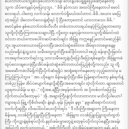
ပေးလာတယ်။သူ့ဆီးခုံပေါ်လက်သန်း လေးနဲ့ပဲခပ်ရွရွပြေးဆော့နေတော့
သူက သိပ်ကျေနပ်ပုံမပြလှဘူး.. ” ခိခိ နင်ကသာ အထင်ကြီးနေတာပါ မောင်
လေးရယ်..ငါတော့ လက်သန်း လောက်ပဲရှိမယ်ထင်တာပဲ..ခိခိ..အယား မပြေ
တဲ့အပြင် ဒါလောက်လေးနဲ့ဆိုရင် ပို ပြီးတော့တောင် ယားလာသေး ခိခိ..”
မောင်နှစ်မ နှစ်ယောက်တစ်ဟီးဟီး တစ်ဟားဟားရယ်နေပုံကြည့်ရတာတော့
သူတို့လိုးပြီးကြတာသေချာပါပြီ..လို့တွေး နေတုန်းကားကသူတို့အိမ်ဝင်းထဲ
ဝင်လာ တယ်။ကားပေါ်ကဆင်းဆင်းချင်း အိဖြူ ကဣန္ဒေြတောင်မဆည်နိုင်
ဘူး.အူယားဖားယားပြေးလာပြီးအတင်းဆွဲခေါ်တာ။ အိမ်မှာဘာမွေးနေ့မှ
လည်းမရှိပဲနဲ့သူ့သား သမီးတွေလွှတ်ပြီးခေါ်ခိုင်းတာပါ ။ဧည့် ခန်းမှာဦးမြဝင်း
ကအရက်သောက်ရင်းသူ့ သားသမီးတွေနဲ့ဟိုပြောဒီပြောရစ်နေတုံး အိဖြူကဖဲ
ထုပ်လေးချပေးခဲ့ပြီးအိပ်ခန်းထဲဆွဲခေါ်လာတယ်။ပြည့်စုံတို့ကလည်း သူ တို့
အဖေဆီကဖဲလိမ်ရိုက်ပြီးပိုက်ဆံရဖို့ပဲ အာရုံရောက်နေတော့ လှည့်တောင်မှ မ
ကြည့်ကြပါဘူး။ ” အာ..ဟိုနေ့က မိန်းမနဲ့လိုးပြီးအိမ် ပြန်ရောက်တော့ နှစ်ရက်နဲ့
တစ်ည ပြန်မ အိပ်ပဲပျောက်နေလို့ဆိုပြီးအဖေကဗျင်း ထဲ့လိုက်တာ..ဖျားတောင်
ယူရတယ်မိန်း မ ရာ…” လို့အစ,ချီပြီးအမှန်တစ်ဝက် အ ပိုတစ်ဝက်ပြောပြ
လိုက်တယ်။ဒီတော့မှပဲ ” အို..အဖျားကြီးနဲ့လိုက်လာတာလား မသိလို့ပါယောင်္
ကျားရယ်.ဖြူ့ကိုစိတ်မဆိုး နဲ့နော်..မှန်း ပြရမ်း နဖူး ” နဖူးဆီရောက်လာတဲ့
လက်ကိုဆွဲပြီး လီးပေါ်တင်ပေးလိုက်ရင်း ” ဒီ လီးကြီးအဖျားက ကြီးနေတာ
မိန်းမရ..လဒစ်ကြီးပြူးပြီးကြီးနေတာ ” အိဖြူက လဒစ်ပြူးပြူးထွတ်ထွတ်
ကြီး ကိုလျှာနဲ့ရစ်စုပ်လိုက်.နှုတ်ခမ်းမွှာတွေနဲ့ တေ့စုပ်လိုက်လုပ်နေပြီးအခန်း
အပြင်ကို ထွက်သွားတယ်. ” အစ်ကိုကြီးတို့ သုံးအိမ်ပဲဆော့တော့ နော်..မင်း