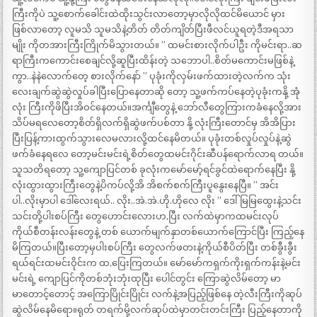
ကြီးကိုပဲ သူ့စောက်ခေါင်းထဲထိုးသွင်းလာတော့မှာလိုလိုထင်မိယောင် မှား
ဖြစ်လာတော့ လူမသိ သူမသိနဲ့တိတ် တိတ်ကျိတ်ပြီးဖီလင်ယူရတဲ့ဒီအရသာ
မျိုး ကိုတအားကြီးကြိုက်မိသွားတယ်။ ” ထမင်းစားလိုက်ပါဦး ကိုမင်းရာ..ဆ
ရာကြီးကကောင်းစေချင်လို့ဆူပြီးထိန်းတဲ့ သဘောပါ..စိတ်မကောင်းမဖြစ်နဲ့
ကွာ..နဲနဲလောက်တေ့ စားလိုက်နော် ” ပုခုံးကိုလှမ်းဖက်ထားတဲ့လက်က သုံး
လေးချက်ဆွဲဆွဲလှုပ်ခါပြီးပြောနေတာဆို တော့ သူ့ဖက်ကပ်နေတဲ့ပုခုံးကနို့ အုံ
လုံး ကြီးကိုဖိပြီးအိဝင်နေတယ်။အင်္ကျီတွေနဲ့ ဘော်လီတွေကြားကခံနေလို့အား
သိပ်မရလေတော့စိတ်ရှိလက်ရှိဆွဲဖက်ပစ်တာ နို့ လုံးကြီးတောင်မှ အိအိပြား
ပြီးပြန့်ကားထွက်သွားလေမလားလို့ထင်နေမိတယ်။ ပုခုံးတစ်လှုပ်လှုပ်နဲ့ဆွဲ
ဖက်ခံနေရလေ တော့မင်းမင်းရဲ့စိတ်တွေထမင်းဂိုင်းဆီပန်ရောက်လာရ တယ်။
သူသတိရတော့ သူ့ကျောပြင်တစ် ခုလုံးကမော်မော့်ရင်ခွင်ထဲရောက်နေပြီး နို့
လုံးထွားထွားကြီးတွေနဲ့ပိကပ်လို့အိ အိစက်စက်ကြီးပူနွေးနေပြီ။ ” အင်း
ပါ..လိုးမှာပါ ဒေါ်လေးရယ်.. လိုး..အဲ.အဲ.ဟို.ဟိုလေ လိုး ” ဒေါ်မြမြထွေးနဲ့သင်း
သင်းတို့ပါးစပ်ကြီး တွေဟောင်းလေားဟ,ပြီး လက်ထဲမှာကထမင်းလုပ်
ကိုယ်စီတန်းလန်းတွေနဲ့ တစ် ယောက်မျက်နှာတစ်ယောက်ကြောင်ပြီး ကြည့်နေ
မိကြတယ်။ပြီးတော့မှပါးစပ်ကြီး တွေလက်ဖဝားနဲ့ကိုယ်စီပိတ်ပြီး တစ်ခွီးခွီး
ရယ်ရင်းထမင်းဝိုင်းက ထ,ပြေးကြတယ်။ မော်မော်ကရှက်ကိုးရှက်ကန်းနဲ့မင်း
မင်းရဲ့ ကျောပြင်ကိုတစ်ဘုံးဘုံးထုပြီး ပေါင်တွင်း ကြောဆွဲလိမ်တော့ မာ
မာတောင့်တောင့် အကြောပြိုင်းပြိုင်း လက်နဲ့အပြည့်ဖြစ်နေ တဲ့လီးကြီးကိုဆုပ်
ဆွဲလိမ်နေမိရော။ရုတ် တရက်မို့လက်ဆုပ်ထဲမှာတင်းတင်းကြီး ပြည့်နေတာကို