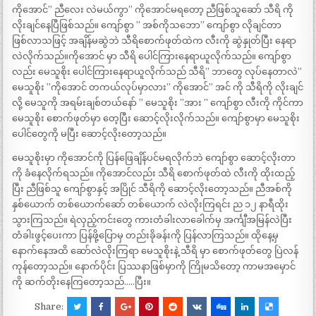
ကိုအောင်” ညီလေး လဲမယ်ကွာ” ကိုအောင်မရတော့ ညီဖြစ်သူဆော် သီရိ ကို
လိုးချင်နေပြီဖြစ်သည်။ ကျော်စွာ ” အစ်ကိုသဘော” ကျော်စွာ လိုချင်တာ
ဖြစ်လာသဖြင့် အချိန်မဆွဲဘဲ သီရိစောက်ဖုတ်ထဲက လီးကို ဆွဲနှုတ်ပြီး နေရာ
လဲလိုက်သည်။ကိုအောင် မှာ သီရိ ပေါင်ကြားနေရာယူလိုက်သည်။ ကျော်စွာ
လည်း မေသူစိုး ပေါင်ကြားနေရာယူလိုက်သည် သီရိ” ဘာတွေ လုပ်နေတာလဲ”
မေသူစိုး ”ကိုအောင် တကယ်လုပ်မှာလား” ကိုအောင်” အင် ကို သီရိကို လိုးချင်
လို့ မေသူကို အရမ်းချစ်တယ်နော် ” မေသူစိုး ”အား ” ကျော်စွာ လီးကို ကိုင်ကာ
မေသူစိုး စောက်ဖုတ်မှာ တေ့ပြီး ဆောင့်လိုးလိုက်သည်။ ကျော်စွာမှာ မေသူစိုး
ပေါင်တွေကို မပြီး ဆောင့်လိုးတော့သည်။
မေသူစိုးမှာ ကိုအောင်ကို ပြန်ဖြေချိန်ပင်မရလိုက်ဘဲ ကျော်စွာ ဆောင့်လိုးတာ
ကို ခံနေလိုက်ရသည်။ ကိုအောင်လည်း သီရိ စောက်ဖုတ်ထဲ လီးကို ထိုးထည့်
ပြီး ညီဖြစ်သူ ကျော်စွာနှင့် အပြိုင် သီရိကို ဆောင့်လိုးတော့သည်။ ညီအစ်ကို
နှစ်ယောက် တစ်ယောက်ဆော် တစ်ယောက် လဲလိုးကြရင်း ည ၁၂ နာရီထိုး
သွားကြသည်။ ရဲလှည့်ကင်းတွေ ကားတံခါးလာခေါက်မှ အင်္ကျီအမြန်လဲပြီး
တံခါးဖွင့်ပေးကာ ပြန်ဖို့ပြောမှ တည်းခိုခန်းကို ပြန်လာကြသည်။ ထိုနေ့မှ
နောက်နေအထိ ဆော်လဲလိုးကြရာ မေသူစိုးနဲ့ သီရိ မှာ စောက်ဖုတ်တွေ ပြဲလန်
ကုန်တော့သည်။ နောက်ပိုင်း ပြဿနာဖြစ်မှာကို ကြိုမသိတော့ ကာမအမှောင်
ကို ဆက်တိုးနေကြတော့သည်…..ပြီး။
Share: