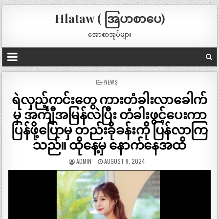
Hlataw ( အြပာစာပေ)
အောစာအုပ်များ
POSTED
NEWS
IN
ရဲလှည့်ကင်းတွေ ကားတံခါးလာခေါက်
မှ အင်္ကျီအမြန်လဲပြီး တံခါးဖွင့်ပေးကာ
ပြန်ဖို့ပြောမှ တည်းခိုခန်းကို ပြန်လာကြ
သည်။ ထိုနေ့မှ နောက်နေအထိ
ADMIN
AUGUST 9, 2024