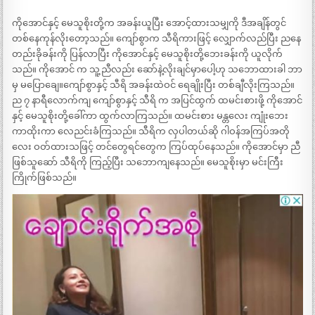
ကိုအောင်နှင့် မေသူစိုးတို့က အခန်းယူပြီး အောင့်ထားသမျှကို ဒီအချိန်တွင်
တစ်နေကုန်လိုးတော့သည်။ ကျော်စွာက သီရိကားဖြင့် လျှောက်လည်ပြီး ညနေ
တည်းခိုခန်းကို ပြန်လာပြီး ကိုအောင်နှင့် မေသူစိုးတို့ဘေးခန်းကို ယူလိုက်
သည်။ ကိုအောင် က သူ့ညီလည်း ဆော်နဲ့လိုးချင်မှာပေါ့ဟု သဘောထားခါ ဘာ
မှ မပြောချေ။ကျော်စွာနှင့် သီရိ အခန်းထဲဝင် ရေချိုးပြီး တစ်ချီလိုးကြသည်။
ည ၇ နာရီလောက်ကျ ကျော်စွာနှင့် သီရိ က အပြင်ထွက် ထမင်းစားဖို့ ကိုအောင်
နှင့် မေသူစိုးတို့ခေါ်ကာ ထွက်လာကြသည်။ ထမင်းစား မန္တလေး ကျုံးဘေး
ကာထိုးကာ လေညင်းခံကြသည်။ သီရိက လှပါတယ်ဆို ဂါဝန်အကြပ်အတို
လေး ဝတ်ထားသဖြင့် တင်တွေရင်တွေက ကြပ်ထုပ်နေသည်။ ကိုအောင်မှာ ညီ
ဖြစ်သူဆော် သီရိကို ကြည့်ပြီး သဘောကျနေသည်။ မေသူစိုးမှာ မင်းကြီး
ကြိုက်ဖြစ်သည်။