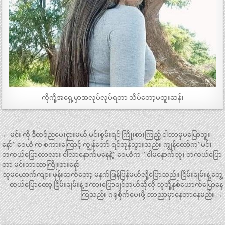
ကိုကို့အရှေ့မှာအလုပ်လုပ်ရတာ သိပ်တော့မထူးဆန်း
Post
← မင်း ကို ဒီတစ်ညပေးငှားမယ် မင်းစွမ်းရင် ကြိုးစားကြည့် ငါဘာမှမပြောဘူး
navigation
နော်” ဝေယံ က စကားကြောင့် ကျွန်တော် ရင်တုန်သွားသည်။ ကျွန်တော်က”မင်း
တကယ်ပြောတာလား ငါလာနောက်မနေနဲ့” ဝေယံက ” ငါမနောက်ဘူး တကယ်ပြော
တာ မင်းဘာသာကြိုးစားနော်
သူမယောက်ကျား ဖုန်းဆက်တော့ မနက်ဖြန်ပြန်မယ်လို့ပြောသည်။ ငြိမ်းချမ်းနဲ့ တွေ့
တယ်ပြောတော့ ငြိမ်းချမ်းနဲ့ စကားပြောချင်တယ်ဆိုလို သူတို့နှစ်ယောက်ပြောနေ
ကြသည်။ ဂရုစိုက်ပေးဖို့ ဘာညာမှာနေတာနေမည်။ →