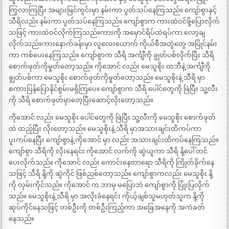
ကြွလာကြပြီး အများမြင်ကွင်းမှာ နမ်းကာ ပွတ်သပ်နေကြသည်။ ကျော်စွာနှင့်
သီရိလည်း နမ်းကာ ပွတ်သပ်နေကြသည်။ ကျော်စွာက ကားထဲဝင်ဖို့ပြောလိုက်
သဖြင့် ကားထဲဝင်လိုက်ကြသည်။ကားကို အမှောင်ရိပ်ထဲရပ်ကာ လော့ချ
လိုက်သည်။ကားနောက်ခန်းမှာ လူလေးယောက် ကိုယ်စီအတွဲတွေ အပြိုင်နမ်း
ကာ ကစ်ပေးနေကြသည်။ ကျော်စွာက သီရိ အင်္ကျီကို ချွတ်ပစ်လိုက်ပြီး သီရိ
စောက်ဖုတ်ကိုမှုတ်တော့သည်။ ကိုအောင် လည်း မေသူစိုး ထဘီနဲ့ အင်္ကျီကို
ချွတ်ပစ်ကာ မေသူစိုး စောက်ဖုတ်ကိုမှုတ်တော့သည်။ မေသူစိုးနဲ့ သီရိ မှာ
စကားပြန်ပြောနိုင်စွမ်းမရှိကြပေ။ ကျော်စွာက သီရိ ပေါင်တွေကို ဖြဲပြီး သူ့လီး
ကို သီရိ စောက်ဖုတ်မှာတေ့ပြီးဆောင့်လိုးတော့သည်။
ကိုအောင် လည်း မေသူစိုး ပေါင်တွေကို ဖြဲပြီး သူ့လီးကို မေသူစိုး စောက်ဖုတ်
ထဲ ထည့်ပြီး လိုးတော့သည်။ မေသူစိုးနဲ့ သီရိ မှာအသားချင်းထိကပ်ကာ
ပူးကပ်နေပြီး ကျော်စွာနဲ့ ကိုအောင် မှာ လည်း အသားချင်းထိကပ်နေကြသည်။
ကျော်စွာ သီရိကို လိုးနေရင်း ကိုအောင် လက်ကို ဆွဲယူကာ သီရိ နို့ပေါ် တင်
ပေးလိုက်သည်။ ကိုအောင် လည်း ကောင်းနေတာရော သီရိကို ကြိုတ်ခိုက်နေ
သဖြင့် သီရိ နို့ကို ဆွဲကိုင် ဖြစ်ညှစ်တော့သည်။ ကျော်စွာကလည်း မေသူစိုး နို့
ကို လှမ်းကိုင်သည်။ ကိုအောင် က ဘာမှ မပြောဘဲ ကျော်စွာကို ပြုံးပြလိုက်
သည်။ မေသူစိုးနဲ့ သီရိ မှာ အလိုးခံနေရင်း ကိုယ့်ချစ်သူမဟုတ်သူက နို့ကို
ဆုပ်ကိုင်နေသဖြင့် တစ်ဦးကို တစ်ဦးကြည့်ကာ အခြေအနေကို အကဲခတ်
နေသည်။