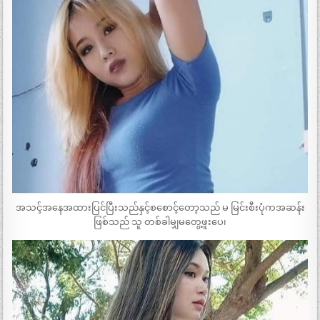
အသင့်အနေအထားပြင်ပြီးသည်နှင့်စစောင့်တော့သည် မ မြင်းစီးပုံကအဆန်း
ဖြစ်သည် သူ တစ်ခါမျှမတွေ့ဖူးပေ၊