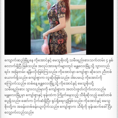
ကျောက်ဆည်မြို့နေ ကိုအောင်နှင့် မေသူစိုးတို့ သမီးရည်းစားသက်တမ်း ၄ နှစ်
လောက်ရှိပြီ ဖြစ်သည်။ အလုပ်အားရက်များတွင် မန္တလေးမြို့သို့ သွားလည်
ရင်း အမြဲတမ်း ချိန်းလိုးဖြစ်ကြသည်။ ကိုအောင်မှာ ကျော်စွာ ဆိုသော ညီတစ်
ယောက်ရှိသည်။ ကျော်စွာက လူဆိုးဖြစ်သည်။ ဒါပေမယ့် ကိုအောင်ကို
ကြောက်သည်။ တစ်နေ့ မန္တလေးမြို့သို့ ကိုအောင်နှင့် မေသူစိုးတို့
သမီးရည်းစား သွားလည်မှာကို ကျော်စွာက အတင်းဇွတ်လိုက်လာသည်။
မန္တလေးမြို့မှာ ကျော်စွာနှင့် ဖုန်းထဲက ကြိုက်နေသည့် သီရိဆိုသည့် ဆော်တစ်
ပွေရှိသည်။ ဆော်က ပိုက်ဆံရှိပြီး ရုပ်ရှိရေလျှံဖြစ်သည်။ ကိုအောင်နှင့် မေသူ
စိုးတို့က အခန်းတစ်ခန်းယူလိုက်သည်။ ကျော်စွာက သီရိကို ဖုန်းဆက်ခေါ်ပြီး
လျှောက်လည်သည်။