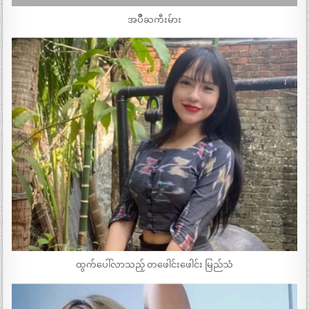
အပ်ိဳႀကီးမ်ား
ထွက်ပေါ်လာသည့် တဖေါင်းဖေါင်း မြည်သံ