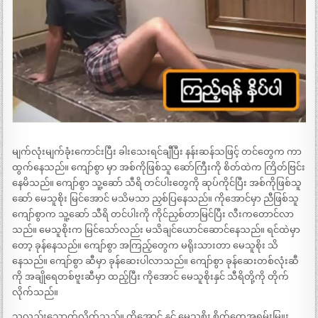
မျက်လုံးမျက်ခုံးကောင်းပြီး ခါးသေးရင်ချီပြီး နန်းဆန်သဖြင့် တင်တွေက ကာ
ထွက်နေသည်။ ကျော်စွာ မှာ အစ်ကိုဖြစ်သူ ဆော်ကြီးကို စိတ်ထဲက ကြိတ်ဗြင်း
နေမိသည်။ ကျော်စွာ သူ့ဆော် သီရိ တင်ပါးတွေကို ဆုပ်ကိုင်ပြီး အစ်ကိုဖြစ်သူ
ဆော် မေသူစိုး မြင်အောင် မသိမသာ ညှစ်ပြနေသည်။ ကိုအောင်မှာ ညီဖြစ်သူ
ကျော်စွာက သူ့ဆော် သီရိ တင်ပါးကို ကိုင်ညှစ်တာမြင်ပြီး လီးကတောင်လာ
သည်။ မေသူစိုးက မြင်သော်လည်း မသိချင်ယောင်ဆောင်နေသည်။ ရင်ထဲမှာ
တော့ ခုန်နေသည်။ ကျော်စွာ အကြည့်တွေက မရိုးသားတာ မေသူစိုး သိ
နေသည်။ ကျော်စွာ ဆီမှာ ခုန်ဆေးပါလာသည်။ ကျော်စွာ ခုန်ဆေးတစ်လုံးဆီ
ကို အချိုရေတစ်ဗူးဆီမှာ ထည့်ပြီး ကိုအောင် မေသူစိုးနှင် သီရိတို့ကို တိုက်
လိုက်သည်။
သူလည်းသောက်လိုက်သည်။ ကိုအောင် နှင့် မေသူစိုး စိတ်တွေအရမ်းမြူး