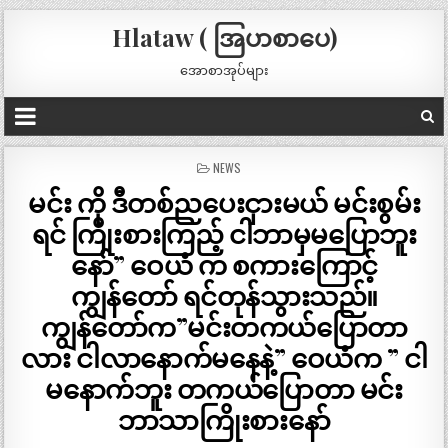
Hlataw ( အြပာစာပေ)
အောစာအုပ်များ
POSTED
NEWS
IN
မင်း ကို ဒီတစ်ညပေးငှားမယ် မင်းစွမ်း
ရင် ကြိုးစားကြည့် ငါဘာမှမပြောဘူး
နော်” ဝေယံ က စကားကြောင့်
ကျွန်တော် ရင်တုန်သွားသည်။
ကျွန်တော်က”မင်းတကယ်ပြောတာ
လား ငါလာနောက်မနေနဲ့” ဝေယံက ” ငါ
မနောက်ဘူး တကယ်ပြောတာ မင်း
ဘာသာကြိုးစားနော်