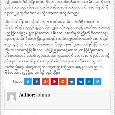
မ၍ ဒူးထောက်ခိုင်းပြီး စကပ်ကိုမတင်ကာ ဖင်ကုန်းထားသော မီးလေးကို စော
င့်လိုးတော့သည်။ မီးလေး လက်က ဆိုဖာပေါ်ထောက်ထားပြီး စောက်ဖုတ်ကို
နောက်ပြူးထွက်အောင် ခါးကိုကော့ကာ အလိုးခံသည်။
သီချင်းသံကြားက လိုးသံတွေက ထွက်နေသည်။ ကေတီဗွီ ကဆော်က
သီချင်းဆိုရင်း လှည့်ကြည့်သည်။ ကျွန်တော်လည်း အထွဋ်အထိပ်ရောက်တော့
မည် ဖြစ်သဖြင့် မရှက်နိုင်တော့ပေ။ မီးလေး စောက်ဖုတ်ကြီးကို ဖိဆောင့်လိုး
နေတော့သည်။ မီးလေး ပြီးသွားသည်။ အသံတွေထွက်လာသလို စောက်ရည်
တွေလည်း ထွက်လာသည်။ မီးလေးကို ဆိုဖာခုံပေါ် ဒူးထောက်ခိုင်းပြီး စကပ်
ကိုမတင်ထားသဖြင့် မီးလေး ဖင်ဖြူဖြူလေးနဲ့ စောက်ဖုတ်နီနီရဲရဲလေးက
ချစ်စရာကောင်းအောင် လှပနေသည်။ ကျွန်တော် မီးလေး စောက်ဖုတ်လေးကို
လိုးနေရင်းက စောက်ဖုတ်ဘေးနှုတ်ခမ်းသားကို ဖြဲကာ ဖိဆောင့်လိုးကာ
သုတ်ရည်တွေ ပန်းထုတ်လိုက်တော့သည်။ ထိုညက မမေ့နိုင်သော ညပင်
ဖြစ်သည်။ အခွင့်ရှိက ဆက်ဦးမည်…ပြီး။
Share:
Author:
admin