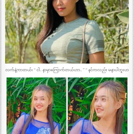
လက်နဲ့ကာတယ်၊ “ ငါ.. နာမှာကြောက်တယ်ဟာ.. ” “ နင်ကလည်း မနာပါဘူးဟ