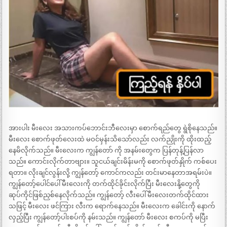
အားပါး မီးလေး အသားကပ်ဘောင်းဘီလေးမှာ စောက်ရည်တွေ ရွဲစိုနေသည်။
မီးလေး စောက်ဖုတ်လေးထဲ မဝင်မှန်းသိသော်လည်း လက်ညှိုးကို ထိုးထည့်
နေမိလိုက်သည်။ မီးလေးက ကျွန်တော် ကို အနမ်းတွေက ပြန်တုန့်ပြန်လာ
သည်။ ကောင်းလိုက်တာဗျား။ သူငယ်ချင်းမိန်းမကို စောက်ဖုတ်နှိုက် ကစ်ပေး
ရတာ။ လိုးချင်လွန်းလို့ ကျွန်တော့် ကောင်ကလည်း တင်းမာနေတာအရမ်းပဲ။
ကျွန်တော့်ပေါင်ပေါ် မီးလေးကို တက်ထိုင်ခိုင်းလိုက်ပြီး မီးလေးနို့တွေကို
ဆုပ်ကိုင်ဖြစ်ညှစ်နေလိုက်သည်။ ကျွန်တော့် လီးပေါ် မီးလေးတက်ထိုင်ထား
သဖြင့် မီးလေး ဖင်ကြား လီးက ရောက်နေသည်။ မီးလေးက ခေါင်းကို နောက်
လှည့်ပြီး ကျွန်တော့်ပါးစပ်ကို နမ်းသည်။ ကျွန်တော် မီးလေး စကပ်ကို မပြီး