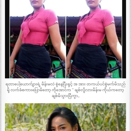
ရတာပေါ့ယောက်ျားရဲ့ မိန်းမလဲ စွဲနေပြီးရှင့် အ အား တကယ်ပင်စွဲမက်မိသည်
မို့ လက်ခံစကားပြောမိတော့ ကိုအောင်က ” ချစ်လို့လားမိန်းမ ကိုယ်ကတော့
ချစ်မိသွားပြီကွာ„