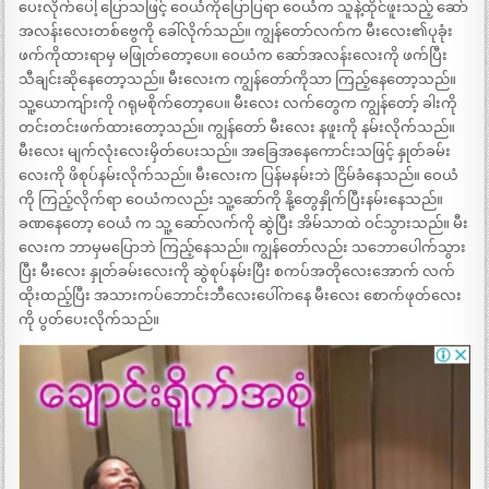
ပေးလိုက်ပေါ့ ပြောသဖြင့် ဝေယံကိုပြောပြရာ ဝေယံက သူနဲ့ထိုင်ဖူးသည့် ဆော်
အလန်းလေးတစ်ဗွေကို ခေါ်လိုက်သည်။ ကျွန်တော်လက်က မီးလေး၏ပုခုံး
ဖက်ကိုထားရာမှ မဖြုတ်တော့ပေ။ ဝေယံက ဆော်အလန်းလေးကို ဖက်ပြီး
သီချင်းဆိုနေတော့သည်။ မီးလေးက ကျွန်တော်ကိုသာ ကြည့်နေတော့သည်။
သူ့ယောကျ်ားကို ဂရုမစိုက်တော့ပေ။ မီးလေး လက်တွေက ကျွန်တော့် ခါးကို
တင်းတင်းဖက်ထားတော့သည်။ ကျွန်တော် မီးလေး နဖူးကို နမ်းလိုက်သည်။
မီးလေး မျက်လုံးလေးမှိတ်ပေးသည်။ အခြေအနေကောင်းသဖြင့် နှုတ်ခမ်း
လေးကို ဖိစုပ်နမ်းလိုက်သည်။ မီးလေးက ပြန်မနမ်းဘဲ ငြိမ်ခံနေသည်။ ဝေယံ
ကို ကြည့်လိုက်ရာ ဝေယံကလည်း သူ့ဆော်ကို နို့တွေနှိုက်ပြီးနမ်းနေသည်။
ခဏနေတော့ ဝေယံ က သူ့ ဆော်လက်ကို ဆွဲပြီး အိမ်သာထဲ ဝင်သွားသည်။ မီး
လေးက ဘာမှမပြောဘဲ ကြည့်နေသည်။ ကျွန်တော်လည်း သဘောပေါက်သွား
ပြီး မီးလေး နှုတ်ခမ်းလေးကို ဆွဲစုပ်နမ်းပြီး စကပ်အတိုလေးအောက် လက်
ထိုးထည့်ပြီး အသားကပ်ဘောင်းဘီလေးပေါ်ကနေ မီးလေး စောက်ဖုတ်လေး
ကို ပွတ်ပေးလိုက်သည်။