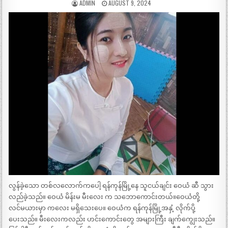
ADMIN
AUGUST 9, 2024
လွန်ခဲ့သော တစ်လလောက်ကပေါ့ ရန်ကုန်မြို့နေ သူငယ်ချင်း ဝေယံ ဆီ သွား
လည်ခဲ့သည်။ ဝေယံ မိန်းမ မီးလေး က သဘောကောင်းတယ်။ဝေယံတို့
လင်မယားမှာ ကလေး မရှိသေးပေ။ ဝေယံက ရန်ကုန်မြို့အနှံ့ လိုက်ပို့
ပေးသည်။ မီးလေးကလည်း ဟင်းကောင်းတွေ အများကြီး ချက်ကျွေးသည်။