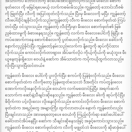
အသားကပ် ဘောင်းဘီကို ဖင်ပေါ်အောင်ချွတ်လိုက်သည်။ မီးလေး စောက်
ဖုတ်လေး ကို မမြင်ရပေမယ့် လက်ကစမ်းမိသည်။ ကျွန်တော့် ဘောင်းဘီဇစ်
ကို ဖြုတ်ပြီး လီးကို အပြင်ထုတ်လိုက်သည်။ ပြီးမှ မီးလေးကို မပြီး ကျွန်တော့်
လီးပေါ်ထိုင်ချခိုင်းလိုက်သည်။ကျွန်တော့် လီးက မီးလေး စောက်ဖုတ်ထဲ ကြပ်
တင်းပြီး ဝင်သွားသည်။ ကျွန်တော့် လီးကြီးမှာ မီးလေး စောက်ဖုတ်၏ ဖြစ်
ညှစ်ထားမှုကို ခံစားနေရသည်။ ကျွန်တော့် လက်က မီးလေးပေါင်ကို ဖြဲပြီး စ
ကပ်အောက်ကနေ စောက်စိလေးကို ပွတ်ပေးလိုက်သည်။ မီးလေး ခေါင်းကို
နောက်လှည့်ခိုင်းပြီး ကျွန်တော့်နမ်းသည်။လက်က နို့တွေကို ဆုပ်ကိုင်ထား
လိုက်သည်။ ကောင်းလိုက်တာဗျား။ အိပ်မက်လိုပဲ ကိုယ့်ကိုယ်ကို မယုံဘူး။ ဖီး
ယူနေတုန်းရှိသေး ဝေယံနဲ့ ဆော်က အိမ်သာထဲက ကပိုကယိုထွက်လာသည်။
လိုးပြီးသွားပြီထင်တယ်။
ကျွန်တော် မီးလေး ပေါင်ကို ပူးလိုက်ပြီး စကပ်ကို ပြန်ဖုံးလိုက်သည်။ မီးလေး
စောက်ဖုတ်ထဲက လီးကိုတော့ ပြန်မထုတ်သေးဘဲ ဒီအတိုင်း ကပ်တွန်းလေး
အောက်ကလိုးနေလိုက်သည်။ ဝေယံက လက်မထောင်ပြပြီး အရက်ဆက်
သောက်က ဆော်နဲ့သီချင်းဆိုနေသည်။ ကျွန်တော် မီးလေး ခါးကို ဆုပ်ကိုင်ပြီး
ဖိဝိုက်ကာ ပင့်လိုးလေး လိုးနေလိုက်သည်။ ကောင်းလိုက်တာ မီးလေး စောက်
ဖုတ်ထဲက အရည်တွေ အများကြီး ထွက်လာတယ်။ နောက် ကျွန်တော်လည်း
ပြီးချင်လာသည်။ အားမရတော့ပေ။ ဝေယံကို ကြည့်လိုက်ရာ ဆော်ပေါင်ပေါ်
ခေါင်းတင်အိပ်နေပြီး ဆော်က သီချင်းဆိုနေသဖြင့် အခွင့်ကောင်းသွားသည်။
ကျွန်တော် မီးလေး စောက်ဖုတ်ထဲက လီးကို မချွတ်ဘဲ မီးလေးကို ဆိုဖာခုံပေါ်