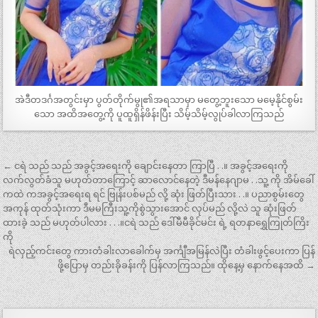
အဲဒီတဒင်္ဂအတွင်းမှာ ပွတ်တိုက်မွု၏အရသာမှာ မတွေ့ဘူးသော မမေ့နိုင်စွမ်း
သော အထိအတွေ့ကို ပူထူရှိန်ဖိန်းပြီး သိမ့်သိမ့်လွုပ်ခါလာကြသည်
Post
← ငရဲ သည် သည် အခွင့်အရေးကို ချောင်းနေတာ ကြာပြီ . .။ အခွင့်အရေးကို
navigation
လက်လွတ်ခံသူ မဟုတ်တာကြောင့် ဆာလောင်နေတဲ့ ဒီမန်နေဂျာမ . .သူ့ ကို အိမ်ခေါ်
ကထဲ ကအခွင့်အရေးရ ရင် ဗြုန်းပစ်မည် လို့ ဆုံး ဖြတ်ပြီးသား . .။ ပညာစွမ်းတွေ
အကုန် ထုတ်သုံးကာ ဒီမမကြီးသူ့ကိုစွဲသွားအောင် လုပ်မည် လို့လဲ သူ ဆုံးဖြတ်
ထားခဲ့ သည် မဟုတ်ပါလား . . .။ငရဲ သည် ဒေါ်မီမီခိုင်မင်း ရဲ့ ရတနာရွှေကြုတ်ကြိး
ကို
ရဲလှည့်ကင်းတွေ ကားတံခါးလာခေါက်မှ အင်္ကျီအမြန်လဲပြီး တံခါးဖွင့်ပေးကာ ပြန်
ဖို့ပြောမှ တည်းခိုခန်းကို ပြန်လာကြသည်။ ထိုနေ့မှ နောက်နေအထိ →