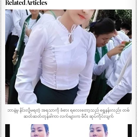
Related Articles
ဘာနဲ့မှ နိင်းလို့မရတဲ့ အရသာကို ခံစား ရလေးတော့သည် ရွေနန်းလည်း တစ်
ဆတ်ဆတ်တုန်ခါကာ လက်များက ဖိပီး ဆုပ်ကိုင်လျက်