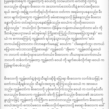
ပြန်ခါနီးတစ်ရက် ကျွန်တော့်ကို ဝေယံတို့ လင်မယားက ကေတီဗွီ လိုက်ပို့
ပေးသည်။ ထိုနေ့က မီးလေး က အသားကပ်ဘောင်းဘီနဲ့ စကပ်အတိုလေး
ရယ် အကျံႌအဖြူ လက်တိုရင်ဟိုက်လေး ဝတ်ကာ အရမ်းလှပနေသည်။ မီး
လေး မျက်လုံးတွေက ကျွန်တော်ကို ဖမ်းစားနေသလို ဖြစ်နေသည်။ မီးလေး
ခန္ဓာကိုယ်က တင်းရင်းလှပနေဆဲဖြစ်သည်။ ဝေယံက တိုးတိုးလေးလာ
ပြောသည်။ ” ဘယ်လိုလဲ ဒိုးကလေး ငါ့မိန်းမ လန်းတယ်မဟုတ်လား မင်း ကို
ဒီတစ်ညပေးငှားမယ် မင်းစွမ်းရင် ကြိုးစားကြည့် ငါဘာမှမပြောဘူးနော်” ဝေ
ယံ က စကားကြောင့် ကျွန်တော် ရင်တုန်သွားသည်။ ကျွန်တော်က”မင်း
တကယ်ပြောတာလား ငါလာနောက်မနေနဲ့” ဝေယံက ” ငါမနောက်ဘူး တကယ်
ပြောတာ မင်းဘာသာကြိုးစားနော်” ကျွန်တော် ”အိုကေ ” ကျွန်တော်နဲ့ ဝေယံ
က ဘလက် တစ်လုံးမှာသောက်တယ်။ မီးလေးက ဘီယာမှာသောက်တယ်။
ဘလက် တစ်ဝက်ကုန်တော့ ကျွန်တော် ဝေယံ ကို မျက်စပစ်လိုက်ရာ ဝေယံ က
ပြန်မျက်စပစ်သည်။
မီးလေးကို ကျွန်တော်နဲ့ စုံတွဲသီချင်းဆိုဖို့ ပြောရာ မီးလေးက လက်ခံသဖြင့် စ
တော်ဘယ်ရီချစ်သည်း သီချင်းအတူတူ ဆိုကြသည်။ ဝေယံ က အားပေး
သည်။ ကျွန်တော်က မီးလေးကို ပုခုံးဖက်လိုက်သည်။ ဝေယံ က လက်ခုပ်တီး
ပေးသည်။ မီးလေးက ကျွန်တော် ခါးကို ပြန်ဖက်သည်။ မီးလေး၏ အသားက
နူးညံ့သဖြင့် ကျွန်တော့် လီးကြီးက တောင်လာသည်။ ကျွန်တော်က မီးလေးကို
ဝေယံအတွက် ကောင်မလေး ခေါ်ပေးလိုက်ရမလားလို့ မေးရာ မီးလေးက ခေါ်