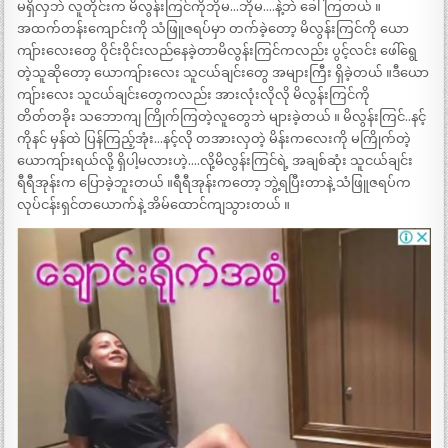
မရှိလှဘဲ လူတိုင်းက မိလွန်းကြင်ကိုဘိုမ…ဘိုမ….နဲ့ဘဲ ခေါ်ကြတယ် ။
အထက်တန်းကျောင်းကို သံဖြူဇရပ်မှာ တက်ခဲ့တော့ မိလွန်းကြင်ကို ယော
ကျ်ားလေးတွေ ဝိုင်းဝိုင်းလည်နေခဲ့တာမိလွန်းကြင်ကလည်း ပွင့်လင်း ဖေါ်ရွေ
တဲ့သူဆိုတော့ ယောကျ်ားလေး သူငယ်ချင်းတွေ အများကြီး ရှိခဲ့တယ် ။ဒီယော
ကျ်ားလေး သူငယ်ချင်းတွေကလည်း အားလုံးလိုလို မိလွန်းကြင်ကို
တိတ်တခိုး သဘောကျ ကြိုက်ကြတဲ့လူတွေဘဲ များခဲ့တယ် ။ မိလွန်းကြင်..နင့်
ကိုနင် မှန်ထဲ ပြန်ကြည့်အုံး…နင့်လို တအားလှတဲ့ မိန်းကလေးကို မကြိုက်တဲ့
ယောကျ်ားရယ်လို့ ရှိပါ့မလားဟဲ့….လို့မိလွန်းကြင်ရဲ့ အချစ်ဆုံး သူငယ်ချင်း
ရီရီအုန်းက ပြောခဲ့ဘူးတယ် ။ရီရီအုန်းကတော့ ဘွဲ့ရပြီးတာနဲ့ သံဖြူဇရပ်က
လုပ်ငန်းရှင်တယောက်နဲ့ အိမ်ထောင်ကျသွားတယ် ။