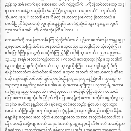
ညွန်းကို အိမ်ရောက်ရင် အေးဆေး ဖတ်ကြည့်လိုက်….ကိုအံ့ထင်တာတော့ သဒ္ဒါ
ဖူး တကားထဲနဲ့ တဟုန်ထိုး နံမည်ကြီးသွားမှာ သေချာတယ်” “ ဟုတ်..ကို
အံ့..ကျေးဇူးပါ” သုဘဒ္ဒါ အေးစိမ့်တဲ့ အဲယားကွန်းကြောင့် နိုးလာတယ် ။
စောင်ခြုံအိပ်ခဲ့ပေမယ့် လူးရင်းလွန့်ရင်း စောင်နဲ့ ကိုယ်ခန္ဓာ ကွာသွား လွတ်
သွားတယ် ။ အင်…ကိုယ်တုံးလုံး ကြီးပါလား …။
ဘေးဖက်ကို ကမန်းကတန်း ကြည့်လိုက်မိတယ် ။ ဦးတခေတ်ဆန်း တရွူးရွူး
နဲ့ မှောက်ရက်ကြီးအိပ်ပျော်နေတယ် ။ သူလည်း သုဘဒ္ဒါလိုဘဲ တုံးလုံးကြီး ။
ဖင်ပြောင်ကြီးနဲ့ ။သူ့ကို ငေးစိုက်ကြည့်မိပြီး ရင်ဖိုသွားတယ် ။ ညက..ညက…
သူ…သူ အရမ်းသောင်းကျန်းတာဘဲ ။ ကဲတယ် ။တဏှာဘူးကြီး ။ သုဘဒ္ဒါကို
သူ အပျိုရည်ဖျက်လိုက်တယ် ။ သူ..သူ လူဆိုးကြီး…။ သုဘဒ္ဒါ သူ့ကို ဒီကို
ပြောင်းလာထဲက စိတ်ဝင်စားမိတာပါ ။ သူက အသက် သုံးဆယ်ကျော် ဆိုပေ
မယ့် ကျစ်ကျစ်လစ်လစ် ချပ်ချပ်ရပ်ရပ်နဲ့ လူချောလူခန့်ကြီးပါ ။ သုဘဒ္ဒါက
အညာသူ ။ ရွေဘိုသူစစ်စစ် ။ ဒါပေမယ့် အသားမညိုဘူး ။ သုဘဒ္ဒါရဲ့ အသား
က ဖြူဖွေးနုညက်နေတယ် ။ မယုံဘူးလား ။ မယုံရင် ပုံပြင်မှတ် ။ တကယ်
ပြောနေတာ ။ ရွေဘိုမင်းကြိုက် လို့ ပြောလေ့ရှိတဲ့စကား အတိုင်း ရွေဘိုသူ သု
ဘဒ္ဒါက ပေါင်တန်ရှည်တယ် ။ရင်တွေ တင်တွေလည်း ရှိတယ် ။ ထွားထွား
အယ်အယ်ကြီးမျိုး မဟုတ်ဘူးနော် ။ ပုံမှန်ပေါ့ ။ သုဘဒ္ဒါလည်း တခြား မိန်းမ
ချောမိန်းမလှလေးတွေ လိုဘဲ ယောကျ်ားတွေ တအား အလိုက်ခံရတာပါဘဲ ။
သို့ ပေမယ့် အရိုးများတယ် ချေးခါးတယ် နဲ့ ရွေးနေခဲ့လို့ အီစီကလီ အဆင့်နဲ့ဘဲ
ရှိနေခဲ့တာ ။ အတည်အတန့်ဘဲ မရှိသေးဘူး ။အင်း ။ အခုတော့ အခုတော့ ဒီ