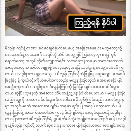
မိလွန်းကြင်နဲ့ တအား ခင်မင်ချစ်ခဲ့ကြပေမယ့် အခြေအနေချင်း မတူတော့လို့
တယောက်နဲ့ တယောက် အရင်လို သိပ် မတွေ့ဖြစ်ကြတော့ဘူး ။ ရန်ကုန်
ရောက်တော့ အလုပ်လိုက်လျှောက်ရင်း သတင်းဌာနတခုမှာ သတင်းထောက်
အလုပ်အတွက် အင်တာဗျူးဖို့ စောင့်နေတဲ့အချိန် သဒ္ဒါဖူးနဲ့ စတွေ့ ခင်မင်မိကြ
တယ် ။ သဒ္ဒါဖူးက မန္တလေးသူ ..။ မိလွန်းကြင်လိုဘဲဖြူဖြူ ချောချော ..။ အရပ်
မြင့်မြင့် နဲ့ ကိုယ်လုံးကိုယ်ပေါက်ကလည်း မိလွန်းကြင်လိုဘဲ ။ အရမ်းပြေပြစ်
အချိုးကျတယ် ။ သဒ္ဒါဖူးက မိလွန်းကြင်ကို မြင်မြင်ချင်း တအားခင်မိသွား
တယ် ဆိုပြီး သူနေတဲ့ အဆောင် လိပ်စာနဲ့သူ့ဖုန်းနံပါတ်ပေးတယ် ။ မိလွန်းကြင်
လည်း သူ့ကို တအား ခင်မင်သွားမိတာပါဘဲ ။ မိလွန်းကြင်လည်း သတင်းဌာန
မှာ အလုပ်မရဘဲ အားကစား ဂျင်မ် တခုမှာ နည်းပြ အလုပ် ရသွားတယ် ။ မိ
လွန်းကြင်ရဲ့ အဆက်အပေါက်ကြောင့် ဒီလိုဂျင်မ်မှာ အလုပ်ရတာလို့ သဒ္ဒါဖူး
က ပြောတာဘဲ ။မိလွန်းကြင်ရဲ့ ရုပ်နဲ့ ကိုယ်လုံးအချိုးအစားကြောင့် ပေါ့ ။ သဒ္ဒါ
ဖူးနဲ့ မိလွန်းကြင်တို့ ညဖက်ဆိုရင် ဖုန်းစကားပြောကြတယ်လေ ။စစချင်းတော့