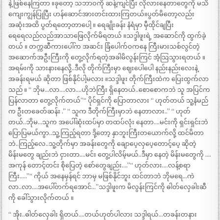
နဲ့ ဖြစ်နေကြတာ ။ခုတော့ သဘာဝကို ဆန့်ကျင်ပြီး လိုလားနေတာတွေကို မသိ
ကျေးကျွန်ပြုပြီး ဟန်ဆောင်အားတင်းထားကြတယ်။ပွတ်မိတော့လည်း
အဆုံးအထိ ပွတ်ရတော့တာပေါ့ ။ ရေချိုးခန်း နံရံမှာ မှီထိုင်ချပြီး
ရေရေလည်လည်အာသာဖြေလိုက်မိရတယ် ။သဒ္ဒါဖူးရဲ့ အဆောင်ကို ထွက်ခဲ့
တယ် ။ တက္ကဆီကားပေါ်က အဆင်း ခြံပေါက်ဝကနေ ကြီးမားသစ်လွင်တဲ့
အဆောက်အဦးကြီးကို တွေ့လိုက်ရတဲ့အခါမိလွန်းကြင် အံ့သြသွားရတယ် ။
အရမ်းကို သားနားနေလို့..ဒီလို တိုက်ကြီးမှာ ဈေးပေါပေါ နည်းနည်းလေးနဲ့
အခန်းရမယ် ဆိုတာ ဖြစ်နိုင်ပါ့မလား ။သဒ္ဒါဖူး တိုက်ကြီးထဲက ပြေးထွက်လာ
သည် ။ “ ဘိုမ…လာ….လာ….ဟိုဘဲကြီး ရှိနေတယ်..စောစောကဘဲ သူ အပြင်က
ပြန်လာတာ တွေ့လိုက်တယ်”“ ပိုင်ရှင်ကို ပြောတာလား “ ဟုတ်တယ် သူ့နံမည်
က ဦးတခေတ်ဆန်း .” “ သူက ဒီတိုက်ကြီးမှာဘဲ နေတာလား..” “ ဟုတ်
တယ်..ဘိုမ…သူက အပေါ်ဆုံးထပ်မှာ တထပ်လုံး နေတာ….မင်းကို ရှင်းရှင်းဘဲ
ပြောပြမယ်ကွာ..သူ့ကြည့်ရတာ ဒို့တော့ နှာဘူးကြီးတယောက်လို့ ထင်မိတာ
ဘဲ..ကြည့်လေ..သူ့တိုက်မှာ အခန်းတွေကို ချောပေ့လှပေ့တောင့်ပေ့ ဆိုတဲ့
မိန်းမတွေ ချည်းဘဲ ငှားတာ….မင်း တွေ့ပါလိမ့်မယ်..ဒီမှာ နေတဲ့ မိန်းမတွေကို ….
အကုန် တောင့်တင်း စိုပြေတဲ့ စော်တွေချည်း….”“ ဟုတ်လား….လန့်စရာ
ကြီး…..”“ ကိုယ် အနေမှန်ရင် ဘာမှ မဖြစ်နိုင်ဘူး ထင်တာဘဲ ဘိုမရေ…ကဲ
လာ..လာ….အပေါ်တက်ရအောင်…”သဒ္ဒါဖူးက မိလွန်းကြင်ကို ဓါတ်လှေခါးဆီ
ကို ခေါ်သွားလိုက်တယ် ။
“ အိုး..ဓါတ်လှေခါး ရှိတယ်….တယ်ဟုတ်ပါလား သဒ္ဒါရယ်…တခန်းတနား