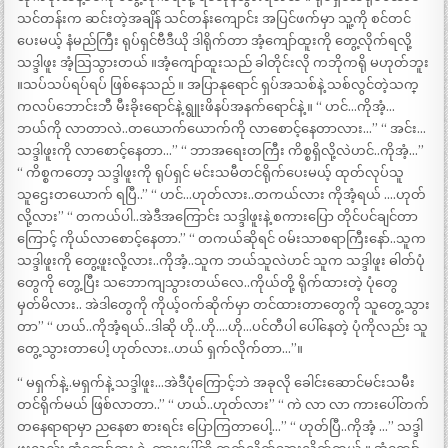
သင်တန်းက ဆင်းတဲ့အချိန် သင်တန်းကျောင်း အပြင်ဖက်မှာ သူ့ကို စင်တင်
ပေးမယ့် နံမည်ကြီး ရုပ်ရှင်ဗီဒီယို ဒါရိုက်တာ အံ့ကျော်ထူးကို တွေ့လိုက်ရလို့
သဒ္ဒါဖူး အံ့သြသွားတယ် ။အံ့ကျော်ထူးသည် ခါတိုင်းလို ကဘိုကရို မဟုတ်ဘူး
။သပ်သပ်ရပ်ရပ် ဖြစ်နေသည် ။ အပြာနုရောင် ရှပ်အသစ်နဲ့ သစ်လွင်တဲ့သက္
ကလပ်ဘောင်းဘီ မီးခိုးရောင်နဲ့ ရွူးဖိနပ်အနက်ရောင်နဲ့ ။ “ ဟင်…ကိုအံ့…
ဘယ်ကို လာတာလဲ..တယောက်ယောက်ကို လာစောင့်နေတာလား…” “ အင်း…
သဒ္ဒါဖူးကို လာစောင့်နေတာ…” “ ဘာအရေးတကြီး ကိစ္စရှိလို့လဲဟင်..ကိုအံ့…”
“ ကိစ္စကတော့ သဒ္ဒါဖူးကို ရုပ်ရှင် မင်းသမီတင်ရိုက်ပေးမယ့် ထုတ်လုပ်သူ
သူဌေးတယောက် ရပြီ..” “ ဟင်…ဟုတ်လား..တကယ်လား ကိုအံ့ရယ် ….ဟုတ်
လို့လား” “ တကယ်ပါ..အဲဒီအကြောင်း သဒ္ဒါဖူးနဲ့ စကားပြော တိုင်ပင်ချင်တာ
ကြောင့် ကိုယ်လာစောင့်နေတာ.” “ တကယ်ဆိုရင် ဝမ်းသာစရာကြီးနော်..သူက
သဒ္ဒါဖူးကို တွေ့ဖူးလို့လား..ကိုအံ့..သူက ဘယ်သူလဲဟင် သူက သဒ္ဒါဖူး ဓါတ်ပုံ
တွေကို တွေ့ပြီး သဘောကျသွားတယ်လေ..ကိုယ်တို့ ရိုက်ထားတဲ့ ပုံတွေ
မှတ်မိလား.. အဲဒါတွေကို ကိုယ့်ဝက်ဆိုက်မှာ တင်ထားတာတွေကို သူတွေ့သွား
တာ” “ ဟယ်..ကိုအံ့ရယ်..ဒါဆို ဟို..ဟို….ဟို…ပင်တီပါ ပေါ်နေတဲ့ ပုံကိုလည်း သူ
တွေ့သွားတာပေါ့ ဟုတ်လား..ဟယ် ရှက်လိုက်တာ…”။
“ မရှက်နဲ့..မရှက်နဲ့ သဒ္ဒါဖူး…အဲဒီပုံကြောင့်ဘဲ အခုလို ခေါင်းဆောင်မင်းသမီး
တင်ရိုက်မယ် ဖြစ်လာတာ..” “ ဟယ်..ဟုတ်လား” “ ကဲ လာ လာ ကားပေါ်တက်
တနေရာရာမှာ ညနေစာ စားရင်း ပြောကြတာပေါ့…” “ ဟုတ်ပြီ..ကိုအံ့ …” သဒ္ဒါ