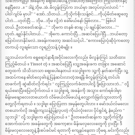
သဘောကျပြီး အခန်းကို ဈေးပေါပေါနဲ့ ငှားပေးတဲ့အကြောင်း ကြိုသိထားနှင့်
နေပြီလေ ..။ “ ဒါနဲ့ ဘိုမ..အဲ..မိလွန်းကြင်က ဘယ်မှာ အလုပ်လုပ်လဲဟင် ” “
ပါဝါ ဂျင်မ် မှာပါ” “ အော်..သိတယ်….ကိုသိုက်စိုးသန့်ဇင်…..ကိုယ့်မိတ်ဆွေတွေ
ပါဘဲ…..ဟုတ်ပြီ …. ဘိုမ…ဘိုမ လို့ဘဲ ခေါ်မယ်နော် ဖြစ်လား…”“ ဖြစ်ပါ
တယ်..ဦးတခေတ်ဆန်း….” “ ဘိုမက တနှစ် စာချ ုပ် ချုပ်နိုင်မလား….”“
ဟုတ်..ချုပ်နိုင်ပါတယ်….”“ အိုကေ..ကောင်းပြီ….အဆင်ပြေပါပြီ….ဘယ်တော့
ပြောင်းလာနိုင်မလဲ..အခန်းကတော့ အဆင်သင့်ပါ…”စကားပြောပုံဆိုပုံကတော့
တကယ့် လူချမ်းသာ လူရည်သန့် ပုံစံမျိုး ။
သူ့ဘယ်လက်က ရွေရောင်နာရီအဝိုင်းလေးကိုလည်း မိလွန်းကြင် သတိထား
ကြည့်မိတယ် ။ Tissot တဲ့ ။ အဆင်ပြေပြီ ။သူ့အခန်းခက တခြား အဆောင်
တွေထက် သိသိသာသာ ဈေးပေါနေတယ် ။သဒ္ဒါဖူးက သူ့ကို နုတ်ဆက်ပြီး သူ့
အထပ်ကနေ ဓါတ်လှေခါးနဲ့ ပြန်ဆင်းလာတဲ့အချိန် မိလွန်းကြင်ရဲ့တင်ပါး
တဖက်ကို ဆွဲဆိတ်လိုက်ရင်း “ လူကြည့်လက်ခံတာပါလို့ ဒို့ပြောသားဘဲ…” လို့
ရယ်မောပြီးပြောလိုက်တယ် ။ သဒ္ဒါဖူးရဲ့ အခန်းကို အသွား ကော်ရစ်ဒါမှာ
မိန်းမချောလေးတယောက် လိမ်ဖယ်လိမ်ဖယ်နဲ့ လျှောက်ဖြတ်သွားတာကို
တွေ့လိုက်ရတယ် ။ သဒ္ဒါဖူး ပြောပြတာ အမှန်တွေပါလား ။ မော်ဒယ်လ်မလေး
တယောက်လို အချိုးကျသန့်ပြန့်လှပတဲ့ ကိုယ်လုံးလေး ပိုင်ရှင်ရဲ့ နံမည်က “
သုဘဒ္ဒါ ” လို့ သဒ္ဒါဖူးက ပြောပြတယ် ။ “ ဦးတခေတ်ဆန်းက သူ့တိုက်ကြီး
အောက်ထပ်က အခန်းတွေကို အကော့စား မိန်းမလှလေးတွေကို ငှားပြီး ဒီ
မိန်းမလှလေးတွေနဲ့ နီးစပ်ခင်မင် ရတာကို ကျေနပ်နေတာ ဘိုမရ..မင်းကိုလည်း