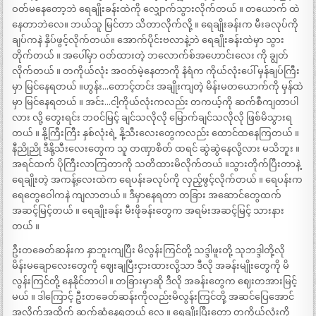
ဝတ်မနေတော့ဘဲ ရေချိုးခန်းထဲကို လျှောက်သွားလိုက်တယ် ။ တယောက် ထဲ
နေတာဘဲလေ။ ဘယ်သူ မြင်တာ သိတာလိုက်လို့ ။ ရေချိုးခန်းက မီးခလုပ်ကို
ချပ်ကနဲ နှိပ်ဖွင့်လိုက်တယ်။ အောက်ပိုင်းဗလာနဲ့ဘဲ ရေချိုးခန်းထဲမှာ သွား
တိုက်တယ် ။ အပေါ်မှာ ဝတ်ထားတဲ့ ဘလောက်စ်အဟောင်းလေး ကို ချွတ်
လိုက်တယ် ။ တကိုယ်လုံး အဝတ်မဲ့နေတာကို နံရံက ကိုယ်လုံးပေါ် မှန်ချပ်ကြီး
မှာ မြင်နေရတယ် ။ဟွန်း…တောင့်တင်း အချိုးကျတဲ့ မိန်းမတယောက်ကို မှန်ထဲ
မှာ မြင်နေရတယ် ။ အင်း…ငါ့ကိုယ်လုံးကလည်း တကယ့်ကို ဆက်စီကျတာပါ
လား လို့ တွေးရင်း ဘဝင်မြင့် ချင်သလိုလို မြောက်ချင်သလိုလို ဖြစ်မိသွားရ
တယ် ။ နို့ကြီးကြီး နှစ်လုံးရဲ့ နို့သီးလေးတွေကလည်း ထောင်ထနေကြတယ် ။
နီညိုညို ဒီနို့သီးလေးတွေက သူ တဏှာစိတ် ထရင် ဆွဲဆွဲနေလို့လား မသိဘူး ။
အရင်ထက် ပိုကြီးလာကြတာကို သတိထားမိလိုက်တယ် ။သွားတိုက်ပြီးတာနဲ့
ရေချိုးတဲ့ အကန့်လေးထဲက ရေပန်းခလုပ်ကို လှည့်ဖွင့်လိုက်တယ် ။ ရေပန်းက
ရေတွေဝေါကနဲ ကျလာတယ် ။ ဒီမှာနေရတာ တခြား အဆောင်တွေထက်
အဆင့်မြင့်တယ် ။ ရေချိုးခန်း မီးဖိုခန်းတွေက အရမ်းအဆင့်မြင့် သားနား
တယ် ။
ဦးတခေတ်ဆန်းက နှာဘူးကျပြီး မိလွန်းကြင်တို့ သဒ္ဒါဖူးတို့ သုဘဒ္ဒါတို့လို
မိန်းမချောလေးတွေကို ဈေးချပြီးငှားထားလို့သာ ဒီလို အခန်းမျိုးတွေကို မိ
လွန်းကြင်တို့ နေနိုင်တာပါ ။ တခြားမှာဆို ဒီလို အခန်းတွေက ဈေးတအားမြင့်
မယ် ။ ဒါကြောင့် ဦးတခေတ်ဆန်းကိုလည်းမိလွန်းကြင်တို့ အဆင်ပြေအောင်
အလိုက်အထိုက် ဆက်ဆံနေရတယ် လေ ။ ရေချိုးပြီးတော့ တကိုယ်လုံးကို