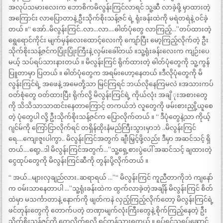
အလုပ်သမားလေးက ဘောစိကမိလွန်းကြင်လာရင် သူ့ဆီ လာခဲ့ဖို့ မှာထားတဲ့
အကြောင်း လာပြောတာနဲ့ ဦးသိုက်စိုးသန့်ဇင် ရဲ့ ရုံးခန်းထဲကို မရဲတရဲနဲ့ ဝင်ခဲ့
တယ် ။“ အော်..မိလွန်းကြင်..လာ…လာ….ဓါတ်ပုံတွေ လာကြည့်…”တပ်ထားတဲ့
ရွေရောင်ကိုင်း မျက်မှန်လေးထောင့်လေးကို ကျော်ပြီး မော့ကြည့်လိုက်တဲ့ ဦး
သိုက်စိုးသန့်ဇင်ကပြုံးပြုံးကြီးနဲ့ လှမ်းခေါ်တယ် ။သူ့ရုံးခန်းလေးက ကျဉ်းပေ
မယ့် သပ်ရပ်သားနားတယ် ။ မိလွန်းကြင် ရိုက်ထားတဲ့ ဓါတ်ပုံတွေကို သူ့ကွန်
ပြူတာမှာ ပြတယ် ။ ဓါတ်ပုံတွေက အရမ်းဟော့နေတယ် ။ဒီလိုပုံတွေကို မိ
လွန်းကြင်ရဲ့ အဖေနဲ့ အမေတို့သာ မြင်ကြရင် ဘယ်လိုနေကြမလဲ ။အသားကပ်
ဝတ်စုံတွေ ဝတ်ထားပြီး ရိုက်လို့ မိလွန်းကြင်ရဲ့ ကိုယ်လုံး အချိ ုးအစားတွေ
ကို သိသိသာသာထင်းနေတာကြောင့် တကယ်ဘဲ လူတွေကို ဖမ်းစားညှို့ယူစေ
တဲ့ ပုံတွေပါ လို့ ဦးသိုက်စိုးသန့်ဇင်က ပြောလိုက်တယ် ။ “ ဒီပုံတွေနဲ့သာ ကိုယ့်
ဂျင်မ်ကို ကြော်ငြာလိုက်ရင် တရှိန်ထိုးနံမည်ကြီးသွားမှာဘဲ ..မိလွန်းကြင်
ရေ….ကျေးဇူးပါကွာ.. မိလွန်းကြင်အတွက် ချီးမြှင့်ဖို့လည်း ဒီမှာ အဆင်သင့် ရှိ
တယ်….ရော့..ဒါ မိလွန်းကြင်အတွက်…”သူ့ရှေ့စားပွဲပေါ် အဆင်သင့် ချထားတဲ့
ငွေထုပ်တွေကို မိလွန်းကြင်ဆီကို တွန်းပို့လိုက်တယ် ။
“ အယ်…များလှချည်လား..ဆရာရယ် …”“ မိလွန်းကြင် ကူညီတာကိုဘဲ ကျနော်
က ဝမ်းသာနေတာပါ …”သူ့ရုံးခန်းထဲက ထွက်လာခဲ့တဲ့အချိန် မိလွန်းကြင် စိတ်
ထဲမှာ မသင်္ကာတာနဲ့ နောက်ကို ဖျတ်ကနဲ လှည့်ကြည့်လိုက်တော့ မိလွန်းကြင်ရဲ့
ဖင်တုန်းတွေကို တောက်ပတဲ့ တဏှာမျက်လုံးကြီးတွေနဲ့ စိုက်ကြည့်နေတဲ့ ဦး
သိုက်စိုးသန့်ဇင်ကို တွေ့လိုက်ရလို့ ရင်တုန်သွားရတယ် ။ ရုပ်ရှင်သရုပ်ဆောင်