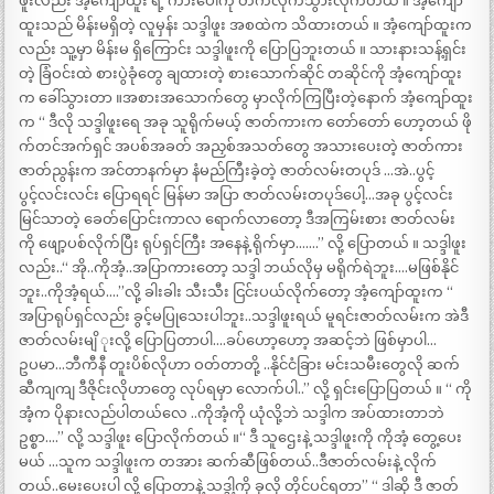
ဖူးလည်း အံ့ကျော်ထူး ရဲ့ ကားပေါ်ကို တက်လိုက်သွားလိုက်တယ် ။ အံ့ကျော်
ထူးသည် မိန်းမရှိတဲ့ လူမှန်း သဒ္ဒါဖူး အစထဲက သိထားတယ် ။ အံ့ကျော်ထူးက
လည်း သူ့မှာ မိန်းမ ရှိကြောင်း သဒ္ဒါဖူးကို ပြောပြဘူးတယ် ။ သားနားသန့်ရှင်း
တဲ့ ခြံဝင်းထဲ စားပွဲခုံတွေ ချထားတဲ့ စားသောက်ဆိုင် တဆိုင်ကို အံ့ကျော်ထူး
က ခေါ်သွားတာ ။အစားအသောက်တွေ မှာလိုက်ကြပြီးတဲ့နောက် အံ့ကျော်ထူး
က “ ဒီလို သဒ္ဒါဖူးရေ အခု သူရိုက်မယ့် ဇာတ်ကားက တော်တော် ဟော့တယ် ဖို
က်တင်အက်ရှင် အပစ်အခတ် အညှစ်အသတ်တွေ အသားပေးတဲ့ ဇာတ်ကား
ဇာတ်ညွန်းက အင်တာနက်မှာ နံမည်ကြီးခဲ့တဲ့ ဇာတ်လမ်းတပုဒ် …အဲ..ပွင့်
ပွင့်လင်းလင်း ပြောရရင် မြန်မာ အပြာ ဇာတ်လမ်းတပုဒ်ပေါ့…အခု ပွင့်လင်း
မြင်သာတဲ့ ခေတ်ပြောင်းကာလ ရောက်လာတော့ ဒီအကြမ်းစား ဇာတ်လမ်း
ကို ဖျော့ပစ်လိုက်ပြီး ရုပ်ရှင်ကြီး အနေနဲ့ ရိုက်မှာ…….” လို့ ပြောတယ် ။ သဒ္ဒါဖူး
လည်း..“ အို..ကိုအံ့..အပြာကားတော့ သဒ္ဒါ ဘယ်လိုမှ မရိုက်ရဲဘူး….မဖြစ်နိုင်
ဘူး..ကိုအံ့ရယ်….”လို့ ခါးခါး သီးသီး ငြင်းပယ်လိုက်တော့ အံ့ကျော်ထူးက “
အပြာရုပ်ရှင်လည်း ခွင့်မပြုသေးပါဘူး..သဒ္ဒါဖူးရယ် မူရင်းဇာတ်လမ်းက အဲဒီ
ဇာတ်လမ်းမျိ ုးလို့ ပြောပြတာပါ….ခပ်ဟော့ဟော့ အဆင့်ဘဲ ဖြစ်မှာပါ…
ဥပမာ…ဘီကီနီ တူးပိစ်လိုဟာ ဝတ်တာတို့ ..နိုင်ငံခြား မင်းသမီးတွေလို ဆက်
ဆီကျကျ ဒီဇိုင်းလိုဟာတွေ လုပ်ရမှာ လောက်ပါ..” လို့ ရှင်းပြောပြတယ် ။ “ ကို
အံ့က ပိုနားလည်ပါတယ်လေ ..ကိုအံ့ကို ယုံလို့ဘဲ သဒ္ဒါက အပ်ထားတာဘဲ
ဥစ္စာ….” လို့ သဒ္ဒါဖူး ပြောလိုက်တယ် ။“ ဒီ သူဌေးနဲ့ သဒ္ဒါဖူးကို ကိုအံ့ တွေ့ပေး
မယ် …သူက သဒ္ဒါဖူးက တအား ဆက်ဆီဖြစ်တယ်..ဒီဇာတ်လမ်းနဲ့ လိုက်
တယ်..မေးပေးပါ လို့ ပြောတာနဲ့ သဒ္ဒါ့ကို ခုလို တိုင်ပင်ရတာ” “ ဒါဆို ဒီ ဇာတ်