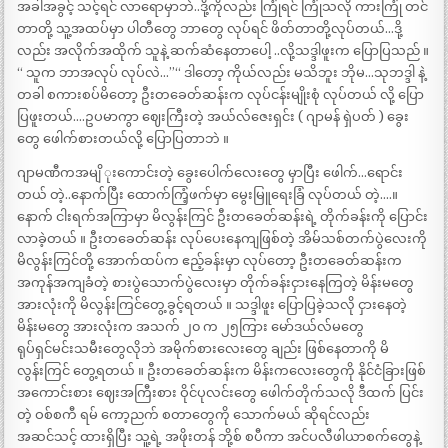
အခါအခွင့် သင့်ရင် လာရောမှာဘဲ..ဒို့ကိုလည်း ကြုံရင် ကြုံသလို ကားကြုံ တင်
တာတို့ သူ့အထပ်မှာ ပါတီတွေ ဘာတွေ လုပ်ရင် ဖိတ်တာတို့လုပ်တယ်…ဒို့
လည်း အလိုက်အထိုက် သူနဲ့ ဆက်ဆံနေတာပေါ့ ..လို့သဒ္ဒါဖူးက ပြောပြသည် ။
“ သူက ဘာအလုပ် လုပ်လဲ…”“ ဒါတော့ ကိုယ်လည်း မသိဘူး ဘိုမ…သုဘဒ္ဒါ နဲ့
တခါ စကားစပ်မိတော့ ဦးတခေတ်ဆန်းက လုပ်ငန်းမျိုးစုံ လုပ်တယ် လို့ ပြော
ပြဖူးတယ်….ဥပမာကွာ ဈေးကြီးတဲ့ အယ်လ်ဇေးရှင်း ( ဂျာမန် ရှဲပတ် ) ခွေး
တွေ ဖေါက်စားတယ်လို့ ပြောပြတာဘဲ ။
ဂျာမဏီကအမျိ ုးကောင်းတဲ့ ခွေးပေါက်လေးတွေ မှာပြီး ဖေါက်…ရောင်း
တယ် တဲ့..နောက်ပြီး ထောက်ကြံ့ဖက်မှာ မွေးမြူရေးခြံ လုပ်တယ် တဲ့….။
နောက် ငါးရက်အကြာမှာ မိလွန်းကြင် ဦးတခေတ်ဆန်းရဲ့ တိုက်ခန်းကို ပြောင်း
လာခဲ့တယ် ။ ဦးတခေတ်ဆန်း လုပ်ပေးနေကျဖြစ်တဲ့ အိမ်သစ်တက်ပွဲလေးကို
မိလွန်းကြင်တို့ အောက်ထပ်က ဧည့်ခန်းမှာ လုပ်တော့ ဦးတခေတ်ဆန်းက
အကုန်အကျခံတဲ့ စားပွဲသောက်ပွဲလေးမှာ တိုက်ခန်းငှားနေကြတဲ့ မိန်းမတွေ
အားလုံးကို မိလွန်းကြင်တွေ့ခွင့်ရတယ် ။ သဒ္ဒါဖူး ပြောပြခဲ့သလို ငှားနေတဲ့
မိန်းမတွေ အားလုံးက အသက် ၂၀ က ၂၅ကြား မော်ဒယ်လ်မတွေ
ရုပ်ရှင်မင်းသမီးတွေလိုဘဲ အမိုက်စားလေးတွေ ချည်း ဖြစ်နေတာကို မိ
လွန်းကြင် တွေ့ရတယ် ။ ဦးတခေတ်ဆန်းက မိန်းကလေးတွေကို နိုင်ငံခြားဖြစ်
အကောင်းစား ဈေးအကြီးစား ဝိုင်ပုလင်းတွေ ဖေါက်တိုက်သလို ဒီထက် ပြင်း
တဲ့ ဝစ်စကီ ရမ် ကော့ညက် စတာတွေကို သောက်မယ် ဆိုရင်လည်း
အဆင်သင့် ထားရှိပြီး သူ့ရဲ့ အဖိုးတန် ဘို့စ် စပီကာ အင်ပလီဖါယာစက်တွေနဲ့