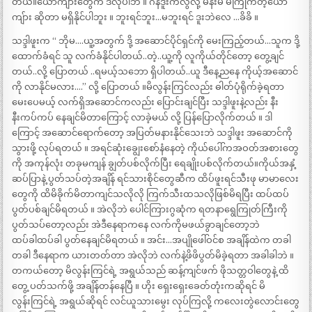
တယ်။ယောကျ်ားတွေက ဒီလိုပါဘဲ ။ ဂန်ဒူးကလွဲလို့ မိန်းမ မကြိုက်တဲ့ယော
ကျ်ား ဆိုတာ မရှိနိုင်ပါဘူး ။ ဘူးရင်ဘူး…မဘူးရင် ဒူးဘဲလေ …ခိခိ ။
သဒ္ဒါဖူးက “ ဘိုမ….ယူ့အတွက် ဒို့ အဆောင်ပိုင်ရှင်ကို မေးကြည့်တယ်…သူက ဒို့
ထောက်ခံရင် သူ လက်ခံနိုင်ပါတယ်..တဲ့..ယူ့ကို လူကိုယ်တိုင်တော့ တွေ့ချင်
တယ်..လို့ ပြောတယ် ..ရမယ့်သဘော ရှိပါတယ်..ယူ ဒီနေ့ညနေ ကိုယ့်အဆောင်
ကို လာနိုင်မလား….” လို့ ပြောတယ် ။မိလွန်းကြင်လည်း ဓါတ်ပုံရိုက်ခဲ့ရတာ
မေးပေမယ့် လက်ရှိအဆောင်ကလည်း ပြောင်းချင်ပြီး သဒ္ဒါဖူးနဲ့လည်း နီး
နီးကပ်ကပ် နေချင်မိတာကြောင့် လာခဲ့မယ် လို့ ပြန်ပြောလိုက်တယ် ။ ဒါ
ကြောင့် အဆောင်ရောက်တော့ အပြတ်မနားနိုင်သေးဘဲ သဒ္ဒါဖူး အဆောင်ကို
သွားဖို့ လုပ်ရတယ် ။ အရင်ဆုံးချွေးစော်နံနေတဲ့ ကိုယ်ပေါ်ကအဝတ်အစားတွေ
ကို အကုန်လုံး တခုမကျန် ချွတ်ပစ်လိုက်ပြီး ရေချိုးပစ်လိုက်တယ်။ကိုယ်အနှံ့
ဆပ်ပြာနဲ့ ပွတ်သပ်တဲ့အချိန် ရင်သားစိုင်တွေဆီက ထိပ်ဖူးရင်သီးဖု မာမာလေး
တွေကို ထိမိခိုက်မိတာကျင်သလိုလို ကြက်သီးထသလိုဖြစ်မိရပြီး ထပ်ထပ်
ပွတ်ပစ်ချင်မိရတယ် ။ အဲလိုဘဲ ပေါင်ကြားဂွဆုံက ရတနာရွေကြုတ်ကြီးကို
ပွတ်သပ်တော့လည်း အဲဒီနေရာကနေ လက်ကိုမဖယ်ခွာချင်တော့ဘဲ
ထပ်ခါထပ်ခါ ပွတ်နေချင်မိရတယ် ။ အင်း…အပျိုဖေါ်ဝင်စ အချိန်ထဲက တခါ
တခါ ဒီနေရာက ယားတတ်တာ အဲလိုဘဲ လက်နဲ့ဖိဖိပွတ်မိခဲ့ရတာ အခါခါဘဲ ။
တကယ်တော့ မိလွန်းကြင်ရဲ့ အရွယ်သည် ဆန့်ကျင်ဖက် ဖိုသတ္တဝါတွေနဲ့ ထိ
တွေ့ ပတ်သက်ဖို့ အချိန်တန်နေပြီ ။ ဟိုး ရှေးရှေးခေတ်တုံးကဆိုရင် မိ
လွန်းကြင်ရဲ့ အရွယ်ဆိုရင် လင်ယူသားမွေး လုပ်ကြလို့ ကလေးတွဲလောင်းတွေ