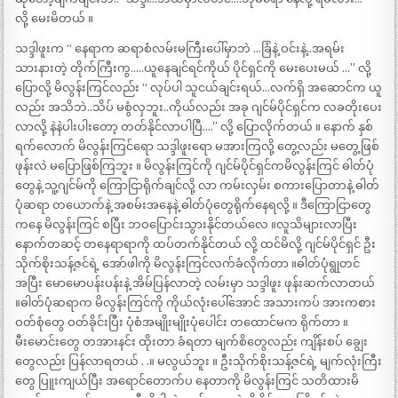
လို့ မေးမိတယ် ။
သဒ္ဒါဖူးက “ နေရာက ဆရာစံလမ်းမကြီးပေါ်မှာဘဲ …ခြံနဲ့ ဝင်းနဲ့..အရမ်း
သားနားတဲ့ တိုက်ကြီးကွ…..ယူနေချင်ရင်ကိုယ် ပိုင်ရှင်ကို မေးပေးမယ် …” လို့
ပြောလို့ မိလွန်းကြင်လည်း “ လုပ်ပါ သူငယ်ချင်းရယ်…လက်ရှိ အဆောင်က ယူ
လည်း အသိဘဲ..သိပ် မစွံလှဘူး..ကိုယ်လည်း အခု ဂျင်မ်ပိုင်ရှင်က လခတိုးပေး
လာလို့ နဲနဲပါးပါးတော့ တတ်နိုင်လာပါပြီ….” လို့ ပြောလိုက်တယ် ။ နောက် နှစ်
ရက်လောက် မိလွန်းကြင်ရော သဒ္ဒါဖူးရော မအားကြလို့ တွေ့လည်း မတွေ့ဖြစ်
ဖုန်းလဲ မပြောဖြစ်ကြဘူး ။ မိလွန်းကြင်ကို ဂျင်မ်ပိုင်ရှင်ကမိလွန်းကြင် ဓါတ်ပုံ
တွေနဲ့ သူ့ဂျင်မ်ကို ကြောငြာရိုက်ချင်လို့ လာ ကမ်းလှမ်း စကားပြောတာနဲ့ ဓါတ်
ပုံဆရာ တယောက်နဲ့ အစမ်းအနေနဲ့ ဓါတ်ပုံတွေရိုက်နေရလို့ ။ ဒီကြောငြာတွေ
ကနေ မိလွန်းကြင် စပြီး ဘဝပြောင်းသွားနိုင်တယ်လေ ။လူသိများလာပြီး
နောက်တဆင့် တနေရာရာကို ထပ်တက်နိုင်တယ် လို့ ထင်မိလို့ ဂျင်မ်ပိုင်ရှင် ဦး
သိုက်စိုးသန့်ဇင်ရဲ့ အော်ဖါကို မိလွန်းကြင်လက်ခံလိုက်တာ ။ဓါတ်ပုံရွုတင်
အပြီး မောမောပန်းပန်းနဲ့ အိမ်ပြန်လာတဲ့ လမ်းမှာ သဒ္ဒါဖူး ဖုန်းဆက်လာတယ်
။ဓါတ်ပုံဆရာက မိလွန်းကြင်ကို ကိုယ်လုံးပေါ်အောင် အသားကပ် အားကစား
ဝတ်စုံတွေ ဝတ်ခိုင်းပြီး ပုံစံအမျိုးမျိုးပုံပေါင်း တထောင်မက ရိုက်တာ ။
မီးမောင်းတွေ တအားနင်း ထိုးတာ ခံရတာ မျက်စိတွေလည်း ကျိန်းစပ် ချွေး
တွေလည်း ပြန်လာရတယ် . .။ မလွယ်ဘူး ။ ဦးသိုက်စိုးသန့်ဇင်ရဲ့ မျက်လုံးကြီး
တွေ ပြူးကျယ်ပြီး အရောင်တောက်ပ နေတာကို မိလွန်းကြင် သတိထားမိ