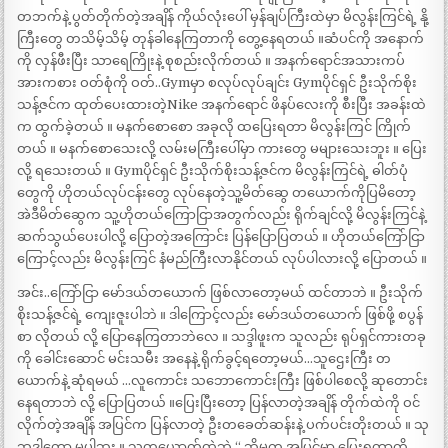
တဘက်နဲ့ ပွတ်တိုက်တဲ့အချိန် ကိုယ်လုံးပေါ် မှန်ချပ်ကြီးထဲမှာ မိလွန်းကြင်ရဲ့ နို့
ကြီးတွေ တသိမ့်သိမ့် တုန်ခါနေကြတာကို တွေ့နေရတယ် ။ဆံပင်ကို အနောက်
ကို လှန်ဖီးပြီး သာရေကြိုးနဲ့ စုစည်းလိုက်တယ် ။ အနက်ရောင်အသားကပ်
အားကစား ဝတ်စုံကို ဝတ်..Gymမှာ စလုပ်လုပ်ချင်း Gymပိုင်ရှင် ဦးသိုက်စိုး
သန့်ဇင်က ထုတ်ပေးထားတဲ့Nike အနက်ရောင် ဖိနပ်လေးကို စီးပြီး အခန်းထဲ
က ထွက်ခဲ့တယ် ။ မနက်စောစော အခုလို ထပြေးရတာ မိလွန်းကြင် ကြိုက်
တယ် ။ မနက်စောသေးလို့ လမ်းမကြီးပေါ်မှာ ကားတွေ မများသေးဘူး ။ ပြေး
လို့ ရသေးတယ် ။ Gymပိုင်ရှင် ဦးသိုက်စိုးသန့်ဇင်က မိလွန်းကြင်ရဲ့ ဓါတ်ပုံ
တွေကို ဟိုတယ်လုပ်ငန်းတွေ လုပ်နေတဲ့သူ့မိတ်ဆွေ တယောက်ကိုပြမိတော့
အဲဒီမိတ်ဆွေက သူ့ဟိုတယ်ကြောငြာအတွက်လည်း ရိုက်ချင်လို့ မိလွန်းကြင်နဲ့
ဆက်သွယ်ပေးပါလို့ ပြောတဲ့အကြောင်း ပြန်ပြောပြတယ် ။ ဟိုတယ်ကြော်ငြာ
ကြောင့်လည်း မိလွန်းကြင် နံမည်ကြီးလာနိုင်တယ် လုပ်ပါလားလို့ ပြောတယ် ။
အင်း..ကြော်ငြာ မော်ဒယ်တယောက် ဖြစ်လာတော့မယ် ထင်တာဘဲ ။ ဦးသိုက်
စိုးသန့်ဇင်ရဲ့ ကျေးဇူးပါဘဲ ။ ဒါကြောင့်လည်း မော်ဒယ်တယောက် ဖြစ်ဖို့ စပွန်
စာ လိုတယ် လို့ ပြောနေကြတာဘဲလေ ။ သဒ္ဒါဖူးက သူလည်း ရုပ်ရှင်ကားတခု
ကို ခေါင်းဆောင် မင်းသမီး အနေနဲ့ ရိုက်ခွင့်ရတော့မယ်…သူဌေးကြီး တ
ယောက်နဲ့ ဆုံရမယ် …လူကောင်း သဘောကောင်းကြီး ဖြစ်ပါစေလို့ ဆုတောင်း
နေရတာဘဲ လို့ ပြောပြတယ် ။ပြေးပြီးတော့ ပြန်လာတဲ့အချိန် တိုက်ထဲကို ဝင်
လိုက်တဲ့အချိန် အပြင်က ပြန်လာတဲ့ ဦးတခေတ်ဆန်းနဲ့ ပက်ပင်းတိုးတယ် ။ သု
ဘဒ္ဒါတော့ မပါဘူး ။ သူတယောက်ထဲဘဲ “ ဘိုမက အပြင်မှာ ပြေးရတာကို