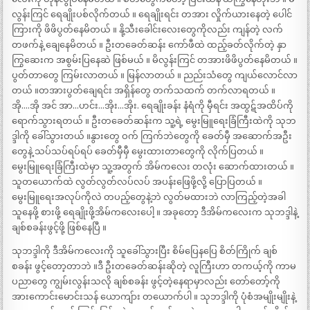
လွန်းကြင် ရေချိုးပစ်လိုက်တယ် ။ ရေချိုးရင်း တအား လှိုက်ယားနေတဲ့ ပေါင်
ကြားကို ဖိဖိပွတ်နေမိတယ် ။ နို့သီးခေါင်းလေးတွေကိုလည်း ကျန်တဲ့ လက်
တဖက်နဲ့ ချေနေမိတယ် ။ ဦးတခေတ်ဆန်း ကော်ဖီထဲ ထည့်ခတ်လိုက်တဲ့ နှာ
ကြွဆေးက အစွမ်းပြနေဆဲ ဖြစ်မယ် ။ မိလွန်းကြင် တအားဖိဖိပွတ်နေမိတယ် ။
ပွတ်တာတွေ ကြမ်းလာတယ် ။ မြန်လာတယ် ။ ညည်းသံတွေ ကျယ်လောင်လာ
တယ် ။တအားပွတ်ချေရင်း အရှိန်တွေ တက်သထက် တက်လာရတယ် ။
အို….အို အင် အာ…ဟင်း…အိုး…အိုး. ရေချိုးခန်း နံရံကို မှီရင်း အထွဋ်အထိပ်ကို
ရောက်သွားရတယ် ။ ဦးတခေတ်ဆန်းက သူ့ရဲ့ မွေးမြူရေးခြံကြီးထဲကို သုဘ
ဒ္ဒါကို ခေါ်သွားတယ် ။နွားတွေ ဝက် ကြက်ဘဲတွေကို ခေတ်မှီ အဆောက်အဦး
တွေနဲ့ သပ်သပ်ရပ်ရပ် ခေတ်မှီမှီ မွေးထားတာတွေကို လိုက်ပြတယ် ။
မွေးမြူရေးခြံကြီးထဲမှာ သူ့အတွက် အိမ်ကလေး တလုံး ဆောက်ထားတယ် ။
သူတယောက်ထဲ လွတ်လွတ်လပ်လပ် အပန်းဖြေဖို့လို့ ပြောပြတယ် ။
မွေးမြူရေးအလုပ်ကိုလဲ တပည့်တွေနဲ့ဘဲ လွတ်မထားဘဲ လာကြည့်တဲ့အခါ
သူနေဖို့ စားဖို့ ရေချိုးဖို့အိမ်ကလေးပေါ့ ။ အခုတော့ ဒီအိမ်ကလေးက သုဘဒ္ဒါနဲ့
ချစ်စခန်းဖွင့်ဖို့ ဖြစ်နေပြီ ။
သုဘဒ္ဒါကို ဒီအိမ်ကလေးကို သူခေါ်သွားပြီး စိမ်ပြေနပြေ စိတ်ကြိုက် ချစ်
စခန်း ဖွင့်တော့တာဘဲ ။ဒီ ဦးတခေတ်ဆန်းဆိုတဲ့ လူကြီးဟာ တကယ့်ကို ကာမ
ပညာတွေ ကျွမ်းလွန်းသလို ချစ်စခန်း ဖွင့်တဲ့နေရာမှာလည်း တော်တော့်ကို
အားကောင်းမောင်းသန် ယောကျ်ား တယောက်ပါ ။ သုဘဒ္ဒါကို ပုံစံအမျိုးမျိုးနဲ့