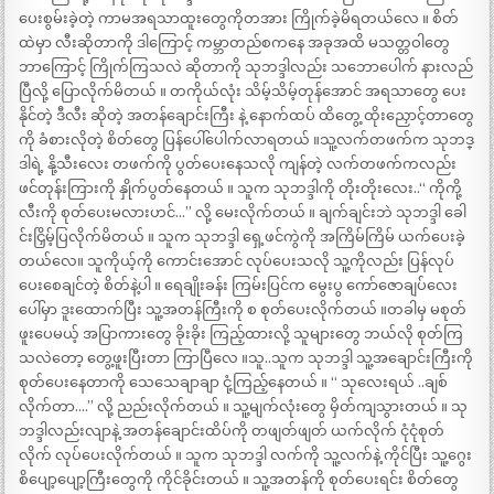
ပေးစွမ်းခဲ့တဲ့ ကာမအရသာထူးတွေကိုတအား ကြိုက်ခဲ့မိရတယ်လေ ။ စိတ်
ထဲမှာ လီးဆိုတာကို ဒါကြောင့် ကမ္ဘာတည်စကနေ အခုအထိ မသတ္တဝါတွေ
ဘာကြောင့် ကြိုက်ကြသလဲ ဆိုတာကို သုဘဒ္ဒါလည်း သဘောပေါက် နားလည်
ပြီလို့ ပြောလိုက်မိတယ် ။ တကိုယ်လုံး သိမ့်သိမ့်တုန်အောင် အရသာတွေ ပေး
နိုင်တဲ့ ဒီလီး ဆိုတဲ့ အတန်ချောင်းကြီး နဲ့ နောက်ထပ် ထိတွေ့ ထိုးညှောင့်တာတွေ
ကို ခံစားလိုတဲ့ စိတ်တွေ ပြန်ပေါ်ပေါက်လာရတယ် ။သူ့လက်တဖက်က သုဘဒ္
ဒါရဲ့ နို့သီးလေး တဖက်ကို ပွတ်ပေးနေသလို ကျန်တဲ့ လက်တဖက်ကလည်း
ဖင်တုန်းကြားကို နှိုက်ပွတ်နေတယ် ။ သူက သုဘဒ္ဒါကို တိုးတိုးလေး..“ ကိုကို့
လီးကို စုတ်ပေးမလားဟင်…” လို့ မေးလိုက်တယ် ။ ချက်ချင်းဘဲ သုဘဒ္ဒါ ခေါ
င်းငြှိမ့်ပြလိုက်မိတယ် ။ သူက သုဘဒ္ဒါ ရှေ့ဖင်ကွဲကို အကြိမ်ကြိမ် ယက်ပေးခဲ့
တယ်လေ။ သူကိုယ့်ကို ကောင်းအောင် လုပ်ပေးသလို သူ့ကိုလည်း ပြန်လုပ်
ပေးစေချင်တဲ့ စိတ်နဲ့ပါ ။ ရေချိုးခန်း ကြမ်းပြင်က မွေးပွ ကော်ဇောချပ်လေး
ပေါ်မှာ ဒူးထောက်ပြီး သူ့အတန်ကြီးကို စ စုတ်ပေးလိုက်တယ် ။တခါမှ မစုတ်
ဖူးပေမယ့် အပြာကားတွေ ခိုးခိုး ကြည့်ထားလို့ သူများတွေ ဘယ်လို စုတ်ကြ
သလဲတော့ တွေ့ဖူးပြီးတာ ကြာပြီလေ ။သူ..သူက သုဘဒ္ဒါ သူ့အချောင်းကြီးကို
စုတ်ပေးနေတာကို သေသေချာချာ ငုံ့ကြည့်နေတယ် ။ “ သုလေးရယ် ..ချစ်
လိုက်တာ….” လို့ ညည်းလိုက်တယ် ။ သူ့မျက်လုံးတွေ မှိတ်ကျသွားတယ် ။ သု
ဘဒ္ဒါလည်းလျာနဲ့ အတန်ချောင်းထိပ်ကို တဖျတ်ဖျတ် ယက်လိုက် ငုံငုံစုတ်
လိုက် လုပ်ပေးလိုက်တယ် ။ သူက သုဘဒ္ဒါ လက်ကို သူ့လက်နဲ့ ကိုင်ပြီး သူ့ဂွေး
စိပျော့ပျော့ကြီးတွေကို ကိုင်ခိုင်းတယ် ။ သူ့အတန်ကို စုတ်ပေးရင်း စိတ်တွေ