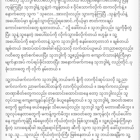
ကတော့ သုဘဒ္ဒါ တော်တော့်ကို မူးသွားတယ် ။တခြားမိန်းကလေးတွေ ပြန်
ကုန်ကြပြီး သုဘဒ္ဒါနဲ့ သူနဲ့ဘဲ ကျန်တယ် ။ ဝိုင်သောက်လိုက် ထကလိုက်နဲ့ ။
နောက်တော့ သူက “ သုလေး…အားလုံးလည်း သွားကုန်ကြပြီ ..သုနဲ့ကိုယ်နဲ့
အပေါ်ထပ်မှာ ရုပ်ရှင်သွားကြည့်ရအောင်..ကိုယ့်မှာ ဇာတ်ကားချပ်
ကောင်းကောင်းတွေ ရထားတယ်…” လို့ ခေါ်တယ် ။ သုဘဒ္ဒါလည်း သူ့ကိုမှီတွဲ
ပြီး သူနဲ့ သူနေတဲ့ အပေါ်ထပ်ကို လိုက်သွားမိလိုက်တယ် ။ဟွန်း ။ သူ့
အပေါ်ထပ်ကို ရောက်တာနဲ့ သူက သုဘဒ္ဒါကို စနမ်းတော့တာဘဲ ။ ချစ်တယ်
ချစ်တယ် အထပ်ထပ်အခါခါ ပြောသလို လက်ထပ်ယူမယ် ဘာညာတွေလည်း
ဂတိတွေ စွတ်စက်ပေးပြီး သုဘဒ္ဒါကို သူ့ဧည့်ခန်းက ကျောက်သားနံရံကြီးမှာ
မျက်နှာအပ် ကပ်ရပ်ခိုင်းထားပြီး အနောက်ဖက်ကနေ သုဘဒ္ဒါရဲ့ လည်တိုင်..ပု
ခုံးသားတွေ ကို လိုက် နမ်းတယ် ။
သူ့ဘယ်ဖက်လက်က သုဘဒ္ဒါရဲ့ဘယ်ဖက် နို့ကို လာကိုင်ဆုပ်သလို သူ့ညာ
ဖက်လက်က ညာဖက်ပေါင်တန်ကို လာကိုင်ပွတ်တယ် ။ အရက်ကလည်းမူး
တဏှာစိတ်တွေကလည်း တထောင်းထောင်းထနေ တော့ သုဘဒ္ဒါလည်း သူ
လုပ်သမျှ ကျေကျေနပ်နပ်ကြီး ခံယူနေမိရတယ် ။ သူ သုဘဒ္ဒါရဲ့ အဝတ်အစား
တွေကို ချွတ်နေ ဖယ်နေမှန်း သိပေမယ့်လည်း သုဘဒ္ဒါ သူ့ကို မတားဆီးမိဘူး ။
သူလုပ်နေတာတွေကို မကန့်ကွက်မိဘူး ။အဝတ်တွေ အကုန်လုံး ကိုယ်ပေါ်က
နေ ကျွတ်ကုန်ပြီ ။မိမွေးတိုင်း ကိုယ်တုံးလုံး ဖြစ်သွားရပြီ ။ သူ့ဧည့်ခန်းကြီးမှာ
ရှိတဲ့ သားရေဆိုဖါ အညိုရောင်ကြီးတွေ ဆီကို သူက သုဘဒ္ဒါကို ခေါ်သွားတယ်
။ သူ..သူ…..သူလည်း ကိုယ်တုံးလုံးကြီး ဖြစ်နေတယ် ။ သူ ဘယ်အချိန်က သူ့