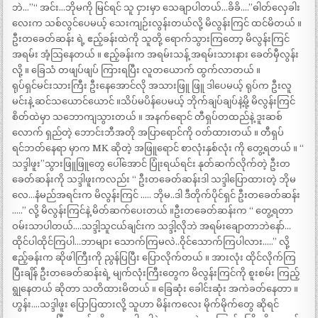
ဘဲ…”“ အင်း…ဘိုမကို မြင်ရင် သူ ငှားမှာ သေချာပါတယ်…ခိခိ….”ဓါတ်လှေခါး
လေးက သစ်လွင်ပေမယ့် သေးကျဉ်းလွန်းတယ်လို့ မိလွန်းကြင် ထင်မိတယ် ။
ဦးတခေတ်ဆန်း ရဲ့ ဧည့်ခန်းထဲကို သူတို့ ရောက်သွားကြတော့ မိလွန်းကြင်
အရမ်း အံ့သြနေတယ် ။ ဧည့်ခန်းက အရမ်းသန့် အရမ်းသားနား ခေတ်မှီလွန်း
လို့ ။ ခြေသံ တဖျပ်ဖျပ် ကြားရပြီး လူတယောက် ထွက်လာတယ် ။
ရုပ်ရှင်မင်းသားကြီး ဦးနေအောင်လို အသားဖြူ ဖြူ ဒါပေမယ့် ရုပ်က ဦးလူ
မင်းနဲ့ ဆင်သယောင်ယောင် ။သိပ်မပိန်ပေမယ့် ဘိုက်ချပ်ချပ်နဲ့မို့ မိလွန်းကြင်
စိတ်ထဲမှာ သဘောကျသွားတယ် ။ အနက်ရောင် တီရှပ်တထည်နဲ့ ဒူးဆစ်
လောက် ရှည်တဲ့ ဘောင်းဘီအတို အပြာရောင်ကို ဝတ်ထားတယ် ။ တီရှပ်
ရင်ဘတ်နေရာ မှာက MK ဆိုတဲ့ အဖြူရောင် စာလုံးနှစ်လုံး ကို တွေ့ရတယ် ။ “
သဒ္ဒါဖူး”သွားဖြူဖြူတွေ ပေါ်အောင် ပြုံးရယ်ရင်း နုတ်ဆက်လိုက်တဲ့ ဦးတ
ခေတ်ဆန်းကို သဒ္ဒါဖူးကလည်း “ ဦးတခေတ်ဆန်းဒါ သဒ္ဒါပြောထားတဲ့ ဘိုမ
လေ…နံမည်အရင်းက မိလွန်းကြင် ….. ဘိုမ..ဒါ ဒီတိုက်ပိုင်ရှင် ဦးတခေတ်ဆန်း
…..” လို့ မိလွန်းကြင်နဲ့ မိတ်ဆက်ပေးတယ် ။ဦးတခေတ်ဆန်းက “ တွေ့ရတာ
ဝမ်းသာပါတယ်….သဒ္ဒါ့သူငယ်ချင်းက သဒ္ဒါ့လိုဘဲ အရမ်းချောတာဘဲနော်…
ထိုင်ပါထိုင်ကြပါ…ဘာများ သောက်ကြမလဲ..ဝိုင်သောက်ကြပါလား…..” လို့
ဧည့်ခန်းက ဆိုဖါကြီးကို ညွန်ပြပြီး ပြောလိုက်တယ် ။ အားလုံး ထိုင်လိုက်ကြ
ပြီးချိန် ဦးတခေတ်ဆန်းရဲ့ မျက်လုံးကြီးတွေက မိလွန်းကြင်ကို စူးစမ်း ကြည့်
ရွုနေတယ် ဆိုတာ သတိထားမိတယ် ။ ခြေဆုံး ခေါင်းဆုံး အကဲခတ်နေတာ ။
ဟွန်း….သဒ္ဒါဖူး ပြောပြထားလို့ သူဟာ မိန်းကလေး မိုက်မိုက်တွေ ဆိုရင်