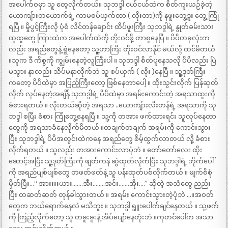
အပေါက်ဝမှာ သူ တေ့လိုက်တယ်။ သုဘဒ္ဒါ ငယ်ငယ်ထဲက စိတ်ကူးယဉ်ခဲ့တဲ့
ယောကျ်ားတယောက်ရဲ့ ကာမစပ်ယှက်တာ ( လိုးတာ)ကို နဖူးတွေ့ဒူး တွေ့ ကြုံ
ရပြီ ။ မှိုပွင့်ကြီးလို ပုံစံ လိင်တန်ချောင်း ထိပ်ဖူးကြီး သုဘဒ္ဒါရဲ့ နွုတ်ခမ်းသား
ထူထူတွေ ကြားထဲက အပေါက်ထဲကို တိုးဝင်ဖို့ တာစူနေပြီ ။ ပိပိတခုလုံးက
လည်း အရည်တွေနဲ့ ရွဲနေတော့ သူ့ဟာကြီး တိုးဝင်လာနိုင် မယ်လို့ ထင်မိတယ်
။သူက ဒီ ကိစ္စကို ကျွမ်းနေတဲ့လူကြီးပါ ။ သုဘဒ္ဒါ စိတ်ပူနေသလို ပိပိလည်း ပြဲ
မသွား နာလည်း သိပ်မနာလိုက်ဘဲ သူ စပ်ယှက် ( လိုး )နေပြီ ။ သူ့ဒုတ်ကြီး
ကတော့ ပိပိထဲမှာ အပြည့်ကြီးတော့ ဖြစ်နေတာပေါ့ ။ ထိုးသွင်းလိုက် ပြန်ဆုတ်
လိုက် လုပ်နေတဲ့အချိန် သုဘဒ္ဒါရဲ့ ပိပိထဲမှာ အရမ်းကောင်းတဲ့ အရသာထူးကို
ခံစားရတယ် ။ လိုးတယ်ဆိုတဲ့ အရသာ ..ယောကျ်ားလီးတန်ရဲ့ အရသာကို သု
ဘဒ္ဒါ စပြီး ခံစား ကြုံတွေ့နေရပြီ ။ သူ့ကို တအား ဖက်ထားရင်း သူလုပ်နေတာ
တွေကို အရသာခံနေလိုက်မိတယ် ။တချက်တချက် အရမ်းကို ကောင်းသွား
ပြီး သုဘဒ္ဒါရဲ့ ပိပိအတွင်းထဲကနေ အရည်တွေ စိမ့်ထွက်လာတယ် လို့ ခံစား
လိုက်ရတယ် ။ သူလည်း တအားကောင်းလာပုံဘဲ ။ တော်တော်လေး ထိုး
ဆောင့်အပြီး သူ့ဒုတ်ကြီးကို ဖျတ်ကနဲ ဆွဲထုတ်လိုက်ပြီး သုဘဒ္ဒါရဲ့ ဘိုက်ပေါ်
ကို အရည်ပျစ်ပျစ်တွေ တဖတ်ဖတ်နဲ့ သူ ပန်းထုတ်ပစ်လိုက်တယ် ။ မျက်စိစုံ
မှိတ်ပြီး…“ အားးးးယား…….အီး……..အင်း…….အိုး….” ဆိုတဲ့ အသံတွေ ညည်း
ပြီး တဆတ်ဆတ် တုန်ခါသွားတယ် ။ အရမ်း ကောင်းသွားတဲ့ပုံဘဲ …။အဝတ်
တွေက ဘယ်ရောက်နေလဲ မသိဘူး ။ သုဘဒ္ဒါ ရွူးပေါက်ချင်နေတယ် ။ သူ့ဖက်
ကို ကြည့်လိုက်တော့ သူ တခူးခူးနဲ့ အိပ်ပျော်နေတုံးဘဲ ။ကုတင်ပေါ်က အသာ