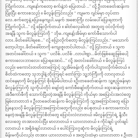
ကြိုက်လား…ကျနော်ကတော့ စက်နဲ့ဘဲ ပြေးတယ် …” လို့ ဦးတခေတ်ဆန်းက
ပြုံးပြီး စကားစသည် ။ မိလွန်းကြင်လည်း “ ကျမက ဂျင်မ်မှာ လုပ်တာ
လေ..စက်တွေနဲ့ ပြေးနေကျပါ..မနက် အစောကြီး လမ်းပေါ် ပြေးရတာကို
ကြိုက်လို့ပါ….” လို့ ဖြေလိုက်တယ် ။ ဓါတ်လှေခါးထဲ အတူတူ ဝင်လိုက်တဲ့
အချိန် သူက မိလွန်းကြင်ကို “ ဘိုမ..ကျနော့်အိမ်မှာ ကော်ဖီသောက်ပါ
လား..ဖိတ်ခေါ်ပါရစေ…” လို့ ပြောလိုက်တော့ မိလွန်းကြင်လည်း..“ မသောက်
တော့ပါဘူး..ဖိတ်ခေါ်တာကို ကျေးဇူးတင်ပါတယ်..” လို့ ငြင်းတယ် ။ သူက
အတင်းခေါ်တယ် ။ သူက “ ပလိစ်..ပလိစ် ..လာပါဗျာ….မိတ်ဖြစ်ဆွေဖြစ်ပေါ့
စကားလေးဘာလေး ပြောရအောင်…” လို့ အတင်းခေါ်တယ် ။ မိလွန်းကြင်
လည်း မကောင်းတတ်တာကြောင့် သူ့အိမ်ခန်းကို လိုက်ပါသွားလိုက်မိတယ် ။
စိတ်ထဲကတော့ သုဘဒ္ဒါနဲ့ တိုးကြရင် တော်ကြာ သူ့ဘဲကြီးကို လာလုတယ်
ထင်နေမှာကို မိလွန်းကြင် စိုးရိမ်မိပါတယ် ။ဦးတခေတ်ဆန်းက သူ့ဧည့်ခန်းမှာ
မိလွန်းကြင်ကို သူကိုယ်တိုင် ဖျော်တဲ့ ကော်ဖီဖျော်တိုက်တယ် ။ထူးဆန်းတာက
အဲဒီကော်ဖီကို သောက်ပြီးတဲ့အချိန် မိလွန်းကြင် ကိုယ်မှာ အပြောင်းအလဲတွေ
ဖြစ်လာတာဘဲ ။ ဦးတခေတ်ဆန်းက မိလွန်းကြင်ကို သူ့အကြောင်းတွေ ပြော
ပြနေသလို မိလွန်းကြင်အကြောင်းတွေကိုလည်း စပ်စုတယ် ။ စကားကောင်း
နေတဲ့အချိန် မိလွန်းကြင်စိတ်တွေ ပြောင်းလဲလာတယ် ။မိလွန်းကြင်ရဲ့ နို့သီး
လေးတွေ တအားတင်းပြီး မာလာတယ် ။ ယားလာတယ် ။ ကိုင်ချင် ပွတ်ချင်
လာတယ် ။ အစို့ခံချင်လာတယ် ။ ပေါင်ကြားဂွဆုံက မိလွန်းကြင်ရဲ့
မိန်းမကိုယ်လည်း တအား ယားလာတယ် ။ အတွင်းထဲမှာ ယားလာတာ ။ ဦးတ