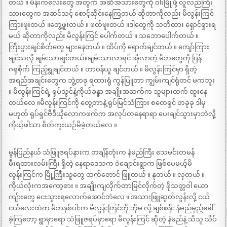
တယ် ။ မိန်းကလေးတွေ အတွက် အဆီအသားတွေကို ဝါးမြို ဖို့ လူလည်ကြီး
သားတွေက အဆင်သင့် စောင့်ဆိုင်းနေကြတယ် ဆိုတာကိုလည်း မိလွန်းကြင်
ကြားဖူးတယ် ။တွေ့ဖူးတယ် ။ ဖတ်ဖူးတယ် ။ဒါတွေကို သတိထား ရှောင်ရှားရ
မယ် ဆိုတာကိုလည်း မိလွန်းကြင် ပေါက်တယ် ။ သဘောပေါက်တယ် ။
ကြီးပွားချင်စိတ်တွေ များနေတယ် ။ ထိပ်ကို ရောက်ချင်တယ် ။ ကျော်ကြား
ချင်သလို ချမ်းသာချင်တယ်။ချမ်းသာလာရင် အိုလာတဲ့ မိဘတွေကို ပြန်
ဂရုစိုက် ကြည့်ရွုချင်တယ် ။ တာဝန်ယူ ချင်တယ် ။ မိလွန်းကြင်မှာ ရှိတဲ့
အရည်အချင်းတွေက ဘွဲ့တခု ရထားရုံ ကွန်ပြူတာ ကျွမ်းကျင်ရုံတင် မကဘူး
။ မိလွန်းကြင်ရဲ့ ရုပ်သွင်နဲ့ကိုယ်ခန္ဓာ အချိုးအဆက်က သူများထက် ထူးနေ
တယ်လေ ။မိလွန်းကြင်ကို တွေ့တာနဲ့ ရုပ်မြင်သံကြား စတေရှင် တခုခု ဒါမှ
မဟုတ် ရုပ်ရှင်ဗီဒီယိုလောကဖက်က အလုပ်တနေရာရာ ပေးချင်သွားမှာဘဲလို့
ကိုယ့်ဖါသာ စိတ်ကူးယဉ်မိခဲ့တယ်လေ ။
မွန်ပြည်နယ် သံဖြူဇရပ်နားက တချိန်တုံးက နံမည်ကြီး သေမင်းတမန်
မီးရထားလမ်းကြီး ရှိတဲ့ နေရာဒေသက ဝဲချောင်းရွာက ဖြစ်ပေမယ့်မိ
လွန်းကြင်က မြို့ကြီးသူတွေ ထက်တောင် ဖြူတယ် ။ နုတယ် ။ လှတယ် ။
ကိုယ်လုံးကအကော့စား ။ အချိုးကျလိုက်တာမြင်လိုက်တဲ့ ဖိုသတ္တဝါ ယော
ကျ်ားတွေ ငေးသွားရလောက်အောင်ဘဲလေ ။ အသားဖြူဆွတ်လွန်းလို့ ငယ်
ငယ်လေးထဲက မိဘနှစ်ပါးက မိလွန်းကြင်ကို ဘိုမ လို့ ချစ်စနိုး နံမည်မှည့်ခေါ်
ခဲ့ကြတော့ ရွာမှာရော သံဖြူဇရပ်မှာရော မိလွန်းကြင် ဆိုတဲ့ နံမည်နဲ့ သိသူ သိပ်