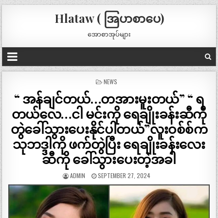
Hlataw ( အြပာစာပေ)
အောစာအုပ်များ
POSTED
NEWS
IN
“ အန်ချင်တယ်…တအားမူးတယ်” “ ရ
တယ်လေ…ငါ မင်းကို ရေချိုးခန်းဆီကို
တွဲခေါ်သွားပေးနိုင်ပါတယ်”လူးဝစ်စ်က
သုဘဒ္ဒါကို ဖက်တွဲပြီး ရေချိုးခန်းလေး
ဆီကို ခေါ်သွားပေးတဲ့အခါ
ADMIN
SEPTEMBER 27, 2024