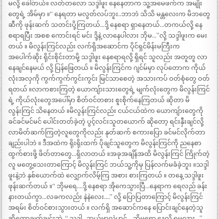
မလို့ ခေါ်တယ်။ လတ်တလော သဒ္ဒါဖူး နေနေတာက သူ့အမေဖက်က အမျိုး
တွေရဲ့ အိမ်မှာ ။“ နေရတာ မလွတ်လပ်ဘူး..ဘာဘဲ သိသိ မန္တလေးက မိဘတွေ
ဆီကို ဖုန်းဆက် သတင်းပို့ကြတယ်…ဒို့ နေစရာ ရှာနေတယ်…တကယ်လို့ နေ
စရာရပြီး အစစ ကောင်းရင် မင်း ဒို့နဲ့ လာနေပါလား ဘိုမ…”လို့ သဒ္ဒါဖူးက မေး
တယ် ။ မိလွန်းကြင်လည်း လက်ရှိအဆောင်က ပိုင်ရှင်မိန်းမကြီးက
အပေါက်ဆိုး ရိုင်းစိုင်းတာမို့ သဒ္ဒါဖူး နေစရာရလို့ ရှိရင် သူလည်း အတူတူ လာ
နေချင်နေမယ် လို့ ပြန်ဖြေတယ် ။ မိလွန်းကြင်က ဂျင်မ်မှာ လုပ်တောက ကိုယ်
လုံးအလှကို ကွက်ကွက်ကွင်းကွင်း မြင်သာစေတဲ့ အသားကပ် ဝတ်စုံတွေ ဝတ်
ရတယ် ။လာကစားကြတဲ့ ယောကျ်ားသားတွေရဲ့ မျက်လုံးတွေက မိလွန်းကြင်
ရဲ့ ကိုယ်လုံးတွေအပေါ်မှာ စိတ်ဝင်တစား စူးစိုက်နေကြတယ် ဆိုတာ မိ
လွန်းကြင် သိနေတယ် ။မိလွန်းကြင်လည်း ငယ်ငယ်ထဲက ယောကျ်ားတွေကို
ခင်ခင်မင်မင် ပေါင်းတတ်ခဲ့တဲ့ ပွင့်လင်းသူတယောက် ဆိုတော့ ရင်းနှီးချင်လို့
လာမိတ်ဆက်ကြတဲ့လူတွေကိုလည်း နုတ်ဆက် စကားပြော ခင်မင်လိုက်တာ
ချည်းပါဘဲ ။ ဒီအထဲက ရိုးရိုးထက် ပိုချင်သူတွေက မိလွန်းကြင်ကို ညနေစာ
ထွက်စားဖို့ ဖိတ်တာတွေ…ရှိလာတယ် ။အခုအချိန်အထိ မိလွန်းကြင် ကြိုက်တဲ့
လူ မတွေ့သေးတာကြောင့် မိလွန်းကြင် ဘယ်သူ့ကိုမှ ပြန်လက်မခံခဲ့ဘူး ။သဒ္ဒါ
ဖူးနဲ့ဘဲ နှစ်ယောက်ထဲ လျှောက်လိမ့်ကြ အစား စားကြတယ် ။ တနေ့ သဒ္ဒါဖူး
ဖုန်းဆက်တယ် ။“ ဘိုမရေ….ဒို့ နေစရာ အိုကေသွားပြီ…နေရာက ရေလည် ခန်း
နားတယ်ကွာ…လခကလည်း နဲနဲလေး….” လို့ ပြောပြတာကြောင့် မိလွန်းကြင်
အရမ်း စိတ်ဝင်စားသွားတယ် ။ လက်ရှိ အဆောင်ကနေ ပြောင်းချင်နေတဲ့သူ
ဆိုတော့ချက်ချင်းဘဲ..“ သဒ္ဒါ…ဘယ်မှာလဲဟင်….ဘိုမရော နေလို့ ရမလား…”