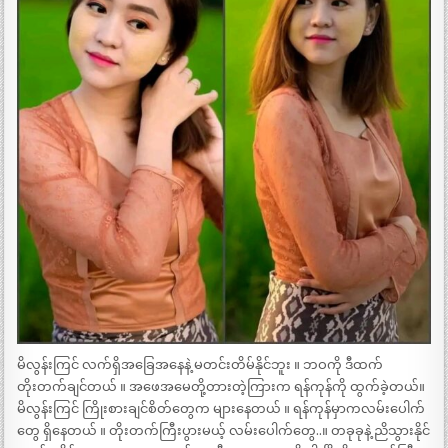
မိလွန်းကြင် လက်ရှိအခြေအနေနဲ့ မတင်းတိမ်နိုင်ဘူး ။ ဘဝကို ဒီထက်
တိုးတက်ချင်တယ် ။ အဖေအမေတို့တားတဲ့ကြားက ရန်ကုန်ကို ထွက်ခဲ့တယ်။
မိလွန်းကြင် ကြိုးစားချင်စိတ်တွေက များနေတယ် ။ ရန်ကုန်မှာကလမ်းပေါက်
တွေ ရှိနေတယ် ။ တိုးတက်ကြီးပွားမယ့် လမ်းပေါက်တွေ..။ တခုခုနဲ့ ညိသွားနိုင်