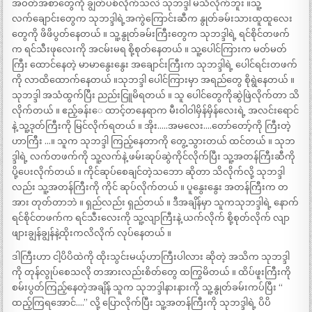
အဝတ်အစာတွေကို ချွတ်ပစ်လိုက်သလဲ သုဘဒ္ဒါ မသိလိုက်ဘူး ။သူ့
လက်ချောင်းတွေက သုဘဒ္ဒါရဲ့အကွဲကြောင်းဆီက နွုတ်ခမ်းသားထူထူလေး
တွေကို ဖိဖိပွတ်နေတယ် ။ သူ့နွုတ်ခမ်းကြီးတွေက သုဘဒ္ဒါရဲ့ ရင်စိုင်တဖက်
က ရင်သီးဖုလေးကို အငမ်းမရ စို့စုတ်နေတယ် ။ သူ့ပေါင်ကြားက မတ်မတ်
ကြီး ထောင်နေတဲ့ မာမာနွေးနွေး အချောင်းကြီးက သုဘဒ္ဒါရဲ့ ပေါင်ရင်းတဖက်
ကို လာထိထောက်နေတယ် ။သုဘဒ္ဒါ ပေါင်ကြားမှာ အရည်တွေ စိုရွဲနေတယ် ။
သုဘဒ္ဒါ အသံထွက်ပြီး ညည်းငြူမိရတယ် ။ သူ ပေါင်တွေကိုဆွဲဖြဲလိုက်တာ သိ
လိုက်တယ် ။ ဧည့်ခန်းေ ထာင့်တနေရာက မီးဝါဝါမှိန်မှိန်လေးရဲ့ အလင်းရောင်
နဲ့ သူ့ဒုတ်ကြီးကို မြင်လိုက်ရတယ် ။ အိုး…..အမလေး….တော်တော့်ကို ကြီးတဲ့
ဟာကြီး …။ သူက သုဘဒ္ဒါ ကြည့်နေတာကို တွေ့သွားတယ် ထင်တယ် ။ သုဘ
ဒ္ဒါရဲ့ လက်တဖက်ကို သူ့လက်နဲ့ ဖမ်းဆုပ်ဆွဲကိုင်လိုက်ပြီး သူ့အတန်ကြီးဆီကို
ပို့ပေးလိုက်တယ် ။ ကိုင်ဆုပ်စေချင်တဲ့သဘော ဆိုတာ သိလိုက်လို့ သုဘဒ္ဒါ
လည်း သူ့အတန်ကြီးကို ကိုင် ဆုပ်လိုက်တယ် ။ ပူနွေးနွေး အတန်ကြီးက တ
အား တုတ်တာဘဲ ။ ရှည်လည်း ရှည်တယ် ။ ဒီအချိန်မှာ သူကသုဘဒ္ဒါရဲ့ နောက်
ရင်စိုင်တဖက်က ရင်သီးလေးကို သူ့လျာကြီးနဲ့ ယက်လိုက် စို့စုတ်လိုက် လျာ
ဖျားချွန်ချွန်နဲ့ထိုးကလိလိုက် လုပ်နေတယ် ။
ဒါကြီးဟာ ငါ့ပိပိထဲကို ထိုးသွင်းမယ့်ဟာကြီးပါလား ဆိုတဲ့ အသိက သုဘဒ္ဒါ
ကို တုန်လွုပ်စေသလို တအားလည်းစိတ်တွေ ထကြွမိတယ် ။ ထိပ်ဖူးကြီးကို
စမ်းပွတ်ကြည့်နေတဲ့အချိန် သူက သုဘဒ္ဒါနားနားကို သူ့နွုတ်ခမ်းကပ်ပြီး “
ထည့်ကြရအောင်….” လို့ ပြောလိုက်ပြီး သူ့အတန်ကြီးကို သုဘဒ္ဒါရဲ့ ပိပိ