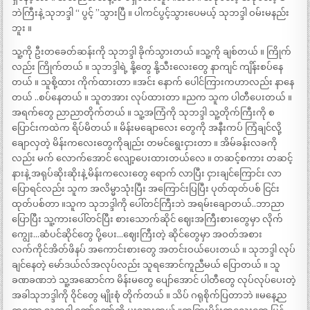
ဘဲကြီးနဲ့ သုဘဒ္ဒါ “ ပွင့် ”သွားပြီ ။ ပါကင်ပွင့်သွားပေမယ့် သုဘဒ္ဒါ ဝမ်းမနည်း
ဘူး ။
သူ့ကို ဦးတခေတ်ဆန်းကို သုဘဒ္ဒါ ခိုက်သွားတယ် ။သူ့ကို ချစ်တယ် ။ ကြိုက်
လည်း ကြိုက်တယ် ။ သုဘဒ္ဒါရဲ့ နို့တွေ နို့သီးလေးတွေ နာကျင် ကျိန်းစပ်နေ
တယ် ။ သူစို့ထား ကိုက်ထားတာ ။အင်း နောက် ပေါင်ကြားကဟာလည်း နာနေ
တယ် ..စပ်နေတယ် ။ သူတအား လုပ်ထားတာ ။ညက သူက ပါတီပေးတယ် ။
အရက်တွေ ညာညာတိုက်တယ် ။ သူ့အကြံကို သုဘဒ္ဒါ သူ့တိုက်ကြီးကို စ
ပြောင်းကထဲက ရိပ်မိတယ် ။ မိန်းမချောလေး တွေကို အနီးကပ် ကြံချင်လို့
ချောလှတဲ့ မိန်းကလေးတွေကိုချည်း တမင်ရွေးငှားတာ ။ အိမ်ခန်းလခကို
လည်း မက် လောက်အောင် လျော့ပေးထားတယ်လေ ။ တဆင့်စကား တဆင့်
နားနဲ့ အရုပ်ဆိုးဆိုးနဲ့ မိန်းကလေးတွေ ရောက် လာပြီး ငှားချင်ကြောင်း လာ
ပြောရင်လည်း သူက အလိမ္မာသုံးပြီး အကြောင်းပြပြီး ပုတ်ထုတ်ပစ် ငြင်း
ထုတ်ပစ်တာ ။သူက သုဘဒ္ဒါကို ပေါ်တင်ကြီးဘဲ အရမ်းချောတယ်..ဘာညာ
ပြောပြီး သူ့ကားပေါ်တင်ပြီး စားသောက်ဆိုင် ဈေးအကြီးစားတွေမှာ လိုက်
ကျွေး…ဆံပင်ဆိုင်တွေ ပို့ပေး…ဈေးကြီးတဲ့ ဆိုင်တွေမှာ အဝတ်အစား
လက်ကိုင်အိတ်ဖိနပ် အကောင်းစားတွေ အတင်းဝယ်ပေးတယ် ။ သုဘဒ္ဒါ လုပ်
ချင်နေတဲ့ မော်ဒယ်လ်အလုပ်လည်း သူရအောင်ကူညီမယ် ပြောတယ် ။ သူ
ခဏခဏဘဲ သူ့အဆောင်က မိန်းမတွေ ပျော်အောင် ပါတီတွေ လုပ်လုပ်ပေးတဲ့
အခါသုဘဒ္ဒါကို ဝိုင်တွေ မျိုးစုံ တိုက်တယ် ။ သိပ် ဂရုစိုက်ပြတာဘဲ ။မနေ့ည