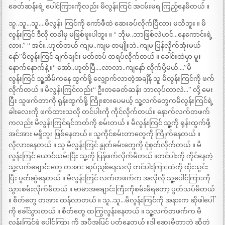
ခေတ်ဆန်းရဲ့ ပေါင်ကြားကိုလည်း မိလွန်းကြင် အငမ်းမရ ကြည့်နေမိတယ် ။
သူ..သူ…သူ….မိလွန်း ကြင်ကို ကော်ဖီထဲ ဆေးခပ်လိုက်ပြီလား မသိဘူး ။ မိ
လွန်းကြင် ဒီလို တခါမှ မဖြစ်ဖူးပါဘူး ။ “ ဘိုမ..ဘာဖြစ်လဲဟင်…နေကောင်းရဲ့
လား.” “ အင်း..ဟုတ်တယ် ကျမ..ကျမ တမျိုးဘဲ..ကျမ ပြန်လိုက်အုံးမယ်
နော်”မိလွန်းကြင် ချက်ချင်း မတ်တပ် ထရပ်လိုက်တယ် ။ ခေါင်းထဲမှာ မူး
နောက်နောက်နဲ့ ။“ အော်..ဟုတ်ပြီ….လာလာ..ကျနော် လိုက်ပို့မယ်….”မိ
လွန်းကြင် သူ့အိမ်ကနေ ထွက်ဖို့ လျှောက်လာတဲ့အချိန် သူ မိလွန်းကြင်ကို ဖက်
လိုက်တယ် ။ မိလွန်းကြင်လည်း“ ဦးတခေတ်ဆန်း ဘာလုပ်တာလဲ…” လို့ မေး
ပြီး သူဖက်တာကို ရုန်းထွက်ဖို့ ကြိုးစားပေမယ့် သူ့လက်တွေကမိလွန်းကြင်ရဲ့
ခါးလေးကို ဖက်ထားသလို တင်ပါးကို ကိုင်လိုက်တယ်။ နောက်လက်တဖက်
ကလည်း မိလွန်းကြင်ရင်ဘတ်ကို စမ်းတယ် ။ မိလွန်းကြင် သူ့ကို ရုန်းထွက်ဖို့
အင်အား မရှိဘူး ဖြစ်နေတယ် ။ သူကိုင်စမ်းတာတွေကို ကြိုက်နေတယ် ။
လိုလားနေတယ် ။ သူ မိလွန်းကြင် နွုတ်ခမ်းတွေကို ငုံစုတ်လိုက်တယ် ။ မိ
လွန်းကြင် ယောင်ယမ်းပြီး သူ့ကို ပြန်ဖက်လိုက်မိတယ် ။တင်ပါးကို ကိုင်နေတဲ့
သူ့လက်ချောင်းတွေ တအား ဆုပ်ညှစ်နေသလို တင်ပါးကြားထဲကို ထိုးသွင်း
ပြီး ပွတ်ဆွဲနေတယ် ။ မိလွန်းကြင် လက်တဖက်က အလိုလို သူ့ပေါင်ကြားကို
သွားစမ်းလိုက်မိတယ် ။ မာမာအချောင်းကြီးကိုစမ်းမိရတော့ ပွတ်သပ်မိတယ်
။ စိတ်တွေ တအား ထန်လာတယ် ။ သူ..သူ…မိလွန်းကြင်ကို အနားက ဆိုဖါပေါ်
ကို ခေါ်သွားတယ် ။ စိတ်တွေ ထကြွလွန်းနေတယ် ။ သူ့လက်တဖက်က မိ
လွန်းကြင်ရဲ့ပေါင်ကြား ကို အပီအပြင် ပွတ်နေတယ် ။ဒါ ဆေးမိတာဘဲ ဆိုတဲ့