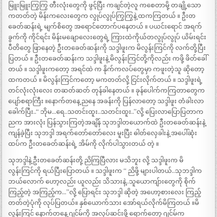
မြူးမြူးကြွကြွ တီးလုံးတွေကို ဖွင့်ပြီး ကချင်တဲ့လူ ကစေတာမို့ တချို့သော
ကတတ်တဲ့ မိန်းကလေးတွေက လွုပ်လွုပ်ကြွကြွနဲ့ ထကကြတယ် ။ ဦးတ
ခေတ်ဆန်းရဲ့ မျက်စိတွေ အရောင်တောက်ပနေတယ် ။ ပယင်းရောင် အရက်
ခွက်ကို ကိုင်ရင်း မိန်းမချောလေးတွေရဲ့ ကြားထဲကိုယ်တလွုပ်လွုပ် ယိမ်းရင်း
ပီတိတွေ ဖြာနေတဲ့ ဦးတခေတ်ဆန်းကို သဒ္ဒါဖူးက မိလွန်းကြင်ကို လက်တို့ပြီး
ပြတယ် ။ ဦးတခေတ်ဆန်းက သဒ္ဒါဖူးနဲ့ မိလွန်းကြင်တို့ကိုလည်း ကဖို့ ဖိတ်ခေါ်
တယ် ။ သဒ္ဒါဖူးကတော့ အရင်ထဲ က နိုက်ကလပ်တွေမှာ ကဖူးတဲ့သူ ဆိုတော့
ထကတယ် ။ မိလွန်းကြင်ကတော့ မကတတ်လို့ ငြင်းလိုက်တယ် ။ သဒ္ဒါဖူးရဲ့
တင်လုံးလုံးလေး တဆတ်ဆတ် တုန်ခါနေတယ် ။ ခုန်ပေါက်ကကြတာတွေက
ပျော်စရာကြီး ။နောက်တနေ့ ညနေ အခန်းကို ပြန်လာတော့ သဒ္ဒါဖူး တံခါးလာ
ခေါက်ပြီး..“ ဘိုမ…ရေ..သတင်းထူး..သတင်းထူး..”လို့ ပြေးလာပြောပြတာက
ညက အားလုံး ပြန်သွားကြတဲ့အချိန် သုဘဒ္ဒါတယောက်ထဲ ဦးတခေတ်ဆန်းနဲ့
ကျန်ခဲ့ပြီး သုဘဒ္ဒါ အရက်တော်တော်လေး မူးပြီး ဓါတ်လှေခါးနဲ့ အပေါ်ဆုံး
ထပ်က ဦးတခေတ်ဆန်းရဲ့ အိမ်ကို လိုက်ပါသွားတယ် တဲ့ ။
သုဘဒ္ဒါနဲ့ ဦးတခေတ်ဆန်းတို့ ညိကြပြီလား မသိဘူး လို့ သဒ္ဒါဖူးက မိ
လွန်းကြင်ကို ရယ်ပြီးပြောတယ် ။ သဒ္ဒါဖူးက “ ညိဖို့ များပါတယ်..သုဘဒ္ဒါက
ဘယ်လောက် ဟော့လည်း ယူလည်း သိသားနဲ့..သူယောကျ်ားတွေကို စိုက်
ကြည့်တဲ့ အကြည့်က…”လို့ ပြောရင်း သုဘဒ္ဒါ ဆိုတဲ့ အဟော့စားလေး ကြည့်
တတ်တဲ့ပုံကို လုပ်ပြတယ်။ နှစ်ယောက်သား အော်ရယ်လိုက်မိကြတယ် ။မိ
လွန်းကြင် နောက်တနေ့ ဂျင်မ်ကို အလုပ်ဆင်းဖို့ ရောက်တော့ ဂျင်မ်က