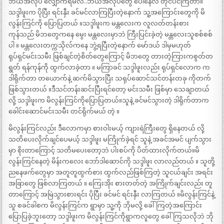
ဘယ်အလုပ် လျှောက်ရမလဲ..ဘယ်အလုပ်တွေ ပေါ်နေလဲ တိုင်ပင်ကြတာ။
သဒ္ဒါဖူးက ပိုပြီး ရင်းနှီး ခင်မင်လာကြပြီးတဲ့နောက် သူ့အကြောင်းတွေကို မိ
လွန်းကြင်ကို ပြောပြတယ် ။သဒ္ဒါဖူးက မန္တလေးက လူလတ်တန်းစား
ကုန်သည် မိဘတွေကနေ မွေး မန္တလေးမှာဘဲ ကြီးပြင်းခဲ့တဲ့ မန္တလေးသူစစ်စစ်
ပါ ။ မန္တလေးတက္ကသိုလ်ကနေ ဘွဲ့ရပြီးတဲ့နောက် မော်ဒယ် ဒါမှမဟုတ်
ရုပ်ရှင်မင်းသမီး ဖြစ်ချင်တဲ့စိတ်တွေကြောင့် မိဘတွေ တားတဲ့ကြားကစွတ်တ
ရွတ် ရန်ကုန်ကို ထွက်လာခဲ့တာ ။ မကြာခင် သဒ္ဒါဖူးလည်း ရုပ်ရှင်လောက က
ဒါရိုက်တာ တယောက်နဲ့ ဆက်မိသွားပြီး သရုပ်ဆောင်သင်တန်းတခု ကိုတက်
ဖြစ်သွားတယ် ။ဒီသင်တန်းဆင်းပြီးရင်တော့ မင်းသမီး ဖြစ်မှာ သေချာတယ်
လို့ သဒ္ဒါဖူးက မိလွန်းကြင်ကိုပြောပြတယ်။သူနဲ့ ခင်မင်သွားတဲ့ ဒါရိုက်တာက
ခေါင်းဆောင်မင်းသမီး တင်ရိုက်မယ် တဲ့ ။
မိလွန်းကြင်လည်း ဒီလောကမှာ စားဝါးမယ့် ကျားရဲကြီးတွေ ရှိနေတယ် လို့
သတိပေးလိုက်ချင်ပေမယ့် သဒ္ဒါဖူး မကြိုက်ခဲ့ရင် သူနဲ့ အခင်အမင် ပျက်သွား
မှာ စိုးတာကြောင့် သတိမပေးတော့ဘဲ ပါးစပ်ကို ပိတ်ထားလိုက်တယ်။မိ
လွန်းကြင်နေတဲ့ မိန်းကလေး ဘော်ဒါဆောင်ကို သဒ္ဒါဖူး လာလည်တယ် ။ သူတို့
ညနေဖက်တွေမှာ အတူတူထွက်စား ထွက်လည်ဖြစ်ကြတဲ့ သူငယ်ချင်း အရင်း
အခြာတွေ ဖြစ်လာကြတယ် ။ ကြေးအိုး စားတတ်တဲ့ အကြိုက်ချင်းလည်း တူ
တာကြောင့် အမြဲသွားစားရင်း ပိုပြီး ခင်မင် ရင်းနှီး လာကြတယ် ။မိလွန်းကြင်နဲ့
သူ စခင်ခါစက မိလွန်းကြင်က ရွာမှာ သူ့ကို ဘိုမလို့ ခေါ်ကြတဲ့အကြောင်း
ပြောပြခဲ့ဘူးတော့ သဒ္ဒါဖူးက မိလွန်းကြင်ကိုရွာကလူတွေ ခေါ်ကြသလိုဘဲ ဘို