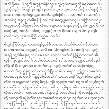
အသိ ရှိပေမယ့် သူ့ကို မလွန်ဆန်နိုင်ဘူး ။ သူလုပ်တာတွေကို ခံချင်နေတယ် ။
သူ့ကိုလည်း ကိုင်ချင် နမ်းချင်နေတယ် ။ သူက သူ့ဘောင်းဘီကို ချွတ်ချလိုက်
တယ် ။ တုတ်တုတ်ရှည်ရှည် အတန်ချောင်းကြီး ပေါ်လာတယ် ။ ယောကျ်ား
အတန်ကို အခုလို တခါမှ နီးနီးကပ်ကပ် မတွေ့ဖူးသေးဘူး ။ အပြာကားထဲမှာ
တွေ့ဖူးသလို သံဖြူဇရပ်မှာ တုံးက ဈေးထဲမှာ အရက်မူးလို့ ပုဆိးကျွတ်ပြီး လဲ
နေတဲ့လူရဲ့ အတန်ချောင်းကို တွေ့ဖူးခဲ့တာဘဲ ရှိတယ်။ သူက မိလွန်းကြင်
လက်ထဲကို သူ့အတန်ကြီး ထည့်ပေးတယ် ။
မိလွန်းကြင်လည်း တအားဖျစ်ညှစ်မိ တအားပွတ်သပ်မိတယ် ။ စိတ်ထဲမှာ
အပြာကားထဲမှာ တွေ့ဖူးခဲ့ရသလို စုတ်လိုက်ချင်တယ် ။ စုတ်ဖို့ လုပ်နေတဲ့
အချိန် သူ့အိမ်ခန်းရဲ့ လျှပ်စစ် ခေါင်းလောင်း တတီတီနဲ့ မြည်လာတယ် ။မိ
လွန်းကြင် ရုတ်တရက် သတိဝင်လာတယ် ။ ငါ ဘာတွေ လျှေက်လုပ်မိနေပါ
လိမ့် ဆိုပြီး ။ သူလည်း ဆက်တိုက် နှိပ်နေတဲ့ တတီတီ အသံကြောင့်သူ့
ဘောင်းဘီကို ပြန်ဆွဲတင် ဝတ်လိုက်ပြီး တံခါးက ချောင်းကြည့်တဲ့ အပေါက်
လေးကနေ အပြင်ကို ကြည့်လိုက်တယ် ။“ အာ..သုဘဒ္ဒါ ”သူ့ပါးစပ်က ထွက်
လိုက်တဲ့ ရေရွတ်သံကြောင့် မိလွန်းကြင် တုန်သွားတယ် ။သူက တံခါးဖွင့်လိုက်
တဲ့အချိန် သုဘဒ္ဒါနဲ့ ပက်ပင်းတိုးတဲ့အခါ သုဘဒ္ဒါရဲ့ စူးစမ်းတဲ့အကြည့်ကို တွေ့
လိုက်ရတယ် ။ “ ရေမလာတဲ့အကြောင်း ဦးတခေတ်ဆန်းကို လာပြောတာ..”
လို့ သုဘဒ္ဒါကို ပြောလိုက်ရင်း အခန်းထဲက ထွက်သွားလိုက်တယ် ။ သုဘဒ္ဒါက
ဘာမှ ပြန်မပြောပါဘူး ။မိလွန်းကြင် အခန်းကို ပြန်ရောက်တော့ တော်တော်
လေးကို တုန်လွုပ်နေမိတယ် ။ စိတ်တွေကတော့ ပြင်းထန် ထကြွနေတုံးဘဲ ။ မိ