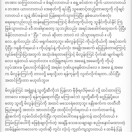
တအား ထကြွလာတယ် ။ ခံချင်လာတယ် ။ ရှေ့ဖင်ထဲက လှိုက် ယားလာတယ်
။ တအား ယားလာတယ် ။အစုတ်ကို ရပ်ပြီ သူဆောင့်ထည့်တာတွေကို လိုချင်
လာတယ် ။ သူနဲ့ အိပ်ခန်းထဲ ပြန်ရောက်သွားကြပြီး နှစ်ယောက်စလုံး
ရေရေလည်လည် ထန်နေကြတာကြောင့် စိတ်တူကိုယ်တူ သူနိုင်ကိုယ်နိုင် ကြဲ
ဖြစ်သွားတယ် ။ဒီ တခါမှာတော့ သုဘဒ္ဒါလည်း အရင်အခေါက်တွေထက် ပိုပြီး
ခံနိုင်လာတယ် ။ “ ပြီး ” တယ် ဆိုတာ ဘာလဲ လဲ သိသွားရတယ် ။ ဟို
လေ..ရှက်လည်း သိပ် မရှက်တော့ဘူး ။မိလွန်းကြင် ကိုယ့်ကိုယ်ကို အရင်ထက်
ပိုပြီး ဂရုစိုက်ရမယ် ။ ကိုယ့်ရုပ်နဲ့ ကိုယ်လုံး အချိုးအဆက် ပြေပြစ်တာကြောင့်
ဂျင်မ်ကြော်ငြာအတွက် အသုံးခံရတာကြောင့် မိလွန်းကြင် ပိုက်ဆံ မျက်မျက်
လေး ရခဲ့တယ် မဟုတ်လား ။သံဖြူဇရပ်က အဖေနဲ့ အမေတို့ကို ကိုယ့်
လုပ်အားခ ပို့ပေးလိုက်နိုင်လို့ အရမ်း ဂုဏ်ယူနေမိတယ်လေ ။ အဖေ နဲ့ အမေ
က မိလွန်းကြင်ကို တားလို့ မရလို့သာ ရန်ကုန်ကို လွတ်လိုက်ရတာ..သိပ်ပြီး
အထင်ကြီးတာ မဟုတ်ဘူး။
မိလွန်းကြင် အရွုုံးနဲ့ သူတို့ဆီကိုဘဲ ပြန်လာ မှီခိုရလိမ့်မယ် လို့ ထင်ထားကြ
တာလေ ။အခုလို ရန်ကုန်ရောက်ပြီး မကြာခင်ဘဲ သူတို့ဆီကို ငွေပြန်ပို့ပေး
တော့ သူတို့ မိလွန်းကြင်ကို အထင် မသေးရဲတော့ဘူး ။နှိုးစက်က တတီတီ
မြည်နေလို့ အတင်း အားတင်းပြီး ထထိုင်လိုက်ရတယ် ။ လက်တဖက်နဲ့
နှိုးစက်ကို လှမ်းပိတ်လိုက်ပြီး ကုတင်ပေါ်ကနေ ရုန်းကန် ထလိုက်တယ် ။
ကြမ်းပြင်ပေါ်ကို ခြေစုံချလိုက်တဲ့ အချိန် သေသေချာချာ စည်းနှောင်မထားတဲ့
ထမိန်နွမ်းကလေးက ဟုတ်ဆို ကွင်း လုံးပုံ ကျွတ်ကျသွားတယ် ။ ထမိန် ပြန်