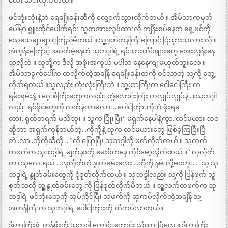
လေး ဆင်းလိုက်တယ် ။
ဖင်တုံးလုံးနဲ့ဘဲ ရေချိုးခန်းဆီကို လျှောက်သွားလိုက်တယ် ။ အိမ်သာကမုတ်
ပေါ်မှာ ရွူးထိုင်ပေါက်ရင်း သူတအားလုပ်ထားလို့ ကျိန်းစပ်နေတဲ့ ရှေ့ဖင်ကို
သေသေချာချာ ငုံ့ကြည့်မိတယ် ။ သူ့ဒုတ်တန်ကြီးကြောင့် ပြဲသွားသလား လို့ ။
အဲကွန်းကြောင့် အဝတ်မဲ့နေတဲ့ သုဘဒ္ဒါရဲ့ ရင်သားထိပ်ဖျားတွေ အေးလွန်းနေ
သလိုဘဲ ။ သူတို့က ဒီလို အဖုံးအကွယ် မပါဘဲ နေနေကျ မဟုတ်ဘူးလေ ။
အိမ်သာခွက်ပေါ်က ထလိုက်တဲ့အချိန် ရေချိုးခန်းထဲကို ဝင်လာတဲ့ သူ့ကို တွေ့
လိုက်ရတယ် ။သူလည်း တုံးလုံးကြီးဘဲ ။ သူ့ဟာကြီးက ငေါငေါကြီး တ
ရမ်းရမ်းနဲ့ ။ ဂွေးစိကြီးတွေကလည်း တွဲလောင်းကြီး တလွုပ်လွုပ်နဲ့ ..။သုဘဒ္ဒါ
လည်း ရင်စိုင်တွေကို လက်နဲ့ကာမလား…ပေါင်ကြားကိုဘဲ ဖုံးရမ
လား..ရုတ်တရက် မသိဘူး ။ သူက ပြုံးပြီး“ မရှက်နေပါနဲ့ကွာ..လင်မယား ဘဝ
ဆိုတာ အရှက်ကုန်တယ်တဲ့…ကိုကိုနဲ့ သုက လင်မယားတွေ ဖြစ်ခဲ့ကြပြီးပြီ
ဘဲ..လာ..ကိုကို့ဆီကို …”လို့ ပြောပြီး သုဘဒ္ဒါကို ဖက်လိုက်တယ် ။ သူ့လက်
တဖက်က သုဘဒ္ဒါရဲ့ မျက်နှာကို မေးစိကနေ ကိုင်မော့လိုက်တယ် ။“ လှလိုက်
တာ သုလေးရယ် …လှလိုက်တဲ့ နွုတ်ခမ်းလေး …ကိုကို နမ်းလို့မဝဘူး….”သူ သု
ဘဒ္ဒါရဲ့ နွုတ်ခမ်းတွေကို ငုံစုတ်လိုက်တယ် ။ သုဘဒ္ဒါလည်း သူ့ကို ပြန်ဖက် သူ
စုတ်သလို သူ့နွုတ်ခမ်းတွေ ကို ပြန်စုတ်လိုက်မိတယ် ။ သူ့လက်တဖက်က သု
ဘဒ္ဒါရဲ့ ဖင်တုံးတွေကို ဆုပ်ကိုင်ပြီး သူ့ဖက်ကို ဆွဲကပ်လိုက်တဲ့အချိန် သူ့
အတန်ကြီးက သုဘဒ္ဒါရဲ့ ပေါင်ကြားကို ထိကပ်လာတယ်။
ဒီဟာကြီးရဲ့ တန်ဖိုးကို သုဘဒ္ဒါ ကောင်းကောင်း သိထားပြီလေ ။ ဒီဟာကြီး