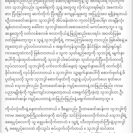
ရေရေလည်လည် ကြမ်းပြင်းတဲ့ ဆောင့်ချက်တွေနဲ့ သူ အားရပါးရ လုပ်လိုက်
တာ သုဘဒ္ဒါလည်း သူခေါ်ရာကို သူနဲ့ အတူတူ လိုက်သွားရမိရင်း အကောင်း
စား ပြီးခြင်းတွေ ဆက်တိုက် ပြီးရပြီး ကျေနပ်မွုတွေ အပြည့်အဝ ရရှိခဲ့ရတယ်
။ဦးတခေတ်ဆန်းက သုဘဒ္ဒါကို အိပ်ခန်းထဲက ကုတင်ကြီးပေါ်မှာ တချိန်လုံး
ချစ်တလင်းတွေ ခေါ်တာ သုဘဒ္ဒါအဝတ်အစားတောင် မကပ်တော့ဘူး ။ သူ့
ဆန္ဒတွေကို ဝတ်လစ်စလစ် ဗလာကိုယ်နဲ့ ဖြည့်ဆည်းပေးရင်း အဝတ်ပြန်မ
ဝတ်ဖြစ်တော့ဘူး ။ သူနဲ့ သုဘဒ္ဒါတို့ရဲ့ ကာမပွဲကြမ်းတွေ ကလည်း ဖြစ်ခါစနဲ့ မ
တူတော့ဘဲ ပွင့်လင်းလာတယ် ။ အရှက်ကုန်သွားပြီး နိုင်ငံခြား အပြာရုပ်ရှင်
ကားတွေထဲကလို ဖြစ်လာတယ် ။ သူက သုတ်ရည်တွေကို သုဘဒ္ဒ်ရဲ့ မျက်နှာ
ပေါ်ကိုပန်းထုတ်ပစ်တာတို့ သုဘဒ္ဒါ ပါးစပ်ထဲမှာ သုတ်လွတ်ပြီးလိုက်တာတို့
လုပ်လာသလို သုဘဒ္ဒါကို ပက်လက်အိပ်နေတဲ့ သူ့မျက်နှာပေါ်ကို တက်ထိုင်
ခိုင်းတာတို့ လုပ်ခိုင်းလာတယ် ။ သုဘဒ္ဒါက သူ့မျက်နှာပေါ်ကို စောက်ဖုတ်နဲ့ ဖိ
ပွတ်ရသလို သူက သုဘဒ္ဒါ စောက်ဖုတ်ကို လျာနဲ့ ပင့်ပင့်ယက်ပေး စုတ်ပေး
တယ် ။သုဘဒ္ဒါလည်း ဦးတခေတ်ဆန်း ကျင့်ပေးတာနဲ့ တဖြည်းဖြည်း ကာမ
ပညာမျိုးစုံကို ကျွမ်းကျင်လာရတော့တယ် ။အရှက်ကြီးခဲ့တဲ့ သုဘဒ္ဒါဟာ ဦး
တခေတ်ဆန်း ကျင့်ပေးတာနဲ့ တဖြည်းဖြည်းနဲ့ မရှက်တတ်တော့ဘူး ။
ကိုယ်လုံးတီးနဲ့ နေတတ်လာတယ် ။ ဒီနေ့လည်း ဦးတခေတ်ဆန်းက သုဘဒ္ဒါကို
ကာမ အတွေ့အကြုံသစ်တခုကို ထပ်ပြီး သင်ကြားပေးလိုက်တယ် ။သုဘဒ္ဒါရဲ့
ခရေပွင့်လေးကို သူ ချွေပစ်လိုက်တာဘဲ ။ သူ့ရဲ့ လီးတုတ်တုတ်ကြီးနဲ့သုဘဒ္ဒါ
ရဲ့ ခရေပွင့်လေးထဲ ထိုးသွင်း စပ်ယှက်လိုက်တယ် ။ သုဘဒ္ဒါ ထင်ထား