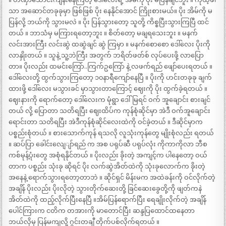
သာ အဆောင်တခုခုမှာ ဖြစ်ဖြစ် ပိုး နေနိုင်အောင် ကြိုးစားမယ်။ ပိုး အိမ်ကို မ
ပြန်လို့ ဘယ်ကို သွားမလဲ ။ ပိုး ပြန်သွားတော့ သူတို့ ကိစ္စပြီးသွားကြပြီ ထင်
တယ် ။ ဘာသံမှ မကြားရတော့ဘူး ။ စိတ်တော့ မချရသေးဘူး ။ မနက်
လင်းအားကြီး လင်းဆွဲ ထဆွဲချင် ဆွဲ ကြမှာ ။ မနက်စောစော ဒေါ်လေး ပိုးကို
လာနှိုးတယ် ။ သူနဲ့ သူ့ဘဲကြီး အတွက် ဘရိတ်ဖတ်စ် လုပ်ပေးဖို့ လာပြော
တာ။ ပိုးလည်း ထမင်းကြော်..ကြက်ဥကြော် နဲ့ လဖက်ရည် ဖျော်ပေးရတယ် ။
ဒေါ်လေးတို့ ထွက်သွားကြတော့ ၁၀နာရီကျော်နေပြီ ။ ပိုးကို ဟင်းတခုခု ချက်
ထားဖို့ ဒေါ်လေး မသွားခင် မှာသွားတာကြောင့် ဈေးကို ပိုး ထွက်ခဲ့ရတယ် ။
ဈေးနားကို ရောက်တော့ ဒေါ်လေးက မုံရွာ ဒေါ်မြရင် ဝက် အူချောင်း စားချင်
တယ် လို့ ပြောတာ သတိရပြီး ဈေးထိပ်က ကုန်စုံဆိုင်မှာ အဲဒီ ဝက်အူချောင်း
ရောင်းတာ သတိရပြီး အဲဒီကုန်စုံဆိုင်လေးထဲကို ဝင်ခဲ့တယ် ။ ဒီဆိုင်မှာက
ပစ္စည်းစုံတယ် ။ စားသောက်ကုန် ရသလို လူသုံးကုန်တွေ မျိုးစုံလည်း ရတယ်
။ ဆပ်ပြာ ခေါင်းလျေျာ်ရည် က အစ ပရုပ်ဆီ ပရုပ်လုံး ကိုကာကိုလာ ဘီစ
ကစ်မုန့်ပုံးတွေ အစုံရနိုင်တယ် ။ ပိုးလည်း ခိုးတဲ့ အကျင့်က ပါနေတော့ ဝယ်
တာက ပစ္စည်း သုံးခု ဆိုရင် ပိုး လက်ဆွဲအိတ်ထဲကို သုံးခုလောက်က ခိုးတဲ့
အနေနဲ့ ရောက်သွားရတော့တာဘဲ ။ ဆိုင်ရှင် မိန်းမက အထဲခန်းကို ဝင်လိုက်တဲ့
အချိန် ပိုးလည်း ပိုးလိုတဲ့ သွားတိုက်ဆေးတို့ ခြင်ဆေးခွေတို့ကို ဖျတ်ကနဲ
အိတ်ထဲကို ထည့်လိုက်ပြီးနေပြီ ။အိမ်ပြန်ရောက်ပြီး ရေချိုးလိုက်တဲ့ အချိန်
ပေါင်ကြားက ငတိက တအားကို မာတောင်ပြီး ဆန္ဒပြထောင်ထနေတာ
ဘယ်လိုမှ ပြန်မကျလို့ ဂွင်းတချီ တိုက်ပစ်လိုက်ရတယ် ။