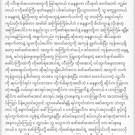
ကို လီးစုတ်ပေးတာတွေကို မြင်ရတယ် ။ မနန္ဒာက လီးစုတ် တော်တော် ကျွမ်း
တယ် ။ ကိုဇော်ကြီး စုတ်နေရင်း ပါးစပ်ထဲမှာ ပြီးသွားတာကို သူ တွေ့ဖူးတယ်
။ မနန္ဒာရဲ့ နို့ကြီးတွေ ဖင်တုံးတွေနဲ့ စောက်ပတ်ကို သူ တဝကြီး ချောင်းရင်း
ကွင်းတိုက်ခဲ့မိတာ အခါခါ အကြိမ်ကြိမ်ပါဘဲ ။ မနန္ဒာကို စိတ်ကူးနဲ့ လိုးခဲ့တဲ့
အကြိမ်ပေါင်းက မနည်းဘူး ။ ကိုဇော်ရဲအောင်နဲ့ မနန္ဒာတို့က အကြိမ်ကြိမ် ချိန်း
လုပ်နေကြတာမို့ အရှက်လည်း ကုန်နေပြီ ဆိုတော့ မနန္ဒာသည် အိပ်ခန်းထဲ
ရောက်တာနဲ့ သူမကိုယ်ပေါ်က အဝတ်တွေကို အကုန် ချွတ်ပစ်ပြီး ကုန်းလေ့ရှိ
တော့ ဇော်ဇော်အောင် အတွက် အကြိုက်ဘဲပေါ့ ။ ဖင်ထောင် ကုန်းပေးတဲ့ မနန္
ဒာရဲ့ ဖင်တုန်းဖွေးဖွေးကြီးတွေ ကြားက ပြူးထွက်နေတဲ့ စောက်ဖုတ်ဖေါင်း
ဖေါင်းကြီးထဲကို ကိုဇော်ရဲအောင်ရဲ့ လီးကြီး ထိုးဆောင့် ဝင်ထွက်နေတာတွေ
ကို စစချောင်းတုံးက ဆိုရင်လူပျိုပေါက်လေး ဇော်ဇော်အောင် အတွက် လက်
တုန်ဒူးတုန် နဲ့ စိတ်တွေ တအား လှုပ်ရှားခဲ့ရပြီး တအား တောင်လာတဲ့ သူ့လီး
ကို ဆုပ်ကိုင်ရင်း ကွင်းတအား တိုက်မိရတဲ့အထိဘဲ ။ မနန္ဒာတို့ ဆိုင်က ပြန်လာ
တဲ့အချိန် လမ်းမှာ စာအုပ်အငှားဆိုင်က ဟာကြူလီနဲ့ တိုးတယ် ။ ဟာကြူလီ့
ဆိုင်က ဇော်ဇော်အောင် စာအုပ် အမြဲ ငှားနေကျ ။ ဟာကြူလီက အသားမဲကြု
ပ်ကြုပ် ပိန်ညောင်ညောင် သွားခေါခေါနဲ့မို့ ရပ်ကွက်ထဲက စော်တွေက ဘဲတူး
ကင် လို့ နောက်ပြောင် ခေါ်ကြတယ် ။ ဟာကြူလီက စာပုပ်အငှားဆိုင် ဖွင့်လို့
ရပ်ကွက်ထဲက လူစုံနဲ့ ထိတွေ့နေပြီး ခင်မင်နေသလို စပ်လည်း စပ်စုတဲ့ကောင် ။
အခုလည်းကြည့် ။ သူ့လမ်း သူ မသွားဘဲ ဇော်ဇော်အောင်ကို လာ စပ်စုနေ
တယ် ။ သူက ဇော်ကြီးလို့ ခေါ်တဲ့ ကိုဇော်ရဲအောင်ရဲ့ အကြောင်းကို မေးသလို