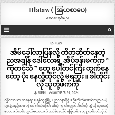
Hlataw ( အြပာစာပေ)
အောစာအုပ်များ
POSTED
NEWS
IN
အိမ်ခေါ်လာပြန်လို့ တိတ်ဆိတ်နေတဲ့
ညအချိန် ဒေါ်လေးရဲ့ အိပ်ခန်းဖက်က “
ကုတင်သံ ” တွေ ပေါ်တင်ကြီး ထွက်နေ
တော့ ပိုး နေလို့ထိုင်လို့ မရဘူး ။ ခါတိုင်း
လို သူတို့ဖက်ကို
ADMIN
NOVEMBER 24, 2024
လှိုင်သာယာ တနေရာ ။ ရန်ကုန်မြို့ ။ ည၁၀နာရီခွဲ ။ ဦးဘိုဘိုအောင်သည် ဖေါ့
ဘူးနဲ့ထည့်ထားတဲ့ ခေါက်ဆွဲကြော် ပါတဲ့ ကျွတ်ကျွတ်အိတ်ကို ဆွဲလို့ သူနေတဲ့
ဝေဘာကီလမ်းသွယ်လေးထဲကို ဒယိမ်းဒယိုင် ခြေလှမ်းတွေနဲ့ လှမ်းဝင်လိုက်