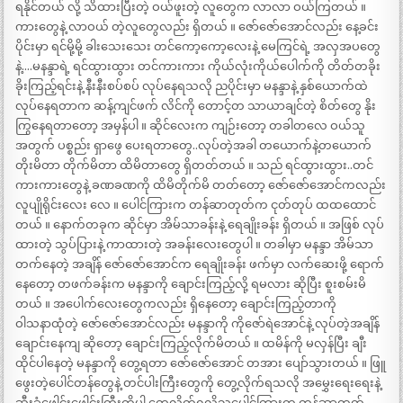
ရနိုင်တယ် လို့ သိထားပြီးတဲ့ ဝယ်ဖူးတဲ့ လူတွေက လာလာ ဝယ်ကြတယ် ။
ကားတွေနဲ့ လာဝယ် တဲ့လူတွေလည်း ရှိတယ် ။ ဇော်ဇော်အောင်လည်း နေ့ခင်း
ပိုင်းမှာ ရင်မို့မို့ ခါးသေးသေး တင်ကော့ကော့လေးနဲ့ မေကြင်ရဲ့ အလှအပတွေ
နဲ့….မနန္ဒာရဲ့ ရင်ထွားထွား တင်ကားကား ကိုယ်လုံးကိုယ်ပေါက်ကို တိတ်တခိုး
ခိုးကြည့်ရင်းနဲ့ နီးနီးစပ်စပ် လုပ်နေရသလို ညပိုင်းမှာ မနန္ဒာနဲ့ နှစ်ယောက်ထဲ
လုပ်နေရတာက ဆန့်ကျင်ဖက် လိင်ကို တောင့်တ သာယာချင်တဲ့ စိတ်တွေ နိုး
ကြွနေရတာတော့ အမှန်ပါ ။ ဆိုင်လေးက ကျဉ်းတော့ တခါတလေ ဝယ်သူ
အတွက် ပစ္စည်း ရှာဖွေ ပေးရတာတွေ..လုပ်တဲ့အခါ တယောက်နဲ့တယောက်
တိုးမိတာ တိုက်မိတာ ထိမိတာတွေ ရှိတတ်တယ် ။ သည် ရင်ထွားထွား..တင်
ကားကားတွေနဲ့ ခဏခဏကို ထိမိတိုက်မိ တတ်တော့ ဇော်ဇော်အောင်ကလည်း
လူပျိုရိုင်းလေး လေ ။ ပေါင်ကြားက တန်ဆာတုတ်က ငုတ်တုပ် ထထထောင်
တယ် ။ နောက်တခုက ဆိုင်မှာ အိမ်သာခန်းနဲ့ ရေချိုးခန်း ရှိတယ် ။ အဖြစ် လုပ်
ထားတဲ့ သွပ်ပြားနဲ့ ကာထားတဲ့ အခန်းလေးတွေပါ ။ တခါမှာ မနန္ဒာ အိမ်သာ
တက်နေတဲ့ အချိန် ဇော်ဇော်အောင်က ရေချိုးခန်း ဖက်မှာ လက်ဆေးဖို့ ရောက်
နေတော့ တဖက်ခန်းက မနန္ဒာကို ချောင်းကြည့်လို့ ရမလား ဆိုပြီး စူးစမ်းမိ
တယ် ။ အပေါက်လေးတွေကလည်း ရှိနေတော့ ချောင်းကြည့်တာကို
ဝါသနာထုံတဲ့ ဇော်ဇော်အောင်လည်း မနန္ဒာကို ကိုဇော်ရဲအောင်နဲ့ လုပ်တဲ့အချိန်
ချောင်းနေကျ ဆိုတော့ ချောင်းကြည့်လိုက်မိတယ် ။ ထမိန်ကို မလှန်ပြီး ချီး
ထိုင်ပါနေတဲ့ မနန္ဒာကို တွေ့ရတာ ဇော်ဇော်အောင် တအား ပျော်သွားတယ် ။ ဖြူ
ဖွေးတဲ့ပေါင်တန်တွေနဲ့ တင်ပါးကြီးတွေကို တွေ့လိုက်ရသလို အမွှေးရေးရေးနဲ့
ဆီးခုံဖေါင်းဖေါင်းကြီးကိုပါ တွေ့လိုက်ရလို့သူ့ပေါင်ကြားက တန်ဆာတုတ်