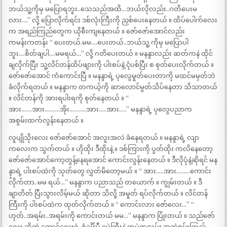
ဘယ်သူ့ကိုမှ မပြောရဘူး..သေသည်အထိ…ဘယ်လိုလည်း..ဂတိပေးမ
လား….” လို့ ပြောလိုက်ရင်း ဒစ်လုံးကြီးကို ညှစ်ပေးနေတယ် ။ ထိပ်ပေါက်လေး
က အရည်ကြည်တွေက ယိုစီးကျနေတယ် ။ ဇော်ဇော်အောင်လည်း
ကမန်းကတန်း “ ပေးတယ်.မမ….ပေးတယ်..ဘယ်သူ့ ကိုမှ မပြောပါ
ဘူး….စိတ်ချပါ….မမရယ်…” လို့ ဂတိပေးတယ် ။ မနန္ဒာလည်း ဆတ်ကနဲ ထိုင်
ချလိုက်ပြီး သူ့လိင်တန်ထိပ်ဖျားကို ပါးစပ်နဲ့ ငုံပစ်ပြီး စ စုတ်ပေးလိုက်တယ် ။
ဇော်ဇော်အောင် ကံကောင်းပြီ ။ မနန္ဒာရဲ့ ပုလွေမှုတ်ပေးတာကို မထင်မမှတ်ဘဲ
ခံလိုက်ရတယ် ။ မနန္ဒာက တကယ့်ကို ဆာလောင်မွတ်သိပ်နေတာ သိသာတယ်
။ လိင်တန်ကို အားရပါးရကို စုတ်နေတယ် ။ “
အား…….အား……….အိုး………..အား…..အား…..” မနန္ဒာရဲ့ ပုလွေပညာက
အစွမ်းထက်လွန်းနေတယ် ။
လူပျိုသိုးလေး ဇော်ဇော်အောင် အလူးအလဲ ခံနေရတယ် ။ မနန္ဒာရဲ့ လျာ
ကလေးက သွက်တယ် ။ ဟိုထိုး ဒီထိုးနဲ့ ။ ဒစ်ကြားကို ပွတ်ထိုး ကလိနေတော့
ဇော်ဇော်အောင်ကော့တွန့်နေရအောင် ကောင်းလွန်းနေတယ် ။ ဒီလိုပုံနဲ့ဆိုရင် မန
န္ဒ္ဒာရဲ့ ပါးစပ်ထဲကို သုတ်တွေ လွှတ်မိတော့မယ် ။ “ အား…..အား………ကောင်း
လိုက်တာ..မမ ရယ်…” မနန္ဒာက ပညာသည် တယောက် ။ ကျွမ်းတယ် ။ ဒီ
ချာတိတ် ပြီးသွားလိမ့်မယ် ဆိုတာ သိလို့ အမှုတ် ရပ်လိုက်တယ် ။ လိင်တန်
ကြီးကို ပါးစပ်ထဲက ထုတ်လိုက်တယ် ။ “ ကောင်းလား ဇော်လေး…” “
ဟုတ်..အရမ်း..အရမ်းကို ကောင်းတယ် မမ…” မနန္ဒာက ပြုံးတယ် ။ သည်ဇော်
လေး ဆိုတဲ့ ကောင်လေးရဲ့ စံချိန်မှီ ငပဲကြီးနဲ့ တပွဲတလမ်း အကဲစမ်းကြည့်