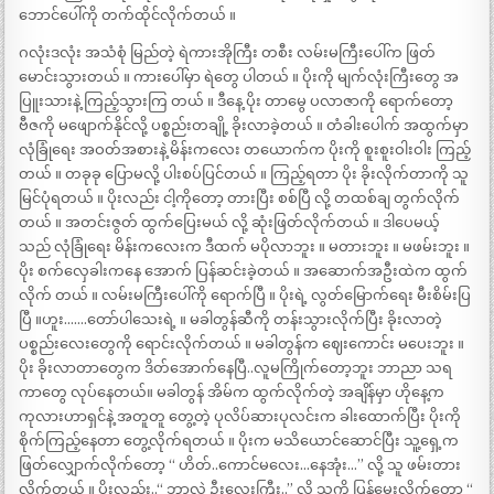
ဘောင်ပေါ်ကို တက်ထိုင်လိုက်တယ် ။
ဂလုံးဒလုံး အသံစုံ မြည်တဲ့ ရဲကားအိုကြီး တစီး လမ်းမကြီးပေါ်က ဖြတ်
မောင်းသွားတယ် ။ ကားပေါ်မှာ ရဲတွေ ပါတယ် ။ ပိုးကို မျက်လုံးကြီးတွေ အ
ပြူးသားနဲ့ ကြည့်သွားကြ တယ် ။ ဒီနေ့ ပိုး တာမွေ ပလာဇာကို ရောက်တော့
ဗီဇကို မဖျောက်နိုင်လို့ ပစ္စည်းတချို့ ခိုးလာခဲ့တယ် ။ တံခါးပေါက် အထွက်မှာ
လုံခြုံရေး အဝတ်အစားနဲ့ မိန်းကလေး တယောက်က ပိုးကို စူးစူးဝါးဝါး ကြည့်
တယ် ။ တခုခု ပြောမလို့ ပါးစပ်ပြင်တယ် ။ ကြည့်ရတာ ပိုး ခိုးလိုက်တာကို သူ
မြင်ပုံရတယ် ။ ပိုးလည်း ငါ့ကိုတော့ တားပြီး စစ်ပြီ လို့ တထစ်ချ တွက်လိုက်
တယ် ။ အတင်းဇွတ် ထွက်ပြေးမယ် လို့ ဆုံးဖြတ်လိုက်တယ် ။ ဒါပေမယ့်
သည် လုံခြုံရေး မိန်းကလေးက ဒီထက် မပိုလာဘူး ။ မတားဘူး ။ မဖမ်းဘူး ။
ပိုး စက်လှေခါးကနေ အောက် ပြန်ဆင်းခဲ့တယ် ။ အဆောက်အဦးထဲက ထွက်
လိုက် တယ် ။ လမ်းမကြီးပေါ်ကို ရောက်ပြီ ။ ပိုးရဲ့ လွတ်မြောက်ရေး မီးစိမ်းပြ
ပြီ ။ဟူး…….တော်ပါသေးရဲ့ ။ မခါတွန်ဆီကို တန်းသွားလိုက်ပြီး ခိုးလာတဲ့
ပစ္စည်းလေးတွေကို ရောင်းလိုက်တယ် ။ မခါတွန်က ဈေးကောင်း မပေးဘူး ။
ပိုး ခိုးလာတာတွေက ဒိတ်အောက်နေပြီ..လူမကြိုက်တော့ဘူး ဘာညာ သရ
ကာတွေ လုပ်နေတယ်။ မခါတွန် အိမ်က ထွက်လိုက်တဲ့ အချိန်မှာ ဟိုနေ့က
ကုလားဟာရှင်နဲ့ အတူတူ တွေ့တဲ့ ပုလိပ်ဆားပုလင်းက ခါးထောက်ပြီး ပိုးကို
စိုက်ကြည့်နေတာ တွေ့လိုက်ရတယ် ။ ပိုးက မသိယောင်ဆောင်ပြီး သူ့ရှေ့က
ဖြတ်လျှောက်လိုက်တော့ “ ဟိတ်..ကောင်မလေး…နေအုံး…” လို့ သူ ဖမ်းတား
လိုက်တယ် ။ ပိုးလည်း..“ ဘာလဲ ဦးလေးကြီး..” လို့ သူ့ကို ပြန်မေးလိုက်တော့ “