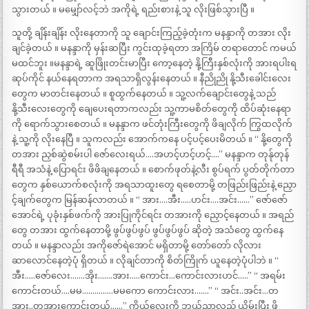
သွားတယ် ။ မမျှော်လင့်ဘဲ အကိုရဲ့ ရည်းစားနဲ့ သူ လိုးဖြစ်သွားပြီ ။
သူတို့ ချိန်းချိန်း လိုးနေတာကို သူ ချောင်းကြည့်ခဲ့တုံးက မနန္ဒာကို တအား လိုး
ချင်ခဲ့တယ် ။ မနန္ဒာကို မှန်းဆပြီး ကွင်းထုခဲ့ရတာ အကြိမ် တရာတောင် ကမယ်
မထင်ဘူး ။မနန္ဒာရဲ့ ဆူဖြိုးတင်းမာပြီး ကော့နေတဲ့ နို့ကြီးနှစ်လုံးကို အားရပါးရ
ဆုပ်ကိုင် နယ်နေရတာက အရသာရှိလွန်းနေတယ် ။ နီညိုညို နို့သီးခေါင်းလေး
တွေက မာတင်းနေတယ် ။ စူထွက်နေတယ် ။ သူ့လက်ချောင်းတွေနဲ့ သည်
နို့သီးလေးတွေကို ချေပေးရတာကလည်း သူ့ကာမစိတ်တွေကို ထိပ်ဆုံးနေရာ
ကို ရောက်သွားစေတယ် ။ မနန္ဒာက ဖင်တုံးကြီးတွေကို ဖိချလိုက် ကြွထလိုက်
နဲ့ သူ့ကို လိုးနေပြီ ။ သူကလည်း အောက်ကနေ ပင့်ပင့်ပေးမိတယ် ။ “ နို့တွေကို
တအား ညှစ်ဆွဲစမ်းပါ ဇော်လေးရယ်….အဟင့်ဟင့်ဟင့်….” မနန္ဒာက တုန်ုတုန်
ရီရီ အသံနဲ့ ပြောရင်း ဖိဖိချနေတယ် ။ စောက်ဖုတ်နဲ့လီး စွပ်ရက် ပွတ်တိုက်တာ
တွေက နှစ်ယောက်စလုံးကို အရသာထူးတွေ ရစေတာမို့ တဖြည်းဖြည်းနဲ့ ညှော
င့်ချက်တွေက မြန်ဆန်လာတယ် ။ “ အား….အီး…..ဟင်း….အင်း……” ဇော်ဇော်
အောင်ရဲ့ ပုခုံးနှစ်ဖက်ကို အားပြုကိုင်ရင်း တအားကို ညှောင့်နေတယ် ။ အရည်
တွေ တအား ထွက်နေတာမို့ ဖွပ်ဖွပ်ဖွပ် ဖွပ်ဖွပ်ဖွပ် ဆိုတဲ့ အသံတွေ ထွက်နေ
တယ် ။ မနန္ဒာလည်း အကိုဇော်ရဲအောင် မရှိတာမို့ တော်တော် လိုလား
ဆာလောင်နေတဲ့ပုံ ရှိတယ် ။ လိုချင်တာကို စိတ်ကြိုက် ယူနေတဲ့ပုံပါဘဲ ။ “
အီး…..ဇော်လေး…….အိုး…….အား…..ကောင်း…ကောင်းလားဟင်…..” “ အရမ်း
ကောင်းတယ်….မမ……………မမကော ကောင်းလား…….” “ အင်း..အင်း…တ
အား..တအားကောင်းတယ်……” ကိုယ်လေးကို ဘယ်ညာလှည့် ယိမ်းပြီး ဖိ