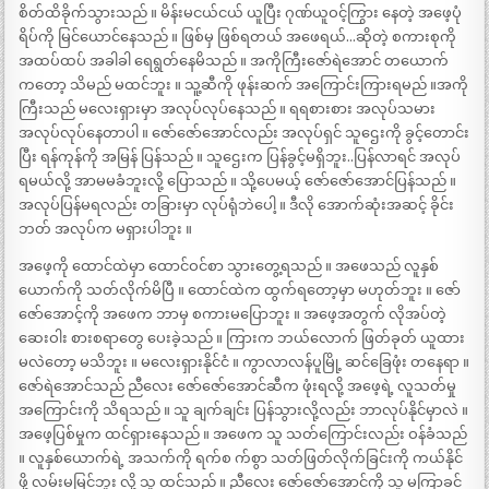
စိတ်ထိခိုက်သွားသည် ။ မိန်းမငယ်ငယ် ယူပြီး ဂုဏ်ယူဝင့်ကြွား နေတဲ့ အဖေ့ပုံ
ရိပ်ကို မြင်ယောင်နေသည် ။ ဖြစ်မှ ဖြစ်ရတယ် အဖေရယ်…ဆိုတဲ့ စကားစုကို
အထပ်ထပ် အခါခါ ရေရွတ်နေမိသည် ။ အကိုကြီးဇော်ရဲအောင် တယောက်
ကတော့ သိမည် မထင်ဘူး ။ သူ့ဆီကို ဖုန်းဆက် အကြောင်းကြားရမည် ။အကို
ကြီးသည် မလေးရှားမှာ အလုပ်လုပ်နေသည် ။ ရရစားစား အလုပ်သမား
အလုပ်လုပ်နေတာပါ ။ ဇော်ဇော်အောင်လည်း အလုပ်ရှင် သူဌေးကို ခွင့်တောင်း
ပြီး ရန်ကုန်ကို အမြန် ပြန်သည် ။ သူဌေးက ပြန်ခွင့်မရှိဘူး..ပြန်လာရင် အလုပ်
ရမယ်လို့ အာမမခံဘူးလို့ ပြောသည် ။ သို့ပေမယ့် ဇော်ဇော်အောင်ပြန်သည် ။
အလုပ်ပြန်မရလည်း တခြားမှာ လုပ်ရုံဘဲပေါ့ ။ ဒီလို အောက်ဆုံးအဆင့် ခိုင်း
ဘတ် အလုပ်က မရှားပါဘူး ။
အဖေ့ကို ထောင်ထဲမှာ ထောင်ဝင်စာ သွားတွေ့ရသည် ။ အဖေသည် လူနှစ်
ယောက်ကို သတ်လိုက်မိပြီ ။ ထောင်ထဲက ထွက်ရတော့မှာ မဟုတ်ဘူး ။ ဇော်
ဇော်အောင့်ကို အဖေက ဘာမှ စကားမပြောဘူး ။ အဖေ့အတွက် လိုအပ်တဲ့
ဆေးဝါး စားစရာတွေ ပေးခဲ့သည် ။ ကြားက ဘယ်လောက် ဖြတ်ခုတ် ယူထား
မလဲတော့ မသိဘူး ။ မလေးရှားနိုင်ငံ ။ ကွာလာလန်ပူမြို့ ဆင်ခြေဖုံး တနေရာ ။
ဇော်ရဲအောင်သည် ညီလေး ဇော်ဇော်အောင်ဆီက ဖုံးရလို့ အဖေ့ရဲ့ လူသတ်မှု
အကြောင်းကို သိရသည် ။ သူ ချက်ချင်း ပြန်သွားလို့လည်း ဘာလုပ်နိုင်မှာလဲ ။
အဖေ့ပြစ်မှုက ထင်ရှားနေသည် ။ အဖေက သူ သတ်ကြောင်းလည်း ဝန်ခံသည်
။ လူနှစ်ယောက်ရဲ့ အသက်ကို ရက်စ က်စွာ သတ်ဖြတ်လိုက်ခြင်းကို ကယ်နိုင်
ဖို့ လမ်းမမြင်ဘူး လို့ သူ ထင်သည် ။ ညီလေး ဇော်ဇော်အောင်ကို သူ မကြာခင်