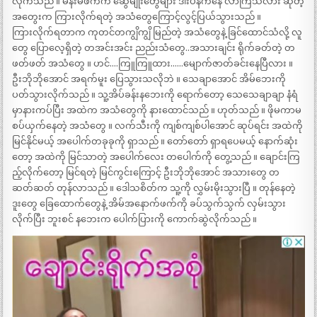
လိုက်သည် ။ မိန်းမဖက်က ဆွေမျိုးတွေများ ဒါးပိန်ကနေ လာကြသလား ဆိုတဲ့
အတွေးက ကြားလိုက်ရတဲ့ အသံတွေကြောင့်လွင့်ပြယ်သွားသည် ။
ကြားလိုက်ရတာက ကုတင်တကျွိကျွိ မြည်တဲ့ အသံတွေနဲ့ ခြင်ထောင်သံလို့ လူ
တွေ ပြောလေ့ရှိတဲ့ တအင်းအင်း ညည်းသံတွေ..အသားချင်း ရိုက်ခတ်တဲ့ တ
ဖတ်ဖတ် အသံတွေ ။ ဟင်….ကြူကြူထား……မျောက်ဇာတ်ခင်းနေပြီလား ။
ဦးဘိုဘိုအောင် အရက်မူး ပြေသွားသလိုဘဲ ။ သေချာအောင် အိမ်ဘေးကို
ပတ်သွားလိုက်သည် ။ သူ့အိပ်ခန်းနဘေးကို ရောက်တော့ သေသေချာချာ နံရံ
မှာနားကပ်ပြီး အထဲက အသံတွေကို နားထောင်သည် ။ ဟုတ်သည် ။ ဖိုမကာမ
စပ်ယှက်နေတဲ့ အသံတွေ ။ လက်သီးကို ကျစ်ကျစ်ပါအောင် ဆုပ်ရင်း အထဲကို
မြင်နိုင်မယ့် အပေါက်တခုခုကို ရှာသည် ။ တော်တော် ရှာရပေမယ့် နောက်ဆုံး
တော့ အထဲကို မြင်သာတဲ့ အပေါက်လေး တပေါက်ကို တွေ့သည် ။ ချောင်းကြ
ည့်လိုက်တော့ မြင်ရတဲ့ မြင်ကွင်းကြောင့် ဦးဘိုဘိုအောင် အသားတွေ တ
ဆတ်ဆတ် တုန်လာသည် ။ ဒေါသစိတ်က သူ့ကို လွှမ်းမိုးသွားပြီ ။ တုန်နေတဲ့
ဒူးတွေ ခြေထောက်တွေနဲ့ အိမ်အနောက်ဖက်ကို ခပ်သွက်သွက် လှမ်းသွား
လိုက်ပြီး ဘူးစင် နဘေးက ပေါက်ပြားကို ကောက်ဆွဲလိုက်သည် ။