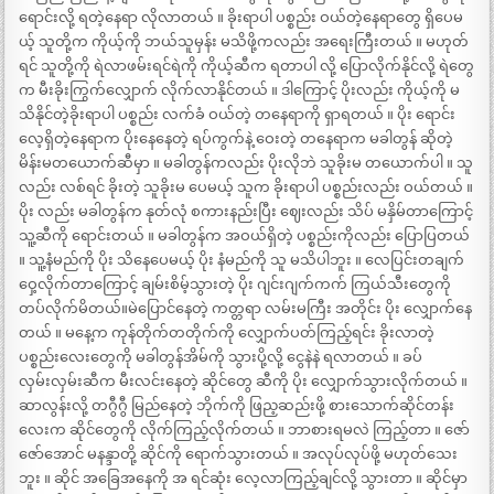
ရောင်းလို့ ရတဲ့နေရာ လိုလာတယ် ။ ခိုးရာပါ ပစ္စည်း ဝယ်တဲ့နေရာတွေ ရှိပေမ
ယ့် သူတို့က ကိုယ့်ကို ဘယ်သူမှန်း မသိဖို့ကလည်း အရေးကြီးတယ် ။ မဟုတ်
ရင် သူတို့ကို ရဲလာဖမ်းရင်ရဲကို ကိုယ့်ဆီက ရတာပါ လို့ ပြောလိုက်နိုင်လို့ ရဲတွေ
က မီးခိုးကြွက်လျှောက် လိုက်လာနိုင်တယ် ။ ဒါကြောင့် ပိုးလည်း ကိုယ့်ကို မ
သိနိုင်တဲ့ခိုးရာပါ ပစ္စည်း လက်ခံ ဝယ်တဲ့ တနေရာကို ရှာရတယ် ။ ပိုး ရောင်း
လေ့ရှိတဲ့နေရာက ပိုးနေနေတဲ့ ရပ်ကွက်နဲ့ ဝေးတဲ့ တနေရာက မခါတွန် ဆိုတဲ့
မိန်းမတယောက်ဆီမှာ ။ မခါတွန်ကလည်း ပိုးလိုဘဲ သူခိုးမ တယောက်ပါ ။ သူ
လည်း လစ်ရင် ခိုးတဲ့ သူခိုးမ ပေမယ့် သူက ခိုးရာပါ ပစ္စည်းလည်း ဝယ်တယ် ။
ပိုး လည်း မခါတွန်က နုတ်လုံ စကားနည်းပြီး ဈေးလည်း သိပ် မနှိမ်တာကြောင့်
သူ့ဆီကို ရောင်းတယ် ။ မခါတွန်က အဝယ်ရှိတဲ့ ပစ္စည်းကိုလည်း ပြောပြတယ်
။ သူ့နံမည်ကို ပိုး သိနေပေမယ့် ပိုး နံမည်ကို သူ မသိပါဘူး ။ လေပြင်းတချက်
ဝှေ့လိုက်တာကြောင့် ချမ်းစိမ့်သွားတဲ့ ပိုး ဂျင်းဂျက်ကက် ကြယ်သီးတွေကို
တပ်လိုက်မိတယ်။မဲပြောင်နေတဲ့ ကတ္တရာ လမ်းမကြီး အတိုင်း ပိုး လျှောက်နေ
တယ် ။ မနေ့က ကုန်တိုက်တတိုက်ကို လျှောက်ပတ်ကြည့်ရင်း ခိုးလာတဲ့
ပစ္စည်းလေးတွေကို မခါတွန်အိမ်ကို သွားပို့လို့ ငွေနဲနဲ ရလာတယ် ။ ခပ်
လှမ်းလှမ်းဆီက မီးလင်းနေတဲ့ ဆိုင်တွေ ဆီကို ပိုး လျှောက်သွားလိုက်တယ် ။
ဆာလွန်းလို့ တဂွီဂွီ မြည်နေတဲ့ ဘိုက်ကို ဖြည့ဆည်းဖို့ စားသောက်ဆိုင်တန်း
လေးက ဆိုင်တွေကို လိုက်ကြည့်လိုက်တယ် ။ ဘာစားရမလဲ ကြည့်တာ ။ ဇော်
ဇော်အောင် မနန္ဒာတို့ ဆိုင်ကို ရောက်သွားတယ် ။ အလုပ်လုပ်ဖို့ မဟုတ်သေး
ဘူး ။ ဆိုင် အခြေအနေကို အ ရင်ဆုံး လေ့လာကြည့်ချင်လို့ သွားတာ ။ ဆိုင်မှာ