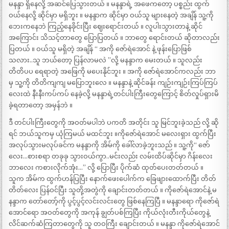
မနန္ဒာ ရှိနေလို့ အဆင်ပြေသွားတယ် ။ မနန္ဒာရဲ့ အဖေကတော့ ပစ္စည်း ထွက်
ဝယ်နေလို့ ဆိုင်မှာ မရှိဘူး ။ မနန္ဒာက ဆိုင်မှာ ဝယ်သူ များနေတဲ့ အချိန် သူ့ကို
ဘေးကနေဘဲ ကြည့်နေခိုင်းပြီး ဈေးရောင်းတယ် ။ လူပါးသွားတာနဲ့ ဆိုင်
အကြောင်း သိသင့်တာတွေ ပြောပြတယ် ။ ဘာတွေ ရောင်းတယ် ဆိုတာလည်း
ပြတယ် ။ ဝယ်သူ မရှိတဲ့ အချိန် “ အကို ဇော်ရဲအောင် နဲ့ ဖုန်းပြောဖြစ်
သလား..သူ ဘယ်တော့ ပြန်လာမလဲ ”လို့ မနန္ဒာက မေးတယ် ။ သူလည်း
တိတိပပ ရေရာတဲ့ အဖြေကို မပေးနိုင်ဘူး ။ အကို ဇော်ရဲအောင်ကလည်း ဘာ
မှ သူ့ကို တိတိကျကျ မပြောဘူးလေ ။ မနန္ဒာနဲ့ ဆိုင်ခန်း ကျဉ်းကျဉ်းကြပ်ကြပ်
လေးထဲ နီးနီးကပ်ကပ် နေခဲ့လို့ မနန္ဒာရဲ့တင်ပါးကြီးတွေကြောင့် စိတ်လှုပ်ရှားမိ
ခဲ့ရတာတော့ အမှန်ဘဲ ။
ဒီ တင်ပါးကြီးတွေကို အဝတ်မပါဘဲ ပကတိ အတိုင်း သူ မြင်ဘူးခဲ့သည် လို့ ဆို
ရင် ဘယ်သူကမှ ယုံကြမယ် မထင်ဘူး ။ကိုဇော်ရဲအောင် မလေးရှား ထွက်ပြီး
အလုပ်သွားမလုပ်ခင်က မနန္ဒာကို အိမ်ကို ခေါ်လာခဲ့ဘူးသည် ။ သူ့ကို“ ဇော်
လေး…စားစရာ တခုခု သွားဝယ်ကွာ..မင်းလည်း လမ်းထိပ်ဆိုင်မှာ ဂိန်းလေး
ဘာလေး ကစားလိုက်အုံး…” လို့ ပြောပြီး ပိုက်ဆံ ထုတ်ပေးတတ်တယ် ။
သူက အိမ်က ထွက်ဟန်ပြပြီး နောက်ဖေးပေါက်က ခြေဖျားထောက်ပြီး တိတ်
တိတ်လေး ပြန်ဝင်ပြီး သူတို့အတွဲကို ချောင်းတတ်တယ် ။ ကိုဇော်ရဲအောင်နဲ့ မ
နန္ဒာက တော်တော့်ကို ပွင့်ပွင့်လင်းလင်းတွေ ဖြစ်နေကြပြီ ။ မနန္ဒာရော ကိုဇော်ရဲ
အောင်ရော အဝတ်တွေကို အကုန် ချွတ်ပစ်ကြပြီး ကိုယ်လုံးတီးကိုယ်တွေနဲ့
လိင်ဆက်ဆံကြတာတွေကို သူ တဝကြီး ချောင်းတယ် ။ မနန္ဒာ ကိုဇော်ရဲအောင်