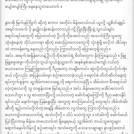
ပျော်ပျော်ကြီး နေနေသူတယောက် ။
နွားအို မြက်နုကြိုက် ဆိုတဲ့ စကား အတိုင်း မိန်းမငယ်ငယ် ယူလို့ သူ့စိတ်နဲ့ရုပ်
အရင်ကထက် ပို နုပျိုလန်းဆန်းလာသည် လို့ ပြုံးဖြီးဖြီးနဲ့ သူငယ်ချင်း
ရောင်းရင်းတွေကို ပြောတတ်တဲ့ ဦးဘိုဘိုအောင်သည် အသက်ကြီးသူတွေ
သုံးစွဲနေတဲ့ ဘိုင်ယာဂရာ ဆိုတဲ့ ဆေးပြားလေးတွေကို သုံးစွဲဖို့ မလိုဘဲ အိပ်ရာ
ထဲ တာဝန်ကျေ နေသည် လို့လည်း ကြွားဝါသလို ပြောလေ့ရှိသည် ။
အင်း..အရက်အရှိန်လေးနဲ့ ဦးဘိုဘိုအောင်ရဲ့ စိတ်တွေက နိုးကြွနေသည် ။ ဖြူ
ဖြူဖွေးဖွေး ကိုယ်လုံးသွယ်သွယ်နဲ့သူ့ထက် အနှစ်နှစ်ဆယ်ကျော် ငယ်တဲ့
မယားလေး ကြူကြူထားကို ဒီညတော့ တချီကောင်း ဆွဲလိုက်တွယ်လိုက်အုံး
မယ် လို့လည်း အပြန်လမ်းမှာ စဉ်းစားလာခဲ့သည် ။ မှောင်မဲ တိတ်ဆိတ်နေတဲ့
ရပ်ကွက်စွန်က သူ့အိမ်ကလေးရှေ့ကို ရောက်လာခဲ့ပြီ ။ အိမ်ထဲက မီးရောင်ဝါ
လဲ့လဲ့လေးကို သူ တစွန်းတစ မြင်ရသည် ။ အင်း..မိန်းမတော့ မအိပ်လောက်
သေးပါဘူး ။ သူ စားထားပြီးလို့ ဝယ်လာတဲ့ ခေါက်ဆွဲကြော်ကို ဒီည မစားနိုင်
ရင်လည်း မနက်ကျမှ ပြန်နွှေးပြီး အတူတူ စားကြမယ်လို့ တွေးရင်း အိမ်တံခါး
ဆီကို ချဉ်းကပ်လိုက်တဲ့အချိန် အိမ်ထဲက လူသံတွေ ကြားလိုက်ရသည် ။
ယောကျ်ားတယောက်ရဲ့ အသံလိုလို ။ သိပ် မသဲကွဲဘူး ။ တံခါးကို ခေါက်မယ်
ပြင်ပြီးကာမှ မိန်းမ တယောက်ထဲ ရှိနေရမယ့် သူ့အိမ်ထဲ ဘယ်သူတွေများ
ရောက်နေပါလိမ့်လို့ စဉ်းစားရင်း အသံတွေကို သေသေချာချာ နားစွင့်ထောင်