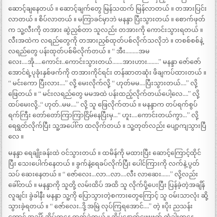
ဆောင့်ချနေတယ် ။ ဆောင့်ချက်တွေ မြန်သထက် မြန်လာတယ် ။ တအားပြင်း
လာတယ် ။ စိပ်လာတယ် ။ မကြာခင်မှာဘဲ မနန္ဒာ ပြီးသွားတယ် ။ စောက်ဖုတ်
က သူ့လီးကို တအား ဆွဲညှစ်တာ သူလည်း တအားကို ကောင်းသွားရတယ် ။
လီးအထဲက လရည်တွေကို တအားညှစ်ထုတ်ပစ်လိုက်သလိုဘဲ ။ တစစ်စစ်နဲ့
လရည်တွေ ပန်းထုတ်ပစ်မိလိုက်တယ် ။ “ အီး………အမ
လေး….အို…..ကောင်း..ကောင်းသွားတယ်…….အားဟား……..” မနန္ဒာ ဇော်ဇော်
အောင်ရဲ့ပုခုံးနှစ်ဖက်ကို တအားကိုင်ရင်း တန်ဆာတဆုံး ဖိချကပ်ထားတယ် ။
“ မင်းကော ပြီးလား….” လို့ မေးလိုက်လို့ “ ဟုတ်မမ….ပြီးသွားတယ်….” လို့
ဖြေတယ် ။ “ မင်းလရည်တွေ မမအထဲ ပန်းထည့်လိုက်တယ်ပေါ့လေ….” လို့
ထပ်မေးလို့..“ ဟုတ်..မမ….” လို့ သူ ဖြေလိုက်တယ် ။ မနန္ဒာက တပ်ရက်စွပ်
ရက်ကြီး တော်တော်ကြာကြာငြိမ်နေပြီးမှ…“ ဟူး….ကောင်းတယ်ကွာ…” လို့
ရေရွတ်လိုက်ပြီး သူ့အပေါ်က ထလိုက်တယ် ။ သူ့တုတ်လည်း ပျော့ကျသွားပြီ
လေ ။
မနန္ဒာ ရေချိုးခန်းထဲ ဝင်သွားတယ် ။ ထမိန်ကို မထားပြီး ဆောင့်ကြောင့်ထိုင်
ပြီး သေးပေါက်နေတယ် ။ ခွက်နဲ့ရေခပ်လိုက်ပြီး ပေါင်ကြားကို လက်နဲ့ ပွတ်
သပ် ဆေးနေတယ် ။ “ ဇော်လေး…လာ…လာ….လီး လာဆေး……” လို့လည်း
ခေါ်တယ် ။ မနန္ဒာကို သူတို့ လမ်းထိပ် အထိ သူ လိုက်ပို့ပေးပြီး ပြန်ခဲ့တဲ့အချိန်
လူချင်း ခွဲခါနီး မနန္ဒာ သူ့ကို ပြောသွားတဲ့စကားတွေကြောင့် သူ ဝမ်းသာလုံး ဆို့
သွားခဲ့ရတယ် ။ “ ဇော်လေး..ဒို့ အမြဲ လုပ်ကြရအောင်….” တဲ့ ။ပိုး ညသန်း
ကောင် အချိန် အိမ်ကနေ ထွက်ခဲ့တယ် ။ အိမ်နောက်ဖေးဖက် တံခါးကနေ