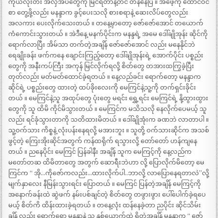
ကိုယ်လုံးတီး အလှအပတွေကို မြင်ရတာနဲ့တင် တန်နေပြီ ။ အဖေ့ကို ထောင်ဝင်
စာ တွေ့ဖို့လည်း မနန္ဒာက ခွင့်ပေးသလို စားစရာနဲ့ ဆေးလိပ်တွေလည်း
အလကား ပေးလိုက်သေးတယ် ။ တနေ့မှာတော့ ဇော်ဇော်အောင် တယောက်
ကံကောင်းသွားတယ် ။ အဲဒီနေ့ မနက်ပိုင်းက မနန္ဒရဲ့ အမေ ဒေါ်ချိုအုန်း ဆိုင်ကို
ရောက်လာပြီး အိမ်သာ တက်တဲ့အချိန် ဇော်ဇော်အောင် လည်း မနေနိုင်ဘဲ
ရေချိုးခန်း ဖက်ကနေ ချောင်းကြည့်တော့ ဒေါ်ချိုအုန်းရဲ့ အောက်ပိုင်း ပစ္စည်း
တွေကို အနီးကပ်ကြီး အကုန် မြင်လိုက်ရလို့ စိတ်တွေ တအားထကြွခဲ့ပြီး
တုတ်လည်း မတ်မတ်ထောင်ခဲ့ရတယ် ။ နေ့လည်ခင်း ရောက်တော့ မနန္ဒာက
ဆိုင်ရဲ့ ပစ္စည်းတွေ ထားတဲ့ ထပ်ခိုးလေးကို မေကြင်နဲ့သူ့ကို တက်ရှင်းခိုင်း
တယ် ။ မေကြင်နဲ့သူ အထုပ်တွေ ပုံးတွေ မရင်း ရွှေ့ရင်း မေကြင်ရဲ့ နို့ထွားထွား
တွေကို သူ ထိမိ ကိုင်မိသွားတယ် ။ မေကြင်က မသိသလို နေလိုက်ပေမယ့် သူ
လည်း ရင်ခုံသွားတာကို သတိထားမိတယ် ။ ဒေါ်ချိုအုံးက ခဏဘဲ လာတာပါ ။
သူ့ဝက်သား ကိစ္စနဲ့ လုံးပန်းနေရလို့ မအားဘူး ။ သူတို့ ဝက်သားဆိုင်က အသစ်
ဖွင့်တဲ့ ကြေးအိုးဆိုင်အတွက် ကန်ထရိုက် ရသွားလို့ တော်တော် ဟန်ကျနေ
တယ် ။ ညနေပိုင်း မေကြင် ပြန်ခါနီး အချိန် သူက မေကြင့်ကို နေ့လည်က
မတော်တဆ ထိမိတာတွေ အတွက် ဆောရီးဘဲဟာ လို့ ပြောလိုက်မိတော့ မေ
ကြင်က “ အို…ကိုဇော်ကလည်း…ထားလိုက်ပါ..ဘာလို့ လာပြောနေရတာလဲ”လို့
မျက်နှာလေး နီမြန်းသွားရင်း ပြောတယ် ။ မေကြင် ပြန်တဲ့အချိန် မေကြင့်ကို
အနောက်ခန်းထဲ ဆွဲဖက် နမ်းပစ်ချင်တဲ့ စိတ်တွေ တဖွားဖွား ပေါ်ပေါက်ခဲ့ရပေ
မယ့် စိတ်ကိ ထိန်းထားခဲ့ရတယ် ။ တနေ့လုံး ထန်နေခဲ့တာ ညပိုင်း ဆိုင်သိမ်း
ချိန် လည်း ရောက်ရော မနန္ဒာနဲ့ သူ နှစ်ယောက်ထဲ ရှိတဲ့အချိန် မနန္ဒာက “ ဇော်