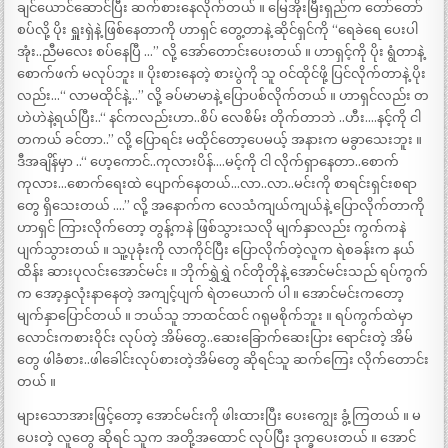
ချင်ယောင်ဆောင်ပြီး ဆက်စားနေလိုက်တယ် ။ မြေအိုးမြီးရှည်က တော်တော်
စပ်လို့ ပိုး ရှူးရှဲနဲ့ ဖြစ်နေတာကို ဟာရှင် တွေ့တာနဲ့ ဆိုင်ရှင်ကို “ရေခဲရေ ပေးပါ
အုံး..ညီမလေး စပ်နေပြီ …” လို့ အော်တောင်းပေးတယ် ။ ဟာရှင့်ကို ပိုး ရွံတာနဲ့
စောက်ဖက် မလုပ်ဘူး ။ ပိုးစားနေတဲ့ စားပွဲကို သူ ဝင်ထိုင်ဖို့ ပြင်လိုက်တာနဲ့ ပိုး
လည်း…“ လာမထိုင်နဲ့…” လို့ ခပ်မာမာနဲ့ ပြောပစ်လိုက်တယ် ။ ဟာရှင်လည်း တ
ဟဲဟဲနဲ့ရယ်ပြီး..“ နင်ကလည်းဟာ..စိပ် လေစိမ်း တိုက်တာဘဲ ..ဟီး….နင့်ကို ငါ
တကယ် ခင်တာ..” လို့ ပြောရင်း မထိုင်တော့ပေမယ့် အနားက မခွာသေးဘူး ။
ဒီအချိန်မှာ ..“ ဟေ့ကောင်..ကုလားပိန်….မင့်ကို ငါ လိုက်ရှာနေတာ..စောက်
ကုလား…စောက်ရေးထဲ ပျောက်နေတယ်…လာ..လာ..မင်းကို စာရင်းရှင်းစရာ
တွေ ရှိသေးတယ် ….” လို့ အနောက်က လေသံကျယ်ကျယ်နဲ့ ပြောလိုက်တာကို
ဟာရှင် ကြားလိုက်တော့ တွန့်ကနဲ ဖြစ်သွားသလို မျက်နှာလည်း ကွက်ကနဲ
ပျက်သွားတယ် ။ သူ့ပုခုံးကို လာကိုင်ပြီး ပြောလိုက်တဲ့လူက ရဲစခန်းက နယ်
ထိန်း ဆားပုလင်းအောင်မင်း ။ ဘိုက်ရွှဲရွှဲ ဂင်တိုတိုနဲ့ အောင်မင်းသည် ရပ်ကွက်
က အော့နှလုံးနာနေတဲ့ အကျင့်ပျက် ရဲတယောက် ပါ ။ အောင်မင်းကတော့
မျက်နှာပြောင်တယ် ။ ဘယ်သူ ဘာထင်ထင် ဂရုမစိုက်ဘူး ။ ရပ်ကွက်ထဲမှာ
လောင်းကစားဝိုင်း လုပ်တဲ့ အိမ်တွေ..ဆေးခြောက်ဆေးပြား ရောင်းတဲ့ အိမ်
တွေ ဖါခံစား..ဖါခေါင်းလုပ်စားတဲ့အိမ်တွေ ဆိုရင်သူ ဆက်ကြေး လိုက်တောင်း
တယ် ။
များသောအားဖြင့်တော့ အောင်မင်းကို ဖါးထားပြီး ပေးကျွေး ခွံ့ကြတယ် ။ မ
ပေးတဲ့ လူတွေ ဆိုရင် သူက အတို့အထောင် လုပ်ပြီး ဒုက္ခပေးတယ် ။ အောင်