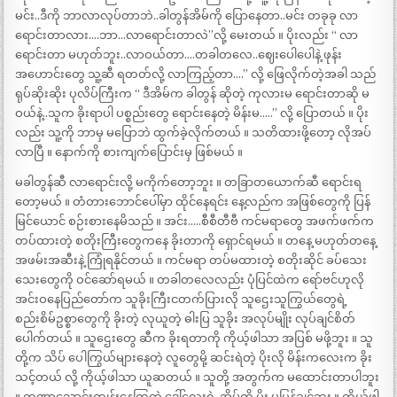
မင်း..ဒီကို ဘာလာလုပ်တာဘဲ..ခါတွန်အိမ်ကို ပြောနေတာ..မင်း တခုခု လာ
ရောင်းတာလား….ဘာ…လာရောင်းတာလဲ”လို့ မေးတယ် ။ ပိုးလည်း “ လာ
ရောင်းတာ မဟုတ်ဘူး..လာဝယ်တာ….တခါတလေ..ဈေးပေါပေါနဲ့ ဖုန်း
အဟောင်းတွေ သူ့ဆီ ရတတ်လို့ လာကြည့်တာ….” လို့ ဖြေလိုက်တဲ့အခါ သည်
ရုပ်ဆိုးဆိုး ပုလိပ်ကြီးက “ ဒီအိမ်က ခါတွန် ဆိုတဲ့ ကုလားမ ရောင်းတာဆို မ
ဝယ်နဲ့..သူက ခိုးရာပါ ပစ္စည်းတွေ ရောင်းနေတဲ့ မိန်းမ…..” လို့ ပြောတယ် ။ ပိုး
လည်း သူ့ကို ဘာမှ မပြောဘဲ ထွက်ခဲ့လိုက်တယ် ။ သတိထားဖို့တော့ လိုအပ်
လာပြီ ။ နောက်ကို စားကျက်ပြောင်းမှ ဖြစ်မယ် ။
မခါတွန်ဆီ လာရောင်းလို့ မကိုက်တော့ဘူး ။ တခြာတယောက်ဆီ ရောင်းရ
တော့မယ် ။ တံတားဘောင်ပေါ်မှာ ထိုင်နေရင်း နေ့လည်က အဖြစ်တွေကို ပြန်
မြင်ယောင် စဉ်းစားနေမိသည် ။ အင်း…..စီစီတီဗီ ကင်မရာတွေ အဖက်ဖက်က
တပ်ထားတဲ့ စတိုးကြီးတွေကနေ ခိုးတာကို ရှောင်ရမယ် ။ တနေ့ မဟုတ်တနေ့
အဖမ်းအဆီးနဲ့ ကြုံရနိုင်တယ် ။ ကင်မရာ တပ်မထားတဲ့ စတိုးဆိုင် ခပ်သေး
သေးတွေကို ဝင်ဆော်ရမယ် ။ တခါတလေလည်း ပုံပြင်ထဲက ရော်ဗင်ဟုလို
အင်းဝနေပြည်တော်က သူခိုးကြီးငတက်ပြားလို သူဌေးသူကြွယ်တွေရဲ့
စည်းစိမ်ဥစ္စာတွေကို ခိုးတဲ့ လုယူတဲ့ ဓါးပြ သူခိုး အလုပ်မျိုး လုပ်ချင်စိတ်
ပေါက်တယ် ။ သူဌေးတွေ ဆီက ခိုးရတာကို ကိုယ့်ဖါသာ အပြစ် မဖို့ဘူး ။ သူ
တို့က သိပ် ပေါကြွယ်များနေတဲ့ လူတွေမို့ ဆင်းရဲတဲ့ ပိုးလို မိန်းကလေးက ခိုး
သင့်တယ် လို့ ကိုယ့်ဖါသာ ယူဆတယ် ။ သူတို့ အတွက်က မထောင်းတာပါဘူး
။ တဏှာသောင်းကျန်းနေကြတဲ့ ဒေါ်လေးရဲ့ အိမ်ကို ပိုး မပြန်ချင်ဘူး ။ ကိုယ့်ဖါ