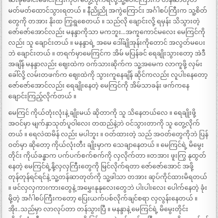
မတ်မတ်ထောင်သွားရတယ် ။ နီညိုညို အကွဲကြောင်း အင်္ဂါစပ်ကြီးက သူ့စိတ်
တွေကို တအား နိုးထ ကြွရွစေတယ် ။ သည်လို ချောင်းလို့ ရမှန်း သိသွားတဲ့
ဇော်ဇော်အောင်လည်း မနန္ဒာကိုသာ မကဘူး…အကူကောင်မလေး မေကြင်ကို
လည်း သူ ချောင်းတယ် ။ မနန္ဒာရဲ့ အမေ ဒေါ်ချိုအုန်းကိုတောင် အလွတ်မပေး
ဘဲ ချောင်းတယ် ။ တရက်မှာမေကြင်က အိမ် မပြန်ခင် ရေချိုးသွားတော့ အဲဒီ
အချိန် မနန္ဒာလည်း ဈေးထဲက ဝက်သားဆိုက်က သူ့အမေက လာကူဖို့ လှမ်း
ခေါ်လို့ လမ်းတဖက်က ဈေးထဲကို သွားကူနေချိန် ဆိုင်ကလည်း လူပါးနေတော့
ဇော်ဇော်အောင်လည်း ရေချိုးနေတဲ့ မေကြင်ကို အိမ်သာခန်း ဖက်ကနေ
ချောင်းကြည့်လိုက်တယ် ။
မေကြင် ကိုယ်တုံးလုံးနဲ့ ချိုးမယ် ဆိုတာကို သူ သိနေတယ်လေ ။ ရေချိုးဖို့
အဝင်မှာ မျက်နှာသုတ်ပူဝါလေး တထည်နဲ့ဘဲ ဝင်သွားတာကို သူ တွေ့လိုက်
တယ် ။ ရေလဲထမိန် လည်း မပါဘူး ။ ဝတ်ထားတဲ့ သည် အဝတ်တွေကိုဘဲ ပြန်
ဝတ်မှာ ဆိုတော့ ကိုယ်လုံးတီး ချိုးမှာက သေချာနေတယ် ။ မေကြင်ရဲ့ မိမွေး
တိုင်း ကိုယ်ခန္ဓာက ပက်ပက်စက်စက်ကို လှလိုက်တာ ။တအား ဖူးကြွ နုထွတ်
နေတဲ့ မေကြင်ရဲ့နို့လှလှကြီးတွေကို မြင်လိုက်ရတာ ဇော်ဇော်အောင် အဖို့
တုန်တုန်ရင်ရင်နဲ့ သူ့တန်ဆာတုတ်ကို သူ့ဖါသာ တအား ဆုပ်ကိုင်ထားမိရတယ်
။ ဖင်လှလှကားကားတွေနဲ့ အမွှေးနုနုလေးတွေဘဲ ပါးပါးလေး ပေါက်နေတဲ့ ခုံး
မို့တဲ့ အင်္ဂါစပ်ကြီးကတော့ ပြေးယက်ပစ်လိုက်ချင်စရာ လှလွန်းနေတယ် ။
အိုး..သည်မှာ လာလုပ်တာ တန်သွားပြီ ။ မနန္ဒာနဲ့ မေကြင်ရဲ့ မိမွေးတိုင်း