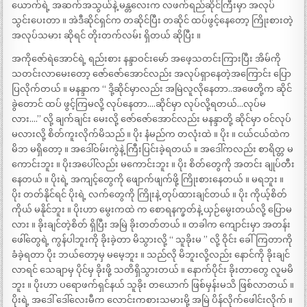
ယောက်ရဲ့ အဆက်အသွယ်နဲ့ မန္တလေးက လဖက်ရည်ဆိုင်ကြီးမှာ အလုပ်
သွင်းပေးတာ ။ အဲဒီဆိုင်ရှင်က တဆိုင်ပြီး တဆိုင် ထပ်ဖွင့်နေတော့ ကြိုးစားတဲ့
အလုပ်သမား ဆိုရင် တိုးတက်လမ်း ရှိတယ် ဆိုပြီး ။
အကိုဇော်ရဲအောင်ရဲ့ ရည်းစား နန္ဒာဝင်းမော် အဖေ့သတင်းကြားပြီး အိမ်ကို
သတင်းလာမေးတော့ ဇော်ဇော်အောင်လည်း အလုပ်ရှာနေတဲ့အကြောင်း ပြော
ပြလိုက်တယ် ။ မနန္ဒာက “ ဒို့ဆိုင်မှာလည်း အမြဲလူလိုနေတာ..အဖေတို့က ဆိုင်
ခွဲတောင် ထပ် ဖွင့်ကြမလို့ လုပ်နေတာ….ဆိုင်မှာ လုပ်လို့ရတယ်…လုပ်မ
လား….” လို့ ချက်ချင်း မေးလို့ ဇော်ဇော်အောင်လည်း မနန္ဒာတို့ ဆိုင်မှာ ဝင်လုပ်
မလားလို့ စိတ်ကူးလိုက်မိသည် ။ ပိုး နံမည်က တလုံးထဲ ။ ပိုး ။ ငယ်ငယ်ထဲက
မိဘ မရှိတော့ ။ အဒေါ်ဝမ်းကွဲနဲ့ ကြီးပြင်းခဲ့ရတယ် ။ အဒေါ်ကလည်း စာရိတ္တ မ
ကောင်းဘူး ။ ပိုးအပေါ်လည်း မကောင်းဘူး ။ ပိုး စိတ်တွေကို အတင်း ချုပ်တီး
နေတယ် ။ ပိုးရဲ့ အကျင့်တွေကို ဖျောက်ဖျက်ဖို့ ကြိုးစားနေတယ် ။ မရဘူး ။
ပိုး တတ်နိုင်ရင် ပိုးရဲ့ လက်တွေကို ကြိုးနဲ့ တုပ်ထားချင်တယ် ။ ပိုး ကိုယ့်စိတ်
ကိုယ် မနိုင်ဘူး ။ ပိုးဟာ မွေးကထဲ က စောရနက္ခတ်နဲ့ ယှဉ်မွေးတယ်လို့ ပြောမ
လား ။ ခိုးချင်တဲ့စိတ် ရှိပြီး အမြဲ ခိုးတတ်တယ် ။ တခါက ကျောင်းမှာ အတန်း
ဖေါ်တွေရဲ့ ကွန်ပါဘူးကို ခိုးခဲ့တာ မိသွားလို့ “ သူခိုးမ ” လို့ ဝိုင်း ခေါ်ကြတာကို
ခံခဲ့ရတာ ပိုး ဘယ်တော့မှ မမေ့ဘူး ။ သည်လို မိဘူးလို့လည်း နောင်ကို ခိုးချင်
လာရင် သေချာမှ ပိုင်မှ ခိုးဖို့ သတိရှိသွားတယ် ။ နောက်ပိုင်း ခိုးတာတွေ လူမမိ
ဘူး ။ ပိုးဟာ ပရောဖက်ရှင်နယ် သူခိုး တယောက် ဖြစ်မှန်းမသိ ဖြစ်လာတယ် ။
ပိုးရဲ့ အဒေါ် ဒေါ်လေးမီက လောင်းကစားသမားမို့ အမြဲ ပိန်လိုက်ဖေါင်းလိုက် ။