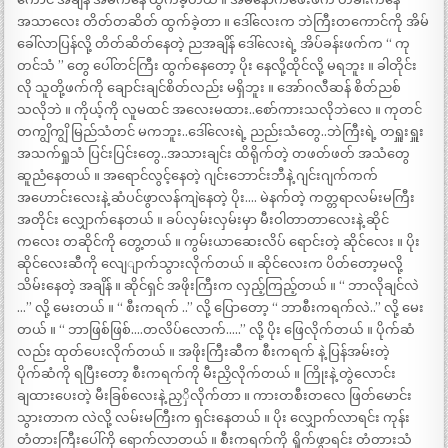
အသာလေး တိတ်တဆိတ် ထွက်ခဲ့တာ ။ ဒေါ်လေးက ဘဲကြီးတကောင်ကို အိမ်
ခေါ်လာပြန်လို့ တိတ်ဆိတ်နေတဲ့ ညအချိန် ဒေါ်လေးရဲ့ အိပ်ခန်းဖက်က “ ကု
တင်သံ ” တွေ ပေါ်တင်ကြီး ထွက်နေတော့ ပိုး နေလို့ထိုင်လို့ မရဘူး ။ ခါတိုင်း
လို သူတို့ဖက်ကို ချောင်းချင်စိတ်လည်း မရှိဘူး ။ အော်ဂလီဆန် စိတ်ညစ်
သလိုဘဲ ။ ကိုယ့်ကို လူမထင် အလေးမထား..စော်ကားသလိုဘဲလေ ။ ကုတင်
တကျွိကျွိ မြည်သံတင် မကဘူး..ဒေါ်လေးရဲ့ ညည်းသံတွေ..ဘဲကြီးရဲ့ တရှူးရှူး
အသက်ရှုသံ ပြင်းပြင်းတွေ..အသားချင်း ထိရိုက်တဲ့ တဖတ်ဖတ် အသံတွေ
ဆူညံနေတယ် ။ အရောင်လွင့်နေတဲ့ ဂျင်းဘောင်းဘီနဲ့ ဂျင်းဂျက်ကက်
အဟောင်းလေးနဲ့ ဆံပင်ဖွာလန်ကျဲနေတဲ့ ပိုး…. မဲနက်တဲ့ ကတ္တရာလမ်းမကြီး
အတိုင်း လျှောက်နေတယ် ။ ခပ်လှမ်းလှမ်းမှာ မီးဝါတာတာလေးနဲ့ ဆိုင်
ကလေး တဆိုင်ကို တွေ့တယ် ။ ကွမ်းယာဆေးလိပ် ရောင်းတဲ့ ဆိုင်လေး ။ ပိုး
ဆိုင်လေးဆီကို လျေျာက်သွားလိုက်တယ် ။ ဆိုင်လေးက ပိတ်တော့မလို့
သိမ်းနေတဲ့ အချိန် ။ ဆိုင်ရှင် အဖိုးကြီးက လှည့်ကြည့်တယ် ။ “ ဘာလိုချင်လဲ
…” လို့ မေးတယ် ။ “ စီးကရက် ..” လို့ ပြောတော့ “ ဘာစီးကရက်လဲ..” လို့ မေး
တယ် ။ “ ဘာဖြစ်ဖြစ်….တလိပ်လောက်…..” လို့ ပိုး ဖြေလိုက်တယ် ။ ပိုက်ဆံ
လည်း ထုတ်ပေးလိုက်တယ် ။ အဖိုးကြီးဆီက စီးကရက် နဲ့ ပြန်အမ်းတဲ့
ပိုက်ဆံကို ရပြီးတော့ စီးကရက်ကို မီးညှိလိုက်တယ် ။ ကြိုးနဲ့ တွဲလောင်း
ချထားပေးတဲ့ မီးခြစ်လေးနဲ့ ညှှိလိုက်တာ ။ ကားတစီးတလေ ဖြတ်မောင်း
သွားတာက လဲလို့ လမ်းမကြီးက ရှင်းနေတယ် ။ ပိုး လျှောက်လာရင်း ကုန်း
တံတားကြီးပေါ်ကို ရောက်လာတယ် ။ စီးကရက်ကို ရှိုက်ဖွာရင်း တံတားသံ