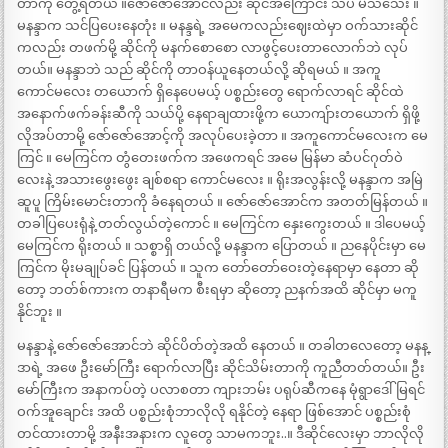
တာကို တွေ့ရတယ် ။ဇော်ဇော်အောင်လည်း ဆိုင်အကြောင်း သိပ် မသိသေး ။
မနန္ဒာက သင်ပြပေးနေတုံး ။ မနန္ဒရဲ့ အမေကလည်းဈေးထဲမှာ ဝက်သားဆိုင်
ကလည်း တဖက်မို့ ဆိုင်ကို မနက်စောစော လာဖွင့်ပေးတာလောက်ဘဲ လုပ်
တယ်။ မနန္ဒာဘဲ သည် ဆိုင်ကို တာဝန်ယူနေတယ်လို့ ဆိုရမယ် ။ အကူ
ကောင်မလေး တယောက် ရှိနေပေမယ့် ပစ္စည်းတွေ ရောက်လာရင် ဆိုင်ထဲ
အနောက်ဖက်ခန်းဆီကို သယ်ပို့ နေရာချထားဖို့က ယောကျ်ားတယောက် ရှိဖို့
လိုအပ်တာမို့ ဇော်ဇော်အောင့်ကို အလုပ်ပေးခဲ့တာ ။ အကူကောင်မလေးက မေ
ကြင် ။ မေကြင်က တွံတေးဖက်က အဖေကရင် အမေ မြန်မာ ဆံပင်ဂုတ်ဝဲ
လေးနဲ့ အသားဖွေးဖွေး ချစ်စရာ ကောင်မလေး ။ ရိုးအလွန်းလို့ မနန္ဒာက အမြဲ
ဆူပူ ကြိမ်းမောင်းတာကို ခံနေရတယ် ။ ဇော်ဇော်အောင်က အတတ်မြန်တယ် ။
တခါပြပေးရုံနဲ့ တတ်လွယ်တဲ့ကောင် ။ မေကြင်က နှေးကွေးတယ် ။ ဒါပေမယ့်
မေကြင်က ရိုးတယ် ။ သစ္စာရှိ တယ်လို့ မနန္ဒာက ပြောတယ် ။ ညနေပိုင်းမှာ မေ
ကြင်က မိုးမချုပ်ခင် ပြန်တယ် ။ သူက တော်တော်ဝေးတဲ့နေရာမှာ နေတာ ဆို
တော့ ဘတ်စ်ကားက တနာရီမက စီးရမှာ ဆိုတော့ ညနက်အထိ ဆိုင်မှာ မကူ
နိုင်ဘူး ။
မနန္ဒာနဲ့ ဇော်ဇော်အောင်ဘဲ ဆိုင်ပိတ်တဲ့အထိ နေတယ် ။ တခါတလေတော့ မနန္
ဒာရဲ့ အဖေ ဦးမော်ကြီး ရောက်လာပြီး ဆိုင်သိမ်းတာကို ကူညီတတ်တယ်။ ဦး
မော်ကြီးက အနာကပ်တဲ့ ပလာစတာ ကျားဘမ်း ပရုပ်ဆီကနေ မုံရွာဒေါ်မြရင်
ဝက်အူချောင်း အထိ ပစ္စည်းစုံဘာလိုလို ရနိုင်တဲ့ နေရာ ဖြစ်အောင် ပစ္စည်းစုံ
တင်ထားတာမို့ အနီးအနားက လူတွေ သာမကဘူး..။ ဒီဆိုင်လေးမှာ ဘာလိုလို