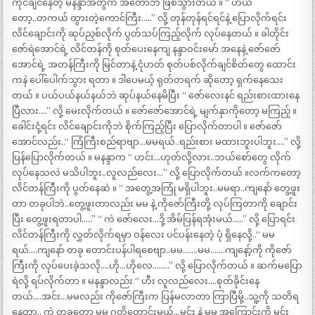
ကိုင်ချင်နေတဲ့ မနန္ဒာအတွက် အတော်ဘဲ ဖြစ်သွားတယ် ။ “ ဟယ်
တော့..တကယ် ထွားတဲ့ကောင်ကြီး…..” လို့ တုန်တုန်ရင်ရင်နဲ့ ပြောလိုက်ရင်း
လိင်ချောင်းကို ဆုပ်ညှစ်လိုက် ပွတ်သပ်ကြည့်လိုက် လုပ်နေတယ် ။ ခါတိုင်း
ဇော်ရဲအောင်ရဲ့ လိင်တန်ကို စုတ်ပေးနေကျ နန္ဒာဝင်းမော် အနေနဲ့ ဇော်ဇော်
အောင်ရဲ့ အတန်ကြီးကို မြင်တာနဲ့ ငုံဟတ် စုတ်ပစ်လိုက်ချင်စိတ်တွေ ထောင်း
ကနဲ ပေါ်ပေါက်သွား ရတာ ။ ဒါပေမယ့် ရုတ်တရက် ဆိုတော့ ရှက်နေသေး
တယ် ။ ပယ်ပယ်နယ်နယ်ဘဲ ဆုပ်နယ်နေမိပြီး “ ဇော်လေးနင် ရည်းစားထားနေ
ပြီလား….” လို့ မေးလိုက်တယ် ။ ဇော်ဇော်အောင်ရဲ့ မျက်နှာကိုတော့ မကြည့် ။
ခေါင်းငုံ့ရင်း လိင်ချောင်းကိုဘဲ စိုက်ကြည့်ပြီး ပြောလိုက်တာပါ ။ ဇော်ဇော်
အောင်လည်း..“ ကြံကြီးစည်ရာဗျာ…မမရယ်..ရည်းစား မထားဘူးပါဘူး….” လို့
ပြန်ပြောလိုက်တယ် ။ မနန္ဒာက “ ဟင်း…ဟုတ်လို့လား..ဘယ်စော်တွေ လိုက်
လုပ်နေသလဲ မသိပါဘူး..လူလည်လေး…” လို့ ပြောလိုက်တယ် ။လက်ကတော့
လိင်တန်ကြီးကို ပွတ်နေဆဲ ။ “ အတွေ့အကြုံ မရှိပါဘူး..မမရာ..ကျနော် တွေ့ဖူး
တာ တခုပါဘဲ..တွေ့ဖူးတာလည်း မမ နဲ့ ကိုဇော်ကြီးတို့ လုပ်ကြတာကို ချောင်း
ပြီး တွေ့ဖူးရတာပါ…..” “ ကဲ ဇော်လေး…ဒို့ အိမ်ပြန်ရအုံးမယ်…..” လို့ ပြောရင်း
လိင်တန်ကြီးကို လွှတ်လိုက်ရမှာ ဝန်လေး ပင်ပန်းနေတဲ့ ပုံ ရှိနေလို့..“ မမ
ရယ်….ကျနော် တခု တောင်းပန်ပါရစေဗျာ..မမ…….မမ…….ကျနော့်ကို ကိုဇော်
ကြီးကို လုပ်ပေးခဲ့သလို….ဟို…ဟိုလေ……..” လို့ ပြောလိုက်တယ် ။ ဆက်မပြော
ရဲလို့ ရပ်လိုက်တာ ။ မနန္ဒာလည်း “ ဟီး လူလည်လေး….စုတ်ခိုင်းနေ
တယ်….အင်း…မမလည်း ကိုဇော်ကြီးက ပြန်မလာတာ ကြာပြီမို့..သူ့ကို သတိရ
နေတာ.. ကဲ တခုတော့ မမ ဂတိတောင်းမယ်…မင်း နဲ့ မမ အကြောင်းကို မင်း