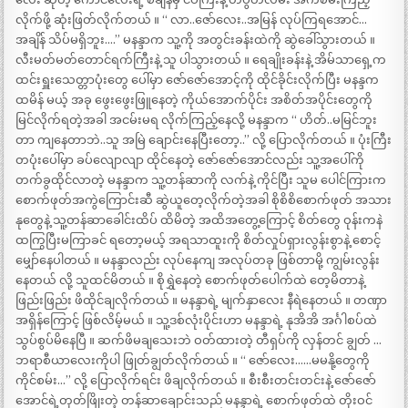
လိုက်ဖို့ ဆုံးဖြတ်လိုက်တယ် ။ “ လာ..ဇော်လေး..အမြန် လုပ်ကြရအောင်…
အချိန် သိပ်မရှိဘူး….” မနန္ဒာက သူ့ကို အတွင်းခန်းထဲကို ဆွဲခေါ်သွားတယ် ။
လီးမတ်မတ်တောင်ရက်ကြီးနဲ့ သူ ပါသွားတယ် ။ ရေချိုးခန်းနဲ့ အိမ်သာရှေ့က
ထင်းရှူးသေတ္တာပုံးတွေ ပေါ်မှာ ဇော်ဇော်အောင့်ကို ထိုင်ခိုင်းလိုက်ပြီး မနန္ဒက
ထမိန် မယ့် အခု ဖွေးဖွေးဖြူနေတဲ့ ကိုယ်အောက်ပိုင်း အစိတ်အပိုင်းတွေကို
မြင်လိုက်ရတဲ့အခါ အငမ်းမရ လိုက်ကြည့်နေလို့ မနန္ဒာက “ ဟိတ်..မမြင်ဘူး
တာ ကျနေတာဘဲ..သူ အမြဲ ချောင်းနေပြီးတော့..” လို့ ပြောလိုက်တယ် ။ ပုံးကြီး
တပုံးပေါ်မှာ ခပ်လျောလျာ ထိုင်နေတဲ့ ဇော်ဇော်အောင်လည်း သူ့အပေါ်ကို
တက်ခွထိုင်လာတဲ့ မနန္ဒာက သူ့တန်ဆာကို လက်နဲ့ ကိုင်ပြီး သူမ ပေါင်ကြားက
စောက်ဖုတ်အကွဲကြောင်းဆီ ဆွဲယူတေ့လိုက်တဲ့အခါ စိုစိစိစောက်ဖုတ် အသား
နုတွေနဲ့ သူ့တန်ဆာခေါင်းထိပ် ထိမိတဲ့ အထိအတွေ့ကြောင့် စိတ်တွေ ဝုန်းကနဲ
ထကြွပြီးမကြာခင် ရတော့မယ့် အရသာထူးကို စိတ်လှုပ်ရှားလွန်းစွာနဲ့ စောင့်
မျှော်နေပါတယ် ။ မနန္ဒာလည်း လုပ်နေကျ အလုပ်တခု ဖြစ်တာမို့ ကျွမ်းလွန်း
နေတယ် လို့ သူထင်မိတယ် ။ စိုရွှဲနေတဲ့ စောက်ဖုတ်ပေါက်ထဲ တေ့မိတာနဲ့
ဖြည်းဖြည်း ဖိထိုင်ချလိုက်တယ် ။ မနန္ဒာရဲ့ မျက်နှာလေး နီရဲနေတယ် ။ တဏှာ
အရှိန်ကြောင့် ဖြစ်လိမ့်မယ် ။ သူ့ဒစ်လုံးပိုင်းဟာ မနန္ဒာရဲ့ နုအိအိ အင်္ဂါစပ်ထဲ
သွပ်စွပ်မိနေပြီ ။ ဆက်ဖိမချသေးဘဲ ဝတ်ထားတဲ့ တီရှပ်ကို လှန်တင် ချွတ် …
ဘရာစီယာလေးကိုပါ ဖြုတ်ချွတ်လိုက်တယ် ။ “ ဇော်လေး……မမနို့တွေကို
ကိုင်စမ်း…” လို့ ပြောလိုက်ရင်း ဖိချလိုက်တယ် ။ စီးစီးတင်းတင်းနဲ့ ဇော်ဇော်
အောင်ရဲ့တုတ်ဖြိုးတဲ့ တန်ဆာချောင်းသည် မနန္ဒာရဲ့ စောက်ဖုတ်ထဲ တိုးဝင်