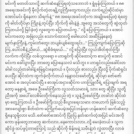
မင်းကို မတတ်သာလို့ ဆက်ဆံနေကြရတဲ့သဘောဘဲ ။ ရွံမုန်းကြတယ် ။ ၈၈
အရေးအခင်းကို မှီလိုက်တဲ့တချို့လူကြီးတွေကလည်း လက်ရည်ဆိုင်ထဲမှာ
အောင်မင်း ရှိနေတာ သိရက်နဲ့ “ ၈၈ အရေးအခင်းတုံးက အချိုးမပြေတဲ့ ရဲတွေ
ကို ဓါတ်တိုင်မှာ ကြိုးနဲ့ တုပ်ပြီး ဘိုက်ကို ဓါးနဲ့ခွဲ..အူတွေ အသဲတွေကို ဆွဲထုတ်
ကြတယ်လို့ မြင်ခဲ့တဲ့ လူတွေက ပြောတယ်ကွ..” လို့ ပြောကြတယ် ။ အောင်
မင်းကတော့ အမြဲလည်း သောက်ထားလို့ ဖေါယောင် အဆီပြန်နေတဲ့
မျက်နှာကြီးနဲ့..ကွမ်းတံတွေး တပျစ်ပျစ်ထွေးရင်း…“ ကြည့်ကျက်ပြောကြဆို
ကြ..ပေါ်လစီနဲ့ ညိမယ်….ဆွဲစိခံရမယ်….” လို့ ပြောပြီး လွယ်အိတ်စုတ်ကြီး
လက်က ကိုင်ပြီး လစ်သွားရော ။ ဟာရှင်ကို ဆိုင်ထောင့်က စားပွဲကို အောင်
မင်းက ခေါ်သွားပြီး ဘာတွေ ပြောနေသလဲ မသိဘူး ။ ဟာရှင်လည်းခေါင်းတ
ခါခါ လည်တခါခါနဲ့ ဖြေရှင်းနေတယ် ။ ပိုးလည်း စားလည်း ပြီးလို့ ပိုက်ဆံရှင်း
ပေးပြီး ဆိုင်ထဲက ထွက်ခဲ့လိုက်တယ် ။နန္ဒာဝင်းမော်တို့ရဲ့ ဆိုင်မှာ ဇော်ဇော်
အောင် စ အလုပ်ဆင်းပြီ ။ စာအုပ်အငှားဆိုင်က ဟာကြူလီရဲ့ ပြောချက် အရ
တော့ မနန္ဒာရဲ့ အဖေ ဦးမော်ကြီးက လူသတ်သမားရဲ့ သား တွေ ဆိုပြီး သူတို့
ညီအကို အပေါ် လေစိမ်းတိုက်နေသည် တဲ့ ။ သူနဲ့ ဦးမော်ကြီး တခါဘဲ ဆိုင်ထဲ
မှာ တွေ့ကြတယ် ။ ဦးမော်ကြီးသည် စီးပွားရေးသမား တယောက် ဖြစ်သည့်
အားလျော်စွာ စိတ်ထဲက မကြိုက်ပေမဲ့အပြင်ဘန်းမှာ ဟန်ဆောင် ဆက်ဆံလေ့
ရှိနေသူမို့လား မသိ..ဇော်ဇော်အောင်ကို ပြုံးပြ နုတ်ဆက်တဲ့အပြင် မင်းအကို
ကော ဖုန်းတွေဘာတွေ ဆက်လား..နေကောင်းလား..လို့ မေးခဲ့တယ် ။ သူက
ဆိုင်ခွဲ ထပ်ဖွင့်တာကြောင့် သည် ဆိုင်ကို မိန်းမနဲ့ သမီးနဲ့ဘဲ လွှဲထားပြီး လာခဲ