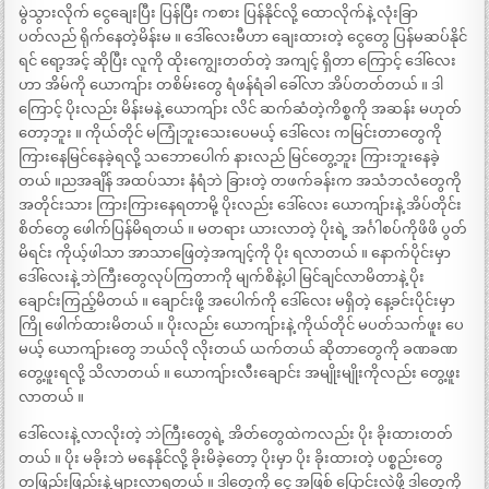
မွဲသွားလိုက် ငွေချေးပြီး ပြန်ပြီး ကစား ပြန်နိုင်လို့ ထောလိုက်နဲ့ လုံးခြာ
ပတ်လည် ရိုက်နေတဲ့မိန်းမ ။ ဒေါ်လေးမီဟာ ချေးထားတဲ့ ငွေတွေ ပြန်မဆပ်နိုင်
ရင် ရော့အင့် ဆိုပြီး လူကို ထိုးကျွေးတတ်တဲ့ အကျင့် ရှိတာ ကြောင့် ဒေါ်လေး
ဟာ အိမ်ကို ယောကျ်ား တစိမ်းတွေ ရံဖန်ရံခါ ခေါ်လာ အိပ်တတ်တယ် ။ ဒါ
ကြောင့် ပိုးလည်း မိန်းမနဲ့ ယောကျ်ား လိင် ဆက်ဆံတဲ့ကိစ္စကို အဆန်း မဟုတ်
တော့ဘူး ။ ကိုယ်တိုင် မကြုံဘူးသေးပေမယ့် ဒေါ်လေး ကမြင်းတာတွေကို
ကြားနေမြင်နေခဲ့ရလို့ သဘောပေါက် နားလည် မြင်တွေ့ဘူး ကြားဘူးနေခဲ့
တယ် ။ညအချိန် အထပ်သား နံရံဘဲ ခြားတဲ့ တဖက်ခန်းက အသံဘလံတွေကို
အတိုင်းသား ကြားကြားနေရတာမို့ ပိုးလည်း ဒေါ်လေး ယောကျ်ားနဲ့ အိပ်တိုင်း
စိတ်တွေ ဖေါက်ပြန်မိရတယ် ။ မတရား ယားလာတဲ့ ပိုးရဲ့ အင်္ဂါစပ်ကိုဖိဖိ ပွတ်
မိရင်း ကိုယ့်ဖါသာ အာသာဖြေတဲ့အကျင့်ကို ပိုး ရလာတယ် ။ နောက်ပိုင်းမှာ
ဒေါ်လေးနဲ့ ဘဲကြီးတွေလုပ်ကြတာကို မျက်စိနဲ့ပါ မြင်ချင်လာမိတာနဲ့ ပိုး
ချောင်းကြည့်မိတယ် ။ ချောင်းဖို့ အပေါက်ကို ဒေါ်လေး မရှိတဲ့ နေ့ခင်းပိုင်းမှာ
ကြို ဖေါက်ထားမိတယ် ။ ပိုးလည်း ယောကျ်ားနဲ့ ကိုယ်တိုင် မပတ်သက်ဖူး ပေ
မယ့် ယောကျ်ားတွေ ဘယ်လို လိုးတယ် ယက်တယ် ဆိုတာတွေကို ခဏခဏ
တွေ့ဖူးရလို့ သိလာတယ် ။ ယောကျ်ားလီးချောင်း အမျိုးမျိုးကိုလည်း တွေ့ဖူး
လာတယ် ။
ဒေါ်လေးနဲ့ လာလိုးတဲ့ ဘဲကြီးတွေရဲ့ အိတ်တွေထဲကလည်း ပိုး ခိုးထားတတ်
တယ် ။ ပိုး မခိုးဘဲ မနေနိုင်လို့ ခိုးမိခဲ့တော့ ပိုးမှာ ပိုး ခိုးထားတဲ့ ပစ္စည်းတွေ
တဖြည်းဖြည်းနဲ့ များလာရတယ် ။ ဒါတွေကို ငွေ အဖြစ် ပြောင်းလဲဖို့ ဒါတွေကို