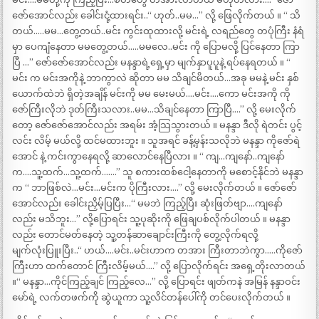
ဇော်အောင်လည်း ခေါင်းငုံ့ထားရင်း..“ ဟုတ်..မမ…” လို့ ဖြေလိုက်တယ် ။ “ သိ
တယ်…..မမ…တွေ့တယ်..မင်း ကွင်းထုထားလို့ မင်းရဲ့ လရည်တွေ တပုံကြီး နံရံ
မှာ ပေကျံနေတာ မမတွေ့တယ်…..မမလေ..မင်း ကို ပြောမလို့ ပြင်နေတာ ကြာ
ပြီ …” ဇော်ဇော်အောင်လည်း မနန္ဒာရဲ့ရှေ့မှာ မျက်နှာပူပူနဲ့ ရပ်နေရတယ် ။ “
မင်း က မင်းအကိုနဲ့ ဘာကွာလဲ ဆိုတာ မမ သိချင်မိတယ်…အခု မမနဲ့ မင်း နှစ်
ယောက်ထဲဘဲ ရှိတဲ့အချိန် မင်းကို မမ မေးမယ်….မင်း….ကော မင်းအကို ကို
ဇော်ကြီးလိုဘဲ ဒုတ်ကြီးသလား..မမ…သိချင်နေတာ ကြာပြီ….” လို့ မေးလိုက်
တော့ ဇော်ဇော်အောင်လည်း အရမ်း အံ့သြသွားတယ် ။ မနန္ဒာ ဒီလို ရဲတင်း ပွင့်
လင်း လိမ့် မယ်လို့ ထင်မထားဘူး ။ သူအရင် ခန့်မှန်းသလိုဘဲ မနန္ဒာ ကိုဇော်ရဲ
အောင် နဲ့ ကင်းကွာနေရလို့ ဆာလောင်နေပြီလား ။ “ ကျ…ကျနော်..ကျနော်
က….သူ့ထက်…သူ့ထက်…….” သူ စကားထစ်ငေါ့နေတာကို မစောင့်နိုင်ဘဲ မနန္ဒာ
က “ ဘာဖြစ်လဲ…မင်း…မင်းက ပိုကြီးလား….” လို့ မေးလိုက်တယ် ။ ဇော်ဇော်
အောင်လည်း ခေါင်းညှိမ့်ပြပြီး…“ မမဘဲ ကြည့်ပြီး ဆုံးဖြတ်ဗျာ….ကျနော်
လည်း မသိဘူး…” လို့ပြောရင်း သူ့ပုဆိုးကို ဖြေချပစ်လိုက်ပါတယ် ။ မနန္ဒာ
လည်း တောင်မတ်နေတဲ့ သူ့တန်ဆာချောင်းကြီးကို တွေ့လိုက်ရလို့
မျက်လုံးပြူးပြီး..“ ဟယ်….မင်း..မင်းဟာက တအား ကြီးတာဘဲကွာ…..ကိုဇော်
ကြီးဟာ ထက်တောင် ကြီးလိမ့်မယ်….” လို့ ပြောလိုက်ရင်း အရှေ့တိုးလာတယ်
။“ မနန္ဒာ…ကိုင်ကြည့်ချင် ကြည့်လေ…” လို့ ပြောရင်း ဖျတ်ကနဲ အမြန် နန္ဒာဝင်း
မော်ရဲ့ လက်တဖက်ကို ဆွဲယူကာ သူ့လိင်တန်ပေါ်ကို တင်ပေးလိုက်တယ် ။