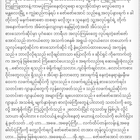
ကြူကြူထားနဲ့ ကာမပွဲကြမ်းနေတဲ့လူရော သွေးအိုင်ထဲမှာ မလှုပ်တော့ ။
မန္တလေးမြို့ ။ ကျွဲဆည်ကန်ရပ် ။ ဇော်ဇော်အောင် သည်နေ့ အလုပ်နားရက် ။ ခါ
တိုင်းလို မနက်စောစော ထစရာ မလိုဘူး ။ သူနေတဲ့ သူ့အလုပ်ရှင်ရဲ့ တိုက်
အနောက်ဖက်က အိမ်တန်းလျားမှာ နေမြင့်တဲ့အထိ အိပ်သည် ။
စားသောက်ဆိုင်မှာ ပုဂံဆေး ဘာရီဟ အလုပ်ကြမ်းတွေ လုပ်ရတဲ့ဇော်ဇော်
အောင်သည် တကယ်တော့ အသက်၁၈နှစ် အရွယ် လူငယ်လေး တယောက် ။
သူလုပ်နေတဲ့ဆိုင်က စားသောက်ဆိုင် လို့ နံမည်တပ်ထားပေမယ့် အကုန်ရ
သည် ။ ဘာလိုလိုရသည် ။လိုချင်တာသာ ပြောလိုက် ။ ဆိုင်ရှင် ကိုကောက်တွဲ
က အကုန် ဖြစ်အောင် ကြံဆောင်ပေးသည် ။ အရက်လည်းရ ဆေးမျိုးစုံလည်း
ရ …စော်လည်း ရသည် ။ ဖဲရိုက်ချင်သလား..ဂျင်ဖိုက်ချင်လား…လောင်းကစား
ဝိုင်းတွေလည်း ရှိသည် ။ အိပ်ရာ နိုးလာတော့ အားရက်မို့ နေတဲ့နေရာနဲ့မနီးမ
ဝေးက လဖက်ရည်ဆိုင်ကို သွားသည် ။ လဖက်ရည်နဲ့ မုန့် စားသောက်ရင်း
သတင်းစာ ဂျာနယ်တွေကို လှန်လှောဖတ်သည် ။ သည် လဖက်ရည်ဆိုင်က
သတင်းစာ ဂျာနယ်တွေ အများကြီး ချပေးထားသည် ။ ဇော်ဇော်အောင်သည်
ဂျာနယ် အသစ်ရဲ့ မျက်နှာဖုံးမှာ စာလုံးမဲကြီးတွေနဲ့ ပါလာတဲ့ သတင်းကို တွေ့
လို့ အာရုံစိုက်ပြီး ကြည့်လိုက်သည် ။ ၂လောင်းပြိုင် လူသတ်မှု ဖြစ်ပွါး လှိုင်
သာယာ ဆိုပါလား ။ လင်ငယ်နဲ့ ပျော်ပါးနေတဲ့ မယားနဲ့ လင်ငယ်ကို ပေါက်ပြား
နဲ့ ခုတ်သတ် …တဲ့ ဟာ…..အဖေ…အဖေ့ပုံကြီး…. လက်ထိပ်တန်းလန်းနဲ့ အဖေ့
ဓါတ်ပုံကြီးကို တွေ့လိုက်ရလို့ ဇော်ဇော်အောင် တအား တုန်လှုပ်သွားသည် ။
ဟား….ဖြစ်မှ ဖြစ်ရပလေ..အဖေရယ်…….အို..ဗျာ…….. ဇော်ဇော်အောင် တအား