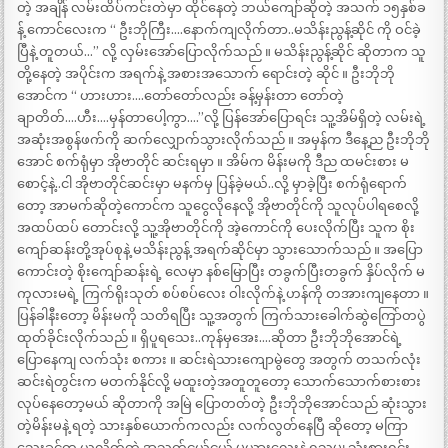
တဲ့ အချိန် လမ်းထိပ်ကင်းတဲမှာ ထိုင်နေတဲ့ ဘယ်ကျော်ဆိုတဲ့ အသက် ၁၅နှစ်ခ
န့် ကောင်လေးက “ ဦးဘိုကြီး….နောက်ကျလိုက်တာ..မသိန်းညွန့်ဆိုင် ကို ဝင်ခဲ့
ပြီနဲ့ တူတယ်…” လို့ လှမ်းအော်ပြောလိုက်သည် ။ မသိန်းညွန့်ဆိုင် ဆိုတာက သူ
တို့နေတဲ့ အပိုင်းက အရက်နဲ့ အစားအသောက် ရောင်းတဲ့ ဆိုင် ။ ဦးဘိုဘို
အောင်က “ ဟားဟား….တော်တော်လည်း ခန့်မှန်းတာ တော်တဲ့
ချာတိတ်….ဟီး….မှန်တာပေါ့ကွာ….”လို့ ပြန်အော်ပြောရင်း သူ့အိမ်ရှိတဲ့ လမ်းရဲ့
အဆုံးအစွန်ဖက်ကို ဆက်လျှောက်သွားလိုက်သည် ။ အမှန်က ဒီနေ့ည ဦးဘိုဘို
အောင် စက်ရုံမှာ အိုဗာတိုင် ဆင်းရမှာ ။ အိမ်က မိန်းမကို ဒီည ထမင်းစား မ
စောင့်နဲ့..ငါ အိုဗာတိုင်ဆင်းမှာ မနက်မှ ပြန်ခဲ့မယ်..လို့ မှာခဲ့ပြီး စက်ရုံရောက်
တော့ အာမက်ဆိုတဲ့ကောင်က သူငွေလိုနေလို့ အိုဗာတိုင်ကို သူလုပ်ပါရစေလို့
အထပ်ထပ် တောင်းလို့ သူ့အိုဗာတိုင်ကို အဲ့ကောင်ကို ပေးလိုက်ပြီး သူက စိုး
ကျော်ဆန်းတို့အုပ်စုနဲ့ မသိန်းညွန့် အရက်ဆိုင်မှာ သွားသောက်သည် ။ အပြော
ကောင်းတဲ့ စိုးကျော်ဆန်းရဲ့ လေမှာ နစ်မြောပြီး တခွက်ပြီးတခွက် နှိပ်လိုက် မ
ကုလားမရဲ့ ကြက်ရိုးသုတ် စပ်စပ်လေး ဝါးလိုက်နဲ့ ဟန်ကို တအားကျနေတာ ။
ပြန်ခါနီးတော့ မိန်းမကို သတိရပြီး သူ့အတွက် ကြက်သားခေါက်ဆွဲကြော်တပွဲ
ထုတ်ခိုင်းလိုက်သည် ။ ရှိပူရသေး..ကုန်မှအေး….ဆိုတာ ဦးဘိုဘိုအောင်ရဲ့
ပြောနေကျ လက်သုံး စကား ။ ဆင်းရဲသားကျောမွဲတွေ အတွက် တသက်လုံး
ဆင်းရဲတွင်းက မတက်နိုင်လို့ မထူးတဲ့အတူတူတော့ သောက်သောက်စားစား
လုပ်နေတော့မယ် ဆိုတာကို အမြဲ ပြောတတ်တဲ့ ဦးဘိုဘိုအောင်သည် ဆုံးသွား
တဲ့မိန်းမနဲ့ ရတဲ့ သားနှစ်ယောက်ကလည်း လက်လွတ်နေပြီ ဆိုတော့ မကြာ
သေးခင်က ယူလိုက်တဲ့ အသက်ငယ်ငယ် မယားလေးနဲ့ ရသမျှ သုံးစားရင်း