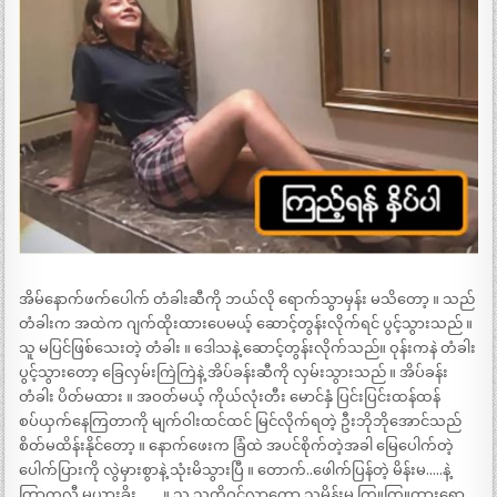
အိမ်နောက်ဖက်ပေါက် တံခါးဆီကို ဘယ်လို ရောက်သွာမှန်း မသိတော့ ။ သည်
တံခါးက အထဲက ဂျက်ထိုးထားပေမယ့် ဆောင့်တွန်းလိုက်ရင် ပွင့်သွားသည် ။
သူ မပြင်ဖြစ်သေးတဲ့ တံခါး ။ ဒေါသနဲ့ ဆောင့်တွန်းလိုက်သည်။ ဝုန်းကနဲ တံခါး
ပွင့်သွားတော့ ခြေလှမ်းကြဲကြဲနဲ့ အိပ်ခန်းဆီကို လှမ်းသွားသည် ။ အိပ်ခန်း
တံခါး ပိတ်မထား ။ အဝတ်မယ့် ကိုယ်လုံးတီး မောင်နှံ ပြင်းပြင်းထန်ထန်
စပ်ယှက်နေကြတာကို မျက်ဝါးထင်ထင် မြင်လိုက်ရတဲ့ ဦးဘိုဘိုအောင်သည်
စိတ်မထိန်းနိုင်တော့ ။ နောက်ဖေးက ခြံထဲ အပင်စိုက်တဲ့အခါ မြေပေါက်တဲ့
ပေါက်ပြားကို လွဲမှားစွာနဲ့ သုံးမိသွားပြီ ။ တောက်..ဖေါက်ပြန်တဲ့ မိန်းမ…..နဲ့
ကြာကူလီ မယားခိုး……..။ သူ သတိဝင်လာတော့ သူ့မိန်းမ ကြူကြူထားရော