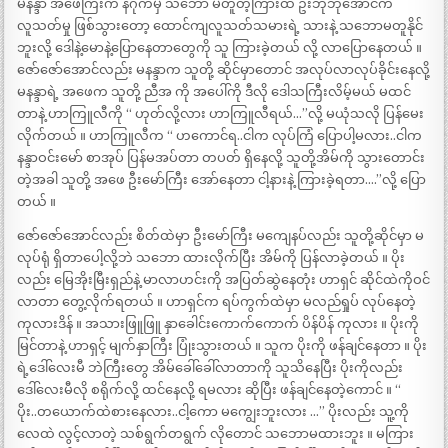
မနန္ဒာ အဖေကြီးက နဂိုကမှ သဘော မတူတဲ့ကြားထဲ ဦးဘိုဘိုအောင်က
လူသတ်မှု ဖြစ်သွားတော့ ထောင်ကျလူသတ်သမားရဲ့ သားနဲ့ သဘောမတူနိုင်
ဘူးလို့ ဒေါနဲ့မောနဲ့ပြောနေတာတွေကို သူ ကြားခဲ့တယ် လို့ လာပြောနေတယ် ။
ဇော်ဇော်အောင်လည်း မနန္ဒာက သူတို့ ဆိုင်မှာတောင် အလုပ်လာလုပ်ခိုင်းနေလို့
မနန္ဒာရဲ့ အဖေက သူတို့ ညီအ ကို အပေါ်ကို ဒီလို ဒေါသကြီးလိမ့်မယ် မထင်
တာနဲ့ ဟာကြူလီကို “ ဟုတ်လို့လား ဟာကြူလီရယ်…”လို့ မယုံသလို ပြန်မေး
လိုက်တယ် ။ ဟာကြူလီက “ ဟကောင်ရ..ငါက လုပ်ကြံ ပြောပါ့မလား..ငါက
နန္ဒာဝင်းမော် စာအုပ် ပြန်မအပ်တာ တပတ် ရှိနေလို့ သူတို့အိမ်ကို သွားတောင်း
တဲ့အခါ သူတို့ အဖေ ဦးမော်ကြီး အော်နေတာ ငါ့နားနဲ့ ကြားခဲ့ရတာ….”လို့ ပြော
တယ် ။
ဇော်ဇော်အောင်လည်း စိတ်ထဲမှာ ဦးမော်ကြီး မကျေနပ်လည်း သူတို့ဆိုင်မှာ မ
လုပ်ရုံ ရှိတာပေါ့လို့ဘဲ သဘော ထားလိုက်ပြီး အိမ်ကို ပြန်လာခဲ့တယ် ။ ပိုး
လည်း မြေအိုးမြီးရှည်နဲ့ မာလာဟင်းကို အပြတ်ဆွဲနေတုံး ဟာရှင် ဆိုင်ထဲကိုဝင်
လာတာ တွေ့လိုက်ရတယ် ။ ဟာရှင်က ရပ်ကွက်ထဲမှာ မလည်ရှုပ် လုပ်နေတဲ့
ကုလားဒိန် ။ အသားဖြူဖြူ နှာခေါင်းကောက်ကောက် ပိန်ပိန် ကုလား ။ ပိုးကို
မြင်တာနဲ့ ဟာရှင့် မျက်နှာကြီး ပြုံးသွားတယ် ။ သူက ပိုးကို ဖန်ချင်နေတာ ။ ပိုး
ရဲ့ဒေါ်လေးမီ ဘဲကြီးတွေ အိမ်ခေါ်ခေါ်လာတာကို သူသိနေပြီး ပိုးကိုလည်း
ဒေါ်လေးမီလို စရိုက်လို့ ထင်နေလို့ ရမလား ဆိုပြီး ဖန်ချင်နေတဲ့ကောင် ။ “
ပိုး..တယောက်ထဲစားနေလား..ငါ့ကော မကျွေးဘူးလား …” ပိုးလည်း သူ့ကို
လေထဲ လွင့်လာတဲ့ သစ်ရွက်တရွက် လိုတောင် သဘောမထားဘူး ။ မကြား