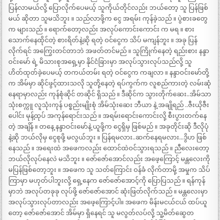
ပြန်လာမယ်လို့ ပြောလိုက်ပေမယ့် သူကိုယ်တိုင်လည်း ဘယ်တော့ သူ ပြန်ဖြစ်
မယ် ဆိုတာ သူမသိဘူး ။ သည်လာဖို့က ငွေ အရမ်း ကုန်ခဲ့သည် ။ ပွဲစားခတွေ
က များသည် ။ ရောက်တော့လည်း အလုပ်ကောင်းကောင်း က မရ ။ စား
သောက်နေထိုင်တဲ့ စားရိတ်နဲ့ဆို ရတဲ့ ဝင်ငွေက သိပ် မကျန်ဘူး ။ အခု ပြန်
လိုက်ရင် အကြွေးတင်တာဘဲ အဖတ်တင်မည် ။ သူကြိုက်နေတဲ့ ရည်းစား နန္ဒာ
ဝင်းမော် ရဲ့ မိသားစုအရှေ့မှာ နိုင်ငံခြားမှာ အလုပ်သွားလုပ်သည်လို့ သူ
ဟိတ်ထုတ်ခဲ့ပေမယ့် တကယ်တမ်း ရတဲ့ ဝင်ငွေက ကချလာ ။ နန္ဒာဝင်းမော်တို့
က အိမ်မှာ ဆိုင်ဖွင့်ထားသလို သူတို့နေတဲ့ ရပ်ကွက်က လူစည်ကားတဲ့ လမ်းဆုံ
နေရာမှာလည်း ကုန်စုံဆိုင် တဆိုင် ရှိသည် ။ ဒီဆိုင်က သွားတိုက်ဆေး..အိမ်သာ
သုံးစက္ကူ လူသုံးကုန် ပစ္စည်းမျိုးစုံ အိမ်သုံးဆေး ဘီယာ နဲ့ အချိုရည် ..ဇီးယိုဇီး
ပေါင်း မုန့်ထုပ် အကုန်ရောင်းသည် ။ အရမ်းရောင်းကောင်းလို့ စီးပွားတက်နေ
တဲ့ အချိန် ။ တနေ့ နန္ဒာဝင်းမော်နဲ့ ယူဖို့က ငွေရှိမှ ဖြစ်မည် ။ အခုတိုင်းဆို ဒီလိုပုံ
နဲ့ဆို ဘယ်လိုမှ ငွေစုဖို့ မလွယ်ဘူး ။ ပြန်ရမလား..ဆက်နေရမလား…ဒွိဟ ဖြစ်
နေသည် ။ အရေးထဲ အဖေကလည်း ထောင်ထဲဝင်သွားရသည် ။ ညီလေးတော့
ဘယ်လိုလုပ်နေလဲ မသိဘူး ။ ဇော်ဇော်အောင်လည်း အဖေ့ကြောင့် မန္တလေးကို
မပြန်ဖြစ်တော့ဘူး ။ အဖေက သူ သတ်ကြောင်း ဝန်ခံ လိုက်တာမို့ အမှုက သိပ်
ကြာမှာ မဟုတ်ပါဘူးလို့ ရှေ့နေက ဇော်ဇော်အောင့်ကို ပြောပြသည် ။ ရန်ကုန်
မှာဘဲ အလုပ်တခုခု လုပ်ဖို့ ဇော်ဇော်အောင် ဆုံးဖြတ်လိုက်သည် ။ မန္တလေးမှာ
အလုပ်သွားလုပ်တာလည်း အဖေ့ကြောင့်ပါ။ အဖေက မိန်းမငယ်ငယ် ထပ်ယူ
တော့ ဇော်ဇော်အောင် အိမ်မှာ ရှိနေရင် သူ မလွတ်လပ်လို့ သူ့မိတ်ဆွေတ