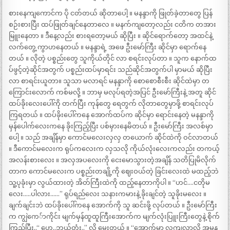
စားနေကျကောင်က ပို ငတ်တယ် ဆိုတာပေါ့ ။ မနန္ဒာကို ဖြုတ်ခဲ့တာတွေ ပြန်
စဉ်းစားပြီး ထပ်ဖြုတ်ချင်နေတာလေ ။ မနက်ကျတော့လည်း ငတိက တအား
မြူးနေတာ ။ ဒီနေ့လည်း စားရတော့မယ် ဆိုပြီး ။ ဆိုင်ရောက်တော့ အထင်နဲ့
လက်တွေ့ ကွာဟနေတယ် ။ မနန္ဒာရဲ့ အဖေ ဦးမော်ကြီး ဆိုင်မှာ ရောက်နေ
တယ် ။ လိုတဲ့ ပစ္စည်းတွေ သူကိုယ်တိုင် လာ စရင်းလုပ်တာ ။ သူက နောက်ထ
ပ်ဖွင့်တဲ့ဆိုင်အတွက် ပစ္စည်းထပ်မှာရင်း သည်ဆိုင်အတွက်ပါ မှာမယ် ဆိုပြီး
လာ စာရင်းယူတာ။ သူသာ မလာရင် မနန္ဒာကို စောစောစီးစီး ဆိုင်ထဲမှာ တ
ကြောင်းလောက် ကစ်မလို့ ။ ဘာမှ မလုပ်ရတဲ့အပြင် ဦးမော်ကြီးနဲ့ အတူ ဆိုင်
ထပ်ခိုးလေးပေါ်ကို တက်ပြီး ကုန်တွေ ရေတွက် လိုတာတွေမှာဖို့ စာရင်းလုပ်
ကြရတယ် ။ ထပ်ခိုးပေါ်ကနေ အောက်ထပ်က ဆိုင်မှာ ရောင်းနေတဲ့ မနန္ဒာကို
မှန်ပေါက်လေးကနေ ခိုးကြည့်ပြီး ပစ်မှားနေမိတယ် ။ ဦးမော်ကြီး အလစ်မှာ
ပေါ့ ။ သည် အချိန်မှာ ကောင်မလေးလှလှ တယောက် ဆိုင်ထဲကို ဝင်လာတယ်
။ ဒီကောင်မလေးက ရုပ်ကလေးက လှသလို ကိုယ်လုံးလေးကလည်း တကယ့်
အလန်းစားလေး ။ အလှအပလေးကို ငေးမောသွားတဲ့အချိန် သတိပြုမိလိုက်
တာက ကောင်မလေးက ပစ္စည်းတချို့ကို ဈေးဝယ်တဲ့ ခြင်းလေးထဲ မထည့်ဘဲ
သူ့ပုခုံးမှာ လွယ်ထားတဲ့ အိတ်ကြီးထဲကို ထည့်နေတာကိုပါ ။ “ဟင်….ငတိုမ
လေး…..ပါလား……” ရုပ်ရည်လေး သနားကမားနဲ့ ခိုးချင်တဲ့ သူခိုးမလေး ။
ချက်ချင်းဘဲ ထပ်ခိုးပေါ်ကနေ အောက်ကို သူ ဆင်းဖို့ လုပ်တယ် ။ ဦးမော်ကြီး
က ကျွဲကေ်ာကိုင်း မျက်မှန်ထူထူကြီးအောက်က မျက်လုံးပြူးကြီးတွေနဲ့ စိုက်
ကြည့်ပြီး..“ ဟေ့..ဘယ်တုံး..” လို့ မေးတယ် ။ “အောက်မှာ လူကျလာလို့ အမန