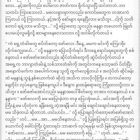
လေး….နင့်အကိုလည်း ပေါ်မလာ ဇာတ်ကား ရိုက်သွားပြီ ထင်တာဘဲ..ဘာ
သတင်း ကြားသေးလဲ… မလေးရှားမှာကလည်း ကောင်မတွေက တအားကဲ
ကြတယ် လို့ ကြားတယ်..နင့်အကို စော်များ ရနေပြီလား မသိဘူး….ငါ့ကို သတိ
တောင် ရရဲ့လား မသိဘူး….” လို့ ပြောတော့ သူလည်း မနန္ဒာ တယောက် ဖြုတ်
ပေးမယ့်လူမရှိလို့ ဆာများနေလေသလား လို့ ထင်မိလိုက်တယ် ။
“ ကဲ ရှေ့တံခါးတွေ စပိတ်တော့ ဇော်လေး..ဒီနေ့…မမက မင်းကို ကြေးအိုး
လိုက်ကျွေးမယ်….” လို့ မနန္ဒာက ပြောလိုက်ရင်း ဒီကနေ့ ရောင်းရငွေတွေကို စစ်
နေတယ် ။ ဇော်ဇော်အောင်လည်း ဆိုင်တံခါးတွေကို ဆွဲပိတ်လိုက်တယ် ။
အရှေ့က ဘာဂျာတံခါးနဲ့ သစ်သားတံခါးကို အတွင်းကနေ သော့ခတ် ပိတ်ပြီး
အနောက်ဖက်က အပေါက်ကနေ သူတို့ ထွက်လေ့ရှိတယ် ။ အလုံပိတ် ဆိုင်ခန်း
ထဲ မနန္ဒာနဲ့ သူနဲ့ နှစ်ယောက်ထဲ ဆိုတဲ့ အသိက ဘာလိုလိုကြီး ။ တကယ်တော့
နေ့တိုင်း လုပ်နေကျ ဖြစ်နေကျပါ ။ ဒီနေ့က နှာထန်စရာတွေ ကြုံထားလို့လား မ
သိဘူး ။ ဇော်ဇော်အောင်လည်း မနန္ဒာအပေါ် စိတ်တွေ တအား လာနေတယ် ။ မ
နန္ဒာက “ ဇော်လေးကို မမ မပြောခဲ့တာ တခု ပြောအုံးမယ်….မင်းအကို ကိုဇော်
ကြီးနဲ့ မမ ဟိုတုံးက ချိန်းတွေ့ တဲ့အချိန် မင်း အမြဲ ချောင်းချောင်းနေတာတွေ
မမ သိခဲ့တယ် ဆိုတာဘဲ..ဟင်းဟင်း…..” လို့ ပြောချလိုက်တော့ဇော်ဇော်အောင်
လည်း “ ဟင်…..မမ….အာ…..မမသိနေတယ်….” လို့ ပြန်ပြောရင်း အပြစ်ရှိသူ တ
ယောက်လို ခေါင်းကြီး ငုံ့ထားရင်း ဘာဆက် လုပ်ရမှန်း မသိ ဖြစ်သွားရတယ် ။
“ ဇော်လေး….မမကို ကြည့်စမ်း….မမ မေးတာကို ဖြေ….” “ ဟုတ်…မမ….” “
မင်း….မမတို့ကို ကြည့်ပြီး…စိတ်တွေ တအားလာတယ် မဟုတ်လား….” ဇော်