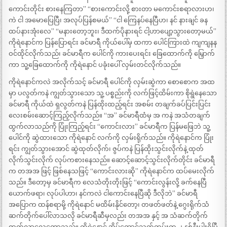
ကောင်းတိုင်း စားနေကြတာ” “စားကောင်းလို့ စားတာ မကောင်းစရာလားဟ၊
ကဲ ငါ အမောပြေပြီ၊ အလုပ်ပြန်စမယ်” “ငါ ကြေနပ်နေပြီဟ၊ နင် နားချင် ခန
ထပ်နားအုံးလေ” “မနားတော့ဘူး၊ ဒီထက်ပိုနားရင် ငါ့ဟာပျော့သွားတော့မယ်”
ကိုရဲနောင်က ပြန်ပြောရင်း ခင်မာရီ ကိုယ်ပေါ်မှ ထကာ ပေါင်ကြားထဲ ကျကျနန
ဝင်ထိုင်လိုက်သည်၊ ခင်မာရီက ပေါင်ကို ကားပေးရင်း ခြေထောက်ကို မြှောက်
ကာ သူ့ခြေထောက်ကို ကိုရဲနောင် ပခုံးပေါ် လှမ်းတင်လိုက်သည်။
ကိုရဲနောင်ကလဲ အလိုက်သင့် ခင်မာရီ ပေါင်ကို လှမ်းဆွဲကာ စောစောက အထ
မှာ ပလွတ်ကနဲ ကျွတ်သွားသော သူ့ ပစ္စည်းကို လက်ဖြင့်ထိမ်းကာ စိုရွဲနေသော
ခင်မာရီ ကိုယ်ထဲ ရှလွတ်ကနဲ ပြန်ထိုးထည့်ရင်း အစမ်း တချက်ခပ်ပြင်းပြင်း
လေးစမ်းဆောင့်ကြည့်လိုက်သည်။ “အ” ခင်မာရီထံမှ အ ကနဲ အသံတချက်
ထွက်လာသည်ကို ပြုံးကြည့်ရင်း “ကောင်းလား” ခင်မာရီက ပြန်မဖြေဘဲ သူ့
ပေါင်ကို ဆွဲထားသော ကိုရဲနောင် လက်ကို လှမ်းရိုက်သည်။ ကိုရဲနောင်က ပြုံး
ရင်း ကျွတ်သွားအောင် ဆွဲထုတ်လိုက်၊ ဇွပ်ကနဲ ပြန်ထိုးသွင်းလိုက်နဲ့ ထုတ်
လိုက်သွင်းလိုက် လုပ်ကစားနေသည်။ ဆောင့်ဆောင့်သွင်းလိုက်တိုင်း ခင်မာရီ
က တအအ ဖြင့် ဖြစ်နေသဖြင့် “ကောင်းလားဆို” ကိုရဲနောင်က ထပ်မေးလိုက်
သည်။ ဒီတော့မှ ခင်မာရီက လေသံတိုးတိုးဖြင့် “ကောင်းလွန်းလို့ ခက်နေပြီ
ယောက်ဖရာ၊ လုပ်ပါဟာ၊ နင်ကလဲ ငါကောင်းနေပြီဆို ဒီလိုဘဲ” ခင်မာရီ
အပြောက ထန်စရာမို့ ကိုရဲနောင် မထိမ်းနိုင်တော့၊ တဖတ်ဖတ်နဲ့ ဂွေးရိုက်သံ
ဆက်တိုက်ပေါ်လာသလို ခင်မာရီဆီမှလည်း တအအ နှင့် အ သံဆက်တိုက်
ထွက်လာလေတော့သည်။ ကိုရဲနောင် အိမ်ထောင်သက်တမ်းက ၂ နှစ်နီးပါးရှိပြီ