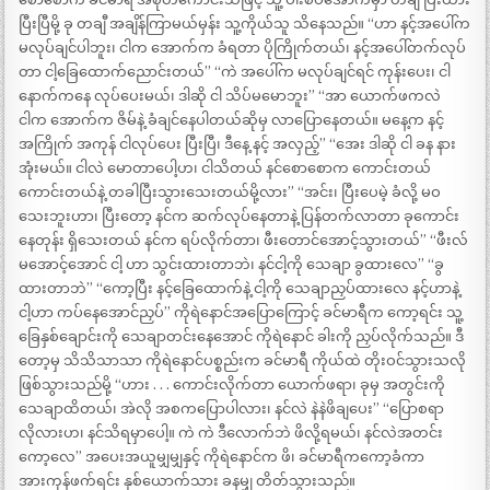
ပြီးပြီမို့ ခု တချီ အချိန်ကြာမယ်မှန်း သူ့ကိုယ်သူ သိနေသည်။ “ဟာ နင့်အပေါ်က
မလုပ်ချင်ပါဘူး၊ ငါက အောက်က ခံရတာ ပိုကြိုက်တယ်၊ နင့်အပေါ်တက်လုပ်
တာ ငါ့ခြေထောက်ညောင်းတယ်” “ကဲ အပေါ်က မလုပ်ချင်ရင် ကုန်းပေး၊ ငါ
နောက်ကနေ လုပ်ပေးမယ်၊ ဒါဆို ငါ သိပ်မမောဘူး” “အာ ယောက်ဖကလဲ
ငါက အောက်က ဇိမ်နဲ့ ခံချင်နေပါတယ်ဆိုမှ လာပြောနေတယ်။ မနေ့က နင့်
အကြိုက် အကုန် ငါလုပ်ပေး ပြီးပြီ၊ ဒီနေ့ နင့် အလှည့်” “အေး ဒါဆို ငါ ခန နား
အုံးမယ်။ ငါလဲ မောတာပေါ့ဟ၊ ငါသိတယ် နင်စောစောက ကောင်းတယ်
ကောင်းတယ်နဲ့ တခါပြီးသွားသေးတယ်မို့လား” “အင်း၊ ပြီးပေမဲ့ ခံလို့ မဝ
သေးဘူးဟာ၊ ပြီးတော့ နင်က ဆက်လုပ်နေတာနဲ့ ပြန်တက်လာတာ ခုကောင်း
နေတုန်း ရှိသေးတယ် နင်က ရပ်လိုက်တာ၊ ဖီးတောင်အောင့်သွားတယ်” “ဖီးလ်
မအောင့်အောင် ငါ့ ဟာ သွင်းထားတာဘဲ၊ နင်ငါ့ကို သေချာ ခွထားလေ” “ခွ
ထားတာဘဲ” “ကော့ပြီး နင့်ခြေထောက်နဲ့ ငါ့ကို သေချာညှပ်ထားလေ နင့်ဟာနဲ့
ငါ့ဟာ ကပ်နေအောင်ညှပ်” ကိုရဲနောင်အပြောကြောင့် ခင်မာရီက ကော့ရင်း သူ့
ခြေနှစ်ချောင်းကို သေချာတင်းနေအောင် ကိုရဲနောင် ခါးကို ညှပ်လိုက်သည်။ ဒီ
တော့မှ သိသိသာသာ ကိုရဲနောင်ပစ္စည်းက ခင်မာရီ ကိုယ်ထဲ တိုးဝင်သွားသလို
ဖြစ်သွားသည်မို့ “ဟား . . . ကောင်းလိုက်တာ ယောက်ဖရာ၊ ခုမှ အတွင်းကို
သေချာထိတယ်၊ အဲလို အစကပြောပါလား၊ နင်လဲ နဲနဲဖိချပေး” “ပြောစရာ
လိုလားဟ၊ နင်သိရမှာပေါ့။ ကဲ ကဲ ဒီလောက်ဘဲ ဖိလို့ရမယ်၊ နင်လဲအတင်း
ကော့လေ” အပေးအယူမျှမျှနှင့် ကိုရဲနောင်က ဖိ၊ ခင်မာရီကကော့ခံကာ
အားကုန်ဖက်ရင်း နှစ်ယောက်သား ခနမျှ တိတ်သွားသည်။