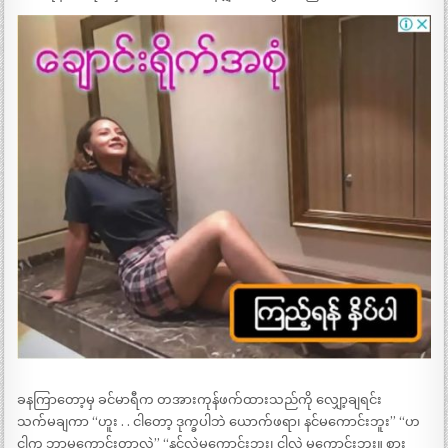
ခနကြာတော့မှ ခင်မာရီက တအားကုန်ဖက်ထားသည်ကို လျှော့ချရင်း
သက်မချကာ “ဟူး . . ငါတော့ ဒုက္ခပါဘဲ ယောက်ဖရာ၊ နင်မကောင်းဘူး” “ဟ
ငါက ဘာမကောင်းတာလဲ” “နင်လဲမကောင်းဘူး၊ ငါလဲ မကောင်းဘူး။ စား