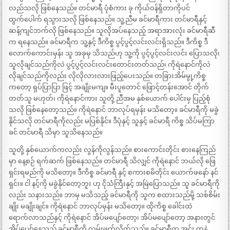
လည်သလို ဖြစ်နေသည်။ တင်မာရီ ပုံစံကား ခု ကိုယ်ဝန်ရှိတာကိုပင်
ထွက်ပေါက် ရသွားသလို ဖြစ်နေသည်။ သူ့ညီမ ခင်မာရီကား တင်မာရီနှင့်
ဆန့်ကျင်ဘက်လို ဖြစ်နေသည်။ သူလိုအပ်နေသည့် အရာအားလုံး ခင်မာရီဆီ
က ရနေသည်။ ခင်မာရီက သူ့နှင့် ဒီကိစ္စ ပွင့်ပွင့်လင်းလင်းရှိသည်။ ဒီကိစ္စ ဒီ
လောက်ကောင်းမှန်း သူ အခုမှ သိသည်ဟု သူ့ကို ပွင့်ပွင့်လင်းလင်း ပြောသလို၊
သူလိုချင်သည်ကိုလဲ ပွင့်ပွင့်လင်းလင်းတောင်းတတ်သည်၊ ကိုရဲနောင်ကိုလဲ
လိုချင်သည်ကိုလည်း လိုလိုလားလားဖြည့်ပေးသည်။ တခြားအိမ်မွု့ကိစ္စ
ကတော့ ရှပ်ပြာပြာ ဖြင့် အချိုးမကျ။ မီးပူတောင် ဖြောင့်တန်းအောင် တိုက်
တတ်သူ မဟုတ်၊ ကိုရဲနောင်ကား သူတို့ ညီအမ နှစ်ယောက် ပေါင်းမှ ပြည့်စုံ
သလို ဖြစ်နေတော့သည်။ ကိုရဲနောင် ဘာလုပ်ရမှန်း မသိတော့။ ခင်မာရီကို မခွဲ
နိုင်သလို တင်မာရီကိုလည်း မပြစ်နိုင်။ ဒီပုံနှင့် သူနှင့် ခင်မာရီ ကိစ္စ သိပ်မကြာ
ခင် တင်မာရီ သိမှာ သူသိနေသည်။
သူတို့ နှစ်ယောက်ကလည်း လွန်ကိုလွန်သည်။ စားကောင်းတိုင်း စားနေကြည်
မှာ နေ့စဉ် ရက်ဆက် ဖြစ်နေသည်။ တင်မာရီ သိလျှင် ကိုရဲနောင် ဘယ်လို ဖြေ
ရှင်းရမည်ကို မသိတော့။ ဒီကိစ္စ ခင်မာရီ နှင့် စကားစမိတိုင်း ယောက်ဖနော် နင်
ရှင်း။ ငါ နင့်ကို မခွဲနိုင်တော့ဘူး ဟု ငိုသံကြီးနှင့် အမြဲပြောသည်။ သူ ခင်မာရီကို
လည်း သနားသည်။ ဘာမှ မသိသည့် ခင်မာရီကို သူက စထားသည်မို့ သစ်စိမ်း
ချိုး မချိုးချင်။ ကိုရဲနောင် ဘာလုပ်မှန်း မသိတော့။ ထိုကိစ္စ ခေါင်းထဲ
ရောက်လာသည်နှင့် ကိုရဲနောင် အိပ်မပျော်တော့၊ အိပ်မပျော်တော့ အနားတွင်
အိပ်ပျော်နေသည့် ခင်မာရီကို လှမ်းဖက်လိုက်သည်။ ခင်မာရီက အင်း ကနဲ့