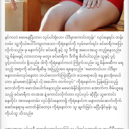
နင်ကလဲ မောနေပြီလား၊ လုပ်ပါအုံးဟ၊ ငါဒီမှာကောင်းတုန်း” လုပ်နေရင်း တန်း
လမ်း သူ့ကိုယ်ပေါ်ပိကျလာသော ကိုရဲနောင်ကို လှမ်းဖက်ရင်း ခင်မာရီကပြော
လိုက်သည်။ ခု နောက်ပိုင်း ခင်မာရီ နှင့် သူ ဒီကိစ္စ အပေးအယူ တည့်နေသည်။
သူ့ မိန်းမနှင့် လားလားမှ မတူ။ ခင်မာရီက ဒီကိစ္စ စိတ်ပါသည်။ သူနှင့် ပွင့်
ပွင့်လင်းလင်း ရှိသည်။ ဒါကို ကိုရဲနောင်ကလဲ ကြိုက်သည်။ သူ့ မိန်းမဆီက မရ
သည့် အရာကို ခင်မာရီဆီမှ အပြည့်အဝ ရနေသည်။ “မောတယ်ဟ၊ ငါဒီမှာ
မနားတမ်းလုပ်နေတာ ဘယ်လောက်ကြာပြီလဲ၊ သေရောပေါ့၊ ခန နားအုံးမယ်
ဟာ၊ နင်မစောင့်နိုင်ရင် ငါ့ အပေါ်က တက်လုပ်” ကိုရဲနောင်က ပြန်ပြောသည့်
လေသံကိုက မောသံပေါက်နေသည်။ မမောခံနိုင်ရိုးလား၊ အောက်က ဇိမ်ယူနေ
သည့် ခင်မာရီက တအအ နဲ့ ကောင်းလိုက်တာ လုပ်လုပ် ဆိုပြီး သူကောင်း
နေတိုင်း အားမနာတမ်း လုပ်ခိုင်းနေတာမို့ ကိုရဲနောင်က မနားတမ်းဆက်တိုက်
ဆော်နေရာမှ မတတ်နိုင်တော့။ ကိုရဲနောင်က သူ ချက်ခြင်း မပြီးနိုင်မှန်း သူ့
ကိုယ်သူ သိသည်။
စောစောက ခင်မာရီ အစုတ်ကောင်းသဖြင့် သူ့ ပါးစပ်အောက်မှာ တချီ ပြီးထား