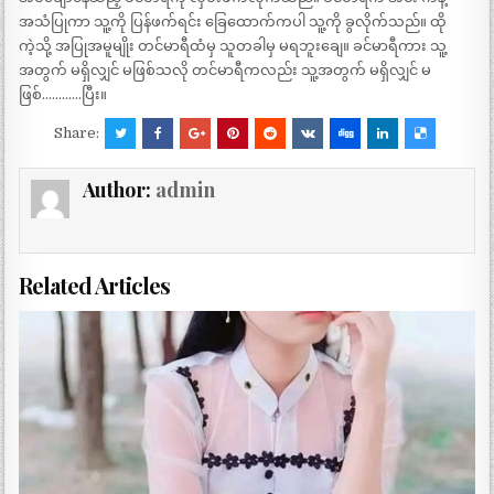
အသံပြုကာ သူ့ကို ပြန်ဖက်ရင်း ခြေထောက်ကပါ သူ့ကို ခွလိုက်သည်။ ထို
ကဲ့သို့ အပြုအမူမျိုး တင်မာရီထံမှ သူတခါမှ မရဘူးချေ။ ခင်မာရီကား သူ့
အတွက် မရှိလျှင် မဖြစ်သလို တင်မာရီကလည်း သူ့အတွက် မရှိလျှင် မ
ဖြစ်…………ပြီး။
Share:
Author:
admin
Related Articles