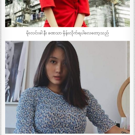
မိုးလင်းခါ နီး ခဏသာ မှိန်းလိုက်ရပါလေတော့သည်