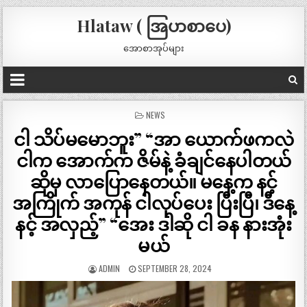
Hlataw ( အြပာစာပေ)
အောစာအုပ်များ
POSTED
NEWS
IN
ငါ သိပ်မမောဘူး” “အာ ယောက်ဖကလဲ
ငါက အောက်က ဇိမ်နဲ့ ခံချင်နေပါတယ်
ဆိုမှ လာပြောနေတယ်။ မနေ့က နင့်
အကြိုက် အကုန် ငါလုပ်ပေး ပြီးပြီ၊ ဒီနေ့
နင့် အလှည့်” “အေး ဒါဆို ငါ ခန နားအုံး
မယ်
ADMIN
SEPTEMBER 28, 2024