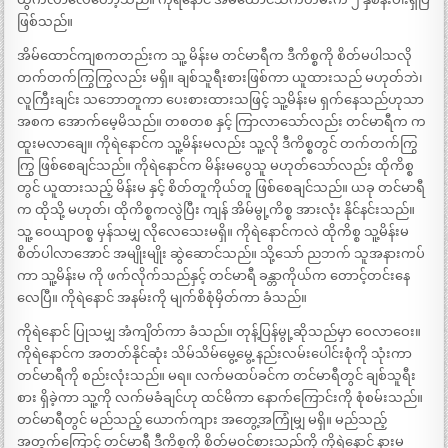
ဖြစ်သည်။
အိမ်ထောင်ကျစကတည်းက သူ့ မိန်းမ တင်မာရီက ဒီကိစ္စကို စိတ်မပါသလို
တက်တက်ကြွကြွလည်း မရှိ။ ချစ်သူရီးစားဖြစ်ကာ ယူထားသည် မဟုတ်ဘဲ၊
လူကြီးချင်း သဘောတူကာ ပေးစားထားသဖြင့် သူ့မိန်းမ ရှက်နေသည်ဟုသာ
အစက အောက်မေ့မိသည်။ တစတစ နှင့် ကြာလာသော်လည်း တင်မာရီက က
ထူးမလာချေ။ ကိုရဲနောင်က သူ့မိန်းမလည်း သူ့လို ဒီကိစ္စတွင် တက်တက်ကြွ
ကြွ ဖြစ်စေချင်သည်။ ကိုရဲနောင်က မိန်းမပွေသူ မဟုတ်သော်လည်း ထိုကိစ္စ
တွင် ယူထားသည့် မိန်းမ နှင့် စိတ်တူကိုယ်တူ ဖြစ်စေချင်သည်။ ယခု တင်မာရီ
က ထိုသို့ မဟုတ်၊ ထိုကိစ္စကလွဲပြီး ကျန် အိမ်မွု့ကိစ္စ အားလုံး နိုင်နင်းသည်။
သူ့ ဝေယျာဝစ္စ မှန်သမျှ လိုလေသေးမရှိ။ ကိုရဲနောင်ကလဲ ထိုကိစ္စ သူ့မိန်းမ
စိတ်ပါလာအောင် အမျိုးမျိုး ဆွဲဆောင်သည်။ သို့သော် ညဘက် သူအနားကပ်
ကာ သူ့မိန်းမ ကို ဖက်လိုက်သည်နှင့် တင်မာရီ ခန္တာကိုယ်က တောင့်တင်းနေ
လေပြီ။ ကိုရဲနောင် အနမ်းကို မျက်စိစုံမှိတ်ကာ ခံသည်။
ကိုရဲနောင် ပြုသမျှ အံကျိတ်ကာ ခံသည်။ တုန့်ပြန်မွု့ဆိုသည်မှာ ဝေလာဝေး။
ကိုရဲနောင်က အတတ်နိုင်ဆုံး သိမ်သိမ်မွေ့မွေ့ နည်းလမ်းပေါင်းစုံကို သုံးကာ
တင်မာရီကို စည်းလုံးသည်။ မရ။ လက်မထပ်ခင်က တင်မာရီတွင် ချစ်သူရီး
စား ရှိခဲ့ကာ သူ့ကို လက်မခံချင်ဟု ထင်မိကာ နောက်ကြောင်းကို စုံစမ်းသည်။
တင်မာရီတွင် မည်သည့် ယောက်ကျား အတွေ့အကြုံမျှ မရှိ။ မည်သည့်
အတွက်ကြောင့် တင်မာရီ ဒီကိစ္စကို စိတ်မဝင်စားသည်ကို ကိုရဲနောင် နားမ