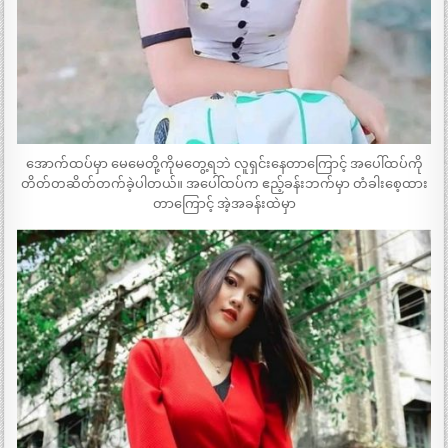
အောက်ထပ်မှာ မေမေတို့ကိုမတွေ့ရဘဲ လူရှင်းနေတာကြောင့် အပေါ်ထပ်ကို
တိတ်တဆိတ်တက်ခဲ့ပါတယ်။ အပေါ်ထပ်က ဧည့်ခန်းဘက်မှာ တံခါးစေ့ထား
တာကြောင့် အဲ့အခန်းထဲမှာ