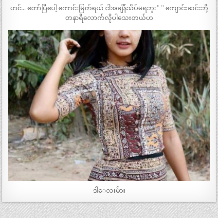
ဟင်… တော်ပြီပေါ့ ကောင်းမြတ်ရယ် ငါအချိန်သိပ်မရဘူး” ” ကျောင်းဆင်းဘို့
တနာရီလောက်လိုပါသေးတယ်ဟ
ဒါေလးမ်ား