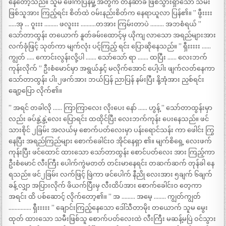
နေတော့သည်။ သူမ ဖေါက်ပြန်မှု့ အတွက် တန်ဆာခံ ဖြစ်သွားရှာသော သမီး
ဖြစ်သူအား ကြည့်ရင်း စိတ်ထဲ ဝမ်းနည်းစိတ်က နေရာယူလာ ပြန်၏။ ” ဖွီးးးး
…..အု … ဝူးးး ……… ဖလူးးး ……….တအား ကြမ်းတာပဲ ……… အဘစံရယ် ”
သော်တာထွန်း တယောက် နူတ်ခမ်းထောင့်မှ ယိုကျ လာသော အရည်များအား
လက်ခုံဖြင့် သုတ်ကာ မျက်လုံး ပင့်ကြည့် ရင်း ပြောဆိုနေသည်။ ” ရှီးးးးး ……
ကျွတ် ….. ကောင်းလွန်းလို့ပါ ……. သော်သော် ရာ ……. ထပြီး …… လေးဘက်
ကုန်းလိုက် ” ဦးစံမောင်မှာ အရွယ်နှင့် မလိုက်အောင် ပေါ့ပါး ဖျက်လတ်နေကာ
သော်တာထွန်း ပါး၂ဖက်အား ဘယ်ပြန် ညာပြန် နမ်းပြီး နို့အုံအား ညှစ်ရင်း
ချော့ပြော လိုက်၏။
” အရင် တခါလို …… ကြာကြာလေး လိုးပေး နော် …… ဟွန့် ” သော်တာထွန်းမှာ
လည်း ခပ်နွဲ့နွဲ့လေး ပြောရင်း ထထိုင်ပြီး လေးဘက်ကုန်း ပေးနေသည်။ ဖင်
သားစိုင် ၂ခြမ်း အလယ်မှ စောက်ပတ်လေးမှာ ပန်းရောင်သန်း ကာ ဖေါင်း ကြွ
နေပြီး အရည်ကြည်များ စောက်ခေါင်းဝ အိုင်နေရှာ ၏။ မျက်စိရှေ့ လေးဖက်
ကုန်းပြီး ဖင်ထောင် ထားသော သော်တာထွန်း စောင်ပတ်လေး အား ကြည့်ကာ
ဦးစံမောင် လီးကြီး ပေါက်ကွဲမတတ် တင်းမာနေရင်း တဆက်ဆက် တုန်ခါ နေ
ရသည်။ ဖင်၂ခြမ်း လက်ဖြင့် ဖြဲကာ ဖင်ပေါက် နီညို လေးအား ၅ချက် ၆ချက်
ခန့် လျှာ အပြားလိုက် ဖိယက်ပြီးမှ လီးထိပ်အား စောက်ခေါင်းဝ တေ့ကာ
အရင်း ထိ ပစ်ဆောင့် လိုက်တော့၏။ ” အ ……… အမေ့ …….. ကျွတ်ကျွတ်
…………… ရှီးးးးး ” ချောင်းကြည့်နေသော ဒေါ်သီတာမိုး တယောက် သူမ မွေး
ထုတ် ထားသော သမီးဖြစ်သူ စောက်ပတ်လေးထဲ လီးကြီး မဆန့်မပြဲ ဝင်သွား