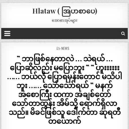
Hlataw ( အြပာစာပေ)
အောစာအုပ်များ
POSTED
NEWS
IN
” ဘာဖြစ်နေတာလဲ … သဲရယ် …
ပြောဆိုလည်း မပြောဘူး ” ” ဟူးးးးးး
…… ဘယ်လို ပြောရမှန်းတောင် မသိပါ
ဘူး …… သော်သော်ရယ် ” မနက်
အစောကြီး ထကာ အချစ်တော်
သော်တာထွန်း အိမ်သို့ ရောက်ရှိလာ
သည်။ မိခင်ဖြစ်သူ ဒေါက်တာ ဆုရတီ
တယောက်