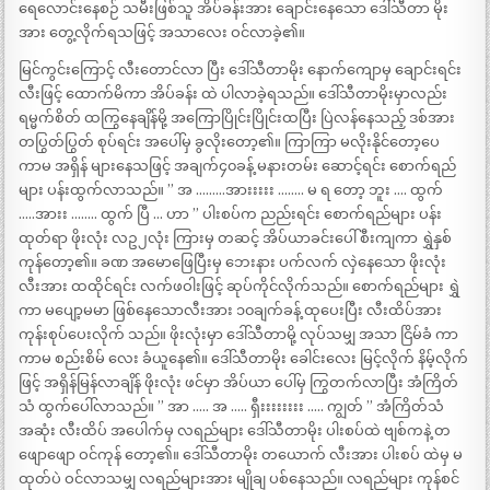
ရေလောင်းနေစဉ် သမီးဖြစ်သူ အိပ်ခန်းအား ချောင်းနေသော ဒေါ်သီတာ မိုး
အား တွေ့လိုက်ရသဖြင့် အသာလေး ဝင်လာခဲ့၏။
မြင်ကွင်းကြောင့် လီးတောင်လာ ပြီး ဒေါ်သီတာမိုး နောက်ကျောမှ ချောင်းရင်း
လီးဖြင့် ထောက်မိကာ အိပ်ခန်း ထဲ ပါလာခဲ့ရသည်။ ဒေါ်သီတာမိုးမှာလည်း
ရမ္မက်စိတ် ထကြွနေချိန်မို့ အကြောပြိုင်းပြိုင်းထပြီး ပြဲလန်နေသည့် ဒစ်အား
တပြွတ်ပြွတ် စုပ်ရင်း အပေါ်မှ ခွလိုးတော့၏။ ကြာကြာ မလိုးနိုင်တော့ပေ
ကာမ အရှိန် များနေသဖြင့် အချက်၄၀ခန့် မနားတမ်း ဆောင့်ရင်း စောက်ရည်
များ ပန်းထွက်လာသည်။ ” အ ………အားးးးး …….. မ ရ တော့ ဘူး …. ထွက်
…..အားး …….. ထွက် ပြီ … ဟာ ” ပါးစပ်က ညည်းရင်း စောက်ရည်များ ပန်း
ထုတ်ရာ ဖိုးလုံး လဥ၂လုံး ကြားမှ တဆင့် အိပ်ယာခင်းပေါ် စီးကျကာ ရွှဲနှစ်
ကုန်တော့၏။ ခဏ အမောဖြေပြီးမှ ဘေးနား ပက်လက် လှဲနေသော ဖိုးလုံး
လီးအား ထထိုင်ရင်း လက်ဖဝါးဖြင့် ဆုပ်ကိုင်လိုက်သည်။ စောက်ရည်များ ရွှဲ
ကာ မပျော့မမာ ဖြစ်နေသောလီးအား ၁၀ချက်ခန့် ထုပေးပြီး လီးထိပ်အား
ကုန်းစုပ်ပေးလိုက် သည်။ ဖိုးလုံးမှာ ဒေါ်သီတာမို့ လုပ်သမျှ အသာ ငြိမ်ခံ ကာ
ကာမ စည်းစိမ် လေး ခံယူနေ၏။ ဒေါ်သီတာမိုး ခေါင်းလေး မြင့်လိုက် နိမ့်လိုက်
ဖြင့် အရှိန်မြန်လာချိန် ဖိုးလုံး ဖင်မှာ အိပ်ယာ ပေါ်မှ ကြွတက်လာပြီး အံကြိတ်
သံ ထွက်ပေါ်လာသည်။ ” အာ ….. အ ….. ရှီးးးးးးးး ….. ကျွတ် ” အံကြိတ်သံ
အဆုံး လီးထိပ် အပေါက်မှ လရည်များ ဒေါ်သီတာမိုး ပါးစပ်ထဲ ဗျစ်ကနဲ့ တ
ဖျောဖျော ဝင်ကုန် တော့၏။ ဒေါ်သီတာမိုး တယောက် လီးအား ပါးစပ် ထဲမှ မ
ထုတ်ပဲ ဝင်လာသမျှ လရည်များအား မျိုချ ပစ်နေသည်။ လရည်များ ကုန်စင်