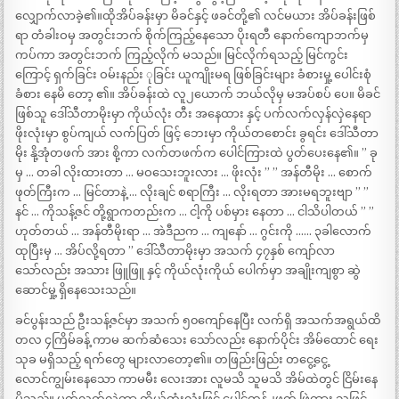
လျှောက်လာခဲ့၏။ထိုအိပ်ခန်းမှာ မိခင်နှင့် ဖခင်တို့၏ လင်မယား အိပ်ခန်းဖြစ်
ရာ တံခါးဝမှ အတွင်းဘက် စိုက်ကြည့်နေသော ပိုးရတီ နောက်ကျောဘက်မှ
ကပ်ကာ အတွင်းဘက် ကြည့်လိုက် မသည်။ မြင်လိုက်ရသည့် မြင်ကွင်း
ကြောင့် ရှက်ခြင်း ဝမ်းနည်း ုခြင်း ယူကျိုးမရ ဖြစ်ခြင်းများ ခံစားမှု့ ပေါင်းစုံ
ခံစား နေမိ တော့ ၏။ အိပ်ခန်းထဲ လူ၂ယောက် ဘယ်လိုမှ မအပ်စပ် ပေ။ မိခင်
ဖြစ်သူ ဒေါ်သီတာမိုးမှာ ကိုယ်လုံး တီး အနေထား နှင့် ပက်လက်လှန်လှဲနေရာ
ဖိုးလုံးမှာ စွပ်ကျယ် လက်ပြတ် ဖြင့် ဘေးမှာ ကိုယ်တစောင်း ခွရင်း ဒေါ်သီတာ
မိုး နို့အုံတဖက် အား စို့ကာ လက်တဖက်က ပေါင်ကြားထဲ ပွတ်ပေးနေ၏။ ” ခု
မှ … တခါ လိုးထားတာ … မဝသေးဘူးလား … ဖိုးလုံး ” ” အန်တီမိုး … စောက်
ဖုတ်ကြီးက … မြင်တာနဲ့ … လိုးချင် စရာကြီး … လိုးရတာ အားမရဘူးဗျာ ” ”
နင် … ကိုသန့်ဇင် တို့ရွာကတည်းက … ငါ့ကို ပစ်မှား နေတာ … ငါသိပါတယ် ” ”
ဟုတ်တယ် … အန်တီမိုးရာ … အဲဒီညက … ကျနော် … ဂွင်းကို …… ၃ခါလောက်
ထုပြီးမှ … အိပ်လို့ရတာ ” ဒေါ်သီတာမိုးမှာ အသက် ၄၇နှစ် ကျော်လာ
သော်လည်း အသား ဖြူဖြူ နှင့် ကိုယ်လုံးကိုယ် ပေါက်မှာ အချိုးကျစွာ ဆွဲ
ဆောင်မှု့ ရှိနေသေးသည်။
ခင်ပွန်းသည် ဦးသန့်ဇင်မှာ အသက် ၅၀ကျော်နေပြီး လက်ရှိ အသက်အရွယ်ထိ
တလ ၄ကြိမ်ခန့် ကာမ ဆက်ဆံသေး သော်လည်း နောက်ပိုင်း အိမ်ထောင် ရေး
သုခ မရှိသည့် ရက်တွေ များလာတော့၏။ တဖြည်းဖြည်း တငွေ့ငွေ့
လောင်ကျွမ်းနေသော ကာမမီး လေးအား လူမသိ သူမသိ အိမ်ထဲတွင် ငြိမ်းနေ
မိသည်။ ပက်လက်လှဲကာ ကိုယ်တုံးလုံးဖြင့် ပေါင်တန်၂ဖက် ဖြဲထား သဖြင့်