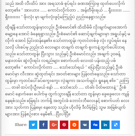
သည် အထိ လီးထိပ် အား အရသာခံ စုပ်ရင်း ခဏအကြာမှ ထုတ်ပေးလိုက်
တော့၏။ ” အားဟား ……. ကောင်းလိုက်တာ … အန်တီမိုးရယ် …. ရှီးးးးးးး ……..
ရှီးးးးးးးး ” ဖိုးလုံး မှာ မျက်လုံးဖွင့်မကြည့်ပဲ ညည်းနေရှာသည်။
ထိုချိန် သော်တာထွန်းမှာလည်း ဦးစံမောင်၏ ထိထိမိမိ လိုးချက်များအောက်
မျော့နေ အောင် ခံနေရရှာသည်။ ဦးစံမောင်၏ ဆောင့်ချက်များမှာ အရွယ်နှင့် မ
လိုက် အောင် ပြင်းထန်နေ၏။ သော်တာထွန်း ကုတင်တစ်ခု လုံး လှုပ်ရမ်း နေ
သလို ပါးစပ်မှ ညည်းသံ လေးများ တချက် တချက် စူးကနဲ့ ထွက်ပေါ်လာရ
သည်။ သော်တာထွန်း ပြီးသွား သည်နှင့် ဦးစံမောင်လည်း အချက် ၃၀ခန့်
မနားတမ်း ဆွဲလိုးရင်း လရည်များ စောက်ပတ် လေးထဲ ပန်းထည့် ပစ်
တော့၏။ ” ကောင်းလိုက်တာ …… သော်သော်ရယ် ” ပြောပြီးသည်နှင့် ဦးစံ
မောင်မှာ လီးအား ဆွဲထုတ်ရင်း အဝတ်စားများ ပြန်ဝတ်နေသည်။ သော်တာ
ထွန်းမှာ ကုတင်ပေါ် ခပ်ကွေးကွေး လှဲချကာ အသက်မျှင်း ရှုနေရ ၏။ ” ညကြ
…… တခါ ထပ်လိုးဦးမယ် နော် …… သော်သော် …… တံခါး ပိတ်မထားနဲ့ ” ဦးစံ
မောင် နောက်ဖေး ပေါက်မှ ထွက်သွားချိန် သော်တာ ထွန်းမှာ ခွေခွေလေး ကျန်
နေရစ်သည်။ ခြေရင်း ဘက်ရှိ အတွင်းခံ ဘောင်းဘီလေးနှင့် စောက်ပတ် လေး
အား သုတ်ကာ ပြန်မှေး နေတော့ သည်။ ဟိုလိမ့် ဒီလိမ့်ဖြင့် သူမ အဖြစ်ပျက်
များအား ပြန်စဉ်းစား နေမိ၏….ပြီးပါပြီ။
Share: