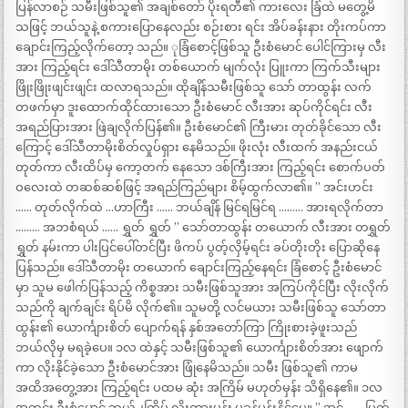
ပြန်လာစဉ် သမီးဖြစ်သူ၏ အချစ်တော် ပိုးရတီ၏ ကားလေး ခြံထဲ မတွေ့မိ
သဖြင့် ဘယ်သူနဲ့ စကားပြောနေလည်း စဉ်းစား ရင်း အိပ်ခန်းနား တိုးကပ်ကာ
ချောင်းကြည့်လိုက်တော့ သည်။ ုခြံစောင့်ဖြစ်သူ ဦးစံမောင် ပေါင်ကြားမှ လီး
အား ကြည့်ရင်း ဒေါ်သီတာမိုး တစ်ယောက် မျက်လုံး ပြူးကာ ကြက်သီးများ
ဖြိုးဖြိုးဖျင်းဖျင်း ထလာရသည်။ ထိုချိန်သမီးဖြစ်သူ သော် တာထွန်း လက်
တဖက်မှာ ဒူးထောက်ထိုင်ထားသော ဦးစံမောင် လီးအား ဆုပ်ကိုင်ရင်း လီး
အရည်ပြားအား ဖြဲချလိုက်ပြန်၏။ ဦးစံမောင်၏ ကြီးမား တုတ်ခိုင်သော လီး
ကြောင့် ဒေါ်သီတာမိုးစိတ်လှုပ်ရှား နေမိသည်။ ဖိုးလုံး လီးထက် အနည်းငယ်
တုတ်ကာ လီးထိပ်မှ ကော့တက် နေသော ဒစ်ကြီးအား ကြည့်ရင်း စောက်ပတ်
ဝလေးထဲ တဆစ်ဆစ်ဖြင့် အရည်ကြည်များ စိမ့်ထွက်လာ၏။ ” အင်းဟင်း
…… တုတ်လိုက်ထဲ …ဟာကြီး …… ဘယ်ချိန် မြင်ရမြင်ရ ……… အားရလိုက်တာ
……… အဘစံရယ် …… ရွှတ် ရွှတ် ” သော်တာထွန်း တယောက် လီးအား တရွှတ်
ရွှတ် နမ်းကာ ပါးပြင်ပေါ်တင်ပြီး ဖိကပ် ပွတ့်လှိမ့်ရင်း ခပ်တိုးတိုး ပြောဆိုနေ
ပြန်သည်။ ဒေါ်သီတာမိုး တယောက် ချောင်းကြည့်နေရင်း ခြံစောင့် ဦးစံမောင်
မှာ သူမ ဖေါက်ပြန်သည့် ကိစ္စအား သမီးဖြစ်သူအား အကြပ်ကိုင်ပြီး လိုးလိုက်
သည်ကို ချက်ချင်း ရိပ်မိ လိုက်၏။ သူမတို့ လင်မယား သမီးဖြစ်သူ သော်တာ
ထွန်း၏ ယောင်္ကျားစိတ် ပျောက်ရန် နှစ်အတော်ကြာ ကြိုးစားခဲ့ဖူးသည်
ဘယ်လိုမှ မရခဲ့ပေ။ ၁လ ထဲနှင့် သမီးဖြစ်သူ၏ ယောင်္ကျားစိတ်အား ဖျောက်
ကာ လိုးနိုင်ခဲ့သော ဦးစံမောင်အား ဖြုံနေမိသည်။ သမီး ဖြစ်သူ၏ ကာမ
အထိအတွေ့အား ကြည့်ရင်း ပထမ ဆုံး အကြိမ် မဟုတ်မှန်း သိရှိနေ၏။ ၁လ
အတွင်း ဦးစံမောင် ဘယ်၂ကြိမ် လိုးထားမှန်း မခန့်မန်းနိုင်ပေ။ ” အင့်……. ပြွတ်