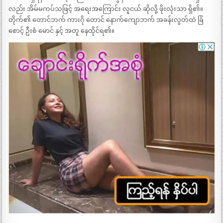
လည်း အိမ်မကပ်သဖြင့် အရေးအကြောင်း လူငယ် ဆိုလို့ ဖိုးလုံးသာ ရှိ၏။
တိုက်၏ တောင်ဘက် ကားဂို တောင် နောက်ကျောဘက် အခန်းလွတ်ထဲ ခြံ
စောင့် ဦးစံ မောင် နှင့် အတူ နေထိုင်ရ၏။