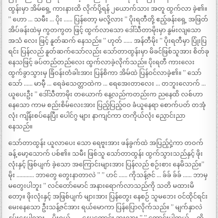
ထွန်းမှာ အိမ်ရှေ့ ကားနားထိ လိုက်ပို့ရန် ၂ယောက်သား အတူ ထွက်လာ ခဲ့၏။
” ဟော … သမီး … ပိုး …… ပြန်တော့ မလို့လား ” ပိုးရတီတို့ ဧည့်ခန်းရှေ့ အဖြတ်
အိပ်ခန်းထဲမှ ကွတကွတ ဖြင့် ထွက်လာသော ဒေါ်သီတာမိုးမှာ နွမ်းလျသော
အသံ လေး ဖြင့် နူတ်ဆက် နေသည်။ ” ဟုတ် …… အန်တီမိုး ” ပိုးရတီမှာ ပြုံးပြ
ရင်း ပြန်လည် နူတ်ဆက်သော်လည်း သော်တာထွန်းမှာ မိခင်ဖြစ်သူအား စိတ်ခု
နေသဖြင့် ခပ်တည်တည်လေး ထွက်လာခဲ့လိုက်သည်။ ပိုးရတီ ကားလေး
ထွက်ခွာသွားမှ ခြံဝန်းတံခါးအား ပြန်စိကာ အိမ်ထဲ ပြန်ဝင်လာခဲ့၏။ ” သော်
သော် …… မာမီ့ … ရေခဲသေတ္တာထဲက … ရေအေးတာလေး … တဘူးလောက် …
ယူပေးဦး ” ဒေါ်သီတာမိုး တယောက် နေ့လည်ကတည်းက ညနေထိ လစ်ဟာ
နေသော ကာမ စည်းစိမ်လေးအား ပြည့်ပြည့်ဝဝ ခံယူနေရာ စောက်ပတ် တအုံ
လုံး ကျိန်းစပ်နေပြီး ပေါင်ဂွ များ နာကျင်ကာ တကိုယ်လုံး ညှောင်းညာ
နေသည်။
သော်တာထွန်း ယူလာပေး သော ရေဗူးအား ဖန်ခွက်ထဲ အပြည့်ငှဲ့ကာ တဝက်
ခန့် မော့သောက် ပစ်၏။ သမီး ဖြစ်သူ သော်တာထွန်း ထွက်သွားသည်နှင့် ဖိုး
လုံးနှင့် ဖြစ်ပျက် ခဲ့သော အကြောင်းများအား ပြန်လည် စဉ်းစား နေမိသည်။”
မိုး ………… ဘာတွေ တွေးနာတာလဲ ” ” ဟင် …… ကိုသန့်ဇင် … ခ်ခ် ခ်ခ် …… ဘာမှ
မတွေးပါဘူး ” လင်တော်မောင် အနားရောက်လာသည်ကို သတိ မထားမိ
တော့။ ဖိုးလုံးနှင့် အဖြစ်ပျက် များအား ပြန်တွေး နေစဉ် သူမဘေး ဝင်ထိုင်ရင်း
မေးနေသော ဦးသန့်ဇင်အား ရယ်မောကာ ပြန်ပြောလိုက်သည်။ ” မျက်နှာလဲ
နွမ်းနေပါလား … မိုးရယ် …… နေမကောင်း ဘူးလား ” ” ကောင်းပါတယ် … ကို