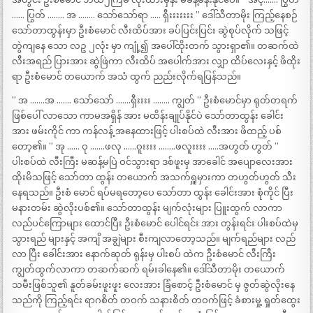
…… ပြွတ် …….. အ …….. သော်သော်ရာ ….. ရှီးးးးးးး ” ဒေါ်သီတာမိုး ကြည့်နေစဉ်
သော်တာထွန်းမှာ ဦးစံမောင် လီးထိပ်အား ခပ်ပြင်းပြင်း ဆွဲစုပ်လိုက် သဖြင့်
တွဲကျနေ သော လဥ ၂လုံး မှာ ကျုံ့၍ အပေါ်ထိုးတက် သွားရှာ၏။ တဆက်ထဲ
လီးအရည် ပြားအား ဆွဲဖြဲကာ လီးထိပ် အပေါက်အား လျှာ ထိပ်လေးနှင့် ဖိထိုး
ရာ ဦးစံမောင် တယောက် အသံ ထွက် ညည်းလိုက်ရပြန်သည်။
” အ …….အ ……. သော်သော် …….ရှီးးးး …….. ကျွတ် ” ဦးစံမောင်မှာ ရုတ်တရက်
ဖြစ်ပေါ် လာသော ကာမအရှိန် အား မထိန်းချုပ်နိုင်ပဲ သော်တာထွန်း ခေါင်း
အား ဖမ်းကိုင် ကာ ကန်လန့် အနေထားဖြင့် ပါးစပ်ထဲ လီးအား ဖိထည့် ပစ်
တော့၏။ ” အု …… ဝု …….ဖလု ……ဝူးးးး ……..ဖလူးးးး …..အဟွတ် ဟွတ် ”
ပါးစပ်ထဲ လီးကြီး မဆန့်မပြဲ ဝင်သွားရာ ဒစ်ဖူးမှ အာခေါင် အပျောလေးအား
ထိုးမိသဖြင့် သော်တာ ထွန်း တယောက် အသက်ရှူမှားကာ တဟွတ်ဟွတ် သီး
နေရသည်။ ဦးစံ မောင် ရပ်မရတော့ပေ သော်တာ ထွန်း ခေါင်းအား စုံကိုင် ပြီး
မနားတမ်း ဆွဲလိုးပစ်၏။ သော်တာထွန်း မျက်လုံးများ ပြူးထွက် လာကာ
လည်ပင်ကြောများ ထောင်ပြီး ဦးစံမောင် ပေါင်ရင်း အား တွန်းရင်း ပါးစပ်ထဲမှ
သွားရည် များနှင့် အကျိ အချွဲများ စီးကျလာတော့သည်။ မျက်ရည်များ လည်
လာ ပြီး ခေါင်းအား နောက်ဆုတ် ရုန်းမှ ပါးစပ် ထဲက ဦးစံမောင် လီးကြီး
ကျွတ်ထွက်လာကာ တဆက်ဆက် ရမ်းခါနေ၏။ ဒေါ်သီတာမိုး တယောက်
သမီးဖြစ်သူ၏ နူတ်ခမ်းဖူးဖူး လေးအား ခြံစောင့် ဦးစံမောင် မှ ဇွတ်ဆွဲလိုးနေ
သည်ကို ကြည့်ရင်း ရာဂစိတ် တဝက် သနားစိတ် တဝက်ဖြင့် ခံစားမှု့ ရှုတ်ထွေး