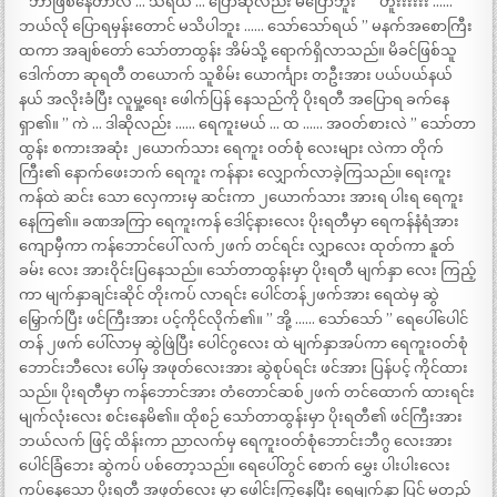
” ဘာဖြစ်နေတာလဲ … သဲရယ် … ပြောဆိုလည်း မပြောဘူး ” ” ဟူးးးးးး ……
ဘယ်လို ပြောရမှန်းတောင် မသိပါဘူး …… သော်သော်ရယ် ” မနက်အစောကြီး
ထကာ အချစ်တော် သော်တာထွန်း အိမ်သို့ ရောက်ရှိလာသည်။ မိခင်ဖြစ်သူ
ဒေါက်တာ ဆုရတီ တယောက် သူစိမ်း ယောင်္ကျား တဦးအား ပယ်ပယ်နယ်
နယ် အလိုးခံပြီး လူမှု့ရေး ဖေါက်ပြန် နေသည်ကို ပိုးရတီ အပြောရ ခက်နေ
ရှာ၏။ ” ကဲ … ဒါဆိုလည်း …… ရေကူးမယ် … ထ …… အဝတ်စားလဲ ” သော်တာ
ထွန်း စကားအဆုံး ၂ယောက်သား ရေကူး ဝတ်စုံ လေးများ လဲကာ တိုက်
ကြီး၏ နောက်ဖေးဘက် ရေကူး ကန်နား လျှောက်လာခဲ့ကြသည်။ ရေးကူး
ကန်ထဲ ဆင်း သော လှေကားမှ ဆင်းကာ ၂ယောက်သား အားရ ပါးရ ရေကူး
နေကြ၏။ ခဏအကြာ ရေကူးကန် ဒေါင့်နားလေး ပိုးရတီမှာ ရေကန်နံရံအား
ကျောမှီကာ ကန်ဘောင်ပေါ် လက်၂ဖက် တင်ရင်း လျှာလေး ထုတ်ကာ နူတ်
ခမ်း လေး အားဝိုင်းပြနေသည်။ သော်တာထွန်းမှာ ပိုးရတီ မျက်နှာ လေး ကြည့်
ကာ မျက်နှာချင်းဆိုင် တိုးကပ် လာရင်း ပေါင်တန်၂ဖက်အား ရေထဲမှ ဆွဲ
မြှောက်ပြီး ဖင်ကြီးအား ပင့်ကိုင်လိုက်၏။ ” အို့ …… သော်သော် ” ရေပေါ်ပေါင်
တန် ၂ဖက် ပေါ်လာမှ ဆွဲဖြဲပြီး ပေါင်ဂွလေး ထဲ မျက်နှာအပ်ကာ ရေကူးဝတ်စုံ
ဘောင်းဘီလေး ပေါ်မှ အဖုတ်လေးအား ဆွဲစုပ်ရင်း ဖင်အား ပြန်ပင့် ကိုင်ထား
သည်။ ပိုးရတီမှာ ကန်ဘောင်အား တံတောင်ဆစ်၂ဖက် တင်ထောက် ထားရင်း
မျက်လုံးလေး စင်းနေမိ၏။ ထိုစဉ် သော်တာထွန်းမှာ ပိုးရတီ၏ ဖင်ကြီးအား
ဘယ်လက် ဖြင့် ထိန်းကာ ညာလက်မှ ရေကူးဝတ်စုံဘောင်းဘီဂွ လေးအား
ပေါင်ခြံဘေး ဆွဲကပ် ပစ်တော့သည်။ ရေပေါ်တွင် စောက် မွှေး ပါးပါးလေး
ကပ်နေသော ပိုးရတီ အဖုတ်လေး မှာ ဖေါင်းကြွနေပြီး ရေမျက်နှာ ပြင် မတည်