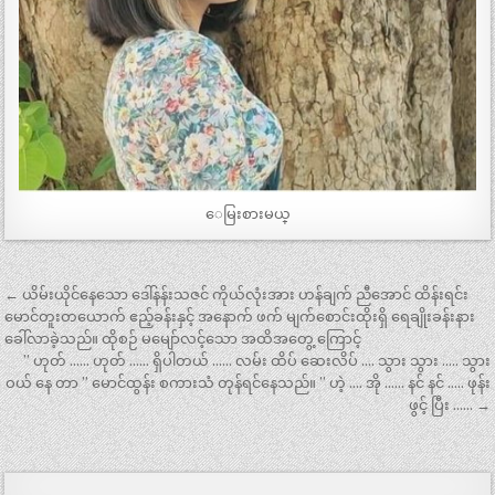
ေမြးစားမယ္
Post
← ယိမ်းယိုင်နေသော ဒေါ်နန်းသဇင် ကိုယ်လုံးအား ဟန်ချက် ညီအောင် ထိန်းရင်း
navigation
မောင်တူးတယောက် ဧည့်ခန်းနှင့် အနောက် ဖက် မျက်စောင်းထိုးရှိ ရေချိုးခန်းနား
ခေါ်လာခဲ့သည်။ ထိုစဉ် မမျော်လင့်သော အထိအတွေ့ ကြောင့်
” ဟုတ် …… ဟုတ် …… ရှိပါတယ် …… လမ်း ထိပ် ဆေးလိပ် …. သွား သွား ….. သွား
ဝယ် နေ တာ ” မောင်ထွန်း စကားသံ တုန်ရင်နေသည်။ ” ဟဲ့ …. အို …… နင် နင် ….. ဖုန်း
ဖွင့် ပြီး …… →