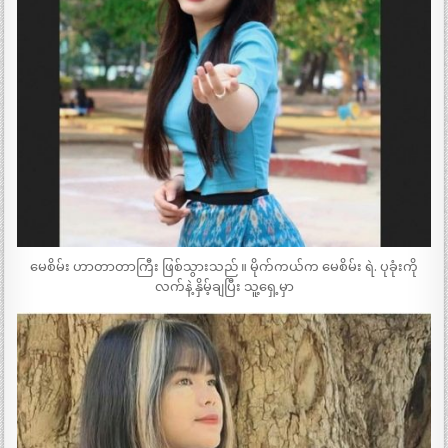
မေစိမ်း ဟာတာတာကြီး ဖြစ်သွားသည် ။ မိုက်ကယ်က မေစိမ်း ရဲ. ပုခုံးကို
လက်နဲ့ နှိမ့်ချပြီး သူ့ရှေ့မှာ