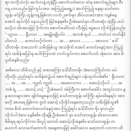
ရာ တကိုယ်လုံး ဆက်ကနဲ့ တုန်ပြီး စောက်ပတ်လေး ထဲမှ စောက်ရည်များ စီး
ကျ လာသည်။ မြင်ကွင်းအား အကြည့်မရွေ့ပဲ ဆက်ကြည့် နေရာ သော်တာ
ထွန်း ဖင်ကြီး တွန့်ကနဲ့ ဖြစ်ကာ လက်၂ဖက်မှာ အိပ်ယာခင်းအား ကျစ်နေ
အောင် ဆုပ်ကိုင် နေသည်ကို မြင်နေရ၏။ ဦးစံမောင်မှာ လီးတဆုံး ထဲ့ပြီး ထပ်
မလိုးပဲ ခါးအားဖြင့် ဝိုက်ကာ စောက်ခေါင်းထဲ လီးဖြင့် မွှေပေး လိုက်ပြန်သည်။
” ဟူးးးး ……. ရှီးးးးးး ….. အမျိုးမျိုးပါပဲ …….အဘစံ ရယ် …….တတ်လဲ တတ်နိုင်
ပါတယ် ……. ကောင်းလိုက်တာ …… အ …..အားးးး …………… အားးးးး ” ဒေါ်
သီတာမိုး တယောက် သမီးဖြစ်သူ အသဲခိုက် အောင် ကောင်းနေပုံအား ကြည့်
ရင်း ထမိန်အပြင်မှ ပေါင်ကြားထဲ လက်သွင်းကာ စောက်ပတ် အုံလေး အား ဖိ
ပွတ်နေမိသည်။
အစိလေး ထိမိသည် နှင့် ခဏအကြာ ဒေါ်သီတာမိုး အံလေးကြိတ်ကာ ခပ်
တိုးတိုး ညည်းရင်း ထမိန်ထဲ၌ပင် စောက်ရည်များ ပန်းထုတ်ပစ်၏။ ” ရှီးးးးးးး
…… အ ……အ……. ကျွတ် ကျွတ် ……..အမလေးးးးး ……. ဆောင့်လိုးပါ ………အ
ဘစံ ရဲ့ ………အဟင့် ဟင့် ” ဦးစံမောင် ဒစ်ကြီးက စောက်ခေါင်း အတွင်းသား နု
နု လေးများအား ချိတ်မွှေနေသဖြင့် သော်တာထွန်း ဖင်ကြီး ရမ်းခါနေရင်း အား
မလို အားမရ ဖြစ်ကာ ဇွတ် ဆောင့် လိုးခိုင်းနေတော့သည်။ သမီးဖြစ်သူ၏
ကာမ စိတ် တောက်လောင်နေပုံအား ကြည့်ရင်း ဒေါ်သီတာ မိုး မှာလည်း
လိုက်ပါ ခံစား နေမိ၏။ ထိုချိန် ဦးစံမောင် မှာ သော်တာထွန်း ခါးလေးအား
မိမိရရ ဆုပ်ကိုင်ကာ မီးပွင့် မတတ် ဆောင့်လိုးနေ၏။ သော်တာထွန်း တ
ယောက် လေးဖက်ထောက် အနေထားဖြင့် ခေါင်းလေး မော့တက် လာကာ ထိ