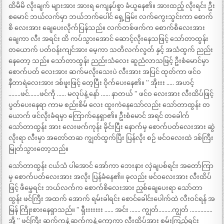
ထိမိမိ လိုးချက် များအား အားရ ကျေနပ်စွာ ခံယူနေ၏။ အားထည့် လိုးရင်း ဦး
စမောင် ဘယ်လက်မှာ ဘယ်ဘက်ပေါင် ရှေ့ခြမ်း လက်ကွေးသွင်းကာ စောက်
စိ လေးအား ချေပေးလိုက်ပြန်သည်။ လက်တစ်ဖက်က စောက်စိလေးအား
ချေကာ လီး အရင်း ထိ ကပ်သွားအောင် ဆောင့်လိုးနေသဖြင့် သော်တာထွန်း
တယောက် ပတ်ဝန်းကျင်အား မေ့ကာ သတိလက်လွတ် နှင့် အသံထွက် ညည်း
နေတော့ သည်။ သော်တာထွန်း ညည်းသံလေး ဆူညံလာသဖြင့် ဦးစံမောင်မှာ
စောက်ပတ် လေးအား ဆက်မလိုးသေးပဲ လီးအား အပြင် ထုတ်ကာ ဖင်ဝ
နီတာရဲလေးအား ဒစ်ဖူးဖြင့် တေ့ပြီး ဝိုက်ပေးနေ၏။ ” အိုးးး ….. အဟင့်
……..ဖင်…….ဖင်ကို …… မလုပ်နဲ့ နော် …… နာတယ် ” ဖင်ဝ လေးအား လီးထိပ်ဖြင့်
ပွတ်ပေးနေရာ ကာမ စည်းစိမ် လေး ထူးကဲနေသော်လည်း သော်တာထွန်း တ
ယောက် ဖင်လိုးခံရမှာ ကြောက်နေရှာ၏။ ဦးစံမောင် အရင် တခေါက်
သော်တာထွန်း အား လေးဖက်ကုန်း ခိုင်းပြီး နောက်မှ စောက်ပတ်လေးအား ဆွဲ
လိုးရာ လီးမှာ အတော်တဆ ကျွတ်ထွက်ပြီး ပြန်လိုး စဉ် ဖင်ဝလေးထဲ ဒစ်ကြီး
မြုတ်သွားတော့သည်။
သော်တာထွန်း ငယ်သံ ပါအောင် အော်ကာ ဘေးနား လှဲချပစ်ရင်း အတော်ကြာ
မှ စောက်ပတ်လေးအား အလိုး ပြန်ခံနေ၏။ ခုလည်း ဖင်ဝလေးအား လီးထိပ်
ဖြင့် ဖိမွှေရင်း ဘယ်လက်က စောက်စိလေးအား ညှစ်ချေပေးရာ သော်တာ
ထွန်း ဖင်ကြီး အထက် အောက် ရမ်းခါရင်း စောင်ခေါင်းပေါက်ထဲ လီးဝင်ရန် အ
မြန် ကြိုးစားနေရှာသည်။ ” ရှီးးးးးးး …… အင်း ……. ကျွတ်………ကျွတ် ……………
အို့ ” ဖင်ကြီး ဆက်ကနဲ့ ဆက်ကနဲ့ ကော့ကာ လီးထိပ်အား စမ်းကြည့်ရင်း