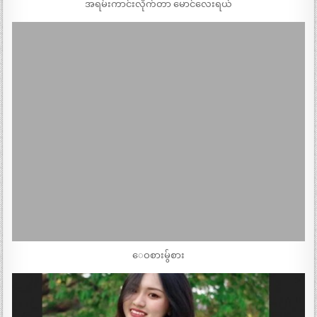
အရမ်းကာင်းလိုက်တာ မောင်လေးရယ်
ေဝစားမ်ွစား