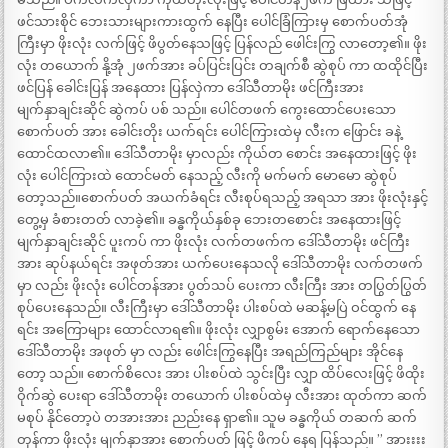
ဖင်သားစိုင် ဘေးသားများကားထွက် နေပြီး ပေါင်ခြံကြားမှ စောက်ပတ်အုံ
ကြီးမှာ ဖိုးလုံး လက်ဖြင့် ဖိပွတ်နေသဖြင့် ပြန်လည် ဖေါင်းကြွ လာတော့၏။ ဖိုး
လုံး တယောက် နို့အုံ ၂ဖက်အား ခပ်ပြင်းပြင်း တချက်စီ ဆွဲစုပ် ကာ ထထိုင်ပြီး
ဖင်ပြန် ခေါင်းပြန် အနေထား ပြန်လှဲကာ ဒေါ်သီတာမိုး ဖင်ကြီးအား
မျက်နှာချင်းဆိုင် ဆွဲကပ် ပစ် သည်။ ပေါင်တဖက် ကွေးထောင်ပေးသော
စောက်ပတ် အား ခေါင်းတိုး ယက်ရင်း ပေါင်ကြားထဲမှ လီးက ဖြောင်း ခနဲ့
ထောင်ထလာ၏။ ဒေါ်သီတာမိုး မှာလည်း ကိုယ်တ စောင်း အနေထားဖြင့် ဖိုး
လုံး ပေါင်ကြားထဲ ထောင်မတ် နေသည့် လီးကို မက်မက် မောမော ဆွဲစုပ်
တော့သည်။စောက်ပတ် အယက်ခံရင်း လီးစုပ်ရသည့် အရသာ အား ဖိုးလုံးနှင့်
တွေ့မှ ခံစားတတ် လာခဲ့၏။ ခန္ဓကိုယ်နှစ်ခု ဘေးတစောင်း အနေထားဖြင့်
မျက်နှာချင်းဆိုင် ပူးကပ် ကာ ဖိုးလုံး လက်တဖက်က ဒေါ်သီတာမိုး ဖင်ကြီး
အား ဆုပ်နယ်ရင်း အဖုတ်အား ယက်ပေးနေသလို ဒေါ်သီတာမိုး လက်တဖက်
မှာ လည်း ဖိုးလုံး ပေါင်တန်အား ပွတ်သပ် ပေးကာ လီးကြီး အား တပြွတ်ပြွတ်
စုပ်ပေးနေသည်။ လီးကြီးမှာ ဒေါ်သီတာမိုး ပါးစပ်ထဲ မဆန့်မပြဲ ဝင်ထွက် နေ
ရင်း အကြောများ ထောင်လာရ၏။ ဖိုးလုံး လျှာစွမ်း အောက် ရောက်နေသော
ဒေါ်သီတာမိုး အဖုတ် မှာ လည်း ဖေါင်းကြွနေပြီး အရည်ကြည်များ အိုင်နေ
တော့ သည်။ စောက်စိလေး အား ပါးစပ်ထဲ သွင်းပြီး လျှာ ထိပ်လေးဖြင့် ဖိထိုး
ဝိုက်ဆွဲ ပေးရာ ဒေါ်သီတာမိုး တယောက် ပါးစပ်ထဲမှ လီးအား ထုတ်ကာ ဆက်
မစုပ် နိုင်တော့ပဲ တအားအား ညည်းနေ ရှာ၏။ သူမ ခန္ဓကိုယ် တဆက် ဆက်
တုန်ကာ ဖိုးလုံး မျက်နှာအား စောက်ပတ် ဖြင့် ဖိကပ် နေရ ပြန်သည်။ ” အားးးး