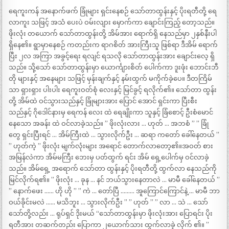
ရေကူးကန် အနောက်ဖက် ခြုံများ ရှင်းနေစဉ် သော်တာထွန်းနှင့် ပိုးရတီတို့ ရေ
လာကူး သဖြင့် အသံ ပေးပဲ ဝမ်းလျား မှောက်ကာ ချောင်းကြည့် တော့သည်။
ဖိုးလုံး တယောက် သော်တာထွန်းတို့ အိမ်အား ရောက်ရှိ နေသည်မှာ ၂နှစ်နီးပါ
ရှိနေ၏။ ရွာမှာနေစဉ် ကတည်းက ရာဂစိတ် အားကြီးသူ ဖြစ်ရာ ဒီအိမ် ရောက်
ပြီး ၂လ အကြာ အခွင့်ရေး ရလျင် ရသလို သော်တာထွန်းအား ချောင်းလေ့ ရှိ
သည်။ သို့သော် သော်တာထွန်းမှာ ယောင်္ကျားစိတ် ပေါက်ကာ ဒူးဖုံး ဘောင်းဘီ
တို များနှင့် အနေများ သဖြင့် မှန်းချက်နှင့် နမ်းထွက် မကိုက်ခဲ့ပေ။ ဒီတကြိမ်
သာ ရှားရှား ပါးပါး ရေကူးဝတ်စုံ လေးနှင့် မြင်ခွင့် ရလိုက်၏။ သော်တာ ထွန်း
တို့ အိမ်ထဲ ဝင်သွားသည်နှင့် ခြုံများအား ပြောင် အောင် ရှင်းကာ ပြီးစီး
သည်နှင့် ဂိုဒေါင်နားမှ ရေကန် လေး ထဲ ရေချိုးကာ သူနှင့် ခြံစောင့် ဦးစံမောင်
နေသော အခန်း ထဲ ဝင်လာခဲ့သည်။ ” ဖိုးလုံးလား … ဟုတ် … အဘစံ ” ” ခြုံ
တွေ ရှင်းပြီးရင် … အိမ်ကြီးထဲ … သွားလိုက်ဦး … ဆရာ ကတော် ခေါ်နေတယ် ”
” ဟုတ်ကဲ့ ” ဖိုးလုံး မျက်လုံးများ အရောင် တောက်လာတော့၏။အဝတ် စား
အမြန်လဲကာ အိမ်မကြီး ဘေးမှ ပတ်ထွက် ရင်း အိမ် ရှေ့ပေါက်မှ ဝင်လာခဲ့
သည်။ အိမ်ရှေ့ အရောက် သော်တာ ထွန်းနှင့် ပိုးရတီတို့ ထွက်လာ နေသည်ကို
မြင်လိုက်ရ၏။ ” ဖိုးလုံး … ခုန … နင် ဘယ်သွားနေတာလဲ … မာမီ ခေါ်နေတယ် ”
” နောက်ဖေး …… ဟို ဟို ” ” ကဲ … တော်ပြီ ……… အူကြောင်ကြောင်နဲ့ … မာမီ ဘာ
ဝယ်ခိုင်းမလဲ …… မသိဘူး … သွားလိုက်ဦး ” ” ဟုတ် ” ” လာ … သဲ … သော်
သော်တို့လည်း … ရုပ်ရှင် ဒိုးမယ် “သော်တာထွန်းမှာ ဖိုးလုံးအား ပြောရင်း ပိုး
ရတီအား တဆက်တည်း ပြောကာ ၂ယောက်သား ထွက်လာခဲ့ လိုက် ၏။ ”