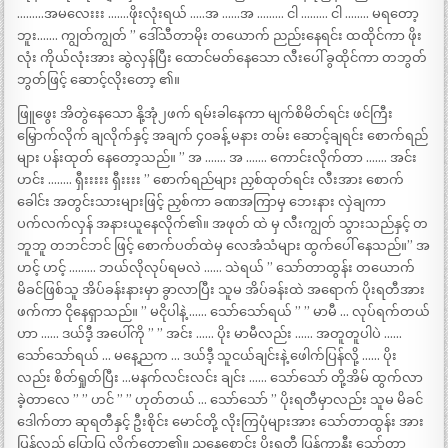
………အမလေးးး …….ဖိုးလုံးရယ် …..အ ……အ ……… ငါ ……… ငါ …….. မရတော့
ဘူး……. ကျွတ်ကျွတ် ” ဒေါ်သီတာမိုး တယောက် ညည်းနေရင်း ထထိုင်ကာ ဖိုး
လုံး ကိုယ်လုံးအား ဆွဲလှန်ပြီး ထောင်မတ်နေသော လီးပေါ် ခွထိုင်ကာ တဘွတ်
ဘွတ်ဖြင့် ဆောင့်လိုးတော့ ၏။
ဖြူဖွေး အိတွဲနေသော နို့အုံ၂ဖက် ရမ်းခါနေကာ မျက်စိမိတ်ရင်း ဖင်ကြီး
မြှောက်လိုက် ချလိုက်နှင့် အချက် ၄၀ခန့် မနား တမ်း ဆောင့်ချရင်း စောက်ရည်
များ ပန်းထုတ် နေတော့သည်။ ” အ ……. အ ……. ကောင်းလိုက်တာ ……. အင်း
ဟင်း …….. ရှီးးးးး ရှီးးးး ” စောက်ရည်များ ညှစ်ထုတ်ရင်း လီးအား စောက်
ခေါင်း အတွင်းသားများဖြင့် ညှစ်ကာ ခဏအကြာမှ ဘေးနား လှဲချကာ
ပက်လက်လှန် အနားယူနေလိုက်၏။ အဖုတ် ထဲ မှ လီးကျွတ် သွားသည်နှင့် တ
ဘူဘူ တဘင်ဘင် ဖြင့် စောက်ပတ်ထဲမှ လေအံသံများ ထွက်ပေါ် နေသည်။” အ
ဟင့် ဟင့် ……… ဘယ်လိုလုပ်ရမလဲ …… သဲရယ် ” သော်တာထွန်း တယောက်
မိခင်ဖြစ်သူ အိပ်ခန်းနားမှာ ခွာလာပြီး သူမ အိပ်ခန်းထဲ အရောက် ပိုးရတီအား
ဖက်ကာ ငိုနေရှာသည်။ ” မငိုပါနဲ့ …… သော်သော်ရယ် ” ” မာမီ … လုပ်ရက်တယ်
ဟာ …… ဒယ်ဒီ့ အပေါ်ကို ” ” အင်း …… ပိုး မာမီလည်း …… အတူတူပါပဲ ……
သော်သော်ရယ် … မနေ့ညက … ဒယ်ဒီ့ သူငယ်ချင်းနဲ့ ဖေါက်ပြန်လို့ …… ပိုး
လည်း စိတ်ရှုတ်ပြီး …မနက်လင်းလင်း ချင်း …… သော်သော် တို့အိမ် ထွက်လာ
ခဲ့တာလေ ” ” ဟင် ” ” ဟုတ်တယ် … သော်သော် ” ပိုးရတီမှာလည်း သူမ မိခင်
ဒေါက်တာ ဆုရတီနှင့် ဦးစိုင်း မောင်တို့ လိုးကြပုံများအား သော်တာထွန်း အား
ပြန်လည် ပြောပြ လိုက်တော့၏။ ညနေစောင်း ပိုးရတီ ပြန်ကာနီး သော်တာ