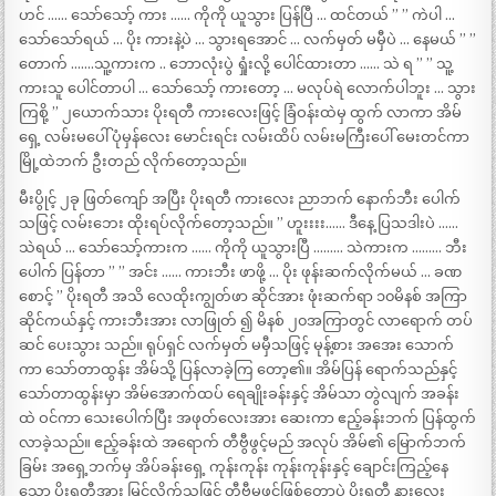
ဟင် …… သော်သော့် ကား …… ကိုကို ယူသွား ပြန်ပြီ … ထင်တယ် ” ” ကဲပါ …
သော်သော်ရယ် … ပိုး ကားနဲ့ပဲ … သွားရအောင် … လက်မှတ် မမှီပဲ … နေမယ် ” ”
တောက် …….သူ့ကားက .. ဘောလုံးပွဲ ရှုံးလို့ ပေါင်ထားတာ …… သဲ ရ ” ” သူ့
ကားသူ ပေါင်တာပါ … သော်သော့် ကားတော့ … မလုပ်ရဲ လောက်ပါဘူး … သွား
ကြစို့ ” ၂ယောက်သား ပိုးရတီ ကားလေးဖြင့် ခြံဝန်းထဲမှ ထွက် လာကာ အိမ်
ရှေ့ လမ်းမပေါ် ပုံမှန်လေး မောင်းရင်း လမ်းထိပ် လမ်းမကြီးပေါ် မေးတင်ကာ
မြို့ထဲဘက် ဦးတည် လိုက်တော့သည်။
မီးပွိုင့် ၂ခု ဖြတ်ကျော် အပြီး ပိုးရတီ ကားလေး ညာဘက် နောက်ဘီး ပေါက်
သဖြင့် လမ်းဘေး ထိုးရပ်လိုက်တော့သည်။ ” ဟူးးးး…… ဒီနေ့ ပြသဒါးပဲ ……
သဲရယ် … သော်သော့်ကားက …… ကိုကို ယူသွားပြီ ……… သဲကားက ……… ဘီး
ပေါက် ပြန်တာ ” ” အင်း …… ကားဘီး ဖာဖို့ … ပိုး ဖုန်းဆက်လိုက်မယ် … ခဏ
စောင့် ” ပိုးရတီ အသိ လေထိုးကျွတ်ဖာ ဆိုင်အား ဖုံးဆက်ရာ ၁၀မိနစ် အကြာ
ဆိုင်ကယ်နှင့် ကားဘီးအား လာဖြုတ် ၍ မိနစ် ၂၀အကြာတွင် လာရောက် တပ်
ဆင် ပေးသွား သည်။ ရုပ်ရှင် လက်မှတ် မမှီသဖြင့် မုန့်စား အအေး သောက်
ကာ သော်တာထွန်း အိမ်သို့ ပြန်လာခဲ့ကြ တော့၏။ အိမ်ပြန် ရောက်သည်နှင့်
သော်တာထွန်းမှာ အိမ်အောက်ထပ် ရေချိုးခန်းနှင့် အိမ်သာ တွဲလျက် အခန်း
ထဲ ဝင်ကာ သေးပေါက်ပြီး အဖုတ်လေးအား ဆေးကာ ဧည့်ခန်းဘက် ပြန်ထွက်
လာခဲ့သည်။ ဧည့်ခန်းထဲ အရောက် တီဗွီဖွင့်မည် အလုပ် အိမ်၏ မြောက်ဘက်
ခြမ်း အရှေ့ဘက်မှ အိပ်ခန်းရှေ့ ကုန်းကုန်း ကုန်းကုန်းနှင့် ချောင်းကြည့်နေ
သော ပိုးရတီအား မြင်လိုက်သဖြင့် တီဗွီမဖွင့်ဖြစ်တော့ပဲ ပိုးရတီ နားလေး