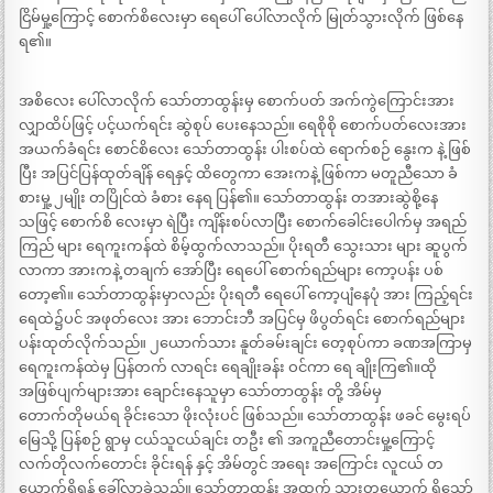
ငြိမ်မှု့ကြောင့် စောက်စိလေးမှာ ရေပေါ် ပေါ်လာလိုက် မြုတ်သွားလိုက် ဖြစ်နေ
ရ၏။
အစိလေး ပေါ်လာလိုက် သော်တာထွန်းမှ စောက်ပတ် အက်ကွဲကြောင်းအား
လျှာထိပ်ဖြင့် ပင့်ယက်ရင်း ဆွဲစုပ် ပေးနေသည်။ ရေစိုစို စောက်ပတ်လေးအား
အယက်ခံရင်း စောင်စိလေး သော်တာထွန်း ပါးစပ်ထဲ ရောက်စဉ် နွေးက နဲ့ ဖြစ်
ပြီး အပြင်ပြန်ထုတ်ချိန် ရေနှင့် ထိတွေကာ အေးကနဲ့ ဖြစ်ကာ မတူညီသော ခံ
စားမှု့ ၂မျိုး တပြိုင်ထဲ ခံစား နေရ ပြန်၏။ သော်တာထွန်း တအားဆွဲစို့နေ
သဖြင့် စောက်စိ လေးမှာ ရဲပြီး ကျိန်းစပ်လာပြီး စောက်ခေါင်းပေါက်မှ အရည်
ကြည် များ ရေကူးကန်ထဲ စိမ့်ထွက်လာသည်။ ပိုးရတီ သွေးသား များ ဆူပွက်
လာကာ အားကနဲ့ တချက် အော်ပြီး ရေပေါ် စောက်ရည်များ ကော့ပန်း ပစ်
တော့၏။ သော်တာထွန်းမှာလည်း ပိုးရတီ ရေပေါ် ကော့ပျံနေပုံ အား ကြည့်ရင်း
ရေထဲ၌ပင် အဖုတ်လေး အား ဘောင်းဘီ အပြင်မှ ဖိပွတ်ရင်း စောက်ရည်များ
ပန်းထုတ်လိုက်သည်။ ၂ယောက်သား နူတ်ခမ်းချင်း တေ့စုပ်ကာ ခဏအကြာမှ
ရေကူးကန်ထဲမှ ပြန်တက် လာရင်း ရေချိုးခန်း ဝင်ကာ ရေ ချိုးကြ၏။ထို
အဖြစ်ပျက်များအား ချောင်းနေသူမှာ သော်တာထွန်း တို့ အိမ်မှ
တောက်တိုမယ်ရ ခိုင်းသော ဖိုးလုံးပင် ဖြစ်သည်။ သော်တာထွန်း ဖခင် မွေးရပ်
မြေသို့ ပြန်စဉ် ရွာမှ ငယ်သူငယ်ချင်း တဦး ၏ အကူညီတောင်းမှု့ကြောင့်
လက်တိုလက်တောင်း ခိုင်းရန် နှင့် အိမ်တွင် အရေး အကြောင်း လူငယ် တ
ယောက်ရှိရန် ခေါ်လာခဲ့သည်။ သော်တာထွန်း အထက် သားတယောက် ရှိသော်