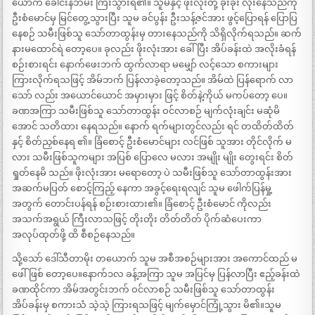
ယောက် ခေါင်းနဘမ်း ကြီးသွားရ၏။ သူမနှင့် ဖိုးလုံးတို့ ခိုးခိုး လိုးနေသည်ကို
ဦးစံမောင်မှ မြင်တွေ့သွားပြီး သူမ ခင်ပွန်း ဦးသန့်ဇင်အား ဖွင့်ပြောရန် ပြောပြ
နေစဉ် သမီးဖြစ်သူ သော်တာထွန်းမှ တားနေသည်ကို သိရှိလိုက်ရသည်။ ဆက်
နားမထောင်ရဲ တော့ပေ။ ခုလည်း ဖိုးလုံးအား ခေါ်ပြီး အိပ်ခန်းထဲ အလိုးခံရန်
စဉ်းစားရင်း နောက်ဖေးဘက် ထွက်လာရာ မမျှော် လင့်သော စကားများ
ကြားလိုက်ရသဖြင့် အိမ်ဘက် ပြန်လာခဲ့တော့သည်။ အိမ်ထဲ ပြန်ရောက် လာ
သော် လည်း အယောင်ယောင် အမှားမှား ဖြင့် စိတ်နဲ့ကိုယ် မကပ်တော့ ပေ။
ခဏအကြာ သမီးဖြစ်သူ သော်တာထွန်း ဝင်လာစဉ် မျက်လုံးချင်း မဆုံမိ
အောင် သတိထား နေရသည်။ နောက် ရက်များတွင်လည်း ရင် တထိတ်ထိတ်
နှင့် စိတ်ညှစ်နေရ ၏။ ခြံစောင့် ဦးစံမောင်များ လင်ဖြစ် သူအား တိုင်လိုက် မ
လား သမီးဖြစ်သူကများ အပြစ် ပြောလေ မလား အမျိုး မျိုး တွေးရင်း စိတ်
ရှုတ်နေမိ သည်။ ဖိုးလုံးအား မရောတော့ ပဲ သမီးဖြစ်သူ သော်တာထွန်းအား
အဆက်မပြတ် စောင့်ကြည့် နေကာ အခွင့်ရေးရလျင် သူမ ဖေါက်ပြန်မှု့
အတွက် တောင်းပန်ရန် စဉ်းစားထား၏။ ခြံစောင့် ဦးစံမောင် ကိုလည်း
အသက်အရွယ် ကြီးလာသဖြင့် တိုးတိုး တိတ်တိတ် ပိုက်ဆံပေးကာ
အလုပ်ထုတ်ဖို့ ထိ စီစဉ်နေသည်။
သို့သော် ဒေါ်သီတာမိုး တယောက် သူမ အစီအစဉ်များအား အကောင်ထည် မ
ဖေါ်ဖြစ် တော့ပေ။နောက်၁လ ခန့်အကြာ သူမ အပြင်မှ ပြန်လာပြီး ဧည့်ခန်းထဲ
ခဏထိုင်ကာ အိမ်အတွင်းဘက် ဝင်လာစဉ် သမီးဖြစ်သူ သော်တာထွန်း
အိပ်ခန်းမှ စကားသံ သဲ့သဲ့ ကြားရသဖြင့် မျက်မှောင်ကြုံ့သွား မိ၏။သူမ