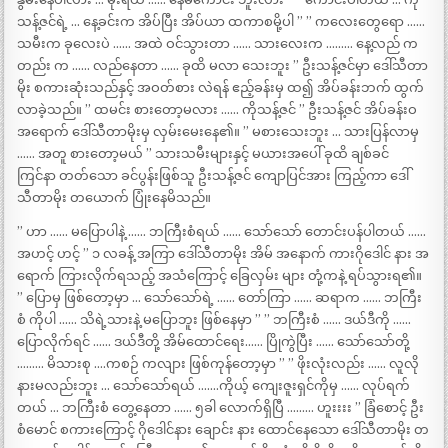
သန့်ဇင်ရဲ့ … နေ့ခင်းက အိပ်ပြီး အိပ်ယာ ထကာစမို့ပါ ” ” ကလေးတွေရော ……
သမီးက ခုလေးပဲ …… အထဲ ဝင်သွားတာ …… သားလေးက ……… နေ့လည် က
တည်း က …… လည်နေတာ …… ခုထိ မလာ သေးဘူး ” ဦးသန့်ဇင်မှာ ဒေါ်သီတာ
မိုး စကားဆုံးသည်နှင့် အဝတ်စား လဲရန် ဧည့်ခန်းမှ ထ၍ အိပ်ခန်းဘက် ထွက်
လာခဲ့သည်။ ” ထမင်း စားတော့မလား …… ကိုသန့်ဇင် ” ဦးသန့်ဇင် အိပ်ခန်းဝ
အရောက် ဒေါ်သီတာမိုးမှ လှမ်းမေးနေ၏။ ” မစားသေးဘူး … သားပြန်လာမှ
…… အတူ စားတော့မယ် ” သားသမီးများနှင့် မယားအပေါ် ခုထိ ချစ်ခင်
ကြင်နာ တတ်သော ခင်ပွန်းဖြစ်သူ ဦးသန့်ဇင် ကျောပြင်အား ကြည့်ကာ ဒေါ်
သီတာမိုး တယောက် ပြုံးနေမိသည်။
” ဟာ …… မပြောပါနဲ့ …… ဘကြီးစံရယ် …… သော်သော် တောင်းပန်ပါတယ် ……
အဟင့် ဟင့် ” ၁ လခန့် အကြာ ဒေါ်သီတာမိုး အိမ် အနောက် ကားဂိုဒေါင် နား အ
ရောက် ကြားလိုက်ရသည့် အသံကြောင့် ခြေလှမ်း များ တုံ့ကနဲ့ ရပ်သွားရ၏။
” ပြောမှ ဖြစ်တော့မှာ … သော်သော်ရဲ့ …… တော်ကြာ …… ဆရာက …… ဘကြီး
စံ ကိုပါ …… သိရဲ့သားနဲ့ မပြောဘူး ဖြစ်နေမှာ ” ” ဘကြီးစံ …… ဒယ်ဒီကို ……
ပြောလိုက်ရင် …… ဒယ်ဒီတို့ အိမ်ထောင်ရေး…… ပြိုကွဲပြီး …… သော်သော်တို့
……… မိသားစု ….ကစဉ် ကလျား ဖြစ်ကုန်တော့မှာ ” ” ဖိုးလုံးလည်း …… လူလို
နားမလည်းဘူး … သော်သော်ရယ် …….ကိုယ့် ကျေးဇူးရှင်ကိုမှ …… လုပ်ရက်
တယ် … ဘကြီးစံ တွေ့နေတာ …… ၅ခါ လောက်ရှိပြီ ……… ဟူးးးး ” ခြံစောင့် ဦး
စံမောင် စကားကြောင့် ဂိုဒေါင်နား ချောင်း နား ထောင်နေသော ဒေါ်သီတာမိုး တ