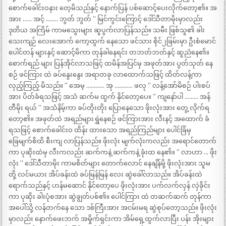
စောက်ခေါင်းဝနား တေ့မိသည်နှင့် နောက်ပြန် ပစ်ဆောင့်ပေးလိုက်တော့၏။ အ
အား …… အင့် …….. ဘွတ် ဘွတ် ” မြင်ကွင်းကြောင့် ဒေါ်သီတာမိုးမှာလည်း
ဒုတိယ အကြိမ် ကာမသွေးများ ဆူပွက်လာပြန်သည်။ သမီး ဖြစ်သူ၏ ခါး
သေးကျဉ် လေးအောက် ကော့ထွက် နေသော ဖင်သား စိုင်၂ခြမ်းမှာ ဦးစံမောင်
ပေါင်တန် များနှင့် ဆောင့်မိကာ တုန်ခါနေရင်း တဘတ်ဘတ်နှင့် ဆူညံနေ၏။
စောက်ရည် များ ပြန်အိုင်လာသဖြင့် ထမိန်အပြင်မှ အဖုတ်အား ပွတ်သုတ် နေ
စဉ် ဖင်ကြား ထဲ ခပ်နွေးနွေး အရာတခု လာထောက်သဖြင့် ထိတ်လန့်ကာ
လှည့်ကြည့် မိသည်။ ” အေမ့ ………… အု ………… ဖလု ” လန့်အော်မိစဉ် ပါးစပ်
အား ပိတ်ခံရသဖြင့် အသံ ဆက်မ ထွက် နိုင်တော့ပေ။ ” ကျနော်ပါ ……… အန်
တီမိုး ရယ် ” အသံနိမ့်ကာ ခပ်တိုးတိုး ပြောနေသော ဖိုးလုံးအား တွေ့ လိုက်ရ
တော့၏။ အဖုတ်ထဲ အရည်များရွှဲနေစဉ် ဖင်ကြားအား လီးနင့် အထောက် ခံ
ရသဖြင့် စောက်ခေါင်းဝ ထိန်း ထားသော အရည်ကြည်များ ပေါင်ခြံမှ
ခြေမျက်စိထိ စီးကျ လာပြန်သည်။ ဖိုးလုံး မျက်လုံးကလည်း အရောင်တောက်
ကာ ပုဆိုးထဲမှ လီးကလည်း ဆက်ကနဲ့ ဆက်ကနဲ့ ခုံးထ နေ၏။ ” လာဟာ … ဖိုး
လုံး ” ဒေါ်သီတာမိုး ကာမစိတ်များ တောက်လောင် နေချိန်မို့ ဖိုးလုံးအား သူမ
တို့ လင်မယား အိပ်ခန်းထဲ ခပ်မြန်မြန် လေး ဆွဲခေါ်လာသည်။ အိပ်ခန်းထဲ
ရောက်သည်နှင့် ဟန်မဆောင် နိုင်တော့ပေ ဖိုးလုံးအား ပက်လက်လှန် လှဲခိုင်း
ကာ ပုဆိုး ခါးပုံစအား ဆွဲချွတ်ပစ်၏။ ပေါင်ကြား ထဲ တဆက်ဆက် တုန်ကာ
အပေါ်သို့ လန်တက်နေ သော ဒစ်ကြီးအား အငမ်းမရ ဆွဲစုပ်တော့သည်။ ဖိုးလုံး
မှာလည်း နောက်ဖေးဘက် အမှိုက်ရှင်းကာ အိမ်ရှေ့ထွက်လာပြီး ပန်း အိုးများ