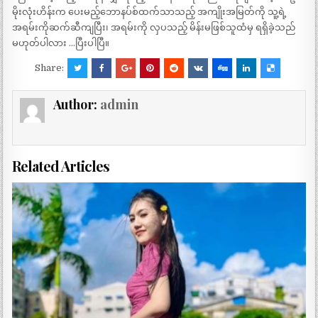
မိုးလုံးဟိန်းက ပေးမည့်ဘောနပ်စ်ထက်သာသည့် အကျိုးအမြတ်ကို သူ့ရဲ့
အရမ်းကိုဆက်ဆီကျပြီး၊ အရမ်းကို လှပသည့် မိန်းမဖြစ်သူထံမှ ရရှိခဲ့သည်
မဟုတ်ပါလား …ပြီးပါပြီ။
Share:
Author:
admin
Related Articles