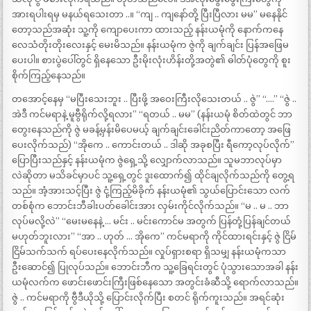
အားရပါးရမှ မနယ်ရသေးတာ ..။ “ကျ .. ကျနော်တို့ ပြီးပြီလား မမ” မနေနိုင်
တော့သည်အဆုံး သူ့ကို ကျောပေးကာ ထားသည့် နန်းယမုံကို နောက်ကနေ
လေသံတိုးတိုးလေးနှင့် မေးမိသည်။ နန်းယမုံက ဇွဲကို ချက်ချင်း ပြန်အဖြေမ
ပေးပါ။ စားပွဲပေါ်တွင် ရှိနေသော ဦးမိုးလုံးဟိန်းတို့အတွဲ၏ ဓါတ်ပုံတွေကို စူး
စိုက်ကြည့်နေသည်။
တအောင့်နေမှ “မပြီးသေးဘူး .. ပြီးဖို့ အဝေးကြီးလိုသေးတယ် .. ဇွဲ” “….” “ဇွဲ ..
အဲဒီ ကင်မရာနဲ့ မူဗွီရိုက်လို့ရလား” “ရတယ် .. မမ” (နန်းယမုံ စိတ်ထဲတွင် ဘာ
တွေးနေသည်ကို ဇွဲ မခန့်မှန်းမိပေမယ့် ချက်ချင်းခေါင်းညိတ်ကာတော့ အဖြေ
ပေးလိုက်သည်) “အိုကေ .. ကောင်းတယ် .. ဒါဆို အခုစပြီး ရီကော့လုပ်လိုက်”
ပြောပြီးသည်နှင့် နန်းယမုံက ဇွဲရှေ့သို့ လျှောက်လာသည်။ သူမဘာလုပ်မှာ
လဲဆိုတာ မသိခင်မှာပင် သူ့ရှေ့တွင် ဒူးထောက်၍ ထိုင်ချလိုက်သည်ကို တွေ့ရ
သည်။ အံ့အားသင့်ပြီး ဇွဲ ငုံ့ကြည့်မိခိုက် နန်းယမုံ၏ သွယ်ပြောင်းသော လက်
တစ်စုံက ဘောင်းဘီခါးပတ်ခေါင်းအား လှမ်းကိုင်လိုက်သည်။ “မ .. မ .. ဘာ
လုပ်မလို့လဲ” “မေးမနေနဲ့ … မင်း .. မင်းကောင်မ အတွက် ပြန်တုံ့ပြန်ချင်တယ်
မဟုတ်ဘူးလား” “အာ .. ဟုတ် … အိုကေ” ကင်မရာကို ကိုင်ထားရင်းနှင့် ဇွဲ ငြိမ်
ငြိမ်သက်သက် ရပ်ပေးနေလိုက်သည်။ လှုပ်ရှားစရာ ရှိသမျှ နန်းယမုံကသာ
ဦးဆောင်၍ ပြုလုပ်သည်။ ဘောင်းဘီက သူ့ခြေရင်းတွင် ပုံသွားသောအခါ နန်း
ယမုံလက်က ဖောင်းဖောင်းကြီးဖြစ်နေသော အတွင်းခံဆီသို့ ရောက်လာသည်။
ဇွဲ .. ကင်မရာကို ဗွီဒီယိုသို့ ပြောင်းလိုက်ပြီး စတင် ရိုက်ကူးသည်။ အရင်ဆုံး