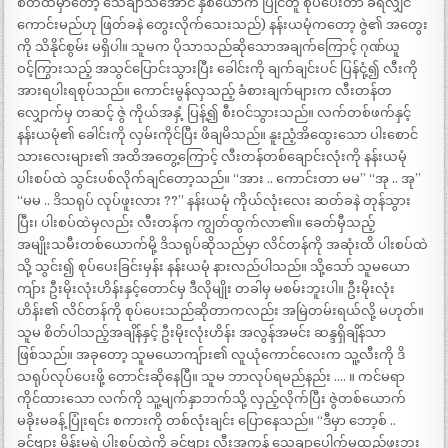
စိတ်ထဲမှာတော့ သေချာသိအောင် နှစ်ယောက် ပြိုင်တူ စုပ်ပေးတာ ခံရလျှင်
ကောင်းမည်ဟု ဖြတ်ခနဲ တွေးလိုက်သေးသည်) နန်းယမုံကတော့ ဇွဲ၏ အတွေး
ကို သိနိုင်စွမ်း မရှိပါ။ သူမက ပိုသာသည်ဆိုသောအချက်ကြောင့် ဂုဏ်ယူ
ဝင့်ကြွားသည့် အသွင်ပြောင်းသွားပြီး ခေါင်းကို ချက်ချင်းပင် ပြန်ငုံ့၍ လီးကို
အားရပါးရစုပ်သည်။ ကောင်းမွန်လှသည့် ခံစားချက်များက လီးတန်တ
လျှောက်မှ တဆင့် ဇွဲ ကိုယ်အနှံ့ ပြန့်၍ စီးဝင်သွားသည်။ လက်တစ်ဖက်နှင့်
နန်းယမုံ၏ ခေါင်းကို လှမ်းကိုင်ပြီး ဖိချမိသည်။ နူးညံ့အိထွေးသော ပါးစောင်
သားလေးများ၏ အထိအတွေ့ကြောင့် လီးတန်တစ်ချောင်းလုံးကို နန်းယမုံ
ပါးစပ်ထဲ သွင်းပစ်လိုက်ချင်တော့သည်။ “အား .. ကောင်းတာ မမ” “အု .. အု”
“မမ .. ဒိသရုပ် လုပ်ဖူးလား ??” နန်းယမုံ ကိုယ်လုံးလေး ဆတ်ခနဲ တုန်သွား
ပြီး၊ ပါးစပ်ထဲမှလည်း လီးတန်က ကျွတ်ထွက်လာ၏။ ခေတ်မှီသည့်
အမျိုးသမီးတစ်ယောက်မို့ ဒိသရုပ်ဆိုသည်မှာ လိင်တန်ကို အဆုံးထိ ပါးစပ်ထဲ
သို့ သွင်း၍ စုပ်ပေးခြင်းမှန်း နန်းယမုံ နားလည်ပါသည်။ သို့သော် သူမယော
ကျ်ား ဦးမိုးလုံးဟိန်းနှင့်တောင်မှ ဒီလိုမျိုး တခါမှ မစမ်းဘူးပါ။ ဦးမိုးလုံး
ဟိန်း၏ လိင်တန်ကို စုပ်ပေးသည်ဆိုတာကလည်း အမြဲတမ်းရယ်လို့ မဟုတ်။
သူမ စိတ်ပါသည့်အချိန်နှင့် ဦးမိုးလုံးဟိန်း အလွန်အမင်း ဆန္ဒရှိချိန်သာ
ဖြစ်သည်။ အခုတော့ သူမယောကျ်ား၏ လူယုံကောင်လေးက သူ့လီးကို ဒိ
သရုပ်လုပ်ပေးဖို့ တောင်းဆိုနေပြီ။ သူမ ဘာလုပ်ရမည်နည်း …. ။ ကင်မရာ
ကိုင်ထားသော လက်ကို သူ့မျက်နှာဘက်သို့ လှည့်လိုက်ပြီး ဇွဲတစ်ယောက်
မခိုးမခန့် ပြုံးရင်း စကားကို တစ်လုံးချင်း ပြောနေသည်။ “ဒီမှာ ဘော့စ် ..
ခင်ဗျား မိန်းမရဲ့ပါးစပ်ထဲကို ခင်ဗျား လီးအကုန် သေချာပေါက်မထည့်ဖူးဘူး