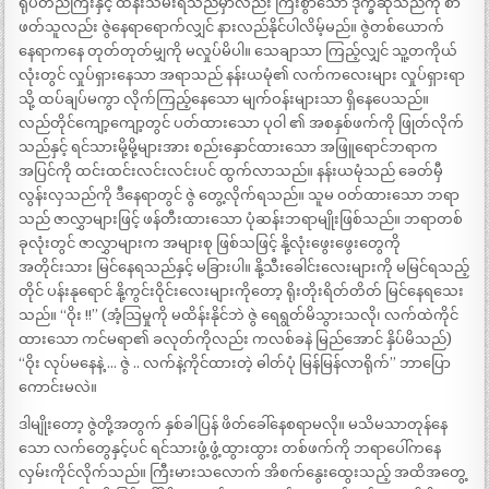
ရုပ်တည်ကြီးနှင့် ထိန်းသိမ်းရသည်မှာလည်း ကြီးစွာသော ဒုက္ခဆိုသည်ကို စာ
ဖတ်သူလည်း ဇွဲနေရာရောက်လျှင် နားလည်နိုင်ပါလိမ့်မည်။ ဇွဲတစ်ယောက်
နေရာကနေ တုတ်တုတ်မျှကို မလှုပ်မိပါ။ သေချာသာ ကြည့်လျှင် သူ့တကိုယ်
လုံးတွင် လှုပ်ရှားနေသာ အရာသည် နန်းယမုံ၏ လက်ကလေးများ လှုပ်ရှားရာ
သို့ ထပ်ချပ်မကွာ လိုက်ကြည့်နေသော မျက်ဝန်းများသာ ရှိနေပေသည်။
လည်တိုင်ကျော့ကျော့တွင် ပတ်ထားသော ပုဝါ ၏ အစနှစ်ဖက်ကို ဖြုတ်လိုက်
သည်နှင့် ရင်သားမို့မို့များအား စည်းနှောင်ထားသော အဖြူရောင်ဘရာက
အပြင်ကို ထင်းထင်းလင်းလင်းပင် ထွက်လာသည်။ နန်းယမုံသည် ခေတ်မှီ
လွန်းလှသည်ကို ဒီနေရာတွင် ဇွဲ တွေ့လိုက်ရသည်။ သူမ ဝတ်ထားသော ဘရာ
သည် ဇာလွှာများဖြင့် ဖန်တီးထားသော ပုံဆန်းဘရာမျိုးဖြစ်သည်။ ဘရာတစ်
ခုလုံးတွင် ဇာလွှာများက အများစု ဖြစ်သဖြင့် နို့လုံးဖွေးဖွေးတွေကို
အတိုင်းသား မြင်နေရသည်နှင့် မခြားပါ။ နို့သီးခေါင်းလေးများကို မမြင်ရသည့်
တိုင် ပန်းနုရောင် နို့ကွင်းဝိုင်းလေးများကိုတော့ ရိုးတိုးရိတ်တိတ် မြင်နေရသေး
သည်။ “ဝိုး !!” (အံ့သြမှုကို မထိန်းနိုင်ဘဲ ဇွဲ ရေရွတ်မိသွားသလို၊ လက်ထဲကိုင်
ထားသော ကင်မရာ၏ ခလုတ်ကိုလည်း ကလစ်ခနဲ မြည်အောင် နှိပ်မိသည်)
“ဝိုး လုပ်မနေနဲ့ … ဇွဲ .. လက်နဲ့ကိုင်ထားတဲ့ ဓါတ်ပုံ မြန်မြန်လာရိုက်” ဘာပြော
ကောင်းမလဲ။
ဒါမျိုးတော့ ဇွဲတို့အတွက် နှစ်ခါပြန် ဖိတ်ခေါ်နေစရာမလို။ မသိမသာတုန်နေ
သော လက်တွေနှင့်ပင် ရင်သားဖွံ့ဖွံ့ထွားထွား တစ်ဖက်ကို ဘရာပေါ်ကနေ
လှမ်းကိုင်လိုက်သည်။ ကြီးမားသလောက် အိစက်နွေးထွေးသည့် အထိအတွေ့