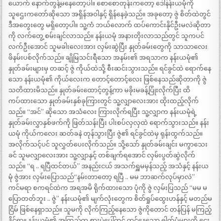
ယောက် နောက်တွန့်မနေတော့ပါ။ စောစောတုန်းကတော့ ဒေါ်နန်းယမုံကို
သူဌေးကတော်ဆိုသော အရှိန်အဝါနှင့် ရှိန်နေခဲ့သည်။ အခုတော့ ဇွဲ စိတ်ထဲတွင်
ဒီအတွေးတွေ မရှိတော့ပါ။ သူ့ကံ ဘယ်လောက် ထပ်ကောင်းနိုင်ဦးမလဲဆိုတာ
ကို လက်တွေ့ စမ်းချင်လာသည်။ နန်းယမုံ အနားတိုးလာသည်တွင် သူကပင်
လက်ဦးအောင် သူမခါးလေးအား လှမ်းဆွဲပြီး နှုတ်ခမ်းတွေကို သာသာလေး
ဖိနမ်းပစ်လိုက်သည်။ ချိုမြသင်းရီသော အနမ်း၏ အရသာက နန်းယမုံ၏
နှုတ်ခမ်းများမှ တဆင့် ဇွဲ ကိုယ်ထဲသို့ စီးဆင်းသွားသည်။ ရင်ခွင်ထဲ ရောက်နေ
သော နန်းယမုံ၏ ကိုယ်လေးက တောင့်တောင့်လေး ဖြစ်နေသည်ဆိုတာကို ဇွဲ
သတိထားမိသည်။ နှုတ်ခမ်းထောင့်တွန့်ကာ မခိုးမခန့်ပြုံးလိုက်ပြီး ထိ
ကပ်ထားသော နှုတ်ခမ်းနှစ်ခုကြားတွင် သူ့လျှာလေးအား ထိုးထည့်လိုက်
သည်။ “အင်” ဆိုသော အသံလေး ကြားလိုက်ရပြီး သူ့လျှာက နန်းယမုံရဲ့
နှုတ်ခမ်းလွှာနှစ်ဖက်ကို ဖြတ်သန်းပြီး ပါးစပ်လှလှထဲ ရောက်သွားသည်။ နန်း
ယမုံ ကိုယ်ကလေး ဆတ်ခနဲ တုန်သွားပြီး ဇွဲ၏ ရင်ခွင်ထဲမှ ရုန်းထွက်သည်။
အလိုက်သင့်ပင် သူလွှတ်ပေးလိုက်သည်။ သို့သော် နှုတ်ခမ်းချင်း မကွာသေး
ခင် သူမလျှာလေးအား သူ့လျှာနှင့် တစ်ချက်ရအောင် လှမ်းပွတ်ဆွဲလိုက်
သည်။ “ရ .. ရပြီထင်တယ်” အနည်းငယ် အသက်ရှူမမှန်သည့် အသံနှင့် နန်းယ
မုံ ဇွဲအား လှမ်းပြောသည်“နမ်းတာတော့ ရပြီ .. မမ ဘာဆက်လုပ်မှာလဲ”
ကင်မရာ စကရင်ထဲက အရအမိ ရိုက်ထားသော ပုံကို ဇွဲ လှမ်းပြသည် “မမ မ
ပြောတတ်ဘူး .. ဇွဲ” နန်းယမုံ၏ မျက်လုံးတွေက စိတ်ရှုပ်ထွေးဟန်နှင့် မတည်မ
ငြိမ် ဖြစ်နေရှာသည်။ သူမကို လိုက်ကြည့်နေသော ဇွဲကိုတောင် တန်ပြန် မကြည့်
နိုင်ရှာ။ နန်းယမုံ၏ အကြည့်က စားပွဲပေါ်တွင် တင်နေသော ဓါတ်ပုံများကို ငေး