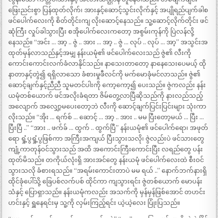
ဖြေးညင်းစွာ ပြန်ထုတ်လိုက်၊ အားနှင့်ဆောင့်သွင်းလိုက်နှင့် အပျိုရည်ပျက်ခါစ
ဖင်ပေါက်လေးကို စိတ်တိုင်းကျ လိုးဆောင့်နေသည်။ သူ့ဆောင့်လိုက်တိုင်း ဖင်
ဆုံကြီး လှုပ်ခါသွားပြီး စအိုပေါက်လေးကတော့ အစွမ်းကုန်ကို ပြဲလန်လို့
နေသည်။ “အင်း … အာ့ .. ဇွဲ .. အား … အာ့ .. ဇွဲ … လုပ် .. လုပ် … အာ့” အသွင်းအ
ထုတ်မှန်လာသည်နှင့်အမျှ နန်းယမုံ၏ ဖင်ပေါက်လေးသည် ဇွဲ၏ လီးကို
ကောင်းကောင်းလက်ခံလာနိုင်သည်။ နာသေးတာတော့ နာနေသေးပေမယ့် ထို
နာတာနှင့်တွဲ၍ ရရှိလာသော ခံစားမှုဖီလင်ကို မက်မောခုံမင်လာသည်။ ဇွဲ၏
ဆောင့်ချက်နှင့်ညီညီ သူမတင်ပါးကို ကော့ကော့၍ ပေးသည်။ ဇွဲကလည်း နန်း
ယမုံတစ်ယောက် ဖင်အလိုးခံရတာ ဇိမ်တွေ့လာပြီဆိုသည်ကို နားလည်သည့်
အလျောက် အလျှော့မပေးတော့ဘဲ လီးကို ဆောင့်ချက်ပြင်းပြင်းများ သုံးကာ
လိုးသည်။ “အိုး … ရက်စ် … ဆောင့် … အာ့ .. အား .. မမ ပြီးတော့မယ် … ပြီး …
ပြီးပြီ ..” “အား .. ဖက်ခ် … ထွက် .. ထွက်ပြီ” နန်းယမုံ၏ ဖင်ပေါက်ရော၊ အဖုတ်
ရော ရှုံ့ပွရှုံ့ပွဖြစ်ကာ အကြီးအကျယ် ပြီးသွားသလို၊ ဇွဲလည်းပဲ ဖင်သားတွေ
ကျုံ့ကာတုန်ဝင်သွားသည် အထိ အကောင်းကြီးကောင်းပြီး လရည်တွေ ပန်း
ထုတ်မိသည်။ တကိုယ်လုံးရှိ အားအင်တွေ နန်းယမုံ ဖင်ပေါက်လေးထဲ စီးဝင်
သွားသလို ခံစားရသည်။ “အရမ်းကောင်းတာပဲ မမ ရယ် ..” နောက်ဘက်နားရှိ
ထိုင်ခုံပေါ်သို့ ခြေပစ်လက်ပစ် ထိုင်ကာ ကျသွားရင်း ဇွဲတစ်ယောက် မောပန်း
သံနှင့် ပြောရှာသည်။ နန်းယမုံကလည်း အသက်ကို မှန်မှန်ဖြစ်အောင် တဟင်း
ဟင်းနှင့် ရှူနေရင်းမှ သူ့ကို လှမ်းကြည့်ရင်း ယဲ့ယဲ့လေး ပြုံးပြသည်။