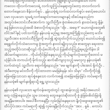
ကင်မရာမြင်ကွင်းထဲတွင် ပေါ်လာတာက ဖြူဖွေးသွယ်တန်းသော လက်
ကလေး၊ ထိုလက်ကလေးရဲ့ လက်သူကြွယ်နေရာတွင်တော့ တလက်လက်
တောက်နေသော စိန်လက်စွပ် .. နန်းယမုံရဲ့လက်ထပ်လက်စွပ်၊ ဖောင့်ဖယောင်း
ပမာ လှပသော သူမရဲ့လက်ချောင်းကလေးများနှင့် ထိစပ်နေသည်က
အတွင်းခံဘောင်းဘီအောက်က သူ့လီးကြီး။ ဇွဲတစ်ယောက် နားထင်တွေ ရှိန်း
ခနဲ ဖြစ်လာသည်အထိ ခံစားလိုက်ရသည်။ “အိုး .. အမေ့ !!” ယောကျ်ားတွေ၏
လိင်အင်္ဂါနှင့် ပတ်သက်ပြီး နန်းယမုံ မည်မျှ အတွေ့အကြုံရှိသည်တော့ မသိ။
သူ့လီးအား ဘောင်းဘီကြိုးကို ဖယ်၍ ဆွဲထုတ်လိုက်သည်တွင် ယောင်ယမ်း၍
ရေရွတ်လိုက်သံလေးကမူ ဇွဲအတွက် နားဝင်ချိုလှသည်။ စာတွေမှာ ရေးထား
သည့်အတိုင်းသာဆိုလျှင် ကိုယ့်ပေါင်ကိုယ် ပြန်ဆိတ်ကြည့်ရမည့်ကိန်း။ ဒါ
အိပ်မက်များလား .. ကိုယ်တိုင်မြင်နေရသည့် ကိုယ့်မျက်လုံးတွေကိုတောင် မ
ယုံနိုင်ပါ။ တကယ်ကို မိုက်သည့်၊ ဆက်ဆီကျလှသည့် မမလှလှ နန်းယမုံ၏
လက်ထဲတွင် သူ့လီးက ရောက်ရှိနေသည်။ “မမ မျက်နှာကို ပါအောင် ရိုက်ဦး ..
အဲဒီတော့မှ မင်းလီးကို ကိုင်ထားတာ မမဖြစ်မှန်း ဒင်း သိမှာ” လီးကိုကိုင်၍
ဖြေးဖြေးသာသာ ဆုပ်စွဲနေသော လက်ကစ၍ တဖြေးဖြေးခြင်း ကင်မရာကို
နန်းယမုံ၏ မျက်နှာရှိရာသို့ ရွှေ့သွားသည်။
နန်းယမုံ၏ လှပသော မျက်ဝန်းတွေထဲတွင် ထူးဆန်းသည့် အရိပ်အယောင်
တွေ လဲ့ဖြာနေသည်။ သူမ ဘာတွေ တွေးနေလဲဆိုတာကို ဇွဲ ခွဲခြမ်းစိတ်ဖြာဖို့
အချိန်မအားပါ။ အပေါ်စီးကနေပြီး လှမ်းမြင်နေရသော နို့လုံးဖွေးဖွေးတွေ၏
ထိပ်ပိုင်းအား ကင်မရာကို ဆွဲ၍ လှမ်းချိန်လိုက်သည်။ “အား .. ရှစ် .. ကောင်း