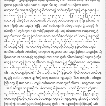
ဇွဲအား နန်းယမုံ လှမ်းသတိပေးရသည်။ သူမ သတိပေးလို့သာ တော်
တော့သည်။ အခုအချိန်တွင် ဇွဲ စိတ်ထား၌ ကင်မရာရိုက်ကူးဖို့ ကိစ္စ လုံးဝရှိမ
နေပါ။ စားပွဲစွန်း၌လက်ထောက်ကာ နေရာယူထားသဖြင့် လုံးဝန်းပြီးထွက်နေ
သော ပန်းသီးပုံစံဟု တင်စားခေါ်ဝေါ်ရမည့် တင်သားဖွေးဖွေးကြီး နှစ်ဖက်က
သာ ကြီးစိုးထားသည်။ “ရပြီ .. မမ” ကင်မရာကို ခပ်လှမ်းလှမ်းရှိ အလှစိုက်
ပန်းအိုးပေါ်တွင် သွားပြေးတင်ပြီးနောက် နန်းယမုံ ဖင်ပေးထားရာနေရာသို့ ဇွဲ
ရောက်လာသည်။ လှန်တင်ထားသော ဒရက်စ်(ဝတ်စုံ)စ လိပ်ကာ ဖုံးနေသည့်
ခါးကျင်ကျင်လေးကို ဇွဲ လက်တစ်ဖက်နှင့် ဆုပ်ကိုင်ရင်း၊ နောက်တစ်ဖက်က
လီးတန်ကို ထိန်းကာ စောက်ဖုတ်ဝတွင် တေ့လိုက်သည်။ နန်းယမုံကလည်း
အလိုက်သင့်ပင် တင်ပါးကို ကော့ကာ ကုန်းပေးထားသည် ဖြစ်ရာ အရည်ကြည်
စို့နေသော အဝလေးနှင့် ကွန်ဒုံးစွပ်ထားသော ဇွဲ၏ လီးထိပ်တေ့မိသည်။ ဇွဲ သုံး
လေ့ရှိသော ကွန်ဒုံးက လု ပါသော အမျိုးအစားမို့ ရှည်ရှည်ဝေးဝေး တွေးမနေ
တော့ပါ။ နေရာမှန်သည်ကို သိသည်နှင့် ဖိကာ သွင်းပစ်လိုက်သည်။ (အားပါး
ပါး .. ကျပ်လှချည်လား) “အီး … အင့် … အင့်” (နန်းယမုံ ကိုယ်ကလေး ဆတ်ခနဲ
တုန်၍ ခေါင်းမော့ကာ မျက်လုံးတွေ မှေးစင်းကျသည်) “ဒီမှာ ဘော့စ် .. ခင်ဗျား
ကြီးတွေ့ပြီ မှတ်လား … ကျုပ်လုပ်နေတာ ဘယ်သူလဲဆိုတာ .. တွေ့တယ်ဟုတ်
.. အဲဒါ ခင်ဗျား သစ္စာမရှိဘဲ ပစ်ထားတဲ့ မိန်းမလေ … ဟုတ်ပြီလား” ကြီးမား
တုတ်ခိုင်သောလီးကြီးက သူမကိုယ်တွင်းသို့ အဖုတ်ဝမှတဆင့် ပြည့်ကျပ်စွာ
ဝင်လာမှုကြောင့် မျက်တောင်လေးများ မှေးစင်းကျသွားသူ နန်းယမုံ .. ဇောင့်
ကြွားကြွားလေသံနှင့် လှမ်းပြောနေသူ ဇွဲ၏ စကားများကြောင့် ခြံခုန်တဲ့လင်