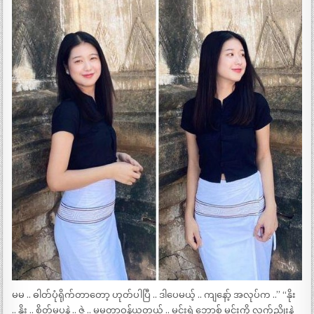
မမ .. ဓါတ်ပုံရိုက်တာတော့ ဟုတ်ပါပြီ .. ဒါပေမယ့် .. ကျနော့် အလုပ်က ..” “နိုး
.. နိုး .. စိတ်မပူနဲ့ .. ဇွဲ .. မမတာဝန်ယူတယ် .. မင်းရဲ့ဘော့စ် မင်းကို လက်ညိုးနဲ့