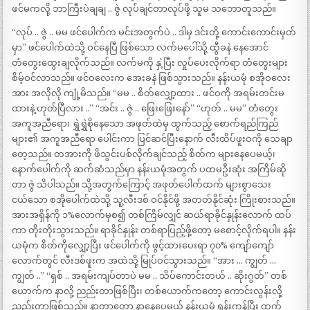
ဖင်မကလို့ ဘာကြီးပဲချချ .. ဇွဲ လုပ်ချင်တာလုပ်ဖို့ သူမ သဘောတူသည်။
“လုပ် .. ဇွဲ .. မမ ဖင်ပေါက်က မင်းအတွက်ပဲ .. ဒါမှ ဒင်းတို့ ကောင်းကောင်းမှတ်
မှာ” ဖင်ပေါက်ထဲသို့ ဝင်နေပြီ ဖြစ်သော လက်မပေါ်သို့ ထွီခနဲ နေအောင်
တံတွေးထွေးချလိုက်သည်။ လက်မကို နှဲ့ပြီး လှုပ်ပေးလိုက်ရာ တံတွေးများ
စိမ့်ဝင်လာသည်။ ဖင်ဝလေးက အေးခနဲ ဖြစ်သွားသည်။ နန်းယမုံ စအိုဝလေး
အား အလိုလို ကျုံ့မိသည်။ “မမ .. စိတ်လျှော့ထား .. ဖင်ဝကို အရမ်းတင်းမ
ထားနဲ့ ဟုတ်ပြီလား ..” “အင်း .. ဇွဲ .. ဖြေးဖြေးနော်” “ဟုတ် .. မမ” တံတွေး
အကူအညီရော၊ ရွှဲရွှဲစိုနေသော အဖုတ်ထဲမှ ထွက်သည့် စောက်ရည်ကြည်
များ၏ အကူအညီရော ပေါင်းကာ ပြင်ဆင်ပြီးနောက် လီးထိပ်ဖူးဝကို သေချာ
တေ့သည်။ တအားကို ဖိသွင်းပစ်လိုက်ချင်သည့် စိတ်က များနေပေမယ့်၊
နောက်ပေါက်ကို ဆက်ဆံသည်မှာ နန်းယမုံအတွက် ပထမဦးဆုံး အကြိမ်ဆို
တာ ဇွဲ သိပါသည်။ သို့အတွက်ကြောင့် အဖုတ်ပေါက်ထက် များစွာသေး
ငယ်သော စအိုပေါက်ထဲသို့ သူ့လီးဒစ် ဝင်နိုင်ဖို့ အတတ်နိုင်ဆုံး ကြိုးစားသည်။
အားအရှိန်ကို ၁%လောက်မှစ၍ တစ်ကြိမ်လျှင် ဆယ်ရာခိုင်နှုန်းလောက် ထပ်
ကာ တိုးတိုးသွားသည်။ ရာခိုင်နှုန်း တစ်ရာပြည့်ဖို့တော့ မစောင့်လိုက်ရပါ။ နန်း
ယမုံက စိတ်ကိုလျှော့ပြီး ဖင်ပေါက်ကို ဖွင့်ထားပေးရာ ၇၀% ကျော်ကျော်
လောက်တွင် လီးဒစ်ဖူးက အထဲသို့ မြုပ်ဝင်သွားသည်။ “အား … ကျွတ် …
ကျွတ် ..” “ရှစ် .. အရမ်းကျပ်တာပဲ မမ .. သိပ်ကောင်းတယ် .. ဆိုးဂွတ်” တစ်
ယောက်က နာလို့ ညည်းတာဖြစ်ပြီး၊ တစ်ယောက်ကတော့ ကောင်းလွန်းလို့
ညည်းတာဖြစ်သည်။ နာတာတော့ နာနေပေမယ့် နန်းယမုံ ရုန်းကန်ပြီး ထွက်