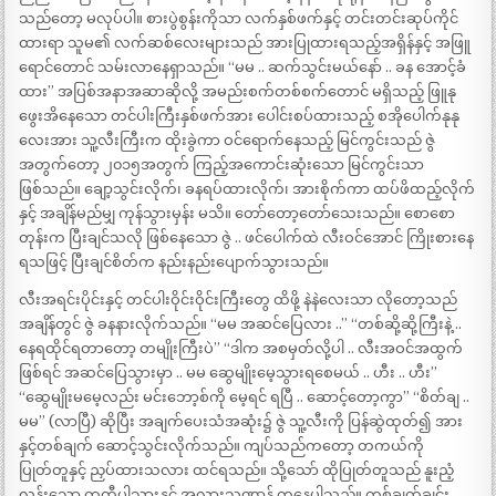
သည်တော့ မလုပ်ပါ။ စားပွဲစွန်းကိုသာ လက်နှစ်ဖက်နှင့် တင်းတင်းဆုပ်ကိုင်
ထားရာ သူမ၏ လက်ဆစ်လေးများသည် အားပြုထားရသည့်အရှိန်နှင့် အဖြူ
ရောင်တောင် သမ်းလာနေရှာသည်။ “မမ .. ဆက်သွင်းမယ်နော် .. ခန အောင့်ခံ
ထား” အပြစ်အနာအဆာဆိုလို့ အမည်းစက်တစ်စက်တောင် မရှိသည့် ဖြူနု
ဖွေးအိနေသော တင်ပါးကြီးနှစ်ဖက်အား ပေါင်းစပ်ထားသည့် စအိုပေါက်နုနု
လေးအား သူ့လီးကြီးက ထိုးခွဲကာ ဝင်ရောက်နေသည့် မြင်ကွင်းသည် ဇွဲ
အတွက်တော့ ၂၀၁၅အတွက် ကြည့်အကောင်းဆုံးသော မြင်ကွင်းသာ
ဖြစ်သည်။ ချော့သွင်းလိုက်၊ ခနရပ်ထားလိုက်၊ အားစိုက်ကာ ထပ်ဖိထည့်လိုက်
နှင့် အချိန်မည်မျှ ကုန်သွားမှန်း မသိ။ တော်တော့တော်သေးသည်။ စောစော
တုန်းက ပြီးချင်သလို ဖြစ်နေသော ဇွဲ .. ဖင်ပေါက်ထဲ လီးဝင်အောင် ကြိုးစားနေ
ရသဖြင့် ပြီးချင်စိတ်က နည်းနည်းပျောက်သွားသည်။
လီးအရင်းပိုင်းနှင့် တင်ပါးဝိုင်းဝိုင်းကြီးတွေ ထိဖို့ နဲနဲလေးသာ လိုတော့သည်
အချိန်တွင် ဇွဲ ခနနားလိုက်သည်။ “မမ အဆင်ပြေလား ..” “တစ်ဆို့ဆို့ကြီးနဲ့ ..
နေရထိုင်ရတာတော့ တမျိုးကြီးပဲ” “ဒါက အစမှတ်လို့ပါ .. လီးအဝင်အထွက်
ဖြစ်ရင် အဆင်ပြေသွားမှာ .. မမ ဆွေမျိုးမေ့သွားရစေမယ် .. ဟီး .. ဟီး”
“ဆွေမျိုးမမေ့လည်း မင်းဘော့စ်ကို မေ့ရင် ရပြီ .. ဆောင့်တော့ကွာ” “စိတ်ချ ..
မမ” (လာပြီ) ဆိုပြီး အချက်ပေးသံအဆုံး၌ ဇွဲ သူ့လီးကို ပြန်ဆွဲထုတ်၍ အား
နှင့်တစ်ချက် ဆောင့်သွင်းလိုက်သည်။ ကျပ်သည်ကတော့ တကယ်ကို
ပြုတ်တူနှင့် ညှပ်ထားသလား ထင်ရသည်။ သို့သော် ထိုပြုတ်တူသည် နူးညံ့
လွန်းသော ကတ္တီပါသားနှင့် အလားသဏ္ဌာန် တူနေပါသည်။ တစ်ချက်ချင်း