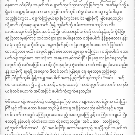
နေသော လီးကြီး အဖုတ်ထဲ ပျောက်ကွယ်သွားသည့် မြင်ကွင်း၊ အဆီရယ်လို့ မ
ရှိဘဲ ကျော့ရှင်းနေသော ကျောပြင်ထက်တွင် ဆံနွယ်လေးတွေ လှုပ်ခါသွား
သည့်မြင်ကွင်း .. ရမ္မက်ကြွဖွယ်ရာ မြင်ကွင်းပေါင်း မျိုးစုံကို မြင်နေရသည်။
သို့သော် ထိုအရာများထက် ပို၍ သူ့စိတ်ကို ဖမ်းစားထားသည်က လီး
အဝင်အထွက်ကို မြင်အောင် ဆိုပြီး ဖင်သားနှစ်ဖက်ကို လက်နှင့်ဆုပ်ကိုင်ပြီး
ဆွဲဖြဲထားမှုကြောင့် ထင်ထင်ရှားရှားပေါ်နေသော စအိုပေါက် နီနီစူစူလေး။ နန်း
ယမုံသည် သူမကိုယ်သူမ ဂရုတစိုက်နှင့် အမြဲကျော့ရှင်းနေအောင် ပြင်ဆင်
ထားလို့လား မသိ။ အဖုတ်နှုတ်ခမ်းသားတွေရော ဖင်ကြား ၊ စအိုပေါက် ဘေး
ပတ်ဝန်းကျင်ရော အားလုံးက အမွှေးအမှင်ကင်းပြီး ဖြူဖွေးသန့်စင်နေသည်။
အဖုတ်ကို အပီအပြင် ဆောင့်လိုးနေရင်းမှ ဇွဲတစ်ယောက် ဖင်ချချင်လာသည်။
နန်းယမုံကို ချရဖို့ အရေးက ဒီတစ်သက် ပြန်ရချင်မှ ရတော့မည်ဖြစ်ရာ
ကြုံကြိုက်တုန်း ရှိရှိသမျှ အပေါက်အကုန်ဖွင့်လိုက်ချင်သည်။ “အင်း … အင့် ..
မမ ကောင်းလာပြီ .. ဇွဲ .. ဆောင့် .. နာနာဆောင့်” ကာမရမ္မက်ဇောတက်ကာ နန်း
ယမုံတစ်ယောက် အပီအပြင် ပေါက်ကွဲထွက်နေသည်။
မိမိယောကျ်ားမဟုတ်တဲ့ ငယ်ရွယ်နုပျိုတဲ့ ယောကျ်ားသားတစ်ဦးက လီးကြီး
ကြီးနှင့် လိုးပေးတာ ခံနေရသည်မို့ ခံစားမှုအရှိန်ကလည်း ခါတိုင်းနှင့် မတူ။
တစ်သက်တာတွင် မကြုံဘူးသေးသည့် အတွေ့အကြုံနှင့် အကြီးအကျယ် ပြီး
တော့ဖို့ နန်းယမုံ တဲတဲလေးသာ လိုတော့သည်။ “အင် .. အာ .. ဘာဖြစ်လို့
ဆွဲထုတ်လိုက်တာလဲ .. ဇွဲ” အရမ်းကြီး ကောင်းနေသည့် အချိန်တွင် အဖုတ်ထဲ
မှ လီးဆွဲထုတ်ခံရသဖြင့် မဲ့တဲ့တဲ့ မျက်နှာလေးနှင့် နန်းယမုံ လှည့်ကြည့်ကာ