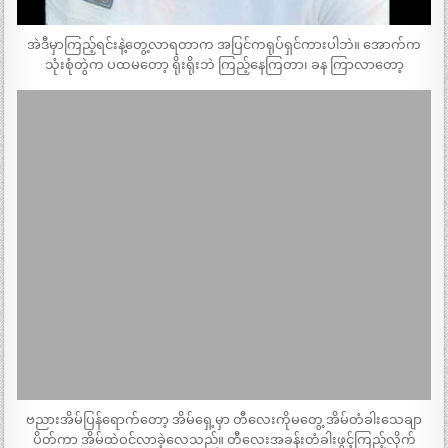
အဲဒီမှာကြည့်ရင်းနဲ့တွေ့လာရတာက အပြင်ကရုပ်ရှင်ကားပါဘဲ။ အောက်က
သုံးစုံတွဲက ပထမတော့ ရိုးရိုးဘဲ ကြည့်နေကြတာ၊ ခန ကြာလာတော့
ဗညားအိမ်ပြန်ရောက်တော့ အိမ်ရှေ့မှာ တီလေးကိုမတွေ့ အိမ်တံခါးသေချာ
ပိတ်ကာ အိမ်ထဲဝင်လာခဲ့လေသည်။ တီလေးအခန်းတံခါးဖွင့်ကြည့်လိုက်