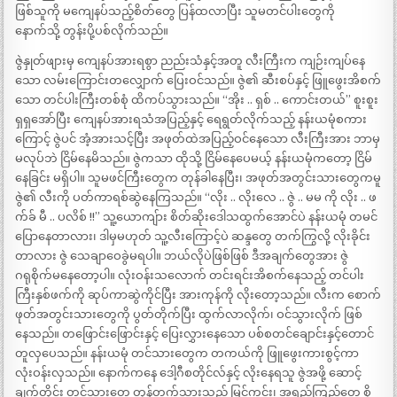
ဖြစ်သူကို မကျေနပ်သည့်စိတ်တွေ ပြန်ထလာပြီး သူမတင်ပါးတွေကို
နောက်သို့ တွန်းပို့ပစ်လိုက်သည်။
ဇွဲနှုတ်ဖျားမှ ကျေနပ်အားရစွာ ညည်းသံနှင့်အတူ လီးကြီးက ကျဉ်းကျပ်နေ
သော လမ်းကြောင်းတလျှောက် ပြေးဝင်သည်။ ဇွဲ၏ ဆီးစပ်နှင့် ဖြူဖွေးအိစက်
သော တင်ပါးကြီးတစ်စုံ ထိကပ်သွားသည်။ “အိုး .. ရှစ် .. ကောင်းတယ်” စူးစူး
ရှရှအော်ပြီး ကျေနပ်အားရသံအပြည့်နှင့် ရေရွတ်လိုက်သည့် နန်းယမုံစကား
ကြောင့် ဇွဲပင် အံ့အားသင့်ပြီး အဖုတ်ထဲအပြည့်ဝင်နေသော လီးကြီးအား ဘာမှ
မလုပ်ဘဲ ငြိမ်နေမိသည်။ ဇွဲကသာ ထိုသို့ ငြိမ်နေပေမယ့် နန်းယမုံကတော့ ငြိမ်
နေခြင်း မရှိပါ။ သူမဖင်ကြီးတွေက တုန်ခါနေပြီး၊ အဖုတ်အတွင်းသားတွေကမူ
ဇွဲ၏ လီးကို ပတ်ကာရစ်ဆွဲနေကြသည်။ “လိုး .. လိုးလေ .. ဇွဲ .. မမ ကို လိုး .. ဖ
က်ခ် မီ .. ပလိစ် !!” သူ့ယောကျ်ား စိတ်ဆိုးဒေါသထွက်အောင်ပဲ နန်းယမုံ တမင်
ပြောနေတာလား၊ ဒါမှမဟုတ် သူ့လီးကြောင့်ပဲ ဆန္ဒတွေ တက်ကြွလို့ လိုးခိုင်း
တာလား ဇွဲ သေချာဝေခွဲမရပါ။ ဘယ်လိုပဲဖြစ်ဖြစ် ဒီအချက်တွေအား ဇွဲ
ဂရုစိုက်မနေတော့ပါ။ လုံးဝန်းသလောက် တင်းရင်းအိစက်နေသည့် တင်ပါး
ကြီးနှစ်ဖက်ကို ဆုပ်ကာဆွဲကိုင်ပြီး အားကုန်ကို လိုးတော့သည်။ လီးက စောက်
ဖုတ်အတွင်းသားတွေကို ပွတ်တိုက်ပြီး ထွက်လာလိုက်၊ ဝင်သွားလိုက် ဖြစ်
နေသည်။ တဖြောင်းဖြောင်းနှင့် ပြေးလွှားနေသော ပစ်စတင်ချောင်းနှင့်တောင်
တူလှပေသည်။ နန်းယမုံ တင်သားတွေက တကယ်ကို ဖြူဖွေးကားစွင့်ကာ
လုံးဝန်းလှသည်။ နောက်ကနေ ဒေါ့ဂီစတိုင်လ်နှင့် လိုးနေရသူ ဇွဲအဖို့ ဆောင့်
ချက်တိုင်း တင်သားတွေ တုန်တက်သွားသည့် မြင်ကွင်း၊ အရည်ကြည်တွေ စို