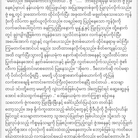
“မမလည်း အရမ်းကောင်းသွားတယ် .. ဇွဲ” “……” ဘာပြောရမှန်း မသိဘဲ ဇွဲ ငြိမ်
နေစဉ်မှာပင် နန်းယမုံက အံ့သြဖွယ်ရာ အပြုအမူတစ်ခုကို ပြုလုပ်လိုက်သည်။
ဇွဲ ရှေ့တွင် ဒူးထောက်ကာ ထိုင်လိုက်ပြီး အခုထက်ထိ မချွတ်ရသေးသော ကွန်
ဒုံးကို လိပ်ကာ ချွတ်ယူလိုက်သည်။ လရည်တွေ ပြည့်နေသော ကွန်ဒုံးကို
လက်ဖဝါးပေါ်တွင်ကာ ခနကြည့်ပြီးနောက် မူနွဲ့နွဲ့နှင့် ပြုံးပြသည်။ ထို့နောက်
တွင် ချွဲကျိကျိဖြစ်ကာ ကျန်ခဲ့သော သူ့လိင်တန်အား လက်နှင့်စုပ်ကိုင်ပြီး
အပေါ်အောက် လျှာနှင့် လျက်ပေးသည်။ ဇွဲတစ်ယောက် ထိုင်နေရာမှ ဖင်ကြီး
ကြွမတက်အောင်ပင် မနည်း သတိထားနေလိုက်ရသည်။ စိတ်ကျေနပ်သည်
အထိ လျက်ပြီးသွားလို့ နန်းယမုံက နောက်ဆုံးပိတ်အနေနှင့် သူ့လီးထိပ်အား
ပြွတ်ခနဲနေအောင် နှုတ်ခမ်းလေးနှင့် နမ်းပြီး လွှတ်ပေးလိုက်သည်တွင် ဇွဲ၏
လီးက ပြန်၍တင်းမာစတောင် ပြုနေသည်။ “အိုကေ .. ဒီလောက်ဆို ကင်မရာ
ကို ပိတ်လိုက်လို့ရပြီ .. မမတို့ ဟိုသစ္စာဖောက်နှစ်ယောက်ကို တုံ့ပြန်
လက်စားချေဖို့ ကောင်းကောင်းကြီးလုံလောက်နေပြီ ထင်တယ် .. သေချာ
တယ် ဒင်းတို့တော့ မမတို့ကို ဂျဲလက်စ်ဖြစ်ယုံမက ဒါတွေမြင်ရင် ဆွေ့ဆွေ့ခုန်
အောင် ဒေါသထွက်နေကြမှာ ..” ဒေါ်နန်းယမုံက တက်ကြွစွာ ပြောနေ
သလောက် ဇွဲကတော့ ပြုံးဖြီးဖြီးနှင့် ခေါင်းညိတ်ပြယုံသာ တတ်နိုင်
တော့သည်။ အခု ရိုက်ကူးထားသည့် ဓါတ်ပုံတွေနှင့် ဗွီဒီယိုကို ဦးမိုးလုံးဟိန်း
မြင်လျှင် သေချာတာကတော့ သူအလုပ်ပြုတ်မှာ ဖြစ်ပါသည်။ သို့သော် သူ
ပြုလုပ်ခဲ့သည့် ကိစ္စမှန်သမျှကို ပြန်စဉ်းစားကြည့်လျှင် ဇွဲအနေနှင့် အလုပ်ပြုတ်
မည့်ကိစ္စအား လုံးလုံးကို ခေါင်းထဲထည့်မနေတော့ပါ။ ဘော့စ်ဖြစ်သူ ကတိပေး
ပြောထားခဲ့သည့် လကုန်လျှင်ရမည့် ဘောနပ်စ်ကိုလည်း မလိုချင်တော့ပါ။ ဦး