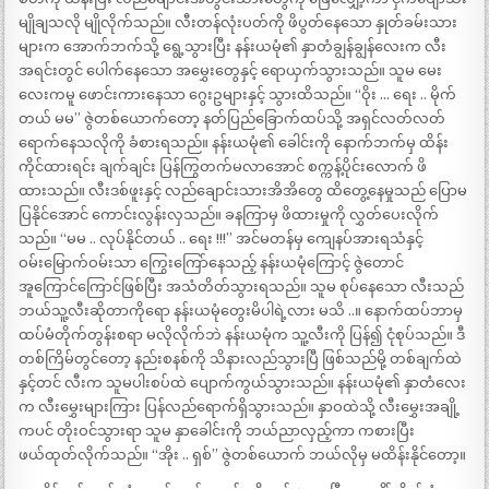
မျိုချသလို မျိုလိုက်သည်။ လီးတန်လုံးပတ်ကို ဖိပွတ်နေသော နှုတ်ခမ်းသား
များက အောက်ဘက်သို့ ရွေ့သွားပြီး နန်းယမုံ၏ နှာတံချွန်ချွန်လေးက လီး
အရင်းတွင် ပေါက်နေသော အမွှေးတွေနှင့် ရောယှက်သွားသည်။ သူမ မေး
လေးကမူ ဖောင်းကားနေသာ ဂွေးဥများနှင့် သွားထိသည်။ “ဝိုး … ရေး .. မိုက်
တယ် မမ” ဇွဲတစ်ယောက်တော့ နတ်ပြည်ခြောက်ထပ်သို့ အရှင်လတ်လတ်
ရောက်နေသလိုကို ခံစားရသည်။ နန်းယမုံ၏ ခေါင်းကို နောက်ဘက်မှ ထိန်း
ကိုင်ထားရင်း ချက်ချင်း ပြန်ကြွတက်မလာအောင် စက္ကန့်ပိုင်းလောက် ဖိ
ထားသည်။ လီးဒစ်ဖူးနှင့် လည်ချောင်းသားအိအိတွေ ထိတွေ့နေမှုသည် ပြောမ
ပြနိုင်အောင် ကောင်းလွန်းလှသည်။ ခနကြာမှ ဖိထားမှုကို လွှတ်ပေးလိုက်
သည်။ “မမ .. လုပ်နိုင်တယ် .. ရေး !!!” အင်မတန်မှ ကျေနပ်အားရသံနှင့်
ဝမ်းမြောက်ဝမ်းသာ ကြွေးကြော်နေသည့် နန်းယမုံကြောင့် ဇွဲတောင်
အူကြောင်ကြောင်ဖြစ်ပြီး အသံတိတ်သွားရသည်။ သူမ စုပ်နေသော လီးသည်
ဘယ်သူ့လီးဆိုတာကိုရော နန်းယမုံတွေးမိပါရဲ့လား မသိ ..။ နောက်ထပ်ဘာမှ
ထပ်မံတိုက်တွန်းစရာ မလိုလိုက်ဘဲ နန်းယမုံက သူ့လီးကို ပြန်၍ ငုံစုပ်သည်။ ဒီ
တစ်ကြိမ်တွင်တော့ နည်းစနစ်ကို သိနားလည်သွားပြီ ဖြစ်သည်မို့ တစ်ချက်ထဲ
နှင့်တင် လီးက သူမပါးစပ်ထဲ ပျောက်ကွယ်သွားသည်။ နန်းယမုံ၏ နှာတံလေး
က လီးမွှေးများကြား ပြန်လည်ရောက်ရှိသွားသည်။ နှာဝထဲသို့ လီးမွှေးအချို့
ကပင် တိုးဝင်သွားရာ သူမ နှာခေါင်းကို ဘယ်ညာလှည့်ကာ ကစားပြီး
ဖယ်ထုတ်လိုက်သည်။ “အိုး .. ရှစ်” ဇွဲတစ်ယောက် ဘယ်လိုမှ မထိန်းနိုင်တော့။