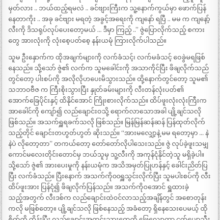
မှတ်လား .. ဘယ်ထည့်ရမလဲ .. ခင်ဗျားကြီးက သူ့နောက်ကွယ်မှာ ဖောက်ပြန်
နေတာကိုး .. အခု ခင်ဗျား မရတဲ့ အခွင့်အရေးကို ကျနော် ရပြီ .. မမ က ကျနော့်
လီးကို ဒိသရုပ်လုပ်ပေးတော့မယ် … ဒီမှာ ကြည့် ..” ဇွဲပြောလိုက်သည့် စကား
တွေ အားလုံးကို လုံးစေ့ပတ်စေ့ နန်းယမုံ ကြားလိုက်ပါသည်။
သူမ ဦးနှောက်က ထိုအချက်များကို လက်ခံသင့်၊ လက်မခံသင့် ဝေခွဲမရဖြစ်
နေသည်။ သို့သော် ဇွဲ၏ လက်က သူမခေါင်းကို အသာကိုင်ပြီး ဖိချလိုက်သည်
တွင်တော့ ပါးစပ်ကို အလိုလိုဟပေးမိသွားသည်။ ထို့နောက်တွင်တော့ သူမ၏
သဘာဝဗီဇ က ကြီးစိုးသွားပြီး နှုတ်ခမ်းများကို လီးတန်လုံးပတ်၏
အောက်ခြေပိုင်းနှင့် ထိနိုင်အောင် ကြိုးစားလိုက်သည်။ ထိပ်ဖူးလုံးလုံးကြီးက
အာခေါင်ကို ကျော်၍ လည်ချောင်းဝသို့ ရောက်လာသောအခါ ပျို့ချင်သလို
ဖြစ်သည်။ အသက်ရှူရခက်သလို ဖြစ်သည်။ မြန်မြန်ဆန်ဆန် ပြန်ထုတ်လိုက်
သည့်တိုင် ချောင်းတဟွတ်ဟွတ် ဆိုးသည်။ “အားမလျှော့နဲ့ မမ ရတော့မှာ … နဲ
နဲပဲ လိုတော့တာ” တကယ်တော့ တော်တော်လိုပါသေးသည်။ ဇွဲ လုပ်ခဲ့ဖူးသမျှ
ကောင်မလေးတိုင်းတောင်မှ ဘယ်သူမှ သူ့လီးကို အကုန်ငုံနိုင်တဲ့သူ မရှိခဲ့ပါ။
သို့သော် ဇွဲ၏ အားပေးမှုကို နန်းယမုံက အသိအမှတ်ပြုဟန်နှင့် ခေါင်းညိတ်ပြ
ပြီး လက်ခံသည်။ ပြီးနောက် အသက်ကို၀၀ရှူသွင်းလိုက်ပြီး သူမပါးစပ်ကို လီး
ထိပ်ဖူးအား ပြန်ငုံ၍ ဖိချလိုက်ပြန်သည်။ အသက်ကိုဝအောင် ရှူထားခဲ့
သည့်အတွက် လီးဒစ်က လည်ချောင်းထဲဝင်လာသည့်အချိန်တွင် အစောတုန်း
ကလို မဖြစ်တော့။ ပျို့ချင်သလို ဖြစ်နေသည့် အခံတော့ ရှိနေသေးပေမယ့် ထို
စိတ်ကို ထိန်းပြီး လည်ချောင်းအတွင်းသားတွေကို ဖြေလျှော့ကာ ငှက်ပျောသီး