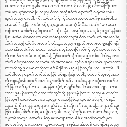
မေးရှာသည်။ စားပွဲစွန်းအား ထောက်ထားသည့် လက်ဖြင့် လီးတန်ကြီးအား
လှမ်းဆွဲမည်တောင် ပြုသည်။ ဇွဲကာ အဆွဲမခံဘဲ နောက်သို့ ခြေတစ်လှမ်း
ဆုတ်သည်။ တင်ပါးကြီး တစ်ဖက်ကို ကိုင်ထားသော လက်ကိုမူ စအိုပေါက်
လေးပေါ် ရွှေ့ပြီး လက်မနှင့် စူတူတူအဝလေးကို ဖိထိုးချသည်။ “မမ ယော
ကျ်ားက မမဖင်ကို လုပ်ဖူးလား” “အိုး .. နိုး .. မလုပ်ဘူး .. မလုပ်ဖူးဘူး” နန်းယ
မုံ၏ စအိုပေါက်လေးက တင်းရင်းနေသော်လည်း ဇွဲက လက်မကို အားနှင့်ဖိချ
လိုက်သည်မို့ ထိပ်ပိုင်းလောက် ဝင်သွားသည်။ ချွေးသီးလေးတွေ စို့နေပြီ ဖြစ်
သော နန်းယမုံကိုယ်ကလေး ဆတ်ခနဲ တုန်သွားပြီး လီးကို လှမ်းဆွဲသောလက်
ကို ကမန်းကတမ်း စားပွဲပေါ်သို့ ပြန်ထောက်လိုက်ရသည်။ ဖင်ပေါက်နုနုလေး
ထဲသို့ ဝင်သွားသော သူ့လက်မကို အသာလေး လှုပ်ပေးရင်း ကင်မရာတင်ထား
ရာဘက်သို့ ဇွဲ လှမ်းကြည့်ကာ စပ်ဖြီးဖြီးရုပ်နှင့် ပြောသည်။ “ကဲ .. ဘော့စ် .. ဒီ
တစ်ခါတော့ နောက်ဆုံးပိတ်အဖြစ် ခင်ဗျားကြီး တခါမှ မရောက်ဘူးတဲ့နေရာ
ကို ကျနော့်လီးရောက်အောင် သွားလိုက်မယ် .. ဘယ်နေရာလဲဆိုတာ လက်မ
ကို မြင်တယ် မှတ်လား .. မမနန်းယမုံရဲ့ ဗါဂျင်ဖင်ပေါက်လေးပေါ့ဗျာ .. ဟား
ဟား” ဇွဲပြောနေသည့် စကားလုံးတိုင်းကို နန်းယမုံ ကြားပါသည်။ ယောကျ်ား
ဖြစ်သူ၏ အလုပ်သမားက သူဌေးကတော်ဖြစ်သူ သူမကို ဖင်ချဖို့ ကြံစည်
နေသည်ဆိုတာ နန်းယမုံ နားလည်ပါသည်။ သို့သော် အခုအခြေအနေတွင် သူမ
ငြင်းဆန်ချင်စိတ်တစ်ခုမှ မရှိတော့ပါ။ အလျှံညီးညီး တောက်လောင်နေသည့်
ရမ္မက်စိတ်တွင်၊ ဖောက်ပြန်သူ ယောကျ်ားအပေါ် ခံပြင်းဒေါသထွက်မှုက
ပေါင်းစပ်လိုက်သောအခါ သူမလုပ်သမျှ အမှန်ဟု နန်းယမုံ ထင်မြင်နေသည်။