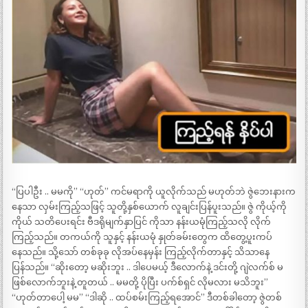
“ပြပါဦး .. မမကို” “ဟုတ်” ကင်မရာကို ယူလိုက်သည် မဟုတ်ဘဲ ဇွဲဘေးနားက
နေသာ လှမ်းကြည့်သဖြင့် သူတို့နှစ်ယောက် လူချင်းပြန်ပူးသည်။ ဇွဲ ကိုယ့်ကို
ကိုယ် သတိပေးရင်း ဗီဒရိုမျက်နှာပြင် ကိုသာ နန်းယမုံကြည့်သလို လိုက်
ကြည့်သည်။ တကယ်ကို သူနှင့် နန်းယမုံ နှုတ်ခမ်းတွေက ထိတွေ့ပူးကပ်
နေသည်။ သို့သော် တစ်ခုခု လိုအပ်နေမှန်း ကြည့်လိုက်တာနှင့် သိသာနေ
ပြန်သည်။ “ဆိုးတော့ မဆိုးဘူး .. ဒါပေမယ့် ဒီလောက်နဲ့ ဒင်းတို့ ဂျဲလက်စ် မ
ဖြစ်လောက်ဘူးနဲ့ တူတယ် .. မမတို့ ပိုပြီး ပက်စ်ရှင် လိုမလား မသိဘူး”
“ဟုတ်တာပေါ့ မမ” “ဒါဆို .. ထပ်စမ်းကြည့်ရအောင်” ဒီတစ်ခါတော့ ဇွဲတစ်