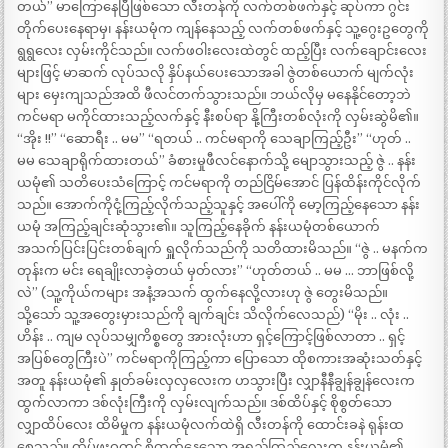
တယ်” မာကြောနေပြီဖြစ်သော လီးတန်ကို လက်တစ်ဖက်နှင့် ဆုပ်ကာ ဂွင်း
တိုက်ပေးနေရာမှ၊ နန်းယမုံက ကျန်နေသည့် လက်တစ်ဖက်နှင့် သူ့ဂွေးဥတွေကို
ရွရွလေး လှမ်းကိုင်သည်။ လက်ဖဝါးလေးထဲတွင် ထည့်ပြီး လက်ချောင်းလေး
များဖြင့် မာဆက် လုပ်သလို နှိပ်နယ်ပေးသောအခါ ဇွဲတစ်ယောက် မျက်လုံး
များ မှေးကျသည်အထိ ဖီလင်တက်သွားသည်။ ဘယ်လိုမှ မနေနိုင်တော့ဘဲ
ကင်မရာ မကိုင်ထားသည့်လက်နှင့် နီးစပ်ရာ နို့ကြီးတစ်လုံးကို လှမ်းဆွဲမိ၏။
“အိုး !!” “ဆောရီး .. မမ” “ရတယ် .. ကင်မရာကို သေချာကြည့်ဦး” “ဟုတ် ..
မမ သေချာရိုက်ထားတယ်” ခံစားမှုဖီလင်နောက်သို့ မျောသွားသည့် ဇွဲ .. နန်း
ယမုံ၏ သတိပေးသံကြောင့် ကင်မရာကို တည်ငြိမ်အောင် ပြန်ထိန်းကိုင်လိုက်
သည်။ အောက်ကိုငုံ့ကြည့်လိုက်သည့်သူနှင့် အပေါ်ကို မော့ကြည့်နေသော နန်း
ယမုံ အကြည့်ချင်းဆုံသွား၏။ သူကြည့်နေခိုက် နန်းယမုံတစ်ယောက်
အသက်ပြင်းပြင်းတစ်ချက် ရှူလိုက်သည်ကို သတိထားမိသည်။ “ဇွဲ .. မနက်က
တုန်းက မင်း ရေချိုးလာခဲ့တယ် မှတ်လား” “ဟုတ်တယ် .. မမ … ဘာဖြစ်လို့
လဲ” (သူ့ကိုယ်ကများ အနံ့အသက် ထွက်နေလို့လားဟု ဇွဲ တွေးမိသည်။
သို့သော် သူ့အတွေးမှားသည်ကို ချက်ချင်း သိလိုက်လေသည်) “မိုး .. လုံး ..
ဟိန်း .. ကျမ လုပ်သမျှကိစ္စတွေ အားလုံးဟာ ရှင့်ကြောင့်ဖြစ်လာတာ .. ရှင့်
အပြစ်တွေကြီးပဲ” ကင်မရာကိုကြည့်ကာ ပြောသော ထိုစကားအဆုံးသတ်နှင့်
အတူ နန်းယမုံ၏ နှုတ်ခမ်းလှလှလေးက ဟသွားပြီး လျှာနီနီချွန်ချွန်လေးက
ထွက်လာကာ ဒစ်လုံးကြီးကို လှမ်းလျက်သည်။ ဒစ်ထိပ်နှင့် စိုစွတ်သော
လျှာထိပ်လေး ထိမိမှုက နန်းယမုံလက်ထဲရှိ လီးတန်ကို ထောင်းခနဲ ရုန်းထ
စေသည်။ ထိပ်ဖူးဝတွင် စို့ထွက်နေသော အရည်ကြည်လေးက နန်းယမုံ၏