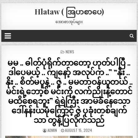
Hlataw ( အြပာစာပေ)
အောစာအုပ်များ
POSTED
NEWS
IN
မမ .. ဓါတ်ပုံရိုက်တာတော့ ဟုတ်ပါပြီ ..
ဒါပေမယ့် .. ကျနော့် အလုပ်က ..” “နိုး ..
နိုး .. စိတ်မပူနဲ့ .. ဇွဲ .. မမတာဝန်ယူတယ် ..
မင်းရဲ့ဘော့စ် မင်းကို လက်ညိုးနဲ့တောင်
မထိစေရဘူး” ရဲရဲကြီး အာမခံနေသော
ဒေါ်နန်းယမုံကြောင့် ဇွဲ ပုခုံးတစ်ချက်
သာ တွန့်ပြလိုက်သည်
ADMIN
AUGUST 15, 2024