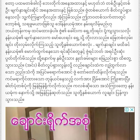
တော့ ပထမတစ်ခါလို ဘေးတိုက်အနေအထားနှင့် မဟုတ်ဘဲ တစ်ဦးနှင့်တစ်
ဦး မျက်နှာချင်းဆိုင် အနေအထားနှင့် ဖြစ်သည်။ ဇွဲတစ်ယောက် စိတ်လှုပ်ရှား
နေသလို၊ သူ့ကံကြမ္မာကိုလည်း အံ့သြမိသည်။ ဤဘဝတစ်သက်တာတွင်
ဘော့စ်ရဲ့ သရဖူမယားဖြစ်သူ ဒေါ်နန်းယမုံအား နမ်းရလိမ့်မည်ဟု
ဘယ်တုန်းကမှ ထင်မထားခဲ့ပါ။ ဇွဲ၏ ခေါင်းက ရှေ့တိုးရင်း ငုံ့ကျသွားသလို၊
နန်းယမုံ၏ မျက်နှာလေးက မော်ပေးရင်း ရှေ့သို့ တိုးလာသည်။ ခြေတစ်လှမ်း
ချင်း တိုးလှမ်းလိုက်ကြသည့် သူတို့နှစ်ယောက်စလုံး .. မျက်နှာချင်း မထိခင်
နန်းယမုံ၏ မောက်ထွက်နေသော ရင်ဆိုင်တွေနှင့် ဇွဲရင်ဘတ် အရင်ဦးဆုံး
ပွတ်တိုက်မိသည်။ ထို့နောက်မှ နှစ်ဦးသား နှုတ်ခမ်းများ ဖြေညင်းစွာ ထိတွေ့
သွားသည်။ (အင်း) စိတ်လှုပ်ရှားလွန်းလို့ လည်ချောင်းထဲက လျှံထွက်လာ
သော ညည်းသံကို အပြင်မရောက်အောင် ဇွဲ တော်တော်ထိန်းလိုက်ရသည်။
ကင်မရာကိုင်ထားသော တုန်ယင်နေသည့် လက်အား ငြိမ်အောင် ကြိုးစားပြီး
ဓါတ်ပုံတစ်ပုံကို မြန်မြန်ရိုက်လိုက်သည်။ ကလစ်ဆိုသော အသံကြားတော့ နန်း
ယမုံက နောက်သို့ အမြန်ပြန်ဆုတ်သည်။ သူတို့နှစ်ယောက် လူချင်း ပြန်ကွာ
သွားသည်။