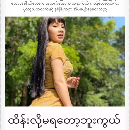
သောအခါ တီလေးက အထက်အောက် တဆက်ထဲ ဂါဝန်လေးဝတ်ကာ
ပိုးလိုးပက်လက်နှင့် နှစ်ခြိုက်စွာ အိပ်ပျော်နေလေသည်