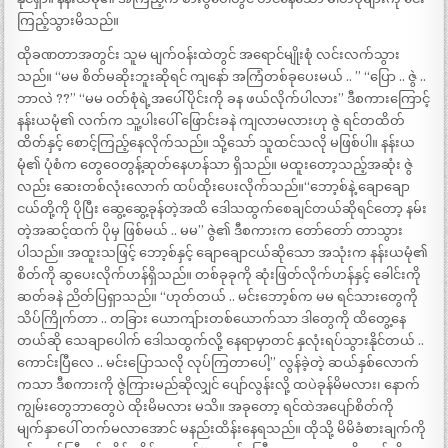
ကြည့်သွားမိသည်။
ထိုခဏတာအတွင်း သူမ မျက်ဝန်းထဲတွင် အရောင်မျိုးစုံ လင်းလက်သွား
သည်။ “မမ စိတ်မဆိုးဘူးဆိုရင် ကျနော် အကြံတစ်ခုပေးမယ် .. ” “ပြော .. ဇွဲ ..
ဘာလဲ ??” “မမ ဝတ်စုံရဲ့အပေါ်ပိုင်းကို ခန ဖယ်လိုက်ပါလား” ဒီစကားကြောင့်
နန်းယမုံ၏ လက်က သူ့ပါးပေါ် ဖြောင်းခနဲ ကျလာမလားဟု ဇွဲ ရင်တထိတ်
ထိတ်နှင့် စောင့်ကြည့်နေလိုက်သည်။ သို့သော် သူထင်သလို မဖြစ်ပါ။ နန်းယ
မုံ၏ ပုံစံက တွေဝေတွန့်ဆုတ်နေဟန်သာ ရှိသည်။ မထူးတော့သည့်အဆုံး ဇွဲ
လည်း ဆေးတစ်လုံးလောက် ထပ်ထိုးပေးလိုက်သည်။“ဘော့စ်နဲ့ ချောချော
ငယ်တို့ကို ပိုပြီး ဆွေ့ဆွေ့ခုန်တဲ့အထိ ဒေါသထွက်စေချင်တယ်ဆိုရင်တော့ နမ်း
တဲ့အဆင့်ထက် ပိုမှ ဖြစ်မယ် .. မမ” ဇွဲ၏ ဒီစကားက တော်တော် တာသွား
ပါသည်။ အထူးသဖြင့် ဘော့စ်နှင့် ချောချောငယ်ဆိုသော အသုံးက နန်းယမုံ၏
စိတ်ကို ဆွပေးလိုက်ဟန်ရှိသည်။ တစ်ခုခုကို ဆုံးဖြတ်လိုက်ဟန်နှင့် ခေါင်းကို
ဆတ်ခနဲ ညိတ်ပြရှာသည်။ “ဟုတ်တယ် .. မင်းဘော့စ်က မမ ရင်သားတွေကို
သိပ်ကြိုက်တာ .. တခြား ယောကျ်ားတစ်ယောက်သာ ဒါတွေကို ထိတွေ့နေ
တယ်ဆို သေချာပေါက် ဒေါသထွက်လို့ နေရာမှာတင် နှလုံးရပ်သွားနိုင်တယ် ..
ကောင်းပြီလေ .. မင်းပြောသလို လုပ်ကြတာပေါ့” လွန်ခဲ့တဲ့ ဆယ်နှစ်လောက်
ကသာ ဒီစကားကို ဇွဲကြားမည်ဆိုလျှင် ပျော်လွန်းလို့ ထပဲခုန်မိမလား၊ နောက်
ကျွမ်းတွေဘာတွေပဲ ထိုးမိမလား မသိ။ အခုတော့ ရင်ထဲအပျော်စိတ်ကို
မျက်နှာပေါ် တက်မလာအောင် မနည်းထိန်းနေရသည်။ ထိုသို့ မိမိခံစားချက်ကို