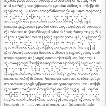
သူ့လိင်တန်သည် သံချောင်းတစ်ချောင်းလို တင်းမာနေပြီး၊ အချိန်ကိုက် ဗုံး
သလို ပေါက်ကွဲဖို့ အသင့်ဖြစ်နေသည်။ နန်းယမုံ၏ ခေါင်းကို ဖမ်းကိုင်ပြီး ခါး
ကိုလှုပ်ကာ သူမပါးစပ်အား ဆောင့်လိုးမိတော့သည်။ နန်းယမုံက အလိုက်သင့်
ပင် လည်ချောင်းကို ဖြေလျှော့ထားပေးယုံမက၊ လျှာလေးနှင့်လည်း
အဝင်အထွက် ဖြစ်နေသော လီး၏ အောက်ဘက်ပိုင်းကို ပတ်၍ လျက်
ပေးသည်။ နူးညံ့လှသော နန်းယမုံ၏ ပါးစပ်လှလှလေးထဲတွင် လီးတစ်ချောင်း
လုံး ကုန်အောင် ထည့်ထားနိုင်သည့် ဖီလင်သည် ဇွဲအတွက်တော့ ဘာနှင့်မှကို မ
လဲနိုင်ပေ။ သူမပါးစပ်အား အရှိန်နှင့်လိုးနေသော ဇွဲအား မိနစ်ပိုင်းမျှ ကြာသည်
အထိ နန်းယမုံ လွှတ်ပေးထားလိုက်၏။ နန်းယမုံ အနေနှင့် အစပိုင်းတုန်းက
သူမအပေါ် ဖောက်ပြန်သည့် လင်ဖြစ်သူအား ပညာပေး လက်စားချေဖို့ရန်
ဆုံးဖြတ်ထားခဲ့သော်လည်း ဒီလောက်အထိတော့ ဖြစ်သွားလိမ့်မည်ဟု မထင်
ထားခဲ့။ အခုတော့ ဖြစ်ခဲ့သမျှကို နောက်ကြောင်းပြန်ဖို့ မလွယ်ကူတော့ပါ။
သူမအနေနှင့်လည်း ဒီအခြေအနေရောက်လာမှ နောက်ဆုတ်ဖို့လည်း မစဉ်းစား
ချင်တော့။ ရှေ့ဆက်တိုးဖို့ရန်သာ ဆုံးဖြတ်လိုက်တော့သည်။ “ဇွဲ .. နေဦး” ပြွတ်
ဆိုသည့် အသံနှင့်အတူ လီးက ပါးစပ်ပေါက်ထဲမှ ကျွတ်ထွက်သွားရာ ဇွဲတစ်
ယောက် တကယ်ကို ဖီးလ်အောက်သွားသည်။ နောက်ထပ် တစ်မိနစ်၊ နှစ်မိနစ်
သာ ဆက်ဆောင့်ရလျှင် သူပြီးတော့မှာ သေချာနေသည်လေ။ “ဘာ .. ဘာဖြစ်
လို့လဲ မမ??” အနည်းငယ် စိတ်ပျက်သံနှင့် မေးလိုက်သည့် ဇွဲ .. နန်းယမုံထံမှ
အဖြေကြောင့် နေရာမှာတွင် ထခုန်ချင်သွားပြန်သည်။ အနည်းဆုံး တော့ လူက
မခုန်မိတာတောင် လီးတန်ကြီးက ဆတ်ခနဲ ခုန်တက်သည်။ “တို့တတွေ ဖက်ခ်
ကြရအောင် .. ဇွဲ” “မမ .. တကယ် ပြောနေတာလား” (အံ့အားသင့်ပြီးရင်း