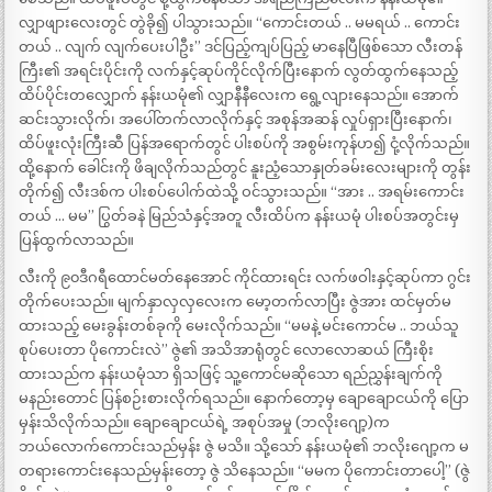
လျှာဖျားလေးတွင် တွဲခို၍ ပါသွားသည်။ “ကောင်းတယ် .. မမရယ် .. ကောင်း
တယ် .. လျက် လျက်ပေးပါဦး” ဒင်ပြည့်ကျပ်ပြည့် မာနေပြီဖြစ်သော လီးတန်
ကြီး၏ အရင်းပိုင်းကို လက်နှင့်ဆုပ်ကိုင်လိုက်ပြီးနောက် လွတ်ထွက်နေသည့်
ထိပ်ပိုင်းတလျှောက် နန်းယမုံ၏ လျှာနီနီလေးက ရွေ့လျားနေသည်။ အောက်
ဆင်းသွားလိုက်၊ အပေါ်တက်လာလိုက်နှင့် အစုန်အဆန် လှုပ်ရှားပြီးနောက်၊
ထိပ်ဖူးလုံးကြီးဆီ ပြန်အရောက်တွင် ပါးစပ်ကို အစွမ်းကုန်ဟ၍ ငုံ့လိုက်သည်။
ထို့နောက် ခေါင်းကို ဖိချလိုက်သည်တွင် နူးညံ့သောနှုတ်ခမ်းလေးများကို တွန်း
တိုက်၍ လီးဒစ်က ပါးစပ်ပေါက်ထဲသို့ ဝင်သွားသည်။ “အား .. အရမ်းကောင်း
တယ် … မမ” ပြွတ်ခနဲ မြည်သံနှင့်အတူ လီးထိပ်က နန်းယမုံ ပါးစပ်အတွင်းမှ
ပြန်ထွက်လာသည်။
လီးကို ၉၀ဒီဂရီထောင်မတ်နေအောင် ကိုင်ထားရင်း လက်ဖဝါးနှင့်ဆုပ်ကာ ဂွင်း
တိုက်ပေးသည်။ မျက်နှာလှလှလေးက မော့တက်လာပြီး ဇွဲအား ထင်မှတ်မ
ထားသည့် မေးခွန်းတစ်ခုကို မေးလိုက်သည်။ “မမနဲ့ မင်းကောင်မ .. ဘယ်သူ
စုပ်ပေးတာ ပိုကောင်းလဲ” ဇွဲ၏ အသိအာရုံတွင် လောလောဆယ် ကြီးစိုး
ထားသည်က နန်းယမုံသာ ရှိသဖြင့် သူ့ကောင်မဆိုသော ရည်ညွှန်းချက်ကို
မနည်းတောင် ပြန်စဉ်းစားလိုက်ရသည်။ နောက်တော့မှ ချောချောငယ်ကို ပြော
မှန်းသိလိုက်သည်။ ချောချောငယ်ရဲ့ အစုပ်အမှု (ဘလိုးဂျော့)က
ဘယ်လောက်ကောင်းသည်မှန်း ဇွဲ မသိ။ သို့သော် နန်းယမုံ၏ ဘလိုးဂျော့က မ
တရားကောင်းနေသည်မှန်းတော့ ဇွဲ သိနေသည်။ “မမက ပိုကောင်းတာပေါ့” (ဇွဲ