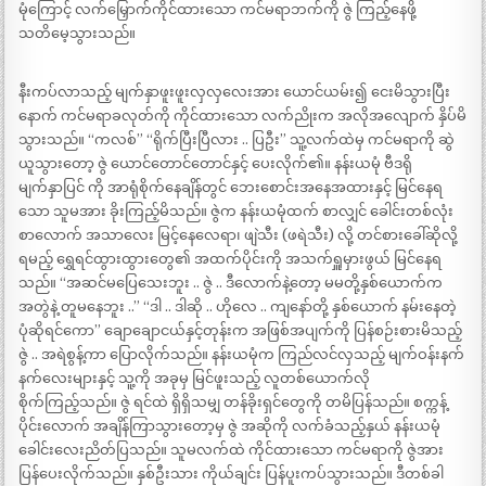
မုံကြောင့် လက်မြှောက်ကိုင်ထားသော ကင်မရာဘက်ကို ဇွဲ ကြည့်နေဖို့
သတိမေ့သွားသည်။
နီးကပ်လာသည့် မျက်နှာဖူးဖူးလှလှလေးအား ယောင်ယမ်း၍ ငေးမိသွားပြီး
နောက် ကင်မရာခလုတ်ကို ကိုင်ထားသော လက်ညိုးက အလိုအလျောက် နှိပ်မိ
သွားသည်။ “ကလစ်” “ရိုက်ပြီးပြီလား .. ပြဦး” သူ့လက်ထဲမှ ကင်မရာကို ဆွဲ
ယူသွားတော့ ဇွဲ ယောင်တောင်တောင်နှင့် ပေးလိုက်၏။ နန်းယမုံ ဗီဒရို
မျက်နှာပြင် ကို အာရုံစိုက်နေချိန်တွင် ဘေးစောင်းအနေအထားနှင့် မြင်နေရ
သော သူမအား ခိုးကြည့်မိသည်။ ဇွဲက နန်းယမုံထက် စာလျှင် ခေါင်းတစ်လုံး
စာလောက် အသာလေး မြင့်နေလေရာ၊ ဖျဲသီး (ဖရဲသီး) လို့ တင်စားခေါ်ဆိုလို့
ရမည့် ရွှေရင်ထွားထွားတွေ၏ အထက်ပိုင်းကို အသက်ရှူမှားဖွယ် မြင်နေရ
သည်။ “အဆင်မပြေသေးဘူး .. ဇွဲ .. ဒီလောက်နဲ့တော့ မမတို့နှစ်ယောက်က
အတွဲနဲ့ တူမနေဘူး ..” “ဒါ .. ဒါဆို .. ဟိုလေ .. ကျနော်တို့ နှစ်ယောက် နမ်းနေတဲ့
ပုံဆိုရင်ကော” ချောချောငယ်နှင့်တုန်းက အဖြစ်အပျက်ကို ပြန်စဉ်းစားမိသည့်
ဇွဲ .. အရဲစွန့်ကာ ပြောလိုက်သည်။ နန်းယမုံက ကြည်လင်လှသည့် မျက်ဝန်းနက်
နက်လေးများနှင့် သူ့ကို အခုမှ မြင်ဖူးသည့် လူတစ်ယောက်လို
စိုက်ကြည့်သည်။ ဇွဲ ရင်ထဲ ရှိရှိသမျှ တန်ခိုးရှင်တွေကို တမိပြန်သည်။ စက္ကန့်
ပိုင်းလောက် အချိန်ကြာသွားတော့မှ ဇွဲ အဆိုကို လက်ခံသည့်နှယ် နန်းယမုံ
ခေါင်းလေးညိတ်ပြသည်။ သူမလက်ထဲ ကိုင်ထားသော ကင်မရာကို ဇွဲအား
ပြန်ပေးလိုက်သည်။ နှစ်ဦးသား ကိုယ်ချင်း ပြန်ပူးကပ်သွားသည်။ ဒီတစ်ခါ