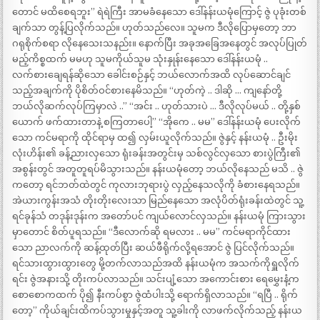
တောင် မထိစေရဘူး” ရဲရဲကြီး အာမခံနေသော ဒေါ်နန်းယမုံကြောင့် ဇွဲ ပုခုံးတစ်
ချက်သာ တွန့်ပြလိုက်သည်။ ဟုတ်သည်လေ။ သူမက ဒီလိုပြောမှတော့ ဘာ
ဂရုစိုက်စရာ လိုနေသေးသနည်း။ နောက်ပြီး အခုအခြေအနေတွင် အလုပ်ပြုတ်
မည့်ကိစ္စထက် မမဟု သူမကိုယ်သူမ သုံးနှုန်းနေသော ဒေါ်နန်းယမုံ ..
လက်စားချေရန်ဆိုသော ခေါင်းစဉ်နှင့် ဘယ်လောက်အထိ လုပ်ဆောင်ချင်
သည့်အချက်ကို ပိုစိတ်ဝင်စားနေမိသည်။ “ဟုတ်ကဲ့ .. ဒါဆို … ကျနော်တို့
ဘယ်လိုဆက်လုပ်ကြမှာလဲ ..” “အင်း .. ဟုတ်သားပဲ … ဒီလိုလုပ်မယ် .. တို့နှစ်
ယောက် ဖက်ထားတာနဲ့ စကြတာပေါ့” “အိုကေ .. မမ” ဒေါ်နန်းယမုံ ပေးလိုက်
သော ကင်မရာကို ထိုင်ရာမှ ထ၍ လှမ်းယူလိုက်သည်။ ဇွဲနှင့် နန်းယမုံ .. ဦးမိုး
လုံးဟိန်း၏ ခန့်ညားလှသော ရုံးခန်းအတွင်းမှ သစ်လွင်လှသော စားပွဲကြီး၏
အစွန်းတွင် အတူတူရပ်မိသွားသည်။ နန်းယမုံတော့ ဘယ်လိုနေသည် မသိ .. ဇွဲ
ကတော့ ရင်ဘတ်ထဲတွင် ကုလားဘုရားပွဲ လှည့်နေသလိုကို ခံစားနေရသည်။
အဲယားကွန်းအသံ တိုးတိုးလေးသာ မြည်နေသော အလုံပိတ်ရုံးခန်းထဲတွင် သူ့
ရင်ခုန်သံ တဒုန်းဒုန်းက အတော်ပင် ကျယ်လောင်လှသည်။ နန်းယမုံ ကြားသွား
မှာတောင် စိတ်ပူရသည်။ “ဒီလောက်ဆို ရမလား .. မမ” ကင်မရာကိုင်ထား
သော ညာလက်ကို ဆန့်ထုတ်ပြီး ဆယ်ဖီရိုက်လို့ရအောင် ဇွဲ ပြင်လိုက်သည်။
ရင်သားထွားထွားတွေ မို့တက်လာသည်အထိ နန်းယမုံက အသက်ကိုရှူလိုက်
ရင်း ဇွဲအနားသို့ တိုးကပ်လာသည်။ သင်းပျံ့သော အကောင်းစား ရေမွှေးနံ့က
စောစောကထက် ပို၍ နီးကပ်စွာ ဇွဲထံပါးသို့ ရောက်ရှိလာသည်။ “ရပြီ .. ရိုက်
တော့” ကိုယ်ချင်းထိကပ်သွားမှုနှင့်အတူ သူ့ခါးကို လာဖက်လိုက်သည့် နန်းယ