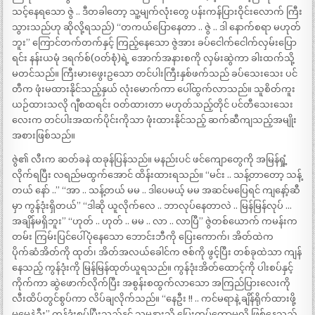
သင့်နေရသော ဇွဲ .. ဒီတခါတော့ သူ့မျက်လုံးတွေ ပန်းကန်ပြားဝိုင်းလောက် ကြီး
သွားသည်ဟု ဆိုလို့ရသည်) “တကယ်ပြောနေတာ .. ဇွဲ .. ဒါ နောက်စရာ မဟုတ်
ဘူး” ကြောင်တက်တက်နှင့် ကြည့်နေသော ဇွဲအား ခပ်ငေါက်ငေါက်လှမ်းပြော
ရင်း နန်းယမုံ ဒရက်စ်(ဝတ်စုံ)ရဲ့ အောက်အနားစကို လှမ်းဆွဲကာ ခါးထက်သို့
မတင်သည်။ ကြီးမားဖွေးဥသော တင်ပါးကြီးနှစ်ဖက်သည် ခပ်သေးသေး ပင်
တီက ဖုံးမထားနိုင်သည့်နှယ် လုံးမောက်ကာ ပေါ်ထွက်လာသည်။ သူစိတ်ကူး
ယဉ်ထားသလို ဂျီစထရင်း ဝတ်ထားတာ မဟုတ်သည့်တိုင် ပင်တီသေးသေး
လေးက တင်ပါးအထက်ပိုင်းကိုသာ ဖုံးထားနိုင်သည့် ဆက်ဆီကျသည့်အမျိုး
အစားဖြစ်သည်။
ဇွဲ၏ လီးက ဆတ်ခနဲ ထခုန်ပြန်သည်။ မနည်းပင် ဖင်ကျောတွေကို အမြန်ရှုံ့
လိုက်ရပြီး လရည်မထွက်အောင် ထိန်းထားရသည်။ “မင်း .. သန့်တာတော့ သန့်
တယ် နော် ..” “အာ .. သန့်တယ် မမ .. ဒါပေမယ့် မမ အဆင်မပြေရင် ကျနော့်ဆီ
မှာ ကွန်ဒုံးရှိတယ်” “ဒါဆို ယူလိုက်လေ .. ဘာလုပ်နေတာလဲ .. မြန်မြန်လုပ် …
အချိန်မရှိဘူး” “ဟုတ် .. ဟုတ် .. မမ .. လာ .. လာပြီ” ဇွဲတစ်ယောက် ကမန်းက
တမ်း ကြမ်းပြင်ပေါ်ပုံနေသော ဘောင်းဘီကို ပြေးကောက်၊ အိတ်ထဲက
ပိုက်ဆံအိတ်ကို ထုတ်၊ အိတ်အလယ်ခေါင်က ဇစ်ကို ဖွင့်ပြီး တစ်ခုထဲသာ ကျန်
နေသည့် ကွန်ဒုံးကို မြန်မြန်ထုတ်ယူရသည်။ ကွန်ဒုံးအိတ်ထောင့်ကို ပါးစပ်နှင့်
ကိုက်ကာ ဆွဲဖောက်လိုက်ပြီး အစွန်းစထွက်လာသော အကြည်ပြားလေးကို
လီးထိပ်တွင်စွပ်ကာ လိပ်ချလိုက်သည်။ “နေဦး !! .. ကင်မရာနဲ့ ချိန်ရိုက်ထားဖို့
မမေ့နဲ့ဦး” ကွန်ဒုံးစွပ်ပြီးသည်နှင့် သူမနားသို့ ပြေးကပ်တော့မလို ဖြစ်နေသည့်