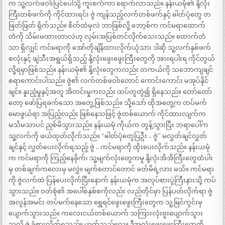
က သူ့လက်ဖဝါးပြင်ပေါ်သို့ ကူးစက်ကာ ရောက်လာသည်။ နန်းယမုံ၏ နို့လုံး
ကြီးတစ်ဖက်ကို ကိုင်ထားရင်း ဇွဲ ကျန်သည့်လက်တစ်ဖက်နှင့် ဓါတ်ပုံတွေ တ
ဖြတ်ဖြတ် ရိုက်သည်။ စိတ်ထဲမှလဲ ဘာဖြစ်လို့ ဘော့စ်က ကင်မရာထောက်
တံကို သိမ်းမထားတာလဲဟု လှမ်းအပြစ်တင်လိုက်သေးသည်။ ထောက်တံ
သာ ရှိလျှင် ကင်မရာကို အော်တိုချိန်ထားလိုက်ယုံသာ၊ ဒါဆို သူ့လက်နှစ်ဖက်
စလုံးနှင့် ဖျဲသီးအရွယ်ရှိသည့် နို့လုံးဖွေးဖွေးကြီးတွေကို အားရပါးရ ကိုင်တွယ်
လို့ရမှာဖြစ်သည်။ နန်းယမုံ၏ နို့လုံးတွေကလည်း တကယ်ကို သဘောကျချင်
စရာကောင်းပါသည်။ ဇွဲ၏ လက်တစ်ဖဝါးတောင် ကောင်းကောင်း မအုပ်နိုင်
ချင်။ နူးညံ့မှုနှင့်အတူ အိတင်းမှုကလည်း ထပ်တူတွဲ၍ ရှိနေသည်။ တော်တော်
တော့ ဖော်ပြရခက်သော အတွေ့ဖြစ်သည်။ သို့သော် ထိုအတွေ့က တပ်မက်
မောဖွယ်ရာ အပြည့်လည်း ဖြစ်နေသဖြင့် ဇွဲတစ်ယောက် ကိုင်ထားလျက်က
မသိမသာပင် ညှစ်မိသွားသည်။ နန်းယမုံ ကိုယ်က တွန့်သွားပြီး ဘရာပေါ်က
သူ့လက်ကို ဖယ်ထုတ်လိုက်သည်။ “ဓါတ်ပုံတွေပြဦး .. ဇွဲ” မလွှတ်ချင်လွှတ်
ချင်နှင့် လွှတ်ပေးလိုက်ရသည့် ဇွဲ .. ကင်မရာကို ထိုးပေးလိုက်သည်။ နန်းယမုံ
က ကင်မရာကို ကြည့်နေခိုက်၊ သူ့မျက်လုံးတွေကမူ နို့လုံးအိအိကြီးတွေထံပါး
မှ တစ်ချက်ကလေးမှ မလွှဲ။ မျက်တောင်တောင် ခတ်မိရဲ့လား မသိ။ ကင်မရာ
ကို ဇွဲလက်ထဲ ပြန်ပေးလိုက်ပြီးနောက် နန်းယမုံက အလုပ်စားပွဲကြီးနားသို့ ကပ်
သွားသည်။ ဝတ်စုံ၏ အပေါ်စနှစ်စကိုလည်း လည်တိုင်မှာ ပြန်ပတ်လိုက်ရာ ဇွဲ
အလွန်အမင်း တပ်မက်နေသော ရွှေရင်ဖွေးဖွေးကြီးတွေက သူ့မြင်ကွင်းမှ
ပျောက်သွားသည်။ ကလေးငယ်တစ်ယောက် သကြားလုံးဗူးပျောက်သွား
သလို ဇွဲ ခံစားလိုက်ရသည်။ ဟုတ်သည်လေ။ ဒီအလုံးဖွေးဖွေးကြီးတွေကို