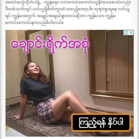
အထင်မလွဲလိုက်ပါနဲ့…. ကျွန်မမှာ လင်ကောင်းကောင်းယူနိုင်သေးသော်လည်း
ဒီတစ်သက်တွင် လင်ယူဖို့စိတ်ကူးထဲ မထည့်တော့ပါ။ ဘုရားစူးရစေ့ လင်ယူ
ရင် ကျွန်မအတွက် အချုပ်အချယ်ရှာတာပဲဆိုတာ ကျွန်မသာ ကျွန်မ
ကောင်းကောင်းနားလည်မိပါတယ်။