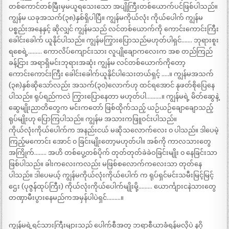
တစ်ကောင်တစ်မြီးမှမယူရသေးသော အပျိုကြီးတစ်ယောက်ပင်ဖြစ်ပါသည်။
ကျွန်မ ယခုအသက်(၃၈)နှစ်ရှိပါပြီ။ ကျွန်မကိုယ်လုံး ကိုယ်ပေါက် ကျွန်မ
ပစ္စည်းအနေနှင့် ဆိုလျှင် ကျွန်မသည် လင်တစ်ယောက်ကို ကောင်းကောင်းကြီး
ခေါင်းခေါက် ယူနိုင်ပါသည်။ ကျွန်မကြွားပြောသည်မဟုတ်ပါရှင်……. ဘုရားစူး
ရစေရဲ့……… ကောလိပ်ကျောင်းသား လူပျိုချောကလေးက အစ တည်ကြည်
ခန့်ငြား အရာရှိမင်းဘုရားအဆုံး ကျွန်မ လင်တစ်ယောက်ကိုတော့
ကောင်းကောင်းကြီး ခေါင်းခေါက်ယူနိုင်ပါသေးတယ်ရှင့် …..။ ကျွန်မအသက်
(၃၈)နှစ်ဆိုသော်လည်း အသက်(၃၀)လောက်ဟု ထင်ရအောင် နုဖတ်စိုပြေနေ
ပါသည်။ ရုပ်ရည်ကလဲ ကြွားပြောနေတာ မဟုတ်ပါ……….။ ကျွန်မရဲ့ မိတ်ဆွေနဲ့
ဆွေမျိုးညာတိတွေက မင်းကတော် ဖြစ်ထိုက်သည့် ယဉ်ယဉ်ချောချောသည့်
ရုပ်မျိုးဟု ပြောကြပါသည်။ ကျွန်မ အသားကဖြူဝင်းပါသည်။
ကိုယ်လုံးကိုယ်ပေါက်က အနည်းငယ် မဆိုသလောက်လေး ၀ ပါသည်။ ဒါပေမဲ့
ကြည့်မကောင်း အောင် ၀ ခြင်းမျိုးတော့မဟုတ်ပါ။ အစ်ကို ကာလသားတွေ
အကြိုက်…….. အဟိ တစ်ပွေ့တစ်ပိုက် တုတ်တုတ်ခဲခဲဝခြင်းမျိုး ၀ နေခြင်းသာ
ဖြစ်ပါသည်။ ခါးကလေးကလည်း မဖြစ်စလောက်ကလေးသာ တုတ်နေ
ပါသည်။ ဒါပေမယ့် ကျွန်မကိုယ်လုံးကိုယ်ပေါက် က ရုပ်ရှင်မင်းသမီးမြင့်မြင့်
ဌေး (ပုဇွန်ထုပ်ကြီး) ကိုယ်လုံးကိုယ်ပေါက်မျိုးမို့……… ယောင်္ကျားငနဲသားတွေ
တဏှာမီးပွားနေမည်ကအမှန်ပါပဲရှင်………။
ကျွန်မရဲ့ရင်သားကြီးများသည် ပေါက်စီအတူ ဘရာစီယာခံရန်မလိုပဲ နဂို