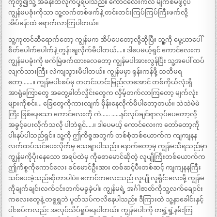
ကိုတွဲ၍သူ့ အခန်းထဲလိုက်ပို့ရပါသည်။ ကောင်လေးကလဲ မျက်စိမဖွင့်ပဲ
ကျွန်မပခုံးကိုသာ သူ့လက်တစ်ဖက်နဲ့ တင်းတင်းကြပ်ကြပ်ကြီးဖက်လို့
အိပ်ခန်းထဲ ရောက်လာကြပါတယ်။
သူ့ကုတင်ဆီရောက်တော့ ကျွန်မက အိပ်ပေတော့လို့ဆိုပြီး သူ့ကို မွေ့ယာပေါ်
စိတ်ပေါက်ပေါက်နဲ့ တွန်းချလိုက်မိပါတယ်….။ ဒါပေမယ့်ရှင် ကောင်လေးက
ကျွန်မပခုံးကို ဖက်မြဲဖက်ထားလေတော့ ကျွန်မပါအားလွန်ပြီး သူ့အပေါ် ထပ်
လျက်သားကြီး လဲကျသွားမိပါတယ်။ ကျွန်မမှာ ရုန်းကန်ဖို့ သတိမရ
တော့…….။ ကျွန်မပါးစပ်မှ တဟင်းဟင်းမြည်လာအောင် တစ်ကိုယ်လုံးရှိ
အာရုံကြောတွေ အတွေ့ဓါတ်လှိုင်းတွေက လှိမ့်တက်လာကြတော့ မျက်လုံး
များကိုစင်း… ခြေတွေကိုကားလျက် မှိန်းနေလိုက်မိပါတော့တယ်။ သဲသဲမဲမဲ
ကြီး ဖြစ်နေသော ကောင်လေးကို ကဲ…… ……နင်လုပ်ချင်ရာလုပ်ပေတော့လို့
အခွင့်ပေးလိုက်သလို ပါဘဲရှင်…..။ ဒါပေမယ့် ကောင်လေးက တော်တော့ကို
ပါးနပ်ပါသည်ရှင်။ သူ့ကို ဤကိစ္စအတွက် တစ်စုံတစ်ယောက်က ကျကျနန
လက်ထပ်သင်ပေးလိုက်မှ သေချာပါသည်။ နောက်တော့မှ ကျွန်မသိရသည်မှာ
ကျွန်မကိုပိုးနေသော အရပ်ထဲမှ ကိုစောမောင်ဆိုတဲ့ လူပျိုကြီးတစ်ယောက်က
ဤကိစ္စကိုကောင်လေး ခင်မောင်ဦးအား တစ်ဆင့်ပီးတစ်ဆင့် ကျကျနနကြီး
သင်ပေးခဲ့သည်ဆိုတာပါပဲ။ ကောင်ကလေးသည် လူပျို လူရိုင်းလေးမို့ ကျွန်မ
ကိုချက်ချင်းလက်ငင်းတက်မခွခဲ့ပါ။ ကျွန်မရဲ့ အင်္ဂါဇာတ်ကိုသူ့လက်ချောင်း
ကလေးတွေနဲ့ တရွရွဘဲ ပွတ်သပ်ကလိနေပါသည်။ ဒီကြားထဲ သူ့နှာခေါင်းနှင့်
ပါးစပ်ကလည်း အလုပ်သိပ်ရှုပ်နေပါတယ်။ ကျွန်မပါးကို တရှုံ့ရှုံ့နမ်းကြ