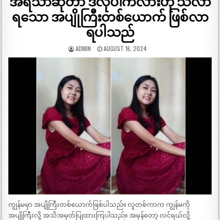
အရသာဆိုတာ ဒီလိုပါကလားဟု သိလာ
ရသော အပျိုကြီးတစ်ယောက် ဖြစ်လာ
ရပါသည်
ADMIN
AUGUST 16, 2024
ကျွန်မမှာ အပျိုကြီးတစ်ယောက်ဖြစ်ပါသည်။ လူတစ်ကာက ကျွန်မကို
အပျိုကြီးလို့ အသိအမှတ်ပြုထားကြပါသည်။ အမှန်တော့ လင်ရယ်လို့