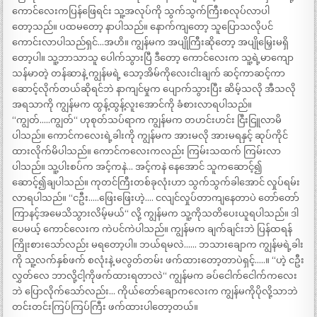
ကောင်လေးကပြန်ဖြေရင်း သူ့အလုပ်ကို သွက်သွက်ကြီးစလုပ်လာပါ
တော့သည်။ ပထမတော့ နာပါသည်။ နောက်ကျတော့ သူပြောသလိုပင်
ကောင်းလာပါသည်ရှင်…အဟိ။ ကျွန်မက အပျိုကြီးဆိုတော့ အပျိုမြှေးမရှိ
တော့ပါ။ သူ့ဘာသာသူ ပေါက်သွားပြီ ဒီတော့ ကောင်လေးက သူ့ရဲ့မာကျော
သန်မာတဲ့ တန်ဆာနဲ့ ကျွန်မရဲ့ သော့အိမ်ကိုလေးငါးချက် ဆင့်ကာဆင့်ကာ
ဆောင့်လိုက်တယ်ဆိုရင်ဘဲ နာကျင်မှုက ပျောက်သွားပြီး ဆိမ့်သလို အီသလို
အရသာကို ကျွန်မက ထွန့်ထွန့်လူးအောင်ကို ခံစားလာရပါသည်။
“ကျွတ်…..ကျွတ်“ ဟုစုတ်သပ်ရာက ကျွန်မက တဟင်းဟင်း ငြီးငြူလာမိ
ပါသည်။ ကောင်ကလေးရဲ့ခါးကို ကျွန်မက အားမလို အားမရနှင့် ဆုပ်ကိုင်
ထားလိုက်မိပါသည်။ ကောင်ကလေးကလည်း ကြမ်းသထက် ကြမ်းလာ
ပါသည်။ သူ့ပါးစပ်က အင့်ကနဲ… အင့်ကနဲ နေအောင် သူကဆောင့်၍
ဆောင့်၍ချပါသည်။ ကုတင်ကြီးတစ်ခုလုံးဟာ သွက်သွက်ခါအောင် လှုပ်ရမ်း
လာရပါသည်။ “ငဦး…..ဖြေးဖြေးဟဲ့…. ငလျင်လှုပ်တာကျနေတာပဲ တော်တော်
ကြာနင့်အမေသိသွားလိမ့်မယ်“ လို့ ကျွန်မက သူ့ကိုသတိပေးယူရပါသည်။ ဒါ
ပေမယ့် ကောင်လေးက ကဲပင်ကဲပါသည်။ ကျွန်မက ချက်ချင်းဘဲ ပြန်ထရန်
ကြိုးစားသော်လည်း မရတော့ပါ။ ဘယ်ရမလဲ…… ဘသားချောက ကျွန်မရဲ့ခါး
ကို သူ့လက်နှစ်ဖက် စလုံးနဲ့ မလွတ်တမ်း ဖက်ထားတော့တာပဲရှင့်…..။ “ဟဲ့ ငဦး
လွှတ်လေ ဘာလို့ငါ့ကိုဖက်ထားရတာလဲ“ ကျွန်မက ခပ်ငေါက်ငေါက်ကလေး
ဘဲ ပြောလိုက်သော်လည်း… ကိုယ်တော်ချောကလေးက ကျွန်မကိုပိုလို့သာဘဲ
တင်းတင်းကြပ်ကြပ်ကြီး ဖက်ထားပါတော့တယ်။