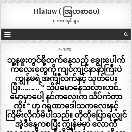
Hlataw ( အြပာစာပေ)
အောစာအုပ်များ
POSTED
NEWS
IN
သူ့နဖူးတွင်စို့တက်နေသည့် ချွေးပေါက်
ကလေးတွေကို ကျင်ကျင်နာနာကြီးပဲ
ကျွန်မရဲ့အင်္ကျီလက်နှင့် သုတ်ပေး
ပြီး……… “ သိပ်မောနေသလားဟင်..
မောမှာပေါ့ နင်ကလေးက သိပ်ကဲတာ
ကိုး “ ဟု ဂရုဏာဒေါသကလေးနှင့်
ကြိမ်းလိုက်မိပါသည်။ တိုတိုပြောရလျှင်
အဲ့ဒီနေ့ကစပြီး ကျွန်မမှာ လောကီ