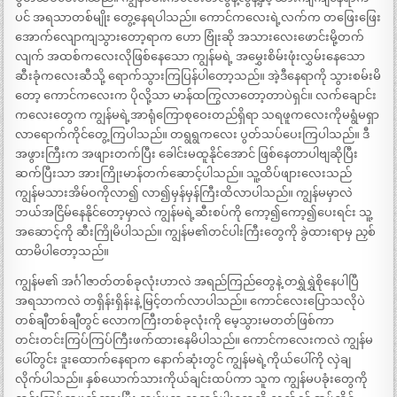
ပင် အရသာတစ်မျိုး တွေ့နေရပါသည်။ ကောင်ကလေးရဲ့လက်က တဖြေးဖြေး
အောက်လျောကျသွားတော့ရာက ဟော ဗြုံးဆို အသားလေးဖောင်းမို့တက်
လျက် အထစ်ကလေးလိုဖြစ်နေသော ကျွန်မရဲ့ အမွှေးစိမ်းဖုံးလွှမ်းနေသော
ဆီးခုံကလေးဆီသို့ ရောက်သွားကြပြန်ပါတော့သည်။ အဲ့ဒီနေရာကို သွားစမ်းမိ
တော့ ကောင်ကလေးက ပိုလို့သာ မာန်ထကြွလာတော့တာပဲရှင်။ လက်ချောင်း
ကလေးတွေက ကျွန်မရဲ့အာရုံကြောစုဝေးတည်ရှိရာ သရဖူကလေးကိုမရွံမရှာ
လာရောက်ကိုင်တွေ့ကြပါသည်။ တရွရွကလေး ပွတ်သပ်ပေးကြပါသည်။ ဒီ
အဖွားကြီးက အဖျားတက်ပြီး ခေါင်းမထူနိုင်အောင် ဖြစ်နေတာပါဗျဆိုပြီး
ဆက်ပြီးသာ အားကြိုးမာန်တက်ဆောင့်ပါသည်။ သူ့ထိပ်ဖျားလေးသည်
ကျွန်မသားအိမ်ဝကိုလာ၍ လာ၍မှန်မှန်ကြီးထိလာပါသည်။ ကျွန်မမှာလဲ
ဘယ်အငြိမ်နေနိုင်တော့မှာလဲ ကျွန်မရဲ့ဆီးစပ်ကို ကော့၍ကော့၍ပေးရင်း သူ့
အဆောင့်ကို ဆီးကြိုမိပါသည်။ ကျွန်မ၏တင်ပါးကြီးတွေကို ခွဲထားရာမှ ညှစ်
ထာမိပါတော့သည်။
ကျွန်မ၏ အင်္ဂါဇာတ်တစ်ခုလုံးဟာလဲ အရည်ကြည်တွေနဲ့ တရွှဲရွှဲစိုနေပါပြီ
အရသာကလဲ တရှိန်းရှိန်းနဲ့ မြင့်တက်လာပါသည်။ ကောင်လေးပြောသလိုပဲ
တစ်ချီတစ်ချီတွင် လောကကြီးတစ်ခုလုံးကို မေ့သွားမတတ်ဖြစ်ကာ
တင်းတင်းကြပ်ကြပ်ကြီးဖက်ထားနေမိပါသည်။ ကောင်ကလေးကလဲ ကျွန်မ
ပေါ်တွင်း ဒူးထောက်နေရာက နောက်ဆုံးတွင် ကျွန်မရဲ့ကိုယ်ပေါ်ကို လှဲချ
လိုက်ပါသည်။ နှစ်ယောက်သားကိုယ်ချင်းထပ်ကာ သူက ကျွန်မပခုံးတွေကို