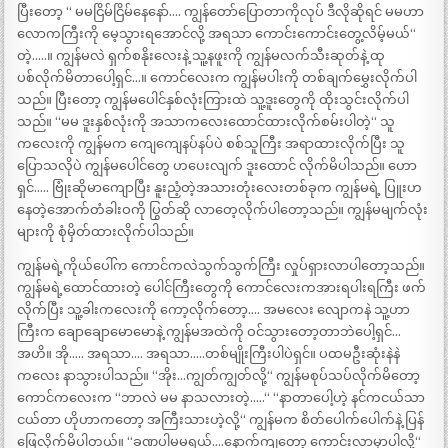
ပြီးတော့ “ မမငြိမ်ငြိမ်နေနော်…. ကျွန်တော်ပြောတာကိုလုပ် ဒီလိုဆိုရင် မမဟာ
လောကကြီးကို မေ့သွားရအောင်လို့ အရသာ ကောင်းကောင်းတွေ့လိမ့်မယ်“
တဲ့…..။ ကျွန်မလဲ ရှက်စနိုးလေးနဲ့ သူ့နဖူးကို ကျွန်မလက်သီးဆုတ်နဲ့ ထု
ပစ်လိုက်မိတာပေါ့ရှင်…။ ကောင်လေးက ကျွန်မပါးကို တစ်ချက်မွှေးလိုက်ပါ
သည်။ ပြီးတော့ ကျွန်မပေါင်နှစ်လုံးကြားထဲ သူ့ဒူးတွေကို ထိုးသွင်းလိုက်ပါ
သည်။ “မမ ဒူးနှစ်လုံးကို အသာကလေးထောင်ထားလိုက်စမ်းပါတဲ့“ သူ
ကလေးကို ကျွန်မက ကျေကျေနပ်နပ်ပဲ စစ်သူကြီး အရာထားလိုက်ပြီး သူ
ပြောသလိုပဲ ကျွန်မပေါင်တွေ ဟပေးလျက် ဒူးထောင် လိုက်မိပါသည်။ ဟော
ရှင်….. ဗြုံးဆိုမာကျောပြီး နူးညံ့တဲ့အသားတုံးလေးတစ်ခုက ကျွန်မရဲ့ ပြူးဟ
နေတဲ့အောက်တံခါးဝကို ပြွတ်ဆို လာတေ့လိုက်ပါတော့သည်။ ကျွန်မမျက်လုံး
များကို စုံမှိတ်ထားလိုက်ပါသည်။
ကျွန်မရဲ့ကိုယ်ပေါ်က ကောင်ကလဲသွက်သွက်ကြီး လှုပ်ရှားလာပါတော့သည်။
ကျွန်မရဲ့ထောင်ထားတဲ့ ပေါင်ကြီးတွေကို ကောင်လေးကအားရပါးရကြီး ဖက်
လိုက်ပြီး သူ့ခါးကလေးကို ကော့လိုက်တော့…. အမလေး လျောကနဲ သူ့ဟာ
ကြီးက ချောချောမောမောနဲ့ ကျွန်မအထဲကို ဝင်သွားတော့တာဘဲပေါ့ရှင်…
အဟိ။ အို….. အရသာ…. အရသာ…..တစ်မျိုးကြီးပါပဲရှင်။ ပထမဦးဆုံးနဲနဲ
ကလေး နာသွားပါသည်။ “အိုး…ကျွတ်ကျွတ်လို့“ ကျွန်မစုပ်သပ်လိုက်မိတော့
ကောင်ကလေးက “ဘာလဲ မမ နာသလားတဲ့…..“ “နာတာပေါ့ဟဲ့ နင်ကငယ်သာ
ငယ်တာ ဟိုဟာကတော့ အကြီးသားဟဲ့လို့“ ကျွန်မက စိတ်ပေါက်ပေါက်နဲ့ ပြန်
ဖြေလိုက်မိပါတယ်။ “ခဏပါမမရယ်….နောက်ကျတော့ ကောင်းလာမှာပါလို့“