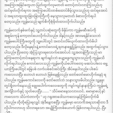
အကြောအခြင်တွေဟာ ပြတ်ထွက်လုမတတ် တောင့်တင်းလာကြသည်ဟု
ထင်မှတ်လိုက်ရကာ အကြောပေါင်းတစ်ထောင်စိမ့်သွားသည်ဟု ထင်ရအောင်
ပဲ အရသာထူးထူးခြားခြားကြီးကို မေ့သွားလုမတတ် ခံစားလိုက်ရပါ
တော့သည်။ ကျွန်မသည် မျက်စိကိုစုံမှိတ်ထားလိုက်ပါသည်။
ကျွန်မလက်နှစ်ဖက်နှင့် သူ့တင်ပဆုံတွေကို ဖိနှိပ်ကာ ကျွန်မဆီးစပ်ကို
အစွမ်းကုန် ကော့တင်ပေးလိုက်ပါသည်။ ဒါနှင့်လည်း အားမရနိုင်သေးဘဲ
ကျွန်မပေါင်ကြီးတွေကို သူ့ပေါင်တွင် အတင်းလိမ်ယှက်ထားလိုက်မိပါ
တော့သည်။ ဒီလိုနေရင်းနဲ့ ကောင်လေးရဲ့ရတနာရွှေပြွန်လည်း အထွက်ရပ်သွား
ပါသည်။ ပြီးတော့ အံ့သြသွားရလောက်အောင်ပင် သူ့အတန်ကြီးသည် မာ
ကြောတောင့်တင်းနေရာက ချက်ချင်းဘဲ ပျော့ခွေကျသွားသည်ကို ကျွန်မသိ
လိုက်ရပါသည်။ ကောင်လေးသည် ကျွန်မကိုယ်ပေါ်ကတော့ မဆင်းပါလေ မွေ့
ယာကြီးပေါ်တွင် ခြေပစ် လက်ပစ်စင်းစင်းကြီး အိပ်နေပါသည်။ ပါးစပ်
ကလေးဟပြီး ဟောဟဲ ဟောဟဲ ဖြစ်နေ၍လည်း တော်တော်မောဟိုက်နေပုံ ရ
ပါသည်။ ကျွန်မကောင်လေးကို တော်တော်ဘဲ သနားသွားမိပါသည်။ သူ့နဖူး
တွင်စို့တက်နေသည့် ချွေးပေါက်ကလေးတွေကို ကျင်ကျင်နာနာကြီးပဲ ကျွန်မရဲ့
အင်္ကျီလက်နှင့် သုတ်ပေးပြီး……… “ သိပ်မောနေသလားဟင်.. မောမှာပေါ့ နင်
ကလေးက သိပ်ကဲတာကိုး “ ဟု ဂရုဏာဒေါသကလေးနှင့်ကြိမ်းလိုက်မိ
ပါသည်။ တိုတိုပြောရလျှင် အဲ့ဒီနေ့ကစပြီး ကျွန်မမှာ လောကီအရသာဆိုတာ ဒီ
လိုပါကလားဟု သိလာရသော အပျိုကြီးတစ်ယောက် ဖြစ်လာရပါသည်…ပြီး