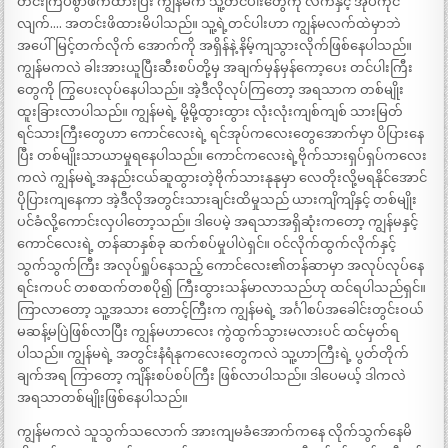
တင်းကြပ်စွာဖက်ထားပြီး ကျွန်မက သူ့တင်ပါးတွေကို လက်နှင့် အုပ်ကိုင်
လျက်…. အတင်းဖိထားမိပါသည်။ သူ့ရဲ့တင်ပါးဟာ ကျွန်မလက်ထဲမှာဘဲ
အပေါ်မြင့်တက်လိုက် အောက်ကို အရှိန်နဲ့ နိမ့်ကျသွားလိုက်ဖြစ်နေပါသည်။
ကျွန်မကလဲ ခါးအားယူပြီးဆီးစပ်တို့မှ အချက်မှန်မှန်ကော့ပေး တင်ပါးကြီး
တွေကို ကြွပေးလုပ်နေပါသည်။ အဲ့ဒီလိုလုပ်ကြတော့ အရသာက တစ်မျိုး
ထူးခြားလာပါသည်။ ကျွန်မရဲ့ မို့မို့ထွားထွား လုံးလုံးကျစ်ကျစ် သားမြတ်
ရင်သားကြီးတွေဟာ ကောင်လေးရဲ့ ရင်အုပ်ကလေးတွေအောက်မှာ ပိပြားနေ
ပြီး တစ်မျိုးသာယာမှုရနေပါသည်။ ကောင်ကလေးရဲ့ဗိုက်သားရှပ်ရှပ်ကလေး
ကလဲ ကျွန်မရဲ့အနည်းငယ်ဆူထွားတဲ့ဗိုက်သားနုနုမှာ လေတိုးလို့မရနိုင်အောင်
ပိုပြားကျနေကာ အဲ့ဒီလိုအတွင်းသားချင်းထိမှုသည် ယားကျိကျိနှင့် တစ်မျိုး
ပင်ခံလို့ကောင်းလှပါတော့သည်။ ဒါပေမဲ့ အရသာအရှိဆုံးကတော့ ကျွန်မနှင့်
ကောင်လေးရဲ့ တန်ဆာနှစ်ခု ဆက်စပ်မှုပါပဲရှင်။ ဝင်လိုက်ထွက်လိုက်နှင့်
သွက်သွက်ကြီး အလုပ်ရှုပ်နေသည့် ကောင်လေး၏တန်ဆာမှာ အလုပ်လုပ်နေ
ရင်းကပင် တစထက်တစပို၍ ကြီးထွားသန်မာလာသည်ဟု ထင်ရပါသည်ရှင်။
ကြာလာတော့ သူ့အသား တောင့်ကြီးက ကျွန်မရဲ့ အင်္ဂါစပ်အခေါင်းတွင်းဝယ်
မဆန့်မပြဲဖြစ်လာပြီး ကျွန်မဟာလေး ကွဲထွက်သွားမလားပင် ထင်မှတ်ရ
ပါသည်။ ကျွန်မရဲ့ အတွင်းနံရံနုကလေးတွေကလဲ သူ့ဟာကြီးရဲ့ ပွတ်တိုက်
ချက်အရ ကြာတော့ ကျိန်းစပ်စပ်ကြီး ဖြစ်လာပါသည်။ ဒါပေမယ့် ဒါကလဲ
အရသာတစ်မျိုးဖြစ်နေပါသည်။
ကျွန်မကလဲ သူသွက်သလောက် အားကျမခံအောက်ကနေ လိုက်သွက်နေမိ