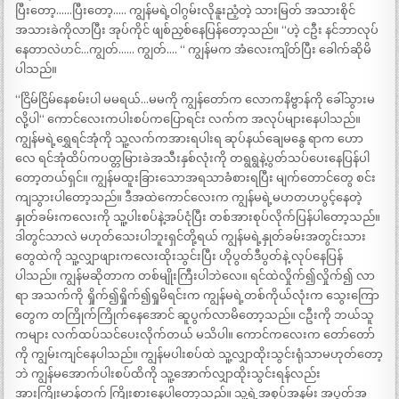
ပြီးတော့……ပြီးတော့….. ကျွန်မရဲ့ဝါဂွမ်းလိုနူးညံ့တဲ့ သားမြတ် အသားစိုင်
အသားခဲကိုလာပြီး အုပ်ကိုင် ဖျစ်ညှစ်နေပြန်တော့သည်။ “ဟဲ့ ငဦး နင်ဘာလုပ်
နေတာလဲဟင်…ကျွတ်…… ကျွတ်…. “ ကျွန်မက အံလေးကျိတ်ပြီး ခေါက်ဆိုမိ
ပါသည်။
“`ငြိမ်ငြိမ်နေစမ်းပါ မမရယ်…မမကို ကျွန်တော်က လောကနိဗ္ဗာန်ကို ခေါ်သွားမ
လို့ပါ“ ကောင်လေးကပါးစပ်ကပြောရင်း လက်က အလုပ်များနေပါသည်။
ကျွန်မရဲ့ရွှေရင်အုံကို သူ့လက်ကအားရပါးရ ဆုပ်နယ်ချေမနွေ ရာက ဟော
လေ ရင်အုံထိပ်ကပတ္တမြားခဲအသီးနှစ်လုံးကို တရွရွနဲ့ပွတ်သပ်ပေးနေပြန်ပါ
တော့တယ်ရှင်။ ကျွန်မထူးခြားသောအရသာခံစားရပြီး မျက်တောင်တွေ စင်း
ကျသွားပါတော့သည်။ ဒီအထဲကောင်လေးက ကျွန်မရဲ့မဟတဟပွင့်နေတဲ့
နှုတ်ခမ်းကလေးကို သူ့ပါးစပ်နဲ့အပ်ငုံပြီး တစ်အားစုပ်လိုက်ပြန်ပါတော့သည်။
ဒါတွင်သာလဲ မဟုတ်သေးပါဘူးရှင်တို့ရယ် ကျွန်မရဲ့နှုတ်ခမ်းအတွင်းသား
တွေထဲကို သူ့လျှာဖျားကလေးထိုးသွင်းပြီး ဟိုပွတ်ဒီပွတ်နဲ့ လုပ်နေပြန်
ပါသည်။ ကျွန်မဆိုတာက တစ်မျိုးကြီးပါဘဲလေ။ ရင်ထဲလှိုက်၍လှိုက်၍ လာ
ရာ အသက်ကို ရှိုက်၍ရှိုက်၍ရှုမိရင်းက ကျွန်မရဲ့တစ်ကိုယ်လုံးက သွေးကြော
တွေက တကြိုက်ကြိုက်နေအောင် ဆူပွက်လာမိတော့သည်။ ငဦးကို ဘယ်သူ
ကများ လက်ထပ်သင်ပေးလိုက်တယ် မသိပါ။ ကောင်ကလေးက တော်တော်
ကို ကျွမ်းကျင်နေပါသည်။ ကျွန်မပါးစပ်ထဲ သူ့လျှာထိုးသွင်းရုံသာမဟုတ်တော့
ဘဲ ကျွန်မအောက်ပါးစပ်ထိကို သူ့အောက်လျှာထိုးသွင်းရန်လည်း
အားကြိုးမာန်တက် ကြိုးစားနေပါတော့သည်။ သူ့ရဲ့အစုပ်အနမ်း အပွတ်အ