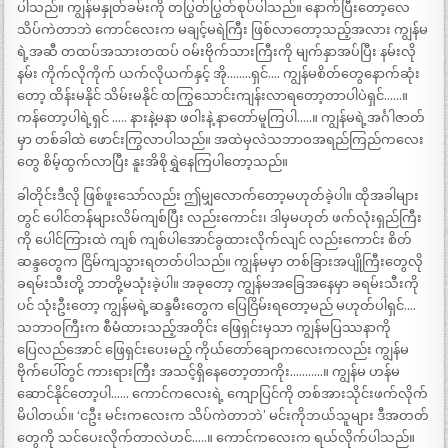
ပါသည်။ ကျွန်မနှုတ်ခမ်းကို တပြွတ်ပြွတ်စုပ်ပါသည်။ နောက်ပြီးတော့လေ
သိပ်ကဲတာဘဲ ကောင်လေးက မချင့်မရဲကြီး ဖြစ်လာတော့သည့်အလား ကျွန်မ
ရဲ့အဆီ တထပ်အသားတထပ် ဝမ်းဗိုက်သားကြီးကို မျက်နှာအပ်ပြီး နမ်းလို
နမ်း ကိုက်လိုကိုက် ယက်လိုယက်နှင့် အို……..ရှင်…. ကျွန်မစိတ်တွေနောက်ဆုံး
တော့ ထိန်းမနိုင် သိမ်းမနိုင် ထကြွသောင်းကျန်းလာရတော့တာပါပဲရှင်……။
ကန်တော့ပါရဲ့ရှင် ….. နားနဲ့မနာ ဖဝါးနဲ့ နာတော်မူကြပါ…..။ ကျွန်မရဲ့အင်္ဂါဇာတ်
မှာ တစ်ခါထဲ ဖောင်းကြွလာပါသည်။ အထဲမှလဲသဘာဝအရည်ကြည်ကလေး
တွေ စိမ့်ထွက်လာပြီး နူးအိစိုရွှဲနေကြပါတော့သည်။
ခါတိုင်းဒီလို ဖြစ်ဖူးသော်လည်း ဤမျှလောက်တော့မဟုတ်ခဲ့ပါ။ ထိုအခါများ
တွင် ပေါင်တန်များလိမ်ကျစ်ပြီး လည်းကောင်း၊ ဒါမှမဟုတ် ဖက်လုံးရှည်ကြီး
ကို ပေါင်ကြားထဲ ကျစ် ကျစ်ပါအောင်ခွထားလိုက်လျင် လည်းကောင်း စိတ်
ဆန္ဒတွေက ငြိမ်ကျသွားရတတ်ပါသည်။ ကျွန်မမှာ တစ်ခြားအပျိုကြီးတွေလို
ခရမ်းသီးတို့ ဘာတို့မသုံးခဲ့ပါ။ အခုတော့ ကျွန်မအခြေအနေမှာ ခရမ်းသီးကို
ပင် သုံးဦးတော့ ကျွန်မရဲ့ဆန္ဒမီးတွေက ပြေငြိမ်းရတော့မည် မဟုတ်ပါရှင်….
သဘာဝကြီးက စီမံထားသည့်အတိုင်း ဖြေရှင်းမှသာ ကျွန်မပြဿနာကို
ပြေလည်အောင် ဖြေရှင်းပေးမည့် ကိုယ်တော်ချောကလေးကလည်း ကျွန်မ
ဗိုက်ပေါ်တွင် ကားရားကြီး အသင့်ရှိနေတော့တာကိုး………..။ ကျွန်မ ဟန်မ
ဆောင်နိုင်တော့ပါ…… ကောင်ကလေးရဲ့ ကျောပြင်ကို တစ်အားသိုင်းဖက်လိုက်
မိပါတယ်။ ‘ငဦး မင်းကလေးက သိပ်ကဲတာဘဲ’ မင်းကိုဘယ်သူများ ဒီအတတ်
တွေကို သင်ပေးလိုက်တာလဲဟင်…..။ ကောင်ကလေးက ရယ်လိုက်ပါသည်။