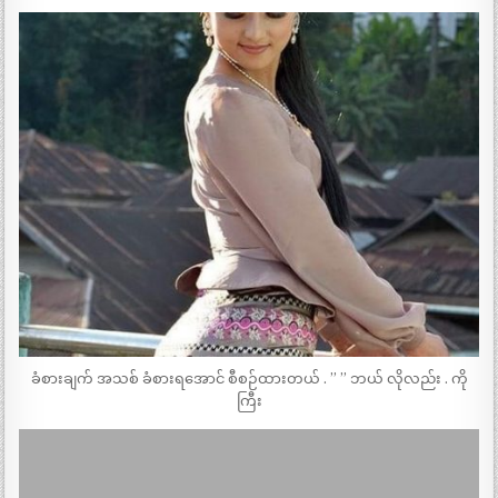
ခံစားချက် အသစ် ခံစားရအောင် စီစဉ်ထားတယ် . ” ” ဘယ် လိုလည်း . ကို
ကြီး