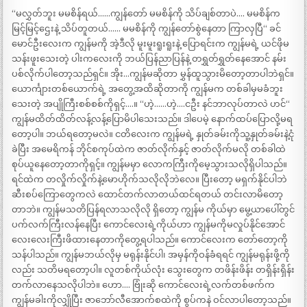
“မလွှတ်ဘူး မမစိန်ရယ်……ကျွန်တော် မမစိန်ကို သိပ်ချစ်တာပဲ…. မမစိန်က
မြင့်မြင့်ဌေးနဲ့ သိပ်တူတယ်…… မမစိန်ကို ကျွန်တော်စွဲနေတာ ကြာလှပြီ“ ခင်
မောင်ဦးလေးက ကျွန်မကို အဲ့ဒီလို မူးမူးရူးရူးနဲ့ ပြောရင်းက ကျွန်မရဲ့ ယင်ဖိုမ
သန်းဖူးသေးတဲ့ ပါးကလေးကို ဘယ်ပြန်ညာပြန်နဲ့ တရွှတ်ရွှတ်နေအောင် နမ်း
ပစ်လိုက်ပါတော့သည်ရှင်။ အိုး…ကျွန်မဆိုတာ မွှန်ထူသွားမိတော့တာပါဘဲရှင်။
ယောင်္ကျားတစ်ယောက်ရဲ့ အတွေ့အထိဆိုတာကို ကျွန်မက တစ်ခါမှမခံဘူး
သေးတဲ့ အပျိုကြီးစစ်စစ်ကိုရှင့်….။ “ဟဲ့……ဟဲ့….ငဦး နင်ဘာလုပ်တာလဲ ဟင်“
ကျွန်မထိတ်ထိတ်လန့်လန့်ပြောမိပါသေးသည်။ ဒါပေမဲ့ နောက်ထပ်ပြောလို့မရ
တော့ပါ။ ဘယ်ရတော့မလဲ။ ငတိလေးက ကျွန်မရဲ့ နှုတ်ခမ်းကိုသူ့နှုတ်ခမ်းနဲ့ငုံ
ခဲပြီး အမေရိကန် ဘိုင်စကုပ်ထဲက ဇာတ်လိုက်နှင့် ဇာတ်လိုက်မလို တစ်ခါထဲ
စုပ်ယူနေတော့တာကိုရှင့်။ ကျွန်မမှာ လောကကြီးကိုမေ့သွားသလိုရှိပါသည်။
ရင်ထဲက တလှိုက်လှိုက်နဲ့မောဟိုက်သလိုလိုဘဲလေ။ ပြီးတော့ မရှက်နိုင်ပါဘဲ
ဆီးစပ်ကြောတွေကလဲ ထောင်တက်လာတယ်ထင်ရတယ် တင်းလာမိတော့
တာဘဲ။ ကျွန်မသတိပြန်ရလာသလိုလို ရှိတော့ ကျွန်မ ကိုယ်မှာ မွေ့ယာပေါ်တွင်
ပက်လက်ကြီးလန်နေပြီး ကောင်လေးရဲ့ကိုယ်ဟာ ကျွန်မကိုမလှုပ်နိုင်အောင်
လေးလေးကြီးဖိထားနေတာကိုတွေ့ရပါသည်။ ကောင်လေးက တော်တော့ကို
သန်ပါသည်။ ကျွန်မဘယ်လိုမှ မရုန်းနိုင်ပါ၊ အမှန်ကိုဝန်ခံရရင် ကျွန်မရုန်းဖို့ကို
လည်း သတိမရတော့ပါ။ လူတစ်ကိုယ်လုံး သွေးတွေက တဖိန်းဖိန်း တရှိန်းရှိန်း
တက်လာနေသလိုပါဘဲ။ ဟော…. ဗြုံးဆို ကောင်လေးရဲ့လက်တစ်ဖက်က
ကျွန်မခါးကိုလျှိုပြီး ဇာဘော်လီအောက်စထဲကို စွပ်ကနဲ ဝင်လာပါတော့သည်။