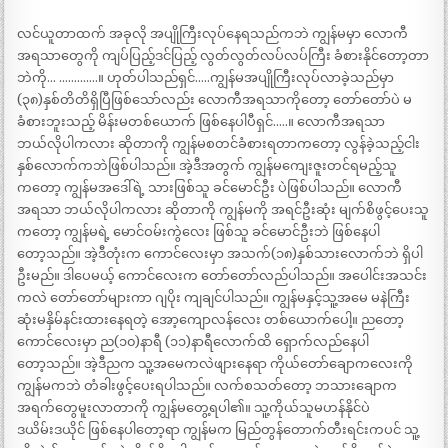
လင်ယူတာထက် အခုလို အပျိုကြီးလုပ်နေရသည်ကဘဲ ကျွန်မမှာ လောကီ
အရသာတွေကို ကျပ်ပြည့်ဒင်ပြည့် လွတ်လွတ်လပ်လပ်ကြီး ခံစားနိုင်တော့တာ
ဘဲကို… ………….။ ဟုတ်ပါသည်ရှင်…..ကျွန်မအပျိုကြီးလုပ်လာခဲ့သည်မှာ
(၃၈)နှစ်တိတိရှိပြီဖြစ်သော်လည်း လောကီအရသာကိုတော့ တော်တော်ပဲ မ
ခံစားဘူးသည့် မိန်းမတစ်ယောက် ဖြစ်နေပါပီရှင်…..။ လောကီအရသာ
ဘယ်လိုပါကလား ဆိုတာကို ကျွန်မစတင်ခံစားရတာကတော့ လွန်ခဲ့သည့်ငါး
နှစ်လောက်ကဘဲဖြစ်ပါသည်။ အဲ့ဒီအတွက် ကျွန်မကျေးဇူးတင်ရမည့်သူ
ကတော့ ကျွန်မအဒေါ်ရဲ့ သားဖြစ်သူ ခင်မောင်ဦး ပဲဖြစ်ပါသည်။ လောကီ
အရသာ ဘယ်လိုပါကလား ဆိုတာကို ကျွန်မကို အရင်ဦးဆုံး မျက်စိဖွင့်ပေးသူ
ကတော့ ကျွန်မရဲ့ မောင်ဝမ်းကွဲလေး ဖြစ်သူ ခင်မောင်ဦးဘဲ ဖြစ်နေပါ
တော့သည်။ အဲ့ဒီတုံးက ကောင်လေးမှာ အသက်(၁၈)နှစ်သားလောက်ဘဲ ရှိပါ
ဦးမည်။ ဒါပေမယ့် ကောင်လေးက တော်တော်လည်ပါသည်။ အပေါင်းအသင်း
ကလဲ တော်တော်များကာ ဂျပိုး ကျချင်ပါသည်။ ကျွန်မနှင့်သူ့အမေ မနဲကြီး
ဆုံးမနှိမ်နင်းထားနေရတဲ့ အော့ကျောလန်လေး တစ်ယောက်ပေါ့။ ညတော့
ကောင်လေးမှာ ည(၁၀)နာရီ (၁၁)နာရီလောက်ထိ ရှောက်လည်နေပါ
တော့သည်။ အဲ့ဒီညက သူ့အမေကလဲဖျားနေရာ ကိုယ်တော်ချောကလေးကို
ကျွန်မကဘဲ တံခါးဖွင့်ပေးရပါသည်။ လက်စသတ်တော့ ဘသားချောက
အရက်တွေမူးလာတာကို ကျွန်မတွေ့ရပါ၏။ သူ့ကိုယ်သူမဟန်နိုင်ပဲ
ဒယိမ်းဒယိုင် ဖြစ်နေပါတော့ရာ ကျွန်မက မြည်တွန်တောက်တီးရင်းကပင် သူ့