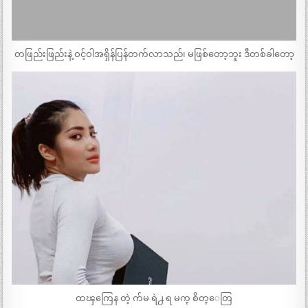
တဖြည်းဖြည်းနဲ့ ဝင့်ဝါအရှိန်ပြန်တက်လာသည်၊ မဖြစ်တော့ဘူး ဒီတစ်ခါတော့
ထၾကြေန တဲ့ က်မ ရဲ႕ ရ မက္ စိတ္ေတြ