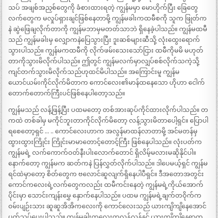
သပ် အဖျစ်အညှစ်တွေကို ခံစားထားရတဲ့ ကျွန်မမှာ မောဟိုက်ပြီး ခြေတွေ
လက်တွေက မလှုပ်ရှားချင်ဖြစ်နေတာမို့ ကျွန်မခါးကထမီစကို သူက ဖြုတ်က
နဲ ဆွဲဖြေချလိုက်တာကို ကျွန်မဘာမှမတတ်သာဘဲ ရှိနေခဲ့ပါသည်။ ကျွန်မထမီ
သည် ကျွန်မခါးမှ လျှောကနဲပြေသွားပြီး ဒူးဆစ်များဆီသို့ လုံးထွေးရောက်
သွားပါသည်။ ကျွန်မကထမီကို လိုက်ဖမ်းသေးသော်ငြား ထမီကိုမမိ မဟုတ်
တာကိုသွားမိလိုက်ပါသည်။ ဤတွင် ကျွန်မလက်မှာလျှပ်စစ်လိုက်သကဲ့သို့
ကျင်တက်သွားမိလိုက်သည်ဟုထင်မိပါသည်။ အကြောင်းမူ ကျွန်မ
ယောင်ယမ်းကိုင်လိုက်မိတာက ကောင်လေး၏မာန်ထနေသော ဟိုဟာ ငေါက်
တောက်တောက်ကြီးပင်ဖြစ်နေပါတော့သည်။
ကျွန်မသည် လန့်ဖြန့်ပြီး ပထမတော့ တစ်အားဆုပ်ကိုင်ထားလိုက်ပါသည်။ တ
ကထဲ တစ်ခါမှ မကိုင်ဘူးတာကိုင်လိုက်မိတော့ လန့်သွားမိတာပေါ့ရှင်။ ပြောပါ
ရစေတော့ရှင် … .. ကောင်လေးဟာက အလွန်မာထန်လာတာမို့ အင်မတန်မှ
ထွားထွားကြိုင်း ကြိုင်းမာမာတောင့်တောင့်ကြီး ဖြစ်နေပါသည်။ လုံးပတ်က
ကျွန်မရဲ့ လက်ကောက်ဝတ်နီးပါးလောက်တောင် ရှိလိမ့်မလားမဆိုနိုင်ပါ။
နောက်တော့ ကျွန်မက ဆတ်ကနဲ ပြန်လွှတ်လိုက်ပါသည်။ ဒါပေမယ့်ရှင် ကျွန်မ
ရင်ထဲမှာတော့ စိတ်တွေက ဗလောင်ဆူလျက်ရှိနေပါပီရှင်။ ဒီအတောအတွင်း
ကောင်ကလေးရဲ့လက်တွေကလည်း ထမီကင်းနေတဲ့ ကျွန်မရဲ့ကိုယ်အောက်
ပိုင်းမှာ သောင်းကျန်းမွှေ နှောက်နေပါသည်။ ပထမ ကျွန်မရဲ့ချက်တဝိုက်က
ဝမ်းပျဉ်းသား ဆူဆူအိအိကလေးကို ကောင်လေးသည် ယားကျိကျိနေအောင်
ပွတ်သပ်ပေးပါသည်။ ကျွန်မခါးကလေးတလွန့်လွန့်နှင့် ယားကျိကျိနေရာက