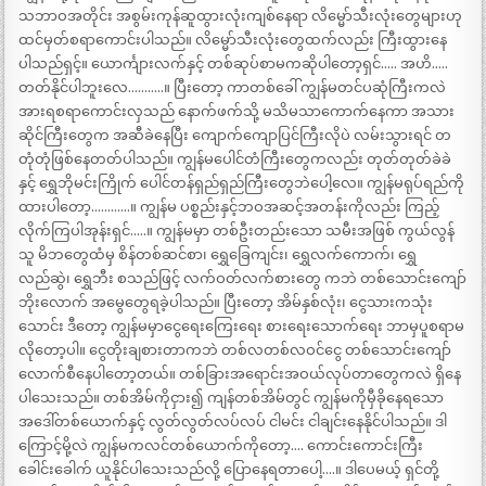
သဘာဝအတိုင်း အစွမ်းကုန်ဆူထွားလုံးကျစ်နေရာ လိမ္မော်သီးလုံးတွေများဟု
ထင်မှတ်စရာကောင်းပါသည်။ လိမ္မော်သီးလုံးတွေထက်လည်း ကြီးထွားနေ
ပါသည်ရှင့်။ ယောင်္ကျားလက်နှင့် တစ်ဆုပ်စာမကဆိုပါတော့ရှင်….. အဟိ…..
တတ်နိုင်ပါဘူးလေ………..။ ပြီးတော့ ကာတစ်ခေါ် ကျွန်မတင်ပဆုံကြီးကလဲ
အားရစရာကောင်းလှသည် နောက်ဖက်သို့ မသိမသာကောက်နေကာ အသား
ဆိုင်ကြီးတွေက အဆီခဲနေပြီး ကျောက်ကျောပြင်ကြီးလိုပဲ လမ်းသွားရင် တ
တုံတုံဖြစ်နေတတ်ပါသည်။ ကျွန်မပေါင်တံကြီးတွေကလည်း တုတ်တုတ်ခဲခဲ
နှင့် ရွှေဘိုမင်းကြိုက် ပေါင်တန်ရှည်ရှည်ကြီးတွေဘဲပေါ့လေ။ ကျွန်မရုပ်ရည်ကို
ထားပါတော့…………။ ကျွန်မ ပစ္စည်းနှင့်ဘဝအဆင့်အတန်းကိုလည်း ကြည့်
လိုက်ကြပါအုန်းရှင်…..။ ကျွန်မမှာ တစ်ဦးတည်းသော သမီးအဖြစ် ကွယ်လွန်
သူ မိဘတွေထံမှ စိန်တစ်ဆင်စာ၊ ရွှေခြေကျင်း၊ ရွှေလက်ကောက်၊ ရွှေ
လည်ဆွဲ၊ ရွှေဘီး စသည်ဖြင့် လက်ဝတ်လက်စားတွေ ကဘဲ တစ်သောင်းကျော်
ဘိုးလောက် အမွေတွေရခဲ့ပါသည်။ ပြီးတော့ အိမ်နှစ်လုံး၊ ငွေသားကသုံး
သောင်း ဒီတော့ ကျွန်မမှာငွေရေးကြေးရေး စားရေးသောက်ရေး ဘာမှပူစရာမ
လိုတော့ပါ။ ငွေတိုးချစားတာကဘဲ တစ်လတစ်လဝင်ငွေ တစ်သောင်းကျော်
လောက်စီနေပါတော့တယ်။ တစ်ခြားအရောင်းအဝယ်လုပ်တာတွေကလဲ ရှိနေ
ပါသေးသည်။ တစ်အိမ်ကိုငှား၍ ကျန်တစ်အိမ်တွင် ကျွန်မကိုမှီခိုနေရသော
အဒေါ်တစ်ယောက်နှင့် လွတ်လွတ်လပ်လပ် ငါမင်း ငါချင်းနေနိုင်ပါသည်။ ဒါ
ကြောင့်မို့လဲ ကျွန်မကလင်တစ်ယောက်ကိုတော့…. ကောင်းကောင်းကြီး
ခေါင်းခေါက် ယူနိုင်ပါသေးသည်လို့ ပြောနေရတာပေါ့….။ ဒါပေမယ့် ရှင်တို့