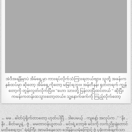
အဲဒီအချိန်မှာပဲ အိမ်ရှေ့မှာ ကားရပ်လိုက်သံကြားရတယ်ဗျာ။ သူတို့ အခန်းက
နှစ်ထပ်မှာ ဆိုတော့ အိမ်ရှေ့ကိုတော့ မမြင်ရဘူး။ အန်တီနန်း ရုတ်တရက် ကျွန်
တော့ကို တွန်းလွတ်လိုက်ပြီး။ “ဟော သားတို့ ပြန်လာပြီထင်တယ် “ ဆိုပြီး
ကမန်းကတန်းထသွားတော့တယ်။ သူ့နောက်ဖက်ကို ကြည့်လိုက်တော့
Post
← မမ .. ဓါတ်ပုံရိုက်တာတော့ ဟုတ်ပါပြီ .. ဒါပေမယ့် .. ကျနော့် အလုပ်က ..” “နိုး ..
navigation
နိုး .. စိတ်မပူနဲ့ .. ဇွဲ .. မမတာဝန်ယူတယ် .. မင်းရဲ့ဘော့စ် မင်းကို လက်ညိုးနဲ့တောင်
မထိစေရဘူး” ရဲရဲကြီး အာမခံနေသော ဒေါ်နန်းယမုံကြောင့် ဇွဲ ပုခုံးတစ်ချက်သာ