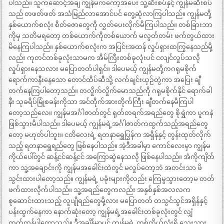
ပါသည်။ သူကဆောင့်အချ ကျွန်မကကော့အပေး သူ့ဆီးစပ်နှင့် ကျွန်မဆီးစပ်
သည် တဖတ်ဖတ် အသံမြည်လာအောင်ပင် တွေ့ဆုံလာကြပါသည်။ ကျွန်မတို့
နှစ်ယောက်စလုံး စိတ်ဇောတွေကို လွှတ်ပေးလိုက်မိကြပါသည်။ တစ်ခြားဘာ
ကိုမှ သတိမရတော့ တစ်ယောက်ကိုတစ်ယောက် မလွတ်တမ်း ဖက်တွယ်ထား
မိနေကြပါသည်။ နှစ်ယောက်စလုံးက အပြင်းအထန် လှုပ်ရှားထကြွနေသည်မို့
လည်း ကုတင်တစ်ခုလုံးသာမက အိမ်ကြီးတစ်ခုလုံးပင် ငလျင်လှုပ်သလို
လှုပ်ရှားနေသလား မပြောတတ်ပါရှင်။ ဒါပေမယ့် ကျွန်မတို့ကဂရုမစိုက်
ရောက်ကာနီးနေသော တောင်ထိပ်ဆီသို့ လက်ချင်းယှဉ်တွဲကာ အပြေး ချီ
တက်နေကြပါတော့သည်။ တလှိုက်လှိုက်မောသည်ကို ဂရုမစိုက်နိုင် ရောက်ခါ
နီး သုခရိပ်မြုံစခန်းကိုသာ အင်တိုက်အားတိုက်ကြီး ချီတက်နေမိကြပါ
တော့သည်လေ။ ကျွန်မအင်္ဂါဇာတ်တွင် ရုတ်တရက်အရည်တွေ စိုရွှဲကာ ပူကနဲ
ဖြစ်သွားမိပါသည်။ ဒါပေမယ့် ကျွန်မရဲ့အင်္ဂါဇာတ်ကထွက်သည့်အရည်တွေ
တော့ မဟုတ်ပါဘူး။ ငတိလေးရဲ့ ရတနာရွှေပြွန်က အရှိန်နှင့် တွန်းထုတ်လိုက်
သည့် ရတနာရွှေရည်တွေ ဖြစ်နေပါသည်။ အဲ့ဒီအခါမှာ ကောင်လေးမှာ ကျွန်မ
ကိုယ်ပေါ်တွင် ဆန့်ငင်ဆန့်ငင် အကြောဆွဲနေသလို ဖြစ်နေပါသည်။ အံကိုကျိတ်
ကာ သူ့အချောင်းကို ကျွန်မအခေါင်းထဲတွင် မလှုပ်တော့ဘဲ အတင်းသာ ဖိ
သွင်းထားပါတော့သည်။ ကျွန်မရဲ့ ပခုံးများကိုလည်း ကြေမွသွားတော့မ တတ်
ဖက်ထားလိုက်ပါသည်။ သူ့အရည်တွေကလည်း အနှစ်နှစ်အလလက
စုဆောင်းထားသည့် လူပျိုရည်တွေမို့လား မပြောတတ် တသွင်သွင်အရှိန်နှင့်
ပန်းထွက်နေကာ နောက်ဆုံးတော့ ကျွန်မရဲ့အခေါင်းတစ်ခုလုံးတွင် လျှံ
ထွက်ကုန်ပါတော့သည်။ ဒီအချိန်မှာပင် ကျွန်မရဲ့ တစ်ကိုယ်လုံးရှိ သွေးသား