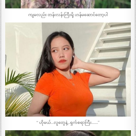
ကျမလည်း တန်းလန်းကြီးမို့ ဟန်မဆောင်တော့ပါ
“ ဟိုမယ်…လူတွေနဲ့…ရှက်စရာကြီး…….”