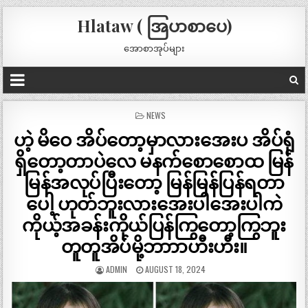
Hlataw ( အြပာစာပေ)
အောစာအုပ်များ
POSTED
NEWS
IN
ဟဲ့ မိဝေ အိပ်တော့မှာလားအေးပ အိပ်ရုံ
ရှိတော့တာပဲလေ မနက်စောစောထ မြန်
မြန်အလုပ်ပြီးတော့ မြန်မြန်ပြန်ရတာ
ပေါ့ ဟုတ်ဘူးလားအေးပါအေးပါကဲ
ကိုယ့်အခန်းကိုယ်ပြန်ကြွတော့ကြွဘူး
တူတူအိပ်မို့ဘာာာဟီးဟီး။
ADMIN
AUGUST 18, 2024