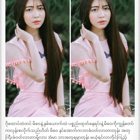
ဂိုထောင်ထဲတင် မိဝေနဲ့ နှစ်ယောက်ထဲ ပစ္စည်းထုတ်နေရင်းနဲ့ မိဝေကိုကျွန်တော်
ကလှန်းစလိုက်သည်ဟိတ် မိဝေ နင်အောက်ကဘာခံဝတ်လာတာတုန်း အတု
ကြီးခံဝတ်လာတာမို့လား အံမာ ဘာအတုရမှာတုန်း မယုံရင်လာကိုင်ကြည့်