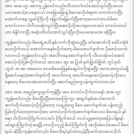
အား အအ ဟူး အားကွျှန်တော်လည်းလီးတဝက်ဝင်အောင်သွင်းပြီးအသာ
ယာပဲဆောင့်ပေးနေတယ် တဖြေးဖြေးနဲ့ မိဝေအလိုးခံရတာ ကောင်းလာပြီး
အောက်ကနေ သူ့ဖင်ကြီးကို မြှောက်မြှောက်ပြီးကော့ပေးလာတယ်မိဝေ
ကောင်းလား ငါလီးတဆုံးသွင်းပြီးဆောငိ့လိုးပေးရမလားအင်း ကောင်းတယ်
ဟာ ခံနိူင်လာပြီ အဆုံးထိဝင်အောင်သွင်းပြီးလိုးပေးအေးအေး ဆိုပြီး။
ကျွန်တော်လည်း မိဝေရဲ့ပေါင်နှစ်ဘက်ကိုဆွဲမယူပြီး ဖင်အောက်ကို ခေါင်းအုံခံ
ပေးလိုက်တယ် အောက်ကနေခံလိုက်တော့ မိဝေစောက်ဖုတ်က ပိုဖောင်းတတ်
လာတယ် ကျွန်တော်လည်း အပေါ်ကနေ စောက်ဖုတ်ကို လီးတဆုံးဝင်အောင်
ဆောင့်လိုးပြစ်လိုက်တယ် အားအား အူး အ ပြွတ်ဒုတ်ဗြွတ်ဗြွတ် ဘွပ်ဒုတ်
ဘွတ် အ အာ အမလေး လေးမိဝေခြေနှစ်ချောင်းကိုဆွဲမပြီး အကာအကွယ်မရှိ
မို့ဖောင်းနေတဲ့စောက်ဖုတ်ကို အားပါးတရ အပေါ်ကနေဆောင့်ဆောင့်လိုးပေး
နေတော့ မိဝေတအားကောင်းပြီး စောက်ရည်တွေပန်းထွက်လာတယ်။
အား အအ အရည်တွေထွက်ကုန်ပြီး အား ကောင်းလိုက်တာနော် အအ ဟူး
ကျွန်တော်လည်း မိဝေပြီးပြီးတော့မကြာဘူး အချက်နှစ်ဆယ်လောက်
ဆက်တိုက်ဆောင့်လိုးပြစ်တော့ လရည်တွေ မိဝေ စောက်ဖုတ်ထဲ ပန်းထည့်
ပြစ်လိုက်တော့တာပေါ့အား ကောင်းလိုက်တဲ့စောက်ဖုတ်လေးပဲ မိဝေရယ် နင်
ရော ငါလိုးတာကြိုက်လားအင်း ကြိုက်တယ် ဘယ်သူ့မှတော့မပြောပါနဲ့နော်
ခင်ဗျားကြိုက်တဲ့အချိန် လာလိုးလှည့် စိတ်ကြိုက်ကို အလိုးခံမယ်အေးပါ မိဝေ
ရယ် ဆိုပြီးကျွန်တော်လည်း မိဝေကိုရင်ခွင်ထဲထည့်ပြီးဖက်ထားပေးလိုက်