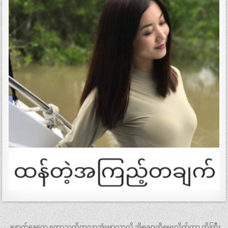
← နောက်နေ့တွေ ကောသူတို့ကလာအုံးမှာလာလို့ အိချောကိုမေးလိုက်တာ ကိုကြီး