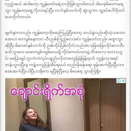
လှည့်အယ် အဲဒါတော့ ကျွန်တော်မရဲသလိုဖြစ်သွားမိတယ် ဒါပေမဲ့မိဝေကမရ
ဘူး ကျွန်တော့ရှေ့ကိုလာရပ်ပြီး လက်နှစ်ဘက်ကို ဆွဲယူကာ သူ့ဖင်ပေါ်ကိုတင်
ပေးလိုက်တယ်။
မျက်နှာကလည်း ကျွန်တော့ကိုမော့ကြည့်ပြီးတော့ ဘယ်နဲ့လည်းဆိုတဲ့သဘော
အေးဟ မာကျစ်နေတာပဲ ဟီးညစ်ကြည့်လေအင်း ကျွန်တော်လည်း မထူးဘူး
ဆိုပြီး မိဝေဖင်နှစ်ဘက်ကို ညစ်ကိုင်ပြစ်လိုက်သည်အာ ဖြေးဖြေးကိုင်လေဟီး
မသိဘူးလေ မာမာကျစ်ကျစ်လေးမို့ ကိုင်ကောင်းတာနဲ့ ဟီးsorry sorryဟွ
င်း မပြောချင်ဘူးကဲကဲလုပ်ပစ္စည်းလိုတာတွေမြန်မြန်ထုတ် ကျွန်းလှအရင်
တန်းသွားပြီးမှ ကန့်ဘလူပြန်အိပ်ရမယ် တည်းခိုခန်းရော ဖုန်းဆက်ပြီးပြီလား
အေးဆက်ပြီးပါပြီဟအိုကေ ရပြီစုံပြီဟေ့ မိဝေရေ သွားကြစို့။