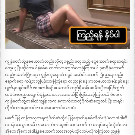
ကျွန်တော်တို့နှစ်ယောက်လည်းလိုတဲ့ပစ္စည်းတွေထည့် ငွေကောက်စရာစာရင်း
တွေယူပြီးဆိုင်ကယ်နဲ့နှစ်ယောက်သားထွက်လာခဲ့ကြတယ် ၃နာရီခွဲလောက်
လည်းမောင်းပြီးရော ကျွန်းလှရောက် ငွေခံ အော်ဒါကောက် ပြီးညနေလည်း
ရောက်ရော ကန့်ဘလူပြန်လာခဲ့ကြရော တည်းခိုးခန်းကတယောက်ခန်းနှစ်ခန်း
မျက်နှာချင်းဆိုင် comကစီစဉ်ပေးတယ် တည်ခိုးခန်းရေမိုးချိုးအပြင်ထွက်
ထမင်းစားညအတွက်မုန့်လေးဘာလေးဝယ်ပြီးပြန်လာခဲ့ကြတယ် မိဝေက
ကျွန်တော်တို့တခါထဲကျွန်းလှက ကောက်လာတဲ့ပိုက်ဆံတွေထပ်ပြီးစာရင်း
ကိုက်ထားရအောင်လားအေးကောင်းသားပဲ။
မနက်ဖြန် ကန့်ဘလူကရတဲ့ပိုက်ဆံကိုပဲပြန်ရောက်မှစစ်လိုက်ယုံပဲလာအဲဒါဆို
အခန်းထဲသွားမယ် တယောက်ကငွေစစ် တယောက်က စာရင်းလုပ်လိုက်လေ
အိုကေအိုကေအဲဒါနဲ့နှစ်ယောက်သားအလုပ်ထိုင်လုပ်လိုက်ကြတာ ည၉ခွဲ