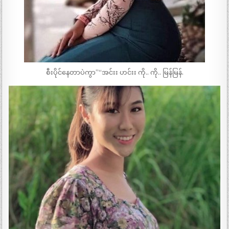
စီးပိုင်နေတာပဲကွာ”“အင်းး ဟင်းး ကို.. ကို.. မြန်မြန်.