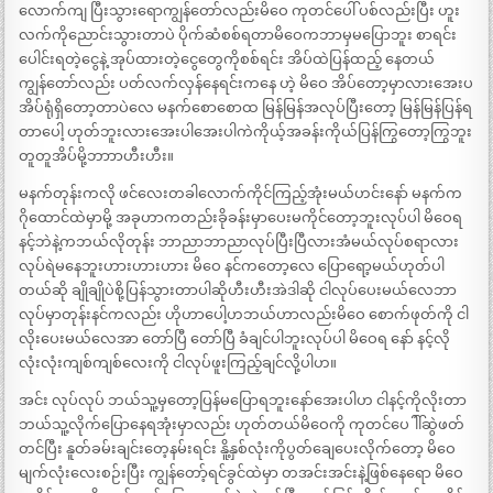
လောက်ကျ ပြီးသွားရောကျွန်တော်လည်းမိဝေ ကုတင်ပေါ် ပစ်လည်းပြီး ဟူး
လက်ကိုညောင်းသွားတာပဲ ပိုက်ဆံစစ်ရတာမိဝေကဘာမှမပြောဘူး စာရင်း
ပေါင်းရတဲ့ငွေနဲ့ အုပ်ထားတဲ့ငွေတွေကိုစစ်ရင်း အိပ်ထဲပြန်ထည့် နေတယ်
ကျွန်တော်လည်း ပတ်လက်လှန်နေရင်းကနေ ဟဲ့ မိဝေ အိပ်တော့မှာလားအေးပ
အိပ်ရုံရှိတော့တာပဲလေ မနက်စောစောထ မြန်မြန်အလုပ်ပြီးတော့ မြန်မြန်ပြန်ရ
တာပေါ့ ဟုတ်ဘူးလားအေးပါအေးပါကဲကိုယ့်အခန်းကိုယ်ပြန်ကြွတော့ကြွဘူး
တူတူအိပ်မို့ဘာာာဟီးဟီး။
မနက်တုန်းကလို ဖင်လေးတခါလောက်ကိုင်ကြည့်အုံးမယ်ဟင်းနော် မနက်က
ဂိုထောင်ထဲမှာမို့ အခုဟာကတည်းခိုခန်းမှာပေးမကိုင်တော့ဘူးလုပ်ပါ မိဝေရ
နင့်ဘဲနဲ့ကဘယ်လိုတုန်း ဘာညာဘာညာလုပ်ပြီးပြီလားအံမယ်လုပ်စရာလား
လုပ်ရဲမနေဘူးဟားဟားဟား မိဝေ နင်ကတော့လေ ပြောရော့မယ်ဟုတ်ပါ
တယ်ဆို ချိုချိုပဲစို့ပြန်သွားတာပါဆိုဟီးဟီးအဲဒါဆို ငါလုပ်ပေးမယ်လေဘာ
လုပ်မှာတုန်းနင်ကလည်း ဟိုဟာပေါ့ဟဘယ်ဟာလည်းမိဝေ စောက်ဖုတ်ကို ငါ
လိုးပေးမယ်လေအာ တော်ပြီ တော်ပြီ ခံချင်ပါဘူးလုပ်ပါ မိဝေရ နော် နင့်လို
လုံးလုံးကျစ်ကျစ်လေးကို ငါလုပ်ဖူးကြည့်ချင်လို့ပါဟ။
အင်း လုပ်လုပ် ဘယ်သူ့မှတော့ပြန်မပြောရဘူးနော်အေးပါဟ ငါနင့်ကိုလိုးတာ
ဘယ်သူ့လိုက်ပြောနေရအုံးမှာလည်း ဟုတ်တယ်မိဝေကို ကုတင်ပေါါ်ဆွဲဖတ်
တင်ပြီး နူတ်ခမ်းချင်းတေ့နမ်းရင်း နိူ့နှစ်လုံးကိုပွတ်ချေပေးလိုက်တော့ မိဝေ
မျက်လုံးလေးစဉ်းပြီး ကျွန်တော့်ရင်ခွင်ထဲမှာ တအင်းအင်းနဲ့ဖြစ်နေရော မိဝေ