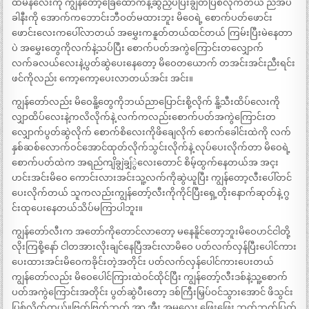
ထမိန်လေးကို ကျွန်တော့်ခြေထောက်နဲ့ဆွဲညှပ်ပြီးချွတ်ပြစ်လိုက်တယ် ညအိပ်
ခါနီးကို အောက်ကဘောင်းဘီဝတ်မထားဘူး မိဝေရဲ့ စောက်ပတ်ဖောင်း
ဖောင်းလေးကပေါ်လာတယ် အမွှေးကနူတ်တယ်ထင်တယ် ကြမ်းပြီးမဲနေတာ
ပဲ အမွှေးတွေကိုလက်နဲ့သပ်ပြီး စောက်ပတ်အကွဲကြောင်းတလျှောက်
လက်ခလယ်လေးနဲ့ပွတ်ဆွဲပေးနေတော့ မိဝေတယောက် တအင်းအင်းညီးရင်း
ဖင်ကိုလည်း ကော့ကော့ပေးလာတယ်အင်း အင်း။
ကျွန်တော်လည်း မိဝေနိူ့တွေကိုဘယ်ညာပြောင်းစို့လိုက် နိူ့သီးထိပ်လေးကို
လျှာထိပ်လေးနဲ့ကလိလိုက်နဲ့ လက်ကလည်းစောက်ပတ်အကွဲကြောင်းတ
လျှောက်ပွတ်ဆွဲလိုက် စောက်စိလေးကိုဖိချေလိုက် စောက်ခေါင်းထဲကို လက်
နှစ်ဆစ်လောက်ဝင်အောင်ထုတ်လိုက်သွင်းလိုက်နဲ့ လုပ်ပေးလိုက်တာ မိဝေရဲ့
စောက်ပတ်ထဲက အရည်ကျိချွဲချှ်ွဲလေးတောင် စိမ့်ထွက်နေတယ်အ အင့း
ဟင်းအင်းမိဝေ ကောင်းလားအင်းသူ့လက်ကိုဆွဲယူပြီး ကျွန်တော့လီးပေါ်တင်
ပေးလိုက်တယ် သူကလည်းကျွန်တော့်လီးကိုကိုင်ပြီးရှေ့တိုးနောက်ဆုတ်နဲ့ ဂွ
င်းထုပေးနေတယ်သိပ်မကြာပါဘူး။
ကျွန်တော်လီးက အတော်ကိုတောင်လာတော့ မနေနိူင်တော့ဘူးမိဝေဟင်ငါတို့
လိုးကြစို့နော် ငါတအားလိုးချင်နေပြီအင်းလာမိဝေ ပတ်လက်လှန်ပြီးပေါင်ကား
ပေးထားအင်းမိဝေကခိုင်းတဲ့အတိုင်း ပတ်လက်လှန်ပေါင်ကားပေးတယ်
ကျွန်တော်လည်း မိဝေပေါင်ကြားထဲဝင်ထိုင်ပြီး ကျွန်တော့်လီးဒစ်နဲ့သူ့စောက်
ပတ်အကွဲကြောင်းအတိုင်း ပွတ်ဆွဲပီးတော့ ဒစ်ကြီးမြှပ်ဝင်သွားအောင် ဖိသွင်း
ပြစ်လိုက်တယ်။ဗြွတ်ဗြွတ်ဘွတ် အာ အီး အမလေး ဖြေးဖြေး ဘွတ်ဘွတ်ပြွတ်