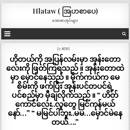
Hlataw ( အြပာစာပေ)
အောစာအုပ်များ
POSTED
NEWS
IN
ဟိုတယ်ကို အပြန်လမ်းမှာ အုန်းတော
လေးကို ဖြတ်ကြရသည် ။ အုန်းတောထဲ
မှာ မှောင်နေသည် ။ မိုက်ကယ်က မေ
စိမ်းကို ဖက်ပြီး အုန်းပင်တပင်ရဲ့
ပင်စည်မှာ မှီချလိုက်သည် ။ “ ဟိတ်
ကောင်လေး..လူတွေ မြင်ကုန်မယ်
နော်…” “ မမြင်ပါဘူး..မမ…မှောင်မဲနေ
တယ်….”