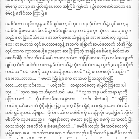
စိမ်းကို ဘာဂျာ အပြတ်ဆွဲပေးတာ အကြိမ်ကြိမ်ဘဲ ။ ဦးဗလမောင်တင်က မေ
စိမ်းနဲ့ မအိပ်တာ ကြာပြီ ။
မေစိမ်းက လည်း သူနဲ့ မအိပ်ချင်တော့ပါဘူး ။ အခု မိုက်ကယ်နဲ့ လုပ်တော့မှ
မေစိမ်း ဦးဗလမောင်တင် နဲ့ မအိပ်ချင်တော့တာ မမှာဘူး ဆိုတာ သေချာသွား
သည် ။ တခြားစီဘဲလေ ။ အသက်နှစ်ဆယ်စွန်းစွန်း အားကောင်းတဲ့ လူငယ်
လေး တယောက် လုပ်ပေးတာတွေနဲ့ အသက် ခြောက်ဆယ်လောက် ဘဲအိုကြီး
လုပ်တာက ကွာတာပေါ့ ။ ညနေစာ စားပြီးကြတဲ့ အချိန် မေစိမ်းရဲ့စိတ်ထဲမှာ
နေဝင်ခါနီး ပင်လယ်ကမ်းစပ် တလျောက်က သဲပြင်လေးပေါ်မှာ လမ်းလျောက်
ချင်တဲ့ စိတ် ပေါက်လာတာနဲ့ မိုက်ကယ်နဲ့ ဟိုတယ်ထဲကနေ ထွက်ခဲ့သည် ။ မိုက်
ကယ်က “ မမ..မမကို တခု မေးလို့ရမလားဟင် ” လို့ စကားစလိုက်သည် ။ “
မေးလေ..ဘာလဲ….” “ မမဘဲကြီးနဲ့ မမက တကယ် ပြတ်သွားကြပြီ
လား…..တရားဝင်လေ….” “ ဟင့်အင်း ….တရားဝင်တော့ မပြတ်ကြသေးပါ
ဘူး…..” “သူက အခု ဘယ်မှာလဲဟင်…မမ….” “ သူက အခု ပတ်တရာ မှာလို့
ပြောတာဘဲ…..” “ ဟို မင်းသမီးလေးနဲ့လား…” “ အင်း..ဒါဘဲပေါ့…..” “ အံ့သြ
တယ်ဗျာ..ဒီလောက် စိုစိုပြေပြေနဲ့ ချောတဲ့ မိန်းမ ရှိရဲ့သားနဲ့များ…ဇာတ်လမ်း
သစ် ရှုပ်ရတယ်လို့ဗျာ…” မိုက်ကယ်က မေစိမ်းကို တချိန်လုံး ပင့်မြှောက်လိုက်
ဖါးလိုက် လုပ်နေသည် ။ “ ကျနော်တော့ မမသာ ခွင့်ပြုရင် မမကို လက်ထပ်ပြီး
တသက်လုံး အခုလိုဘဲ ချစ်နေချင်တယ်….” မေစိမ်းလည်း ဒီကောင်လေးကို
မုန့်ဖိုးတွေ ပေး…အဝတ်အစားတွေ ဝယ်ပေးသည် ။ မိုက်ကယ်နဲ့ မေစိမ်း လက်