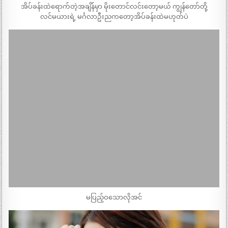
အိပ်ခန်းထဲရောက်တဲ့အချိန်မှာ မိုးတောင်လင်းတော့မယ် ကျွန်တော်တို့
လင်မယားရဲ့ မင်္ဂလာဦးညကတော့အိပ်ခန်းထဲမဟုတ်ပဲ
မပြည့်ဝသောလိုအင်