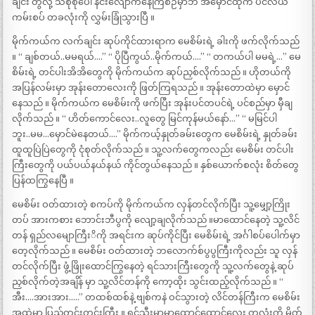
ချင်း တွဲလို့ သဲစိုစိုပေါ် နင်းလျောက်နေကြစဉ်မှာဘဲ အမှောင်ထုက ပင်လယ်
ကမ်းစပ် တခလုံးကို လွှမ်းခြုံသွားပြီ ။
မိုက်ကယ်က လက်ချင်း ဆုပ်ကိုင်ထားရာက မေစိမ်းရဲ့ ခါးကို ဖက်လိုက်သည်
။ “ ချစ်တယ်..မမရယ်….” “ ပိုပြီကွယ်..မိုက်ကယ်….” “ တကယ်ပါ မမရဲ့…” မေ
စိမ်းရဲ့ တင်ပါးအိအိတွေကို မိုက်ကယ်က ဆုပ်ညှစ်လိုက်သည် ။ ဟိုတယ်ကို
အပြန်လမ်းမှာ အုန်းတောလေးကို ဖြတ်ကြရသည် ။ အုန်းတောထဲမှာ မှောင်
နေသည် ။ မိုက်ကယ်က မေစိမ်းကို ဖက်ပြီး အုန်းပင်တပင်ရဲ့ ပင်စည်မှာ မှီချ
လိုက်သည် ။ “ ဟိတ်ကောင်လေး..လူတွေ မြင်ကုန်မယ်နော်…” “ မမြင်ပါ
ဘူး..မမ…မှောင်မဲနေတယ်….” မိုက်ကယ့်နှုတ်ခမ်းတွေက မေစိမ်းရဲ့ နှုတ်ခမ်း
ထူထူပြဲပြဲတွေကို ငုံစုတ်လိုက်သည် ။ သူ့လက်တွေကလည်း မေစိမ်း တင်ပါး
ကြီးတွေကို ပယ်ပယ်နယ်နယ် ကိုင်တွယ်နေသည် ။ နှစ်ယောက်စလုံး စိတ်တွေ
ပြန်ထကြွနေပြီ ။
မေစိမ်း ဝတ်ထားတဲ့ စကပ်ကို မိုက်ကယ်က လှန်တင်လိုက်ပြီး သူ့မျှော့ကြိုး
တပ် အားကစား ဘောင်းဘီပွကို လျော့ချလိုက်သည် ။မာထောင်နေတဲ့ သူ့လိင်
တန် ရှည်လမျောကြီးိကို အရင်းက ဆုပ်ကိုင်ပြီး မေစိမ်းရဲ့ အင်္ဂါစပ်ပေါက်မှာ
တေ့လိုက်သည် ။ မေစိမ်း ဝတ်ထားတဲ့ ဘလောက်စ်ပွပွကြီးကိုလည်း သူ လှန်
တင်လိုက်ပြီး ဖွံ့ဖြိုးထောင်ကြွနေတဲ့ ရင်သားကြီးတွေကို သူ့လက်တွေနဲ့ ဆုပ်
ညှစ်လိုက်တဲ့အချိန် မှာ သူ့လိင်တန်ကို ကော့ထိုး သွင်းထည့်လိုက်သည် ။ “
အီး….အားအား…..” တထစ်ထစ်နဲ့ ဗျစ်ကနဲ ဝင်သွားတဲ့ လိင်တန်ကြီးက မေစိမ်း
အထဲမှာ ပြည့်တင်းတင်းကြီး ။ ရင်သီးမာမာထောင်ထောင်လေး တလုံးကို မိုက်