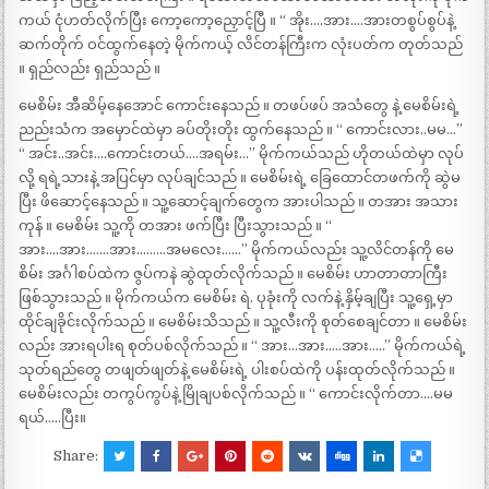
ကယ် ငုံဟတ်လိုက်ပြီး ကော့ကော့ညှောင့်ပြီ ။ “ အိုး….အား….အားတစွပ်စွပ်နဲ့
ဆက်တိုက် ဝင်ထွက်နေတဲ့ မိုက်ကယ့် လိင်တန်ကြီးက လုံးပတ်က တုတ်သည်
။ ရှည်လည်း ရှည်သည် ။
မေစိမ်း အီဆိမ့်နေအောင် ကောင်းနေသည် ။ တဖပ်ဖပ် အသံတွေ နဲ့ မေစိမ်းရဲ့
ညည်းသံက အမှောင်ထဲမှာ ခပ်တိုးတိုး ထွက်နေသည် ။ “ ကောင်းလား..မမ…”
“ အင်း..အင်း….ကောင်းတယ်….အရမ်း…” မိုက်ကယ်သည် ဟိုတယ်ထဲမှာ လုပ်
လို့ ရရဲ့သားနဲ့ အပြင်မှာ လုပ်ချင်သည် ။ မေစိမ်းရဲ့ ခြေထောင်တဖက်ကို ဆွဲမ
ပြီး ဖိဆောင့်နေသည် ။ သူ့ဆောင့်ချက်တွေက အားပါသည် ။ တအား အသား
ကုန် ။ မေစိမ်း သူ့ကို တအား ဖက်ပြီး ပြီးသွားသည် ။ “
အား….အား…….အား………အမလေး……” မိုက်ကယ်လည်း သူ့လိင်တန်ကို မေ
စိမ်း အင်္ဂါစပ်ထဲက ဇွပ်ကနဲ ဆွဲထုတ်လိုက်သည် ။ မေစိမ်း ဟာတာတာကြီး
ဖြစ်သွားသည် ။ မိုက်ကယ်က မေစိမ်း ရဲ. ပုခုံးကို လက်နဲ့ နှိမ့်ချပြီး သူ့ရှေ့မှာ
ထိုင်ချခိုင်းလိုက်သည် ။ မေစိမ်းသိသည် ။ သူ့လီးကို စုတ်စေချင်တာ ။ မေစိမ်း
လည်း အားရပါးရ စုတ်ပစ်လိုက်သည် ။ “ အား…အား…..အား…..” မိုက်ကယ်ရဲ့
သုတ်ရည်တွေ တဖျတ်ဖျတ်နဲ့ မေစိမ်းရဲ့ ပါးစပ်ထဲကို ပန်းထုတ်လိုက်သည် ။
မေစိမ်းလည်း တကွပ်ကွပ်နဲ့ မြိုချပစ်လိုက်သည် ။ “ ကောင်းလိုက်တာ….မမ
ရယ်…..ပြီး။
Share: