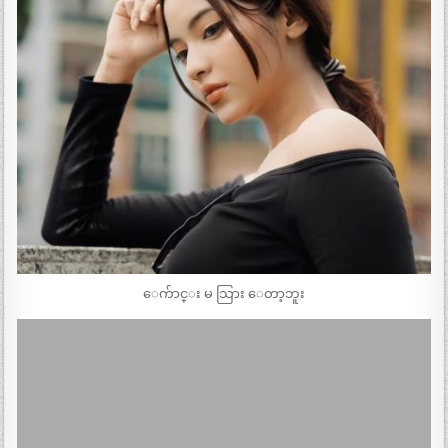
ေက်ာင္း မ သြား ေတာ့ဘူး