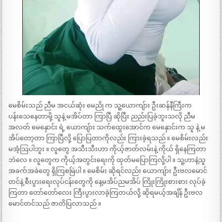
မေစိမ်းသည် ညီမ အငယ်ဆုံး မေညို က သူ့ယောကျ်ား ဦးဆန်နီကြီးက
ပန်းသေနေတာမို့ သူနဲ့ မအိပ်တာ ကြာပြီ ဆိုပြီး ညည်းပြခဲ့ဘူးသလို ညီမ
အလတ် မေနှောင်း ရဲ့ ယောကျ်ား သက်ထွေးအောင်က မေနှောင်းက သူ နဲ့ မ
အိပ်တော့တာ ကြာပြီလို့ ပြောပြတာကိုလည်း ကြားခဲ့ရသည် ။ မေစိမ်းလည်း
မအံ့သြပါဘူး ။ လူတွေ အသီးသီးဟာ ကိုယ့်ဇာတ်လမ်းနဲ့ ကိုယ် ရှိနေကြတာ
ဘဲလေ ။ လူတွေက ကိုယ့်အတွင်းရေးကို ထုတ်မပြောကြလို့ပါ ။ သူ့ဟာနဲ့သူ
အခက်အခဲတွေ ရှိကြစမြဲပါ ။ မေစိမ်း ဆိုရင်လည်း ယောကျ်ား ဦးဗလမောင်
တင်နဲ့ စီးပွားရေးလုပ်ငန်းတွေကို နေ့မအိပ်ညမအိပ် ကြိုးကြိုးစားစား လုပ်ခဲ့
ကြတာ တော်တော်လေး ကြီးပွားလာခဲ့ကြတယ်လို့ ဆိုရမယ့်အချိန် ဦးဗလ
မောင်တင်သည် ဇာတိပြလာသည် ။