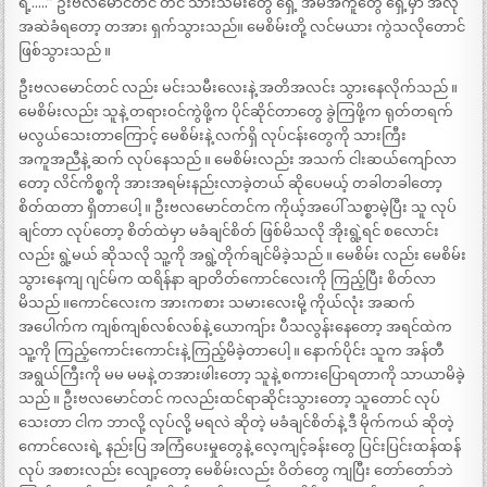
ရဲ့…..” ဦးဗလမောင်တင် တင် သားသမီးတွေ ရှေ့ အိမ်အကူတွေ ရှေ့မှာ အဲလို
အဆဲခံရတော့ တအား ရှက်သွားသည်။ မေစိမ်းတို့ လင်မယား ကွဲသလိုတောင်
ဖြစ်သွားသည် ။
ဦးဗလမောင်တင် လည်း မင်းသမီးလေးနဲ့ အတိအလင်း သွားနေလိုက်သည် ။
မေစိမ်းလည်း သူနဲ့ တရားဝင်ကွဲဖို့က ပိုင်ဆိုင်တာတွေ ခွဲကြဖို့က ရုတ်တရက်
မလွယ်သေးတာကြောင့် မေစိမ်းနဲ့ လက်ရှိ လုပ်ငန်းတွေကို သားကြီး
အကူအညီနဲ့ ဆက် လုပ်နေသည် ။ မေစိမ်းလည်း အသက် ငါးဆယ်ကျော်လာ
တော့ လိင်ကိစ္စကို အားအရမ်းနည်းလာခဲ့တယ် ဆိုပေမယ့် တခါတခါတော့
စိတ်ထတာ ရှိတာပေါ့ ။ ဦးဗလမောင်တင်က ကိုယ့်အပေါ် သစ္စာမဲ့ပြီး သူ လုပ်
ချင်တာ လုပ်တော့ စိတ်ထဲမှာ မခံချင်စိတ် ဖြစ်မိသလို အိုးရွဲ့ရင် စလောင်း
လည်း ရွဲ့မယ် ဆိုသလို သူ့ကို အရွဲ့တိုက်ချင်မိခဲ့သည် ။ မေစိမ်း လည်း မေစိမ်း
သွားနေကျ ဂျင်မ်က ထရိန်နာ ချာတိတ်ကောင်လေးကို ကြည့်ပြီး စိတ်လာ
မိသည် ။ကောင်လေးက အားကစား သမားလေးမို့ ကိုယ်လုံး အဆက်
အပေါက်က ကျစ်ကျစ်လစ်လစ်နဲ့ ယောကျ်ား ပီသလွန်းနေတော့ အရင်ထဲက
သူ့ကို ကြည့်ကောင်းကောင်းနဲ့ ကြည့်မိခဲ့တာပေါ့ ။ နောက်ပိုင်း သူက အန်တီ
အရွယ်ကြီးကို မမ မမနဲ့ တအားဖါးတော့ သူနဲ့ စကားပြောရတာကို သာယာမိခဲ့
သည် ။ ဦးဗလမောင်တင် ကလည်းထင်ရာဆိုင်းသွားတော့ သူတောင် လုပ်
သေးတာ ငါက ဘာလို့ လုပ်လို့ မရလဲ ဆိုတဲ့ မခံချင်စိတ်နဲ့ ဒီ မိုက်ကယ် ဆိုတဲ့
ကောင်လေးရဲ့ နည်းပြ အကြံပေးမှုတွေနဲ့ လေ့ကျင့်ခန်းတွေ ပြင်းပြင်းထန်ထန်
လုပ် အစားလည်း လျော့တော့ မေစိမ်းလည်း ဝိတ်တွေ ကျပြီး တော်တော်ဘဲ