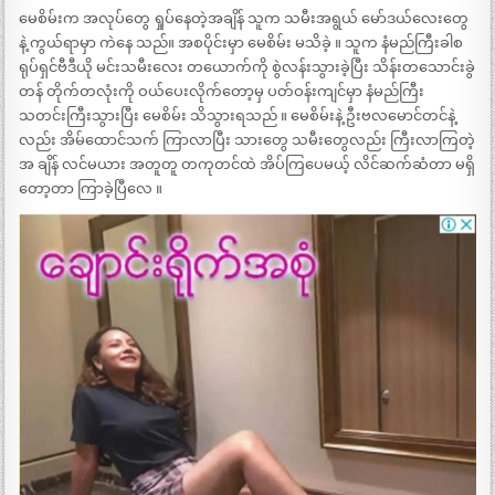
မေစိမ်းက အလုပ်တွေ ရှုပ်နေတဲ့အချိန် သူက သမီးအရွယ် မော်ဒယ်လေးတွေ
နဲ့ ကွယ်ရာမှာ ကဲနေ သည်။ အစပိုင်းမှာ မေစိမ်း မသိခဲ့ ။ သူက နံမည်ကြီးခါစ
ရုပ်ရှင်ဗီဒီယို မင်းသမီးလေး တယောက်ကို စွဲလန်းသွားခဲ့ပြီး သိန်းတသောင်းခွဲ
တန် တိုက်တလုံးကို ဝယ်ပေးလိုက်တော့မှ ပတ်ဝန်းကျင်မှာ နံမည်ကြီး
သတင်းကြီးသွားပြီး မေစိမ်း သိသွားရသည် ။ မေစိမ်းနဲ့ ဦးဗလမောင်တင်နဲ့
လည်း အိမ်ထောင်သက် ကြာလာပြီး သားတွေ သမီးတွေလည်း ကြီးလာကြတဲ့
အ ချိန် လင်မယား အတူတူ တကုတင်ထဲ အိပ်ကြပေမယ့် လိင်ဆက်ဆံတာ မရှိ
တော့တာ ကြာခဲ့ပြီလေ ။