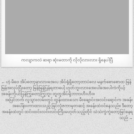
ကလျာကလဲ ဆရာ ဆုံးမတာကို လိုလိုလားလား ရှိနေပါပြီ
Post
← ဟဲ့ မိဝေ အိပ်တော့မှာလားအေးပ အိပ်ရုံရှိတော့တာပဲလေ မနက်စောစောထ မြန်
navigation
မြန်အလုပ်ပြီးတော့ မြန်မြန်ပြန်ရတာပေါ့ ဟုတ်ဘူးလားအေးပါအေးပါကဲကိုယ့်
အခန်းကိုယ်ပြန်ကြွတော့ကြွဘူး တူတူအိပ်မို့ဘာာာဟီးဟီး။
အပြင်ဘက် လူသွားလမ်းတွင် ထွန်းထားသော မီးချောင်းအလင်းရောင်က အခန်း
အပေါ်နားကာထားသည့် ခြင်လုံဇကာမှတဆင့် အခန်းထဲဝင်နေသည်။ ဒီတော့
အခန်းထဲတွင် ထင်းထင်းလင်းလင်းကြီးမဟုတ်သည့်တိုင် သဲသဲကွဲကွဲတော့မြင်နေရ
သည် →