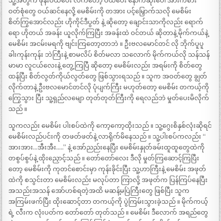
သူ့အတွက် ဖုန်းဝယ်ပေး လက်တော့ ဝယ်ပေး နောက်ဆုံးပေါ် အားကစား
ဝတ်စုံတွေ ဝယ်ဆင်နေလို့ မေစိမ်းကို တအား ပင့်မြှောက်သလို မေစိမ်း
စိတ်ကြွအောင်လည်း ဟိုကိုင်ဒီပွတ် နဲ့ ဆိုတော့ ချောင်းသာကိုလည်း ရောက်
ရော ဟိုတယ် အခန်း ယူလိုက်ကြပြီး အခန်းထဲ ဝင်တယ် ဆိုတာနဲ့ မိုက်ကယ်နဲ့
မေစိမ်း အငမ်းမရကို ဗျင်းကြတော့တာဘဲ ။ ဦးဗလမောင်တင် လို ဘိုက်ပူပူ
ခါးကုန်းကုန်း ဘဲကြီးနဲ့ စာမလိပ် စိတ်မလာ သလောက် မိုက်ကယ်လို သန်သန်
မာမာ လူငယ်လေးနဲ့ တွေ့ကြပြီ ဆိုတော့ မေစိမ်းလည်း အရမ်းကို စိတ်တွေ
ထန်ပြီး စိတ်လွတ်ကိုယ်လွတ်တွေ ဖြစ်သွားရသည် ။ သူက အဝတ်တွေ ချွတ်
လိုက်တာနဲ့ ဦးဗလမောင်တင်လို ပုံပျက်ကြီး မဟုတ်တော့ မေစိမ်း တကယ့်ကို
ကြွေသွား ပြီး သူ့ရှည်လမျော တုတ်တုတ်ကြီးကို ရေလည်ဘဲ မှုတ်ပေးမိလိုက်
သည် ။
သူကလည်း မေစိမ်း ပါးစပ်ထဲကို ကော့ကော့ထိုးသည် ။ သူ့ဂွေးစိနှစ်လုံးဆိုရင်
မေစိမ်းလည်ပင်းကို တဖတ်ဖတ်နဲ့ လာရိုက်မိနေသည် ။ သူ့ပါးစပ်ကလည်း “
အားအား…အီးအီး…..” နဲ့ အော်ညည်းနေပြီး မေစိမ်းနှုတ်ခမ်းထူထူတွေထဲကို
တစွပ်စွပ်နဲ့ ထိုးညှောင့်သည် ။ တော်တော်လေး ဒီလို မှုတ်ကြဆောင့်ကြပြီး
တော့ မေစိမ်းကို ကုတင်စောင်းမှာ ကုန်းခိုင်းပြီး သူ့ဟာကြီးနဲ့ မေစိမ်း အဖုတ်
ထဲကို စသွင်းတာ မေစိမ်းလည်း မလုပ်တာ ကြာလို့ အဖုတ်က ပြန်ကြပ်နေပြီး
အသည်းအသန် အော်ဟစ်ရတဲ့အထိ မဆန့်မပြဲကြီးတွေ ဖြစ်ပြီး သူက
အကြမ်းဖက်ပြီး ထိုးဆောင့်တာ တကယ့်ကို ပွဲကြမ်းသွားခဲ့သည် ။ မိုက်ကယ့်
ရဲ့ လီးက လုံးပတ်က တော်တော် တုတ်သည် ။ မေစိမ်း ဒီလောက် အရည်တွေ