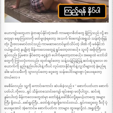
ယောကျ်ားတွေဟာ ဖွဲတဆုပ်နိုင်တဲ့အထိ ကာမရာဂစိတ်တွေ ရှိကြသည် လို့ စာ
တွေမှာ ရေးကြတာကို ဖတ်ဖူးခဲ့ရတော့ အသက် ၆၀ကျော်အရွယ် သန်တုံးမြန်
တုံး ဦးဗလမောင်တင်သည် ကာမဆာလောင်မွတ်သိပ်တဲ့ ဒါဏ် ကို မခံနိုင်ဘဲ
ငယ်ရွယ်တဲ့ နုပျိုတဲ့ မိန်းကလေးတွေနဲ့ ရှုပ်တော့တာပေါ့ ။ သူလို အဖိုးကြီးက
ရုပ်လည်း ပြမစား နိုင်တော့ ငွေနဲ့ဘဲ ပေါက်ရတော့တာပေါ့ ။ အရေးထဲ ဘော်ဒါ
တွေကို ကြွားလုံးကလည်း ထုတ်ချင်တော့ သန့်သန့်ပြန့်ပြန့် ဆင်းရဲသူလေး တ
ယောက်ကို နည်းနည်းပါးပါးနဲ့ ကီပင် လုပ်ထားနိုင်ရက်နဲ့ လူသိများတဲ့ နံမည်ရ
ခါစ မင်းသမီးကို သွားလုပ်တော့ ငွေတွေ သန်းပေါင်းများစွာ ပုံပေးရတော့
တယ်လေ ။
မေစိမ်းလည်း သူ့ကို ကောင်းကောင်း ဆဲပစ်ခဲ့သည် ။ “ စောက်ပတ်ဟာ စောက်
ပတ်ပါ..ကိုဗလ…ရှင် သိန်းတသောင်းကျော် ရင်းစရာ မလိုပါဘူး.. ဆင်းရဲ
နွမ်းပါးတဲ့ မိန်းကလေးတွေထဲမှာ တော်ရုံနဲ့ ခေါ်အိပ်လို့ရမယ့်ဟာတွေ အများ
ကြီး ရှိတယ်…စော်ရူးကြီး…တော်ရုံဘဲရုးဖို့ကောင်းတယ်…ရှင်ကငွေတွေ ဒီလို ပုံ
ပေးရအောင် အဲ့ကောင်မ စောက်ပတ်က ဘာများ ထူးနေလို့လဲ..အရူးကြီး