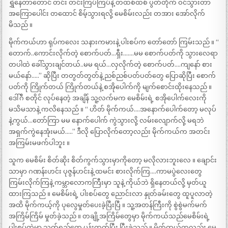
ရွှဲနေတာတောင် တင်း တင်းကြပ်ကြပ်နဲ့ တထစ်ထစ် ပွတ်တိုက် ဝင်သွားတာ
အကြောပေါင်း တထောင် စိမ့်သွားရလို့ မေစိမ်းလည်း တအား အော်လိုက်
မိသည် ။
မိုက်ကယ်ဟာ ရုပ်ကလေး သနားကမားနဲ့ ပါးစပ်က တော်တော် ကြမ်းသည် ။ “
တောက်..ကောင်းလိုက်တဲ့ စောက်ပတ်…ရှီး…….မမ စောက်ပတ်ကို သွားလေရာ
တပါထဲ ခေါ်သွားချင်တယ်..မမ ရယ်…လှလိုက်တဲ့ စောက်ပတ်….ကျနော် စား
မယ်နော်…..” ဆိုပြီး တတွတ်တွတ်နဲ့ ညစ်ညစ်ပတ်ပတ်တွေ ပြောဆိုပြီး စောက်
ပတ်ကို ကြိုက်တယ် ကြိုက်တယ်နဲ့ စအိုပေါက်ကို မျက်စောင်းထိုးနေသည် ။
ဒေါ်ဂီ စတိုင် လုပ်နေတဲ့ အချိန် သူ့လက်မက မေစိမ်းရဲ့ စအိုပေါက်လေးကို
မသိမသာနဲ့ ကလိနေသည် ။ “ ဟိတ် မိုက်ကယ်….အနောက်ပေါက်တော့ မလုပ်
နဲ့ကွယ်…တော်ကြာ မမ နောက်ပေါက် ကွဲသွားလို့ လမ်းလျောက်လို့ မရဘဲ
အရှက်ကွဲနေအုံးမယ်…..” ဒီလို ပြောလိုက်တော့လည်း မိုက်ကယ်က အတင်း
အကြမ်းမဖက်ပါဘူး ။
သူက မေစိမ်း စိတ်ဆိုး စိတ်ကွက်သွားမှာကိုတော့ မလိုလားဘူးလေ ။ ချောင်း
သာမှာ ဂဏန်းဟင်း ပုဇွန်ဟင်းနဲ့ ထမင်း စားလိုက်ကြ….ကာမပွဲလေးတွေ
ကြမ်းလိုက်ကြနဲ့ ကမ္ဘာလောကကြီးမှာ သူနဲ့ ကိုယ်ဘဲ ရှိနေတယ်လို့ မှတ်ယူ
ထားကြသည် ။ မေစိမ်းရဲ့ ပါးစပ်တွေ ညောင်းလာ နှုတ်ခမ်းတွေ ထူပူလာတဲ့
အထိ မိုက်ကယ့်ကို ပုလွေမှုတ်ပေးခဲ့ပြီးပြီ ။ သူ့အတန်ကြီးကို စွဲစွဲမက်မက်
အကြိမ်ကြိမ် မှုတ်ခဲ့သည် ။ တချို့အကြိမ်တွေမှာ မိုက်ကယ်သည်မေစိမ်းရဲ့
ပါးစပ်ထဲမှာ သုတ်ရည်တွေ ပန်းထုတ်ပြီး ပြီးခဲ့သည် ။ မိုက်ကယ်ကလည်း မေ