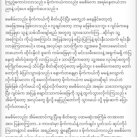
ကြည့်ကောင်းလာသည် ။ မိုက်ကယ်ကလည်း မေစိမ်းက အရမ်းနုတယ်ဘာ
ညာနဲ့ ပင့်ပေး မြှောက်ပေးသည် ။
မေစိမ်းလည်း မိုက်ကယ်ကို စိတ်ယိုင်ပြီး မတွေ့ဘဲ မနေနိုင်တော့တဲ့
အခြေအနေ ဖြစ်လာသည် ။ လူချင်းတော့ ဘာမှ မဖြစ်သေးဘူး ။ ဂျင်မ်ကနေ
အပြန်မှာ သူနဲ့ သစ်သီးဖျော်ရည် အတူတူ သွားသောက်ကြ….ဆိုင်မှာ သူ့
အကြောင်း ကိုယ့်အကြောင်း အပြန်အလှန် ပြောပြကြနဲ့ ရင်းနှီးသထက် ရင်းနှီး
လာခဲ့ကြတာပေါ့ ။ တနေ့ အလုပ်မှာ သားကြီးက သူ့အဖေ ဦးဗလမောင်တင်
တယောက် ထိုင်းနိုငငံ ဖူခက် ကမ်းခြေမှာ ဟို မင်းသမီးလေးနဲ့ အရှက်မရှိ ကဲပြ
နေတဲ့ ဓါတ်ပုံတွေကို လာပြသည် ။ သားကြီးကတော့ သူ့အဖေ လုပ်ရပ်တွေကို
မကြိုက်ပေမယ့် သိပ်ပြီး စိတ်ဆိုးတဲ့ပုံတော့ မရှိပါဘူး ။ မေစိမ်းကတော့ တော်
တော့်ကို ခံပြင်းသွားခဲ့သည် ။ နောက်တနေ့မှာ မိုက်ကယ်ကို မမနဲ့ လျောက်
လိုက်နိုင်မလား လို့ မေးလိုက်တော့ မိုက်ကယ်က မမနဲ့သာဆိုရင် ဘယ်ဘဲ
ဖြစ်ဖြစ် လိုက်မယ် လို့ ပြောလိုက်တော့ မေစိမ်းလည်း အရမ်း သဘောကျသွား
ပြီး ဂျင်မ်က အပြန် ချောင်းသာကမ်းခြေကို သူနဲ့ ထွက်သွားလိုက်ကြသည် ။
အိမ်ကိုတော့ အလုပ်တွေ ရှိလို့ နေပြည်တော်ကို သွားမယ် လို့ ဖုန်းဆက် ပြော
လိုက်တာပေါ့ ။
မေစိမ်းလည်း အိမ်ထောင်ကျ ပြီးမှ စိတ်တွေ ပထမဆုံးအကြိမ် တအားတ
အား ပြန်ထကြွတာ…။ ကားထဲမှာ မိုက်ကယ်နဲ့ လက်ချင်း ပွတ်သပ် ဆုပ်ကိုင်
ကြတာနဲ့တင် မေစိမ်း အရည်တွေ ရွှဲနေပြီလေ ။ မိုက်ကယ်ကလည်း မေစိမ်းက