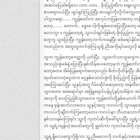
အဆင်ပြေခါစမို့လေ ဟား..ဟား… ဖိုးပြည့်ဆီက ချေးယူလာတ
စားစရာဝယ်ပြီး ၊ရုပ်ရှင်ကြည့်ပြီး စားချင်ကိုလိုက်ကျွေးတ
ပါသွားရော……… ကျွန်တော်က အလုပ်ကပြန်လာတော့ တန်းတွ
တော့……….. တောက်… ခွေးမ ငါ့ကိုချစ်တေပြောပြီးတော
မလာဘူး ။ ကျွန်တော့ရဲ့ သူငယ်ချင်းဖြစ်တဲ့ ဖိုးပြည့
တွေကွ သူပြောပြီး ကျွန်တော့ဘက်ကနေပြီး မခံမရပ်နိုင်အောင
ကတည်းက အတူတူတက်ခဲ့ကြသူမို့ ညီအကိုရင်းတွေလိ
သူက ကျွန်တော့ကျော့ကို ပုတ်ပြီး.. သူ့ထက်သာသူတွေက အ
အသည်းခွဲမခံနဲ့ ပြောပြီးနှစ်သိမ့်ပေးတော့မှဘဲ ကျွန်တော်
တော့တေ။ အိမ်ပြန်ရောက်တော့လည်း စိတ်ကိုထိန်းပြီး
ထုတ်ထားတဲ့ငွေထဲက ငွေနှစ်သောင်းခွဲကို ဖိုးပြည့်ကို ပြန
အကြွေးဆပ်ပြီး သူနှင့်အတူ ဂိမ်းထိုင်ဆော့တော့ အန်တီဒေဝီက
သွားတေ။ အမဲရောင်မှာ အဖြူရောင်ပန်ပွင့်နှင့်ထမိန်က အန်တ
အလှကို ငေးကြည့်မိသွားတေ။ ကျွန်တော်တို့နှစ်ယောက် ဂိမ
ကနေ ဖုန်းဆက်လာတေ။ သူနှင့်အတူ ကလပ်ကို သွားရအောင
ကလပ်ကိုချီတက်ကြတော့တေ။ ကလပ်မှာ ဘီယာသောက် ကလိ
နှစ်သားနမ်းကြရင်း သူ့ကို ကုတင်ဆီကိုခေါ်သွားပြီး သူ့ရဲ့
ဘဲ သူ့ရဲ့ကျန်တဲ့အဝတ်တွေကို ချွတ်ကာ ကုတင်ပေါ်ကို လ
သူ့ရဲ့နို့လေးတွေကိုစို့ကာ သူ့ညီမလေးကို လက်နှင့