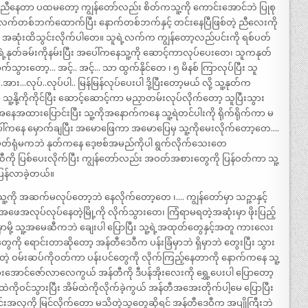
းညီနေတာ ပထမတော့ ကျွန်တော်လည်း စိတ်ကသူ့ကို ကောင်းအောင်ဘဲ ပြုစု
လက်တစ်ဘက်ထောက်ပြီး နောက်တစ်ဘက်နှင့် တင်းနေပြီဖြစ်တဲ့ ညီလေးကို
ကာ အဆုံးထိသွင်းလိုက်ပါတေ။ သူရဲ့လက်က ကျွန်တော့လည်ပင်းကို ရစ်ပတ်
့ရဲ့နုတ်ခမ်းကိုနမ်းပြီး အပေါ်ကနေသူ့ကို ဆောင့်ကာလုပ်ပေးတေ၊ သူကနုတ်
ောက်သွားတော့… အင့်.. အင့်… သာ ထွက်နိုင်တေ ၊ ၅ မိနစ် ကြာလုပ်ပြီး သူ
း…လုပ်..လုပ်ပါ.. မြန်မြန်လုပ်ပေးပါ ဒို့ပြီးတော့မယ် လို့ သူ့နုတ်က
ို့ကိုကိုင်ပြီး ဆောင့်ဆောင့်ကာ မညှာတမ်းလုပ်လိုက်တော့ သူပြီးသွား
ထားပြောင်းပြီး သူ့ကိုအနောက်ကနေ သူ့ရဲတင်ပါးကို ရိုက်ရိုက်ကာ မ
ေါ်ကနေ မှောက်ချပြီး အမောဖြေကာ အမောပြေမှ သူ့ကိုမေးလိုက်တော့တေ….
့်မှတ်ရုံမကဘဲ နုတ်ကနေ ဒေ့ဗစ်အမည်ကိုပါ ရွက်လိုက်သေးတေ
ဆီကို ပြစ်ပေးလိုက်ပြီး ကျွန်တော်လည်း အဝတ်အစားတွေကို ပြန်ဝတ်ကာ သူ့
 ပြန်လာခဲ့တယ်။
 သူ့ကို အဆက်မလုပ်တော့ဘဲ နေလိုက်တော့တေ ၊…. ကျွန်တော်မှာ သဉ္ဇာနှင့်
လုပ်လုပ်နေတဲ့မြို့ကို လိုက်သွားတေ၊ ကြံရာမရတဲ့အဆုံးမှာ ဖိုးပြည့်
းမှာမို့ သူ့အမေဆီကဘဲ ချေးပါ ပြောပြီး သူ့ရဲ့အထုတ်တွေနှင့်အတူ ကားလေး
်တွေကို ရောင်းတာဆိုတော့ အန်တီဒေဝီက ပန်းခြံမှာဘဲ ရှိမှာဘဲ တွေးပြီး သွား
ါတဲ့ ဝမ်းဆပ်ကိုဝတ်ကာ ပန်းပင်တွေကို လိုက်ကြည့်နေတာကို နောက်ကနေ သူ့
အောင်ဇော်လာလေကွယ် အန်တီကို ဒီပန်အိုးလေးကို ရွှေ့ပေးပါ ပြောတော့
ထဲကိုဝင်သွားပြီး အိမ်ထဲကိုလိုက်ခဲ့ကွယ် အန်တီအအေးတိုက်ပါ့မေ ပြောပြီး
အလှကို မြင်လိုက်တော မသိတဲ့သူတွေဆိုရင် အန်တီဒေဝီက အပျိုကြီးဘဲ