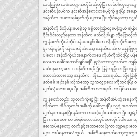
ထင်ကြမှာ လမ်းလျှောက်တိုင်းတုံတုံပြီး တင်ပါးလှလ
နှင်းဆီပန်းပင်က နှင်းဆီအနီရောင်တစ်ပွင့်ကို ခူးပြ
အန်တီက အအေးနှစ်ခွက်ကို ချထားပြီး ထိုင်နေတော့ သူ့ဆီသ
အန်တီကို ဒီလိုပန်းပေးမဲ့သူ မရှိတာကြာလှပေါ့ကွယ် ပြောလ
ဝိုင်းဝိုင်းလည်နေတာ အန်တီက မသိလို့ပါဗျာ လို့ပြောလို
ကျွန်တော်ကိုယ်တိုင် ပန်ပေးချင်ပါတေ လို့ပြောလိုက်တော
မှာ ပန်းပွင့်ကို ပန်ပေးလိုက်တော့ အန်တီလက်က တုန်ရီစွာ
ပါတေ။ အန်တီကိုယ်အနောက်ကနေ ကိုယ်ကိုကိုင်းပြီး ပန်ပေး
လေးက ခေါင်းထောင်ချင်နေပြီ နုညံ့သောသူ့လက်က ကျွန်
မတ်နေတော့တေ ။ အန်တီကရပ်ပြီး ပြန်လည့်လာပြီး ကျ
ထောက်ထားတော့ အန်တီက.. အိုး…. သားရယ်…. လို့ပြော
နုတ်ခမ်းချင်းနမ်းလိုက်တော့ သူကလျှာလေးကိုသွင်းပြီး 
မျက်လုံးလေး မှေးပြီး အန်တီက သားရယ်.. အပြင်မှာ 
ကျွန်တော်လည်း သူလက်ကိုဆွဲပြီး အန်တီအိပ်တဲ့အခန်းကို 
လိုက်ကာ အိပ်ကုတင်းအနီးကို ခေါ်သွားပြီး သူ့ရဲ့အဝတ်အ
မျက်နှာကနေစပြီး နမ်းကာ တဆင့်ချင်းဆင်းလာပြီး သူ့ရဲ့နိ
ပြီး ကစားပေးကာ ၁မိနစ်လောက်လုပ်ပေးလိုက်ပါတေ၊ သူ
စေးကပ်နေတော့ လက်နှင့်အသာလေးဖြဲကာ လျှာဖျားလေး
များ..လုပ်နေတာလဲကွယ်… အန်တီမနေတတ်တော့ဘူးကွယ်