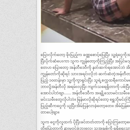
ပြောလိုက်တော့ ဖိုးပြည့်က ခဏ္ဏစောင့်ပြေပြီး သူ့ရဲငွ
ပြီးပိုက်ဆံပေးကာ သူက ကျွန်တော့ကိုကြည့်ပြီး အပြင်မသ
တေဟ ပြောတော့ အန်တီဒေဝီကို နုတ်ဆက်ရအောင်ဘဲ အိမ်ထဲ
ကျွန်တော်ကိုဆိုရင် သားအရင်းလိုဘဲ ဆက်ဆံတဲ့အန်တီတ
ပြည့် ၁၀တန်းမှာ သူ့ကိုကွာရှင်းပြီး သူရဲ့စက္ကထရီကောင်
ဘာလို့အန်တီလို အရမ်းလှပြီး ကျက်သရေရှိတာကို ပစ်ပြီ
အောင်ပါဘဲဗျာ…….. အန်တီဒေဝီက အချို့သောမင်းသမီးတွ
မင်းသမီးတွေလိုပါဘဲ။ မြန်မာလိုဆိုရင်တော့ ရွှေဘိုမင်းကြ
ပြည့်ဆီကငွေကို ယူပြီးအိမ်ပြန်လာခဲ့တော့တေ။ အိမ်ပြန
တာပေါ့ဗျာ။
သူက ငွေကိုလူထက် ပိုပြီးခင်တတ်တာကို ပြောကြတော့တေ ၊
တို့ပြောတာကို နားမဝင်ခဲ့ဘူးလေ၊ သူ့အချစ်ကို ရရှိရေးသာ အ