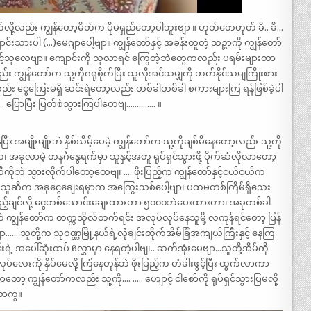
ု့လည်း ကျွန်တော့မိတ်က ပိုမရှည်တော့ပါဘူးဗျာ ။ ဟုတ်တေဟုတ် ခိ.. ခိ…
းသားပါ (…)မေဂျာပေါ့ဗျာ။ ကျွန်တော်နှင့် အခန်းတူတဲ့ သဉ္ဇာကို ကျွန်တော်
င့်သူလေဗျာ။ ကျောင်းကို သူလာရင် ကြွေတဲ့ဘဲတွေကလည်း ပရမ်းများတာ
်း ကျွန်တော်က သူ့ကိုဂရုစိုက်ပြီး သူလိုအင်သမျှကို တတ်နိုင်သမျကြိုးစား
ည်း ငွေကြေးမရှိ ဆင်းရဲတော့လည်း တစ်ခါတစ်ခါ စကားများကြ ရန်ဖြစ်ခဲ့ပါ
ီ .. ပြောပြီး ပြတ်စဲသွားကြပါတေဗျ………….. ။
 အမျိုးမျိုးဘဲ နှိစ်သိမ့်ပေမဲ့ ကျွန်တော်က သူ့ကိုချစ်မိနေတော့လည်း သူ့ကို
ခုလာမဲ့ တနင်္ဂနွေရက်မှာ သူနှင့်အတူ ရုပ်ရှင်သွားဖို့ ပိုက်ဆံလိုလာတော့
ူ့ဆီကိုဘဲ သွားလိုက်ပါတော့တေဗျ၊ …. ဖိုးပြည့်က ကျွန်တော်နှင့်ငယ်ငယ်က
ူဆီက အခုငွေချေးရမှာက အကြွေးသစ်ပေါ့ဗျာ၊ ပထမတစ်ကြိမ်ရှိသေး
်ကြည့်ချင်လို့ ငွေတစ်သောင်းချေးထားတာ ၅၀၀၀ဘဲပေးထားတာ၊ အခုတစ်ခါ
်းဘဲ ကျွန်တော်က တက္ကသိုလ်တက်ရင်း အလုပ်လုပ်နေသူမို့ လကုန်ရင်တော့ ပြန်
ျာ…… သူတို့က သုဝဏ္ဏမြို့နယ်ရဲ့လုံချင်းတိုက်အိမ်ခြံအကျယ်ကြီးနှင့် နေကြ
်းရဲ့ အပေါ်ဆုံးထပ် 6လွှာမှာ နေရတဲ့ပါဗျ၊.. ဆက်အုံးမေဗျာ…သူတို့အိမ်ကို
ေးကို နှိပ်မေလို့ ကြံနေတုန်ဘဲ ဖိုးပြည့်က တံခါးဖွင့်ပြီး ထွက်လာကာ
ာ့ ကျွန်တော်ကလည်း သူ့ကို…. ….. ဟျောင့် ငါစော်ကို ရုပ်ရှင်သွားပြမလို့
းတာကွ။