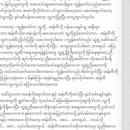
ှတွေက မြင်ရသူတွေကို ဘလောင်ဆူစေတာပေါ့ဗျာ။ ကျွန်တော်လည်းဘေးက
ီး အနောက်မှာဝှက်ကာ အထဲကိုလိုက်ကာ ဝင်သွားပါတော့တေ ၊အထဲရောက်တော့
ွားပြီး နှင်းဆီပန်းပေးတော့ သူ့ကပြုံးပြီး ကျေးဇူးပါကွယ်။
ာတော့ ၊ ကျွန်တော်က သူ့ကို.. အန်တီကို ပန်းပေးချင်သူ အနီးမှာ
က်ကာ အန်တီကိုပေးမဲ့ပန်းကို မပေးသေးဘဲ သူ့ကိုခွင့်တောင်းကာ… အန်တီကို
့ သူက ခေါင်ညှိတ်ပြပြီး သဘောတူပါတေ ၊ ကျွန်တော်လည်း သူ့ရဲ့ ခေါင်းပေါ်
နှင့် ကျွန်တော့ရဲ့ လက်ကို ဆုပ်ကိုင်ပြီး… ကျေးဇူးတင်ပါတေ သားရယ်.. ပြော
တော့ သူ့ဆီကနေ မွေးရနံ့နှင့်အတူ သူ့ရဲ့နို့ကြီးတွေကို မြင်နေရတော့ ညီ
တော့လက်ကို ဆုပ်ကိုင်တော့ ညီလေးက တင်းပြီးခေါင်းက ကိုးဆယ်ဒိဂရီ
ွန်တော့ကိုဖက်လိုက်တေ။ ထောင်မတ်နေတဲ့ညီလေးက သူ့ရဲညီမလေးကို
ပြီး တင်းတင်းဖက်ထားပါတောတေ၊ ကျွန်တော်လည်း စိတ်လွတ်ပြီး အန်တီကို
တုံပြန်လာခဲ့တေ၊ ၁ မိနစ်ကြာ အနမ်းရှည်ပေးပြီး ရပ်လိုက်တော အန်တီ
မကောင်းဘူးကွယ် ပြောလာပါတော့တေ။
ခေါ်သွားကာ အခန်ကိုရောက်တာနှင့် အန်တီကိုထပ်ပြီး နုတ်ခမ်းချင်းနမ်း
စားတွေကို ချွတ်ပေးပြီး ကုတင်ပေါ် ဖြေးဖြေးလေးလှဲချလိုက်ကာ သူ့ကို
ု့ကိုစို့ပေးပြီး သူ့ရဲ့ညီမလေးကိုဖုံးအုပ်ထားတဲ့ အမွေးလေးတွေကို ပွတ်သပ်
့ညီမလေးက ၈ နှစ်လောက် အသုံးမပြုဘဲထားလို့ နုတ်ခမ်းလေးနှစ်ခုက
နှင့် ကစားပေးလိုက်တော့ အန်တီက… အား…. သားရယ်…. ဘယ်လို
…. အား… လုပ်ပါတော့ကွယ်.. အန်တီကတောင်းဆိုလာတော့မှ သူညီမလေး