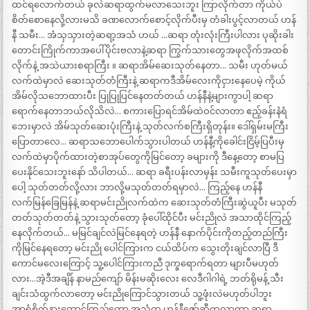
ထင်ရလောက်တယ် ခုလဲဆရာထွက်မလာသေးဘူး ကြာလိုက်တာ ကိုယ်ပဲ
စိတ်စောနေလို့လားမသိ ခဏလောက်စောင့်လိုက်ပီးမှ တံခါးပွင့်လာတယ် ဟန်
နီ သမီး… အံသှသှားတဲ့ဆရာ့အသံ ဟယ် …ဆရာ တုံးလုံးကြီးပါလား ပုဆိုးခါး
တောင်းကြိုက်ကာအပေါ်ပိုင်းဗလာနဲ့ဆရာ ကြွက်သားတွေအဖုလိုက်အထစ်
လိုက်နဲ့ အသဲယားစရာကြီး ။ ဆရာအိမ်ဆေးသုတ်နေတာ… သမီး ဟုတ်မယ်
လက်ထဲမှာလဲ ဆေးသုတ်တံကြီးနဲ့ ဆရာကဒီအိမ်လေးကိုငှားနေပေမဲ့ ကိုယ်
အိမ်လိုသဘောထားပီး ပြုပြုပြင်နေတတ်တယ် ဟန်နီနဲ့များကွာပါ့ ဆရာ
ရောက်နေတာဘယ်လိုသိလဲ… စကားပြောရင်အိမ်ထဲဝင်လာတာ ဧည့်ခန်းနံရံ
ဘေးမှာလဲ အိမ်သုတ်ဆေးပုံးကြီးနဲ့ သုတ်လက်စကြီးရှိတုန်း။ ဒေါ်ရှမ်းမကြီး
ပြောတာလေ… ဆရာသဘောပေါက်သွားပါတယ် ဟန်နီ့ကိုခေါင်းငြိမ့်ပြပီးမှ
လက်ထဲမှာပိုက်ထားတဲ့စာအုပ်တွေကိုမြင်တော့ ခများကို ဒီနေ့တော့ စာမပြ
ပေးနိုင်သေးဘူးနော် သိပါတယ်… ဆရာ ခရီးပန်းလာမှန်း သမီးကူသုတ်ပေးမှာ
ပေါ့ သုတ်တတ်လို့လား ဘာလို့မသုတ်တတ်ရမှာလဲ… ကြည့်နေ ဟန်နီ
လက်မြန်ခြေမြန်နဲ့ ဆရာမင်းညိုလက်ထဲက ဆေးသုတ်တံကြီးဆွဲယူပီး မသုတ်
တတ်သုတ်တတ်နဲ့ သွားသုတ်တော့ ခုံပေါ်ထိုင်ပီး မင်းညိုလဲ အသာထိုင်ကြည့်
နေလိုက်တယ်… မမြင်ချင်လဲမြင်နေရတဲ့ ဟန်နီ နောက်ပိုင်းကိုတည့်တည်ကြီး
ကိုမြင်နေရတော့ မင်းညို ပေါင်ကြားက ငယ်ထိပ်က သွေးတိုးချင်လာပြီ ဒီ
ကောင်မလေးကြောင့် သူ့ပေါင်ကြားကညီ ဒုက္ခရောက်ရတာ များပီမဟုတ်
လား…အဲ့ဒီအချိန် နာမည်ကျော် မိန်းမဆိုးလေး လေဒီဂါဂါရဲ့ ဘတ်ရိုမန့် သီး
ချင်းသံထွက်လာတော့ မင်းညိုကြောင်သွားတယ် သူ့ဖုံးလဲမဟုတ်ပါဘူး
အာရုံစိုက်နားထောင်ကြည့်တော့ အသံက ဟန်နီဇော့်ဆီကလာတာ ဆရာ …