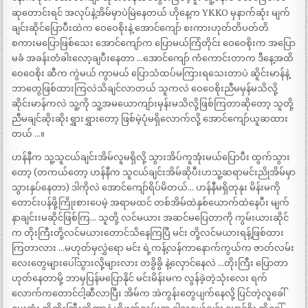
ဆုတောင်းရင် အလုပ်နဲ့အိမ်မှာပဲမြဲနေတယ် ဟိုနေ့က YKKO မှနာက်ဆုံး မျက်
ချင်းဆိုင်ပြောပီးထဲက ဝေဝေစိုးနဲ့ အောင်ကျော် စးကားဟုတ်တိပတ်တိ
စကားမပြောဖြစ်သေး အောင်ကျော်က ပြောမယ်ကြံတိုင်း ဝေဝေစိုးက အပြော
မခံ အခန်းတံခါးလော့ချပီးနေတာ …အောင်ကျော် ကံကောင်းတာက ဒီနေ့အထိ
ဝေဝေစိုး ဆီက ကွဲမယ် ကွာမယ် ပြောသံထပ်မကြားရသေးတာပဲ ဆိူင်းမာန်နဲ့
ဘာတွေဖြစ်ထားကြလဲသိချင်လာတယ် သူကလဲ ဝေဝေစိုးညီမမှန်မသိလို့
ဆိုင်းမာန်ကလဲ သူ့ကို သူ့အမယောကျာ်းမှန်းမသိလို့ဖြစ်ကြတာဆိုတော့ သူတို့
ညီမချင်ဆိုးဆိုးရွှားရွှားတော့ ဖြစ်မဲ့ပုံမရှိလောက်လို့ အောင်ကျော်ယူဆထား
တယ် …။
ဟန်နီက သူ့သူငယ်ချင်းအိမ်လူမရှိလို့ သွားအိပ်ကူအုံးမယ်ပြောပီး ထွက်သွား
တော့ (တကယ်တော့ ဟန်နီက သူငယ်ချင်းအိမ်ဆိုပီးဟသူ့ဆရာမင်းညိုအိမ်မှာ
သွားနှပ်နေတာ) ဒါကိုလဲ အောင်ကျော်ရိပ်မိတယ်… ဟန်နီမရှိတုနုး မိန်းမကို
တောင်းပန်ဖို့ကြိုးစားပေမဲ့ အရာမထင် တစ်အိမ်ထဲနှစ်ယောက်ထဲနေပီး မျက်
နာချင်းးမဆိုင်ဖြစ်ကြ… သူတို့ လင်မယား အဆင်မပြေတာကို ကွမ်းယားဆိုင်
က တိုးကြီးတို့လင်မယားတောင်သိနေကြပြီ မင်း တို့လင်မယားရန့်ဖြစ်ထား
ကြတာလား …မဟုတ်မှလွှဲရော မင်း ရဲ့ကန့်လန်ကာနောက်ကွယ်က ဇာတ်လမ်း
လေးတွေများပေါ်သွားလို့များလား တခွိခွိ နဲ့လှောင်နေလဲ …တိုးကြီး ပြောတာ
ဟုတ်နေတာမို့ ဘာမှပြန်မပြောနိုင် မင်းမိန်းမက လွန်ခဲ့တဲ့သုံးလေး ရက်
လောက်ကတောင်ငါ့ဆီလာပြီး အိမ်က အဲကွန်းတွေပျက်နေလို့ ပြင်တဲ့လူခေါ်