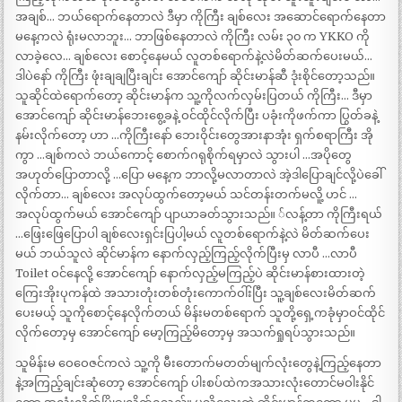
အချစ်… ဘယ်ရောက်နေတာလဲ ဒီမှာ ကိုကြီး ချစ်လေး အဆောင်ရောက်နေတာ
မနေ့ကလဲ ရုံးမလာဘူး… ဘာဖြစ်နေတာလဲ ကိုကြီး လမ်း ၃၀ က YKKO ကို
လာခဲ့လေ… ချစ်လေး စောင့်နေမယ် လူတစ်ရောက်နဲ့လဲမိတ်ဆက်ပေးမယ်…
ဒါပဲနော် ကိုကြီး ဖုံးချချပြီးချင်း အောင်ကျော် ဆိုင်းမာန်ဆီ ဒုံးစိုင်တော့သည်။
သူဆိုင်ထဲရောက်တော့ ဆိုင်းမာန်က သူ့ကိုလက်လှမ်းပြတယ် ကိုကြီး… ဒီမှာ
အောင်ကျော် ဆိုင်းမာန်ဘေးစွေ့ခနဲ့ ဝင်ထိုင်လိုက်ပြီး ပခုံးကိုဖက်ကာ ပြွတ်ခနဲ့
နမ်းလိုက်တော့ ဟာ …ကိုကြီးနော် ဘေးဝိုင်းတွေအားနာအုံး ရှက်စရာကြီး အို
ကွာ …ချစ်ကလဲ ဘယ်ကောင့် စောက်ဂရုစိုက်ရမှာလဲ သွားပါ …အပိုတွေ
အဟုတ်ပြောတာလို့ …ပြော မနေ့က ဘာလို့မလာတာလဲ အဲ့ဒါပြောချင်လို့ပဲခေါ်
လိုက်တာ… ချစ်လေး အလုပ်ထွက်တော့မယ် သင်တန်းတက်မလိူ့ ဟင် …
အလုပ်ထွက်မယ် အောင်ကျော် ပျာယာခတ်သွားသည်။ ်လန့်တာ ကိုကြီးရယ်
…ဖြေးဖြေပြောပါ ချစ်လေးရှင်းပြပါ့မယ် လူတစ်ရောက်နဲ့လဲ မိတ်ဆက်ပေး
မယ် ဘယ်သူလဲ ဆိုင်မာန်က နောက်လှည့်ကြည့်လိုက်ပြီးမှ လာပီ …လာပီ
Toilet ဝင်နေလို့ အောင်ကျော် နောက်လှည့်မကြည့်ပဲ ဆိုင်းမာန်စားထားတဲ့
ကြေးအိုးပုကန်ထဲ အသားတုံးတစ်တုံးကောက်ဝါ်းပြီး သူ့ချစ်လေးမိတ်ဆက်
ပေးမယ့် သူကိုစောင့်နေလိုက်တယ် မိန်းမတစ်ရောက် သူတို့ရှေ့ကခုံမှာဝင်ထိုင်
လိုက်တော့မှ အောင်ကျော် မော့ကြည့်မိတော့မှ အသက်ရှုရပ်သွားသည်။
သူမိန်းမ ဝေဝေဇင်ကလဲ သူ့ကို မီးတောက်မတတ်မျက်လုံးတွေနဲ့ကြည့်နေတာ
နဲ့အကြည့်ချင်းဆုံတော့ အောင်ကျော် ပါးစပ်ထဲကအသားလုံးတောင်မဝါးနိုင်