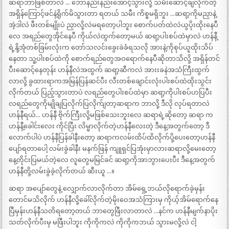
ဆရာဘာဖြစ်တာလဲ … ဘောနည်းနည်းအောင့်သွားလို့ သမီးဆောင့်ချလိုက်တဲ့
အရှိန်ကြောင့်ဖင်နဲ့ရိုက်မိသွားတာ ရတယ် သမီး ကိစ္စမရှိဘူး …ဆရာ့ကိုမညှာနဲ့
အဲ့ဒါလဲ ဖီးတစ်မျိုးပဲ ညှာလို့လဲမရတော့ပါဘူး စောက်ပတ်ထဲလဲယွပိုးထိုးနေပီ
လေ အရည်တွေအိုင်နေပီ ကိုယ်လဲထွက်တော့မယ် ဆရာ့ပါးစပ်ထဲမှာလဲ ဟန်နီ့
ရဲ့နို့အုံတစ်ခြမ်းလုံးက တော်သလင်းခွေးခဲခံရသလို အားနဲ့ကိုစုပ်ယူထိုးသိပ်
နေတာ သူ့ပါးစပ်ထဲကို စောက်ရည်တွေအဝရောက်နေပီဆိုတာသိလို့ အရှိန်တင်
ပီးဆောင့်နေတုန်း ဟန်နီလဲအထွက် ဆရာ့ဆီကလဲ အားးခနဲအသံကြီးထွက်
လာလို့ ခွထားရာကအမြန်ပြန်ဆင်ပီး လီးတစ်ချောင်းလုံးပါးစပ်ထဲထိုးသွင်း
လိုက်တယ် ပြည့်သွားတာပဲ လရည်တွေပါးစပ်ထဲမှာ ဆရာ့ကိုပါးစပ်ဟပြပီး
လရည်တွေကိုမျိုချပြလိုက်ပြလိုက်ျတာ့ဆရာက ဘာလို့ ဒီလို လုပ်ရတာလဲ
ဟန်နီရယ်… ဟန်နီ ဗိုက်ကြီးလို့မဖြစ်သေးဘူးလေ ဆရာရဲ့ဆိုတော့ ဆရာ က
ဟန်နီ့ခေါင်းလေး ကိုင်ပြီး လိမ္မာလိုက်တဲ့ဟန်နီလေးတဲ့ ဒီနေ့အတွက်တော့ ဒီ
လောက်ပါပဲ ဟန်နီပြန်ခါနီးတော့ ဆရာကလမ်းထိပ်ထိလိုက်ပို့ပေးတော့ဟန်နီ
ပျော်ရတာပေါ့ လမ်းခွဲခါနီး မနက်ဖြန် ကျူရှင်ပြအုံးမှာလားဆရာလို့မေးတော့
နေ့တိုင်းပြမယ်တဲ့လေ လူတွေမမြင်ခင် ဆရာ့ကိုအာဘွားပေးပီး ဒီနေ့အတွက်
ဟန်နီတို့လမ်းခွဲခဲ့လိုက်တယ် ဆီးယူ …။
ဆရာ အပျော်တွေနဲ့ လျှောက်လာလိုက်တာ အိမ်ရှေ့ဘယ်လိုရောက်ခဲ့မှန်း
တောင်မသိလိုက် ဟန်နီလို့ခေါ်လိုက်တဲ့မိုးဝေအသံကြားမှ ကိုယ့်အိမ်ရောက်နေ
ပြီမှန်းဟန်နီသတိရတော့တယ် ဘာတွေဖြီးလာတာလဲ …နင်က ဟန်နီမျက်နာပိုး
သတ်လိုက်ပီးမှ မဖြီးပါဘူး ကိုကိုကလဲ ကိုကိုကဘယ် သွားမလို့လဲ ငါ့