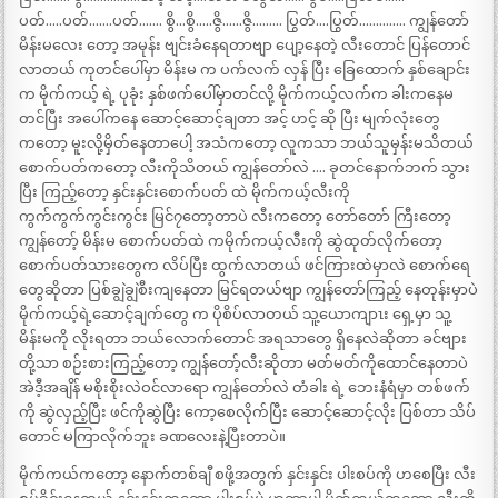
ပတ်…..ပတ်…….ပတ်……. စွိ…စွိ…..ဇွိ……ဇွိ……… ပြွတ်….ပြွတ်………….. ကျွန်တော်
မိန်းမလေး တော့ အမုန်း ဗျင်းခံနေရတာဗျာ ပျော့နေတဲ့ လီးတောင် ပြန်တောင်
လာတယ် ကုတင်ပေါ်မှာ မိန်းမ က ပက်လက် လှန် ပြီး ခြေထောက် နှစ်ချောင်း
က မိုက်ကယ့် ရဲ့ ပုခုံး နှစ်ဖက်ပေါ်မှာတင်လို့ မိုက်ကယ့်လက်က ခါးကနေမ
တင်ပြီး အပေါ်ကနေ ဆောင့်ဆောင့်ချတာ အင့် ဟင့် ဆို ပြီး မျက်လုံးတွေ
ကတော့ မူးလို့မှိတ်နေတာပေါ့ အသံကတော့ လူကသာ ဘယ်သူမှန်းမသိတယ်
စောက်ပတ်ကတော့ လီးကိုသိတယ် ကျွန်တော်လဲ …. ခုတင်နောက်ဘက် သွား
ပြီး ကြည့်တော့ နှင်းနှင်းစောက်ပတ် ထဲ မိုက်ကယ့်လီးကို
ကွက်ကွက်ကွင်းကွင်း မြင်၇တော့တာပဲ လီးကတော့ တော်တော် ကြီးတော့
ကျွန်တော့် မိန်းမ စောက်ပတ်ထဲ ကမိုက်ကယ့်လီးကို ဆွဲထုတ်လိုက်တော့
စောက်ပတ်သားတွေက လိပ်ပြီး ထွက်လာတယ် ဖင်ကြားထဲမှာလဲ စောက်ရေ
တွေဆိုတာ ပြစ်ချွဲချွဲစီးကျနေတာ မြင်ရတယ်ဗျာ ကျွန်တော်ကြည့် နေတုန်းမှာပဲ
မိုက်ကယ့်ရဲ့ဆောင့်ချက်တွေ က ပိုစိပ်လာတယ် သူ့ယောကျာၤး ရှေ့မှာ သူ့
မိန်းမကို လိုးရတာ ဘယ်လောက်တောင် အရသာတွေ ရှိနေလဲဆိုတာ ခင်ဗျား
တို့သာ စဉ်းစားကြည့်တော့ ကျွန်တော့်လီးဆိုတာ မတ်မတ်ကိုထောင်နေတာပဲ
အဲဒီ့အချိန် မစိုးစိုးလဲဝင်လာရော ကျွန်တော်လဲ တံခါး ရဲ့ ဘေးနံရံမှာ တစ်ဖက်
ကို ဆွဲလှည့်ပြီး ဖင်ကိုဆွဲပြီး ကော့စေလိုက်ပြီး ဆောင့်ဆောင့်လိုး ပြစ်တာ သိပ်
တောင် မကြာလိုက်ဘူး ခဏလေးနဲ့ပြီးတာပဲ။
မိုက်ကယ်ကတော့ နောက်တစ်ချီ စဖို့အတွက် နှင်းနှင်း ပါးစပ်ကို ဟစေပြီး လီး