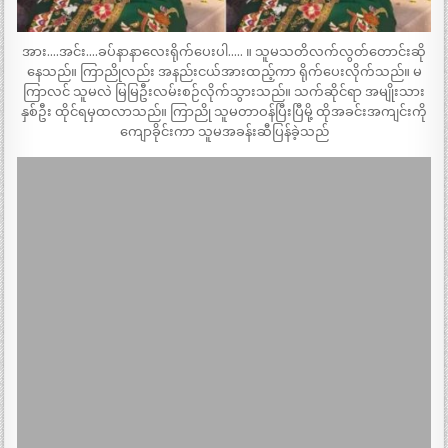
အား….အင်း….ခပ်နာနာလေးရိုက်ပေးပါ….. ။ သူမသတိလက်လွတ်တောင်းဆို
နေသည်။ ကြာညိုလည်း အနည်းငယ်အားထည့်ကာ ရိုက်ပေးလိုက်သည်။ မ
ကြာလင် သူမလဲ မြမြဦးလမ်းစဉ်လိုက်သွားသည်။ သက်ဆိုင်ရာ အမျိုးသား
နှစ်ဦး ထိုင်ရမှထလာသည်။ ကြာညို သူမတာဝန်ပြီးပြီမို့ ထိုအခင်းအကျင်းကို
ကျောခိုင်းကာ သူမအခန်းဆီပြန်ခဲ့သည်