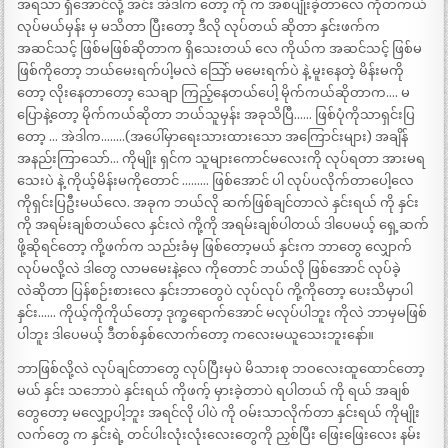
အရသာ ရှိအောင်လို့ အင်း အဲဒါက တော့ ကို က အစပျိုးခဲ့တာလေ ကိုတကယ်
လုပ်မယ်မှန်း မှ မသိတာ ပြီးတော့ ဒီလို လုပ်တယ် ဆိုတာ နှင်းဖက်က
အဆင်သင့် ဖြစ်မဖြစ်ဆိုတာက ရှိသေးတယ် လေ ကိုယ်က အဆင်သင့် ဖြစ်မ
ဖြစ်ကိုတော့ ဘယ်မေးရက်ပါ့မလဲ သြော် မမေးရက်ပဲ နဲ့ မူးနေတဲ့ မိန်းမကို
တော့ လိုးနေတာတော့ သေချာ ကြည့်နေတယ်ပေါ့ မိုက်ကယ်ဆိုတာက…. မ
ပြောနဲ့တော့ မိုက်ကယ်ဆိုတာ ဘယ်သူမှန်း အခုသိပြီ…… ဖြစ်ပုံကိုသာရှင်းပြ
တော့ … အဲဒါက……..(အပေါ်မှာရေးသားထားသော အကြောင်းများ) အချိန်
အနည်းကြာသော်… ကိုမျိုး ရှင်က သူများကောင်မလေးကို လုပ်ရတာ အားမရ
သေးပဲ နဲ့ ကိုယ့်မိန်းမကိုတောင် ……… ဖြစ်အောင် ပါ လုပ်ပလိုက်တာပေါ့လေ
ကိုရှင်းပြဦးမယ်လေ. အခုက ဘယ်လို ဆက်ဖြစ်ချင်တာလဲ နှင်းရယ် ကို နှင်း
ကို အရမ်းချစ်တယ်လေ နှင်းလဲ ကို့ကို အရမ်းချစ်ပါတယ် ဒါပေမယ့် ရှေ့ဆက်
ဖို့ဆိုရင်တော့ ကို့ဖက်က သည်းခံမှ ဖြစ်တော့မယ် နှင်းက ဘာတွေ လျှောက်
လုပ်မလို့လဲ ဒါတွေ လာမမေးနဲ့လေ ကိုတောင် ဘယ်လို ဖြစ်အောင် လုပ်ခဲ့
လဲဆိုတာ ပြန်စဉ်းစားလေ နှင်းဘာတွေပဲ လုပ်လုပ် ကို့ကိုတော့ ပေးသိမှာပါ
နှင်း…… ကိုယ့်ကိုကိုယ်တော့ ဒုက္ခရောက်အောင် မလုပ်ပါဘူး ကိုလဲ ဘာမှမဖြစ်
ပါဘူး ဒါပေမယ့် ဒီတစ်နှစ်လောက်တော့ ကလေးမယူသေးဘူးနော်။
ဘာဖြစ်လို့လဲ လုပ်ချင်တာတွေ လုပ်ပြီးမှပဲ မိသားစု ဘဝလေးထူထောင်တော့
မယ် နှင်း သဘောပဲ နှင်းရယ် ကိုဖက့် မှားခဲ့တာပဲ ရပါတယ် ကို ရယ် အချစ်
တွေတော့ မလျှော့ပါ့ဘူး အရင်လို ပါပဲ ကို ဝမ်းသာလိုက်တာ နှင်းရယ် ကိုမျိုး
လက်တွေ က နှင်းရဲ့ တင်ပါးလုံးလုံးလေးတွေကို ညှစ်ပြီး ဖြေးဖြေးလေး နမ်း