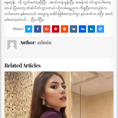
နေတုန်း.. ကို လွှတ်တော့ဆိုပြီး …ဆတ်ကနဲ ရုန်းပြီး အခန်းထဲ ဝင်သွားပါတော့
တယ် ပြီးတော့ တံခါးပိတ်သွားတယ် ဟိုတစ်နေ့ညက ကိစ္စပြီးကတည်းက
လင်မယား နှစ်ယောက် အတူတူ မအိပ်ဖြစ်တော့ပါဘူး နှင်းဖက်က စပြီး အဝင်
မခံတော့တာပါ…… ပြီးပါပြီ။
Share:
Author:
admin
Related Articles