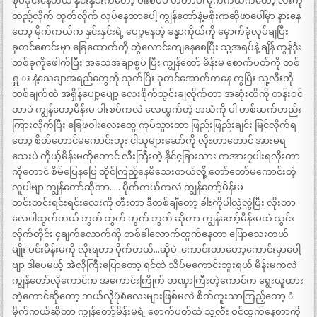
စုပ်ခိုင်းနေတယ် နှင်းနှင်းကတော့ ပါးစပ်ပဲ ဟတာပါ မိုက်ကယ်ကတော့ လီးကို
ထည့်လိုက် ထုတ်လိုက် လုပ်နေတာပေါ့ ကျွန်တော်နဲ့မစိုးကဆိုဖာပေါ်မှာ နားနေ
တော့ မိုက်ကယ်က နှင်းနှင်းရဲ့ ပျော့နေတဲ့ ခန္ဓာကိုယ်ကို မှောက်ခုံလုပ်ချပြီး
ခုတင်စောင်းမှာ ခြေထောက်ကို တွဲလောင်းကျနေစေပြီး သူ့အရပ်နဲ့ ချိန် ကွန်ဒုံး
တစ်ခုကိုဖေါက်ပြီး အသေအချာစွပ် ပြီး ကျွန်တော် မိန်းမ စောက်ပတ်ကို တစ်
ရှူ း နဲ့သေချာအရည်တွေကို သုတ်ပြီး ခုတင်အောက်ကနေ ကွပြီး သူ့လီးကို
တစ်ချက်ထဲ အရှိန်ပျော့ပျော့ လေးစိုက်သွင်းချလိုက်တာ အဆုံးထိကို တန်းဝင်
တာပဲ ကျွန်တော့မိန်းမ ပါးစပ်ကလဲ လေထွက်တဲ့ အသံကို ပါ တစ်ဆက်တည်း
ကြားလိုက်ပြီး ခြေဖဝါးလေးတွေ ကုပ်သွားတာ ဖြည်းဖြည်းချင်း မြင်လိုက်ရ
တော့ စိတ်တောင်မကောင်းဘူး ငါသူများဆော်ကို လိုးတာတောင် အားမရ
သေးပဲ ကိုယ့်မိန်းမကိုတောင် လီးကြီးတဲ့ နိုင်င့ခြားသား ကအား၇ပါးရလိုးတာ
ကိုတောင် စိမ်ပြေနပြေ ထိုင်ကြည့်နေမိသေးတယ်လို့ တော်တော်မကောင်းတဲ့
လူပါဗျာ ကျွန်တော်ဆိုတာ….. မိုက်ကယ်ကလဲ ကျွန်တော့်မိန်းမ
တင်းတင်းရင်းရင်းလေးကို တီးတာ ဒီတစ်ချီတော့ ခါးကိုပါလွှဲလွှဲပြီး လိုးတာ
လေပါထွက်တယ် ဘွတ် ဘွတ် ဘွက် ဘွက် ဆိုတာ ကျွန်တော့်မိန်းမထဲ သွင်း
လိုက်တိုင်း ၄ချက်လောက်ကို တစ်ခါလောက်ထွက်နေတာ ပြောသေးတယ်
မျိုး မင်းမိန်းမကို လိုးရတာ မိုက်တယ်…ဆိုပဲ .ကောင်းတာတော့ကောင်းမှာပေါ့
ဗျာ ဒါပေမယ့် အဲလိုကြီးပြောတော့ ရင်ထဲ သိပ်မကောင်းဘူးရယ် မိန်းမကလဲ
ကျွန်တော်လိုကောင်က အကောင်းကြိုက် တဏှာကြီးတဲ့ကောင်က ရွေးယူထား
တဲ့ကောင်ဆိုတော့ ဘယ်လိုပုံစံလေးများဖြစ်မလဲ စိတ်ကူးသာကြည့်တော့ ံ
မိုက်ကယ်ဆိုတာ ကျွန်တော့်မိန်းမရဲ့ စောက်ပတ်ထဲ သူ့လီး ဝင်ထွက်နေတာကို