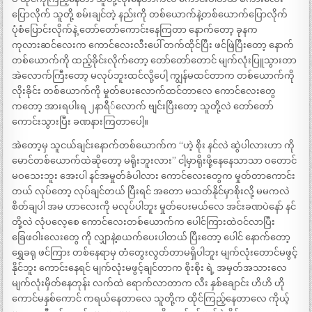
ပြောလိုက် သူတို့ စမ်းချင်တဲ့ နည်းကို တစ်ယောက်နဲ့တစ်ယောက်ပြောလိုက်
ပုံစံပြောင်းလိုက်နဲ့ တော်တော်ကောင်းနေကြတာ နောက်တော့ ခုနက
ကုလားဆင်လေးက ကောင်လေးလီးပေါ် တက်ထိုင်ပြီး ဖင်ဖြဲပြီးတော့ နောက်
တစ်ယောက်ကို ထည့်ခိုင်းလိုက်တော့ တော်တော်တောင် မျက်လုံးပြူသွားတာ
အဲလောက်ကြီးတော့ မလုပ်ဘူးထင်လို့ပေါ့ ကျွန်မထင်တာက တစ်ယောက်ကို
လိုးခိုင်း တစ်ယောက်ကို မှုတ်ပေးလောက်ထင်တာလေ ကောင်လေးတွေ
ကတော့ အားရပါးရ ၂နာရီ်လောက် ဗျင်းပြီးတော့ သူတို့လဲ တော်တော်
ကောင်းသွားပြီး ခဏနားကြတာပေါ့။
အဲတော့မှ သူငယ်ချင်းနောက်တစ်ယောက်က “ဟဲ့ စိုး နင်လဲ ဆွဲပါလားဟာ ကို
မောင်တစ်ယောက်ထဲဆိုတော့ မရိုးဘူးလား” ငါ့မှာရိုးဖို့နေနေသာသာ ဝတောင်
မဝသေးဘူး အေးပါ နင်အမှုတ်ခံပါလား ကောင်လေးတွေက မှုတ်တာကောင်း
တယ် လုပ်တော့ လုပ်ချင်တယ် ပြီးရင် အတော မသတ်နိုင်မှာစိုးလို့ မမကလဲ
စိတ်ချပါ အမ ဟာလေးကို မလုပ်ပါဘူး မှုတ်ပေးမယ်လေ အင်းခဏပဲနော် နင်
တို့လဲ လုံပလေ့စေ ကောင်လေးတစ်ယောက်က ပေါင်ကြားထဲဝင်လာပြီး
ခြေဖဝါးလေးတွေ ကို လျှာနဲ့စယက်ပေးပါတယ် ပြီးတော့ ပေါင် နောက်တော့
ရွှေခရု ဖင်ကြား တစ်နေရာမှ တံတွေးလွတ်တာမရှိပါဘူး မျက်လုံးတောင်မဖွင့်
နိုင်ဘူး ကောင်းနေရင် မျက်လုံးမဖွင့်ချင်တာက စိုးစိုး ရဲ့ အမှတ်အသားလေ
မျက်လုံးမှိတ်နေတုန်း လက်ထဲ ရောက်လာတာက လီး နှစ်ချောင်း ဟိဟိ ဟို
ကောင်မနှစ်ကောင် ကရယ်နေတာလေ သူတို့က ထိုင်ကြည့်နေတာလေ ကိုယ့်