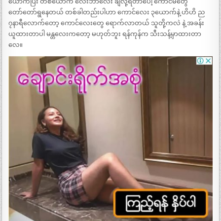
ယောက်ပြီး တစ်ယောက် လေးဘာလေး ချလို့ရတာပေါ့ ကောင်မတွေ
တော်တော်ရွနေတယ် တစ်ခါတည်းပါဟာ ကောင်လေး ၃ယောက်နဲ့ ဟိဟိ ည
၇နာရီလောက်တော့ ကောင်လေးတွေ ရောက်လာတယ် သူတို့ကလဲ နဲ့ အခန်း
ယူထားတာပါ မန္တလေးကတော့ မဟုတ်ဘူး ရန်ကုန်က သီးသန့်မှာထားတာ
လေ။