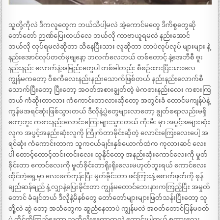
သူတို့ကိုလဲ ဒီကလူတွေက ဘယ်သိပါ့မလဲ အဲ့ကောင်မတွေ ဒီကိစ္စတွေဆို
တော်တော် ဉာဏ်ပြေးတယ်လေ ဘယ်လို ကာဗာယူရမလဲ နည်းအောင်
ဘယ်လို လုပ်ရမလဲဆိုတာ သိနေပြီးသား လူဆိုတာ ဘာပဲလုပ်လုပ် များများ နဲ့
နည်းအောင်လုပ်တတ်မှဗျနော့ ဘလက်လေဘယ် တစ်တောင့် နဲ့အေဘီစီ ဗူး
နည်းနည်း လောက်နဲ့အမြည်းတွေပါ တစ်ခါတည်း စီစဉ်ထားပြီးသားလေ
ကျွန်မကတော့ ဝီစကီလေးနည်းနည်းသောက်ဖြစ်တယ် နည်းနည်းလောက်စီ
သောက်ပြီးတော့ ပြီးတော့ အဝတ်အစားချွတ်တဲ့ ဖဲကစားနည်းလေး ကစားကြ
တယ် ကံဆိုးတာလား ကံကောင်းတာလားဆိုတော့ အတွင်းခံ တောင်မကျန်ပဲနဲ့
ကွန်မအရင်ဆုံးဖြစ်သွားတယ် ဒီလိုနဲ့ပွဲတွေများလာတော့ ချွတ်စရာလည်းမရှိ
တော့ဘူး ကစားနည်းလောင်းကြေးများသွားတယ် ကိုးမီး မှာ အပွင့်အများဆုံး
လူက အပွင့်အနည်းဆုံးလူကို ကြိုက်တာခိုင်းဆိုတဲ့ လောင်းကြေးလေးပေါ့ အ
ရင်ဆုံး ကံကောင်းတာက သူကငယ်ချင်းနှစ်ယောက်ထဲက ကုလားဆင် လေး
ပါ တောင့်တောင့်တင်းတင်းလေး သူနိုင်တော့ အနည်းဆုံးကောင်လေးကို မှုတ်
ခိုင်းတာ ကောင်လေးကို မှုတ်ခိုင်းတာရိုးရိုးလေးမဟုတ်ဘူးရယ် ကောင်လေး
ထိုင်တဲ့ရှေ့မှာ လေးဖက်ကုန်းပြီး မှုတ်ခိုင်းတာ ဖင်ကြားနဲ့ စောက်ဖုတ်ကို စုန်
ချည်ဆန်ချည် နဲ့ လျှာနဲ့ပြေးခိုင်းတာ ကျွန်မတောင်ဘေးနားကကြည့်ပြီး အမှုတ်
တောင် ခံချင်တယ် ဒီလိုနဲ့မိနစ်တွေ တော်တော်များများဖြတ်သန်းပြီးတော့ သူ
တို့လဲ ဆွဲ တော့ အသံတွေက ဆူညံနေတာပဲ ကျွန်မလဲ အဝတ်တောင်ပြန်မဝတ်
ပဲ ထိုင်ကိုကြည့်နေတာ သူတို့လိုးနေတာကလဲ ကောင်းပါတယ် စကားလေး