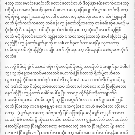
တော့ ကားမောင်းနေရင်းလီးတောင်တောင်တယ် ဒီလိုနဲ့အခန်းရောက်လာတော့
မစိုးစိုး ကအသင့်စောင့်နေတယ် သောကတွေ ပြေပျောက်သွားအောင်လို့တော့
မစိုးစိုးရဲ့ ရေချိုုးထားတဲ့ တာဝါ ပတ်ထားတဲ့ကိုယ်လုံးလေးက ဆီးကြိုနေပါ
တယ် မိုက်ကယ်ကတော့ တစ်ခန်း ကျွန်တော်တို့ကတော့ တစ်ခန်းဆိုပေမယ့် မ
စိုးစိုးကို ဒီအခန်းမှာ တစ်ချီ နောက်တစ်ခန်းမှာတော့ သုံးချီလောက်ဆွဲဖြစ်
တယ် မစိုးစိုးတစ်ယောက် ကျွန်တော် ပက်လက်လှန်ထားတဲ့ အပါ် ပြောင်းပြန်
လှည့်ပြီး ကျွန်တော့်မျက်နှာကို mask တစ်ခုတပ်ထားစေပြီး သူကတော့
ကင်မရာတစ်လုံးချိန်ပြီး အမျိုး တက်လိုးနေတော့ လိုးနေရင်း တစ်ခုမေးလိုက်
တယ်။
ဘာလို့ ဗီဒီယို ရိုက်တာလဲ မစိုး ကိုမောင့်ဆီပို့မလို့ ဘာလို့လဲ မင်းမျက်နှာ မပါပါ
ဘူး သူဟိုနေ့ကကောင်မလေးတစ်ယောက်နဲ့ ဖြစ်တာကို ရိုက်ပို့တယ်လေ
သူက အွန်လိုင်းပေဓတင်ရင် ဘယ်လို လုပ်မလဲ အမ လဲ တင်လိုက်မှာပေါ့ သူ
လဲ ဂုဏ်သိက္ခာ ရှိတဲ့လူတစ်ယောက်ပဲ ကဲထားပါ လင်လေးရယ် ငြိမ်ငြိမ်လေး
နေပါဆိုပြီး ကျွန်တော် ခေါင်းပေါ် ခွပြီး ဘာဂျာ ကိုင်ခိုင်းလို့သေချာကိုင်
ပေးလိုက်ရတယ် ဆံပင်တွေကို ဆွဲ ပြီး အမှုတ်ခံတာ အသက်ရှုတောင်ကြပ်
တယ် ပြီးတော့ ကင်မရာရှေ့မှာ လေးဖက်ကုန်းပေးတယ် မောင်လေး လိုးပေး
တော့ …(မျက်နှာကတော့ ခင်ဗျားတို့မြင် ပြေးပြေးမလိုးချင် ကျ ုပ်သာလာ
သတ်) စိစိ ဖောင်း စွိ ဆိုတာ တယ်ကောင်းပါလား ကျွန်တော်လဲ တော်တော်လဲ
ဆောင့်ပြီးတော့ ပြီးချင်လာတော့ ခဏလေးတဲ့ အမက ပြီးချင်လာပြီး မောင်
လေးလဲ ပြီးချင်လာပြီ မဟုတ်လားဆိုတော့ အင်း အမ ပက်လက်လှန်ပေးမယ်