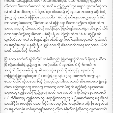
ကိုယ်က သိနေပြီးသားလေ (တသက်တစ်ကိုယ် အောကားတွေကြည့်လာ
လိုက်တာ ဒီလောက်ကောင်းတဲ့ အထိ မကြည့်ဖူးပါဘူး ချောင်းဖူးတယ်ဆိုတာ
လဲ အဲလို အထိတော့ မမြင်ဖူးပါဘူး ဒါပေမယ့် လိုနေသေးတာတော့ မစိုးစိုးရဲ့
နို့တွေ ကို အခုထိ မမြင်ရသေးတာပါပဲ ” မင်းလိုအပ်နေတာတွေအတွက် မင်း
ဘာသာလုပ်ပေတော့ ”မိုက်ကယ်လဲ ပြောရော ဒီကောင်ကြီးက ငါ့စိတ်ထဲက
အတွေးတွေကို သိနေတာပဲလို့ တော်ကြာငါဖြုတ်ချင်နေတာများ သိနေရင် သိပ်
ကောင်းမှာပဲလို့တွေးမိတယ် မစိုးစိုး ရဲ့ ပေါင်ကြားထဲက ‘ စိ စိ ‘ ဆိုပြီး ဝင်
ထွက်သံတွေကလဲ တစ်ချက်ချင်း မှန်မှန် ထွက်ပေါ်နေပါတော့တယ် ကျွန်တော်
လဲ မဆိုင်းမတွပဲ မစိုးစိုးရဲ့ စပို့ရှပ်လေးကို ခါးလောက်ကနေ ကျောအပေါ်ဖက်
အထိ လှန်တင်လိုက်တယ်။
ပြီးတော့ ဘော်လီ ချိတ်ကိုပါ တစ်ခါတည်း ဖြုတ်ချလိုက်တယ် နို့တွေပေါ်လာ
ပြီ လို့မထင်ပါနဲ့ သူနို့တွေ က စားပွဲပေါ်မှာ ပိနေတုန်းပါပဲ မိုက်ကယ် က
အလိုက်သိစွာနဲ့ မစိုးစိုးရဲ့ ခါးလေးကို နောက်ကို ဆွဲယူပြီး နောက် ကို
တဖြည်းဖြည်းချင်းဆုတ်ပြီး စားပွဲနဲ့ ခြေလှမ်း ၃လှမ်းလောက် အကွာ နှစ်
ယောက်ထိုင် ဆိုဖာလေးစီကို ဦးတည်သွားပါတော့တယ် ဆိုဖာလေးက ရုံးခန်း
ထဲက ဧည့်သည်တွေ ဘာတွေ လာတော့ ကော်ဖီတိုက် ဧည့်ခံတဲ့ နေရာလေးပါ
အခုတော့ ကျွန်တော်ကြည့်ဖူးတဲ့ ဇာတ်ကား တွေထဲက ရိုက်တဲ့ နေရာလေးလို
ပါပဲ အဲဒီတော့မှ ကျွန်တော် လုပ်စရာရှိတာတွေ လုပ် ပြီးနောက်တော့ မစိုးစိုးလဲ
အပေါ်ပိုင်း ဗလာဖြစ် အောက်ပိုင်းကတော့ မိုက်ကယ့်လီးက မစိုးစိုး အဖုတ်ထဲ
က မချွတ်တမ်း တစ်ချက်ချင်းဆောင့် လိုက် စိမ်လိုက်နဲ့ဆိုတော့ လွှတ်ကောင်း