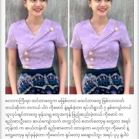
လောကကြီးမှာ ထင်တာတွေက မဖြစ်လာပဲ မထင်တာတွေ ဖြစ်လာတတ်
တယ်ဆိုတာ တကယ် ပါပဲ ကိုမောင် နဲ့ချစ်ခဲ့တာ ရပ်သိရွာသိ ၇ နှစ်ကျော်တယ်
သူလုပ်ချင်တာတွေ မှန်သမျှ တွေအကုန် ဖြည့်ဆည်းခဲ့တယ် ကိုမောင် က
ရည်းစားဦးလေ ဆယ်ကျော်သက် တက္ကသိုလ် စတတ်တော့မှ တွေ့တာ အရင်
တုန်းထဲ က ဆယ်တန်းထိ ရည်းစာတောင် ထားခဲ့တာ မဟုတ်ဘူး ကိုမောင် နဲ့
တွေ့တော့မှ ရင်ခုန်ခဲ့တာ ကိုမောင်က ရုပ်တော့ မချောပါဘူး အရပ် ပုပု နဲ့ပါပဲ