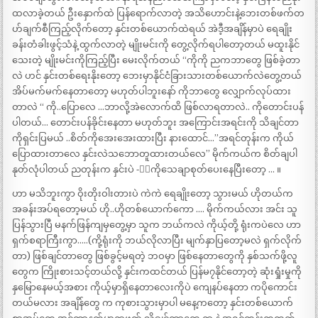
ထလာခဲ့တယ် ဦးနှောက်ထဲ ပြန်ရောက်လာတဲ့ အသိဟောင်းနဲ့ဘေးတစ်ဖက်တ
ဟ်ချက်စီကြည့်လိုက်တော့ နှင်းတစ်ယောက်ထဲရယ် အဲဒီ့အချိန်မှာပဲ ရေချိုး
ခန်းတံခါးဖွင့်သံနဲ့ ထွက်လာတဲ့ မျိုးမင်းကို တွေ့လိုက်ရပါတော့တယ် မထူးနိုင်
သေးတဲ့ မျိုးမင်းကိုကြည့်ပြီး မေးလိုက်တယ် “ကိုကို ညကဘာတွေ ဖြစ်ခဲ့တာ
လဲ ဟင် နှင်းတစ်ရေးနိုးတော့ ဘေးမှာနိုင်ငံခြားသားတစ်ယောက်လဲတွေ့တယ်
အိပ်မက်မက်နေတာတော့ မဟုတ်ပါဘူးနော် ကိုဘာတွေ လျှောက်လုပ်ထား
တာလဲ “ ကို..ပြောလေ …ဘာလို့အဲလောက်ထိ ဖြစ်လာရတာလဲ.. ကိုတောင်းပန်
ပါတယ်… တောင်းပန်ခိုင်းနေတာ မဟုတ်ဘူး အကြောင်းအရင်းကို သိချင်တာ
ကိုရှင်းပြမယ် ..စိတ်ကိုအေးအေးထားပြီး နားထောင်…”အရင်တုန်းက ကိုယ်
ပြောထားတာလေ နှင်းလဲသဘောတူထားတယ်လေ” မိုက်ကယ်က စိတ်ချပါ
နုတ်လုံပါတယ် ညတုန်းက နှင်းပဲ -ီးကိုသေချာစုတ်ပေးနေပြီးတော့ … ။
ဟာ မသိဘူးကွာ ဝိုးတိုးဝါးတားပဲ ကဲကဲ ရေချိုးတော့ သွားမယ် ဟိုတယ်က
အခန်းအပ်ရတော့မယ် ဟို..ဟိုတစ်ယောက်ကော …. မိုက်ကယ်လား အင်း သူ
ပြန်သွားပြီ မနက်ဖြန်ကျမှတွေ့မှာ သူက ဘယ်ကလဲ ကိုယ့်တို့ ရုံးကပဲလေ ဟာ
ရှက်စရာကြီးကွာ…..(ကို့ရုံးကို ဘယ်လိုလာပြီး မျက်နှာပြတော့မလဲ ရှက်လိုက်
တာ) ဖြစ်ချင်တာတွေ ဖြစ်ခွင့်မရတဲ့ ဘဝမှာ ဖြစ်နေတာတွေကို နှစ်သက်ဖို့လူ
တွေက ကြိုးစားသင့်တယ်လို့ နှင်းကထင်တယ် ပြန်မ၇နိုင်တော့တဲ့ ဆုံးရှုံးမှုကို
နှမြောနေမယ့်အစား ကိုယ့်မှာရှိနေတာလေးကိုပဲ ကျေနပ်နေတာ ကပိုကောင်း
တယ်မလား အချိန်တွေ က ကုစားသွားမှာပါ မနေ့ကတော့ နှင်းတစ်ယောက်