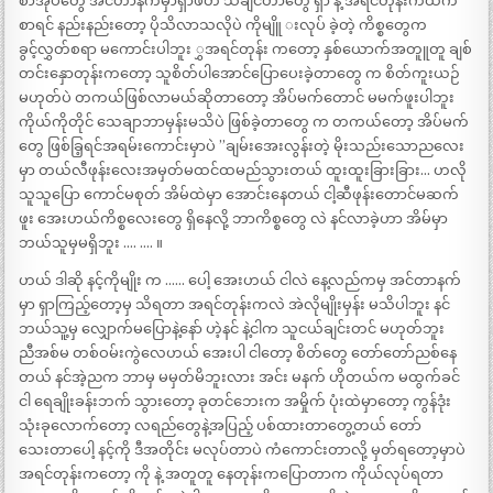
စာအုပ်တွေ အင်တာနက်မှာရှာဖတ် သိချင်တာတွေ ရှာ နဲ့ အရင်တုန်းကထက်
စာရင် နည်းနည်းတော့ ပိုသိလာသလိုပဲ ကိုမျိူ းလုပ် ခဲ့တဲ့ ကိစ္စတွေက
ခွင့်လွှတ်စရာ မကောင်းပါဘူး ွှအရင်တုန်း ကတော့ နှစ်ယောက်အတူူတူ ချစ်
တင်းနှောတုန်းကတော့ သူစိတ်ပါအောင်ပြောပေးခဲ့တာတွေ က စိတ်ကူးယဉ်
မဟုတ်ပဲ တကယ်ဖြစ်လာမယ်ဆိုတာတော့ အိပ်မက်တောင် မမက်ဖူးပါဘူး
ကိုယ်ကိုတိုင် သေချာဘာမှန်းမသိပဲ ဖြစ်ခဲ့တာတွေ က တကယ်တော့ အိပ်မက်
တွေ ဖြစ်ခြ့ရင်အရမ်းကောင်းမှာပဲ ”ချမ်းအေးလွန်းတဲ့ မိုးသည်းသောညလေး
မှာ တယ်လီဖုန်းလေးအမှတ်မထင်ထမည်သွားတယ် ထူးထူးခြားခြား… ဟလို
သူသူပြော ကောင်မစုတ် အိမ်ထဲမှာ အောင်းနေတယ် ငါ့ဆီဖုန်းတောင်မဆက်
ဖူး အေးဟယ်ကိစ္စလေးတွေ ရှိနေလို့ ဘာကိစ္စတွေ လဲ နင်လာခဲ့ဟာ အိမ်မှာ
ဘယ်သူမှမရှိဘူး …. …. ။
ဟယ် ဒါဆို နင့်ကိုမျိုး က …… ပေါ့ အေးဟယ် ငါလဲ နေ့လည်ကမှ အင်တာနက်
မှာ ရှာကြည့်တော့မှ သိရတာ အရင်တုန်းကလဲ အဲလိုမျိုးမှန်း မသိပါဘူး နင်
ဘယ်သူ့မှ လျှောက်မပြောနဲ့နော် ဟဲ့နင် နဲ့ငါက သူငယ်ချင်းတင် မဟုတ်ဘူး
ညီအစ်မ တစ်ဝမ်းကွဲလေဟယ် အေးပါ ငါတော့ စိတ်တွေ တော်တော်ညစ်နေ
တယ် နင်အဲ့ညက ဘာမှ မမှတ်မိဘူးလား အင်း မနက် ဟိုတယ်က မထွက်ခင်
ငါ ရေချိုးခန်းဘက် သွားတော့ ခုတင်ဘေးက အမှိုက် ပုံးထဲမှာတော့ ကွန်ဒုံး
သုံးခုလောက်တော့ လရည်တွေနဲ့အပြည့် ပစ်ထားတာတွေ့တယ် တော်
သေးတာပေါ့ နင့်ကို ဒီအတိုင်း မလုပ်တာပဲ ကံကောင်းတာလို့ မှတ်ရတော့မှာပဲ
အရင်တုန်းကတော့ ကို နဲ့ အတူတူ နေတုန်းကပြောတာက ကိုယ်လုပ်ရတာ