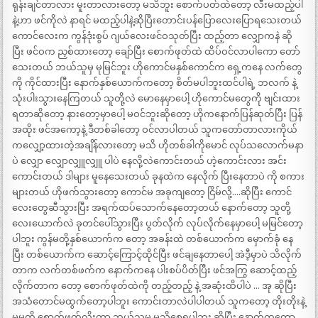
ရုန်းချင်တာလား မူးတာလားတော့ မသိဘူး စောက်ပတ်ထဲတော့ လီးမထည့်ပါ
နဲ့ဟာ ဖင်ကိုလဲ နာရင် မထည့်ပါနဲ့ဆိုပြီးတောင်းပန်ပြောလေးပြောရသေးတယ်
ကောင်လေးက ကွန်ဒုံးစွပ် ဂျယ်လေးဖင်ဝသုတ်ပြီး ထည့်တာ လျှောကနဲ ဆို
ပြီး ဖင်ဝက ညှစ်ထားတော့ ချော်ပြီး စောက်ဖုတ်ထဲ ထိပ်ဝင်လာပါကော တော်
သေးတယ် ဘယ်သူမှ မုမြင်ဘူး ဟိုကောင်မနှစ်ကောင်က ရှေ့ကနေ လက်တွေ
ကို ကိုင်ထားပြီး နောက်နှစ်ယောက်ကတော့ စိတ်မပါဘူးထင်ပါရဲ့ ဘလက် နဲ့
သုံးပါးသွားနေကြတယ် သူတို့လဲ မောနေမှာပေါ့ ဟိုကောင်မတွေကို ဗျင်းထား
ရတာဆိုတော့ နားတော့မှာပေါ့ မဝင်ဘူးဆိုတော့ ဟိုကနောက်ပြန်ဆုတ်ပြီး ပြန်
အထိုး ဖင်အကော့နဲ့ ဒီတစ်ခါတော့ ဝင်လာပါတယ် သူကတော်တာလားကိုယ်
ကလျှော့ထားတဲ့အချိန်လားတော့ မသိ ဟိုတစ်ခါကိုမောင် လုပ်သလောက်မနာ
ပဲ လျှော လျှောလျှူလျှူ ပါပဲ နေလို့လဲကောင်းတယ် ဟဲ့ကောင်းလား အင်း
ကောင်းတယ် ဒါများ မူနေသေးတယ် ခုနထဲက နေလိုက် ပြီးနေတာပဲ ကို စကား
များတယ် ဟိုဖက်သွားတော့ ကောင်မ အခုကျတော့ ငြိမ်လို့….ဆိုပြီး ကောင်
လေးတွေဆီသွားပြီး အရက်ထပ်သောက်နေတော့တယ် နောက်တော့ သူတို့
လေးယောက်လဲ ခုတင်ပေါ်သွားပြီး ပွတ်လိုက် လုပ်လိုက်နေမှာပေါ့ မမြင်တော့
ပါဘူး ကွန်မတို့နှစ်ယောက်က တော့ အခန်းထဲ တစ်ယောက်က မှောက်ခုံ နေ
ပြီး တစ်ယောက်က ဆောင့်ကြောင့်ထိုင်ပြီး ဖင်ချနေတာပေါ့ အဲဒီ့မှာပဲ သိလိုက်
တာက လက်တစ်ဖက်က နောက်ကနေ ပါးစပ်ပိတ်ပြီး ဖင်အကြွ ဆောင့်ထည့်
လိုက်တာက တော့ စောက်ဖုတ်ထဲကို တည့်တည့် နဲ့ အဆုံးထိပါပဲ … အု ဆိုပြီး
အသံတောင်မထွက်တော့ပါဘူး ကောင်းတာလဲပါပါတယ် သူကတော့ တိုးတိုးနဲ့
မမကို စောက်ဖုတ်လိုးတာ ဘယ်သူမှ မသိစေရပါဘူး ဆိုပြီး နောက်ကတော့