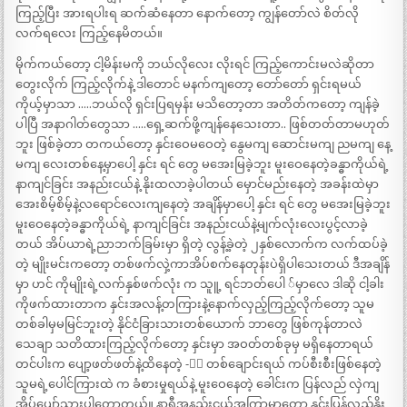
ကြည့်ပြီး အားရပါးရ ဆက်ဆံနေတာ နောက်တော့ ကျွန်တော်လဲ စိတ်လို
လက်ရလေး ကြည့်နေမိတယ်။
မိုက်ကယ်တော့ ငါ့မိန်းမကို ဘယ်လိုလေး လိုးရင် ကြည့်ကောင်းမလဲဆိုတာ
တွေးလိုက် ကြည့်လိုက်နဲ့ ဒါတောင် မနက်ကျတော့ တော်တော် ရှင်းရမယ်
ကိုယ့်မှာသာ …..ဘယ်လို ရှင်းပြရမှန်း မသိတော့တာ အတိတ်ကတော့ ကျန်ခဲ့
ပါပြီ အနာဂါတ်တွေသာ …..ရှေ့ဆက်ဖို့ကျန်နေသေးတာ.. ဖြစ်တတ်တာမဟုတ်
ဘူး ဖြစ်ခဲ့တာ တကယ်တော့ နှင်းဝေမဝေတဲ့ နွေမကျ ဆောင်းမကျ ညမကျ နေ့
မကျ လေးတစ်နေ့မှာပေါ့ နှင်း ရင် တွေ မအေးမြခဲ့ဘူး မူးဝေနေတဲ့ခန္ဓာကိုယ်ရဲ့
နာကျင်ခြင်း အနည်းငယ်နဲ့ နိုးထလာခဲ့ပါတယ် မှောင်မည်းနေတဲ့ အခန်းထဲမှာ
အေးစိမ့်စိမ့်နဲ့လရောင်လေးကျနေတဲ့ အချိန်မှာပေါ့ နှင်း ရင် တွေ မအေးမြခဲ့ဘူး
မူးဝေနေတဲ့ခန္ဓာကိုယ်ရဲ့ နာကျင်ခြင်း အနည်းငယ်နဲ့မျက်လုံးလေးပွင့်လာခဲ့
တယ် အိပ်ယာရဲ့ညာဘက်ခြမ်းမှာ ရှိတဲ့ လွန့်ခဲ့တဲ့ ၂နှစ်လောက်က လက်ထပ်ခဲ့
တဲ့ မျိုးမင်းကတော့ တစ်ဖက်လှဲ့ကာအိပ်စက်နေတုန်းပဲရှိပါသေးတယ် ဒီအချိန်
မှာ ဟင် ကိုမျိုးရဲ့လက်နှစ်ဖက်လုံး က သူူ့ ရင်ဘတ်ပေါ ်မှာလေ ဒါဆို ငါ့ခါး
ကိုဖက်ထားတာက နှင်းအလန့်တကြားနဲ့နောက်လှည့်ကြည့်လိုက်တော့ သူမ
တစ်ခါမှမမြင်ဘူးတဲ့ နိုင်ငံခြားသားတစ်ယောက် ဘာတွေ ဖြစ်ကုန်တာလဲ
သေချာ သတိထားကြည့်လိုက်တော့ နှင်းမှာ အဝတ်တစ်ခုမှ မရှိနေတာရယ်
တင်ပါးက ပျော့ဖတ်ဖတ်နဲ့ထိနေတဲ့ -ီး တစ်ချောင်းရယ် ကပ်စီးစီးဖြစ်နေတဲ့
သူမရဲ့ပေါင်ကြားထဲ က ခံစားမှုရယ်နဲ့ မူးဝေနေတဲ့ ခေါင်းက ပြန်လည် လှဲကျ
အိပ်ပျော်သွားပါတော့တယ်။ နာရီအနည်းငယ်အကြာမှာတော့ နှင်းပြန်လည်နိုး