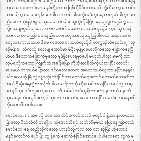
မှာသာ လီးနှစ်ချောင်း မပျော့မမာ လေးကို လက်နှစ်ဖက်နဲ့ကိုင်ကာ ထုပေးနေရ
တယ် အေးတောင်လာမှ နင့်တို့ဟာထဲ ပြန်ဆို့ခိုင်းထားမယ် လို့ဆိုတော့ ကောင်း
တာပေါ့တဲ့ မမ ဖင်ကုန်းပေးပါလား ဟင် ငါအလိုးမခံဘူးနော် မဟုတ်ပါဘူး မမ
ညီမလေးကိုရန်မရှာပါဘူး မမ တင်ပါးတွေကိုကိုင်ပြီး သေချာမှုတ်ချင်လို့ ဘာ
လို့သေချာမှုတ်ချင်တာလဲ မမ စောက်ပတ်က တကယ်လှလို့ပါ ဟဲ့ဒါဆို ငါတို့
ဟာကကော သြော် မမတို့ညီမလေးတွေအားလုံးလှကြပါတယ် အနံအသက်
တွေလဲကောင်းတယ် ဒီမမ ကတော့ တကယ်လှလို့ပါ တက္ကသိုလ်နေဝင်းရဲ့ “သူ
လိုမိန်းမ” ထဲကလို လေးဗျ အောင်မာ မိစိုး မုန့်ဖိုးပေးလိုက်တော့ မြှောက်နေပြီ
ဟဟ ဒီလောက်မြှောက်မှတော့ မုန့်ဖိုးပေးရမှာပေါ့ မဟုတ်ပါဘူး မမကို သာ
လုပ်ရလို့ကတော့ ကြိုက်တဲ့အချိန်ပြော ကိုယ့်စားရိတ်ကိုယ်စားပြီး လာလိုး
ပေးမယ် တကယ်ပြောတာ ဖင်ဝလေးတွေက အစတကယ်လှတာ ပြောနေရင်း
ဖင်ဝလေးကို ဖြဲ လျှာနဲ့ဝလုံးလုံးပြစ်တာ စောက်ရေတောင် တောက်တောက်ကျ
တယ် စိုးစိုးရေဆွဲစားလိုက်ပါလား ငါ့ဟာကို ကိုမောင်ကလွဲပြီး ဘယ်သူ့ဟာမှ
မထည့်ဘူး ဖင်ကျတော့ကော… ဟိုတစ်ခါ လုပ်တုန်းကတော့ နာတယ် နောက်
သူလဲနောက်မလုပ်တော့ပါဘူး ကုလားဆင်မလေးက ထပြီး မောင်လေးရေ ဖင်
လိုးပေးလိုက်ပါလား။
မောင်လေး က အမ ကို ဖင်ချတာ သိပ်ကောင်းတာပဲ မလုပ်ပါနဲ့ဟာ နာတယ်ဟ
ပြီးတော့ စိတ်ထဲလဲ တမျိုးပဲ ကိုမောင်သိရင် သတ်လိမ့်မယ် ပြောနေကြာတယ်
မောင်လေးရေ ထည့်လိုက်တော့ ဟာနင်တို့ကလဲ လာ လာ ဆိုပြီး ဟိုကောင်
မနှစ်ကောင်က ချုပ်ပြီး ကျွန်မကို မှောက်ခုံဖြစ်အောင်ချုပ်ပါလေရော လူက မ