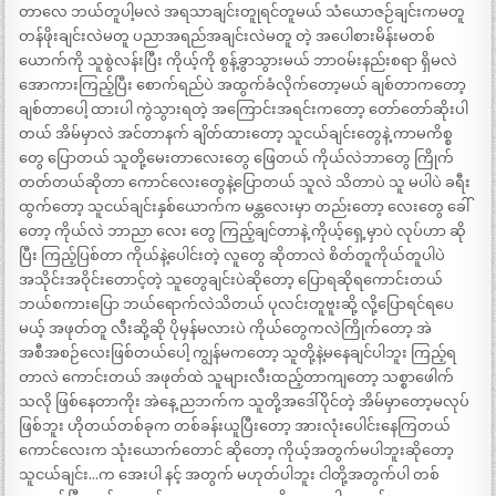
တာလေ ဘယ်တူပါ့မလဲ အရသာချင်းတူုရင်တူမယ် သံယောဇဉ်ချင်းကမတူ
တန်ဖိုးချင်းလဲမတူ ပညာအရည်အချင်းလဲမတူ တဲ့ အပေါစားမိန်းမတစ်
ယောက်ကို သူစွဲလန်းပြီး ကိုယ့်ကို စွန့်ခွာသွားမယ် ဘာဝမ်းနည်းစရာ ရှိမလဲ
အောကားကြည့်ပြီး စောက်ရည်ပဲ အထွက်ခံလိုက်တော့မယ် ချစ်တာကတော့
ချစ်တာပေါ့ ထားပါ ကွဲသွားရတဲ့ အကြောင်းအရင်းကတော့ တော်တော်ဆိုးပါ
တယ် အိမ်မှာလဲ အင်တာနက် ချိတ်ထားတော့ သူငယ်ချင်းတွေနဲ့ ကာမကိစ္စ
တွေ ပြောတယ် သူတို့မေးတာလေးတွေ ဖြေတယ် ကိုယ်လဲဘာတွေ ကြိုက်
တတ်တယ်ဆိုတာ ကောင်လေးတွေနဲ့ပြောတယ် သူလဲ သိတာပဲ သူ မပါပဲ ခရီး
ထွက်တော့ သူငယ်ချင်းနှစ်ယောက်က မန္တလေးမှာ တည်းတော့ လေးတွေ ခေါ်
တော့ ကိုယ်လဲ ဘာညာ လေး တွေ ကြည့်ချင်တာနဲ့ ကိုယ့်ရှေ့မှာပဲ လုပ်ဟာ ဆို
ပြီး ကြည့်ပြစ်တာ ကိုယ်နဲ့ပေါင်းတဲ့ လူတွေ ဆိုတာလဲ စိတ်တူကိုယ်တူပါပဲ
အသိုင်းအဝိုင်းတောင့်တဲ့ သူတွေချင်းပဲဆိုတော့ ပြောရဆိုရကောင်းတယ်
ဘယ်စကားပြော ဘယ်ရောက်လဲသိတယ် ပုလင်းတူဗူးဆို့ လို့ပြောရင်ရပေ
မယ့် အဖုတ်တူ လီးဆို့ဆို ပိုမှန်မလားပဲ ကိုယ်တွေကလဲကြိုက်တော့ အဲ
အစီအစဉ်လေးဖြစ်တယ်ပေါ့ ကျွန်မကတော့ သူတို့နဲ့မနေချင်ပါဘူး ကြည့်ရ
တာလဲ ကောင်းတယ် အဖုတ်ထဲ သူများလီးထည့်တာကျတော့ သစ္စာဖေါက်
သလို ဖြစ်နေတာကိုး အဲနေ့ ညဘက်က သူတို့အဒေါ်ပိုင်တဲ့ အိမ်မှာတော့မလုပ်
ဖြစ်ဘူး ဟိုတယ်တစ်ခုက တစ်ခန်းယူပြီးတော့ အားလုံးပေါင်းနေကြတယ်
ကောင်လေးက သုံးယောက်တောင် ဆိုတော့ ကိုယ့်အတွက်မပါဘူးဆိုတော့
သူငယ်ချင်း…က အေးပါ နင့် အတွက် မဟုတ်ပါဘူး ငါတို့အတွက်ပါ တစ်