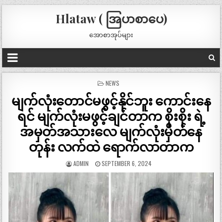
Hlataw ( အြပာစာပေ)
အောစာအုပ်များ
POSTED
NEWS
IN
မျက်လုံးတောင်မဖွင့်နိုင်ဘူး ကောင်းနေ
ရင် မျက်လုံးမဖွင့်ချင်တာက စိုးစိုး ရဲ့
အမှတ်အသားလေ မျက်လုံးမှိတ်နေ
တုန်း လက်ထဲ ရောက်လာတာက
ADMIN
SEPTEMBER 6, 2024