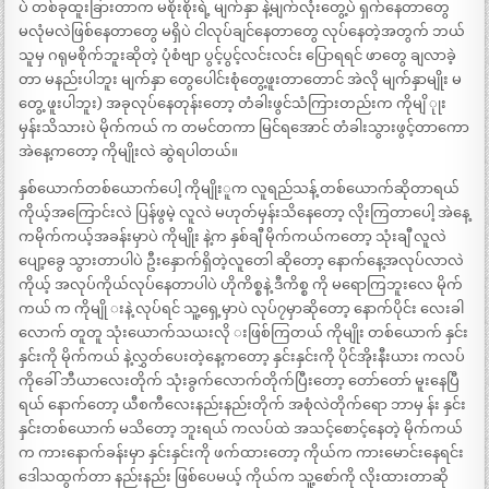
ပဲ တစ်ခုထူးခြားတာက မစိုးစိုးရဲ့ မျက်နှာ နဲ့မျက်လုံးတွေ့ပဲ ရှက်နေတာတွေ
မလုံမလဲဖြစ်နေတာတွေ မရှိပဲ ငါလုပ်ချင်နေတာတွေ လုပ်နေတဲ့အတွက် ဘယ်
သူမှ ဂရုမစိုက်ဘူးဆိုတဲ့ ပုံစံဗျာ ပွင့်ပွင့်လင်းလင်း ပြောရရင် ဖာတွေ ချလာခဲ့
တာ မနည်းပါဘူး မျက်နှာ တွေပေါင်းစုံတွေ့ဖူးတာတောင် အဲလို မျက်နှာမျိုး မ
တွေ့ ဖူးပါဘူး) အခုလုပ်နေတုန်းတော့ တံခါးဖွင်သံကြားတည်းက ကိုမျိ ုုး
မှန်းသိသားပဲ မိုက်ကယ် က တမင်တကာ မြင်ရအောင် တံခါးသွားဖွင့်တာကော
အဲနေ့ကတော့ ကိုမျိုးလဲ ဆွဲရပါတယ်။
နှစ်ယောက်တစ်ယောက်ပေါ့ ကိုမျိုးူက လူရည်သန့် တစ်ယောက်ဆိုတာရယ်
ကိုယ့်အကြောင်းလဲ ပြန်ဖွမဲ့ လူလဲ မဟုတ်မှန်းသိနေတော့ လိုးကြတာပေါ့ အဲနေ့
ကမိုက်ကယ့်အခန်းမှာပဲ ကိုမျိုး နဲ့က နှစ်ချီ မိုက်ကယ်ကတော့ သုံးချီ လူလဲ
ပျော့ခွေ သွားတာပါပဲ ဦးနှောက်ရှိတဲ့လူတေါ ဆိုတော့ နောက်နေ့အလုပ်လာလဲ
ကိုယ့် အလုပ်ကိုယ်လုပ်နေတာပါပဲ ဟိုကိစ္စနဲ့ ဒီကိစ္စ ကို မရောကြဘူးလေ မိုက်
ကယ် က ကိုမျို းနဲ့ လုပ်ရင် သူ့ရှေ့မှာပဲ လုပ်၇မှာဆိုတော့ နောက်ပိုင်း လေးခါ
လောက် တူတူ သုံးယောက်သယးလို းဖြစ်ကြတယ် ကိုမျိုး တစ်ယောက် နှင်း
နှင်းကို မိုက်ကယ် နဲ့လွှတ်ပေးတဲ့နေ့ကတော့ နှင်းနှင်းကို ပိုင်အိုးနီးယား ကလပ်
ကိုခေါ် ဘီယာလေးတိုက် သုံးခွက်လောက်တိုက်ပြီးတော့ တော်တော် မူးနေပြီ
ရယ် နောက်တော့ ယီစကီလေးနည်းနည်းတိုက် အစုံလဲတိုက်ရော ဘာမှ န်း နှင်း
နှင်းတစ်ယောက် မသိတော့ ဘူးရယ် ကလပ်ထဲ အသင့်စောင့်နေတဲ့ မိုက်ကယ်
က ကားနောက်ခန်းမှာ နှင်းနှင်းကို ဖက်ထားတော့ ကိုယ်က ကားမောင်းနေရင်း
ဒေါသထွက်တာ နည်းနည်း ဖြစ်ပေမယ့် ကိုယ်က သူ့စော်ကို လိုးထားတာဆို