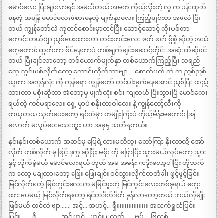
မောင်လေး ပြီးချင်လာရင် အမသိတယ် အမက ကိုယ့်လိုးတဲ့ လူ က ပန်းထုတ်
နေတဲ့ အချိန် မောင်လေးခံစားနေတဲ့ မျက်နှာလေး ကြည့်ချင်တာ အမလဲ ပြီး
တယ် ကျွန်တော်လဲ ကုတင်စောင်းမှာတင်ပြီး ဆောင့်ဆောင့် လိုးပစ်တာ
ကောင်းတယ်ဗျာ ညှစ်ပေးထားတာ တင်းတင်းလေး ဖတ် ဖတ် စွိစွိ ဆိုတဲ့ အသံ
တွေတောင် ထွက်တာ စိပ်နေတာပဲ တစ်ချက်ချင်းဆောင့်တိုင်း အဆုံးထိဆိုဝင်
တယ် ပြီးချင်လာတော့ တစ်ယောက်မျက်နှာ တစ်ယောက်ကြည့်ပြီး လရည်
တွေ သွင်းပစ်လိုက်တော့ ကောင်းလိုက်တာဗျာ … စောက်ပတ် ထဲ က ညှစ်ညှစ်
ယူတာ အကုန်လုံး ကို ကုန်ရော ကျွန်တော် တင်ပါးခွက်နေအောင် ညှစ်ပြီး ထည့်
ထားတာ မစိုးဆိုတာ အဲတော့မှ မျက်လုံး စင်း ကျတယ် ပြီးသွားပြီ မောင်လေး
ရယ်တဲ့ ကင်မရာလေး ရှေ့ မှာပဲ စနိုးတာဝါလေး နဲ့ ကျွန်တော့်လီးကို
တယုတယ သုတ်ပေးတော့ ရင်ထဲမှာ တမျိုးကြီးပဲ ကိုယ့်မိန်းမတောင် အြ
လောက် မလုပ်ပေးသေးဘူး ဟာ အခုမှ သတိရတယ်။
နှင်းနှင်းတစ်ယောက် အဆင်မှ ပြေရဲ့လားမသိဘူး တော်ကြာ နိုးလာလို့ အော်
လိုက် ဟစ်လိုက် မှ ဖြင့် ဒုက္ခ ဆိုပြီး မစိုး ကို ပြောပြီး သွားမယ်လုပ်တော့ သွား
နှင့် လိုက်ခဲ့မယ် မောင်လေးရယ် ဟုတ် အမ အခန်း ကဒိုးလော့ပါပြီး ဟိုဘက်
က လော့ မချထားတော့ ဖြေး ဖြေးချင်း ဝင်သွားလိုက်တတံခါး ဖွင့်ဖွင့်ခြင်း
မြင်လိုက်ရတဲ့ မြင်ကွင်းလေးက မမြင်ဖူးတဲ့ မြင်ကွင်းလေးတစ်ခုရယ် တွေး
ထားပေမယ့် မြင်လိုက်ရတော့ ရင်တဒိတ်ဒိတ် ခုန်လာတော့တယ် ဘယ်လိုမျိုး
ဖြစ်မယ် ထင်လဲ ဗျာ……. အင့်… အဟင့်… ရှီးးးးးးးးးးးးး အသက်ရှုသံပြင်း
ပြင်း……. စွိ……………..အင့် ဟင့်….ဟင်း ပလွတ်…… ဗွပ်…..ဗြလစ်……