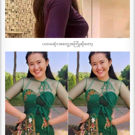
ပထမဆုံးအတွေ့အကြုံဆိုတော့