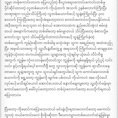
သူ့မှာ တစ်ုကောင်းတာက ပြေလည်တဲ့ စီးပွားရေးးကောင်းကောင်းတစ်ခု
ပိုင်ဆိုင်ထားတဲ့ လူတစ်ယောက် ကိုယ့်ထက် အသက် ၃နှစ်လောက်ကြီးပြီး
တဏှာရာဂ လည်းသိပ်ကြီးတဲ့ လူတစ်ယောက်ပေါ့ သူနဲ့စကြိုက်ပြီး ၃လ
လောက် ကြာပြီးတော့ စလိုးခံရတော့တာပဲ ကောင်းကောင်းလိုးပေးနိုင်တယ်
အဲဒီ့အတွက် ဗဟုသုတ လဲ စုံတယ် အောကားထဲက နည်းပေါင်းစုံလဲ စမ်းခဲ့
တယ် အနောက်ကတော့ တစ်ခါတော့ စမ်းဖူးတယ် သိပ်ပြီးတော့ ခံစားလို့မ
ကောင်းဘူး သူလဲ သိပ်မကြိုက်တာလဲပါတာပေါ့ သူနဲ့ကြိုက်ခဲ့တဲ့
တစ်လျှောက် ကွန်ဒုံးဆိုတာ တစ်ခါမှ မသုံးခဲဖူး သူက အရည်တွေ အထဲထည့်ု
ပြီး အဖုတ်သားတွေ ကို သူ့လီးနဲ့ထိတွေ့မှု အရသာကို ကြိုက်တယ် ဖာချမှသာ
ကွန်ဒုံးသုံးတာ တကယ်ပြောတာ သူများတွေ ယုံချင်မှ ယုံမယ် လိင်ကိစ္စ
အတွက် ကျွန်မ လုံးဝသဝန်မတိုတတ်ဘူး ကျွန်မကို ချစ်နေဖို့ရယ် ပွင့်ပွင့် လင်း
လင်း ဖွင့်ဟဖို့ရယ်ပေ့ါ ကေတီဗွီ တွေ သွားတုန်းကဆို ကျွန်မက ရာသီလာနေ
တာလေ သူနဲ့အတူတူ သွား သူငယ်ချင်းတွေပါပေါ့ သူက ကောင်မလေးတစ်
ယောက်ကို ရွှေ့တော့ ကျွန်မကို မျက်စ ပစ်တယ် ကိုယ်ကလဲ အမ လိုပဲပေါ
လုပ်ပေါ့ မသိချင်ယောင် ဆောင်ပေးတယ် နောက်နေ့ကျတော့ သူ့တိုက်ခန်းမှာ
ကောင်မလေးကို ခေါ်လုပ်တော့တာပဲ တစ်ပုံးလောက်တော့ ပေးလိုက်ရတယ်
ပြောတာပဲ။
ပြီးတော့ ကိုမောင်ကပြောသေးတယ် မင်းနဲ့လိုးရတာလောက်တော့ မကောင်း
ဘူးတဲ့ ဘယ်ကောင်းမလဲ စိုးစိုးဆိုတာ ဒီယောကျာၤးတစ်ယောက်ထဲနဲ့ဖြစ်ဖူး