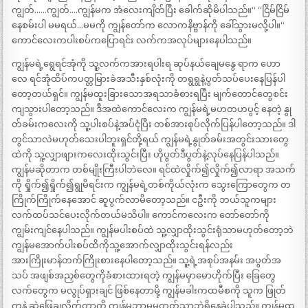
ကျွတ်……ကျွတ်….ကျွန်မက အံလေးကျိတ်ပြီး ခေါက်ဆိုမိပါသည်။“ “ငြိမ်ငြိမ်
နေစမ်းပါ မမရယ်…မမကို ကျွန်တော်က လောကနိဗ္ဗာန်ကို ခေါ်သွားမလို့ပါ။“
ကောင်လေးကပါးစပ်ကပြောရင်း လက်ကအလုပ်များနေပါသည်။
ကျွန်မရဲ့ရွေရင်အုံကို သူ့လက်ကအားရပါးရ ဆုပ်နယ်ချေမနွေ ရာက ဟော
လေ ရင်အုံထိပ်ကပတ္တမြားခဲအသီးနှစ်လုံးကို တရွရွနဲ့ပွတ်သပ်ပေးနေပြန်ပါ
တော့တယ်ရှင်။ ကျွန်မထူးခြားသောအရသာခံစားရပြီး မျက်တောင်တွေစင်း
ကျသွားပါတော့သည်။ ဒီအထဲကောင်လေးက ကျွန်မရဲ့မဟတဟပွင့် နေတဲ့ နွု
တ်ခမ်းကလေးကို သူ့ပါးစပ်နဲ့အပ်ငုံပြီး တစ်အားစုပ်လိုက်ပြန်ပါတော့သည်။ ဒါ
တွင်သာလဲမဟုတ်သေးပါဘူးရှင်တို့ရယ် ကျွန်မရဲ့နွုတ်ခမ်းအတွင်းသားတွေ
ထဲကို သူ့လျှာဖျားကလေးထိုးသွင်းပြီး ဟိုပွတ်ဒီပွတ်နဲ့လုပ်နေပြန်ပါသည်။
ကျွန်မဆိုတာက တစ်မျိုးကြီးပါဘဲလေ။ ရင်ထဲလှိုက်၍လှိုက်၍လာရာ အသက်
ကို ရှိုက်၍ရှိုက်၍ရွုမိရင်းက ကျွန်မရဲ့တစ်ကိုယ်လုံးက သွေးကြောတွေက တ
ကြိုက်ကြိုက်နေအောင် ဆူပွက်လာမိတော့သည်။ ငဦးကို ဘယ်သူကများ
လက်ထပ်သင်ပေးလိုက်တယ်မသိပါ။ ကောင်ကလေးက တော်တော်ကို
ကျွမ်းကျင်နေပါသည်။ ကျွန်မပါးစပ်ထဲ သူ့လျှာထိုးသွင်းရုံသာမဟုတ်တော့ဘဲ
ကျွန်မအောက်ပါးစပ်ထိကိုသူ့အောက်လျှာထိုးသွင်းရန်လည်း
အားကြိုးမာန်တက်ကြိုးစားနေပါတော့သည်။ သူ့ရဲ့အစုပ်အနမ်း အပွတ်အ
သပ် အဖျစ်အညှစ်တွေကိုခံစားထားရတဲ့ ကျွန်မမှာမောဟိုက်ပြီး ခြေတွေ
လက်တွေက မလွုပ်ရှားချင် ဖြစ်နေတာမို့ ကျွန်မခါးကထမီစကို သူက ဖြုတ်
ကနဲ ဆွဲဖြေချလိုက်တာကို ကျွန်မဘာမှမတတ်သာဘဲရှိနေခဲ့ပါသည်။ ကျွန်မထ