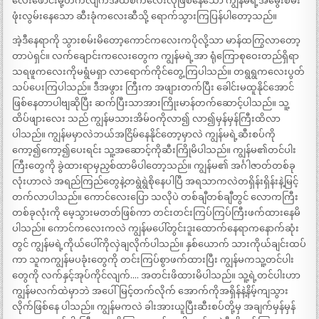
လေးဖောင်းမို့တက်လျက်အထစ်ကလေးလိုဖြစ်နေသော ကျွန်မရဲ့အမွေးစိမ်း
ဖုံးလွမ်းနေသော ဆီးခုံကလေးဆီသို့ ရောက်သွားကြပြန်ပါတော့သည်။
အဲ့ဒီနေရာကို သွားစမ်းမိတော့ကောင်ကလေးကပိုလို့သာ မာန်ထကြွလာတော့
တာပဲရှင်။ လက်ချောင်းကလေးတွေက ကျွန်မရဲ့အာ ရုံကြောစုဝေးတည်ရှိရာ
သရဖူကလေးကိုမရွံမရှာ လာရောက်ကိုင်တွေ့ကြပါသည်။ တရွရွကလေးပွတ်
သပ်ပေးကြပါသည်။ ဒီအဖွား ကြီးက အဖျားတက်ပြီး ခေါင်းမထူနိုင်အောင်
ဖြစ်နေတာပါဗျဆိုပြီး ဆက်ပြီးသာအားကြိုးမာန်တက်ဆောင့်ပါသည်။ သူ့
ထိပ်ဖျားလေး သည် ကျွန်မသားအိမ်ဝကိုလာ၍ လာ၍မှန်မှန်ကြီးထိလာ
ပါသည်။ ကျွန်မမှာလဲဘယ်အငြိမ်နေနိုင်တော့မှာလဲ ကျွန်မရဲ့ဆီးစပ်ကို
ကော့၍ကော့၍ပေးရင်း သူ့အဆောင့်ကိုဆီးကြိုမိပါသည်။ ကျွန်မ၏တင်ပါး
ကြီးတွေကို ခွဲထားရာမှညှစ်ထာမိပါတော့သည်။ ကျွန်မ၏ အင်္ဂါဇာတ်တစ်ခု
လုံးဟာလဲ အရည်ကြည်တွေနဲ့တရွဲရွဲစိုနေပါပြီ အရသာကလဲတရှိန်းရှိန်းနဲ့မြင့်
တက်လာပါသည်။ ကောင်လေးပြော သလိုပဲ တစ်ချီတစ်ချီတွင် လောကကြီး
တစ်ခုလုံးကို မေ့သွားမတတ်ဖြစ်ကာ တင်းတင်းကြပ်ကြပ်ကြီးဖက်ထားနေမိ
ပါသည်။ ကောင်ကလေးကလဲ ကျွန်မပေါ်တွင်းဒူးထောက်နေရာကနောက်ဆုံး
တွင် ကျွန်မရဲ့ကိုယ်ပေါ်ကိုလှဲချလိုက်ပါသည်။ နှစ်ယောက် သားကိုယ်ချင်းထပ်
ကာ သူကကျွန်မပခုံးတွေကို တင်းကြပ်စွာဖက်ထားပြီး ကျွန်မကသူ့တင်ပါး
တွေကို လက်နှင့်အုပ်ကိုင်လျက်…. အတင်းဖိထားမိပါသည်။ သူ့ရဲ့တင်ပါးဟာ
ကျွန်မလက်ထဲမှာဘဲ အပေါ်မြင့်တက်လိုက် အောက်ကိုအရှိန်နဲ့နိမ့်ကျသွား
လိုက်ဖြစ်နေ ပါသည်။ ကျွန်မကလဲ ခါးအားယူပြီးဆီးစပ်တို့မှ အချက်မှန်မှန်