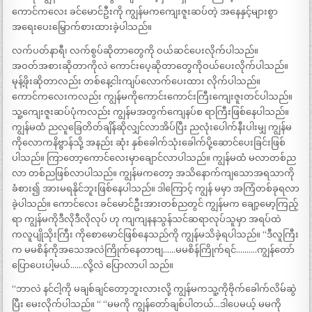
ကောင်ကလေး ခင်မောင်ဦးကို ကျွန်မကကျေးဇူးဆပ်တဲ့ အနေနှင့်များစွာ
အရေးပေးမြှောက်စားထားခဲ့ပါသည်။
လက်ပတ်နာရီ၊ လက်စွပ်ဆိုတာတွေကို ဝယ်ဆင်ပေးလိုက်ပါသည်။
အဝတ်အစားဆိုတာကိုလဲ ကောင်းပေ့ဆိုတာတွေကိုဝယ်ပေးလိုက်ပါသည်။
မုန့်ဖိုးဆိုတာလည်း တစ်နေ့ငါးကျပ်လောက်ပေးထား လိုက်ပါသည်။
ကောင်ကလေးကလည်း ကျွန်မကိုကောင်းကောင်းကြီးကျေးဇူးတင်ပါသည်။
သူ့ကျေးဇူးဆပ်ပုံကလည်း ကျွန်မအတွက်ကျေနပ်စ ရာကြီးဖြစ်နေပါသည်။
ကျွန်မထံ ညလူခြေတိတ်ချိန်ဆိုလျှင်လာအိပ်ပြီး ညလုံးပေါက်နီးပါးမျှ ကျွန်မ
ကိုလောကနိဗ္ဗာန်သို့ အနည်း ဆုံး နှစ်ခေါက်သုံးခေါက်ပို့ဆောင်ပေးခြင်းဖြစ်
ပါသည်။ ကြာတော့ကောင်လေးမှာချောင်လာပါသည်။ ကျွန်မထံ မလာတစ်ည
လာ တစ်ညဖြစ်လာပါသည်။ ကျွန်မကတော့ အသိနောက်ကျသောအရသာကို
ခံစား၍ အားမရနိုင်ဘူးဖြစ်နေပါသည်။ ဒါကြောင့် ကျွန် မမှာ အကြံတစ်ခုရလာ
ခဲ့ပါသည်။ ကောင်လေး ခင်မောင်ဦးအားတစ်ညတွင် ကျွန်မက ချော့မော့ကြည့်
ရာ ကျွန်မကိုဒီလိုဒီလိုလုပ် ဟု ကျကျနနသွန်သင်ဆရာလုပ်သူမှာ အရပ်ထဲ
ကလူပျိုသိုးကြီး ကိုစောမောင်ဖြစ်နေသည်ကို ကျွန်မသိခဲ့ရပါသည်။ “ဒီလူကြီး
က မမစိန်ကိုအသေအလဲကြိုက်နေတာဗျ……မမစိန်ကြိုက်ရင်……….ကျွန်တော်
ပြောပေးပါ့မယ်……လို့လဲ ပြောလာပါ သည်။
“ဘာလဲ နင်ငါ့ကို မချစ်ချင်တော့ဘူးလားလို့ ကျွန်မကသူ့ကိုဗိုက်ခေါက်လိမ်ဆွဲ
ပြီး မေးလိုက်ပါသည်။ “ “မမကို ကျွန်တော်ချစ်ပါတယ်…ဒါပေမယ့် မမကို