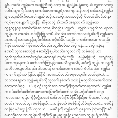
ရှင်…အဟိ။ ကျွန်မက အပျိုကြီးဆို တော့ အပျိုမြှေးမရှိတော့ပါ။ သူ့ဘာသာသူ
ပေါက်သွားပြီ ဒီတော့ ကောင်လေးကသူ့ရဲ့မာကျောသန်မာတဲ့ တန်ဆာနဲ့ ကျွန်မ
ရဲ့ သော့အိမ်ကိုလေးငါးချက် ဆင့်ကာဆင့်ကာဆောင့်လိုက်တယ်ဆိုရင်ဘဲ နာ
ကျင်မွုကပျောက်သွားပြီး ဆိမ့်သလို အီသလို အရသာ ကို ကျွန်မက
ထွန့်ထွန့်လူးအောင်ကိုခံစားလာရပါသည်။ “ကျွတ်…..ကျွတ်“ဟုစုတ်သပ်ရာက
ကျွန်မက တဟင်းဟင်းငြီးငြူလာမိပါသည်။ ကောင်ကလေးရဲ့ခါးကို ကျွန်မက
အားမလို အားမရနှင့်ဆုပ်ကိုင်ထားလိုက်မိပါသည်။ ကောင်ကလေးကလည်း
ကြမ်းသထက် ကြမ်းလာပါသည်။ သူ့ပါးစပ်က အင့်ကနဲ……. အင့်ကနဲနေ
အောင် သူကဆောင့်၍ ဆောင့်၍ချပါသည်။ ကုတင်ကြီးတစ်ခုလုံးဟာ
သွက်သွက်ခါအောင်လွုပ်ရမ်းလာရပါသည်။ “ငဦး…..ဖြေးဖြေးဟဲ့….ငလျင်လွု
ပ်တာကျနေတာပဲ တော်တော်ကြာနင့်အမေသိသွားလိမ့်မယ်လို့ ကျွန်မက သူ့ကို
သတိပေးယူရပါသည်။ ဒါပေမယ့် ကောင်လေးက ကဲပင်ကဲပါသည်။“ ကျွန်မ
က ချက်ချင်းဘဲ ပြန်ထရန်ကြိုးစားသော်လည်းမရတော့ပါ။ ဘယ်ရမလဲ……
ဘသားချောက ကျွန်မရဲ့ခါးကိုသူ့လက်နှစ်ဖက် စလုံးနဲ့ မလွတ်တမ်းဖက်ထား
တော့တာပဲရှင့်…..။ “ဟဲ့ ငဦး လွတ်လေ ဘာလို့ငါ့ကိုဖက်ထားရတာလဲ“ ကျွန်မ
က ခပ်ငေါက်ငေါက်ကလေးဘဲပြောလိုက်သော်လည်း…ကိုယ်တော် ချော
ကလေးက ကျွန်မကိုပိုလို့သာဘဲ တင်းတင်းကြပ်ကြပ်ကြီးဖက်ထားပါတော့
တယ်။ “မလွတ်ဘူး မမစိန်ရယ်……ကျွန်တော် မမစိန်ကိုသိပ်ချစ်တာပဲ…. မမစိန်
က မြင့်မြင့်ဌေးနဲ့သိပ်တူတယ်……မမစိန်ကို ကျွန်တော် စွဲနေတာ ကြာလှပြီ“ ခင်
မောင်ဦးလေးက ကျွန်မကို အဲ့ဒီလို မူးမူးရူးရူးနဲ့ပြောရင်းက ကျွန်မရဲ့ယင်ဖိုမ