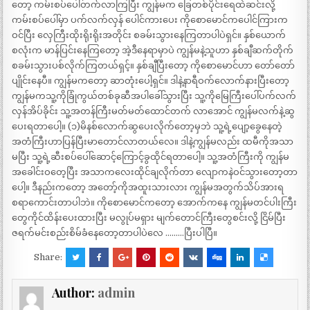
တော့ ကမ်းစပ်ပေါ်တက်လာကြပြီး ကျွန်မက ခြေတစ်ပိုင်းရေထဲဆင်းလို့
ကမ်းစပ်ပေါ်မှာ ပက်လက်လှန် ပေါင်ကားပေး ကိုစောမောင်ကပေါင်ကြားက
ဝင်ပြီး လှေကြီးထိုးရိုးရိုးအတိုင်း စခမ်းသွားနေကြတာပါပဲရှင်။ နှစ်ယောက်
စလုံးက မာန်ပြင်းနေကြတော့ အဲ့ဒီနေရာမှာပဲ ကျွန်မနဲ့သူဟာ နှစ်ချီဆက်တိုက်
စခမ်းသွားပစ်လိုက်ကြတယ်ရှင့်။ နှစ်ချီပြီးတော့ ကိုစောမောင်ဟာ တော်တော်
ပျိုင်းနေပီ။ ကျွန်မကတော့ ဆာတုံးပေါ့ရှင်။ ဒါနဲ့နာရီဝက်လောက်နားပြီးတော့
ကျွန်မကသူ့ကိုခြုံကွယ်တစ်ခုဆီအပါခေါ်သွားပြီး သူ့ကိုမြေကြီးပေါ်ပက်လက်
လှန်အိပ်ခိုင်း သူ့အတန်ကြီးမတ်မတ်ထောင်တက် လာအောင် ကျွန်မလက်နဲ့ဆွ
ပေးရတာပေါ့။ (၁)မိနစ်လောက်ဆွပေးလိုက်တော့မှဘဲ သူ့ရဲ့ပျော့ခွေနေတဲ့
အတံကြီးဟာပြန်ပြီးမာတောင်လာတယ်လေ။ ဒါနဲ့ကျွန်မလည်း ထမီကိုအသာ
မပြီး သူ့ရဲ့ဆီးစပ်ပေါ်ဆောင့်ကြောင့်ခွထိုင်ရတာပေါ့။ သူ့အတံကြီးကို ကျွန်မ
အခေါင်းဝတေ့ပြီး အသာကလေးထိုင်ချလိုက်တာ လျောကနဲဝင်သွားတော့တာ
ပေါ့။ ဒီနည်းကတော့ အတော့်ကိုအထူးသားလား ကျွန်မအတွက်သိပ်အားရ
စရာကောင်းတာပါဘဲ။ ကိုစောမောင်ကတော့ အောက်ကနေ ကျွန်မတင်ပါးကြီး
တွေကိုင်ထိန်းပေးထားပြီး မလွုပ်မရှား မျက်တောင်ကြီးတွေစင်းလို့ ငြိမ်ပြီး
ဇရက်မင်းစည်းစိမ်ခံနေတော့တာပါပဲလေ ………ပြီးပါပြီ။
Share:
Author:
admin