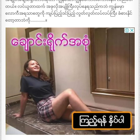
တယ်။ လင်ယူတာထက် အခုလိုအပျိုကြီးလုပ်နေရသည်ကဘဲ ကျွန်မမှာ
လောကီအရသာတွေကို ကျပ်ပြည့်ဒင်ပြည့် လွတ်လွတ်လပ်လပ်ကြီး ခံစားနိုင်
တော့တာဘဲကို…………….။