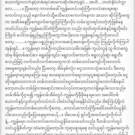
ယောင်္ကျားလက်နှင့်တစ်ဆုပ်စာမကဆိုပါတော့ရှင်…..အဟိ…..တတ်နိုင်ပါဘူး
လေ………..။ ပြီးတော့ ကာတစ်ခေါ် ကျွန်မတင်ပဆုံကြီးကလဲအားရစရာ
ကောင်းလှသည် နောက်ဖက်သို့မသိမသာကောက်နေကာ အသား ဆိုင်ကြီးတွေ
က အဆီခဲနေပြီးကျောက်ကျောပြင်ကြီးလိုပဲ လမ်းသွားရင်တတုံတုံဖြစ်နေ
တတ်ပါသည်။ ကျွန်မပေါင်တံကြီးတွေက လည်း တုတ်တုတ်ခဲခဲနှင့်ရွေဘိုမင်း
ကြိုက် ပေါင်တန်ရှည်ရှည်ကြီးတွေဘဲပေါ့လေ။ ကျွန်မရုပ်ရည်ကိုထားပါ
တော့…………။ ကျွန်မ ပစ္စည်းနှင့်ဘဝအဆင့်အတန်းကိုလည်း ကြည့်လိုက်ကြပါ
အုန်းရှင်…..။ ကျွန်မမှာ တစ်ဦးတည်းသောသမီးအဖြစ် ကွယ်လွန် သူ မိဘတွေ
ထံမှ စိန်တစ်ဆင်စာ၊ ရွေခြေကျင်း၊ ရွေလက်ကောက်၊ ရွေလည်ဆွဲ၊ ရွေဘီး
စသည်ဖြင့် လက်ဝတ်လက်စားတွေကဘဲ တစ်သောင်းကျော်ဘိုးလောက်
အမွေတွေရခဲ့ပါသည်။ ပြီးတော့ အိမ်နှစ်လုံး၊ ငွေသားကသုံးသောင်း ဒီတော့
ကျွန်မမှာငွေရေးကြေး ရေး စားရေးသောက်ရေးဘာမှပူစရာမလိုတော့ပါ။ ငွေ
တိုးချစားတာကဘဲ တစ်လတစ်လဝင်ငွေတစ်သောင်းကျော်လောက်စီနေပါ
တော့တယ်။ တစ်ခြားအရောင်းအဝယ်လုပ်တာတွေကလဲရှိနေပါသေးသည်။
တစ်အိမ်ကိုငှား၍ ကျန်တစ်အိမ်တွင် ကျွန်မကိုမှီခိုနေ ရသော အဒေါ်တစ်
ယောက်နှင့်လွတ်လွတ်လပ်လပ် ငါမင်းငါချင်းနေနိုင်ပါသည်။ ဒါကြောင့်မို့လဲ
ကျွန်မကလင်တစ်ယောက်ကိုတော့….ကောင်းကောင်းကြီးခေါင်းခေါက်ယူနိုင်
ပါသေးသည်လို့ပြောနေရတာပေါ့….။ ဒါပေမယ့် ရှင်တို့အထင်မလွဲလိုက်ပါ
နဲ့….ကျွန်မမှာ လင်ကောင်းကောင်းယူနိုင်သေးသော်လည်း ဒီတစ်သက်တွင်
လင်ယူဖို့စိတ်ကူး ထဲမထည့်တော့ပါ။ ဘုရားစူးရစေ့ လင်ယူရင် ကျွန်မအတွက်
အချုပ်အချယ်ရှာတာပဲဆိုတာ ကျွန်မသာကျွန်မကောင်းကောင်းနား လည်မိပါ