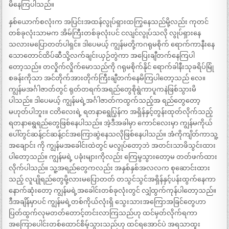
မိနေကြပါသည်။
နှစ်ယောက်စလုံးက အပြင်းအထန်လွုပ်ရှားထကြွနေသည်မို့လည်း ကုတင်
တစ်ခုလုံးသာမက အိမ်ကြီးတစ်ခုလုံးပင် ငလျင်လွုပ်သလို လွုပ်ရှားနေ
သလားမပြောတတ်ပါရှင်။ ဒါပေမယ့် ကျွန်မတို့ကဂရုမစိုက် ရောက်ကာနီးနေ
သောတောင်ထိပ်ဆီသို့လက်ချင်းယှဉ်တွဲကာ အပြေးချီတက်နေကြပါ
တော့သည်။ တလှိုက်လှိုက်မောသည်ကို ဂရုမစိုက်နိုင် ရောက်ခါနီးသုခရိပ်မြုံ
စခန်းကိုသာ အင်တိုက်အားတိုက်ကြီးချီတက်နေမိကြပါတော့သည် လေ။
ကျွန်မအင်္ဂါဇာတ်တွင် ရုတ်တရက်အရည်တွေစိုရွဲကာပူကနဲဖြစ်သွားမိ
ပါသည်။ ဒါပေမယ့် ကျွန်မရဲ့အင်္ဂါဇာတ်ကထွက်သည့်အ ရည်တွေတော့
မဟုတ်ပါဘူး။ ငတိလေးရဲ့ ရတနာရွေပြွန်က အရှိန်နှင့်တွန်းထုတ်လိုက်သည့်
ရတနာရွေရည်တွေဖြစ်နေပါသည်။ အဲ့ဒီအခါမှာ ကောင်လေးမှာ ကျွန်မကိုယ်
ပေါ်တွင်ဆန့်ငင်ဆန့်ငင်အကြောဆွဲနေသလိုဖြစ်နေပါသည်။ အံကိုကျိတ်ကာသူ့
အချောင်း ကို ကျွန်မအခေါင်းထဲတွင် မလွုပ်တော့ဘဲ အတင်းသာဖိသွင်းထား
ပါတော့သည်။ ကျွန်မရဲ့ ပခုံးများကိုလည်း ကြေမွသွားတော့မ တတ်ဖက်ထား
လိုက်ပါသည်။ သူ့အရည်တွေကလည်း အနှစ်နှစ်အလလက စုဆောင်းထား
သည့် လူပျိုရည်တွေမို့လားမပြောတတ် တသွင်သွင်အရှိန်နှင့်ပန်းထွက်နေကာ
နောက်ဆုံးတော့ ကျွန်မရဲ့အခေါင်းတစ်ခုလုံးတွင် လျှံထွက်ကုန်ပါတော့သည်။
ဒီအချိန်မှာပင် ကျွန်မရဲ့တစ်ကိုယ်လုံးရှိ သွေးသားအကြောအခြင်တွေဟာ
ပြတ်ထွက်လုမတတ်တောင့်တင်းလာကြသည်ဟု ထင်မှတ်လိုက်ရကာ
အကြောပေါင်းတစ်ထောင်စိမ့်သွားသည်ဟု ထင်ရအောင်ပဲ အရသာထူး