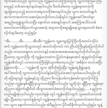
ကိုက်ခဲမိပါသည်။ သူကလည်း ကျွန်မတင်ပါးကြီးတွေကို သူ့လက်ကြမ်း ကြီး
တွေနှင့် တစ်အားဆုပ်နယ်နေပါသည်။ ဒီတစ်ခါတော့ ကျွန်မမှာတကဲ့ကို
ထူးခြားလှသည့် လောကအရသာကိုခံစားရပါသည်။ သူက လေးငါးချက်
ဆက်ကာဆက်ကာ ဆောင့်ပေးလိုက်တယ်ဆိုရင်ပဲ ကျွန်မအင်္ဂါဇာတ်မှာ
အရည်တွေရွဲထွက်လာပြီး နောက်တ ခဏချင်းမှာပင် အကြောပေါင်းတစ်
ထောင်တောင်စိမ့်တက်သွားစေတဲ့ အရသာကိုဆွေမျိုးမေ့သွားရမတတ် ခံစား
လိုက်ရပါတော့ သည်ရှင့်။
“အီး…………အီး………….အီးအီး“ကျွန်မက သူ့ကျောပြင်ကြီးကိုအတင်းသိုင်း
ဖက် ကျွန်မဟာကိုသူ့ဟာတွင် အတင်းထိုးကပ် ကာ ညီးသံကြီးနှင့်ပြောလိုက်ပါ
သည်။ ဘသားချောက တဟဲဟဲနှင့် အေးအေးဆေးဆေးရယ်လိုက်ပါသည်။
ပြီးတော့ သူ့ဟာကြီး ကို ကျွန်မဟာထဲက ပြွတ်ကနဲနေအောင် ဆွဲချွတ်လိုက်ရာ
ကျွန်မစိတ်တွင် ဟာတာတာကြီးဖြစ်သွားမိတော့သည်။ “အစိန်က တယ်အပြီး
မြန်တာကိုး………“ ကျွန်မကို သူက အဲ့ဒီလိုပြောပြီး ကျွန်မရဲ့စိုရွဲနေတဲ့
အင်္ဂါဇာတ်ကို သူကလက်ကိုင်ပဝါနှင့်စင်ကြယ်အောင်သုတ်ပေးပါသည်။ တို
တို ပြောရလျှင် ကျွန်မနှင့်သူ ထိုညက မီးကုန်ယမ်းကုန်စခမ်းသွားလိုက်ကြ
သည်မှာ ကျွန်မနှစ်ချီပြီးမှသူကတစ်ချြီပီးပါသည်။ သူ့ကိုသုံး ချီပြီးမှ ကျွန်မမှာ
ထိုညက ခြောက်ချီတိတိ အီသွားအောင်ခံစားလိုက်ရပါသည်ရှင့်…….။ နည်းက
လည်းမျိုးစုံလှပါသည်။ ကုတင်စွန်း တွင် ကျွန်မထိုင်လျက် သူမမတ်တပ်တစ်
မျိုး၊ ပြီးတော့ ကုတင်စွန်းတွင် ကျွန်မမှောက်လျက် ဖင်ဘူးတောင်းထောင်ပေး
ကာ သူက နောက်ကဝင်ပါသည်။ အဲဒီနည်းက ပိုပီးထိခိုက်လှပါသည်ရှင့်။ သူနဲ့