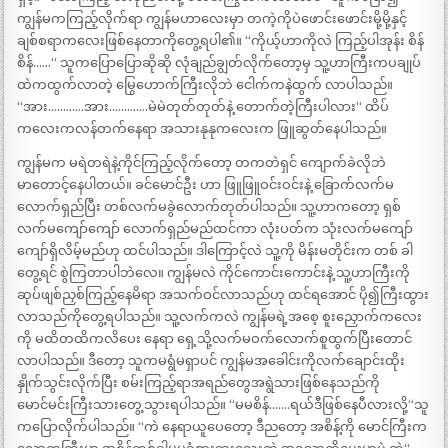
ကျွန်မကကြည့်လိုက်ရာ ကျွန်မဟာလေးမှာ တကဲ့ကိုပဲဖောင်းဖောင်းမို့မို့နှင့်
ချစ်စရာကလေးဖြစ်နေတာကိုတွေ့ရပါ၏။ “ကိုယ့်ဟာကိုလဲ ကြည့်ပါအုန်း စိန်
စိန်……“ သူကပြောပြောဆိုဆို လုံချည်ချွတ်လိုက်တော့မှ သူ့ဟာကြီးကပချုပ်
ထဲကထွက်လာတဲ့ မြွေဟောက်ကြီးလိုဘဲ ငေါက်ကနဲထွက် လာပါသည်။
“အား…………အား………….မဲမဲတုတ်တုတ်နဲ့ တောက်တဲ့ကြီးပါလား“ ထိပ်
ကလေးကလန်တက်နေရာ အသားနုနုကလေးက ဖြူဆွတ်နေပါသည်။
ကျွန်မက မရဲတရဲနဲ့ကိုင်ကြည့်လိုက်တော့ တကတဲရှင် ကျောက်ခဲလိုဘဲ
မာတောင့်နေပါတယ်။ ခင်မောင်ဦး ဟာ ဖြူဖြူဝင်းဝင်းနဲ့ ခြောက်လက်မ
လောက်ရှည်ပြီး တစ်လက်မခွဲလောက်တုတ်ပါသည်။ သူ့ဟာကတော့ ရှစ်
လက်မကျော်ကျော် လောက်ရှည်မည်ထင်ကာ လုံးပတ်က သုံးလက်မကျော်
ကျော်ရှိလိမ့်မည်ဟု ထင်ပါသည်။ ဒါကြောင့်လဲ သူ့ကို မိန်းမတိုင်းက တစ် ခါ
တွေ့ရင် စွဲကြတာပါဘဲလေ။ ကျွန်မလဲ ကိုင်ကောင်းကောင်းနဲ့ သူ့ဟာကြီးကို
ဆုပ်ဖျစ်ညှစ်ကြည့်နေမိရာ အသက်ဝင်လာသည်ဟု ထင်ရအောင် ပို၍ကြီးထွား
လာသည်ကိုတွေ့ရပါသည်။ သူ့လက်ကလဲ ကျွန်မရဲ့အစေ့ စူးညှောက်ကလေး
ကို မထိတထိကလိပေး နေရာ ရှေ့သို့လက်မဝက်လောက်စူထွက်ပြီးတောင်
လာပါသည်။ ဒီတော့ သူကမရွံမရှာပင် ကျွန်မအခေါင်းကိုလက်ချောင်းထိုး
နှိုက်သွင်းလိုက်ပြီး စမ်းကြည့်ရာအရည်တွေအရွဲသားဖြစ်နေသည်ကို
မောင်မင်းကြီးသားတွေ့သွားရပါသည်။ “မမစိန်…….ရယ်ဒီဖြစ်နေပီလားလို့“သူ
ကပြောလိုက်ပါသည်။ “ကဲ နေရာယူပေတော့ ဒီညတော့ အစိန့်ကို မောင်ကြီးက