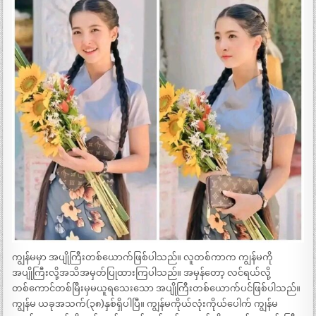
ကျွန်မမှာ အပျိုကြီးတစ်ယောက်ဖြစ်ပါသည်။ လူတစ်ကာက ကျွန်မကို
အပျိုကြီးလို့အသိအမှတ်ပြုထားကြပါသည်။ အမှန်တော့ လင်ရယ်လို့
တစ်ကောင်တစ်မြီးမှမယူရသေးသော အပျိုကြီးတစ်ယောက်ပင်ဖြစ်ပါသည်။
ကျွန်မ ယခုအသက်(၃၈)နှစ်ရှိပါပြီ။ ကျွန်မကိုယ်လုံးကိုယ်ပေါက် ကျွန်မ