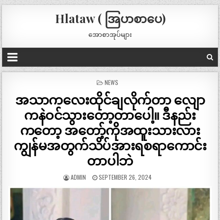
Hlataw ( အြပာစာပေ)
အောစာအုပ်များ
POSTED
NEWS
IN
အသာကလေးထိုင်ချလိုက်တာ လျော
ကနဲဝင်သွားတော့တာပေါ့။ ဒီနည်း
ကတော့ အတော့်ကိုအထူးသားလား
ကျွန်မအတွက်သိပ်အားရစရာကောင်း
တာပါဘဲ
ADMIN
SEPTEMBER 26, 2024