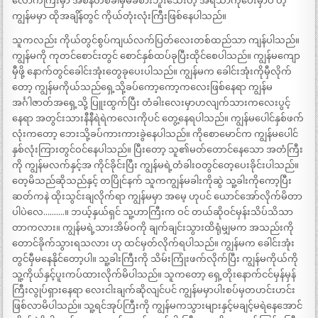
လောကကြီးမှာ အစိန်တစ်ခါမှမခံစားဘူးသေးတဲ့ အရသာကိုပေးမှာပဲ တဲ့“
ကျွန်မမှာ ထိုအချိန်တွင် ကိုယ်တုံးလုံးကြီးဖြစ်နေပါသည်။
သူကလည်း ကိုယ်တွင်စွပ်ကျယ်လက်ပြတ်လေးတစ်ထည်သာ ကျန်ပါသည်။
ကျွန်မကို ကုတင်စောင်းတွင် စောင်နှစ်ထပ်ခုပြီးထိုင်စေပါသည်။ ကျွန်မကျော
မှီဖို့ နောက်တွင်ခေါင်းအုံးတွေခုပေးပါသည်။ ကျွန်မက ခေါင်းအုံးကိုမှီလိုက်
တော့ ကျွန်မကိုယ်သည်ရှေ့သို့ခပ်ကော့ကော့ကလေးဖြစ်နေရာ ကျွန်မ
အင်္ဂါဇာတ်အရှေ့သို့ ပြူးထွက်ပြီး တံခါးလေးမှာဟလျက်သားကလေးပွင့်
နေရာ အတွင်းသားနီနီရဲရဲကလေးကိုပင် တွေ့နေရပါသည်။ ကျွန်မပေါင်နှစ်ဖက်
လုံးကတော့ ဘေးသို့ခပ်ကားကားခွဲနေပါသည်။ ကိုစောမောင်က ကျွန်မပေါင်
နှစ်လုံးကြားတွင်ဝင်နေပါသည်။ ပြီးတော့ သူ၏မတ်တောင်နေသော အတံကြီး
ကို ကျွန်မလက်နှင့်အ ကိုင်ခိုင်းပြီး ကျွန်မရဲ့တံခါးဝတွင်တေ့ပေးခိုင်းပါသည်။
တေ့မိသည်ဆိုသည်နှင့် တပြိုင်နက် သူကကျွန်မခါးကိုဆွဲ သူ့ခါးကိုကော့ပြီး
ဆတ်ကနဲ ထိုးသွင်းချလိုက်ရာ ကျွန်မမှာ အမေ့ ဟုပင် ယောင်အော်လိုက်မိတာ
ပါပဲလေ……….။ ဘယ့်နှယ်ရှင် သူ့ဟာကြီးက ဝင် တယ်ဆိုဝင်မှန်းသိပ်သိသာ
တာကလား။ ကျွန်မရဲ့သားအိမ်ဝကို ချက်ချင်းသွားထိရုံမျှမက အသည်းကို
တောင်ခိုက်သွားရသလား ဟု ထင်မှတ်လိုက်ရပါသည်။ ကျွန်မက ခေါင်းအုံး
တွင်မှီမနေနိုင်တော့ပါ။ သူ့ခါးကြီးကို သိမ်းကြုံးဖက်လိုက်ပြီး ကျွန်မကိုယ်ကို
သူ့ကိုယ်နှင့်ပူးကပ်ထားလိုက်မိပါသည်။ သူကတော့ ရှေ့တိုးနောက်ငင်မှန်မှန်
ကြီးလွုပ်ရှားနေရာ လေးငါးချက်ဆိုလျင်ပင် ကျွန်မမှာပါးစပ်မှတဟင်းဟင်း
ဖြစ်လာမိပါသည်။ သူ့ရင်အုပ်ကြီးကို ကျွန်မကသွားများနှင့်မချင့်မရဲနေအောင်