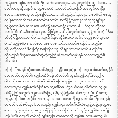
ကျွန်တော်ချစ်ရတာ သိပ်ကိုမသက်သာလှဘူး……အခုလူကိုကြည့်ပါလား…….
တော်တော့ကိုချောင်ကျသွားတာဘဲ….ဘာလဲ နင်ဘဲငါ့ကို အစလုပ်ပေးပြီး
တော့…..အခုတော့ ညည်းနေပြီလား………..မညည်းပါဘူးဗျာ…ဒါပေမယ့် မမကို
ကျွန်တော့်ထက်အစွမ်းကောင်းကောင်း အလိုဖြည့်ပေးနိုင်တဲ့လူလိုချင်ရင်
ကျွန်တော်မိတ် ဆက်ပေးမယ်လို့ စေတနာနဲ့ပြောတာပါ……ဒီလူက ကိုစော
မောင်ကြီးဘဲ….ဒီဘက်မှာ နာမည်ကြီးဗျ…..ဒီရပ်ကွက်ထဲမှာ သူနဲ့ကင်း တဲ့ မိန်းမ
ဆိုလို့ မရှိသလောက်ပဲ……..သူ့ကို မိန်းမတိုင်းကလဲ တစ်ခါတွေ့ဖူးရင် ဆွဲတာ
ပဲ…..“ ကျွန်မမှာ ကောင်လေးအပြောကောင်းတာတစ်ကြောင်း…..ကျွန်မ
ကိုယ်တိုင်ကလဲ ဒီလူကြီးအကြောင်းကို သိချင်တာကလဲတစ် ကြောင်း၊
ထို့ကြောင့် ဒီကိုစောမောင်ဆိုတဲ့လူကြီးနဲ့ အဆက်လုပ်ရန် သဘောတူညီမိ
ပါသည်။
တိုတိုပြောရရင် ကိုစောမောင်နဲ့ကျွန် မ ချိန်းတွေ့တဲ့ညကိုတော့ တစ်သက်မေ့နိုင်
တော့မည်မဟုတ်ပါ။ ကျွန်မအိပ်ခန်းထဲတွင်ပင် သူနှင့်ကျွန်မချိန်းတွေ့ကြ
ပါသည်။ စကားလေးတစ်ခွန်းနှစ်ခွန်းပြောရရုံရှိသေး သူက စတင်လာပါ
တော့သည်။ ကျွန်မကိုယ်ကြီးကို သူ့ပေါင်ပေါ်တွင်ပစ်လဲချလိုက်ကာ ကျွန်မ
ပါးမို့မို့ကြီးတွေကို သူ့နှာခေါင်းဖြင့် လှိမ့်လှိမ့်၍နမ်းပါတော့သည်။ ပြီးတော့
ကျွန်မကိုပါးစပ်ဟခိုင်းကာ ကျွန်မလျှာဖျားလေးကို သူ့နွုတ်ခမ်းကြီးတွေနှင့်
တပြွတ်ပြွတ်စုပ်ယူပါတော့သည်။ ကျွန်မမှာ တစ်ကိုယ်လုံးထွန့်ထွန့်လူးသွားပါ
တော့သည်။ ချစ်သွေးတွေ တရှိန်းရှိန်းတက်ကြွလာပါသည်။ ကျွန်မရဲ့အင်္ကျီ
ကြယ်သီး တွေကို တစ်လုံးချင်းသူဖြုတ်နေတာကို ကျွန်မမတားမိတော့ပါ။