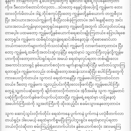
နို့နှိုက် ဘာနှိုက်လိုက် နဲ့ ပေါင်ကြီးတွေကို ဖျစ်လား ဖျစ်ရဲ့လုပ်နေတော့တာ
ကိုး။ ဒီလောက်တောင်ကဲလှတာ….ဒင်းတော့ နေနှင့်အုံးပေါ့လို့ ကျွန်မက တေး
ထားလိုက်မိတယ်။ ဒါနဲ့ ဘိုင်စကုပ်ပြီးတော့ ကျွန်မတို့နှစ်ယောက် တက္ကစီငှား
ပြီး အင်းယားအလယ်ကျွန်းကို စီးပြီးလစ်ခဲ့ကြတာပဲ။ အင်္ဂါနေ့ဆိုတော့ အင်း
ယားအလယ်ကျွန်းမှာလူတွေရှင်းနေတော့ ကျွန်မတို့အတွက် သိပ်လွတ်လပ်နေ
တာပေ့ါ။ ပထမတော့ ကျွန်မတို့နှစ်ယောက်ရေဆင်းချိုးကြတယ်။ ပြောပါရစေ
တော့ရှင်။ ကျွန်မက ထမီရင်လျားနဲ့ရေဆင်းစိမ်နေတုန်း ကိုစောမောင်ဟာ
ဘယ်ကလောက်များကဲလိုက်သလဲဆိုရင် ကျွန်မကို လာဖက်တော့တာပဲ။ ပြီး
တော့ ကျွန်မရဲ့ထမီကိုအတင်းဆွဲလှန်ပြီး ရေထဲမှာပဲ သူ့ဟာကြီးလှန်လို့ကျွန်မ
ဟာကိုထိုးတော့တာပါပဲရှင်ရယ်။ အမယ် ရေထဲမှလုပ်ရတာ တစ်မျိုးလေး
အကောင်းသားရှင့် နှစ်ယောက်စလုံးက မျက်နှာချင်းဆိုင်ပြီး မတ်တပ်သွားကြ
ရတာရှင့်။ ကျွန်မကလည်း တစ်မျိုးတော့အဆန်းသားဆိုပြီး ပေါင်ကြီးတွေကို
ကားပေးလိုက်တယ်။ သူကလဲ ရေထဲကနေပြီး ကျွန်မပေါင်ကြားထဲဝင်လာ
တယ်။ ဒီတော့ ကျွန်မက သူ့လည်ပင်းကိုရီးလေးခိုဖက်ပြီး ကျွန်မပေါင်ကြီး
တွေနဲ့ သူ့တင်ပဆုံတွေကို ချိတ်ထားလိုက်တာပဲ။ အဲ့ဒီအခါမှ သူက ကျွန်မတင်
ပဆုံကြီးကိုလက်နှစ်ဖက်ယှက်ပင့်ထားပြီး ကျွန်မရဲ့ရေထဲမှာ ဟပြဲနေတဲ့
အပေါက်ကြီးထဲကို သူ့အတံကြီးကို ထိုးထည့်ပီး စခမ်းသွားနေတော့တာပဲ။
သူက ဆောင့်သွင်းလိုက်တိုင်း ရေထဲကနေ ပွက်ကနဲ ပွက်ကနဲ ပလုံစီတက်လာ
တယ်ရှင့်။ ဒါပေမယ့် ရေထဲမှာကိစ္စမပြီးကြပါဘူးရှင်။ ရေထဲမှာလုပ်ရတာ
ဘယ်လိုလဲဆိုတာ စမ်းကြည့်ရုံလောက်ပါဘဲ။ နှစ်ယောက်စလုံး အားမရကြ