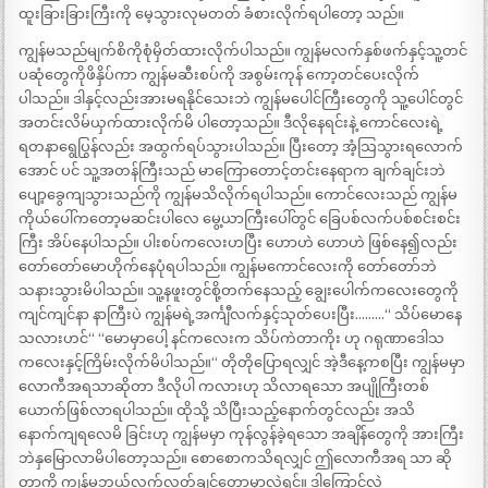
ထူးခြားခြားကြီးကို မေ့သွားလုမတတ် ခံစားလိုက်ရပါတော့ သည်။
ကျွန်မသည်မျက်စိကိုစုံမှိတ်ထားလိုက်ပါသည်။ ကျွန်မလက်နှစ်ဖက်နှင့်သူ့တင်
ပဆုံတွေကိုဖိနှိပ်ကာ ကျွန်မဆီးစပ်ကို အစွမ်းကုန် ကော့တင်ပေးလိုက်
ပါသည်။ ဒါနှင့်လည်းအားမရနိုင်သေးဘဲ ကျွန်မပေါင်ကြီးတွေကို သူ့ပေါင်တွင်
အတင်းလိမ်ယှက်ထားလိုက်မိ ပါတော့သည်။ ဒီလိုနေရင်းနဲ့ ကောင်လေးရဲ့
ရတနာရွေပြွန်လည်း အထွက်ရပ်သွားပါသည်။ ပြီးတော့ အံ့သြသွားရလောက်
အောင် ပင် သူ့အတန်ကြီးသည် မာကြောတောင့်တင်းနေရာက ချက်ချင်းဘဲ
ပျော့ခွေကျသွားသည်ကို ကျွန်မသိလိုက်ရပါသည်။ ကောင်လေးသည် ကျွန်မ
ကိုယ်ပေါ်ကတော့မဆင်းပါလေ မွေ့ယာကြီးပေါ်တွင် ခြေပစ်လက်ပစ်စင်းစင်း
ကြီး အိပ်နေပါသည်။ ပါးစပ်ကလေးဟပြီး ဟောဟဲ ဟောဟဲ ဖြစ်နေ၍လည်း
တော်တော်မောဟိုက်နေပုံရပါသည်။ ကျွန်မကောင်လေးကို တော်တော်ဘဲ
သနားသွားမိပါသည်။ သူ့နဖူးတွင်စို့တက်နေသည့် ချွေးပေါက်ကလေးတွေကို
ကျင်ကျင်နာ နာကြီးပဲ ကျွန်မရဲ့အင်္ကျီလက်နှင့်သုတ်ပေးပြီး………“ သိပ်မောနေ
သလားဟင်“ “မောမှာပေါ့ နင်ကလေးက သိပ်ကဲတာကိုး ဟု ဂရုဏာဒေါသ
ကလေးနှင့်ကြိမ်းလိုက်မိပါသည်။“ တိုတိုပြောရလျှင် အဲ့ဒီနေ့ကစပြီး ကျွန်မမှာ
လောကီအရသာဆိုတာ ဒီလိုပါ ကလားဟု သိလာရသော အပျိုကြီးတစ်
ယောက်ဖြစ်လာရပါသည်။ ထိုသို့ သိပြီးသည့်နောက်တွင်လည်း အသိ
နောက်ကျရလေမိ ခြင်းဟု ကျွန်မမှာ ကုန်လွန်ခဲ့ရသော အချိန်တွေကို အားကြီး
ဘဲနှမြောလာမိပါတော့သည်။ စောစောကသိရလျှင် ဤလောကီအရ သာ ဆို
တာကို ကျွန်မဘယ်လက်လွတ်ချင်တော့မှာလဲရှင်။ ဒါကြောင့်လဲ