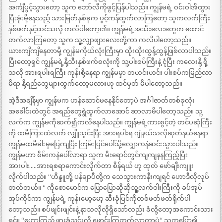
အင်္ကျီပွင့်သွားတော့ သူက ဘော်လီကိုဖွင့်ပြန်ပါသည်။ ကျွန်မရဲ့ ဝင်းဝါအိထွား
ပြီးခုံးမို့နေသည့် သားမြတ်နှစ်ခုက ပွင့်ကန်ထွက်လာကြတော့ သူကလက်ကြီး
နှစ်ဖက်နှင့်ထင်သလို ကလိပါတော့၏။ ကျွန်မရဲ့အသီးလေးတွေက ထောင်
တက်လာကြတော့ သူက သူ့လျှာဖျားလေးတို့ကာ ကလိပါတော့သည်။
ယားကျိကျိနေတာမို့ ကျွန်မကိုယ်လုံးကြီးမှာ ထိုးထိုးထွန့်ထွန့်ဖြစ်လာပါသည်။
ပြီးတော့ရှင် ကျွန်မရဲ့နို့သီးနှစ်ဖက်စလုံးကို သူ့ပါးစပ်ကြီးနဲ့ ငုံပြီး ကလေးနို့ စို့
သလို အားရပါးရကြီး ကုန်းစို့နေရာ ကျွန်မမှာ တဟင်းဟင်း ပါးစပ်ကမြည်လာ
မိရာ နို့ရည်တွေများထွက်တော့မလားဟု ထင်မှတ် မိပါတော့သည်။
အဲ့ဒီအချိန်မှာ ကျွန်မက ဟန်ဆောင်မနေနိုင်တော့ပဲ အင်္ဂါဇာတ်တစ်ခုလုံး
အခေါင်းထဲတွင် အရည်တွေရွဲထွက်လာအောင် ဆာလာမိပါတော့သည်။ သူ့
လက်က ကျွန်မကိုဆက်၍ကလိနေပါသည်။ ကျွန်မရဲ့ကားစွင့်တဲ့ တင်ပဆုံကြီး
ကို ထမီကြားထဲလက် လျှိူသွင်းပြီး အားရပါးရ ဂျုံနယ်သလိုဆုတ်နယ်နေရာ
ကျွန်မထမီခါးမှပြေကျပြီး ကြမ်းပြင်ပေါ်သို့လျှောကနဲဆင်းသွားပါသည်။
ကျွန်မဟာ စိမ်းကနဲပေါ်လာရာ သူက မီးရောင်တွင်ကျကျနနကြည့်ပြီး
အားပါး…..အားရစရာကောင်းလိုက်တာ စိန်ရယ် ဟု ထုတ် ဖော်ချီးကျူး
လိုက်ပါသည်။ “ဟိန္ဒူတို့ ပန်ချာပီတို့က သေသွားကာနီးကျရင် ဟောဒီလိုလုပ်
တတ်တယ်။ “ ကိုစောမောင်က ပြောပြောဆိုဆိုသူ့လက်ဝါးကြီးကို ခပ်အုပ်
အုပ်ကိုင်ကာ ကျွန်မရဲ့ ကုန်းမော့မော့ ဆီးခုံပြင်ကိုတစ်ဖတ်ဖတ်ရိုက်ပါ
တော့သည်။ စပ်ဖျင်းဖျင်းနဲ့ နာသလိုလိုရှိသော်လည်း ခံလို့တော့အကောင်းသား
ရှင့်။ “ဟောကြည့် ဖားခုံညင်းလို့ ဖောင်းကြွတက်လာတာပဲ“ သူကပြော၍