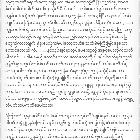
သူ့ကုတင်ဆီရောက်တော့ ကျွန်မက အိပ်ပေတော့လို့ဆိုပြီး သူ့ကိုမွေ့ယာပေါ်
စိတ်ပေါက်ပေါက် နဲ့တွန်းချလိုက်မိပါတယ်….။ ဒါပေမယ့်ရှင် ကောင်လေးက
ကျွန်မပခုံးကိုဖက်မြဲဖက်ထားလေတော့ ကျွန်မပါအားလွန်ပြီး သူ့အပေါ် ထပ်
လျက်သားကြီးလဲကျသွားမိပါတယ်။ ကျွန်မမှာ ရုန်းကန်ဖို့သတိမရတော့…….။
ကျွန်မပါးစပ်မှ တဟင်းဟင်းမြည်လာအောင် တစ်ကိုယ်လုံးရှိအာရုံကြောတွေ
အတွေ့ဓါတ်လှိုင်းတွေကလှိမ့်တက်လာကြတော့ မျက်လုံးများကိုစင်း…ခြေ
တွေကိုကားလျက် မှိန်းနေလိုက်မိပါတော့တယ်။ သဲသဲမဲမဲကြီးဖြစ်နေသော
ကောင်လေးကို ကဲ…………နင်လုပ်ချင်ရာလုပ်ပေတော့လို့ အခွင့်ပေးလိုက်သလို
ပါဘဲရှင်…..။ ဒါပေမယ့် ကောင်လေးက တော်တော့ကိုပါးနပ်ပါသည်ရှင်။သူ့ကို
ဤကိစ္စအတွက်တစ်စုံတစ်ယောက်က ကျကျနနလက်ထပ်သင်ပေးလိုက်မှ
သေချာပါသည်။ နောက်တော့မှ ကျွန်မသိရသည်မှာ ကျွန်မကိုပိုးနေသော
အရပ်ထဲမှ ကိုစောမောင်ဆိုတဲ့လူပျိုကြီးတစ်ယောက်က ဤကိစ္စကိုကောင်
လေး ခင်မောင်ဦးအား တစ်ဆင့်ပီးတစ်ဆင့် ကျကျနနကြီးသင်ပေးခဲ့သည်ဆို
တာပါပဲ။ ကောင်ကလေးသည် လူပျို လူရိုင်းလေးမို့ ကျွန်မကိုချက်ချင်းလက်
ငင်းတက်မခွခဲ့ပါ။ ကျွန်မရဲ့အင်္ဂါဇာတ်ကိုသူ့လက်ချောင်းကလေးတွေနဲ့ တရွရွ
ဘဲပွတ်သပ်ကလိနေပါသည်။
ဒီကြားထဲ သူ့နှာခေါင်း နှင့်ပါးစပ်ကလည်း အလုပ်သိပ်ရွုပ်နေပါတယ်။ ကျွန်မ
ပါးကိုတရွုံ့ရွုံ့နမ်းကြပါသည်။ ကျွန်မနွုတ်ခမ်းကို တပြွတ်ပြွတ်စုပ်ပါသည်။
နောက်ပြီးတော့လေ သိပ်ကဲတာဘဲ ကောင်လေးက မချင့်မရဲကြီးဖြစ်လာတော့
သည့်အလား ကျွန်မရဲ့အဆီတထပ်အသားတထပ် ဝမ်းဗိုက်သားကြီးကို