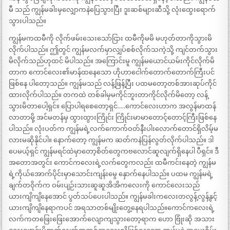
မီ သည် ကျွန်မခါးမှလျှောကနဲပြေသွားပြီး ဒူးဆစ်များဆီသို့ လုံးထွေးရောက်
သွားပါသည်။
ကျွန်မကထမီကို လိုက်ဖမ်းသေးသော်ငြား ထမီကိုမမိ မဟုတ်တာကိုသွားမိ
လိုက်ပါသည်။ ဤတွင် ကျွန်မလက်မှာလျှပ်စစ်လိုက်သကဲ့သို့ ကျင်တက်သွား
မိလိုက်သည်ဟုထင် မိပါသည်။ အကြောင်းမူ ကျွန်မယောင်ယမ်းကိုင်လိုက်မိ
တာက ကောင်လေး၏မာန်ထနေသော ဟိုဟာငေါက်တောက်တောက်ကြီးပင်
ဖြစ်နေ ပါတော့သည်။ ကျွန်မသည် လန့်ဖြန့်ပြီး ပထမတော့တစ်အားဆုပ်ကိုင်
ထားလိုက်ပါသည်။ တကထဲ တစ်ခါမှမကိုင်ဘူးတာကိုင်လိုက်မိတော့ လန့်
သွားမိတာပေါ့ရှင်။ ပြောပါရစေတော့ရှင်…..ကောင်လေးဟာက အလွန်မာထန်
လာတာမို့ အင်မတန်မှ ထွားထွားကြိုင်း ကြိုင်းမာမာတောင့်တောင့်ကြီးဖြစ်နေ
ပါသည်။ လုံးပတ်က ကျွန်မရဲ့လက်ကောက်ဝတ်နီးပါးလောက်တောင်ရှိလိမ့်မ
လားမဆိုနိုင်ပါ။ နောက်တော့ ကျွန်မက ဆတ်ကနဲပြန်လွတ်လိုက်ပါသည်။ ဒါ
ပေမယ့်ရှင် ကျွန်မရင်ထဲမှာတော့စိတ်တွေကဗလောင်ဆူလျက်ရှိနေပါ ပီရှင်။ ဒီ
အတောအတွင်း ကောင်ကလေးရဲ့လက်တွေကလည်း ထမီကင်းနေတဲ့ ကျွန်မ
ရဲ့ကိုယ်အောက်ပိုင်းမှာသောင်းကျန်းမွေ နှောက်နေပါသည်။ ပထမ ကျွန်မရဲ့
ချက်တဝိုက်က ဝမ်းပျဉ်းသားဆူဆူအိအိကလေးကို ကောင်လေးသည်
ယားကျိကျိနေအောင် ပွတ်သပ်ပေးပါသည်။ ကျွန်မခါးကလေးတလွန့်လွန့်နှင့်
ယားကျိကျိနေရာကပင် အရသာတစ်မျိုးတွေ့နေရပါသည်။ကောင်ကလေးရဲ့
လက်ကတဖြေးဖြေးအောက်လျောကျသွားတော့ရာက ဟော ဗြုံးဆို အသား