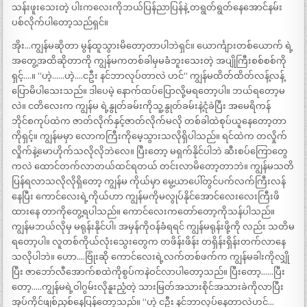
သန်းဖူးသေးတဲ့ ပါးကလေးကိုဘယ်ပြန်ညာပြန်နဲ့ တရွတ်ရွတ်နေအောင်နမ်း
ပစ်လိုက်ပါတော့သည်ရှင်။
အိုး…ကျွန်မဆိုတာ မွန်ထူသွားမိတော့တာပါဘဲရှင်။ ယောင်္ကျားတစ်ယောက် ရဲ့
အတွေ့အထိဆိုတာကို ကျွန်မကတစ်ခါမှမခံဘူးသေးတဲ့ အပျိုကြီးစစ်စစ်ကို
ရှင့်….။ “ဟဲ့……ဟဲ့….ငဦး နင်ဘာလုပ်တာလဲ ဟင်“ ကျွန်မထိတ်ထိတ်လန့်လန့်
ပြောမိပါသေးသည်။ ဒါပေမဲ့ နောက်ထပ်ပြောလို့မရတော့ပါ။ ဘယ်ရတော့မ
လဲ။ ငတိလေးက ကျွန်မ ရဲ့နွုတ်ခမ်းကိုသူ့နွုတ်ခမ်းနဲ့ငုံခဲပြီး အမေရိကန်
ဘိုင်စကုပ်ထဲက ဇာတ်လိုက်နှင့်ဇာတ်လိုက်မလို တစ်ခါထဲစုပ်ယူနေတော့တာ
ကိုရှင့်။ ကျွန်မမှာ လောကကြီးကိုမေ့သွားသလိုရှိပါသည်။ ရင်ထဲက တလှိုက်
လှိုက်နဲ့မောဟိုက်သလိုလိုဘဲလေ။ ပြီးတော့ မရှက်နိုင်ပါဘဲ ဆီးစပ်ကြောတွေ
ကလဲ ထောင်တက်လာတယ်ထင်ရတယ် တင်းလာမိတော့တာဘဲ။ ကျွန်မသတိ
ပြန်ရလာသလိုလိုရှိတော့ ကျွန်မ ကိုယ်မှာ မွေ့ယာပေါ်တွင်ပက်လက်ကြီးလန်
နေပြီး ကောင်လေးရဲ့ကိုယ်ဟာ ကျွန်မကိုမလွုပ်နိုင်အောင်လေးလေးကြီးဖိ
ထားနေ တာကိုတွေ့ရပါသည်။ ကောင်လေးကတော်တော့ကိုသန်ပါသည်။
ကျွန်မဘယ်လိုမှ မရုန်းနိုင်ပါ၊ အမှန်ကိုဝန်ခံရရင် ကျွန်မရုန်းဖို့ကို လည်း သတိမ
ရတော့ပါ။ လူတစ်ကိုယ်လုံးသွေးတွေက တဖိန်းဖိန်း တရှိန်းရှိန်းတက်လာနေ
သလိုပါဘဲ။ ဟော….ဗြုံးဆို ကောင်လေးရဲ့လက်တစ်ဖက်က ကျွန်မခါးကိုလျှို
ပြီး ဇာဘော်လီအောက်စထဲကိုစွပ်ကနဲဝင်လာပါတော့သည်။ ပြီးတော့……ပြီး
တော့…..ကျွန်မရဲ့ဝါဂွမ်းလိုနူးညံ့တဲ့ သားမြတ်အသားစိုင်အသားခဲကိုလာပြီး
အုပ်ကိုင်ဖျစ်ညှစ်နေပြန်တော့သည်။ “ဟဲ့ ငဦး နင်ဘာလုပ်နေတာလဲဟင်…