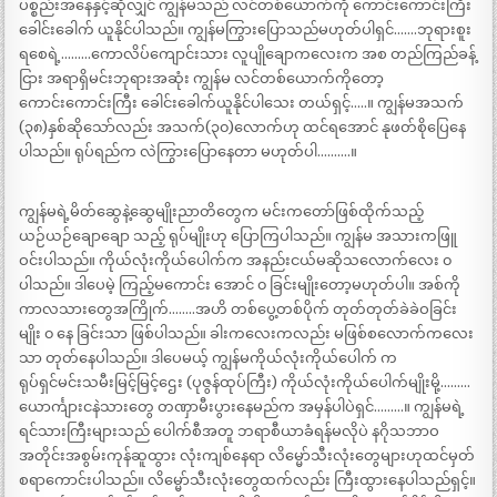
ပစ္စည်းအနေနှင့်ဆိုလျှင် ကျွန်မသည် လင်တစ်ယောက်ကို ကောင်းကောင်းကြီး
ခေါင်းခေါက် ယူနိုင်ပါသည်။ ကျွန်မကြွားပြောသည်မဟုတ်ပါရှင်…….ဘုရားစူး
ရစေရဲ့………ကောလိပ်ကျောင်းသား လူပျိုချောကလေးက အစ တည်ကြည်ခန့်
ငြား အရာရှိမင်းဘုရားအဆုံး ကျွန်မ လင်တစ်ယောက်ကိုတော့
ကောင်းကောင်းကြီး ခေါင်းခေါက်ယူနိုင်ပါသေး တယ်ရှင့်…..။ ကျွန်မအသက်
(၃၈)နှစ်ဆိုသော်လည်း အသက်(၃၀)လောက်ဟု ထင်ရအောင် နုဖတ်စိုပြေနေ
ပါသည်။ ရုပ်ရည်က လဲကြွားပြောနေတာ မဟုတ်ပါ……….။
ကျွန်မရဲ့မိတ်ဆွေနဲ့ဆွေမျိုးညာတိတွေက မင်းကတော်ဖြစ်ထိုက်သည့်
ယဉ်ယဉ်ချောချော သည့် ရုပ်မျိုးဟု ပြောကြပါသည်။ ကျွန်မ အသားကဖြူ
ဝင်းပါသည်။ ကိုယ်လုံးကိုယ်ပေါက်က အနည်းငယ်မဆိုသလောက်လေး ၀
ပါသည်။ ဒါပေမဲ့ ကြည့်မကောင်း အောင် ၀ ခြင်းမျိုးတော့မဟုတ်ပါ။ အစ်ကို
ကာလသားတွေအကြိုက်……..အဟိ တစ်ပွေ့တစ်ပိုက် တုတ်တုတ်ခဲခဲဝခြင်း
မျိုး ၀ နေ ခြင်းသာ ဖြစ်ပါသည်။ ခါးကလေးကလည်း မဖြစ်စလောက်ကလေး
သာ တုတ်နေပါသည်။ ဒါပေမယ့် ကျွန်မကိုယ်လုံးကိုယ်ပေါက် က
ရုပ်ရှင်မင်းသမီးမြင့်မြင့်ဌေး (ပုဇွန်ထုပ်ကြီး) ကိုယ်လုံးကိုယ်ပေါက်မျိုးမို့………
ယောင်္ကျားငနဲသားတွေ တဏှာမီးပွားနေမည်က အမှန်ပါပဲရှင်………။ ကျွန်မရဲ့
ရင်သားကြီးများသည် ပေါက်စီအတူ ဘရာစီယာခံရန်မလိုပဲ နဂိုသဘာဝ
အတိုင်းအစွမ်းကုန်ဆူထွား လုံးကျစ်နေရာ လိမ္မော်သီးလုံးတွေများဟုထင်မှတ်
စရာကောင်းပါသည်။ လိမ္မော်သီးလုံးတွေထက်လည်း ကြီးထွားနေပါသည်ရှင့်။