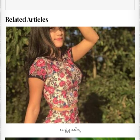
Related Articles
လစ္တဲ႔အခ်ိန္