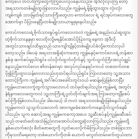
ကော့ပေး တင်ပါးကြီးတွေကိုကြွပေးလုပ်နေပါသည်။ အဲ့ဒီလိုလုပ်ကြ တော့
အရသာကတစ်မျိုးထူးခြားလာပါသည်။ ကျွန်မရဲ့မို့မို့ထွားထွား လုံးလုံး
ကျစ်ကျစ် သားမြတ်ရင်သားကြီးတွေဟာ ကောင်လေး ရဲ့ ရင်အုပ်ကလေးတွေ
အောက်မှာ ပိပြားနေပြီးတစ်မျိုးသာယာမွုရနေပါသည်။
ကောင်ကလေးရဲ့ဗိုက်သားရှပ်ရှပ်ကလေးကလဲ ကျွန်မရဲ့အနည်းငယ်ဆူထွား
တဲ့ဗိုက်သားနုနုမှာ လေတိုးလို့မရနိုင်အောင်ပိုပြားကျ နေကာ အဲ့ဒီလို
အတွင်းသားချင်းထိမွုသည် ယားကျိကျိနှင့်တစ်မျိုးပင်ခံလို့ကောင်းလှပါ
တော့သည်။ ဒါပေမဲ့ အရသာအရှိဆုံးကတော့ ကျွန်မနှင့်ကောင်လေးရဲ့တန်ဆာ
နှစ်ခု ဆက်စပ်မွုပါပဲရှင်။ ဝင်လိုက်ထွက်လိုက်နှင့် သွက်သွက်ကြီးအလုပ်ရွုပ်
နေသည့်ကောင်လေး ၏တန်ဆာမှာ အလုပ်လုပ်နေရင်းကပင် တစထက်တစ
ပို၍ကြီးထွားသန်မာလာသည်ဟုထင်ရပါသည်ရှင်။ ကြာလာတော့ သူ့အသား
တောင့်ကြီးက ကျွန်မရဲ့အင်္ဂါစပ်အခေါင်းတွင်းဝယ် မဆန့်မပြဲဖြစ်လာပြီး
ကျွန်မဟာလေးကွဲထွက်သွားမလားပင် ထင်မှတ်ရပါသည်။ ကျွန်မရဲ့ အတွင်း
နံရံနုကလေးတွေကလဲ သူ့ဟာကြီးရဲ့ပွတ်တိုက်ချက်အရ ကြာတော့ကျိန်းစပ်
စပ်ကြီးဖြစ်လာပါသည်။ ဒါပေမယ့် ဒါ ကလဲ အရသာတစ်မျိုးဖြစ်နေပါသည်။
ကျွန်မကလဲ သူသွက်သလောက် အားကျမခံအောက်ကနေလိုက်သွက်နေမိ
ပါသည်။ သူက ဆောင့်အချ ကျွန်မကကော့အပေး သူ့ဆီးစပ်နှင့်ကျွန်မဆီးစပ်
သည် တဖတ်ဖတ်အသံမြည်လာအောင်ပင်တွေ့ဆုံလာကြပါသည်။ ကျွန်မတို့
နှစ်ယောက်စလုံး စိတ်ဇောတွေကို လွတ်ပေးလိုက်မိကြပါသည်။ တစ်ခြားဘာ
ကိုမှသတိမရတော့ တစ်ယောက်ကိုတစ် ယောက် မလွတ်တမ်းဖက်တွယ်ထား