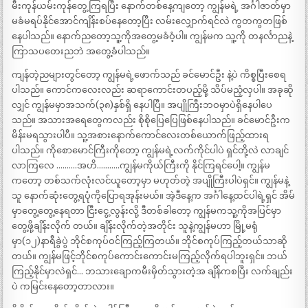
မီးကုန်ယမ်းကုန်တွေ့ကြရပြီး နောက်တစ်နေ့ကျတော့ ကျွန်မရဲ့ အင်္ဂါဇာတ်မှာ
မခံမရပ်နိုင်အောင်ကျိန်းစပ်နေတော့ပြီး လမ်းလျှောက်ရင်လဲ ကွတကွတဖြစ်
နေပါသည်။ နောက်ညတော့သူ့ကိုအတွေ့မခံဝံ့ပါ။ ကျွန်မက သူ့ကို တနင်္လာညနဲ့
ကြာသပတေးညဘဲ အတွေ့ခံပါသည်။
ကျန်တဲ့ညများတွင်တော့ ကျွန်မရဲ့ဖောက်သည် ခင်မောင်ဦး နဲ့ပဲ ကိစ္စပြီးစေရ
ပါသည်။ ကောင်ကလေးလည်း ဆရာကောင်းတပည့်မို့ သိပ်မညံ့လှပါ။ အခုဆို
လျှင် ကျွန်မမှာအသက်(၃၈)နှစ်ရှိ နေပါပြီ။ အပျိုကြီးဘဝမှာပဲရှိနေပါပေ
သည်။ အသားအရေတွေကလည်း စိုစိုပြေပြေဖြစ်နေပါသည်။ ခင်မောင်ဦးက
မိန်းမရသွားပါပီ။ သူ့အစားနောက်ကောင်လေးတစ်ယောက်ဖြည့်ထားရ
ပါသည်။ ကိုစောမောင်ကြီးကိုတော့ ကျွန်မရဲ့လက်ကိုင်ပါပဲ ရှင်တို့လဲ လာချင်
လာကြလေ ……….အဟိ………..ကျွန်မကိုယ်ကြီးကို နိုင်ကြရင်ပေါ့။ ကျွန်မ
ကတော့ တစ်သက်လုံးလင်ယူတော့မှာ မဟုတ်တဲ့ အပျိုကြီးပါပဲရှင်။ ကျွန်မနဲ့
သူ နောက်ဆုံးတွေ့ရပုံကိုပြောရအုန်းမယ်။ အဲ့ဒီနေ့က အင်္ဂါနေ့ထင်ပါရဲ့ရှင် အိမ်
မှာတွေ့တွေ့နေရတာ ငြီးငွေ့လွန်းလို့ ဒီတစ်ခါတော့ ကျွန်မကသူ့ကိုအပြင်မှာ
တွေ့ဖို့ချိန်းလိုက် တယ်။ ချိန်းလိုက်တဲ့အတိုင်း သူနဲ့ကျွန်မဟာ မြို့မရုံ
မှာ(၁၂)နာရီခွဲပွဲ ဘိုင်စကုပ်ဝင်ကြည့်ကြတယ်။ ဘိုင်စကုပ်ကြည့်တယ်သာဆို
တယ်။ ကျွန်မဖြင့်ဘိုင်စကုပ်ကောင်းကောင်းမကြည့်လိုက်ရပါဘူးရှင်။ ဘယ်
ကြည့်နိုင်မှာလဲရှင်… ဘသားချောကမီးမှိတ်သွားတဲ့အ ချိန်ကစပြီး လက်ချည်း
ပဲ ကမြင်းနေတော့တာလား။