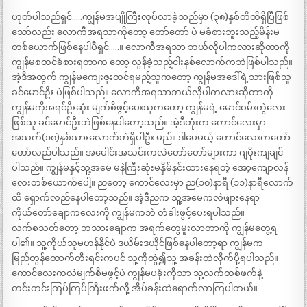
ဟုတ်ပါသည်ရှင်…..ကျွန်မအပျိုကြီးလုပ်လာခဲ့သည်မှာ (၃၈)နှစ်တိတိရှိပြီဖြစ်
သော်လည်း လောကီအရသာကိုတော့ တော်တော် ပဲ မခံစားဘူးသည့်မိန်းမ
တစ်ယောက်ဖြစ်နေပါပီရှင်…..။ လောကီအရသာ ဘယ်လိုပါကလားဆိုတာကို
ကျွန်မစတင်ခံစားရတာက တော့ လွန်ခဲ့သည့်ငါးနှစ်လောက်ကဘဲဖြစ်ပါသည်။
အဲ့ဒီအတွက် ကျွန်မကျေးဇူးတင်ရမည့်သူကတော့ ကျွန်မအဒေါ်ရဲ့သားဖြစ်သူ
ခင်မောင်ဦး ပဲဖြစ်ပါသည်။ လောကီအရသာဘယ်လိုပါကလားဆိုတာကို
ကျွန်မကိုအရင်ဦးဆုံး မျက်စိဖွင့်ပေးသူကတော့ ကျွန်မရဲ့ မောင်ဝမ်းကွဲလေး
ဖြစ်သူ ခင်မောင်ဦးဘဲဖြစ်နေပါတော့သည်။ အဲ့ဒီတုံးက ကောင်လေးမှာ
အသက်(၁၈)နှစ်သားလောက်ဘဲရှိပါဦး မည်။ ဒါပေမယ့် ကောင်လေးကတော်
တော်လည်ပါသည်။ အပေါင်းအသင်းကလဲတော်တော်များကာ ဂျပိုးကျချင်
ပါသည်။ ကျွန်မနှင့်သူ့အမေ မနဲကြီးဆုံးမနှိမ်နင်းထားနေရတဲ့ အော့ကျောလန်
လေးတစ်ယောက်ပေါ့။ ညတော့ ကောင်လေးမှာ ည(၁၀)နာရီ (၁၁)နာရီလောက်
ထိ ရှောက်လည်နေပါတော့သည်။ အဲ့ဒီညက သူ့အမေကလဲဖျားနေရာ
ကိုယ်တော်ချောကလေးကို ကျွန်မကဘဲ တံခါးဖွင့်ပေးရပါသည်။
လက်စသတ်တော့ ဘသားချောက အရက်တွေမူးလာတာကို ကျွန်မတွေ့ရ
ပါ၏။ သူ့ကိုယ်သူမဟန်နိုင်ပဲ ဒယိမ်းဒယိုင်ဖြစ်နေပါတော့ရာ ကျွန်မက
မြည်တွန်တောက်တီးရင်းကပင် သူ့ကိုတွဲ၍သူ့ အခန်းထဲလိုက်ပို့ရပါသည်။
ကောင်လေးကလဲမျက်စိမဖွင့်ပဲ ကျွန်မပခုံးကိုသာ သူ့လက်တစ်ဖက်နဲ့
တင်းတင်းကြပ်ကြပ်ကြီးဖက်လို့ အိပ်ခန်းထဲရောက်လာကြပါတယ်။