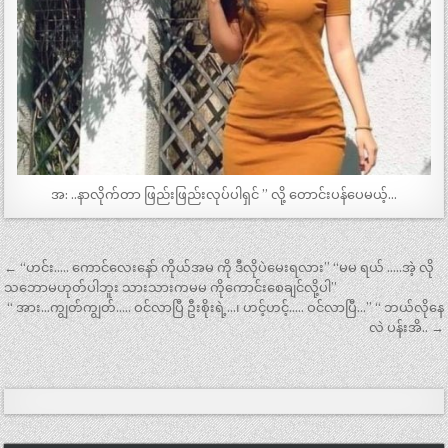
အ: ..နာလိုက်တာ ဖြည်းဖြည်းလုပ်ပါရှင် ” လို့ တောင်းပန်ပေမယ့်…
Post
← “ဟင်း….. ကောင်လေးနော် ကိုယ်အမ ကို ဒီလိုပဲမေးရလား” “မမ ရယ် …..အဲ့ လို
navigation
သဘောမဟုတ်ပါဘူး သားသားကမမ ကိုကောင်းစေချင်လို့ပါ”
“ အား…ကျွတ်ကျွတ်….. ဝင်လာပြီ ဦးစိုးရဲ့…၊ ဟင့်ဟင့်….. ဝင်လာပြီ…” “ ဘယ်လိုနေ
လဲ ပန်းအိ.. →