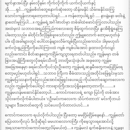
မျက်နှာအပ်ပြီး နမ်းလိုနမ်း ကိုက်လိုကိုက် ယက်လိုယက်နှင့်
အို……..ရှင်….ကျွန်မစိတ်တွေနောက်ဆုံးတော့ ထိန်းမနိုင် သိမ်းမနိုင်ထကြွ
သောင်းကျန်းလာရတော့တာပါပဲရှင်……။ ကန်တော့ပါရဲ့ရှင် ….. နားနဲ့မနာ ဖဝါးနဲ့
နာတော်မူကြပါ…..။ ကျွန်မရဲ့အင်္ဂါဇာတ်မှာ တစ်ခါထဲဖောင်းကြွလာပါသည်။
အထဲမှလဲ သဘာဝအရည်ကြည်ကလေးတွေ စိမ့်ထွက်လာပြီး နူးအိစိုရွဲနေကြ
ပါတော့သည်။ ခါတိုင်းဒီလိုဖြစ်ဖူးသော်လည်း ဤမျှလောက် တော့မဟုတ်ခဲ့
ပါ။ ထိုအခါများတွင် ပေါင်တန်များလိမ်ကျစ်ပြီးလည်းကောင်း၊ ဒါမှမဟုတ်
ဖက်လုံးရှည်ကြီးကိုပေါင်ကြားထဲ ကျစ် ကျစ်ပါအောင် ခွထားလိုက်လျင်
လည်းကောင်း စိတ်ဆန္ဒတွေကငြိမ်ကျသွားရတတ်ပါသည်။ ကျွန်မမှာ တစ်
ခြားအပျိုကြီးတွေလိုခရမ်းသီးတို့ ဘာတို့မသုံးခဲ့ပါ။ အခုတော့ ကျွန်မ
အခြေအနေမှာ ခရမ်းသီးကိုပင်သုံးဦးတော့ ကျွန်မရဲ့ဆန္ဒမီးတွေကပြေငြိမ်းရ
တော့မည်မဟုတ်ပါရှင်….သဘာဝ ကြီးက စီမံထားသည့်အတိုင်းဖြေရှင်းမှသာ
ကျွန်မပြဿနာကိုပြေလည်အောင်ဖြေရှင်းပေးမည့် ကိုယ်တော်ချောကလေးက
လည်း ကျွန်မဗိုက်ပေါ်တွင် ကားရားကြီးအသင့်ရှိနေတော့တာကိုး………..။
ကျွန်မဟန်မဆောင်နိုင်တော့ပါ……ကောင်ကလေးရဲ့ ကျော ပြင်ကို တစ်အား
သိုင်းဖက်လိုက်မိပါတယ်။ ‘ငဦးမင်းကလေးက သိပ်ကဲတာဘဲ’ မင်းကိုဘယ်
သူများ ဒီအတတ်တွေကို သင်ပေးလိုက်တာလဲဟင်…..။
ကောင်ကလေးက ရယ်လိုက်ပါသည်။ ပြီးတော့ မမငြိမ်ငြိမ်နေနော်….ကျွန်တော်
ပြောတာကိုလုပ် ဒီလိုဆိုရင် မမဟာလောကကြီး ကိုမေ့သွားရအောင်လို့
အရသာကောင်းကောင်းတွေ့လိမ့်မယ်တဲ့…..။ ကျွန်မလဲ ရှက်စနိုးလေးနဲ့ သူ့နဖူး