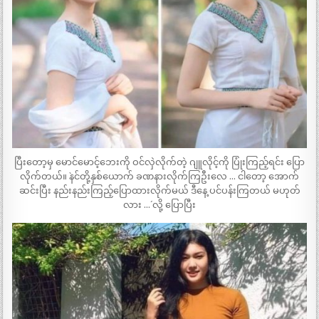
ပြီးတော့မှ မောင်မောင့်ဘေးကို ဝင်လှဲလိုက်တဲ့ ဂျူလိုင့်ကို ပြုံးကြည့်ရင်း ပြော
လိုက်တယ်။ `နင်တို့နှစ်ယောက် ခဏနားလိုက်ကြဦးလေ … ငါတော့ အောက်
ဆင်းပြီး နည်းနည်းကြည့်ပြောထားလိုက်မယ် ဒီနေ့ ပင်ပန်းကြတယ် မဟုတ်
လား …´ လို့ ပြောပြီး