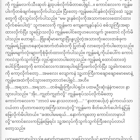
ကို ကျွန်မလက်သီးဆုတ် နဲ့ထုပစ်လိုက်မိတာပေါ့ရှင်…။ ကောင်လေးက ကျွန်မ
ပါးကိုတစ်ချက်မွေးလိုက်ပါသည်။ ပြီးတော့ ကျွန်မပေါင်နှစ်လုံးကြားထဲ သူ့ဒူး
တွေကို ထိုးသွင်းလိုက်ပါသည်။ “မမ ဒူးနှစ်လုံးကိုအသာကလေးထောင်ထား
လိုက်စမ်းပါတဲ့“ သူကလေးကို ကျွန်မက ကျေကျေနပ်နပ်ပဲ စစ်သူကြီးအရာ
ထားလိုက်ပြီး သူပြောသလိုပဲ ကျွန်မပေါင်တွေဟပေးလျက် ဒူးထောင် လိုက်မိ
ပါသည်။ ဟောရှင်…..ဗြုံးဆိုမာကျောပြီးနူးညံ့တဲ့အသားတုံးလေးတစ်ခုက
ကျွန်မရဲ့ပြူးဟနေတဲ့အောက်တံခါးဝကို ပြွတ်ဆို လာတေ့လိုက်ပါတော့သည်။
ကျွန်မမျက်လုံးများကိုစုံမှိတ်ထားလိုက်ပါသည်။ ကျွန်မရဲ့ကိုယ်ပေါ်က ကောင်
ကလဲသွက်သွက်ကြီး လွုပ်ရှားလာပါတော့သည်။ ကျွန်မရဲ့ထောင်ထားတဲ့
ပေါင်ကြီးတွေကို ကောင်လေးကအားရပါးရကြီးဖက်လိုက်ပြီး သူ့ခါးကလေး
ကို ကော့လိုက်တော့….အမလေး လျောကနဲ သူ့ဟာကြီးကချောချောမောမောနဲ့
ကျွန်မအထဲကိုဝင်သွားတော့တာဘဲပေါ့ရှင်…အဟိ။
အို…..အရသာ….အရသာ…..တစ်မျိုးကြီးပါပဲရှင်။ ပထမဦးဆုံးနဲနဲကလေး နာ
သွားပါသည်။ “အိုး…ကျွတ်ကျွတ်လို့“ ကျွန်မစုပ်သပ်လိုက်မိတော့
ကောင်ကလေးက “ဘာလဲ မမ နာသလားတဲ့…..“ “နာတာပေါ့ဟဲ့ နင်ကငယ်သာ
ငယ်တာ ဟိုဟာကတော့အကြီးသားဟဲ့လို့“ကျွန်မက စိတ်ပေါက်ပေါက်နဲ့ပြန်
ဖြေလိုက်မိပါတယ်။ “ခဏပါမမရယ်….နောက်ကျတော့ ကောင်းလာမှာပါ
လို့“ကောင်လေးကပြန်ဖြေရင်း သူ့အလုပ်ကိုသွက်သွက်ကြီးစလုပ်လာပါ
တော့သည်။
ပထမတော့နာပါသည်။ နောက်ကျတော့ သူပြောသလိုပင် ကောင်းလာပါသည်