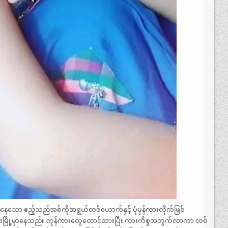
နေသော ဧည့်သည်အစ်ကိုအရွယ်တစ်ယောက်နှင့် ပုံမှန်ကားလိုက်ဖြစ်
ကြီးမြို့မှာနေသည်။ ကုန်ကားတွေထောင်ထားပြီး ကားကိစ္စအတွက်လာကာ တစ်