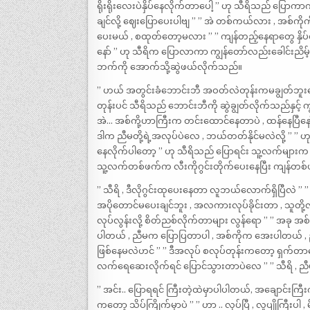
ရိုးရိုးလေးပဲနှိပ်နေလိုက်တာပေါ့ ” ဟု သီရိသည် ပြောကာက
ချင်လို့ ဈေးပြောပေးပါဗျ ” ” အဲ တစ်ကယ်လား , အစ်ကိုကိ
ပေးမယ် , စထုတ်တော့မလား ” ” ကျန်တည့်နေရာတွေ နှိပ
နော် ” ဟု သီရိက ပြောလာကာ ကျွန်တော်လည်းခေါင်းညိမ
ဘက်ကို အောက်သို့ဆွဲဖယ်လိုက်သည်။
” ဟယ် အတွင်းခံဘောင်းဘီ အဝတ်လဲတုန်းကမချွတ်ဘူးပေါ
တုန်းပင် သီရိသည် ဘောင်းဘီကို ဆွဲချွတ်လိုက်သည်နှင့
အဲ… အစ်ကို့ဟာကြီးက တင်းထောင်နေတာပဲ , ထန်နေပြီနော်
ဒါက ညီမတို့ရဲ့အလုပ်ပဲလေ , ဘယ်တတ်နိုင်မလဲလို့ ” ” ဟု
နေလိုက်ပါတော့ ” ဟု သီရိသည် ပြောရင်း သူ့လက်များက ဆီ
သူ့လက်တစ်ဖက်က လီးကိုဂွင်းတိုက်ပေးနေပြီး ကျန်တစ်ဖ
” သီရိ , ဒီလိုဂွင်းထုပေးနေတာ လူဘယ်လောက်ရှိပြီလဲ ” ” အ
အပိုတောင်မပေးချင်ဘူး , အလကားလုပ်ခိုင်းတာ , သူတို့လ
လုပ်လွန်းလို့ စိတ်ညစ်လိုက်တာများ လွန်ရော ” ” အခု အ
ပါတယ် , ညီမက ပြောပြတာပါ , အစ်ကိုက အေးပါတယ် , ည
ဖြစ်နေမလဲဟင် ” ” ဒီအလုပ် စလုပ်တုန်းကတော့ ရှက်တ
လက်ရေဆေးလိုက်ရင် ပြောင်သွားတာပဲလေ ” ” သီရိ , ညီမဂ
” အင်း.. ပြောရရင် ကြီးတဲ့ထဲမှာပါပါတယ်, အချောင်းကြီ
ကတော့ သိပ်ကြိုက်မှာပဲ ” ” ဟာ .. လုပ်ပြီ , လူပျိုကြီးပါ 