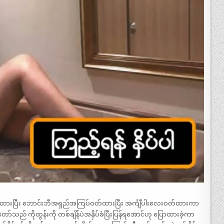
ားပြီး ဘောင်းဘီအရှည်အကြပ်ဝတ်ထားပြီး အင်္ကျီပါးလေးဝတ်ထားကာ
ာ်သည် ကိုထွန်းကို တစ်ချိန်ပဲအနှိပ်ခံပြီးပြန်ရအောင်ဟု ပြောထားခဲ့ကာ