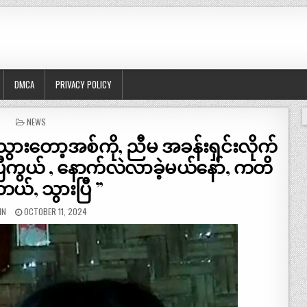
DMCA
PRIVACY POLICY
POSTED
NEWS
IN
ွားတော့အစ်ကို, ညီမ အခန်းရှင်းလိုက်
ပြီကွယ် , နောက်လဲလာခဲ့မယ်နော်, ကတိ
ယ်, သွားပြီ ”
IN
OCTOBER 11, 2024