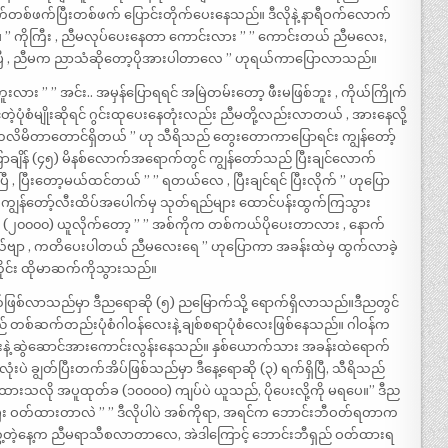
က်တစ်ဖက်ပြီးတစ်ဖက် ပြောင်းတိုက်ပေးနေသည်။ ဒီလိုနဲ့ နာရီဝက်လောက်
” ကိုကြီး , ညီမလုပ်ပေးနေတာ ကောင်းလား ” ” ကောင်းတယ် ညီမလေး,
ြီ , ညီမက ညာသံဆိုတော့ပိုအားပါတာလေ ” ဟုရယ်ကာပြောလာသည်။
းလား ” ” အင်း.. အမှန်ပြောရရင် အမြဲတမ်းတော့ ဖီးမဖြစ်ဘူး , ကိုယ်ကြိုက်
သင့်တဲ့ပုံစံမျိုးဆိုရင် ဂွင်းထုပေးနေတုံးလည်း ညီမတို့လည်းလာတယ် , အားနေလို့
ာကို ကလိမိတာတောင်ရှိတယ် ” ဟု သီရိသည် တွေးတောကာပြောရင်း ကျွန်တော့်
ာချိန် (၄၅) မိနစ်လောက်အရောက်တွင် ကျွန်တော်သည် ပြီးချင်လောက်
ီ , ပြီးတော့မယ်ထင်တယ် ” ” ရတယ်လေ , ပြီးချင်ရင် ပြီးလိုက် ” ဟုပြော
ျွန်တော့်လီးထိပ်အပေါက်မှ သုတ်ရည်များ ထောင်ပန်းထွက်ကြသွား
်ဖိုး (၂၀၀၀၀) ယူလိုက်တော့ ” ” အစ်ကိုက တစ်ကယ်ပိုပေးတာလား , နောက်
မယ်ဗျာ , ကတိပေးပါတယ် ညီမလေးရေ ” ဟုပြောကာ အခန်းထဲမှ ထွက်လာခဲ့
တိုင်း ထိုမာဆက်ကိုသွားသည်။
ူထုတ်ဖြစ်လာသည်မှာ ဒီညရောဆို (၅) ညမြောက်သို့ ရောက်ရှိလာသည်။ဒီညတွင်
စ်ဆက်တည်းပုံစံဂါဝန်လေးနဲ့ ချစ်စရာပုံစံလေးဖြစ်နေသည်။ ဂါဝန်က
နဲ့ ဆွဲဆောင်အားကောင်းလွန်းနေသည်။ နှစ်ယောက်သား အခန်းထဲရောက်
ဲ ချွတ်ပြီးတက်အိပ်ဖြစ်သည်မှာ ဒီနေ့ရောဆို (၃) ရက်ရှိပြီ, သီရိသည်
ထားသလို အပူထုတ်ခ (၁၀၀၀၀) ကျပ်ပဲ ယူသည်, ပိုပေးလို့ကို မရပေ။” ဒီည
ြီး ဝတ်ထားတာလဲ ” ” ဒီလိုပါပဲ အစ်ကိုရာ, အရင်က ဘောင်းဘီဝတ်ရတာက
နဲ့စတွေ့တဲ့နေ့က ညီမရာသီစလာတာလေ, အဲဒါကြောင့် ဘောင်းဘီရှည် ဝတ်ထားရ