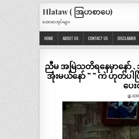
Hlataw ( အြပာစာပေ)
အောစာအုပ်များ
HOME
ABOUT US
CONTACT US
DISCLAIMER
ညီမ အမြဲသတိရနေမှာနော် , သ
အုံးမယ်နော် ” ” ကဲ ဟုတ်ပါ
ပေးတ
ADM