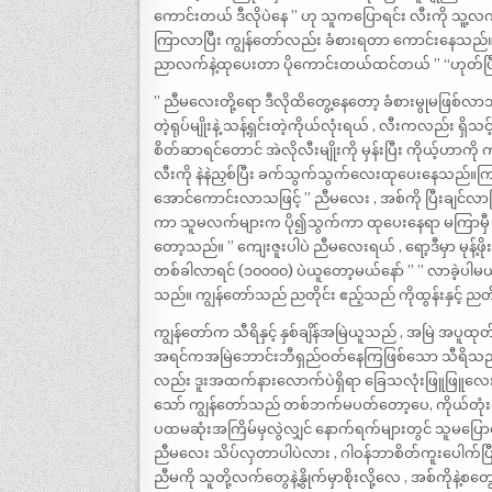
ကောင်းတယ် ဒီလိုပဲနေ ” ဟု သူကပြောရင်း လီးကို သူ့လ
ကြာလာပြီး ကျွန်တော်လည်း ခံစားရတာ ကောင်းနေသည်။ 
ညာလက်နဲ့ထုပေးတာ ပိုကောင်းတယ်ထင်တယ် ” “ဟုတ်ပ
” ညီမလေးတို့ရော ဒီလိုထိတွေ့နေတော့ ခံစားမွုမဖြစ်လာဘူ
တဲ့ရုပ်မျိုးနဲ့ သန့်ရှင်းတဲ့ကိုယ်လုံးရယ် , လီးကလည်း ရှိ
စိတ်ဆာရင်တောင် အဲလိုလီးမျိုးကို မှန်းပြီး ကိုယ့်ဟ
လီးကို နဲနဲညှစ်ပြီး ခက်သွက်သွက်လေးထုပေးနေသည်။ကြ
အောင်ကောင်းလာသဖြင့် ” ညီမလေး , အစ်ကို ပြီးချင်လာပြ
ကာ သူမလက်များက ပို၍သွက်ကာ ထုပေးနေရာ မကြာမှီ က
တော့သည်။ ” ကျေးဇူးပါပဲ ညီမလေးရယ် , ရော့ဒီမှာ မုန့
တစ်ခါလာရင် (၁၀၀၀၀) ပဲယူတော့မယ်နော် ” ” လာခဲ့ပါ
သည်။ ကျွန်တော်သည် ညတိုင်း ဧည့်သည် ကိုထွန်းနှင့် ည
ကျွန်တော်က သီရိနှင့် နှစ်ချိန်အမြဲယူသည် , အမြဲ အပ
အရင်ကအမြဲဘောင်းဘီရှည်ဝတ်နေကြဖြစ်သော သီရိသည် တ
လည်း ဒူးအထက်နားလောက်ပဲရှိရာ ခြေသလုံးဖြူဖြူလေး
သော် ကျွန်တော်သည် တစ်ဘက်မပတ်တော့ပေ, ကိုယ်တုံးလုံးပ
ပထမဆုံးအကြိမ်မှလွဲလျှင် နောက်ရက်များတွင် သူမပြော
ညီမလေး သိပ်လှတာပါပဲလား , ဂါဝန်ဘာစိတ်ကူးပေါက်ပ
ညီမကို သူတို့လက်တွေနဲ့နွိုက်မှာစိုးလို့လေ , အစ်ကို