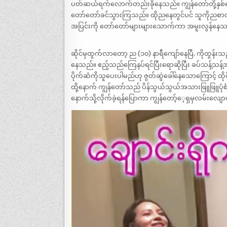
ပတ်ဆယ်ရက်လောက်တည်းခိုနေသည်။ ကျွန်တော်တို့နှစ်
တော်တော်ခင်သွားကြသည်။ ထိုညနေတွင်ပင် သူကိုညစာထမင်
အပြင်းကို တော်တော်များများသောက်ကာ အမူးလွန်နေသ
ဆိုင်မှထွက်လာတော့ ည (၁၀) နာရီကျော်နေပြီ, ကိုထွန်းသည
နေသည်။ ဧည့်သည်ကြေနပ်ရင်ပြီးရောဆိုပြီး ခပ်သန့်သန့်အနှိပ
ပိုက်ဆံကိုသူပေးပါမည်ဟု ဇွတ်ဆွဲခေါ်နေသောကြောင့် ထိ
ထို့နောက် ကျွန်တော်သည် ပိန်သွယ်သွယ်အသားဖြူဖြူပုံစ
နောက်သို့လိုက်ခဲ့ရန်ပြောကာ ကျွန်တော့်ေ့ရှမှလမ်းလျ