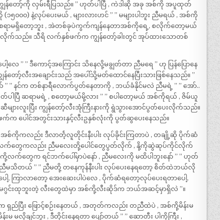
ျွန်တော့်ကို လှမ်းရီပြသည်။ ” ဟုတ်ပါပြီ , ကဲဒါဆို အခု အစ်ကို အပူထုတ်
ု (၁၅၀၀၀) နဲ့လုပ်ပေးမယ် , များလားဟင် ” ” မများပါဘူး ညီမရယ် , အစ်ကို
်စရာမရှိတော့ဘူး , အဲတစ်ခုပဲကွက်ကျန်နေတာအစ်ကိုရေ့, စလိုက်တော့မယ်
့်လိုက်သည်။ သီရိ လက်နှစ်ဖက်က ကျွန်တော့်ခါးတွင် အုပ်ထားသောတစ်
့လေ ” ” ဒီကောင့်အကြောင်း သိနေလို့မချွတ်တာ ညီမရေ ” ဟု ပြန်ပြောနေ
် ကျွန်တော့်လီးအချောင်းသည် အပေါ်သို့မတ်ထောင်နေပြီးသားဖြစ်နေသည်။ ”
 ” ” နင်က တစ်နာရီလောက်ပွတ်နေတာကို , ဘယ်ခံနိုင်မလဲ ညီမရဲ့ ” ” အော်..
တ်ပါပြီ ဆရာမရဲ့ , စတော့မယ်မို့လား ” ” စပါတော့မယ် အစ်ကိုရယ် , ဇိမ်ယူ
များလူးပြီး ကျွန်တော့်လီးအုံကြီးနားကို ရွဲသွားအောင်ပွတ်ပေးလိုက်သည်။
က်က ပေါင်အတွင်းသားနှင့်လီးဥနှစ်လုံးကို ပွတ်ဆွပေးနေသည်။
စ်ကိုကလည်း ဒီလာတဲ့်လူတိုင်းနီးပါး လုပ်ခိုင်းကြတာပဲ , တချို့ဆို ပိုက်ဆံ
က်တွေကလည်း ညီမလေးတို့ပေါင်တွေပွတ်လိုက် , နို့ကိုဆွဲဆုပ်ကိုင်လိုက်
စ်ကို့လက်တွေက ရင်ဘက်ပေါ်မှာပဲနော် , ညီမလေးကို မထိပါဘူးနော် ” ” ဟုတ်
ီမသိတယ် ” ” ညီမတို့ တနေကုန်နီးပါး လုပ်ပေးနေရတော့ စိတ်ထဲဘယ်လို
ာပေါ့, ကြာလာတော့ အေးဆေးပါပဲလေ , ပိုက်ဆံရတော့လုပ်ပေးရတာပေါ့,
ွင်းထုဘူးတဲ့ လီးတွေထဲမှာ အစ်ကို့လီးဆိုဒ်က ဘယ်အဆင့်မှာရှိလဲ ”။
းက ရှည်ပြီး ဖြောင့်စဉ်းနေတယ် , အတုတ်ကလည်း တညီထဲပဲ , အစ်ကို့မိန်းမ
, မိန်းမ မလိုချင်ဘူး , ဒီတိုင်းနေရတာ ပျော်တယ် ” ” ဆောတီး ပါကိုကြီး ,