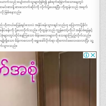
ယောက်သည် ပျော်တတ်သူများဖြစ်၍ နှစ်ရက်မြောက်သောနေ့တွင်
းစားဖို့ စားသောက်ဆိုင်ကို လိုက်ပို့ပေးရပြီး ကိုထွန်းသည် အရက်
လို ဖြစ်နေသည်။
် ဟိုတယ်မပြန်ချင်သေးပဲ အနှိပ်ခန်းသွားချင်သည်ဟု ပြောကာပို့ခိုင်း
်ခန်းကို ပို့ပေးလိုက်သည်။ ကိုထွန်းသည် ကျွန်တော့်ကိုပါ အနှိပ်ခံရန်နှင့်
ုင်ခုံများတွင်ထိုင်နေကြသော မိန်းခလေးများကို သေချာကြည့်လိုက်သည်။
ံမျိုးရှိသော မိန်းကလေးကို ရွေးခေါ်လိုက်ရာ ထိုကောင်မလေးထလာပြီး သူ့
ောက်သွားသည်။