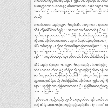
ကောင်တာကိုမှာထားခဲ့သည်။ ကျွန်တော်တို့သည် ဆီမာဆက်နှ
ပေးမည့်ကောင်မလေးနှင့် နှစ်ယောက်ထဲပင်ဖြစ်သည်
အဝတ်လဲပြီး ပတ်ထားဖို့ပြောသည်။ ကျွန်တော်လည်း တစ်
သည်။
ကောင်မလေးသည် သူ့လက်တွင်ဆီများလူးကာ ခြေထောက်စပ
သီရိ လို့ခေါ်ပါတယ်ရှင့် ” ” အသက်ဘယ်လောက်ရှိပြီလဲ , 
ကုတ်ကနေလာတာပါရှင့် ” ” သီရိ , ဒီလုပ်ငန်းလုပ်တာ ကြာပြ
ကိုတက်လိုက်လာတာလေ , သူက ဒီလုပ်ငန်းလုပ်နေတာ (၂)လ ကျေ
ပါပဲ အစ်ကိုရာ , ဧည့်သည်အပေါ်မူတည်တာပေါ့လေ ” ဟ
ရဲ့ လက်များကလည်း ပေါင်ရင်းပတ်လည်ကို နှိပ်ပေးနေသည
နော် ” ” မထုတ်တော့ပါဘူး ညီမရယ်, စိတ်မထိန်းနိုင်မှာစိ
သီရိလည်း ပြုံးသွားကာ သူ့လက်များသည် ရင်ဘက်နှင့် ဂုတ
တံခါးလာခေါက်သဖြင့် သီရိသည် သွားဖွင့်လိုက်ရာ ဝန်း
ဆက်ယူမှာလို့ ပြောခိုင်းလိုက်လို့ပါ ” ” အဲဗျာ ကိုထွန်
သွားတော့သီရိသည် တံခါးပြန်ပိတ်လိုက်ကာ ကျွန်တော့်ကိ
နော် ” ဟုပြောကာ ခြေထောက်ကစပြီး ပြန်နှိပ်နေသည်။ကျွ
သဘောကြမိသည်။
” ညီမလေး , ဧည့်သည်တွေကို အပူထုတ်ပေးရင် ဘယ်လော
ပေါ့, သီရိ သဘောမကြတည့် ဧည့်သည်ဆိုရင် (၅၀၀၀၀) လ