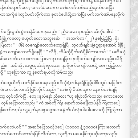
ိပ်ရန် ကိုထွန်းကရွေးချယ်လိုက်သောကြောင့် သီးသန့်အခန်းထဲတွင် နှိပ်
။ အခန်းထဲရောက်တော့ ကောင်မလေးက တစ်ဘက်တစ်ထည်ထုတ်ပေးပြီး
ဘက်ကိုခါးတွင်ပတ်လိုက်ကာ ခုတင်ပေါ်သို့တက်ပြီး ပက်လက်အိပ်နေလိုက်
ြီးပွတ်ဆွဲကာနှိပ်ပေးနေသည်။ ” ညီမလေး နာမည်ဘယ်လိုခေါ်လဲ ” ”
ဒီမြို့ကတော့ မဟုတ်လောက်ဘူးနော် ” ” အသက်က (၂၂) နှစ်ပြည့်ပြီ , မိုး
ီလား ” ” (၆) လကျော်လောက်တော့ရှိပြီ , သူငယ်ချင်းနဲ့ငွေရှာရအောင် ဒီမြို့
ာ်လောက်ရှိနေပြီ ” ” သီရိ , အိမ်ကိုပိုက်ဆံပို့နိုင်လားဟင် ” ” မဆိုးယုံ
ု နှစ်ယောက်သား စကားပြောလာရာ အချိန်က နာရီဝက်ကျော်လာသည်။ သီရိ
်။ ” အစ်ကို , အပူထုတ်အုံးမှာလား , နာရီဝက်ကျော်လာလို့ မေးကြည့်တာ
ုးလို့ ” ဟုပြောကာ ကျွန်တော်ရယ်လိုက်မိသည်။
်တွေဆီကို ဆက်နှိပ်ပေးနေသည် ။ ဒီလိုနဲ့ တစ်နာရီပြည့်ခါနီးတွင် အပြင်က
ထမ်းကောင်လေးကို မြင်လိုက်သည်။ ” အစ်ကို မိတ်ဆွေက နောက်တစ်ချိန်
းကတော့ လုပ်လိုက်ပြီ , ကျေးဇူးပဲနော် ညီလေး “ဟု ပြောလိုက်သည်။ ကောင်လေး
ု လှမ်းပြောလာသည်။ ” ကဲ အစ်ကိုကြီး နောက်တစ်ချိန်ထပ်နှိပ်ကြတာပေါ့
န်တော်လည်း သူ့မျက်နှာဖွေးဖွေးလေးနဲ့ ကိုယ်လုံးပါးပါးလေးကို ကြည့်ကာ
က်ရလဲဟင် ” ” အဆင်ပြေသလိုပဲပေါ့, (၁၀၀၀၀ နဲ့ ၃၀၀၀၀) ကြားလောက်
ောက်တောင်တောင်းပြစ်လိုက်တာ, သူတို့က မပေးနိုင်ဘူးဆိုတော့လည်း