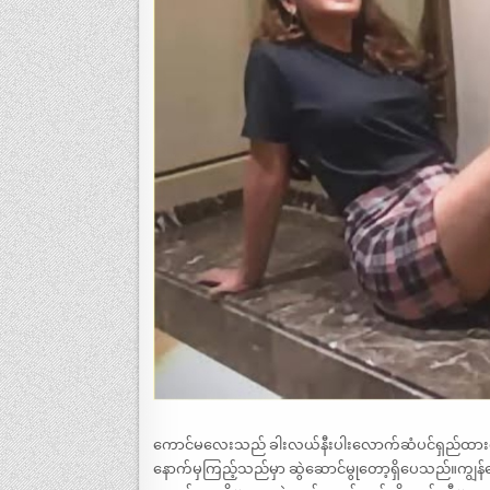
ကောင်မလေးသည် ခါးလယ်နီးပါးလောက်ဆံပင်ရှည်ထားထ
နောက်မှကြည့်သည်မှာ ဆွဲဆောင်မွုတော့ရှိပေသည်။ကျွန်တေ