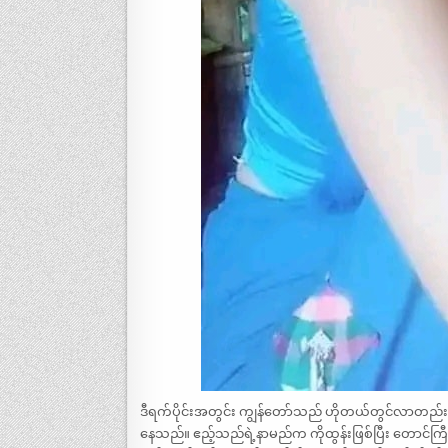
ဒီရက်ပိုင်းအတွင်း ကျွန်တော်သည် ဟိုတယ်တွင်လာတည်း
နေသည်။ ဧည့်သည်ရဲ့နာမည်က ကိုထွန်းဖြစ်ပြီး တောင်