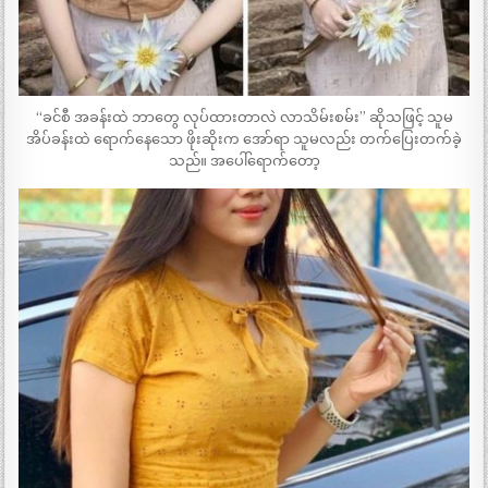
“ခင်စီ အခန်းထဲ ဘာတွေ လုပ်ထားတာလဲ လာသိမ်းစမ်း” ဆိုသဖြင့် သူမ
အိပ်ခန်းထဲ ရောက်နေသော ဖိုးဆိုးက အော်ရာ သူမလည်း တက်ပြေးတက်ခဲ့
သည်။ အပေါ်ရောက်တော့