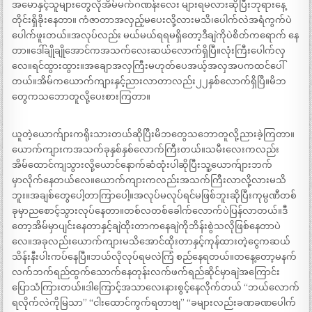
အမောနှင့်သူများတွေလိုအိမ်မက်ဂဏန်းလေး များရမလားဆိုပြီးဘုရားနေ့
တိုင်းရှိခိုးနေတာ။ ကံဇာတာအလှည့်မပေးလို့လားမသိ၊ပေါက်လဲအရံကွက်ပဲ
ပေါက်ဖူးတယ်။အလုပ်လည်း မယ်မယ်ရရမရှိတော့ဒီချဲကိုပဲစိတ်ကရောက် နေ
တာ။ဒေါ်ချိုချိုအောင်ကအသက်လေးဆယ်လောက်ရှိပြီ။လုံးကြီးပေါက်လှ
လေ။ရင်ထွားထွား။အချောအလှကြီးမဟုတ်ပေအယ့်အလှအပကထင်ပေါ်
တယ်။အိမ်ကယောက်ကျားနှင့်ညားလာတာလည်း၂၂နှစ်လောက်ရှိပြီ။မိဘ
တွေကသဘောတူလို့ပေးစားကြတာ။
ယူတဲ့ယောက်ျားကရိုးသားတယ်ဆိုပြီးမိဘတွေသဘောတူလို့ညားခဲ့ကြတာ။
ယောက်ကျားကအသက်ခုနှစ်နှစ်လောက်ကြီးတယ်။သမီးလေးကလည်း
အိမ်ထောင်ကျသွားလို့ယောင်နောက်ဆံထုံးပါဆိုပြီးသူ့ယောက်ျားဘက်
မှာလိုက်နေတယ်လေ။ယောက်ကျားကလည်းအသက်ကြီးလာလို့လားမသိ
ဘူး။အချစ်တွေပေါ့တာကြာပေါ့။အလုပ်မလုပ်ရင်မဖြစ်ဘူးဆိုပြီးကုမ္ပဏီတစ်
ခုမှာညစောင့်သွားလုပ်နေတာ။တစ်လတစ်ခေါက်လောက်ပဲပြန်လာတယ်။ဒီ
တော့အိမ်မှာပျင်းနေတာနှင့်ချဲထိုးတာကနေချဲကိုဘိန်းစွဲသလိုဖြစ်နေတာပဲ
လေ။အခုလည်းယောက်ကျားမသိအောင်ထိုးတာနှင့်ကုန်ထားတဲ့ငွေကဆယ်
သိန်းနီးပါးကပ်နေပြီ။ဘယ်လိုလုပ်ရမလဲကြံ စည်နေရတယ်။တနေ့တော့မနက်
လက်ဘက်ရည်ထွက်သောက်နေတုန်းလက်ဖက်ရည်ဆိုင်မှာချဲအကြောင်း
ပြောသံကြားတယ်။ဒါကြောင့်အသာလေးနားစွင့်နေလိုက်တယ် “ဘယ်လောက်
ရလိုက်လဲကိုမြသာ” “ငါးထောင်ကွက်ရတာဗျ” “ခများလည်းခဏခဏပေါက်