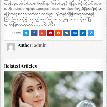
ကမှန်နေတယ်။အင်တာနက်ပေါ်ရောက်နေတဲ့သူနှင့်ကိုမြသာလိုးတဲ့အပြာကား
ကဟိုးလေးတကျော်ဖြစ်နေတော့သမီးလေးကလည်းရှက်လို့ဆိုပြီးမချိုကိုလာ
ပြောသလို။လင်ယောက်ကျားကလည်းမချိုကိုနှင့်ကိုမြသာကိုတရားစွဲဖို့
ကြံစည်တော့ကိုမြသာလည်းနောက်ဆုံး တော့သူများမယားကိုခေါ်ပြီး
ထွက်ပြေးရတော့တယ် ………… ပြီးပါပြီ။
Share:
Author:
admin
Related Articles