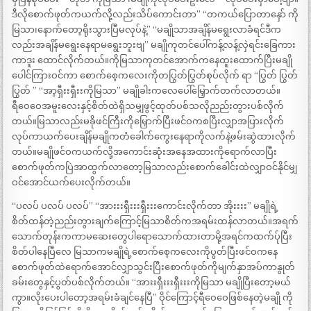
ဒီလိုစောက်ဖုတ်ကယက်လို့လည်းသိပ်ကောင်းတာ” “တကယ်ပြောတာနှော် ကို
မြသာ၊နောက်တော့ရိုးသွားပြီမလုပ်နဲ့” “မချိုသာအချိန်မရွေးလာခံရင်ဒီက
လည်းအချိန်မရွေးနေရာမရွေးဘူးဗျ” မချိုကုတင်ပေါ်ကန့်လန့်လှဲရင်းခြေကား
ကာဒူး ထောင်လိုက်တယ်။ကိုမြသာကုတင်အောက်ကနေထူးထောက်ပြီးမချို
ပေါင်ကြားဝင်ကာ စောက်စေ့ကလေးကိုတပြွတ်ပြွတ်စုပ်လိုက် ရာ “ပြွတ် ပြွတ်
ပြွတ် ” “အာ့ရှီးးရှီးးကိုမြသာ” မချိုခါးကလေပေါ်မြှောက်တက်လာတယ်။
ရီဝေဝေအမူးလေးနှင့်စိတ်ထဲရှိသမျှဖွင့်ထုတ်ပစ်သလိုညည်းတွားပစ်လိုက်
တယ်။မြသာလည်းမခိုဖင်ကြီးကိုမြှောက်ပြီးဖင်ဝကစပြီးလျှာအပြားလိုက်
လုပ်ကာယက်ပေးချိန်မချိုကတံခေါက်ကွေးနေရာကိုလက်နဲ့ဖမ်းဆွဲထားလိုက်
တယ်။မချိုဖင်ဝကယက်လို့အကောင်းဆုံးအနေအထားကိုရောက်လာပြီး
စောက်ဖုတ်ကပြဲအာထွက်လာတော့မြသာလည်းစောက်ခေါင်းထဲလျှာဝင်နိုင်မျှ
ဝင်အောင်ယက်ပေးလိုက်တယ်။
“ပလပ် ပလပ် ပလပ်” “အားးးရှီးးးရှီးးးကောင်းလိုက်တာ အိုးးးး” မချိုရဲ့
စိတ်ထန်တဲ့ညည်းတွားချက်ကြောင့်မြသာစိတ်ကအရမ်းထန်လာတယ်။အရက်
သောက်တုန်းကကာမဆေးတွေပါရောသောက်ထားတာမို့အရင်ကထက်ပ်ုပြီး
စိတ်ပါနေပြီလေ မြသာကမချိုရဲ့စောက်စေ့ကလေးကိုပွတ်ပြီးဖင်ဝကနေ
စောက်ဖုတ်ထဲရောက်အောင်လျှာသွင်းပြီးစောက်ဖုတ်ကိုမျက်နှာအပ်ကာနွုတ်
ခမ်းတွေနှင့်ပွတ်ပစ်လိုက်တယ်။ “အားးရှီးးးရှီးးးကိုမြသာ မချိုပြီးတော့မယ်
ကွာ။လိုးပေးပါတော့အရမ်းခံချင်နေပြီ” ဝိုင်ကြောင့်ရီဝေဝေဖြစ်နေတဲ့မချို ကို