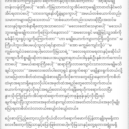
လားအသက်ကြီးပြီလေ ရောက်တာနှင့်ထိုးအိပ်တော့တာပဲ” “အာ့ဆိုမချို
တန်းလန်းကြီးပေါ့” “အော်..ကိုမြသာကလဲသူအိပ်တော့မချိုဘာတတ်နိုင်မလဲ
အိပ်ရတာပဲပေါ့” “ဟားးးကျနော်တို့နဲ့များကွာပါ့” “အမယ်တစ်ယောက်တည်း
သမားကများပြောသေးတယ်” “တစ်ယောက်တည်းသမားဆိုပြီးအထင်မ
သေးနှင့်ဗျ၊တစ်နာရီတော့အသာလေးပဲ” “မလေးတော်သေမှာပေါ့” “မသေပါ
ဘူးမချို၊မချိုကဘာကိုကြောက်နေတာလဲ” “အမလေးရှင် မချိုဖြင့်သူ့ဒဏ်ကို
မခံနိုင်ဘူးရှင့်၊သူ့ကိုကြောက်တာ” “ဟာ မချိုယောက်ကျားကကြီးလို့လား” :မ
ကြီးပါဘူး၊ဒါပေမယ့်သူလုပ်ရင်နာတယ်” “အော မကျွမ်းကျင်လို့ပဲ” “မ
ကျွမ်းကျင်ပဲခလေးရပါ့မလားကိုမြသာရဲ့” “ခလေးရတာမရတာနှင့်မဆိုင်ပါ
ဘူးဗျာ၊ဒီကိစ္စမျိုးဆိုတာအပေးအယူမျှတရတယ်။ဒါမှနှစ်ဦးနှစ်ဘက်ကောင်း
တာပေါ့” “အမယ်ဆရာကြီးပေါ့” “ဆရာကြီးလားကျောင်းသားလားမချိုမသိ
ချင်ဘူးလား” “အမလေးတော်ပါတော့ရှင် နားရှက်စရာ” မချိုနားရှက်တယ်လို့
သာပြောတာ၊စိတ်ထဲတမျိုးခံစားရပြီး၊ဒီလိုစကားတွေပြောနေတာကိုကစိတ်
ထဲမှာအရသာရှိနေသလိုပါပဲ။အဖုတ်ထဲအရည်တွေတောင်ထွက်တယ်။
ယောက်ကျားနှင့်လိုးရင်အရည်တောင်ထွက်ချိန်မရဟိုကရောက်လာပြီး
နွားသိုးကြိုးပြတ်၊အိပ်ရာထဲရောက်တာနှင့်တဖုန်ူဖုန်းနှင့်လိုးပြီးရင်
ချက်ချင်းပြီးသွားတာ။အဖုတ်ထဲနာကျင်တာပဲအဖတ်တင်တယ်။အခုလိုမျိုး
ပြောရတာစိတ်လဲလာတယ်။ပျော်လဲပျော်တယ်။
စဉ်းစားကြည့်တော့လည်းကိုယ်ထိလက်ရောက်ဖောက်ပြန်တာနျိုးမှမရှိတာ
လေ။ဒီတော့ကိုမြသာနှင့်ပြောဖြစ်တာပေါ့။ကိုမြသာနှင့်တွေ့ရတာအရွုံးမရှိ