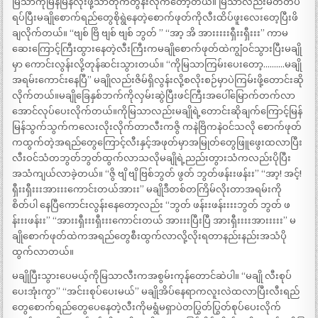
မြသာကိုမြန်မြန်လိုးဖို့သာတိုက်တွန်းလိုက်တော့တယ်။ မြသာလည်းမတ်တပ်
ရပ်ပြီးမချိုစောက်ရည်တွေစိုရွဲနေတဲ့စောက်ဖုတ်ကိုလီးထိပ်ဖူးလေးတေ့ပြီးဖိ
ချလိုက်တယ်။ “ဗျစ် ဗြိ ဗျစ် ဗျစ် ဘွတ် ” “အာ့ အိ အားးးးးရှီးးရှီးးး” ကာမ
ဆေးကြောင့်ကြီးထွားနေတဲ့လီးကြီးကမချိုစောက်ဖုတ်ထဲကျွံဝင်သွားပြီးမချို
မှာ ကောင်းလွန်းလို့တုန်ဆင်းသွားတယ်။ “ကိုမြသာကြမ်းပေးတော့……….မချို
အရမ်းကောင်းနေပြီ” မချိုလည်းဇိမ်ရှိလွန်းလို့စလိုးစဉ်မှာပဲကြမ်းဖို့တောင်းဆို
လိုက်တယ်။မချိုခြေနှစ်ဘက်ကိုလှမ်းဆွဲပြီးဖင်ကြီးအပေါ်မြောက်တက်လာ
အောင်လုပ်ပေးလိုက်တယ်။ကိုမြသာလည်းမချိုရဲ့တောင်းဆိုချက်ကြောင့်မြန်
မြန်သွက်သွက်ကလေးလိုးလိုက်တာလီးကဇွိ ကနဲဗြိကနဲဝင်သလို စောက်ဖုတ်
ကထွက်တဲ့အရည်တွေကြောင့်လီးနှင့်အဖုတ်မှာအမြုတ်တွေဖြူဖွေးထလာပြီး
လီးဝင်သံတဘွတ်ဘွတ်ထွက်လာသလိုမချိုရဲ့ညည်းတွားသံကလည်းပိုပြီး
အသံကျယ်လာခဲ့တယ်။ “ဇွိ ဗျိ ဗျိ ဗြစ်ဘွတ် ဖွတ် ဘွတ်ဖန်းးဖန်းး” “အာ့! အင့်!
ရှီးးရှီးးးအားးးကောင်းတယ်အားး” မချိုဒီတစ်တကြိမ်လိုးတာအရမ်းကို
စိတ်ပါ နေပြီကောင်းလွန်းနေတော့လည်း “ဘွတ် ဖန်းးဖန်းးးးဘွတ် ဘွတ် ဖ
န်းးးဖန်းး” “အားးရှီးးးရှီးးးကောင်းတယ် အားးးပြီးပြီ အားရှီးးးးအားးးးး” မ
ချိုစောက်ဖုတ်ထဲကအရည်တွေစီးထွက်လာလို့လိုးရတာနည်းနည်းအသံပို
ထွက်လာတယ်။
မချိုပြီးသွားပေမယ့်ကိုမြသာလီးကအစွမ်းကုန်တောင်ဆဲပါ။ “မချို လီးစုပ်
ပေးအုံးကွာ” “အင်းးစုပ်ပေးမယ်” မချိုအိပ်နေရာကလူးလဲထလာပြီးလီးရည်
တွေစောက်ရည်တွေပေနေတဲ့လီးကိုမရွံမရှာပဲတပြွတ်ပြွတ်စုပ်ပေးလိုက်