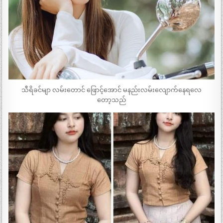
သီရိခင်မျာ လမ်းတောင် ဖြောင့်အောင် မနည်းလမ်းလျောက်နေရလေ
တော့သည်