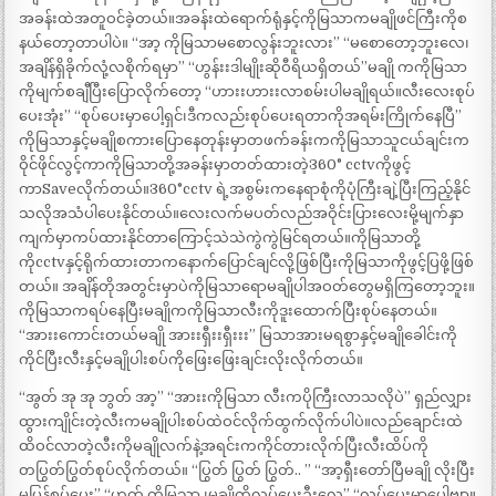
အခန်းထဲအတူဝင်ခဲ့တယ်။အခန်းထဲရောက်ရုံနှင့်ကိုမြသာကမချိုဖင်ကြီးကိုစ
နယ်တော့တာပါပဲ။ “အာ့ ကိုမြသာမစောလွန်းဘူးလား” “မစောတော့ဘူးလေ၊
အချိန်ရှိခိုက်လုံ့လစိုက်ရမှာ” “ဟွန်းးဒါမျိုးဆိုဝီရိယရှိတယ်”မချို ကကိုမြသာ
ကိုမျက်စချီပြီးပြောလိုက်တော့ “ဟားးဟားးလာစမ်းပါမချိုရယ်။လီးလေးစုပ်
ပေးအုံး” “စုပ်ပေးမှာပေါ့ရှင်၊ဒီကလည်းစုပ်ပေးရတာကိုအရမ်းကြိုက်နေပြီ”
ကိုမြသာနှင့်မချိုစကားပြောနေတုန်းမှာတဖက်ခန်းကကိုမြသာသူငယ်ချင်းက
ဝိုင်ဖိုင်လွင့်ကာကိုမြသာတို့အခန်းမှာတတ်ထားတဲ့360° cctvကိုဖွင့်
ကာSaveလိုက်တယ်။360°cctv ရဲ့အစွမ်းကနေရာစုံကိုပုံကြီးချဲ့ပြီးကြည့်နိုင်
သလိုအသံပါပေးနိုင်တယ်။လေးလက်မပတ်လည်အဝိုင်းပြားလေးမို့မျက်နှာ
ကျက်မှာကပ်ထားနိုင်တာကြောင့်သဲသဲကွဲကွဲမြင်ရတယ်။ကိုမြသာတို့
ကိုcctvနှင့်ရိုက်ထားတာကနောက်ပြောင်ချင်လို့ဖြစ်ပြီးကိုမြသာကိုဖွင့်ပြဖို့ဖြစ်
တယ်။ အချိန်တိုအတွင်းမှာပဲကိုမြသာရောမချိုပါအဝတ်တွေမရှိကြတော့ဘူး။
ကိုမြသာကရပ်နေပြီးမချိုကကိုမြသာလီးကိုဒူးထောက်ပြီးစုပ်နေတယ်။
“အားးကောင်းတယ်မချို အားးရှီးးရှီးးး” မြသာအားမရစွာနှင့်မချိုခေါင်းကို
ကိုင်ပြီးလီးနှင့်မချိုပါးစပ်ကိုဖြေးဖြေးချင်းလိုးလိုက်တယ်။
“အွတ် အု အု ဘွတ် အာ့” “အားးကိုမြသာ လီးကပိုကြီးလာသလိုပဲ” ရှည်လျှား
ထွားကျိုင်းတဲ့လီးကမချိုပါးစပ်ထဲဝင်လိုက်ထွက်လိုက်ပါပဲ။လည်ချောင်းထဲ
ထိဝင်လာတဲ့လီးကိုမချိုလက်နဲ့အရင်းကကိုင်တားလိုက်ပြီးလီးထိပ်ကို
တပြွတ်ပြွတ်စုပ်လိုက်တယ်။ “ပြွတ် ပြွတ် ပြွတ်.. ” “အာ့ရှီးတော်ပြီမချို လိုးပြီး
မှပြန်စုပ်ပေး” “ဟုတ် ကိုမြသာ ၊မချိုကိုလုပ်ပေးဦးလေ” “လုပ်ပေးမှာပေါ့ဗျာ။