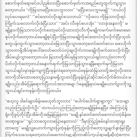
စောက်ဖုတ်ရောဖင်ဝပါညှစ်လာပြီးစောက်ဖုတ်ကအရည်တွေထွက်ကျသွား
တော့တယ်။ “ကိုမြသာမပြီးသေးဘူးလား” “မပြီးသေးဘူးမချို” “ဘယ်လို
လုပ်ပေးရမလဲ” ‘”ဖင်ထောင်လိုးချင်သေးတယ်” “လိုးလေ ကိုမြသာလိုးရင်
ကြိုက်သလောက်လိုးခံပြီးသား” “အင်း လီးစုပ်ပေးအုံး” “လာခဲ့အနားကို” မ
ချိုနားကိုမြသာကပ်လိုက်တော့ဖင်လိုးထားတဲ့လီးကိုမချိုကမက်မက်မောမော
စုပ်လိုက်တော့တယ်။မချိုစုပ်ပြီးကိုမြသာမချိုကိုဖင်ထောင်လိုးလိုက်ပြီးသုတ်
တွေပန်းထွက်သွားတော့တယ်။မြသာပြီးသွားတော့တော်တော်လေး မောဟိုက်
သွားတာမို့အိပ်ရာပေါ်အဝတ်မဝတ်ပဲလှဲချလိုက်ကာမချိုကိုဖက်ထားလိုက်ပြီး
အိပ်ပျော်သွားတော့တယ်။ မြသာတို့အိပ်မှမြသာသူငယ်ချင်းလည်းcctvကို
ပိတ်လိုက်တော့တယ်။နောက်ရက်ကိုမြသာပြန်သွားချိန်ရောက်မှကိုမြသာ
သူငယ်ချင်းမှာဖုန်းကျကွဲပြီးမှန်လဲရတော့တယ်။ဖုန်းထဲမြသာတို့အတွဲလိုးထား
တာကိုသိမ်းထားတော့ပြသနာမရှိဘူးထင်ပြီးဖုန်းပြင်ဆိုင်အပ်လိုက်မိတယ်။ မ
ချိုလည်းအိမ်ပြန်ရောက်ပြီးလင်အလာမျေ၊ာ်နေချိန်မှာပဲမချိုယောက်ျားကိုသူ့
သူငယ်ချင်းကဖုန်းကိုလာပြတယ်။
“ဟေ့လူ ဒါခင်များမိန်းမမဟုတ်ဘူးလား” “ပေါက်ပေါက်ရှာရှာကွာ” “သေချာ
လည်းကြည့်လိုက်ဦး” တကယ်လည်းကြည်တော့မချိုဖြစ်နေပြီ။ ဒါကြောင့်မို့
ရုံးကိုခွင့်တိုင်ပြီးအိမ်ကိုအမြန်ပြန်ခဲ့ကာ “မချို နင်တော်တော်မကောင်းတဲ့မိန်းမ
တဏှာရူးမ” “ရှင်ဘာတွေလာပြောနေတာလဲ” “ဒီမှာကြည့်စမ်းနင်တဏှာရူး
တာတွေ” မချိုသူ့ယောက်ကျားပြတဲ့ဖုန်းကိုကြည့်လိုက်တော့သူ့မျက်နှာမြင်ပြီး
ကြက်သေသေရတော့တယ်။မကောင်းမွု့ဆိုတာဆိပ်ကွယ်ရာမရှိဆိုတဲ့စကား