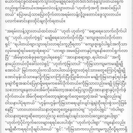
ယောက်ရင်ခွင်ထဲရောက်သွားတဲ့မချိုရင်တွေတဒိတ်ဒိတ်ခုန်သွားတယ်။ရှက်
လည်းရှက်မိတယ်။အရမ်းလဲလန့်သွားတယ် “ဟုတ်ကဲ့အကို အဆင်ပြေပါ
တယ်” ပြောမယ့်သာပြောလိုက်တာအရမ်းလန့်လို့ဒူးတောင်ခွေသွားတယ်။
ပလက်ဖောင်းနားထိုင်ချလိုက်ရတယ်။
“အရမ်းလန့်သွားတယ်ထင်တယ်” “ဟုတ် ဟုတ်ကဲ့” “ရော့ရေသောက်လိုက်ပါ
ဗျ” “ဟုတ်..ဟုတ်ကဲ့ရှင့်” မချိုရေသောက်လိုက်ပြီး “ကျေးဇူးတင်လိုက်တာ
ရှင်” “ရပါတယ်ဗျာ၊သွားရင်းလာရင်းကူညီရတာ” “ကျေးဇူးရှင်ပါရှင်အကိုသာ
လှမ်းမဆွဲရင်မတွေးရဲစရာပဲ” “ဟာဗျာ အမပြောတာနှင့်ကျနော်တောင်ရှက်လာ
ပြီ” “အိမ်မှာတစ်ခုခုကျွေးပါရစေရှင်” “အားနာစရာဗျာ..ရပါတယ်” “အကို့
နာမည်ဘယ်လိုခေါ်သလဲရှင့်” “ဟုတ်ကဲ့မြသာပါ” “ကိုမြသာကျမကမချိုချို
အောင်ပါ” မြင်ကတည်းကသိသာပါတယ်ဖွံထွားတဲ့ရင်သားတွေကြောင့်ချိုချို
အောင်မှန်းသိသာနေလို့ကိုမြသာကြိတ်ပြီးပြုံးမိတယ်။ မချိုကိုမြသာနှင့်ရင်းနှီး
မှချဲကိစ္စအဆင်ပြေမှာမို့မရမကခေါ်လိုက်တယ်။ကိုမြသာလည်းမချို ပုံမြင်ပြီး
သဘောကျနေတယ်။အိမ်ကိုခေါ်တော့အဆင်ပြေသွားပြီးအားနာစွာနှင့်လိုက်ခဲ့
လိုက်တယ်။ အိမ်ကိုရောက်တော့ချဲစာရွက်တွေတွေ့တဲ့အခါ “မချိုလည်းချဲ
ဝါသနာပါပုံရတယ်” “ဟွန်းးဟွန်းကိုမြသာရေပျင်းပျင်းနဲ့ချဲထိုးရင်းစွဲသလိုဖြစ်
နေပြီ” “ဟားးဟားးးဝါသနာတူတွေတွေ့နေတာပဲဗျ” “ဟုတ်ပါ့ရှင်” “ကဲပါဗျာ
ဝါသနာတူတွေဆိုတော့လည်းသူ တော်ချင်းချင်းသတင်းလွေ့လွေ့ပေါ့ဗျာ”
“ဟုတ်ကဲ့ပိုင်ကွက်လေးများရရင်ပေးပါအုံး” “ဟုတ်ကဲ့ပါဗျာ” “ကျနော်လည်း
မချိုဆီကရရင်လိုချင်ပါတယ်” “ရှင်”. “ကိုမြသာကလည်းကျမကူညီလို့ရတာရှိ