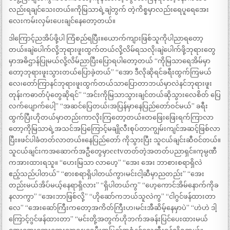
လည်းရချင်သေးတယ်။ကိုမြသာရဲ့ချဲတွက် တဲ့ကိစ္စမှာလည်းရေပူရေအေး
လေးကမ်းလှမ်းပေးချင်နေတော့တယ်။
ဒါကြောင့်ညအိပ်ဖို့ပါ ကြံစည်ရပြီး။ယောက်ကျားဖြစ်သူကိုပါညာရတော့
တယ်။ချဲပေါက်လို့ဘုရားဖူးထွက်တယ်လို့လိမ်ရသလို၊ချဲပေါက်ဖို့ဘုရားတွေ
မှာအဓိဌာန်ပြုမယ်လို့လိမ်ညာပြီးပြောရပါတော့တယ် “ကိုမြသာရေအိမ်မှာ
တော့ဘုရားဖူးသွားတယ်ပြောခဲ့တယ်” “အော ဒီလိုဆိုရင်ခရီးထွက်ကြမယ်
လေ၊တော်ကြာနင်ဘုရားဖူးထွက်တယ်သာပြောတာဘယ်မှာလဲနင်ဘုရားဖူး
တုန်းကဓာတ်ပုံတွေဆိုရင်” “အင်းကိုမြသာသွားချင်တယ်ဆိုသွားလေစိတ် ပြေ
လက်ပျောက်ပေါ့” “အဆင်ပြေတယ်၊အပြန်မှာနေပြည်တော်ဝင်မယ်” ခရီး
ထွက်ပြီးဟိုတယ်မှာတည်းကာလိုးကြတော့တယ်။တဖြေးဖြေးရက်ကြာလာ
တော့ကိုမြသာရဲ့အသင်အပြကြောင့်မချိုလီးစုပ်တာကျွမ်းကျင်အဆင့်ဖြစ်လာ
ပြီး။ဖင်ပါခံတတ်လာတယ်။နေပြည်တော် ကိုသွားပြီး သူငယ်ချင်းဆီဝင်တယ်။
သူငယ်ချင်းကအဆောက်အဦတွေမှာcctvတတ်တဲ့အတတ်ပညာရှင်။ကုမ္ပဏီ
ကအားထားရသူ။ “ဟေးမြသာ လာဟေ့” “အေး အေး ဘာစားစရာရှိလဲ
ဧည့်သည်ပါတယ်” “စားစရာရှိပါတယ်ကွာ၊မင်းငါ့ဆီမှာညတည်း” “အေး
တည်းမယ်အိပ်မယ့်နေရာရှိလား” “ရှိပါတယ်ကွ” “ဟေ့ကောင်အိမ်နောက်ကိုခ
နလာကွာ” “အေးဘာဖြစ်လို့” “ဟိုဆော်ကဘယ်သူလဲကွ” “ငါဂွင်ဖန်ထားတာ
လေ” “အေးဆော်ကြီးကတော့အကိတ်ကြီးဟ၊မင်းအီဆိမ့်နေမှာပဲ” “ဟဲဟဲ ဒါ့
ကြောင့်ဂွင်ဖန်ထားတာ” “မင်းတို့အတွက်ဟိုဘက်အခန်းပြင်ပေးထားမယ်