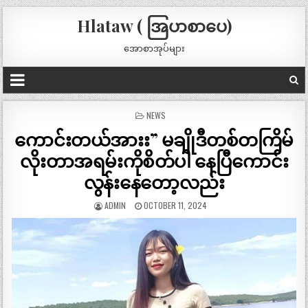
Hlataw ( အြပာစာပေ)
အောစာအုပ်များ
POSTED
NEWS
IN
ကောင်းတယ်အားး” မချိုဒီတစ်တကြိမ်
လိုးတာအရမ်းကိုစိတ်ပါ နေပြီကောင်း
လွန်းနေတော့လည်း
ADMIN
OCTOBER 11, 2024