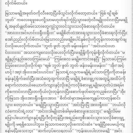
လိုက်မိတယ်။
မြသာမချိုအဖုတ်ဝကိုလီးတေ့ပြီးဖိသွင်းလိုက်တော့တယ်။ “ဗြစ် ဗျိ ဗျစ်
ဘွတ်” ကလေးရဖူးပေလို့သာမဟုတ်ရင်ကွဲပြဲသွားတေဲ့လီးမျိူးဝင်လာပြီးမချို
ရဲ့အဖုတ်နွုတ်ခမ်းသားတွေကျွံသွားဝင်သွားသလိုခံစားရလိုက်တယ်။
“အားးးးးအင်းဟင်းးးရှီးးးရှီးးး” မချိုစိတ်ထဲအားရသွားသလိုခံစားရလိုက်ပြီး
အော်ညည်းလိုက်မိတယ်။မြသာလည်းမချိုပေါင်နှစ်လုံးကိုတွန်းကာတချက်ချ
င်းလိုးပေးလိုက်တယ်။ “ဘွတ် ဖွတ် ဘွတ် ဖန်းးဖန်းးး” “အင်းဟင်းးဟ
င်းးးးးးးးး” အသားကျလေးလိုးပေးလိုက်ပြီးမချိုနို့ကိုကုန်းစို့လိုက်တယ်။ “မ
ချိုနည်းနည်းလေးကြမ်းမယ်” “ကြမ်းလေ မချိုကောင်းနေပြီ” မြသာခပ်ကြမ်း
ကြမ်းလေးလိုးလိုက်ရာ “ဗျစ် ဘွတ် ဖွတ် ဘွတ် ဖန်းးဖန်းးးဖန်းးး” “အိုး! အင့်
ဟင့် ! အာ့! အိုးးးးအင်းးဟင်းးး” မြသာရဲ့လဥကမချိုရဲ့ဖင်သားကြီးကိုတဖန်း
ဖန်းနှင့်ရိုက်ခတ်ပြီးအသံတွေထွက်လာပြီ မချိုရဲ့ခံစားမွု့ကအထွဋ်အထိပ်ကို
ရောက်လာတယ်။ယောက်ကျားနှင့်လိုးစဉ်ကလိုခံစားမွု့မျိုးမဟုတ်ပဲအရမ်း
ကိုကောင်းလာပြီးတကိုယ်လုံးတုန်လာပြီးစောက်ဖုတ်တွေကညှစ်လာပြီး”အိုး
ကိုမြသာ အိုးးအားရှီးးရှီးးးအားး ” စိတ်ထဲမှာအရမ်းကျေနပ်ကာတုန်ဆင်း
သွား တော့တယ်။ “မချိုပြီးသွားပြီးလား” “အင်းပြီးပြီ အားးရှီးးးး” “ဘယ်လို
လဲကောင်းရဲ့လား” “အင်းးးဒါမျိုးတစ်ခါမှမခံစားဖူးသေးဘူး” မချိုလိမ်မ
ပြောပါယောက်ျားနှင့်ရပြီးဒီလိုတုန်ပြီးအရည်တွေစီးဆင်းသွားသလိုခံစားမွု့
မျိုးကို မရရှိသေးပါဘူး။ မြသာကတော့လိုးကောင်းဆဲ။ “မချိုပြီးပေမယ့်ကျ
နော်မပြီးသေးဘူး” “ဆက်လုပ်လေရတယ်” “ကုန်းပေးပါလားမချို” “အင်း