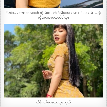
“ဟင်း….. ကောင်လေးနော် ကိုယ်အမ ကို ဒီလိုပဲမေးရလား” “မမ ရယ် …..အဲ့
လိုသဘောမဟုတ်ပါဘူး
ထိန်း လို့မရတော့ဘူး ကွယ်