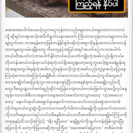
ခဏခဏပေါက်ပေမယ့်လူကငွေကုန်တာလည်းများတယ်။များတာကဘာလဲ
လို့ ဆိုရင်တဏှာပေါ့။အဲဒီကိစ္စဝါသနာအတော် ကြီးတာ။ကုန်တာလဲများတယ်။
ချဲတွက်တာ ကအမှန်တော့ဖြစ်တန်နိုင်စွမ်းဆိုတဲ့အရာကိုမှန်းဆတာပါ။ကလန်
တာကျတွေ၊ဝမ်းချိန်းတွေ ကီးတွေနှင့်အပြင်အရင်အပတ်စဉ်ကဘာပေါက်
တယ်။ဒီအပတ်လဲဘာပေါက်နိုင်တယ်ပေါ့ ပေတံကျိုးတဲ့အခါလည်းရှိတယ်။
ကိုးတန်းဆယ်တန်းမှာသင်ခဲ့ရတဲ့သင်ရိုးတွေနဲ့တော့မတူဘူးပေါ့ဗျာ။ခန့်မှန်းရ
တဲ့အရာတွေပါ။မှန်တဲ့အခါလည်းမှန်သလိုလွဲတဲ့အခါလည်းလွဲမှာပေါ့ ပြောနေ
ကြတဲ့စကားသံကြောင့်မချိုစိတ် ဝင်စားလာတယ်။ဒါပေမယ့်လူသိတွေမပါ
တော့မချိုဝင်မပြောရဲဘူး၊အသာနားစွင့်ပြီးသာနေခဲ့ရတယ်။မချိုလည်းဟို
တွေးဒီတွေးနဲ့လက်ဖက်ရည်ဆိုင်ကပြန်လာခဲ့တယ်။လမ်းဖြတ်ကူးမလို့လုပ်နေ
တုန်းကားတစ်စီးကအနားကနေအတင်းမောင်းကာသွားတော့ “ဟဲ့အမလေး
တော့” နောက်ဆုတ်အရှောင်မှာနောက်ကတယောက်ကလှမ်းဆွဲထားတာခံ
လိုက်ရတယ်။သူဆွဲလို့သာကားကမတိုက်မိတာပါ။မချိုကိုလှမ်းဖက်ထားတာ
ကိုသတိမရသေးပဲရင်ဘတ်ပဲဖိနေမိတယ်။သတိထားမိတာကမချိုဖင်ကြားကို
တခုခုနှင့်ထိသလိုကြောင့် “အိုး ရပြီလေ” မချိုရှက်ကိုးရှက်ကန်းဖြစ်သွားပြီး
ပြောလိုက် တော့ကိုမြသာဆိုတဲ့လူကြီး။ “အမအဆင်ပြေလား” တစိမ်းတစ်