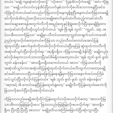
တယ်။ “မချို ကျနော်ဖင်လိုးမလို့” “လိုးလေ” “ပြန်အိပ်လိုက်မချို” “အင်း ကိုမြ
သာ “”မချို ပက်လက်လှန်အိပ်ပြီးလက်နှစ်ဘက်ကိုပေါင်ဘေးကနေပြီးဖင်ဝ
ကိုဖြဲလိုက်တယ်။ဖင်ဝလည်းကိုမြသာလိုးနေကျမို့စူပြီးနေတယ်။ကိုမြသာမချို
ဖင်ကိုတစ်ခါတည်းမလိုးသေးပဲမချိုစောက်ဖုတ်ထဲလီးထည့်ကာဖင်ထဲလီး
အဝင်ချောစောရန်အတွက်လီးကိုအရည်တွေနှင့်စိုရွဲစေလိုက်ပြီးမှမချိုဖြဲထား
ထတဲ့ဖင်ထဲကိုလီးထိုးသွင်းလိုက်တယ် “ဗျစ် ဗြိ ဗျစ် ဘွတ်” “ကျွတ်…အာ့..အ
င်းးးအီးးးးးးးကိုမြသာ” မချိုမှာ လီးဝင်လာတော့ကျွတ်တချက်သပ်ကာအော်
ညည်းတွားလိုက်တော့တယ်။ကိုမြသာ လည်းလီးဝင်ကောင်းအောင်ပြန်
ဆွဲထုတ်ပြီး စောက်ဖုတ်ကိုတခါလိုးလိုက်တယ်။ပြီးမှပြန် ဆွဲထုတ်ကာလီးကို
အဆုံးထိသွင်းပြီးလိုးလိုက်ရာ “အာ့ရှီးးရှီးးး ကိုမြသာမချို ခံနိုင်ပြီ” မချိုလည်း
ဖင်လိုးခံရတာသက်သာလာပြီးဖင်ဇိမ်ရှိလာတော့တယ်။ “ဗျစ် ဘွတ် ဖွတ် ဖွတ်
ဘွတ် ဖန်းးဖန်းးး” “အားးရှီးးးရှီးးးကောင်းတယ် အားးး” ကိုမြသာလီးကို
အဆုံးထိသွင်းကာအဆုံးထိပြန်ဆွဲထုတ်လိုက်တယ်။လီးထွက်လာတော့မချို
ဖင်ခေါင်းလေးဟပြီးတဖြေးဖြေးပြန်စေ့ချိန်မှာကိုမြသာနောက်ထပ်တကြိမ်
ထပ်သွင်းပြီးလိုးလိုက်ပြန်တယ်။ “ဗျစ် ဘွတ် ဖွတ် ဖွတ် ဘွတ် ဖန်းးဖန်းးး”
“အာ့!အင့် အိ ကောင်းနေပြီပြန်မထုတ်နဲ့တော့” မချိုလီးကိုပြန်မထုတ်စေဘဲကို
မြသာကိုဆက်ပြီးလိုးစေလိုက်တယ်။
ကိုမြသာလည်းမချိုအလိုတိုင်းပြန်မထွက်ပဲလိုးပေးလိုက်တော့ “အားးးကိုမြ
သာအီးးးးးမြန်မြန်လိုးပေး”မြသာလည်းမြန်မြန်လိုးပေးလိုက်ရာ “အားးရှီးး
ရှီးးး ပြီးးပြီ ပြီးပြီ အားးးးး” မချိုဒုတိယအကြိမ်မြောက်ပြီးဆုံးသွားပြီး