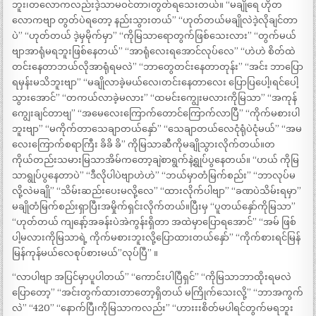
ဘူး၊တလောကလည်းဒဲ့သာမဝင်တာ၊တွတ်ရသေးတယ်။ “မချိုရေ ဟိုတ
လောကဗျာ တွတ်ပဲရတော့ နည်းသွားတယ်” “ဟုတ်တယ်မချိုလဲဒဲ့လိုချင်တာ
ပဲ” “ဟုတ်တယ် ဒဲ့မှမိုက်မှာ” “ကိုမြသာရောတွက်ဖြစ်သေးလား” “တွက်မယ်
ဗျာအာရုံမရဘူးဖြစ်နေတယ်” “အာရုံလေးရအောင်လုပ်လေ” “ဟဲဟဲ စိတ်ထဲ
တင်းနေတာဘယ်လိုအာရုံရမလဲ” “ဘာတွေတင်းနေတာတုန်း” “အင်း ဘာပြော
ရမှန်းမသိဘူးဗျာ” “မချိုလာခဲ့မယ်လေ၊တင်းနေတာလေး ပြောပြပေါ့၊ရင်ပေါ့
သွားအောင်” “တကယ်လာခဲ့မလား” “ထမင်းကျွေးမလားကိုမြသာ” “အကုန်
ကျွေးချင်တာဗျ” “အမေလေးကြောက်တောင်ကြောက်လာပြီ” “ကိုက်မစားပါ
ဘူးဗျာ” “မကိုက်တာသေချာတယ်နှော်” “သေချာတယ်လေငုံရုံပဲငုံမယ်” “အမ
လေးကြောက်စရာကြီး ခိခိ ခိ” ကိုမြသာဆီကိုမချိုသွားလိုက်တယ်။တ
ကိုယ်တည်းသမားမြသာအိမ်ကတော့ချဲစာရွက်နဲ့ရွုပ်ပွနေတယ်။ “ဟယ် ကိုမြ
သာရွုပ်ပွနေတာပဲ” “ဒီလိုပါပဲဗျာဟဲဟဲ” “ဘယ်မှာတံမြက်စည်း” “ဘာလုပ်မ
လို့လဲမချို” “သိမ်းဆည်းပေးမလို့လေ” “ထားလိုက်ပါဗျာ” “ခဏပဲသိမ်းရမှာ”
မချိုတံမြက်စည်းရှာပြီးအမှိုက်ရှင်းလိုက်တယ်။ပြီးမှ “ပူတယ်နှော်ကိုမြသာ”
“ဟုတ်တယ် ကျနော့်အခန်းပဲအဲကွန်းရှိတာ အထဲမှာပြောရအောင်” “အမ် ဖြစ်
ပါ့မလားကိုမြသာရဲ့ ကိုက်မစားဘူးလို့ပြောထားတယ်နှော်” “ကိုက်စားရင်မြန်
မြန်ကုန်မယ်လေစုပ်စားမယ်”လုပ်ပြီ” ။
“လာပါဗျာ အပြင်မှာပူပါတယ်” “ကောင်းပါပြီရှင်” “ကိုမြသာဘာထိုးရမလဲ
ပြောတော့” “အင်းတွက်ထားတာတော့ရှိတယ် မကြိုက်သေးလို့” “ဘာအကွက်
လဲ” “420” “နောက်ပြီ၊ကိုမြသာကလည်း” “ဟားးးစိတ်မပါရင်တွက်မရဘူး