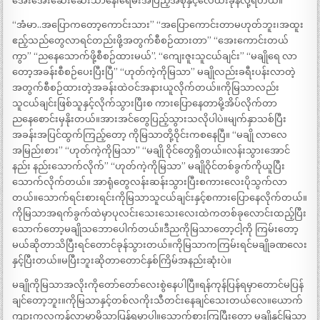
အေးအေးဆေးဆေးသာနေ၊ရေမီးအပြည့်အစုံနှင့်လေထီးခုန်လို့ရတယ်။
“အံမာ..အပြောကတော့ကောင်းသား” “အပြောကောင်းတာမဟုတ်ဘူး၊အထူး
ဧည့်သည်တွေလာရင်တည်းဖို့အတွက်စီစဉ်ထားတာ” “အေးကောင်းတယ်
ကွာ” “ညနေသောက်ဖို့စီစဉ်ထားမယ်”. “ကျေးဇူးသူငယ်ချင်း” “မချိုရေ လာ
တော့အခန်းစီစဉ်ပေးပြီးပြီ” “ဟုတ်ကဲ့ကိုမြသာ” မချိုလည်းခရီးပန်းလာတဲ့
အတွက်စီစဉ်ထားတဲ့အခန်းထဲဝင်အနားယူလိုက်တယ်။ကိုမြသာလည်း
သူငယ်ချင်းဖြစ်သူနှင့်လိုက်သွားပြီးစ ကားပြောနေတာမို့အိပ်လိုက်တာ
ညနေစောင်းမှနိုးတယ်။အားအင်တွေပြည့်သွားသလိုပါပဲ။မျက်နှာသစ်ပြီး
အခန်းအပြင်ထွက်ကြည့်တော့ ကိုမြသာတို့ဝိုင်းကစနေပြီ။ “မချို လာလေ
အမြည်းစား” “ဟုတ်ကဲ့ကိုမြသာ” “မချို ဝိုင်တွေရှိတယ်။လန်းသွားအောင်
နည်း နည်းသောက်လိုက်” “ဟုတ်ကဲ့ကိုမြသာ” မချိုဝိုင်တစ်ခွက်ကိုယူပြီး
သောက်လိုက်တယ်။ အာရုံတွေလန်းဆန်းသွားပြီးစကားလေးပိုသွက်လာ
တယ်။သောက်ရင်းစားရင်းကိုမြသာသူငယ်ချင်းနှင့်စကားပြောနေလိုက်တယ်။
ကိုမြသာအရက်ခွက်ထဲမှာပုလင်းသေးသေးလေးထဲကတစ်ခုလောင်းထည့်ပြီး
သောက်တော့မချိုသဘောပေါက်တယ်။ဒီညကိုမြသာတော့ငါ့ကို ကြမ်းတော့
မယ်ဆိုတာသိပြီးရင်တောင်ခုန်သွားတယ်။ကိုမြသာကကြမ်းရင်မချိုခဏလေး
နှင့်ပြီးတယ်။မပြီးဘူးဆိုတာတောင်နှစ်ကြိမ်အနည်းဆုံးပဲ။
မချိုကိုမြသာအလိုးကိုတော်တော်လေးစွဲနေပါပြီ။ရန်ကုန်ပြန်ရမှာတောင်မပြန်
ချင်တော့ဘူး။ကိုမြသာနှင့်တစ်လကိုးသီတင်းနေချင်သေးတယ်လေ။ယောက်
ကျားကလကုန်လာမှာမို့သာပြန်ရမှာပါ။သောက်စားကြပြီးတော့ မချိုနှင့်မြသာ