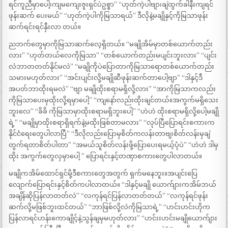
ရင်ကူညီမှာပေါ့၊ကျမကျေးဇူးရှင်ပဲဥစ္စာ” “ဟုတ်ကဲ့ပါဗျာ၊ချဲထွက်ခါနီးကျရင်
ဖုန်းဆက် ပေးမယ်” “ဟုတ်ကဲ့ပါကိုမြသာရယ်” ဒီလိုနဲ့မချိုနှင့်ကိုမြသာဖုန်း
ဆက်ရင်းရင်နှီးလာ တယ်။
ညဘက်တွေမှာကိုမြသာဆက်လေ့ရှိတယ်။ “မချိုအိမ်မှာတစ်ယောက်တည်း
လား” “ဟုတ်တယ်လေကိုမြသာ” “တစ်ယောက်တည်းမပျင်းဘူးလား” “ပျင်း
လဲဘာတတတ်နိုင်မလဲ” “မချိုကိုပဲပြောတာကိုမြသာရောတစ်ယောက်တည်း
သမားမဟုတ်လား” “အင်းပျင်းလို့မချိုဆီဖုန်းဆက်တာပေါ့ဗျာ” “ဒါနှင့်ဒီ
အပတ်ဘာထိုးရမလဲ” “ဗျာ မချိုထိုးစရာမရှိလို့လား” “အာကိုမြသာကလည်း
ကိုမြသာပေးမှထိုးလို့ရမှာပေါ့” “ကျနော်လည်းထိုးချင်တယ်။အကွက်မရှိသေး
ဘူးလေ” “ခိခိ ကိုမြသာမှာထိုးစရာမရှိဘူးပေါ့” “ဟဲဟဲ ထိုးစရာမရှိလို့ပေါ့မချို
ရဲ့” “မချိုမှာထိုးစရာရှိရက်နဲ့မထိုးဖြစ်တာမလား” “လုပ်ပြီပြောရင်းစကားက
နိုင်ငံရေးတွေပါလာပြီ” “ဒီလိုလည်းပြောမှစိတ်ကလန်းတာဗျ၊စိတ်လန်းမှချဲ
တွက်ရတာစိတ်ပါတာ” “အမယ်သူစိတ်လန်းဖို့ပြောပေးရမယ့်ပုံပဲ” “ဟဲဟဲ ဒါမှ
ထိုး အကွက်တွေလှမှာပေါ့ ” ပြောရင်းနှင့်တဏှာစကားတွေပါလာတယ်။
မချိုကအိမ်ထောင်ရှင်မို့ဒီစကားတွေအတွက် ရှက်မနေဘူး။အပျင်းပြေ
လျောက်ပြောရင်းနှင့်စိတ်ကပါလာတယ်။ “ဒါနှင့်မချို ယောက်ျားကအိမ်ဘယ်
အချိန်ဆိုပြန်လာတတ်လဲ” “လကုန်ရင်ပြန်လာတတ်တယ်” “လကုန်ရင်ဖုန်း
ဆက်လို့မဖြစ်ဘူးထင်တယ်” “ဘာဖြစ်လို့လဲကိုမြသာရဲ့” “ဟင်းဟင်းဟိုက
ပြန်လာရင်ဟန်းကောချိုင့်နဲ့သွန်ချမှမဟုတ်လား” “ဟင်းးဟင်းမချိုယောက်ျား