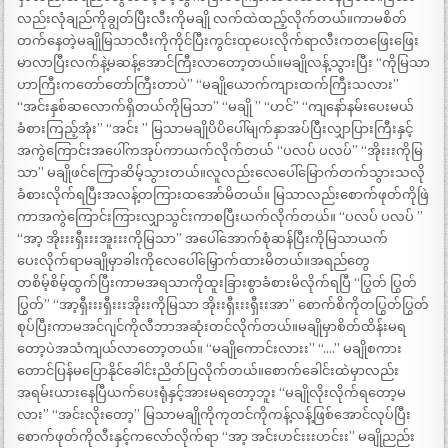
လည်းလုံချည်ကိုချွတ်ပြီးလီးကိုမချို လက်ထဲထည့်လိုက်တယ်။ကာမစိတ်
တက်နေတဲ့မချိုမြသာလီးကိုကိုင်ပြီးကွင်းထုပေးလိုက်ရာလီးကတဖြေးဖြေး
မာလာပြီးလက်နဲ့မဆန့်အောင်ကြီးလာတော့တယ်။မချိုလန့်သွားပြီး “ကိုမြသာ
ဟာကြီးကတော်တော်ကြီးတာပဲ” “မချိုယောက်ကျားထက်ကြီးသလား”
“အင်းနှစ်ဆလောက်ရှိတယ်ကိုမြသာ” “မချို ” “ဟင်” “ကျနော်နမ်းပေးမယ်
ခံစားကြည့်အုံး” “အင်း ” မြသာမချိုပိပိပေါ်မျက်နှာအပ်ပြီးလျှာပြားကြီးနှင့်
အကွဲကြောင်းအပေါ်ကအုပ်ကာယက်လိုက်တယ် “ပလပ် ပလပ်” “အိုးးးကိုမြ
သာ” မချိုဖင်ကြောဆိမ့်သွားတယ်။လူလည်းလေပေါ်မြောက်တက်သွားသလို
ခံစားလိုက်ရပြီးအလန့်တကြားထအော်မိတယ်။ မြသာလည်းစောက်ဖုတ်ကိုဖြဲ
ကာအကွဲကြောင်းကြားလျှာသွင်းကာစပြီးယက်လိုက်တယ်။ “ပလပ် ပလပ် ”
“အာ့ အိုးးးရှီးးးအူးးးကိုမြသာ” အပေါ်အောက်စုံဆန်ပြီးကိုမြသာယက်
ပေးလိုက်ရာမချိုမှာခါးကိုလေပေါ်မြှောက်ထားမိတယ်။အရည်တွေ
တစိမ့်စိမ့်ထွက်ပြီးကာမအရသာကိုထူးခြားစွာခံစားမိလိုက်ရပြီ “ပြွတ် ပြွတ်
ပြွတ်” “အာ့ရှီးးးရှီးးးအိုးးကိုမြသာ အိုးးရှီးးးရှီးးအာ” စောက်စိကိုတပြွတ်ပြွတ်
စုပ်ပြီးကာမအင်ဂျင်ကိုလီဘာအဆုံးတင်လိုက်တယ်။မချိုမှာစိတ်ထိန်းမရ
တော့ပဲအသံကျယ်လာတော့တယ်။ “မချိုကောင်းလားး” “….” မချိုစကား
တောင်ပြန်မပြောနိုင်ခေါင်းညိတ်ပြလိုက်တယ်။စောက်ခေါင်းထဲမှာလည်း
အရမ်းယားနေပြီယက်ပေးရုံနှင့်အားမရတော့ဘူး “မချိုလိုးလိုက်ရတော့မ
လား” “အင်းလိုးတော့” မြသာမချိုကိုကုတင်ကိုကန့်လန့်ဖြစ်အောင်လုပ်ပြီး
စောက်ဖုတ်ကိုလီးနှင့်ကလော်လိုက်ရာ “အာ့ အင်းဟင်းးးဟင်းး” မချိုညည်း