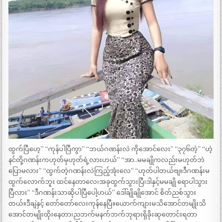
ထွက်ပြီဟေ့” “ကုန်ပါပြီကွာ” “ဘယ်ဂဏန်းလဲ ကိုအောင်လေး” “၃၇၆တဲ့” “ဟဲ့
နင်တို့ဂဏန်းကဟုတ်မှဟုတ်ရဲ့လားဟယ်” “အာ..မမချိုကလည်းမဟုတ်ဘဲ
ပြောမလား” “ထွက်တဲ့ဂဏန်းလဲကြည့်အုံးလေ” “ဟုတ်ပါတယ်ဗျ။ဒီဂဏန်းမ
ထွက်လောက်ဘူး ထင်နေတာလေ၊အခုထွက်သွားပြီ၊ဒါနှင့်မမချို ရောပါသွား
ပြီလား” “ဒီဂဏန်းသာဆိုပါပြီပေါ့ဟယ်” ဒေါ်ချိုချိုအောင် စိတ်ညစ်သွား
တယ်။ဒီချဲနှင့် တော်တော်လေးကုန်နေပြီ။ယောက်ကျားမသိအောင်တမျိုးသိ
အောင်တမျိုးထိုးနေတာ၊ညဘက်မနက်ဘက်ဘုရားရှိခိုးဆုတောင်းရတာ