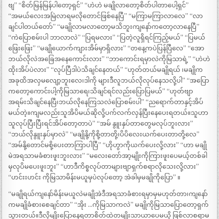
ဗျ” “စိတ်မြန်မြန်ပါတော့ရှင်” “ဟဲဟဲ မချိုလာတော့စိတ်ပါတာပေါ့ရှင်”
“အမယ်လေးအမြဲလာရမလိုတောင်ဖြစ်နေပြီ” “မကြာမကြာလာလေ” “လာ
ချင်ပါတယ်တော်” “မချိုလာမလာတော့မသိဘူးကျနော်ကတော့လာနေပြီ”
“ကဲပြောစမ်းပါ ဘာလာလဲ” “ပြရမလား” “ပြတဲ့လူရှိရင်ကြည့်မယ်” “ပြမယ်
ဖြေးဖြေး” “မချိုယောက်ကျားအိမ်မှာရှိလား” “တနေ့ကပဲပြန်ပြီလေ” “အော
ဘယ်လိုလဲအခြေအနေကောင်းလား” “ဘာကောင်းရမှာလဲကိုမြသာရဲ့” “ဟဲဟဲ
ထိုးအိပ်ပဲလား” “လုပ်ပြီဒါပဲသိချင်နေတယ်” “ဟုတ်တယ်မချိုရယ် ၊မချိုက
အခုထိအလှမလျော့ဘူးလေ၊ဒါကို များဒီလူဘယ်လိုလုပ်နေသလို့ပါ” “အပြော
ကတော့ကောင်းပါ့ကိုမြသာရေ၊သိချင်ရင်လည်းပြောပြမယ်” “ဟုတ်ဗျာ
အရမ်းသိချင်နေပြီ၊ဘယ်လိုနေကြသလဲပြောစမ်းပါ” “ညရောက်တာနှင့်အိပ်
မယ်တဲ့။ကျမလည်းသူအိပိမယ်ဆိုလို့ပက်လက်လှန်ပြီးနေပေးရတယ်။သူဟာ
သူလုပ်ပြီးပြီးရင်အိပ်တော့တာပဲ” “အမ် နွူးနှပ်တာတွေမလုပ်ဘူးလား”
“ဘယ်လိုနွူးနှပ်မှာလဲ” “မချိုနို့ကိုစို့တာတို့၊ပိပိလေးယက်ပေးတာတို့လေ”
“အမ်နို့တောင်မစို့ပေးတာကြာပါပြီ” “ဟိုဟွာကိုယက်ပေးလို့လား” “ဟာ မချို
မဲအရသာမခံစားဖူးဘူးလား” “မလေးတော်အာ့မျိုးကိုကြားဖူးပေမယ့်တစ်ခါ
မှလုပိမပေးဖူးဘူး” “ဟာဒီကိစ္စလုပ်တာများဗျာရှက်စရာလိုသေးလို့လား”
“ဟင်းးဟင်း ကိုမြသာမိန်းမယူမှပဲလုပ်တော့ အဲခါမှမချိုကိုပြော” ။
“မချိုရယ်ကျနော်မိန်းမယူလဲမချိုအဲဒီအရသာခံစားရမှာမှမဟုတ်တာ၊ကျနော်
ကမချိုခံစားစေချင်တာ” “အိုး …ကိုမြသာကလဲ” မချိုကိုမြသာပြောတော့ရှက်
သွားတယ်။ဒီလိုမျိုးပြောနေရတာစိတ်ထဲတမျိုးသာယာပေမယိ့ ဖြစ်လာစရာမ