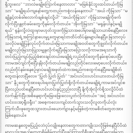
ရှိဘူးလေ” “ဘာလဲမချိုကြောက်နေတာလား” “မဖြစ်နိုင်ဘူးထင်တယ်ကိုမြ
သာ” “မချိုရယ်ကျနော်တွေ့ကတည်းကစွဲလန်းနေတာပါ” “အယ် ကိုမြသာ” “မ
ချိုနှင့်တစ်ခါလောက်ချစ်ချင်လို့ပါ” “အယ်ကိုမြသာ” ကိုမြသာမချိုကိုဖက်
လိုက်ပြီးနွုတ်ခမ်းတွေကိုနမ်းလိုက်တယ်။ “အိုးကိုမြသာ” “မရုန်းပါနှင့်မချို
ရယ်” ရုန်းလို့လဲထူးမှာမဟုတ်ဘူး။ကိုမြသာအပေါ်မှာမချိုသာယာမိနေပြီလေ။
ကိုမြသာရဲ့အကြင်နာပေးမွု့တွေမှာရင်တထိပ်ထိပ်နဲ့မျောပါနေပြီ။ မြသာလုပ်
သလိုပဲမချိုပြန်လုပ်လိုက်တယ်။မြသာကမချိုအဝတ်တွေကိုချွတ်လိုက်တယ်။
မချိုလည်းမြသာပြုသမျှနုလိုက်ရပြီ။မြသာပြောသလိုကာမအရသာကို
တင်းပြည့်ကျပ်ပြည့်ခံစားချင်တယ်။မချိုရဲ့လည်တိုင်တွေကိုနမ်းစုပ်ပေးပြီး
ကာမအင်ဂျင်ကိုစပြီးနှိုးလိုက်တယ်။မချိုလည်တိုင်လေးမော့ပေးလိုက်တယ်။
လည်တိုင်နမ်းနေစဉ်မှာပဲမချိုအဖုတ်ထဲကအရည်ကစထွက်နေပြီ။မချိုစိတ်
တွေထန်လာပြီလေ။ “ပြွတ် ပြွတ် ပြွတ်” “အင်းဟင်းးးဟင်းးယားတယ်ကိုမြ
သာ” နိုွတွေကိုအားရပါးရတပြွတ်ပြွတ်စို့လိုက်တယ်။မချိုရဲ့ကာမအင်ဂျင်စ
ပြီးလည်ပတ်နေပြီ။တဟင်းဟင်းနှင့်ညည်းလာပြီ နို့ကိုအုံလိုက်စို့သလို့ပိပိထဲ
လက်နှိုက်ပြီးအစိနေရာကိုဖြေးဖြေးလေးပွတ်လိုက်တယ်။ “အင့် အင်းဟင်းး
ဟင်းးးးအာ့ရှီးးရှီးး” အစေ့ကလေးကျင်တက်သွားသလိုလူတကိုယ်လုံး
ကြက်သီးဖုတွေထသွားတယ်။ယောက်ျားနှင့်မဖြစ်တဲ့ကာမစိတ်တွေတအား
ဖြစ်နေတယ်။
ကာမဆန္ဒတွေမပြည့်ဝဘဲငုပ်လျိုးနေတာတွေကတာကျိုးသလိုဖြစ်နေပြီပိပိထဲ
မှာလည်းအရည်တွေတစိမ့်စိမ့်ထွက်ပြီးဖင်ကြားထိစီးဆင်းနေပြီလေ။မြသာ