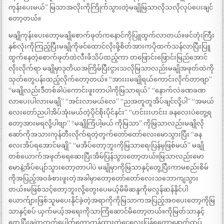
ကုန်းပေးမယ်” မြသာအလိုးကိုကြိုက်သွားတဲ့မချိုမြသာလိုသလိုလုပ်ပေးချင်
တော့တယ်။
မချိုကုန်းပေးတော့မချိုစောက်ဖုတ်ကနောင်ကိုပြူထွက်လာတယ်။ဖင်တုံးကြီး
နှစ်လုံးကိုကြည့်ပြီးမချိုကိုဖင်ထောင်လိုးဖို့စိတ်အားကပိုထက်သန်လာပြီးပြူ
ထွက်နေတဲ့စောက်ဖုတ်ထဲလီးဖိသိပ်ထည့်ကာ တဖြောင်းဖြောင်းမြည်အောင်
လိုးလိုက်ရာ မချိုမှာဒုတိယအကြိမ်ပြီးငွားသလိုမြသာလည်းမချိုအဖုတ်ထဲကို
သုတ်တွေပန်းထည့်လိုက်တော့တယ်။ “အားးးမချိုရယ်ကောင်းလိုက်တာဗျာ”
“မချိုလည်းဒီတစ်ခါပဲကောင်းဖူးတာပါကိုမြသာရယ်” “နောက်လဲခဏခဏ
လာပေးပါလားမချို” “အင်းလာမယ်လေ” “ညအတူတူအိပ်ချင်လို့ပါ” “အမယ်
လေးတော်ညပါအိပ်အုံးမယ်တဲ့ပိုင်စိုးပိုင်နင်း” “ဟင်းးးဟင်းး ခနလေးပဲတွေ့ရ
တော့အားမရလို့ပါဗျာ” “မချိုကြံပါ့မယ် ကိုမြသာ” ကိုမြသာလည်းမချိုလို
ဆော်ကိုအသားကုန်တီးလိုက်ရတဲ့တွက်တော်တော်လေးမောသွားပြီး “ခန
လေးအိပ်ရအောင်မချို” “မအိပ်တော့ဘူးကိုမြသာရေ၊ပြန်မှဖြစ်မယ်” မချို
တစ်ယောက်အဖုတ်ရေဆေးပြီးအိမ်ပြန်သွားတော့တယ်။မြသာလည်းမော
မောနဲ့အိပ်ပျော်သွားတော့တာပါပဲ မချိုမှာကိုမြသာနှင့်တွေ့ပြီးကာမစည်းစိမ်
ကိုအပြည့်အဝခံစားဖူးတဲ့အခါမှာတော့တော်တော်လေးသဘောကျသွား
တယ်။မဖြစ်သင့်တော့ဘူးလို့တွေးပေမယ့်မိမိဆန္ဒကိုမလွန်ဆန်နိုင်ပါ
ယောက်ျားဖြစ်သူမပေးနိုင်ခဲ့တဲ့အရာကိုကိုမြသာကအပြည့်အဝပေးတော့ကိုမြ
သာနှင့်စပ် ယှက်မယ့်အရေးကိုသာကြံဆောင်မိတော့တယ်။ကိုမြတ်သာနှင့်
တွေ့ပြီးချဲတကွက်ပေါက်တော့ကုန်ထားတဲ့ငွေလေးပြန်ရတော့နောက်ထပ်