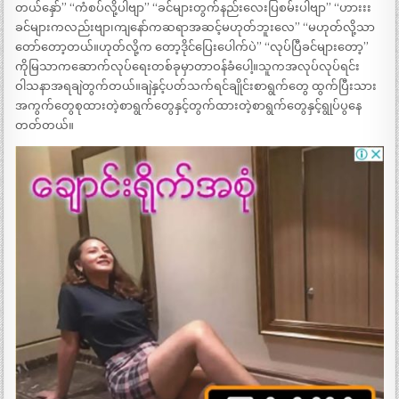
တယ်နှော်” “ကံစပ်လို့ပါဗျာ” “ခင်များတွက်နည်းလေးပြစမ်းပါဗျာ” “ဟားးး
ခင်များကလည်းဗျာ၊ကျနော်ကဆရာအဆင့်မဟုတ်ဘူးလေ” “မဟုတ်လို့သာ
တော်တော့တယ်။ဟုတ်လို့က တော့ဒိုင်ပြေးပေါက်ပဲ” “လုပ်ပြီခင်များတော့”
ကိုမြသာကဆောက်လုပ်ရေးတစ်ခုမှာတာဝန်ခံပေါ့။သူကအလုပ်လုပ်ရင်း
ဝါသနာအရချဲတွက်တယ်။ချဲနှင့်ပတ်သက်ရင်ချိုင်းစာရွက်တွေ ထွက်ပြီးသား
အကွက်တွေစုထားတဲ့စာရွက်တွေနှင့်တွက်ထားတဲ့စာရွက်တွေနှင့်ရွုပ်ပွနေ
တတ်တယ်။