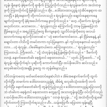
လွန်း ရှိနေတဲ့ နံရံဖက်ကို စူးစိုက် ကြည့်လိုက်သည် ။ ရဲလွန်းဖက်က အသံတခု
ခုကို ကြားလိုက်လို့ ဖြစ်နိုင်သည် ။ အိုး….ဒေါ်ထားထားညွန့် လှဲအိပ်နေရာက ထ
လာပြီ ။ နံရံအနားကို တိုးကပ်လာသည် ။ ရဲလွန်းလည်း ချောင်းနေရာကနေ
မျက်လုံးတွေကို နံရံအပေါက်ကနေ ခွာလိုက်သည် ။ “ ဟေ့..ဟိုဖက်က ရဲလွန်း
မဟုတ်လား…မသာလေး….” ရဲလွန်းလည်း ကြောက်လို့ ဘာမှ ပြန်မပြောဘဲ
ငြိမ်နေသည် ။ အရည်ကြည်တွေ စီးကျနေတဲ့ သူ့လိင်တန်ကိုတော့ ခလယ်
လောက်ကနေ ဆုပ်ကိုင်ထားဆဲ ။ “ ဟဲ့ စောက်ကောင်လေး…နင် ငြိမ်မနေနဲ့..နင်
ချောင်းတာ ငါသိလို့ တမင်တကာ လုပ်ပြနေတာ..နင် ကွင်းထုနေတယ် မဟုတ်
လား…..ဟဲ့ ရဲလွန်း…ငါခေါ်နေတယ်လေ..မကြားဖူးလား…..” ရဲလွန်းလည်း “
ကြားတယ်…ကြီးတော်…” လို့ သံတုန်တုန်နဲ့ ပြန်ဖြေလိုက်သည် ။ “ ဒီဖက်ကို
လာခဲ့..နောက်ဖေးတံခါး စေ့ရုံတင် စေ့ထားတယ်…” “ ဟုတ်..ကြီးတော်….” လို့
ရဲလွန်း ဖြေလိုက်ရင်း ပုဆိုးကို ကောက်ဝတ်ပြီး ထပ်ခိုးပေါ်က ဆင်းသည် ။
လှေခါးဆင်းတဲ့အချိန် ဒူးတွေ က တုန်ခါနေသည် ။
လိင်တန်ကတော့ မတ်မတ်ထောင်နေဆဲပါဘဲ ။ အိမ်အနောက်ဖက်ကို ထွက်
လိုက်ပြီး တဖက်က ဒေါ်ထားထားညွန့်ရဲ့ အိမ်ရဲ့ လှေခါးသုံးထစ်ကို တက်
လိုက်ပြီး နောက်ဖေးတံခါးကို တွန်းကြည့်သည် ။ ဒေါ်ထားထားညွန့် ပြောသလို
ဘဲ တံခါးက စေ့ရုံတင် စေ့ထားတာ တွေ့ရလို့ အသာတွန်းဖွင့်ပြီး ဝင်လိုက်သည်
။ ထပ်ခိုးပေါ်က ဒေါ်ထားထားညွန့်က “ လာခဲ့ ရဲလွန်း….” လို့ အသံတိုးတိုးနဲ့ ခေါ်
လိုက်တာကို ကြားလိုက်ရသည် ။ ဟီး…သန်းဝြေကီး ပြောတာ မှန်နေပြီ