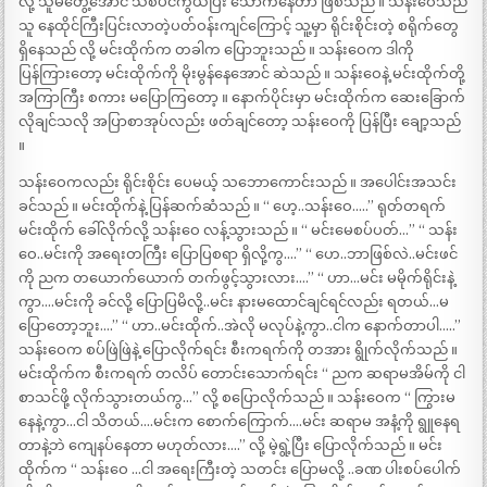
လို့ သူမတွေ့အောင် သစ်ပင်ကွယ်ပြီး သောက်နေတာ ဖြစ်သည် ။ သန်းဝေသည်
သူ နေထိုင်ကြီးပြင်းလာတဲ့ပတ်ဝန်းကျင်ကြောင့် သူ့မှာ ရိုင်းစိုင်းတဲ့ စရိုက်တွေ
ရှိနေသည် လို့ မင်းထိုက်က တခါက ပြောဘူးသည် ။ သန်းဝေက ဒါကို
ပြန်ကြားတော့ မင်းထိုက်ကို မိုးမွန်နေအောင် ဆဲသည် ။ သန်းဝေနဲ့ မင်းထိုက်တို့
အကြာကြီး စကား မပြောကြတော့ ။ နောက်ပိုင်းမှာ မင်းထိုက်က ဆေးခြောက်
လိုချင်သလို အပြာစာအုပ်လည်း ဖတ်ချင်တော့ သန်းဝေကို ပြန်ပြီး ချော့သည်
။
သန်းဝေကလည်း ရိုင်းစိုင်း ပေမယ့် သဘောကောင်းသည် ။ အပေါင်းအသင်း
ခင်သည် ။ မင်းထိုက်နဲ့ ပြန်ဆက်ဆံသည် ။ “ ဟေ့..သန်းဝေ…..” ရုတ်တရက်
မင်းထိုက် ခေါ်လိုက်လို့ သန်းဝေ လန့်သွားသည် ။ “ မင်းမေစပ်ပတ်…” “ သန်း
ဝေ..မင်းကို အရေးတကြီး ပြောပြစရာ ရှိလို့ကွ….” “ ဟေ..ဘာဖြစ်လဲ..မင်းဖင်
ကို ညက တယောက်ယောက် တက်ဖွင့်သွားလား….” “ ဟာ…မင်း မမိုက်ရိုင်းနဲ့
ကွာ….မင်းကို ခင်လို့ ပြောပြမိလို့..မင်း နားမထောင်ချင်ရင်လည်း ရတယ်…မ
ပြောတော့ဘူး….” “ ဟာ..မင်းထိုက်..အဲလို မလုပ်နဲ့ကွာ..ငါက နောက်တာပါ…..”
သန်းဝေက စပ်ဖြဲဖြဲနဲ့ ပြောလိုက်ရင်း စီးကရက်ကို တအား ရွိုက်လိုက်သည် ။
မင်းထိုက်က စီးကရက် တလိပ် တောင်းသောက်ရင်း “ ညက ဆရာမအိမ်ကို ငါ
စာသင်ဖို့ လိုက်သွားတယ်ကွ…” လို့ စပြောလိုက်သည် ။ သန်းဝေက “ ကြွားမ
နေနဲ့ကွာ…ငါ သိတယ်….မင်းက စောက်ကြောက်….မင်း ဆရာမ အနံ့ကို ရွူနေရ
တာနဲ့ဘဲ ကျေနပ်နေတာ မဟုတ်လား….” လို့ မဲ့ရွဲ့ပြီး ပြောလိုက်သည် ။ မင်း
ထိုက်က “ သန်းဝေ …ငါ အရေးကြီးတဲ့ သတင်း ပြောမလို့ ..ခဏ ပါးစပ်ပေါက်