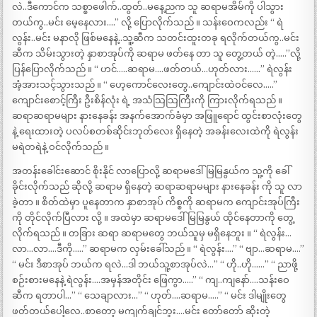
လဲ..ဒီကောင်က သစ္စာဖေါက်..ထွတ်..မနေ့ညက သူ ဆရာမအိမ်ကို ပါသွား
တယ်ကွ..မင်း မေ့နေလား….” လို့ ပြောလိုက်သည် ။ သန်းဝေကလည်း “ ရဲ
လွန်း..မင်း မနာလို ဖြစ်မနေနဲ့..သူ့ဆီက သတင်းထူးတခု ရလိုက်တယ်ကွ..မင်း
ဆီက သိမ်းသွားတဲ့ နှာစာအုပ်ကို ဆရာမ ဖတ်နေ တာ သူ တွေ့တယ် တဲ့…..”လို့
ပြန်ပြောလိုက်သည် ။ “ ဟင်…..ဆရာမ….ဖတ်တယ်…ဟုတ်လား……” ရဲလွန်း
အံ့အားသင့်သွားသည် ။ “ ဟေ့ကောင်လေးတွေ..ကျောင်းထဲဝင်လေ…..”
ကျောင်းစောင့်ကြီး ဦးစိန်လုံး ရဲ့ အသံသြသြကြီးကို ကြားလိုက်ရသည် ။
ဆရာဆရာမများ နားနေခန်း အနက်အောက်ခံမှာ အဖြူရောင် ထွင်းစာလုံးတွေ
နဲ့ ရေးထားတဲ့ ပလပ်စတစ်ဆိုင်းဘုတ်လေး ရှိနေတဲ့ အခန်းလေးထဲကို ရဲလွန်း
မရဲတရဲနဲ့ ဝင်လိုက်သည် ။
အတန်းခေါင်းဆောင် စိုးနိုင် လာပြောလို့ ဆရာမဒေါ်မြမြနွယ်က သူ့ကို ခေါ်
ခိုင်းလိုက်သည် ဆိုလို့ ဆရာမ ရှိနေတဲ့ ဆရာဆရာမများ နားနေခန်း ကို သူ လာ
ခဲ့တာ ။ စိတ်ထဲမှာ ပူနေတာက နှာစာအုပ် ကိစ္စကို ဆရာမက ကျောင်းအုပ်ကြီး
ကို တိုင်လိုက်ပြီလား လို့ ။ အထဲမှာ ဆရာမဒေါ်မြမြနွယ် ထိုင်နေတာကို တွေ့
လိုက်ရသည် ။ တခြား ဆရာ ဆရာမတွေ ဘယ်သူမှ မရှိနေဘူး ။ “ ရဲလွန်း…
လာ…လာ….ဒီကို…..” ဆရာမက လှမ်းခေါ်သည် ။ “ ရဲလွန်း….” “ ဗျာ…ဆရာမ….”
“ မင်း ဒီစာအုပ် ဘယ်က ရလဲ…ဒါ ဘယ်သူ့စာအုပ်လဲ…” “ ဟို..ဟို……” “ ညာဖို့
စဉ်းစားမနေနဲ့ ရဲလွန်း….အမှန်အတိုင်း ဖြေကွာ…..” “ ကျ..ကျနော်….သန်းဝေ
ဆီက ရတာပါ…” “ သေချာလား…” “ ဟုတ်….ဆရာမ…..” “ မင်း ဒါမျိုးတွေ
ဖတ်တယ်ပေါ့လေ..စာတော့ မကျက်ချင်ဘူး….မင်း တော်တော် ဆိုးတဲ့