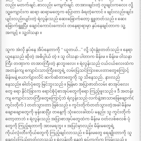
လည်း မတက်ချင်..စာလည်း မကျက်ချင်. တအားဖျင်းတဲ့ လူဖျင်းကလေး လို့
သူ့ကျောင်းက ဆရာ ဆရာမတွေက ပြောတာ ခံရတဲ့ကောင် ။ ဖျင်းလည်းဖျင်း
ပျင်းလည်းပျင်းတဲ့ ရဲလွန်းသည် ဆေးခြောက်တော့ ရွူတတ်သည် ။ ဆေး
ခြောက်ရွူပြီး ချောင်ကောင်းကောင်း တနေရာရာမှာ နှပ်နေချင်တာက သူ့
အကျင့် ။ သူ့ဝါသနာ ။
သူက အဲလို နှပ်နေ အိပ်နေတာကို “ ယူတယ်…” လို့ သုံးနွုံးတတ်သည် ။ နေရာ
ယူနေသည် ဆိုတဲ့ အဓိပ္ပါယ် တဲ့ ။ သူ ဝါသနာ ပါတာက မိန်းမ ။ မိန်းမ ဝါသနာ
ကြီး တဏှာက တအားကြီးတဲ့ နှာဘူးလေး ။ ရဲလွန်းသည် ငယ်ငယ်လေးထဲက
အတန်းကျ ကျောင်းသားကြီးတွေရဲ့ လမ်းပြသင်ကြားပေးတာတွေကြောင့်
မိန်းမနဲ့ ယောက်ျားလိင် ဆက်ဆံတာတွေကို သူ သိနေသည်.. နားလည်
နေသည်။ ဓါတ်ပုံတွေ မြင်ဘူးသည် ။ မြန်မာ အပြာဇာတ်လမ်း စာအုပ်လေး
တွေ ရော နိုင်ငံခြားက ရောင်စုံပုံစာအုပ်တွေကိုရော ကြည့်ဖူးသည် ။ ဒီ အတန်း
ကျ ကျောင်းသားကြီးတွေကြောင့်ဘဲ ရဲလွန်းသည် လက်နဲ့အာသာဖြေဖျောက်(
ကွင်းတိုက် ) တတ်သွားတာ ဖြစ်သည် ။ ကွင်းတိုက်တတ်သွားတဲ့အခါ မိန်းမ
ချောချောတွေကို မှန်းဆပြီး တနေ့ကို သုံးလေးခါထပ် မနည်း သူ ကွင်းတိုက်
တော့တာဘဲ ။ ရဲလွန်းသည် အပြာစာအုပ်တွေထဲက မိန်းမ ဝတ်လစ်စလစ် ပုံ
တွေကို ကြည့်ရတာကို အားမရဘူး ။ အပြင်မှာလည်း မိန်းမတွေရဲ့
ကိုယ်လုံးတီးကိုယ်တွေကို ကြည့်ချင်လာသည် ။ မိန်းမတွေ ရေချိုးတာကို သူ
ချောင်းကြည့်တတ်လာသည် ။ ရဲလွန်းတို့ နေတဲ့ ရပ်ကွက်က ကြမ်းသည် ။