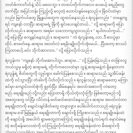
ဘတ်စ်ကားဂိတ်နဲ့ သိပ် မဝေးဘူး ။ တထပ်တိုက်ကလေး ပေမယ့် ရေညှိတွေ
တက်ပြီး အပြင်ဘန်း ကြည့်လို့ မလှတဲ့ ဟောင်းနွမ်းနေသည် ။ ခြံဝင်းထဲမှာ
လည်း မြက်ပင်တွေ ခြုံနွယ်တွေက ထူထပ်နေသည် ။ ရဲလွန်းလည်း “ တနေ့ကျ
ရင် ကျနော် လာပြီး ဆရာမရဲ့ ခြံကို ရှင်းပေးချင်တယ်…” လို့ ဆရာမကို ပြော
လိုက်သည် ။ ဆရာမက အရမ်း သဘောကျသွားသည် ။ “ ရပါတယ်ကွယ်….”
လို့ ပြောပြီး ကျေနပ်နေသည် ။ ဆရာမက “ ကဲ ရဲလွန်းရေ..လာ..ဒီ စားပွဲမှာ
ထိုင်..စာဖတ်နေ..ဆရာမ အဝတ်လဲ ရေမိုးချိုးလိုက်အုံးမယ်….ပြီးတော့ စာသင်
ကြတာပေါ့..မင်း ဘိုက်ဆာလား..” လို့ ပြောလိုက်သည် ။
ရဲလွန်းက “ကျနော် ဘိုက်မဆာပါဘူး..ဆရာမ….” လို့ ပြန်ဖြေသည် ။ တခြားလူ
ဘယ်သူမှ မရှိတဲ့ ဆရာမရဲ့ တိုက်ကလေးထဲမှာ သူနဲ့ ဆရာမနဲ့ဘဲ ရှိနေတာက
ရဲလွန်ူရဲ့ စိတ်တွေကို လွုပ်ရှား ဖေါက်ပြန်စေသည် ။ ဆရာမသည် သူ့အိပ်ခန်း
ထဲကို ဝင်သွားပြီး တံခါးကို ပိတ်လိုက်သည် ။ ရဲလွန်းသည် ဆရာမတော့ မကြာ
ခင်မှာ ကျောင်းဝတ်စုံကို ချွတ်ပြီး အိမ်နေရင်း အဝတ်အစားကို လဲတော့
မည်..ရေချိုးမည် လို့လည်း ပြောတာမို့ ကိုယ်တုံးလုံးကြီး ဖြစ်တော့မည် လို့
အတွေးတွေ ဝင်ပြီး လိင်တန် မတ်မတ်ထောင်နေသည် ။ ဆရာမ အဝတ်လဲတာ
ရေချိုးတာကို ချောင်းချင်စိတ်တွေ တဖွားဖွား ပေါ်ပေါက်လာသည် ။ရဲလွန်း
ဆရာမ ဒေါ်မြမြနွယ် ရေချိုးတာကို ချောင်းဖို့ ကြိုးစားသည် ။ ရေချိုးခန်းထဲ
ကို ချောင်းဖို့ အပေါက် ရှာမတွေ့တာကြောင့် ရေချိုးခန်းနဲ့ ကပ်ရက် မှောင်မဲနေ
တဲ့ စတိုခန်းလေးထဲကို ဝင်ကြည့်လိုက်တော့ ရေချိုးခန်းထဲက မီးရောင်ကို
သုံးထပ်သားနံရံက အပေါက်လေးတွေကနေ တွေ့လိုက်ရလို့ သူ တအား