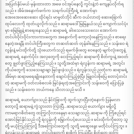
အပြတ်နှိပ်မယ် မှန်းထားတာ အဖေ ဝင်အုပ်နေလို့ ကွင်းနဲ့ဘဲ ကျေနပ်လိုက်ရ
သည် ။ အိမ်အနောက်ဖက်က သရက်ပင်ကြီးရဲ့ အောက်မှာ
အေးအေးဆေးဆေး ထိုင်ရင်း မာမွတ်ဘိုင် ဆီက ဝယ်လာတဲ့ ဆေးခြောက်
ထုပ်လေးကို ထုတ်ယူလိုက်သည် ။ ဆရာမဒေါ်မြမြနွယ်သည် ကျောက်သင်ပုံး
မှာ မြေဖြူနဲ့ စာရေးနေသည် ။ ဆရာမရဲ့ ခါးသေးသေးလေး အောက်က
တင်ပါးဝိုင်းဝိုင်းကားကားတွေက အနောက်ကို ကော့လုံးနေကြသည် ။ စာရေး
နေတဲ့အချိန် တင်ပါးကြီးတွေက တဆတ်ဆတ် တုန်ခါနေကြသည် ။ သန်းဝေ ရဲ
လွန်းနဲ့ မင်းထိုက်တို့ သုံးယောက်သည် ရမက်ခိုးတွေ ဝေနေတဲ့ မျက်လုံးတွေနဲ့
ဆရာမရဲ့ နောက်ပိုင်း အလှတွေကို ငေးကြည့်ရင်း ဆရာမကို စိတ်ကူးနဲ့ အဝတ်
တွေ ချွတ်ခွာကြည့်နေကြသည် ။ သူတို့အထဲမှာ ရဲလွန်းက ဆရာမရဲ့ အတွင်း
ကိုယ်တွေကို သေသေချာချာ မြင်ဖူးခဲ့သည် ။ ရဲလွန်းသည် ညတုံးက ဆရာမရဲ့
အိမ်မှာ ဆရာမရေချိုးနေတာကို ချောင်းကြည့်ခဲ့ပြီး ဖြူဝင်းစိုပြေ တောင့်တင်း
တဲ့ ဆရာမကို ဝတ်လစ်စလစ် မြင်ခဲ့ရတဲ့အကြောင်းကို သန်းဝေကို ပြောပြခဲ့
သည် ။ သန်းဝေက ဘယ်ကနေ သိလာသည် မသိ ။
ဆရာမရဲ့ ယောက်ျားသည် နိုင်ငံခြားကို ထွက်သွားပြီးတဲ့နောက် ပြန်မလာ
တော့လို့ ဆရာမနဲ့ ကွဲသွားတာ ကြာပြီ…ဆရာမသည် ယောက်ျား မရှိလို့
ကာမရာဂစိတ်တွေ ထကြွလိုလားနေမှာ သေချာသည်..ဆရာမ ကို ကြံစည်ရင်
အောင်မြင်နိုင်သည် လို့ ရဲလွန်းကို မြှောက်ပင့်ပေးသည် ။ မင်းထိုက်ကိုတော့ သူ
တို့ မယုံကြည်ကြလို့ ဒီအကြောင်းတွေကို သူတို့ မဆွေးနွေး မတိုင်ပင်ကြဘူး ။
ရဲလွန်းသည် ဆရာမရဲ့ တင်ပါးတွေကို စူးစိုက် ကြည့်ပြီး စိတ်တွေ ထကြွ