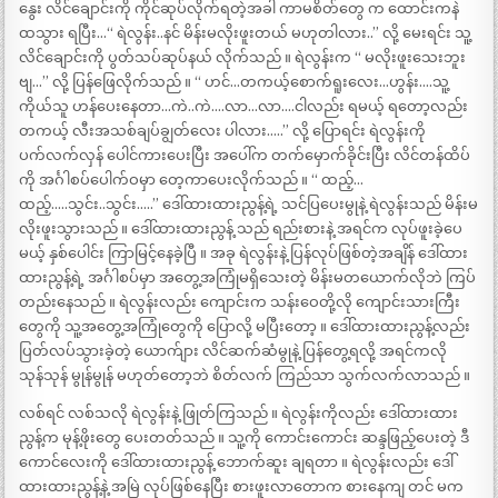
နွေး လိင်ချောင်းကို ကိုင်ဆုပ်လိုက်ရတဲ့အခါ ကာမစိတ်တွေ က ထောင်းကနဲ
ထသွား ရပြီး…“ ရဲလွန်း..နင် မိန်းမလိုးဖူးတယ် မဟုတါလား..” လို့ မေးရင်း သူ့
လိင်ချောင်းကို ပွတ်သပ်ဆုပ်နယ် လိုက်သည် ။ ရဲလွန်းက “ မလိုးဖူးသေးဘူး
ဗျ…” လို့ ပြန်ဖြေလိုက်သည် ။ “ ဟင်…တကယ့်စောက်ရူးလေး…ဟွန်း….သူ့
ကိုယ်သူ ဟန်ပေးနေတာ…ကဲ..ကဲ….လာ…လာ….ငါလည်း ရမယ့် ရတော့လည်း
တကယ့် လီးအသစ်ချပ်ချွတ်လေး ပါလား…..” လို့ ပြောရင်း ရဲလွန်းကို
ပက်လက်လှန် ပေါင်ကားပေးပြီး အပေါ်က တက်မှောက်ခိုင်းပြီး လိင်တန်ထိပ်
ကို အင်္ဂါစပ်ပေါက်ဝမှာ တေ့ကာပေးလိုက်သည် ။ “ ထည့်…
ထည့်…..သွင်း..သွင်း…..” ဒေါ်ထားထားညွန့်ရဲ့ သင်ပြပေးမွုနဲ့ ရဲလွန်းသည် မိန်းမ
လိုးဖူးသွားသည် ။ ဒေါ်ထားထားညွန့် သည် ရည်းစားနဲ့ အရင်က လုပ်ဖူးခဲ့ပေ
မယ့် နှစ်ပေါင်း ကြာမြင့်နေခဲ့ပြီ ။ အခု ရဲလွန်းနဲ့ ပြန်လုပ်ဖြစ်တဲ့အချိန် ဒေါ်ထား
ထားညွန့်ရဲ့ အင်္ဂါစပ်မှာ အတွေ့အကြုံမရှိသေးတဲ့ မိန်းမတယောက်လိုဘဲ ကြပ်
တည်းနေသည် ။ ရဲလွန်းလည်း ကျောင်းက သန်းဝေတို့လို ကျောင်းသားကြီး
တွေကို သူ့အတွေ့အကြုံတွေကို ပြောလို့ မပြီးတော့ ။ ဒေါ်ထားထားညွန့်လည်း
ပြတ်လပ်သွားခဲ့တဲ့ ယောက်ျား လိင်ဆက်ဆံမွုနဲ့ ပြန်တွေ့ရလို့ အရင်ကလို
သုန်သုန် မွုန်မွုန် မဟုတ်တော့ဘဲ စိတ်လက် ကြည်သာ သွက်လက်လာသည် ။
လစ်ရင် လစ်သလို ရဲလွန်းနဲ့ ဖြုတ်ကြသည် ။ ရဲလွန်းကိုလည်း ဒေါ်ထားထား
ညွန့်က မုန့်ဖိုးတွေ ပေးတတ်သည် ။ သူ့ကို ကောင်းကောင်း ဆန္ဒဖြည့်ပေးတဲ့ ဒီ
ကောင်လေးကို ဒေါ်ထားထားညွန့် ဘောက်ဆူး ချရတာ ။ ရဲလွန်းလည်း ဒေါ်
ထားထားညွန့်နဲ့ အမြဲ လုပ်ဖြစ်နေပြီး စားဖူးလာတောက စားနေကျ တင် မက