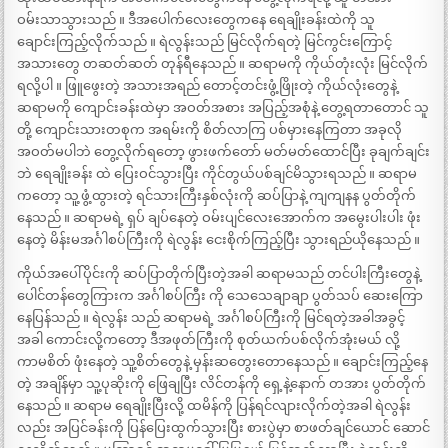
ဝမ်းသာသွားသည် ။ ဒီအပေါက်လေးတွေကနေ ရေချိုးခန်းထဲကို သူ
ချောင်းကြည့်လိုက်သည် ။ ရဲလွန်းသည် မြင်လိုက်ရတဲ့ မြင်ကွင်းကြောင့်
အသားတွေ တဆတ်ဆတ် တုန်ရီနေသည် ။ ဆရာမကို ကိုယ်တုံးလုံး မြင်လိုက်
ရလို့ပါ ။ ဖြူဖွေးတဲ့ အသားအရည် တောင့်တင်းဖွံ့ဖြိုးတဲ့ ကိုယ်လုံးတွေနဲ့
ဆရာမကို ကျောင်းခန်းထဲမှာ အဝတ်အစား အပြည့်အစုံနဲ့ တွေ့ရတာတောင် သူ
တို့ ကျောင်းသားတစုက အရမ်းကို စိတ်လာကြ ပစ်မှားနေကြတာ အခုလို
အဝတ်မပါဘဲ တွေ့လိုက်ရတော့ ဖွားဖက်တော် မတ်မတ်ထောင်ပြီး ခုချက်ချင်း
ဘဲ ရေချိုးခန်း ထဲ ပြေးဝင်သွားပြီး ကိုင်တွယ်ပစ်ချင်မိသွားရသည် ။ ဆရာမ
ကတော့ သူ့ဖွံ့ထွားတဲ့ ရင်သားကြီးနှစ်လုံးကို ဆပ်ပြာနဲ့ ကျကျနန ပွတ်တိုက်
နေသည် ။ ဆရာမရဲ့ ရှပ် ချပ်နေတဲ့ ဝမ်းပျင်လေးအောက်က အမွေးပါးပါး ဖုံး
နေတဲ့ မိန်းမအင်္ဂါစပ်ကြီးကို ရဲလွန်း ငေးစိုက်ကြည့်ပြီး သွားရည်ယိုနေသည် ။
ကိုယ်အပေါ်ပိုင်းကို ဆပ်ပြာတိုက်ပြီးတဲ့အခါ ဆရာမသည် တင်ပါးကြီးတွေနဲ့
ပေါင်တန်တွေကြားက အင်္ဂါစပ်ကြီး ကို သေသေချာချာ ပွတ်သပ် ဆေးကြော
နေပြန်သည် ။ ရဲလွန်း သည် ဆရာမရဲ့ အင်္ဂါစပ်ကြီးကို မြင်ရတဲ့အခါအခွင့်
အခါ ကောင်းလို့ကတော့ ဒီအဖုတ်ကြီးကို စုတ်ယက်ပစ်လိုက်အုံးမယ် လို့
ကာမစိတ် ဖုံးနေတဲ့ သူ့စိတ်တွေနဲ့ မှန်းဆတွေးတောနေသည် ။ ချောင်းကြည့်နေ
တဲ့ အချိန်မှာ သူ့ပုဆိုးကို ဖြေချပြီး လိင်တန်ကို ရှေ့နဲ့နောက် တအား ပွတ်တိုက်
နေသည် ။ ဆရာမ ရေချိုးပြီးလို့ ထမိန်ကို ပြန်ရင်လျားလိုက်တဲ့အခါ ရဲလွန်း
လည်း အပြင်ခန်းကို ပြန်ပြေးထွက်သွားပြီး စားပွဲမှာ စာဖတ်ချင်ယောင် ဆောင်