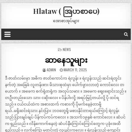
Hlataw ( အြပာစာပေ)
အောစာအုပ်များ
POSTED
NEWS
IN
ဆာနေသူများ
ADMIN
MARCH 11, 2025
ဒီ ဇာတ်လမ်းမှာ အဓိက ဇာတ်ကောင်က ရဲလွန်း ။ ရဲလွန်းသည် ဆင်းရဲတွင်း
နက်တဲ့ အခြေခံ လူတန်းစား မိသားစုထဲမှာ ပေါက်ဖွားလာတဲ့ ကောင်လေး တ
ယောက် ။ အဖေက စက်ရုံတရုံက အလုပ်သမား ။ အမေက ဈေးရောင်းသည် ။
တဦးတည်းသော သား ငဆိုးလေး ။ ပိန်ပါးလို့ အရပ်မြင့်တယ်လို့ ပို ထင်ရ
သည် ။ ငယ်ငယ်ထဲက အစားထက် ကစားကို ပိုမက်နေခဲ့တာမို့
ရယ်..မရှိဆင်းရဲသား နင်းပြား ဘဝတွေမို့ မစားနိုင်တာရယ်ကြောင့် ရဲလွန်း
သည် ပြားချပ်ချပ် ပိန်ကပ်ကပ်ကလေး ။ အသက်၁၉နှစ် ကောင်လေး ။ ဆံပင်
က ရှည်သည် ။ လိန်ကောက်နေတဲ့ ဆံပင်နီကြောင်ကြောင်တွေက ပုခုံးအထိ
ရှည်သည် ။ လက်ကြော မတင်းတဲ့ လူပျင်းကလေး ။ ရဲလွန်းသည် ကျောင်း