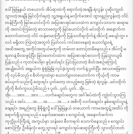
ဒေါ်မြမြနွယ် တယောက် အိပ်ရာထဲကို ရောက်တဲ့အချိန် ရဲလွန်း ပုဆိုးကျွတ်
သွားတဲ့အချိန် မြင်လိုက်ရတဲ့ သူ့အရွယ်နဲ့ မလိုက်အောင် ထွားရှည်လွန်းတဲ့ လိင်
တန်ကြီးကို မြင်ယောင်လိုက် အပြာစာအုပ်လေးထဲက ကျောင်းသားက ဆရာမ
ကို အတင်းကြမ်းတဲ့ စာသားတွေကို မြင်ယောင်လိုက် မင်းထိုက် အနောက်က
ထောက်ထားတဲ့ လိင် တန်မာမာကြီးကို ပြန်သတိရလိုက်နဲ့ အိပ်လို့ မပျော်ဘူး ။
လင် မရှိတာ ကြာတဲ့အတွက် ပြတ်လပ် ကင်းဝေးနေတဲ့ ယောက်ျားရဲ့
အထိအတွေ့ အကိုင်အတွယ်တွေကို တမ်းတ တောင့်တမိနေသည် ။ အိပ်လို့ မ
ရတာနဲ့ မီးထဖွင့်ပြီး ခြင်းတောင်းထဲက အပြာစာအုပ်လေးကို ပြန်သွားယူမိ
ပြန်သည် ။ ကုတင်ပေါ်မှာ ဖွင့်ဖတ်ရင်း ပြင်းပြလာတဲ့ စိတ်အစဉ်ကြောင့်
အပျိုပေါက် အရွယ်က စွဲစွဲမြဲမြဲ လုပ်ခဲ့ဘူးတဲ့ လက်နဲ့ ပွတ်ပြီး အာသာဖြေတာ
ကို လုပ်မိသည် ။ စိတ်ကူးထဲမှာ ယောက်ျားတယောက်က ကိုယ့်ကို ကာမ
စပ်ယှက်သည်လို့ တွေးရင်း ပွတ်တော့ တပည့်တွေ ဖြစ်တဲ့ ရဲလွန်း…မင်းထိုက်
တို့ကို စိတ်ကူးယဉ်မိသည် ။ ပွတ်…ပွတ်..ပွတ်…အိုး……
အိုး…….အား…….အား……..လက်ချောင်းတွေက အင်္ဂါစပ်ထဲကို ကျွံဝင်သွားကြ
သည် ။ အင်း……..အ…….အ………..အ…….။ အစိကို လက်ချောင်း နှစ်ချောင်းပူးနဲ့
ချေရင်း အရည်တွေ စိုစိုရွဲလို့ ဒေါ်မြမြနွယ် တယောက် ကာမအထွဋ်အထိပ် ကို
ရောက်ရှိသွားရသည် ။ မနက်စောစော ။ ကျောင်းရဲ့ အနောက်ဖက်က
ကုက္ကိုပင်ကြီးရဲ့ အကွယ်မှာ သန်းဝေ စီးကရက် သောက်နေသည် ။ ကျောင်း
စောင့်ကြီး ဦးစိန်လုံး တွေ့သွားရင် ကျောင်းအုပ်ဆရာကြီးကို သွားတိုင်တတ်