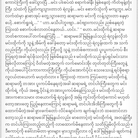
ကောင်ကြီးကို ခေါ်သွားပြီ …မင်း ပါးစပ်ထဲ ရောက်ခါနီး ဖြစ်နေတဲ့ ကိတ်မုန့်တုံး
ကြီး သဲထဲကို ပြုတ်ကျသွားတာဘဲ ရဲလွန်း….မင်း စောက်သုံးကို မကျဘူး..မင်း
လက်ထဲမှာ နှာစာအုပ် တွေ့သွားတော့ ဆရာမက မင်းကို လန့်သွားတာ နေမှာ
ပေါ့…စောက်ရူးရဲ့….” “ ဟာ..မသိပါဘူးဗျာ…ခင်ဗျားကလည်း ညစ်နေရတဲ့
ကြားထဲ စောက်ပစ်လာတင်နေတယ်…ဟင်း..” “ ဟော..မင်းထိုက်နဲ့ ဆရာမ
ဘတ်စကားပေါ် တက်နေကြပြီ …. ” ဆရာမဒေါ်မြမြနွယ်သည် ရဲလွန်းလိုဘဲ
မင်းထိုက်ကို သူနဲ့ အိမ်ကို ခေါ်ခဲ့တော့ မင်းထိုက်သည် ရဲလွန်းထက် အ သက်
လည်းကြီး ကိုယ်လုံးလည်း ကြီးလို့ သူနဲ့ ဘတ်စ်စကားထဲ ပူးပူးကပ်ကပ် စီး
ကြရတဲ့အခါ ရင်ဖိုသလိုလို ဖြစ်မိနေသည် ။ မင်းထိုက်သည် ရုပ်ရှင်မင်းသား
ဖြစ်လိုတာကြောင့် ဝိတ်မတဲ့အတွက် လက်မောင်းအိုး တုတ်တုတ်ကြီးတွေနဲ့
ကိုယ်အပေါ်ပိုင်းကားကားကြီးကြီး ကိုယ်အောက်ပိုင်း သေးသေးနဲ့ ရင်ဖိုစရာ
လူငယ်တယောက် မဟုတ်လား ။ ဒီကြားထဲ့ ကားက ကြပ်တော့ မင်းထိုက်နဲ့
ဆရာမတို့ တအား ပူးကပ်မိနေရတဲ့အခါ ဆရာမရဲ့ တင်ပါးကြီးတွေက မင်း
ထိုက်ရဲ့ ကိုယ် အရှေ့ပိုင်းနဲ့ တအားပူးကပ်မိနေကြသည် ။ မင်းထိုက်သည်
အားကစားသမား တယောက်မို့ ရဲလွန်းလို အမြဲ ကွင်းတိုက်တဲ့ကောင် မဟုတ်
တော့အားတွေ ပြည့်နေတာကြောင့် ဆရာမရဲ့ တင်ပါးအိအိကြီးတွေကို ဖိ
ထောက်မိတဲ့အခါ ဖွားဖက်တော် လိင်ချောင်းက ချက်ချင်းဘဲ ထထောင်လာ
တော့သည် ။ ဆရာမဒေါ်မြမြနွယ်လည်း မာတောင့်တဲ့ မင်းထိုက်ရဲ့ အတန်ကြီး
က တင်ပါးကြားတည့်တည့်ကို လာထောက်မိနေတာကို သတိပြုမိလိုက်သည် ။
ဒီကောင့်ကို ခေါ်လာမိတာ မှားများ မှားသွားပြီလား လို့ ဒေါ်မြမြနွယ် ဖျတ်ကနဲ
ခေါင်းထဲမှာ တွေးလိုက်မိသည် ။ ဒီကောင်က ရဲလွန်းလို ပိန်ညောင်ညောင်