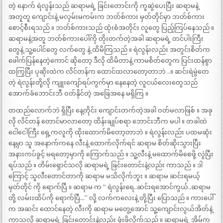
တဲ့ နောက် ရဲလွန်းသည် ဆရာမရဲ့ ခြင်းတောင်းကို ကူဆွဲပေးပြီး ဆရာမနဲ့
အတူတူ ကျောင်းနဲ့ မလှမ်းမကမ်းက ဘတ်စ်ကား မှတ်တိုင်မှာ ဘတ်စ်ကား
စောင့်စီးရသည် ။ ဘတ်စ်ကားသည် ထုံးစံအတိုင်း လူတွေ ပြည့်ကြပ်နေသည် ။
ဆရာမနဲ့အတူ ဘတ်စ်ကားပေါ်ကို တိုးတက်တဲ့အခါ ဆရာမရဲ့ တင်ပါးကြီး
တွေနဲ့ သူ့ပေါင်တွေ လက်တွေ နဲ့ ထိမိကြသည် ။ ရဲလွန်းလည်း အတွင်းစိတ်က
ဖေါက်ပြန်နေတဲ့ကောင် ဆိုတော့ ဒီလို ထိမိတာနဲ့ ကာမစိတ်တွေက ပြင်းထန်စွာ
ထကြွပြီး ပုဆိုးထဲက လိင်တန်က ထောင်ထလာတော့တာဘဲ ..။ ဆင်းရဲမွဲတေ
တဲ့ ရဲလွန်းတို့လို ကျူးကျော်ရပ်ကွက်မှာ နေနေတဲ့ လူငယ်လေးတွေသည်
အောက်ခံဘောင်းဘီ ဝတ်နိုင်တဲ့ အခြေအနေ မရှိကြ ။
တထည်လောက်ဘဲ ရှိပြီး နေ့တိုင်း ကျောင်းတက်တဲ့အခါ ဝတ်မလာဖြစ် ။ အခု
လို လိင်တန် တောင်မာလာတော့ ထိန်းချုပ်စရာ ဘောင်းဘီက မပါ ။ တခါထဲ
ငေါငေါကြီး ရှေ့ကလူကို ထိုးထောက်မိတော့တာဘဲ ။ ရဲလွန်းလည်း ပထမဆုံး
နေ့မှာ သူ အနောက်ကနေ လီးနဲ့ ထောက်လိုက်ရင် ဆရာမ စိတ်ဆိုးသွားပြီး
အနားကပ်ခွင့် မရတော့မှာကို ကြောက်သည် ။ သူ့လီးနဲ့ မထောက်မိစေဖို့ လွဲပြီး
ရပ်သည် ။ တိမ်းရှောင်သလို ဆရာမရဲ့ ခြင်းတောင်းနဲ့လည်း ကာသည် ။ ဒါ
ကြောင့် သူလီးတောင်တာကို ဆရာမ မသိလိုက်ဘူး ။ ဆရာမ ဆင်းရမယ့်
မှတ်တိုင် ကို ရောက်ပြီ ။ ဆရာမ က “ ရဲလွန်းရေ..ဆင်းရအောင်ကွယ်..ဆရာမ
တို့ လမ်းးထိပ်ကို ရောက်ပြီ…” လို့ လက်ကလေးနဲ့ တို့ပြီး ပြောသည် ။ ကားပေါ်
က အဆင်း ထောင်နေတဲ့ လီးကို ဆရာမ မတွေ့အောင် သူ့ကျောင်းလွယ်အိတ်နဲ့
ကာသလို ဆရာမရဲ့ ခြင်းတောင်းနဲ့လည်း ဖုံးဖိလိုက်သည် ။ ဆရာမရဲ့ အိမ်က