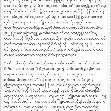
နေလိုက်သည် ။ မကြာခင် ဆရာမဒေါ်မြမြနွယ် ပြန်ထွက်လာပြီး ရဲလွန်းကို
စာသင်သည် ။ ရဲလွန်းသည် စာထဲမှာ စိတ်မဝင်စားဘဲ ဆရာမရဲ့ဖွံ့ထွားလုံးဝန်း
တဲ့ ရင်စိုင်နှစ်မွာကိုဘဲ ခိုးကြည့်ကာ စိတ်တွေက ဆရာမကို ပြင်းပြင်းထန်ထန်
ကာမစပ်ယှက်ဖို့ဘဲ တွေးတောနေမိသည် ။ ဆရာမဒေါ်မြမြနွယ် ကတော့ ရဲ
လွန်းကို စေတနာ ထားပြီး ကြိုးစား သင်ပေးနေသည် ။ ရဲလွန်းကတော့
ဖွားဖက်တော် မာထောင်ပြီး တဏှာစိတ်တွေဘဲ များနေသည် ။ ဆရာမဆီက
အပြန်မှာ ဆေးခြောက်ရွူဖို့နဲ့ အိမ်ဘေးက ဒေါ်ထားထားညွန့်နဲ့ တချီတပွဲ
လောက် ဆွဲလိုက်ဖို့ကို တွေးတောနေသည် ။ “ ရဲလွန်း…..ဘာငေးနေတာလဲ..မင်း
ကလဲ ဆရာမ စာသင်ပေးနေတာကို စိတ် လုံးလုံး မဝင်စားဘူးကွယ်…..ဟင်း…
မင်း နဲ့တော့ ခက်တော့တာဘဲကွယ်……” ဆရာမ က ရဲလွန်း တယောက် စာထဲ
ကို စိတ်မဝင်စားတာကို တွေ့ရလို့ စိတ်ပျက်သွားသည် ။
“ အင်း….ဒီအတိုင်းဆိုရင် မင်းကို ဆရာမ အိမ်ကို ခေါ်ပြီး စာသင်လည်း မင်း
စိတ်မပါရင် ဘာမှ အကျိုး ရှိမှာ မဟုတ်ဘူးကွာ….မင်း မသင်ချင်ရင်လည်း
ဆရာမ တခြား သင်ချင်တဲ့ ကျောင်းသူကျောင်းသားတွေကို ဦးစားပေး
သင်ပေးလိုက်ရမလား….” ဒီလို ဆရာမ ပြောလိုက်တော့လည်း ရဲလွန်း
ကြောက်သွားသည် ။ ဆရာမနဲ့ နီးနီးကပ်ကပ် မနေရမှာကို ကြောက်သည် ။
ဆရာမ အိမ်ကို လိုက်ခဲ့ရလို့ ဆရာမ ရေချိုးနေတာကို နီးကက် တုံးလုံးကြီး
တွေ့လိုက်ရတယ် မဟုတ်လား ။ “ ကျ..ကျနော်….ကြိုးစားပါမယ် ဆရာမ….ကျ
နော့်ကို သင်ပေးပါ….” “ အေးလေ….မင်း ကြိုးစားမယ် ဆိုရင်လည်း ဆရာမက
သင်ပေးချင်ပါတယ်..ရဲလွန်းရယ်…..” ဆရာမရဲ့ လည်ဟိုက် ဘလောက်စ်