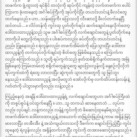
တဖက်က ဖွံ့ထွားတဲ့ ရင်စိုင် တလုံးကို ဆုပ်ကိုင် ကျန်တဲ့ လက်တဖက်က ပေါင်
ကြားက ခုံးထနေတဲ့ အင်္ဂါစပ်ကြီးကို အုပ်ကိုင်ပြီး တဟင်းဟင်းနဲ့ ဖီလင်တွေ
တက်နေသည် ။ ဟာ…သန်းဝြေကီး ပြောသလို လီးဆာလို့ ဖီးလ်တက်နေပြီ
ထင်တယ်…..။ လိင်တန်ကို ကွင်းထု ပွတ်တိုက်ရင်း ဆက်ချောင်းနေလိုက်တော့
ဒေါ်ထားထားညွန့်သည် သူမ အင်္ဂါစပ်ကြီးကို လက်ချောင်းတွေနဲ့ ပွတ်တိုက်နေ
တာကိုပါ တွေ့လိုက်ရသည် ။ ပါးစပ်ကလည်း ခပ်တိုးတိုး တဟင်းဟင်းနဲ့
ညည်း ငြူနေသည် ။ ရဲလွန်းလည်း တဖက်အိမ်ထဲကို ပြေးသွားပြီး ဒေါ်ထား
ထားညွန့်ကို တက်လုပ်လိုက်ချင်တဲ့ စိတ်တွေ ဖြစ်မိနေသည် ။ ကြောက်က
လည်း ကြောက်သည် ။ သူတို့ ရပ်ကွက်သည် ခုတ်ထစ်ရိုက်နှက်တာတွေ အမြဲ
ဖြစ်နေတဲ့ ကြမ်းတမ်းတဲ့ စရိုက်တွေနဲ့လူတွေ များပြားလွန်းလို့ နေ့စဉ်လိုလိုဘဲ
ရပ်ကွက်ထဲကို ရဲတွေ လာလာပြီး ဆွဲကုတ် သွားတာတွေကို သူ မြင်ဘူး
နေသည် ။ ဒေါ်ထားထားညွန့် အလိုမတူဘဲ အော်လိုက်မှ လက်ထိပ်တန်းလန်းနဲ့
ဂတ်တဲကို ပါသွားမှာကိုလည်း လန့်သည် ။
ကြည့်နေတဲ့ အချိန် ဒေါ်ထားထားညွန့်ရဲ့ လက်ချောင်းတွေဟာ အင်္ဂါစပ်ကြီးထဲ
ကို တစွပ်စွပ်နဲ့ ဝင်ထွက်နေပြီ ။ ဟာ…သူ တကယ် ဆာနေတာဘဲ …. လုပ်က
လည်း လုပ်ချင်..လန့်ကလည်း လန့်နဲ့ ကွင်းကိုဘဲ ဖိဆောင့်ထုနေမိရသည် ။
တဖက်အိမ်က ဒေါ်ထားထားညွန့် တယောက် တဖြည်းဖြည်းနဲ့ ကာမ အရှိန် မြင့်
မားလာပြီး တအီးအီး နဲ့ အသံကျယ်လာသလို ဒီဖက်က ချောင်းကြည့်ပြီး ကွင်း
ထုနေတဲ့ ရဲလွန်းလည်း အရှိန်တက်လာပြီး ကွင်းကို တအားဆောင့်ထုနေသည် ။
ဒေါ်ထားထားညွန့်သည် လက်နဲ့ ပွတ်နွိုက် အာသာဖြေနေရာက ဖျတ်ကနဲ ရဲ