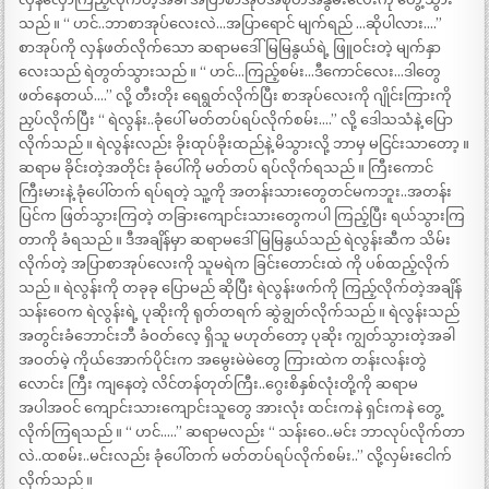
သည် ။ “ ဟင်..ဘာစာအုပ်လေးလဲ…အပြာရောင် မျက်ရည် …ဆိုပါလား….”
စာအုပ်ကို လှန်ဖတ်လိုက်သော ဆရာမဒေါ်မြမြနွယ်ရဲ့ ဖြူဝင်းတဲ့ မျက်နှာ
လေးသည် ရဲတွတ်သွားသည် ။ “ ဟင်…ကြည့်စမ်း…ဒီကောင်လေး…ဒါတွေ
ဖတ်နေတယ်….” လို့ တီးတိုး ရေရွတ်လိုက်ပြီး စာအုပ်လေးကို ဂျိုင်းကြားကို
ညှပ်လိုက်ပြီး “ ရဲလွန်း..ခုံပေါ် မတ်တပ်ရပ်လိုက်စမ်း….” လို့ ဒေါသသံနဲ့ ပြော
လိုက်သည် ။ ရဲလွန်းလည်း ခိုးထုပ်ခိုးထည်နဲ့ မိသွားလို့ ဘာမှ မငြင်းသာတော့ ။
ဆရာမ ခိုင်းတဲ့အတိုင်း ခုံပေါ်ကို မတ်တပ် ရပ်လိုက်ရသည် ။ ကြီးကောင်
ကြီးမားနဲ့ ခုံပေါ်တက် ရပ်ရတဲ့ သူ့ကို အတန်းသားတွေတင်မကဘူး..အတန်း
ပြင်က ဖြတ်သွားကြတဲ့ တခြားကျောင်းသားတွေကပါ ကြည့်ပြီး ရယ်သွားကြ
တာကို ခံရသည် ။ ဒီအချိန်မှာ ဆရာမဒေါ်မြမြနွယ်သည် ရဲလွန်းဆီက သိမ်း
လိုက်တဲ့ အပြာစာအုပ်လေးကို သူမရဲက ခြင်းတောင်းထဲ ကို ပစ်ထည့်လိုက်
သည် ။ ရဲလွန်းကို တခုခု ပြောမည် ဆိုပြီး ရဲလွန်းဖက်ကို ကြည့်လိုက်တဲ့အချိန်
သန်းဝေက ရဲလွန်းရဲ့ ပုဆိုးကို ရုတ်တရက် ဆွဲချွတ်လိုက်သည် ။ ရဲလွန်းသည်
အတွင်းခံဘောင်းဘီ ခံဝတ်လေ့ ရှိသူ မဟုတ်တော့ ပုဆိုး ကျွတ်သွားတဲ့အခါ
အဝတ်မဲ့ ကိုယ်အောက်ပိုင်းက အမွေးမဲမဲတွေ ကြားထဲက တန်းလန်းတွဲ
လောင်း ကြီး ကျနေတဲ့ လိင်တန်တုတ်ကြီး..ဂွေးစိနှစ်လုံးတို့ကို ဆရာမ
အပါအဝင် ကျောင်းသားကျောင်းသူတွေ အားလုံး ထင်းကနဲ ရှင်းကနဲ တွေ့
လိုက်ကြရသည် ။ “ ဟင်…..” ဆရာမလည်း “ သန်းဝေ..မင်း ဘာလုပ်လိုက်တာ
လဲ..ထစမ်း..မင်းလည်း ခုံပေါ်တက် မတ်တပ်ရပ်လိုက်စမ်း..” လို့လှမ်းငေါက်
လိုက်သည် ။