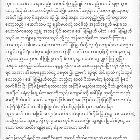
ဘူး ။ အသစ် အဆန်းလည်း ထပ်စမ်းကြည့်ချင်လာသည် ။ တခါ ရဖူးသွား
တော့ ဒီလိုဘဲ ဆာလောင်မွတ်သိပ်ပြီး တိတ်တိတ်ပုန်း ကျိတ်စားချင်နေမယ့်
အန်တီကြီးတွေ ရှိနေမှာဘဲ ဆိုပြီး အနီးအနား ကပ်လှည့်ကြံဖို့ လိုက်ရှာလေ
တော့သည် ။ နောက်ထပ် သူ ရနိုင်မယ်လို့ ထင်မိတဲ့ အန်တီအရွယ် မိန်းမတ
ယောက်ကတော့ သူ့ရဲ့ အတန်းပိုင် ဆရာမ ဒေါ်မြမြနွယ် ပါဘဲ ။ ဒေါ်မြမြနွယ်
သည် ယောက်ျားနဲ့ ကွဲထားသည် လို့ သူ သန်းဝေတို့ဆီက သတင်းကြားဖူး
ထားသည် ။ ခါးသေးတင်ကားတဲ့ ဒေါ်မြမြနွယ်ကို သူတို့ ကျောင်းသားတွေက
ကြည့်ကြည့်ပြီး ပစ်မှားနေကြတာကြာပြီ ။ ဒေါ်ထားထားညွန့်ကို စားနေကျ ရဲ
လွန်းသည် ဆရာမဒေါ်မြမြနွယ်ကို စိတ်ကူးနဲ့ အဝတ်တွေ ချွတ်ကြည့်ပြီး
ဆရာမကိုလည်း ဒေါ်ထားထားညွန့် လိုဘဲ ဖင်ထောင်ကုန်းခိုင်းပြီး လိုးလိုက်ရ
ရင် တအား အီဆိမ့်နေမှာဘဲလို့ ပစ်မှားပြီး ညဖက် ဆိုရင် အိပ်ရာထဲ ကွင်းထုမိ
လေသည် ။ ဒေါ်မြမြနွယ်လည်း စာညံ့တဲ့ စာထဲ စိတ်မပါတဲ့ ရဲလွန်းကို ခုံပေါ်
တက်ခိုင်းပြီး ကြိမ်နဲ့ဆော်ရတာလည်း အကြိမ် မနည်းတော့လို့ စိတ်ပျက်နေတဲ့
အချိန်ပါ ။ ရဲလွန်းရဲ့ မိဘတွေကိုလည်း ကျောင်းကို ခေါ်ပြီး သူတို့သားသည်
စာကို စိတ်မပါ ..မဖတ်..မကျက် ဖြစ်နေတဲ့အကြောင်း ပြောပြခဲ့ပြီးတာလည်း
အကြိမ်ကြိမ်ပါ ။ ဒေါ်မြမြနွယ်သည် ခင်ပွန်းဖြစ်သူက အင်္ဂလန်မှာ
ပညာတော်သင် အဖြစ် ကျောင်းဆက်တက်ရင်း အဲဒီတိုင်းပြည်သူ တယောက်နဲ့
အကြောင်းပါသွားခဲ့လို့ ကွာရှင်းစာ လှမ်းတောင်းပြီး ကွာရှင်း ပြတ်စဲခဲ့လို့ တ
ယောက်ထဲ အထီးကျန်နေတဲ့ မိန်းမ တယောက်ပါ ။
ခင်ပွန်းသည် ရှိစဉ်က နေထိုင်နေတဲ့ တထပ်တိုက်လေးမှာဘဲ တယောက်ထဲ