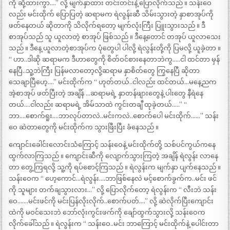
ကို ဆို့ထားကွာ….” လို့ မျက်နှာထား တင်းတင်းနဲ့ ပြောလိုက်သည် ။ သန်းဝေ
လည်း မင်းထိုက် ပြောပြတဲ့ ဆရာမက ရဲလွန်းဆီ သိမ်းသွားတဲ့ နှာစာအုပ်ကို
ဖတ်နေတယ် ဆိုတာကို သိလိုက်ရတော့ မျက်လုံးကြီး ပြူးသွားသည် ။ ဒီ
စာအုပ်သည် သူ ယူလာတဲ့ စာအုပ် ဖြစ်သည် ။ ဒီနေ့တောင် တအုပ် ယူလာသေး
သည် ။ ဒီနေ့ ယူလာတဲ့စာအုပ်က ပုံတွေပါ ပါလို့ ရဲလွန်းတို့ကို ပြမလို့ ယူခဲ့တာ ။
“ ဟာ..ဒါဆို ဆရာမက ဒီဟာတွေကို စိတ်ဝင်စားနေတာဘဲကွ…..ငါ ထင်တာ မှန်
နေပြီ..သူ့ဘဲကြီး ပြန်မလာတော့လို့ဆရာမ နှာစိတ်တွေ ကြွနေပြီ ဆိုတာ
သေချာပြီဟေ့….” မင်းထိုက်က “ ဟုတ်တယ်..ငါလည်း ထင်တယ်…မနေ့ညက
အဲ့စာအုပ် ဖတ်ပြီးတဲ့ အချိန် …ဆရာမရဲ့ နှာတန်ဖျားတွေနဲ့ ပါးတွေ နီရဲနေ
တယ်….ငါလည်း ဆရာမရဲ့ အိမ်သာထဲ ကွင်းတချီ ထုခဲ့တယ်…..” “
ဘာ….စောက်ရူး….ဘာလုပ်တာလဲ..မင်းကလဲ..စောက်ပေါ မင်းထိုက်……” သန်း
ဝေ ဆဲတာတွေကို မင်းထိုက်က သွားဖြီးပြီး ခံနေသည် ။
ကျောင်းခေါင်းလောင်းသံကြောင့် သန်းဝေနဲ့ မင်းထိုက်တို့ သစ်ပင်ကွယ်ကနေ
ထွက်လာကြသည် ။ ကျောင်းဆီကို လျောက်သွားကြတဲ့ အချိန် ရဲလွန်း လာနေ
တာ တွေ့ကြရလို့ သူ့ကို ရပ်စောင့်ကြသည် ။ ရဲလွန်းက မျက်နှာ ပျက်နေသည် ။
သန်းဝေက “ ဟေ့ကောင်…ရဲလွန်း….ဘာဖြစ်နေလဲ မင့်စောက်ခွက်က..မင်း ဖင်
ကို သူများ တက်ချသွားလား…” လို့ ပြောလိုက်တော့ ရဲလွန်းက “ လီးဘဲ သန်း
ဝေ…….မင်းဖင်ကို မင်းပြန်လိုးလိုက်..စောက်ပတ်….” လို့ ဆဲလိုက်ပြီးကျောင်း
ထဲကို မဝင်သေးဘဲ ဘော်လုံးကွင်းဖက်ကို ချော်ထွက်သွားလို့ သန်းဝေက
လိုက်ခေါ်သည် ။ ရဲလွန်းက “ သန်းဝေ..မင်း ဘာကြောင့် မင်းထိုက်နဲ့ ပေါင်းတာ