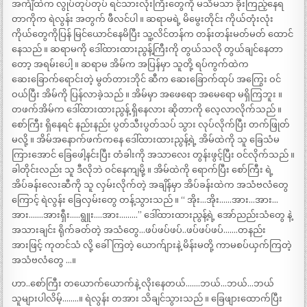
အင်္ကျီထဲက လွုပ်တုပ်တုပ် ရင်သားလုံးကြီးတွေကို မသိမသာ ခိုးကြည့်နေရ
တာကိုက ရဲလွန်း အတွက် ဖီလင်ပါ ။ ဆရာမရဲ့ မိမွေးတိုင်း ကိုယ်တုံးလုံး
ကိုယ်တွေကိုပြန် မြင်ယောင်နေမိပြီး သူ့လိင်တန်က တန်းတန်းမတ်မတ် ထောင်
နေသည် ။ ဆရာမကို ဒေါ်ထားထားညွန့်ကြီးကို တွယ်သလို တွယ်ချင်နေတာ
တော့ အရမ်းပေါ့ ။ ဆရာမ အိမ်က အပြန်မှာ သူတို့ ရပ်ကွက်ထဲက
ဆေးခြောက်ရောင်းတဲ့ မွတ်တားဘိုင် ဆီက ဆေးခြောက်ထုပ် အကြွေး ဝင်
ဝယ်ပြီး အိမ်ကို ပြန်လာခဲ့သည် ။ အိမ်မှာ အဖေရော အမေရော မရှိကြဘူး ။
တဖက်အိမ်က ဒေါ်ထားထားညွန့် ရှိနေလား ဆိုတာကို လေ့လာလိုက်သည် ။
စော်ကြီး ရှိနေရင် နည်းနည်း ပွတ်သီးပွတ်သပ် သွား လုပ်လိုက်ပြီး တက်ဖြုတ်
မလို့ ။ အိမ်အနောက်ဖက်ကနေ ဒေါ်ထားထားညွန့်ရဲ့ အိမ်ထဲကို သူ ခြေသံမ
ကြားအောင် ခြေဖေါ့နင်းပြီး တံခါးကို အသာလေး တွန်းဖွင့်ပြီး ဝင်လိုက်သည် ။
ခါတိုင်းလည်း သူ ဒီလိုဘဲ ဝင်နေကျမို့ ။ အိမ်ထဲကို ရောက်ပြီး စော်ကြီး ရဲ့
အိပ်ခန်းလေးဆီကို သူ လှမ်းလိုက်တဲ့ အချိန်မှာ အိပ်ခန်းထဲက အသံဗလံတွေ
ကြောင့် ရဲလွန်း ခြေလှမ်းတွေ တန့်သွားသည် ။ “ အိုး…အိုး……အား…အား…
အား…….အားရှီး…..ရွူး….အား………” ဒေါ်ထားထားညွန့်ရဲ့ အော်ညည်းသံတွေ နဲ့
အသားချင်း ရိုက်ခတ်တဲ့ အသံတွေ…ဖပ်ဖပ်ဖပ်..ဖပ်ဖပ်ဖပ်…….တနည်း
အားဖြင့် ကုတင်သံ လို့ ခေါ်ကြတဲ့ ယောက်ျားနဲ့ မိန်းမတို့ ကာမစပ်ယှက်ကြတဲ့
အသံဗလံတွေ …။
ဟာ..စော်ကြီး တယောက်ယောက်နဲ့ လိုးနေတယ်…….ဘယ်…ဘယ်…ဘယ်
သူများပါလိမ့်……..။ ရဲလွန်း တအား သိချင်သွားသည် ။ ခြေဖျားထောက်ပြီး