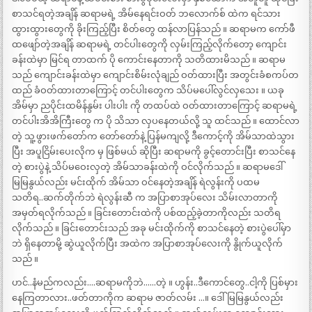
စာသင်ရတဲ့အချိန် ဆရာမရဲ့ အိမ်နေရင်းဝတ် ဘလောက်စ် ထဲက ရင်သား
ထွားထွားတွေကို ခိုးကြည့်ပြီး စိတ်တွေ ထန်လာပြန်သည် ။ ဆရာမက ကော်ဖီ
ထဖျော်တဲ့အချိန် ဆရာမရဲ့ တင်ပါးတွေကို လှမ်းကြည့်လိုက်တော့ ကျောင်း
ခန်းထဲမှာ မြင်ရ တာထက် ပို ကောင်းနေတာကို သတိထားမိသည် ။ ဆရာမ
သည် ကျောင်းခန်းထဲမှာ ကျောင်းစိမ်းလုံချည် ဝတ်ထားပြီး အတွင်းခံစကပ်တ
ထည် ခံဝတ်ထားတာကြောင့် တင်ပါးတွေက သိပ်မပေါ်လွင်လှသေး ။ ယခု
အိမ်မှာ ညပိုင်းထမိန်နွမ်း ပါးပါး ကို တထပ်ထဲ ဝတ်ထားတာကြောင့် ဆရာမရဲ့
တင်ပါးအိအိကြီးတွေ က ပို သိသာ လှပနေတယ်လို့ သူ ထင်သည် ။ ထောင်လာ
တဲ့ သူ့ဖွားဖက်တော်က တော်တော်နဲ့ ပြန်မကျလို့ ဒီကောင့်ကို အိမ်သာထဲသွား
ပြီး အပူငြိမ်းပေးလိုက မှ ဖြစ်မယ် ဆိုပြီး ဆရာမကို ခွင့်တောင်းပြီး စာသင်နေ
တဲ့ စားပွဲနဲ့ သိပ်မဝေးလှတဲ့ အိမ်သာခန်းထဲကို ဝင်လိုက်သည် ။ ဆရာမဒေါ်
မြမြနွယ်လည်း မင်းထိုက် အိမ်သာ ဝင်နေတဲ့အချိန် ရဲလွန်းကို ပထမ
သတိရ..ဆက်တိုက်ဘဲ ရဲလွန်းဆီ က အပြာစာအုပ်လေး သိမ်းလာတာကို
အမှတ်ရလိုက်သည် ။ ခြင်းတောင်းထဲကို ပစ်ထည့်ခဲ့တာကိုလည်း သတိရ
လိုက်သည် ။ ခြင်းတောင်းသည် အခု မင်းထိုက်ကို စာသင်နေတဲ့ စားပွဲပေါ်မှာ
ဘဲ ရှိနေတာမို့ ဆွဲယူလိုက်ပြီး အထဲက အပြာစာအုပ်လေးကို နွိုက်ယူလိုက်
သည် ။
ဟင်..နံမည်ကလည်း….ဆရာမကိုဘဲ……တဲ့ ။ ဟွန်း..ဒီကောင်တွေ..ငါ့ကို ပြစ်မှား
နေကြတာလား..ဖတ်တာကိုက ဆရာမ ဇာတ်လမ်း …။ ဒေါ်မြမြနွယ်လည်း