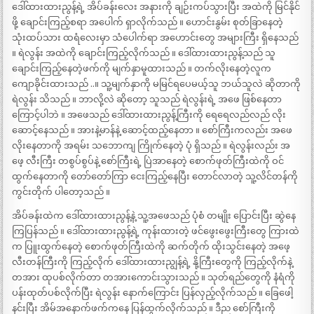
ဒေါ်ထားထားညွန့်ရဲ့ အိပ်ခန်းလေး အနားကို ချဉ်းကပ်သွားပြီး အထဲကို မြင်နိုင်
ဖို့ ချောင်းကြည့်စရာ အပေါက် ရှာလိုက်သည် ။ ဟောင်းနွမ်း စုတ်ခြာနေတဲ့
သုံးထပ်သား ထရံလေးမှာ သံပေါက်ရာ အဟောင်းတွေ အများကြီး ရှိနေသည်
။ ရဲလွန်း အထဲကို ချောင်းကြည့်လိုက်သည် ။ ဒေါ်ထားထားညွန့်သည် သူ
ချောင်းကြည့်နေတဲ့ဖက်ကို မျက်နှာမူထားသည် ။ တက်လိုးနေတဲ့လူက
ကျောခိုင်းထားသည် ..။ သူ့မျက်နှာကို မမြင်ရပေမယ့်သူ ဘယ်သူလဲ ဆိုတာကို
ရဲလွန်း သိသည် ။ ဘာလို့လဲ ဆိုတော့ သူသည် ရဲလွန်းရဲ့ အဖေ ဖြစ်နေတာ
ကြောင့်ပါဘဲ ။ အဖေသည် ဒေါ်ထားထားညွန့်ကြီးကို ရေရေလည်လည် လိုး
ဆောင့်နေသည် ။ အားနဲ့မာန်နဲ့ ဆောင့်ထည့်နေတာ ။ စော်ကြီးကလည်း အဖေ
လိုးနေတာကို အရမ်း သဘောကျ ကြိုက်နေတဲ့ ပုံ ရှိသည် ။ ရဲလွန်းလည်း အ
ဖေ့ လီးကြီး တစွပ်စွပ်နဲ့ စော်ကြီးရဲ့ ပြဲအာနေတဲ့ စောက်ဖုတ်ကြီးထဲကို ဝင်
ထွက်နေတာကို တော်တော်ကြာ ငေးကြည့်နေပြီး တောင်လာတဲ့ သူ့လိင်တန်ကို
ကွင်းတိုက် ပါတော့သည် ။
အိပ်ခန်းထဲက ဒေါ်ထားထားညွန့်နဲ့ သူ့အဖေသည် ပုံစံ တမျိုး ပြောင်းပြီး ဆွဲနေ
ကြပြန်သည် ။ ဒေါ်ထားထားညွန့်ရဲ့ ကုန်းထားတဲ့ ဖင်ဖွေးဖွေးကြီးတွေ ကြားထဲ
က ပြူးထွက်နေတဲ့ စောက်ဖုတ်ကြီးထဲကို ဆက်တိုက် ထိုးသွင်းနေတဲ့ အဖေ့
လီးတန်ကြီးကို ကြည့်လိုက် ဒေါ်ထားထားညျွန့်ရဲ့ နို့ကြီးတွေကို ကြည့်လိုက်နဲ့
တအား ထုပစ်လိုက်တာ တအားကောင်းသွားသည် ။ သုတ်ရည်တွေကို နံရံကို
ပန်းထုတ်ပစ်လိုက်ပြီး ရဲလွန်း နောက်ကြောင်း ပြန်လှည့်လိုက်သည် ။ ခြေဖေါ့
နင်းပြီး အိမ်အနောက်ဖက်ကနေ ပြန်ထွက်လိုက်သည် ။ ဒီည စော်ကြီးကို