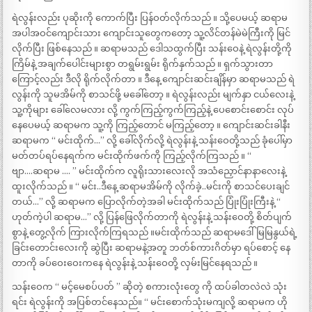
ရဲလွန်းလည်း ပုဆိုးကို ကောက်ပြီး ပြန်ဝတ်လိုက်သည် ။ သို့ပေမယ့် ဆရာမ
အပါအဝင်ကျောင်းသား ကျောင်းသူတွေကတော့ သူ့လိင်တန်မဲမဲကြီးကို မြင်
လိုက်ပြီး ဖြစ်နေသည် ။ ဆရာမသည် ဒေါသထွက်ပြီး သန်းဝေနဲ့ ရဲလွန်းတို့ကို
ကြိမ်နဲ့ အချက်ပေါင်းများစွာ တရွမ်းရွမ်း ရိုက်နှက်သည် ။ ရှက်သွားတာ
ကြောင့်လည်း ဒီလို ရိုက်လိုက်တာ ။ ဒီနေ့ ကျောင်းဆင်းချိန်မှာ ဆရာမသည် ရဲ
လွန်းကို သူမအိမ်ကို စာသင်ဖို့ မခေါ်တော့ ။ ရဲလွန်းလည်း မျက်နှာ ငယ်လေးနဲ့
သူ့ကိုများ ခေါ်လေမလား လို့ ကွက်ကြည့်ကွက်ကြည့်နဲ့ ပေစောင်းစောင်း လုပ်
နေပေမယ့် ဆရာမက သူ့ကို ကြည့်တောင် မကြည့်တော့ ။ ကျောင်းဆင်းခါနီး
ဆရာမက “ မင်းထိုက်…” လို့ ခေါ်လိုက်လို့ ရဲလွန်းနဲ့ သန်းဝေတို့သည် ခုံပေါ်မှာ
မတ်တပ်ရပ်နေရက်က မင်းထိုက်ဖက်ကို ကြည့်လိုက်ကြသည် ။ “
ဗျာ….ဆရာမ …. ” မင်းထိုက်က လူရိုးသားလေးလို အသံညှောင်နာနာလေးနဲ့
ထူးလိုက်သည် ။ “ မင်း..ဒီနေ့ ဆရာမအိမ်ကို လိုက်ခဲ့..မင်းကို စာသင်ပေးချင်
တယ်…” လို့ ဆရာမက ပြောလိုက်တဲ့အခါ မင်းထိုက်သည် ပြုံးပြုံးကြီးနဲ့ “
ဟုတ်ကဲ့ပါ ဆရာမ…” လို့ ပြန်ဖြေလိုက်တာကို ရဲလွန်းနဲ့ သန်းဝေတို့ စိတ်ပျက်
စွာနဲ့ တွေ့လိုက် ကြားလိုက်ကြရသည် ။မင်းထိုက်သည် ဆရာမဒေါ်မြမြနွယ်ရဲ့
ခြင်းတောင်းလေးကို ဆွဲပြီး ဆရာမနဲ့အတူ ဘတ်စ်ကားဂိတ်မှာ ရပ်စောင့် နေ
တာကို ခပ်ဝေးဝေးကနေ ရဲလွန်းနဲ့ သန်းဝေတို့ လှမ်းမြင်နေရသည် ။
သန်းဝေက “ မင့်မေစပ်ပတ် ” ဆိုတဲ့ စကားလုံးတွေ ကို ထပ်ခါတလဲလဲ သုံး
ရင်း ရဲလွန်းကို အပြစ်တင်နေသည်။ “ မင်းစောက်သုံးမကျလို့ ဆရာမက ဟို