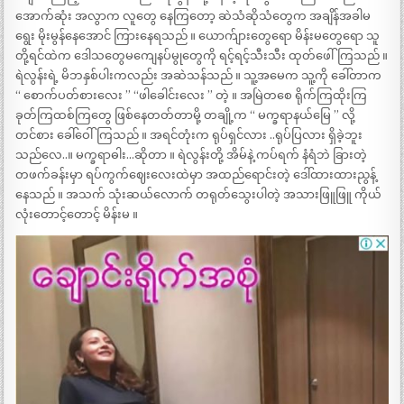
အောက်ဆုံး အလွာက လူတွေ နေကြတော့ ဆဲသံဆိုသံတွေက အချိန်အခါမ
ရွေး မိုးမွန်နေအောင် ကြားနေရသည် ။ ယောက်ျားတွေရော မိန်းမတွေရော သူ
တို့ရင်ထဲက ဒေါသတွေမကျေနပ်မွုတွေကို ရင့်ရင့်သီးသီး ထုတ်ဖေါ်ကြသည် ။
ရဲလွန်းရဲ့ မိဘနှစ်ပါးကလည်း အဆဲသန်သည် ။ သူ့အမေက သူ့ကို ခေါ်တာက
“ စောက်ပတ်စားလေး ” “ဖါခေါင်းလေး ” တဲ့ ။ အမြဲတစေ ရိုက်ကြထိုးကြ
ခုတ်ကြထစ်ကြတွေ ဖြစ်နေတတ်တာမို့ တချို့က “ မက္ခရာနယ်မြေ ” လို့
တင်စား ခေါ်ဝေါ်ကြသည် ။ အရင်တုံးက ရုပ်ရှင်လား ..ရုပ်ပြလား ရှိခဲ့ဘူး
သည်လေ..။ မက္ခရာဓါး…ဆိုတာ ။ ရဲလွန်းတို့ အိမ်နဲ့ ကပ်ရက် နံရံဘဲ ခြားတဲ့
တဖက်ခန်းမှာ ရပ်ကွက်ဈေးလေးထဲမှာ အထည်ရောင်းတဲ့ ဒေါ်ထားထားညွန့်
နေသည် ။ အသက် သုံးဆယ်လောက် တရုတ်သွေးပါတဲ့ အသားဖြူဖြူ ကိုယ်
လုံးတောင့်တောင့် မိန်းမ ။