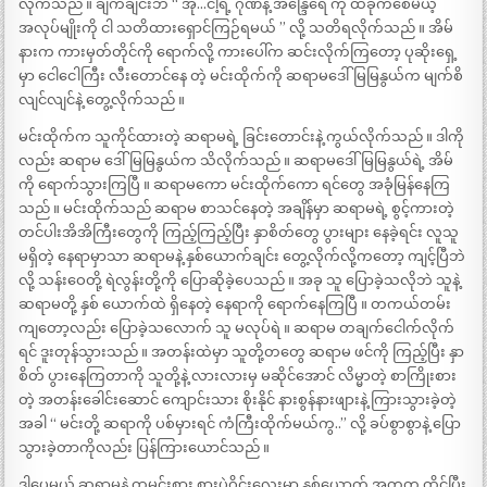
လိုက်သည် ။ ချက်ချင်းဘဲ “ အို…ငါ့ရဲ့ ဂုဏ်နဲ့ အိန္ဒြေရေ ကို ထိခိုက်စေမယ့်
အလုပ်မျိုးကို ငါ သတိထားရှောင်ကြဉ်ရမယ် ” လို့ သတိရလိုက်သည် ။ အိမ်
နားက ကားမှတ်တိုင်ကို ရောက်လို့ ကားပေါ်က ဆင်းလိုက်ကြတော့ ပုဆိုးရှေ့
မှာ ငေါငေါကြီး လီးတောင်နေ တဲ့ မင်းထိုက်ကို ဆရာမဒေါ်မြမြနွယ်က မျက်စိ
လျင်လျင်နဲ့ တွေ့လိုက်သည် ။
မင်းထိုက်က သူကိုင်ထားတဲ့ ဆရာမရဲ့ ခြင်းတောင်းနဲ့ ကွယ်လိုက်သည် ။ ဒါကို
လည်း ဆရာမ ဒေါ်မြမြနွယ်က သိလိုက်သည် ။ ဆရာမဒေါ်မြမြနွယ်ရဲ့ အိမ်
ကို ရောက်သွားကြပြီ ။ ဆရာမကော မင်းထိုက်ကော ရင်တွေ အခုံမြန်နေကြ
သည် ။ မင်းထိုက်သည် ဆရာမ စာသင်နေတဲ့ အချိန်မှာ ဆရာမရဲ့ စွင့်ကားတဲ့
တင်ပါးအိအိကြီးတွေကို ကြည့်ကြည့်ပြီး နှာစိတ်တွေ ပွားများ နေခဲ့ရင်း လူသူ
မရှိတဲ့ နေရာမှာသာ ဆရာမနဲ့ နှစ်ယောက်ချင်း တွေ့လိုက်လို့ကတော့ ကျင့်ပြီဘဲ
လို့ သန်းဝေတို့ ရဲလွန်းတို့ကို ပြောဆိုခဲ့ပေသည် ။ အခု သူ ပြောခဲ့သလိုဘဲ သူနဲ့
ဆရာမတို့ နှစ် ယောက်ထဲ ရှိနေတဲ့ နေရာကို ရောက်နေကြပြီ ။ တကယ်တမ်း
ကျတော့လည်း ပြောခဲ့သလောက် သူ မလုပ်ရဲ ။ ဆရာမ တချက်ငေါက်လိုက်
ရင် ဒူးတုန်သွားသည် ။ အတန်းထဲမှာ သူတို့တတွေ ဆရာမ ဖင်ကို ကြည့်ပြီး နှာ
စိတ် ပွားနေကြတာကို သူတို့နဲ့ လားလားမှ မဆိုင်အောင် လိမ္မာတဲ့ စာကြိုးစား
တဲ့ အတန်းခေါင်းဆောင် ကျောင်းသား စိုးနိုင် နားစွန်နားဖျားနဲ့ ကြားသွားခဲ့တဲ့
အခါ “ မင်းတို့ ဆရာကို ပစ်မှားရင် ကံကြီးထိုက်မယ်ကွ..” လို့ ခပ်စွာစွာနဲ့ ပြော
သွားခဲ့တာကိုလည်း ပြန်ကြားယောင်သည် ။
ဒါပေမယ့် ဆရာမနဲ့ ထမင်းစား စားပွဲဝိုင်းလေးမှာ နှစ်ယောက် အတူတူ ထိုင်ပြီး