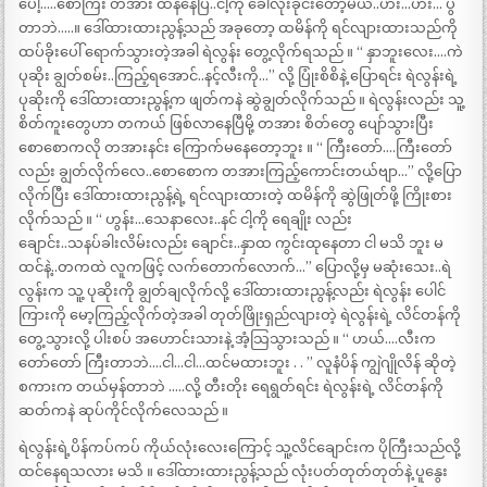
ပေါ့…..စော်ကြီး တအား ထန်နေပြီ..ငါ့ကို ခေါ်လိုးခိုင်းတော့မယ်..ဟီး…ဟီး… ပွ
တာဘဲ…..။ ဒေါ်ထားထားညွန့်သည် အခုတော့ ထမိန်ကို ရင်လျားထားသည်ကို
ထပ်ခိုးပေါ် ရောက်သွားတဲ့အခါ ရဲလွန်း တွေ့လိုက်ရသည် ။ “ နှာဘူးလေး….ကဲ
ပုဆိုး ချွတ်စမ်း..ကြည့်ရအောင်..နင့်လီးကို…” လို့ ပြုံးစိစိနဲ့ ပြောရင်း ရဲလွန်းရဲ့
ပုဆိုးကို ဒေါ်ထားထားညွန့်က ဖျတ်ကနဲ ဆွဲချွတ်လိုက်သည် ။ ရဲလွန်းလည်း သူ့
စိတ်ကူးတွေဟာ တကယ် ဖြစ်လာနေပြီမို့ တအား စိတ်တွေ ပျော်သွားပြီး
စောစောကလို တအားနင်း ကြောက်မနေတော့ဘူး ။ “ ကြီးတော်….ကြီးတော်
လည်း ချွတ်လိုက်လေ..စောစောက တအားကြည့်ကောင်းတယ်ဗျာ…” လို့ပြော
လိုက်ပြီး ဒေါ်ထားထားညွန့်ရဲ့ ရင်လျားထားတဲ့ ထမိန်ကို ဆွဲဖြုတ်ဖို့ ကြိုးစား
လိုက်သည် ။ “ ဟွန်း…သေနာလေး..နင် ငါ့ကို ရေချိုး လည်း
ချောင်း..သနပ်ခါးလိမ်းလည်း ချောင်း..နှာထ ကွင်းထုနေတာ ငါ မသိ ဘူး မ
ထင်နဲ့..တကထဲ လူကဖြင့် လက်တောက်လောက်…” ပြောလို့မှ မဆုံးသေး..ရဲ
လွန်းက သူ့ ပုဆိုးကို ချွတ်ချလိုက်လို့ ဒေါ်ထားထားညွန့်လည်း ရဲလွန်း ပေါင်
ကြားကို မော့ကြည့်လိုက်တဲ့အခါ တုတ်ဖြိုးရှည်လျားတဲ့ ရဲလွန်းရဲ့ လိင်တန်ကို
တွေ့သွားလို့ ပါးစပ် အဟောင်းသားနဲ့ အံ့သြသွားသည် ။ “ ဟယ်….လီးက
တော်တော် ကြီးတာဘဲ….ငါ…ငါ…ထင်မထားဘူး . . ” လူနံပိန် ကျွဲဂျိုလိန် ဆိုတဲ့
စကားက တယ်မှန်တာဘဲ …..လို့ တီးတိုး ရေရွတ်ရင်း ရဲလွန်းရဲ့ လိင်တန်ကို
ဆတ်ကနဲ ဆုပ်ကိုင်လိုက်လေသည် ။
ရဲလွန်းရဲ့ပိန်ကပ်ကပ် ကိုယ်လုံးလေးကြောင့် သူ့လိင်ချောင်းက ပိုကြီးသည်လို့
ထင်နေရသလား မသိ ။ ဒေါ်ထားထားညွန့်သည် လုံးပတ်တုတ်တုတ်နဲ့ ပူနွေး