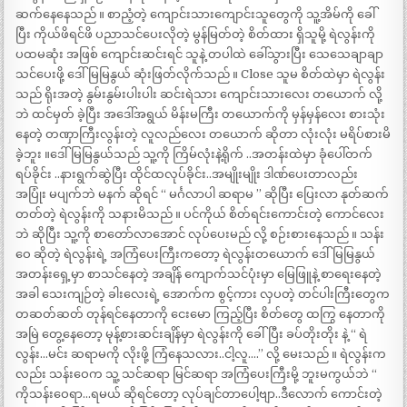
ဆက်နေနေသည် ။ စာညံ့တဲ့ ကျောင်းသားကျောင်းသူတွေကို သူ့အိမ်ကို ခေါ်
ပြီး ကိုယ်ဖိရင်ဖိ ပညာသင်ပေးလိုတဲ့ မွန်မြတ်တဲ့ စိတ်ထား ရှိသူမို့ ရဲလွန်းကို
ပထမဆုံး အဖြစ် ကျောင်းဆင်းရင် သူနဲ့ တပါထဲ ခေါ်သွားပြီး သေသေချာချာ
သင်ပေးဖို့ ဒေါ်မြမြနွယ် ဆုံးဖြတ်လိုက်သည် ။ Close သူမ စိတ်ထဲမှာ ရဲလွန်း
သည် ရိုးအတဲ့ နွမ်းနွမ်းပါးပါး ဆင်းရဲသား ကျောင်းသားလေး တယောက် လို့
ဘဲ ထင်မှတ် ခဲ့ပြီး အဒေါ်အရွယ် မိန်းမကြီး တယောက်ကို မှန်မှန်လေး စားသုံး
နေတဲ့ တဏှာကြီးလွန်းတဲ့ လူလည်လေး တယောက် ဆိုတာ လုံးလုံး မရိပ်စားမိ
ခဲ့ဘူး ။ဒေါ်မြမြနွယ်သည် သူ့ကို ကြိမ်လုံးနဲ့ရိုက် ..အတန်းထဲမှာ ခုံပေါ်တက်
ရပ်ခိုင်း ..နားရွက်ဆွဲပြီး ထိုင်ထလုပ်ခိုင်း..အမျိုးမျိုး ဒါဏ်ပေးတာလည်း
အပြုံး မပျက်ဘဲ မနက် ဆိုရင် “ မင်္ဂလာပါ ဆရာမ ” ဆိုပြီး ပြေးလာ နုတ်ဆက်
တတ်တဲ့ ရဲလွန်းကို သနားမိသည် ။ ပင်ကိုယ် စိတ်ရင်းကောင်းတဲ့ ကောင်လေး
ဘဲ ဆိုပြီး သူ့ကို စာတော်လာအောင် လုပ်ပေးမည် လို့ စဉ်းစားနေသည် ။ သန်း
ဝေ ဆိုတဲ့ ရဲလွန်းရဲ့ အကြံပေးကြီးကတော့ ရဲလွန်းတယောက် ဒေါ်မြမြနွယ်
အတန်းရှေ့မှာ စာသင်နေတဲ့ အချိန် ကျောက်သင်ပုံးမှာ မြေဖြူနဲ့ စာရေးနေတဲ့
အခါ သေးကျဉ်တဲ့ ခါးလေးရဲ့ အောက်က စွင့်ကား လှပတဲ့ တင်ပါးကြီးတွေက
တဆတ်ဆတ် တုန်ရင်နေတာကို ငေးမော ကြည့်ပြီး စိတ်တွေ ထကြွ နေတာကို
အမြဲ တွေ့နေတော့ မုန့်စားဆင်းချိန်မှာ ရဲလွန်းကို ခေါ်ပြီး ခပ်တိုးတိုး နဲ့ “ ရဲ
လွန်း…မင်း ဆရာမကို လိုးဖို့ ကြံနေသလား..ငါ့လူ….” လို့ မေးသည် ။ ရဲလွန်းက
လည်း သန်းဝေက သူ့ သင်ဆရာ မြင်ဆရာ အကြံပေးကြီးမို့ ဘူးမကွယ်ဘဲ “
ကိုသန်းဝေရာ…ရမယ် ဆိုရင်တော့ လုပ်ချင်တာပေါ့ဗျာ..ဒီလောက် ကောင်းတဲ့