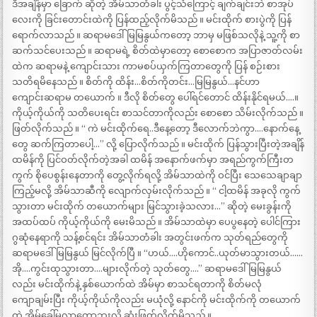
ဒီအချိန်မှာ ခြောက် ဆိုတဲ့ အိမ်သာတံခါး ပွင့်သံကြောင့် ချက်ချင်းဘဲ စာအုပ်
လေးကို ခြင်းတောင်းထဲကို ပြန်ထည့်လိုက်မိသည် ။ မင်းထိုက် စားပွဲကို ပြန်
ရောက်လာသည် ။ ဆရာမဒေါ်မြမြနွယ်ကတော့ ဘာမှ မဖြစ်သလိုနဲ့ သူ့ကို စာ
ဆက်သင်ပေးသည် ။ ဆရာမရဲ့ စိတ်ထဲမှာတော့ စောစောက အပြာဇာတ်လမ်း
ထဲက ဆရာမနဲ့ ကျောင်းသား ကာမစပ်ယှက်ကြတာတွေကို ပြန် စဉ်းစား
သတိရမိနေသည် ။ စိတ်ကို ထိန်း…စိတ်ကိုတင်း…မြမြနွယ်…နင်ဟာ
ကျောင်းဆရာမ တယောက် ။ ဒီလို စိတ်တွေ ပေါ်ရင်တောင် ထိန်းနိုင်ရမယ်….။
ကိုယ့်ကိုယ်ကို သတိပေးရင်း စာသင်တာကိုလည်း စောစော သိမ်းလိုက်သည် ။
ဖြတ်လိုက်သည် ။ “ ကဲ မင်းထိုက်ရေ..ဒီနေ့တော့ ဒီလောက်ဘဲကွာ….နောက်နေ့
တွေ ဆက်ကြတာပေါ့…” လို့ ပြောလိုက်သည် ။ မင်းထိုက် ပြန်သွားပြီးတဲ့အချိန်
ထမိန်ကို ပြင်ဝတ်လိုက်တဲ့အခါ ထမိန် အနောက်ဖက်မှာ အရည်ကွက်ကြီးတ
ကွက် စိုပေစွန်းနေတာကို တွေ့လိုက်ရလို့ အိမ်သာထဲကို ဝင်ပြီး သေသေချာချာ
ကြည့်မလို့ အိမ်သာဆီကို လျောက်လှမ်းလိုက်သည် ။ “ ငါ့ထမိန် အခုလို ကွက်
သွားတာ မင်းထိုက် တယောက်များ မြင်သွားခဲ့သလား…” ဆိုတဲ့ မေးခွန်းကို
အထပ်ထပ် ကိုယ့်ကိုယ်ကို မေးမိသည် ။ အိမ်သာထဲမှာ ပေပွနေတဲ့ ပေါင်ကြား
ဂွဆုံနေရာကို သန့်စင်ရင်း အိမ်သာတံခါး အတွင်းဖက်က သုတ်ရည်တွေကို
ဆရာမဒေါ်မြမြနွယ် မြင်လိုက်ပြီ ။ “ဟယ်….ဟိုကောင်..ယုတ်မာသွားတယ်……
အို….ကွင်းထုသွားတာ….များလိုက်တဲ့ သုတ်တွေ….” ဆရာမဒေါ်မြမြနွယ်
လည်း မင်းထိုက်နဲ့ နှစ်ယောက်ထဲ အိမ်မှာ စာသင်ရတာကို စိတ်မလုံ
ကျောချမ်းပြီး ကိုယ့်ကိုယ်ကိုလည်း မယုံလို့ နောင်ကို မင်းထိုက်ကို တယောက်
ထဲ အိမ်ခေါ်မလာတော့ဘူးလို့ ဆုံးဖြတ်လိုက်မိသည် ။