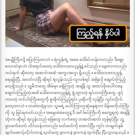
အပျိုကြီးလို့ ပြောကြတာဘဲ ။ ရဲလွန်းရဲ့ အမေ ဒေါ်ခင်သန်းကလည်း ဒီဈေး
လေးထဲမှာဘဲ ငါးရောင်းတော့ ဒေါ်ထားထားညွန့်နဲ့ ခင်သည် ။ နေတာကလည်း
ကပ်ရက် ဆိုတော့ အဆက်အဆံ အကူးအလူး ရှိသည် ။ ဒေါ်ထားထားညွန့်
ရေချိုးပြီ..အဝတ်လဲပြီ ဆိုရင် ရဲလွန်းသည် လူလစ်ရင် အမြဲလို ချောင်းကြည့်
လေ့ရှိသည် ။ သူ့မိဘတွေ အိမ်မှာ မရှိကြတဲ့ အချိန် သူ အထပ်ခိုးပေါ်ကနေ
ချောင်းကြည့်တဲ့အခါ ဒေါ်ထားထားညွန့်ရဲ့ ဖွံ့ထွားတဲ့ ရင်သားကြီးတွေ…စွင့်
ကားတဲ့ တင်ပါးကြီးတွေကို စူးစိုက်ကြည့်ရင်း ပုဆိုးကို လှန်ပြီး ကွင်းတိုက်
တော့တာဘဲ ။ တခါတရံမှသာ သူမရဲ့ ပေါင်ကြားဂွဆုံနေရာက မိန်းမကိုယ်ကြီး
ကို သူ မြင်ရတတ်သည် ။ အမွေးမဲမဲတွေနဲ့ ဒီ အင်္ဂါစပ်ကြီးကို စတွေ့ရတဲ့ အချိန်
တုံးက ဆိုရင် ရဲလွန်းသည် ခြေတွေ လက်တွေ တဆတ်ဆတ် တုန်ရင်ပြီး သူ့
ဖွားဖက်တော် လိင်တန်ဟာလည်း မတ်မတ်ကို ထောင်ပြီး ကွင်း တချက်နှစ်
ချက်ဆောင့်လိုက်တာနဲ့ သုတ်တွေ ဖွားကနဲ ဖွားကနဲ ထွက်ပြီး ပြီးသွားရသည် ။