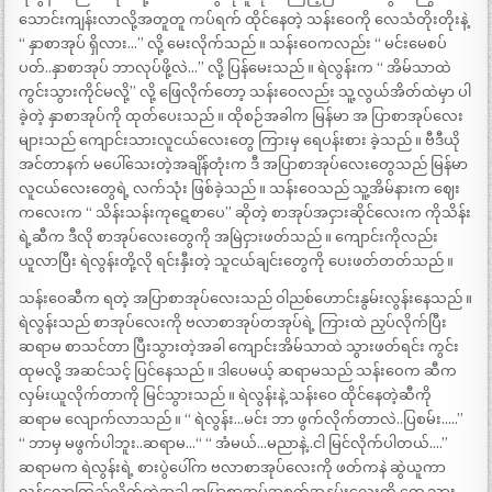
သောင်းကျန်းလာလို့အတူတူ ကပ်ရက် ထိုင်နေတဲ့ သန်းဝေကို လေသံတိုးတိုးနဲ့
“ နှာစာအုပ် ရှိလား…” လို့ မေးလိုက်သည် ။ သန်းဝေကလည်း “ မင်းမေစပ်
ပတ်..နှာစာအုပ် ဘာလုပ်ဖို့လဲ…” လို့ ပြန်မေးသည် ။ ရဲလွန်းက “ အိမ်သာထဲ
ကွင်းသွားကိုင်မလို့” လို့ ဖြေလိုက်တော့ သန်းဝေလည်း သူ့လွယ်အိတ်ထဲမှာ ပါ
ခဲ့တဲ့ နှာစာအုပ်ကို ထုတ်ပေးသည် ။ ထိုစဉ်အခါက မြန်မာ အ ပြာစာအုပ်လေး
များသည် ကျောင်းသားလူငယ်လေးတွေ ကြားမှ ရေပန်းစား ခဲ့သည် ။ ဗီဒီယို
အင်တာနက် မပေါ်သေးတဲ့အချိန်တုံးက ဒီ အပြာစာအုပ်လေးတွေသည် မြန်မာ
လူငယ်လေးတွေရဲ့ လက်သုံး ဖြစ်ခဲ့သည် ။ သန်းဝေသည် သူ့အိမ်နားက ဈေး
ကလေးက “ သိန်းသန်းကုဋေစာပေ” ဆိုတဲ့ စာအုပ်အငှားဆိုင်လေးက ကိုသိန်း
ရဲ့ဆီက ဒီလို စာအုပ်လေးတွေကို အမြဲငှားဖတ်သည် ။ ကျောင်းကိုလည်း
ယူလာပြီး ရဲလွန်းတို့လို ရင်းနှီးတဲ့ သူငယ်ချင်းတွေကို ပေးဖတ်တတ်သည် ။
သန်းဝေဆီက ရတဲ့ အပြာစာအုပ်လေးသည် ဝါညစ်ဟောင်းနွမ်းလွန်းနေသည် ။
ရဲလွန်းသည် စာအုပ်လေးကို ဗလာစာအုပ်တအုပ်ရဲ့ ကြားထဲ ညှပ်လိုက်ပြီး
ဆရာမ စာသင်တာ ပြီးသွားတဲ့အခါ ကျောင်းအိမ်သာထဲ သွားဖတ်ရင်း ကွင်း
ထုမလို့ အဆင်သင့် ပြင်နေသည် ။ ဒါပေမယ့် ဆရာမသည် သန်းဝေက ဆီက
လှမ်းယူလိုက်တာကို မြင်သွားသည် ။ ရဲလွန်းနဲ့ သန်းဝေ ထိုင်နေတဲ့ဆီကို
ဆရာမ လျောက်လာသည် ။ “ ရဲလွန်း…မင်း ဘာ ဖွက်လိုက်တာလဲ..ပြစမ်း…..”
“ ဘာမှ မဖွက်ပါဘူး..ဆရာမ…“ “ အံမယ်…မညာနဲ့..ငါ မြင်လိုက်ပါတယ်….”
ဆရာမက ရဲလွန်းရဲ့ စားပွဲပေါ်က ဗလာစာအုပ်လေးကို ဖတ်ကနဲ ဆွဲယူကာ
လှန်လှောကြည့်လိုက်တဲ့အခါ အပြာစာအုပ်အစုတ်အနွမ်းလေးကို တွေ့သွား