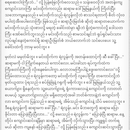
ရေဆေးငါးကြီးဘဲ…” လို့ ပြန်ဖြေလိုက်လေသည် ။ သန်းဝေလိုဘဲ အတန်းကျ
ကျောင်းသားကြီး မင်းထိုက်ကလည်း ဆရာမ ဒေါ်မြမြနွယ်ကို ကြိတ်ပြီး
သဘောကျနေသည် ။ မင်းထိုက်သည် ရဲလွန်းလိုဘဲ စာသင်ရတာကို စိတ် လုံး၀
မပါတဲ့အီးပေါလောကြီး ဖြစ်သည် ။ ဆရာဦးမြတ်စံ ဆိုတဲ့ ဆရာတယောက်က
မင်းထိုက်သည် သုံးစားလို့ မရတဲ့ ခေါင်းထဲမှာ ချီးဘဲ ရှိတဲ့ကောင်လို့ ဒေါသတ
ကြီး အော်ငေါက်ဘူးသည် ။ မင်းထိုက်သည် စာမသင်ချင်ဘဲ ရုပ်ရှင်မင်းသား
လုပ်ချင်နေတဲ့ကောင်မို့ ဆရာဦးမြတ်စံ ဘယ်လောက်ဘဲ သင်ပေးပေး သူ့
ခေါင်းထဲကို ဘာမှ မဝင်ဘူး ။
မှတ်လဲ မမှတ်မိဘူး ။ မင်းထိုက်က ရဲလွန်းကို အတန်းထောင့်ကို ဆီဲ ခေါ်ပြီး…“
ဆရာမကို ငါ ကြိုက်နေတယ် ကောင်လေး..မင်းဖါသာ ရပ်ကွက်ထဲက
ကြီးတော်ကြီးကို လိုးနေစမ်းပါကွာ..လောဘမကြီးပါနဲ့ ခွေးကောင်လေး”လို့
ကြိမ်းထားသည် ။ ရဲလွန်းကတော့ မင်းထိုက်ကို လူပေါကြီး တကောင်လို့ဘဲ
မှတ်ယူထား ပုံရသည် ။ စပ်ဖြဲဖြဲနဲ့ ဂရုကို မစိုက်ဘူး ။ ဒေါ်မြမြနွယ်သည် သူ့
ယောက်ျား ရှိနေတုံးက သူ့ယောက်ျားရဲ့ ရုံးကားလေးနဲ့ ကျောင်းကို လာတတ်
ပေမယ့် သူ့ယောက်ျားလည်း မရှိတော့တဲ့အခါ ဘတ်စ်ကားနဲ့ဘဲ ကျောင်းကို
လာ ကျောင်းက ပြန်သည် ။ ဆရာမရဲ့ အိမ်သည် ကျောင်းနဲ့ သိပ် မဝေးလှဘူး ။
ဒီနေ့ ရဲလွန်းကို ဆရာမက ခေါ်ပြီး..“ ရဲလွန်း..မင်း မိဘတွေကို ဆရာမ ပြော
ခိုင်းတာ ပြောခဲ့ပြီးပြီလား….” လို့ မေးသည် ။ ရဲလွန်းက “ ပြောခဲ့ပြီ ဆရာမ..နေ့
တိုင်း ကျောင်းဆင်းချိန်မှာ ဆရာမရဲ့ အိမ်ကို လိုက်သွားပြီး ကျူရှင် တက်ရ
မယ် ဆိုတာ ကျနော် ပြောခဲ့ပြီးပြီ….” လို့ ပြန်ဖြေသည် ။ ကျောင်းဆင်းသွားပြီး