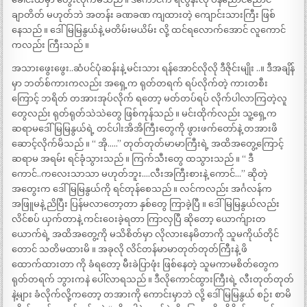
ချာတိတ် မဟုတ်ဘဲ အတန်း ခဏခဏ ကျထားတဲ့ ကျောင်းသားကြီး ဖြစ်
နေသည် ။ ဒေါ်မြမြနွယ်နဲ့ မတိမ်းမယိမ်း လို့ ထင်ရလောက်အောင် လူကောင်
ကလည်း ကြီးသည် ။
အသားဖွေးဖွေး..ဆံပင်ပုံဆန်းနဲ့ မင်းသား ရန်အောင်လိုလို ဒီဇိုင်းမျိုး ..။ ဒီအချိန်
မှာ ဘတ်စ်ကားကလည်း အရှေ့က ရုတ်တရက် ရပ်လိုက်တဲ့ ကားတစီး
ကြောင့် ဘရိတ် တအားအုပ်လိုက် ရတော့ မတ်တပ်ရပ် လိုက်ပါလာကြတဲ့လူ
တွေလည်း ရုတ်ရုတ်သဲသဲတွေ ဖြစ်ကုန်သည် ။ မင်းထိုက်လည်း သူ့ရှေ့က
ဆရာမဒေါ်မြမြနွယ်ရဲ့ တင်ပါးအိအိကြီးတွေကို ဖွားဖက်တော်နဲ့ တအားဖိ
ဆောင့်လိုက်မိသည် ။ “ အို…..” တုတ်တုတ်မာမာကြီးရဲ့ အထိအတွေ့ကြောင့်
ဆရာမ အရမ်း ရင်ခုံသွားသည် ။ ကြက်သီးတွေ ထသွားသည် ။ “ ဒီ
ကောင်..ကလေးသာသာ မဟုတ်ဘူး….လီးအကြီးစားနဲ့ ကောင်…” ဆိုတဲ့
အတွေးက ဒေါ်မြမြနွယ်ကို ရင်တုန်စေသည် ။ လင်ကလည်း အင်္ဂလန်က
အဖြူမနဲ့ ညိပြီး ပြန်မလာတော့တာ နှစ်တွေ ကြာခဲ့ပြီ ။ ဒေါ်မြမြနွယ်လည်း
လိင်စပ် ယှက်တာနဲ့ ကင်းဝေးခဲ့ရတာ ကြာလှပြီ ဆိုတော့ ယောက်ျားတ
ယောက်ရဲ့ အထိအတွေ့ကို မသိစိတ်မှာ လိုလားနေမိတာကို သူမကိုယ်တိုင်
တောင် သတိမထားမိ ။ အခုလို လိင်တန်မာမာတုတ်တုတ်ကြီးနဲ့ ဖိ
ထောက်ထားတာ ကို ခံရတော့ မီးခဲပြာဖုံး ဖြစ်နေတဲ့ သူမကာမစိတ်တွေက
ရုတ်တရက် ဘွားကနဲ ပေါ်လာရသည် ။ ဒီလိုကောင်ထွားကြီးရဲ့ လီးတုတ်တုတ်
နဲ့များ ခံလိုက်လို့ကတော့ တအားကို ကောင်းမှာဘဲ လို့ ဒေါ်မြမြနွယ် စဉ်း စာမိ