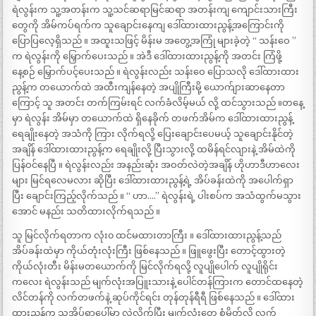
ရဲလွန်းက သူ့အတန်းက သူ့သင်ဆရာမြင်ဆရာ အတန်းကျ ကျောင်းသားကြီး
တွေကို အိမ်ကပ်ရက်က သူချောင်းနေကျ ဒေါ်ထားထားညွန့်အကြောင်းကို
ပြောပြလေ့ရှိသည် ။ အထူးသဖြင့် မိန်းမ အတွေ့အကြုံ များခဲ့တဲ့ “ သန်းဝေ ”
က ရဲလွန်းကို မြှောက်ပေးသည် ။ အဲဒီ ဒေါ်ထားထားညွန့်ကို အတင်း ကြံဖို့
နေ့စဉ် မြှောက်ပင့်ပေးသည် ။ ရဲလွန်းလည်း သန်းဝေ ပြောသလို ဒေါ်ထားထား
ညွန့်က တယောက်ထဲ အထီးကျန်နေတဲ့ အပျိုကြီးမို့ ယောက်ျားဆာနေတာ
ကြောင့် သူ အတင်း တက်ကြမ်းရင် လက်ခံလိမ့်မယ် လို့ ထင်သွားသည် ။တနေ့
မှာ ရဲလွန်း အိမ်မှာ တယောက်ထဲ ရှိနေခိုက် တဖက်အိမ်က ဒေါ်ထားထားညွန့်
ရေချိုးနေတဲ့ အသံကို ကြား လိုက်ရလို့ ပြေးချောင်းပေမယ့် သူချောင်းနိုင်တဲ့
အချိန် ဒေါ်ထားထားညွန့်က ရေချိုးလို့ ပြီးသွားလို့ ထမိန်ရင်လျားနဲ့ အိမ်ထဲကို
ပြန်ဝင်နေပြီ ။ ရဲလွန်းလည်း အနည်းဆုံး အဝတ်လဲတဲ့အချိန် ဟိုဟာဒီဟာလေး
များ မြင်ရလေမလား ဆိုပြီး ဒေါ်ထားထားညွန့်ရဲ့ အိပ်ခန်းထဲကို အပေါက်ရှာ
ပြီး ချောင်းကြည့်လိုက်သည် ။ “ ဟာ….” ရဲလွန်းရဲ့ ပါးစပ်က အသံထွက်မသွား
အောင် မနည်း သတိထားလိုက်ရသည် ။
သူ မြင်လိုက်ရတာက လုံး၀ ထင်မထားတာကြီး ။ ဒေါ်ထားထားညွန့်သည်
အိပ်ခန်းထဲမှာ ကိုယ်တုံးလုံးကြီး ဖြစ်နေသည် ။ ဖြူဖွေးပြီး တောင့်ထွားတဲ့
ကိုယ်လုံးတီး မိန်းမတယောက်ကို မြင်လိုက်ရလို့ လူပျိုပေါက် လူပျိုရိုင်း
ကလေး ရဲလွန်းသည် မျက်လုံးအပြူးသားနဲ့ ပေါင်တန်ကြားက တောင်ထနေတဲ့
လိင်တန်ကို လက်တဖက်နဲ့ ဆုပ်ကိုင်ရင်း တုန်တုန်ရီရီ ဖြစ်နေသည် ။ ဒေါ်ထား
ထားညွန့်က သူ့အိပ်ရာပေါ်မှာ လှဲလိုက်ပြီး မျက်လုံးတွေ စုံမှိတ်လို့ လက်