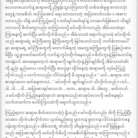
အပြာစာအုပ်လေးကို ဖတ်ကြည့်လိုက်သည် ။ ဇာတ်လမ်းက ကျောင်းသား
လေးတယောက်နဲ့ ဆရာမတို့ ညိစွန်းသွားကြတာကို တစ်တစ်ခွခွ စကားလုံး
တွေနဲ့ ကာမစိတ် ထကြွအောင် ရေးသားထားတဲ့ အပြာဇာတ်လမ်း ။ အစက
ဘာလည်း သိရုံ ဖတ်ကြည့်မလို့ ။ ဖတ်ရင်းဖတ်ရင်နဲ့ ဘာဆက်ဖြစ်မလဲ သိချင်
လာသလို စိတ်တွေလည်း ထကြွလာလို့ မင်းထိုက်ကလည်း အိမ်သာထဲမှာ
ကြာနေလို့ ဆက်ပြီး ဖတ်လိုက်မိသည် ။ အိမ်သာထဲ ရောက်သွားတဲ့ မင်းထိုက်
သည် ဆရာမရဲ့ ဖင်ကြီးတွေ နို့ကြီးတွေကို မြင်ယောင်သလို ဘတ်စ်ကားပေါ်
မှာ ဆရာမရဲ့ ဖင်ကြီးတွေကို ထောက်မိရတဲ့ အတွေ့အကြုံတွေကို ပြန်စဉ်းစား
မိပြီး သူ့ဖွားဖက်တော်ကို လက်နဲ့ ကွင်းတိုက်နေသည် ။ စိတ်ကူးနဲ့ မြင်ယောင်ရ
တာနဲ့တင် အားမရတော့ဘဲ ဆရာမကို မျက်လုံးနဲ့ မြင်ချင်မိလို့ အိမ်သာတံခါး
ကို နည်း နည်းလေး ဟလိုက်ပြီး စားပွဲမှာ ထိုင်နေတဲ့ ဆရာမကို လှမ်းကြည့်
လိုက်သည် ။ လက်ကလည်း လိင်တန်ကို ဖိ ထုနေသည် ။ “ ဟင်…ဆရာမ ဘာ
စာအုပ်လေး ဖတ်နေတာလဲ…” မင်းထိုက် ချက်ချင်းဘဲ သိလိုက်သည် ။ ဟင်…
ဒါ…ဒါ……ဒါ….အပြာစာအုပ်လေးဘဲ…..။ဟာ…ဆရာမ ဒါ…ဒါတွေ… ဖတ်တယ် . .
.။ မင်းထိုက် ကြည့်နေတုံးမှာဘဲ ဆရာမသည် စာအုပ်လေးကို ဖတ်နေရင်း
လက်တဖက်က ပေါင်ကြားထဲကို ရောက်သွားသည် ။
ကြည့်ရတာ ဆရာမ စိတ်ထလာတဲ့ပုံ ရှိသည် ။ မင်းထိုက်လည်း ဒါကို ကြည့်ပြီး
တအား တိုက်ပစ်လိုက်တာ သုတ်ရည်တွေ ဖွားကနဲ ဖွားကနဲ လိင်တန်ထဲကနေ
ပန်းထွက်ကုန်သည် ။ အိမ်သာရဲ့ တံခါးကို ထိမှန်ကုန်သည် ။ ဒေါ်မြမြနွယ်
သည် အပြာစာအုပ်ကို ဖတ်လိုက်မိလို့ ကာမစိတ်ရိုင်းတွေ ထကြွလာရသည် ။