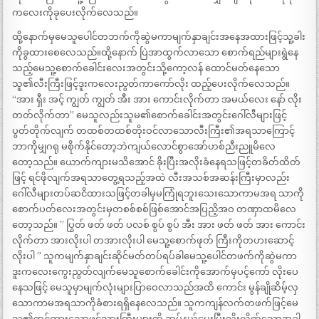
ကလေးကိုခုပေးလိုက်လေသည်။
ထို့နောက်မှမေသူပေါင်တဘက်ကိုဆွဲမကာမျက်နှာချင်းအနေအထားဖြင့်သူ့ခါး
ကိုခွထားစေလေသည်။ထို့နောက် ပြဲအာထွက်လာသော စောက်ရည်များရွဲနေ
သည့်မေသူ့စောက်ခေါင်းလေးအတွင်းသို့ကော့လန် ထောင်မတ်နေသော
သူ၏လီးကြီးဖြင့်ဒူးကလေးညွတ်ကာကော်လိုး ထည့်ပေးလိုက်လေသည်။
“အား ရှီး အင့် ကျွတ် ကျွတ် အီး အား ကောင်းလိုက်တာ အမယ်လေး နော် လိုး
တတ်လိုက်တာ” မေသူလည်းသူမ၏စောက်ခေါင်းအတွင်းဂေါ်လီများဖြင့်
ပွတ်တိုက်လျက် တထစ်တထစ်တိုးဝင်လာသောလီးကြီး၏အရသာကြောင့်
ဘာကိုမျှဂရု မစိုက်နိုင်တော့ဘဲကျယ်လောင်စွာအော်ဟစ်ညီးညူမိလေ
တော့သည်။ ယောက်ကျားမသိအောင် ခိုးပြီးအလိုးခံနေရသဖြင့်တခိတ်ထိတ်
ဖြင့် ရင်ဖိုလျက်အရသာတွေ့ရသည့်အထဲ လီးအသစ်အဆန်းကြီးမှာလည်း
ဂေါ်လီများတပ်ဆငိထားသဖြင့်တခါမှမကြုံရဘူးသေးသောကာမအရ သာကို
စောက်ပတ်လေးအတွင်းမှတစစ်စစ်ဖြစ်အောင်အပြညိ့အဝ တဏှာထမိလေ
တော့သည်။ ” ပြွတ် ဖတ် ဖတ် ပလစ် စွပ် စွပ် အီး အား ဖတ် ဖတ် အား ကောင်း
လိုက်တာ အားလိုးပါ တအားလိုးပါ မေသူ့စောက်ဖုတ် ကြီးကိုတပားဆောင့်
လိုးပါ ” သူကမျက်နှာချင်းဆိုင်မတ်တပ်ရပ်ခါမေသူ့ပေါင်တဖက်ကိုဆွဲမကာ
ဒူးကလေးကွေးညွတ်လျက်မေသူစောက်ခေါင်းကိုအောက်မှပင့်ကော် လိုးပေ
နေသဖြင့် မေသူမှာမျက်လုံးများပြာဝေလာသည်အထိ ကောင်း မွန်ချိုဆိမ့်လှ
သောကာမအရသာကိုခံစားရရှိနေလေသည်။ သူကကျန်လက်တဖက်ဖြင့်မေ
သူ၏တင်ကားသောဖင်သားကြီးများကို ဆုပ်နယ်ပေးပြီးလိုးလိုက်သောအခါ