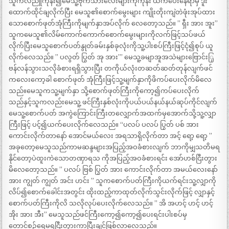
သူကလည်ူကုန်း၍မေသူ့ဗိုက်သားလေးများကိုကုန်း ယက်ပေးနေရာမှ ဒူး
ထောက်ထိုင်ချလိုက်ပြီး မေသူ၏စောက်မွေးများ ကျိုးတိုးကျဲတဲဖုံးအုပ်ထား
သောစောက်ဖုတ်အုံကြီးကိုမျက်နှာအပ်လိုက် လေတော့သည်။ ” ရှီး အား အူး”
သူကမေသူ၏လိမ်ကောက်ကောက်စောက်မွေးများကိုလက်ဖြင့်သပ်ဖယ်
လိုက်ပြီးမေသူစောက်ပတ်နွုတ်ခမ်းနှစ်ခုလုံးကိုသူ့ပါးစပ်ကြီးဖြင့်ငုံ၍စုပ် ယူ
လိုက်လေသည်။ ” ပလွတ် ပြွတ် အု အား’” မေသူ့ခမျာအူအသဲများဗြောင်းြှ
ဗန်လန်သွားသလိုခံစားရရှိသွားပြီး တကိုယ်လုံးတဆတ်ဆတ်တုန်လျက်ဖင်
ကလေးကော့ခါ စောက်ဖုတ် အုံကြီးဖြင့်သူ့မျက်နှာကိုဖိကပ်ပေးလိုက်မိလေ
သည်။မေသူကသူ့မျက်နှာ သို့စောက်ဖုတ်ကြီးကိုကော့၍ကပ်ပေးလိုက်
သည်နှင့်သူကလည်းမေသူ့ ဖင်ကြီးနှစ်လုံးကိုပယ်ပယ်နယ်နယ်ဆုပ်ကိုင်လျက်
မေသူ့စောက်ပတ် အကွဲကြောင်းကြီးတလျှောက်အထက်မှအောက်သို့သူ့လျှာ
ကြီးဖြင့် ပင့်၍ယက်ပေးလိုက်လေသည်။ “ပလပ် ပလပ် ပြွတ် ပစ် အား
ကောင်းလိုက်တာနော် အောင်မယ်လေး အရသာရှိလိုက်တာ အင့် ရော့ ရော့ ”
အခုတော့မေသူသည်ကာမဆန္ဒများအပြည့်အဝခံစားလျက် ဘာကိုမျှသတိမရ
နိုင်တော့ပဲထူးကဲသောတဏှာရသ ကိုအပြည့်အဝခံစားရင်း အော်ဟစ်ငြီးတွား
မိလေတော့သည်။ ” ပလပ် ဗြစ် ပြွတ် အား ကောင်းလိုက်တာ အမယ်လေးနော်
အား ကျွတ် ကျွတ် အင်း ဟင်း ” သူကစောက်ပတ်ကြီးကိုယက်ရင်းသူ့လျှာကို
လိပ်၍စောက်ခေါင်းအတွင်း ထိုးထည့်ကာထုတ်လိုက်သွင်းလိုက်ဖြင့် လျှာနှင့်
စောက်ပတ်ကြီးကိုလိ သလိုလုပ်ပေးလိုက်လေသည်။ ” အိ အဟင့် ဟင့် ဟင့်
အိုး အား အီး” မေသူသည်ဖင်ကြီးကော့၍ကော့၍ပေးရင်းပါးစပ်မှ
တောင်စဉ်ရေမရငြီးတွားကာပြီးချင်ဖြစ်လာလေသည်။