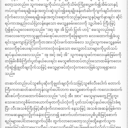
တော့သတည်း။ သူကမေသူ့ကိုယ်လည်းကိုသိမ်းကြုံးပွေ့ဖက်၍အိမ်သာနှင့်
ကပ်လျက်ရေချိုးခန်းအတွင်းဆွဲသွင်း၍ရေချိုးခန်းတံခါးကိုဂျက်ချပိတ်ထား
လိုက်လေသည်။ရေချိုးခန်းအတွင်းရောက်သည်နှင့်မေသူနှင့်မျက်နှာချင်း ဆိုင်
ရပ်ကာအနည်းငယ်ပြဲလန်နေသော မေသူ့နခမ်းလေးကို သူ့ပါးစပ် ကြီးဖြင့်
ငုံ၍စုပ်ယူလေတော့သည်။ “အာ့ အူး အိ ပြွတ် ပြွတ် ဟင့်” မေသူလည်းရင်
ကလေးကော့ကာသူနွုတ်ခမ်းစုပ်ပေးတာကိုခြေဖျားက လေးထောက်၍ခံယူ
ရင်းသူ့ကျောပြင်ကြီးကိုတအားသိုင်းဖက်ထားမိလေ သည်။သူကမေသူ့နခမ်း
လေးကိုစုပ်ပေးရင်းတင်းကားလုံးဝန်းသော မေသူ့တင်သာများကိုပွတ်သပ်
ဆုပ်နယ်ပေးလေသည်။ ” အု အင့် အင့် အိ” သူကမေ့သူဖင်ကလေးနှစ်ခြမ်းကို
တခြမိးစီဖိကြိတ်ပွတ်နယ်ပေးရင်း မေသူ၏တထပ်တည်းသောထမိန်ကလေး
ကိုဆွဲ၍ချွတိချလိုက်သဖြင့် မေသူ့မှာဖင်တုံးလုံးကလေးဖြစ်သွားရရှာလေ
သည်။
တဆက်တည်းပင်သူ၏ပုဆိုးကိုချွတ်ချလိုက်သဖြင့်သူ၏လီးငေါက် တောက်
ကြီးကတဆတ်ဆတ်တုန်လျက်ပေါ်လာက မေသူ့စောက်ဖုတ် ကလေးအထက်
ဆီးစပ်ကိုလာထောက်မိလေသည်။ “ဟင့် အီး အား” မေသူမှာမတွေ့ကြုံဘူး
သေးသောလူစိမ်းတယောက်မှတကိုယ်လုံးကို ပွတ်သပ်ဆုပ်နယ်ပေးခြင်းခံရ
ပြီး လီးအသစ်ကြီးဖြင့်ဆီးခုံကိလာထောက် နေသဖြင့် အသစ်အဆန်းဖြစ်ကာ
ကာမဆန္ဒများလွိုက်ခနဲထကြွလာ၍ စောက်ပတ်ကလေးပွစိပွစိဖြင့်စောက်
ရည်များပေါင်တလျောက်ယိုစီး ထွက်လာလေတော့သည်။ထို့နောက်သူက
နခမ်းခြင်းခွါကာမေသူ့တီရှပ် ကလေးကိုခေါင်းပေါ်မှမ၍ချွတ်လိုက်သဖြင့်မေ