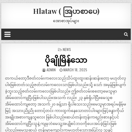
Hlataw ( အြပာစာပေ)
အောစာအုပ်များ
POSTED
NEWS
IN
ပိုချိုမြိန်သော
ADMIN
MARCH 18, 2025
တကယ်တော့ဒီဇတ်လမ်းကလေးသည်သိပ်ထူးထူးဆန်းဆန်းတော့ မဟုတ်လှ
ပါ။ဖြစ်တတ်သည့်ဇတ်လမ်းကလေးသာဖြစ်ပါသည်။သို့ သော် အမှန်ဖြစ်ပျက်
ခဲ့ဘူးသည့်ဇတ်လမ်းကလေးဖြစ်ပါသည်။ ဤဇတ်လမ်းစတော့မေသူမှာ
အိမ်ထောင်ကျပြီးဖြစ်ပါသည်။အသက် လည်း ၂၃ နှစ်ရှိပါပြီ။မေသူစ
အိမ်ထောင်ကျတော့ အသက်၂၀ ခန့်သာ ရှိပါသေးသည်။မေသူမှာအရပ်မနိမ့်မ
မြင့် အသားညိုညို တောင့်တင်း ကားထွက်နေသောတင်ပါးများဖြင့်ခန္ဓာကိုယ်
အချိုးအစားကျနသူလေး ဖြစ်ပါသည်။ဆယ်တန်းတုန်းကရည်းစားနှင့်ပင်
အိမ်ထောင်ကျပြီးသူနဲ့ ကျမှဘဲမေသူ့အပျိုစင်ဘဝကိုပေးအပ်ခဲ့ခြင်းဖြစ်
ပါသည်။မေသူဆယ် တန်းမှာကျောင်းကမဟုတ်သောအပြင်လူ သူနှင့်