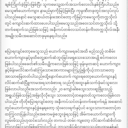
ချစ်ကြိုက်ခဲ့ခြင်းဖြစ်ပြီး သူကမေသူ့ထက်အသက်လေးငါးနှစ်ကြီးပါသည်။
မေသူ၏ယောက်ကျား နာမည်မှာကိုမြင့်ဖြစ်ပြီး ကုမ္ပဏီတခုတွင်အလုပ်လုပ်
ပါသည်။နောင် မေသူဆယ်တန်းအောင်တော့ ကိုမြင့်ကမေသူကိုတက္ကသိုလ်
တွင် ကျောင်းဆက်ထားပေးပါသည်။မေသူသည်အဝေးသင်တက္ကသိုလ် သို့
တက်ရောက်သည်ဖြစ်သဖြင့် အနီးကပ်တစ်လသင်တန်းကိာတက္ကသိုလ်အနီး
အမျိုးသမီးအဆောင်တခုမှနေရပါသည်။
ပြောရလျင်တော့မေသူသည် ယောက်ကျားမရခင်အထိ မည်သည့် တစိမ်း
ယောက်ကျားနှင့်မှထိတွေ့ဆက်ဆံဘူးခြင်းမရှသေးသောအပျို စင်ကလေး
ဖြစ်ပါသည်။ခေတ်၏သမီးပျိုကလေးဖြစ်သဖြင့် ဖုန်းမှတဆင့် ယောက်ကျား
နှင့်မိန်းမလိင်ဆက်ဆံကြသောအောကားများကြည့်၍ကိုယ့်ဘာသာတော့
အာသာဖြေတတ်ပါသည်။ထို့နောက်ယောက် ကျားရတော့ယောက်ကျားနှင့်
လိင်ဆက်ဆံပြီူကာမအရသာခံစားရ သည်ကိုအထူးနှစ်သက်ခုံမင်သူလေး
ဖြစ်လာပါသညိ။အသက်ကလည်း ၂၀ ကျော်ခါစသွေးသားဆူဖြိုးသည့်
အရွယ်ဖြစ်သဖြင့်အမြဲလိုလိုသွေး သားတောင့်တနေတတ်သူကလေးဖြစ်လာ
ပါသည်။ တိုတိုပြောရလျင်တော့ အနီးကပ်သင်တန်းတက်ရောက်ရန် အဆောင်
တွင်ယောက်ကျားနှင့်ခွဲနေရတော့ သုံးလေးရက်နှင့်ပင် သွေးသားကတောင့်တ
ထကြွလာပြန်ပါသည်။အစကမခွဲစဘူးခွဲရသဖြင့် အိမ်ကယောက်ကျားကို
လွမ်းမိသည်ဟုထင်သော်လည်း တကယ် တမ်း ကျတော့ လိင်ဆက်ဆံစိတ်ထ
ကြွလာခြင်းသာဖြစ်ကြောင်းကိုယ့် ဘာသာရိပ်မိလာလေသည်။ပထမနှစ်နှင့်