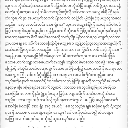
သူကအလိုက်သင့်ကလေးလက်မြှောက်ပေးလိုက်ပြီးကျစ်လစ်ဖွံ့ထွားသောနို့
နှစ်လုံးကိုကော့ပေး လိုက်မိလေသည်။ထိုသို့ပေါ်လာသောမေသူ၏နို့ကြီးနှစ်
လုံးကိုမျက်နှာ အပ်လျက်တဖက်ပြီးတဖက် တပြွတ်ပြွတ်ဖြင့်စုပ်ယူလိုက်လေ
သည်။ ” အင့် အဟင်းဟင်း အား ရှီး အု” သူကမေသူ့၏နို့ကြီးတလုံးကိုပါးစပ်
ဖြင့်အားရပါးရစုပ်ယူရင်း ကျန်နို့တဘကိကိုလက်ဖြင့်ပွတ်သပ်ဆုပ်နယ်လျက်
မာတော့နေသော နို့သီးခေါင်းလေးကိုလက်ညိုးဖြင့်လက်မညှပ်လျက်ညင်သာ
စွာပွတ်ချေ ပေးလိုက်သောကြောင့်မေသူ့ခမျာ တွန့်တွန့်လူးလျက်အကျယ်ကြီး
အော်ဟစ်ငြီးတွားမိလေသည်။ ” အိုး အား ဟား း ပြွတိ ပလစ် အင့် အီူ အား ”
အမှန်မှာမေသူအနေဖြင့်ရိုးအီနေသောမိမိဟောက်ကျားအစား တစိမ်းဖြစ်
သောယောက်ကျားတစ်ယောက်၏ကျွမ်းကျင်လိမ်မာသော ကာမနွိုးဆွမွုများ
ကြောင့် ခါတိုင်းထက်တဏှရမ္မက်ဇောများပိုမိုထကြွ လာရသလို ခိုးစားရသော
အတွေ့အကြုံသစ်ကပိုမိုချိုမြိန်သောအရသာ အသစ်ကိုခံစားရရှိစေလေ
သည်။ထို့နောက်အဆောင်ပိုင်ရှင်၏တုသည် နို့ကြီးများကိုတလှည့်စီစုပ်ယက်
နေရာမှ ဖြေးဖြေးချင်းအောက်သို့ဆင်း လာကာ မေသူ၏ဆူဖြိုးစဝမ်းဗိုက်
သားပြင်ကလေးကိုနမ်းရွုံ့ရင်းလျှာ ဖြင့်အလျားလိုက်ယက်ပေးလိုက်လေ
သည်။ ” အား အူး အင့် ဘယ်လိုလုပ်နေတာလဲကွယ် မမဖြင့်မနေနိုင်လောက်
အောင်ဖြစ်လာပြီ အား ရှီး အင့် အဟင့် ” မေသူသည်မချိမဆန့်ရေရွတ်ငြီးတွား
ရင်း ဗိုက်သားကလေးများချပ်ကာ သူ၏ခေါင်းကိုပွတ်သပ်၍ဆံပင်များ
အကြားလက်ချောင်းများထိုး၍ယုယ နေမိလေသည်။