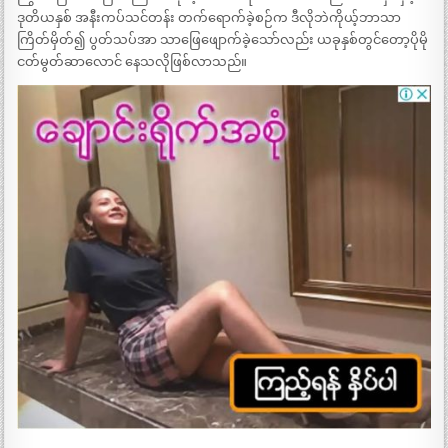
ဒုတိယနှစ် အနီးကပ်သင်တန်း တက်ရောက်ခဲ့စဉ်က ဒီလိုဘဲကိုယ့်ဘာသာ
ကြိတ်မှိတ်၍ ပွတ်သပ်အာ သာဖြေဖျောက်ခဲ့သော်လည်း ယခုနှစ်တွင်တော့ပိုမို
ငတ်မွတ်ဆာလောင် နေသလိုဖြစ်လာသည်။