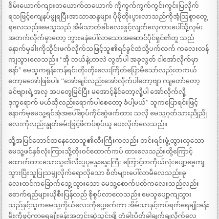
စိမ်းယောက်ကျားတယောက်တယောက် ကိုကွက်ကွက်ကွင်းကွင်းပြလိုက်
ရသဖြင့်ကျေနပ်မွုရပြီးအာသာဆန္ဒများ ပိုမိုတိုးပွားလာသည်ကိုအံ့သြစွာတွေ့
ရလေသည်။မေသူသည် အိမ်သာတံခါးလေးဖွင့်လျက်လှေကားပေါ်သို့လှမ်း
အတက်လိုက်မှာတော့ ဘွားခနဲပေါ်လာသောအဆောင်ပိုင်ရှင်၏တူ သည်
နောက်မှခါးကိုသိုင်းဖက်လိုက်သဖြင့်သူ၏ရင်ခွင်ထဲသို့ပက်လက် ကလေးလန်
ကျသွားလေသည်။ “အို ဘယ်နဲ့ဟာလဲ လွတ်ပါ အခုလွတ် ငါအော်လိုက်မှာ
နော်” မေသူကရုန်းကန်ရင်းတိုးတိုးလေးကြိတ်ပြောမိသော်လည်းတကယ်
တော့မအော်ဖြစ်ပါ။ “အော်ချင်လည်းအော်လိုက်ပါတော့ဗျာ ကျတော်တော့
ခင်ဗျားရဲ့အလှ အပတွေမြင်ပြီး မအောင့်နိုင်တော့လို့ပါ အော်လိုက်လို့
ဒုက္ခရောက် မယ်ဆိုလည်းရောက်ပါစေတော့ ခံပါ့မယ်” သူကပြောရင်းဖြင့်
နောက်မှမေသူ့ရင်အုံအပေါ်ဆုပ်ကိုင်ဆွဲဖက်ထား သလို မေသူ့ဂုတ်သားညိုညို
လေးကိုလည်းနွုတ်ခမ်းဖြင့်ဖိကပ်စုပ်ယူ ပေးလိုက်လေသည်။
ထို့အပြင်တောင်ထနေသောသူ၏လီးကြီးကလည်း တင်းရင်းဖွံ့ထွားလှသော
မေသူ့ဖင်နှစ်လုံးကြားသို့တိုးဝင်ထောက်ကပ် ထားလေသည်။ထို့ကြောင့်
ထောက်ထားသောသူ၏လီးပူပုနွေးနွေးကြီး ကြောင့်တကိုယ်လုံးပျော့ခွေကျ
သွားပြီးသူပြုသမျှလိုက်ရောလိုသော စိတ်များပေါ်လာမိလေသည်။ခု
လေးတင်ကခြောက်သွေ့သွားသော မေသူ့စောက်ပတ်ကလေးသည်လည်း
စောက်ရည်များယိုစီးပြန်လည် စိုစွပ်လာလေသည်။ မေသူပျော့ကျသွား
သည်နှင့်သူကမေသူ့ကိုယ်လေးကိုပွေ့ဖက်ကာ အိမ်သာနှင့်ကပ်ရက်ရေချိုးခန်း
မီးကိုဖွင့်ကာရေချိုးခန်းအတွင်းဆွဲသွင်း၍ တံခါးပိတ်ခါချက်ချလိုက်လေ