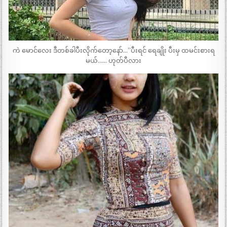
ကဲ မောင်လေး ဒီတစ်ခါပီးလိုက်တော့နော်…”ပီးရင် ရေချိုး ပီးမှ ထမင်းစားရ
မယ်…… ဟုတ်ပီလား