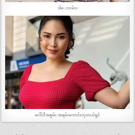
ဒါေလးမ်ား
ဂေါ်လီအစွမ်း အရမ်းကောင်းလှတယ်ရှင်