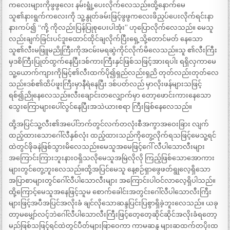
ကလေးများကိုဖွဖွလေး နမ်းရွုံ့ပေးလိုက်လေသည်။ထို့နောက်မေ
သူ၏နားရွက်ကလေးကို သူ့နွုတ်ခမ်းဖြင့်ဖွဖွကလေးဖိညှပ်ပေးလိုက်ရင်းနာ
နားကပ်၍ “ကို့ ကိုလည်းပြန်ပြုစုပေးပါအုံး” ဟုပြောလိုက်လေသည်။ မေသူ
လည်းချက်ခြင်းပင်ဒူးထောင်ထိုင်ချလိုက်ပြီးရှေ့သို့တောင်မတ် နေသော
သူ၏လီးမဖြူမညိုကြီးကိုအငမ်းမရဆွဲကိုင်လိုက်မိလေသည်။သူ ၏လီးကြီး
မှဒစိကြီးပြုတ်ထွက်နေပြီးဒစ်ကားကြီးနှင်ဖြစ်သဖြင့်အားရပါး ရရှိလှကာမေ
သူ့ယောက်ကျားကိုမြင့်၏လီးထက်ပို၍ရှည်လည်းရှညိ တုတ်လည်းတုတ်လေ
သည်။ဒစ်၏ထိပ်ဖူးကြီးမှာနီရဲနေပြီး ဒစ်ပတ်လည် မှာလိုးဖန်များသဖြင့်
ရစ်၍ညိုနေလေသည်။လီးချောင်းတလျှောက်မှာ တော့ဖောင်းကားနေသော
သွေးကြောများပေါ်လွင်နေပြီးအသဲယားစရာ ကြီးဖြစ်နေလေသည်။
ထို့အပြင်သူ့လီး၏အပေါ်ဘက်တွင်လက်တလုံးစီအကွာအဝေးခြား လျက်
ထည့်ထားသောဂေါ်လီနှစ်လုံး ထည့်ထားသည်ကိုတွေ့လိုက်ရသဖြင့်မေသူ့ရင်
ထဲတွင်ဖိုခနဲဖြစ်သွားမိလေသည်။မေသူအမေဖြင့်ဂေါ် လီပါသောလီးများ
အကြောင်းကြားဘူးနားဝရှိသလိုမေသူအမြဲလိုလို ကြည့်ဖြစ်သောအောကား
များတွင်တွေ့ဘူးလေသည်။ထို့အပြင်မေသူ နေ့စဉ်ရှာဖွေဖတ်ရွုလေ့ရှိသော
အပြာစာများတွင်ဂေါ်လီပါသောလီးများ အကြောင်းပါဝင်လာလေ့ရှိပါသည်။
ထို့ကြောင့်မေသူအနေဖြင့်သူမ စောက်ခေါင်းအတွင်းဂေါ်လီပါသောလီးကြီး
များဖြင့်အပီအပြင်အလိုးခံ ချင်လိုသောဆန္ဒပြင်းပြစွာရှိခဲ့ဘူးလေသည်။ ယခု
တာ့မမျှော်လင့်ဘဲဂေါ်လီပါသောလီးကြီးဖြင့်တေ့တေ့ဆိုင်ဆိုင်အလိုးခံရတော့
မည်ဖြစ်သဖြင့်ရင်ထဲတွင်ပီတ်များဖြာဝေကာ ကာမဆန္ဒ များဆထက်တပိုးထ