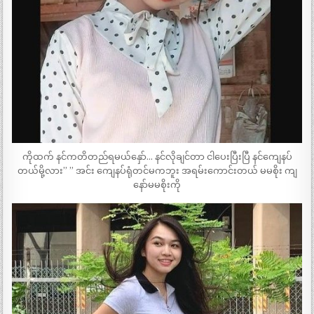
ကိုထက် နင်ကတိတည်ရမယ်နှော်… နင်လိုချင်တာ ငါပေးပြီးပြီ နင်ကျေနပ်
တယ်မို့လား” ” အင်း ကျေနပ်ရုံတင်မကဘူး အရမ်းကောင်းတယ် မမစိုး ကျ
နော်မမစိုးကို