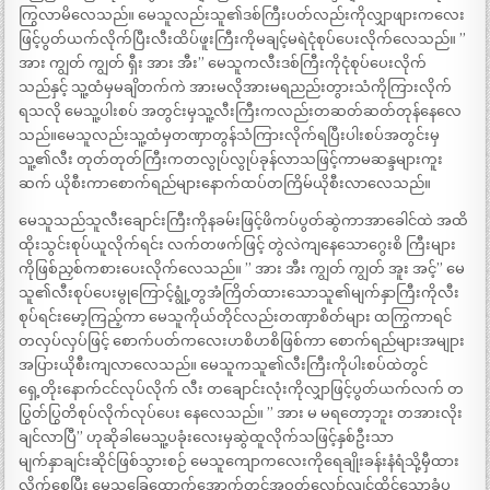
ကြွလာမိလေသည်။ မေသူလည်းသူ၏ဒစ်ကြီးပတ်လည်းကိုလျှာဖျားကလေး
ဖြင့်ပွတ်ယက်လိုက်ပြီးလီးထိပ်ဖူးကြီးကိုမချင့်မရဲငုံစုပ်ပေးလိုက်လေသည်။ ”
အား ကျွတ် ကျွတ် ရှီး အား အီး” မေသူကလီးဒစ်ကြီးကိုငုံစုပ်ပေးလိုက်
သည်နှင့် သူ့ထံမှမချိတက်ကဲ အားမလိုအားမရညည်းတွားသံကိုကြားလိုက်
ရသလို မေသူ့ပါးစပ် အတွင်းမှသူ့လီးကြီးကလည်းတဆတ်ဆတ်တုန်နေလေ
သည်။မေသူလည်းသူ့ထံမှတဏှာတွန်သံကြားလိုက်ရပြီးပါးစပ်အတွင်းမှ
သူ့၏လီး တုတ်တုတ်ကြီးကတလွုပ်လွုပ်ခုန်လာသဖြင့်ကာမဆန္ဒများကူး
ဆက် ယိုစီးကာစောက်ရည်များနောက်ထပ်တကြိမ်ယိုစီးလာလေသည်။
မေသူသည်သူလီးချောင်းကြီးကိုနခမ်းဖြင့်ဖိကပ်ပွတ်ဆွဲကာအာခေါင်ထဲ အထိ
ထိုးသွင်းစုပ်ယူလိုက်ရင်း လက်တဖက်ဖြင့် တွဲလဲကျနေသောဂွေးစိ ကြီးများ
ကိုဖြစ်ညှစ်ကစားပေးလိုက်လေသည်။ ” အား အီး ကျွတ် ကျွတ် အူး အင့်” မေ
သူ၏လီးစုပ်ပေးမွုကြောင့်ရွုံ့တွအံကြိတ်ထားသောသူ၏မျက်နှာကြီးကိုလီး
စုပ်ရင်းမော့ကြည့်ကာ မေသူကိုယ်တိုင်လည်းတဏှာစိတ်များ ထကြွကာရင်
တလှပ်လှပ်ဖြင့် စောက်ပတ်ကလေးဟစိဟစိဖြစ်ကာ စောက်ရည်များအမျုား
အပြားယိုစီးကျလာလေသည်။ မေသူကသူ၏လီးကြီးကိုပါးစပ်ထဲတွင်
ရှေ့တိုးနောက်ငင်လုပ်လိုက် လီး တချောင်းလုံးကိုလျှာဖြင့်ပွတ်ယက်လက် တ
ပြွတ်ပြွတိစုပ်လိုက်လုပ်ပေး နေလေသည်။ ” အား မ မရတော့ဘူး တအားလိုး
ချင်လာပြီ” ဟုဆိုခါမေသူ့ပခုံးလေးမှဆွဲထူလိုက်သဖြင့်နှစ်ဦးသာ
မျက်နှာချင်းဆိုင်ဖြစ်သွားစဉ် မေသူကျောကလေးကိုရေချိုးခန်းနံရံသို့မှီထား
လိုက်စေပြီး မေသူ့ခြေထောက်အောက်တွင်အဝတ်လျှော်လျင်ထိုင်သောခုံပု