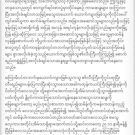
လပ်နေထိုင်ရသဖြင့် သဘောကျသလို လိုတော့ုဖြစ်မိလေသည်။ ဤသို့ဖြင့်
တခုသောညတွင် စာကျက်ရင်းစားပွဲမှာထိုင်နေစဉ် ကာမဆန္ဒများ ထကြွလာ
ပြီးအလိုးခံချင်လာသဖြင့်မေသူတယောက် ယောက်ကျားဖြစ်သူကိုလိုင်းပေါ်
တွင်ခေါ်ယူကာ ဆက်ခ်ချက်လေသည်။ အခြားအဆောင်သူများလည်းရှိသဖြင့်
ဖုန်းဖြင့်သာစာရိုက်၍ အပြန် အလှန် အရင်တုန်းကလိုးခဲ့ကြသည်များကိုစမြုံ့
ပြန် ပြောဆိုကြလေ သည်။အခြားအဆောင်သူများရှိသဖြင့် မေသူ့မှာထမိန်
လှန်၍စောက်ပတ် ကိုပွတ်သပ်အာသာဖြေရန်မဖြစ်နိုင်သဖြင့် သည်အတိုင်း
စားပွဲတွင် ထိုင်ကာဖုန်းထဲတွင်တဘက်မှကိုင်တွယ်ပွတ်သပ်ပြသောကြိမ်ဖန်
များ စွာအလိုးခံခဲ့ဘူသည့်ယောက်ကျားဖြစ်သူ၏လီးကြီးကိုကြည့်၍ စောက်
ရည်တရွဲရွဲဖြင့်အလိုးခံချင်သောဆန္ဒရမ္မက်များတဖွားဖွားပေါ်ထွက်နေလေ
သည်။
မကြာမီပင်တဘက်မှယောက်ကျားဖြစ်သူကသူ ၏လီးကြီးကိုဂွင်းထုပြီး
လီးရည်များပန်းပြကာပြီးဆုံးသွားသောအခါကတုန်ကယင်ကြီးဖြစ်၍ဖုန်းကို
ပိတ်လိုက်လေသည်။ ထို့နောက်အောက်ထပ်ရှိအိမ်သာထဲသို့သွား၍စောက်
ပတ်ကိုပွတ် နွိုက်ကာထကြွသောင်းကျန်းနေသောသွေးသားဆန္ဓကို
ဖြေဖျောက်တော့ မည်ဟုစဉ်းစားကာ ထရပ်၍ထမိန်ကိုကမန်းကတန်းလှည့်
ဝတ်လိုက် လေသည်။ညအိပ်ချိန်ဖြစ်၍ အပေါ်တွင်တီရှပ်တထပ်ထဲနှင့်အောက်
တွင် ထမိန်ပါးကလေးတထပ်တည်းသာဝတ်ဆင်ထားလေသည်။ မေသူ
လှေကားအတိုင်းအိမ်သာရှိရာအောက်ထပ်သို့ဆင်းလာတော့ ည ၁၁ နာရီခန့်ရှိ
ပြီဖြစ်လေသည်။အဆောင်သူအားလုံးလိုလိုမှာလည်း အိပ်ကုန်ကြပြီဖြစ်