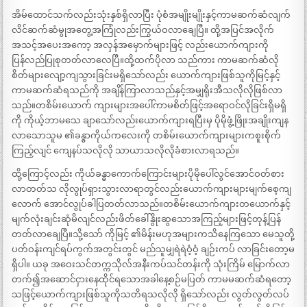
အိမ်ထောင်သက်လည်းသုံးနှစ်ရှိလာပြီး ပုံစံအမျိုးမျိုးနှင့်ကာမဆက်ဆံလျက်
လိင်ဆက်ဆံမွုအတွေ့အကြုံလည်းကြွယ်ဝလာချေပြီ။ ထို့အပြင်အလိုက်
အသင့်အပေးအကော့ အလှန်အမှောက်များဖြင့် လည်းယောက်ကျားကို
ပြန်လည်ပြုစုတတ်လာလေပြီ။ထို့ထက်ပိုလာ သည်ကား ကာမဆက်ဆံလို
စိတ်များလျော့ကျသွားခြင်းမရှိသော်လည်း ယောက်ကျားဖြစ်သူကိုမြင့်နှင့်
ကာမဆက်ဆံရသည်ကို အချိန်ကြာလာသည်နှင့်အမျှရိုးအီသလိုလိုဖြစ်လာ
သည်။တစိမ်းယောက် ကျားများအပေါ်ကာမစိတ်ဖြင့်အရောဝင်လိုခြင်းရှိမရှိ
ကို ကိုယ့်ဘာမသေ ချာသော်လည်းယောက်ကျားရပြီးမှ ပိုမိုဖွံ့ဖြိုးအချိုးကျန
လာသောသူမ ၏ခန္ဓာကိုယ်ကလေးကို တစိမ်းယောက်ကျားများကစူးစိုက်
ကြည့်လျင် ကျေနပ်သလိုလို သာယာသလိုလိုခံစားလာရသည်။
ထို့ကြောင့်လည်း ကိုယ်ခန္ဓာကောက်ကြောင်းများပိုမိုပေါ်လွင်အောင်ဝတ်စား
လာတတ်သ လိုလွုပ်ရှားသွားလာရာတွင်လည်းယောက်ကျားများမျက်စေ့ကျ
လောက် အောင်လွုပ်ခါပြတတ်လာသည်။တစိမ်းယောက်ကျားတယောက်နှင့်
မျက်လုံးချင်းဆုံမိလျင်လည်းဖိတ်ခေါ်နွိုးဆွသောအကြည့်များဖြင့်တုန့်ပြန်
တတ်လာချေပြီ။သို့သော် ကိုမြင့် ၏မိန်းမဟုအများကသိနေကြသော မေသူတို့
ပတ်ဝန်းကျင်ရပ်ကွက်အတွင်းတွင် မည်သူမျှရဲရဲဝံ့ဝံ့ ချဉ်းကပ် လာခြင်းတော့မ
ရှိပါ။ ယခု အဝေးသင်တက္ကသိုလ်အနီးကပ်သင်တန်းကို သုံးကြိမ် မြောက်လာ
တက်၍အဆောင်ငှားနေထိုင်ရသောအခါနေ့စဉ်မပြတ် ကာမမဆက်ဆံရတော့
သဖြင့်ယောက်ကျားဖြစ်သူကိုသတိရသလိုလို ရှိသော်လည်း လွတ်လွတ်လပ်