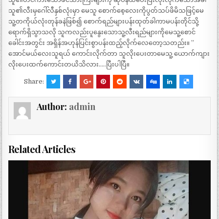
သူ၏လီးမှဂေါ်လီနှစ်လုံးမှာ မေသူ စောက်စေ့လေးကိုပွတ်သပ်ဖိမိသဖြင့်မေ
သူ့တကိုယ်လုံးတုန်ခနဲဖြစ်၍ စောက်ရည်များပန်းထုတ်ခါကာမပန်းတိုင်သို့
ရောက်ရှိသွာသလို သူကလည်းပူနွေးသောသူ့လီးရည်များကိုမေသူ့စောင်
ခေါင်းအတွင်း အရှိန်အဟုန်ပြင်းစွာပန်းထည့်လိုက်လေတော့သတည်း။ ”
အောင်မယ်လေးသူရယ် ကောင်းလိုက်တာ သူလိုးပေးတာမေသူ့ ယောက်ကျား
လိုးပေးထက်ကောင်းတယိသိလား…..ပြီးပါပြီ။
Share:
Author:
admin
Related Articles