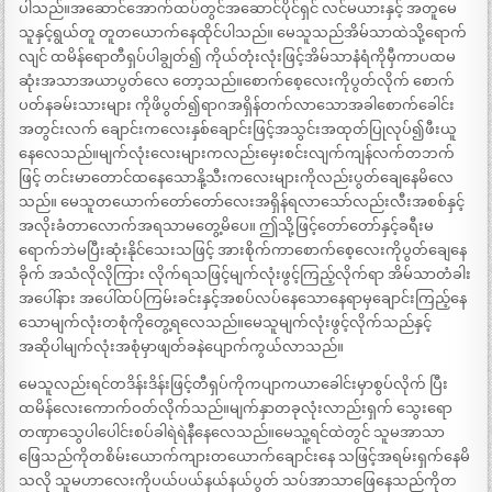
ပါသည်။အဆောင်အောက်ထပ်တွင်အဆောင်ပိုင်ရှင် လင်မယားနှင့် အတူမေ
သူနှင့်ရွယ်တူ တူတယောက်နေထိုင်ပါသည်။ မေသူသည်အိမ်သာထဲသို့ရောက်
လျင် ထမိန်ရောတီရှပ်ပါချွတ်၍ ကိုယ်တုံးလုံးဖြင့်အိမ်သာနံရံကိုမှီကာပထမ
ဆုံးအသာအယာပွတ်လေ တော့သည်။စောက်စေ့လေးကိုပွတ်လိုက် စောက်
ပတ်နခမ်းသားများ ကိုဖိပွတ်၍ရာဂအရှိန်တက်လာသောအခါစောက်ခေါင်း
အတွင်းလက် ချောင်းကလေးနှစ်ချောင်းဖြင့်အသွင်းအထုတ်ပြုလုပ်၍ဖီးယူ
နေလေသည်။မျက်လုံးလေးများကလည်းမှေးစင်းလျက်ကျန်လက်တဘက်
ဖြင့် တင်းမာတောင်ထနေသောနို့သီးကလေးများကိုလည်းပွတ်ချေနေမိလေ
သည်။ မေသူတယောက်တော်တော်လေးအရှိန်ရလာသော်လည်းလီးအစစ်နှင့်
အလိုးခံတာလောက်အရသာမတွေ့မိပေ။ ဤသို့ဖြင့်တော်တော်နှင့်ခရီးမ
ရောက်ဘဲမပြီးဆုံးနိုင်သေးသဖြင့် အားစိုက်ကာစောက်စေ့လေးကိုပွတ်ချေနေ
ခိုက် အသံလိုလိုကြား လိုက်ရသဖြင့်မျက်လုံးဖွင့်ကြည့်လိုက်ရာ အိမ်သာတံခါး
အပေါ်နား အပေါ်ထပ်ကြမ်းခင်းနှင့်အစပ်လပ်နေသောနေရာမှချောင်းကြည့်နေ
သောမျက်လုံးတစုံကိုတွေ့ရလေသည်။မေသူမျက်လုံးဖွင့်လိုက်သည်နှင့်
အဆိုပါမျက်လုံးအစုံမှာဖျတ်ခနဲပျောက်ကွယ်လာသည်။
မေသူလည်းရင်တဒိန်းဒိန်းဖြင့်တီရှပ်ကိုကပျာကယာခေါင်းမှာစွပ်လိုက် ပြီး
ထမိန်လေးကောက်ဝတ်လိုက်သည်။မျက်နှာတခုလုံးလာည်းရှက် သွေးရော
တဏှာသွေပါပေါင်းစပ်ခါရဲရဲနီနေလေသည်။မေသူ့ရင်ထဲတွင် သူမအာသာ
ဖြေသည်ကိုတစိမ်းယောက်ကျားတယောက်ချောင်းနေ သဖြင့်အရမ်းရှက်နေမိ
သလို သူမဟာလေးကိုပယ်ပယ်နယ်နယ်ပွတ် သပ်အာသာဖြေနေသည်ကိုတ