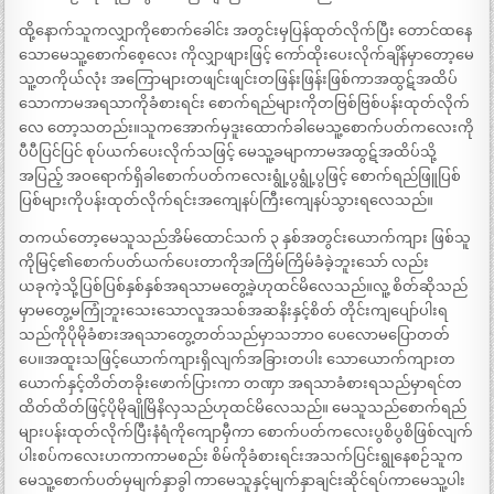
ထို့နောက်သူကလျှာကိုစောက်ခေါင်း အတွင်းမှပြန်ထုတ်လိုက်ပြီး တောင်ထနေ
သောမေသူ့စောက်စေ့လေး ကိုလျှာဖျားဖြင့် ကော်ထိုးပေးလိုက်ချိန်မှာတော့မေ
သူ့တကိုယ်လုံး အကြောများတဖျင်းဖျင်းတဖြန်းဖြန်းဖြစ်ကာအထွဋ်အထိပ်
သောကာမအရသာကိုခံစားရင်း စောက်ရည်များကိုတဗြစ်ဗြစ်ပန်းထုတ်လိုက်
လေ တော့သတည်း။သူကအောက်မှဒူးထောက်ခါမေသူ့စောက်ပတ်ကလေးကို
ပီပီပြင်ပြင် စုပ်ယက်ပေးလိုက်သဖြင့် မေသူ့ခမျာကာမအထွဋ်အထိပ်သို့
အပြည့် အဝရောက်ရှိခါစောက်ပတ်ကလေးရွုံ့ပွရွုံ့ပွဖြင့် စောက်ရည်ဖြူပြစ်
ပြစ်များကိုပန်းထုတ်လိုက်ရင်းအကျေနပ်ကြီးကျေနပ်သွားရလေသည်။
တကယ်တော့မေသူသည်အိမ်ထောင်သက် ၃ နှစ်အတွင်းယောက်ကျား ဖြစ်သူ
ကိုမြင့်၏စောက်ပတ်ယက်ပေးတာကိုအကြိမ်ကြိမ်ခံခဲ့ဘူးသော် လည်း
ယခုကဲ့သို့ပြစ်ပြစ်နှစ်နှစ်အရသာမတွေ့ခဲ့ဟုထင်မိလေသည်။လူ့ စိတ်ဆိုသည်
မှာမတွေ့မကြုံဘူးသေးသောလူအသစ်အဆနိးနှင့်စိတ် တိုင်းကျပျော်ပါးရ
သည်ကိုပိုမိုခံစားအရသာတွေ့တတ်သည်မှာသဘာဝ ပေလောမပြောတတ်
ပေ။အထူးသဖြင့်ယောက်ကျားရှိလျက်အခြားတပါး သောယောက်ကျားတ
ယောက်နှင့်တိတ်တခိုးဖောက်ပြားကာ တဏှာ အရသာခံစားရသည်မှာရင်တ
ထိတ်ထိတ်ဖြင့်ပိုမိုချိုမြိနိလှသည်ဟုထင်မိလေသည်။ မေသူသည်စောက်ရည်
များပန်းထုတ်လိုက်ပြီးနံရံကိုကျောမှီကာ စောက်ပတ်ကလေးပွစိပွစိဖြစ်လျက်
ပါးစပ်ကလေးဟကာကာမစည်း စိမ်ကိုခံစားရင်းအသက်ပြင်းရွုနေစဉ်သူက
မေသူ့စောက်ပတ်မှမျက်နှာခွါ ကာမေသူနှင့်မျက်နှာချင်းဆိုင်ရပ်ကာမေသူ့ပါး