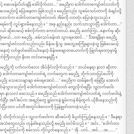
င့် ဆေးခန်းပိတ်ချိန် ခေါ်လိုက်တာ….” မေညိုက ဒေါက်တာကျော်ဇင်လတ်ကို
သပ်ပေးမည်လို့ ပြောနေတာ ဖြစ်သည် ။ မေညိုလည်း သူစမ်းသပ်တာကို ခံချင်လို့
်ရက်လောက်က ဒေါက်တာကျော်ဇင်လတ် အိမ်ကို လာတုံး ပြောခဲ့ဘူးသည် ။
်းကို လှုပ်ရှားမိနေသည် ။ “ အခု နည်းနည်း သက်သာသွားပြီ ဒေါက်တာ….”
တယ် ဆိုပေမယ့် စစ်လိုက်တာ ကောင်းတယ်..မေညို..တော်ကြာ…နောက်မှ ဆိုး
်နေရအုံးမယ်….လာ မေညို….စမ်းသပ်ခန်းထဲ သွားရအောင် …” ဒီအချိန်မှာ မေညို့
တာကျော်ဇင်လတ်သည်လည်း မိန်းမ ရှိသူ အတွေ့အကြုံများခဲ့သူ ဖြစ်ပေမယ့်
တဲ့ ငတ်မွတ်ခေါင်းပါးနေတဲ့ မိန်းမချောတယောက်ကို ဖြုတ်ရတော့မှာမို့
်ကြီးလည်း နိုးထ တင်းမာနေရပြီ ။
ေညို့ကို ပက်လက်လေး အိပ်ခိုင်းလိုက်သည် ။ “ ဘယ်နေရာ နာလဲ ဆိုတာ
းတဲ့ ဒေါက်တာကျော်ဇင်လတ်ရဲ့ လက်တွေက မေညို့ ဘိုက်သားပြင်ပေါ်ကို
 မေညို..သေသေချာချာ စမ်းရအောင်…..” မေညိုက ထမိန်စကို ဖြေပြီး အောက်
မဲ့သွားသည်ကို ဒေါက်တာကျော်ဇင်လတ် တွေ့လိုက်ရပြီး သူ့လက်ဖဝါး
ေရာမှာ နာသလဲ မေးသည် ။ မေညိုသည် ဒေါက်တာကျော်ဇင်လတ်ရဲ့ လက်ဖဝါးနဲ့
ပြီး အင်္ဂါစပ်က အရည်တွေ ရွမ်းကနဲ ရွမ်းကနဲ စိမ့်ထွက် ယိုစီးနေသည်ကို
ြီးသား ပင်တီအတွင်းခံလေးကို ပြန်ချွတ်ထားခဲ့သည် ။
ိလိုက်သည် ။ သူ့လက်ဖဝါးက ဆီးစပ်ကို ဖိပွတ်ကြည့်နေသည် ။ “ ဒီနေရာ
 အသံတွေလည်း တုန်ခါနေသည်လို့ မေညို ထင်မိသည် ။ “ အင်း…”ဒေါက်တာ
အကွဲကြောင်းကို စမ်းသပ် ကိုင်ပွတ်နေသည် ။ “ အို ..ဟင်….အင်……အ………”