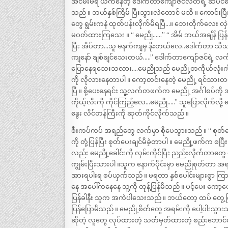
အငမ်းမရ ယက်နေတဲ့ ဒေါက်တာကျော်ဇင်လတ်ရဲ့ ဆံပင်တွ
သည် ။ ဘယ်နှစ်ကြိမ် ပြီးသွားလဲတောင် မသိ ။ ကောင်း
တွေ ရွမ်းကနဲ ထုတ်ပန်းလိုက်မိရပြီ…။ ဘေးတိုက်လေး
မဝတ်ထားကြသေး ။ “ မေညို……” “ အိမ် ဘယ်အချိန် ပြ
ပြီး အိပ်တာ…သူ မနက်ကျမှ နိုးတယ်လေ..ဒေါက်တာ သိသား
ကျနော် ချစ်ချင်သေးတယ်…..” ဒေါက်တာကျော်ဇင်ရဲ့ လက
ပြောနေရသေးသလား….မေညိုသည် မေညို့တကိုယ်လုံးကိ
ကို လိုလားနေတာပါ ။ ကော့တင်းနေတဲ့ မေညို့ ရင်သားတဖက
ပြီ ။ စို့ပေးနေရင်း သူ့လက်တဖက်က မေညို့ အင်္ဂါစပ်ကို
ကိုယ့်လီးကို ကိုင်ကြည့်လေ…မေညို…..” သူပြောလိုက်လို့ 
နွေး လိင်တန်ကြီးကို ဆုတ်ကိုင်လိုက်သည် ။
စီးကပ်ကပ် အရည်တွေ လက်မှာ စိုပေသွားသည် ။ “ စုတ
ကို တုံ့ပြန်ပြီး စုတ်ပေးချင်မိခဲ့တာပါ ။ မေညို့ဖက်က စပြ
လည်း မေညို့ခေါင်းကို လှမ်းကိုင်ပြီး ညည်းလိုက်တာတွေ 
ကျွမ်းပြီးသားပါ ။သူက နောက်ပိုင်းမှာ မေညိုစုတ်တာ အရ
အားရပါးရ စပ်ယှက်သည် ။ မရတာ နှစ်ပေါင်းများစွာ ကြ
နေ အပေါ်ကနေနေ သူ့ကို တုန့်ပြန်မိသည် ။ ပင့်ပေး ကော့
ပြန်ခါနီး သူက အကဲပါသေးသည် ။ ဘယ်တော့ ထပ် တွေ့ကြမ
ပြန်ပြောမိသည် ။ မေညို့စိတ်တွေ အရမ်းကို ပေါ့ပါးသွာ
ဆိုတဲ့ လူတွေ လုပ်ထားတဲ့ သတ်မှတ်ထားတဲ့ စည်းဘောင်တ