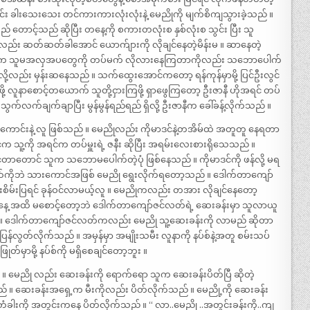
း ခါးသေးသေး တင်ကားကားလုံးလုံးနဲ့ မေညိုကို မျက်စိကျသွားခဲ့သည် ။
ောင့်သည် ဆိုပြီး တနေ့ကို စကားတလုံးစ နှစ်လုံးစ သွင်း ပြီး သူ
်း ဆတ်ဆတ်ခါအောင် ယောက်ျားကို လိုချင်နေတဲ့မိန်းမ ။ ဆာနေတဲ့
းစုက သူမအလှအပတွေကို တပ်မက် လိုလားနေကြတာကိုလည်း သဘောပေါက်
့လည်း မှန်းဆနေသည် ။ သက်ထွေးအောင်ကတော့ ရန်ကုန်မှာမို့ ပြင်ဦးလွင်
ု့ လူနာစောင့်တယောက် သူတို့ငှားကြဖို့ ရှာဖွေကြတော့ ဦးဇာနီ ဟိုအရင် တပ်
ွက်လက်ချက်ချာပြီး မွန်မွန်ရည်ရည် ရှိလို့ ဦးဇာနီက ခေါ်ခန့်လိုက်သည် ။
ကောင်းနဲ့ လူ ဖြစ်သည် ။ မေညိုလည်း ကိုမာဒင်နဲ့တအိမ်ထဲ အတူတူ နေရတာ
င်က သူ့ကို အရင်က တပ်မှူးရဲ့ ဇနီး ဆိုပြီး အရမ်းလေးစားရိုသေသည် ။
င်တာတောင် သူက သဘောမပေါက်တဲ့ပုံ ဖြစ်နေသည် ။ ကိုမာဒင်ကို ဖန်လို့ မရ
လတ်ကိုဘဲ သားကောင်အဖြစ် မေညို ရွေးလိုက်ရတော့သည် ။ ဒေါက်တာကျော်
ိမ်းပြရင် ခုန်ဝင်လာမယ့်လူ ။ မေညိုကလည်း တအား လိုချင်နေတော့
ေ့ အထိ မစောင့်တော့ဘဲ ဒေါက်တာကျော်ဇင်လတ်ရဲ့ ဆေးခန်းမှာ သူလာယူ
် ။ ဒေါက်တာကျော်ဇင်လတ်ကလည်း မေညို သူ့ဆေးခန်းကို လာမည် ဆိုတာ
ပြန်လွတ်လိုက်သည် ။ အမှန်မှာ အမျိုးသမီး လူနာကို နပ်စ်နဲ့အတူ စမ်းသပ်
်မှာမို့ နပ်စ်ကို မရှိစေချင်တော့ဘူး ။
ည် ။ မေညို လည်း ဆေးခန်းကို ရောက်ရော သူက ဆေးခန်းပိတ်ပြီ ဆိုတဲ့
ည် ။ ဆေးခန်းအရှေ့က မီးကိုလည်း ပိတ်လိုက်သည် ။ မေညို့ကို ဆေးခန်း
 တံခါးကို အတွင်းကနေ ပိတ်လိုက်သည် ။ “ လာ..မေညို ..အတွင်းခန်းကို..ကျ