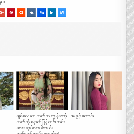
း ။
ချစ်လေးက လက်က ကျွန်တော့်
အ ခွင့် ကောင်း
လက်ကို နောက်ပြန် တင်းတင်း
လေး ဆုပ်လာပါတယ်။
ကျွန်တော်လည်း ရောက်တဲ့