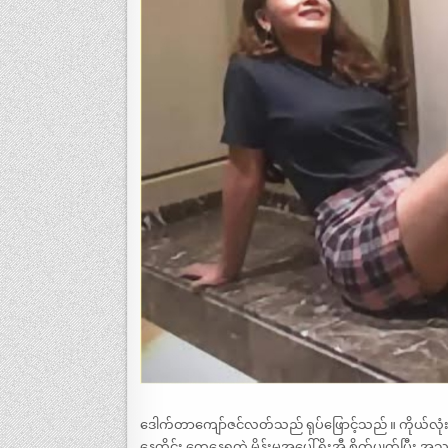
ဒေါက်တာကျော်ဇင်လတ်သည် ရုပ်ဖြောင့်သည် ။ ကိုယ်လုံး
နေ့တိုင်း တွေ့နေရတဲ့ မိန်းမအပေါ် ရိုးအီ စိတ်ပျက်ပြီး 