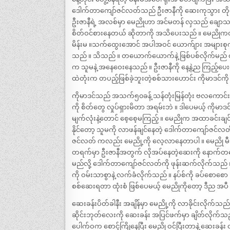
ဒေါက်တာကျော်ဇင်လတ်သည် ဦးဇာနီကို ဆေးကုသွား တိုင်
ဦးဇာနီရဲ့ အလစ်မှာ မေညိုဟာ အင်မတန် လှသည် ချောသည် တ
စိတ်ဝင်စားနေတယ် ဆိုတာကို အသိပေးသည် ။ မေညိုကလည
မိန်းမ ။သက်ထွေးအောင် အပါအဝင် ယောက်ျား အမျာ
သည် ။ သိသည် ။ တယောက်ယောက်နဲ့ ဖြစ်ပစ်လိုက်မည် လို
က သူမနဲ့ အနေဝေးနေသည် ။ ဦးဇာနီကို နေ့နဲ့ည ကြည့်ပေးဖိ
ထဲတုံးက တပည့်ဖြစ်ခဲ့ဘူးတဲ့စစ်သားဟောင်း ကိုမာဒင်ကို သ
ကိုမာဒင်သည် အသက်၅၀ခန့် သန်တုံးမြန်တုံး ဗလကောင်း
ကို စိတ်တွေ လှုပ်ရှားမိတာ အရမ်းဘဲ ။ ဒါပေမယ့် ကိုမာဒ
မျက်လုံးနဲ့တောင် စေ့စေ့မကြည့် ။ မေညိုက အထာခင်းချ
နိုင်တော့ သူမကို လာဖန်ချင်နေတဲ့ ဒေါက်တာကျော်ဇင်
ဇင်လတ် ကလည်း မေညို့ကို လေ့လာနေတာပါ ။ မေညို မီးစ
တရက်မှာ ဦးဇာနီအတွက် လိုအပ်နေတဲ့ဆေးကို နောက်တန
မည်လို့ ဒေါက်တာကျော်ဇင်လတ်ကို ဖုန်းဆက်လိုက်သည
ကို ဝမ်းသာစွာနဲ့ လက်ခံလိုက်သည် ။ နပ်စ်ကို ခပ်စောစော 
စစ်ဆေးရတာ ထုံးစံ ဖြစ်ပေမယ့် မေညိုကိုတော့ ဒီည အပီ ဖြုတ
ဆေးခန်းပိတ်ခါနီး အချိန်မှာ မေညို့ကို လာခိုင်းလိုက်သ
ဆိုင်းဘုတ်လေးကို ဆေးခန်း အပြင်ဖက်မှာ ချိတ်လိုက်သ
ပေါက်ဝက စောင့်ကြိုနေပြီး မေညို ဝင်ပြီးတာနဲ့ ဆေးခန်း