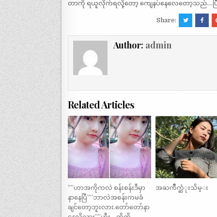
တာကို ရယူလိုက်ရလို့တော့ ကျေနပ်နေလေတော့သည်….ပြီ
Share:
Author:
admin
Related Articles
””ဟာအကိုကလဲ စန်းစန်းဒီမှာ
အႀကိဳက္ဆံုးသိမ္း
နာနေပြီ””ဘာလဲအစန်းကမခံ
ချင်တော့ဘူးလား.တော်တော်နာ
နေလို့လား””ဟီး….ကိုကို