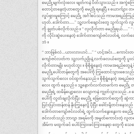
မေညို့မျက်လုံးလေး ဖျတ်ကနဲ ပိတ်သွားသည် ။ အကွဲကြ
တောင့်တနေတဲ့ဟာတွေကို မေညို ရနေပြီ ။ ယောက်ျား တယ
လှုပ်ရှားမှုကြောင့် မေညို့ အင်္ဂါစပ်သည် ကာမအရည်ကြည်တ
ဟုတ်..ဒေါက်တာ……” သူ့လက်ချောင်းတွေ သွက်သွက် လှု
ကို ချွတ်ပစ်လိုက်သည် ။ “ လှလိုက်တာ မေညိုရယ်……” “ 
ကို လိုင်းဆွဲပေးနေတဲ့ ဒေါက်တာကျော်ဇင်လတ်ရဲ့ လက်ခ
ဘဲ ။
“ ဘာဖြစ်လဲ….ယားလားဟင်…..” “ ဟင့်အင်း…..ကောင်းတယ်….
ကျော်ဇင်လတ်က သူ့လက်ညှိုးနဲ့ လက်ခလယ်တွေကို ပူးလိုက်
လိုက်တာမျိုး မဟုတ်ဘူး ။ စိုစိုရွဲနေတဲ့ ကာမအရည်တွေ
မေညို့ပေါင်တန်တွေကို အပေါ်ကို ကြွထောင်သွားစေသည်
သွက်သွက်လေး ဝင်ထွက်နေသည် ။ စိုစိုရွဲနေတဲ့ အရည်တွေ
လေး ထွက် နေသည် ။ သူ့နောက်လက်တဖက်က မေညို့ တင်းထ
မေညိုရဲ့ ထမိန်ပျော့လေး လျောကနဲ ကျွတ်သွားသည် ..။ 
ပေါ်ကို လွတ်ချလိုက်ပြီး မေညို့ ခြေထောက်တွေကို ဆွဲကား
ပြင်းပြင်းထန်ထန် နိုးကြွနေလို့ ပိုပြီး ဖေါင်းမို့တင်းနေသ
ဒေါက်တာကျော်ဇင်လတ်ရဲ့ ထွက်သက်နွေးနွေးက မေညို့ အ
ဇင်လတ်သည် ဘာဂျာ အရမ်းကို အမှုတ်ကောင်းတဲ့ လူ
အိမ်က မထွက်ခင် ပေါင်ကြားဖင်ကြားနေရာ တွေကို သေသေခ