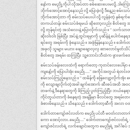
နော်က မေညို့ကိုပါ လိုအပ်တာ စစ်ဆေးပေးမလို့..ဒါကြော
ဘိုက်အောင့်အောင့်နေသည် လို့ ပြောခဲ့လို့ ဒီနေ့ည စမ်း
ဘိုက်အောင့်တာ ကို စမ်းသပ်ပေးပါ လို့ လွန်ခဲ့တဲ့ နှစ
တကယ်တန်း စမ်းသပ်ခံရမယ် ဆိုတော့လည်း စိတ်တွေ အရမ
လို့ တုန်ရင်တဲ့ အသံလေးနဲ့ ပြောလိုက်သည် ။ “ သက်သာ
ဆိုးဝါးဝါး ဖြစ်ပြီး အပ်နဲ့ ထွင်းရမှာကို ပုဆိန်နဲ့ ပေါက
ရင်တွေ အရမ်းကို ခုံနေသည် ။ အခုံမြန်နေသည် ။ ဒေါက်
အခုလို သူများ မယား ချောချောလှလှ ဆာလောင်မွတ်သိပ်နေ
စိတ်တွေ အရမ်း ထကြွပြီး သူ့ဘောင်းဘီထဲက ဖွားဖက်တော
စမ်းသပ်ခန်းလေးထဲကို ရောက်တော့ ကုတင်လေးပေါ်မှာ မ
ကျနော့်ကို ပြောပါအုံး မေညို……” အကိုင်အတွယ် ရဲတင်
စမ်းသပ်ကြည့်နေသည် ။ “ ထမိန်ကို ဖြေလျော့လိုက်အုံး
ကို လျောချလိုက်တဲ့အခါ ချက်အောက် ဆီးစပ်အထိ အဝတ်
တဖက်နဲ့ ဒီနေရာတွေကို ဖိကြည့် ပွတ်ကြည့်ပြီး ဘယ်န
ကိုင်တွယ်တာကို ခံနေရတဲ့ အချိန်မှာ ဖီလင်တွေ အရမ်းတက်
ခံစားမိနေသည် ။ သိနေသည် ။ ဒေါက်တာ့ဆီကို အလာ ဝတ်ပ
ဒေါက်တာကျော်ဇင်လတ်က မေညို ပင်တီ မဝတ်လာတာကို သ
ကော အောင့်လား..မေညို…..” ဒေါက်တာကျော်ဇင်လတ်ရဲ့
ကျော်ဇင်လတ်ရဲ့ လက်ချောင်းတွေက မေညိုရဲ့ အင်္ဂါစပ် 