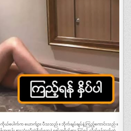
ကိုယ်ပေါက်က ယောက်ျား ပီသသည် ။ ဘိုက်ချပ်ချပ်နဲ့ ကြည့်ကောင်းသည် ။
အသစ်အဆန်း စားသုံးလိုတဲ့စိတ်တွေနဲ့ စော်အမိုက်စား မြင်ရင် လိုက်ဖန်တတ်တဲ့