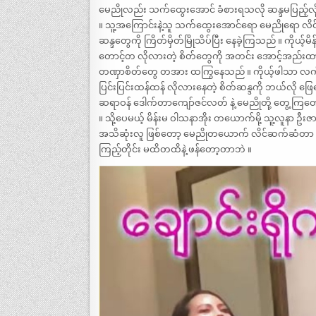
မေညိုလည်း သက်ထွေးအောင် ခံစားရသလို ဆန္ဒမပြည့်လို့ ဆန
။ သူ့အကြောင်းနဲ့သူ သက်ထွေးအောင်ရော မေညိုရော လိင
ဆန္ဒတွေကို ကြိတ်မှိတ်မြိုသိပ်ပြီး နေခဲ့ကြသည် ။ ကိုယ့်မ
တောင့်တ လိုလားတဲ့ စိတ်တွေကို အတင်း အောင့်အည်းထာ
တဏှာစိတ်တွေ တအား ထကြွနေသည် ။ ကိုယ့်ဖါသာ လက်နဲ့ ပွ
ပြင်းပြင်းထန်ထန် လိုလားနေတဲ့ စိတ်ဆန္ဒကို ဘယ်လို ဖြ
ဆရာဝန် ဒေါက်တာကျော်ဇင်လတ် နဲ့ မေညိုတို့ တွေ့ကြတ
။ သို့ပေမယ့် မိန်းမ ဝါသနာအိုး တယောက်မို့ သူ့လူ
အသိဆုံးလူ ဖြစ်တော့ မေညိုတယောက် လိင်ဆက်ဆံတာ မရ
ကြည့်တိုင်း မထိတထိနဲ့ ဖန်တော့တာဘဲ ။