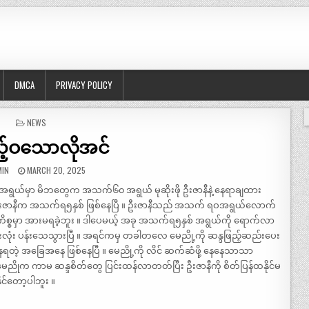
DMCA
PRIVACY POLICY
POSTED
NEWS
IN
့်ဝသောလိုအင်
MIN
MARCH 20, 2025
ွယ်မှာ မိဘတွေက အသက်၆၀ အရွယ် မုဆိုးဖို ဦးဇာနီနဲ့ နေရာချထား
ဦးဇာနီက အသက်ရ၅နှစ် ဖြစ်နေပြီ ။ ဦးဇာနီသည် အသက် ရဝအရွယ်လောက်
ကိစ္စမှာ အားမရခဲ့ဘူး ။ ဒါပေမယ့် အခု အသက်ရ၅နှစ် အရွယ်ကို ရောက်လာ
လုံးလုံး ပန်းသေသွားပြီ ။ အရင်ကမှ တခါတလေ မေညို့ကို ဆန္ဒဖြည့်ဆည်းပေး
့ အခြေအနေ ဖြစ်နေပြီ ။ မေညို့ကို လိင် ဆက်ဆံဖို့ နေနေသာသာ
ညိုက ကာမ ဆန္ဒစိတ်တွေ ပြင်းထန်လာတတ်ပြီး ဦးဇာနီကို စိတ်ပြန်ထနိုင်မ
ုင်တော့ပါဘူး ။