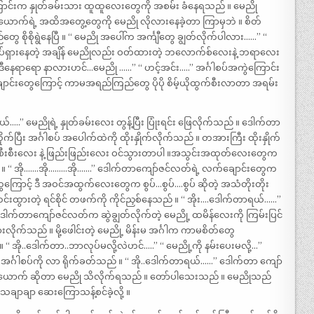
ောင်းက နှုတ်ခမ်းသား ထူထူလေးတွေကို အစမ်း ခံနေရသည် ။ မေညို
ောက်ရဲ့ အထိအတွေ့တွေကို မေညို လိုလားနေခဲ့တာ ကြာမှဘဲ ။ စိတ်
ွေ စိုစိုရွဲနေပြီ ။ “ မေညို အပေါ်က အင်္ကျီတွေ ချွတ်လိုက်ပါလား……” “
ပ်ရှားနေတဲ့ အချိန် မေညိုလည်း ဝတ်ထားတဲ့ ဘလောက်စ်လေးနဲ့ ဘရာလေး
ဒီနေရာရော နာလားဟင်…မေညို ……” “ ဟင့်အင်း…..” အင်္ဂါစပ်အကွဲကြောင်း
ျောင်းတွေကြောင့် ကာမအရည်ကြည်တွေ ပိုပို စိမ့်ယိုထွက်စီးလာတာ အရမ်း
.” မေညိုရဲ့ နှုတ်ခမ်းလေး တွန့်ပြီး ပြုံးရင်း ဖြေလိုက်သည် ။ ဒေါက်တာ
ပြီး အင်္ဂါစပ် အပေါက်ထဲကို ထိုးနှိုက်လိုက်သည် ။ တအားကြီး ထိုးနှိုက်
နဲ့ စီးစီးလေး နဲ့ ဖြည်းဖြည်းလေး ဝင်သွားတာပါ ။အသွင်းအထုတ်လေးတွေက
 ။ “ အို…….အို………အို…….” ဒေါက်တာကျော်ဇင်လတ်ရဲ့ လက်ချောင်းတွေက
ကြောင့် ဒီ အဝင်အထွက်လေးတွေက စွပ်…စွပ်….စွပ် ဆိုတဲ့ အသံတိုးတိုး
ွားတဲ့ ရင်စိုင် တဖက်ကို ကိုင်ညှစ်နေသည် ။ “ အိုး….ဒေါက်တာရယ်……”
ဒေါက်တာကျော်ဇင်လတ်က ဆွဲချွတ်လိုက်တဲ့ မေညို့ ထမိန်လေးကို ကြမ်းပြင်
လိုက်သည် ။ မို့ဖေါင်းတဲ့ မေညို့ မိန်းမ အင်္ဂါက ကာမစိတ်တွေ
ည် ။ “ အို..ဒေါက်တာ..ဘာလုပ်မလို့လဲဟင်…..” “ မေညို့ကို နမ်းပေးမလို့…”
င်္ဂါစပ်ကို လာ ရိုက်ခတ်သည် ။ “ အို..ဒေါက်တာရယ်……” ဒေါက်တာ ကျော်
တယောက် ဆိုတာ မေညို သိလိုက်ရသည် ။ တော်ပါသေးသည် ။ မေညိုသည်
ျာချာ ဆေးကြောသန့်စင်ခဲ့လို့ ။