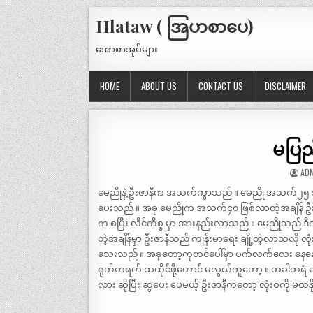
Hlataw ( အြပာစာပေ)
အောစာအုပ်များ
HOME
ABOUT US
CONTACT US
DISCLAIMER
မပြည
AD
မေညိုနဲ့ ဦးဇာနီက အသက်ကွာသည် ။ မေညို အသက်၂၅ အရ
ပေးသည် ။ အခု မေညိုက အသက်၄၀ ဖြစ်လာတဲ့အချိန် 
က စပြီး လိင်ကိစ္စ မှာ အားနည်းလာသည် ။ မေညိုသည် ဒီ
တဲ့အချိန်မှာ ဦးဇာနီသည် ကျန်းမာရေး ချို့တဲ့လာသလို 
သေးသည် ။ အခုတော့ကုတင်ပေါ်မှာ ပက်လက်လေး နေနေရတဲ
ရုတ်တရက် ထထိုင်ဖို့တောင် မလွယ်ကူတော့ ။ တခါတရံ မေ
လား ဆိုပြီး ဆွပေး ပေမယ့် ဦးဇာနီကတော့ လုံးဝကို မထနိ