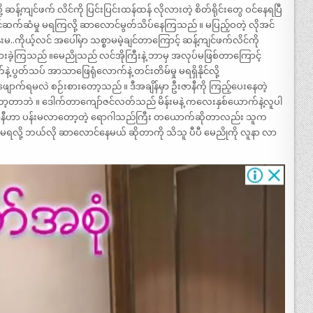
့်ကျင်ဖက် လိင်ကို ပြင်းပြင်းထန်ထန် လိုလားတဲ့ စိတ်ရိုင်းတွေ ဝင်နေရပြီ
်ဆက်ဆံမှု မရကြလို့ ဆာလောင်မွတ်သိပ်နေကြသည် ။ မပြည့်ဝတဲ့ လိုအင်
ိန်းမ..ကိုယ့်လင် အပေါ်မှာ သစ္စာမမဲ့ချင်တာကြောင့် ဆန့်ကျင်ဖက်လိင်ကို
းခဲ့ကြသည် ။မေညိုသည် လင်အိုကြီးနဲ့ ဘာမှ အလုပ်မဖြစ်တာကြောင့်
တ်သပ် အာသာဖြေရုံလောက်နဲ့ တင်းတိမ်မှု မရရှိနိုင်လို့
ေဖျောက်ရမလဲ စဉ်းစားတော့သည် ။ ဒီအချိန်မှာ ဦးဇာနီကို ကြည့်ပေးနေတဲ့
ော့တာဘဲ ။ ဒေါက်တာကျော်ဇင်လတ်သည် မိန်းမနဲ့ ကလေးနှစ်ယောက်နဲ့လူပါ
နာ ဦးဇာနီဟာ ပန်းမလာတော့တဲ့ ရောဂါသည်ကြီး တယောက်ဆိုတာလည်း သူက
လို့ ဘယ်လို ဆာလောင်နေမယ် ဆိုတာကို သိသူ ပီပီ မေညိုကို လူနာ လာ