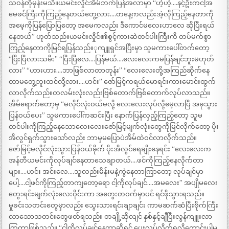
သဝန်တိုမှန်းမသိ။ယမင်းလှိုင်အိမ်ဘက်ပြန်အလာမှာ “ဟဲ့ဟဲ့….နင့်ဦးကငါ့အ
မေဖင်ကြီးကိုကြည့်နေတယ်တွေ့လား….တနေ့ကလည်းအဲ့လိုကြည့်နေတာကို
အမေ့ကိုပြန်ပြောပြတော့ အမေကလည်း ဒီကောင်မလေးဟာလေ ဆိုပြီးရယ်
နေတယ်” ဟုတ်သည်။ယမင်းလှိုင်၏စွင့်ကားဆဲတင်ပါးကြီးကိ တပ်မက်စွာ
ကြည့်နေတာကိုမြင်ရပြန်သည်။ုကျူရှင်အပြီးမှာ သူမကားပေါ်တက်တော့
“ပြီးပြီလားသမီး” “ပြီးပြီလေ….ပြန်မယ်….လေးလေးကမပြန်ချင်ဘူးမဟုတ်
လား” “ဟားဟား….ဘာဖြစ်လာတာတုန်း” “လေးလေးတို့အကြည်ဆိုက်နေ
တာမတွေ့ဘူးထင်လို့လား….ဟင်း” ဇော်မြင့်ကရယ်မောရင်းကားမောင်းထွက်
လာလိုက်သည်။တလမ်းလုံးလည်းဗြစ်တောက်ဗြစ်တောက်လုပ်လာသည်။
အိမ်ရောက်တော့မှ “မလိုင်လုံးဝယ်မလို့ လေးလေးလုပ်လို့မေ့လာပြီ အခုသွား
ပြန်ဝယ်ပေး” သူမကားပေါ်ကဆင်းပြီး နောက်ပြန်လှည့်ကြည့်တော့ သူမ
တင်ပါးကိုကြည့်နေသောလေးလေးဇော်မြင့်မျက်လုံးတွေကိုမြင်လိုက်တော့ ပိုး
အိလွင်ရှက်သွားသော်လည်း ဘာမှမပြောပဲအိမ်ထဲဝင်လာလိုက်သည်။
ဇော်မြင့်မလိုင်လုံးသွားပြန်ဝယ်ခိုက် ပိုးအိလွင်ရေချိုးနေရင်း “လေးလေးက
အန်တီယမင်းကိုလုပ်ချင်နေတာသေချာတယ်….ဖင်ကိုကြည့်နေလိုက်တာ
များ….ဟင်း အင်းလေ….သူလည်းမိန်းမနဲ့ကွဲနေတာကြာတော့ လုပ်ချင်မှာ
ပေါ့….ငါ့ဖင်ကိုကြည့်တာကျတော့ရော ငါ့ကိုလုပ်ချင်….အမလေး” အပျိုမလေး
တွေးရင်းမျက်လုံးလေးဝိုင်းကာ အတွေးတဝက်မှာပင် ရင်ဖိုသွားရသည်။
မှုခင်းသတင်းတွေမှာလည်း သွေးသားရင်းချာချင်း ကာမဆက်ဆံပြီးဗိုက်ကြီး
လာသောသတင်းတွေဖတ်ရသည်။ တချို့ဆိုလျင် နှစ်နှင့်ချီပြီးလွန်ကျူးလာ
ကြတာဖြစ်သည်။ “ငါ့ကိုလုပ်ချင်နေတာဆိုရင် ပေးလုပ်လိုက်ရလို့ကောင်းပါ့မ