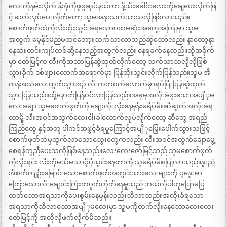
လေးကိုနမ်းလိုက် နို့အုံကိုဖွဖွဆုပ်နယ်ကာ နို့သီးခေါင်းလေးကိုချေပေးလိုက်ဖြ
င့် ဆက်လုပ်ပေးလိုက်တော့ သူမအနာသက်သာသလိုဖြစ်လာသည်။
စောက်ဖုတ်ထဲကိုလီးထိုးသွင်းခံရသောပထမဆုံးအတွေ့အကြုံမှာ သူမ
အတွက် မေ့နိုင်မည်မထင်တော့။သက်သာလာသည်ဆိုသော်လည်း နာတော့နာ
နေဆဲ။တင်းကျပ်တစ်ဆို့နေသည့်အတွက်လည်း နေရခက်နေသည်။ထိုအခိုက်
မှာ ဇော်မြင့်က လီးကိုအသာပြန်ဆွဲထုတ်လိုက်တော့ သက်သာသလိုလိုဖြစ်
သွားခိုက် ဒစ်ဖျားလောက်အရောက်မှာ ပြန်ထိုးသွင်းလိုက်ပြန်သည်။သူမ အိ
ကနဲအသံလေးထွက်သွားစဉ် လီးကတဝက်လောက်မှာရပ်ပြီးပြန်ဆွဲထုတ်
သွားပြန်သည်။ထို့နောက်ပြန်ဝင်လာပြန်သည်။အခုမှအလိုးခံဖူးသောအပျိ ုမ
လေးခမျာ သူမစောက်ဖုတ်ကို ချော့လိုးလိုးနေမှန်းမရိပ်မိ။ဆီဆွတ်အလိုးခံရ
တာမို့ လီးအဝင်အထွက်လေးငါးခါလောက်လုပ်လိုက်တော့ ဆီတွေ အရည်
ကြည်တွေ နှင့်အတူ ပါကင်အဖွင့်ခံရမှုကြောင့်အပျိ ုမြှေးပေါက်သွားသဖြင့်
စောက်ဖုတ်ထဲမှထွက်လာသောသွေးတွေကလည်း လီးအဝင်အထွက်ချောမွေ့
စေရန်ကူညီပေးသလိုဖြစ်နေသည်။လေးလေးဇော်မြင့်သည် သူမစောက်ဖုတ်
ကိုလိုးရင်း လီးကိုမသိမသာပိုပိုသွင်းနေတာကို သူမရိပ်မိစပြုလာသည်။နူးညံ့
အိစက်ကျဉ်းမြောင်းသောစောက်ဖုတ်အတွင်းသားလေးများကို ပူနွေးမာ
ကြောသောလီးချောင်းကြီးကပွတ်တိုက်နေမှုသည် ဘယ်လိုပါဟုပြောမပြ
တတ်သောအရသာကိုပေးစွမ်းနေမှန်းလည်းသိလာသည်။အလိုးခံရသော
အရသာကိုသိလာသောအပျိ ုမလေးမှာ သူမကိုတက်လိုးနေသောလေးလေး
ဇော်မြင့်ကို အလိုလိုဖက်လိုက်မိသည်။