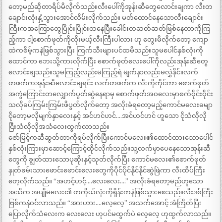
တော့မည်ဆိုတာရိပ်မိလိုက်သည်။လီးပေါ်ကိုအုန်းဆီတွေလောင်းချကာ လီးတ
ချောင်းလုံးနှံ့သွားအောင်လိမ်းလိုက်သည်။ မတ်ထောင်နေသောလီးချောင်း
ကြီးကအကြောတွေပြိုင်းပြိုင်းထနေပြီးခေါင်းတဆတ်ဆတ်ဖြစ်နေတာကိုကြ
ည့်ကာ ငါ့စောက်ဖုတ်ကိုလိုးမယ့်လီးကြီးပါလား ဟု တွေးမိလိုက်တော့ ကျော
ထဲကစိမ့်ကနဲဖြစ်သွားပြီး ကြက်သီးများပင်ထမိသည်။သူမပေါင်နှစ်လုံးကို
ထောင်ကာ ဘေးသို့ကားလိုက်ပြီး စောက်ဖုတ်လေးပေါ်ကိုလည်းအုန်းဆီတွေ
လောင်းချသည်။သူမကြည့်လည်းမကြည့်ရဲ မျက်နှာလည်းမလွှဲနိုင်။လက်
တဖက်ကအုန်းဆီလောင်းချရင်း လက်တဖက်က လီးကိုကိုင်ကာ စောက်ဖုတ်
အကွဲကြောင်းတလျှောက်ပွတ်ဆွဲနေရာမှ စောက်ဖုတ်အဝလေးမှာစက်ဝိုင်းဝိုင်း
သလိုခပ်ကြမ်းကြမ်းဖိပွတ်လိုက်တော့ အလိုးခံရတော့မည့်ကောင်မလေးခမျာ
ငိုတော့မလိုမျက်နှာလေးနှင့် အင်ဟင်ဟင်….အင်ဟင်ဟင် ဟူသော ငိုသံလိုလို
ငြီးသံလိုလိုအသံလေးထွက်လာသည်။
ဇော်မြင့်ကဆီဆွတ်တာကိုရပ်လိုက်ပြီးကောင်မလေး၏ထောင်ထားသောပေါင်
နှစ်လုံးကြားမှာဆောင့်ကြောင့်ထိုင်လိုက်သည်။သူ့လက်မှာပေနေသောအုန်းဆီ
တွေကို ချွတ်ထားသောပုဆိုးနှင့်သုတ်လိုက်ပြီး ကောင်မလေး၏စောက်ဖုတ်
နှုတ်ခမ်းသားဖောင်းဖောင်းလေးတွေကိုပိုင်ပိုင်နိုင်နိုင်ဆွဲဖြဲကာ လီးထိပ်ကြီး
တေ့လိုက်သည်။ “အဟင့်ဟင့်….လေးလေး….” အလိုးခံရတော့မည်ဟူသော
အသိက အပျိုမလေး၏ တကိုယ်လုံးကိုရှိန်းကနဲဖြစ်သွားစေသည်။လီးဒစ်ကြီး
ဗြစ်ကနဲဝင်လာသည်။ “အားဟား….လေ့လေ့” အသက်အောင့် အံကြိတ်ပြီး
ပြောလိုက်သံလေးက လေးလေး ဟုပင်မထွက်ပဲ လေ့လေ့ ဟုထွက်လာသည်။