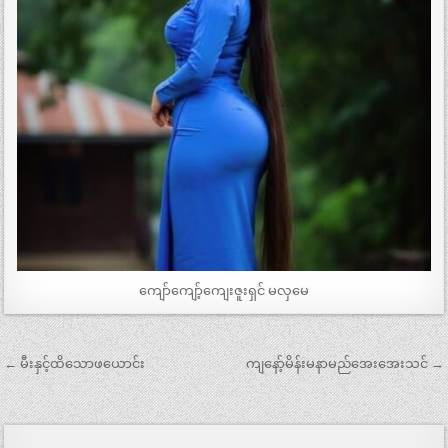
ကျော်ကျော့်ကျေးဇူးရှင် မလှမေ
Post
← မီးနှင့်ထိသောဖယောင်း
ကျနော့်မိန်းမနာမည်အေးအေးသင် →
navigation