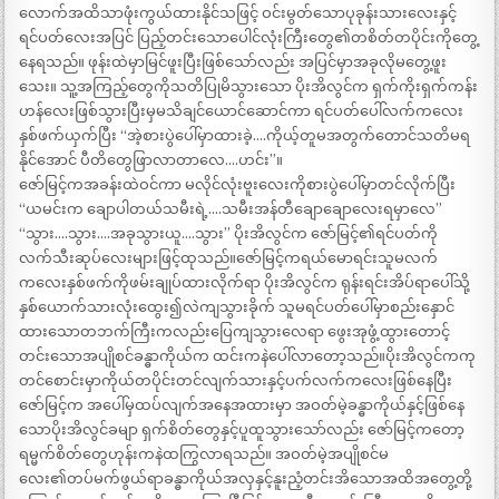
လောက်အထိသာဖုံးကွယ်ထားနိုင်သဖြင့် ဝင်းမွတ်သောပုခုန်းသားလေးနှင့်
ရင်ပတ်လေးအပြင် ပြည့်တင်းသောပေါင်လုံးကြီးတွေ၏တစိတ်တပိုင်းကိုတွေ့
နေရသည်။ ဖုန်းထဲမှာမြင်ဖူးပြီးဖြစ်သော်လည်း အပြင်မှာအခုလိုမတွေ့ဖူး
သေး။ သူ့အကြည့်တွေကိုသတိပြုမိသွားသော ပိုးအိလွင်က ရှက်ကိုးရှက်ကန်း
ဟန်လေးဖြစ်သွားပြီးမှမသိချင်ယောင်ဆောင်ကာ ရင်ပတ်ပေါ်လက်ကလေး
နှစ်ဖက်ယှက်ပြီး “အဲ့စားပွဲပေါ်မှာထားခဲ့….ကိုယ့်တူမအတွက်တောင်သတိမရ
နိုင်အောင် ပီတိတွေဖြာလာတာလေ….ဟင်း”။
ဇော်မြင့်ကအခန်းထဲဝင်ကာ မလိုင်လုံးဗူးလေးကိုစားပွဲပေါ်မှာတင်လိုက်ပြီး
“ယမင်းက ချောပါတယ်သမီးရဲ့….သမီးအန်တီချောချောလေးရမှာလေ”
“သွား….သွား….အခုသွားယူ….သွား” ပိုးအိလွင်က ဇော်မြင့်၏ရင်ပတ်ကို
လက်သီးဆုပ်လေးများဖြင့်ထုသည်။ဇော်မြင့်ကရယ်မောရင်းသူမလက်
ကလေးနှစ်ဖက်ကိုဖမ်းချုပ်ထားလိုက်ရာ ပိုးအိလွင်က ရုန်းရင်းအိပ်ရာပေါ်သို့
နှစ်ယောက်သားလုံးထွေး၍လဲကျသွားခိုက် သူမရင်ပတ်ပေါ်မှာစည်းနှောင်
ထားသောတဘက်ကြီးကလည်းပြေကျသွားလေရာ ဖွေးအုဖွံ့ထွားတောင့်
တင်းသောအပျိုစင်ခန္ဓာကိုယ်က ထင်းကနဲပေါ်လာတော့သည်။ပိုးအိလွင်ကကု
တင်စောင်းမှာကိုယ်တပိုင်းတင်လျက်သားနှင့်ပက်လက်ကလေးဖြစ်နေပြီး
ဇော်မြင့်က အပေါ်မှထပ်လျက်အနေအထားမှာ အဝတ်မဲ့ခန္ဓာကိုယ်နှင့်ဖြစ်နေ
သောပိုးအိလွင်ခမျာ ရှက်စိတ်တွေနှင့်ပူထူသွားသော်လည်း ဇော်မြင့်ကတော့
ရမ္မက်စိတ်တွေဟုန်းကနဲထကြွလာရသည်။ အဝတ်မဲ့အပျိုစင်မ
လေး၏တပ်မက်ဖွယ်ရာခန္ဓာကိုယ်အလှနှင့်နူးညံ့တင်းအိသောအထိအတွေ့တို့