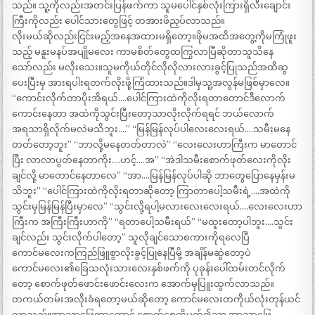
သည်။ သူ့ကိုလည်းအတင်းပြန်ဖက်ကာ သူမပေါင်နှစ်လုံးကြားရှိလီးချောင်း
ကြီးကိုလည်း ပေါင်သားတွေဖြင့် တအားဖိညှပ်လာသည်။
လိုးမယ်ဆိုလည်းငြင်းမည့်အနေအထားမရှိတော့။ဖိုမအထိအတွေ့ကိုမကြုံဖူး
သည့် မနူးမနပ်အပျိုမလေး ကာမစိတ်တွေထကြွလာပြီဆိုတာသူသိနေ
သော်လည်း မလိုးသေး။သူမကိုယ်တိုင်လိုလိုလားလားခွင့်ပြုသည်အထိဆွ
ပေးပြီးမှ အားရပါးရတက်လိုးဖို့ကြံထားသည်။ဒါမှသူ့အလွန်မဖြစ်မှာလေ။
“ကောင်းလိုက်တာပိုးအိရယ်….ပေါင်ကြားထဲကိုလိုးရတာတောင်ဒီလောက်
ကောင်းနေတာ အထဲကိုသွင်းပြီးတော့သာလိုးလိုက်ရရင် ဘယ်လောက်
အရသာရှိလိုက်မလဲမသိဘူး….” “မြန်မြန်လုပ်ပါလေးလေးရယ်….သမီးမနေ
တတ်တော့ဘူး” “ဘာလို့မနေတတ်တာလဲ” “လေးလေးဟာကြီးက မာတောင်
ပြီး လာလာပွတ်နေတာကိုး….ဟင့်….အ” “အဲဒါသမီးစောက်ဖုတ်လေးကိုလိုး
ချင်လို့ မာတောင်နေတာလေ” “အာ….မြန်မြန်လုပ်ပါဆို ဘာတွေပြောနေမှန်းမ
သိဘူး” “ပေါင်ကြားထဲကိုလိုးရတာဆိုတော့ ကြာတာပေါ့သမီးရဲ့….အထဲကို
သွင်းမှမြန်မြန်ပြီးမှာလေ” “သွင်းလို့ရပါ့မလားလေးလေးရယ်….လေးလေးဟာ
ကြီးက အကြီးကြီးဟာကို” “ရတာပေါ့သမီးရယ်” “မထူးတော့ပါဘူး….သွင်း
ချင်လည်း သွင်းလိုက်ပါတော့” သူလိုချင်သောစကားကိုရလေပြီ
ကောင်မလေးကကြည်ဖြူစွာလိုးခွင့်ပြုနေပြီမို့ အချိန်မဆွဲတော့ပဲ
ကောင်မလေး၏ခြေသလုံးသားလေးနှစ်ဖက်ကို ပုခုန်းပေါ်ထမ်းတင်လိုက်
တော့ စောက်ဖုတ်ဖောင်းဖောင်းလေးက အောက်မှပြူးထွက်လာသည်။
တကယ်တမ်းအလိုးခံရတော့မယ်ဆိုတော့ ကောင်မလေးတကိုယ်လုံးတုန်ယင်
လာသည်။အာသာဖြေတာတောင် စောက်စေ့ကိုပွတ်၍သာ အာသာဖြေ