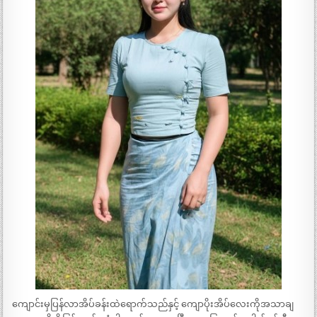
ကျောင်းမှပြန်လာအိပ်ခန်းထဲရောက်သည်နှင့် ကျောပိုးအိပ်လေးကိုအသာချ