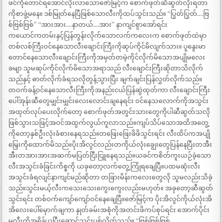
ဖင်ကိုတောင်ရအောင်လိုးလာသောဇော်မြင့်က စောက်ဖုတ်ဆီဆွတ်လိုးရတာ
ကိုစာဖွဲ့မနေ။ ဒစ်မြုတ်နေပြီဖြစ်သောလီးကိုထပ်သွင်းသည်။ “ပြွတ်ပြွတ်….ဗြ
စ်ဗြစ်ဗြစ်” “အားအား….နာတယ်….အား” နာကျင်စွာအော်ရင်း
ကယောင်ကတမ်းနှင့်ပြန်တွန်းလိုက်သောလက်ကလေးက စောက်ဖုတ်ထဲမှာ
တစ်လစ်ကြီးဝင်နေသောလီးချောင်းကြီးကိုဆုပ်ကိုင်မိလျက်သား။ ပူနွေးမာ
တောင်နေသောလီးချောင်းကြီးကိုအမှတ်တမဲ့ကိုင်လိုက်မိသောအပျိုမလေး
ခမျာ သူမဆုပ်ကိုင်လိုက်မိသောအရာသည် လီးချောင်းကြီးဆိုတာသိလိုက်
သည်နှင့် ဓာတ်လိုက်ခံရသလိုတွန့်သွားပြီး ချက်ချင်းပြန်လွှတ်လိုက်သည်။
တဝက်ခန့်ဝင်နေသောလီးကြီးကိုအနည်းငယ်ပြန်ဆွဲထုတ်ကာ လီးချောင်းကြီး
ပေါ်အုန်းဆီတွေမျှင်းမျှင်းလေးလောင်းချနေရင်း ဝင်နေသလောက်ကိုအသွင်း
အထုတ်လုပ်ပေးလိုက်တော့ စောက်ဖုတ်အတွင်းသားတွေကိုပါဆီဆွတ်သလို
ဖြစ်သွားသဖြင့်အဝင်အထွက်လွယ်ကူလာသည်။ကျပ်သိပ်သောအထိအတွေ့
ကိုတော့နှစ်ဦးလုံးခံစားနေရသည်။တဖြေးဖြေးဖိဖိသွင်းရင်း လီးထိပ်ကအပျို
မြှေးကိုထောက်မိသည်။ပိုးအိလွင်လည်းတကိုယ်လုံးချွေးတွေပြန်နေပြီးတအီး
အီးတအားအားအဆက်မပြတ်ငြီးငြူနေရသည်။ယခင်ကစိတ်ကူးယဉ်ခဲ့သော
လီးအသွင်းခံခြင်းကိစ္စကို ယခုတော့လက်တွေ့ကြုံရချေပြီ။ပထမဆုံးလီး
အသွင်းခံရလျင်နာကျင်မည်ဆိုတာ တခြားမိန်းကလေးတွေလို သူမလည်းသိခဲ့
သည်။သွင်းမယ့်လီးကသေးသေးကွေးကွေးလည်းမဟုတ်။ အခုတော့ဆီဆွတ်
သွင်းရင်း တစ်ဝက်ကျော်ကျော်ဝင်နေချေပြီ။ဇော်မြင့်က ပိုးအိလွင်ကိုယ်လုံးအိ
အိလေးပေါ်မှောက်ချကာ နှုတ်ခမ်းအစုံကိုအတင်းဖိကပ်စုပ်ရင်း အောက်ပိုင်း
မှလီးကိုအရှိန်ယူပြီးဆောင့်သွင်းပစ်လိုက်သည်။ “ဗြစ်ဗြစ်ဗြစ်