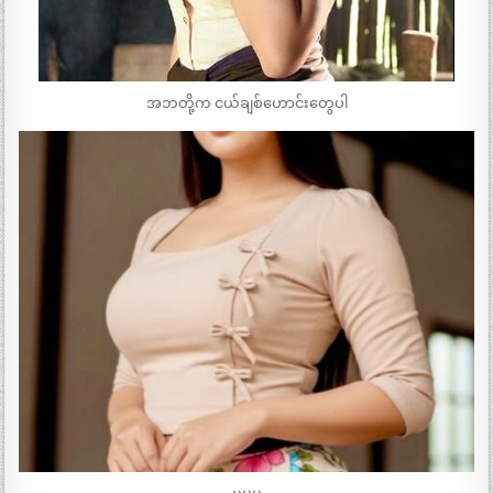
အဘတို့က ငယ်ချစ်ဟောင်းတွေပါ