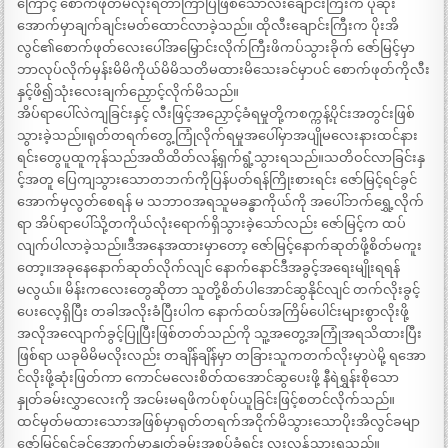
ကြောင့် စောက်ဖုတ်မလိုးရတာကြာပြီဖြစ်သောလီးချောင်းကြီးက ပုဆိုး
အောက်မှာချက်ချင်းမတ်ထောင်လာခဲ့သည်။ ထိုလီးချောင်းကြီးက ပိုးအိ
လွင်၏စောက်ဖုတ်လေးပေါ်အမြှောင်းလိုက်ကြီးဖိကပ်သွားခိုက် ဇော်မြင့်မှာ
ဘာလုပ်လိုက်မှန်းမိမိကိုယ်မိမိသတိမထားမိသေးခင်မှာပင် စောက်ဖုတ်ကိုလီး
နှင့်ဖိ၍သုံးလေးချက်ညှောင့်လိုက်မိသည်။
အိပ်ရာပေါ်လဲကျခြင်းနှင့် လီးဖြင့်အညှောင့်ခံရမှုတို့ကစက္ကန့်ပိုင်းအတွင်းဖြစ်
သွားခဲ့သည်။ရုတ်တရက်တွေ့ကြုံလိုက်ရမှုအပေါ်မှာအပျိုမလေးနားထင်နား
ရင်းတွေပူထူကုန်သည်အထိထိတ်လန့်ရှက်ရွံ့သွားရသည်။သတိဝင်လာခြင်းနှ
င့်အတူ ပြေကျသွားသောတဘက်ကိုပြန်ပတ်ရန်ကြိုးစားရင်း ဇော်မြင့်ရင်ခွင်
အောက်မှလွတ်စေရန် မ သဘာဝအရသူမခန္ဓာကိုယ်ကို အပေါ်ဘက်ရွှေ့လိုက်
ရာ အိပ်ရာပေါ်သို့တကိုယ်လုံးရောက်ရှိသွားခဲ့သော်လည်း ဇော်မြင့်က ထပ်
လျက်ပါလာခဲ့သည်။ဒီအနေအထားမှာတော့ ဇော်မြင့်နောက်ဆုတ်ဖို့စိတ်မကူး
တော့။အခုနေနောက်ဆုတ်လိုက်လျင် နောက်နောင်ဒီအခွင့်အရေးမျိုးရရန်
မလွယ်။ မိန်းကလေးတွေဆိုတာ သူတို့စိတ်ပါအောင်ဆွနိုင်လျင် တက်လိုးခွင့်
ပေးလေ့ရှိပြီး တခါအလိုးခံပြီးပါက နောက်ထပ်အကြိမ်ပေါင်းများစွာလိုးဖို့
အလိုအလျောက်ခွင့်ပြုပြီးဖြစ်တတ်သည်ကို သူ့အတွေ့အကြုံအရသိထားပြီး
ဖြစ်ရာ ယခုမိမိမလိုးလည်း တချိန်ချိန်မှာ တခြားသူကတက်လိုးမှာပဲမို့ ရအော
င်လိုးဖို့ဆုံးဖြတ်ကာ ကောင်မလေးစိတ်ထအောင်ဆွပေးဖို့ နီရဲရွှန်းစိုသော
နှုတ်ခမ်းလွှာလေးကို အငမ်းမရဖိကပ်စုပ်ယူခြင်းဖြင့်စတင်လိုက်သည်။
ထင်မှတ်မထားသောအဖြစ်မှာရုတ်တရက်အငိုက်မိသွားသောပိုးအိလွင်ခမျာ
ဇော်မြင့်ရင်ခွင်အောက်မှာနှုတ်ခမ်းအစုပ်ခံရင်း လူးလွန့်သွားရသည်။