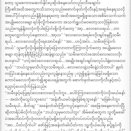
တော့ သူမစကားမဆက်နိုင်။ပုဆိုးခံနေသော်လည်းလီးချောင်း
ကြီး၏အထိအတွေ့ကသိသာလှသည်။စောက်ဖုတ်ကိုလီးနှင့်အဆွခံနေရသလို
အပေါ်ပိုင်းမှာလည်းနို့စို့ခံနေရတော့ အထိအတွေ့မရှိဖူးသောအစိမ်းသက်သက်
အပျိုမလေးခမျာ ရင်ဖိုလှိုက်မောကာ အသက်ရှူပင်မဝတော့သလိုဖြစ်လာ
သည်။ကျန်နို့တလုံးကိုပါပြောင်းစို့လိုက်တော့ “အာ့….လေးလေးရယ်….ဘာ
တွေလျှောက်လုပ်နေတာလဲ….အာ့ဟ” “လေးလေးအရမ်းလိုးချင်နေပြီသမီး
ရယ်….လေးလေးတို့လိုးရအောင်နော်” “အာ….ဟင့်အင်း….သမီးကြောက်
တယ်” သူမကိုလိုးဖို့ဗြောင်ဖွင့်ပြောလာတာကိုကြားလိုက်တော့ အပျိုမလေး
ခမျာ တုန်တုန်ရီရီဖြင့်ငြင်းဆန်ရှာသည်။ “သမီးကောင်းအောင်လေးလေးလိုး
ပေးမှာပါ” “ဟင့်အင်းလေးလေးရယ်….အမျိုးအချင်းချင်းမလုပ်ပါနဲ့လေးလေး
ရယ်” “ဘယ်သူမှမသိပါဘူးသမီးရယ်….လေးလေးနဲ့သမီးနဲ့ပဲသိတာပါ” နှုတ်
ကငြင်းဆန်နေသော်လည်းလူးလွန့်နေသည်မှ ှလွဲ၍ရုန်းကန်ခြင်းမရှိသော
ကောင်မလေးကိုဆက်၍ဆွပေးရန်အတွက် စောက်ဖုတ်လေးကိုလီးနှင့်ထပ်
ညှောင့်ပေးလိုက်ပြန်သည်။
“သမီးခွင့်မပြုရင်လေးလေးမလိုးပါဘူး….ပေါင်ကြားလေးထဲကိုပဲလိုးမယ်နော်
—-အထဲကိုမသွင်းဘူးလေ” “အန်တီယမင်းနဲ့မဖြစ်ရဘူးနော်” “မဖြစ်ပါဘူး
သမီးရယ်….စိတ်ချ” “အခန်းတံခါးကြီးကပွင့်နေတယ်” အခြေအနေကောင်းပြီ
ဆိုတာရိပ်မိလိုက်သည်။ “ဘယ်သူမှမလာပါဘူး” အိမ်ဖော်တွေက သူတို့မခေါ်
ပဲအပေါ်ထပ်ကိုလုံးဝတက်ခွင့်မရှိ။လွတ်လွတ်လပ်လပ်လိုးလို့ရသည်။
“အာ….ပိတ်လိုက်ပါ” ဇော်မြင့်အခန်းတံခါးပိတ်ကာ သူ့ကိုယ်ပေါ်မှ စပို့ရှပ်ကို