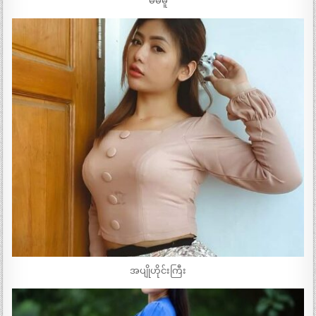
မမမူ
အပျိုဟိုင်းကြီး