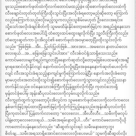
ဖူးသည်။စောက်ဖုတ်ထဲကိုလက်တောင်မထည့်ခဲ့။ ထိုစောက်ဖုတ်လေးထဲကို
လီးချောင်းတုတ်တုတ်ကြီးထိုးသွင်းပြီးအလိုးခံရတော့မည်ဆိုတော့ ကြောက်
လည်းကြောက်သည်။လိုးမည့်သူကလည်းသူစိမ်းမဟုတ် ဦးလေးအရင်း။
သို့သော်အလိုးခံချင်စိတ်ကို သူမမထိန်းနိုင်တော့။ဇော်မြင့်က အရည်ရွှဲနေသော
စောက်ဖုတ်လေးအပေါ်သို့ တံတွေးထပ်ထွေးချလိုက်ပြီး သူ့လီးကြီးကိုလည်း
တံတွေးဆွတ်ကာ ပိုးအိလွင်၏ စောက်ဖုတ်အဝမှာတေ့ပြီးထိုးသွင်းလိုက်
သည်။ “ဗြစ်ဗြစ်….အီး….ပြွတ်ပြွတ်ဗြစ်….အားအား….အမလေး နာတယ်လေး
လေးရယ်….အ….ဖြေးဖြေးသွင်းပါအား” လီးဒစ်ဝင်ရုံသာရှိသေးသည်။
ကောင်မလေးမျက်ရည်ကျလာပြီ။နောက်ဆုတ်လို့တော့မဖြစ်။ပထမဆုံးအချီ
မှာရအောင်လိုးနိုင်လျင် နောက်ထပ်လိုးလို့ရပြီ။အခုနေနောက်ဆုတ်ပေးလိုက်
လျင် လီးအသွင်းခံရသည့်နာကျင်မှုကိုကြောက်လန့်ပြီး နောက်အလိုးခံတော့
မှာမဟုတ်။အတင်းထိုးသွင်း၍စောက်ဖုတ်လေးကွဲသွားလျင်လည်းပြဿနာ
တက်နိုင်သည်။ ဝင်နေသောဒစ်ကြီးကိုပြန်ချွတ်လိုက်ပြီး ကုတင်ဘေးရှိ
မှန်တင်ခုံပေါ်မှ အုန်းဆီပုလင်းလေးကိုလှမ်းယူလိုက်သည်။
လီးကျွတ်ထွက်သွားတော့ပိုးအိလွင်က သူမစောက်ဖုတ်လေးကိုလက်ကလေး
နှစ်ဖက်ဖြင့်အုပ်ထားပြီးဇော်မြင့်ကိုလိုက်ကြည့်နေသည်။အုန်းဆီပုလင်းကိုင်
ပြီးကုတင်ပေါ်ပြန်တက်လာတော့ “လေးလေး….အီးဟီးဟီး….သမီးကိုမလုပ်
ပါနဲ့တော့လေးလေးရယ်….သမီးအရမ်းနာလို့ပါ….ဟီး” ကောင်မလေးကငိုယို
ကာတောင်းပန်နေသော်လည်း “ဆီဆွတ်သွင်းရင် သမီးမနာတော့ဘူး
စိတ်ချ….သမီးအရသာရှိအောင်လေးလေးလိုးပေးမယ်” သူမကိုဆီဆွတ်လိုး