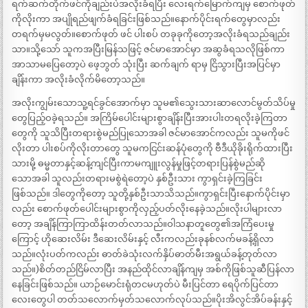
ရက်ဆက်တိုက်ဖင်ကိုချည်းပဲအလိုးခံရပြီး လေးရက်မြောက်ကျမှ စောက်ဖုတ်
ကိုလိုးကာ အပျိုရည်ဖျက်ခံရခြင်းဖြစ်သည်။နောက်ပိုင်းရက်တွေမှာလည်း
တရက်မှမလွတ်။စောက်ဖုတ် ဖင် ပါးစပ် တခုခုကိုတော့အလိုးခံရသည်ချည်း
သာ။သို့သော် သူကအပြီးမြန်သဖြင့် ဇင်မာအောင်မှာ အဆွခံရသလိုဖြစ်ကာ
အာသာမပြေတော့ပဲ ဖေ့ဘွတ် သုံးပြီး ဆက်ချက် ရာမှ ငြိသွားပြီးအပြင်မှာ
ချိန်းကာ အလိုးခံလိုက်မိတော့သည်။
အလိုးကျွမ်းသောသူ့ရင်ခွင်အောက်မှာ သူမ၏သွေးသားဆာလောင်မွတ်သိပ်မှု
တွေပြည့်ဝခဲ့ရသည်။ အကြိမ်ပေါင်းများစွာချိန်းပြီးအားပါးတရလိုးခဲ့ကြတာ
တွေကို သူသိပြီးတရားစွဲမည်ပြုသောအခါ ဇင်မာအောင်ကလည်း သူမကိုဖင်
လိုးတာ ပါးစပ်ကိုလိုးတာတွေ သူမကငြင်းဆန်ပုံတွေကို ဗီဒီယိုခိုးရိုက်ထားပြီး
သားမို့ ဓမ္မတာနှင့်ဆန့်ကျင်ပြီးကာမကျူးလွန်မှုဖြင့်တရားပြန်စွဲမည်ဆို
သောအခါ သူလည်းတရားမစွဲရဲတော့ပဲ နှစ်ဦးသား ကွာရှင်းခဲ့ကြခြင်း
ဖြစ်သည်။ ဒါတွေကိုတော့ သူတို့နှစ်ဦးသာသိသည်။ကွာရှင်းပြီးနောက်ပိုင်းမှာ
လည်း စောက်ဖုတ်ပေါင်းများစွာကိုလှည့်ပတ်လိုးနေခဲ့သည်။လိုးပါများလာ
တော့ အချိန်ကြာကြာထိန်းတတ်လာသည်။ဝါသနာတူတွေ၏အကြံပေးမှု
ကြောင့် ဟိုဆေးလိမ်း ဒီဆေးလိမ်းနှင့် လီးကလည်းခုနစ်လက်မခန့်ရှိလာ
သည်။လုံးပတ်ကလည်း ဓာတ်ခဲသုံးလက်နှိပ်ဓာတ်မီးအရွယ်ခန့်တုတ်လာ
သည်။)စိတ်တည်ငြိမ်လာပြီး အနည်ထိုင်လာချိန်ကျမှ အစ်ကိုဖြစ်သူဆီပြန်လာ
နေခြင်းဖြစ်သည်။ ယာဉ်မောင်းရုံတငမဟုတ်ပဲ မီးပြင်တာ ရေပိုက်ပြင်တာ
လေးတွေပါ တတ်သလောက်မှတ်သလောက်လုပ်သည်။ပိုးအိလွင်အိပ်ခန်းနှင့်