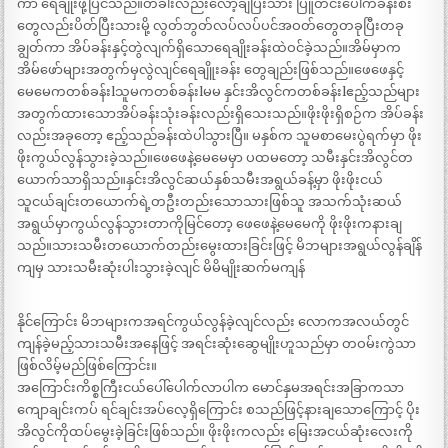
ကာ ရေချိုးဖို့ပြင်သည်။တံခါးလည်းလော့ချပြီးသား ပြူတင်းပေါက်ခန်းစီး
တွေလည်းပိတ်ပြီးသားမို့ လွတ်ဘွတ်လပ်လပ်ပင်အဝတ်တွေတခုပြီးတခု
ချွတ်ကာ အိပ်ခန်းနှင့်တွဲလျက်ရှိသောရေချိုးခန်းထဲဝင်ခဲ့သည်။အိမ်မှာက
အိမ်ဖော်များအတွက်မှလွဲလျင်ရေချိူးခန်း တွေချည်းဖြစ်သည်။ဖေဖေနှင့်
မေမေကတစ်ခန်းlသူမကတစ်ခန်းlမမ နှင်းအိလွင်ကတစ်ခန်းlဧည့်သည်များ
အတွက်ထားသောအိပ်ခန်းသုံးခန်းလည်းရှိသေးသည်။ဖိုးဖိုးရှိစဉ်က အိပ်ခန်း
လည်းအခုတော့ ဧည့်သည်ခန်းထဲပါသွားပြီ။ မနှစ်က သူမစာမေးပွဲရက်မှာ ဖိုး
ဖိုးကွယ်လွန်သွားခဲ့သည်။ဖေဖေနဲ့မေမေမှာ ပထမတော့ သမီးနှင်းအိလွင်တ
ယောက်သာရှိသည်။နှင်းအိလွင်ဆယ်နှစ်သမီးအရွယ်ခန့်မှာ ဖိုးဖိုးငယ်
သူငယ်ချင်းတယောက်ရဲ့တဦးတည်းသောသားဖြစ်သူ အသက်သုံးဆယ်
အရွယ်မှာကွယ်လွန်သွားတာကိုမြင်တော့ ဖေဖေနဲ့မေမေကို ဖိုးဖိုးကနားချ
သည်။သားသမီးတယောက်တည်းမွေးထားခြင်းဖြင့် မိဘများအရွယ်လွန်ချိန်
ကျမှ သားသမီးဆုံးပါးသွားခဲ့လျင် မိမိမျိုးဆက်မကျန်
နိုင်ကြောင်း မိဘများကအရင်ကွယ်လွန်ခဲ့လျင်လည်း လောကအလယ်တွင်
ကျန်ခဲ့မည့်သားသမီးအနေဖြင့် အရင်းဆုံးဆွေမျိုးဟူသည်မှာ တဝမ်းကွဲသာ
ဖြစ်လိမ့်မည်ဖြစ်ကြောင်း။
အကြောင်းကိစ္စကြီးငယ်ပေါ်ပေါက်လာပါက မောင်နှမအရင်းအခြာကသာ
ကျောချင်းကပ် ရင်ချင်းအပ်လေ့ရှိကြောင်း စသည်ဖြင့်နားချသောကြောင့် ပိုး
အိလွင်ကိုထပ်မွေးခဲ့ခြင်းဖြစ်သည်။ ဖိုးဖိုးကလည်း မြေးအငယ်ဆုံးလေးကို