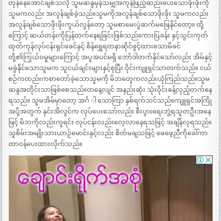
တုန်နေအောင်ချစ်သလို သူမဆန္ဒမှန်သမျှအကုန်ဖြည့်ဆည်းပေးသောဖိုးဖိုးကို
သူမကလည်း အလွန်ချစ်ခဲ့သည်။သူမကိုအလွန်ချစ်သောဖိုးဖိုး သူမကလည်း
အလွန်ချစ်သောဖိုးဖိုးကွယ်လွန်တော့ သူမစာမေးပွဲဆက်မဖြေနိုင်တော့။ ထို့
ကြောင့် ဆယ်တန်းကိုပြန်တက်နေရခြင်းဖြစ်သည်။ကားပြခန်း နှင့်သွင်းကုတ်
ထုတ်ကုန်လုပ်ငန်းရှင်ဖခင်နှင့် စိန်ရွှေရတနာဆိုင်ဖွင့်ထားသောမိခင်
တို့၏ကြွယ်ဝမှုများကြောင့် အပူအပင်မရှိ ဘော်ဒါတက်နိုင်သော်လည်း အိမ်နှင့်
မခွဲနိုင်သောသူမက သူငယ်ချင်းများနှင့်စုပြီး ဝိုင်းကျူရှင်သာတက်သည်။ ငယ်
စဉ်ကတည်းကစာတော်ခဲ့သောသူမကို မိဘတွေကလည်းယုံကြည်သည်။သူမ
ဆန္ဒအတိုင်းသာဖြစ်စေသည်။တနေ့လျင် အနည်းဆုံး သုံးဝိုင်းခန့်လှည့်တက်နေ
ရသည်။ သူမအိမ်မှာတော့ အင်္ဂ ါ သောကြာ နှစ်ရက်သင်သည်။ကျူရှင်အကြို
အပို့အတွက် နှင်းအိလွင်က လုပ်ပေးသော်လည်း စီးပွားရေးဘွဲ့ရသူတဦးအနေ
ဖြင့် မိဘကိုလည်းကူရင်း လုပ်ငန်းလည်းလေ့လာနေရသဖြင့် အချိန်လုရသည်။
သူစိမ်းအမျိုးသားယာဉ်မောင်းနှင့်လည်း စိတ်မချသဖြင့် ဖေဖေ့ညီကိုခေါ်ကာ
တာဝန်ပေးထားလိုက်သည်။