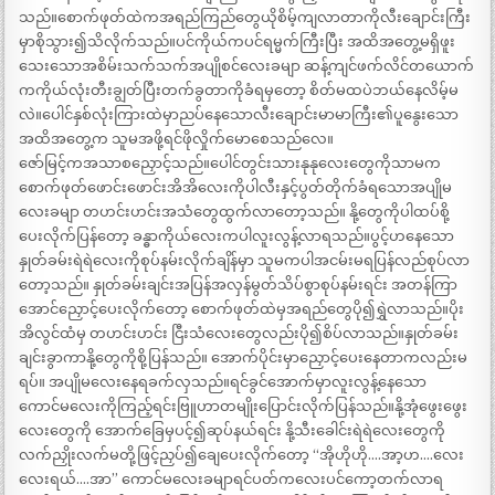
သည်။စောက်ဖုတ်ထဲကအရည်ကြည်တွေယိုစိမ့်ကျလာတာကိုလီးချောင်းကြီး
မှာစိုသွား၍သိလိုက်သည်။ပင်ကိုယ်ကပင်ရမ္မက်ကြီးပြီး အထိအတွေ့မရှိဖူး
သေးသောအစိမ်းသက်သက်အပျိုစင်လေးခမျာ ဆန့်ကျင်ဖက်လိင်တယောက်
ကကိုယ်လုံးတီးချွတ်ပြီးတက်ခွတာကိုခံရမှတော့ စိတ်မထပဲဘယ်နေလိမ့်မ
လဲ။ပေါင်နှစ်လုံးကြားထဲမှာညပ်နေသောလီးချောင်းမာမာကြီး၏ပူနွေးသော
အထိအတွေ့က သူမအဖို့ရင်ဖိုလှိုက်မောစေသည်လေ။
ဇော်မြင့်ကအသာစညှောင့်သည်။ပေါင်တွင်းသားနုနုလေးတွေကိုသာမက
စောက်ဖုတ်ဖောင်းဖောင်းအိအိလေးကိုပါလီးနှင့်ပွတ်တိုက်ခံရသောအပျိုမ
လေးခမျာ တဟင်းဟင်းအသံတွေထွက်လာတော့သည်။ နို့တွေကိုပါထပ်စို့
ပေးလိုက်ပြန်တော့ ခန္ဓာကိုယ်လေးကပါလူးလွန့်လာရသည်။ပွင့်ဟနေသော
နှုတ်ခမ်းရဲရဲလေးကိုစုပ်နမ်းလိုက်ချိန်မှာ သူမကပါအငမ်းမရပြန်လည်စုပ်လာ
တော့သည်။ နှုတ်ခမ်းချင်းအပြန်အလှန်မွတ်သိပ်စွာစုပ်နမ်းရင်း အတန်ကြာ
အောင်ညှောင့်ပေးလိုက်တော့ စောက်ဖုတ်ထဲမှအရည်တွေပို၍ရွှဲလာသည်။ပိုး
အိလွင်ထံမှ တဟင်းဟင်း ငြီးသံလေးတွေလည်းပို၍စိပ်လာသည်။နှုတ်ခမ်း
ချင်းခွာကာနို့တွေကိုစို့ပြန်သည်။ အောက်ပိုင်းမှာညှောင့်ပေးနေတာကလည်းမ
ရပ်။ အပျိုမလေးနေရခက်လှသည်။ရင်ခွင်အောက်မှာလူးလွန့်နေသော
ကောင်မလေးကိုကြည့်ရင်းဗြူဟာတမျိုးပြောင်းလိုက်ပြန်သည်။နို့အုံဖွေးဖွေး
လေးတွေကို အောက်ခြေမှပင့်၍ဆုပ်နယ်ရင်း နို့သီးခေါင်းရဲရဲလေးတွေကို
လက်ညှိုးလက်မတို့ဖြင့်ညှပ်၍ချေပေးလိုက်တော့ “အိုဟိုဟို….အာ့ဟ….လေး
လေးရယ်….အာ” ကောင်မလေးခမျာရင်ပတ်ကလေးပင်ကော့တက်လာရ