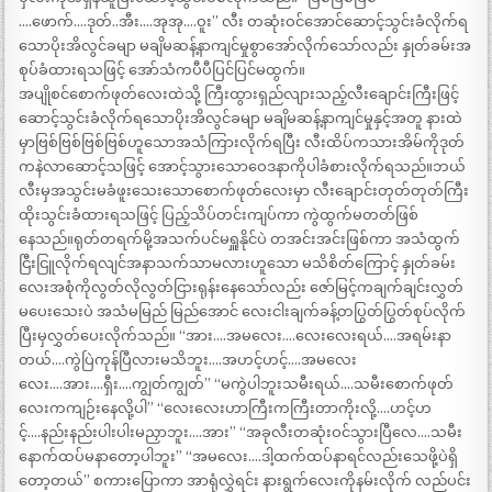
….ဖောက်….ဒုတ်..အီး….အုအု….ဝူး” လီး တဆုံးဝင်အောင်ဆောင့်သွင်းခံလိုက်ရ
သောပိုးအိလွင်ခမျာ မချိမဆန့်နာကျင်မှုစွာအော်လိုက်သော်လည်း နှုတ်ခမ်းအ
စုပ်ခံထားရသဖြင့် အော်သံကပီပီပြင်ပြင်မထွက်။
အပျိုစင်စောက်ဖုတ်လေးထဲသို့ ကြီးထွားရှည်လျားသည့်လီးချောင်းကြီးဖြင့်
ဆောင့်သွင်းခံလိုက်ရသောပိုးအိလွင်ခမျာ မချိမဆန့်နာကျင်မှုနှင့်အတူ နားထဲ
မှာဗြစ်ဗြစ်ဗြစ်ဗြစ်ဟူသောအသံကြားလိုက်ရပြီး လီးထိပ်ကသားအိမ်ကိုဒုတ်
ကနဲလာဆောင့်သဖြင့် အောင့်သွားသောဝေဒနာကိုပါခံစားလိုက်ရသည်။ဘယ်
လီးမှအသွင်းမခံဖူးသေးသောစောက်ဖုတ်လေးမှာ လီးချောင်းတုတ်တုတ်ကြီး
ထိုးသွင်းခံထားရသဖြင့် ပြည့်သိပ်တင်းကျပ်ကာ ကွဲထွက်မတတ်ဖြစ်
နေသည်။ရုတ်တရက်မို့အသက်ပင်မရှူနိုင်ပဲ တအင်းအင်းဖြစ်ကာ အသံထွက်
ငြီးငြူလိုက်ရလျင်အနာသက်သာမလားဟူသော မသိစိတ်ကြောင့် နှုတ်ခမ်း
လေးအစုံကိုလွတ်လိုလွတ်ငြားရုန်းနေသော်လည်း ဇော်မြင့်ကချက်ချင်းလွှတ်
မပေးသေးပဲ အသံမမြည် မြည်အောင် လေးငါးချက်ခန့်တပြွတ်ပြွတ်စုပ်လိုက်
ပြီးမှလွှတ်ပေးလိုက်သည်။ “အား….အမလေး….လေးလေးရယ်….အရမ်းနာ
တယ်….ကွဲပြဲကုန်ပြီလားမသိဘူး….အဟင့်ဟင့်….အမလေး
လေး….အား….ရှီး….ကျွတ်ကျွတ်” “မကွဲပါဘူးသမီးရယ်….သမီးစောက်ဖုတ်
လေးကကျဉ်းနေလို့ပါ” “လေးလေးဟာကြီးကကြီးတာကိုးလို့….ဟင့်ဟ
င့်….နည်းနည်းပါးပါးမညှာဘူး….အား” “အခုလီးတဆုံးဝင်သွားပြီလေ….သမီး
နောက်ထပ်မနာတော့ပါဘူး” “အမလေး….ဒါ့ထက်ထပ်နာရင်လည်းသေဖို့ပဲရှိ
တော့တယ်” စကားပြောကာ အာရုံလွှဲရင်း နားရွက်လေးကိုနမ်းလိုက် လည်ပင်း