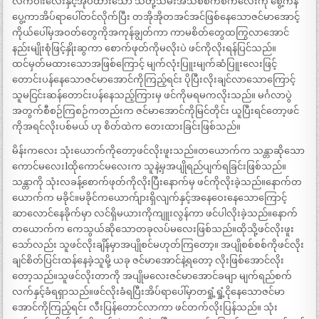
လက်ဝါးလေးနှင့်အုပ်ထားသော သတို့သမီးအသစ်စက်စက်လေးကို စွေ့ကနဲ
ပွေ့ကာအိပ်ရာပေါ်တင်လိုက်ပြီး တအိုအိုတအင်အင်ဖြစ်နေသောဇင်မာအောင့်
ကိုယ်ပေါ်မှအဝတ်တွေကိုအကုန်ချွတ်ကာ ကာမစိတ်တွေထကြွလာအောင်
နည်းမျိုးစုံဖြင့်နှိုးဆွကာ စောက်ဖုတ်ကိုမလိုးပဲ ဖင်ကိုလိုးရန်ပြင်သည်။
ထင်မှတ်မထားသောအဖြစ်ကြောင့် မျက်လုံးပြူးမျက်ဆံပြူးလေးဖြင့်
တောင်းပန်နေသောဇင်မာအောင်ကိုကြည့်ရင်း ပိုပြီးလိုးချင်လာသောကြောင့်
သူမငြင်းဆန်တောင်းပန်နေသည့်ကြားမှ ဖင်ကိုမရမကလိုးသည်။ မင်္ဂလာပွဲ
အတွက်စီစဉ်ကြစဉ်ကတည်းက ဇင်မာအောင်ကိုမြင်တိုင်း ယူပြီးရင်တော့ဖင်
ကိုအရင်လိုးပစ်မယ် ဟု စိတ်ထဲက တေးထားခြင်းဖြစ်သည်။
မိန်းကလေး သုံးယောက်ကိုတော့ဖင်လိုးဖူးသည်။တယောက်က သန္တာဆိုသော
ကောင်မလေးlထိုကောင်မလေးက သူနဲ့မှအပျိုရည်ပျက်ရခြင်းဖြစ်သည်။
သန္တာကို သုံးလခန့်စောက်ဖုတ်ကိုလိုးပြီးနောက်မှ ဖင်ကိုလိုးခဲ့သည်။နောက်တ
ယောက်က မခိုင်။မခိုင်ကယောက်ျားရှိလျက်နှင့်အနေဝေးနေသောကြောင့်
ဆာလောင်နေခိုက်မှာ လင်ရှိမယားကိုကျူးလွန်ကာ ဖင်ပါလိုးခဲ့သည်။နောက်
တယောက်က ကေသွယ်ဆိုသောတခုလပ်မလေးဖြစ်သည်။ထိုသို့ဖင်လိုးဖူး
သော်လည်း သူဖင်လိုးချိန်မှာအပျိုစင်မဟုတ်ကြတော့။ အပျိုစစ်စစ်ကိုဖင်လိုး
ချင်စိတ်ပြင်းထန်နေခဲ့သူမို့ ယခု ဇင်မာအောင်နဲ့ရတော့ လိုးဖြစ်အောင်လိုး
တော့သည်။သူဖင်လိုးတာကို အပျိုမလေးဇင်မာအောင်ခမျာ မျက်ရည်စက်
လက်နှင့်ခံရရှာသည်။ဖင်လိုးခံရပြီးအိပ်ရာပေါ်မှာတရှုံ့ရှုံ့ငိုနေသောဇင်မာ
အောင်ကိုကြည့်ရင်း လီးပြန်တောင်လာကာ ဖင်တက်လိုးပြန်သည်။ သုံး