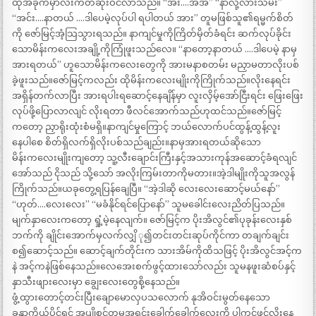
ထိုအခိုက်မှာလီးကတဆုံးဝင်လာသည်။ “အီး….အအ” “နာလို့လားသမီး”
“အင်း….နာတယ် ….ဒါပေမဲ့လုပ်ပါ ရပါတယ် အား” တူမဖြစ်သူ၏ရမ္မက်စိတ်
ကို ဇော်မြင့်အံ့သြသွားရသည်။ နာကျင်မှုကိုကြိတ်မှိတ်ခံရင်း ဆက်လုပ်ခိုင်း
သောမိန်းကလေးအချို့ကိုကြုံဖူးသည်လေ။ “နာတော့နာတယ် ….ဒါပေမဲ့ နာမှ
အားရတယ်” ဟူသောမိန်းကလေးတွေကို အားမနာစတမ်း မညှာမတာလိုးပစ်
ခဲ့ဖူးသည်။ဇော်မြင့်ကလည်း ထိုမိန်းကလေးမျိုးကိုကြိုက်သည်။လိုးနေရင်း
အရှိန်တက်လာပြီး အားရပါးရဆောင့်နေချိန်မှာ လူးလှိမ့်အော်ငြီးရင်း ဖြေးဖြေး
လုပ်ဖို့ပြောလာလျင် လိုးရတာ ဖီလင်အောက်သည်ဟုထင်သည်။ဇော်မြင့်
ကတော့ ညှာရိုးထုံးစံမရှိ။နာကျင်မှုကြောင့် ဘယ်လောက်ပင်ထွန့်ထွန့်လူး
နေပါစေ စိတ်ရှိလက်ရှိလိုးပစ်သည်ချည်း။နာမှအားရတယ်ဆိုသော
မိန်းကလေးမျိုးကျတော့ သူ့လီးချောင်းကြီးနှင့်အသားကုန်အဆောင့်ခံရလျင်
အော်သည် ငိုသည် သို့သော် အလိုးကြမ်းတာကိုမတား။အဲ့ဒါမျိုးကိုသူအလွန်
ကြိုက်သည်။ယခုတွေ့ရပြန်ချေပြီ။ “အဲ့ဒါဆို လေးလေးဆောင့်မယ်နော်”
“ဟုတ်….လေးလေး” “မခံနိုင်ရင်ပြောနော်” သူမခေါင်းလေးညိတ်ပြသည်။
မျက်နှာလေးကတော့ ရှုံ့မဲ့နေလျက်။ ဇော်မြင့်က ပိုးအိလွင်၏ပုခုန်းလေးနှစ်
ဘက်ကို ချိုင်းအောက်မှလက်လျှိ ု၍တင်းတင်းဆုပ်ကိုင်ကာ တချက်ချင်း
စ၍ဆောင့်သည်။ ဆောင့်ချက်တိုင်းက သားအိမ်ကိုထိသဖြင့် ပိုးအိလွင်အင့်က
နဲ အင့်ကနဲဖြစ်နေသည်။လေအေးစက်ဖွင့်ထားသော်လည်း သူမနဖူးဆံစပ်နှင့်
နှာသီးဖျားလေးမှာ ချွေးလေးတွေစို့နေသည်။
ဖွံ့ထွားတောင့်တင်းပြီးချောမောလှပသလောက် နုအိဝင်းမွတ်နေသော
ခန္ဓာကိုယ်ပိုင်ရှင် အပျိုစင်တူမအရင်းခေါက်ခေါက်လေးကို ပါကင်ဖွင့်လိုးနေ