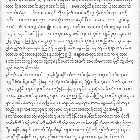
လား ဦးလေးအရင်းနဲ့တူမအရင်းကြီး…. ဖေဖေတို့သိရင်လည်းပြဿနာတက်
အရှက်ကွဲမှာ…. ငါကပေးမလုပ်လို့ အန်တီယမင်းကိုယူလိုက်ရင်ရော….ဟင့်
အင်း….သဘောမတူဘူး….အဲ့ဒါဆို ငါကပေးလုပ်နိုင်ပါ့မလား….အာ….ရှုပ်နေ
တာပဲ” ၁၆ နှစ်အရွယ်အပျိုမလေး တွေးတတ်သလောက်လိုက်တွေးရင်း ရင်
တွေဖိုနေခိုက် ဇော်မြင့်ကလည်း ပိုးအိလွင်ဖင်ကြီးကိုလှမ်းကြည့်ခိုက် သူမက
ပြန်လှည့်အကြည့်မှာတွေ့သွားသော်လည်း ရှက်သွားပုံသာရပြီးစိတ်ဆိုးဟန်မ
ပြသည့်တူမထွားထွားကြီးကို စည်းရုံးသိမ်းသွင်းပြီး လိုးလိုက်ရရင်ကောင်းမ
လားဟု စဉ်းစားနေသည်။ နုဖတ်ကြွရွပြီး ချောမောလှပသလောက် ဖွံ့ထွား
တောင့်တင်းလွန်းလှသည့်တူမနှစ်ယောက်အနက် အငယ်မကသာ ပို၍လွယ်ကူ
မည်ဟုတွေးမိသည်။
နှင်းအိလွင်က အသက် ၂၇ နှစ်ရှိနေပြီး မိဘလုပ်ငန်းတွေထဲမှာပါ ဝင်ရောက်
ကူညီစီမံခန့်ခွဲနေပြီဖြစ်ရာ လူကြီးတပိုင်းဖြစ်နေပြီမို့ စဖို့မလွယ်။ ပိုးအိလွင်က
လွယ်ကူနိုင်သည်။ရမ္မက်လည်းပို၍ထန်ပုံရသည်။တွေးရုံနှင့်ပင် လီးကတောင်
လာသည်။စောက်ဖုတ်မလိုးရတာလည်းကြာပြီ။ငါ့လီးကြီးနဲ့သာထိုးသွင်းလိုက်
ရင် ပိုးအိအော်လိုက်မယ့်ဖြစ်ချင်း….ရရင်တော့လိုးပစ်မယ်ကွာ….ကိုယ်မလိုး
လည်း နောက်တော့သူများလိုးမှာပဲ ဟူသောအတွေးရိုင်းတို့ဖြင့်အိမ်ပြန်
ရောက်လာခဲ့သည်။မလိုင်လုံးဗူးလေးကိုင်ပြီးအပေါ်ထပ်တက်လာကာ ပိုးအိ
လွင်၏အိပ်ခန်းတံခါးကိုခေါက်လိုက်တော့ ကလစ်ကနဲမြည်ကာတံခါးပွင့်သွား
ပြီး အဖြူရောင်တဘက်ကြီးကိုရင်လျားထားသည့်ပိုးအိလွင်ကိုတွေ့ရသည်။
ရေချိုးပြီးစဖြစ်ဟန်တူသည်။တဘက်ကသူမရင်သားတွေနှင့်ပေါင်လယ်