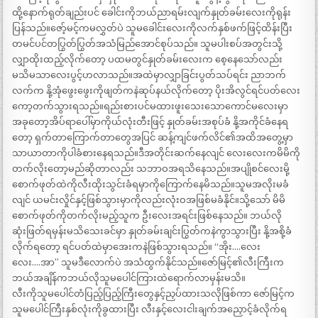
ထို့နောက်ရုတ်ချည်းပင် ခေါင်းကိုဘယ်ညာရမ်းလျက်နှုတ်ခမ်းလေးကိုရုန်း
ပြန်သည်။ဇော့်မင့်ကမလွှတ်ပဲ သူမခေါင်းလေးကိုလက်နှစ်ဖက်ဖြင့်ထိန်းပြီး
တမင်ပင်တပြွတ်ပြွတ်အသံမြည်အောင်စုပ်သည်။ သူမပါးစပ်အတွင်းသို့
လျှာထိုးထည့်လိုက်တော့ ပထမတွင်နှုတ်ခမ်းလေးက စေ့နေသော်လည်း
မသိမသာလေးပွင့်ဟလာသည်။အထဲမှာလျှာခြင်းပွတ်သပ်ရင်း ညာဘက်
လက်က နို့အုံဖွေးဖွေးကိုဖျတ်ကနဲဆုပ်နယ်လိုက်တော့ ပိုးအိလွင်ရင်ပတ်လေး
ကော့တက်သွားရသည်။ရည်းစားပင်မထားဖူးသေးသောကောင်မလေးမှာ
အခုတော့အိပ်ရာပေါ်မှာကိုယ်လုံးတီးဖြင့် နှုတ်ခမ်းအစုပ်ခံ နို့အကိုင်ခံနေရ
တော့ ရှက်တာကြောက်တာတွေအပြင် ဆန့်ကျင်ဖက်လိင်၏အထိအတွေ့မှာ
သာယာတာကိုပါခံစားနေရသည်။ဒီအတိုင်းဆက်နေလျင် လေးလေးကမိမိကို
တက်လိုးတော့မည်ဆိုတာလည်း သဘာဝအရသိနေသည်။အပျိုစင်လေးမို့
စောက်ဖုတ်ထဲကိုလီးထိုးသွင်းခံရမှာကိုကြောက်နေမိသည်။သူမအလိုးမခံ
လျင် ယမင်းလှိုင်နှင့်ဖြစ်သွားမှာကိုလည်းလုံးဝအဖြစ်မခံနိုင်။သို့သော် မိမိ
စောက်ဖုတ်ကိုတက်လိုးမည့်သူက ဦးလေးအရင်းဖြစ်နေသည်။ ဘယ်လို
ဆုံးဖြတ်ရမှန်းမသိသေးခင်မှာ နှုတ်ခမ်းချင်းပြွတ်ကနဲကွာသွားပြီး နို့အစို့ခံ
လိုက်ရတော့ ရင်ပတ်ထဲမှာအေးကနဲဖြစ်သွားရသည်။ “အိုး….လေး
လေး….အာ” သူမဒီလောက်ပဲ အသံထွက်နိုင်သည်။ဇော်မြင့်၏လီးကြီးက
ဘယ်အချိန်ကဘယ်လိုသူမပေါင်ကြားထဲရောက်လာမှန်းမသိ။
လီးကိုသူမပေါင်တံပြည့်ပြည့်ကြီးတွေနှင့်ညှပ်ထားသလိုဖြစ်ကာ ဇော်မြင့်က
သူမပေါင်ကြီးနှစ်လုံးကိုခွထားပြီး လီးနှင့်လေးငါးချက်အညှောင့်ခံလိုက်ရ