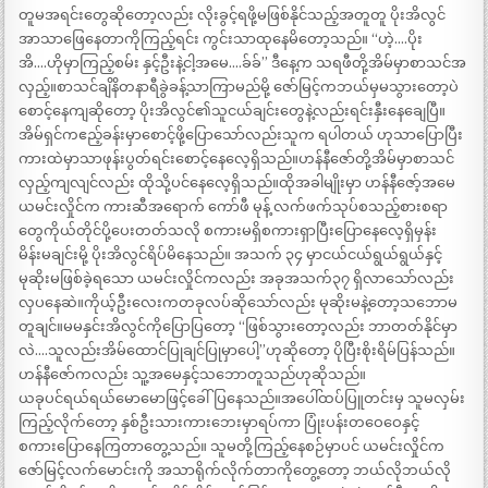
တူမအရင်းတွေဆိုတော့လည်း လိုးခွင့်ရဖို့မဖြစ်နိုင်သည့်အတူတူ ပိုးအိလွင်
အာသာဖြေနေတာကိုကြည့်ရင်း ကွင်းသာထုနေမိတော့သည်။ “ဟဲ့….ပိုး
အိ….ဟိုမှာကြည့်စမ်း နှင့်ဦးနဲ့ငါ့အမေ….ခ်ခ်” ဒီနေ့က သရဖီတို့အိမ်မှာစာသင်အ
လှည့်။စာသင်ချိနိတနာရီခွဲခန့်သာကြာမည်မို့ ဇော်မြင့်ကဘယ်မှမသွားတော့ပဲ
စောင့်နေကျဆိုတော့ ပိုးအိလွင်၏သူငယ်ချင်းတွေနဲ့လည်းရင်းနှီးနေချေပြီ။
အိမ်ရှင်ကဧည့်ခန်းမှာစောင့်ဖို့ပြောသော်လည်းသူက ရပါတယ် ဟုသာပြောပြီး
ကားထဲမှာသာဖုန်းပွတ်ရင်းစောင့်နေလေ့ရှိသည်။ဟန်နီဇော်တို့အိမ်မှာစာသင်
လှည့်ကျလျင်လည်း ထိုသို့ပင်နေလေ့ရှိသည်။ထိုအခါမျိုးမှာ ဟန်နီဇော့်အမေ
ယမင်းလှိုင်က ကားဆီအရောက် ကော်ဖီ မုန့် လက်ဖက်သုပ်စသည့်စားစရာ
တွေကိုယ်တိုင်ပို့ပေးတတ်သလို စကားမရှိစကားရှာပြီးပြောနေလေ့ရှိမှန်း
မိန်းမချင်းမို့ ပိုးအိလွင်ရိပ်မိနေသည်။ အသက် ၃၄ မှာငယ်ငယ်ရွယ်ရွယ်နှင့်
မုဆိုးမဖြစ်ခဲ့ရသော ယမင်းလှိုင်ကလည်း အခုအသက်၃၇ ရှိလာသော်လည်း
လှပနေဆဲ။ကိုယ့်ဦးလေးကတခုလပ်ဆိုသော်လည်း မုဆိုးမနဲ့တော့သဘောမ
တူချင်။မမနှင်းအိလွင်ကိုပြောပြတော့ “ဖြစ်သွားတော့လည်း ဘာတတ်နိုင်မှာ
လဲ….သူလည်းအိမ်ထောင်ပြုချင်ပြုမှာပေါ့”ဟုဆိုတော့ ပိုပြီးစိုးရိမ်ပြန်သည်။
ဟန်နီဇော်ကလည်း သူ့အမေနှင့်သဘောတူသည်ဟုဆိုသည်။
ယခုပင်ရယ်ရယ်မောမောဖြင့်ခေါ်ပြနေသည်။အပေါ်ထပ်ပြူတင်းမှ သူမလှမ်း
ကြည့်လိုက်တော့ နှစ်ဦးသားကားဘေးမှာရပ်ကာ ပြုံးပန်းတဝေဝေနှင့်
စကားပြောနေကြတာတွေ့သည်။ သူမတို့ကြည့်နေစဉ်မှာပင် ယမင်းလှိုင်က
ဇော်မြင့်လက်မောင်းကို အသာရိုက်လိုက်တာကိုတွေ့တော့ ဘယ်လိုဘယ်လို