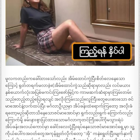
မူလကတည်းကခေါ်ထားသော်လည်း အိမ်ထောင်ကွဲပြီးစိတ်လေနေသော
ကြောင့် ရုတ်တရက်မလာခဲ့။(အိမ်ထောင်ကွဲသည်ဆိုရာမှာလည်း လင်မယား
နှစ်ယောက်လုံးအပြစ်မကင်းကြ။ဇော်မြင့်က ကာမဆက်ဆံရာမှာကြမ်းတမ်း
သည်။တည့်တည့်ပြောရလျင် အလိုးကြမ်းသည်။လူကြီးတွေပေးစားသော ဇင်
မာအောင်နဲ့လက်ထပ်ပြီး မင်္ဂလာဦးညမှာ အိပ်ခန်းထဲရောက်ကြတော့ အလိုးခံ
ရတော့မည်ဆိုတာသိနေသောဇင်မာအောင်မှာ ရှက်လည်းရှက် ကြောက်လည်း
ကြောက်မို့ ခမ်းနားစွာပြင်ထားသောမင်္ဂလာကုတင်ကြီးပေါ်ကိုမသွားရဲပဲ
အိပ်ခန်းအလယ်ကောင်မှာ ခေါင်းလေးငုံ့ပြီးရပ်နေသောဇင်မာအောင်ရှေ့မှာ သူ့
ကိုယ်ပေါ်ကအဝတ်တွေအကုန်ချွတ်လိုက်တော့ “အို” ကနဲရွေတ်ပြီးမျက်နှာကို