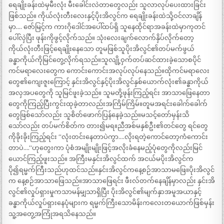
ရေချိုးခန်းထဲမှမီးလုံး မီးခေါင်းလဲတာတွေလည်း သူလာလုပ်ပေးထားခြင်း
ဖြစ်သည်။ ကိုယ်လုံးတီးလေးနှင့်ပိုးအိလွင်က ရေချိုးခန်းထဲသို့ဝင်လာချိန်
မှာ…. ဇော်မြင့်က ကားဂိုဒေါင်အပေါ်ထပ်ရှိ သူနေထိုင်ရာအခန်းထဲမှာကုတင်
ပေါ်လှဲပြီး ဖုန်းကိုဖွင့်လိုက်သည်။ သုံးလေးချက်လောက်နှိပ်လိုက်တော့
ကိုယ်လုံးတီးဖြင့်ရေချိုးနေသော တူမဖြစ်သူပိုးအိလွင်၏တပ်မက်ဖွယ်
ခန္ဓာကိုယ်ကိုမြင်တွေ့လိုက်ရသည်။သူလျို့ဝှက်တပ်ဆင်ထားခဲ့သောစပိုင်
ကင်မရာလေးတွေက ကောင်းကောင်းအလုပ်လုပ်နေသည်။ထိုကင်မရာလေး
တွေ၏ကျေးဇူးကြောင့် နှင်းအိလွင်နှင့်ပိုးအိလွင်နှစ်ယောက်လုံး၏ခန္ဓာကိုယ်
အလှအပတွေကို သူမြင်ဖူးခဲ့သည်။ သူမတို့ဖုန်းကြည့်ရင်း အာသာဖြေနေတာ
တွေကိုကြည့်ပြီးကွင်းထုခဲ့တာလည်းအကြိမ်ကြိမ်။တူမအရင်းခေါက်ခေါက်
တွေဖြစ်သော်လည်း သူစိတ်ဖောက်ပြန်နေခဲ့သည်။မသင့်တော်မှန်းသိ
သော်လည်း တပ်မက်စိတ်က တား၍မရ။ညီအစ်မနှစ်ဦး၏တင်တွေ ရင်တွေ
ကိုခိုးခိုးကြည့်ရင်း “လုံးတင်းနေတာပဲကွာ….လိုးရတဲ့ကောင်တော့ကံကောင်း
တာပဲ….“ဟုတွေးကာ ပုံစံအမျိုးမျိုးဖြင့်အလိုးခံနေမည့်ပုံတွေကိုလည်းမြင်
ယောင်ကြည့်ဖူးသည်။ အကြီးမနှင်းအိလွင်ထက် အငယ်မပိုးအိလွင်က
ပို၍ရမ္မက်ကြီးသည်ဟုထင်သည်။နှင်းအိလွင်ကနေ့စဉ်အာသာမဖြေ။ပိုးအိလွင်
က နေ့စဉ်အာသာဖြေသည်။အာသာဖြေရင်း ဖီးလ်တက်နေချိန်မှာလည်း နှင်းအိ
လွင်၏လှုပ်ရှားမှုကသာမန်မျှသာရှိပြီး ပိုးအိလွင်၏မျက်နှာအမူအယာနှင့်
ခန္ဓာကိုယ်လှုပ်ရှားနေပုံများက ရမ္မက်ကြီးသောမိန်းကလေးတယောက်ဖြစ်မှန်း
သူ့အတွေ့အကြုံအရသိနေသည်။