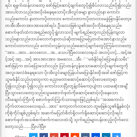
ရင်း ရမ္မက်ထန်လာတော့ ဇော်မြင့်ဆောင့်ချက်တွေပို၍စိပ်လာသည်။ပို၍လည်း
အားပါလာသည်။အလိုးခံနေရသောပိုးအိလွင်ခမျာ နာလည်းနာ ကောင်း
လည်းကောင်း နာတာကပိုတာလား ကောင်းတာကပိုတာလားမခွဲခြားနိုင်တော့။
တအီးအီးတအားအားအော်ရင်း ဦးလေးဖြစ်သူ၏အလိုးကိုခံနေရသည်။
စောက်ဖုတ်ထဲကအရည်တွေပိုရွှဲလာသလို မျက်ရည်တွေလည်းပြန်ကျလာ
သည်။နာသည်။ဘယ်လောက်နာတယ်ဆိုတာပြောမပြတတ်အောင်နာသည်။
ကောင်းတာကလည်း ကောင်းလွန်းလှသည်။ဆောင့်ချက်တွေပိုကြမ်းလာတော့
“အား….အား….လေးလေး….အ….သေပါပြီလေးလေးရယ် အဟင့်ဟင့်….အင့်အ
င့်အင့် အာ့….အင့် အားအားအား အမလေး….အီး -” “မခံနိုင်ရင်ပြောနော်သမီး”
ဇော်မြင့်က ထပ်ပြောသော်လည်း ပြင်းထန်လွန်းသောဆောင့်လိုးချက်တွေကို
အလူးအလဲခံနေရသော ပိုးအိလွင်ခမျာပြန်ပင်မပြောနိုင်။ထိုအခါ ဇော်မြင့်က
သူမခံနိုင်သည်ဟုတွေးကာ မညှာမတာဆောင့်ဆောင့်လိုးလေတော့ရာ
ပို၍လည်းနာ ပို၍လည်း ကောင်းလာပြီးတွန့်လိမ်ကော့ပျံကာ ပထမဆုံးအချီ
ပြီးသွားလေတော့သည်။သူမစောက်ဖုတ်ကိုဆောင့်ဆောင့်လိုးနေသော
လီးချောင်းကြီးကို စောက်ဖုတ်ကြွက်သားများဖြင့်ညှစ်ရင်း “အအကောင်း
လိုက်တာလေးလေးရယ်….အား” ကော့တက်လာသော တူမဖြစ်သူ၏နို့နှစ်လုံး
ကိုစုံကိုင်ဖျစ်ညှစ်ရင်း အဆက်မပြတ်စိတ်ရှိလက်ရှိဆောင့်ဆောင့်လိုးရင်း
စောက်ဖုတ်အသစ်စက်စက်ကလေးထဲသို့ သုက်ရည်များပန်းထည့်လိုက်လေ
တော့သည်………ပြီးပါပြီ။