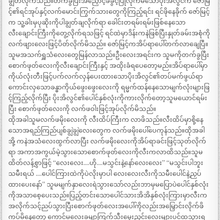
ချွတ်လိုက်သည်။တက်ခွပြီးအညှောင့်ခံခွင့်ပြုလိုက်မိသောပိုးအိလွင်က ဇော်မြ
င့်၏ရင်အုပ်နှင့်လက်မောင်းကြွက်သားတွေကိုကြည့်ရင်း ရင်ဖိုနေခိုက် ဇော်မြင့်
က သူ့ခါးမှပုဆိုးကိုပါချွတ်ချလိုက်ရာ ခေါင်းတရမ်းရမ်းဖြစ်နေသော
လီးချောင်းကြီးကိုတွေ့လိုက်ရသဖြင့် ရင်ထဲမှာဒိန်းကနဲဖြစ်ပြီးနှုတ်ခမ်းအစုံကို
လက်ဖျားလေးဖြင့်ပိတ်လိုက်မိသည်။ ဇော်မြင့်ကအိပ်ရာပေါ်တက်လာချေပြီ။
သူမအသက်ရှူသံလေးတွေမြန်လာသည်။ဦးလေးအရင်းက သူမကိုတက်ခွပြီး
စောက်ဖုတ်လေးကိုလီးချောင်းကြီးနှင့် အထိုးခံရပေတော့မည်။အိပ်ရာပေါ်မှာ
ကိုယ်လုံးတီးဖြင့်ပက်လက်လှန်ပေးထားသောပိုးအိလွင်၏တပ်မက်ဖွယ်ရာ
ကောင်းလှသောခန္ဓာကိုယ်ဖွေးဖွေးလေးကို ရမ္မက်ထန်နေသောမျက်လုံးများဖြ
င့်ကြည့်လိုက်ပြီး ပိုးအိလွင်၏ပေါင်နှစ်လုံးကိုကားလိုက်တော့သူမယောင်ရမ်း
ပြီး စောက်ဖုတ်လေးကို လက်ဖဝါးဖြင့်အုပ်လိုက်မိသည်။
ထိုအခါသူမလက်ဖမိုးလေးကို လီးထိပ်ကြီးက လာဖိသည်။လီးထိပ်မှာစို့နေ
သောအရည်ကြည်ပျစ်ချွဲချွဲလေးတွေက လက်ဖမိုးပေါ်ပေကုန်သည်။ထိုအခါ
အို့ ကနဲအသံလေးထွက်လာပြီး လက်ဖမိုးလေးကိုအိပ်ရာခင်းဖြင့်သုတ်လိုက်
ရာ အကာအကွယ်မဲ့သွားသောစောက်ဖုတ်လေးကိုလီးကလာထိသည်။သူမ
ထိတ်လန့်စွာဖြင့် “လေးလေး….ဟို….မသွင်းနဲ့နော်လေးလေး” “မသွင်းပါဘူး
သမီးရယ် ….ပေါင်ကြားထဲကိုပဲလိုးမှာပါ လေးလေးလီးကိုသမီးပေါင်နဲ့ညှပ်
ထားပေးနော်” သူမမျက်နှာလေးရဲသွားသော်လည်းဘာမှမပြောပဲပေါင်နှစ်လုံး
ကိုအသာစေ့ပေးသည်။ပြည့်တင်းသောပေါင်သားအိအိနှစ်လုံးကြားမှာလီးက
အလိုက်သင့်ညပ်သွားပြီးစောက်ဖုတ်လေးအပေါ်ကိုလည်းအမြှောင်းလိုက်ဖိ
ကပ်မိနေတော့ ကောင်မလေးခမျာကြက်သီးမွေးညှင်းလေးများပင်ထသွားရ