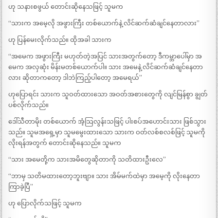
ဟု သနားစဖွယ် တောင်းဆိုနေသဖြင့် သူမက
“သားက အမေ့လို အဖွားကြီး တစ်ယောက်နဲ့ လိင်ဆက်ဆံချင်နေတာလား”
ဟု ပြန်မေးလိုက်သည်။ ထိုအခါ သားက
“အမေက အဖွားကြီး မဟုတ်တဲ့အပြင် သားအတွက်တော့ ဒီကမ္ဘာပေါ်မှာ အ
မေက အလှဆုံး မိန်းမတစ်ယောက်ပါ။ သား အမေနဲ့ လိင်ဆက်ဆံချင်နေတာ
လား ဆိုတာကတော့ ဒါဘဲကြည့်ပါတော့ အမေရယ်”
ဟုပြောရင်း သားက သူဝတ်ထားသော အဝတ်အစားတွေကို လျင်မြန်စွာ ချွတ်
ပစ်လိုက်သည်။
ဒေါ်သီတာမိုး တစ်ယောက် အံ့သြလွန်းသဖြင့် ပါးစပ်အဟောင်းသား ဖြစ်သွား
သည်။ သူမအရှေ့မှာ သူမမွေးထားသော သားက ဝတ်လစ်စလစ်ဖြင့် သူမကို
လိုးရန်အတွက် တောင်းဆိုနေသည်။ သူမက
“သား အမေတို့က သားအမိတွေဆိုတာကို သတိထားဦးလေ”
“ဘာမှ သတိမထားတော့ဘူးဗျာ။ သား အိမ်မက်ထဲမှာ အမေ့ကို လိုးနေတာ
ကြာခဲ့ပြီ”
ဟု ပြောလိုက်သဖြင့် သူမက