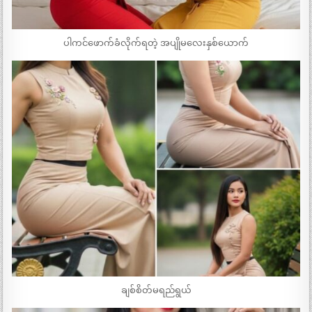
ပါကင်ဖောက်ခံလိုက်ရတဲ့ အပျိုမလေးနှစ်ယောက်
ချစ်စိတ်မရည်ရွယ်