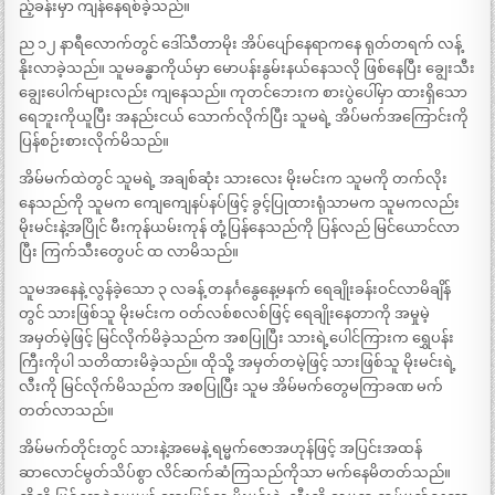
ည့်ခန်းမှာ ကျန်နေရစ်ခဲ့သည်။
ည ၁၂ နာရီလောက်တွင် ဒေါ်သီတာမိုး အိပ်ပျော်နေရာကနေ ရုတ်တရက် လန့်
နိုးလာခဲ့သည်။ သူမခန္ဓာကိုယ်မှာ မောပန်းနွမ်းနယ်နေသလို ဖြစ်နေပြီး ချွေးသီး
ချွေးပေါက်များလည်း ကျနေသည်။ ကုတင်ဘေးက စားပွဲပေါ်မှာ ထားရှိသော
ရေဘူးကိုယူပြီး အနည်းငယ် သောက်လိုက်ပြီး သူမရဲ့ အိပ်မက်အကြောင်းကို
ပြန်စဉ်းစားလိုက်မိသည်။
အိမ်မက်ထဲတွင် သူမရဲ့ အချစ်ဆုံး သားလေး မိုးမင်းက သူမကို တက်လိုး
နေသည်ကို သူမက ကျေကျေနပ်နပ်ဖြင့် ခွင့်ပြုထားရုံသာမက သူမကလည်း
မိုးမင်းနဲ့အပြိုင် မီးကုန်ယမ်းကုန် တုံ့ပြန်နေသည်ကို ပြန်လည် မြင်ယောင်လာ
ပြီး ကြက်သီးတွေပင် ထ လာမိသည်။
သူမအနေနဲ့ လွန်ခဲ့သော ၃ လခန့် တနင်္ဂနွေနေ့မနက် ရေချိုးခန်းဝင်လာမိချိန်
တွင် သားဖြစ်သူ မိုးမင်းက ဝတ်လစ်စလစ်ဖြင့် ရေချိုးနေတာကို အမှုမဲ့
အမှတ်မဲ့ဖြင့် မြင်လိုက်မိခဲ့သည်က အစပြုပြီး သားရဲ့ပေါင်ကြားက ရွှေပန်း
ကြီးကိုပါ သတိထားမိခဲ့သည်။ ထိုသို့ အမှတ်တမဲ့ဖြင့် သားဖြစ်သူ မိုးမင်းရဲ့
လီးကို မြင်လိုက်မိသည်က အစပြုပြီး သူမ အိမ်မက်တွေမကြာခဏ မက်
တတ်လာသည်။
အိမ်မက်တိုင်းတွင် သားနဲ့အမေနဲ့ ရမ္မက်ဇောအဟုန်ဖြင့် အပြင်းအထန်
ဆာလောင်မွတ်သိပ်စွာ လိင်ဆက်ဆံကြသည်ကိုသာ မက်နေမိတတ်သည်။