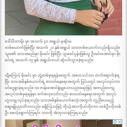
ဒေါ်သီတာမိုး မှာ အသက် ၄၀ အရွယ် မုဆိုးမ
တစ်ယောက်ဖြစ်ပြီး အသက် ၂၁ နှစ်အရွယ် သားတစ်ယောက်လည်းရှိသည်။
သူမ၏ သားအမည်မှာ မိုးမင်း ဖြစ်ပြီး သူမခင်ပွန်းဖြစ်သူ ဦးမင်းအောင်မှာ မိုး
မင်းရဲ့ အသက် ၁၇ နှစ် အရွယ်ကပင် ဆုံးပါးသွားခဲ့ရသည်။
ထို့ကြောင့် မိုးမင်း မှာ ဘွဲ့တစ်ခုရရန်အတွက် အဝေးသင်သာ တက်ရောက်ခဲ့ရ
ပြီး သားအမိနှစ်ယောက်ရဲ့ စာဝတ်နေရေးအတွက် ပြင်ပတွင် အလုပ်လုပ်ကာ
ဝင်ငွေရှာခဲ့ရသည်။ ၁၀ တန်းအောင်ရုံမျှသောပညာရေးဖြင့် အတည်တကျ
အလုပ်တစ်ခုရရန်မှာ ခက်ခဲလှသော်လည်း စားဝတ်နေရေးအတွက် အလုပ်
ဟူသမျှ လုပ်ခဲ့ရသည်။ သားအမိနှစ်ယောက်စလုံးအတွက် ကူညီပေးမည့်
ဆွေမျိုးညာတိကလည်း မရှိကြသဖြင့် ကိုယ့်အားကိုယ်ကိုးကာ တစ်ဦးကိုတစ်
ဦး စောင့်ရှောက်ကြရင်း ဘဝကို အံတုလာခဲ့ကြရသည်။