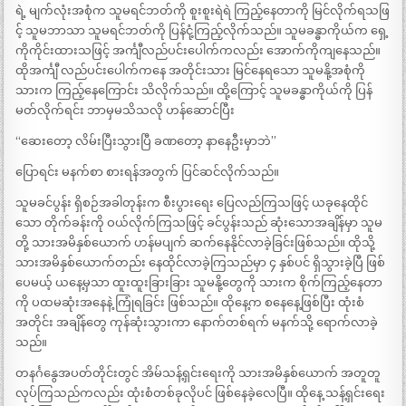
ရဲ့ မျက်လုံးအစုံက သူမရင်ဘတ်ကို စူးစူးရဲရဲ ကြည့်နေတာကို မြင်လိုက်ရသဖြ
င့် သူမဘာသာ သူမရင်ဘတ်ကို ပြန်ငုံ့ကြည့်လိုက်သည်။ သူမခန္ဓာကိုယ်က ရှေ့
ကိုကိုင်းထားသဖြင့် အင်္ကျီလည်ပင်းပေါက်ကလည်း အောက်ကိုကျနေသည်။
ထိုအင်္ကျီ လည်ပင်းပေါက်ကနေ အတိုင်းသား မြင်နေရသော သူမနို့အစုံကို
သားက ကြည့်နေကြောင်း သိလိုက်သည်။ ထို့ကြောင့် သူမခန္ဓာကိုယ်ကို ပြန်
မတ်လိုက်ရင်း ဘာမှမသိသလို ဟန်ဆောင်ပြီး
“ဆေးတော့ လိမ်းပြီးသွားပြီ ခဏတော့ နာနေဦးမှာဘဲ”
ပြောရင်း မနက်စာ စားရန်အတွက် ပြင်ဆင်လိုက်သည်။
သူမခင်ပွန်း ရှိစဉ်အခါတုန်းက စီးပွားရေး ပြေလည်ကြသဖြင့် ယခုနေထိုင်
သော တိုက်ခန်းကို ဝယ်လိုက်ကြသဖြင့် ခင်ပွန်းသည် ဆုံးသောအချိန်မှာ သူမ
တို့ သားအမိနှစ်ယောက် ဟန်မပျက် ဆက်နေနိုင်လာခဲ့ခြင်းဖြစ်သည်။ ထိုသို့
သားအမိနှစ်ယောက်တည်း နေထိုင်လာခဲ့ကြသည်မှာ ၄ နှစ်ပင် ရှိသွားခဲ့ပြီ ဖြစ်
ပေမယ့် ယနေ့မှသာ ထူးထူးခြားခြား သူမနို့တွေကို သားက စိုက်ကြည့်နေတာ
ကို ပထမဆုံးအနေနဲ့ ကြုံရခြင်း ဖြစ်သည်။ ထိုနေ့က စနေနေ့ဖြစ်ပြီး ထုံးစံ
အတိုင်း အချိန်တွေ ကုန်ဆုံးသွားကာ နောက်တစ်ရက် မနက်သို့ ရောက်လာခဲ့
သည်။
တနင်္ဂနွေအပတ်တိုင်းတွင် အိမ်သန့်ရှင်းရေးကို သားအမိနှစ်ယောက် အတူတူ
လုပ်ကြသည်ကလည်း ထုံးစံတစ်ခုလိုပင် ဖြစ်နေခဲ့လေပြီ။ ထိုနေ့ သန့်ရှင်းရေး