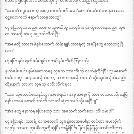
သေချာမြင်ရအောင် ပေါင်တွေကို ကားပေးလိုက်သည်။ ထို့နောက်
“သားကို မွေးထားတဲ့ အမေ့ စောက်ပတ်လေ ဒီစောက်ပတ်ထဲကနေဘဲ သား
လူ့လောကကို ရောက်လာခဲ့တာကွ”
ဟု ပြောလိုက်သည်။ သားက သူမဆီသို့ တလှမ်းချင်း တိုးလာနေသည်။ သူမ
က သားကို ဆွဲယူ ပွေ့ဖက်လိုက်ပြီး
“အမေတို့ သားအမိနှစ်ယောက် ထိန်းချုပ်ထားရတဲ့ အချိန်တွေ တော်သင့်ပြီ
သား”
ဟုပြောရင်း နှုတ်ခမ်းချင်း စတင် နမ်းလိုက်ကြသည်။
နှုတ်ခမ်းချင်း နမ်းနေရာကနေ သူမက သားလီးကို လက်နဲ့ကိုင်ပြီး သူမစောက်
ပတ်အဝမှာ တေ့ပေးလိုက်တော့ သားက အလိုက်တသိ ထိုးသွင်းလိုက်သည်။
ထို့နောက် သားက သူမကို စလိုးလိုက်ရင်း
“သား ယုံတောင်မယုံနိုင်ဘူး အမေရယ်။ အခု အမေ့ကို သား တကယ်လိုးနေပြီ
နော်။ အမေ့ စောက်ပတ်ကို သားလီးနဲ့ တကယ်လိုးနေပြီဗျ”
“အဲဒါတွေ နောက်မှပြောတော့ သား အခုသွက်သွက်လေး လိုးစမ်းပါ”
ဟု ပြောရင်း သားရဲ့ လက်တွေကို သူမနို့တွေအပေါ်မှာ တင်ထားပေးလိုက်
သည်။ သားက သူမနို့တွေကိုဆွဲပြီး အရှိန်ပြင်းပြင်း မြန်မြန်ဆောင်းလိုးလာ