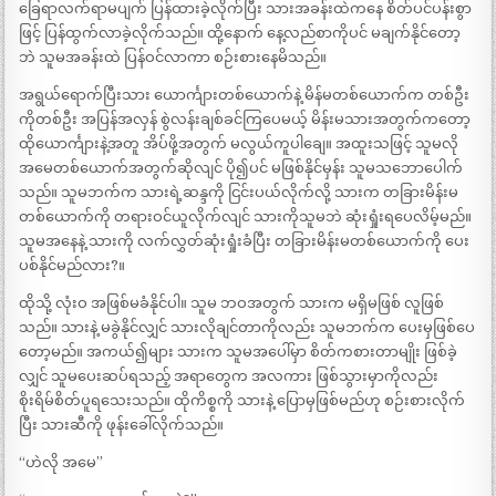
ခြေရာလက်ရာမပျက် ပြန်ထားခဲ့လိုက်ပြီး သားအခန်းထဲကနေ စိတ်ပင်ပန်းစွာ
ဖြင့် ပြန်ထွက်လာခဲ့လိုက်သည်။ ထို့နောက် နေ့လည်စာကိုပင် မချက်နိုင်တော့
ဘဲ သူမအခန်းထဲ ပြန်ဝင်လာကာ စဉ်းစားနေမိသည်။
အရွယ်ရောက်ပြီးသား ယောင်္ကျားတစ်ယောက်နဲ့ မိန်မတစ်ယောက်က တစ်ဦး
ကိုတစ်ဦး အပြန်အလှန် စွဲလန်းချစ်ခင်ကြပေမယ့် မိန်းမသားအတွက်ကတော့
ထိုယောင်္ကျားနဲ့အတူ အိပ်ဖို့အတွက် မလွယ်ကူပါချေ။ အထူးသဖြင့် သူမလို
အမေတစ်ယောက်အတွက်ဆိုလျင် ပို၍ပင် မဖြစ်နိုင်မှန်း သူမသဘောပေါက်
သည်။ သူမဘက်က သားရဲ့ဆန္ဒကို ငြင်းပယ်လိုက်လို့ သားက တခြားမိန်းမ
တစ်ယောက်ကို တရားဝင်ယူလိုက်လျင် သားကိုသူမဘဲ ဆုံးရှုံးရပေလိမ့်မည်။
သူမအနေနဲ့ သားကို လက်လွှတ်ဆုံးရှုံးခံပြီး တခြားမိန်းမတစ်ယောက်ကို ပေး
ပစ်နိုင်မည်လား?။
ထိုသို့ လုံးဝ အဖြစ်မခံနိုင်ပါ။ သူမ ဘဝအတွက် သားက မရှိမဖြစ် လူဖြစ်
သည်။ သားနဲ့ မခွဲနိုင်လျှင် သားလိုချင်တာကိုလည်း သူမဘက်က ပေးမှဖြစ်ပေ
တော့မည်။ အကယ်၍များ သားက သူမအပေါ်မှာ စိတ်ကစားတာမျိုး ဖြစ်ခဲ့
လျှင် သူမပေးဆပ်ရသည့် အရာတွေက အလကား ဖြစ်သွားမှာကိုလည်း
စိုးရိမ်စိတ်ပူရသေးသည်။ ထိုကိစ္စကို သားနဲ့ ပြောမှဖြစ်မည်ဟု စဉ်းစားလိုက်
ပြီး သားဆီကို ဖုန်းခေါ်လိုက်သည်။
“ဟဲလို အမေ”