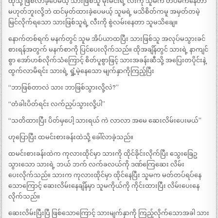
ထိုသို့ ဖြစ်လာခဲ့ပေမယ့် သားဖြစ်သူ မိုးမင်းရဲ့ လီးကို သူမက တပ်မက်နေတာ
မဟုတ်ဘူးလို့ဘဲ ထင်မှတ်ထားခဲ့ပေမယ့် သူမရဲ့ မသိစိတ်ကမူ အမှတ်တမဲ့
မြင်လိုက်ရသော သားဖြစ်သူရဲ့ လီးကို စွဲလမ်းနေတာ သူမသိချေ။
နောက်တစ်ရက် မနက်တွင် သူမ အိပ်ယာထပြီး သားဖြစ်သူ အလုပ်မသွားခင်
စားရန်အတွက် မနက်စာကို ပြင်ပေးလိုက်သည်။ ထိုအချိန်တွင် သားရဲ့ နာကျင်
စွာ အော်ဟစ်လိုက်သံကြောင့် စိတ်ပူစွာဖြင့် သားအခန်းဆီသို့ အပြေးတပိုင်းနဲ့
ထွက်လာမိရင်း သားရဲ့ ရှုံ့မဲ့နေသော မျက်နှာကိုကြည့်ပြီး
“ဘာဖြစ်တာလဲ သား ဘာဖြစ်သွားလို့လဲ?”
“တံခါးပိတ်ရင်း လက်ညှပ်သွားလို့ပါ”
“သတိထားပြီး ပိတ်မှပေါ့ သားရယ် ကဲ လာလာ အမေ ဆေးလိမ်းပေးမယ်”
ဟုပြောပြီး ထမင်းစားခန်းထဲသို့ ခေါ်လာခဲ့သည်။
ထမင်းစားခန်းထဲက ကုလားထိုင်မှာ သားကို ထိုင်ခိုင်းလိုက်ပြီး သွေးခြေဥ
သွားသော သားရဲ့ ဘယ် ဘက် လက်ခလယ်ကို ဒဏ်ကြေဆေး လိမ်း
ပေးလိုက်သည်။ သားက ကုလားထိုင်မှာ ထိုင်နေပြီး သူမက မတ်တပ်ရပ်နေ
သောကြောင့် ဆေးလိမ်းနေချိန်မှာ သူမကိုယ်ကို ကိုင်းထားပြီး လိမ်းပေးနေ
လိုက်သည်။
ဆေးလိမ်းပြီးပြီ ဖြစ်သောကြောင့် သားမျက်နှာကို ကြည့်လိုက်သောအခါ သား