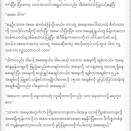
လာပြီ။ ပြီးတော့ သားအသက်အရွယ်ကလည်း အိမ်ထောင်ပြုသင့်နေပြီ”
“အမေ ဒါက”
“နေဦးသား။ အမေ ဆက်ပြောဦးမယ်။ သားရဲ့ အမေ့အပေါ်ထားတဲ့ စိတ်ထား
ကို သားဒိုင်ယာရီကို ဖတ်ပြီး အမေ သိပြီးပြီ။ သားအနေနဲ့ ရွယ်တူ မိန်းကလေး
တစ်ယောက်နဲ့ အိမ်ထောင်ပြုပြီး အဲဒီမိန်းကလေးကိုဘဲ လိင်ဆက်ဆံသင့်
တယ်။ အမေကတော့ သားရဲ့ အမေဆိုတော့ အဲလိုမလုပ်သင့်ဘူး။ ဒါက လူ့
သဘော လူ့သဘာဝဘဲ သား”
“ဒါကလည်း ဒါပေါ့ အမေရယ်။ ဒါပေမယ့် သားက အမေ့ကို ချစ်တယ်။ အမေ့
ဆန္ဒမှန်သမျှကို ဖြည့်ဆည်းပေးချင်တယ်။ အမေ့ကို သားနဲ့အတူ ထာဝရ ရှိနေ
စေချင်ပြီး အမေ့ကို ပျော်ရွှင်စေချင်တယ်။ အမေ့ကို ချစ်တဲ့အချစ်က ၅၂၈
အချစ်လို ဖြူစင်သန့်စင်တာမျိုးပါပေမယ့် ၁၅၀၀ အချစ်လို ပူပြင်းပြင်းထန်တဲ့
အချစ်မျိုးလည်း ပါနေတယ် အမေရယ်”
“အမေက သားကို မွေးထားတဲ့ လူဆိုတာကိုလည်း သား မေ့ထားလို့ မရဘူး
လေ”
“သားက အမေ့အတွက်ဘဲ ကြိုးစားလာခဲ့တာပါ။အခု သားကြိုးစားလာခဲ့လို့
အဖေရှိတုန်းကလိုဘဲ အမေ အေးအေးဆေးဆေး နေနိုင်ပြီလေ။ ဒီကိစ္စတစ်ခု
ဘဲ ကျန်နေတော့တာပါ။ သားကို ခွင့်ပြုပေးလိုက်ပါတော့ အမေရယ်”