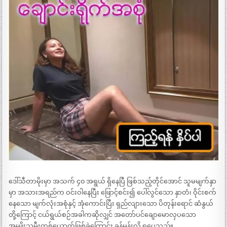
ဒေါ်သီတာမိုးမှာ အသက် ၄၀ အရွယ် ရှိနေပြီ ဖြစ်သည့်တိုင်အောင် သူမမျက်နှာ
မှာ အသားအရည်က ဝင်းဝါနေပြီး ဖြောင့်စင်း၍ ပေါ်လွင်သော နှာတံ၊ ဝိုင်းစက်
နေသော မျက်လုံးအစုံနှင့် အုံကောင်းပြီး ရှည်လျားသော ပိတုန်းရောင် ဆံနွယ်
တို့ကြောင့် ငယ်ရွယ်စဉ်အခါကဆိုလျှင် အတော်ပင်ချောမောလှပသော
အမျိုးသမီးတစ်ယောက်ဖြစ်ခဲ့ကြောင်း ခန့်မှန်းလို့ ရပေသည်။