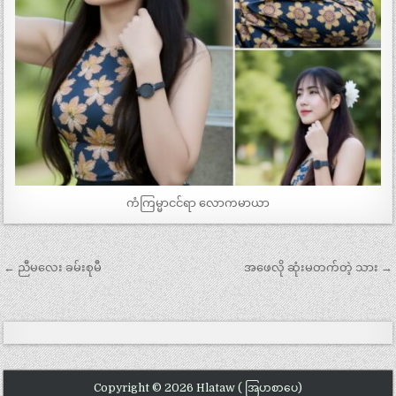
ကံကြမ္မာငင်ရာ လောကမာယာ
Post
← ညီမလေး ခမ်းစုမီ
အဖေလို ဆုံးမတက်တဲ့ သား →
navigation
Copyright © 2026 Hlataw ( အြပာစာပေ)