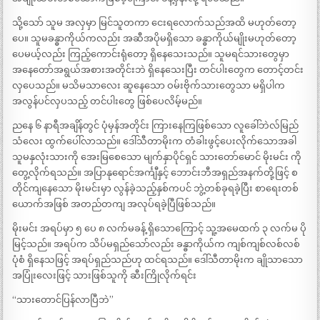
သို့သော် သူမ အလှမှာ မြင်သူတကာ ငေးရလောက်သည်အထိ မဟုတ်တော့
ပေ။ သူမခန္ဓာကိုယ်ကလည်း အဆီအပိုမရှိသော ခန္ဓာကိုယ်မျိုးမဟုတ်တော့
ပေမယ့်လည်း ကြည့်ကောင်းရုံတော့ ရှိနေသေးသည်။ သူမရင်သားတွေမှာ
အနေတော်အရွယ်အစားအတိုင်းဘဲ ရှိနေသေးပြီး တင်ပါးတွေက တောင့်တင်း
လှပေသည်။ မသိမသာလေး ဆူနေသော ဝမ်းဗိုက်သားတွေသာ မရှိပါက
အလွန်ပင်လှပသည့် တင်ပါးတွေ ဖြစ်ပေလိမ့်မည်။
ညနေ ၆ နာရီအချိန်တွင် ပုံမှန်အတိုင်း ကြားနေကြဖြစ်သော လူခေါ်ဘဲလ်မြည်
သံလေး ထွက်ပေါ်လာသည်။ ဒေါ်သီတာမိုးက တံခါးဖွင့်ပေးလိုက်သောအခါ
သူမနှလုံးသားကို အေးမြစေသော မျက်နှာပိုင်ရှင် သားတော်မောင် မိုးမင်း ကို
တွေ့လိုက်ရသည်။ အပြာနုရောင်အင်္ကျီနှင့် ဘောင်းဘီအရှည်အနက်တို့ဖြင့် စ
တိုင်ကျနေသော မိုးမင်းမှာ လွန်ခဲ့သည့်နှစ်ကပင် ဘွဲ့တစ်ခုရခဲ့ပြီး စာရေးတစ်
ယောက်အဖြစ် အတည်တကျ အလုပ်ရခဲ့ပြီဖြစ်သည်။
မိုးမင်း အရပ်မှာ ၅ ပေ ၈ လက်မခန့် ရှိသောကြောင့် သူ့အမေထက် ၃ လက်မ ပို
မြင့်သည်။ အရပ်က သိပ်မရှည်သော်လည်း ခန္ဓာကိုယ်က ကျစ်ကျစ်လစ်လစ်
ပုံစံ ရှိနေသဖြင့် အရပ်ရှည်သည်ဟု ထင်ရသည်။ ဒေါ်သီတာမိုးက ချိုသာသော
အပြုံးလေးဖြင့် သားဖြစ်သူကို ဆီးကြိုလိုက်ရင်း
“သားတောင်ပြန်လာပြီဘဲ”