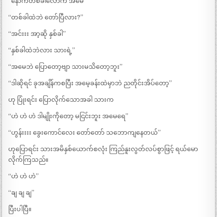
“နောက်တစ်ခါလောက် အမေ”
“တစ်ခါထဲဘဲ တော်ပြီလား?”
“အင်းးး အာ့ဆို နှစ်ခါ”
“နှစ်ခါထဲဘဲလား သားရဲ့”
“အမေဘဲ ပြောတော့ဗျာ သားမသိတော့ဘူး”
“ဒါဆိုရင် ခုအချိန်ကစပြီး အမေ့ခန်းထဲမှာဘဲ ညတိုင်းအိပ်တော့”
ဟု ပြုံးရင်း ပြောလိုက်သောအခါ သားက
“ဟဲ ဟဲ ဟဲ ဒါမျိုးကိုတော့ မငြင်းဘူး အမေရေ”
“ဟွန်းးးး ခွေးကောင်လေး တော်တော် သဘောကျနေတယ်”
ဟုပြောရင်း သားအမိနှစ်ယောက်စလုံး ကြည်နူးလွတ်လပ်စွာဖြင့် ရယ်မော
လိုက်ကြသည်။
“ဟဲ ဟဲ ဟဲ”
“ချ ချ ချ”
ပြီးပါပြီ။