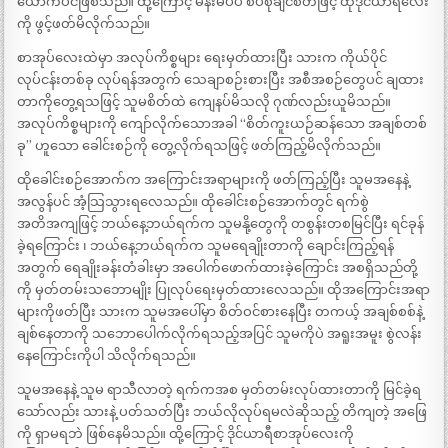
ယောက်ပင်ဖြစ်သည်။ ထို့ကြောင့် မိန်းမပီပီ စပ်စုချင်စိတ်ဖြင့် ထိုဒိုင်ယာရီလေး
ကို ဖွင့်ဖတ်မိလိုက်သည်။
စာအုပ်လေးထဲမှာ အလုပ်ကိစ္စများ ရေးမှတ်ထားပြီး သားက ကိုယ်ပိုင်
လုပ်ငန်းတစ်ခု လုပ်ရန်အတွက် သေချာစဉ်းစားပြီး အစီအစဉ်တွေပင် ချထား
တာကိုတွေ့ရသဖြင့် သူမစိတ်ထဲ ကျေနပ်မိသလို ဂုဏ်လည်းယူမိသည်။
အလုပ်ကိစ္စများကို ကျော်လိုက်သောအခါ “စိတ်ကူးယဉ်ဆန်သော အချစ်တစ်
ခု” ဟူသော ခေါင်းစဉ်ကို တွေ့လိုက်ရသဖြင့် ဖတ်ကြည့်မိလိုက်သည်။
ထိုခေါင်းစဉ်အောက်က အကြောင်းအရာများကို ဖတ်ကြည့်ပြီး သူမအနေနဲ့
အလွန်ပင် အံ့သြသွားရလေသည်။ ထိုခေါင်းစဉ်အောက်တွင် ရက်စွဲ
အတိအကျဖြင့် ဘယ်နေ့ဘယ်ရက်က သူမနို့တွေကို တစွန်းတစမြင်ပြီး ရင်ခုန်
ခဲ့ရကြောင်း ၊ ဘယ်နေ့ဘယ်ရက်က သူမရေချိုးတာကို ချောင်းကြည့်ရန်
အတွက် ရေချိုးခန်းတံခါးမှာ အပေါက်ဖောက်ထားခဲ့ကြောင်း အစရှိသည်တို့
ကို မှတ်တမ်းသဘောမျိုး ပြုလုပ်ရေးမှတ်ထားလေသည်။ ထိုအကြောင်းအရာ
များကိုဖတ်ပြီး သားက သူမအပေါ်မှာ စိတ်ဝင်စားနေပြီး တကယ့် အချစ်စစ်နဲ့
ချစ်နေတာကို သဘောပေါက်လိုက်ရသည့်အပြင် သူမကိုပဲ အရူးအမူး စွဲလန်း
နေကြောင်းကိုပါ သိလိုက်ရသည်။
သူမအနေနဲ့ သူမ ရာသီလာတဲ့ ရက်ကအစ မှတ်တမ်းလုပ်ထားတာကို မြင်ခဲ့ရ
သော်လည်း သားနဲ့ ပတ်သတ်ပြီး ဘယ်လိုလုပ်ရမလဲဆိုသည့် တိကျတဲ့ အဖြေ
ကို ရှာမရဘဲ ဖြစ်နေမိသည်။ ထို့ကြောင့် ဒိုင်ယာရီစာအုပ်လေးကို