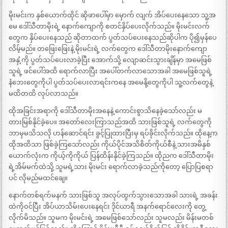
မိုးမင်းက နှစ်ယောက်ထိုင် ဆိုဖာပေါ်မှာ မှောက် လျက် အိပ်ပေးနေသော သူ့အ
မေ ဒေါ်သီတာမိုးရဲ့ နောက်ကျောကို စတင်နှိပ်ပေးလိုက်သည်။ မိုးမင်းလက်
တွေက နှိပ်ပေးနေသည် ဆိုတာထက် ပွတ်သပ်ပေးနေသည်ဆိုပါက ပို၍မှန်ပေ
လိမ့်မည်။ တဖြေးဖြေးနဲ့ မိုးမင်းရဲ့ လက်တွေက ဒေါ်သီတာမိုးနောက်ကျော
အနှံ့ကို ပွတ်သပ်ပေးလာခဲ့ပြီး အောက်သို့ လျောဆင်းသွားချိန်မှာ အမေဖြစ်
သူရဲ့ ဖင်ပေါ်အထိ ရောက်လာပြီး အပေါ်တက်လာသောအခါ အမေဖြစ်သူရဲ့
နံဘေးတွေကိုပါ ပွတ်သပ်ပေးလာရင်းကနေ အမေနို့တွေကိုပါ သူ့လက်တွေနဲ့
မထိတထိ လုပ်လာသည်။
ထိုအခြင်းအရာကို ဒေါ်သီတာမိုးအနေနဲ့ ကောင်းစွာသိနေခဲ့သော်လည်း မ
တားမြစ်နိုင်ခဲ့ပေ။ အတော်လေးကြာသည်အထိ သားဖြစ်သူရဲ့ လက်တွေကို
ဘာမှမသိသလို ဟန်ဆောင်ရင်း ခွင့်ပြုထားပြီးမှ ရပ်ခိုင်းလိုက်သည်။ ထိုနေ့က
ထိုအထိသာ ဖြစ်ခဲ့ကြသော်လည်း ကိုယ်ပိုင်အသိစိတ်ကိုယ်စီနဲ့ သားအမိနှစ်
ယောက်လုံးက ကိုယ့်ကိုကိုယ် ပြန်ထိန်းနိုင်ခဲ့ကြသည်။ ထိုညက ဒေါ်သီတာမိုး
ရဲ့အိမ်မက်ထဲသို့ သူမရဲ့သား မိုးမင်း ရောက်လာခဲ့သည်ကိုတော့ ပြောပြစရာ
ပင် လိုမည်မထင်ချေ။
နောက်တစ်ရက်မနက် သားဖြစ်သူ အလုပ်ထွက်သွားသောအခါ သားရဲ့ အခန်း
ထဲကိုဝင်ပြီး အိပ်ယာသိမ်းပေးနေရင်း ဒိုင်ယာရီ အနက်ရောင်လေးကို တွေ့
လိုက်မိသည်။ သူမက မိုးမင်းရဲ့ အမေဖြစ်သော်လည်း သူမလည်း မိန်းမတစ်