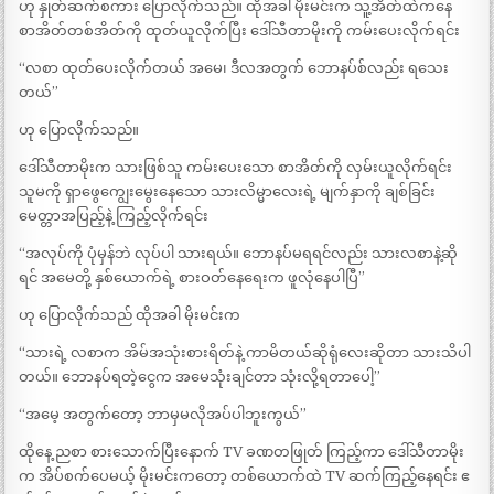
ဟု နှုတ်ဆက်စကား ပြောလိုက်သည်။ ထိုအခါ မိုးမင်းက သူ့အိတ်ထဲကနေ
စာအိတ်တစ်အိတ်ကို ထုတ်ယူလိုက်ပြီး ဒေါ်သီတာမိုးကို ကမ်းပေးလိုက်ရင်း
“လစာ ထုတ်ပေးလိုက်တယ် အမေ၊ ဒီလအတွက် ဘောနပ်စ်လည်း ရသေး
တယ်”
ဟု ပြောလိုက်သည်။
ဒေါ်သီတာမိုးက သားဖြစ်သူ ကမ်းပေးသော စာအိတ်ကို လှမ်းယူလိုက်ရင်း
သူမကို ရှာဖွေကျွေးမွေးနေသော သားလိမ္မာလေးရဲ့ မျက်နှာကို ချစ်ခြင်း
မေတ္တာအပြည့်နဲ့ ကြည့်လိုက်ရင်း
“အလုပ်ကို ပုံမှန်ဘဲ လုပ်ပါ သားရယ်။ ဘောနပ်မရရင်လည်း သားလစာနဲ့ဆို
ရင် အမေတို့ နှစ်ယောက်ရဲ့ စားဝတ်နေရေးက ဖူလုံနေပါပြီ”
ဟု ပြောလိုက်သည် ထိုအခါ မိုးမင်းက
“သားရဲ့ လစာက အိမ်အသုံးစားရိတ်နဲ့ ကာမိတယ်ဆိုရုံလေးဆိုတာ သားသိပါ
တယ်။ ဘောနပ်ရတဲ့ငွေက အမေသုံးချင်တာ သုံးလို့ရတာပေါ့”
“အမေ့ အတွက်တော့ ဘာမှမလိုအပ်ပါဘူးကွယ်”
ထိုနေ့ ညစာ စားသောက်ပြီးနောက် TV ခဏတဖြုတ် ကြည့်ကာ ဒေါ်သီတာမိုး
က အိပ်စက်ပေမယ့် မိုးမင်းကတော့ တစ်ယောက်ထဲ TV ဆက်ကြည့်နေရင်း ဧ