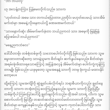
“ဘာ ဘယ်လို”
ဟု အလန့်တကြား ပြန်မေးလိုက်သည်။ သားက
“ဟုတ်တယ် အမေ သား တကယ်ပြောတာ။ ညတိုင်း မဟုတ်ပေမယ့် သားအိမ်
မက်ထဲမှာ အမေနဲ့ လိုးနေတယ်လို့ ခဏခဏမက်တယ်”
“သားနောက်ဆုံး အိမ်မက်မက်ခဲ့တာ ဘယ်ညကလဲ သား အမေ့ကို မြန်မြန်
ပြောစမ်းပါ ဘယ်ညကလဲ”
“မနေ့ညကဘဲလေ”
ဒေါ်သီတာမိုး တစ်စုံတစ်ခုကို သဘောပေါက်လိုက်ပြီ ဖြစ်သည်။ သားက သူမ
မွေးထားတာဆိုတော့ သားနဲ့သူမက စိတ်ချင်း ဆက်နွယ်နေသည်။ စိတ်ထဲမှာ
အရမ်းဖုံးဖိထားရသောကြောင့် အပြန်အလှန် အိမ်မက်ထဲမှာ ပေါက်ကွဲကုန်ကြ
တာမျိုး ဖြစ်သည်။ ယခုမှတော့ သူမအနေနဲ့ သားကို ဘာမှ ဖုံးကွယ် မထားနိုင်
တော့ပေ။
ထို့ကြောင့် သူမအင်္ကျီကို ဆွဲချွတ်ပစ်လိုက်ရင်း ဘရာစီယာကိုလည်း ချွတ်နေ
တာကို သားက တအံ့တသြ ငေးကြည့်နေသည်။ သူမက သားကို ပြုံးပြပြီး
ထမိန်ကိုပါ ကြမ်းပြင်ပေါ်သို့ ချွတ်ချလိုက်သည်။ ထိုအခါ သားရဲ့ လီးက သူမ
စောက်ပတ်ကို မြင်ပြီး တဆတ်ဆတ်နဲ့ တောင်မတ်လာတာကို မြင်ရပြီး သူမ
စိတ်ထဲမှာ ကျေနပ်နေမိသည်။ ထို့ကြောင့် သူမက ကုတင်ပေါ်တက်ပြီး သား