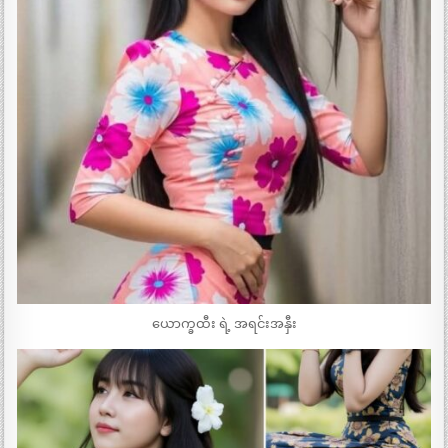
ယောက္ခထီး ရဲ့ အရင်းအနှီး