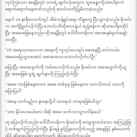
လုပ်ကြသော အချိန်တွင် သားရဲ့ မျက်လုံးတွေက သူမခန္ဓာကိုယ်ပေါ်မှာဘဲ
ရောက်ရောက်နေတတ်သည်ကို စတင်သတိပြုမိလာခဲ့သည်။
မနက် ၁၀ နာရီလောက်တွင် အိမ်သန့်ရှင်းရေး ကိစ္စတွေ ပြီးသွားခဲ့သည်။ မိုးမင်း
က အင်္ကျီချွတ်လိုက်ပြီး ဘောင်းဘီတိုလေးနဲ့ပင် ဧည့်ခန်းက ဆိုဖာပေါ်မှာထိုင်
ပြီး အမောဖြေနေသည်။ ထိုအချိန်တွင် ဒေါ်သီတာမိုးက အအေးနှစ်ခွက်ဖျော်
လာပြီး
“ကဲ အမေ့သားလေးက အမေ့ကို ကူလုပ်ပေးရင်း မောနေပြီ ထင်တယ်။
အမောပြေသွားအောင် အအေးလေး သောက်လိုက်ပါဦး”
ပြောပြီး အအေးခွက်ကို ကမ်းပေးလိုက်သည်။ မိုးမင်းက အအေးခွက်ကိုယူ
ပြီး အမေဖြစ်သူရဲ့ မျက်နှာကို ကြည့်လိုက်ပြီး
“အမေ ဘာဖြစ်နေတာလဲ အမေ တစ်ခုခု ဖြစ်နေတာ သားသိတယ် သားကို
ပြောပြပါ”
“အမေ့ လက်ပျဉ်က နာနေလို့ပါ သားရယ် ဘာမှမဖြစ်ပါဘူး”
“သား နှိပ်ပေးမယ်လေ ဒါဆို အမေ သက်သာသွားလိမ့်မယ်”
ဟု ပြောလိုက်သည်။ ဒေါ်သီတာမိုးက မိုးမင်းကို ကျေးဇူးတင်သော အကြည့်ဖြ
င့် တစ်ချက်ကြည့်လိုက်ပြီး နှိပ်ရန် ခွင့်ပြုပေးလိုက်သည့် အနေဖြင့် နှစ်ယောက်
ထိုင် ဆိုဖာပေါ်မှာ မှောက်လျက် အိပ်ပေးလိုက်သည်။