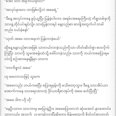
“အေး သား အခုဘယ်မှာလဲ?”
“အလုပ်မှာလေ ဘာဖြစ်လို့လဲ အမေရဲ့”
“ဒီနေ့ အလုပ်ကနေ ခွင့်ယူပြီး ပြန်ခဲ့ပါလား အရမ်းအရေးကြီးတဲ့ ကိစ္စတစ်ခုကို
သားနဲ့ တိုင်ပင်ချင်လို့။ သားပြန်လာရင် နေ့လည်စာ စားဖို့အတွက်ပါ တခါ
တည်း ဝယ်ခဲ့နော်”
“ဟုတ် အမေ သားအခုဘဲ ပြန်လာခဲ့မယ်”
ထိုနေ့ နေ့လည်စာအဖြစ် သားဝယ်လာခဲ့သည်ကိုသာ တိတ်ဆိတ်စွာ စားလိုက်
ကြပြီး သားကို သူမအခန်းထဲသို့ ခေါ်လာခဲ့သည်။ သားကို ဘယ်ကစပြောရမ
လဲလို့ စဉ်းစားနေချိန်မှာ သားက
“ဘာကိစ္စလဲ အမေ”
ဟု မေးလာသဖြင့် သူမက
“အမေလည်း ဘယ်ကစပြီး ပြောရမှန်းကို မသိတော့ဘူး။ ဒီနေ့ သားအိပ်ယာ
အောက်ကနေ သားရေးထားတဲ့ ဒိုင်ယာရီစာအုပ်ကို အမေ ဖတ်ပြီးပြီ”
“အမေ ဒါက ဟို ဟို”
“နေဦးသား။ သားဘာမှ မပြောနဲ့ဦး။ အမေပြောတာဘဲ ဆုံးအောင် နားထောင်။
သားလည်း အသက် ၂၀ ကျော်လာပြီဆိုတော့ မိန်းမတွေကို စိတ်ဝင်စားတတ်