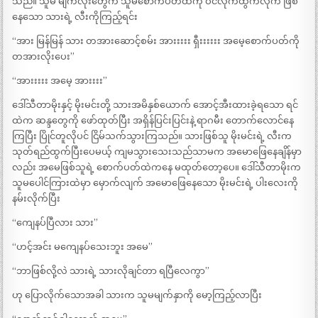
သည်။ သူမ မျက်လုံးတွေက သူမစောက်ပတ်ထဲကို ဝင်လိုက်ထွက်လိုက် ဖြစ်
နေသော သားရဲ့ လီးကိုကြည့်ရင်း
“အား မြန်မြန် သား တအားဆောင့်စမ်း အားးးးး ရှီးးးးးး အမေ့စောက်ပတ်ကို
တအားလိုးပေး”
“အားးးးး အမေ့ အားးးး”
ဒေါ်သီတာမိုးနှင့် မိုးမင်းတို့ သားအမိနှစ်ယောက် အောင့်အီးထားခဲ့ရသော ရင်
ထဲက ဆန္ဒတွေကို ဖော်ထုတ်ပြီး အရှိန်ပြင်းပြင်းနဲ့ ရာဂမီး တောက်လောင်နေ
ကြပြီး ပြိုင်တူလိုပင် ငြိမ်သက်သွားကြသည်။ သားဖြစ်သူ မိုးမင်းရဲ့ လီးက
သုတ်ရည်ထွက်ပြီးပေမယ့် ကျမသွားသေးသည်သာမက အမောဖြေနေချိန်မှာ
လည်း အမေဖြစ်သူရဲ့ စောက်ပတ်ထဲကနေ မထုတ်တော့ပေ။ ဒေါ်သီတာမိုးက
သူမပေါင်ကြားထဲမှာ မှောက်လျက် အမောဖြေနေသော မိုးမင်းရဲ့ ပါးလေးကို
နမ်းလိုက်ပြီး
“ကျေနပ်ပြီလား သား”
“ဟင့်အင်း မကျေနပ်သေးဘူး အမေ”
“ဘာဖြစ်လို့လဲ သားရဲ့ သားလိုချင်တာ ရပြီလေကွာ”
ဟု ပြောလိုက်သောအခါ သားက သူမမျက်နှာကို မော့ကြည့်လာပြီး