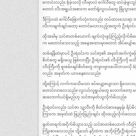
ကောင်းလည်း စုံခဲ့သလို လီးမှာလဲ ဂေါ်လီတွေ တပ်ခဲ့ဖ
တောင် လီးအရွယ်အစားက တော်ရုံလူငယ်တွေ ဖြုံသွာ
ဒီကြားထဲ ဂေါ်လီခြောက်လုံးကလည်း တပ်ထားသေးရာ အ
လီးကချက်ချင်းတော့ တောင်မလာသည့်အတွက် ဦးရဲဝင
ထိုအခါမှ သင်ဇာတစ်ယောက် မျက်လုံးဖွင့်ကြည့်လိုက်မိလ
က မတောင်သေးသည့် အနေအထားမှာတောင် အိပ်ပျော်နေသ
တစ်ချိန်ထဲမှာပင် ဦးရဲဝင်းက သင်ဇာ့၏ အဖုတ်အက်ကွဲက
စိတ်တွေ မရိုးမယွ ဖြစ်လာပြီး ဦးရဲဝင်း၏ လီးကြီးကို
လီးကြီးကို စူးစမ်းချင်စိတ်တွေ တဖွားဖွားပေါ်လာသလို ခံက
လည်း အဖုတ်က ယားနေလေသည်။
ထို့ကြောင့် လက်ကမသိမသာ ခပ်ပျော့ပျောသာ ရှိသေးသည့်
တောင်လာလေသည်။ လူငယ်လူရွယ်တွေ လောက်တော့ မတော
ဆလောက်ပင်ရှိမည်ဟု သင်ဇာမှတ်ယူလိုက်မိသည်။
ဦးရဲဝင်းလည်း သင်ဇာ သူ့လီးကို စိတ်ဝင်စားနေမှန်း ရိပ
ကြားက အဖုတ်ထဲ ဖြည်းဖြည်းချင်း ထိုးထည့်လိုက်လေ
ရုတ်တရက်အငိုက်မိသွားသည့် သင်ဇာတစ်ယောက် လီးကြီး၏
ကြိုးစားလေသည်။ သို့သော် နဂိုထဲက အဘိုးကြီးဦးရဲဝင်