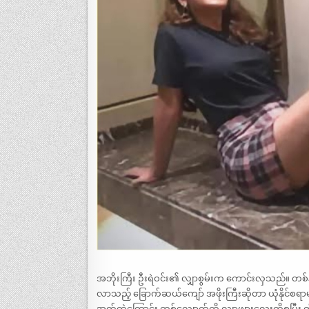
အဘိုးကြီး ဦးရဲဝင်း၏ လျှာစွမ်းက ကောင်းလှသည်။ တစ်
လာသည့် ခြောက်ဆယ်ကျော် အဖိုးကြီးဆိုတာ ယုံနိုင်စရာ
အက်ကွဲကြောင်း တစ်လျှောက်ကို လျှာဖျားလေးကိုစုပြီး ထိ