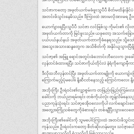
သင်ဇာကတော့ အဖုတ်ယက်မခံဖူးသူပီပီ စိတ်မထိန်းနိုင်ပဲ 
အတင်းဖိသွင်းနေမိသည်။ ဒီကြားထဲ အားမလိုအားမရ ဦး
ယောက်ျားရပြီးသူပီပီ သင်ဇာ လင်ဖြစ်သူ ကိုမင်း၏ လို
အဖုတ်ယက်တာကို မြင်ဖူးသည်။ ယခုတော့ အသက်ခြော
ပယ်ပယ်နယ်နယ် အဖုတ်ယက်တာကိုခံနေရသည်။ သို့သော်လည်း သ
အသွေးအသားဆန္ဒတွေက အသိစိတ်ကို အနိုင်ယူသွားပြီမိ
သင်ဇာ့၏ အဖြူ ရောင်အတွင်းခံဘောင်းဘီလေးက ဒူးခေါင
လှန်တင်ခံထားရပြီး သင်ဇာကိုယ်တိုင်လဲ နံရံကိုကျောမှ
ဒီလိုထဘီလှန်တင်ပြီး အဖုတ်ယက်တာမျိုးကို ယောကျ်ားဖြစ
ကြောက်မည့်ပုံမပေါ်။ နို့ဆီငတ်နေသည့် ကြောင်ကလေ
အဘိုးကြီး ဦးရဲဝင်း၏လျှာစွမ်းက တဖြည်းဖြည်းကြမ
ခေါင်းကို ဘယ်ညာရမ်းရင်း တစ်ကိုယ်လုံး တွန့်လိမ်နေသ
ပညာကုန်သုံးရင်း သင်ဇာ့စအိုဝလေးကိုပါ လက်ချောင်း
အတွေ့အကြုံသစ်တွေကိုခံစားရင်း တစ်ချီပြီးသွားလေတ
အဘိုးကြီး၏ခေါင်းကို သူမပေါင်ကြားထဲ အတင်းဖိသွင
ကုန်သည်။ ဦးရဲဝင်းကတော့ စ်ိတ်ဆိုးဟန်မတူ။ သင်ဇ့ာ
ဇာအားနာသလိုလို ရွံသလိုလို ဖြစ်သွားသည်။