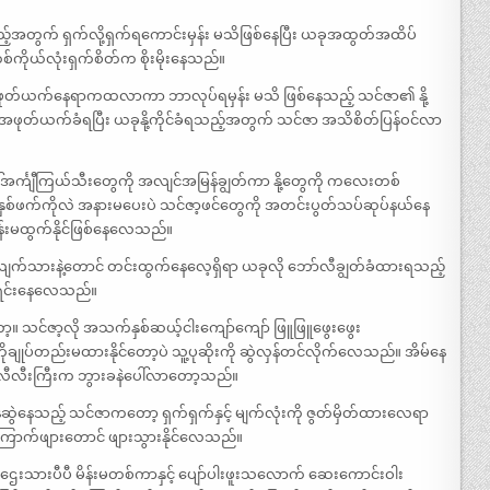
တွက် ရှက်လို့ရှက်ရကောင်းမှန်း မသိဖြစ်နေပြီး ယခုအထွတ်အထိပ်
စ်ကိုယ်လုံးရှက်စိတ်က စိုးမိုးနေသည်။
အဖုတ်ယက်နေရာကထလာကာ ဘာလုပ်ရမှန်း မသိ ဖြစ်နေသည့် သင်ဇာ၏ နို့
ဖုတ်ယက်ခံရပြီး ယခုနို့ကိုင်ခံရသည့်အတွက် သင်ဇာ အသိစိတ်ပြန်ဝင်လာ
ါ်အင်္ကျီကြယ်သီးတွေကို အလျင်အမြန်ချွတ်ကာ နို့တွေကို ကလေးတစ်
စ်ဖက်ကိုလဲ အနားမပေးပဲ သင်ဇာ့ဖင်တွေကို အတင်းပွတ်သပ်ဆုပ်နယ်နေ
းမထွက်နိုင်ဖြစ်နေလေသည်။
လျက်သားနဲ့တောင် တင်းထွက်နေလေ့ရှိရာ ယခုလို ဘော်လီချွတ်ခံထားရသည့်
င်းရင်းနေလေသည်။
ာ့။ သင်ဇာ့လို အသက်နှစ်ဆယ့်ငါးကျော်ကျော် ဖြူဖြူဖွေးဖွေး
ချုပ်တည်းမထားနိုင်တော့ပဲ သူ့ပုဆိုးကို ဆွဲလှန်တင်လိုက်လေသည်။ အိမ်နေ
ါ်လီလီးကြီးက ဘွားခနဲပေါ်လာတော့သည်။
ဲနေသည့် သင်ဇာကတော့ ရှက်ရှက်နှင့် မျက်လုံးကို ဇွတ်မှိတ်ထားလေရာ
ကြောက်ဖျားတောင် ဖျားသွားနိုင်လေသည်။
ဌေးသားပီပီ မိန်းမတစ်ကာနှင့် ပျော်ပါးဖူးသလောက် ဆေးကောင်းဝါး