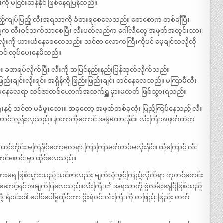
ို မငြင်းဆန်နိုင် ဖြစ်နေရပြန်သည်။
ည့်ကျပ်ပြည့် လီးအရသာကို ခံစားရစေလေသည်။ စောစောက တစ်ချီပြီး
ွေက လီးဝင်သက်သာစေပြီး လီးပတ်လည်က ဂေါ်လီတွေ အဖုတ်အတွင်းသား
ုံးကို ယားယံနေစေလေသည်။ သင်ဇာ လောကကြီးကိုပင် မေ့ချင်သလိုလို
ောင် လုပ်ပေးနေမိသည်။
း ခဏရပ်လိုက်ပြီး လီးကို အပြင်နည်းနည်းပြန်ထုတ်လိုက်သည်။
းဖြည်းချင်းလိုးရင်း အရှိန်ကို ဖြည်းဖြည်းချင်း တင်နေလေသည်။ မကြာမီလီး
ထောက်နေလေရာ သင်ဇာတစ်ယောက်အသက်ရှူ မှားမတတ် ဖြစ်သွားရသည်။
နှင့် သင်ဇာ မခံဖူးသေး။ အခုတော့ အဖုတ်တစ်ခုလုံး ပြည့်ကြပ်နေသည့် လီး
ာင်းလွန်းလှသည်။ နာတာကိုတောင် အမှုမထားနိုင်။ လီးကြီးအဖုတ်ထဲက
်တိုင်း မကြဲနိုင်တော့လေရာ ကြာကြာမတ်တပ်မလိုးနိုင်။ ထို့ကြောင့် လီး
င်စောင်းမှာ ထိုင်လေသည်။
ရ ဖြစ်သွားသည့် သင်ဇာလည်း မျက်လုံးဖွင့်ကြည့်လိုက်ရာ ကုတင်စောင်း
်တက်ဆောင့်ရင် အချက်ပြလေသည်။လီးကြီး၏ အရသာကို စွဲလမ်းနေပြီဖြစ်သည့်
း ဦးရဲဝင်း၏ ပေါင်ပေါ်ခွထိုင်ကာ ဦးရဲဝင်းလီးကြီးကို တဖြည်းဖြည်း တက်