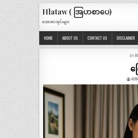
Hlataw ( အြပာစာပေ)
အောစာအုပ်များ
HOME
ABOUT US
CONTACT US
DISCLAIMER
P
B
IN
ကြ
ADM