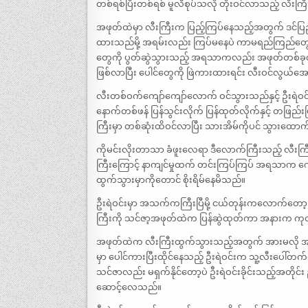
တစ်ရစ်ပြီးတစ်ရစ် မူလီစုပ်သလို တိုးဝင်လာသည့် လီးကြီးက
အဖုတ်ထဲမှာ လီးကြီးက ပြည့်ကြပ်နေသည့်အတွက် ဒင်ပြ
ထားသည်မို့ အရမ်းလည်း ကြပ်မနေပဲ ကာမရည်ကြည်တ
တွေကို ပွတ်ဆွဲသွားသည့် အရသာကလည်း အဖုတ်တစ်ခုလ
ဖြစ်လာပြီး ပေါင်တွေကို ဖြဲကားထားရင်း လီးဝင်လွယ်အ
လီးတစ်ဝက်ကျော်ကျော်လောက် ဝင်သွားသည်နှင့် ဦးရဲဝင်
နောက်တစ်ဖန် ပြန်သွင်းလိုက် ပြန်ထုတ်လိုက်နှင့် တဖြည်
ကြီးမှာ တစ်ဆုံးထိဝင်လာပြီး သားအိမ်ကိုပင် သွား
ကိုမင်းလိုးတာသာ ခံဖူးလေရာ ဒီလောက်ကြီးသည့် လီးကြီး
ကြီးကြောင့် နာကျင်မှုထက် တင်းကြပ်ကြပ် အရသာက ကေ
ထွက်သွားမှာကိုတောင် စိုးရိမ်နေမိသည်။
ဦးရဲဝင်းမှာ အသက်ကကြီးပြီမို့ ငယ်တုန်းကလောက်တော့ ထင
ကြီးကို သင်ဇာ့အဖုတ်ထဲက ပြန်ဆွဲထုတ်ကာ အနားက ကုတ
အဖုတ်ထဲက လီးကြီးထွက်သွားသည့်အတွက် အားမလို အားမ
မှာ ပေါင်ကားပြီးထိုင်နေသည့် ဦးရဲဝင်းက သူ့လီးပေါ
သင်ဇာလည်း မရှက်နိုင်တော့ပဲ ဦးရဲဝင်းခိုင်းသည့်အတိုင်
ဆောင့်လေသည်။