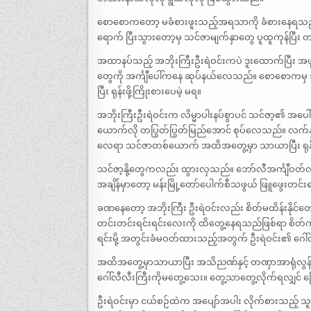
စောစောကတော့ မခံစားဖူးသည့်အရသာကို ခံစားနေရသည့်အ
ရောက် ပြီးသွားတော့မှ သင်ဇာမျက်နှာတွေ ပူထူကုန်ပြီး တ
အထာနပ်သည့် အဘိုးကြီးဦးရဲဝင်းကပဲ ဒူးထောက်ပြီး 
တွေကို အင်္ကျီပေါ်ကနေ ဆုပ်နယ်လေသည်။ စောစောကမှ အ
ပြီး ရုန်းဖို့ကြိုးစားပေမဲ့ မရ။
အဘိုးကြီးဦးရဲဝင်းက လိမ္မာပါးနပ်စွာပင် သင်ဇာ့၏ အပေ
ယောက်လို တပြွတ်ပြွတ်မြည်အောင် စုပ်လေသည်။ လက်နှ
လေရာ သင်ဇာတစ်ယောက် အထိအတွေ့မှာ သာယာပြီး ရုန်
သင်ဇာ့နို့တွေကလည်း ထွားလှသည်။ ဘော်လီအင်္ကျီဝတ်
အချိန်မှာတော့ မန်းမြို့တော်ပေါက်စီသဖွယ် ဖြူဖွေးတ
ခဏနေတော့ အဘိုးကြီး ဦးရဲဝင်းလည်း စိတ်မထိန်းနိုင်တေ
တင်းတင်းရင်းရင်းလေးကို ထိတွေ့နေရသည်ဖြစ်ရာ စိတ်ကို
ရင်းမို့ အတွင်းခံမဝတ်ထားသည့်အတွက် ဦးရဲဝင်း၏ ဂေ
အထိအတွေ့မှာသာယာပြီး အသိညဏ်နှင့် တဏှာအာရုံလွန်ဆွ
ဂေါ်လီလီးကြီးကိုမတွေ့သေး။ တွေ့သာတွေ့လိုက်ရလျှင် 
ဦးရဲဝင်းမှာ ငယ်စဉ်ထဲက အပျော်အပါး လိုက်စားသည့် သူ