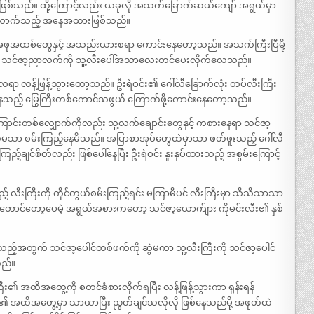
ူးသူဖြစ်သည်။ ထို့ကြောင့်လည်း ယခုလို အသက်ခြောက်ဆယ်ကျော် အရွယ်မှာ
းလောက်သည့် အနေအထားဖြစ်သည်။
ဖုအထစ်တွေနှင့် အသည်းယားစရာ ကောင်းနေတော့သည်။ အသက်ကြီးပြီမို့
်း သင်ဇာ့ညာလက်ကို သူ့လီးပေါ်အသာလေးတင်ပေးလိုက်လေသည်။
ေရာ လန့်ဖြန့်သွားတော့သည်။ ဦးရဲဝင်း၏ ဂေါ်လီခြောက်လုံး တပ်လီးကြီး
ည့် မြွေကြီးတစ်ကောင်သဖွယ် ကြောက်ဖို့ကောင်းနေတော့သည်။
ြောင်းတစ်လျှောက်ကိုလည်း သူ့လက်ချောင်းတွေနှင့် ကစားနေရာ သင်ဇာ့
 မသိမသာ စမ်းကြည့်နေမိသည်။ အပြာစာအုပ်တွေထဲမှာသာ ဖတ်ဖူးသည့် ဂေါ်လီ
ြည့်ချင်စိတ်လည်း ဖြစ်ပေါ်နေပြီး ဦးရဲဝင်း နူးနှပ်ထားသည့် အစွမ်းကြောင့်
 လီးကြီးကို ကိုင်တွယ်စမ်းကြည့်ရင်း မကြာမီပင် လီးကြီးမှာ သိသိသာသာ
င်တော့ပေမဲ့ အရွယ်အစားကတော့ သင်ဇာ့ယောက်ျား ကိုမင်းလီး၏ နှစ်
်မိသည့်အတွက် သင်ဇာ့ပေါင်တစ်ဖက်ကို ဆွဲမကာ သူ့လီးကြီးကို သင်ဇာ့ပေါင်
သည်။
 အထိအတွေ့ကို စတင်ခံစားလိုက်ရပြီး လန့်ဖြန့်သွားကာ ရုန်းရန်
း၏ အထိအတွေ့မှာ သာယာပြီး ညွတ်ချင်သလိုလို ဖြစ်နေသည်မို့ အဖုတ်ထဲ