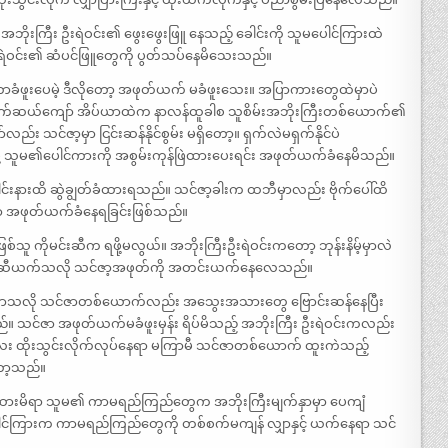
အဘိုးကြီး ဦးရဲဝင်း၏ ဖွေးဖွေးဖြူ နေသည့် ခေါင်းကို သူမပေါင်ကြားထဲ
ရဲဝင်း၏ ဆံပင်ဖြူတွေကို ပွတ်သပ်နေမိသေးသည်။
းတာခံဖူးပေမဲ့ ဒီလိုတော့ အဖုတ်ယက် မခံဖူးသေး။ အပြာကားတွေထဲမှာပဲ
က်ဆယ်ကျော် အိပ်ယာထဲက နာလန်ထူခါစ သူစိမ်းအဘိုးကြီးတစ်ယောက်၏
င်ဇာ့မှာ ငြင်းဆန်နိုင်စွမ်း မရှိတော့။ ရှက်လဲမရှက်နိုင်ပဲ
ု့ သူမ၏ပေါင်ကားကို အစွမ်းကုန်ဖြဲထားပေးရင်း အဖုတ်ယက်ခံနေမိသည်။
်းနားထိ ဆွဲချွတ်ခံထားရသည်။ သင်ဇာ့ခါးက ထဘီမှာလည်း ဗိုက်ပေါ်ထိ
ီကာ အဖုတ်ယက်ခံနေရခြင်းဖြစ်သည်။
်သူ ကိုမင်းဆီက ရဖို့မလွယ်။ အဘိုးကြီးဦးရဲဝင်းကတော့ ဘုန်းနိမ့်မှာလဲ
း နို့ဆီယက်သလို သင်ဇာ့အဖုတ်ကို အတင်းယက်နေလေသည်။
်းလာသလို သင်ဇာတစ်ယောက်လည်း အသွေးအသားတွေ ဗြောင်းဆန်နေပြီး
ည်။ သင်ဇာ အဖုတ်ယက်မခံဖူးမှန်း ရိပ်မိသည့် အဘိုးကြီး ဦးရဲဝင်းကလည်း
လေး ထိုးသွင်းလိုက်လုပ်နေရာ မကြာမီ သင်ဇာတစ်ယောက် ထူးကဲသည့်
ော့သည်။
်းထားမိရာ သူမ၏ ကာမရည်ကြည်တွေက အဘိုးကြီးမျက်နှာမှာ ပေကျံ
ပေါင်ကြားက ကာမရည်ကြည်တွေကို တစ်စက်မကျန် လျှာနှင့် ယက်နေရာ သင်