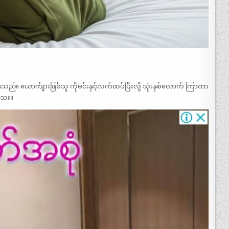
။ ယောက်ျားဖြစ်သူ ကိုမင်းနှင့်လက်ထပ်ပြီးလို့ သုံးနှစ်လောက် ကြာတာ
သေး။