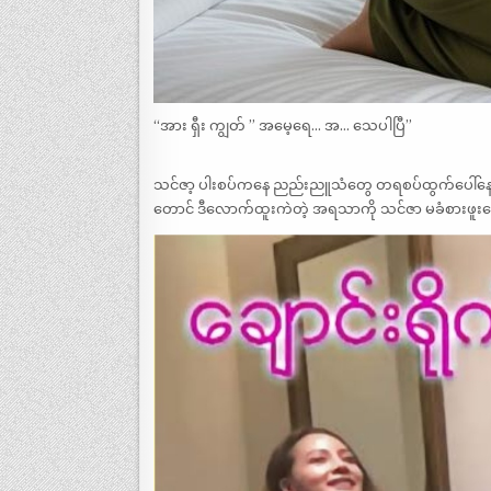
“အား ရှီး ကျွတ် ” အမေ့ရေ… အ… သေပါပြီ”
သင်ဇာ့ ပါးစပ်ကနေ ညည်းညူသံတွေ တရစပ်ထွက်ပေါ်နေသည်
တောင် ဒီလောက်ထူးကဲတဲ့ အရသာကို သင်ဇာ မခံစားဖူး