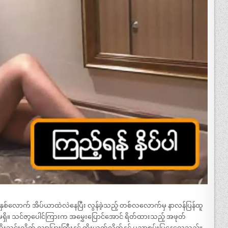
နှစ်လောက် အိပ်ယာထဲလဲနေပြီး လွန်ခဲ့သည့် တစ်လလောက်မှ နာလန်ပြန်ထူ
မရှိ။ သင်ဇာ့ပေါင်ကြားက အမွှေးပြောင်အောင် ရိတ်ထားသည့် အဖုတ်
ုးသွင်းလိုက် လျှာပြားကြီးနှင့် ထိုးယက်လိုက်နှင့် ပညာစွမ်းပြနေလေသည်။