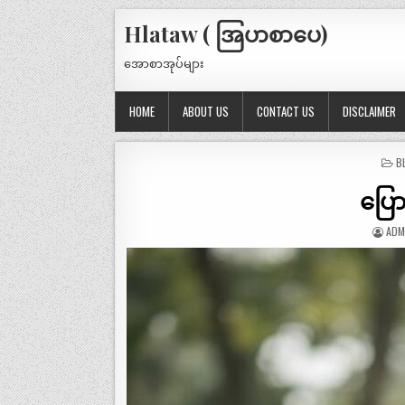
Hlataw ( အြပာစာပေ)
အောစာအုပ်များ
HOME
ABOUT US
CONTACT US
DISCLAIMER
P
B
IN
ပြော
ADM