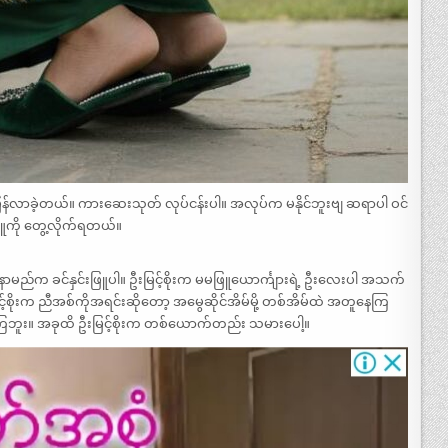
စောပြန်လာခဲ့တယ်။ ကားဆေးသုတ် လုပ်ငန်းပါ။ အလုပ်က မနိုင်ဘူးဗျ ဆရာပါ ဝင်
ဖြူကို တွေ့လိုက်ရတယ်။
မည်က ခင်နှင်းဖြူပါ။ ဦးမြင့်စိုးက မမဖြူယောင်္ကျားရဲ့ ဦးလေးပါ အသက်
့်စိုးက ညီအစ်ကိုအရင်းဆိုတော့ အမွေဆိုင်အိမ်မို့ တစ်အိမ်ထဲ အတူနေကြ
 မရကြဘူး။ အခုထိ ဦးမြင့်စိုးက တစ်ယောက်တည်း သမားပေါ့။