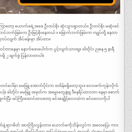
ကြာတော့ ယောက်ဖရဲ့အဖေ ဦးတင်စိုး ဆုံးသွားရှာတယ်။ ဦးတင်စိုး မဆုံးခင်
်ဘက်ခြမ်းက ဦးမြင့်စိုးနေတယ် ။ မြောက်ဘက်ခြမ်းက ကျုပ်တို့ နေတာ
နဲ့ကပ်လျက် အိပ်ခန်းမှာ အိပ်တာ။
ဝင်တာနေမှာ နောက်ဖေးပေါက်က ပွင့်လျက်သားဗျ။ ခါတိုင်း ညနေ ၅ နာရီ
ု့ ၂ ချက်ခွဲ ပြန်လာတာပါ။
ုတင်ပေါ်မှာ မမဖြူ အောက်ပိုင်းက ထမိန်မရှိတော့ဘူး။ လေးဖက်ကုန်းလိုက်
။ ခါတိုင်း မမဖြူ အဖုတ်က အမွှေးတွေနဲ့ဗျ ဒီနေရိပ်ထားတာ နေမှာ စောက်
ွက်ပြီး ဖင်ကြီးထောင်ထားတော့ ဖင်အချိုင့်လေးထဲက ဖင်ဝလေးကိုပါ
က်နဲ့ ရာဂစိတ် အားကြီးလွန်းတာ။ ယောက်ဖကိုသိန်းလွင်က အဝေးပြေး ကား
ာမမို့ အရပ်ထဲ အိန္ဒြေသိက္ခာ အပြည့်နဲ့နေပေမယ့် အသက် သုံးဆယ့်ကျော်