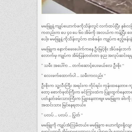
မမဖြူနဲ့ ကျုပ်ယောက်ဖကိုသိန်းလွင် လက်ထပ်ပြီး နှစ်လ
ကတည်းက ပေ ၄၀ ပေ ၆၀ အိမ်ကို အလယ်က ကန့်ပြီး တောင
ပေါ့။ မမဖြူနဲ့ ကိုသိန်းလွင်က တစ်ခန်း၊ ကျုပ်က ဧည့်ခန်း
မမဖြူက နောက်ဖေးပေါက်ကနေ ဦးမြင့်စိုး အိပ်ခန်းဘက် 
လောက်မှ ကျုပ်က အိမ်ပြန်တတ်တာ ခုည အလုပ်ဆင်းရမှာမိ
” သမီး အပေါ်က … တက်ဆောင့်ပေးမယ်လေ ဦးစိုး “
” လေးဖက်ထောက်ပါ … သမီးကလည်း “
ဦးစိုးက သူ့လီးကြီး အရင်းက ကိုင်ရင်း ကုန်းထနေတာ။ က
တော့ စောက်ဖုတ်ကြီးက ဖင်ကြားထဲက ပြူးထွက်နေတာပေါ့
ပတ်နူတ်ခမ်းသားကြီးက ပြူးနေတာဗျ။ မမဖြူက ခါးကို ခ
အထင်းသား မြင်နေရတယ်။
” ပလပ် … ပလပ် … ပြွတ် “
မမဖြူကို ကျုပ်အံသြမိတယ်။ မမဖြူက ယောင်္ကျားရှိလျ
မောင်းတာမို့ အိမ်မှာမနေတာလည်း ပါမှာပေါ့။ ကျောင်းဆရ