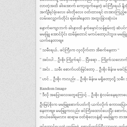
လာတဲ့အထိ ခါးအောက် ကော့ထွက်နေတဲ့ ဖင်ကြီးရယ် နို့အု
အင်္ကျီရင်ဖုံးလေး ခါးတိုလေး ဝတ်ထားရင် တအားကြည့
လမ်းလျှောက်တိုင်း ရမ်းခါနေတာ အထူးခြားဆုံးပဲ။
နောက်ကျောဘက် ခါးနားထိ နက်မှောင်သန်စွမ်းတဲ့ ဆံပင
မမဖြူ အောင်ပိုင်း ထမိန်တောင် မကပ်တော့ပါဘူး။ မမဖြူ ဖင
ယက်နေတာဗျ။
” သမီးရယ်.. ဖင်ကြီးက လှလိုက်တာ အိစက်နေတာ “
” အင်းပါ … ဦးစိုး ကြိုက်ရင် … ပြီးရော … ကြိုက်သလောက်
” အင်း … သမီး စောက်ပတ်မြင်တော့ … ဦးစိုး မိန်းမ မခင
” ဟင် … ဦးစိုး ကလည်း … ဦးစိုး မိန်းမ မရှိတော့လို့ သမီး 
Random Image
” ဒီလို အပြောလေးတွေကြောင့် … ဦးစိုး စွဲလမ်းနေရတာပေါ
ဦးမြင့်စိုးက မမဖြူစောက်ပတ်ကို ယက်လိုက် စကားပြောလ
နေတာဗျ။ မမဖြူကလည်း ဖင်ကြီးထောင်ပေးပြီး စော
တယ်ခေါ်ရမလား ဆရာမ ဝတ်စုံလေးနဲ့ဆို မမဖြူက တအ
ဖင်ထောင်ပေးတဲ့ မမဖြူရဲ့ စောက်ဖုတ်ကြီးသာမက ဖက်