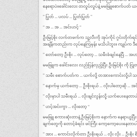
နေရောပဲ။ခေါင်းလေး တလှုပ်လှုပ်နဲ့ မမဖြူစောက်ပတ် ယက်နေ
” ပြွတ် … ပလပ် … ပြွတ်ပြွတ် ”
“ အ … အ … အင်းဟင့် “
ဦးမြင့်စိုး လက်တဖက်က သူ့လီးကို အုပ်ကိုင် ဂွင်းတိုက်
အချိန်ကတည်းက လုပ်နေကြမှန်း မသိပါဘူး။ ကျုပ်က ဒီနေ့
” တော်တော့ ဦးစိုး … လုပ်တော့ … သမီးခံချင်နေပြီ … အဟင
မမဖြူက ခေါင်းလေး လည်ပြန်လှည့်ပြီး ဦးမြင့်စိုး ကို 
” သမီး စောက်ပတ်က … ယက်လို့ တအားကောင်းလို့ပါ သမ
” နောက်မှ ယက်တော့ … ဦးစိုးရယ် … လိုးပါတော့ဆို … အင်းဟ
” လိုးမှာပါ သမီးရယ် … လိုးချင်လွန်းလို့ ယက်ပေးနေတာပ
” ဟင့်အင်းကွာ … လိုးတော့ “
မမဖြူ စကားဆုံးတာနဲ့ ဦးမြင့်စိုးက နောက်က နေရာယူပြီး 
ချက်တွေကို တောင့်ခံရင်း ဖင်ကြီး ကော့ကော့ပေးနေတာပ
” အား … ကောင်းလိုက်တာ ဦးစိုးရယ် … လိုး လိုး … ဦးစိုး 