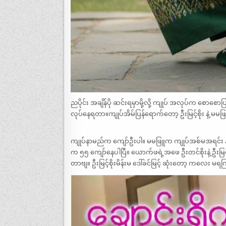
ညပိုင်း အချိန်ပို ဆင်းရမှာမို့လို့ ကျုပ် အလုပ်က စော
လုပ်နေရတာ။ကျုပ်အိမ်ပြန်ရောက်တော့ ဦးမြင့်စိုး နဲ့ မမ
ကျုပ်နာမည်က ကျော်ဦးပါ။ မမဖြူက ကျုပ်အစ်မအရင်း နာ
က ၅၅ ကျော်နေပါပြီ။ ယောက်ဖရဲ့အဖေ ဦးတင်စိုးနဲ့ ဦးမြင
တာဗျ။ ဦးမြင့်စိုးမိန်းမ ဒေါ်ခင်မြင့် ဆုံးတော့ ကလေး