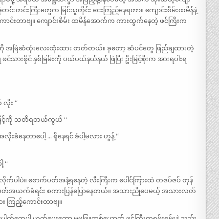
ံတင်းတင်းကြီးတွေက မြင်သူတိုင်း ငေးကြည့်နေရတာ။ ကျောင်းစိမ်းထမိန်နဲ့
်ကောင်းတာဗျ။ ကျောင်းစိမ်း ထမိန်အောက်က ကားထွက်နေတဲ့ ဖင်ကြီးက
်ကို အမြဲဆံထုံးလေးထုံးထား တတ်တယ်။ ခုတော့ ဆံပင်တွေ ဖြည်ချထားတဲ့
်သားစိုင် နှစ်ခြမ်းကို ပယ်ပယ်နယ်နယ် ဖြဲပြီး ဦးမြင့်စိုးက အားရပါးရ
 လိုး “
်မြင့်ကို သတိရတယ်ကွယ် “
အလိုးခံနေတာပေါ့ … ရှိနေရင် ခံပါ့မလား ဟွန့် “
့ “
ိုက်ပါပဲ။ စောက်ပတ်အနံ့ရနေတဲ့ လီးကြီးက ပေါင်ကြားထဲ တဇပ်ဇပ် တုန်
က်ပတ်အယက်ခံရင်း စကားပြန်ပြောနေတယ်။ အသားညိုပေမယ့် အသားလတ်
ား ကြည့်ကောင်းတာဗျ။
ပေါက်တွေပါ ယက်ပေးတော့ မမဖြူတစ်ယောက် ဖင်ကြီးတရမ်းရမ်းနဲ့ ညည်း