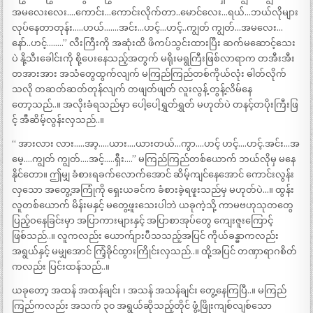
အမလေးလေး….ကောင်း…ကောင်းလိုက်တာ..မောင်လေး…ရယ်…ဘယ်လိုများ
လုပ်နေတာတုန်း…..ဟယ်…….အင်း…ဟင့်…ဟင့်..ကျွတ် ကျွတ်…အမလေး…
နော်..ဟင့်……..” လီးကြီးကို အဆုံးထိ ဖိကပ်သွင်းထားပြီး ဆက်မဆောင့်သေး
ပဲ နို့သီးခေါင်းကို စို့ပေးနေသည့်အတွက် မရိုးမရွကြီးဖြစ်လာရာက တအီးအီး
တအားအား အသံတွေထွက်လျက် မကြည်ကြည်တစ်ကိုယ်လုံး ဓါတ်လိုက်
သလို တဆတ်ဆတ်တုန်လျက် တဖျတ်ဖျတ် လူးလွန့် တွန့်လိမ်နေ
တော့သည်..။ အလိုးခံရသည်မှာ ပေါ့ပေါ့ရွှတ်ရွှတ် မဟုတ်ပဲ တနင့်တပိုးကြီးဖြ
င့် အီဆိမ့်လွန်းလှသည်..။
“ အားလား လား…..အာ့…..ယား….ယားတယ်…ကွာ….ဟင့် ဟင့်….ဟင့်.အင်း…အ
မေ့….ကျွတ် ကျွတ်….အင့်…..ရှီး….” မကြည်ကြည်တစ်ယောက် ဘယ်လိုမှ မနေ
နိုင်တော။ ဤမျှ ခံစားရခက်လောက်အောင် ဆိမ့်ကျင်နေအောင် ကောင်းလွန်း
လှသော အတွေ့အကြုံကို ရှေးယခင်က ခံစားခဲ့ရဖူးသည်မှ မဟုတ်ပဲ…။ ထွန်း
လူတစ်ယောက် မိန်းမနှင့် မတွေ့ဖူးသေးပါဘဲ ယခုကဲ့သို့ ကာမဗဟုသုတတွေ
ပြည့်ဝနေခြင်းမှာ အပြာကားများနှင့် အပြာစာအုပ်တွေ ကျေးဇူးကြောင့်
ဖြစ်သည်..။ လူကလည်း ယောက်ျားပီသသည့်အပြင် ကိုယ်ခန္ဓာကလည်း
အရွယ်နှင့် မမျှအောင် ကြံ့ခိုင်ထွားကြိုင်းလှသည်..။ ထို့အပြင် တဏှာရာဂစိတ်
ကလည်း ပြင်းထန်သည်..။
ယခုတော့ အထန် အထန်ချင်း ၊ အသန် အသန်ချင်း တွေ့နေကြပြီ..။ မကြည်
ကြည်ကလည်း အသက် ၃၀ အရွယ်ဆိုသည့်တိုင် ဖွံ့ဖြိုးကျစ်လျစ်သော