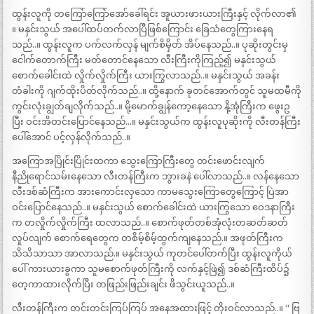
ထွန်းလူကို တကြော်ကြော်အော်ခေါ်ရင်း အူယားဖားယားကြီးနှင့် လိုက်လာ၏
။ မနှင်းသွယ် အပေါ်ထပ်တက်လာပြီဖြစ်ကြောင်း ခြေသံတွေကြားနေရ
သည်..။ ထွန်းလူက ပက်လက်လှန် မျက်စိမှိတ် အိပ်နေသည်..။ ပုဆိုးတွင်းမှ
ငေါက်တောက်ကြီး မတ်တောင်နေသော လီးကြီးကိုကြည့်၍ မနှင်းသွယ်
စောက်ခေါင်းထဲ လှိုက်လှိုက်ကြီး ယားကြွလာသည်..။ မနှင်းသွယ် အခန်း
တံခါးကို ဂျက်ထိုးပိတ်လိုက်သည်..။ ထို့နောက် ခုတင်အောက်တွင် သူမထမီကို
ကွင်းလုံးချွတ်ချလိုက်သည်..။ မို့မောက်ချွန်ကော့နေသော နို့အုံကြီးက ဖွေးဥ
ပြီး ဝင်းအိတင်းပြောင်နေသည်…။ မနှင်းသွယ်က ထွန်းလူပုဆိုးကို လီးတန်ကြီး
ပေါ်အောင် ပင့်လှန်လိုက်သည်..။
အကြောအပြိုင်းပြိုင်းထကာ သွေးကြောကြီးတွေ တင်းဖောင်းလျက်
နီညိုရောင်သမ်းနေသော လီးတန်ကြီးက ဘွားခနဲ ပေါ်လာသည်..။ လန်နေသော
လီးဒစ်ဆံကြီးက အားကောင်းလှသော ကာမသွေးကြောတွေကြောင့် ပြဲအာ
ဝင်းပြောင်နေသည်..။ မနှင်းသွယ် စောက်ခေါင်းထဲ ယားကြွသော ဝေဒနာကြီး
က တလှိုက်လှိုက်ကြီး ထလာသည်..။ စောက်ဖုတ်တစ်အုံလုံးတဆတ်ဆတ်
လှုပ်လျက် စောက်ရေတွေက တစိမ့်စိမ့်ထွက်ကျနေသည်.။ အဖုတ်ကြီးက
သိသိသာသာ အာလာသည်.။ မနှင်းသွယ် ကုတင်ပေါ်တက်ပြီး ထွန်းလူကိုယ်
ပေါ် ကားယားခွကာ သူမစောက်ဖုတ်ကြီးကို လက်နှင့်ဖြဲ၍ ဒစ်ဆံကြီးထိပ်၌
တေ့ကာထားလိုက်ပြီး တဖြည်းဖြည်းချင်း ဖိသွင်းယူသည်..။
လီးတန်ကြီးက တင်းတင်းကြပ်ကြပ် အနေအထားဖြင့် တိုးဝင်လာသည်..။ “ ဗြ