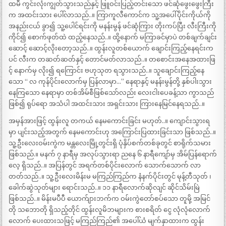
ထမီ ကွင်းလုံးကျွတ်သွားသည်နှင့် ဖြူဝင်းပြည့်တင်းသော ဖင်ဆုံဖွေးဖွေးကြီး
က အထင်းသား ပေါ်လာသည်..။ ကြာကူလီကောင်က သူ့အပေါ်ပိုင်းကိုယ်ကို
အနည်းငယ် ခွာ၍ သူ့ပေါင်ရင်းကို မနန်းမွန် ဖင်ဆုံကြား တိုးကပ်ပြီး လီးကြီးကို
ကိုင်၍ စောက်ဖုတ်ထဲ ထည့်နေသည်..။ ထို့နောက် မကြာခင်မှာပဲ တစ်ချက်ချင်း
ဆောင့် ဆောင့်လိုးတော့သည်..။ ထွန်းလူတစ်ယောက် ချောင်းကြည့်နေရင်းက
ပင် လီးက တဆတ်ဆတ်နှင့် တောင်မတ်လာသည်..။ တစောင်းအနေအထားဖြ
င့် နောက်မှ လိုး၍ ရကြောင်း ဗဟုသုတ ရသွားသည်..။ သူချောင်းကြည့်နေ
သော “ လ ကုန်ပိုင်းလောက်မှ ပြန်လာမှာ…” နေရာနှင့် မနန်းမွန်တို့ နှစ်ပါးသွား
နေကြသော နေရာမှာ တစ်အိမ်စီဖြစ်သော်လည်း လေးငါးပေခန့်သာ ကွာသည်
ဖြစ်၍ ရုပ်ရော အသံပါ အထင်းသား အရှင်းသား ကြားနေမြင်နေရသည်..။
အမှန်အားဖြင့် ထွန်းလူ တကယ် နေမကောင်းခြင်း မဟုတ်..။ ကျောင်းသွားရ
မှာ ပျင်းသည့်အတွက် နေမကောင်းဟု အကြောင်းပြထားခြင်းသာ ဖြစ်သည်..။
သူ့ဦးလေးဝမ်းကွဲက မန္တလေးမြို့တွင်းရှိ ပုံနှိပ်စက်တစ်ခုတွင် စာရိုက်သမား
ဖြစ်သည်.။ မနက် ၇ နာရီမှ အလုပ်သွားရာ ညနေ ၆ နာရီကျော်မှ အိမ်ပြန်ရောက်
လေ့ ရှိသည်..။ အပြန်တွင် အရက်တစ်ပိုင်းလောက် သောက်သောက် လာ
တတ်သည်..။ သူ့ဦးလေးမိန်းမ မကြည်ကြည်က နံနက်ပိုင်းတွင် မုန့်တီသုတ် ၊
ခေါက်ဆွဲသုတ်များ ရောင်းသည်..။ ၁၁ နာရီလောက်ဆိုလျင် ဆိုင်သိမ်းမြဲ
ဖြစ်သည်..။ မိန်းမပီပီ ယောက်ျားဘက်က ဝမ်းကွဲတော်စပ်သော တူမို့ အမြင်
တို သဘောတို ရှိသည့်တိုင် ထွန်းလူမိဘများက စားစရိတ် ငွေ လုံလုံလောက်
လောက် ပေးထားသဖြင့် မကြည်ကြည်၏ အပေါ်ယံ မျက်နှာထားက ထွန်း