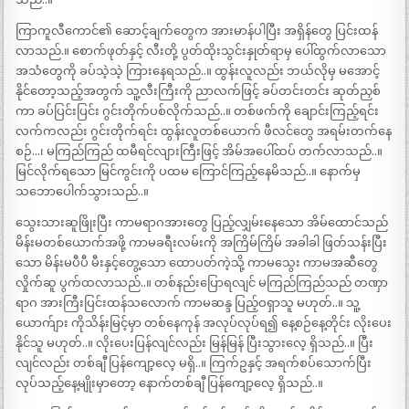
ကြာကူလီကောင်၏ ဆောင့်ချက်တွေက အားမာန်ပါပြီး အရှိန်တွေ ပြင်းထန်
လာသည်.။ စောက်ဖုတ်နှင့် လီးတို့ ပွတ်ထိုးသွင်းနှုတ်ရာမှ ပေါ်ထွက်လာသော
အသံတွေကို ခပ်သဲ့သဲ့ ကြားနေရသည်..။ ထွန်းလူလည်း ဘယ်လိုမှ မအောင့်
နိုင်တော့သည့်အတွက် သူ့လီးကြီးကို ညာလက်ဖြင့် ခပ်တင်းတင်း ဆုတ်ညှစ်
ကာ ခပ်ပြင်းပြင်း ဂွင်းတိုက်ပစ်လိုက်သည်..။ တစ်ဖက်ကို ချောင်းကြည့်ရင်း
လက်ကလည်း ဂွင်းတိုက်ရင်း ထွန်းလူတစ်ယောက် ဖီလင်တွေ အရမ်းတက်နေ
စဉ်…၊ မကြည်ကြည် ထမီရင်လျားကြီးဖြင့် အိမ်အပေါ်ထပ် တက်လာသည်..။
မြင်လိုက်ရသော မြင်ကွင်းကို ပထမ ကြောင်ကြည့်နေမိသည်..။ နောက်မှ
သဘောပေါက်သွားသည်..။
သွေးသားဆူဖြိုးပြီး ကာမရာဂအားတွေ ပြည့်လျှမ်းနေသော အိမ်ထောင်သည်
မိန်းမတစ်ယောက်အဖို့ ကာမခရီးလမ်းကို အကြိမ်ကြိမ် အခါခါ ဖြတ်သန်းပြီး
သော မိန်းမပီပီ မီးနှင့်တွေ့သော ထောပတ်ကဲ့သို့ ကာမသွေး ကာမအဆီတွေ
လှိုက်ဆူ ပွက်ထလာသည်..။ တစ်နည်းပြောရလျင် မကြည်ကြည်သည် တဏှာ
ရာဂ အားကြီးပြင်းထန်သလောက် ကာမဆန္ဒ ပြည့်ဝရှာသူ မဟုတ်..။ သူ့
ယောက်ျား ကိုသိန်းမြင့်မှာ တစ်နေကုန် အလုပ်လုပ်ရ၍ နေ့စဉ်နေ့တိုင်း လိုးပေး
နိုင်သူ မဟုတ်..။ လိုးပေးပြန်လျင်လည်း မြန်မြန် ပြီးသွားလေ့ ရှိသည်..။ ပြီး
လျင်လည်း တစ်ချီ ပြန်ကျော့လေ့ မရှိ..။ ကြက်ဥနှင့် အရက်စပ်သောက်ပြီး
လုပ်သည့်နေ့မျိုးမှာတော့ နောက်တစ်ချီ ပြန်ကျော့လေ့ ရှိသည်..။