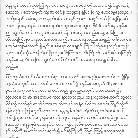
မနန်းမွန် စောက်ဖုတ်ကြီးမှာ စောက်မွှေး တစ်ပင်မှ မရှိအောင် ပြောင်ရှင်းသန့်
နေသည်..။ စောက်ဖုတ်ကြီးမှာ လိပ်ခုံးသဏ္ဍာန် ရှိပြီး ခုံးကြွ ဖောင်းမို့နေသည်..။
အညိုရောင်သန်းနေသော နှုတ်ခမ်းသားနှစ်လွှာက အနည်းငယ် ပြဲနေပြီး ခပ်
ဟဟ ဖြစ်နေသည်..။ စောက်ဖုတ်အတွင်းသားတွေက နီရဲ စိုလက်နေသည်.။
ကြာကူလီကောင်က ကုတင်အောက်သို့ ဆင်းလိုက်သည်.။ သူ့ပေါင်ကြားက
လီးတန်ကြီးမှာ တန်းတန်းမတ်မတ်ကြီး တောင်နေသည်.။ အရှည်က ၆ လက်မ
ကျော်ကျော်လောက် ရှိမည်..။ ဒစ်ရော လချောင်းကြီးပါ ညိုမဲနေသည်.။ ထွန်း
လူက ပုဆိုးကို မလှန်လိုက်ပြီး သူ့ပေါင်ကြားက လီးကြီးကို လက်နှင့် ဆကြည့်
သည်..။ သူ့လီးက ကြာကူလီကောင်လီးထက် အလုံးရော အရှည်ပါ သာ
သည်..။
ကြာကူလီကောင် လီးအတုတ်မှာ ဘားပလက် ဆေးရည်ဗူးလောက်သာ ရှိပြီး
သူ့လီးအတုတ်က အလှဆီ ပုလင်း လောက်ရှိသည်..။ အလှဆီ Glycerin
ပုလင်းမှာ ၇ လက်မလောက် ပတ်လည် ရှိသည့်အတွက် ပမာဏအားဖြင့်
လုံးပတ်ချင်း မှာ အတော်ပင် ကွားခြားလှသည်..။ ထွန်းလူတစ်ယောက် သူ့လီး
ကြီးကို လက်နှင့် ဆကိုင်ထားလျက်ကပင် ထရံပေါက်က ချောင်းကြည့်လိုက်
ပြန်သည်..။ ကြာကူလီကောင်က မနန်းမွန် ဖင်ဆုံကြီးကို ကုတင်စောင်းပေါ်
တင်၍ ဒူးကောက်ကွေးနှစ်ဖက်ကို သူ့လက်နှင့် ဖိကာ မတ်တတ်ရပ်ပြီး ဆော်
နေသည်.။ မနန်းမွန် လက်နှစ်ဖက်က ကြာကူလီကောင်၏ လက်ကောက်ဝတ်
နှစ်ဖက်ကို ခပ်တင်းတင်း ဆုတ်၍ ဖင်ဆုံကြီးကို ကြွ၍ ကြွ၍ ကော့ကော့ခံ
သည်..။