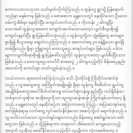
ကောလဟာလဟုသာ သတ်မှတ်လိုက်ကြသည်..။ ထွန်းလူ ရွာသို့ ပြန်ရောက်
သည်မှာ မနှစ်ကမှ ဖြစ်သည်..။ စောစောက မန္တလေးတွင် နေထိုင်သော ဦးလေး
ဝမ်းကွဲအိမ်မှာ နေထိုင်ပြီး ကျောင်းတက်သည်..။ ကိုးတန်း ၂ ခါကျပြီး
သောအခါ ထွန်းလူအဖေက ကျောင်းဆက်မထားတော့ပဲ ပျက်စီးမှာစိုး၍
ကျောင်းနှုတ်ပြီး ရွာပြန်ခေါ်လာခဲ့သည်..။ ထွန်းလူတို့က ဂျုံမြေတွေ ဧကများ
စွာရှိ၍ စီးပွားရေး ချောင်လည်ကြသည်..။ အကောင်ရေ ၃၀ ခန့်ရှိသော နွားခြံ
တစ်ခြံလည်း ရှိရာ ဤရွာတွင် တောသူဌေး စာရင်းဝင်များ ဖြစ်သည်..။ မိဘ
များကပျက်စီးမှာစိုး၍ ရွာပြန်ခေါ်သည့်တိုင် ထွန်းလူကတော့ ပျက်စီးပြီးသား
ဖြစ်ခဲ့သည်..။ တောသူဌေးသားပီပီ စာမေးပွဲ ၂ ခါကျသည့်တိုင် မိန်းမပွေနည်း
အတတ်ကို ကောင်းစွာ တတ်ကျွမ်းခဲ့သည်..။
ဘယ်ဘဝက ဆုတောင်းကြောင့်လည်း မသိ..ပိုးတိုင်းစွံ ကြံတိုင်းအောင်ခဲ့
သည်..။ လူအထွေထွေ အကြိုက်အမျိုးမျိုး ရှိရာ ထွန်းလူ ဗီဇစိတ်က ရွယ်တူ
အပျိုမိန်းမတွေအပေါ် စိတ်ဝင်စားမှု တပ်မက်စွဲလန်းမှု နည်းပြီး လင်ရှိမိန်းမ ၊
တစ်ခုလပ် မုဆိုးမ အအိုတွေကိုသာ ထူးထူးဆန်းဆန်း ကြိုက်နှစ်သက်လေ့ ရှိ
သည်..။ မန္တလေးတွင် နေထိုင်စဉ်က အပြာကားတွေ ကြည့် ၊ အပြာစာအုပ်တွေ
ဖတ်ဖြစ်ခဲ့ရာမှ လက်တွေ့ ကွင်းဆင်းနိုင်ခဲ့သော အဆင့်သို့ပင် ရောက်ခဲ့သည်..။
သူ ပေါင်းသင်းသော သူငယ်ချင်းများကလည်း မိန်းမပွေ ဆော်ရှုပ်သော ဇော်
တွေသာ ဖြစ်သည်..။ သို့ဖြစ်ရကား တရားဝင် အိမ်ထောင် မကျသေးသည့်
အတွက် လူအိုဟု မခေါ်နိုင်သေးသည့်တိုင် လူပျိုကား လုံးဝမစစ်တော့..။