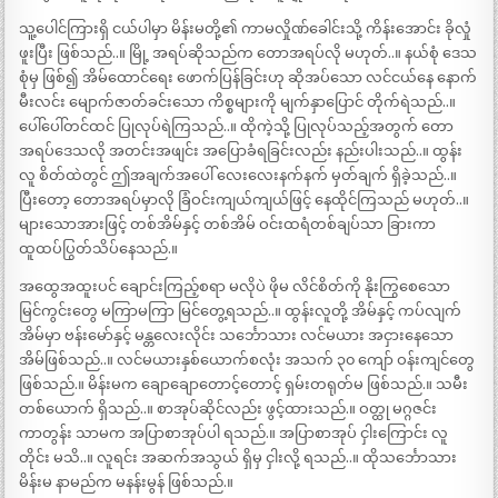
သူ့ပေါင်ကြားရှိ ငယ်ပါမှာ မိန်းမတို့၏ ကာမလှိုဏ်ခေါင်းသို့ ကိန်းအောင်း ခိုလှုံ
ဖူးပြီး ဖြစ်သည်..။ မြို့ အရပ်ဆိုသည်က တောအရပ်လို မဟုတ်..။ နယ်စုံ ဒေသ
စုံမှ ဖြစ်၍ အိမ်ထောင်ရေး ဖောက်ပြန်ခြင်းဟု ဆိုအပ်သော လင်ငယ်နေ နောက်
မီးလင်း မျောက်ဇာတ်ခင်းသော ကိစ္စများကို မျက်နှာပြောင် တိုက်ရဲသည်..။
ပေါ်ပေါ်တင်ထင် ပြုလုပ်ရဲကြသည်..။ ထိုကဲ့သို့ ပြုလုပ်သည့်အတွက် တော
အရပ်ဒေသလို အတင်းအဖျင်း အပြောခံရခြင်းလည်း နည်းပါးသည်..။ ထွန်း
လူ စိတ်ထဲတွင် ဤအချက်အပေါ် လေးလေးနက်နက် မှတ်ချက် ရှိခဲ့သည်..။
ပြီးတော့ တောအရပ်မှာလို ခြံဝင်းကျယ်ကျယ်ဖြင့် နေထိုင်ကြသည် မဟုတ်..။
များသောအားဖြင့် တစ်အိမ်နှင့် တစ်အိမ် ဝင်းထရံတစ်ချပ်သာ ခြားကာ
ထူထပ်ပြွတ်သိပ်နေသည်.။
အထွေအထူးပင် ချောင်းကြည့်စရာ မလိုပဲ ဖိုမ လိင်စိတ်ကို နိုးကြွစေသော
မြင်ကွင်းတွေ မကြာမကြာ မြင်တွေ့ရသည်..။ ထွန်းလူတို့ အိမ်နှင့် ကပ်လျက်
အိမ်မှာ ဗန်းမော်နှင့် မန္တလေးလိုင်း သင်္ဘောသား လင်မယား အငှားနေသော
အိမ်ဖြစ်သည်..။ လင်မယားနှစ်ယောက်စလုံး အသက် ၃၀ ကျော် ဝန်းကျင်တွေ
ဖြစ်သည်.။ မိန်းမက ချောချောတောင့်တောင့် ရှမ်းတရုတ်မ ဖြစ်သည်.။ သမီး
တစ်ယောက် ရှိသည်..။ စာအုပ်ဆိုင်လည်း ဖွင့်ထားသည်.။ ဝတ္ထု မဂ္ဂဇင်း
ကာတွန်း သာမက အပြာစာအုပ်ပါ ရသည်.။ အပြာစာအုပ် ငှါးကြောင်း လူ
တိုင်း မသိ..။ လူရင်း အဆက်အသွယ် ရှိမှ ငှါးလို့ ရသည်..။ ထိုသင်္ဘောသား
မိန်းမ နာမည်က မနန်းမွန် ဖြစ်သည်.။