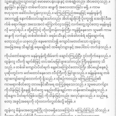
သူ့ဆန္ဒပြည့်ဝသွားလျင် မောမောပန်းပန်းနှင့် တစ်ချိုးတည်း အိပ်တော့သည်..။
နှူးခြင်း နှပ်ခြင်း တစ်ဖက်သား ဆန္ဒကို အလေးထားခြင်း မရှိ..။ ကာမ
ဗဟုသုတ ခေါင်းပါးလွန်းလှသည်..။ မကြည်ကြည်အနေဖြင့် မနန်းမွန်ကို
အားကျ၍ နောက်မီးလင်းချင်သော်လည်း အိတ်ချ်အိုင်ဗွီ ပိုးကူး၍ အေအိုင်ဒီအ
က်စ် ရောဂါရမှာ အသေအလဲ ကြောက်လှသဖြင့် လက်တွေ့တွင်တော့ မနန်းမွန်
လို မလုပ်ရဲပါ..။ ထို့ကြောင့် တိုးလို့တန်းလန်းကြီး ကျန်ရှိနေသော သူမ၏ ကာမ
ဆန္ဒကို လက်နှင့် တစ်ခါတစ်ခါ ၊ ခရမ်းသီးနှင့် တစ်ခါတစ်ရံ ဖြေဖျောက်ရ
တော့သည်.။ ယခုလည်း နေမကောင်း၍ ကျောင်းမတတ်သော ထွန်းလူ
အခြေအနေ သိချင်၍ ရေမချိုးခင် ထမီရင်လျားနှင့် အပေါ်ထပ် တက်ခဲ့သည်..။
ကိုယ်တော်ချောက မနန်းမွန်တို့အိမ်ဖက် ချောင်းကြည့်ပြီး ဂွင်းတိုက်နေသည်..။
ထွန်းလူ လီးကို မျက်စိဖြင့် တပ်အပ်မမြင်ဖူးသော်လည်း ကြီးမှန်းတော့ သိ
သည်..။ တစ်ခါ ကျောင်းပိတ်ရက် နေ့ခင်းကြောင်တောင်ကြီး အိပ်ပျော်နေစဉ်
ပုဆိုးတွင်းက မတ်ထောင်နေသော လီးကြီးကို မြင်ဖူးသည်..။ ခန့်မှန်းချေ တစ်
ထွာကျော်ကျော်လောက်ကို ရှိသည်..။ ထိုစဉ်ကလည်း မကြည်ကြည်၏
ကာမရာဂစိတ်တွေ တားမနိုင်ဆီးမရ ထကြွခဲ့ရသေးသည်..။ သူမယောက်ျား
ကိုသိန်းမြင့် ရှိနေ၍ စိတ်တွေ မနည်းထိန်းချုပ်ကာ ဟန်ဆောင်နေခဲ့ရသည်..။
ထိုနေ့က ပိတ်ရက်ဖြစ်သဖြင့် ကိုသိန်းမြင့်လည်း အလုပ်နားသည်..။ သည်နေ့
တော့ အခွင့်အရေးကို လုံးဝလက်လွှတ်ခံလို့ မဖြစ်..။
ထွန်းလူ မိန်းမအတွေ့အကြုံ လုံးဝမရှိသေးကြောင်း မကြည်ကြည် သိသည်..။
ဒီတော့ အိတ်ချ်အိုင်ဗီ ပိုးကူးမှာလည်း မကြောက်ရ..။ ထွန်းလူကတော့