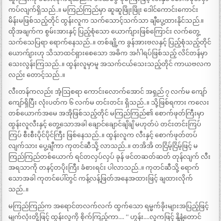
ကပ်လျက်ရှိသည်..။ မကြည်ကြည်မှာ ဆူဆူဖြိုးဖြိုး ဒေါင်ကောင်းကောင်း
မိန်းမဖြစ်သည့်တိုင် ထွန်းလူက သက်သောင့်သက်သာ ချီပွေ့ထားနိုင်သည်.။
ထိုအချက်က စွမ်းအားနှင့် ပြည့်စုံသော ယောက်ျားဖြစ်ကြောင်း လက်တွေ့
သက်သေပြရာ ရောက်နေသည်..။ တစ်ချို့က ခွန်အားဗလနှင့် ပြည့်စုံသည့်တိုင်
ယောက်ျားဟု သိသာထင်ရှားစေသော အဓိက အင်္ဂါရပ်ဖြစ်သည့် လိင်တန်မှာ
သေးလွန်းကြသည်..။ ထွန်းလူမှာမူ အသက်ငယ်သေးသည့်တိုင် ကာယဗလက
လည်း တောင့်သည်..။
လီးတန်ကလည်း အံ့သြစရာ ကောင်းလောက်အောင် အရှည် ၇ လက်မ ကျော်
ကျော်ရှိပြီး လုံးပတ်က ၆ လက်မ တင်းတင်း ရှိသည်..။ သို့ဖြစ်ရကား ကလေး
တစ်ယောက်အမေ အအိုဖြစ်သည့်တိုင် မကြည်ကြည်၏ စောက်ဖုတ်ကြီးမှာ
ထွန်းလူလီးနှင့် တွေ့သောအခါ ချောင်ချောင်ချိချိ မဟုတ်ပဲ တင်းတင်းကြပ်
ကြပ် စီးစီးပိုင်ပိုင်ကြီး ဖြစ်နေသည်..။ ထွန်းလူက လီးနှင့် စောက်ဖုတ်တပ်
လျက်သား ပွေ့ချီကာ ကုတင်ဆီသို့ လာသည်..။ တအိအိ တငြိမ့်ငြိမ့်ဖြင့် မ
ကြည်ကြည်တစ်ယောက် ရင်တလှပ်လှပ် ခုန် ဖင်တဆတ်ဆတ် တုန်လျက် လီး
အရသာကို တနင့်တပိုးကြီး ခံစားရင်း ပါလာသည်..။ ကုတင်ဆီသို့ ရောက်
သောအခါ ကုတင်ပေါ်တွင် ကန့်လန့်ဖြတ်အနေအထားဖြင့် ချထားလိုက်
သည်..။
မကြည်ကြည်က အရောင်တလက်လက် ထွက်သော ရမ္မက်ခိုးများအပြည့်ဖြင့်
မျက်လုံးတို့ဖြင့် ထွန်းလူကို စိုက်ကြည့်ကာ…. “ ဟွန်း….လူကဖြင့် နို့နံ့တောင်