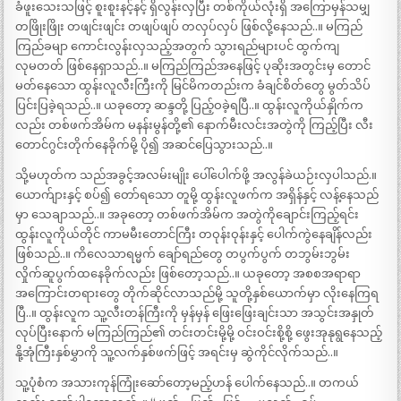
ခံဖူးသေးသဖြင့် စူးစူးနင့်နင့် ရှိလွန်းလှပြီး တစ်ကိုယ်လုံးရှိ အကြောမှန်သမျှ
တဖြိုးဖြိုး တဖျင်းဖျင်း တဖျပ်ဖျပ် တလှပ်လှပ် ဖြစ်လို့နေသည်..။ မကြည်
ကြည်ခမျာ ကောင်းလွန်းလှသည့်အတွက် သွားရည်များပင် ထွက်ကျ
လုမတတ် ဖြစ်နေရှာသည်..။ မကြည်ကြည်အနေဖြင့် ပုဆိုးအတွင်းမှ တောင်
မတ်နေသော ထွန်းလူလီးကြီးကို မြင်မိကတည်းက ခံချင်စိတ်တွေ မွတ်သိပ်
ပြင်းပြခဲ့ရသည်..။ ယခုတော့ ဆန္ဒတို့ ပြည့်ဝခဲ့ရပြီ..။ ထွန်းလူကိုယ်နှိုက်က
လည်း တစ်ဖက်အိမ်က မနန်းမွန်တို့၏ နောက်မီးလင်းအတွဲကို ကြည့်ပြီး လီး
တောင်ဂွင်းတိုက်နေခိုက်မို့ ပို၍ အဆင်ပြေသွားသည်..။
သို့မဟုတ်က သည်အခွင့်အလမ်းမျိုး ပေါ်ပေါက်ဖို့ အလွန်ခဲယဉ်းလှပါသည်.။
ယောက်ျားနှင့် စပ်၍ တော်ရသော တူမို့ ထွန်းလူဖက်က အရှိန်နှင့် လန့်နေသည်
မှာ သေချာသည်..။ အခုတော့ တစ်ဖက်အိမ်က အတွဲကိုချောင်းကြည့်ရင်း
ထွန်းလူကိုယ်တိုင် ကာမမီးတောင်ကြီး တဝုန်းဝုန်းနှင့် ပေါက်ကွဲနေချိန်လည်း
ဖြစ်သည်..။ ကိလေသာရမ္မက် ချော်ရည်တွေ တပွက်ပွက် တဘွမ်းဘွမ်း
လှိုက်ဆူပွက်ထနေခိုက်လည်း ဖြစ်တော့သည်..။ ယခုတော့ အစစအရာရာ
အကြောင်းတရားတွေ တိုက်ဆိုင်လာသည်မို့ သူတို့နှစ်ယောက်မှာ လိုးနေကြရ
ပြီ..။ ထွန်းလူက သူ့လီးတန်ကြီးကို မှန်မှန် ဖြေးဖြေးချင်းသာ အသွင်းအနှုတ်
လုပ်ပြီးနောက် မကြည်ကြည်၏ တင်းတင်းမို့မို့ ဝင်းဝင်းစို့စို့ ဖွေးအုနုရွနေသည့်
နို့အုံကြီးနှစ်မွှာကို သူ့လက်နှစ်ဖက်ဖြင့် အရင်းမှ ဆွဲကိုင်လိုက်သည်..။
သူ့ပုံစံက အသားကုန်ကြုံးဆော်တော့မည့်ဟန် ပေါက်နေသည်..။ တကယ်