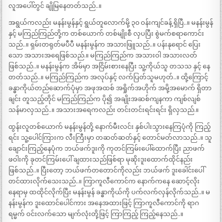
လူအပေါ်တွင် ချိုမြနေတတ်သည်..။
အရွယ်ကလည်း မနန်းမွန်နှင့် ရွယ်တူလောက်မို့ ၃၀ ဝန်းကျင်ခန့် ရှိပြီ..။ မနန်းမွန်
နှင့် မကြည်ကြည်တို့က တစ်ယောက် တစ်မျိုးစီ လှပပြီး စွဲမက်စရာကောင်း
သည်..။ ရှမ်းတရုတ်မပီပီ မနန်းမွန်က အသားဖြူသည်..။ ပန်းနုရောင် ပြေး
သော အသားအရေဖြစ်သည်.။ မကြည်ကြည်က အသားဝါ အသားလတ်
ဖြစ်သည်..။ မနန်းမွန်က အိမ်မှာ အငြိမ်းစားနေပြီး သူ့ကိုယ်သူ တသသ နှင့် နေ
တတ်သည်..။ မကြည်ကြည်က အလုပ်နှင့် လက်ပြတ်သူမဟုတ်..။ ထို့ကြောင့်
ခန္ဓာကိုယ်တည်ဆောက်ပုံမှာ အဖုအထစ် အရှိုက်အဟိုက် အမို့အမောက် ရှိတာ
ချင်း တူသည့်တိုင် မကြည်ကြည်က ပို၍ အချိုးအဆစ်ကျနကာ ကျစ်လျစ်
သန်မာလှသည်..။ အသားအရေကလည်း တင်းတင်းရင်းရင်း ရှိလှသည်.။
ထွန်းလူတစ်ယောက် မနန်းမွန်တို့ နောက်မီးလင်း နှစ်ပါးသွားနေကြပုံကို ကြည့်
ရင်း သူ့ပေါင်ကြားက လီးကြီးမှာ တဆတ်ဆတ်နှင့် တောင်မတ်လာသည်..။ သူ
ချောင်းကြည့်နေပုံက ဘယ်ဖက်ဒူးကို ကုတင်ကြမ်းပေါ်ထောက်ပြီး ညာဖက်
ဖဝါးကို ခုတင်ကြမ်းပေါ် ချထားသည်ဖြစ်ရာ မုဆိုးဒူးထောက်ထိုင်နည်း
ဖြစ်သည်..။ ပြီးတော့ ဘယ်ဖက်တတောင်ကိုလည်း ဘယ်ဖက် ဒူးခေါင်းပေါ်
တင်ထားလိုက်သေးသည်..။ ကြာကူလီကောင်က နောက်ကနေ ဆောင့်လိုး
နေရာမှ ထထိုင်လိုက်ပြီး မနန်းမွန် ခန္ဓာကိုယ်ကို ပက်လက်လှန်လိုက်သည်..။ မ
နန်းမွန်က ဒူးထောင်ပေါင်ကား အနေအထားဖြင့် ကြာကူလီကောင်ကို ရာဂ
ရမ္မက် ဝင်းလက်သော မျက်လုံးတို့ဖြင့် ကြာကြည့် ကြည့်နေသည်..။