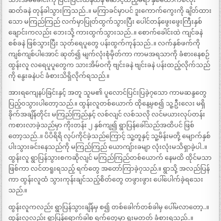
ဆတ်ခနဲ တုန်ခါသွားကြသည်..။ မကြာခင်မှာပင် ဒူးကောက်ကွေးကို ချိတ်ထား
သော မကြည်ကြည် လက်မှာပြုတ်ထွက်သွားပြီး ပေါင်တန်ဖွေးဖွေးကြီးနှစ်
ချောင်းကလည်း ဘေးသို့ ကားထွက်သွားသည်..။ စောက်ခေါင်းထဲ ကျင်ခနဲ
စစ်ခနဲ ဖြစ်သွားပြီး သုတ်ရေပူတွေ ပန်းထွက်ကုန်သည်..။ လက်နှစ်ဖက်ကို
ကျစ်ကျစ်ပါအောင် ဆုတ်၍ မျက်လုံးစုံမှိတ်ကာ ကာမအရသာကို ခံစားနေစဉ်
ထွန်းလူ လရေပူပူတွေက သားအိမ်ဝကို ဗျင်းခနဲ ဗျင်းခနဲ ပန်းထည့်လိုက်သည်
ကို နွေးခနဲပင် ခံစားသိရှိလိုက်ရသည်.။
အားရကျေနပ်ခြင်းနှင့် အတူ သူမ၏ ပူလောင်ပြင်းပြခဲ့၇သော ကာမဆန္ဒတွေ
ပြည့်ဝသွားပါတော့သည်.။ ထွန်းလူတစ်ယောက် ထိုနေ့မှစ၍ သူ့ဦးလေး မရှိ
ခိုက်အချိန်တိုင်း မကြည်ကြည်နှင့် လစ်လျင် လစ်သလို လင်မယားလုပ်တန်း
ကစားလာခဲ့သည်မှာ ကိုးတန်း ၂ နှစ်ကျ၍ ရွာပြန်ခေါ်သည်အထိပင် ဖြစ်
တော့သည်..။ ပိပိရိရိ လုပ်ကိုင်ခဲ့သည်ကြောင့် သူ့တူနှင့် သူ့မိန်းမတို့ မျောက်နှစ်
ပါးသွားခင်းနေသည်ကို မကြည်ကြည် ယောကျ်ားခမျာ လုံးလုံးမသိရှာခဲ့ပါ..။
ထွန်းလူ ရွာပြန်သွားစကဆိုလျင် မကြည်ကြည်တစ်ယောက် နေမထိ ထိုင်မသာ
ဖြစ်ကာ လင်တရူးရသည့် ရက်တွေ အတော်ကြာခဲ့၇သည်.။ ရွာသို့ အလည်ပြန်
ကာ ထွန်းလူထံ သွားကုန်းချင်သည့်စိတ်တွေ တဖွားဖွား ပေါ်ပေါက်ခဲ့ရသေး
သည်.။
ထွန်းလူကလည်း ရွာပြန်သွားချိန်မှ စ၍ တစ်ခေါက်တစ်ခါမှ ပေါ်မလာတော့..။
ထွန်းလူလည်း ရွာပြန်ရောက်ခါစ ရက်တွေမှာ ရူးမတတ် ခံစားရသည်..။