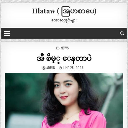
Hlataw ( အြပာစာပေ)
အောစာအုပ်များ
POSTED
NEWS
IN
အီ စိမ့္ ေနတာပဲ
ADMIN
JUNE 25, 2023