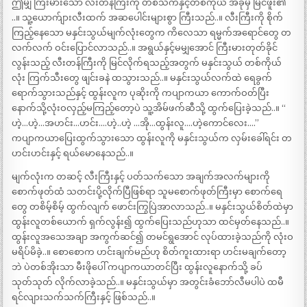
ဤမျှ ကြီးမားသော လီးတန်ကြီးကို တစ်သက်နှင့်တစ်ကိုယ် အခုမှ မြင်ဖူး၏
..။ သူ့ယောက်ျားလီးထက် အဆပေါင်းများစွာ ကြီးသည်..။ လီးကြီးကို စိုက်
ကြည့်နေသော မနှင်းသွယ်မျက်လုံးတွေက ကိလေသာ ရမ္မက်အရောင်တွေ တ
လက်လက် ဝင်းပြောင်လာသည်..။ အရွယ်နှင့်မမျှအောင် ကြီးမားတုတ်ခိုင်
လွန်းသည့် လီးတန်ကြီးကို မြင်လိုက်ရသည့်အတွက် မနှင်းသွယ် တစ်ကိုယ်
လုံး ကြက်သီးတွေ ဖျင်းခနဲ ထသွားသည်..။ မနှင်းသွယ်လက်ထဲ ရေခွက်
ရောက်သွားသည်နှင့် ထွန်းလူက ပုဆိုးကို ကပျာကယာ ကောက်ဝတ်ပြီး
နောက်သို့လုံးဝလှည့်မကြည့်တော့ပဲ သူ့အိမ်ဖက်ဆီသို့ ထွက်ပြေးခဲ့သည်..။ “
ဟဲ့…ဟဲ့…အဟင်း…ဟင်း….ဟဲ့..ဟဲ့ …အို…ထွန်းလူ….ဟဲ့ကောင်လေး….”
ကပျာကယာပြေးထွက်သွားသော ထွန်းလူကို မနှင်းသွယ်က လှမ်းခေါ်ရင်း တ
ဟင်းဟင်းနှင့် ရယ်မောနေသည်..။
မျက်လုံးက တဆင့် လီးကြီးနှင့် ပတ်သက်သော အချက်အလက်များကို
စောက်ဖုတ်ထံ သတင်းပို့လိုက်ပြီဖြစ်ရာ သူမစောက်ဖုတ်ကြီးမှာ စောက်ရေ
တွေ တစိမ့်စိမ့် ထွက်လျက် ဖောင်းကြွပြဲအာလာသည်..။ မနှင်းသွယ်စိတ်ထဲမှာ
ထွန်းလူတစ်ယောက် ရှက်လွန်း၍ ထွက်ပြေးသည်ဟုသာ ထင်မှတ်နေသည်..။
ထွန်းလူအသေအချာ အကွက်ဆင်၍ တမင်ရွအောင် လုပ်ထားခဲ့သည်ကို လုံးဝ
မရိပ်မိခဲ့..။ စောစောက ဟင်းချက်မည်ဟု စိတ်ကူးထားရာ ဟင်းမချက်တော့
ဘဲ ပဲတစ်အိုးသာ မီးဖိုပေါ် ကပျာကယာတင်ပြီး ထွန်းလူနောက်သို့ ခပ်
သုတ်သုတ် လိုက်လာခဲ့သည်..။ မနှင်းသွယ်မှာ အတွင်းခံဘော်လီမပါပဲ ထမီ
ရင်လျားသက်သက်ကြီးနှင့် ဖြစ်သည်..။