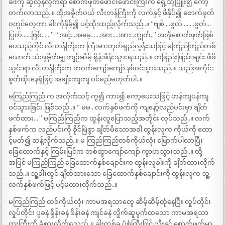
ခါးကို ဆွဲလှန်လိုက်ရာ စောက်ဖုတ်ဖောင်းဖောင်းကြီးက ရှေ့သို့ပြူး၍ ကော့
တက်လာသည်..။ ထိုအခိုက်ဝယ် လီးတန်ကြီးကို လက်နှင့် ဖိနှိပ်၍ စောက်ဖုတ်
ဝတွင်တေ့ကာ ခါးကိုနှိမ့်၍ ပင့်ထိုးထည့်လိုက်သည်..။ “ဗျစ်….ဖွတ်……..ဖွတ်…
ပြွတ်……ဗြစ်……” “ အင့်…အမေ့……အား….အား..ကျွတ်..” အအိုစောက်ဖုတ်ဖြစ်
ပေသည့်တိုင် လီးတန်ကြီးက ကြီးမားတုတ်ရှည်လွန်းသဖြင့် မကြည်ကြည်တစ်
ယောက် သဲအူခိုက်မျှ ကျဉ်ဆိမ့် ရှိန်းဖိန်းသွားရသည်..။ တဖြည်းဖြည်းချင်း ဖိဖိ
သွင်းရာ လီးတန်ကြီးက တဝက်ကျော်ကျော် နစ်ဝင်သွားသည်..။ သည်အတိုင်း
စွတ်ထိုးနေရုံဖြင့် အချိုးကျကျ ဝင်မည်မဟုတ်ပါ..။
မကြည်ကြည် က အလိုက်သင့် ကွ၍ ကား၍ ကော့ပေးသဖြင့် ဟန်ကျပန်ကျ
ဝင်သွားခြင်း ဖြစ်သည်..။ “ မမ…လက်နှစ်ဖက်ကို ကျနော့်လည်ပင်းမှာ ချိတ်
ဖက်ထား….” မကြည်ကြည်က ထွန်းလူပြောသည့်အတိုင်း လုပ်သည်..။ လက်
နှစ်ဖက်က လည်ပင်းကို ခိုင်မြဲစွာ ချိတ်မိသောအခါ ထွန်းလူက ကိုယ်ကို တော
င့်မတ်၍ ဆန့်လိုက်သည်..။ မ ကြည်ကြည်တစ်ကိုယ်လုံး မြောက်ပါလာပြီး
ခြေထောက်နှင့် ကြမ်းပြင်က တစ်ထွာကျော်ကျော် ကွာဟသွားသည်..။ ထို့
အပြင် မကြည်ကြည် ခြေထောက်နှစ်ချောင်းက ထွန်းလူခါးကို ချိတ်ထားလိုက်
သည်..။ သူ့ခါးတွင် ချိတ်ထားသော ခြေထောက်နှစ်ချောင်းကို ထွန်းလူက သူ့
လက်နှစ်ဖက်ဖြင့် ပင့်မထားလိုက်သည်..။
မကြည်ကြည် တစ်ကိုယ်လုံး ကာမအရသာတွေ ဆိမ့်ဆိမ့်ထုံနေပြီး လှုပ်တိုင်း
လှုပ်တိုင်း ပူခနဲ ရှိန်းခနဲ ဖိန်းခနဲ ကျင်ခနဲ လှိုက်ဆူပွက်ထသော ကာမအရသာ
ထူးကြီးကို ခံစားလိုက်ရသည်..။ ခါးထစ်ခွ ပုံစံကြီးဖြင့် လီးနှင် စောက်ဖုတ်မှာ