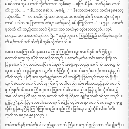
မစင်သေးဘူး..၊ တတ်လိုက်တာက လွန်ရော…..ပြော..မိန်းမ ဘယ်နှစ်ယောက်
လိုးဖူးလဲ…….” “ ဒါ…ပထမဆုံးပဲ…မမရဲ့….” “ ဒီလောက်တောင် တတ်နေမှတော့
..ယုံပေါင်…..” “ တကယ်ပြောတာ မမရ…မမစောက်ဖုတ်ကို ပထမဆုံး လိုးဖူး
တာပဲ..၊ ဒါက အပြာစာအုပ်ထဲမှာ ဖတ်ဖူးလို့ စမ်းကြည့်တာ…” “ ဟွန်း….စောက်
ဖုတ်ထဲ လီးထည့်ထားတာပဲ ရှိသေးတာ ဘယ်မှာ လိုးသေးလို့လဲ..၊ လုပ်
တော့…..မမ တအားခံချင်လာပြီ….” ထွန်းလူက မကြည်ကြည် ပေါင်နှစ်ချောင်း
ကို ရင်ဘတ်ဖက်ဆီသို့ ဖိတွန်းလိုက်သည်..။
အထာ အကြော သိနေသော မကြည်ကြည်က သူမလက်နှစ်ဖက်ဖြင့် ဒူး
ကောက်ကွေးကို ချိတ်ထားလိုက်သည်..။ စောက်ဖုတ်ဖောင်းဖောင်းကြီးက
ပြူးမောက် ကြွတက်လာပြီး ဖင်အိုးကြီးနှစ်မွှာမှာလည်း အက်ကွဲ ကားထွက်
သွားသည်..။ ထွန်းလူက သူ့လီးတန်ကြီးကို တဝက်ကျော်ကျော်မက ဆွဲနှုတ်
လိုက်သည်..။ ကြီးမားတုတ်ရှည်သော လီးတန်ကြီးဖြစ်သည့်အတွက် ရိုးရိုး
ထွက်မလာပဲ စောက်ဖုတ်အုံကြီးကို တပါတည်း ဆွဲခေါ်လာသည့်နှယ် စောက်
ဖုတ်နှုတ်ခမ်းသားကြီးများက ကြွတက်ပါလာသည်..။ ပြန်သွင်းလိုက်သည့်
အခါ လီးတန်ကြီးနှင့် အတူ စောက်ဖုတ်အုံကြီးက ချိုင့်ခွက်နစ်ဝင်သွားသည်..။
ဤပုံဤနည်းဖြင့် လေးငါးဆယ်ချက်ခန့် ပြုလုပ်ပေးရာ စောက်ရေတွေက စိုရွှဲ
အိုင်ထွန်းနေပြီမို့ ကြပ်ကြပ်တည်းတည်းကြီး ဖြစ်နေသည့်တိုင် လီးဝင်လီး
ထွက်က ချောမွေ့နေသည်..။
တစ်သက်နှင့် တစ်ကိုယ် သည်မျှလောက် ကြီးမားတုတ်ရှည်သော လီးမျိုးကို မ