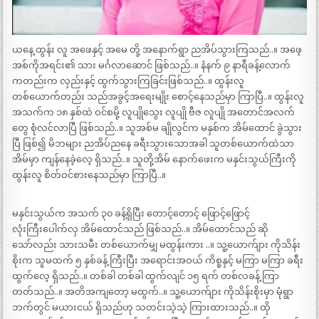
ယနေ့ ထွန်း လူ အဖေနှင့် အမေ တို့ အနောက်ရွာ ညအိပ်သွားကြသည်..။ အဖေ့
အစ်ကိုအရင်း၏ သား မင်္ဂလာဆောင် ဖြစ်သည်..။ နံနက် ၉ နာရီခန့်လောက်
ကတည်းက လှည်းနှင့် ထွက်သွားကြခြင်းဖြစ်သည်..။ ထွန်းလူ
တစ်ယောက်တည်း သည်အခွင့်အရေးမျိုး စောင့်နေသည်မှာ ကြာပြီ..။ ထွန်းလူ
အသက်က ၁၈ နှစ်ထဲ ဝင်စမို့ လူပျိုသွေး လူပျို ဗီဇ လူပျို အတောင်အလက်
တွေ စုံလင်လာပြီ ဖြစ်သည်..။ သူအစ်မ ချိုလွင်က မနှစ်က အိမ်ထောင် ခွဲသွား
ပြီ ဖြစ်၍ မိဘများ ညအိပ်ညနေ ခရီးသွားသောအခါ သူတစ်ယောက်ထဲသာ
အိမ်မှာ ကျန်နေခဲ့လေ့ ရှိသည်..။ သူတို့အိမ် နောက်ဖေးက မနှင်းသွယ်ကြီးကို
ထွန်းလူ စိတ်ဝင်စားနေသည်မှာ ကြာပြီ..။
မနှင်းသွယ်က အသက် ၃၀ ခန့်ရှိပြီး တောင့်တောင့် ဖြောင့်ဖြောင့်
လုံးကြီးပေါက်လှ အိမ်ထောင်သည် ဖြစ်သည်..။ အိမ်ထောင်သည် ဆို
သော်လည်း သားသမီး တစ်ယောက်မျှ မထွန်းကား ..။ သူ့ယောက်ျား ကိုသိန်း
စိုးက သူမထက် ၅ နှစ်ခန့် ကြီးပြီး အရောင်းအဝယ် ကိစ္စနှင့် မကြာ မကြာ ခရီး
ထွက်လေ့ ရှိသည်..။ တစ်ခါ တစ်ခါ ထွက်လျင် ၁၅ ရက် တစ်လခန့် ကြာ
တတ်သည်..။ အတိအကျတော့ မထွက်..။ သူ့ယောက်ျား ကိုသိန်းစိုးမှာ မုံရွာ
ဘက်တွင် မယားငယ် ရှိသည်ဟု သတင်းသဲ့သဲ့ ကြားထားသည်..။ ထို