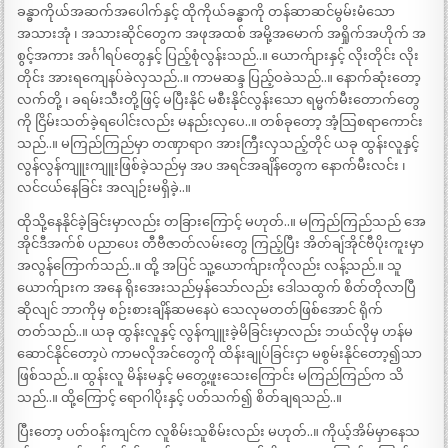
ခန္ဓာကိုယ်အဆက်အပေါက်နှင့် ထိုကိုယ်ခန္ဓာကို တန်ဆာဆင်မွမ်းမံသော
အသားအုံ ၊ အသားဆိုင်တွေက အဖုအထစ် အမို့အမောက် အရှိုက်အဟိုက် အ
စွင့်အကား အင်္ဂါရပ်တွေနှင့် ပြည့်စုံလွန်းသည်..။ ယောက်ျားနှင့် လိုးတိုင်း လိုး
တိုင်း အားရကျေနပ်ခဲလှသည်..။ ကာမဆန္ဒ ပြည့်ဝခဲသည်..။ နောက်ဆုံးတော့
လက်တို့ ၊ ခရမ်းသီးတို့ဖြင့် မပြီးနိုင် မစီးနိုင်လွန်းသော ရမ္မက်မီးတောက်တွေ
ကို ငြိမ်းသတ်ခဲ့ရပေါင်းလည်း မနည်းလှပေ..။ တစ်ခုတော့ အံ့သြစရာကောင်း
သည်..။ မကြည်ကြည်မှာ တဏှာရာဂ အားကြီးလှသည့်တိုင် ယခု ထွန်းလူနှင့်
လွန်လွန်ကျူးကျူးဖြစ်ခဲ့သည်မှ အပ အရင်အချိန်တွေက နောက်မီးလင်း ၊
လင်ငယ်နေခြင်း အလျဉ်းမရှိခဲ့..။
ထိုသို့နေနိုင်ခဲ့ခြင်းမှာလည်း တခြားကြောင့် မဟုတ်..။ မကြည်ကြည်သည် အေ
အိုင်ဒီအက်စ် ပညာပေး တီဗီဇာတ်လမ်းတွေ ကြည့်ပြီး အိတ်ချ်အိုင်ဗီပိုးကူးမှာ
အလွန်ကြောက်သည်..။ ထို့ အပြင် သူ့ယောက်ျားကိုလည်း လန့်သည်.။ သူ
ယောက်ျားက အနေ ရိုးအေးသည်မှန်သော်လည်း ဒေါသထွက် စိတ်တိုလာပြီ
ဆိုလျင် ဘာကိုမှ စဉ်းစားချိန်ဆမနေပဲ သေလုမတတ်ဖြစ်အောင် ရိုက်
တတ်သည်..။ ယခု ထွန်းလူနှင့် လွန်ကျူးခဲ့မိခြင်းမှာလည်း ဘယ်လိုမှ ဟန်မ
ဆောင်နိုင်တော့ပဲ ကာမလိုအင်တွေကို ထိန်းချုပ်ခြင်းငှာ မစွမ်းနိုင်တော့၍သာ
ဖြစ်သည်..။ ထွန်းလူ မိန်းမနှင့် မတွေ့ဖူးသေးကြောင်း မကြည်ကြည်က သိ
သည်..။ ထို့ကြောင့် ရောဂါပိုးနှင့် ပတ်သက်၍ စိတ်ချရသည်..။
ပြီးတော့ ပတ်ဝန်းကျင်က လူစိမ်းသူစိမ်းလည်း မဟုတ်..။ ကိုယ့်အိမ်မှာနေသ