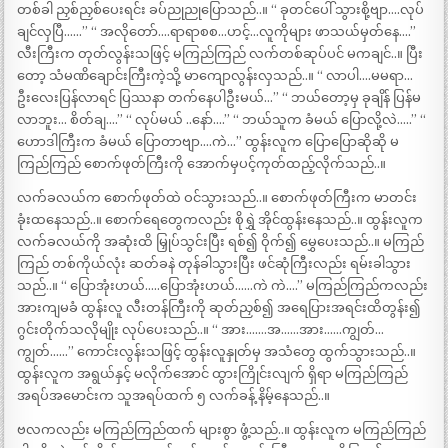
တစ်ခါ ညှစ်ညှစ်ပေးရင်း ခပ်ညုညုပြောသည်..။ “ ခုတင်ပေါ် သွားစို့ဗျာ….လုပ်
ချင်လှပြီ……” “ အလိုတော်….ရာရာစစ…ဟင့်…လူကိုများ ဖာသယ်မှတ်နေ….”
လီးကြီးက တုတ်လွန်းသဖြင့် မကြည်ကြည် လက်တစ်ဆုပ်ပင် မကချင်..။ ပြီး
တော့ သံမဏိချောင်းကြီးကဲ့သို့ မာကျောလွန်းလှသည်..။ “ လာပါ….မမရာ…
ဦးလေးပြန်လာရင် ပြဿနာ တက်နေပါဦးမယ်…” “ ဘယ်တော့မှ ခုချိန် ပြန်မ
လာဘူး… စိတ်ချ….” “ လုပ်မယ် ..နော်….” “ ဘယ်သူက ခံမယ် ပြောလို့လဲ…..” “
ဟောဒါကြီးက ခံမယ် ပြောတာဗျာ….ကဲ…” ထွန်းလူက ပြောပြောဆိုဆို မ
ကြည်ကြည် စောက်ဖုတ်ကြီးကို အောက်မှပင့်ကုတ်ထည့်လိုက်သည်..။
လက်ခလယ်က စောက်ဖုတ်ထဲ ဝင်သွားသည်..။ စောက်ဖုတ်ကြီးက မာတင်း
ခုံးထနေသည်..။ စောက်ရေတွေကလည်း စိုရွှဲ အိုင်ထွန်းနေသည်..။ ထွန်းလူက
လက်ခလယ်ကို အဆုံးထိ မြှုပ်သွင်းပြီး ရစ်၍ ဝိုက်၍ မွှေပေးသည်..။ မကြည်
ကြည် တစ်ကိုယ်လုံး ဆတ်ခနဲ တုန်ခါသွားပြီး ဖင်ဆုံကြီးလည်း ရမ်းခါသွား
သည်..။ “ ပြောအုံးဟယ်…..ပြောအုံးဟယ်……ကဲ ကဲ….” မကြည်ကြည်ကလည်း
အားကျမခံ ထွန်းလူ လီးတန်ကြီးကို ဆုတ်ညှစ်၍ အရေပြားအရင်းထိတွန်း၍
ဂွင်းတိုက်သလိုမျိုး လုပ်ပေးသည်..။ “ အား…….အ……အား……ကျွတ်…
ကျွတ်……” ကောင်းလွန်းသဖြင့် ထွန်းလူနှုတ်မှ အသံတွေ ထွက်သွားသည်..။
ထွန်းလူက အရွယ်နှင့် မလိုက်အောင် ထွားကြိုင်းလျက် ရှိရာ မကြည်ကြည်
အရပ်အမောင်းက သူအရပ်ထက် ၅ လက်ခန့် နိမ့်နေသည်..။
ဗလကလည်း မကြည်ကြည်ထက် များစွာ ဖွံ့သည်..။ ထွန်းလူက မကြည်ကြည်