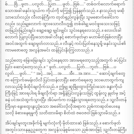
စ်…….ဗြိ….ဖွတ….ပလွတ်…..ပြွတ…….ဖွတ်….ဗြစ်…..” တစ်ဝက်လောက်ရောက်
သောအခါ မနှင်းသွယ်က ကိုယ်ကို မကြွ၍ ပြန်နှုတ်သည်..။ နာသည်ဟု မဆို
သာသော်လည်း လီးတန်ကြီးက တုတ်ရှည်လွန်းပြီး သူမစောက်ခေါင်းက
လည်း သည်မျှလောက် ထွားသောလီးဟူ၍ တစ်ခါမျှ မဝင်ဖူးသေးသဖြင့်
တဖြည်းဖြည်းချင်း ချော့ချော့ မျှင်းမျှင်း သွင်းနေရလေသည်..။ လေးငါးခါ
လောက် ပြုလုပ်ပြီးသောအခါ လီးနှင့် စောက်ဖုတ်မှာ မဟာမိတ်ဖြစ်လာပြီး
အဝင်အထွက် ချောမွတ်လာသည်..။ လီးနှင့် ကင်းပြတ်နေသူမို့ မနှင်းသွယ်၏
ကာမဇောတွေ အလွန်အမင်း ထန်ပြင်းနိုးကြွလာသည်..။
သည်တော့ ဖြေးဖြေးချင်း သွင်းနေရတာ အားမရတော့သည့်အတွက် ခပ်ပြင်း
ပြင်း ဆောင့်တော့သည်..။ “ ဖွတ်…ပလွတ်…….ပြွတ်…..ဘွတ်…..ဗြစ်…..ပ
လွတ်……ဖွတ်…..” “ အင့်….အင့်…..အ……..အီး….အ.အား…….” ဆောင့်ချက်တွေ
က ကြောက်ခမန်းလိလိ ပြင်းထန်လာပြီး စောက်ရေတွေ ဒလဟောထွက်ကျ
လာသည်မို့ ဖိထိုင်ချလိုက်သည်..။ ဤမျှ ဆူဖြိုးထွားကြိုင်းသော ခန္ဓာကိုယ်
ကြီးဖြင့် အားရပါးရ ဖိချလိုက်ရာ အရှိန်ပြင်းလွန်းသဖြင့် ထွန်းလူ နှုတ်မှ အင့်
ခနဲ ပင်အသံထွက်သွားပြီး အိပ်မက်က လန့်နိုးသွားရတော့သည်..။ သူ့လီးတန်
ကြီးမှာ နွေးထွေးနူးညံ့သော အခေါင်းလိုလိုအရာက ညှစ်ကာဆုတ်ပေးနေ
သလို ခံစားနေရမှုကို သတိထားမိရာ စိတ်ထဲ ဇဝေဇဝါ ဖြစ်သွားမိသည်..။
အိပ်ချင်မူးတူးအခိုက်မို့ မျက်လုံးကို မှိတ်ထားဆဲ ဖြစ်သည်..။ စောက်ဖုတ်
အတွင်းသားနုနုဥဥတွေက အလွန်သန်စွမ်းသော ညှစ်အားဖြင့် သူ့လီးတန်ကြီး