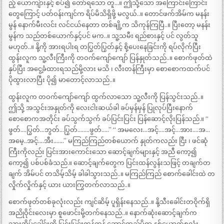
ည့် ယောကျ်ားနှင့် စပ်၍ တော်ရသော တူ…။ ဤသို့သော အကြောင်းကြောင်း
တွေကြောင့် ပတ်ဝန်းကျင်က ရိပ်မိသိရှိဖို့ မလွယ်..။ တောင်ဖက်အိမ်က မနန်း
မွန် နောက်မီးလင်း လင်ငယ်နေတာ တစ်ချို့က သိကုန်ကြပြီ..။ ပြီးတော့ မနန်း
မွန်က သည်တစ်ယောက်နှင့်ပင် မက..။ သူ့သမီး ရည်စားနှင့် ပင် လွတ်သူ
မဟုတ်..။ နို့ကို အားရပါးရ တပြွတ်ပြွတ်နှင့် စို့ပေးနေခြင်းကို ရပ်လိုက်ပြီး
ထွန်းလူက သူ့လီးကြီးကို တဝက်ကျော်ကျော် ပြန်နှုတ်သည်..။ စောက်ဖုတ်ထဲ
နှပ်ပြီး အငွေ့ခံထားရသည်မို့လား မသိ ၊ လီးတန်ကြီးမှာ စောစောကထက်ပင်
ပိုထွားလာပြီး ပို၍ မာတောင့်လာသည်..။
ထွန်းလူက တဝက်ကျော်ကျော် ထွက်လာသော သူ့လီးကို ပြန်သွင်းသည်..။
ဤသို့ အသွင်းအနှုတ်ကို လေးငါးဆယ်ခါ ခပ်မှန်မှန် ပြုလုပ်ပြီးနောက်
စောစောကအတိုင်း ခပ်သွက်သွက် ခပ်ပြင်းပြင်း ပြန်ဆောင့်လိုးပြန်သည်.။ “
ဖွတ်….ပြွတ်…ဘွတ်…ပြွတ်……..ဖွတ်…..” “ အမလေး…အင့်….အင့်…အား….အ…
အမေ့..အင့်….အီး…….” မကြည်ကြည်တစ်ယောက် နှုတ်ကလည်း ငြီး ၊ ဖင်ဆုံ
ကြီးကိုလည်း ပြင်းအားကောင်းသော ဆောင့်ချက်များနှင့် အညီ ကော့၍
ကော့၍ ပစ်ပစ်ခံသည်.။ ဆောင့်ချက်တွေက ပြင်းထန်လွန်းသဖြင့် တချက်တ
ချက် အိမ်ပင် တသိမ့်သိမ့် ခါခါသွားသည်..။ မကြည်ကြည် စောက်ခေါင်းထဲ တ
လှိုက်လှိုက်နှင့် ယား ယားကြွတက်လာသည်..။
စောက်ဖုတ်တစ်ခုလုံးလည်း ကျင်ဆိမ့် ပူရှိန်းနေသည်..။ နို့သီးခေါင်းတဝိုက်ရှိ
အညိုဝိုင်းလေးမှာ စူဖောင်းမို့တက်နေသည်..။ နောက်ဆုံးဆောင့်ချက်က
သားအိမ်ခေါင်းကို ပြင်းပြင်းထန်ထန် ဆောင့်ထည့်မိရာ နှစ်ယောက်စလုံး