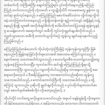
တစ်ဖက်ကို သဲကြီးမဲကြီး ချောင်းကြည့်ရင်း ဂွင်းတိုက်နေသည်မို့ မကြည်
ကြည် တက်လာသည်ကို လုံးဝမသိ..။ လူပျိုသိုးပီပီ ကာမဇောတွေ မွှန်ကာ သူ
ထင်ရာ ဇွတ်လုပ်နေသည်..။ မကြည်ကြည် စောက်ခေါင်းထဲက လှိုက်ခနဲ လှိုက်
ခနဲ ယားကြွတက်လာနေသည်..။ ရိုးရိုးတန်းတန်း ချဉ်းကပ်လျင် အရှိန်နှင့် လန့်
နေမည် စိုး၍ သူမ၏ အလိုးခံချင်စိတ်ကို ပေါ်ပေါ်တင်တင်ပြသရန် ထွန်းလူနှင့်
၅ ပေခန့်လောက် အရောက်တွင် ထမီကို ကွင်းလုံးချွတ်ချပစ်လိုက်သည်..။
ကျွတ်သွားသော ထမီကို ကောက်ယူလိုက်စဉ် ထွန်းလူ ဖျတ်ခနဲ နောက်လှည့်
ကြည့်မိသည်..။
မကြည်ကြည်တစ်ယောက် ကိုယ်တုံးလုံးကြီးဖြင့် ကုန်းကုန်းကွကွကြီး ဖြစ်
နေသည်ကို ဗြုန်းခနဲ မြင်လိုက်ရသောအခါ အစပထမ ကြောင်သွားသည်..။
နောက်တော့ သဘောပေါက်သွားသည်..။ ယောက်ျားဗီဇ ယောက်ျားသတ္တိတွေ
ဟုန်းခနဲ ကြွတက်လာပြီး ကုတင်ပေါ်က ဆင်း၍ မကြည်ကြည် ရှိရာသို့
အလောတကြီး သွားသည်.။ ကျားကိုက်ပါသည်ဆိုမှ ဘာအနာလည်းလို့ မေး
စရာမလိုတော့ပါ..။ ဒီအရိပ်ပြမှတော့ ဘာအကောင်လည်းဆိုတာ ထွန်းလူ
သဘောပေါက်သည်..။ ကောင်းကောင်းကြီးကို သဘောပေါက်သည်..။ ထို့
ကြောင့် သူကလည်း ပုဆိုးကို ချွတ်ချလိုက်သည်..။ ဂွင်းတိုက်ရတာထက်စာ
လျင် စောက်ဖုတ်စစ်စစ်ကိုပဲ လိုးတော့မည်ပေါ့…။
ကိုယ်တိုင် လက်တွေ့ မလိုးဖူးသေးသော်လည်း အခုပင် မနန်းမွန်တို့ လိုးနေတာ
ကို မြင်တွေ့ထားသည်မို့လား..။ အပြာကားလည်း လေးကား ငါးကားလောက်