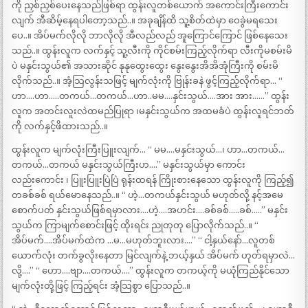
ကို ညှစ်ညှစ်ပေးနေသည်ဖြစ်ရာ ထွန်းလူတစ်ယောက် အကောင်းကြီးကောင်း
လျက် အီဆိမ့်နေရပါတော့သည်..။ အခုချိန်ထိ သူ့စိတ်ထဲမှာ ဝေခွဲမရသေး
ပေ..။ အိပ်မက်လိုလို ဘာလိုလို အီလည်လည် အူကြောင်ကြောင် ဖြစ်နေသေး
သည်..။ ထွန်းလူက လက်နှင့် သူ့လီးကို ကိုင်စမ်းကြည့်လိုက်ရာ လီးကိုမစမ်းမိ
ပဲ မနှင်းသွယ်၏ အသားဆိုင် နုနုထွေးထွေး နွေးနွေးအိအိအုံကြီးကို စမ်းမိ
လိုက်သည်..။ အံ့သြလွန်းသဖြင့် မျက်လုံးကို ဗြုန်းခနဲ ဖွင့်ကြည့်လိုက်ရာ… “
ဟာ….ဟာ…..တကယ်…တကယ်…ဟာ..မမ….နှင်းသွယ်….အား အား……” ထွန်း
လူက အတင်းလူးလဲထမည်ပြုရာ ၊မနှင်းသွယ်က အထမခံပဲ ထွန်းလူရင်ဘတ်
ကို လက်နှင့်ဖိထားသည်..။
ထွန်းလူက မျက်လုံးကြီးပြူးလျက်… “ မမ….မနှင်းသွယ်…၊ ဟာ…တကယ်…
တကယ်…တကယ် မနှင်းသွယ်ကြီးဟ….” မနှင်းသွယ်မှာ ကောင်း
လည်းကောင်း ၊ ပြူးပြူးပြဲပြဲ ရုန်းထရန် ကြိုးစားနေသော ထွန်းလူကို ကြည့်၍
တခစ်ခစ် ရယ်မောနေသည်..။ “ ဟဲ့…တကယ်နှင်းသွယ် မဟုတ်လို့ နင့်အမေ
စောက်ပတ် နှင်းသွယ်ဖြစ်ရမှာလား….ဟဲ့….အဟင်း….ခစ်ခစ်…..ခစ်…..” မနှင်း
သွယ်က ကြာမျက်စောင်းဖြင့် ထိုးရင်း ညုတုတု ပြောလိုက်သည်..။ “
အိပ်မက်….အိပ်မက်ထဲက …မ…မဟုတ်ဘူးလား….” “ ငါ့နှယ်နော်…လူတစ်
ယောက်လုံး တက်ခွလိုးနေတာ မြင်လျက်နဲ့ ဘယ့်နှယ် အိပ်မက် ဟုတ်ရမှာလဲ…
လို့….” “ ဟော….ဗျာ….တကယ်….” ထွန်းလူက တကယ့်ကို မယုံကြည်နိုင်သော
မျက်လုံးတို့ဖြင့် ကြည့်ရင်း အံ့သြစွာ ပြောသည်..။