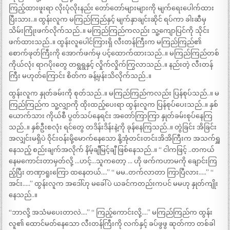
ကြည့်ထားဖူးရာ လိုးပုံလိုးနည်း တော်တော်များများကို မျက်ရေးပေါက်ထား
ပြီးသား..။ ထွန်းလူက မကြည်ကြည်နှင့် မျက်နှာချင်းဆိုင် ရပ်ကာ ခါးဆီမှ
သိမ်းကြုံးဖက်လိုက်သည်..။ မကြည်ကြည်ကလည်း သူ့ကျောပြင်ကို သိုင်း
ဖက်ထားသည်..။ ထွန်းလူပေါင်ကြားရှိ လီးတန်ကြီးက မကြည်ကြည်၏
စောက်ဖုတ်ကြီးကို အောက်ဖက်မှ ပင့်ထောက်ထားသည်..။ မကြည်ကြည်တစ်
ကိုယ်လုံး ရာဂပိုးတွေ တရွရွနှင့် လှိုက်လှိုက်ကြွလာသည်..။ နည်းတဲ့ လီးတန်
ကြီး မဟုတ်ကြောင်း စိတ်က ခန့်မှန်းသိလိုက်သည်..။
ထွန်းလူက နှုတ်ခမ်းကို စုတ်သည်..။ မကြည်ကြည်ကလည်း ပြန်စုပ်သည်..။ မ
ကြည်ကြည်က သူ့လျှာကို ထိုးထည့်ပေးရာ ထွန်းလူက ပြန်စုပ်ပေးသည်..။ နှစ်
ယောက်သား ကိုယ်စီ ပွတ်သပ်နေရင်း အတော်ကြာကြာ နှုတ်ခမ်းစုပ်နေကြ
သည်..။ နှစ်ဦးစလုံး ရင်တွေ တဒိန်းဒိန်းနဲ့ကို ခုန်နေကြသည်..။ တွဲခြင်း အိခြင်း
အလျှင်းမရှိပဲ ဝိုင်းဝန်းမို့မောက်နေသော နို့အုံတင်းတင်းအိအိကြီးက အသက်ရှူ
နေသည့် စည်းချက်အလိုက် နိမ့်ချီမြင့်ချီ ဖြစ်နေသည်..။ “ ငါကဖြင့် ..တကယ်
နေမကောင်းတာမှတ်လို့ …ဟင့်…သူကတော့ … ဟို ဖက်ကဟာမကို ချောင်းကြ
ည့်ပြီး တဏှာရူးကြော ထနေတယ်….” “ မမ..တက်လာတာ ကြာပြီလား…..” “
အင်း…..” ထွန်းလူက အဒေါ်ဟု မခေါ်ပဲ ယခင်ကတည်းကပင် မမဟု နှုတ်ကျိုး
နေသည်..။
“ဘာလို့ အသံမပေးတာလဲ….” “ ကြည့်ကောင်းလို့….” မကြည်ကြည်က ထွန်း
လူ၏ ထောင်မတ်နေသော လီးတန်ကြီးကို လက်နှင့် ခပ်ဖွဖွ ဆုတ်ကာ တစ်ခါ