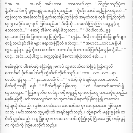
“ အ….အ………..အ ဟင့်….အင်း.ယား…….ယားတယ် ကွာ….” ကြည့်ရသည့်ပုံက
နို့သီးခေါင်းကို ဖွဖွချေမွပေးနေပုံ ရသည်..။ “ ကိုတိုး ဘယ်နေ့ ပြန်လာမှာလဲ….”
ထွန်းလူက အခန်းတွင်းရှိ ရွက်ဆုတ်ပြက္ခဒိန်ကို အမှတ်တမဲ့ လှမ်းကြည့်လိုက်
ရာ ၅ လပိုင်း ၁၇ ရက် ဖြစ်သည်..။ “ ဒီလိုဆို…အတော်ကြာကြာ တွေ့ခွင့် ရ
သေးတာပဲ…” “ မောင့် အိမ်က မရိပ်မိဘူးလား….” “ ပိုင်ပါတယ်…မွန်
ရာ….အကြောင်းပြစရာတွေ ပြည့်လို့်…. ” “ ဟွန်း….ဒီလို အကြောင်းပြချက်များ
စွာနဲ့ ဘယ်နှစ်အိမ် များ ရောက်ခဲ့ပြီလဲ မသိဘူး…” “ အဟင်း….ဟင်း..မရှိပါ
ဘူး…မွန်ရာ…မွန့်ကိုသာ မောင်က တကယ်ချစ် တကယ်မြတ်နိုးလွန်းလို့ပါ….” “
ဟင့်….အင်း….ယုံပါဘူး…တွေ့တုန်းမို့ ဒီစကားပြောတာပါနော်…..”။
မနန်းမွန်က ပါးစပ်နှင့် ပြောရုံမျှ မကပဲ သူမဘယ်လက်ဖြင့် ကြာကူလီ
ကောင်၏ ဗိုက်ခေါက်ကို ဆွဲဆိတ်လိုက်သည်..။ “ အား….လာ…လာ….နာ
တယ်….မွန် ရ……” “ နာ….သေလိုက်….” “ မောင့်ကို မချစ်ဘူးလား….မောင်
စိတ်တိုလာပြီ….နော်….” “ စိတ်တိုရင် ပြန်တော့…..” “ ကဲ….ဒီလောက်တောင် ရှိ
လှတာကွာ….” ကြာကူလီကောင်မှာ မရိုးမရွနှင့် ရာဂမာန်တွေ ထလာပုံရသည်..။
မနန်းမွန်ကို ဖက်ထားလျက်ကပင် ကုတင်ပေါ် နောက်ပြန်လှန်၍ တစောင်း
လှဲချလိုက်သည်..။ နှစ်ယောက်သား တစောင်းကွေး အနေအထား ဖြစ်သွား
သည်..။ မင်းသားက သူ့ပုဆိုးကို အရင်ချွတ်သည်..။ ထို့နောက် မနန်းမွန်၏ ထ
မီကို ချွတ်သည်..။ ဆူဖြိုးထွားကားသော တင်ဆုံကြီးနှင့် ငြိနေသဖြင့် မနန်းမွန်
က ကိုယ်ကို ကြွပေးလိုက်သည်.။