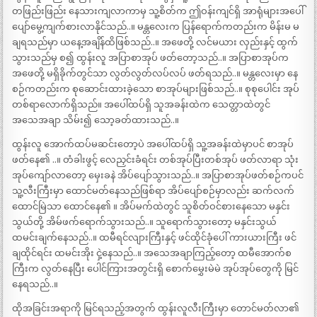
တဖြည်းဖြည်း နေသားကျလာကာမှ သူ့စိတ်က ဤဝန်းကျင်ရှိ အာရုံများအပေါ်
ပျော်မွေ့ကျက်စားလာနိုင်သည်..။ မန္တလေးက ပြန်ရောက်ကတည်းက မိန်းမ မ
ချရသည်မှာ ယနေ့အချိန်ထိဖြစ်သည်..။ အဖေတို့ လင်မယား လှည်းနှင့် ထွက်
သွားသည်မှ စ၍ ထွန်းလူ အပြာစာအုပ် ဖတ်တော့သည်..။ အပြာစာအုပ်က
အဖေတို့ မရှိခိုက်တွင်သာ လွတ်လွတ်လပ်လပ် ဖတ်ရသည်..။ မန္တလေးမှာ နေ
စဉ်ကတည်းက စုဆောင်းထားခဲ့သော စာအုပ်များဖြစ်သည်..။ စုစုပေါင်း အုပ်
တစ်ရာလောက်ရှိသည်။ အပေါ်ထပ်ရှိ သူအခန်းထဲက သေတ္တာထဲတွင်
အသေအချာ သိမ်း၍ သော့ခတ်ထားသည်..။
ထွန်းလူ အောက်ထပ်မဆင်းတော့ပဲ အပေါ်ထပ်ရှိ သူ့အခန်းထဲမှာပင် စာအုပ်
ဖတ်နေ၏ ..။ တံခါးဖွင့် လေညှင်းခံရင်း တစ်အုပ်ပြီးတစ်အုပ် ဖတ်လာရာ သုံး
အုပ်ကျော်လာတော့ မှေးခနဲ အိပ်ပျော်သွားသည်..။ အပြာစာအုပ်ဖတ်စဉ်ကပင်
သူ့လီးကြီးမှာ ထောင်မတ်နေသည်ဖြစ်ရာ အိပ်ပျော်စဉ်မှာလည်း ဆက်လက်
ထောင်မြဲသာ ထောင်နေ၏ ။ အိပ်မက်ထဲတွင် သူစိတ်ဝင်စားနေသော မနှင်း
သွယ်တို့ အိမ်ဖက်ရောက်သွားသည်..။ သူရောက်သွားတော့ မနှင်းသွယ်
ထမင်းချက်နေသည်..။ ထမီရင်လျားကြီးနှင့် ဖင်ထိုင်ခုံပေါ် ကားယားကြီး ဖင်
ချထိုင်ရင်း ထမင်းအိုး ငှဲ့နေသည်..။ အသေအချာကြည့်တော့ ထမီအောက်စ
ကြီးက လွတ်နေပြီး ပေါင်ကြားအတွင်းရှိ စောက်မွှေးမဲမဲ အုပ်အုပ်တွေကို မြင်
နေရသည်..။
ထိုအခြင်းအရာကို မြင်ရသည့်အတွက် ထွန်းလူလီးကြီးမှာ တောင်မတ်လာ၏