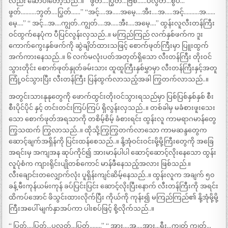
လည်း ဆော်ပါတော့သည်..။ “ ဖွတ်….ပြွတ်…ဗြစ်……ပလွတ်…စွပ်…
ဖွတ်……….ဘွတ်….ပြွတ်……” “အင့်….အ…..အမေ့….အီး….အ…..အင့်……….အ……
မေ့….” “ အင့်…အ….ကျွတ်..ကျွတ်….အ…..အီး….အမေ့….” ထွန်းလူလီးတန်ကြီး
ဝင်ထွက်နေပုံက ပီပြင်လွန်းလှသည်..။ မကြည်ကြည် လက်နှစ်ဖက်က ဒူး
ကောက်ကွေးနှစ်ဖက်ကို ဆွဲချိတ်ထားသဖြင့် စောက်ဖုတ်ကြီးမှာ ပြူးထွက်
အက်ကားနေသည်..။ ၆ လက်မလုံးပတ်အတုတ်ရှိသော လီးတန်ကြီး တိုးဝင်
သွားတိုင်း စောက်ဖုတ်နှုတ်ခမ်းသား ထူထူကြီးနှစ်မွှာမှာ လီးတန်ကြီးနှင့်အတူ
ကြုံ့ဝင်သွားပြီး လီးတန်ကြီး ပြန်ထွက်လာသည့်အခါ ကြွတက်လာသည်..။
အတွင်းသားနုနုတွေကို ဖောက်ထွင်းတိုးဝင်သွားရသည်မှာ ပြစ်ပြစ်နှစ်နှစ် စီး
စီးပိုင်ပိုင် နှင့် တင်းတင်းကြပ်ကြပ် ရှိလွန်းလှသည်..။ တစ်ခါမှ မခံစားဖူးသေး
သော စောက်ဖုတ်အရသာကို တစိမ့်စိမ့် ခံစားရင်း ထွန်းလူ ကာမရာဂမာန်တွေ
ကြွသထက် ကြွလာသည်..။ ထိုသို့ကြွကြွတက်လာသော ကာမဆန္ဒတွေက
ဆောင့်ချက်အရှိန်ကို ပြင်းထန်စေသည်..။ နို့အုံဝင်းဝင်းမို့မို့ကြီးတွေကို အခြေ
အရင်းမှ အကျအန ဆုပ်ကိုင်၍ အားမာန်ပါပါ ဆောင့်ဆောင့်လိုးနေသော ထွန်း
လူပုံစံက ကျားရိုင်းပျိုတစ်ကောင် မာန်ဖီနေသည့်အလား ဖြစ်သည်.။
လီးချောင်းတလျှောက်လုံး ပူရှိန်းကျင်ဆိမ့်နေသည်..။ ထွန်းလူက အချက် ၅၀
ခန့် မီးကုန်ယမ်းကုန် ခပ်ပြင်းပြင်း ဆောင့်လိုးပြီးနောက် လီးတန်ကြီးကို အရင်း
ထိကပ်အောင် ဖိသွင်းထားလိုက်ပြီး ကိုယ်ကို ကုန်း၍ မကြည်ကြည်၏ နို့အုံမို့မို့
ကြီးအပေါ် မျက်နှာအပ်ကာ ပါးစပ်ဖြင့် စို့လိုက်သည်..။
“ ပြွတ်….ပြွတ်…ပလွတ်…ပြွတ်……..” “ အား….အ….အား…ရှီး…ကျွတ် ကျွတ်…