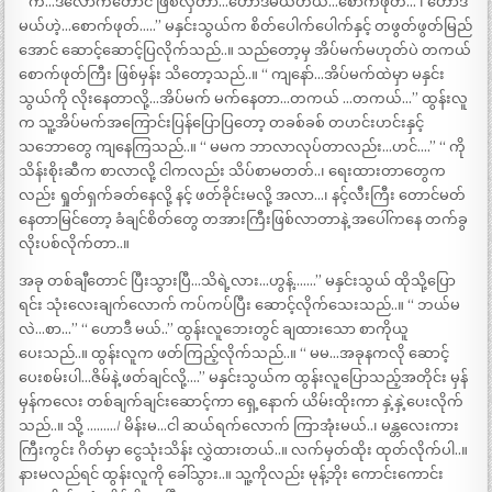
“ ကဲ…ဒီလောက်တောင် ဖြစ်လှတာ…ဟောဒီမယ်ဟယ်…စောက်ဖုတ်… ၊ ဟောဒီ
မယ်ဟဲ့…စောက်ဖုတ်…..” မနှင်းသွယ်က စိတ်ပေါက်ပေါက်နှင့် တဖွတ်ဖွတ်မြည်
အောင် ဆောင့်ဆောင့်ပြလိုက်သည်..။ သည်တော့မှ အိပ်မက်မဟုတ်ပဲ တကယ်
စောက်ဖုတ်ကြီး ဖြစ်မှန်း သိတော့သည်..။ “ ကျနော်…အိပ်မက်ထဲမှာ မနှင်း
သွယ်ကို လိုးနေတာလို့…အိပ်မက် မက်နေတာ…တကယ် …တကယ်…” ထွန်းလူ
က သူ့အိပ်မက်အကြောင်းပြန်ပြောပြတော့ တခစ်ခစ် တဟင်းဟင်းနှင့်
သဘောတွေ ကျနေကြသည်..။ “ မမက ဘာလာလုပ်တာလည်း…ဟင်….” “ ကို
သိန်းစိုးဆီက စာလာလို့ ငါကလည်း သိပ်စာမတတ်..၊ ရေးထားတာတွေက
လည်း ရှုတ်ရှက်ခတ်နေလို့ နင့် ဖတ်ခိုင်းမလို့ အလာ…၊ နင့်လီးကြီး တောင်မတ်
နေတာမြင်တော့ ခံချင်စိတ်တွေ တအားကြီးဖြစ်လာတာနဲ့ အပေါ်ကနေ တက်ခွ
လိုးပစ်လိုက်တာ..။
အခု တစ်ချီတောင် ပြီးသွားပြီ…သိရဲ့လား…ဟွန့်…….” မနှင်းသွယ် ထိုသို့ပြော
ရင်း သုံးလေးချက်လောက် ကပ်ကပ်ပြီး ဆောင့်လိုက်သေးသည်..။ “ ဘယ်မ
လဲ…စာ…” “ ဟောဒီ မယ်..” ထွန်းလူဘေးတွင် ချထားသော စာကိုယူ
ပေးသည်..။ ထွန်းလူက ဖတ်ကြည့်လိုက်သည်..။ “ မမ…အခုနကလို ဆောင့်
ပေးစမ်းပါ…ဇိမ်နဲ့ ဖတ်ချင်လို့….” မနှင်းသွယ်က ထွန်းလူပြောသည့်အတိုင်း မှန်
မှန်ကလေး တစ်ချက်ချင်းဆောင့်ကာ ရှေ့နောက် ယိမ်းထိုးကာ နှဲ့နှဲ့ပေးလိုက်
သည်..။ သို့ ………/ မိန်းမ…ငါ ဆယ်ရက်လောက် ကြာအုံးမယ်..၊ မန္တလေးကား
ကြီးကွင်း ဂိတ်မှာ ငွေသုံးသိန်း လွှဲထားတယ်..။ လက်မှတ်ထိုး ထုတ်လိုက်ပါ..။
နားမလည်ရင် ထွန်းလူကို ခေါ်သွား..။ သူ့ကိုလည်း မုန့်ဘိုး ကောင်းကောင်း