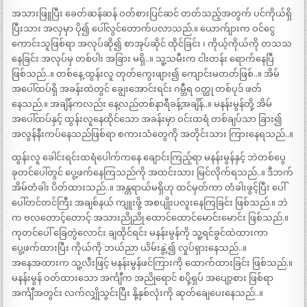
အသားဖြူပြီး ခေတ်ဆန်ဆန် ဝတ်စားပြင်ဆင် တတ်သည့်အတွက် ပင်ကိုယ်ရှိ
ပြီးသား အလှမှာ ပို၍ ပေါ်လွင်တောက်ပလာသည်.။ ယောက်ျားက ဝင်ငွေ
ကောင်းသူဖြစ်ရာ အလုပ်ဆို၍ စာအုပ်ဆိုင် ထိုင်ခြင်း ၊ ကိုယ့်ကိုယ်ကို တသသ
နေခြင်း အလုပ်မှ တစ်ပါး အခြား မရှိ..။ သူ့သမီးက ငါးတန်း ရောက်နေပြီ
ဖြစ်သည်..။ တစ်နေ့ ထွန်းလူ တုတ်ကွေးဖျား၍ ကျောင်းမတတ်ဖြစ်..။ အိမ်
အပေါ်ထပ်ရှိ အခန်းထဲတွင် ချွေးအောင်းရင်း ဂမ္ဘီရ ဝတ္ထု တစ်ပုဒ် ဖတ်
နေသည်.။ အချိန်ကလည်း နေ့လည်တစ်နာရီခန့်အချိန်..။ မနန်းမွန်တို့ အိမ်
အပေါ်ထပ်နှင့် ထွန်းလူနေထိုင်သော အခန်းမှာ ဝင်းထရံ တစ်ချပ်သာ ခြား၍
အလွန်နီးကပ်နေသည်ဖြစ်ရာ စကားသံတွေကို အတိုင်းသား ကြားနေရသည်..။
ထွန်းလူ ခေါင်းရင်းထရံပေါက်ကနေ ချောင်းကြည့်ရာ မနန်းမွန်နှင့် ဘဲတစ်ပွေ
ခုတင်ပေါ်တွင် ပွေ့ဖက်နေကြသည်ကို အထင်းသား မြင်လိုက်ရသည်..။ ဒီဘက်
အိမ်တံခါး ပိတ်ထားသည်..။ အန္တရာယ်မရှိဟု ထင်မှတ်ကာ တံခါးဖွင့်ပြီး ပေါ်
ပေါ်တင်တင်ကြီး အချစ်နယ် ကျူးဖို့ အစပျိုးပလူးနေကြခြင်း ဖြစ်သည်.။ ဘဲ
က ဗလတောင့်တောင့် အသားညိုညို ထောင်ထောင်မောင်းမောင်း ဖြစ်သည်.။
ကုတင်ပေါ် ခြေတွဲလောင်း ချထိုင်ရင်း မနန်းမွန်ကို သူ့ရင်ခွင်ထဲထားကာ
ပွေ့ဖက်ထားပြီး ကိုယ်ကို ဘယ်ညာ ယိမ်းနွဲ့၍ လှုပ်ရှားနေသည်..။
အနေအထားက သူ့လီးဖြင့် မနန်းမွန်ဖင်ကြားကို ထောက်ထားခြင်း ဖြစ်သည်.။
မနန်းမွန် ဝတ်ထားသော အင်္ကျီက အညိုရောင် စပို့ရှပ် အပျော့စား ဖြစ်ရာ
အင်္ကျီအတွင်း လက်လျှိုသွင်းပြီး နို့နှစ်လုံးကို ဆုတ်ချေပေးနေသည်..။