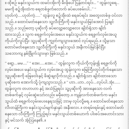
။ ထိုစဉ် မနှင်းသွယ်က ထမင်းအိုးကို မီးဖိုပေါ်ပြန်တင်ရင်း… “ ထွန်းလူရေ…
မမကို စဉ့်အိုးထဲက ရေတစ်ခွက်လောက် ခပ်ပေးစမ်းပါ…” “
ဟုတ်ကဲ့…..ဟုတ်ကဲ့……” ထွန်းလူ စဉ့်အိုးထဲ ရေခပ်ရင်း အတွေးတစ်ခု ဝင်လာ
သည်..။ ထောင်မတ်နေသော သူ့လီးကြီးကို မနှင်းသွယ်မြင်အောင် ပြချင်
သည်..။ သည်တော့ ပုဆိုးကို ခပ်လျော့လျော့လေး ချိတ်ရုံသာ ချိတ်
ထားသည်..။ သူက ရေခွက်လှမ်းအပေး မနှင်းသွယ်က ရေခွက်လှမ်းအယူ
ကိုယ်ကိုလှုပ်ပြီး သူ့ပုဆိုးကို ကျွတ်ကျသွားအောင် လုပ်ရမည်..။ သို့မှသာ
တောင်မတ်နေသော သူ့လီးကြီးကို မနှင်းသွယ် အနီးကပ်မြင်နိုင်ပြီး
သဘောကျ နှစ်ခြိုက်သွားမှာ ဖြစ်သည်..။
“ ရော့….မမ…..” “ အေး……အေး….” ထွန်းလူက ကိုယ်ကိုကုန်း၍ ရေခွက်ကို
လှမ်းအပေး မနှင်းသွယ်က လှမ်းအယူ ထွန်းလူက မြေကြီးတွင်တိုက်နေသော
သူ့ပုဆိုးစကို ခြေဖဝါးနှင့် ဖိဆွဲချလိုက်သည်..။ ချိတ်ရုံသာ ချိတ်ထားသော
ပုဆိုးစက အောက်သို့ ပုံကျသွားသည်..။ “ ဟာ…ဟာ…လုပ်….လုပ်ပါ..အုံး…….
ထွန်းလူက တဟာဟာ နှင့် အသံပြုရင်း သူ့ပုဆိုးကို အားနေသော လက်
တစ်ဖက်နှင့် လှမ်းဆွဲသော်လည်း မမှီတော့..။ ကျန်လက်တစ်ဖက်က မနှင်း
သွယ်ထံ ရေခွက်လှမ်းပေးနေရသဖြင့် ဘာမှ လုပ်လို့မရ..။ ထောင်မတ်နေသော
လီးတန်ကြီးက မနှင်းသွယ်မျက်နှာနှင် အနီးလေး..။ တရမ်းရမ်းနှင့် ထောင်မတ်
နေသော လီးကြီးကို ကြည့်ရင်း မနှင်းသွယ်တစ်ယောက် ပါးစပ်အဟောင်းသား
နှင့် မင်သက် အံ့သြနေ၏..။