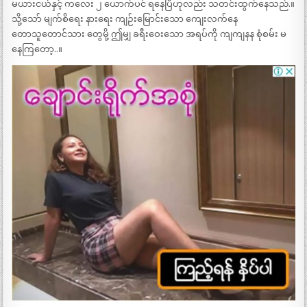
မယားငယ်နှင့် ကလေး ၂ ယောက်ပင် ရနေပြီဟုလည်း သတင်းထွက်နေသည်.။
သို့သော် မျက်စိရေး နားရေး ကျဉ်းမြောင်းသော ကျေးလက်နေ
တောသူတောင်သား တွေမို့ ဤမျှ ခရီးဝေးသော အရပ်ကို ကျကျနန စုံစမ်း မ
နေကြတော့..။