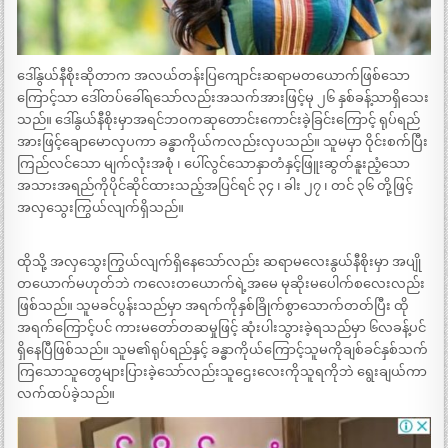
ဒေါ်နွယ်နီစိုးဆိုတာက အလယ်တန်းပြကျောင်းဆရာမတယောက်ဖြစ်သော
ကြောင့်သာ ဒေါ်တပ်ခေါ်ရသော်လည်းအသက်အားဖြင့်မု ၂၆ နှစ်ခန့်သာရှိသေး
သည်။ ဒေါ်နွယ်နီစိုးမှာအရင်ဘဝကဆုတောင်းကောင်းခဲ့ခြင်းကြောင့် ရုပ်ရည်
အားဖြင့်ချောမောလှပကာ ခန္ဓာကိုယ်ကလည်းလှပသည်။ သူမမှာ ဝိုင်းစက်ပြီး
ကြည်လင်သော မျက်လုံးအစုံ ၊ ပေါ်လွင်သောနှာတံနှင့်ဖြူးဆွတ်နူးညံ့သော
အသားအရည်ကိုပိုင်ဆိုင်ထားသည့်အပြင်ရင် ၃၄ ၊ ခါး ၂၇ ၊ တင် ၃၆ တို့ဖြင့်
အလှသွေးကြွယ်လျက်ရှိသည်။
ထိုသို့ အလှသွေးကြွယ်လျက်ရှိနေသော်လည်း ဆရာမလေးနွယ်နီစိုးမှာ အပျို
တယောက်မဟုတ်ဘဲ ကလေးတယောက်ရဲ့အမေ မုဆိုးမပေါက်စလေးလည်း
ဖြစ်သည်။ သူမခင်ပွန်းသည်မှာ အရက်ကိုနှစ်ခြိုက်စွာသောက်တတ်ပြီး ထို
အရက်ကြောင့်ပင် ကားမတော်တဆမှုဖြင့် ဆုံးပါးသွားခဲ့ရသည်မှာ ၆လခန့်ပင်
ရှိနေပြီဖြစ်သည်။ သူမ၏ရုပ်ရည်နှင့် ခန္ဓာကိုယ်ကြောင့်သူမကိုချစ်ခင်နှစ်သက်
ကြသောသူတွေများပြားခဲ့သော်လည်းသူဌေးလေးကိုသူရကိုဘဲ ရွေးချယ်ကာ
လက်ထပ်ခဲ့သည်။