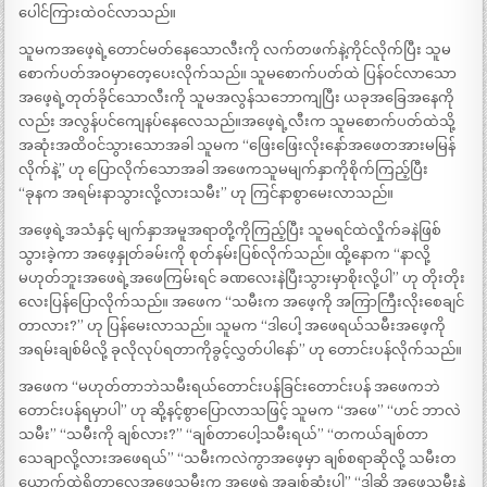
ပေါင်ကြားထဲဝင်လာသည်။
သူမကအဖေ့ရဲ့တောင်မတ်နေသောလီးကို လက်တဖက်နဲ့ကိုင်လိုက်ပြီး သူမ
စောက်ပတ်အဝမှာတေ့ပေးလိုက်သည်။ သူမစောက်ပတ်ထဲ ပြန်ဝင်လာသော
အဖေ့ရဲ့တုတ်ခိုင်သောလီးကို သူမအလွန်သဘောကျပြီး ယခုအခြေအနေကို
လည်း အလွန်ပင်ကျေနပ်နေလေသည်။အဖေ့ရဲ့လီးက သူမစောက်ပတ်ထဲသို့
အဆုံးအထိဝင်သွားသောအခါ သူမက “ဖြေးဖြေးလိုးနော်အဖေတအားမမြန်
လိုက်နဲ့” ဟု ပြောလိုက်သောအခါ အဖေကသူမမျက်နှာကိုစိုက်ကြည့်ပြီး
“ခုနက အရမ်းနာသွားလို့လားသမီး” ဟု ကြင်နာစွာမေးလာသည်။
အဖေ့ရဲ့အသံနှင့် မျက်နှာအမူအရာတို့ကိုကြည့်ပြီး သူမရင်ထဲလှိုက်ခနဲဖြစ်
သွားခဲ့ကာ အဖေ့နှုတ်ခမ်းကို စုတ်နမ်းပြစ်လိုက်သည်။ ထို့နောက “နာလို့
မဟုတ်ဘူးအဖေရဲ့အဖေကြမ်းရင် ခဏလေးနဲပြီးသွားမှာစိုးလို့ပါ” ဟု တိုးတိုး
လေးပြန်ပြောလိုက်သည်။ အဖေက “သမီးက အဖေ့ကို အကြာကြီးလိုးစေချင်
တာလား?” ဟု ပြန်မေးလာသည်။ သူမက “ဒါပေါ့ အဖေရယ်သမီးအဖေ့ကို
အရမ်းချစ်မိလို့ ခုလိုလုပ်ရတာကိုခွင့်လွှတ်ပါနော်” ဟု တောင်းပန်လိုက်သည်။
အဖေက “မဟုတ်တာဘဲသမီးရယ်တောင်းပန်ခြင်းတောင်းပန် အဖေကဘဲ
တောင်းပန်ရမှာပါ” ဟု ဆို့နင့်စွာပြောလာသဖြင့် သူမက “အဖေ” “ဟင် ဘာလဲ
သမီး” “သမီးကို ချစ်လား?” “ချစ်တာပေါ့သမီးရယ်” “တကယ်ချစ်တာ
သေချာလို့လားအဖေရယ်” “သမီးကလဲကွာအဖေ့မှာ ချစ်စရာဆိုလို့ သမီးတ
ယောက်ထဲရှိတာလေအဖေ့သမီးက အဖေ့ရဲ့အချစ်ဆုံးပါ” “ဒါဆို အဖေသမီးနဲ့