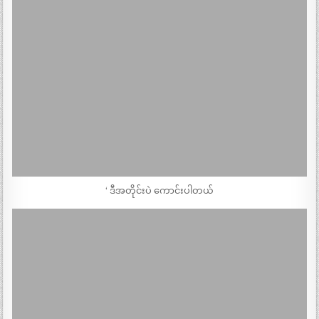
‘ ဒီအတိုင်းပဲ ကောင်းပါတယ်