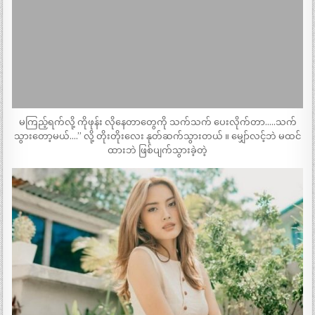
မကြည့်ရက်လို့ ကိုဖုန်း လိုနေတာတွေကို သက်သက် ပေးလိုက်တာ…..သက်
သွားတော့မယ်….” လို့ တိုးတိုးလေး နုတ်ဆက်သွားတယ် ။ မျှော်လင့်ဘဲ မထင်
ထားဘဲ ဖြစ်ပျက်သွားခဲ့တဲ့