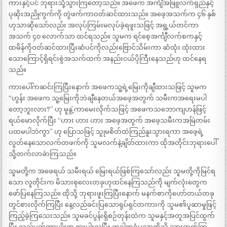
ကားနှင့်ပင် ဘုရားသို့သွားကြတော့သည်။ အဖေက အင်္ကျီအဖြူလက်ရှည်နှင့်
ပုဆိုးအညိုကွက်ကို တွဲဖက်ကာဝတ်ဆင်ထားသည်။ အဖေ့အသက်က ၄၆ နှစ်
ဟုသာဆိုသော်လည်း အလုပ်ကြမ်းမလုပ်ခဲ့ရဖူးသဖြင့် အရွ့ယ်တင်ကာ
အသက် ၄၀ လောက်သာ ထင်ရသည်။ သူမက ရင်စေ့အင်္ကျီလက်စကနှင့်
ထမိန်ကိုဝတ်ဆင်ထားပြီးဆံပင်ကိုလည်းဗြောင်သိမ်းကာ ဆံထုံး ထုံးထား
သောကြောင့်ရှိရင်းစွဲအသက်ထက် အနည်းငယ်ပိုကြီးနေသည်ဟု ထင်နေရ
သည်။
ကားပေါ်ကဆင်းကြပြီးနောက် အဖေကသူ့ရဲ့မြေးကိုချီထားသဖြင့် သူမက
“ဟွန်း အဖေက သူ့မြေးကိုဘဲချီနေတယ်အဖေ့အတွက် သမီးကအရေးမပါ
တော့ဘူးလား?” ဟု မူနွဲ့ကာမေးလိုက်သဖြင့် အဖေကသဘောကျဟန်ဖြင့်
ရယ်မောလိုက်ပြီး “ဟား ဟား ဟား အဖေ့အတွက် အဖေ့သမီးကအမြဲတမ်း
ပထမပါဘဲကွာ” ဟု ပြောသဖြင့် သူုမစိတ်ထဲကြည်နူးသွားရကာ အဖေ့ရဲ့
လွတ်နေသောလက်တဖက်ကို သူမလက်နဲ့ချိတ်ထားကာ ထိုအတိုင်းဘုရားပေါ်
သို့တက်လာခဲာကြသည်။
သူမတို့က အဖေရယ် သမီးရယ် မြေးရယ်ဖြစ်ကြသော်လည်း သူမတို့ကိုမြင်ရ
သော လူတိုင်းက မိသားစုလေးတခုဟုထင်နေကြသည်ကို မျက်လုံးတွေက
ဖော်ပြနေကြသည်။ ထိုသို့ ဘုရားဖူးကြပြီးနောက် မနက်စာကိုဟော်တယ်တခု
တွင်စားလိုက်ကြပြီး နေ့လည်ခင်းပြသောရုပ်ရှင်တကားကို သူမ၏ပူဆာမှုဖြင့်
ကြည့်ခဲ့ကြသေးသည်။ သူမခင်ပွန်းရှိစဉ်တုန်းထဲက သူမနှင့်အတူအပြင်ထွက်
ပြီး လည်ပတ်တာမျိုးက ရှားပါးလှပြီး တခါတရံမှသာထိုသို့ သွားတတ်ကြ