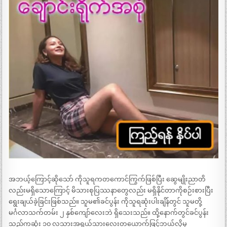
အဘယ့်ကြောင့်ဆိုသော် ကိုသူရကတကောင်ကြွက်ဖြစ်ပြီး ဆွေမျိုးညာတိ
လည်းမရှိသောကြောင့် မိသားစုပြဿနာတွေလည်း မရှိနိုင်တာကိုစဉ်းစားပြီး
ရွေးချယ်ခဲ့ခြင်းဖြစ်သည်။ သူမ၏ခင်ပွန်း ကိုသူရဆုံးပါးချိန်တွင် သူမတို့
မင်္ဂလာသက်တမ်း ၂ နှစ်ကျော်လေးဘဲ ရှိသေးသည်။ ထို့နောက်တွင်ခင်ပွန်း
သည်ကဆုံး ၁၀ လသားအရွယ်သားလေးတယောက်ဖြင့်ဘယ်လိုမှ