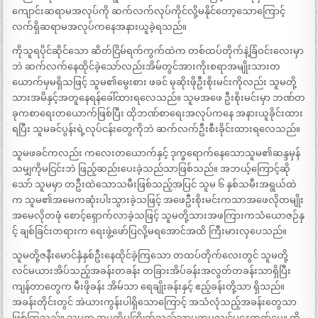
ကျောင်းဆရာမအလုပ်ကို ဆက်လက်လုပ်ကိုင်လို့မနိုင်တော့သောကြောင့်
လက်ရှိဆရာမအလုပ်ကနေအနားယူခဲ့ရသည်။
ကိုသူရပိုင်ဆိုင်သော ဆိတ်ငြိမ်ရက်ကွက်ထဲက တစ်ထပ်တိုက်နဲ့ခြံဝင်းလေးမှာ
ဘဲ ဆက်လက်နေထိုင်ခဲ့သော်လည်းအိမ်တွင်အားကိုးစရာအမျိုးသားတ
ယောက်မှမရှိသဖြင့် သူမ၏မွေးစား ဖခင် မုဆိုးဖိုဦးစိုးမင်းကိုလည်း သူမတို့
သားအမိနှင့်အတူနေရန်ခေါ်ထားရလေသည်။ သူမအဖေ ဦးစိုးမင်းမှာ ဘဏ်တ
ခုကစာရေးတယောက်ဖြစ်ပြီး ထိုဘဏ်စာရေးအလုပ်ကနေ အနားယူခိုင်းထား
ရပြီး သူမခင်ပွန်းရဲ့လုပ်ငန်းတွေကိုဘဲ ဆက်လက်ဦးစီးခိုင်းထားရလေသည်။
သူမဖခင်ကလည်း ကလေးတယောက်နှင့် ဒုက္ခရောက်နေသောသူမ၏ဆန္ဒမှန်
သမျှကိုမငြင်းဘဲ ဖြည့်ဆည်းပေးခဲ့သည်သာဖြစ်သည်။ အဘယ့်ကြောင့်ဆို
သော် သူမမှာ တဦးထဲသောသမီးဖြစ်သည့်အပြင် သူမ ၆ နှစ်သမီးအရွယ်ထဲ
က သူမ၏အမေကဆုံးပါးသွားခဲ့သဖြင့် အဖေဦးစိုးမင်းကသာအဖေလိုတမျိုး
အမေလိုတဖုံ စောင့်ရှောက်လာခဲ့သဖြင့် သူမတို့သားအဖကြားကသံယောဇဉ်နှ
င့် ချစ်ခြင်းတရားက ရေးဖွဲ့ဖော်ပြလို့မရအောင်အထိ ကြီးမားလှပေသည်။
သူမတို့ဇနီးမောင်နှံနှစ်ဦးနေထိုင်ခဲ့ကြသော တထပ်တိုက်လေးတွင် သူမတို့
လင်မယားအိပ်သည့်အခန်းတခန်း တခြားအိပ်ခန်းအလွတ်တခန်းသာရှိပြီး
ကျန်တာတွေက မီးဖိုခန်း အိမ်သာ ရေချိုးခန်းနှင့် ဧည့်ခန်းတို့သာ ရှိသည်။
အခန်းတိုင်းတွင် အဲယားကွန်းပါရှိသောကြောင့် အသံလုံသည့်အခန်းတွေသာ
ဖြစ်ကြသည်။ သူမက အပူကိုမကြိုက်သည်သာမကပူလျှင်မနေတတ်ပေ။ ထို့