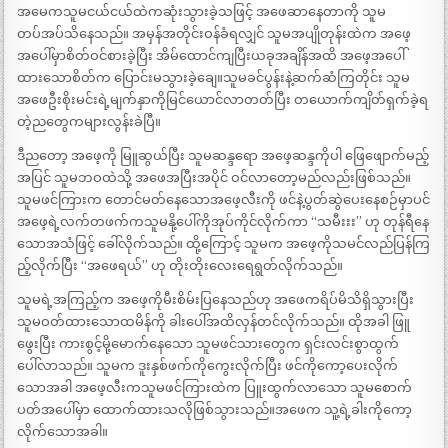
အမေကသူမငယ်ငယ်ထဲကဆုံးသွားခဲ့သဖြင့် အဖေဆာနေတာကို သူမ
တပ်အပ်သိနေသည်။ အမှန်အတိုင်းဝန်ခံရလျှင် သူမအပျိုတုန်းထဲက အဖေ့
အပေါ်မှာစိတ်ဝင်စားခဲ့ပြီး အိမ်ထောင်ကျပြီးယခုအချိန်အထိ အဖေ့အပေါ်
ထားသောစိတ်က ပြောင်းမသွားခဲ့ချေ။သူမခင်ပွန်းနဲ့ဆက်ဆံကြတိုင်း သူမ
အဖေဦးစိုးမင်းရဲ့မျက်နှာကိုမြင်ယောင်လာတတ်ပြီး တယောက်ကျိတ်ရှက်ခဲ့ရ
တဲ့ညတွေကများလွန်းခဲပြီ။
ဒီညတော့ အဖေ့ကို မြူဆွယ်ပြီး သူမဆန္ဒရော အဖေ့ဆန္ဒကိုပါ ဖြေဖျောက်မည့်
အပြင် သူမဘဝထဲသို့ အဖေအပြီးအပိုင် ဝင်လာတော့မည်လည်းဖြစ်သည်။
သူမဖင်ကြားက တောင်မတ်နေသောအဖေ့လီးကို ဖင်နဲ့ပွတ်ဆွဲပေးနေစဉ်မှာပင်
အဖေ့ရဲ့လက်တဖက်ကသူမနို့ပေါ်ကိုအုပ်ကိုင်လိုက်ကာ “သမီးးး” ဟု တုန်ရီနေ
သောအသံဖြင့် ခေါ်လိုက်သည်။ ထို့ကြောင့် သူမက အဖေ့ကိုသမင်လည်ပြန်ကြ
ည့်လိုက်ပြီး “အဖေရယ်” ဟု တိုးတိုးလေးရေရွတ်လိုက်သည်။
သူမရဲ့အကြည့်က အဖေ့ကိုမီးစိမ်းပြနေသည်ဟု အဖေကရိပ်မိသိရှိသွားပြီး
သူမဝတ်ထားသောထမိန်ကို ခါးပေါ်အထိလှန်တင်လိုက်သည်။ ထိုအခါ ဖြူ
ဖွေးပြီး ကားစွင့်မို့မောက်နေသော သူမဖင်သားတွေက ရှင်းလင်းစွာထွက်
ပေါ်လာသည်။ သူမက ဒူးနှစ်ဖက်ကိုကွေးလိုက်ပြီး ဖင်ကိုကော့ပေးလိုက်
သောအခါ အဖေ့လီးကသူမဖင်ကြားထဲက ပြူးထွက်လာသော သူမစောက်
ပတ်အပေါ်မှာ ထောက်ထားသလိုဖြစ်သွားသည်။အဖေက သူ့ရဲ့ခါးကိုကော့
လိုက်သောအခါ။