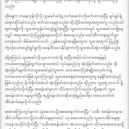
သည်။
ထိုနေ့က တနေကုန်လိုလို သူမဖင်ခင်ရဲ့လက်မောင်းကိုဖက်ထားခဲ့ပြီး ရုပ်ရှင်ရုံ
ထဲမှာထိုင်ရင်းလည်း ဖက်ထားနေခဲ့သည်။ ထိုသို့မိသားစုအတူတကွ လည်ပတ်
ရတာမျိုးကို သူမအလွန်ပင်ပျော်ရွှင်ခဲ့ရပြီး သူမဘဝထဲတွင် သူမဖခင်သာရှိနေ
လျှင် အရာအားလုံးပြည့်စုံနေသလိုပင် ခံစားရသည်။ ဖခင်ဆီကနေထွက်ခွာ
လာခဲ့သော် အိမ်ထောင်သက် ၂ နှစ်ကျော်အချိန်တွေက သူမအတွက် ပြည့်စုံ
ကုံလုံသောပျော်ရွှင်မှုကို မဖန်တီးပေးနိုင်ခဲ့တာကိုသူမအသိဆုံးဘဲဖြစ်သည်။
ထို့ကြောင့် သူမဖခင်ကိုသုမဘဝထဲသို့ အပြီးအပိုင်ဝင်လာစေရန်နှင့်
ဘယ်တော့မှပြန်ထွက်မသွားအောင် လုပ်ရမည်ဟု ဆုံးဖြတ်ထားသည်။ ထို
ဆုံးဖြတ်ချက်ကားသူမဖခင်နှင့်သူမက သားအဖလိုပုံစံမျိုးမဟုတ်ဘဲနဲ့
လင်မယားသာဖြစ်သွားကြလျှင် သူမအဖေနဲ့ထာဝရအတူတူ နေနိုင်တော့မည်
ဖြစ်သည်ဟု မိုက်မိုက်မဲမဲပင် ဆုံးဖြတ်ထားခဲ့သည်။ ထိုညက သူမရဲ့သားကိ နို့
အဝတိုက်လိုက်ပြီး အခန်းထဲမှာဘဲ သိပ်ထားလိုက်သည်။ ထို့နောက် သူမ
အခန်းထဲက နေထွက်ပြီး ဧည့်ခန်းထဲကဆိုဖာခုံရှည်ပေါ်မှာ တယောက်ထဲ
အိပ်စက်နေလိုက်သည်။
ခဏအကြာတွင်မှာဘဲ သူမဘေးသို့အဖေရောက်လာပြီး “သမီး အခန်းထဲမှာမ
အိပ်ဘဲဒီမှာဘာလို့လာအိပ်နေရတာလဲ” ဟု မေးလာသည်။ သူမကအိပ်နေရာ
ကနေ ထထိုင်လိုက်ပြီး “သမီးအခန်းထဲက အဲယားကွန်းက သိပ်မအေးတော့လို့