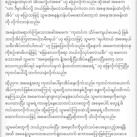
ဧည့်ခန်းထဲမှာဘဲ အိပ်မလို့ပါအဖေ” ဟု ပြောလိုက်သည်။ ထိုအခါ အဖေက
“ဟာ ဒီမှာအိပ်လို့ ဘယ်ဖြစ်ပါ့မလဲသမီးရယ်ကဲလာ လာ အဖေ့အခန်းထဲလိုက်
အိပ်” ဟု ပြောသဖြင့် သူမအနေနဲ့ဟန်ပင်မဆောင်တော့ဘဲ အဖေ့အအခန်းထဲ
ကို လိုက်လာခဲ့သည်။
အခန်းထဲရောက်ကြသောအခါအဖေက “ကုတင်က သိပ်မကျယ်ပေမယ့် ဖြစ်
သလိုအိပ်ကြတာပေါ့သမီးရယ်” ဟု ပြောသဖြင့် သူမက “ရပါတယ် အဖေရယ်
သမီးအိပ်တတ်ပါတယ်” ဟု ပြန်ပြောလိုက်သည်။ ထို့နောက် အဖေကတစုံတခု
ကိုစဉ်းစာမိဟန်ဖြင့် “မြေးလေးကိုရော ဘယ်လိုလုပ်မလဲသမီး” ဟု မေးလာ
သောအခါ သူမက “အဖေ့မြေးက နို့အဝစို့ပြီးအိပ်နေပြီလေပြီးတော့ သား
လေးကညအိပ်ရင် မနက်လင်းမှဘဲ နိုးတတ်တာအဖေရဲ့” ဟု ဖြေလိုက်ကြပြီး
ကုတင်ပေါ်သို့ တက်လာခဲ့လိုက်သည်။
ထိုညက အဖေနဲ့အတူ ကုတင်ပေါ်မှာအိပ်နေလိုက်သည်။ ကုတင်ကတယောက်
အိပ်ကုတင်ဖြစ်သောကြောင့် သူမတို့သားအဖနှစ်ဦးမှာ ခန္ဓာကိုယ်ချင်းထိကပ်
နေကြသည်။ အဖေကခပ်ခွာခွာလုပ်နေခဲ့သော်လည်း သူမကအဖေ့ကိုကျော
ပေးထားပြီး သူမရဲ့ကားစွင့်နေသောတင်သားတွေကို အဖေ့ပေါင် တွေနဲ့ ဖိ
ကပ်ထားလိုက်သည်။ ထို့ကြောင့် သူမဖင်ကြားထဲသို့အဖေ့ရဲ့လီးကလာ
ထောက်လာသဖြင့် အဖေလီးတောင်နေပြီဆိုတာကို သိလိုက်ရသည်။
သူမဖင်တွေကို ဘယ်ညာယမ်းပြီး အဖေ့လီးကိုပွတ်သပ်ပေးနေသည့်အချိန်
အထိ အဖေနဲ့သူမကတယောက်နဲ့တယောက် စကားမပြောဖြစ်ကြသေးပေ။