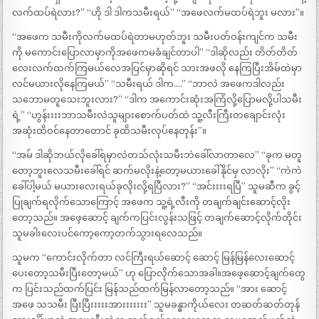
လက်ထပ်ရဲလား?” “ဟို ဒါ ဒါကသမီးရယ်” “အဖေလက်မထပ်ရဲဘူး မလား”။
“အဖေက သမီးကိုလက်မထပ်ရဲတာမဟုတ်ဘူး သမီးပတ်ဝန်းကျင်က သမီး
ကို မကောင်းပြောလာမှာကိုအဖေကမခံချင်တာပါ” “ဒါဆိုလည်း တိတ်တိတ်
လေးလက်ထက်ကြမယ်လေအပြင်မှာဆိုရင် သားအဖလို နေကြပြီးအိမ်ထဲမှာ
လင်မယားလိုနေကြမယ်” “သမီးရယ် ဒါက….” “ဘာလဲ အဖေကဒါလည်း
သဘောမတူသေးဘူးလား?” “ဒါက အကောင်းဆုံးအကြံလို့ပြောမလို့ပါသမီး
ရဲ့” “ဟွန်းးးးဘာသမီးလဲသူများစောက်ပတ်ထဲ သူ့လီးကြီးတချောင်းလုံး
အဆုံးထိဝင်နေတာတောင် ခုထိသမီးလုပ်နေတုန်း”။
“အမ် ဒါဆိုဘယ်လိုခေါ်ရမှာလဲတသ်လုံးသမီးဘဲခေါ်လာတာလေ” “ခုက မတူ
တော့ဘူးလေသမီးခေါ်ရင် ဆက်မလိုးနဲ့တော့မယားခေါ်နိုင်မှ လာလိုး” “ကဲကဲ
ခေါ်ပါ့မယ် မယားလေးရယ်ခုလိုးလို့ရပြီလား?” “အင်းးးးရပြီ” သူမဆီက ခွင့်
ပြုချက်ရလိုက်သောကြောင့် အဖေက သူ့ရဲ့လီးကို တချက်ချင်းဆောင့်လိုး
တော့သည်။ အဖေ့ဆောင့် ချက်ကပြင်းလွန်းသဖြင့် တချက်ဆောင့်လိုက်တိုင်း
သူမခါးလေးပင်ကော့ကော့တက်သွားရလေသည်။
သူမက “ကောင်းလိုက်တာ လင်ကြီးရယ်ဆောင့် ဆောင့် မြန်မြန်လေးဆောင့်
ပေးတော့သမီးပြီးတော့မယ်” ဟု ပြောလိုက်သောအခါ။အဖေ့ဆောင့်ချက်တွေ
က ပြင်းသည်ထက်ပြင်း မြန်သည်ထက်မြန်လာတော့သည်။ “အား ဆောင့်
အဖေ သသမီး ပြီးပြီးးးးးအားးးးးးး” သူမခန္ဓာကိုယ်လေး တဆတ်ဆတ်တုန်