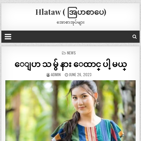
Hlataw ( အြပာစာပေ)
အောစာအုပ်များ
POSTED
NEWS
IN
ေျပာ သ မ်ွ နား ေထာင္ ပါ့ မယ္
ADMIN
JUNE 26, 2023