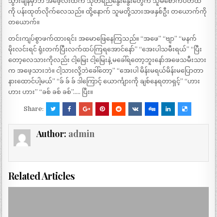
သွားချိန်မှာဘဲ အဖေ့လီးထဲက သုတ်ရည်နွေးနွေးတွေက သူမစောက်ပတ်ထဲ
ကို ပန်းထုတ်လိုက်လေသည်။ ထို့နောက် သူမတို့သားအဖနှစ်ဦး တယောက်ကို
တယောက်။
တင်းကျပ်စွာဖက်ထားရင်း အမောဖြေနေကြသည်။ “အဖေ” “ဗျာ” “မနက်
မိုးလင်းရင် ရုံးတက်ပြီးလက်ထပ်ကြရအောင်နော်” “အေးပါသမီးရယ်” “ပြီး
တော့လေသားကိုလည်း ငါ့မြေး ငါ့မြေးနဲ့ မခေါ်ရတော့ဘူးနော်အဖေသမီးသား
က အဖေ့သားဘဲ။ ငါ့သားလို့ဘဲခေါ်တော့” “အေးပါ မိန်းမရယ်မိန်းမပြောတာ
နားထောင်ပါ့မယ်” “ခ် ခ် ခ် ဒါကြောင့် ယောင်္ကျားကို ချစ်နေရတာရှင့်” “ဟား
ဟား ဟား” “ခစ် ခစ် ခစ်”….. ပြီး။
Share:
Author:
admin
Related Articles