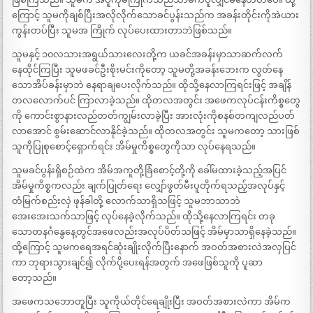
ကြောင့် သူမကိုချစ်ပြီးအလိုလိုက်သောခင်ပွန်းသည်က အခန်းတိုင်းကိုအဲယား
ကွန်းတပ်ပြီး သူမအ ကြိုက် လုပ်ပေးထားတာဘဲဖြစ်သည်။
သူမနှင့် ၁၀လသားအရွယ်သားလေးတို့က ယခင်အခန်းမှာသာဆက်လက်
နေထိုင်ကြပြီး သူမဖခင်ဦးစိုးမင်းကိုတော့ သူမတို့အခန်းဘေးက လွတ်နေ
သောအိပ်ခန်းမှာဘဲ နေရာချပေးလိုက်သည်။ ထိုသို့နေလာကြရင်းဖြင့် အချိန်
တလလောက်ပင် ကြာလာခဲ့သည်။ ထိုတလအတွင်း အဖေကလုပ်ငန်းကိစ္စတွေ
ကို ကောင်းစွာနားလည်တတ်ကျွမ်းလာခဲ့ပြီး အားလုံးကိုစနစ်တကျလည်ပတ်
လာအောင် စွမ်းဆောင်လာနိုင်ခဲ့သည်။ ထိုတလအတွင်း သူမကတော့ သားဖြစ်
သူကိုပြုစုစောင့်ရှောက်ရင်း အိမ်မှုကိစ္စတွေကိုသာ လုပ်နေရသည်။
သူမခင်ပွန်းရှိစဉ်ထဲက အိမ်အကူတို့ခြံစောင့်တို့ကို ခေါ်မထားခဲ့သည့်အပြင်
အိမ်မှုကိစ္စကလည်း ချက်ပြုတ်ရေး လျှော်ဖွတ်မီးပူတိုက်ရသည့်အလုပ်နှင့်
တံမြက်စည်းလှဲ ဖုန်ခါတို့ လောက်သာရှိသဖြင့် သူမဘာသာဘဲ
အေးအေးသက်သာဖြင့် လုပ်နေခဲ့လိုက်သည်။ ထိုသို့နေလာကြရင်း တခု
သောတနင်္ဂနွေနေ့တွင်အဖေလည်းအလုပ်ပိတ်သဖြင့် အိမ်မှာသာရှိနေခဲ့သည်။
ထို့ကြောင့် သူမကရေအရင်ဆုံးချိုးလိုက်ပြီးနောက် အဝတ်အစားလဲအလှပြင်
ကာ ဘုရားသွားချင်၍ လိုက်ပို့ပေးရန်အတွက် အဖေဖြစ်သူကို ပူဆာ
တော့သည်။
အဖေကသဘောတူပြီး သူကိုယ်တိုင်ရေချိုးပြီး အဝတ်အစားလဲကာ အိမ်က