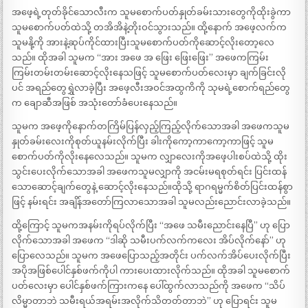
အဖေ့ရဲ့တုတ်ခိုင်သောလီးက သူမစောက်ပတ်နှုတ်ခမ်းသားတွေကိုထိုးခွဲကာ
သူမစောက်ပတ်ထဲသို့ တအိအိနဲ့တိုးဝင်သွားသည်။ ထို့နောက် အဖေ့လက်က
သူမနို့ကို အားနဲ့ဆုပ်ကိုင်ထားပြီးသူမစောက်ပတ်ကိုဆောင့်လိုးတော့လေ
သည်။ ထိုအခါ သူမက “အား အဖေ အ ဖြေး ဖြေးဖြေး” အဖေကကြမ်း
ကြမ်းတမ်းတမ်းဆောင့်လိုးနေသဖြင့် သူမစောက်ပတ်လေးမှာ ချက်ခြင်းလို
ပင် အရည်တွေရွှဲလာခဲ့ပြီး အဖေ့လီးအဝင်အထွကိကို သုမရဲ့စောက်ရည်တွေ
က ချောဆီအဖြစ် အသုံးတော်ခံပေးနေသည်။
သူမက အဖေ့ကိုနောက်တကြိမ်ပြန်လှည့်ကြည့်လိုက်သောအခါ အဖေကသူမ
နှုတ်ခမ်းလေးကိုစုတ်ယူနမ်းလိုက်ပြီး ခါးကိုကော့ကာကော့ကာဖြင့် သူမ
စောက်ပတ်ကိုလိုးနေလေသည်။ သူမက လျှာလေးကိုအဖေ့ပါးစပ်ထဲသို့ ထိုး
သွင်းပေးလိုက်သောအခါ အဖေကသူမလျှာကို အငမ်းမရစုတ်ရင်း ပြင်းထန်
သောဆောင့်ချက်တွေနဲ့ ဆောင့်လိုးနေသည်။ထိုသို့ ရာဂရမ္မက်စိတ်ပြင်းထန်စွာ
ဖြင့် နမ်းရင်း အချိန်အတော်ကြလာသောအခါ သူမလည်းညောင်းလာခဲ့သည်။
ထို့ကြောင့် သူမကအနမ်းကိုရပ်လိုက်ပြီး “အဖေ သမီးညောင်းနေပြီ” ဟု ပြော
လိုက်သောအခါ အဖေက “ဒါဆို သမီးပက်လက်ကလေး အိပ်လိုက်နော်” ဟု
ပြောလေသည်။ သူမက အဖေပြောသည့်အတိုင်း ပက်လက်အိပ်ပေးလိုက်ပြီး
အပိုအဖြစ်ပေါင်နှစ်ဖက်ကိုပါ ကားပေးထားလိုက်သည်။ ထိုအခါ သူမစောက်
ပတ်လေးမှာ ပေါင်နှစ်ဖက်ကြားကနေ ပေါ်ထွက်လာသည်ကို အဖေက “သိပ်
လိမ္မာတာဘဲ သမီးရယ်အရမ်းအလိုက်သိတတ်တာဘဲ” ဟု ပြောရင်း သူမ