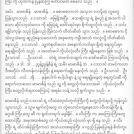
ကြီး ကို ဟုတ်ကနဲ ပြန်ထကြွ တောင်မတ် စေလေ သည် . . ။
အင်း . .မာမာစိန် . .မာမာစိန် . . .။ စောစောကဘဲ အသုဘ လာပို့တဲ့ လူတွေ
ပြန်သွားသည် . .။ ငသာဒင် . .မြေဖို့အပြီး . .သေဆုံးသူ ရဲ့ နံမည် နဲ့ အသက် ပါ
သော ဆိုင်းဘုတ်လေး ကို မြေပုံရဲ့ ခေါင်းရင်းမှာ စိုက်ထူလိုက် သည် .. ။ သင်း
ချိုင်းကုန်း သည် ပြန်လည် ငြိမ်သက် တိတ်ဆိတ် သွား သည် . .။ စောစောက ငို
သံလူသံတွေ ဆူညံနေသလောက် အခုတော့ ကျီးအာသံ ကလွဲလို့ တိတ်ဆိတ်
နေသည် . .။ ငသာဒင် . .သူ့တဲစုတ်လေး အနောက်ဘက်မှာ ရှိတဲ့ ရေတွင်းမှာ
ရေချိုးလိုက် သည် . .။ အဝတ်မပါ ကိုယ်လုံးတီး ကြီး ချိုးနေတာ ဖြစ် သည် . .။
ဦးသာဒင် . . …ဦးသာဒင် . . . တဲရဲ့ တဖက်တချက် က အော်ခေါ်သံ ကြားလိုက်ရ
သည် . .။ ဒါ . .ဒါ . .. ညွန့်ညွန့်စိန် ရဲ့ သမီး မာမာစိန် ဘဲ . .။ ငသာဒင် တမင်ကလာ
ဒီအတိုင်း လီးတန်းလန်းကြီး နဲ့ ရေဆက်ချိုး နေလိုက် သည် . .။ ဦးသာဒင် . .ဦး
သာဒင် . .ဟင် . .အို . . .. ခုန်ပေါက် ပေါ့ပါးစွာ နဲ့ သူ ရေချိုးနေတဲ့ ရေတွင်းဆီ ကို
ရောက်လာသော မာမာစိန် သည် သူ့ ကို တွေ့လိုက်သောအခါ . .ကိုယ်လုံးတီး
ကြီး တွေ့လိုက်ရတာကြောင့် အရမ်း လန့် သလို ရှက်သွား သည် . .။
မာမာစိန် သည် ငသာဒင် ရဲ့ လီးမဲမဲတုတ်တုတ်ကြီးကို တွေ့လိုက်ရလို့ တုန်လှုပ်
သွားသည် . .။ သူမ မျက်လုံးတွေ က တွဲလောင်းကျနေသော လီးတန်ကြီး နဲ့
ဂွေးစိ ကြီး တွေ ဆီ က ရုတ်တရက် မခွါနိုင် . .။ လီးကြီး က အကြောကြီးတွေ
ထောင်ပြီး .အဖုအထစ်တွေ လဲ ကိုယ်ထည် လုံးပတ် မှာ ရှိ နေ သည် . .။ လီး
ကြီး ရဲ့ ထိပ်ဒစ်ပြဲကြီးကလဲ အသဲယားစရာကြီး .။ လှည့် ပြန်ပြေးရန် စိတ်ကူး
လိုက်သေး သည် . .။ ပိုက်ဆံ ပြန်မပါလာ ရင် လဲ အမေ က ဆဲလို့ ပြီးမှာ