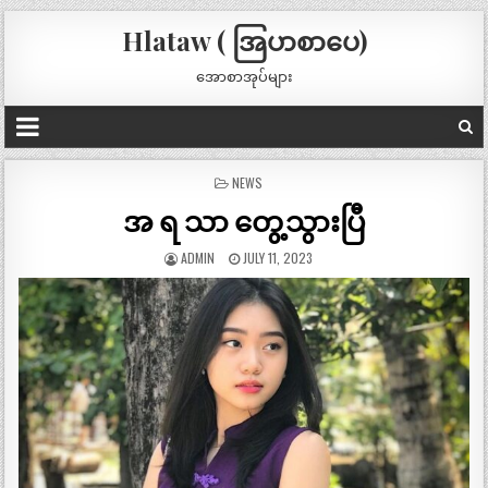
Hlataw ( အြပာစာပေ)
အောစာအုပ်များ
POSTED
NEWS
IN
အ ရ သာ တွေ့သွားပြီ
ADMIN
JULY 11, 2023