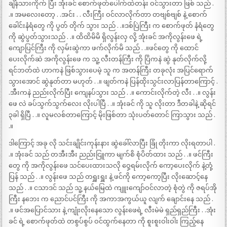
ချိန်သားကိုက် ပြီး အုံးခင် စောက်ဖုတ်ပေါက်ထဲတန်း ဝင်သွားတာ ဖြစ် သည် .
.။ အမလေးတော့ . .အင်း . . လီးကြီး ဝင်လာလိုက်တာ တဗျစ်ဗျစ် နဲ့ စောက်
ခေါင်းနံရံတွေ ကို ပွတ် တိုက် သွား သည် . .။ဒစ်ပြဲကြီး က စောက်ဖုတ် နံရံတွေ
ကို ဆွဲပွတ်သွားသည် . .။ ထိထိမိမိ ရှိလွန်းလှ လို့ အုံးခင် အကိုလွန်းဖေ ရဲ့
ကျောပြင်ကြီး ကို လှမ်းဆွဲကာ ဖက်လိုက်မိ သည် . .။ဖင်တွေ ကို ထောင်
ပေးလိုက်ဆဲ အကိုလွန်းဖေ က သူ့ လီးတန်ကြီး ကို ပြိကနဲ ဆွဲ နုတ်လိုက်လို့
ရင်ဘတ်ထဲ ဟာကနဲ ဖြစ်သွားပေမဲ့ သူ က အတန်ကြီး တခုလုံး အပြင်ရောက်
သွားအောင် ဆွဲနုတ်တာ မဟုတ် . .။ ဖျတ်ကနဲ ပြန်ထိုးသွင်းလာပြန်တာကြောင့် .
.အီးကနဲ ညည်းလိုက်ပြီး ကျေနပ်သွား သည် . .။ ကောင်းလိုက်တဲ့ လီး . .။ လွန်း
ဖေ လဲ ခပ်သွက်သွက်လေး လိုးပါပြီ . .။ အုံးခင် ကို သူ လိုးတာ ဒီတခါနဲ့ ဆိုရင်
၃ခါ ရှိပြီ . .။ လူမလစ်တာကြောင့် မိုးဖြစ်တာ သုံးပတ်တောင် ကြာသွား သည် .
.။
ဒါကြောင့် အခု လို သင်းချိုင်းကုန်းနား ဆွဲခေါ်လာပြီး ခြုံ တိုးကာ လိုးရတာပါ .
.။ အုံးခင် သည် တအီးအီး ညည်းငြူကာ မျက်စိ စုံပိတ်ထား သည် . .။ ဖင်ကြီး
တွေ ကို အကိုလွန်းဖေ သင်ပေးထားသလို ဝှေ့ရမ်းလိုက် ကော့ပေးလိုက် နဲ့တုံ့
ပြန် သည် . .။ လွန်းဖေ သည် တရှူးရှူး နဲ့ ဖင်ကို ကော့ကော့ပြီး လိုးဆောင့်နေ
သည် . .။ ငသာဒင် သည် သူ့ နယ်မြေထဲ ကျူးကျော်ဝင်လာတဲ့ စုံတွဲ ကို ဇရပ်အို
ကြီး နဘေး က ညောင်ပင်ကြီး ကို အကာအကွယ်ယူ လျက် ချောင်းနေ သည် .
.။ ဖင်အပြောင်သား နဲ့ ကျုံးလိုးနေသော လွန်းဖေရဲ့ လီးမဲမဲ ရှည်ရှည်ကြီး . .အုံး
ခင် ရဲ့ စောက်ဖုတ်ထဲ တစွပ်စွပ် ဝင်ထွက်နေတာ ကို စူးစူးဝါးဝါး ကြည့်နေ