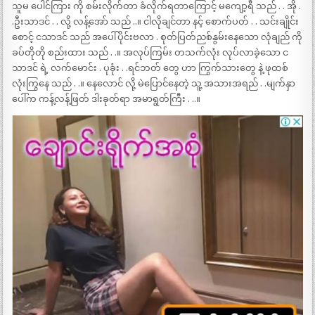
သူမ ပေါင်ကြား ကို စမ်းလိုက်တာ ခံလိုက်ရတာကြောင့် မကျော့ရီ သည် . . အို .
.ဦးသာဒင် . . လို့ လန့်အော် သည် ..။ ငါလိုချင်တာ နင့် စောက်ပတ် . . သင်းချိုင်း
စောင့် ငသာဒင် သည် အပေါ်ပိုင်းဗလာ . စုတ်ပြတ်ညစ်နွမ်းနေသော လုံချည် ကို
ခပ်တိုတို စည်းထား သည် . .။ အလုပ်ကြမ်း တသက်လုံး လုပ်လာခဲ့သော င
သာဒင် ရဲ့ လက်မောင်း . ပုခုံး . .ရင်ဘတ် တွေ ဟာ ကြွက်သားတွေ နဲ့ ဖုထစ်
လုံးကြွနေ သည် . .။ နေလောင် လို့ မဲပြောင်နေတဲ့ သူ့ အသားအရည် . .မျက်နှာ
ပေါ်က ကန့်လန့်ဖြတ် ဒါးခုတ်ရာ အမာရွတ်ကြီး . ..။