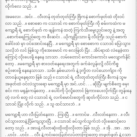
လိုက်လေ သည် . .။
အမလေး . .အင်း . . လီးတန် တုတ်တုတ်ကြီး ဗြိကနဲ စောက်ဖုတ်ထဲ တိုးဝင်
လာ သည် . .။ စောစော က ငသာဒင် က စောက်ဖုတ်ကြီး ကို စမ်းကထဲက မ
ကျော့ရီ ရဲ့ စောက်ဖုတ် က ဖျန်းကနဲ ထတဲ့ ကြက်သီးမွေးညင်းတွေ နဲ့ အတူ
..စောက်ရေကြည်တွေ က စီးဆင်း . .ယိုကျပြီးသား မို့ လီးကြီး သည် စောက်
ခေါင်းထဲ မှာ ဝင်အောင်းနေပြီ . .။ မကျော့ရီ မှာ စောစောက ငသာဒင် ပြောသွား
သလိုဘဲ လင် ဖြစ်သူ ကိုအေးမောင် က လေဖြတ် ပြီး . .အိပ်ရာထဲ လဲနေခဲ့တာ
ကြောင့် လိုးပေးဖို့ နေနေ သာသာ . လမ်းတောင် ကောင်းကောင်း မလျောက်နိုင်
တော့ . .။မကျော့ရီ မှာ စားဝတ်နေရေးအတွက် ခက်ခဲလွန်းလို့ လိင်ကိစ္စ
စဉ်းစားဖို့ နေနေသာသာ . သမီး နှစ်ယောက် နဲ့ ဒုက္ခိတ လင်ယောင်္ကျား ကို
တာဝန်ယူနေရတာ ဖြစ် သည် ။ ငသာဒင် ရဲ့ လီးတုတ်တုတ်ကြီး စီးကနဲ သူမ
အဖုတ်ထဲ ဝင်လဲသွားရော မကျော့ရီ မှာ အင်..ဟင် . . .. ဆိုပြီး မျက်စိတွေ မှေး
စင်း ကာ မရုန်းကန်တော့ . .။ ပေါင်ကို ပိုလို့တောင် ဖြဲကားပေးလိုက်ပြီး တွန်းနေ
တဲ့ လက် တွေ လဲ ငသာဒင် ရဲ့ လက်မောင်းတွေကို ဆုတ်ကိုင်လာ သည် . .။ င
သာဒင် ပြုံး လိုက် သည် . .။ သူ ထင်သားဘဲ . .။
မကျော့ရီ ဟာ လီးပြတ်နေတာ . .ကြာပြီ . .။ ကောင်မ . .လီးငတ်နေတာ . .။ လီး
ဝင်သွားတာနဲ့ ငြိမ်ကျသွားပြီ . .။ ငသာဒင် ခပ်သွက်သွက်ဘဲ လိုးဆောင့်လေ
တော့ သည် . .။ အားနဲ့ လီးတဆုံးထိုးထိုးလိုးတာ ဖြစ် သည် . .။ အို . .အာ . .အာ
. .ဟင်း . .ဟင်း . .. လီး နဲ့ ကင်းဝေးပြတ်လပ်တာကြာတော့ တဖွတ်ဖွတ် နဲ့ ငသာ