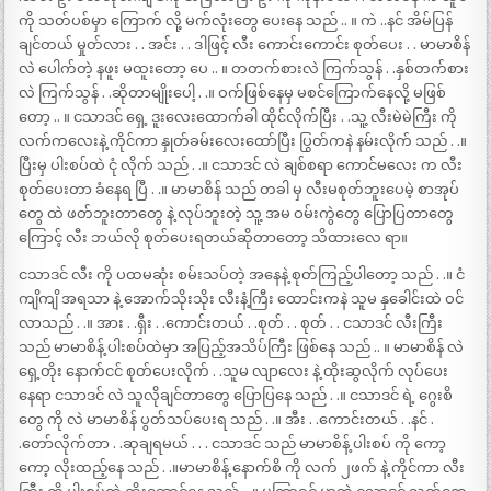
ကို သတ်ပစ်မှာ ကြောက် လို့ မက်လုံးတွေ ပေးနေ သည် .. ။ ကဲ ..နင် အိမ်ပြန်
ချင်တယ် မှုတ်လား . . အင်း . . ဒါဖြင့် လီး ကောင်းကောင်း စုတ်ပေး . . မာမာစိန်
လဲ ပေါက်တဲ့ နဖူး မထူးတော့ ပေ .. ။ တတက်စားလဲ ကြက်သွန် . .နှစ်တက်စား
လဲ ကြက်သွန် . .ဆိုတာမျိုးပေါ့ . .။ ဝက်ဖြစ်နေမှ မစင်ကြောက်နေလို့ မဖြစ်
တော့ .. ။ ငသာဒင် ရှေ့ ဒူးလေးထောက်ခါ ထိုင်လိုက်ပြီး . .သူ့ လီးမဲမဲကြီး ကို
လက်ကလေးနဲ့ ကိုင်ကာ နှုတ်ခမ်းလေးထော်ပြီး ပြွတ်ကနဲ နမ်းလိုက် သည် . .။
ပြီးမှ ပါးစပ်ထဲ ငုံ လိုက် သည် . .။ ငသာဒင် လဲ ချစ်စရာ ကောင်မလေး က လီး
စုတ်ပေးတာ ခံနေရ ပြီ . .။ မာမာစိန် သည် တခါ မှ လီးမစုတ်ဘူးပေမဲ့ စာအုပ်
တွေ ထဲ ဖတ်ဘူးတာတွေ နဲ့ လုပ်ဘူးတဲ့ သူ့ အမ ဝမ်းကွဲတွေ ပြောပြတာတွေ
ကြောင့် လီး ဘယ်လို စုတ်ပေးရတယ်ဆိုတာတော့ သိထားလေ ရာ။
ငသာဒင် လီး ကို ပထမဆုံး စမ်းသပ်တဲ့ အနေနဲ့ စုတ်ကြည့်ပါတော့ သည် . .။ ငံ
ကျိကျိ အရသာ နဲ့ အောက်သိုးသိုး လီးနံ့ကြီး ထောင်းကနဲ သူမ နှခေါင်းထဲ ဝင်
လာသည် . .။ အား . .ရှီး . .ကောင်းတယ် . .စုတ် . . စုတ် . . ငသာဒင် လီးကြီး
သည် မာမာစိန့် ပါးစပ်ထဲမှာ အပြည့်အသိပ်ကြီး ဖြစ်နေ သည် .. ။ မာမာစိန် လဲ
ရှေ့တိုး နောက်ငင် စုတ်ပေးလိုက် . .သူမ လျာလေး နဲ့ ထိုးဆွလိုက် လုပ်ပေး
နေရာ ငသာဒင် လဲ သူလိုချင်တာတွေ ပြောပြနေ သည် . .။ ငသာဒင် ရဲ့ ဂွေးစိ
တွေ ကို လဲ မာမာစိန် ပွတ်သပ်ပေးရ သည် . .။ အီး . .ကောင်းတယ် . .နင် .
.တော်လိုက်တာ . .ဆုချရမယ် . . . ငသာဒင် သည် မာမာစိန့် ပါးစပ် ကို ကော့
ကော့ လိုးထည့်နေ သည် . .။မာမာစိန့် နောက်စိ ကို လက် ၂ဖက် နဲ့ ကိုင်ကာ လီး