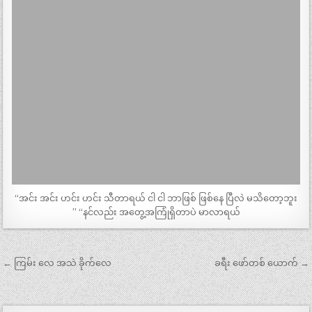
“အင်း အင်း ဟင်း ဟင်း သီတာရယ် ငါ ငါ ဘာဖြစ် ဖြစ်နေ ပြီလဲ မသိတော့ဘူး
” “နင်လည်း အတွေ့အကြုံရှိတာပဲ မာလာရယ်
Post
← ကြမ်း လေ အသဲ ခိုက်လေ
ခရီး ဖော်တစ် ယောက် →
navigation