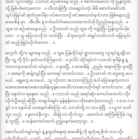
အထိ သွင်းအပြီး .ငသာဒင် စဉ်းစားနေ သည် ..။ ဒီကောင်မလေး ကို ပြန်လွတ်
လို့ ဖြစ်ပါတော့မလား . .။ လီးတန်ကြီး တချောင်းလုံး မိမိ စောက်ခေါင်းထဲ
သွင်းမြုပ်ခါ အုတ်ဂူပေါ်မှာ ဝပ်ပေးသလို ဖင်အထောင်ရက်သား ဖြစ်နေသည့်
မာမာစိန် မှာ . .အီးအီး နဲ့ ဝက်ပေါက်မလေးတကောင်လို ငိုညည်းနေသည် . .။
သူမ လဲ စဉ်းစားနေသည် . .။ ဦးသာဒင် သည် သူမ ကို ကျင့်ပြီး ပြန်လွတ်ပါ့မ
လား . .။ သူ ပြောသလိုဘဲ သတ်ပြီး . .ဒါ မှမဟုတ် အရှင်လတ်လတ် မြေတွင်း
ထဲ ထည့် မြုပ်လိုက်မလား . . ။
မလွတ် ဘို့က များနေ သည် . .။ သူမ ပြန်တိုင်ရင် ရွာသားတွေ လူအုပ်နဲ့ ချီလာ
ပြီး သူ့ ကို ဝိုင်း ခုတ်သတ်ကြမှာဘဲ . .။ ပုလိပ် တိုင်ရင်လဲ ငသာဒင် မုဒိန်းမှု နဲ့
ကားကနဲ ထောင်ထဲ ဝင်မှာဘဲ . .။ မှားပြီ.. ။ မာမာစိန် . .ညည်း အမှားကြီး မှားပြီ
. .။ အမေ့ကို ဆန့်ကျင်ပြီး မလာရင် ကောင်းသား . .။ ဦးသာဒင် က ငွေတွေ ပေး
မယ် . .ရွေတွေ ပေးမယ် . .သူ လိုးတာ အသာတကြည် ခံပါ ပြောနေတုံးကလဲ
အေးအေးဆေးဆေးထမိန်လှန်ပေးပေါင်ကားပေးလိုက်ရင် ကောင်းသား . .ဆို
ပြီး နောင်တ ရနေပေ သည် . .။ ငသာဒင် သည် အရင်ဆုံး ကောင်းကောင်း လိုး
လိုက်ဦးမည် ဆိုပြီး တချက်ချင်း မှန်မှန်လေး လိုးဆောင့်လေသည် .. ။ သေ ၀ ၀
ရှင် ၀ ၀ နောင်ခါ လာနောင်ခါကြေး ဘဲ..သာဒင်တို့ က ဘ၀ စုံပြီ . .။ လူလဲ သတ်
ဘူး သည် . .။ နွားလဲခိုးဘူး . .ဒါးမြ လဲ တိုက်ဘူး . .ထောင်လဲ အကြိမ်ကြိမ် ကျ
ခဲ့ ဘူးပြီ . .။ သန်းကောင်ထက် ညဉ့်မနက်တော့ဘူး . .။
စောက်ပတ်ကျပ်ကျပ် နဲ့ နုထွတ်နေတဲ့ မာမာစိန့် ကို ရတုံးရ ခိုက် တ၀ လိုး
ပစ်လိုက်မည် . .။ အင့် . .အင့် . .ကောင်း . .ကောင်းလိုက်တာ ဦးရယ် . . မာမာစိန်