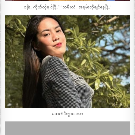
စနိုး.. ကိုယ်လိုချင်ပြီ..” “သမီးလဲ.. အရမ်းလိုချင်နေပြီ..”
မႀကံဳဘူးေသာ