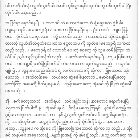
ဒင် တကိုယ်လုံး သွက်သွက်ခါအောင် တုန်သွားရင်း သုတ်တွေ ပန်းထုတ်ခါ ပြီး
လိုက်ပါတော့သည် . .။
အပြင်မှာ မှောင်နေပြီ . .။ ငသာဒင် လဲ ဟောဟဲဟောဟဲ နဲ့ ချွေးတွေ ရွဲစို စီး
ကျနေ သည် . .။ မကျော့ရီ လဲ ခဏတာ ငြိမ်နေပြီး မှ . . ဦးသာဒင် .. ကျမ ပြန်
မယ် . .ပိုက်ဆံ ပေးမှာလား . . လို့ တောင်း သည် . .။ ငသာဒင် လဲ တိုင်မှာချိတ်
ထားတဲ့ လွယ်အိတ်စုတ်လေးထဲက ငွေတထပ် ကို ထုတ်ခါ မကျော့ရီ လက်ထဲ
ထည့် သည် . .။ မကျော့ရီ လဲ ငသာဒင် ပေးတဲ့ ငွေတွေ ကို သူမ ထမိန်ကြား ထဲ
လိပ်ခါ ညှပ်ထည့်သွင်းလိုက် သည် . ..။ တော်တော်မှောင်နေပြီ . .ကျမ ပြန်တော့
မယ် . . မကျော့ရီ ထမိန်ပြင်ဝတ်ခါ တဲလေးထဲ က ထွက်သွားသည် . .။ မှောင်စ
ပျိုးပြီ . .။ လွန်းဖေ သည် အုံးခင် ရဲ့ လက်ကလေးကို ဆွဲကာ ..ခြုံတောထဲ တိုး
နေသည် . .။ အကိုလွန်းဖေ . .ဘယ်တွေ ဆွဲခေါ်နေတာလဲ .. မှောင်နေပြီတော့ ..
တော်ကြာ အမေတို့ စိတ်ပူနေမယ် . . လွန်းဖေကတော့ အုံးခင် ကို ခြုံထဲ ဆွဲခေါ်
နေ သည် .. ။
အို . .ခက်တော့တာဘဲ . .အကိုရယ် . .သင်းချိုင်းကုန်း နားတောင် ရောက်နေပြီ .
.လူကလဲ ပြတ်ပါဘိ နဲ့ . . အုံးခင် ရယ် . .ဒီလိုမှ မတွေ့ကြရင် . .နင်နဲ့ ငါ တွေ့ဖို့ အ
ခွင့်မသာဘူး ဟ . ..ခဏပါ ဟာ . .နင် နဲ့ လွတ်လွတ်လပ်လပ် တွေ့ပါရစေအုံး . .
အို့ . .အကိုလွန်းဖေ ..တွေ့ရင် ဒီလိုချည်းဘဲ ..ဟိုကိုင်ဒီကိုင် နဲ့ . .. .အမလေး .
.တော့ . . လွန်းဖေ က အုံးခင် ကို ခြုံတောမြက်တောထဲ ဆွဲကာ လှဲ သည် . .။ အုံး
ခင် သနပ်ခါး အဖွေးသားနဲ့ . .မျက်နှာအနှံ့ ကို နမ်းရှုံ့သည် . .။ သူ့ လက်တွေ က