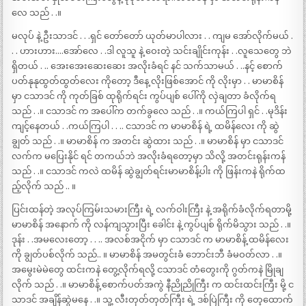
လေ သည် . .။
မလုပ် နဲ့ ဦးသာဒင် . . .ရှင် တော်တော် ယုတ်မာပါလား . . ကျမ အော်လိုက်မယ် .
. . ဟားဟား….အော်လေ . .ဒါ လူသူ နဲ့ ဝေးတဲ့ သင်းချိုင်းကုန်း . .လူသေတွေ ဘဲ
ရှိတယ် . .. အေးအေးဆေးဆေး အလိုးခံရင် နင် သက်သာမယ် . ..နင့် စောက်
ပတ်နုနုထွတ်ထွတ်လေး ကိုတော့ ဒီနေ့ လိုးဖြစ်အောင် ကို လိုးမှာ . . မာမာစိန်
မှာ ငသာဒင် ကို ကုတ်ခြစ် ထုရိုက်ရင်း ကွပ်ပျစ် ပေါ်ကို လှဲချတာ ခံလိုက်ရ
သည် . .။ ငသာဒင် က အပေါ်က တက်ခွလေ သည် . .။ ကယ်ကြပါ ရှင် . .မုဒိန်း
ကျင့်နေတယ် . .ကယ်ကြပါ . . .. ငသာဒင် က မာမာစိန် ရဲ့ ထမိန်လေး ကို ဆွဲ
ချွတ် သည် . .။ မာမာစိန် က အတင်း ဆွဲထား သည် . .။ မာမာစိန် မှာ ငသာဒင်
လက်က မပြေးနိုင် ရင် တကယ်ဘဲ အလိုးခံရတော့မှာ သိလို့ အတင်းရုန်းကန်
သည် . .။ ငသာဒင် ကလဲ ထမိန် ဆွဲချွတ်ရင်းမာမာစိန့်ပါး ကို ဖြန်းကနဲ ရိုက်ထ
ည့်လိုက် သည် .. ။
ပြင်းထန်တဲ့ အလုပ်ကြမ်းသမားကြီး ရဲ့ လက်ဝါးကြီး နဲ့ အရိုက်ခံလိုက်ရတာမို့
မာမာစိန် အနောက် ကို လန်ကျသွားပြီး ခေါင်း နဲ့ ကွပ်ပျစ် ရိုက်မိသွား သည် . .။
ဒုန်း . .အမလေးတော့ . . .. အလစ်အငိုက် မှာ ငသာဒင် က မာမာစိန့် ထမိန်လေး
ကို ချွတ်ပစ်လိုက် သည်.. ။ မာမာစိန် အမတွင်းခံ ဘောင်းဘီ ခံမဝတ်လာ . .။
အမွေးမဲမဲတွေ ထင်းကနဲ တွေ့လိုက်ရလို့ ငသာဒင် တံတွေးကို ဂွတ်ကနဲ မြိုချ
လိုက် သည် . .။ မာမာစိန့် စောက်ပတ်အကွဲ နီညိုညိုကြီး က ထင်းထင်းကြီး မို့ င
သာဒင် အချိန်ဆွဲမနေ . .။ သူ့ လီးတုတ်တုတ်ကြီး ရဲ့ ဒစ်ပြဲကြီး ကို တေ့ထောက်