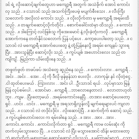
ဒင် ရဲ့ လိုးဆောင့်ချက်တွေဟာ မကျော့ရီ အတွက် အသဲခိုက် အောင် ကောင်း
လှ သည် . .။ ငသာဒင် သည် အသက်ကြီးပေမဲ့ မပျက်စီးသေး . .။ လီးကြီး
သလောက် အလိုးလဲ ကောင်း သည် . .။ လိုးလိုက်တာ မှ မကျော့ရီ အရမ်းထိ
သည် . .။ တချက်ဆောင့်လိုက်တိုင်း .. စောက်ခေါင်းထဲမှာ ထိသည် . .။ ကောင်း
သည် . .။ ဒါကြောင့် လင်ဖြစ်သူ ကိုအေးမောင် နဲ့ လိုးခဲ့တုံးကလို . .မကျော့ရီ
အောက်ကနေ တတ်နိုင်သလောက် ပြန် ပင့်ပေး . .ကော့ပေးပါတော့ သည် . .။ င
သာဒင် လဲ မကျော့ရီ အောက်ပေးတွေ နဲ့ တုံ့ပြန်နေလို့ အရမ်း ကျေနပ် သွားရ
ပြီး . .အားသွန်ပြီး ဆောင့်လိုး သည် . .။ ကွပ်ပျစ် အဟောင်းလေး သည် တ
ကျိကျိ . .မြည်ကာ ယိမ်းထိုးနေ သည် . .။
တဖွတ်ဖွတ် တဖပ်ဖပ် အသံတွေ ဆူညံနေ သည် . ..။ ကောင်းလား . .ကျော့ရီ . .
အင်း . .အင်း . . အေး . .ငါ့ ကို ဒီလို မှန်မှန်သာ ပေးလိုး . .လာကုန်း နင် လိုတဲ့ငွေ .
.ငါ ထုတ်ပေးမယ် . .ကြားလား . . အင်း ပါ . .ဦးသာဒင် ရယ် . .လုပ်မှာသာ မြန်
မြန် လုပ်စမ်းပါ . . အောင်မာ . .ကျော့ရီ …ဘာလောနေတာလဲ . . လောတာဟုတ်
ဘူး . .ကျမ . .ပြီးတော့မယ် . .အရမ်းကောင်းနေပြီ . .တအား ဆောင့်ပေးတော့
ရှင် . .ဟင်း . .ဟင်း . . မကျော့ရီ မှ အရသာရှိလွန်းလို့ မျက်ရေများပင် ကျလာ
သည် . .။ ငသာဒင် လဲ တဒိုင်းဒိုင်း . .လိုးဆောင့်ပြီ . .။ ဆက်တိုက် ဆောင့် သည် .
.။ ကွပ်ပျစ်ဟောင်းလေး က ရမ်းခါနေ သည် . .။ အား . .အား . .အား .
.ကောင်း..ကောင်း . .ကောင်းလိုက်တာ ရှင် . . မကျော့ရီ ကာမ လမ်းဆုံး ကို
တက်လှမ်းသွားလေ ပြီ . ..။ ငသာဒင် လဲ ပြီး မသွားအောင် ထိန်း မထားတော့
ဘဲ ဆက်တိုက် မနားတမ်း ဆောင့်ဆောင့် လိုးသည် . .။ မကြာခင်မှာဘဲ . .ငသာ