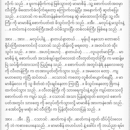
လိုက် သည် . .။ မူးကနဲမိုက်ကနဲ ဖြစ်သွားတဲ့ မာမာစိန် ..သူ့ စောက်ပတ်အဝမှာ
လီးကြီး ဖိထောက်ခံလိုက်ရတော့ ကြောက်လန့်ပြီး အနောက်ကို ဆုတ်ပြေး
သည် . .။ ငသာဒင် က ပေါင်တန်နှစ်ဖက်ကနေ ဆွဲ ဖမ်းထားလိုက်ပြီး သူ့ လီး
ကြီး ကို မာမာစိန့် စောက်ပတ်ထဲ ဖိသွင်းလိုက် သည် . .။အီး . ..မလုပ်နဲ့ မသွင်းနဲ့
. . .။ တင်းကနဲ လထစ်ကြီးအထိ ဝင်မိသွားပြီး တစ်လစ်ကြီး ဖြစ်နေ သည် . .။
အား . .. အား . . .မလုပ်ပါနဲ့ . .. နာတယ်နာတယ် . . . မုန်ယို နေသော တောဆင်
ရိုင်းကြီးတကောင်လို ငသာဒင် သည် ထိန်းလို့ မရတော့ . .။ အတင်းဘဲ ထိုး
သွင်း သည် . .။ အား . .အဟင့်အဟင့် . . နာတယ်ဟဲ့ . . .. ..လူယုတ်မာကြီး . . မာ
မာစိန် ရဲ့ စောက်ပတ် အသစ်ချပ်ချွတ်လေးထဲ လီးတုတ်တုတ်ကြီး က မဆန့်မ
ပြဲ သပ်ရိုက်ထားသလို ပြည့်နေ သည် . .။ စောက်ပတ် အတွင်းနံရံ နုနုလေးတွေ
ကို လီးတန်ကြီး က တအားပွတ်တိုက်သွား သည် . .။ အမလေး တော့ . .ကျ
မဟာတော့ ကွဲပြီ ထင်တယ် . . .။ငသာဒင် ကတော့ လူစိတ်ပျောက်နေပြီ . .။ မာ
မာစိန်လေး ကို သူ စိတ်ထဲ လိုးချင်နေတာ ကြာပြီ . .။ ဖိသွင်းနေတော့ ဗြိကနဲ
ထက်ဝင်သွား သည် . .။ လီးတန်ကြီး ကို သားရေကွင်းနဲ့ စည်း ကျပ်ထားသလို
စောက်ပတ် က ကျပ် သည် . .။ ငသာဒင် အသာ ပြန်ဆွဲထုတ် တော့လဲ စောက်
ပတ်အတွင်း သားတွေ ကို ခလုပ်တိုက်သွားလို့ မာမာစိန် အားကနဲအော် သည် .
.။ အော်လို့မှ မဆုံး ခင် လီးကြီး က ပြန်တိုးဝင်လာပြန် သည် . .။
အား . . .အီး . .ပြိ . . ငသာဒင် . .ဆတ်ကနဲ ထိုး ..ဆတ်ကနဲ ထုတ် ထိပ်ပိုင်းလေး
ကို ဘဲ ကစားပေးနေသည် . .။ မာမာစိန် တဟင်ဟင် နဲ့ ခေါင်း ကို ဘယ်ညာ ရမ်း