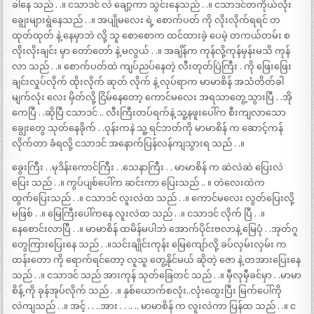
ခါနေ သည် . .။ ငသာဒင် လဲ ချော့ကာ သွင်းနေသည် . .။ ငသာဒင်တကိုယ်လုံး
ချွေးများရွဲနေသည် . .။ အပျိုမလေး ရဲ့ စောက်ပတ် ကို လိုးလိုက်ရရင် တ
ထုတ်ထုတ် နဲ့ နေမှာဘဲ လို့ သူ စောစောက ထင်ထားခဲ့ ပေမဲ့ တကယ်တမ်း စ
လိုးလိုးချင်း မှာ တော်တော် နဲ့ မလွယ် . .။ အချိန်က ကုန်လို့ကုန်မှန်းမသိ ကုန်
လာ သည် . .။ စောက်ပတ်ထဲ ကျပ်ညပ်နေတဲ့ လီးတုတ်ပြဲကြီး . ကို ဖြေးဖြေး
ချင်းလှုပ်လိုက် ထိုးလိုက် ဆုတ် လိုက် နဲ့ လုပ်ရာက မာမာစိန် အသံတိတ်ခါ
မျက်လုံး လေး မှိတ်လို့ ငြိမ်နေတော့ ကောင်မလေး အရသာတွေ့သွားပြီ . .အို
ကေပြီ . .ဆိုပြီ ငသာဒင် .. လီးကြီးတပ်ရက်နဲ့ သူ့နဖူးပေါ်က စီးကျလာသော
ချွေးတွေ သုတ်နေခိုက် . .ဝုန်းကနဲ သူ့ ရင်ဘတ်ကို မာမာစိန် က ဆောင့်ကန်
လိုက်တာ ခံရလို့ ငသာဒင် အနောက်ပြန်လန်ကျသွားရ သည် . .။
ခွေးကြီး . .မုဒိန်းကောင်ကြီး . .သေနာကြီး . . မာမာစိန် က ဆဲလဲဆဲ ပြေးလဲ
ပြေး သည် . .။ ကွပ်ပျစ်ပေါ်က ဆင်းကာ ပြေးသည် .. ။ တဲလေးထဲက
ထွက်ပြေးသည် . .။ ငသာဒင် လူးလဲထ သည် . .။ ကောင်မလေး လွတ်ပြေးလို့
မဖြစ် . .။ မြေကြီးပေါ်ကနေ လူးလဲထ သည် . .။ ငသာဒင် လိုက် ပြီ . .။
နေစောင်းလာပြီ . .။ မာမာစိန် ထမိန်မပါဘဲ အောက်ပိုင်းဗလာနဲ့ မြေပုံ . .အုတ်ဂူ
တွေကြားပြေးနေ သည် . .။သင်းချိုင်းကုန်း မြေကျော်လို့ ခပ်လှမ်းလှမ်း က
ထန်းတော ကို ရောက်ရင်တော့ လူသူ တွေ့နိုင်မယ် ဆိုတဲ့ ဇော နဲ့ တအားပြေးနေ
သည် . .။ ငသာဒင် သည် အားကုန် သုတ်ခြေတင် သည် . .။ မှီလုမှီခင်မှာ . .မာမာ
စိန့် ကို ခုန်အုပ်လိုက် သည် . .။ နှစ်ယောက်စလုံး..လုံးထွေးပြီး မြက်ပေါ်ကို
လဲကျသည် . .။ အင့် . . ..အား . . .. .. မာမာစိန် က လူးလဲကာ ပြန်ထ သည် . .။ င