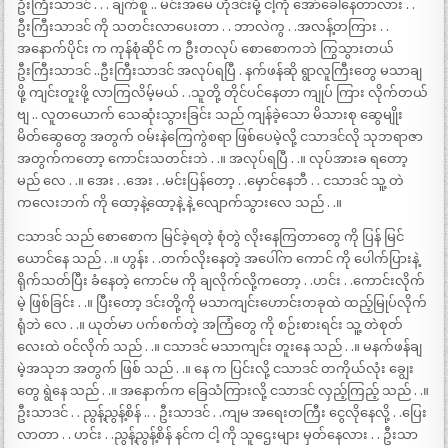
ဦးကြီးသာဒင် . . . ချက်စူ .. မင်းအမေ ဟိုဒင်းမို့ ငါ့ကို အော်ခေါ်နေတာလား . .
ဦးကြီးသာဒင် ကို သတင်းလာပေးတာ . . ဘာလဲကွ . .အလန့်တကြား . .
အနောက်ပိုင်း က ကုန်စုံဆိုင် က ဦးတလုပ် စောစောကဘဲ ကြွသွားတယ်
ဦးကြီးသာဒင် ..ဦးကြီးသာဒင် အလုပ်ရပြီ . နက်ဖန်ဆို ရွာလူကြီးတွေ မသာချ
ဖို့ ကျင်းတူးဖို့ လာကြလိမ့်မယ် . .သူတို့ တိုင်ပင်နေတာ ကျုပ် ကြား လိုက်တယ်
ဗျ .. လူတယောက် သေဆုံးသွားခြင်း သည် ကျန်ခဲ့သော မိသားစု ဆွေမျိုး
မိတ်ဆွေတွေ အတွက် ဝမ်းနဲကြေကွဲစရာ ဖြစ်ပေမဲ့လို့ ငသာဒင်လို သုဘရာဇာ
အတွက်ကတော့ ကောင်းသတင်းဘဲ . .။ အလုပ်ရပြီ . .။ လုပ်အားခ ရတော့
မည် လေ . .။ အေး . .အေး . .မင်းပြန်တော့ . .မှောင်နေဘီ . . ငသာဒင် သူ့ တဲ
ကလေးဘက် ကို ထော့နဲ့ထော့နဲ့ နဲ့ လျောက်သွားလေ သည် . .။
ငသာဒင် သည် စောစောက မြင်ခဲ့ရတဲ့ စုံတွဲ လိုးနေကြတာတွေ ကို ပြန် မြင်
ယောင်နေ သည် . .။ ဟွန်း . .တက်လိုးနေတဲ့ အပေါ်က ကောင် ကို ပေါက်ပြားနဲ့
ရိုက်သတ်ပြီး ခံနေတဲ့ ကောင်မ ကို ချလိုက်လို့ကတော့ . .ဟင်း . .ကောင်းလိုက်
မဲ့ ဖြစ်ခြင်း . .။ ပြီးတော့ ဒင်းတို့ကို မသာကျင်းဟောင်းတခုထဲ ထည့်မြုပ်လိုက်
ရုံဘဲ လေ . .။ ယုတ်မာ ပက်စက်တဲ့ အကြံတွေ ကို စဉ်းစားရင်း သူ့ တဲစုတ်
လေးထဲ ဝင်လိုက် သည် . .။ ငသာဒင် မသာကျင်း တူးနေ သည် . .။ မနက်ဖန်ချ
မဲ့အသုဘ အတွက် ဖြစ် သည် . .။ နေ က ပြင်းလို့ ငသာဒင် တကိုယ်လုံး ချွေး
တွေ ရွဲနေ သည် . .။ အနောက်က ခြေသံကြားလို့ ငသာဒင် လှည့်ကြည့် သည် . .။
ဦးသာဒင် . . ညွန့်ညွန့်စိန် .. . ဦးသာဒင် . .ကျမ အရေးတကြီး ငွေလိုနေလို့ . .ပြေး
လာတာ . . ဟင်း . .ညွန့်ညွန့်စိန် နင်က ငါ့ ကို သူဌေးများ မှတ်နေလား . . ဦးသာ