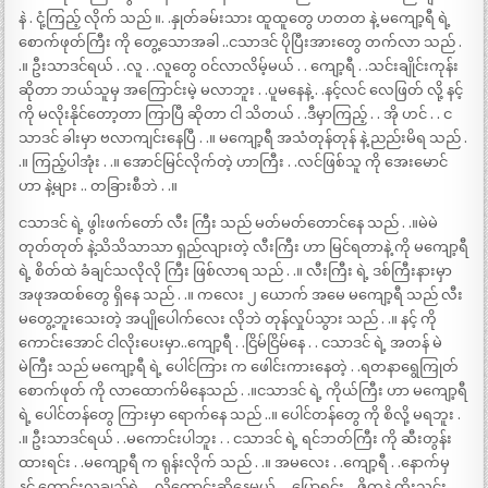
နဲ . ငုံ့ကြည့် လိုက် သည် ။. .နှုတ်ခမ်းသား ထူထူတွေ ဟတတ နဲ့ မကျော့ရီ ရဲ့
စောက်ဖုတ်ကြီး ကို တွေ့သောအခါ ..ငသာဒင် ပိုပြီးအားတွေ တက်လာ သည် .
.။ ဦးသာဒင်ရယ် . .လူ . .လူတွေ ဝင်လာလိမ့်မယ် . . ကျော့ရီ . .သင်းချိုင်းကုန်း
ဆိုတာ ဘယ်သူမှ အကြောင်းမဲ့ မလာဘူး . .ပူမနေနဲ့ . .နင့်လင် လေဖြတ် လို့ နင့်
ကို မလိုးနိုင်တော့တာ ကြာပြီ ဆိုတာ ငါ သိတယ် . .ဒီမှာကြည့် . . အို ဟင် . . င
သာဒင် ခါးမှာ ဗလာကျင်းနေပြီ . .။ မကျော့ရီ အသံတုန်တုန် နဲ့ ညည်းမိရ သည် .
.။ ကြည့်ပါအုံး . .။ အောင်မြင်လိုက်တဲ့ ဟာကြီး . .လင်ဖြစ်သူ ကို အေးမောင်
ဟာ နဲ့များ .. တခြားစီဘဲ . .။
ငသာဒင် ရဲ့ ဖွါးဖက်တော် လီး ကြီး သည် မတ်မတ်တောင်နေ သည် . .။မဲမဲ
တုတ်တုတ် နဲ့သိသိသာသာ ရှည်လျားတဲ့ လီးကြီး ဟာ မြင်ရတာနဲ့ ကို မကျော့ရီ
ရဲ့ စိတ်ထဲ ခံချင်သလိုလို ကြီး ဖြစ်လာရ သည် . .။ လီးကြီး ရဲ့ ဒစ်ကြီးနားမှာ
အဖုအထစ်တွေ ရှိနေ သည် . .။ ကလေး ၂ ယောက် အမေ မကျော့ရီ သည် လီး
မတွေ့ဘူးသေးတဲ့ အပျိုပေါက်လေး လိုဘဲ တုန်လှုပ်သွား သည် . .။ နင့် ကို
ကောင်းအောင် ငါလိုးပေးမှာ..ကျော့ရီ . .ငြိမ်ငြိမ်နေ . . ငသာဒင် ရဲ့ အတန် မဲ
မဲကြီး သည် မကျော့ရီ ရဲ့ ပေါင်ကြား က ဖေါင်းကားနေတဲ့ . .ရတနာရွေကြုတ်
စောက်ဖုတ် ကို လာထောက်မိနေသည် . .။ငသာဒင် ရဲ့ ကိုယ်ကြီး ဟာ မကျော့ရီ
ရဲ့ ပေါင်တန်တွေ ကြားမှာ ရောက်နေ သည် ..။ ပေါင်တန်တွေ ကို စိလို့ မရဘူး .
.။ ဦးသာဒင်ရယ် . .မကောင်းပါဘူး . . ငသာဒင် ရဲ့ ရင်ဘတ်ကြီး ကို ဆီးတွန်း
ထားရင်း . .မကျော့ရီ က ရုန်းလိုက် သည် . .။ အမလေး . .ကျော့ရီ . .နောက်မှ
နင် ကောင်းလှချည်ရဲ့ . .လို့တောင်းဆိုနေမယ် . . ပြောရင်း . .ဇိကနဲ ထိုးသွင်း