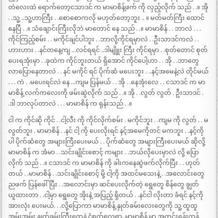
တဲလေးထဲ ရောက်တော့ငသာဒင် က မာမာစိန့်ဖက် ကို လှည့်လိုက် သည် . .။ အို
. .သူ့ ..သူ့ဟာကြီး . .စောစောကလို မဟုတ်တော့ဘူး .. ။ မတ်မတ်ကြီး ထောင်
နေပြီ . .။ သံချောင်းကြီးလိုဘဲ မာတောင် နေ သည် . .။ မာမာစိန် . . ဘာလဲ . . .
ကိုင်ကြည့်စမ်း . . မကိုင်ချင်ပါဘူး . .ဘာလို့ကိုင်ရမှာလဲ . .ဦးသာဒင်ကလဲ . .
ဟားဟား . .နင်တနေ့ကျ …လင်ရရင် ..ဒါမျိုူး ကြီး ကိုင်ရမှာ . .စုတ်တောင် စုတ်
ပေးရအုံးမှာ . .ခုထဲက ကိုင်ဘူးတယ် ရှိအောင် ကိုင်ပေါ့ဟာ . . အို . .ဘာတွေ
လာပြောနေတာလဲ . . နင် မကိုင် ရင် ပိုက်ဆံ မပေးဘူး . ..နင့်အမေနဲ့လဲ တိုင်မယ်
. . . ကဲ . .မပေးရင်လဲ နေ …ကျမ ပြန်မယ် . . အို . .နေအုံးလေ . . ငသာဒင် က မာ
မာစိန့် လက်ကလေးကို ဖမ်းဆွဲလိုက် သည် . .။ အို . .လွတ် လွတ် . ဦးသာဒင် .
.ဒါ ဘာလုပ်တာလဲ . . . မာမာစိန် က ရုန်းသည် . .။
ငါ က ကိုင်ဆို ကိုင် . .ငါ့လီး ကို ကိုင်လိုက်စမ်း . မကိုင်ဘူး . .ကျမ ကို လွတ် . . မ
လွတ်ဘူး . မာမာစိန် . .နင် ငါ့ ကို ပေးလိုးရင် နင့်အမေကိုတင် မကဘူး . .နင့်ကို
ပါ ပိုက်ဆံတွေ အများကြီးပေးမယ် . . ပိုက်ဆံတွေ အများကြီးပေးမယ် ဆိုလို့
မာမာစိန် က အံမာ . .သင်းချိုင်းစောင့် ကများ . .ဘယ်လိုပေးမှာလဲ လို့ ပြော
လိုက် သည် . .။ ငသာဒင် က မာမာစိန် ကို ခါးကနေဆွဲဖက်လိုက်ပြီး . . ဟုတ်
တယ် . .မာမာစိန် . .သင်းချိုင်းစောင့် မို့ ငါ့ကို အထင်မသေးနဲ့ . .အလောင်းတွေ
ညဖက် ပြန်ဖေါ်ပြီး . .အလောင်းမှာ ဆင်ပေးလိုက်တဲ့ ရွေတွေ စိန်တွေ ချွတ်
ယူထားတာ . .ငါ့မှာ ရွေတွေ အိုးနဲ့ အပြည့် ရှိတယ် . .နင်ငါ လိုးတာ ခံရင် နင့်ကို
အားလုံး ပေးမယ်. . .လို့ပြောကာ မာမာစိန့် နှုတ်ခမ်းလေးတွေကို သူ့ ထူထူ
အမ်းအမ်း နှုတ်ခမ်းကြီးတွေနဲ့ ငုံစုတ်လေရာ..မာမာစိန် မှာ အတင်းရုန်းကန်