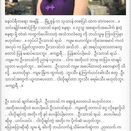
နေဝင်ရီတရော အချိန် . . . မြို့စွန် က သုသာန် တစပြင် ထဲက တဲကလေး …။
သင်းချိုင်းစောင့်ကြီး ငသာဒင် နေတဲ့ နေရာ. .။ လူသူ အရောက်အပေါက် နဲတဲ့
နေရာ မို့ တဲထဲ ကထွက်ပေါ်လာတဲ့ အသံဘလံတွေ ကို ဘယ်သူမှ ကြားကြမှာ
မဟုတ်ပေ . .။ လုပ်ပါ ဦးသာဒင် ရယ် . . ကျမ ယောင်္ကျား ကိုအေးမောင် ကလဲ
အလုပ် က ပြုတ်သွားတာ ဦးသာဒင်လဲ အသိဘဲ . . နင် အရင်ယူထားတာတွေ
တောင် ပြန် မဆပ်သေးဘူး . .ကျော့ရီ . .. ပြန်ဆပ်ပါ့မယ် . .ဦးသာဒင် ရယ် .
.ကျမ က ဦးသာဒင်ကို ညာမဲ့ လူလား . . ငါက အတိုးလဲ ဘာမှ တပြား တချပ်
ယူတာ မဟုတ်ဘူး .. အင်းလေ . .ဦးသာဒင် ကျမ အပေါ်ထားတဲ့ စေတနာကို သိ
လို့ . .ဟောဟိုမှာ . ကျမ ခြံက ထွက်တဲ့. .ဘူးသီး နဲ့ ကြက်ဟင်းခါးသီး တွေ ..ဦး
သာဒင်အတွက် ယူလာပေးတာ . . ငါလိုချင်တာ ဘူးသီး ခရမ်းသီး မဟုတ်ဘူး .
.ကျော့ရီ . .။
ဦး သာဒင် ချက်စားဖို့ပါ . .ဦးသာဒင် က ဈေးနဲ့ ဝေးတယ် မဟုတ်လား .
.အတိုးပေးဆိုလဲ ပေးပါ့မယ် ဦးသာဒင်ရယ် . .ကျမတို့ တကယ် ငွေ လိုနေလို့ပါ
. . ငါလိုချင်တဲ့ အတိုး ကို နင် ပေးနိုင်ပါ့မလား . . ဦးသာဒင် ရယ် . .ပေးပါမယ်
ဆိုမှ . .ဟင်းဟင်း . . ငါလိုချင်တဲ့ အတိုး က ပိုက်ဆံ မဟုတ်ဘူး . .
ပြောပြောဆိုဆို သူမ ရဲ့ ခါးကို ဘယ်လက်နဲ့ သိမ်းဖက်ဆွဲကာ ..ညာလက် က