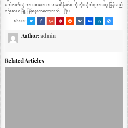
ပက်လက်လှဲ ကာ စောစော က မာမာစိန်လေး ကို လိုးလိုက်ရတာတွေ ပြန်လည်
စဉ်းစား စမြုံ့ ပြန်နေလေတော့သည် . . ပြီး။
Share:
Author:
admin
Related Articles