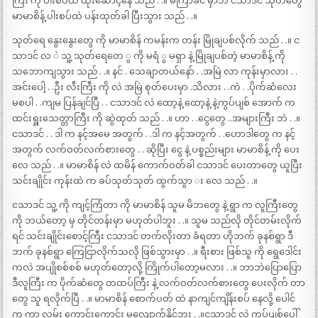
ကြီး ကို ပါးစပ်ထဲ ထိုးဆောင့်နေ သည် . .။ မကြာခင် မှာဘဲ ငသာဒင် သုတ်တွေ
မာမာစိန့် ပါးစပ်ထဲ ပန်းထုတ်ခါ ပြီးသွား သည် . .။
သုတ်ရေ နွေးနွေးတွေ ကို မာမာစိန် ကမန်းက တန်း မြိုချပစ်လိုက် သည် . .။ င
သာဒင် လ ဲ သူ့ သုတ်ရေတေ ွ ကို မရံ ွ မရှာ နဲ့ မြိုချပစ်တဲ့ မာမာစိန့် ကို
သဘောကျသွား သည် . .။ နင် . သေချာတယ်နော် . .အမြဲ လာ ကုန်းမှာလား . .
အင်းပေါ့ . .ဦး လီးကြီး ကို လဲ အမြဲ စုတ်ပေးမှာ .သိလား . .ကဲ . .ပိုက်ဆံလေး
မစပါ . .ကျမ ပြန်ချင်ပြီ . . ငသာဒင် လဲ ထော့နဲ့ ထော့နဲ့ နဲ့ကွပ်ပျစ် အောက် က
ထင်းရှူးသေတ္တာကြီး ကို ဆွဲထုတ် သည် . .။ ဟာ . .ငွေတွေ ..အများကြီး ဘဲ . .။
ငသာဒင် . . ဒါ က နင့်အမေ အတွက် . .ဒါ က နင့်အတွက် . .ဟောဒါတွေ က နင့်
အတွက် လက်ဝတ်လက်စားတွေ . . ဆိုပြီး ငွေ နဲ့ ပစ္စည်းများ မာမာစိန့် ကို ပေး
လေ သည် . .။ မာမာစိန် လဲ ထမိန် ကောက်ဝတ်ခါ ငသာဒင် ပေးတာတွေ ယူပြီး
သင်းချိုင်း ကုန်းထဲ က ခပ်သုတ်သုတ် ထွက်သွာ း လေ သည် . .။
ငသာဒင် သူ့ ကို ကျင့်ကြံတာ ကို မာမာစိန် သူမ မိဘတွေ နဲ့ ရွာ က လူကြီးတွေ
ကို ဘယ်တော့ မှ တိုင်တန်းမှာ မဟုတ်ပါဘူး . .။ သူမ သည်လို တိုင်တမ်းလိုက်
ရင် သင်းချိုင်းစောင့်ကြီး ငသာဒင် တက်လိုးတာ ခံရတာ ဟိုဘက် ခုနစ်ရွာ ဒီ
ဘက် ခုနစ်ရွာ ကြေငြာလိုက်သလို ဖြစ်သွားမှာ . .။ ရီးစား ဖြစ်သူ ကို ရွေဒေါင်း
ကလဲ အပျိုစစ်စစ် မဟုတ်တော့လို့ ကြိုက်ပါတော့မလား . .။ ဘာဘဲပြောပြော
ဒီလူကြီး က ပိုက်ဆံတွေ တထပ်ကြီး နဲ့ လက်ဝတ်လက်စားတွေ ပေးလိုက် တာ
တွေ သူ ရလိုက်ပြီ . .။ မာမာစိန် စောက်ပတ် ထဲ နာကျင်ကျိန်းစပ် နေလို့ ပေါင်
ကွ ကာ လမ်း ကောင်းကောင်း မလျောက်နိုင်ဘူး . .။ငသာဒင် လဲ ကွပ်ပျစ်ပေါ်