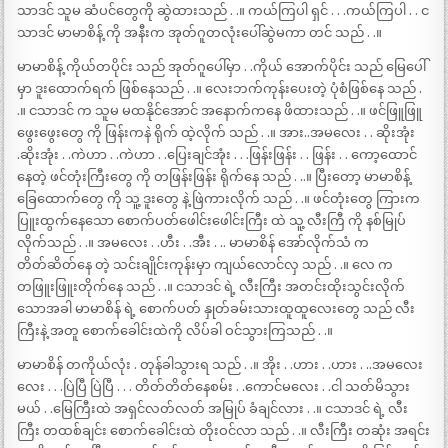
သာဒင် သူမ ဆံပင်တွေကို ဆွဲထားသည် . .။ ကယ်ကြပါ ရှင် . . .ကယ်ကြပါ . . င
သာဒင် မာမာစိန့် ကို အနီးက အုတ်ဂူတလုံးပေါ်ဆွဲမကာ တင် သည် . .။
မာမာစိန့် ကိုယ်တပိုင်း သည် အုတ်ဂူပေါ်မှာ . .ကိုယ် အောက်ပိုင်း သည် မြေပေါ်
မှာ ဒူးထောက်ရက် ဖြစ်နေသည် . .။ လေးဘက်ကုန်းပေးတဲ့ ပုံစံဖြစ်နေ သည် .
.။ ငသာဒင် က သူမ မထနိုင်အောင် အနောက်ကနေ ဖိထားသည် . .။ ဖင်ဖြူဖြူ
ဖွေးဖွေးတွေ ကို ဖြန်းကနဲ ရိုက် ထဲ့လိုက် သည် . .။ အား..အမလေး . . ဆိုးအုံး
.ဆိုးအုံး . .ကဲဟာ . .ကဲဟာ . .ပြေးချင်အုံး . . .ဖြန်းဖြန်း . . ဖြန်း . . ကော့ထောင်
နေတဲ့ ဖင်တုံးကြီးတွေ ကို တဖြန်းဖြန်း ရိုက်နေ သည် . ..။ ပြီးတော့ မာမာစိန့်
ခြေထောက်တွေ ကို သူ့ ဒူးတွေ နဲ့ ဖြဲကားလိုက် သည် . .။ ဖင်တုံးတွေ ကြားက
ပြူးထွက်နေသော စောက်ပတ်ဖေါင်းဖေါင်းကြီး ထဲ သူ့ လီးကြီ ကို နစ်မြုပ်
လိုက်သည် . .။ အမလေး . .ဟီး . .အီး . .. မာမာစိန် အော်လိုက်သံ က
တိတ်ဆိတ်နေ တဲ့ သင်းချိုင်းကုန်းမှာ ကျယ်လောင်လှ သည် . .။ လေ က
တဖြူးဖြူးတိုက်နေ သည် . .။ ငသာဒင် ရဲ့ လီးကြီး အတင်းထိုးသွင်းလိုက်
သောအခါ မာမာစိန် ရဲ့ စောက်ပတ် နှုတ်ခမ်းသားထူထူလေးတွေ သည် လီး
ကြီးနဲ့ အတူ စောက်ခေါင်းထဲကို လိပ်ခါ ဝင်သွားကြသည် . .။
မာမာစိန် တကိုယ်လုံး . တုန်ခါသွားရ သည် . .။ အိုး . .ဟား . .ဟား . ..အမလေး
လေး . . .ပြဲပြီ ပြဲပြီ . . . တိတ်တိတ်နေစမ်း . .ကောင်မလေး . .ငါ သတ်မိသွား
မယ် . .မြေကြီးထဲ အရှင်လတ်လတ် အမြုပ် ခံချင်လား . .။ ငသာဒင် ရဲ့ လီး
ကြီး တထစ်ချင်း စောက်ခေါင်းထဲ တိုးဝင်လာ သည် . .။ လီးကြီး တဆုံး အရင်း