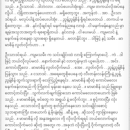
က ငွေစက္ကူတထပ် ကို ထုတ်ယူ ကာ ပေးလိုက် သည် . .။ ညွန့်ညွန့်စိန် က ရေ
သည် . .။ ဦးသာဒင် . .ဒါဘဲလား . .ထပ်ပေးပါအုံးရှင် . .ကျမ တကယ်လိုအပ်နေ
လို့ပါ . . ငါ့ရှိတာအကုန်ပေးတာဘဲ . .မရှိတော့ဘူး . .အကုန်ဘဲ . . အာ . .ဦးသာ
ဒင်ရယ် . မလုပ်ပါနဲ့ ထပ်ပေးပါအုံး . .. ညွန့်ညွန့်စိန် ရှိရင်ပေးတယ် . .တကယ် မ
ရှိတော့ဘူး . .အဲ . .နင်လိုချင်ရင် မနက်ဖန်ညနေ လာခဲ့ . .ငါ မနက်ဖန်နေ့လည် မှာ
ချမဲ့အသုဘအတွက် ရစရာရှိတယ် . .နင်လာခဲ့ . .ငါ ပေးမယ် . . ကျမလင် နဲ့
မနက်ဖန် တနေရာ သွားစရာ ရှိနေတယ် . .မလာနိုင်ဘူး . . ဒါဖြင့် နင့် သမီး . .မာ
မာစိန် လွတ်လိုက်ဟာ . . ။
ဦးသာဒင်ရယ် . .ကျမသမီး က သင်းချိုင်းထဲ လာဖို့ ကြောက်မှာပေါ့ . . ကဲ . .ဒါ
ဖြင့် ဘယ်လိုလုပ်မလဲ . .နောက်တခါ နင် လာကုန်းမှဘဲ ယူပေါ့ဟာ . . . အင်း .
.ကောင်းပြီလေ . .မာမာစိန် လွတ်လိုက်မယ် . . အေး . .လွတ်လိုက် . . ညွန့်ညွန့်စိန်
ပြန်သွား သည် . .။ ငသာဒင် . .အရေတွေစိုပေနေ တဲ့ လီးတန်းလန်းကြီးနဲ့ ညွန့်
ညွန့်စိန် ထွက်သွားရာကို ငေးကြည့်နေရင်း . .မာမာစိန် ဆိုတဲ့ ကောင်မလေး
မနက်ဖန်လာမည် ကို ကြိုတင် မှန်းဆ နေပေ သည် . .။ မာမာစိန် သည် ဖြူဖွေး
တောင့်တင်းပြီး . .သွက်လက်ချက်ခြာသော ကောင်မလေးတယောက် ဖြစ်
သည် . .။ မာမာစိန်ရဲ့ ဖင်တွေ က အရွယ် နဲ့ မလိုက်ဘူး . .။ စွင့်ကားပြီး လုံး
နေသည် . .။ငသာဒင်လို ရွတ်တွ စုတ်ပြတ်နေသော သင်းချိုင်းစောင့်
သုဘရာဇာကြီး တယောက် နဲ့ မိုးနဲ့မြေ . .ဆီနဲ့ ရေ . .ဆိုသလို ကွာခြားနေပေ
သည် . .။ မာမာစိန် လို အနုအရွလေး ကို လိုးလိုက်ရရင် ဘယ်လောက်များ
ကောင်းလိုက်မလဲ ဆိုတဲ့ အတွေး က ..အခုဘဲ လိုးပြီးလို့ ငိုက်ကျလာတဲ့ လီး