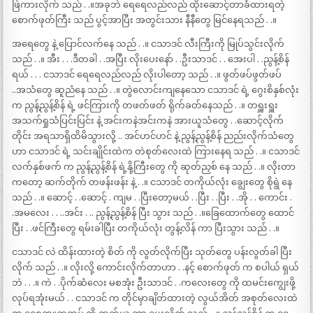
ဖြဲကားလိုက် သည် . .။အခုဘဲ ရေရေလည်လည် ထိုးဆောင့်တာခံထားရတဲ့
စောက်ဖုတ်ကြီး သည် ပွင့်အာပြီး အတွင်းသား နီနီတွေ မြင်နေရသည် . .။
အရေတွေ နဲ့ ပြောင်လက်နေ သည် . .။ ငသာဒင် လီးကြီးကို မြုပ်သွင်းလိုက်
သည် . .။ အီး . . .ဒီတခါ . .အပြီး လိုးပေးနော် . .ဦးသာဒင် . . အေးပါ . .ညွန့်စိန်
ရယ် . . . ငသာဒင် ရေရေလည်လည် လိုးပါတော့ သည် . .။ ဖွတ်ဖပ်ဖွတ်ဖပ်
..အသံတွေ ဆူညံနေ သည် . .။ တွဲလောင်းကျနေသော ငသာဒင် ရဲ့ ဂွေးစိနှစ်လုံး
က ညွန့်ညွန့်စိန် ရဲ့ ဖင်ကြားကို တဖတ်ဖတ် ရိုက်ခတ်နေသည် . .။ တရှူးရှူး
အသက်ရှုသံပြင်းပြင်း နဲ့ အင်းကနဲအင်းကနဲ အားယူသံတွေ . .ဆောင့်လိုက်
တိုင်း အရသာရှိထိမိသွားလို့ .. အင်ဟင်ဟင် နဲ့ ညွန့်ညွန့်စိန် ညည်းလိုက်သံတွေ
ဟာ ငသာဒင် ရဲ့ သင်းချိုင်းထဲက တဲစုတ်လေးထဲ ကြားနေရ သည် . .။ ငသာဒင်
လက်နှစ်ဖက် က ညွန့်ညွန့်စိန် ရဲ့နို့ကြီးတွေ ကို ဆုတ်ညှစ် နေ သည် . .။ လိုးတာ
ကတော့ ဆက်တိုက် တဖန်းဖန်း နဲ့ . .။ ငသာဒင် တကိုယ်လုံး ချွေးတွေ စိုရွဲ နေ
သည် . .။ ဆောင့် . .ဆောင့် . ကျမ . .ပြီးတော့မယ် . .ပြီး . .ပြီး . .အို . . ကောင်း .
.အမလေး . . ..အင်း . .. ညွန့်ညွန့်စိန် ပြီး သွား သည် . .။ခြေထောက်တွေ ထောင်
ပြီး . .ဖင်ကြီးတွေ ရမ်းခါပြီး တကိုယ်လုံး တွန့်လိန် ကာ ပြီးသွား သည် . .။
ငသာဒင် လဲ ထိန်းထားတဲ့ စိတ် ကို လွတ်လိုက်ပြီး သုတ်တွေ ပန်းလွတ်ခါ ပြီး
လိုက် သည် . .။ လိုးလို့ ကောင်းလိုက်တာဟာ . .နင့် စောက်ဖုတ် က စပါယ် ရှယ်
ဘဲ . . .။ ကဲ . .ပိုက်ဆံလေး မစအုံး ဦးသာဒင် . .ကလေးတွေ ကို ထမင်းကျွေးဖို့
လုပ်ရအုံးမယ် . . ငသာဒင် က တိုင်မှာချိတ်ထားတဲ့ လွယ်အိတ် အစုတ်လေးထဲ