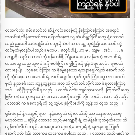
တသက်လုံး မဖီးမသင်ဘဲ ဆီနဲ့ ကင်းဝေးခဲ့လို့ နီကြောင်ကြောင် အရောင်
အဆင်းနဲ့ လိန်ကောက်ကာ ခြောက်နေတဲ့ သူ့ ဆံပင်ရှည်ကြီးတွေ နဲ့ ငသာဒင်
သည် ညအခါ သင်းချိုင်းထဲ တွေ့လိုက်ပါ က တစ္ဆေ သူရဲကြီးတကောင် လို့
ထင်မှတ်မှားနိုင်ပါ သည် ။ မလုပ် . .မလုပ်ပါနဲ့ . .ကျမ . .ကျမ . .အင် . . .. . . မ
ကျော့ရီ သည် ငသာဒင် ကို ရုန်းကန်ဖို့ ကြိုးစားပေမဲ့ သန်မာတဲ့ ငသာဒင် ရဲ့
လက်တွေ သည် သူမ ခါးကို စပါးကြီး မြွေကြီးလို ရုန်းမရအောင် . .ရစ်ပတ်
ထားနေပြီး . .သူမပေါင်ကြား က ခုံးမို့နေသော ရတနာရွေကြုတ် စောက်ဖုတ်
ကို ကိုင်နေသော ငသာဒင် ရဲ့ လက်ချောင်း တုတ်တုတ် ကြီးတွေ ဟာ စောက်
ဖုတ် နှုတ်ခမ်းသားတွန့်တွန့်လေးတွေ ကို ပွတ်သပ်လိုက်တာ ခံရတာကြောင့်
အင် . .. ဆိုပြီးညည်းမိရ သည် . .။ တကိုယ်လုံး ကျင်သွားသလို . ကြက်သီးတွေ
ဖြန်းကနဲ ထသွားရ သည် . .။ လာ . .အတိုးအဖြစ် လိုး . .မယ် . . အာ . .ဟို . .ဟို .
. ငသာဒင် က မကျော့ရီ ကို သူ့ ကွပ်ပျစ်ကြီးပေါ်ကို တွန်းလှဲ လိုက် သည် . .။
ရုန်းမနေပါနဲ့ ကျော့ရီ ရယ် . .နင့်အတွက် လိုးတယ်ဆို တာ ဆန်းတော့တာမှ
မဟုတ်တာ … ဆိုပြီး ငသာဒင် သည် မကျော့ရီ ရဲ့ ထမိန်နွမ်းစုတ်စုတ်လေး ကို
လှန်တင်လိုက် သည် . .။ အမွေးမဲမဲ များ နဲ့ မကျော့ရီ ရဲ့ ရတနာရွေကြုတ်
စောက်ဖုတ် ကြီး ဘွားကနဲ ထင်းကနဲ ပေါ်လာ သည် . .။ ငသာဒင် သည် ဖျတ်က