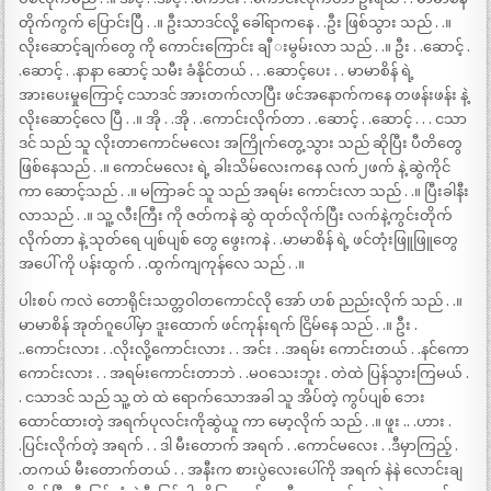
တိုက်ကွက် ပြောင်းပြီ . .။ ဦးသာဒင်လို့ ခေါ်ရာကနေ . .ဦး ဖြစ်သွား သည် . .။
လိုးဆောင့်ချက်တွေ ကို ကောင်းကြောင်း ချီ းမွမ်းလာ သည် . .။ ဦး . .ဆောင့် .
.ဆောင့် . .နာနာ ဆောင့် သမီး ခံနိုင်တယ် . . .ဆောင့်ပေး . . မာမာစိန် ရဲ့
အားပေးမှုကြောင့် ငသာဒင် အားတက်လာပြီး ဖင်အနောက်ကနေ တဖန်းဖန်း နဲ့
လိုးဆောင့်လေ ပြီ . .။ အို . .အို . .ကောင်းလိုက်တာ . .ဆောင့် . .ဆောင့် . . . ငသာ
ဒင် သည် သူ လိုးတာကောင်မလေး အကြိုက်တွေ့သွား သည် ဆိုပြီး ပီတိတွေ
ဖြစ်နေသည် . .။ ကောင်မလေး ရဲ့ ခါးသိမ်လေးကနေ လက်၂ဖက် နဲ့ ဆွဲကိုင်
ကာ ဆောင့်သည် . .။ မကြာခင် သူ သည် အရမ်း ကောင်းလာ သည် . .။ ပြီးခါနီး
လာသည် . .။ သူ့ လီးကြီး ကို ဇတ်ကနဲ ဆွဲ ထုတ်လိုက်ပြီး လက်နဲ့ကွင်းတိုက်
လိုက်တာ နဲ့ သုတ်ရေ ပျစ်ပျစ် တွေ ဖွေးကနဲ . .မာမာစိန် ရဲ့ ဖင်တုံးဖြူဖြူတွေ
အပေါ် ကို ပန်းထွက် . .ထွက်ကျကုန်လေ သည် . .။
ပါးစပ် ကလဲ တောရိုင်းသတ္တဝါတကောင်လို အော် ဟစ် ညည်းလိုက် သည် . .။
မာမာစိန် အုတ်ဂူပေါ်မှာ ဒူးထောက် ဖင်ကုန်းရက် ငြိမ်နေ သည် . .။ ဦး .
..ကောင်းလား . .လိုးလို့ကောင်းလား . . အင်း . .အရမ်း ကောင်းတယ် . .နင်ကော
ကောင်းလား . . အရမ်းကောင်းတာဘဲ . .မဝသေးဘူး . တဲထဲ ပြန်သွားကြမယ် .
. ငသာဒင် သည် သူ့ တဲ ထဲ ရောက်သောအခါ သူ အိပ်တဲ့ ကွပ်ပျစ် ဘေး
ထောင်ထားတဲ့ အရက်ပုလင်းကိုဆွဲယူ ကာ မော့လိုက် သည် . .။ ဖူး .. .ဟား .
.ပြင်းလိုက်တဲ့ အရက် . . ဒါ မီးတောက် အရက် . .ကောင်မလေး . .ဒီမှာကြည့် .
.တကယ် မီးတောက်တယ် . . အနီးက စားပွဲလေးပေါ်ကို အရက် နဲနဲ လောင်းချ