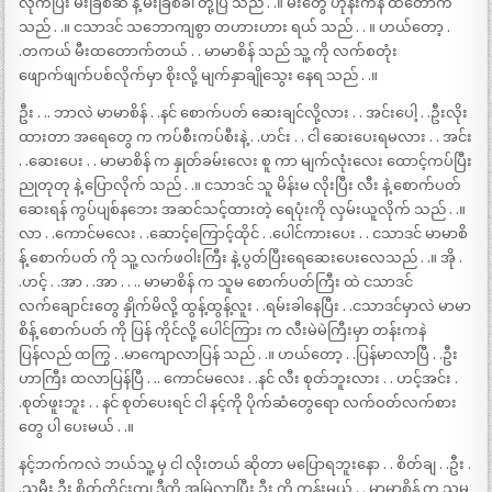
လိုက်ပြီး မီးခြစ်ဆံ နဲ့ မီးခြစ်ခါ တို့ပြ သည် . .။ မီးတွေ ဟုန်းကနဲ ထတောက်
သည် . .။ ငသာဒင် သဘောကျစွာ တဟားဟား ရယ် သည် . . ။ ဟယ်တော့ .
.တကယ် မီးထတောက်တယ် . . မာမာစိန် သည် သူ့ ကို လက်စတုံး
ဖျောက်ဖျက်ပစ်လိုက်မှာ စိုးလို့ မျက်နှာချိုသွေး နေရ သည် . .။
ဦး . .. ဘာလဲ မာမာစိန် . .နင် စောက်ပတ် ဆေးချင်လို့လား . . အင်းပေါ့ . .ဦးလိုး
ထားတာ အရေတွေ က ကပ်စီးကပ်စီးနဲ့ . .ဟင်း . . ငါ ဆေးပေးရမလား . . အင်း
. .ဆေးပေး . . မာမာစိန် က နှုတ်ခမ်းလေး စူ ကာ မျက်လုံးလေး ထောင့်ကပ်ပြီး
ညုတုတု နဲ့ ပြောလိုက် သည် . .။ ငသာဒင် သူ မိန်းမ လိုးပြီး လီး နဲ့ စောက်ပတ်
ဆေးရန် ကွပ်ပျစ်နဘေး အဆင်သင့်ထားတဲ့ ရေပုံးကို လှမ်းယူလိုက် သည် . .။
လာ . .ကောင်မလေး . .ဆောင့်ကြောင့်ထိုင် . .ပေါင်ကားပေး . . ငသာဒင် မာမာစိ
န့် စောက်ပတ် ကို သူ့ လက်ဖဝါးကြီး နဲ့ ပွတ်ပြီးရေဆေးပေးလေသည် . .။ အို .
.ဟင့် . .အာ . .အာ . . .. မာမာစိန် က သူမ စောက်ပတ်ကြီး ထဲ ငသာဒင်
လက်ချောင်းတွေ နှိုက်မိလို့ ထွန့်ထွန့်လူး . .ရမ်းခါနေပြီး . .ငသာဒင်မှာလဲ မာမာ
စိန့် စောက်ပတ် ကို ပြန် ကိုင်လို့ ပေါင်ကြား က လီးမဲမဲကြီးမှာ တန်းကနဲ
ပြန်လည် ထကြွ . .မာကျောလာပြန် သည် . .။ ဟယ်တော့ . .ပြန်မာလာပြီ . .ဦး
ဟာကြီး ထလာပြန်ပြီ . .. ကောင်မလေး . .နင် လီး စုတ်ဘူးလား . . ဟင့်အင်း .
.စုတ်ဖူးဘူး . . နင် စုတ်ပေးရင် ငါ နင့်ကို ပိုက်ဆံတွေရော လက်ဝတ်လက်စား
တွေ ပါ ပေးမယ် . .။
နင့်ဘက်ကလဲ ဘယ်သူ့ မှ ငါ လိုးတယ် ဆိုတာ မပြောရဘူးနော . . စိတ်ချ . .ဦး .
.သမီး ဦး စိတ်တိုင်းကျ ဒီကို အမြဲလာပြီး ဦး ကို ကုန်းမယ် . . မာမာစိန် က သူမ