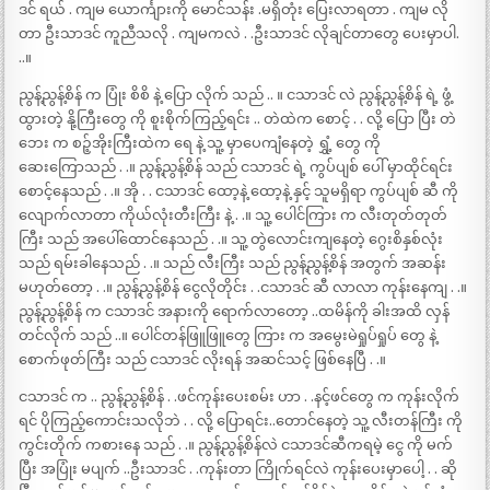
ဒင် ရယ် . ကျမ ယောင်္ကျားကို မောင်သန်း .မရှိတုံး ပြေးလာရတာ . ကျမ လို
တာ ဦးသာဒင် ကူညီသလို . ကျမကလဲ . .ဦးသာဒင် လိုချင်တာတွေ ပေးမှာပါ.
..။
ညွန့်ညွန့်စိန် က ပြုံး စိစိ နဲ့ ပြော လိုက် သည် .. ။ ငသာဒင် လဲ ညွန့်ညွန့်စိန် ရဲ့ ဖွံ့
ထွားတဲ့ နို့ကြီးတွေ ကို စူးစိုက်ကြည့်ရင်း .. တဲထဲက စောင့် . . လို့ ပြော ပြီး တဲ
ဘေး က စဉ့်အိုးကြီးထဲက ရေ နဲ့ သူ့ မှာပေကျံနေတဲ့ ရွှံ့ တွေ ကို
ဆေးကြောသည် . .။ ညွန့်ညွန့်စိန် သည် ငသာဒင် ရဲ့ ကွပ်ပျစ် ပေါ် မှာထိုင်ရင်း
စောင့်နေသည် . .။ အို . . ငသာဒင် ထော့နဲ့ ထော့နဲ့ နှင့် သူမရှိရာ ကွပ်ပျစ် ဆီ ကို
လျောက်လာတာ ကိုယ်လုံးတီးကြီး နဲ့ . .။ သူ့ ပေါင်ကြား က လီးတုတ်တုတ်
ကြီး သည် အပေါ်ထောင်နေသည် . .။ သူ့ တွဲလောင်းကျနေတဲ့ ဂွေးစိနှစ်လုံး
သည် ရမ်းခါနေသည် . .။ သည် လီးကြီး သည် ညွန့်ညွန့်စိန် အတွက် အဆန်း
မဟုတ်တော့ . .။ ညွန့်ညွန့်စိန် ငွေလိုတိုင်း . .ငသာဒင် ဆီ လာလာ ကုန်းနေကျ . .။
ညွန့်ညွန့်စိန် က ငသာဒင် အနားကို ရောက်လာတော့ ..ထမိန်ကို ခါးအထိ လှန်
တင်လိုက် သည် ..။ ပေါင်တန်ဖြူဖြူတွေ ကြား က အမွေးမဲရှုပ်ရှုပ် တွေ နဲ့
စောက်ဖုတ်ကြီး သည် ငသာဒင် လိုးရန် အဆင်သင့် ဖြစ်နေပြီ . .။
ငသာဒင် က .. ညွန့်ညွန့်စိန် . .ဖင်ကုန်းပေးစမ်း ဟာ . .နင့်ဖင်တွေ က ကုန်းလိုက်
ရင် ပိုကြည့်ကောင်းသလိုဘဲ . . လို့ ပြောရင်း..တောင်နေတဲ့ သူ့ လီးတန်ကြီး ကို
ကွင်းတိုက် ကစားနေ သည် . .။ ညွန့်ညွန့်စိန်လဲ ငသာဒင်ဆီကရမဲ့ ငွေ ကို မက်
ပြီး အပြုံး မပျက် ..ဦးသာဒင် . .ကုန်းတာ ကြိုက်ရင်လဲ ကုန်းပေးမှာပေါ့ . . ဆို