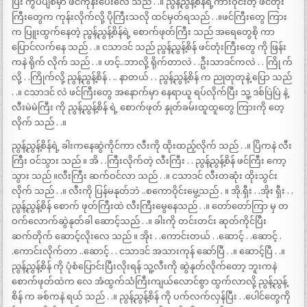
ပြီး ကွပ်ပျစ်မှာ ဖင်ကုန်းပေးလေ သည် . .။ ညွန့်ညွန့်စိန်ရဲ့ကားဝိုင်းတဲ့ ဖင်တုံး
ကြီးတွေက ကုန်းလိုက်လို့ ပိုကြီးသလို ထင်မှတ်ရသည် . .။ဖင်ကြီးတွေ ကြား
က ပြူးထွက်နေတဲ့ ညွန့်ညွန့်စိန်ရဲ့ စောက်ဖုတ်ကြီး သည် အရေတွေစို ကာ
ပြောင်လက်နေ သည် . .။ ငသာဒင် သည် ညွန့်ညွန့်စိန် ဖင်တုံးကြီးတွေ ကို ဖြန်း
ကနဲ ရိုက် လိုက် သည် . .။ ဟင့်..ဘာလို့ ရိုက်တာလဲ . .ဦးသာဒင်ကလဲ . . ကြို က်
လို့ . .ကြိုက်လို့ ညွန့်ညွန့်စိန် . .. နာတယ် . . ညွန့်ညွန့်စိန် က ညုတုတုနဲ့ ပြော သည်
. .။ ငသာဒင် လဲ ဖင်ကြီးတွေ အနောက်မှာ နေရာယူ ရပ်လိုက်ပြီး သူ့ ဒစ်ပြဲပြဲ နဲ့
လီးမဲမဲကြီး ကို ညွန့်ညွန့်စိန် ရဲ့ စောက်ဖုတ် နှုတ်ခမ်းထူထူတွေ ကြားကို တေ့
လိုက် သည် . .။
ညွန့်ညွန့်စိန်ရဲ့ ခါးကနေဆွဲကိုင်ကာ လီးကို ထိုးထည့်လိုက် သည် . .။ ပြိကနဲ လီး
ကြီး ဝင်သွား သည် ။ အိ . .ကြီးလိုက်တဲ့ လီးကြီး . . ညွန့်ညွန့်စိန် ဖင်ကြီး ကော့
သွား သည် ။လီးကြီး ဆက်ဝင်လာ သည် . .။ ငသာဒင် လီးတဆုံး ထိုးသွင်း
လိုက် သည် . .။ လီးကို ပြန်မနုတ်ဘဲ ..စကောဝိုင်းမွေ့သည် . ။ အို.ရှီး . .အိုး ရှီး . .
ညွန့်ညွန့်စိန် စောက် ဖုတ်ကြီးထဲ လီးကြီးမွေနေသည် . .။ တော်တော်ကြာ မှ တ
ဝက်လောက်ဆွဲနုတ်ခါ ဆောင့်သည် . .။ ခါးကို တင်းတင်း ဆုတ်ကိုင်ပြီး
ဆက်တိုက် ဆောင့်လိုးလေ သည် ။ အိုး . .ကောင်းတယ် . .ဆောင့် . .ဆောင့် .
.ကောင်းလိုက်တာ ..ဆောင့် . . ငသာဒင် အသားကုန် ဆော်ပြီ . .။ ဆောင့်ပြီ . .။
ညွန့်ညွန့်စိန် ကို ပုံစံပြောင်းပြီးလိုးရန် သူ့လီးကို ဆွဲနုတ်လိုက်တော့ ဘူးကနဲ
စောက်ဖုတ်ထဲက လေ အံထွက်သံကြီးကျယ်လောင်စွာ ထွက်လာလို့ ညွန့်ညွန့်
စိန် က ခစ်ကနဲ ရယ် သည် . .။ ညွန့်ညွန့်စိန် ကို ပက်လက်လှန်ပြီး . .ပေါင်တွေကို