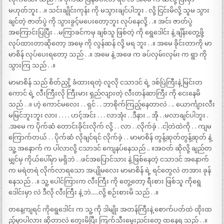
မဟုတ်ဘူး . .။ သင်းချိုင်းကုန်း ကို မသွားချင်ပါဘူး . လို့ ငြင်းမိလို့ သူမ သွား
ချင်တဲ့ ဇာတ်ပွဲ ကို သွားခွင့်မပေးတော့ဘူး လုပ်နေလို့ . .။ အင်း ဇာတ်ပွဲ
အကြောင်းပြပြီး . .မကြာခင်ကမှ ချစ်သူ ဖြစ်တဲ့ ကို ရွေဒေါင်း နဲ့ ချိန်းတွေ့ဖို့
လုပ်ထားတာဆိုတော့ အမေ့ ကို လွန်ဆန် လို့ မရ ဘူး . .။ အမေ ခိုင်းတာကို မာ
မာစိန် လုပ်ပေးရတော့ သည် . .။ အမေ နဲ့ အဖေ က ခပ်လှမ်းလှမ်း က ရွာ ကို
သွားကြ သည် . .။
မာမာစိန် သည် စိတ်ညှို့ ခံထားရတဲ့ လူလို ငသာဒင် ရဲ့ ဒစ်ပြဲကြီးနဲ့ မြင်းတ
ကောင် ရဲ့ လီးကြီးလို ကြီးမား ရှည်လျားတဲ့ လီးတန်ဆာကြီး ကို ငေးနေမိ
သည် . .။ ဟဲ့ ကောင်မလေး . . ရှင် . . ဘာစိုက်ကြည့်နေတာလဲ . .. ယောင်္ကျားလီး
မမြင်ဘူးဘူး လား . . . . ဟင့်အင်း . . . လာအုံး . .ဒီနား .. အို . .မလာချင်ပါဘူး .
.အမေ က ပိုက်ဆံ တောင်းခိုင်းလိုက် လို့ . . လာ . .လိုက်ခဲ့ . .ငါ့တဲထဲကို . . ကျမ
ကြောက်တယ် . . ပိုက်ဆံ လိုချင်ရင် လိုက်ခဲ့ . . မာမာစိန် တွန့်ဆုတ်တွန့်ဆုတ် နဲ့
သူ့ အနောက် က ပါလာလို့ ငသာဒင် ကျေနပ်နေသည် .. ။အဝတ် ဆိုလို့ ချည်တ
မျှင်မှ ကိုယ်ပေါ်မှာ မရှိဘဲ . .ဖင်အပြောင်သား နဲ့ ဖြစ်နေတဲ့ ငသာဒင် အနောက်
က မရဲတရဲ လိုက်လာရသော အပျိုမလေး မာမာစိန် ရဲ့ ရင်တွေလဲ တအား ခုန်
နေသည် . .။ သူ့ ပေါင်ကြားက လီးကြီး ကို တွေ့တော့ ရီးစား ဖြစ်သူ ကိုရွေ
ဒေါင်းမှာ လဲ ဒီလို လီးကြီး နဲ့ ဘဲ…..လို့ စဉ်းစားမိ သည် . .။
တနေ့ကျရင် ကိုရွေဒေါင်း က သူ့ ကို ဒါမျိုး အတန်ကြီးနဲ့ စောက်ပတ်ထဲ ထိုးထ
ည့်မှာပါလား ဆိုတာလဲ တွေးမိပြီး ကြက်သီးမွေးညင်းတွေ ထနေရ သည် . .။