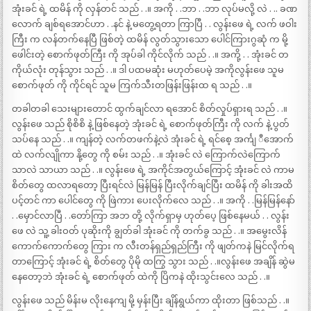
အုံးခင် ရဲ့ ထမိန် ကို လှန်တင် သည် . .။ အကို . .ဘာ . .ဘာ လုပ်မလို့ လဲ . .. ခဏ
လောက် ချစ်ရအောင်ဟာ . .နင် နဲ့ မတွေ့ရတာ ကြာပြီ . . လွန်းဖေ ရဲ့ လက် ဖဝါး
ကြီး က လန်တက်နေပြီ ဖြစ်တဲ့ ထမိန် လွတ်သွားသော ပေါင်ကြားဂွဆုံ က မို့
ဖေါင်းတဲ့ စောက်ဖုတ်ကြီး ကို အုပ်ခါ ကိုင်လိုက် သည် . .။ အကို့ . . အုံးခင် တ
ကိုယ်လုံး တုန်သွား သည် . .။ ဒါ ပထမဆုံး မဟုတ်ပေမဲ့ အကိုလွန်းဖေ သူမ
စောက်ဖုတ် ကို ကိုင်ရင် သူမ ကြက်သီးတဖြန်းဖြန်းထ ရ သည် . .။
တခါတခါ သေးများတောင် ထွက်ချင်လာ ရအောင် စိတ်လှုပ်ရှားရ သည် . .။
လွန်းဖေ သည် စိုစိစိ နဲ့ ဖြစ်နေတဲ့ အုံးခင် ရဲ့ စောက်ဖုတ်ကြီး ကို လက် နဲ့ ပွတ်
သပ်နေ သည် . .။ ကျန်တဲ့ လက်တဖက်နဲ့လဲ အုံးခင် ရဲ့ ရင်စေ့ အင်္ကျ ီအောက်
ထဲ လက်လျိုကာ နို့တွေ ကို စမ်း သည် . .။ အုံးခင် လဲ ကြောက်လဲကြောက်
သာလဲ သာယာ သည် . .။ လွန်းဖေ ရဲ့ အကိုင်အတွယ်ကြောင့် အုံးခင် လဲ ကာမ
စိတ်တွေ ထလာရတော့ ပြီးရင်လဲ မြန်မြန် ပြီးလိုက်ချင်ပြီး ထမိန် ကို ခါးအထိ
ပင့်တင် ကာ ပေါင်တွေ ကို ဖြဲကား ပေးလိုက်လေ သည် . .။ အကို . .မြန်မြန်နော်
. .မှောင်လာပြီ . .တော်ကြာ အဘ တို့ လိုက်ရှာမှ ဟုတ်ပေ့ ဖြစ်နေမယ် . . လွန်း
ဖေ လဲ သူ့ ခါးဝတ် ပုဆိုးကို ချွတ်ခါ အုံးခင် ကို တက်ခွ သည် . .။ အမွေးလိန်
ကောက်ကောက်တွေ ကြား က လီးတန်ရှည်ရှည်ကြီး ကို ဖျတ်ကနဲ မြင်လိုက်ရ
တာကြောင့် အုံးခင် ရဲ့ စိတ်တွေ ပိုမို ထကြွ သွား သည် . .။လွန်းဖေ အချိန် ဆွဲမ
နေတော့ဘဲ အုံးခင် ရဲ့ စောက်ဖုတ် ထဲကို ပြိကနဲ ထိုးသွင်းလေ သည် . .။
လွန်းဖေ သည် မိန်းမ လိုးနေကျ မို့ မှန်းပြီး ချိန်ရွယ်ကာ ထိုးတာ ဖြစ်သည် . .။