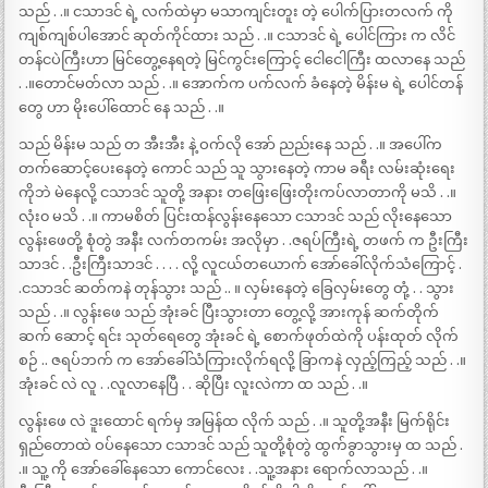
သည် . .။ ငသာဒင် ရဲ့ လက်ထဲမှာ မသာကျင်းတူး တဲ့ ပေါက်ပြားတလက် ကို
ကျစ်ကျစ်ပါအောင် ဆုတ်ကိုင်ထား သည် . .။ ငသာဒင် ရဲ့ ပေါင်ကြား က လိင်
တန်ငပဲကြီးဟာ မြင်တွေ့နေရတဲ့ မြင်ကွင်းကြောင့် ငေါငေါကြီး ထလာနေ သည်
. .။တောင်မတ်လာ သည် . .။ အောက်က ပက်လက် ခံနေတဲ့ မိန်းမ ရဲ့ ပေါင်တန်
တွေ ဟာ မိုးပေါ်ထောင် နေ သည် . .။
သည် မိန်းမ သည် တ အီးအီး နဲ့ ဝက်လို အော် ညည်းနေ သည် . .။ အပေါ်က
တက်ဆောင့်ပေးနေတဲ့ ကောင် သည် သူ သွားနေတဲ့ ကာမ ခရီး လမ်းဆုံးရေး
ကိုဘဲ မဲနေလို့ ငသာဒင် သူတို့ အနား တဖြေးဖြေးတိုးကပ်လာတာကို မသိ . .။
လုံး၀ မသိ . .။ ကာမစိတ် ပြင်းထန်လွန်းနေသော ငသာဒင် သည် လိုးနေသော
လွန်းဖေတို့ စုံတွဲ အနီး လက်တကမ်း အလိုမှာ . .ဇရပ်ကြီးရဲ့ တဖက် က ဦးကြီး
သာဒင် . .ဦးကြီးသာဒင် . . . . လို့ လူငယ်တယောက် အော်ခေါ်လိုက်သံကြောင့် .
.ငသာဒင် ဆတ်ကနဲ တုန်သွား သည် .. ။ လှမ်းနေတဲ့ ခြေလှမ်းတွေ တုံ့ . . သွား
သည် . .။ လွန်းဖေ သည် အုံးခင် ပြီးသွားတာ တွေ့လို့ အားကုန် ဆက်တိုက်
ဆက် ဆောင့် ရင်း သုတ်ရေတွေ အုံးခင် ရဲ့ စောက်ဖုတ်ထဲကို ပန်းထုတ် လိုက်
စဉ် .. ဇရပ်ဘက် က အော်ခေါ်သံကြားလိုက်ရလို့ ခြာကနဲ လှည့်ကြည့် သည် . .။
အုံးခင် လဲ လူ . .လူလာနေပြီ . . ဆိုပြီး လူးလဲကာ ထ သည် . .။
လွန်းဖေ လဲ ဒူးထောင် ရက်မှ အမြန်ထ လိုက် သည် . .။ သူတို့အနီး မြက်ရိုင်း
ရှည်တောထဲ ဝပ်နေသော ငသာဒင် သည် သူတို့စုံတွဲ ထွက်ခွာသွားမှ ထ သည် .
.။ သူ့ ကို အော်ခေါ်နေသော ကောင်လေး . .သူ့အနား ရောက်လာသည် . .။