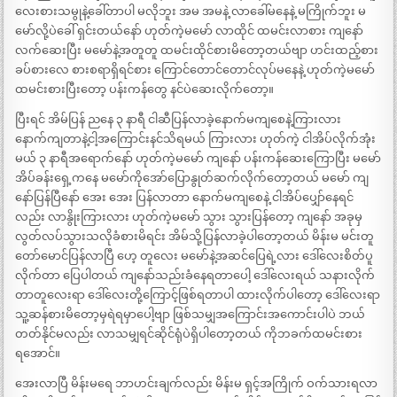
လေးစားသမွုနဲ့ခေါ်တာပါ မလိုဘူး အမ အမနဲ့ လာခေါ်မနေနဲ့ မကြိုက်ဘူး မ
မော်လို့ပဲခေါ် ရှင်းတယ်နော် ဟုတ်ကဲ့မမော် လာထိုင် ထမင်းလာစား ကျနော်
လက်ဆေးပြီး မမော်နဲ့အတူတူ ထမင်းထိုင်စားမိတော့တယ်ဗျာ ဟင်းထည့်စား
ခပ်စားလေ စားစရာရှိရင်စား ကြောင်တောင်တောင်လုပ်မနေနဲ့ ဟုတ်ကဲ့မမော်
ထမင်းစားပြီးတော့ ပန်းကန်တွေ နင်ပဲဆေးလိုက်တော့။
ပြီးရင် အိမ်ပြန် ညနေ ၃ နာရီ ငါဆီပြန်လာခဲ့နောက်မကျစေနဲ့ကြားလား
နောက်ကျတာနဲ့ငါ့အကြောင်းနင်သိရမယ် ကြားလား ဟုတ်ကဲ့ ငါအိပ်လိုက်အုံး
မယ် ၃ နာရီအရောက်နော် ဟုတ်ကဲ့မမော် ကျနော် ပန်းကန်ဆေးကြောပြီး မမော်
အိပ်ခန်းရှေ့ကနေ မမော်ကိုအော်ပြောနွုတ်ဆက်လိုက်တော့တယ် မမော် ကျ
နော်ပြန်ပြီနော် အေး အေး ပြန်လာတာ နောက်မကျစေနဲ့ ငါအိပ်ပျှော်နေရင်
လည်း လာနွိုးကြားလား ဟုတ်ကဲ့မမော် သွား သွားပြန်တော့ ကျနော် အခုမှ
လွတ်လပ်သွားသလိုခံစားမိရင်း အိမ်သို့ပြန်လာခဲ့ပါတော့တယ် မိန်းမ မင်းတူ
တော်မောင်ပြန်လာပြီ ဟေ့ တူလေး မမော်နဲ့အဆင်ပြေရဲ့လား ဒေါ်လေးစိတ်ပူ
လိုက်တာ ပြေပါတယ် ကျနော်သည်းခံနေရတာပေါ့ ဒေါ်လေးရယ် သနားလိုက်
တာတူလေးရာ ဒေါ်လေးတို့ကြောင့်ဖြစ်ရတာပါ ထားလိုက်ပါတော့ ဒေါ်လေးရာ
သူ့ဆန်စားမိတော့မှရဲရမှာပေါ့ဗျာ ဖြစ်သမျှအကြောင်းအကောင်းပါပဲ ဘယ်
တတ်နိုင်မလည်း လာသမျှရင်ဆိုင်ရုံပဲရှိပါတော့တယ် ကိုဘခက်ထမင်းစား
ရအောင်။
အေးလာပြီ မိန်းမရေ ဘာဟင်းချက်လည်း မိန်းမ ရှင့်အကြိုက် ဝက်သားရလာ