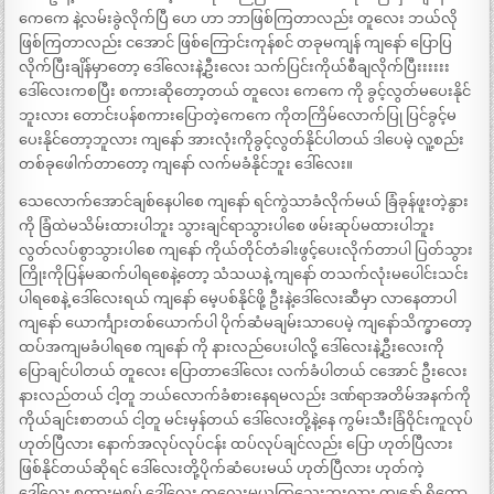
ကေကေ နဲ့လမ်းခွဲလိုက်ပြီ ဟေ ဟာ ဘာဖြစ်ကြတာလည်း တူလေး ဘယ်လို
ဖြစ်ကြတာလည်း ငအောင် ဖြစ်ကြောင်းကုန်စင် တခုမကျန် ကျနော် ပြောပြ
လိုက်ပြီးချိန်မှာတော့ ဒေါ်လေးနဲ့ဦးလေး သက်ပြင်းကိုယ်စီချလိုက်ပြီးးးးးး
ဒေါ်လေးကစပြီး စကားဆိုတော့တယ် တူလေး ကေကေ ကို ခွင့်လွတ်မပေးနိုင်
ဘူးလား တောင်းပန်စကားပြောတဲ့ကေကေ ကိုတကြိမ်လောက်ပြု ပြင်ခွင့်မ
ပေးနိုင်တော့ဘူလား ကျနော် အားလုံးကိုခွင့်လွတ်နိုင်ပါတယ် ဒါပေမဲ့ လူ့စည်း
တစ်ခုဖေါက်တာတော့ ကျနော် လက်မခံနိုင်ဘူး ဒေါ်လေး။
သေလောက်အောင်ချစ်နေပါစေ ကျနော် ရင်ကွဲသာခံလိုက်မယ် ခြံခုန်ဖူးတဲ့နွား
ကို ခြံထဲမသိမ်းထားပါဘူး သွားချင်ရာသွားပါစေ ဖမ်းဆုပ်မထားပါဘူး
လွတ်လပ်စွာသွားပါစေ ကျနော် ကိုယ်တိုင်တံခါးဖွင့်ပေးလိုက်တာပါ ပြတ်သွား
ကြိုးကိုပြန်မဆက်ပါရစေနဲ့တော့ သံသယနဲ့ ကျနော် တသက်လုံးမပေါင်းသင်း
ပါရစေနဲ့ ဒေါ်လေးရယ် ကျနော် မေ့ပစ်နိုင်ဖို့ ဦးနဲ့ဒေါ်လေးဆီမှာ လာနေတာပါ
ကျနော် ယောင်္ကျားတစ်ယောက်ပါ ပိုက်ဆံမချမ်းသာပေမဲ့ ကျနော်သိက္ခာတော့
ထပ်အကျမခံပါရစေ ကျနော် ကို နားလည်ပေးပါလို့ ဒေါ်လေးနဲ့ဦးလေးကို
ပြောချင်ပါတယ် တူလေး ပြောတာဒေါ်လေး လက်ခံပါတယ် ငအောင် ဦးလေး
နားလည်တယ် ငါ့တူ ဘယ်လောက်ခံစားနေရမလည်း ဒဏ်ရာအတိမ်အနက်ကို
ကိုယ်ချင်းစာတယ် ငါ့တူ မင်းမှန်တယ် ဒေါ်လေးတို့နဲ့နေ ကွမ်းသီးခြံဝိုင်းကူလုပ်
ဟုတ်ပြီလား နောက်အလုပ်လုပ်ငန်း ထပ်လုပ်ချင်လည်း ပြော ဟုတ်ပြီလား
ဖြစ်နိုင်တယ်ဆိုရင် ဒေါ်လေးတို့ပိုက်ဆံပေးမယ် ဟုတ်ပြီလား ဟုတ်ကဲ့
ဒေါ်လေး စကားမစပ် ဒေါ်လေး ကလေးမယူကြသေးဘူးလား ကျနော် ရှိတော့