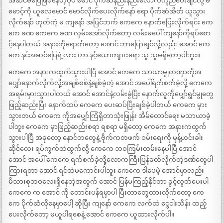
အဆင်မပြေဖြစ်နေတဲ့ပုံပဲ မောင် ပိုက်ဆံနည်းနည်းလောက်ကူညီပေးချင်လို့ မ
မောင့်ကို ယူလေမောင် မောင်လိုက်ပေးလိုက်နော် ရော ပိုက်ဆံအိတ် ယူသွား
လိုက်နော် ဟုတ်ကဲ့ မ ကျနော် အပြင်ဘက် ကေကေ နောက်ပြေးလိုက်ရင်း ကေ
ကေ ခဏ ကေကေ ခဏ လှမ်းအော်လိုက်တော့ လမ်းမပေါ် ကျနော်ကိုရပ်စော
င့်နေပါတယ် အနားကိုရောက်တော့ အောင် ဘာပြောချင်လို့လည်း အောင် ကေ
ကေ နင်အဆင်ပြေရဲ့လား ဟာ နင့်ယောကျာၤးရော သူ သူမရှိတော့ပါဘူး။
ကေကေ အနားကထွက်သွားပါပြီ အောင် ကေကေ သာယာမွုတဏှာကိုအ
ပျှော်နောက်လိုက်လို့အချစ်စစ်နဲ့ချစ်ခဲ့တဲ့ အောင် အပေါ်ရက်စက်ခဲ့လို့ ကေကေ
အရမ်းမှားသွားပါတယ် အောင် အောင်နဲ့လမ်းခွဲပြီး နောက်လူကိုပျှော်ရွင်မွုတွေ
ဖြည့်ဆည်းပြီး နောက်ထပ် ကေကေ ပေးဆပ်ပြီးချစ်ခဲ့ပါတယ် ကေကေ မှား
သွားတယ် ကေကေ ကိုအပျှော်ကြံရှိတာသုံးဖြုန်း အိမ်တောင်ရေး မသာယာခဲ့
ပါဘူး ကေကေ မှာဖြည့်ဆည်းစရာ ရစရာ မရှိတော့ ကေကေ အနားကထွက်
သွားပါပြီ အခုတော့ နောင်တတွေနဲ့ ဗိုက်ကတဖက် ဝမ်းရေးကို မုန့်ဟင်းခါး
ဆိုင်လေး ရပ်ကွက်ထဲထွက်လို့ ကေကေ ဘဝကြမ်းတမ်းနေပါပြီ အောင်
အောင် အပေါ် ကေကေ ရက်စက်ခဲ့လို့လောကကြီးပြန်ခတ်လိုက်တဲ့ဒဏ်တွေပါ
ကြားရတာ အောင် ရင်ထဲမကောင်းပါဘူး ကေကေ ဒါပေမဲ့ အောင်မှာလည်း
မိသားစုဘဝလေးရှိနေတဲ့အတွက် အောင် ပြန်မကြည့်နိုင်တာ ခွင့်လွတ်ပေးပါ
ကေကေ က အောင် ကို တောင်းပန်ရမှာပါ ပြီးတာတွေထားလိုက်တော့ ကေ
ကေ ပိုက်ဆံလိုနေမှာပေါ့ ဆိုပြီး ကျနော် ကေကေ လက်ထဲ ငွေငါးသိန်း ထည့်
ပေးလိုက်တော့ မယူပါရစေနဲ့ အောင် ကေကေ ယူထားလိုက်ပါ။