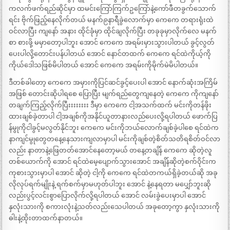
ကလက်ဖက်ရည်ဆိုင်မှာ ထမင်းကြော်ကြက်ဥကြော်နဲ့ကော်ဖီတခွက်သောက်
ရင်း ဗိုက်ဖြည့်နေလိုက်တယ် မနက်၉နာရီခွဲလောက်မှာ ကေကေ တရားရုံးထဲ
ဝင်လာပြီး ကျနော် အနား ထိုင်ခုံမှာ ထိုင်ချလိုက်ပြီး တခုခုမှာလိုက်လေ မနက်
စာ စားဖို့ မမှာတော့ပါဘူး အောင် ကေကေ အရမ်းမှားသွားပါတယ် ခွင့်လွတ်
ပေးပါလို့တောင်းပန်ပါတယ် အောင် နောင်တထက် ကေကေ ရင်ထဲကိုယ့်ကို
ကိုယ်ဒေါသဖြစ်မိပါတယ် အောင် ကေကေ အရမ်းကိုမိုက်မဲမိပါတယ်။
ဒီတစ်ခါတော့ ကေကေ အမှားကိုပြင်ဆင်ခွင့်ပေးပါ အောင် နောက်ဆုံးအကြိမ်
အဖြစ် တောင်းဆိုပါရစေ ပြောပြီး မျက်ရည်တွေကျနေတဲ့ ကေကေ ကိုကျနော်
တချက်ကြည့်လိုက်ပြီးးးးးးးး ဒီမှာ ကေကေ ငါ့အသက်ထက် မင်းကိုတန်ဖိုး
ထားချစ်ခဲ့တာပါ ငါ့အချစ်ကိုအနိုင်ယူတာနားလည်ပေးလို့ရပါတယ် ဖောက်ပြ
န်မွုကိုငါခွင့်မလွတ်နိုင်ဘူး ကေကေ မင်းကိုဘယ်လောက်ချစ်ခဲ့ပါစေ ရင်ထဲက
နာကျင်မွုတွေတနေ့နေသားကျလာမှာပါ မင်းကိုချစ်တဲ့စိတ်သတိရစိတ်ဝင်လာ
လည်း နာတာနဲ့ဖြေတတ်အောင်နေတော့မယ် တနေ့တချိန် ကေကေ ဆိုတဲ့လူ
တစ်ယောက်ကို အောင် ရင်ထဲမေ့ပျောက်သွားအောင် အချိန်ဆိုတဲ့စက်ဝိုင်းက
ကုစားသွားမှာပါ အောင် ဆိုတဲ့ ငါ့ကို ကေကေ ရင်ထဲတကယ်ရှိခဲ့တယ်ဆို အခု
လိုလုပ်ရက်မျိုးနဲ့ ရက်စက်မှာမဟုတ်ပါဘူး အောင် နဲ့နေရတာ မပျှော်ဘူးဆို
လည်းပွင့်လင်းစွာပြောလိုက်လို့ရပါတယ် အောင် လမ်းခွဲပေးမှာပါ အောင်
နှလုံးသားကို စကားလုံးနဲ့သတ်လည်းသေပါတယ် အခုတော့ကွာ နှလုံးသားကို
ဓါးနဲ့ထိုးတာထက်နာတယ်။