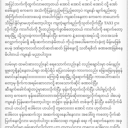
အပြင်ဘက်ကိုထွက်လာတော့တယ် အောင် အောင် အောင် အောင် လို့ အော်
ခေါ်နေတဲ့ ကေကေ အသံကိုပြန်လှည့်မကြည့်တော့ပဲ ကျနော် မျက်ရည်တွေ
အံကြိတ်တင်းထားပေမဲ့ တပေါက်ခြင်း ကျဆင်းနေတာ ကေကေ တယောက်
သိမြင်နိုင်မှာမဟုတ်တော့ပါဘူး ကျတဲ့မျက်ရည်ကိုသုတ်လိုက်ပြီး TAXI ငှား
လိုက်ပြီး ကားဂိတ်ကို ဦးတည်ထွက်ခွာမိတော့တယ် ကားဂိတ်ကို ရောက်တော့
ရေးမြို့ သို့သွားမဲ့ကားကိုစီးနင်းပြီး ကေကေ နဲ့ ဝေးရာအရပ်သို့ ဘဝအသစ်
လျှောက်လှမ်းဖို့ ခရီးဆက်လာခဲ့မိတယ် ကိုယ့်အပေါ်မကောင်းခဲ့တဲ့ မိန်းမဖြစ်
ပေမဲ့ ဒဏ်ရာကလတ်လတ်ဆတ်ဆတ် ဖြစ်နေလို့ သတိရစိတ် ခဏခဏဖြစ်နေ
မိပါတယ် ကျနော် မညာပါဘူး။
လမ်းမှာ ထမင်းစားလည်းနင် ရေသောက်လည်းနင် လည်ချောင်းမှာ ဝမ်းနည်း
မွုတွေစို့နင့်နေတယ်ဗျာ တရိပ်ရိပ် ပြေးလမ်းမှာ ကားကလည်း ဖြေးဖြေးမှန်မှန်
မောင်းနှင်နေရင်းးးးးးးးးးးး မကြာမှီ ရေးမြို့သို့ရောက်ရှိပြီး ကားပေါ်ကဆင်း
တော့မှ ဗိုက်ကအရမ်းဆာလာလို့ စားသောက်ဆိုင် ခဏဝင်ပြီး
ဆီချက်ခေါက်ဆွဲတပွဲမှာစားလိုက်ပြီး ဖုန်းကိုထုက်လိုက်ပြီး ပါဝါဖွင့်လိုက်
တော့ ကေကေ ဖုန်းခေါ်ထားတာအကြိမ်ကြိမ်ဆိုတာတွေ့လိုက်ရတယ် ဒါပေမဲ့
ကျနော် ပြန်မဆက်တော့ပါဘူး တခြား ဖုန်းနံပါတ် တစ်ခုကို နှိပ်ပြီး ခေါ်လိုက်မိ
တယ် ဟယ်လို ဒေါ်လေး ဟယ်လို တူလေးးးးး အောင် လား ဟုတ်တယ်
ဒေါ်လေး ဖုန်းမဆက်ဘူး အဆက်ထူးနေပါနေလား အဒေါ်တူ ကတော့ ပိုက်ဆံ
ပြတ်နေလို့လား မဟုတ်ပါဘူး ဒေါ်လေးရာ ကျနော် ရေး ကို ရောက်နေတာ အခု
ကားဂိတ်မှာ ဖုန်းဆက်လိုက်တာ ဟာ တကယ်လား တူလေး ဒေါ်လေး လကြို