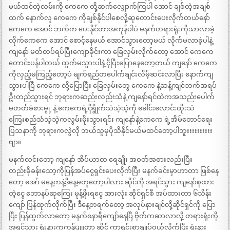
မယ်ထင်တဲ့လမ်းကို ကေကေ တို့ဆက်လျှောက်ကြပါ အောင် ချစ်တဲ့အချစ်
ထက် နောက်လူ ကေကေ ကိုချစ်နိုင်ပါစေလို့ဆုတောင်းပေးလိုက်တယ်နော်
ကေကေ အောင် ဘက်က ပေးနိုင်တာအကုန်ပါပဲ မနက်တရားရုံးကိုသာလာခဲ့
လိုက်ကေကေ အောင် စောင့်နေမယ် အောင်သွားတော့မယ် လိုက်မလာခဲ့ပါနဲ့
ကျနော် မတ်တပ်ရပ်ပြီးကျောခိုင်းကာ ခြေလှမ်းလိုက်တော့ အောင် ကေကေ
တောင်းပန်ပါတယ် ထွက်မသွားပါနဲ့ ငိုပြီးပြောနေတော့တယ် ကျနော် ကေကေ
ကိုလှည့်မကြည့်တော့ပဲ မျက်ရည်တပေါက်ချင်းလိမ့်ဆင်းလာပြီး နောက်ကျ
သွားပါပြီ ကေကေ လို့ပြောပြီး ခြေလှမ်းတွေ ကေကေ နဲ့ဆန့်ကျင်ဘက်အရပ်
ဦးတည်သွားရင် ဘုရားကဆည်းလည်းသံနဲ့ ကျနော်ရင်ထဲကအသည်းပေါက်
မတတ်ခံစားမွု့ နဲ့ ကေကေရဲ့ငိုရွိုက်သံသဲ့သဲ့ကို ခေါင်းလောင်းထိုးသံ
ကြေးစည်သံသဲ့သဲ့ကလွမ်းမိုးသွားရင်း ကျနော်နဲ့ကေကေ ရဲ့အိမ်တောင်ရေး
ပြသနာကို ဘုရားကလွဲလို ဘယ်သူမှပိုသိနိုင်မယ်မထင်တော့ပါဘူးးးးးးးးးး
ဗျာ။
မနက်လင်းတော့ ကျနော် အိပ်ယာထ ရေချိုး အဝတ်အစားလည်းပြီး
တည်းခိုခန်းသော့ကိုပြန်အပ်ငွေရှင်းပေးလိုက်ပြီး မနက်ခင်းမှာဟာတာ ဖြစ်နေ
တော့ အော် မနေ့ကနဲ့ဒီနေ့မတူတော့ပါလား ဆိုင်ကို အရင်သွား ကျနော်စုထား
တဲ့ငွေ ဘောနပ်ဆုကြေး မုန့်ဖိုးရငွေ အားလုံး ဆိုင်ရှင်စီ အပ်ထားတာ ၆သိန်း
ကျော် ပြန်ထုက်လိုက်ပြီး ဒီနေ့တရက်တော့ အလုပ်နားချင်လို့ဆိုင်ရှင်ကို ပြော
ပြီး ပြန်ထွက်လာတော့ မနက်၈နာရီကျော်နေပြီ ဗိုက်ကဆာလာလို့ တရားရုံးကို
အရင်သွား ရုံးနားကကွန်ပျူတာ ဆိုင် ကွာရှင်းစာချုပ်ဝယ်လိုက်ပြီး ရုံးနား