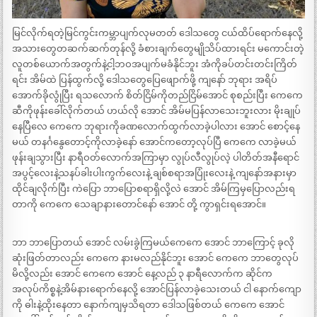
မြင်လိုက်ရတဲ့မြင်ကွင်းကမ္ဘာပျက်လုမတတ် ဒေါသတွေ ငယ်ထိပ်ရောက်နေလို့
အသားတွေတဆက်ဆက်တုန်လို့ ခံစားချက်တွေမျိုသိပ်ထားရင်း မကောင်းတဲ့
လူတစ်ယောက်အတွက်နဲ့ငါ့ဘဝအပျက်မခံနိုင်ဘူး အံကိုခပ်တင်းတင်းကြိတ်
ရင်း အိမ်ထဲ ပြန်ထွက်လို့ ဒေါသတွေပြေဖျောက်ဖို့ ကျနော် ဘုရား အရိပ်
အောက်ခိုလွုံပြီး ရသလောက် စိတ်ငြိမ်ကိုတည်ငြိမ်အောင် စုစည်းပြီး ကေကေ
ဆီကိုဖုန်းခေါ်လိုက်တယ် ဟယ်လို အောင် အိမ်မပြန်လာသေးဘူးလား မိုးချုပ်
နေပြီလေ ကေကေ ဘုရားကိုခဏလောက်ထွက်လာခဲ့ပါလား အောင် စောင့်နေ
မယ် တနင်္ဂနွေတောင့်ကိုလာခဲ့နော် အောင်ကတော့လုပ်ပြီ ကေကေ လာခဲ့မယ်
ဖုန်းချသွားပြီး နာရီဝတ်လောက်အကြာမှာ လွုပ်လီလွုပ်လဲ့ ပါတိတ်အနီရောင်
အပွင့်လေးနဲ့သနပ်ခါးပါးကွက်လေးနဲ့ ချစ်စရာအပြုံးလေးနဲ့ ကျနော်အနားမှာ
ထိုင်ချလိုက်ပြီး ကဲပြော ဘာပြောစရာရှိလို့လဲ အောင် အိမ်ကြမှပြောလည်းရ
တာကို ကေကေ သေချာနားတောင်နော် အောင် တို့ ကွာရှင်းရအောင်။
ဘာ ဘာပြောတယ် အောင် လမ်းခွဲကြမယ်ကေကေ အောင် ဘာကြောင့် ခုလို
ဆုံးဖြတ်တာလည်း ကေကေ နားမလည်နိုင်ဘူး အောင် ကေကေ ဘာတွေလုပ်
မိလို့လည်း အောင် ကေကေ အောင် နေ့လည် ၃ နာရီလောက်က ဆိုင်က
အလုပ်ကိစ္စနဲ့အိမ်နားရောက်နေလို့ အောင်ပြန်လာခဲ့သေးတယ် ငါ နောက်ကျော
ကို ဓါးနဲ့ထိုးနေတာ နောက်ကျမှသိရတာ ဒေါသဖြစ်တယ် ကေကေ အောင်