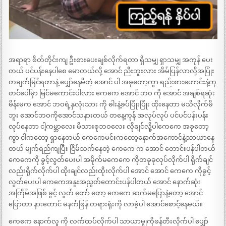
အရာရာ စိတ်တိုင်းကျ ဦးစားပေးချစ်လိုက်ရတာ ရှိသမျှ ရှာသမျှ အကုန် ပေး
တယ် ပင်ပန်းနေပါစေ မောတယ်လို့ အောင် ညီးဘူးလား အိမ်ပြန်လာလို့အပြုံး
တချက်မြင်ရတာနဲ့ ပျှော်နေမိတဲ့ အောင် ပါ အခုတော့ကွာ ရည်းစားဟောင်းနဲ့ကု
တင်ပေါ်မှာ မြင်မကောင်းပါလား ကေကေ အောင် ဘဝ ကို အောင် အချစ်ရဆုံး
မိန်းမက အောင် ဘဝရဲ့နှလုံးသား ကို ဓါးနဲ့ခပ်ပြုံးပြုံး ထိုးနေတာ မသိလိုက်မိ
ဘူး အောင်ဘဝကိုအောင်သနားတယ် တနေ့ကုန် အလုပ်လုပ် ပင်ပင်ပန်းပန်း
လုပ်နေတာ ငါ့ကမ္ဘာလေး မိသားစုဘဝလေး လိုချင်လို့ပါကေကေ အခုတော့
ကွာ ငါကတော့ ရှာနေတယ် ကေကေမင်းကတော့နောက်အကောင်နဲ့သာယာနေ
တယ် မျက်ရည်ကျပြီး ငြိမ်သက်နေတဲ့ ကေကေ က အောင် တောင်းပန်ပါတယ်
ကေကေကို ခွင့်လွတ်ပေးပါ အမိုက်မကေကေ ကိုတခုခုလုပ်လိုက်ပါ ရိုက်ချင်
လည်းရိုက်လိုက်ပါ ထိုးချင်လည်းထိုးလိုက်ပါ အောင် အောင် ကေကေ ကိုခွင့်
လွတ်ပေးပါ ကေကေအနူးအညွတ်တောင်းပန်ပါတယ် အောင် နောက်ဆုံး
အကြိမ်အဖြစ် ခွင့် လွတ် တော် တော့ ကေကေ ဆက်မပြောနဲ့တော့ အောင်
ပြောတာ နားတောင် မနက်ဖြန် တရားရုံးကို လာခဲ့ပါ အောင်စောင့်နေမယ်။
ကေကေ နောက်လူ ကို လက်ထပ်လိုက်ပါ သာယာမွုကိုဖန်တီးလိုက်ပါ ပျှော်