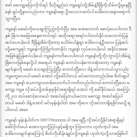
မော် မကျော့ပြောလိုက်ရင် ဒီလိုချည်းပဲ ကျမရှင်တို့အိမ်နဲ့ဒီခြံကိုသိမ်းလို့ရနေပြီ
နော် ရှင်တို့နားလည်လား ကျနော်ရော ဦးလေးဘခက်ပါ ဒေါ်လေးအနားရောက်
သွားပြီး။
ကျနော် မမော်ကိုသေချာကြည့်လိုက်ပြီး အမ ခဏလောက် စောင့်ပေးပါလား ဒီ
နှစ် ခြံကအခြေအနေကောင်းရင် အတိုးရောအရင်းပါတတ်နိုင်သလောက်ပြန်
ဆပ်ပေးပါ့မယ် ဒီခြံနဲ့အိမ်ကိုတော့ မသိမ်းပါနဲ့ဗျာ ဒေါ်လေးနဲ့ဦးလေး ပြန်ဆပ်
လို့မကျေရင် ကျနော်ကိုကြိုက်တာခိုင်း ကျနော် လုပ်ပေးပါ့မယ် အခိုင်းအစေ
အဖြစ်နဲ့ပြန်ဆပ်ပါ့မယ် ကျနော်ကတိပေးပါတယ် ကျနော်တို့ဘိုးဘွားပိုင်အိမ်နဲ့
ခြံလေးဖြစ်နေလို့ပါ အမရယ် ကျနော် တောင်းပန်စကားဆုံးတော့ ကျနော်
မျက်နှာကို မမော် သေချာကြည့်ပြီး ကောင်းပြီလေ ဒါနဲ့ မင်းကဘယ်သူလည်း
ကျမတူလေးပါ မမော် အောင် လို့ခေါ်ပါတယ် မင်းစကားတည်ပါစေ စိတ်ချပါ
အမ ကျနော် ယောကျာၤးတစ်ယောက်ပါ ကတိတည်ပါတယ် ကောင်းပြီလေ မ
ကျော့ ကျမ လိုအပ်လို့တစ်ခုခုခိုင်းစရာရှိရင် အောင် ကို ခေါ်ခိုင်းမယ် အကြွေး
ကို၂လ ထပ်စောင့်ပေးမယ် အဆင်ပြေတယ်မလား မကျော့ အဆင်ပြေပါ
တယ် မမော် ဒါနဲ့ အောင် မင်းဖုန်းနံပါတ် အမ ကိုပေး လိုအပ်တာရှိရခိုင်းမလို့ ရ
ပါတယ် အမ။
ကျနော် ဖုန်းနံပါတ်က 09779xxxxxx ပါ အမ ရပြီ လိုအပ်လို့ခိုင်းစရာရှိရင်
ခေါ်လိုက်မယ် မအားဘူးလို့ငြင်းခွင့်မရှိဘူး ကြားလား ဟုတ်ကဲ့ပါ အမ
ဒေါ်လေးမျက်နှာကြောင့် စိတ်ကိုထိန်းချုပ်လို့ကျနော် ဟုတ်ကဲ့လို့သာဖြေမိပါ