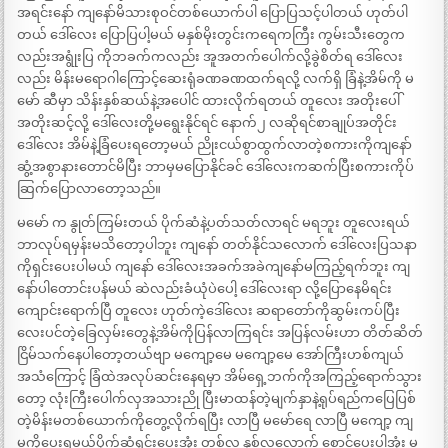
အရင်းနော် ကျနော်မိသားစုဝင်တစ်ယောက်ပါ ပြောပြသင့်ပါတယ် ဟုတ်ပါ
တယ် ဒေါ်လေး ပြောပြပါ့မယ် မနှစ်မိုးတွင်းကရေကကြီး ကွမ်းသီးတွေက
လည်းအရွုံးပြ ကိုဘခက်ကလည်း အူအတက်ပေါက်လို့ခွဲစိတ်ရ ဒေါ်လေး
လည်း မိန်းမရောဂါကြောင့်ဆေးရုံခဏခဏထက်ရလို့ လက်ရှိ ခြံနဲ့အိမ်ကို မ
မော် ဆီမှာ သိန်းနှစ်ဆယ်နဲ့အပေါင် ထားလိုက်ရတယ် တူလေး အတိုးပေါ်
အတိုးဆင့်လို့ ဒေါ်လေးတို့မရွေးနိုင်ရင် နောက်၂ လဆိုရင်စာချုပ်အတိုင်း
ဒေါ်လေး အိမ်နဲ့ခြံပေးရတော့မယ် ညိုးငယ်စွာထွက်လာတဲ့စကားကိုကျနော်
ဆွံ့အစွာနားတောင်မိပြီး ဘာမှမပြောနိုင်ခင် ဒေါ်လေးကဆက်ပြီးစကားကိုပ်
ဆြက်ပြောလာတော့သည်။
မမော် က နွုတ်ကြမ်းတယ် ပိုက်ဆံနဲ့ပတ်သတ်လာရင် မရဘူး တူလေးရယ်
ဘာလုပ်ရမှန်းမသိတော့ပါဘူး ကျနော် တတ်နိုင်သလောက် ဒေါ်လေးပြသနာ
ကိုရှင်းပေးပါမယ် ကျနော် ဒေါ်လေးအခက်အခဲကျနော်မကြည့်ရက်ဘူး ကျ
နော်ပါတောင်းပန်မယ် ဆဲလည်းခံယုံပဲပေါ့ ဒေါ်လေးရာ လို့ပြောနေမိရင်း
ကျောင်းရောက်ပြီ တူလေး ဟုတ်ကဲ့ဒေါ်လေး ဆရာတော်ကိုဆွမ်းကပ်ပြီး
လေးပင်တဲ့ခြေလှမ်းတွေနဲ့အိမ်ကိုပြန်လာကြရင်း အပြန်လမ်းဟာ တိတ်ဆိတ်
ငြိမ်သက်နေပါတော့တယ်ဗျာ မကျော့မေ မကျော့မေ အော်ကြီးဟစ်ကျယ်
အသံကြောင့် ခြံထဲအလုပ်ဆင်းနေရမှာ အိမ်ရှေ့ဘက်ကိုအကြည့်ရောက်သွား
တော့ လုံးကြီးပေါက်လှအသားညို ပြီးမာထန်တဲ့မျက်နှာနဲ့ရုပ်ရည်ကပြေပြစ်
တဲ့မိန်းမတစ်ယောက်ကိုတွေ့လိုက်ရပြီး လာပြီ မမော်ရေ လာပြီ မကျော့ ကျ
မကိုပေးရမယ့်ပိုက်ဆံရှင်းပေးအုံး တစ်လ နှစ်လလောက် စောင့်ပေးပါအုံး မ