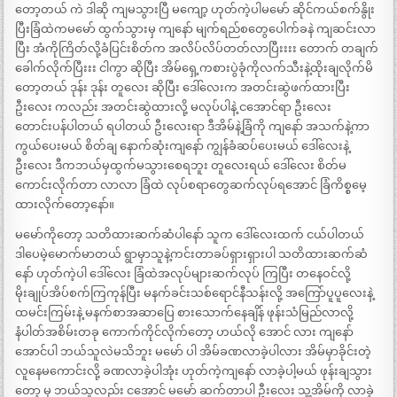
တော့တယ် ကဲ ဒါဆို ကျမသွားပြီ မကျော့ ဟုတ်ကဲ့ပါမမော် ဆိုင်ကယ်စက်နွိုး
ပြီးခြံထဲကမမော် ထွက်သွားမှ ကျနော် မျက်ရည်စတွေပေါက်ခနဲ ကျဆင်းလာ
ပြီး အံကိုကြိတ်လို့ခံပြင်းစိတ်က အလိပ်လိပ်တတ်လာပြီးးးး တောက် တချက်
ခေါက်လိုက်ပြီးးး ငါကွာ ဆိုပြီး အိမ်ရှေ့ကစားပွဲခုံကိုလက်သီးနဲ့ထိုးချလိုက်မိ
တော့တယ် ဒုန်း ဒုန်း တူလေး ဆိုပြီး ဒေါ်လေးက အတင်းဆွဲဖက်ထားပြီး
ဦးလေး ကလည်း အတင်းဆွဲထားလို့ မလုပ်ပါနဲ့ ငအောင်ရာ ဦးလေး
တောင်းပန်ပါတယ် ရပါတယ် ဦးလေးရာ ဒီအိမ်နဲ့ခြံကို ကျနော် အသက်နဲ့ကာ
ကွယ်ပေးမယ် စိတ်ချ နောက်ဆုံးကျနော် ကျွန်ခံဆပ်ပေးမယ် ဒေါ်လေးနဲ့
ဦးလေး ဒီကဘယ်မှထွက်မသွားစေရဘူး တူလေးရယ် ဒေါ်လေး စိတ်မ
ကောင်းလိုက်တာ လာလာ ခြံထဲ လုပ်စရာတွေဆက်လုပ်ရအောင် ခြံကိစ္စမေ့
ထားလိုက်တော့နော်။
မမော်ကိုတော့ သတိထားဆက်ဆံပါနော် သူက ဒေါ်လေးထက် ငယ်ပါတယ်
ဒါပေမဲ့မောက်မာတယ် ရွာမှာသူနဲ့ကင်းတာခပ်ရှားရှားပါ သတိထားဆက်ဆံ
နော် ဟုတ်ကဲ့ပါ ဒေါ်လေး ခြံထဲအလုပ်များဆက်လုပ် ကြပြီး တနေဝင်လို့
မိုးချုပ်အိပ်စက်ကြကုန်ပြီး မနက်ခင်းသစ်ရောင်နီသန်းလို့ အကြော်ပူပူလေးနဲ့
ထမင်းကြမ်းနဲ့ မနက်စာအဆာပြေ စားသောက်နေချိန် ဖုန်းသံမြည်လာလို့
နံပါတ်အစိမ်းတခု ကောက်ကိုင်လိုက်တော့ ဟယ်လို အောင် လား ကျနော်
အောင်ပါ ဘယ်သူလဲမသိဘူး မမော် ပါ အိမ်ခဏလာခဲ့ပါလား အိမ်မှာခိုင်းတဲ့
လူနေမကောင်းလို့ ခဏလာခဲ့ပါအုံး ဟုတ်ကဲ့ကျနော် လာခဲ့ပါ့မယ် ဖုန်းချသွား
တော့ မှ ဘယ်သူလည်း ငအောင် မမော် ဆက်တာပါ ဦးလေး သူ့အိမ်ကို လာခဲ့