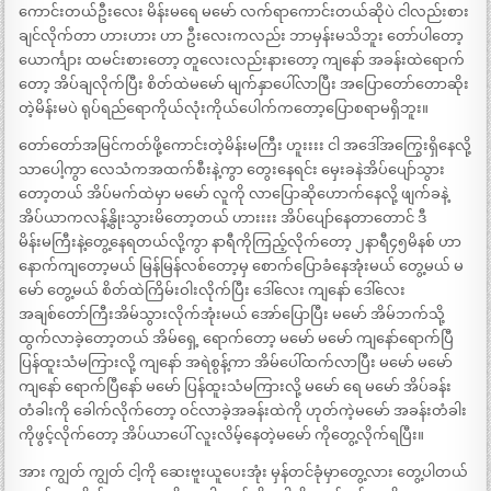
ကောင်းတယ်ဦးလေး မိန်းမရေ မမော် လက်ရာကောင်းတယ်ဆိုပဲ ငါလည်းစား
ချင်လိုက်တာ ဟားဟား ဟာ ဦးလေးကလည်း ဘာမှန်းမသိဘူး တော်ပါတော့
ယောင်္ကျား ထမင်းစားတော့ တူလေးလည်းနားတော့ ကျနော် အခန်းထဲရောက်
တော့ အိပ်ချလိုက်ပြီး စိတ်ထဲမမော် မျက်နှာပေါ်လာပြီး အပြောတော်တောဆိုး
တဲ့မိန်းမပဲ ရုပ်ရည်ရောကိုယ်လုံးကိုယ်ပေါက်ကတော့ပြောစရာမရှိဘူး။
တော်တော်အမြင်ကတ်ဖို့ကောင်းတဲ့မိန်းမကြီး ဟူးးးး ငါ အဒေါ်အကြွေးရှိနေလို့
သာပေါ့ကွာ လေသံကအထက်စီးနဲ့ကွာ တွေးနေရင်း မှေးခနဲအိပ်ပျော်သွား
တော့တယ် အိပ်မက်ထဲမှာ မမော် လူကို လာပြောဆိုဟောက်နေလို့ ဖျက်ခနဲ့
အိပ်ယာကလန့်နွိုးသွားမိတော့တယ် ဟားးးး အိပ်ပျော်နေတာတောင် ဒီ
မိန်းမကြီးနဲ့တွေ့နေရတယ်လို့ကွာ နာရီကိုကြည့်လိုက်တော့ ၂နာရီ၄၅မိနစ် ဟာ
နောက်ကျတော့မယ် မြန်မြန်လစ်တော့မှ စောက်ပြောခံနေအုံးမယ် တွေ့မယ် မ
မော် တွေ့မယ် စိတ်ထဲကြိမ်းဝါးလိုက်ပြီး ဒေါ်လေး ကျနော် ဒေါ်လေး
အချစ်တော်ကြီးအိမ်သွားလိုက်အုံးမယ် အော်ပြောပြီး မမော် အိမ်ဘက်သို့
ထွက်လာခဲ့တော့တယ် အိမ်ရှေ့ ရောက်တော့ မမော် မမော် ကျနော်ရောက်ပြီ
ပြန်ထူးသံမကြားလို့ ကျနော် အရဲစွန့်ကာ အိမ်ပေါ်ထက်လာပြီး မမော် မမော်
ကျနော် ရောက်ပြီနော် မမော် ပြန်ထူးသံမကြားလို့ မမော် ရေ မမော် အိပ်ခန်း
တံခါးကို ခေါက်လိုက်တော့ ဝင်လာခဲ့အခန်းထဲကို ဟုတ်ကဲ့မမော် အခန်းတံခါး
ကိုဖွင့်လိုက်တော့ အိပ်ယာပေါ် လူးလိမ့်နေတဲ့မမော် ကိုတွေ့လိုက်ရပြီး။
အား ကျွတ် ကျွတ် ငါ့ကို ဆေးဗူးယူပေးအုံး မှန်တင်ခုံမှာတွေ့လား တွေ့ပါတယ်