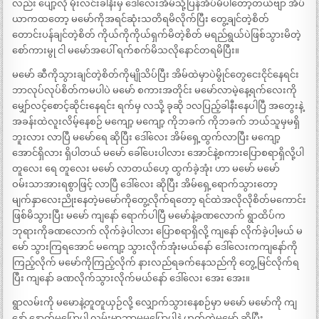
လည်း ပျော့လို မိုးလင်းခါနီးမှ ဒေါ်လေးအိမ်သို့ပြန်အိပ်မိပါတော့တယ်ဗျာ အိပ်
ယာကထတော့ မမော်ကိုအရင်ဆုံးသတိရမိလိုက်ပြီး တွေ့ချင်တဲ့စိတ်
တောင်းပန်ချင်တဲ့စိတ် ကိုယ်ကိုကိုယ်ရှက်မိတဲ့စိတ် မရည်ရွယ်ပဲဖြစ်သွားမိတဲ့
စော်ကားမွု ငါ မမော်အပေါ် ရက်စက်မိသလိုနောင်တရမိပြီး။
မမော် ဆီကိုသွားချင်တဲ့စိတ်ကိုမျိုသိပ်ပြီး အိမ်ထဲမှာပဲမွိုင်တွေငေးငိုင်နေရင်း
ဘာလုပ်လုပ်စိတ်ကမပါပဲ မမော် စကားအတိုင်း မမော်လာမဲ့နေ့ရက်လေးကို
မျှော်လင့်စောင့်ဆိုင်းနေရင်း ရက်မှ လသို့ ခုဆို ၁လပြည့်ခါနီးနေပါပြီ အတွေးနဲ့
အခန်းထဲလူးလိမ့်နေစဉ် မကျော့ မကျော့ ကိုဘခက် ကိုဘခက် ဘယ်သူမှမရှိ
ဘူးလား လာပြီ မမော်ရေ ဆိုပြီး ဒေါ်လေး အိမ်ရှေ့ထွက်လာပြီး မကျော့
အောင်ရှိလား ရှိပါတယ် မမော် ခေါ်ပေးပါလား အောင်နဲ့စကားပြောစရာရှိလို့ပါ
တူလေး ရေ တူလေး မမော် လာတယ်ဟေ့ ထွက်ခဲ့အုံး ဟာ မမော် မမော်
ဝမ်းသာအားရစွာဖြင့် လာပြီ ဒေါ်လေး ဆိုပြီး အိမ်ရှေ့ရောက်သွားတော့
မျက်နှာလေးညိုးနေတဲ့မမော်ကိုတွေ့လိုက်ရတော့ ရင်ထဲအလိုလိုစိတ်မကောင်း
ဖြစ်မိသွားပြီး မမော် ကျနော် ရောက်ပါပြီ မမော်နဲ့ခဏလောက် ရွာထိပ်က
ဘုရားကိုခဏလောက် လိုက်ခဲ့ပါလား ပြောစရာရှိလို့ ကျနော် လိုက်ခဲ့ပါ့မယ် မ
မော် သွားကြရအောင် မကျော့ သွားလိုက်အုံးမယ်နော် ဒေါ်လေးကကျနော်ကို
ကြည့်လိုက် မမော်ကိုကြည့်လိုက် နားလည်ရခက်နေသည်ကို တွေ့မြင်လိုက်ရ
ပြီး ကျနော် ခဏလိုက်သွားလိုက်မယ်နော် ဒေါ်လေး အေး အေး။
ရွာလမ်းကို မမောနဲ့တူတူယှဉ်လို့ လျှောက်သွားနေစဉ်မှာ မမော် မမော်ကို ကျ
နော် နောက်မှပြောပါ လမ်းမှာဘာမှမပြောပါနဲ့ ဟုတ်ကဲ့မမော် ဆိုပြီး