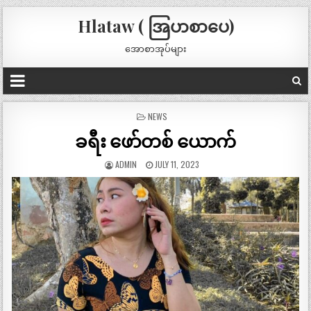
Hlataw ( အြပာစာပေ)
အောစာအုပ်များ
POSTED
NEWS
IN
ခရီး ဖော်တစ် ယောက်
ADMIN
JULY 11, 2023