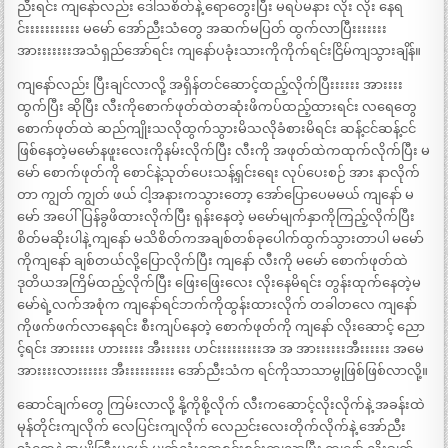
ညီးရင်း ကျနော်လည်း ဒေါသစိတ်နဲ့ ရောတွေးပြီး မရပ်မနား လိုး လိုး နေရ
င်းးးးးးးးးးး မမော် အော်ညီးသံတွေ အဆက်မပြတ် ထွက်လာပြီးးးးးးး
အားးးးးးးအသံရှည်အော်ရင်း ကျနော်ပခုံးသားကိုကိုက်ရင်းငြိမ်ကျသွားချိန်။
ကျနော်လည်း ပြီးချင်လာလို့ အရှိန်တင်ဆောင့်ထည့်လိုက်ပြီးးးးးး အားးးး
ထွက်ပြီး ဆိုပြီး လီးကိုစောက်ဖုတ်ထဲတဆုံးဖိကပ်ထည့်ထားရင်း လရေတွေ
စောက်ဖုတ်ထဲ ဆည်ကျိုးသလိုထွက်သွားမိသလိုခံစားမိရင်း ဆန့်ငင်ဆန့်ငင်
ဖြစ်နေတဲ့မမော်နဖူးလေးကိုနမ်းလိုက်ပြီး လီးကို အဖုတ်ထဲကထုက်လိုက်ပြီး မ
မော် စောက်ဖုတ်ကို စောင်နဲ့သုတ်ပေးသန့်ရှင်းရေး လုပ်ပေးစဉ် အား နာလိုက်
တာ ကျွတ် ကျွတ် ဖယ် ငါ့အနားကသွားတော့ အော်ပြောပေမမယ် ကျနော် မ
မော် အပေါ်ပြန်ခွဖိထားလိုက်ပြီး ရုန်းနေတဲ့ မမော်မျက်နှာကိုကြည့်လိုက်ပြီး
စိတ်မဆိုးပါနဲ့ ကျနော် မသိစိတ်ကအချစ်တစ်ခုပေါက်ထွက်သွားတာပါ မမော်
ကိုကျနော် ချစ်တယ်လို့ပြောလိုက်ပြီး ကျနော် လီးကို မမော် စောက်ဖုတ်ထဲ
ဒုတိယအကြိမ်ထည့်လိုက်ပြီး ဖြေးဖြေးလေး လိုးနေမိရင်း တွန်းထုက်နေတဲ့မ
မော်ရဲ့လက်အစုံက ကျနော်ရင်ဘက်ကိုထွန်းထားလိုက် တခါတလေ ကျနော်
ကိုဖက်ဖက်လာနေရင်း စီးကျပ်နေတဲ့ စောက်ဖုတ်ကို ကျနော် လိုးဆောင့် ညော
င့်ရင်း အားးးးး ဟားးးးး အီးးးးးး ဟင်းးးးးးးးးအ အ အားးးးးးအီးးးးးး အမေ
အားးးးလားးးးးး အီးးးးးးးးးး အော်ညီးသံက ရင်ကိုသာသာမွုဖြစ်ဖြစ်လာလို့။
ဆောင်ချက်တွေ ကြမ်းလာလို့ နို့ကိုစို့လိုက် လီးကဆောင့်လိုးလိုက်နဲ့ အခန်းထဲ
မုန်တိုင်းကျလိုက် လေပြင်းကျလိုက် လေညင်းလေးတိုက်လိုက်နဲ့ အော်ညီး