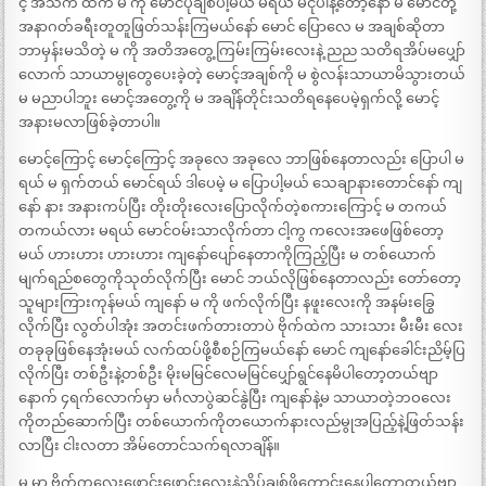
င့် အသက် ထက် မ ကို မောင်ပိုချစ်ပါ့မယ် မရယ် မငိုပါနဲ့တော့နော် မ မောင်တို့
အနာဂတ်ခရီးတူတူဖြတ်သန်းကြမယ်နော် မောင် ပြောလေ မ အချစ်ဆိုတာ
ဘာမှန်းမသိတဲ့ မ ကို အတိအတွေ့ကြမ်းကြမ်းလေးနဲ့ ညည သတိရအိပ်မပျှော်
လောက် သာယာမွုတွေပေးခဲ့တဲ့ မောင့်အချစ်ကို မ စွဲလန်းသာယာမိသွားတယ်
မ မညာပါဘူး မောင့်အတွေ့ကို မ အချိန်တိုင်းသတိရနေပေမဲ့ရှက်လို့ မောင့်
အနားမလာဖြစ်ခဲ့တာပါ။
မောင့်ကြောင့် မောင့်ကြောင့် အခုလေ အခုလေ ဘာဖြစ်နေတာလည်း ပြောပါ မ
ရယ် မ ရှက်တယ် မောင်ရယ် ဒါပေမဲ့ မ ပြောပါ့မယ် သေချာနားတောင်နော် ကျ
နော် နား အနားကပ်ပြီး တိုးတိုးလေးပြောလိုက်တဲ့စကားကြောင့် မ တကယ်
တကယ်လား မရယ် မောင်ဝမ်းသာလိုက်တာ ငါ့ကွ ကလေးအဖေဖြစ်တော့
မယ် ဟားဟား ဟားဟား ကျနော်ပျော်နေတာကိုကြည့်ပြီး မ တစ်ယောက်
မျက်ရည်စတွေကိုသုတ်လိုက်ပြီး မောင် ဘယ်လိုဖြစ်နေတာလည်း တော်တော့
သူများကြားကုန်မယ် ကျနော် မ ကို ဖက်လိုက်ပြီး နဖူးလေးကို အနမ်းခြွေ
လိုက်ပြီး လွတ်ပါအုံး အတင်းဖက်တားတာပဲ ဗိုက်ထဲက သားသား မီးမီး လေး
တခုခုဖြစ်နေအုံးမယ် လက်ထပ်ဖို့စီစဉ်ကြမယ်နော် မောင် ကျနော်ခေါင်းညိမ့်ပြ
လိုက်ပြီး တစ်ဦးနဲ့တစ်ဦး မိုးမမြင်လေမမြင်ပျှော်ရွင်နေမိပါတော့တယ်ဗျာ
နောက် ၄ရက်လောက်မှာ မင်္ဂလာပွဲဆင်နွဲပြီး ကျနော်နဲ့မ သာယာတဲ့ဘဝလေး
ကိုတည်ဆောက်ပြီး တစ်ယောက်ကိုတယောက်နားလည်မွုအပြည့်နဲ့ဖြတ်သန်း
လာပြီး ငါးလတာ အိမ်တောင်သက်ရလာချိန်။
မ မှာ ဗိုက်ကလေးဖောင်းဖောင်းလေးနဲ့သိပ်ချစ်ဖို့ကောင်းနေပါတော့တယ်ဗျာ