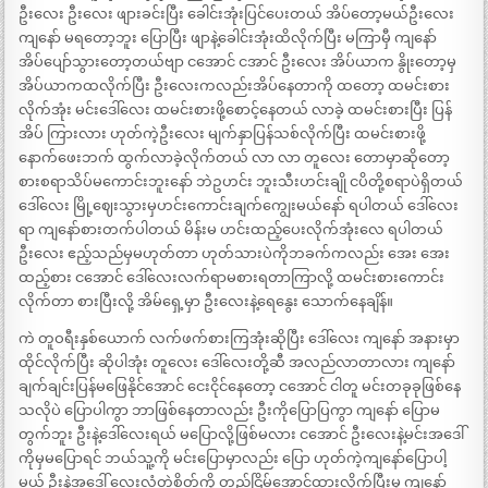
ဦးလေး ဦးလေး ဖျားခင်းပြီး ခေါင်းအုံးပြင်ပေးတယ် အိပ်တော့မယ်ဦးလေး
ကျနော် မရတော့ဘူး ပြောပြီး ဖျာနဲ့ခေါင်းအုံးထိလိုက်ပြီး မကြာမှီ ကျနော်
အိပ်ပျော်သွားတော့တယ်ဗျာ ငအောင် ငအာင် ဦးလေး အိပ်ယာက နွိုးတော့မှ
အိပ်ယာကထလိုက်ပြီး ဦးလေးကလည်းအိပ်နေတာကို ထတော့ ထမင်းစား
လိုက်အုံး မင်းဒေါ်လေး ထမင်းစားဖို့စောင့်နေတယ် လာခဲ့ ထမင်းစားပြီး ပြန်
အိပ် ကြားလား ဟုတ်ကဲ့ဦးလေး မျက်နှာပြန်သစ်လိုက်ပြီး ထမင်းစားဖို့
နောက်ဖေးဘက် ထွက်လာခဲ့လိုက်တယ် လာ လာ တူလေး တောမှာဆိုတော့
စားစရာသိပ်မကောင်းဘူးနော် ဘဲဥဟင်း ဘူးသီးဟင်းချို ငပိတို့စရာပဲရှိတယ်
ဒေါ်လေး မြို့ဈေးသွားမှဟင်းကောင်းချက်ကျွေးမယ်နော် ရပါတယ် ဒေါ်လေး
ရာ ကျနော်စားတက်ပါတယ် မိန်းမ ဟင်းထည့်ပေးလိုက်အုံးလေ ရပါတယ်
ဦးလေး ဧည့်သည်မှမဟုတ်တာ ဟုတ်သားပဲကိုဘခက်ကလည်း အေး အေး
ထည့်စား ငအောင် ဒေါ်လေးလက်ရာမစားရတာကြာလို့ ထမင်းစားကောင်း
လိုက်တာ စားပြီးလို့ အိမ်ရှေ့မှာ ဦးလေးနဲ့ရေနွေး သောက်နေချိန်။
ကဲ တူဝရီးနှစ်ယောက် လက်ဖက်စားကြအုံးဆိုပြီး ဒေါ်လေး ကျနော် အနားမှာ
ထိုင်လိုက်ပြီး ဆိုပါအုံး တူလေး ဒေါ်လေးတို့ဆီ အလည်လာတာလား ကျနော်
ချက်ချင်းပြန်မဖြေနိုင်အောင် ငေးငိုင်နေတော့ ငအောင် ငါတူ မင်းတခုခုဖြစ်နေ
သလိုပဲ ပြောပါကွာ ဘာဖြစ်နေတာလည်း ဦးကိုပြောပြကွာ ကျနော် ပြောမ
တွက်ဘူး ဦးနဲ့ဒေါ်လေးရယ် မပြောလို့ဖြစ်မလား ငအောင် ဦးလေးနဲ့မင်းအဒေါ်
ကိုမှမပြောရင် ဘယ်သူ့ကို မင်းပြောမှာလည်း ပြော ဟုတ်ကဲ့ကျနော်ပြောပါ့
မယ် ဦးနဲ့အဒေါ် လေးလံတဲ့စိတ်ကို တည်ငြိမ်အောင်ထားလိုက်ပြီးမှ ကျနော်