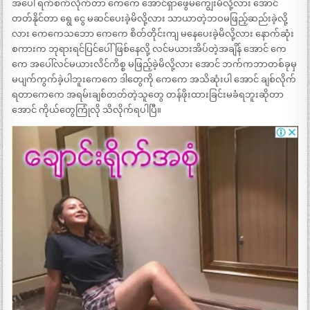
အပေါ် ရက်စက်လိုက်တာ ကေကေ အောင်ရှာဖွေမကျွေးမိလို့လား အောင်
တတ်နိုင်တာ ရွေ ငွေ မဆင်ပေးခဲ့မိလို့လား သာယာတဲ့ဘဝမဖြည့်ဆည်းခဲ့လို့
လား ကေကေသဘော ကေကေ စိတ်တိုင်းကျ မနေပေးခဲ့မိလို့လား နောက်ဆုံး
စကားက ဘုရားရင်ပြင်ပေါ်ဖြစ်နေလို့ လင်မယားအိပ်တဲ့အချိန် အောင် ကေ
ကေ အပေါ်လင်မယားလိင်ကိစ္စ မဖြည့်ခဲ့မိလို့လား အောင် ဘက်ကဘာတစ်ခုမှ
မပျက်ကွက်ခဲ့ပါဘူးကေကေ ဒါတွေကို ကေကေ အသိဆုံးပါ အောင် ချစ်လိုက်
ရတာကေကေ အရမ်းချစ်တတ်တဲ့သူတွေ တန်ဖိုးထားခြင်းမခံရဘူးဆိုတာ
အောင် ကိုယ်တွေကြုံလို သိလိုက်ရပါပြီ။