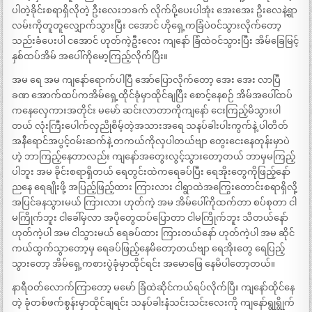
ပါတဲ့ခိုင်းစရာရှိလိုတဲ့ ဦးလေးဘခက် လိုက်ပို့ပေးပါအုံး အေးအေး ဦးလေနဲ့ရွာ
လမ်းကိုတူတူလျှောက်သွားပြီး ငအောင် ဟိုရှေ့ကခြံပဲဝင်သွားလိုက်တော့
သည်းခံပေးပါ ငအောင် ဟုတ်ကဲ့ဦးလေး ကျနော် ခြံထဲဝင်သွားပြီး အိမ်ခြေမြင့်
နှစ်ထပ်အိမ် အပေါ်ကိုမော့ကြည့်လိုက်ပြီး။
အမ ရေ အမ ကျနော်ရောက်ပါပြီ အော်ပြောလိုက်တော့ အေး အေး လာပြီ
ခဏ အောက်ထပ်ကအိမ်ရှေ့ထိုင်ခုံမှာထိုင်ချပြီး စောင့်နေစဉ် အိမ်အပေါ်ထပ်
ကနေလှေကားအတိုင်း မမော် ဆင်းလာတာကိုကျနော် ငေးကြည့်မိသွားပါ
တယ် လုံးကြီးပေါက်လှညိုစိမ့်တဲ့အသားအရေ သနပ်ခါးပါးကွက်နဲ့ ပါတိတ်
အနီရောင်အပွင့်ဝမ်းဆက်နဲ့ တကယ်ကိုလှပါတယ်ဗျာ တွေးငေးနေတုန်းမှာပဲ
ဟဲ့ ဘာကြည့်နေတာလည်း ကျနော်အတွေးလွင့်သွားတော့တယ် ဘာမှမကြည့်
ပါဘူး အမ ခိုင်းစရာရှိတယ် ရေတွင်းထဲကရေခပ်ပြီး ရေအိုးတွေကိုဖြည့်နော်
ညနေ ရေချိုးဖို့ အပြည့်ဖြည့်ထား ကြားလား ငါရွာထဲအကြွေးတောင်းစရာရှိလို့
အပြင်ခနသွားမယ် ကြားလား ဟုတ်ကဲ့ အမ အိမ်ပေါ်ကိုထက်တာ စပ်စုတာ ငါ
မကြိုက်ဘူး ငါခေါ်မှလာ အပိုတွေထပ်ပြောတာ ငါမကြိုက်ဘူး သိတယ်နော်
ဟုတ်ကဲ့ပါ အမ ငါသွားမယ် ရေခပ်ထား ကြားတယ်နော် ဟုတ်ကဲ့ပါ အမ ဆိုင်
ကယ်ထွက်သွာတော့မှ ရေခပ်ဖြည့်နေမိတော့တယ်ဗျာ ရေအိုးတွေ ရေပြည့်
သွားတော့ အိမ်ရှေ့ကစားပွဲခုံမှာထိုင်ရင်း အမောဖြေ နေမိပါတော့တယ်။
နာရီဝတ်လောက်ကြာတော့ မမော် ခြံထဲဆိုင်ကယ်ရပ်လိုက်ပြီး ကျနော်ထိုင်နေ
တဲ့ ခုံတစ်ဖက်စွန်းမှာထိုင်ချရင်း သနပ်ခါးနံသင်းသင်းလေးကို ကျနော်ရွုရွိုက်