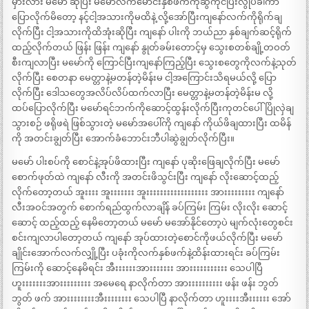
မှားလား မမော် ဆိုပြီး မမော်လက်မောင်းနှစ်ဖက်ကိုဆွဲကိုင်ပြီးလွုပ်ခါကာ
ပြောလိုက်မိတော့ နင့်ငါ့အသားကိုမထိနဲ့ လို့အော်ပြီးကျနော်လက်ကိုရိုက်ချ
လိုက်ပြီး ငါ့အသားကိုထိအုံးဆိုပြီး ကျနော် ပါးကို ဘယ်ညာ နှစ်ချက်ဆင့်ရိုက်
ထည့်လိုက်တယ် ဖြန်း ဖြန်း ကျနော် နွုတ်ခမ်းတောင့်မှ သွေးစတစ်ချို့တဝတ်
စီးကျလာပြီး မမော်ကို ကြောင်ပြီးကျနော်ကြည့်ပြီး သွေးစတွေကိုလက်နဲ့သုတ်
လိုက်ပြီး စေတနာ မေတ္တာနဲ့မတန်တဲ့မိန်းမ ငါ့အကြောင်းသိရမယ်လို့ ပြော
လိုက်ပြီး ဒေါသတွေအလိပ်လိပ်ထက်လာပြီး မေတ္တာနဲ့မတန်တဲ့မိန်းမ လို့
ထပ်ပြောလိုက်ပြီး မမော်ရင်ဘက်ကိုဆောင့်ထွန်းလိုက်ပြီးကုတင်ပေါ်ပြိုလှဲချ
သွားစဉ် ဖရိုဖရဲ ဖြစ်သွားတဲ့ မမော်အပေါ်ကို ကျနော် ကိုယ်ဖိချထားပြီး ထမိန်
ကို အတင်းချွတ်ပြီး အောက်ခံဘောင်းဘီပါဆွဲချွတ်လိုက်ပြီး။
မမော် ပါးစပ်ကို စောင်နဲ့အုပ်ဖိထားပြီး ကျနော် ပုဆိုးဖြေချလိုက်ပြီး မမော်
စောက်ဖုတ်ထဲ ကျနော် လီးကို အတင်းဖိသွင်းပြီး ကျနော် လိုးဆောင့်ထည့်
လိုက်တော့တယ် အူးးးး အူးးးးးးး အူးးးးးးးးးးးးးးးးးး အားးးးးးးးး ကျနော်
လီးအဝင်အတွက် စောက်ရည်ထွက်လာချိန် ခပ်ကြမ်း ကြမ်း လိုးလိုး ဆောင့်
ဆောင့် ထည့်ထည့် နေမိတော့တယ် မမော် မအော်နိုင်တော့ပဲ မျက်လုံးတွေစင်း
စင်းကျလာပါတော့တယ် ကျနော် အုပ်ထားတဲ့စောင်ကိုဖယ်လိုက်ပြီး မမော်
ချိုင်းအောက်လက်လျှို့ပြီး ပခုံးကိုလက်နှစ်ဖက်နဲ့ထိန်းထားရင်း ခပ်ကြမ်း
ကြမ်းကို ဆောင့်နေမိရင်း အီးးးးးးအားးးးးးး အားးးးးးးးးးး သေပါပြီ
ဟူးးးးးးးအားးးးးးးးး အမေရေ နာလိုက်တာ အားးးးးးးးးး ဖန်း ဖန်း ဘွတ်
ဘွတ် ဖက် အားးးးးးးးအီးးးးးးးး သေပါပြီ နာလိုက်တာ ဟူးးးးအီးးးးးး အော်