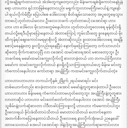
လို့အချိုချက်ထားတယ် အဲဒါတွေကျတော့လည်း မိန်းမကချစ်ဖို့ကောင်းနေပြန်
ရော ဟားဟား ရှင်ဘာဖြစ်နေတာလည်း မရှက်ဘူးလားမကြီးမငယ်နဲ့ ကျနော်
ပါ ရယ်လိုက်မိပြီး ပြောပါစေ ဒေါ်လေးရာ စိတ်ချမ်းသာတော့ အပူတွေမေ့သွား
တာပေါ့ ဟုတ်တယ်မလား ဦးလေးဘခက် ဟုတ်တာပေါ့ ငအောင်ရာ ဟား
ဟား ဟာ ဒေါ်လေး မိုးသားတွေမဲနေပါလား ဟုတ်တယ်တူလေးရေ မုန်ထိုင်းရှိ
တယ်လို့ရေဒီယိုမှာပြောနေတယ် အဲတာကြောင့် ကွမ်းသီးတွေ ခူးနေရတယ် မိုး
ထိကုန်ရင်ဈေးကောင်းမရမှာစိုးလို့ အဲတာဆိုလည်း ခူးထားဒေါ်လေးရေ အချိန်
စောင့်မနေနဲ့တော့ ခူးလို့လည်းရနေပြီပဲ နောက်မှပြောကြတော့ ဝက်သားဟင်း
ဆိုတော့ ဗိုက်ကဆာလှပြီ လာ ငအောင် ထမင်းစားရအာင် မစားတော့ဘူး ဦး
ဘခက်ရေ မမော်ထမင်းကျွေးလိုက်လို့ စားလာခဲ့တယ် ဟာ တကယ်ကြီးလား
မမော်က ထမင်းကျွေးလိုက်တယ် နားရှိလို့သာကြားရတယ်ဟေ့ မိန်းမ မင်းတူ
ကံကောင်းနေပါလား ကော်တရာ အပျိုကြီး ကထမင်းကျွေးလိုက်တယ်တဲ့။
ဟားဟားဟားဟား တကယ်ကိုနှစ်၂ခြိုက်၂ရယ်မောရင်း မင်း
တစ်ယောက်တည်း စားခဲ့တာလား ငအောင် မမော်နဲ့တူတူစားခဲ့တာပါ ဦးလေး
ဟားဟားဟား မိန်းမရေ ကံကောင်းတာမဟုတ်တော့ဘူး အပျိုကြီးနဲ့တူတူစား
လာတာဆိုပဲ ဟားဟား မင်းတော်တော်ကံတက်နေပါလား ငအောင် အပျိုကြီး
သူစိမ်းနဲ့လက်ဆုံစားတာ ငါဒီတခါပဲကြားဖူးလို့ ဟားဟား ကံမကောင်းပါဘူး
ဦးလေးရယ် ခိုင်းခံထိတာပဲသိတယ် မောတာပဲသိတယ် ဟောက်နေတာ
အတက်စီးကပြောနေတာပဲသိတယ် ဦးလေးရေ နားလိုက်အုံးမယ် ညနေခေါ်
ထားသေးတယ် အေးပါ ငအောင်ရာ ဒါနဲ့ငါ့တူအပျိုကြီးလက်ရာကောင်းလား