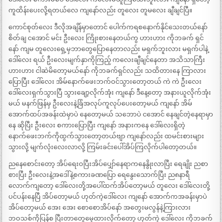
ကူထိန်းပေးလို့ရတယ်လေ ကျနော်လည်း တူလေး တူမလေး ချီချင်ပြီ။
ကောင်စုတ်လေး ဒီလိုအချိန်မှာတောင် ပေါက်ကရစနောက်နိုင်သေးတယ်နော်
စိတ်ချ ငအောင် မင်း ဦးလေး ကြိုးစားနေတယ်ကွ ဟားဟား ကိုဘခက် ရှင်
နော် ကျမ တူလေးရှေ့မှဘာတွေပြောနေတာလည်း မရှက်ဘူးလား မရှက်ပါနဲ့
ဒေါ်လေး ရယ် ဦးလေးမျက်နှာကိုကြည့် ကလေးချီချင်နေတာ အသိသာကြီး
ဟားဟား ငါဆဲမိတော့မယ်နော် ကိုဘခက်ရှင်လည်း သထိတားနေ ကြာလား
ပြောပြီး ဒေါ်လေး အိမ်နောက်ဖေးဘက်ဝင်သွားတော့တယ် ကဲ ကဲ ဦးလေး
ဒေါ်လေးရှက်သွားပြီ သွားချော့လိုက်အုံး ကျနော် ဒီနေ့တော့ အနားယူလိုက်အုံး
မယ် မနက်ဖြန်မှ ဦးလေးနဲ့ခြံအလုပ်ကူလုပ်ပေးတော့မယ် ကျနော် အိမ်
အောက်ထပ်အခန်းထဲမှာပဲ နေတော့မယ် သဘောပဲ ငအောင် နေချင်တဲ့နေရာမှာ
နေ ဆိုပြီး ဦးလေး စကားပြောပြီး ကျနော် အနားကနေ ဒေါ်လေးရှိတဲ့
နောက်ဖေးဘက်ကိုထွက်သွားတော့တယ်ဗျာ ကျနော်လည်း ထမင်းစားများ
သွားလို့ မျက်လုံးလေးလာလို့ ကြမ်းခင်းပေါ်အိပ်ကြလိုက်ပါတော့တယ်။
ညနေစောင်းတော့ အိပ်ရေးဝပြီးအိပ်ပျှော်နေရာကနေနွိုးလာပြီး ရေချိုး ညစာ
စားပြီး ဦးလေးနဲ့အဒေါ်နဲ့စကားခဏပြော ရေနွေးသောက်ပြီး ည၈နာရီ
လောက်ကျတော့ ဒေါ်လေးတို့အပေါ်ထက်အိပ်တော့မယ် တူလေး ဒေါ်လေးတို့
ပင်ပန်းနေပြီ အိပ်တော့မယ် ဟုတ်ကဲ့ဒေါ်လေး ကျနော် အောက်ကအခန်းမှာပဲ
အိပ်တော့မယ် အေး အေး စောစောအိပ်နော် အတွေးမလွန်နဲ့ကြားလား
ဘဝသစ်ကိုပြန်စ ပြီးတာတွေမေ့ထားလိုက်တော့ ဟုတ်ကဲ့ ဒေါ်လေး ကိုဘခက်