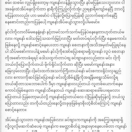
စမ်း ထစမ်း လွုပ်နွိုးတော့မှ ကျနော်လန့်နွိုးသွားပြီး နင်မပြန်သေးဘူးလား ငါ
အခန်းထဲအိပ်နေလိုက်တာ နာရီကိုကြည့်လိုက်အုံး ညရနာရီကျော်နေပြီ ဘာလို့
မပြန်တာလည်း ဟာ မမော်ပဲ ငါပြန်လို့ပြောမှပြန်ဆို ညဘက်ရောက်နေပြီ
နေစောင်းတည်းကပြန်ပေါ့ ကျနော်အိပ်ပျော်သွားလို့ပါမမော်။
နင်ငါကိုလာလိမ်မနေနဲ့နော် နင့်တမင်သက်သက်မပြန်ပဲနေနေတာဟုတ်တယ်မ
လား ကျနော် ဒေါသမြင့်သထက်မြင့်လာပြီး မတ်တပ်ရပ်လိုက်ပြီး နေမကောင်း
ဖြစ်နေလို့ ကျနော်စောင့်နေပေးတာ ကျနော် စေတနာကိုအသိအမှတ်မပြုရင်နေ
ပါ သိပ်မစော်ကားပါနဲ့ မမော် နင်ငါ့ကိုအော်ပြောစရာမရှိဘူးနော် လူပဲ စေတနာ
ကိုအစော်ကားခံရရင် ဒေါသထွက်တာပဲဗျ ခင်ဗျားနားလည်ထား မင်း ငါ့ကို
ဘယ်လိုပြောလိုက်တယ် မိုက်ရိုင်းလိုက်တာ ဆိုပြီး မမော်ကျနော်အနား
ခြေလှမ်းလာပြီး ငါ့မင်းထက်အသက်ကြီးတယ်နော် မင်းစကားရိုင်းလှချည်
လား စကားကိုဆင်ခြင်ပြောနော် မင်းတို့အိမ်နဲ့ခြံကိုအချိန်မရွေးသိမ်းလို့ရ
တယ်ဆိုတာသဘောပေါက် ဒီမှာ ကျနော်နားလည်တယ် လူတစ်ယောက်နေမ
ကောင်းဖြစ်နေတာ ကျနော်သိနေတယ် ကျနော် ဆေးဆရာခေါ်ပေးရမလား
ပြောတယ် ပြန်တော့မယ်လို့ ကျနော်ပြောတယ်လေ ငါ့ပြန်ဆိုမှပြန်လို့ ဘယ်သူ
ပြောတာလည်း တကိုယ်တည်းနေလို့တခုခုဖြစ်မှာစိုးတဲ့စိတ်ကြောင့် ကျနော်
စောင့်နေတာ။
အိပ်ပျော်သွားတာ ကျနော်အပြစ်လား ခင်ဗျားကကျနော်ကို အကြွေးရစရာရှိ
လို့လူလိုမဆက်ဆံပေမဲ့ ကျနော်က မေတ္တာစိတ်နဲ့ အနားမှာနေပေးမိတာ ကျနော်