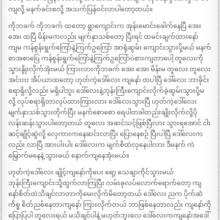
ကျလို့ မနက်ခင်းစလို့ အသက်ပြန်ဝင်လာပါတော့တယ်။
ကိုဘခက် ကိုဘခက် ထတော့ ရွာကျောင်းက အုန်းမောင်းခေါက်နေပြီ အေး
အေး ထပြီ မိန်းမကလည်း မျက်နှာသစ်တော့ ပြီးရင် ထမင်းချက်ထားနော်
ကျမ ကန်စွန်းရွက်ကြော်နဲ့ကြက်ဥကြော် အာရုံဆွမ်း ကျောင်းသွားပို့မယ် မနက်
စာအစာပြေ ကန်စွန်းရွက်ကြော်နဲ့ကြက်ဥကြော်ပဲစားကျတာပေါ့ တူလေးကို
သွားနွိုးလိုက်အုံးမယ် ကြားလားကိုဘခက် အေး အေး မိန်းမ တူလေး တူလေး
အင်းးးး အိပ်ယာထတော့ ဟုတ်ကဲ့ဒေါ်လေး ကျနော် ထပါပြီ ဒေါ်လေး ဘာခိုင်း
စရာရှိလို့လည်း မရှိပါဘူး ဒေါ်လေးနဲ့ဘုန်းကြီးကျောင်းလိုက်ခဲ့ဆွမ်းသွားပို့မ
လို့ လုပ်စရာရှိတာလုပ်ထားကြားလား ဒေါ်လေးသွားပြီ ဟုတ်ကဲ့ဒေါ်လေး
မျက်နှာသစ်သွားတိုက်ပြီး မနက်စောစော ရေပါတခါတည်းချိုးလိုက်လို့ပို
လန်းဆန်းသွားပါတော့တယ် တူလေး အဆင်သင့်ဖြစ်ပြီလား သွားရအောင် ငါး
ဆင့်ချိုင့်ဆွဲလို့ လှေကားကနေဆင်းလာပြီး ပြောနေစဉ် ပြီးပါပြီ ဒေါ်လေးက
လည်း လာပြီ အားပါးပါး ဒေါ်လေးက မျက်စိထဲလှနေပါလား ဒီမနက် ကဲ
မြှောက်မနေနဲ့ သွားမယ် နောက်ကျနေအုံးမယ်။
ဟုတ်ကဲ့ဒေါ်လေး ချိုင့်ကျနော်ကိုပေး ရော့ သေချာကိုင်သွားမယ်
ဘုန်းကြီးကျောင်းသို့ထွက်လာကြပြီး လမ်းခုလပ်လောက်ရောက်တော့ ကျ
နော်စိတ်ထဲသိချင်လာတာကိုမေးလိုက်မိတော့တယ် ဒေါ်လေး ညက ပိုက်ဆံ
ကိစ္စ စိတ်ညစ်နေတာကျနော် ကြားလိုက်တယ် ဘာဖြစ်နေတာလည်း ကျနော်ကို
ပြောပြပါ တူလေးရယ် မသိချင်ပါနဲ့ မဟုတ်ဘူးလေ ဒေါ်လေးကကျနော်အဒေါ်