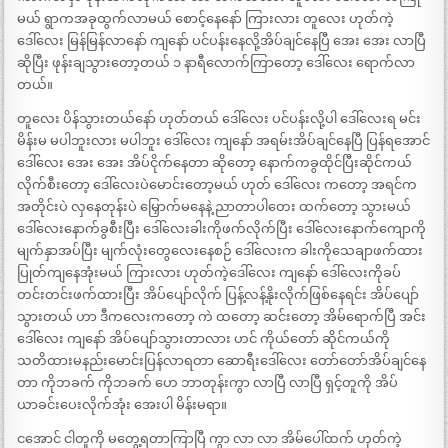
မယ် ရွာကအခုထွက်လာမယ် စောင့်နေနော် ကြားလား တူလေး ဟုတ်ကဲ့
ဒေါ်လေး မြန်မြန်လာနော် ကျနော် ပင်ပန်းနေလို့အိပ်ချင်နေပြီ အေး အေး လာပြီ
ဆိုပြီး ဖုန်းချသွားတော့တယ် ၁ နာရီလောက်ကြာတော့ ဒေါ်လေး ရောက်လာ
တယ်။
တူလေး ပိန်သွားတယ်နော် ဟုတ်တယ် ဒေါ်လေး ပင်ပန်းလို့ပါ ဒေါ်လေးရ မင်း
မိန်းမ မပါဘူးလား မပါဘူး ဒေါ်လေး ကျနော် အရမ်းအိပ်ချင်နေပြီ ပြန်ရအောင်
ဒေါ်လေး အေး အေး အိပ်ငိုက်နေတာ ဆိုတော့ နောက်ကခွထိုင်ပြီးဆိုင်ကယ်
လိုက်စီးတော့ ဒေါ်လေးပဲမောင်းတော့မယ် ဟုတ် ဒေါ်လေး ကတော့ အရင်က
အတိုင်းပဲ လှနေတုန်းပဲ မြှောက်မနေနဲ့ ညာတာပါတေး ထက်တော့ သွားမယ်
ဒေါ်လေးနောက်ခွစီးပြီး ဒေါ်လေးခါးကိုဖက်လိုက်ပြီး ဒေါ်လေးနောက်ကျောကို
မျက်နှာအပ်ပြီး မျက်လုံးတွေလေးနေစဉ် ဒေါ်လေးက ခါးကိုသေချာဖက်ထား
ပြုတ်ကျနေအုံးမယ် ကြားလား ဟုတ်ကဲ့ဒေါ်လေး ကျနော် ဒေါ်လေးကိုခပ်
တင်းတင်းဖက်ထားပြီး အိပ်ပျော်လိုက် ပြန့်လန့်နိုးလိုက်ဖြစ်နေရင်း အိပ်ပျော်
သွားတယ် ဟာ ဒီကလေးကတော့ ကဲ ထတော့ ဆင်းတော့ အိမ်ရောက်ပြီ အင်း
ဒေါ်လေး ကျနော် အိပ်ပျော်သွားတာလား ဟင် ကိုယ်တော် ဆိုင်ကယ်ကို
သတိထားမနည်းမောင်းပြန်လာရတာ ဆောရီးဒေါ်လေး တော်တော်အိပ်ချင်နေ
တာ ကိုဘခက် ကိုဘခက် ဟေ ဘာတုန်းကွာ လာပြီ လာပြီ ရှင့်တူကို အိပ်
ယာခင်းပေးလိုက်အုံး အေးပါ မိန်းမရာ။
ငအောင် ငါတူကို မတွေ့ရတာကြာပြီ ကွာ လာ လာ အိမ်ပေါ်ထက် ဟုတ်ကဲ့