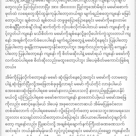
သံတွေနဲ့ အပျိုကြီးမမော် မျက်လုံးတွေစင်းစင်းကျလာပြီး ကျနော် လိုးချက်
တွေလည်း ပြင်းပြင်းလာပြီး အား အီးးးးးးးး ပြိုင်တူအော်မိရင်း မမော်စောက်
ဖုတ်ထဲ လရေတွေအိုင်ထွန်းကုန်ပါတော့တယ်ဗျာ မျက်ရည်စတွေကျနော် မမြင်
တော့ပါဘူး ချစ်တယ် ချစ်တယ် တဖွဖွပြောပြောနေရင်း မမော်ကိုမနားတမ်း
တစ်ချီပြီးတစ်ချီ ငါးချီ ဆက်တိုက် လိုးပစ်လိုက်မိပါတယ် မမော် ကျနော်ကို ခွ
င့်လွတ်ပါ ကျနော် မသိစိတ်က မမော်ကိုချစ်နေလို့ခုလိုပေါက်ကွဲသွားတာပါ ကျ
နော် အချစ်ကိုလက်ခံပေးပါနော် မျက်ရည်စတွေနဲ့ မမော်ငိုနေရင်း ပြန်ပါတော့
ပြန်ပါတော့ ခုချိန်ဘာမှမတွေးနိုင်တော့ပါဘူး အရှက်လည်းကုန်ပါပြီ ကျေနပ်
ပါတော့ ပြန်ပါတော့နော် ကျနော် ကို စိတ်မဆိုးပါနဲ့ မမော်ရယ် ကျနော် မမော်ကို
လက်ထပ်ပါရစေ စိတ်ဆိုးလည်းမထူးတော့ပါဘူး ဒါပေမဲ့စိတ်မကောင်းဖြစ်ရ
တယ်။
အိမ်ကိုပြန်လိုက်တော့နော် မမော် ဆုံးဖြတ်နေစဉ်အတွင်း မမော်ကို လာမတွေ
ပါနဲ့ ဆုံးဖြတ်ပြီးလို့အဖြေတစ်ခုခုရှိလာရင် မမော် ကိုယ်တိုင် လာခဲ့ပါမယ်
အေးဆေးဆုံးဖြတ်ပါရစေ မမော်နားလည်ပေးသလို နားလည်မွုပြန်ပေးနိုင်
မယ်လို့ ယုံကြည်ပါရစေ မမော်စကားကျနော် နားတောင်ပါ့မယ် မမော်အဖြေ
ကိုလည်း စောင့်နေပါ့မယ် ဒါပေမဲ့ အခုလောလောဆယ် အိမ်မပြန်ခင်လေး
တစ်ခါလောက် လိုးပါရစေမမော် လို့ပြောလိုက်တော့ မဝသေဘူးအားမရသေး
ဘူးလား သေချင်တာပဲသိတော့တယ်ပြောရင်း အိပ်ယာပေါ်မမော်လှဲချလိုက်
တော့ ကျနော်လည်း ပြိုဆင်းလို့ အချစ်ရဲချောက်နက်ကြီးထဲခဏခဏသက်
ဆင်းရင်း ဘယ်နှစ်ခါမှန်းမသိ လွင့်လွင့်မျောရင်း မမော်လည်းမျှော့ ကျနော်လီး