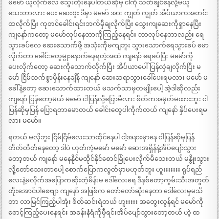
မမော် ယူလိုက်လေ သွေးတိုးနေပါတယ်ဆိုမှ ငါကို သတ်ချင်နေလို့မယူ
သေးတာလား ပေး ဆေးဗူး ဒီမှာ မမော် အား ကျွတ် ကျွတ် အိပ်ယာကအတင်း
ထလိုက်ပြီး ကုတင်ခေါင်းရင်းဘက်မှီချလိုက်ပြီး သွေးကျဆေးကိုရှာနေပြီး
ကျနော်ကတော့ မမော်လုပ်နေတာကိုကြည့်နေရင်း ဘာလုပ်နေတာလည်း ရေ
သွားခပ်လေ ဆေးသောက်ဖို့ အသုံးကိုမကျဘူး သွားသောက်ရေသွားခပ် မော
လိုက်တာ ခေါင်းတွေမွုးနောက်နေရတဲ့အထဲ ကျနော် ရေခပ်ပြီး မမော်ကို
ပေးလိုက်တော့ ဆေးကိုသောက်လိုက်ပြီး အိပ်ယာပေါ်ပြန်လှဲချလိုက်ပြီး မ
မော် ငြိမ်သက်စွာမှိန်းနေချိန် ကျနော် ဆေးဆရာသွားခေါ်ပေးရမလား မမော် မ
ခေါ်နဲ့တော့ ဆေးသောက်ထားတယ် မသက်သာမှတမျိုးပေါ့ အဲ့ဒါဆိုလည်း
ကျနော် ပြန်တော့မယ် မမော် ငါပြန်လို့ပြောမိလား စိတ်ကအမှတ်မထားဘူး ငါ
ပြန်ဆိုမှပြန် ပြောရတာမောတယ် ခေါင်းတွေပါကိုက်တယ် ကျနော် နှိပ်ပေးရမ
လား မမော်။
ရတယ် မလိုဘူး ငြိမ်ငြိမ်လေးသာထိုင်နေပါ ငါ့အနားမှာနေ ငါပြန်ဆိုမှပြန်
တိတ်တိတ်နေတော့ ဒါပဲ ဟုတ်ကဲ့မမော် မမော် ဆေးအရှိန်နဲ့အိပ်ပျော်သွား
တော့တယ် ကျနော် မနေနိုင်မထိုင်နိုင်စောင်ခြုံပေးလိုက်မိသေးတယ် မနွိုးသွား
လို့တော်သေးတာပေါ့ စောက်ပြောကလွတ်မှာမဟုတ်ဘူး ဟူးးးးးးး ရုပ်ရည်
လေးနဲ့မလိုက်အပြောကဆိုးတဲ့မိန်းမ ဒေါ်လေးရေ ဒီနှစ်တော့ကွမ်းသီးအတွတ်
တိုးအောင်ပါစေဗျာ ကျနော် အဖြစ်က တော်တော်ဆိုးနေတာ ဒေါ်လေးမှမသိ
တာ လာမြင်ကြည့်ပါအုံး စိတ်ဆင်းရဲတယ် ဟူးးးးး အတွေးလွန်ရင် မမော်ကို
စောင့်ကြည့်ပေးနေရင်း အခန်းနံရံကိုမှီရင်းအိပ်ပျော်သွားတော့တယ် ဟဲ့ ထ