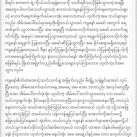
မိရင်း ကေကေ ရဲ့ကိုယ်သင်းရနံ့လေးကို သတိရမိသလိုဖြစ်သွားတဲ့အချိန်
အတွေးပါလက်စသတ်သွားတဲ့ စကားသံကျနော်ကြားလိုက်ရတော့တယ်ဗျာ
ဟဲ့ သောက်ရေတစ်ခွက်ခပ်ပေးအုံး မောလာတယ် ဟုတ်ကဲ့အမ ဘယ်နားမှာ
လည်း အိမ်အပေါ်ထပ်မှာရေအိုးရှိတယ်သွားခပ် ကျနော် မမော် အတွက် ရေ
တစ်ခွက် ယူလာပေးပြီး အမ ရေရပြီ ကမ်းပေးလိုက်တော့ မမော် သောက်ချ
လိက်ပြီး အခုမှပဲ အမောပြေသွားတော့တယ် သွား ရေခွက်ပြန်ထားလိုက်အုံး
ကျနော် ရေခွက် ပြန်ထားပြီး မမော်ဆီပြန်သွားပြီး အမ ခိုင်းစရာမရှိတော့ရင်
ကျနော်ပြန်တော့မယ် ဒီမှာ နင့်ကိုပြန်လို့ငါပြောနေလို့လား ငါပြန်ဆိုမှပြန် ငါ့ကို
လာမမေးနဲ့ငါမကြိုက်ဘူး နားလည်တယ်နော် အံကိုကြိတ်လို့ ဟုတ်ကဲ့လို့သာ
ဖြေမိရင်း ခြံထဲအမွိုက်လှည်းမီးရွို့သေချာလုပ်ကြားလား ဟုတ်ကဲ့ပါအမ
သွား လုပ်။
ကျနော်စိတ်ထဲအောင့်သက်သက်နဲ့ အမွိုက်လှည်း မီးရွို့သန့်ရှင်းအောင် လုပ်
ပြီးတော့ အိမ်အောက်ထပ်ကနေ အမရေ အမ အေး ဘာလည်း အလုပ်တွေပြီး
ပြီ အေး အိမ်ပေါ်တက်ခဲ့အုံး ဟုတ်ကဲ့ အိမ်ပေါ် ထက်သွားတော့ လာ ထမင်း
ဟင်းကူချက်အုံး ခိုင်းနေလိုက်တာတခုပြီးတခုလူလည်းမောနေပါပြီ ဘာလုပ်
နေတာလည်း ထမင်းစားပွဲခုံကြပြင်လေ ထမင်းစားမယ် ဟုတ် ကဲ့ လို့သာဖြေ
ရင်း စားပွဲခုံပြင် ထမင်းဟင်း ပန်းကန်ချပြင်ဆင်ပြီး အောက်ကိုဆင်းမလို့
ခြေလှမ်းပြင်နေဆင် အဲ့ဒါက ဘယ်လည်း ကျနော် အောက်မှာစောင့်နေမလို့ပါ
ဘယ်သူကဆင်းခိုင်းလို့ပဲငါဆဲမိတော့မယ် လာထိုင် လာစား ငါနှစ်ခါမပြောဘူး
နော် ကြားလား ဟုတ်ကဲ့အမ နေပါအုံး အမ အမနဲ့ ငါနင့်အမ လား မဟုတ်ပါဘူး