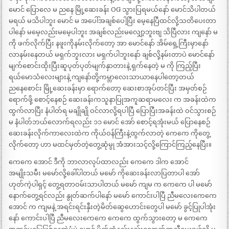
မောင် ပြောလေ မ ညနေ မြို့ဆေးခန်း OG သွားပြရမယ်နော် မောင်သိပါတယ်
မရယ် မသိပါဘူး မောင် မ အပေါ်အချစ်ပေါ့ပြီး မေ့နေပြီထင်လို့သတိပေးတာ
ပါနော် မမေ့လည်းမမေ့ပါဘူး အချစ်လည်းမလျှော့ဘူးဗျ သိပြီလား ကျနော် မ
ကို ဖက်လိုက်ပြီး နဖူးကိုနမ်းလိုက်တော့ အာ မောင်နော် အိမ်ရှေ့ကြီးမှာနော်
လာနမ်းနေတယ် မရှက်ဘူးလား မရှက်ပါဘူးနော် ချစ်လို့နမ်းတာပဲ မောင်နော်
မျက်စောင်းထိုးပြီးဆူပုတ်ပုတ်မျက်နှာတားနဲ့ ရှက်နေတဲ့ မ ကို ကြည့်ပြီး
ရယ်မောသံလေးများနဲ့ ကျနော်တို့ကမ္ဘာလေးသာယာနေပါတော့တယ်
ညနေစောင်း မြို့ဆေးခန်းမှာ ရောက်တော့ ဆေးစာအုပ်တင်ပြီး အမှတ်စဉ်
ရောက်ဖို့ စောင့်နေစဉ် ဆေးခန်းကသူနာပြုအကူဆရာမလေး က အခန်းထဲက
ထွက်လာပြီး နံပါတ်ရ မချိုချို ဝင်လာလို့ရပါပြီ ပြောပြီးအခန်းထဲ ဝင်သွားစဉ်
မ နံပါတ်ဘယ်လောက်ရလည်း ၁၁ မောင် အော် စောင့်ရအုံးမယ် ပြောနေစဉ်
ဆေးခန်းလိုက်ကာလေးထဲက ကိုယ်ဝန်ကြီးနဲ့ထွက်လာတဲ့ ကေကေ ကိုတွေ့
လိုက်တော့ ဟာ မထင်မှတ်တဲ့တွေ့ဆုံမွု အံအားသင့်လို့ကြောင်ကြည့်နေပြီး။
ကေကေ အောင် ဒီကို ဘာလာလုပ်ထာလည်း ကေကေ ဒါက အောင်
အမျိုးသမီး မမော်လို့ခေါ်ပါတယ် မမော် ကိုဆေးခန်းလာပြတာပါ အော်
ဟုတ်ကဲ့ပါရှင့် တွေ့ရတာဝမ်းသာပါတယ် မမော် ကျမ က ကေကေ ပါ မမော်
နောက်တွေ့ရင်လည်း နွုတ်ဆက်ပါနော် မမော် ကောင်းပါပြီ ညီမလေးကေကေ
အောင် က ကျမနဲ့ အရင်းရင်းနှီးတဲ့မိတ်ဆွေဟောင်းတွေပါ မမော် ခွင့်ပြုပါအုံး
နော် ကောင်းပါပြီ ညီမလေးကေကေ ကေကေ ထွက်သွားတော့ မ ကေကေ