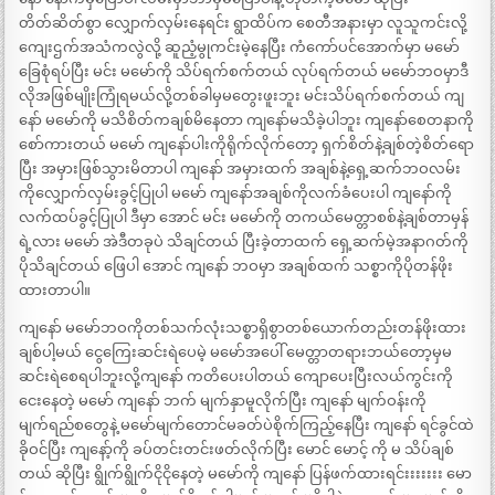
တိတ်ဆိတ်စွာ လျှောက်လှမ်းနေရင်း ရွာထိပ်က စေတီအနားမှာ လူသူကင်းလို့
ကျေးဌက်အသံကလွဲလို့ ဆူညံ့မွုကင်းမဲ့နေပြီး ကံကော်ပင်အောက်မှာ မမော်
ခြေစုံရပ်ပြီး မင်း မမော်ကို သိပ်ရက်စက်တယ် လုပ်ရက်တယ် မမော်ဘဝမှာဒီ
လိုအဖြစ်မျိုးကြုံရမယ်လို့တစ်ခါမှမတွေးဖူးဘူး မင်းသိပ်ရက်စက်တယ် ကျ
နော် မမော်ကို မသိစိတ်ကချစ်မိနေတာ ကျနော်မသိခဲ့ပါဘူး ကျနော်စေတနာကို
စော်ကားတယ် မမော် ကျနော်ပါးကိုရိုက်လိုက်တော့ ရှက်စိတ်နဲ့ချစ်တဲ့စိတ်ရော
ပြီး အမှားဖြစ်သွားမိတာပါ ကျနော် အမှားထက် အချစ်နဲ့ရှေ့ဆက်ဘဝလမ်း
ကိုလျှောက်လှမ်းခွင့်ပြုပါ မမော် ကျနော်အချစ်ကိုလက်ခံပေးပါ ကျနော်ကို
လက်ထပ်ခွင့်ပြုပါ ဒီမှာ အောင် မင်း မမော်ကို တကယ်မေတ္တာစစ်နဲ့ချစ်တာမှန်
ရဲ့လား မမော် အဲဒီတခုပဲ သိချင်တယ် ပြီးခဲ့တာထက် ရှေ့ဆက်မဲ့အနာဂတ်ကို
ပိုသိချင်တယ် ဖြေပါ အောင် ကျနော် ဘဝမှာ အချစ်ထက် သစ္စာကိုပိုတန်ဖိုး
ထားတာပါ။
ကျနော် မမော်ဘဝကိုတစ်သက်လုံးသစ္စာရှိစွာတစ်ယောက်တည်းတန်ဖိုးထား
ချစ်ပါ့မယ် ငွေကြေးဆင်းရဲပေမဲ့ မမော်အပေါ် မေတ္တာတရားဘယ်တော့မှမ
ဆင်းရဲစေရပါဘူးလို့ကျနော် ကတိပေးပါတယ် ကျောပေးပြီးလယ်ကွင်းကို
ငေးနေတဲ့ မမော် ကျနော် ဘက် မျက်နှာမူလိုက်ပြီး ကျနော် မျက်ဝန်းကို
မျက်ရည်စတွေနဲ့ မမော်မျက်တောင်မခတ်ပဲစိုက်ကြည့်နေပြီး ကျနော် ရင်ခွင်ထဲ
ခိုဝင်ပြီး ကျနော့်ကို ခပ်တင်းတင်းဖတ်လိုက်ပြီး မောင် မောင့် ကို မ သိပ်ချစ်
တယ် ဆိုပြီး ရွိုက်ရွိုက်ငိုငိုနေတဲ့ မမော်ကို ကျနော် ပြန်ဖက်ထားရင်းးးးးးး မော