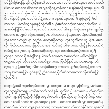
ခပ်ရိုင်းရိုင်းပြောရင် ငါ့ကိုနွားလို သဘောထား ပေါင်းသင်းနေတာ အရမ်းတော်
ပါတယ် ကေကေ ငါကသာ အချစ်ကိုရှေ့တန်းတင် မ မွန်နေလို့ ဘာမှမမြင်မသိ
နွားတစ်ကောင်လိုပေါင်းသင်းနေမိတာ ငါ့ကိုယ်ငါလည်းရွံ့မိတယ် ကေကေ
ခိုးကြောင်ခိုးဝှက် မပေါင်းပါနဲ့ ကေကေ နောက်လူလက်ကို ရဲရဲတွဲလိုက်ပါ
သာယာမယ်တင်တဲ့လူနဲ့နေခဲ့လိုက်ပါ ပျော်မယ်တင်တဲ့ဘဝလျှောက်လိုက်ပါ
အဆင်ပြေကြပါစေလို့ ဆုတောင်းပေးခဲ့တာပါ ဒါ နောက်ဆုံးအနေနဲ့ ကျေနပ်စွာ
ကေကေ အတွက် စဉ်းစားပေးခဲ့တာပါ တောင်းပန်နေစရာလည်းမလိုတော့ပါ
ဘူး အောင် လည်း နားလည်ပေးစရာမရှိတော့ပါဘူး လူဆိုတာ ကိုယ့်အိပ်မက်
ကို ကိုယ်ဘာသာဆေးခြယ်တာ အကောင်းဆုံးပါ ကေကေ ငါ့တို့နှစ်ယောက် ရဲ့
လမ်းခွဲခြင်းမှာဝမ်းနည်းစရာမရှိတော့ပါဘူး တောင်းပန်နေမဲ့အစား ငါ့တို့
ကွာရှင်းတာက ပိုအဓိပ္ပါယ်ရှိပါတယ် ကေကေ အနာဂတ်လမ်းစိတ်ကြိုက်
လျှောက်လှမ်းလို့ရအောင် အောင်နဲ့ကေကေ ပြတ်ပြတ်သားသားတရားဝင်
ကွာရှင်းဖို့ ရုံးတော်ကို လိုက်လာခဲ့ပါတော့ ကေကေ မျက်ရည်တွေနဲ့ ကေကေ
ဘာမှဆက်မပြောပဲငိုင်နေစဉ် ညီလေးရေ ပိုက်ဆံထားခဲ့တယ်လို့အော်ပြော
လိုက်ပြီး။
တရားရုံးပေါ် ကျနော်လှမ်းထက်သွားတော့တယ် တရားသူကြီးရှေ့လက်မှတ်
ထိုး ကွာရှင်းစာချုပ် တစ်ယောက် တစ်ခုစီ ယူလိုက်ပြီး ကေကေ မျက်နှာကိုတ
ချက် ကျနော်ကြည့်လိုက်ပြီး အမှတ်မထင် အကြည့်တချက်ဆုံလိုက်စဉ် ကေ
ကေ ပြောပါ အောင် ကျန်းမာရေးဂရုစိုက်ပါ ကေကေ အောင် သွားတော့မယ် နွု
တ်ဆက်ခဲ့ပါတယ် ကျနော် စကားဆုံးတာနဲ့ ကေကေ ကိုကျောခိုင်းကာ ရုံးတော်