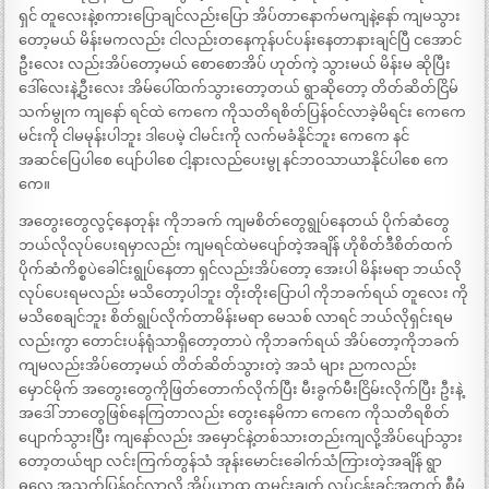
ရှင် တူလေးနဲ့စကားပြောချင်လည်းပြော အိပ်တာနောက်မကျနဲ့နော် ကျမသွား
တော့မယ် မိန်းမကလည်း ငါလည်းတနေကုန်ပင်ပန်းနေတာနားချင်ပြီ ငအောင်
ဦးလေး လည်းအိပ်တော့မယ် စောစောအိပ် ဟုတ်ကဲ့ သွားမယ် မိန်းမ ဆိုပြီး
ဒေါ်လေးနဲ့ဦးလေး အိမ်ပေါ်ထက်သွားတော့တယ် ရွာဆိုတော့ တိတ်ဆိတ်ငြိမ်
သက်မွုက ကျနော် ရင်ထဲ ကေကေ ကိုသတိရစိတ်ပြန်ဝင်လာခဲ့မိရင်း ကေကေ
မင်းကို ငါမမုန်းပါဘူး ဒါပေမဲ့ ငါမင်းကို လက်မခံနိုင်ဘူး ကေကေ နင်
အဆင်ပြေပါစေ ပျော်ပါစေ ငါ့နားလည်ပေးမွု နင်ဘဝသာယာနိုင်ပါစေ ကေ
ကေ။
အတွေးတွေလွင့်နေတုန်း ကိုဘခက် ကျမစိတ်တွေရွုပ်နေတယ် ပိုက်ဆံတွေ
ဘယ်လိုလုပ်ပေးရမှာလည်း ကျမရင်ထဲမပျော်တဲ့အချိန် ဟိုစိတ်ဒီစိတ်ထက်
ပိုက်ဆံကိစ္စပဲခေါင်းရွုပ်နေတာ ရှင်လည်းအိပ်တော့ အေးပါ မိန်းမရာ ဘယ်လို
လုပ်ပေးရမလည်း မသိတော့ပါဘူး တိုးတိုးပြောပါ ကိုဘခက်ရယ် တူလေး ကို
မသိစေချင်ဘူး စိတ်ရွုပ်လိုက်တာမိန်းမရာ မေသစ် လာရင် ဘယ်လိုရှင်းရမ
လည်းကွာ တောင်းပန်ရုံသာရှိတော့တာပဲ ကိုဘခက်ရယ် အိပ်တော့ကိုဘခက်
ကျမလည်းအိပ်တော့မယ် တိတ်ဆိတ်သွားတဲ့ အသံ များ ညကလည်း
မှောင်မိုက် အတွေးတွေကိုဖြတ်တောက်လိုက်ပြီး မီးခွက်မီးငြိမ်းလိုက်ပြီး ဦးနဲ့
အဒေါ် ဘာတွေဖြစ်နေကြတာလည်း တွေးနေမိကာ ကေကေ ကိုသတိရစိတ်
ပျောက်သွားပြီး ကျနော်လည်း အမှောင်နဲ့တစ်သားတည်းကျလို့အိပ်ပျော်သွား
တော့တယ်ဗျာ လင်းကြက်တွန်သံ အုန်းမောင်းခေါက်သံကြားတဲ့အချိန် ရွာ
ဓလေ့ အသက်ပြန်ဝင်လာလို့ အိပ်ယာထ ထမင်းချက် လုပ်ငန်းခွင်အတွက် စီမံ