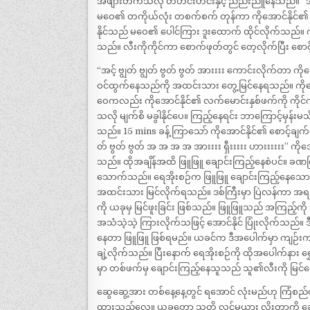
အဖျားတက်သလို တဟင်းဟင်းနှင့် ညည်းညူနေသည်။ “အ အ 
မဝေ၏ တကိုယ်လုံး တစက်စက် တုန်ကာ ကိုအောင်နိုင်၏ ခေါ
နိုင်သည် မဝေ၏ ပေါင်ကြား ဒူးထောက် ထိုင်လိုက်သည်။ ကို
သည်။ လီးကိုကိုင်ကာ စောက်ဖုတ်တွင် တေ့လိုက်ပြီး စောင
“အင့် ဗျွတ် ဗျွတ် ဗွတ် ဗွတ် အားးးး ကောင်းလိုက်တာ ကိုအေ
ဝင်ထွက်နေသည်ကို အထင်းသား တွေ့မြင်နေရသည်။ ကိုအေ
ဝေကလည်း ကိုအောင်နိုင်၏ လက်မောင်းနှစ်ဖက်ကို ကိုင
သလို မျက်စိ မခွါနိုင်ပေ။ ကြည့်နေရင်း ဘာကြောင့်မှန်းမသ
သည်။ 15 mins ခန့် ကြာသော် ကိုအောင်နိုင်၏ စောင့်ချက်
တ် ဗွတ် ဗွတ် အ အ အ အ အားးးး ရှီးးးးး ဟားးးးးး” ကိုအော
သည်။ ထိုအချိန်အထိ ဖြူဖြူ ချောင်းကြည့်နေစဲပင်။ ခဏ
သောက်သည်။ ရေအိုးစဉ်က ဖြူဖြူ ချောင်းကြည့်နေသော အ
အထင်းသား မြင်လိုက်ရသည်။ ဒစ်ကြီးမှာ ပြဲလန်ကာ အ
ကို ယခုမှ မြင်ဖူးခြင်း ဖြစ်သည်။ ဖြူဖြူသည် အကြည့်က
အသံသဲ့သဲ့ ကြားလိုက်သဖြင့် အောင်နိုင် ပြုံးလိုက်သည်။
နေတာ ဖြူဖြူ ဖြစ်ရမည်။ ယခင်က ဒီအပေါက်မှာ ကျဉ်းကျဉ
ချဲ့လိုက်သည်။ ပြီးနောက် ရေအိုးစဉ်ကို ထိုအပေါက်နား ရ
မှာ တစ်ဖက်မှ ချောင်းကြည့်နေသူသည် သူ၏လီးကို မြင်စေ
ဆွေဆွေ့အား တစ်နေ့နေ့တွင် ရအောင် လုံးမည်ဟု ကြံစည
ထားသည်လေ။ ယခုတော့ သူတို့ လင်မယား လိုးတာကို ချေ