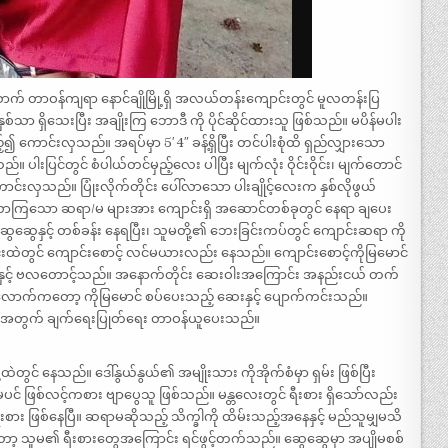
 တာဝန်ကျရာ နောင်ချိုမြို့ရှိ အလယ်တန်းကျောင်းတွင် မူလတန်းပြ
ရှိသေးပြီး အချိုးကြ ဘောဒီ ကို ပိုင်ဆိုင်ထားသူ ဖြစ်သည်။ မပိန်မပါး
၍ ကောင်းလှသည်။ အရပ်မှာ 5′ 4″ ခန့်ရှိပြီး တင်ပါးစုံထိ ရှည်လျှားသော
ါးပြင်တွင် စံပါယ်တင်မှည့်လေး ပါပြီး မျက်လုံး ဝိုင်းဝိုင်း၊ မျက်တောင်
င်းလှသည်။ ပြုံးလိုက်တိုင်း ပေါ်လာသော ပါးချိုင့်လေးက နှစ်လိုဖွယ်
လာကြသော ဆရာ/မ များအား ကျောင်းရှိ အဆောင်တစ်ခုတွင် နေရာ ချပေး
ွေနှင့် တစ်ခန်း နေရပြီး၊ သူမတို့၏ ဘေးခြင်းကပ်တွင် ကျောင်းဆရာ ကို
င်းထဲတွင် ကျောင်းစောင့် လင်မယားလည်း နေသည်။ ကျောင်းစောင့်ကိုမြမောင်
င်းနှင့် ဗလတောင့်သည်။ အနောက်တိုင်း ဆေးဝါးအကြောင်း အနည်းငယ် တက်
ုး လောက်ကတော့ ကိုမြမောင် စပ်ပေးသည့် ဆေးနှင့် ပျောက်ကင်းသည်။
တို့အတွက် ချက်ရေးပြုတ်ရေး တာဝန်ယူပေးသည်။
့ထဲတွင် နေသည်။ ဒေါ်နွယ်နွယ်၏ အမျိုးသား ကိုအိုက်စံမှာ ရှမ်း ဖြစ်ပြီး
ဖြစ်လင့်ကစား ဗျာပွေသူ ဖြစ်သည်။ မန္တလေးတွင် ရီးစား ရှိသော်လည်း
ီးစား ဖြစ်နေပြီ။ ဆရာမဆိုသည့် သိက္ခါကို ထိမ်းသည့်အနေနှင့် မည်သူမျှမသိ
ော့ သူမ၏ ရီးစားတွေအကြောင်း ရင်ဖွင့်တက်သည်။ ဆွေဆွေမှာ အပျိုမစစ်