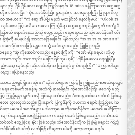
ရသည်။ ငြိမ်ငြိမ်လေး ချောင်းကြည့်နေရင်း 15 mins ခန့်ကြာသော် ဆွေဆွေ
 တိုးကပ်လာပြီး “ကိုအောင်နိုင်ကြီး နွှာချက်က အားရစရာကြီး ဖြူရာ၊ ဒီလူ
ာ အဟေးးး” “ကဲ ဆွေ အိပ်စို့၊ မနက် မထနိုင်ဘဲ နေလိမ့်မယ်” “Ok ok အ
 လှုပ်နေသဖြင့် မသိမသာလေး ကြည့်မိရာ ဆွေဆွေသည် နို့တွေကို အင်္ကျ ီ
င်ကြားထဲ ရောက်နေသည်ကို တွေ့ရသည်။ ဆွေဆွေသည် ကိုအောင်နိုင်၏ လီး
်း နို့အုံကို စုပ်နယ်၍ အာသာဖြေနေခြင်း ဖြစ်သည်။ “အ အ အ အ အားးးးးး”
အစောပိုင်းကားဖြင့် မန္တလေးသို့ ဆင်းသွားသည်။ ဖြူဖြူလည်း
နေစဉ် “အို ကိုအောင်ကလည်း နေ့ခင်းကြီးကို” “အော် မိန်းမရယ်၊ ကိုယ့်
ှင့်ဟာကလည်း တကတည်း မပြောခြင်ဘူး ဟွန့်” “ငါ့မိန်းမလေး ရေချိုးပြီး
ဖြည်းတော့ လုပ်နော်၊ ဟိုဘက်ခန်းက ကြားရင် ရှက်စရာကြီး” “မကြားပါဘူး
ြားရဘူး ပြောနေသည်။
ည်းရှင် ရှီးးးး အိုးးးး” ထိုအသံများကြောင့် ဖြူဖြူသည် စာဖတ်ရာတွင်
 တစ်ဖက်အခန်းမှ အသံကို နားစွန့်ရင်း ကိုအောင်နိုင်ကြီး မဝေကို မည်
ိသဖြင့် ကြည့်ရမှာ ရှက်သလို ဖြစ်နေသော်လည်း၊ ဒီကနေ့ တစ်ယောက်ထဲ ဖြစ်နေ
ေး သွားလိုက်သည်။ ပြီးနောက် ပြက္ခဒိန်ကို ဖယ်ကာ ချောင်းကြည့်ပေါက်
င်နိုင်ရော မဝေပါ အဝတ်များ မပါတော့ပေ။ ကိုအောင်နိုင်က မဝေ၏ ပေါင်ကြား
 ကုန်း လျှက်နေသည်။ အပျိုဖြန်းလေး ကတုန်ကယင် ဖြစ်သွားသည်။ အထီးအမ
ထင် တွေ့မြင်ရခြင်း ဖြစ်သည်။ ကိုအောင်နိုင်တို့က ဖြူဖြူချောင်းကြည့်
င်၏ ဆံပင်ကို လက်ဖြင့် ထိုးစွကာ ခါးကို ကော့ကော့ပေးရင်း