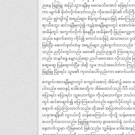
ညနေ ဖြူဖြူ အပြင်သွားချိန်မှ မဝေမသိအောင် ခြေရင်းက
ကာ မျက်စိ မှိတ်လိုက်သော်လည်း ကိုအောင်နိုင်၏ လီးကြီ
လည်း ချွဲကျိကျိ အရည်များ စိမ့်ထွက်နေသဖြင့် စမ်းကြည့်
ရာသီသွေး ဆင်းချိန်မှလွဲ၍ ကျန်အချိန်များတွင် အောက
ထမိန်တွင် အကွက်လိုက် စိုနေပြီ။ ထမိန်စကို ဖြည်လျှော့
သည်။ နောက်တော့ ကိုင်၍ ကောင်းသဖြင့် အသာလေး ပွတ်
ဖြစ်ပြီး စောက်ဖုတ်ထဲမှ အရည်များ ညှစ်ထွက်လာသည်။ “အ
သည်။ ညပိုင်းတွင်လည်း မဝေ၏ ညည်းညူသံ ကြားရသည်နှင
လည်း တနင်္ဂနွေ နေ့လည်ရော ညပါ မဝေအား လိုးသည်။ ဖြ
ဆွေဆွေ ပြန်ရောက်ပြီ။ ဒါဆို သူမ ဘယ်အပေါက်က ကြည့်ရ
ဖြူဖြူ ပြုံးရင်း သူမ၏ ကုတင်ပေါ်လှည်းကာ စောက်ပတ်ကိ
ကျောင်းအားချိန်များတွင် ကျောင်းစောင့် အိမ်ထဲ၌ မဝေ၊ 
ပါသည်။ မဝေနှင့် ဒေါ်အေးတို့က အိမ်ထောင်သည် ပီပီ လ
ပြောရင်း ပြောရင်း သူ့ယောက်ျား ကိုယ့်ယောက်ျား ဘယ
တွင် ဆင်စာဖျက်၍ ပြောကြသော်လည်း နောက်ပိုင်းတွင်
ရောက် ပြောကြားတက်သည်။ ထိုအခါ အပြာဇာတ်လမ်းအား 
ယခုအချိန်ထိ လူငယ်လို သန်မာကြောင်း၊ ထိုသို့ သန်မာအ
ပေးလိုက်သေးသည်။ ဖြူဖြူကတော့ နားထောင်ရုံ သက်သက်
နေတက်သူမှာ ကိုမြမောင် ဖြစ်သည်။ သူ့မိန်းမ ဒေါ်အေး
နားထောင်နေသည်ကို သဘောကြလှသည်။ မဝေ၏ စွန့်ကားသော