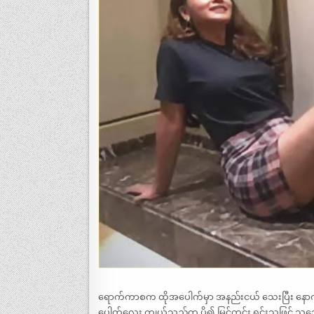
ရောက်ကာစက ထိုအပေါက်မှာ အနည်းငယ် သေးပြီး နောက်
ပေါက်လေး ကျယ်သည်က ပို၍ မြင်ကွင်း ရှင်းသဖြင့် သဘ