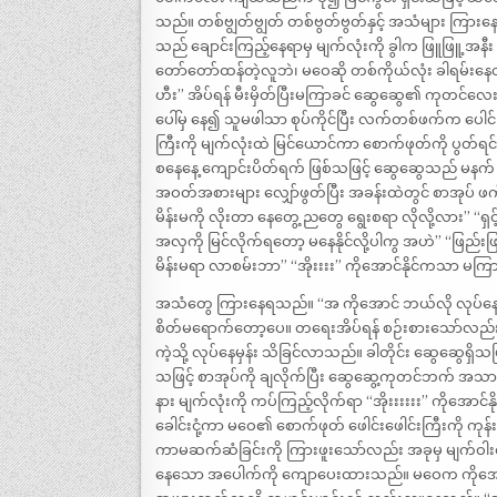
သည်။ တစ်ဗျွတ်ဗျွတ် တစ်ဗွတ်ဗွတ်နှင့် အသံများ ကြားနေ
သည် ချောင်းကြည့်နေရာမှ မျက်လုံးကို ခွါက ဖြူဖြူ့အနီး
တော်တော်ထန်တဲ့လူဘဲ၊ မဝေဆို တစ်ကိုယ်လုံး ခါရမ်းနေတ
ဟီး” အိပ်ရန် မီးမှိတ်ပြီးမကြာခင် ဆွေဆွေ၏ ကုတင်လေး
ပေါ်မှ နေ၍ သူမဖါသာ စုပ်ကိုင်ပြီး လက်တစ်ဖက်က ပေါ
ကြီးကို မျက်လုံးထဲ မြင်ယောင်ကာ စောက်ဖုတ်ကို ပွတ်ရင
စနေနေ့ ကျောင်းပိတ်ရက် ဖြစ်သဖြင့် ဆွေဆွေသည် မနက် 
အဝတ်အစားများ လျှော်ဖွတ်ပြီး အခန်းထဲတွင် စာအုပ် ဖက်
မိန်းမကို လိုးတာ နေတွေ့ ညတွေ ရွေးစရာ လိုလို့လား” “ရ
အလှကို မြင်လိုက်ရတော့ မနေနိုင်လို့ပါကွ အဟဲ” “ဖြည်း
မိန်းမရာ လာစမ်းဘာ” “အိုးးးး” ကိုအောင်နိုင်ကသာ မက
အသံတွေ ကြားနေရသည်။ “အ ကိုအောင် ဘယ်လို လုပ်နေတာလ
စိတ်မရောက်တော့ပေ။ တရေးအိပ်ရန် စဉ်းစားသော်လည်း မရ။
ကဲ့သို့ လုပ်နေမှန်း သိခြင်လာသည်။ ခါတိုင်း ဆွေဆွေရှ
သဖြင့် စာအုပ်ကို ချလိုက်ပြီး ဆွေဆွေ့ကုတင်ဘက် အသာလ
နား မျက်လုံးကို ကပ်ကြည့်လိုက်ရာ “အိုးးးးးး” ကိုအော
ခေါင်းငုံ့ကာ မဝေ၏ စောက်ဖုတ် ဖေါင်းဖေါင်းကြီးကို
ကာမဆက်ဆံခြင်းကို ကြားဖူးသော်လည်း အခုမှ မျက်ဝါးထင်
နေသော အပေါက်ကို ကျောပေးထားသည်။ မဝေက ကိုအောင်နို