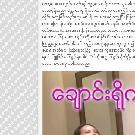
တော့ပေ။ ကျောင်းတက်စဉ် တွဲခဲ့သော ရီးစားက သူမ၏ အပျိ
အတင့်ရဲသည်။ မန္တလေးမှ ရီးစားထံ တစ်လ တစ်ကြိမ် ကျောင်
တိုင်း တွေ့ဖြစ်သည်။ သူမ၏ ရီးစားများနှင့် တွေ့ပြီး ပ
အား ပြောပြသည်။ အစပိုင်း နားရှက်သော်လည်း နောက်ပိုင
လင်မယားမှာ အနေအေးကြသော်လည်း ညတိုင်း ကာမ ဆက်
ခပ်သဲ့သဲ့ ကြားနေရသည်။ ကိုအောင်နိုင်တို့ လင်မယား ဆ
ကြည့်ရန် အဖေါ်ခေါ်သော်လည်း အပျိုဖျန်းလေးမှာ ရ
ခန်းမှ အသံများ ကြားရသဖြင့် “ဟော၊ ကိုအောင်နိုင်ကြီး 
ရယ်၊ ဖြူဖြင့် မကြည့်ရဲပေါင်” “ဒါဆို ဆွေ ကြည့်လိုက
အပေါက်တစ်ခု ပေါ်လာသည်။