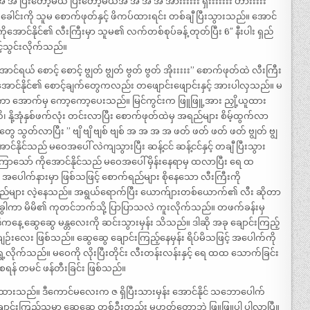
ပြီးတော့မယ် ပြီးတော့မယ်အ အ အ အ အားးးးးး ရှီးးးးးးး ဟားးးးး”
င်းကို သူမ စောက်ဖုတ်နှင့် ဖိကပ်ထားရင်း တစ်ချီ ပြီးသွားသည်။ အောင်
အောင်နိုင်၏ လီးကြီးမှာ သူမ၏ လက်တစ်စုပ်ခန့် တုတ်ပြီး 6″ နီးပါး ရှည်
့်သွင်းလိုက်သည်။
ာင်ရယ် စောင့် စောင့် ဗျွတ် ဗျွတ် ဗွတ် ဗွတ် အိုးးးးး” စောက်ဖုတ်ထဲ လီးကြီး
ာင်နိုင်၏ စောင့်ချက်တွေကလည်း တဖျောင်းဖျောင်းနှင့် အားပါလှသည်။ မ
်ကာ အောက်မှ ကော့ကော့ပေးသည်။ မြင်ကွင်းက ဖြူဖြူ့အား ညှို့ယူထား
ိ၊ နို့အုံနှစ်ဖက်လုံး တင်းလာပြီး စောက်ဖုတ်ထဲမှ အရည်များ စိမ့်ထွက်လာ
တွေ သွတ်လာပြီး ” ဗျိ ဗျိ ဗျစ် ဗျစ် အ အ အ အ ဖတ် ဖတ် ဖတ် ဖတ် ဗျွတ် ဗျွ
င်နိုင်သည် မဝေအပေါ် လဲကျသွားပြီး ဆန့်ငင် ဆန့်ငင်နှင့် တချီ ပြီးသွား
ကြာသော် ကိုအောင်နိုင်သည် မဝေအပေါ် မှိန်းနေရာမှ ထလာပြီး ရေ ထ
ပေါက်နားမှာ ဖြစ်သဖြင့် စောက်ရည်များ စိုနေသော လီးကြီးကို
ရည်များ လဲ့နေသည်။ အရွယ်ရောက်ပြီး ယောက်ျားတစ်ယောက်၏ လီး ဆိုတာ
ို ခွါကာ မိမိ၏ ကုတင်ဘက်သို့ ပြာပြာသလဲ ကူးလိုက်သည်။ တဖက်ခန်းမှ
 ဒီကနေ့ ဆွေဆွေ မန္တလေးကို ဆင်းသွားမှန်း သိသည်။ ဒါဆို အခု ချောင်းကြည့်
်းလေး ဖြစ်သည်။ ဆွေဆွေ ချောင်းကြည့်နေမှန်း ရိပ်မိသဖြင့် အပေါက်ကို
ွှေ့လိုက်သည်။ မဝေကို လိုးပြီးတိုင်း လီးတန်းလန်းနှင့် ရေ ထထ သောက်ခြင်း
ရန် တမင် ဖန်တီးခြင်း ဖြစ်သည်။
်ထားသည်။ ဒီကောင်မလေးက ဇ ရှိပြီးသားမှန်း အောင်နိုင် သဘောပေါက်
ာင်းကြည့်သူမှာ ဆွေဆွေ တစ်ဦးတည်း မဟုတ်တော့ဘဲ ဖြူဖြူပါ ပါလာပြီ။