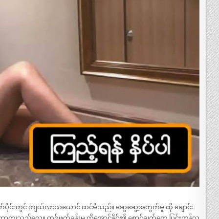
ပိုင်းတွင် ကျယ်လာသယောင် ထင်မိသည်။ ဆွေဆွေ့အတွက်မူ ထို ချောင်း
ောကျသည်လေ။ တစ်ဖက်ခန်းမှ ကိုအောင်နိုင်၏ စောင့်ချက်တွေ ပြင်းထန်လှ