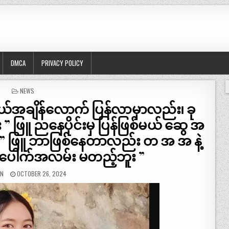
DMCA
PRIVACY POLICY
POSTED
NEWS
IN
်အချိန်လောက် ပြန်လာမှာလည်း၊ ခု
ဖြူ ညနေပိုင်းမှ ပြန်ဖြစ်မယ် ဆွေ အ
့ လေ” ဖြူ ဘာဖြစ်နေတာလည်း တ အ အ နဲ့
ေါက်အလမ်း မတည့်ဘူး ”
IN
OCTOBER 26, 2024