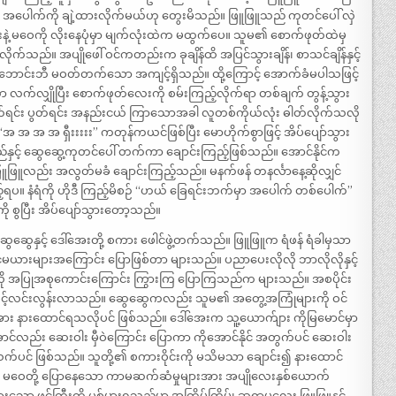
 အပေါက်ကို ချဲ့ထားလိုက်မယ်ဟု တွေးမိသည်။ ဖြူဖြူသည် ကုတင်ပေါ် လှဲ
းနဲ့ မဝေကို လိုးနေပုံမှာ မျက်လုံးထဲက မထွက်ပေ။ သူမ၏ စောက်ဖုတ်ထဲမှ
လိုက်သည်။ အပျိုဖေါ် ဝင်ကတည်းက ခုချိန်ထိ အပြင်သွားချိန်၊ စာသင်ချိန်နှင့်
်ခံဘောင်းဘီ မဝတ်တက်သော အကျင့်ရှိသည်။ ထို့ကြောင့် အောက်ခံမပါသဖြင့်
ကာ လက်လျှိုပြီး စောက်ဖုတ်လေးကို စမ်းကြည့်လိုက်ရာ တစ်ချက် တွန့်သွား
ရင်း ပွတ်ရင်း အနည်းငယ် ကြာသောအခါ လူတစ်ကိုယ်လုံး ဓါတ်လိုက်သလို
 အ အ အ ရှီးးးးး” ကတုန်ကယင်ဖြစ်ပြီး မောဟိုက်စွာဖြင့် အိပ်ပျော်သွား
့် ဆွေဆွေ့ကုတင်ပေါ် တက်ကာ ချောင်းကြည့်ဖြစ်သည်။ အောင်နိုင်က
ူဖြူလည်း အလွတ်မခံ ချောင်းကြည့်သည်။ မနက်ဖန် တနင်္လာနေ့ဆိုလျှင်
ပ။ နံရံကို ဟိုဒီ ကြည့်မိစဉ် “ဟယ် ခြေရင်းဘက်မှာ အပေါက် တစ်ပေါက်”
ု စွပြီး အိပ်ပျော်သွားတော့သည်။
ဆွေဆွေနှင့် ဒေါ်အေးတို့ စကား ဖေါင်ဖွဲ့တက်သည်။ ဖြူဖြူက ရံဖန် ရံခါမှသာ
င်မယားများအကြောင်း ပြောဖြစ်တာ များသည်။ ပညာပေးလိုလို ဘာလိုလိုနှင့်
်လို အပြုအစုကောင်းကြောင်း ကြွားကြ ပြောကြသည်က များသည်။ အစပိုင်း
 ပွင့်လင်းလွန်းလာသည်။ ဆွေဆွေကလည်း သူမ၏ အတွေ့အကြုံများကို ဝင်
နားထောင်ရသလိုပင် ဖြစ်သည်။ ဒေါ်အေးက သူ့ယောက်ျား ကိုမြမောင်မှာ
ောင်လည်း ဆေးဝါး မှီဝဲကြောင်း ပြောကာ ကိုအောင်နိုင် အတွက်ပင် ဆေးဝါး
ပင် ဖြစ်သည်။ သူတို့၏ စကားဝိုင်းကို မသိမသာ ချောင်း၍ နားထောင်
နှင့် မဝေတို့ ပြောနေသော ကာမဆက်ဆံမှုများအား အပျိုလေးနှစ်ယောက်
 ဖင်ကြီးကို ပစ်မှားရသည်မှာ အကြိမ်ကြိမ်၊ ဆရာမလေး ဖြူဖြူနှင့်