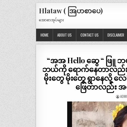
Hlataw ( အြပာစာပေ)
အောစာအုပ်များ
HOME
ABOUT US
CONTACT US
DISCLAIMER
“အအ Hello ဆွေ “ ဖြူ ဘယ
ဘယ်ကို ရောက်နေတာလည်း ” 
မိုးတွေ မိုးတွေ ရွာနေလို
ဖြေတာလည်း အပ
ADM