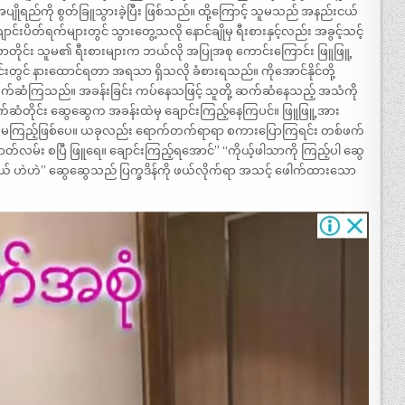
ုရည်ကို စွတ်ခြူသွားခဲ့ပြီး ဖြစ်သည်။ ထို့ကြောင့် သူမသည် အနည်းငယ်
းပိတ်ရက်များတွင် သွားတွေ့သလို နောင်ချိုမှ ရီးစားနှင့်လည်း အခွင့်သင့်
ြန်လာတိုင်း သူမ၏ ရီးစားများက ဘယ်လို အပြုအစု ကောင်းကြောင်း ဖြူဖြူ့
်းတွင် နားထောင်ရတာ အရသာ ရှိသလို ခံစားရသည်။ ကိုအောင်နိုင်တို့
ဆံကြသည်။ အခန်းခြင်း ကပ်နေသဖြင့် သူတို့ ဆက်ဆံနေသည့် အသံကို
က်ဆံတိုင်း ဆွေဆွေက အခန်းထဲမှ ချောင်းကြည့်နေကြပင်။ ဖြူဖြူ့အား
ှက်၍ မကြည့်ဖြစ်ပေ။ ယခုလည်း ရောက်တက်ရာရာ စကားပြောကြရင်း တစ်ဖက်
ဇာတ်လမ်း စပြီ ဖြူရေ။ ချောင်းကြည့်ရအောင်” “ကိုယ့်ဖါသာကို ကြည့်ပါ ဆွေ
်ဦးမယ် ဟဲဟဲ” ဆွေဆွေသည် ပြက္ခဒိန်ကို ဖယ်လိုက်ရာ အသင့် ဖေါက်ထားသော