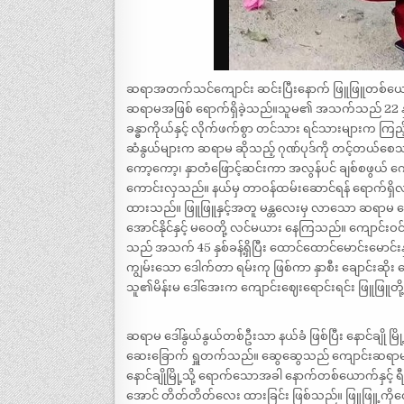
ဆရာအတက်သင်ကျောင်း ဆင်းပြီးနောက် ဖြူဖြူတစ်ယောက်
ဆရာမအဖြစ် ရောက်ရှိခဲ့သည်။သူမ၏ အသက်သည် 22 နှစ်သာ 
ခန္ဓာကိုယ်နှင့် လိုက်ဖက်စွာ တင်သား ရင်သားများက ကြည့်
ဆံနွယ်များက ဆရာမ ဆိုသည့် ဂုဏ်ပုဒ်ကို တင့်တယ်စေသည်။ ပ
ကော့ကော့၊ နှာတံဖြောင့်ဆင်းကာ အလွန်ပင် ချစ်စဖွယ် ကော
ကောင်းလှသည်။ နယ်မှ တာဝန်ထမ်းဆောင်ရန် ရောက်ရှိ
ထားသည်။ ဖြူဖြူနှင့်အတူ မန္တလေးမှ လာသော ဆရာမ ဆွေဆ
အောင်နိုင်နှင့် မဝေတို့ လင်မယား နေကြသည်။ ကျောင်းဝ
သည် အသက် 45 နှစ်ခန့်ရှိပြီး ထောင်ထောင်မောင်းမော
ကျွမ်းသော ဒေါက်တာ ရမ်းကု ဖြစ်ကာ နှာစီး ချောင်းဆိ
သူ၏မိန်းမ ဒေါ်အေးက ကျောင်းဈေးရောင်းရင်း ဖြူဖြူ
ဆရာမ ဒေါ်နွယ်နွယ်တစ်ဦးသာ နယ်ခံ ဖြစ်ပြီး နောင်ချို မြို
ဆေးခြောက် ရှူတက်သည်။ ဆွေဆွေသည် ကျောင်းဆရာမပင် 
နောင်ချိုမြို့သို့ ရောက်သောအခါ နောက်တစ်ယောက်နှင့် ရ
အောင် တိတ်တိတ်လေး ထားခြင်း ဖြစ်သည်။ ဖြူဖြူ့ကိုတ