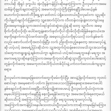
တာပါဆို အိုရှင် ဒုက္ခပါပဲ အဲ့လိုရုန်ကန်ငြင်းဆိုနေတဲ့ကြားက ဦးလှမင်းကအမေ
ထမိန်ကိုချွတ်ချတာကြောင့် အမေကတုံးလုံးကြီးဖြစ်နေပြီဒါပေမယ့်နှစ်
ယောက်လုံးအဝတ်ဘီဒိုရှေ့မှာ မတ်တပ် ပဲရှိသေးတယ်။ဦးလှမင်းက သူ့ပုဆိုး
ကိုပါချွတ်ချလိုက်ပြန်တော့ သူ့အောက်ပိုင်းက လီးတန်းလန်းနဲ့ဗလာကျင်းနေ
ပြီ။အမေ့ကရုန်းသူကအတင်းရင်ခွင်ထဲဆွဲထည့်နဲ့ ဆို တော့ သူ့လီးက အမေ့
ဗိုက်ကိုထိုးလိုထိုး ပေါင်တွေနဲ့စောက်ဖုတ်ကိုပါ ထိုးမိလိုထိုးမိဖြစ်နေတယ်။အ
မေ့ကိုနောက်ကသိုင်းဖက်ထားပြီး အမေ့လည်ပင်းကိုစုပ်သလို လက်နှစ်ဖက်
လည်း စောက်ပတ်ကိုအတင်းဖြဲပြီး လက် ညိုးထိုးထည့်နေတော့ အားးမလုပ်နဲ့
ဆို ဟင့်ဟင့် အမေရဲ့ငြင်းဆိုသံက သူ့အတွက်ပိုထန်စေလားမသိဘူးအသက်ရှု
သံတွေကတရူးရူးနဲ့ ချစ်တယ်ကွာ ချစ်တယ် ဟင့်အင်းးမရဘူးနော် မရဘူး အ
မေကမရဘူးဆိုနေတဲ့ကြားကအမေ့ကိုကုတင်ဆီဆွဲသွားပြီးကုတင်ပေါ်ဆောင့်
တွန်းလိုက်တော့ အမေကုတင်ပေါ်ကိုယ်တစ်ပိုင်းနဲ့ ပက်လက်လေးပစ်ကျသွား
ရော။
ဦးလှမင်းကအမေ့ခြေထောက်တွေကိုဖမ်းကိုင်ပြီး အားနဲ့ ဖြဲလိုက်တော့ ကုတင်
စောင်းမှာ အမေ့စောက် ပတ်က ဖြဲထားပေးသလိုဖြစ်နေရော။အမေကပေါင်
နှစ်ချောင်းကိုအတင်းစေ့ပြီးလိမ်ဖို့ကျိုးစားပေမယ့် ဦးလှမင်းကိုယ်လုံးကအ
မေ့ပေါင်ကြားရောက်နေပြီမို့ စေ့လို့မရနိုင်တော့ဘူး အမေအလိုးခံရတော့မယ်
ဆိုတာသိလို့ အကြောက်ကြီးကြောက်ပြီး မရဘူးးမရဘူးမလုပ်ပါနဲ့
အကြောက်အကန်ငြင်းနေပါသေးတယ်။ဦးလှမင်းကဘာဆိုဘာမှမမြင်မကြား
သူသိတာက အမေ့စောက်ဖုတ်ထဲသူ့လီးသွင်းဖို့ပဲ အာရုံရှိနေတယ်။အမေက