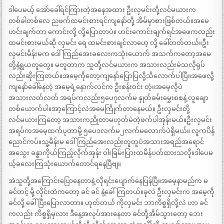
ဒါပေမယ့် အော်ခေါ်ရင်ကြားတဲ့အနေအထား ဦးလှမင်းတို့လင်မယားက
တစ်ခါတစ်လေ ညဖက်ထမင်းစားရင်ကျနော်တို့ အိမ်မှာစားဖြစ်တယ်။အမေ
ဟင်းချက်တာ ကောင်းလို့ လို့ပြောတာပဲ။ ဟင်းကောင်းချက်ရင်အဖေကလည်း
ထမင်းစားမယ်ဆို လှမင်း ရေ ထမင်းစားချင်လာဟေ့ လို့ ခေါ်တတ်တယ်။ဦး
လှမင်းမိန်းမက ဒေါ်ကြည်အေးခလေးကသုံးယောက် အသက်ကတော့အမေ
တို့နဲ့ရွယတူတွေ။ မတူတာက သူတို့လင်မယားက အသားလည်းမဲသလိုရုပ်
လည်းဆိုးကြတယ်။အမေ့ကိုတော့ကျနော်ပြောပြလို့သိလောက်ပါပြီ။အဖေလို့
ကျနော်ခေါ်နေတဲ့ အမေ့ရဲ့နောက်လင်က ဦးစန်းဝင်း တဲ့။အမေ့လိုပဲ
အသားလတ်လတ် အရပ်ကလည်း၅ပေ၇လက်မ နှုတ်ခမ်းမွှေးစစနဲ့ လူချော
တစ်ယောက်ပါ။အာ့ကြောင့်လဲအမေကြိုက်တာနေမယ်။ ဦးလှမင်းတို့
လင်မယားကြတော့ အသားကညိုတာမဟုတ်မဲတဲ့ဖက်ပါအုန်းမယ်။ဦးလှမင်း
အရပ်ကအမေ့ထက်ပုတာမို့ ၅ပေ၁လက်မ၂လက်မလောက်ပဲရှိမယ်။ လူကပိန်
ညောင်ကပ်။သူ့မိန်းမ ဒေါ်ကြည်အေးလည်းတူတူပဲအသားအရည်အရောင်
အသွေး ခန္ဓာကိုယ်ကြည့်လိုက်အုန်း ဝါးခြမ်းပြားထမိန်ပတ်ထားသလို။ဒါပေမ
ယ့်ခလေးကြသုံးယောက်တောင်ရနေပြီဗျ။
အဲသူတို့အကြောင်းပြောနေတာနဲ့ လိုရင်းပျောက်နေပြန်ပြီ။အမေ့နာမည်က မ
ခင်တင့် မို့ လိုင်းထဲကတော့ ခင် ခင် နဲ့ခေါ်ကြတယ်။ခုလဲ ဦးလှမင်းက အမေ့ကို
ခင်လို့ ခေါ်ပြီးပြောလာတာ။ ဟုတ်တယ် ကိုလှမင်း ဘာကိစ္စရှိလို့လဲ ဟာ ခင်
ကလည်း ကိစ္စရှိမှလား ဒီနေ့အလုပ်အားနေတာ ခင်တို့အိမ်သွားတော့ ဘေး