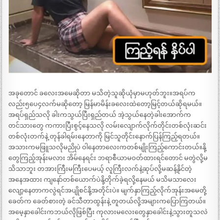
အခုတောင် ခလေးအမေဆိုတာ မသိတဲ့သူဆိုယုံမှာမဟုတ်ဘူး။အရပ်က
လည်း၅ပေ၄လက်မဆိုတော့ မြန်မာမိန်းခလေးထဲတော့မြင့်တယ်ဆိုရမယ်။
အရပ်ရှည်သလို ခါးကသွယ်ပြီးရှည်တယ် အဲ့သွယ်နေတဲ့ခါးအောက်က
တင်သားတွေ ကကားပြီးစွင့်နေသလို လမ်းလျောက်လိုက်တိုင်းတစ်လုံးဆင်း
တစ်လုံးတက်နဲ့ တုန်ခါရမ်းနေတာကို မြင်သူတိုင်းနောက်ပြန်ကြည့်ရတယ်။
အသားကမဖြူသလိုမညိုပဲ ဝါနေတာလေးကတစ်မျိုးကြည့်ကောင်းတယ်။နို့
တွေကြည့်အုန်းမလား အိမ်နေရင်း ဘရာစီယာမဝတ်ထားရင်တောင် မတွဲလို့မ
သိသာဘူး တအားကြီးမကြီးပေမယ့် လူကြီးလက်နဲ့ဆုပ်လို့မဆန့်နိုင်တဲ့
အနေအထား ကျနော်တစ်ယောက်ပဲနို့တိုက်ခဲ့ရလို့နေမယ် မသိမသာလေး
လျော့နေတာကလွဲရင်အပျိုစင်နို့အတိုင်းပဲ။ မျက်နှာကြည့်လိုက်အုန်းအမေတို့
ခေတ်က ခေတ်စားတဲ့ ခင်သီတာထွန်းနဲ့ တူတယ်လို့အများကပြောကြတယ်။
အမေ့နှာခေါင်းကဘယ်လိုဖြစ်ပြီး ကုလားမလေးတွေနှာခေါင်းနဲ့သွားတူသလဲ