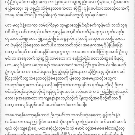
လို့ဉီးလှမင်းက ပြောတော့ ဘာဖြစ်ရမလဲ သူ့ပစ္စည်းလေ တိုမှာပေါ့ လို့အမေက
ပြောတော့။ အဲ့ ပစ္စည်းကိုစွဲနေတာခက်တာ ဆိုပြီး ပုခုံးပေါ်တင်ထားတဲ့လက်ကို
အမေ့ဖင်ပေါ်တင်ပြီးတုန်ခါနေတဲ့ အမေ့ဖင်တွေကို ဆုပ်နယ်ရော။
ဟာ မလုပ်နဲ့လေကွာ လမ်းကြီးမှာ သူများတွေမြင်ရင်ခက်ကုန်မယ် ဘယ်သူမှ
မရှိပါဘူး ခင်ကလည်း ခင်ကလှလွန်းတော့စိတ်ကထိန်းမရဘူး ဟုတ်လည်း
ဟုတ်တယ်ဗျ။တောမြို့လည်းဖြစ်အစွန်လဲကျတာမို့ အသွားအလာပြတ်တာ
က ပုံမှန်လိုဖြစ်နေတာ တော်ပါ စကားတတ်တိုင်း အမေ့ကအမူပိုပိုပြန်ပြော
တော့ ခင်ရယ် မောင်မနေနိုင်တော့ဘူးကွာ လာခဏအထဲဝင်ကြရအောင် ဦးလှ
မင်းက အမေ့လက်ကိုဆွဲပြီးလမ်းဘေးက နေကြာရိုင်းတောထဲဆွဲခေါ်နေလို့
ဟာ မလုပ်နဲ့လေ မရဘူးနော် အမေကအသဲအသန်ငြင်းရှာပါတယ်။ဒါပေမယ့်
ဦးလှမင်းက တကယ်မရတာ ကြည့်အုန်းဖြစ်နေတာ ဆိုပြီးသူ့ပုဆိုးထဲကငေါ
ပြီးဒုတ်ကြီးထွက်နေသလိုဖြစ်နေတာကိုပြတော့ အမေမျက်လုံးတွေက
အရောင်တွေတောက်နေသလိုပဲ။ကြားထဲကကျနော်က ရှက်ရမလိုလို ဦးလှ
မင်းကိုပဲရန်လုပ်ရမလိုလို။ရန်လုပ်ရအောင်ကလဲအမေက မကြည်ဖြူရင်ဟုတ်
သေး။ခုအနေအထားကကျနော်နားလည်လိုက်ပြီ။သူတို့အစရှိလို့ဆိုတာ ဒီ
တော့ ဘာလုပ်ရမှန်းမသိ ယောင်တောင်တောင်ပေါ့။
အမေကရုန်းတော့ရုန်းတာပဲ ဦးလှမင်းက အတင်းဆွဲနေတော့ ရုန်းရင်းနဲ့ပဲ
လမ်းဘေးကနေကြာရိုင်းတောထဲကိုရောက်သွားကြတယ်။ ခက်တာပဲ မောင်
ရယ် တဲ့။ကျနော့်ရှေ့ ပထမဆုံးဦးလှမင်းကို မောင် လို့အမေစခေါ်တာ။ဦးလှ
မင်းကလည်းအမေ့အခြေအနေကိုသိပြီမို့ မခက်ပါဘူးကွာ မောင်ခင့်ကိုချစ်