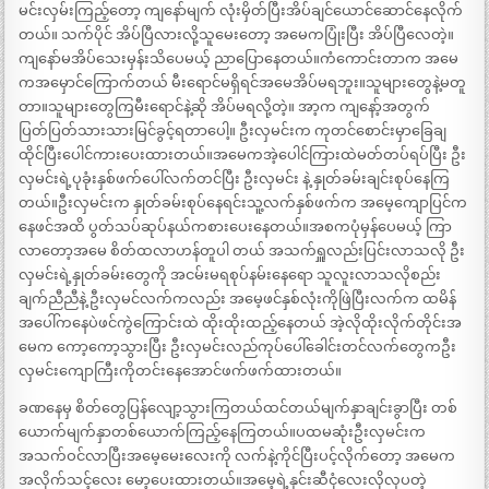
မင်းလှမ်းကြည့်တော့ ကျနော်မျက် လုံးမှိတ်ပြီးအိပ်ချင်ယောင်ဆောင်နေလိုက်
တယ်။ သက်ပိုင် အိပ်ပြီလားလို့သူမေးတော့ အမေကပြုံးပြီး အိပ်ပြီလေတဲ့။
ကျနော်မအိပ်သေးမှန်းသိပေမယ့် ညာပြောနေတယ်။ကံကောင်းတာက အမေ
ကအမှောင်ကြောက်တယ် မီးရောင်မရှိရင်အမေအိပ်မရဘူး။သူများတွေနဲ့မတူ
တာ။သူများတွေကြမီးရောင်နဲ့ဆို အိပ်မရလို့တဲ့။ အာ့က ကျနော့်အတွက်
ပြတ်ပြတ်သားသားမြင်ခွင့်ရတာပေါ့။ ဦးလှမင်းက ကုတင်စောင်းမှာခြေချ
ထိုင်ပြီးပေါင်ကားပေးထားတယ်။အမေကအဲ့ပေါင်ကြားထဲမတ်တပ်ရပ်ပြီး ဦး
လှမင်းရဲ့ပုခုံးနှစ်ဖက်ပေါ်လက်တင်ပြီး ဦးလှမင်း နဲ့ နှုတ်ခမ်းချင်းစုပ်နေကြ
တယ်။ဦးလှမင်းက နှုတ်ခမ်းစုပ်နေရင်းသူ့လက်နှစ်ဖက်က အမေ့ကျောပြင်က
နေဖင်အထိ ပွတ်သပ်ဆုပ်နယ်ကစားပေးနေတယ်။အစကပုံမှန်ပေမယ့် ကြာ
လာတော့အမေ စိတ်ထလာဟန်တူပါ တယ် အသက်ရှူလည်းပြင်းလာသလို ဦး
လှမင်းရဲ့နှုတ်ခမ်းတွေကို အငမ်းမရစုပ်နမ်းနေရော သူလူးလာသလိုစည်း
ချက်ညီညီနဲ့ ဦးလှမင်လက်ကလည်း အမေ့ဖင်နှစ်လုံးကိုဖြဲပြီးလက်က ထမိန်
အပေါ်ကနေပဲဖင်ကွဲကြောင်းထဲ ထိုးထိုးထည့်နေတယ် အဲ့လိုထိုးလိုက်တိုင်းအ
မေက ကော့ကော့သွားပြီး ဦးလှမင်းလည်ကုပ်ပေါ်ခေါင်းတင်လက်တွေကဦး
လှမင်းကျောကြီးကိုတင်းနေအောင်ဖက်ဖက်ထားတယ်။
ခဏနေမှ စိတ်တွေပြန်လျော့သွားကြတယ်ထင်တယ်မျက်နှာချင်းခွာပြီး တစ်
ယောက်မျက်နှာတစ်ယောက်ကြည့်နေကြတယ်။ပထမဆုံးဦးလှမင်းက
အသက်ဝင်လာပြီးအမေ့မေးလေးကို လက်နဲ့ကိုင်ပြီးပင့်လိုက်တော့ အမေက
အလိုက်သင့်လေး မော့ပေးထားတယ်။အမေ့ရဲ့နှင်းဆီငုံလေးလိုလှပတဲ့