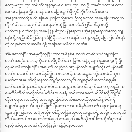
တော့ မသွားဘူး ထပ်လိုးအုန်းမှာ မ ဝ သေးဘူး ဟာ ဦးလှမင်းစကားကြောင်ု
အမေလန့်သွားပြီး အခန်းထဲကပြေးထွက်ဖို့လုပ်လိုက်တယ်။အမေ
အနေအထားကိုမျက် ခြေမပျက်ကြည့်နေတဲ့ ဦးလှမင်းက အမေ့ပြေးအထွက်
ကို တံခါးဝအရောက်ခါးကနေဖမ်းဆွဲပြီး ကုတင်ဆီပြန်ခေါ်သွားလို့
ယက်ကန်ယက်ကန်နဲ့ အမေပြန်ပါသွားပြန်ရောတဲ့။ အဲ့နေရာရောက်တော့ ကျ
နော်တို့လည်းအိမ်ပြန်ရောက်ပြီမို့ အမေက ကျန်တာ နေ့လည်မှပြောပြမယ်နော်
တဲ့ ကျနော်လည်းခေါင်းငြိမ့်အဖြေပေးလိုက်ပါတယ်။
အိမ်ရောက်ပြီး အမေ့ကိုကူပြီး သားအမိနှစ်ယောက် ထမင်းဟင်းချက်ကြ
တယ် အရင်ကအမေ့ကိုဘယ်လိုမှစိတ်ထဲ မဖြစ်ပါပဲနဲ့ ခုမနက်ညအမေ့ကို ဦး
လှမင်းလိုးတာမြင်ပြီး အမေ့ကိုကြည့်ရင် အာ့မြင်ကွင်းပဲမျက်လုံး ထဲမြင်နေမိ
တယ်။အသက်သာ ဆယ်နှစ်ရှိသေးပေမယ့်အမေသွေးပါလို့လားမသိဘူး။
မနက်ကအမေတို့လိုးနေတာကြည့်တော့လည်း ကျနော့်လီးတောင်နေမှန်း
သတိထားမိနေတယ်။ခုလဲမီးဖိုထဲအမေနဲ့ ထမင်းဟင်းချက်နေတော့လည်း အ
မေထိုင်လိုက်ထလိုက်လုပ်တိုင်းအ မေ့ရဲ့ တင်းကားနေတဲ့ဖင်ကြီးကိုကြည့်မိ
တိုင်း ရေဆာသလိုလို အာတွေခြောက်တယ်။အမေဆိုတဲ့အသိနဲ့ စိတ်ကို
ဖျောက်နေရတယ်။ ချက်ပြုတ်ပြီးတော့ သားအမိနှစ်ယောက် ရေကန်မှာရေ
သွားချိုးကြတယ် အများသုံးကန်မို့ တခြားသူတွေလဲရှိတာမို့ အာရုံကအမေ့ဆီ
သိတ်မရောက်တာတောင်တစ်ချက်တစ်ချက် ရေစိုလို့ ထမိန်ကကိုယ်မှာကပ်
နေတဲ့ ကိုယ့်အမေကို ကိုယ်ပြန်ခိုးကြည့်နေမိတယ်။