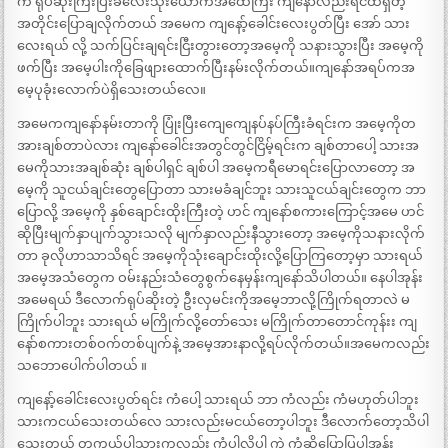
က ရုပ်ဆိုးကြီးပြီးခလေးသုံးယောက်အထေကြီး ကျနော်လည်းရင်ထဲရှိတဲ့
အတိုင်းပြောချလိုက်တယ် အမေက ကျနော့်ခေါင်းလေးပွတ်ပြီး အော် သား
လေးရယ် လို့ သက်ပြင်းချရင်းငြီးတွားတော့အမေ့ကို သနားသွားပြီး အမေ့ကို
ဖက်ပြီး အမေ့ပါးကိုခြေဖျားထောက်ပြီးနမ်းလိုက်တယ်။ကျနော်အရပ်ကအ
မေ့ပုခုံးလောက်ပဲရှိသေးတယ်လေ။
အမေကကျနော်နမ်းတာကို ပြုံးပြီးကျေကျေနပ်နပ်ကြီးခံရင်းက အမေ့ကိုတ
အားချစ်တာပဲလား ကျနော်ခေါင်းအတွင်တွင်ငြိမ့်ရင်းက ချစ်တာပေါ့ သားအ
မေကိုသားအချစ်ဆုံး ချစ်ပါရှင် ချစ်ပါ အမေ့ကရီမောရင်းပြောလာတော့ အ
မေ့ကို သူငယ်ချင်းတွေပြောတာ သားမခံချင်ဘူး သားသူငယ်ချင်းတွေက ဘာ
ပြောလို့ အမေ့ကို နှစ်ချောင်းထိုးကြီးတဲ့ ဟင် ကျနော်စကားကြောင့်အမေ ဟင်
ဆိုပြီးမျက်နှာပျက်သွားသလို မျက်နှာလည်းနီသွားတော့ အမေ့ကိုသနားလိုက်
တာ ခုလိုဟာသာသိရင် အမေ့ကိုသုံးချောင်းထိုးလို့ပြောကြတော့မှာ သားရယ်
အမေ့အသံတွေက ဝမ်းနည်းသံတွေစွက်နေမှန်းကျနော်သိပါတယ်။ နေပါအုန်း
အမေရယ် ဒီလောက်ရုပ်ဆိုးတဲ့ ဦးလှမင်းကိုအမေ့ဘာလို့ကြိုက်ရတာလဲ မ
ကြိုက်ပါဘူး သားရယ် မကြိုက်လို့တော်သေး မကြိုက်တာတောင်ကုန်းး ကျ
နော်စကားတစ်ဝက်တစ်ပျက်နဲ့ အမေ့အားနာလို့ရပ်လိုက်တယ်။အမေကလည်း
သဘောပေါက်ပါတယ် ။
ကျနော့်ခေါင်းလေးပွတ်ရင်း ကံပေါ့ သားရယ် ဘာ ကံလည်း ကံမဟုတ်ပါဘူး
သားကငယ်သေးတယ်လေ သားလည်းမငယ်တော့ပါဘူး ဒီလောက်တော့သိပါ
သေးတယ် တကယ်ပါသားကလည်း ကံပါလို့ပါ ကဲ ကံဆိုပြောပြပါအုန်း