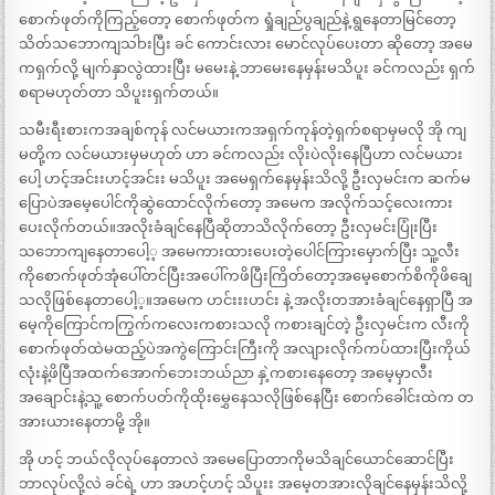
စောက်ဖုတ်ကိုကြည့်တော့ စောက်ဖုတ်က ရှုံချည်ပွချည်နဲ့ ရွနေတာမြင်တော့
သိတ်သဘောကျသါားပြီး ခင် ကောင်းလား မောင်လုပ်ပေးတာ ဆိုတော့ အမေ
ကရှက်လို့ မျက်နှာလွဲထားပြီး မမေးနဲ့ ဘာမေးနေမှန်းမသိပူး ခင်ကလည်း ရှက်
စရာမဟုတ်တာ သိပူးးရှက်တယ်။
သမီးရီးစားကအချစ်ကုန် လင်မယားကအရှက်ကုန်တဲ့ရှက်စရာမှမလို အို ကျ
မတို့က လင်မယားမှမဟုတ် ဟာ ခင်ကလည်း လိုးပဲလိုးနေပြီဟာ လင်မယား
ပေါ့ ဟင့်အင်းးဟင့်အင်းး မသိပူး အမေရှက်နေမှန်းသိလို့ ဦးလှမင်းက ဆက်မ
ပြောပဲအမေ့ပေါင်ကိုဆွဲထောင်လိုက်တော့ အမေက အလိုက်သင့်လေးကား
ပေးလိုက်တယ်။အလိုးခံချင်နေပြီဆိုတာသိလိုက်တော့ ဦးလှမင်းပြုံးပြီး
သဘောကျနေတာပေါ့့ အမေကားထားပေးတဲ့ပေါင်ကြားမှောက်ပြီး သူ့လီး
ကိုစောက်ဖုတ်အုံပေါ်တင်ပြီးအပေါ်ကဖိပြီးကြိတ်တော့အမေ့စောက်စိကိုဖိချေ
သလိုဖြစ်နေတာပေါ့့။အမေက ဟင်းးးဟင်း နဲ့ အလိုးတအားခံချင်နေရှာပြီ အ
မေ့ကိုကြောင်ကကြွက်ကလေးကစားသလို ကစားချင်တဲ့ ဦးလှမင်းက လီးကို
စောက်ဖုတ်ထဲမထည့်ပဲအကွဲကြောင်းကြီးကို အလျားလိုက်ကပ်ထားပြီးကိုယ်
လုံးနဲ့ဖိပြီအထက်အောက်ဘေးဘယ်ညာ နှဲ့ကစားနေတော့ အမေ့မှာလီး
အချောင်းနဲ့သူ့ စောက်ပတ်ကိုထိုးမွှေနေသလိုဖြစ်နေပြီး စောက်ခေါင်းထဲက တ
အားယားနေတာမို့ အို။
အို ဟင့် ဘယ်လိုလုပ်နေတာလဲ အမေပြောတာကိုမသိချင်ယောင်ဆောင်ပြီး
ဘာလုပ်လို့လဲ ခင်ရဲ့ ဟာ အဟင့်ဟင့် သိပူးး အမေ့တအားလိုချင်နေမှန်းသိလို့