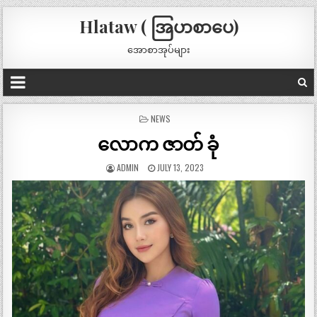
Hlataw ( အြပာစာပေ)
အောစာအုပ်များ
POSTED
NEWS
IN
လောက ဇာတ် ခုံ
ADMIN
JULY 13, 2023