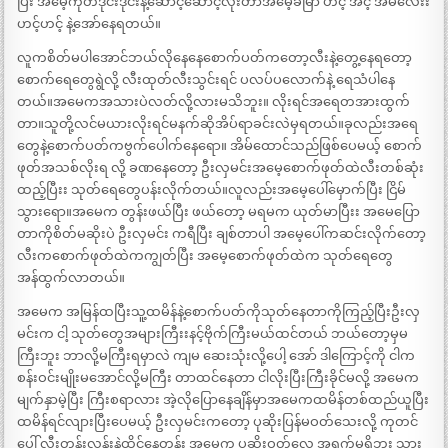
ပြီး အမေ့ကိုတဒိုင်းဒိုင်းနဲ့ဆောင့်ဆောင့်လိုးတာအမေ့ခမြာ ဟင့် အင့် အမလေးး
ဟင့်ဟင့် နဲ့အော်နေရတယ်။
လူကစိတ်မပါအောင်ဘယ်လိုနေနေစောက်ပတ်ကတော့လီးနဲ့တွေ့နေရတော့
စောက်ရေတွေရွဲလို့ လီးထုတ်လီးသွင်းရင် ပလပ်ပလောက်နဲ့ ရေသံပါနေ
တယ်။အမေကအသားပဲလတ်လို့လားမသိဘူး။ လိုးရင်အရေတအားထွက်
တာ။သူတို့လင်မယားလိုးရင်မနက်ဆိုအိပ်ရာခင်းလဲမှရတယ်။ခုလည်းအရေ
တွေနဲ့စောက်ပတ်ကဗွက်ပေါက်နေရော။ အိမ်ထောင်သည်ဖြစ်ပေမယ့် စောက်
ဖုတ်အသစ်လိုးရ လို့ ခဏနေတော့ ဦးလှမင်းအမေ့စောက်ဖုတ်ထဲလီးတစ်ဆုံး
ထည့်ပြီးး သုတ်ရေတွေပန်းလိုက်တယ်။လူလည်းအမေ့ပေါ်မှောက်ပြီး ငြိမ်
သွားရော။အမေက တွန်းဖယ်ပြီး ဖယ်တော့ မရမက ယုတ်မာပြီးး အမေပြော
တာကိုစိတ်မဆိုးပဲ ဦးလှမင်း ကရီပြီး ချစ်တာပါ အမေ့ပေါ်ကဆင်းလိုက်တော့
လီးကစောက်ဖုတ်ထဲကကျွတ်ပြီး အမေ့စောက်ဖုတ်ထဲက သုတ်ရေတွေ
အန်ထွက်လာတယ်။
အမေက အမြန်ထပြီးသူ့ထမိန်နဲ့စောက်ပတ်ကိုသုတ်နေတာကိုကြည့်ပြီးဦးလှ
မင်းက ငါ့ သုတ်တွေအများကြီးးနင့်ဗိုက်ကြီးမယ်ထင်တယ် ဘယ်တော့မှမ
ကြီးဘူး ဘာလို့မကြီးရမှာလဲ ကျမ ဆေးသုံးလို့ပေါ့ အော် ဒါကြောင့်ကို ငါက
စန်းဝင်းမျိုးမအောင်လို့မကြီး တာထင်နေတာ ငါလိုးပြီးကြီးခိုင်မလို့ အမေက
မျက်နှာမဲ့ပြီး ကြီးစရာလား အဲ့လိုပြောနေချိန်မှာအမေကထမိန်တစ်ထည်ယူပြီး
ထမိန်ရင်လျားပြီးပေမယ့် ဦးလှမင်းကတော့ ပုဆိုးပြန်မဝတ်သေးလို့ ကုတင်
ပေါ် လီးတန်းလန်းနဲ့ထိုင်နေတုန်း အမေက ပုဆိုးဝတ်လေ အရှက်မရှိဘူး သွား