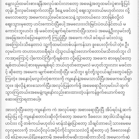
နေ့လည်ထမင်းစားချိန်အလုပ်ဆင်းလာတော့ အဖေနဲ့အတူထမင်းပွဲစားဖို့ပြင်
တုန်း ဦးလှမင်းရောက်လာပြီး ဒီနေ့ မခင်တင့် ဈေးသွားတယ်မဟုတ်လား လို့
မေးလာတော့ အမေကလည်းမင်သေသေနဲ့ သွားတယ်လေ ဘာဖြစ်လို့လဲ
ဈေးသွားမှတော့ ဟင်းကောင်းပြီပေါ့ အမလေးးးငါးမြင်းပဲဝယ်နိုင်တယ် မ
ကောင်းဘူးဟင်း အို မခင်တင့်ချက်ရင်ကောင်းပြီးသားပဲ အမေနဲ့ဦးလှမင်းတို့
အခြေအတင်ပြောနေတာကို ကြည့်ပြီး အဖေက ကဲပါ ခင်ရယ် မင်းလဲသူ့
အကြောင်းသိနေတာပဲ သူ့ကိုထမင်းတစ်ပန်းကန်သာ ခူးပေးလိုက်ပါ တဲ့။ ဦး
လှမင်းက တဟားဟားးရီရင်း ငါ့သူငယ်ချင်းလောက်တောင်မသိတတ်ဘူး ငါ
ကအာ့ကြောင့် ငါ့ကောင်ကြီးကိုချစ်တာ လို့ပြောတော့ အဖေက စားရရင်တော့
ချစ်တယ်ပေါ့ စားရမှမချစ်ရင် ဘယ်ဟုတ်တော့မလဲ မဟုတ်ဘူးလား မခင်တ
င့် ဆိုတော့ အမေက မျက်စောင်းထိုးပြီး မသိဘူး ရှင်တို့သူငယ်ချင်းတွေပဲပြော
ကြတဲ့။ အနှောင့်မလွတ်တဲ့စကားကို ကျနော်နဲ့အမေသာသိပြီးအဖေကမသိရှာ
ဘူး။ အဲ့လိုနဲ့ စားသောက်ပြီးအလုပ်ပြန်တက်ဖို့ အဖေရောဦးလှမင်းပါ ထွက်
သွားကြတယ်။အမေနဲ့ကျနော်လည်းစားထားတဲ့ပန်းကန်ခွက်ယောက်တွေ
ဆေးကြောရတာပေါ့။
အားလုံးပြီးတော့ ကျနော်က ကဲ အလုပ်ရော အစားရောပြီးပြီ အိပ်ရင်းနဲ့ ဆက်
ပြောပြ လို့ ကျနော်တောင်းဆိုလိုက်တော့ အမေက ဒီခလေး အာ့ဒါပဲသိချင်နေ
ဟင်းးး လို့ တစ်ကယ်မဟုတ်ပဲ မာန်သံနဲ့ပြောတော့ သိချင်တာပေါ့ သားမေမေ
လှလှလေးကို ဘယ်လိုလုပ်အပိုင်ကိုင်သွားသလဲလို့ ဆိုတော့ ဟဲ့ ဒီခလေးနော်
လို့ ပြောပေမယ့်ပြုံးနေတာမို့ အမေစိတ်မဆိုးဘူးဆိုတာသိလို့ အမေ့လက်ဆွဲ