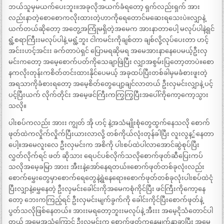
ဘယ်သူမှမယက်ပေးဘူး။အခုလိုအယက်ခံရတော့ ရှက်လည်းရှက် အား
လည်းနာတဲ့စောစောကလိုးထားတဲ့ဟာကိုရေတောင်မဆေးရသေးပဲ။လျှာနဲ့
ယက်တယ်ဆိုတော့ အတွေ့အကြုံမရှိတဲ့အမေက အားနာတာပေါ့ မလုပ်ပါနဲ့ရှင်
ရွံ့စရာကြီးးမလုပ်ပါနဲ့ မရွံ့ဘူး ငါကမင်းကိုချစ်တာ ချစ်လို့လုပ်ပေးတာ ဟင့်
အင်းးဟင့်အင်းး ခက်တာပဲရှင် ပြောမရဆိုမရ အမေအားနာနေပေမယ့်ဦးလှ
မင်းကတော့ အမေ့စောက်ပတ်ကိုသေချာဖြဲပြီး လျှာအစွမ်းပြတော့တာပဲ။စော
နကလိုးတုန်းကစိတ်တင်းထားနိုင်ပေမယ့် အခုထပ်ပြီးတစ်ခါမှမခံစားဖူးတဲ့
အရသာကိုခံစားရတော့ အမေ့စိတ်တွေပျော့ချင်လာတယ် ဦးလှမင်းလျှာနဲ့ ပင့်
ပင့်ပြီးယက် လိုက်တိုင်း အမေ့ဖင်ကြီးကကြွကြွပြီးအပေါ်ကိုကော့ကော့သွား
သလို။
ပါးစပ်ကလည်း အားး ကျွတ် အို ဟင့် နဲ့အသံမျိုးစုံတွေထွက်နေသလို စောက်
ဖုတ်ထဲကလှိုက်လှိုက်ပြီးယားလာလို့ တစ်ကိုယ်လုံးတုန်ခါပြီး လူးလွန့့်နေတာ
ပေါ့။အမေလူးလေ ဦးလှမင်းက အစိကို ပါးစပ်ထဲပါလာအောင်ဆွဲစုပ်ပြီး
လွှတ်လိုက်ရင် ဖတ် ဆိုသား ရေပင်ပစ်လိုက်သလိုစောက်ဖုတ်ဆီပြေးကပ်
သလိုအမေ့ခမြာ အားး အီးးနဲ့အော်နေရတယ်။စောက်ဖုတ်တစ်ခုလုံးလည်း
စောက်မွှေးတွေမှာစောက်ရေတွေနဲ့ရွဲနေရော။စောက်ဖုတ်တစ်ခုလုံးပါးစပ်ထဲငုံ
ပြီးလျှာနဲ့မွှေနေတဲ့ ဦးလှမင်းခေါင်းကိုအမေကစုံကိုင်ပြီး ဖင်ကြီးကိုကော့နေ
တော့ ဘေးကကြည့်ရင် ဦးလှမင်းမျက်ခွက်ကို ခေါင်းကိုင်ပြီးစောက်ဖုတ်နဲ့
ပွတ်သလိုဖြစ်နေတယ်။ အားးမရတော့ဘူးးမလုပ်နဲ့ အီးးး အမေ့ငိုသံတောင်ပါ
တယ် အမေ့အသံကြောင့် ဦးလှမင်းက စောက်ဖုတ်ကနေမျက်နှာခွာပြီး အမေ့