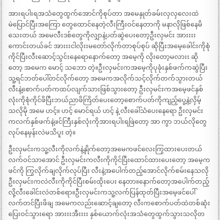
အားရပါးရအသံတွေထွက်အောင်ကိုစုပ်တာ အမေနှုတ်ခမ်းလှလှလေးထဲ
မဲပြောင်ပြီးအကြော တွေထောင်နေတဲ့လီးကြီးဝင်နေတာကို မနာလိုဖြစ်နေမိ
သေးတယ် အမေလီးဒစ်တွေကိုလျှာနဲ့ပတ်ဆွဲပေးတော့ဦးလှမင်း အားးးး
ကောင်းတယ်ခင် အားးးငါလိုးးမတော်လိုက်တာစုပ်စုပ် ဆိုပြီးအမေ့ခေါင်းကိုစုံ
ကိုင်ပြီးလီးဆောင့်သွင်းနေရောနောက်တော့ အမေ့ကို လိုးတော့မလားး ဆို
တော့ အမေက မောင့် သဘော တဲ့။ဦးလှမင်းကအမေ့ကိုပုခုံးနှစ်ဖက်ကဆွဲပြီး
သူ့ရင်ဘတ်ပေါ်တင်လိုက်တော့ အမေကအလိုက်သင့်လိုက်တက်သွားတယ်
လီးနဲ့စောက်ပတ်ကထပ်လျက်သားဖြစ်သွားတော့ ဦးလှမင်းကအမေ့ဖင်နှစ်
လုံးကိုစုံကိုင်ဖိပြီးဘယ်ညာဖိကြိတ်ပေးတော့စောက်ပတ်ကိုကျည့်ပွေ့နဲ့လှိမ့်
သလိုမို အမေ ဟင့်။ ဟင့် မောင်ရယ် ဟင့် နဲ့ လီးခေါ်သံပေးနေရော ဦးလှမင်း
ကလက်နှစ်ဖက်နဲ့ဖင်ကြီးနှစ်လုံးကိုအားရပါးရဖြဲတော့ အာ ကွာ ဘယ်လိုတွေ
လုပ်နေမှန်းလဲမသိပူး တဲ့။
ဦးလှမင်းကသူ့လီးကိုလက်နဲ့နှိုက်တော့အမေကဖင်လေးကြွထားပေးတယ်
လက်ဝင်သာအောင် ဦးလှမင်းကလီးကိုကိုင်ပြီးထောင်ထားပေးတော့ အမေ့က
ဖင်ကို ကြွလိုက်ချလိုက်လုပ်ပြီး လီးနဲ့အပေါက်တည့်အောင်လိုက်စမ်းနေသလို
ဦးလှမင်းကလဲလီးကိုကိုင်ပြီးစမ်းထိုးပေး နေတာ။နောက်တော့အပေါက်တည့်
လို့လီးခေါင်းလဲတစ်ရော။ဦးလှမင်းကသူ့လက်ပြန်ထုတ်ပြီးအမေ့ဖင်ပေါ်
လက်တင်ပြီးဖိချ အမေကလည်းဆောင့်ချတော့ လီးကစောက်ပတ်ထဲတစ်ဆုံး
ပြေးဝင်သွားရော အားးးအီးးးး နှစ်ယောက်လုံးအသံတွေထွက်သွားသလိုတ