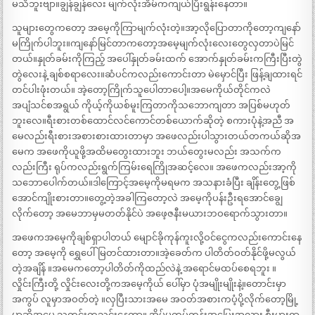
မသိဘူးဗျာ။ချွန်ချွန်လေး မျက်လုံးအိမ်ကကျယ်ပြီးရွန်းနေတာ။
သူများတွေကတော့ အမေ့ကိုကြာမျက်လုံးတဲ့။အာ့လိုပြောတာကိုတော့ကျနော်
မကြိုက်ပါဘူး။ကျနော်မြင်တာကတော့အမေ့မျက်လုံးလေးတွေလှတာပဲမြင်
တယ်။နှုတ်ခမ်းကိုကြည့် အပေါ်နှုတ်ခမ်းထက် အောက်နှုတ်ခမ်းကကြီးပြီးတွဲ
တွဲလေးနဲ့ ချစ်စရာလေး။ဆံပင်ကလည်းကောင်းတာ မဲမှောင်ပြီး ဖြန့်ချထားရင်
တင်ပါးဖုံးတယ်။ အဲ့တော့ကြိုက်သူပေါတာပေါ့။အမေကိုယ်တိုင်ကလဲ
အပျံသင်စအရွယ် ကိုယ့်ကိုယစ်မူးကြတာကိုသဘောကျတာ အပြစ်မဟုတ်
ဘူးလေ။ရီးစားတစ်ထောင်လင်ကောင်တစ်ယောက်ဆိုတဲ့ စကားပုံနဲ့အညီ အ
မေလည်းရီးစားအစားစားထားတာမှာ အဖေလည်းပါသွားတယ်တကယ်ဆိုအ
မေက အဖေကိုယူဖို့အထိမတွေးထားဘူး ဘယ်တွေးမလည်း အသက်က
လည်းကြီး ရုပ်ကလည်းရွက်ကြမ်းရေကြိုအဆင့်လေ။ အဖေကလည်းအာ့ကို
သဘောပေါက်တယ်။ဒါကြောင့်အမေ့ကိုမရမက အသနားခံပြီး ချိန်းတွေ့ဖြစ်
အောင်ကျိုးစားတာ။တွေ့တဲ့အခါကြတော့လဲ အမေ့ကိုပန်းဦးရအောင်ချွေ
လိုက်တော့ အမေဘာမှမတတ်နိုင်ပဲ အဖေ့ဇနီးမယားဘဝရောက်သွားတာ။
အဖေကအမေ့ကိုချစ်ရှာပါတယ် မျောင်ခိုကုန်ကူးလို့ဝင်ငွေကလည်းကောင်းနေ
တော့ အမေ့ကို ရွှေပေါ်မြတင်ထားတာ။အဲ့ခေတ်က ပါတိတ်ဝတ်နိုင်ဖို့မလွယ်
တဲ့အချိန် ။အမေကတော့ပါတိတ်ကိုထည်လဲနဲ့ အရောင်မထပ်စေရဘူး ။
လှိုင်းကြီးတို့ လှိုင်းလေးတို့ကအမေ့ကိုယ် ပေါ်မှာ ပုံအမျိုးမျိုးနဲ့။တောင်းမှာ
အကွပ် လူမှာအဝတ်တဲ့ ။လှပြီးသားအမေ အဝတ်အစားကပံ့ပို့လိုက်တော့မြို့
မှာဆိုအမေ သတင်းကသင်းနေတာ။ အိမ်မကပ်တန်းအပြေးအလွှား စီးပွားရှာ