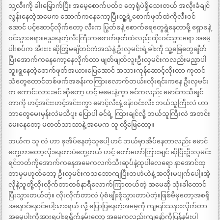
သူ့လီးကို ခါးမြှောက်ပြီး အမေ့စောက်ပတ်ဝ တေ့ရုံပဲရှိသေးတယ် အလိုးခံချင်
လွန်းနေတဲ့အမေက အောက်ကနေကော့ပြီးသူ့ရဲ့စောက်ဖုတ်ထဲကိုလီးဝင်
အောင် ပင့်ဆောင့်လိုက်တော့ လီးက ပြွတ်ခနဲ့ စောက်ရေတွေရွဲနေတာမို့ ရှောခနဲ့
ဝင်သွားရော။နွေးနေတဲ့လီးကြီးကစောက်ဖုတ်ထဲလည်းထိုးဝင်သွားရော အမေ့
ပါးစပ်က အီးးးး ဆိုတြ့မချိတင်ကဲအသံနဲ့ ဦးလှမင်းရဲ့ခါးကို သူ့ခြေတွေချိတ်
ပြီးအောက်ကနေကော့နေလိုက်တာ ဖျတ်ဖျတ်လူးဦးလှမင်းကလည်းမညှာပါ
ဘူးရွနေတဲ့စောက်ဖုတ်အယားပြေအောင် အသားကုန်ဆောင့်လိုးတာ ကုတင်
သံတွေတောင်တစ်ဖက်အခန်းကကြားလောက်တယ်။လိုးရင်းကနေ ဦးလှမင်း
က ကောင်းလားးခင် ဆိုတော့ ဟင့် မမေးနဲ့ကွာ ခင်ကလည်း မောင်ကသိချင်
တာကို ဟင့်အင်းးဟင့်အင်းးကွာ မောင့်လီးနဲ့ စန်းဝင်းလီး ဘယ်သူကြီးလဲ ဟာ
ဘာတွေမေးမှန်းလဲမသိပူး ပြောပါ ခင်ရဲ့ ကြားချင်လို့ ဘယ်သူကြီးလဲ အတင်း
မေးနေတော့ မတတ်သာသာနဲ့ အမေက သူ လို့ဖြေတော့။
ဘယ်က သူ လဲ ဟာ ခုအိပ်နေတဲ့သူပေါ့ ဟင် ဘယ်မှာအိပ်နေတာလည်း မောင်
တွေ့တာတော့လိုးနေတာပဲတွေ့တယ် ဟင့် တော်တော်ကြားချင် ဆိုပြီးဦးလှမင်း
ရင်ဘတ်ကိုအောက်ကနေအမေကလက်သီးဆုပ်နဲ့ထုပါလေရော နာအောင်ထု
တာမှမဟုတ်တော့ ဦးလှမင်းကသဘောကျပြီးတဟဲဟဲနဲ့ အလိုးမပျက်ပေါ့။အဲ့
လိုနဲ့သူတို့လိုးလိုက်တာတစ်နာရီလောက်ကြာတယ်တဲ့ အမေဆို သုံးခါတောင်
ပြီးသွားတယ်တဲ့။ လိုးလိုက်တာလဲ ပုံစံမျိုးစုံသွားတာပဲတဲ့။ဖြစ်မိမှတော့အစရှိ
အနှောင်နှောင်ပေါ့သားရယ် လို့ ပြောပြနေတဲ့အမေ့ကို ကျနော်သနားလိုက်တာ
အမေ့ပါးကိုအားရပါးရရှိုက်နမ်းတော့ အမေကလည်းကျနော့်ကိုပြန်နမ်းပါ