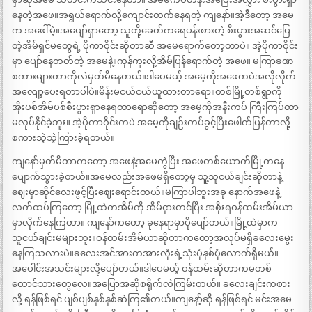
နေတဲ့အဖေ။အရွယ်ရောက်လို့ကျောင်းတက်နေရတဲ့ ကျနော်။အဲ့ဒီတော့ အမေ
က အဖေါ်မဲ့။အပျော်ရှာတော့ သူတို့ခေတ်ကရေပန်းစားတဲ့ စီးပွားအဆင်ပြေ
တဲ့အိမ်ရှင်မတွေရဲ့ ပိုကာဝိုင်းဆိုတာဆီ အမေရောက်တော့တာပဲ။ အဲ့ပိုကာဝိုင်း
မှာ ပျော်နေတတ်တဲ့ အမေနဲ့။ကုန်ကူးလို့အိမ်ပြန်ရောက်တဲ့ အဖေ။ မကြာခဏ
စကားများတာကိုလဲမှတ်မိနေတယ်။ဒါပေမယ့် အမေ့ကိုအဖေကပဲအလိုလိုက်
အလျော့ပေးရတာပါပဲ။မိန်းမငယ်ငယ်ယူထားတာရော။တစ်မြို့တစ်ရွာကို
အိုးပစ်အိမ်ပစ်စီးပွားရှာနေရတာရောဆိုတော့ အမေ့ကိုအနီးကပ် ကြီးကြပ်တာ
မလုပ်နိုင်ခဲ့ဘူး။ အဲ့ပိုကာဝိုင်းကပဲ အမေ့ကိုချဉ်းကပ်ခွင့်ပြီးဖေါက်ပြန်တာလို့
စကားသဲ့သဲ့ကြားခဲ့ရတယ်။
ကျနော်မှတ်မိတာကတော့ အဖေနဲ့အမေကွဲပြီး အဖေတစ်ယောက်မြို့ကနေ
ပျောက်သွားခဲ့တယ်။အမေလည်းအဖေမရှိတော့မှ သူ့သူငယ်ချင်းဆိုတာနဲ့
ဈေးမှာဆိုင်လေးဖွင့်ပြီးဈေးရောင်းတယ်။မကြာပါဘူးအခု နောက်အဖေနဲ့
လက်ထပ်ကြတော့ မြို့ထဲကအိမ်ကို အိမ်ငှားတင်ပြီး အစိုးရဝန်ထမ်းအိမ်ယာ
မှာလိုက်နေကြတာ။ ကျနော်ကတော့ ခုနေရာမှာပိုပျော်တယ်။မြို့ထဲမှာက
သူငယ်ချင်းမများဘူး။ဝန်ထမ်းအိမ်ယာဆိုတာကတော့အလုပ်မရှိခလေးမွေး
နေကြသလားပဲ။ခလေးအင်အားကအားလုံးရဲ့သုံးပုံနှစ်ပုံလောက်ရှိမယ်။
အပေါင်းအသင်းများလို့ပျော်တယ်။ဒါပေမယ့် ဝန်ထမ်းဆိုတာကမတစ်
ထောင်သားတွေလေ။အပြောအဆိုစရိုက်လဲကြမ်းတယ်။ ခလေးချင်းကစား
လို့ ရန်ဖြစ်ရင် ပျစ်ပျစ်နှစ်နှစ်ဆဲကြ၏တယ်။ကျနော့်ဆို ရန်ဖြစ်ရင် မင်းအမေ