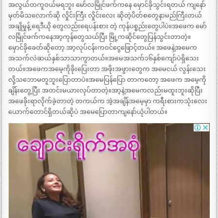
အလွယ်တကူဝယ်မရဘူး မော်လမြိုင်ဖက်ကနေ မှောင်ခိုသွင်းရတယ် ကျနော်
မှတ်မိသလောက်ဆို ‌လှိုင်းကြီး လှိုင်းလေး ဆိုတဲ့ပိတ်စတွေနာမည်ကြီးတယ်
အချိုမှုန့် ရေဒီယို တွေလည်းရေပန်းစား တဲ့ ကုန်ပစ္စည်းတွေပါပဲ။အဖေက မော်
လမြိုင်ဖက်ကနေအာ့ကုန်တွေသယ်ပြီး မြို့ကဆိုင်တွေပြန်သွင်းတာတဲ့။
မှောင်ခိုခေတ်ဆိုတော့ အာ့လုပ်ငန်းကဝင်ငွေဖြောင့်တယ်။ အဖေနဲ့အမေက
အသက်လဲဆယ်နှစ်သာသာကွာတယ်။အမေအသက်၁၆နှစ်ကျော်ပဲရှိသေး
တယ်။အဖေကအမေ့ကိုခိုးပြေးတာ အဖိုးအဖွားတွေက အမေငယ် လွန်းသေး
လို့သဘောမတူဘူးပြောတာပဲ။အမေပြန်ပြော တာကတော့ အဖေက အမေ့ကို
ချိန်းတွေ့ပြီး အတင်းမယားလုပ်တာတဲ့။အာ့နဲ့အမေကလည်းမထူးဘူးဆိုပြီး
အဖေခိုးရာလိုက်ခဲ့တာတဲ့ တကယ်က အဲ့အချိန်အမေ့မှာ ကရီးစားကသုံးလေး
ယောက်တောင်ရှိတယ်ဆိုပဲ အမေပြောတာကျနော်ယုံပါတယ်။