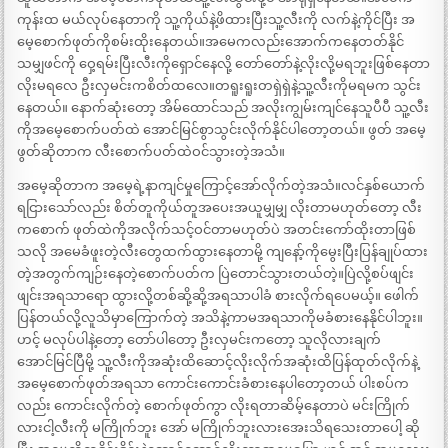
ကုန်းထ မယ်လုပ်နေတာကို သူ့ကိုယ်နဲ့ဖိထားပြီးသူ့လီးကို လက်နဲ့ကိုင်ပြီး အ
မေ့စောက်ဖုတ်ကိုစမ်းထိုးနေတယ်။အမေကလည်းအောက်ကနေတတ်နိုင်
သမျှဖင်ကို ဝှေ့ရမ်းပြီးလီးကိုရှောင်နေလို့ တော်တော်နဲ့လိုးလို့မရဘူးဖြစ်နေတာ
လိုးမရလေ ဦးလှမင်းကစိတ်ထလေ။တရူးရူးတရှဲရှဲနဲ့သူ့လီးကိုမရမက သွင်း
နေတယ်။ နောက်ဆုံးတော့ အိမ်ထောင်သည် အလိုးကျွမ်းကျင်နေသူပီပီ သူ့လီး
ကိုအမေ့စောက်ပတ်ထဲ အောင်မြင်စွာသွင်းလိုက်နိုင်ပါတော့တယ်။ ဖွတ် အမေ့
ဖွတ်ဆိုတာက လီးစောက်ပတ်ထဲဝင်သွားတဲ့အသံ။
အမေ့ဆိုတာက အမေ့ရဲ့နာကျင်မှုကြောင့်အော်လိုက်တဲ့အသံ။လင်နှစ်ယောက်
ရငြားသော်လည်း စိတ်တူကိုယ်တူအပေးအယူမျှမျှ လိုးတာမဟုတ်တော့ လီး
ကစောက် ဖုတ်ထဲကိုအလိုက်သင့်ဝင်တာမဟုတ်ပဲ အတင်းကော်ထိုးတာဖြစ်
သလို အမေခံဖူးတဲ့လီးတွေထက်ထွားနေတာမို့ ကျနော့်ကိုမွေးပြီးပြန်ချုပ်ထား
တဲ့အတွက်ကျဉ်းနေတဲ့စောက်ပတ်က ပြဲတောင်သွားတယ်တဲ့။ပြဲလို့စပ်ဖျင်း
ဖျင်းအရသာရော ထွားလို့တစ်ဆို့ဆို့အရသာပါခံ စားလိုက်ရပေမယ့်။ ဖေါက်
ပြန်တယ်လို့လူသိမှာကြောက်တဲ့ အသိနဲ့ကာမအရသာကိုမခံစားနေနိုင်ပါဘူး။
ဟင့် မလုပ်ပါနဲ့တော့ တော်ပါတော့ ဦးလှမင်းကတော့ သူလိုလားချက်
အောင်မြင်ပြီမို့ သူ့လီးကိုအဆုံးထိဆောင့်လိုးလိုက်အဆုံးထိပြန်ထုတ်လိုက်နဲ့
အမေ့စောက်ဖုတ်အရသာ ကောင်းကောင်းခံစားနေပါတော့တယ် ပါးစပ်က
လည်း ကောင်းလိုက်တဲ့ စောက်ဖုတ်ကွာ လိုးရတာဆိမ့်နေတာပဲ မင်းကြိုက်
လားငါ့လီးကို မကြိုက်ဘူး အော် မကြိုက်ဘူးလားအေးသိရသေးတာပေါ့ ဆို