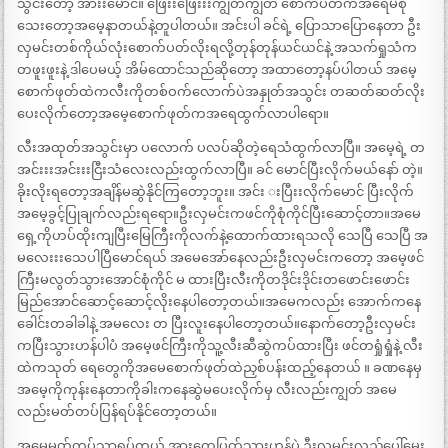
သွင်းတော့ အားးမောင်။ ဖြေးးဖြေးးးကျွတ်ကျွတ် စောက်ပတ်ကအရေမစို
သေးတော့အမေ့နာတယ်နဲ့တူပါတယ်။ အင်းပါ ခင်ရဲ့ ပြောသာပြောနေတာ ဦး
လှမင်းတစ်ကိုယ်လုံးစောက်ပတ်လိုးရလို့တုန်တုန်ယင်ယင်နဲ့ အသက်ရှုသံက
တဖူးဖူးနဲ့ ဒါပေမယ့် အိမ်ထောင်သည်ဆိုတော့ အထာတော့နပ်ပါတယ် အမေ့
စောက်ဖုတ်ထဲကလီးကိုတစ်ဝက်လောက်ပဲအနှုတ်အသွင်း တဆတ်ဆတ်လိုး
ပေးလိုက်တော့အမေ့စောက်ဖုတ်ကအရေထွက်လာပါရော။
လီးအထုတ်အသွင်းမှာ ပလောက် ပလပ်ဆိုတဲ့ရေသံထွက်လာပြီ။ အမေ့ရဲ့ တ
အင်းးးအင်းးးငြီးသံလေးလည်းထွက်လာပြီ။ ခင် မောင်ပြီးလိုက်မယ်နော် တဲ့။
ခိုးလိုးရတော့အချိန်မဆွဲနိုင်ကြတော့ဘူး။ အင်း းပြီးးလိုက်မောင် ပြီးလိုက်
အမေ့ခွင့်ပြုချက်လည်းရရော။ဦးလှမင်းကဖင်ကိုစုံကိုင်ပြီးဆောင့်တာ။အမေ
ရှေ့ကိုဟပ်ထိုးကျပြီးမြေကြီးကိုလက်နဲ့ထောက်ထားရသလို သေပြီ သေပြီ အ
မလေးးးသေပါပြီမောင်ရယ် အမေအော်နေလည်းဦးလှမင်းကတော့ အမေ့ဖင်
ကြီးမလွတ်သွားအောင်စုံကိုင် မ ထားပြီးလီးကိုတဒိုင်းဒိုင်းတဖောင်းဖောင်း
မြည်အောင်ဆောင့်ဆောင့်လိုးနေပါတော့တယ်။အမေကလည်း အောက်ကနေ
ခေါင်းတခါခါနဲ့ အမလေး တ ပြီးလူးနေပါတော့တယ်။နောက်တော့ဦးလှမင်း
ကပြီးသွားဟန်ပါပံ အမေ့ဖင်ကြီးကိုသူ့လီးဆီဆွဲကပ်ထားပြီး ဖင်တရှုံရှုံနဲ့ လီး
ထဲကသုတ် ရေတွေကိုအမေစောက်ဖုတ်ထဲညှစ်ပန်းထည့်နေတယ် ။ ခဏနေမှ
အမေ့ကိုကုန်းနေတာကိုခါးကနေဆွဲမပေးလိုက်မှ လီးလည်းကျွတ် အမေ
လည်းမတ်တပ်ပြန်ရပ်နိုင်တော့တယ်။
အမေမတ်တပ်သာရပ်တယ် အားတွေပြတ်သွားဟန်ပဲ ဦးလှမင်းလည်ပေါ်မေး