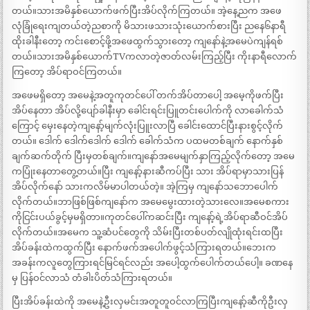
တယ်။သားအမိနှစ်ယောက်ဖက်ပြီးအိပ်လိုက်ကြတယ်။ အဲ့နေ့ညက အဖေ
လုံခြုံရေးကျတယ်တဲ့ညစာကို မိသားဖသားသုံးယောက်စားပြီး ညနေ၆နာရီ
ထိုးခါနီးတော့ ကင်းစောင့်ဖို့အဖေထွက်သွားတော့ ကျနော်နဲ့အမေပဲကျန်ရစ်
တယ်။သားအမိနှစ်ယောက်TVကလာတဲ့ဇာတ်လမ်းကြည့်ပြီး ကိုးနာရီလောက်
ကြတော့ အိပ်ရာဝင်ကြတယ်။
အဖေမရှိတော့ အမေနဲ့အတူကုတင်ပေါ် တက်အိပ်တာပေါ့ အမေ့ကိုဖက်ပြီး
အိပ်နေတာ အိပ်လို့ပျော်ခါနီးမှာ ခေါင်းရင်းပြူတင်းပေါက်ကို လာခေါက်သံ
ကြောင့် မှေးနေတဲ့ကျနော့်မျက်လုံးပြူးလာပြီ ခေါင်းထောင်ပြီးနားစွင့်လိုက်
တယ်။ ဒေါက် ဒေါက်ဒေါက် ဒေါက် ခေါက်သံက ပထမတစ်ချက် နောက်နှစ်
ချက်ဆက်တိုက် ပြီးမှတစ်ချက်။ကျနော်အမေမျက်နှာကြည့်လိုက်တော့ အမေ
ကပြုံးနေတာတွေ့တယ်။ပြီး ကျနော့်နားဆီကပ်ပြီး သား အိပ်ရာမှာသားပြန်
အိပ်လိုက်နော် သားကလိမ်မာပါတယ်တဲ့။ အဲ့ကြမှ ကျနော်သဘောပေါက်
လိုက်တယ်။ဘာဖြစ်ဖြစ်ကျနော်က အမေမွေးထားတဲ့သားလေ။အမေစကား
ကိုငြင်းပယ်ခွင့်မှမရှိတာ။ကုတင်ပေါ်ကဆင်းပြီး ကျနော့်ရဲ့အိပ်ရာဆီဝင်အိပ်
လိုက်တယ်။အမေက သူ့ဆံပင်တွေကို သိမ်းပြီးတစ်ပတ်လျိုထုံးရင်းထပြီး
အိပ်ခန်းထဲကထွက်ပြီး နောက်ဖက်အပေါက်ဖွင့်သံကြားရတယ်။ဘေးက
အခန်းကလူတွေကြားရင်မြင်ရင်လည်း အပေါ့ထွက်ပေါက်တယ်ပေါ့။ ခဏနေ
မှ ပြန်ဝင်လာသံ တံခါးပိတ်သံကြားရတယ်။
ပြီးအိပ်ခန်းထဲကို အမေနဲ့ဦးလှမင်းအတူတူဝင်လာကြပြီးကျနော့်ဆီကိုဦးလှ