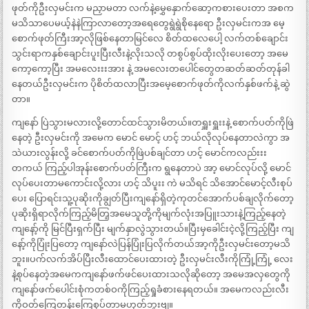
ဖုတ်ကိုဦးလှမင်းက မညှာမတာ လက်နဲ့မွှေနှောက်ဆော့ကစားပေးတာ အစက
မသိသာပေမယ့်နဲနဲကြာလာတော့အရေတွေရွဲရွဲစိုနေရော ဦးလှမင်းကအ မေ့
စောက်ဖုတ်ကြီးအာ့လိုဖြစ်နေတာမြင်လေ စိတ်ထလေပေါ့ လက်တစ်ချောင်း
သွင်းရာကနှစ်ချောင်းပူးပြီးလီးနဲ့လိုးသလို တစွပ်စွပ်ထိုးလိုးပေးတော့ အမေ
ကော့ကော့ပြီး အမလေးးးအား နဲ့ အမလေးတပေါင်တွေတဆတ်ဆတ်တုန်ခါ
နေတယ်ဦးလှမင်းက ပိုစိတ်ထလာပြီးအမေ့စောက်ဖုတ်ကိုလက်နှစ်ဖက်နဲ့ ဆွဲ
တာ။
ကျနော် ပြဲသွားမလားလို့တောင်ထင်သွားမိတယ်။တရှူးရှူးးနဲ့ စောက်ပတ်ကိုဖြဲ
နေတဲ့ ဦးလှမင်းကို အမေက မောင် မောင့် ဟင့် ဘယ်လိုလုပ်နေတာလဲကွာ အ
သဲယားလွန်းလို့ ခင်စောက်ပတ်ကိုဖြဲပစ်ချင်တာ ဟင့် မောင်ကလည်းးး
တကယ် ကြည့်ပါအုန်းစောက်ပတ်ကြီးက ရွနေတာပဲ အာ့ မောင်လုပ်လို့ မောင်
လုပ်ပေးတာမကောင်းလို့လား ဟင့် သိပူးး ကဲ မသိရင် သိအောင်မောင့်လီးစုပ်
ပေး ပြောရင်းသူ့ပုဆိုးကိုချွတ်ပြီးကျနော်ရှိတဲ့ကုတင်အောက်ပစ်ချလိုက်တော့
ပုဆိုးရှိရာလိုက်ကြည့်မိတြ့အမေသူတို့ကိုမျက်လုံးအပြူးသားနဲ့ကြည့်နေတဲ့
ကျနော့်ကို မြင်ပြီးရှက်ပြီး မျက်နှာလွဲသွားတယ်။ပြီးမှခေါင်းငဲ့လို့ကြည့်ပြီး ကျ
နော့်ကိုပြုံးပြတော့ ကျနော်လဲပြန်ပြုံးပြလိုက်တယ်အာ့ကိုဦးလှမင်းတော့မသိ
ဘူး။ပက်လက်အိပ်ပြီးလီးထောင်ပေးထားတဲ့ ဦးလှမင်းလီးကိုကြုံ့ကြုံ့ လေး
နဲ့စုပ်နေတဲ့အမေကကျနော်ဖက်ဖင်ပေးထားသလိုဆိုတော့ အမေအလှတွေကို
ကျနော်ဖက်ပေါင်းစုံကတစ်ဝကိုကြည့်ရှုခံစားနေရတယ်။ အမေကလည်းလီး
ကိုဝတ်ကြေတန်းကြေစုပ်တာမဟုတ်ဘူးဗျ။