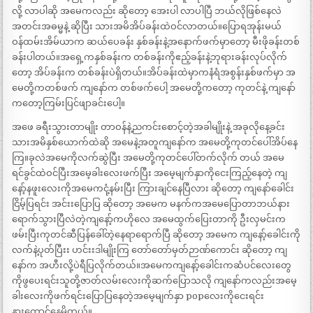
လို့ လာပါဆို အမေကလည်း ဆိုတော့ အေးပါ လာပါပြီ ဘယ်လိုဖြစ်နေလဲ
အတင်းအဓမ္မနဲ့ ဆိုပြီး သားအမိအိပ်ခန်းထဲဝင်လာတယ်။ပြောရအုန်းမယ်
ဝန်ထမ်းအိမ်ယာက ဆယ်ပေခန်း နှစ်ခန်းနဲ့အနောက်ဖက်မှာတော့ မီးဖိုခန်းတစ်
ခန်းပါတယ်။အရှေ့ကနှစ်ခန်းက တစ်ခန်းကိုဧည့်ခန်းနဲ့ဘုရားခန်းလုပ်လိုက်
တော့ အိပ်ခန်းက တစ်ခန်းပဲရှိတယ်။အိပ်ခန်းထဲမှာကနံရံအစွန်းနှစ်ဖက်မှာ အ
မေတို့ကတစ်ဖက် ကျနော်က တစ်ဖက်ပေါ့ အမေတို့ကတော့ ကုတင်နဲ့ ကျနော်
ကတော့ကြမ်းပြင်ဖျာခင်းပေါ့။
အဖေ ခရီးသွားတာမျိုး တာဝန်နဲ့ညကင်းစောင့်တဲ့အခါမျိုးနဲ့ အခုလိုနေ့ခင်း
သားအမိနှစ်ယောက်ထဲဆို အမေနဲ့အတူကျနော်က အမေတို့ကုတင်ပေါ်အိပ်နေ
ကြ။ခုလဲအမေကိုလက်ဆွဲပြီး အမေတို့ကုတင်ပေါ်တက်လိုက် တယ် အမေ
ရင်ခွင်ထဲဝင်ပြီးအမေ့ခါးလေးဖက်ပြီး အမေ့မျက်နှာကိုငေးကြည့်နေတဲ့ ကျ
နော့်နဖူးလေးကိုအမေကငုံ့နမ်းပြီး ကြားချင်နေပြီလား ဆိုတော့ ကျနော်ခေါင်း
ငြိမ့်ပြရင်း အင်းးပြောပြ ဆိုတော့ အမေက မနက်ကအမေပြောတာဘယ်နား
ရောက်သွားပြီလဲတဲ့ကျနော့်ကဟိုလေ အမေထွက်ပြေးတာကို ဦးလှမင်းက
ဖမ်းပြီးကုတင်ဆီပြန်ခေါ်တဲ့နေရာရောက်ပြီ ဆိုတော့ အမေက ကျနော့်ခေါင်းကို
လက်နဲ့ပုတ်ပြီးး ဟင်းးဒါမျိုးကြ တော်တော်မှတ်ဉာဏ်ကောင်း ဆိုတော့ ကျ
နော်က အဟီးလို့ပဲရီပြလိုက်တယ်။အမေကကျနော့်ခေါင်းကဆံပင်လေးတွေ
ကိုဖွပေးရင်းသူတို့ဇာတ်လမ်းလေးကိုဆက်ပြောသလို ကျနော်ကလည်းအမေ့
ခါးလေးကိုဖက်ရင်းပြောပြနေတဲ့အမေ့မျက်နှာ popလေးကိုငေးရင်း
နားထောင်နေမိတယ်။