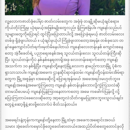
လူ့လောကဇာတ်ခုံပေါ်မှာ ဇာတ်လမ်းတွေက အဖုံဖုံ တချို့ဆိုမယုံချင်စရာ။
ကိုယ်တိုင်ကြုံမှ ယုံရမယ့်အဖြစ်မျိုးတွေလည်း ရှိကြစမြဲပါ။ ကျနော်သည်ပင်
သူများတွေကိုပြောရင် ထွင်ပြီးပြောတာပါလို့ အပြောခဲ့ရမယ့် ဇာတ်လမ်းလေး
တစ်ခု ရှိခဲ့ဖူးပါတယ် ။ ယုံချင်မှယုံပါ ကြုံခဲ့ဖူးတာတော့အမှန်။ တစ်ခုသော တ
နဂ်နွေကျောင်းပိတ်ရက်။မှတ်မိနေပါတယ် ကျနော်လေးတန်းနှစ် ကျောင်းစနေ
တော့ အဲ့ဒီခေတ်ရဲ့ ပညာရေးစနစ်အရ သူငယ်တန်းလေး သူငယ်တန်းကြီးဆို
ပြီး သူငယ်တန်းကိုပဲ နှစ်နှစ်နေရတာမို့အခု လေးတန်းရောက်တော့ ကျနော့်
အသက်က ၁၀ နှစ်ရှိပြီ။ ကျနော်တို့နေတဲ့မြို့လေးက နာမည်ကသာမြို့ ပုံစံက
ရှာသာသာပါ။ ကျနော့်အဖေက ဌာနဆိုင်ရာဝန်ထမ်း ကျနော်တို့ဝန်ထမ်းအိမ်ရာ
တွေက မြို့အစွန်မှာ ။အဖေဆိုလို့ ပြောရအုန်းမယ် အဖေအရင်းမဟုတ်ဘူး။
ကျနော့်အဖေနဲ့အမေကွဲကြတော့ ကျနော် နှစ်တန်းနှစ်။ဘာလို့ကွဲကြသလဲဆို
တာမသိပေမယ့် ကျနော်ပြန်ကြားနေတာကတော့ အမေ ကဖေါက်ပြန်လို့ လို့
ပြောကြတာပဲ။ခလေးဆိုတော့ အာ့တွေလဲသိတ်ဂရုမပြုအားဘူး။သူငယ်ချင်း
တွေနဲ့ ဆော့ဖို့နဲ့ စားဖို့လောက်ပဲ စိတ်သန်တယ်။
အဖေရင်းနဲ့တုန်းကကျနော်တို့နေတာ မြို့ထဲမှာ အဖေကအရောင်းအဝယ်
သမား အဲ့ခေတ်ကမှောင်ခိုတွေခေတ်စားတယ်။အထည်ပိတ်စတွေတောင်ခုလို