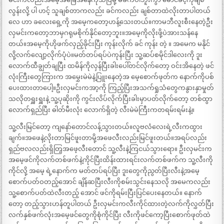
လွန်းလို့ ပါ ဟင့် သူချစ်တာကလည်း ခင်ကလည်း ချစ်တာထဲလိုးတာပါတယ်
လေ ဟာ ခလေးရှေ့ကို အမေ့ကတော့ဟန့်သေးတယ်။ကာမဘီလူးစီးနေတဲ့ဦး
လှမင်းကတော့ဘာမှဂရုမစိုက်နိုင်တော့ဘူး။အမေ့ကိုလိုးဖို့ပဲအားသန်နေ
တယ်။အမေ့ကိုဟိုဖက်လှည့်ခိုင်းပြီး ကုန်းလိုက် ခင် ကုန်း တဲ့ ။ အမေက မနိုင်
လို့လက်လျော့လိုက်ပုံပဲ။မတ်တပ်ရပ်ပဲကုန်းပြီး သူ့ဆပ်စမိုင်ဒါလေးကို ဒူး
လောက်ထီချွတ်ချပြီး ထမိန်ကိုလှန်ပြီးခါးပေါ်တင်လိုက်တော့ ဝင်းအိနေတဲ့ ဖင်
လုံးကြီးတွေကြားက အမွှေးမဲမဲနဲ့ပြူးနေတဲ့အ မေ့စောက်ဖုတ်က နောက်ကိုပစ်
ပေးထားတာပေါ့။ဦးလှမင်းကအာ့ကို ကြည့်ပြီးအသက်ရှုသံတွေကနွားနှာမှုတ်
သလိုတရှူးရှူးနဲ့ သူ့ပုဆိုးကို ကွင်းလိပ်လိုက်ပြီးခါးမှာပတ်လိုက်တော့ တစ်ထွာ
လောက်ရှည်ပြီး ဓါတ်မီးလုံး လောက်ရှိတဲ့ လီးမဲမဲကြီးကတရမ်းရမ်းနဲ့။
သူ့လီးမြင်တော့ ကျနော်တောင်လန့်သွားတယ်။လူဗလံလေးရဲ့လီးကထွား
ချက်။အဖေနဲ့လိုးတာမြင်ဖူးတာမို့အဖေလီးလည်းမြင်ဖူးတယ်။အရပ်လည်း
ရှည်ဗလလည်းရှိတြ့အဖေ့လီးတောင် သူ့လီးနဲ့ကြငယ်သွားရော။ ဦးလှမင်းက
အမေ့ဖင်ကိုလက်တစ်ဖက်နဲ့ကိုင်ပြီးထိန်းထားရင်းလက်တစ်ဖက်က သူ့လီးကို
ကိုင်လို့ အမေ့ ရဲ့နောက်က မတ်တပ်ရပ်ပြီး ‌ဒူးတွေကိုညွတ်ပြီးလီးနဲ့အမေ့
စောက်ပတ်ဝ‌တည့်အောင် ချိန်ဆပြီးလီးကိုစမ်းသွင်းနေသလို အမေကလည်း
သူ့စောက်ပတ်ထဲလီးတည့် အောင် ဖင်ကိုရမ်းပြီးပြင်ပေးနေတယ်။ နောက်
တော့ တည့်သွားဟန်တူပါတယ် ဦးလှမင်းကလီးကိုင်ထားတဲ့လက်ကိုလွှတ်ပြီး
လက်နှစ်ဖက်လုံးအမေ့ဖင်တွေကိုစုံကိုင်ပြီး လီးကိုဖင်ကော့ပြီးစောက်ဖုတ်ထဲ