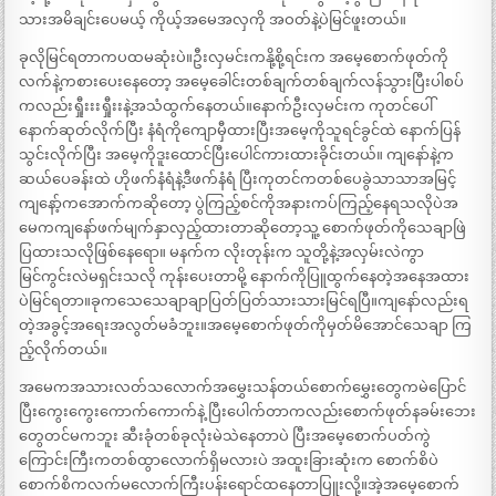
သားအမိချင်းပေမယ့် ကိုယ့်အမေအလှကို အဝတ်နဲ့ပဲမြင်ဖူးတယ်။
ခုလိုမြင်ရတာကပထမဆုံးပဲ။ဦးလှမင်းကနို့စို့ရင်းက အမေ့စောက်ဖုတ်ကို
လက်နဲ့ကစားပေးနေတော့ အမေ့ခေါင်းတစ်ချက်တစ်ချက်လန်သွားပြီးပါစပ်
ကလည်းရှီုးးးရှီုးးနဲ့အသံထွက်နေတယ်။နောက်ဦးလှမင်းက ကုတင်ပေါ်
နောက်ဆုတ်လိုက်ပြီး နံရံကိုကျောမှီထားပြီးအမေ့ကိုသူရင်ခွင်ထဲ နောက်ပြန်
သွင်းလိုက်ပြီး အမေ့ကိုဒူးထောင်ပြီးပေါင်ကားထားခိုင်းတယ်။ ကျနော်နဲ့က
ဆယ်ပေခန်းထဲ ဟိုဖက်နံရံနဲ့ဒီဖက်နံရံ ပြီးကုတင်ကတစ်ပေခွဲသာသာအမြင့်
ကျနော့်ကအောက်ကဆိုတော့ ပွဲကြည့်စင်ကိုအနားကပ်ကြည့်နေရသလိုပဲအ
မေကကျနော်ဖက်မျက်နှာလှည့်ထားတာဆိုတော့သူ့ စောက်ဖုတ်ကိုသေချာဖြဲ
ပြထားသလိုဖြစ်နေရော။ မနက်က လိုးတုန်းက သူတို့နဲ့အလှမ်းလဲကွာ
မြင်ကွင်းလဲမရှင်းသလို ကုန်းပေးတာမို့ နောက်ကိုပြူထွက်နေတဲ့အနေအထား
ပဲမြင်ရတာ။ခုကသေသေချာချာပြတ်ပြတ်သားသားမြင်ရပြီ။ကျနော်လည်းရ
တဲ့အခွင့်အရေးအလွတ်မခံဘူး။အမေ့စောက်ဖုတ်ကိုမှတ်မိအောင်သေချာ ကြ
ည့်လိုက်တယ်။
အမေကအသားလတ်သလောက်အမွှေးသန်တယ်စောက်မွှေးတွေကမဲပြောင်
ပြီးကွေးကွေးကောက်ကောက်နဲ့ ပြီးပေါက်တာကလည်းစောက်ဖုတ်နခမ်းဘေး
တွေတင်မကဘူး ဆီးခုံတစ်ခုလုံးမဲသဲနေတာပဲ ပြီးအမေ့စောက်ပတ်ကွဲ
ကြောင်းကြီးကတစ်ထွာလောက်ရှိမလားပဲ အထူးခြားဆုံးက စောက်စိပဲ
စောက်စိကလက်မလောက်ကြီးပန်းရောင်ထနေတာပြူးလို့။အဲ့အမေ့စောက်