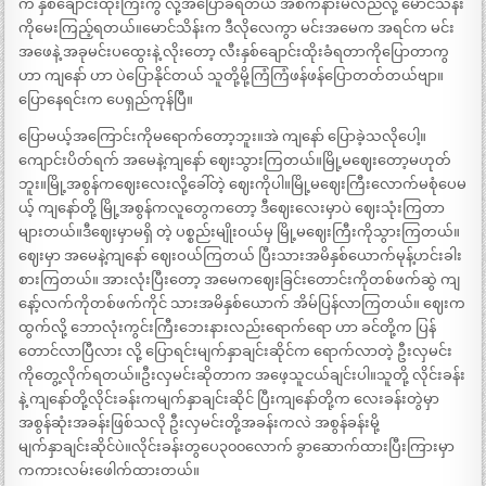
က နှစ်ချောင်းထိုးကြီးကွ လို့အပြောခံရတယ် အစကနားမလည်လို့ မောင်သိန်း
ကိုမေးကြည့်ရတယ်။မောင်သိန်းက ဒီလိုလေကွာ မင်းအမေက အရင်က မင်း
အဖေနဲ့ အခုမင်းပထွေးနဲ့ လိုးတော့ လီးနှစ်ချောင်းထိုးခံရတာကိုပြောတာကွ
ဟာ ကျနော် ဟာ ပဲပြောနိုင်တယ် သူတို့မို့ကြံကြံဖန်ဖန်ပြောတတ်တယ်ဗျာ။
ပြောနေရင်းက ပေရှည်ကုန်ပြီ။
ပြောမယ့်အကြောင်းကိုမရောက်တော့ဘူး။အဲ ကျနော် ပြောခဲ့သလိုပေါ့။
ကျောင်းပိတ်ရက် အမေနဲ့ကျနော် ဈေးသွားကြတယ်။မြို့မဈေးတော့မဟုတ်
ဘူး။မြို့အစွန်ကဈေးလေးလို့ခေါ်တဲ့ ဈေးကိုပါ။မြို့မဈေးကြီးလောက်မစုံပေမ
ယ့် ကျနော်တို့ မြို့အစွန်ကလူတွေကတော့ ဒီဈေးလေးမှာပဲ ဈေးသုံးကြတာ
များတယ်။ဒီဈေးမှာမရှိ တဲ့ ပစ္စည်းမျိုးဝယ်မှ မြို့မဈေးကြီးကိုသွားကြတယ်။
ဈေးမှာ အမေနဲ့ကျနော် ဈေးဝယ်ကြတယ် ပြီးသားအမိနှစ်ယောက်မုန့်ဟင်းခါး
စားကြတယ်။ အားလုံးပြီးတော့ အမေကဈေးခြင်းတောင်းကိုတစ်ဖက်ဆွဲ ကျ
နော့်လက်ကိုတစ်ဖက်ကိုင် သားအမိနှစ်ယောက် အိမ်ပြန်လာကြတယ်။ ဈေးက
ထွက်လို့ ဘောလုံးကွင်းကြီးဘေးနားလည်းရောက်ရော ဟာ ခင်တို့က ပြန်
တောင်လာပြီလား လို့ ပြောရင်းမျက်နှာချင်းဆိုင်က ရောက်လာတဲ့ ဦးလှမင်း
ကိုတွေ့လိုက်ရတယ်။ဦးလှမင်းဆိုတာက အဖေ့သူငယ်ချင်းပါ။သူတို့ လိုင်းခန်း
နဲ့ ကျနော်တို့လိုင်းခန်းကမျက်နှာချင်းဆိုင် ပြီးကျနော်တို့က လေးခန်းတွဲမှာ
အစွန်ဆုံးအခန်းဖြစ်သလို ဦးလှမင်းတို့အခန်းကလဲ အစွန်ခန်းမို့
မျက်နှာချင်းဆိုင်ပဲ။လိုင်းခန်းတွပေ၃၀၀လောက် ခွာဆောက်ထားပြီးကြားမှာ
ကကားလမ်းဖေါက်ထားတယ်။