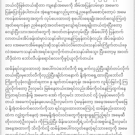
ဘယ်လိုဖြစ်တယ်ဆိုတာ ကျနော်အမေးကို အိမ်အပြန်လမ်းမှာ အမေက
ပြန်ပြောပြခဲ့ပါတယ်။ အဲ့နေ့ကနေ့လည်ပူတာနဲ့ ညနေထိမစောင့်တော့ပဲ အမေ
ကဝန်ထမ်းတွေအတွက် လုပ်ပေးထားတဲ့ စုပေါင်းရေချိုးအဝတ်လျော်ကြတဲ့
အုတ်ရေကန်မှာ ညစ်နေတဲ့အဝတ်တွေလျော်ရင်းရေချိုးတယ်တဲ့။ပြီးတော့
လျော်ပြီးသားအဝတ်တွေကို အဝတ်တန်းမှာလှမ်းပြီး အိမ်ပေါ်ကို ပြန်တက်
လာတယ်။အိပ်ခန်းထဲမှာပဲသနပ်ခါးလူးနေကြမှန်တင်ခုံလည်း အိပ်ခန်းထဲပဲ
လေ ။အမေကအိမ်နေရင်းဆိုသနပ်ခါးပဲလိမ်းတယ်။သနပ်ခါးကြိုက်တယ်။ခု
လဲအမေကသနပ်ခါးအရင်သွေးလိုက်တယ်။သနပ်ခါးသွေး ပြီးတော့မှ အဝတ်
ဘီဒိုထဲက ဘော်လီပန်းရောင်လေးကိုဖွင့်ယူလိုက်တယ်။
ထမိန်ရင်လျားထားတဲ့ အပေါ်ကပဲဘော်လီကို ရှေ့ဖက်လှည့်ပြီးချိတ်တပ်လိုက်
တယ်။ပြီးမှဘော်လီကိုလှည့်ပြီးချိတ်ကနောက် နို့အုံကရှေ့ထားပြီးဘော်လီ
ကြိုးကိုပုခုံးလျိုဝတ်ရတာ။ ခု ချတ်တပ်နေတုန်း အခန်းဝက လူရိပ်မြင်လို့ ကြ
ည့်လိုက်တော့ ဉီးလှမင်း ဖြစ်နေတယ်။အရင်လည်းအိမ်ကိုဝင်နေကြထွက်နေ
ကြတရင်းတနှီးမို့ အမေက အော် ကိုလှမင်း ဘာလဲဟင် လို့ ပုံမှန်ပဲမေးလိုက်
တယ် အမေကပုံမှန်နေပေမယ့်ဦးလှမင်းက ပုံမမှန်တော့ အမေ့အမေးကိုမဖြေ
ပဲ နို့အုံတစ်ဝက်လောက်ကိုသာ ရင်လျားထားတာကြောင့် ထမိန်စည်းထားတဲ့
ထဲက လျှံထွက်နေတဲ့ အမေ့နို့အုံဝင်းဝင်းတွေကိုစူးစူးရှရှကြည့်ရင်း အမေ့ဆီ
တိုးလာတဲ့ဦးလှမင်း ကိုကြည့်ပြီး မိန်းမသားတို့ရဲ့ပင်ကိုယ်အစွမ်းနဲ့ ဦးလှမင်း
အနေအထားကို သိလိုက်လို့ ထမိန်အပေါ်ကလွတ်နေတဲ့ရင်သားတွေကို အမေ
ကလက်နဲ့အုပ်ဖုံးရင်း ကိုလှမင်း အပြင်ကစောင့်နေပါ ကျမအဝတ်လဲလိုက်