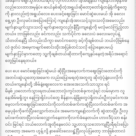
အခန်းက ဈေးသွားတယ်ဆိုလို လိုက်လာတာ အဲ့အချိန်ထိ ကျနော်ဘာမှနားမ
လည်သေးတာအမှန်ပဲ။ ဆယ်နှစ်ဆိုတဲ့အရွယ်ဆိုတော့တော်ရုံတန်ရုံကိစ္စတွေ
ကို နားလည်တဲ့အရွယ်လေ။ ပေးးခင့်ဈေးခြင်း မောင်ဆွဲပေးမယ် အို ခလေး
ရှေ့မှာ ဦးလှမင်းအပြောကြောင့် ကျနော်အံ့အားသင့်သွားသလိုအမေလည်း
မျက်နှာပျက်သွားသလို မျက်နှာတွေလည်းနီပြီးကျနော့်ကို မလုံမလဲကြည့်လာ
တယ်။ ဘာဖြစ်လည်း ခင်ကလည်း သက်ပိုင်က ခလေးပဲ ခလေးမလုပ်နဲ့
သိတတ်နေပြီ သိလည်းသိကွာ မောင်ကတော့ ခင့်ကိုချစ်တယ် ဘယ်လိုဖြစ်နေ
လဲ ဇွတ်ပဲ အမေ့ကမျက်စောင်းထိုးအပြစ်တင်သလို ပြောနေပေမယ့်
မျက်နှာပြင်မှာကတော့ သူ့ကိုချစ်တယ်ဆိုတာကိုကျေနပ်နေတဲ့အရိပ်အရောင်
တွေမြင်နေရတယ်။
ပေး ပေး မောင်ဈေးခြင်းဆွဲမယ် ဆိုပြီးအမေ့လက်ကဈေးခြင်းတောင်းကို
အတင်းဆွဲယူတော့အမေက လည်းပြောမရတဲ့အတူတူ ဆိုတဲ့ပုံနဲ့ပေးလိုက်
တယ်။ကျနော်တို့ အိမ်နဲ့ဈေးလေးက အေးအေးသက်သာသွား ရင်
မိနစ်၂၀လောက်သွားရတယ်။ဘောလုံးကွင်းတစ်ခုကလွဲရင် လမ်းမှာက လူ
နေအိမ်မရှိဘူး နေကြာရိုင်းပင်တွေ စိန်နားပန်ခြုံတွေပဲရှိတယ်။ဦးလှမင်းကအ
မေ့လက်ကဈေးခြင်းတောင်းကိုလက်တစ်ဖက်ကဆွဲပြီးလက်တစ်ဖက်က အ
မေ့ပုခုံးကိုဖက်ပြီးလျှောက်တယ်။ အမေကကျနော့်လက်ကို ဆွဲထားပြီး ဦးလှ
မင်းဖက်ထားပြီးလမ်းလျှောက်နေတာကိုလက်ခံနေတယ်။ ဟားးဒီပုံသာ စန်း
ဝင်း မြင်ရင် ဘယ်လောက်အူတိုနေမလဲပဲ သူ့ဟာသူသဘောကျပြီးရီရင်းပြော
လာတော့ အမေက ဟွန့် လို့ နှာခေါင်းလေးရှုံ့ပြီးလုပ်ပြတော့ ဘာဖြစ်တာလဲ