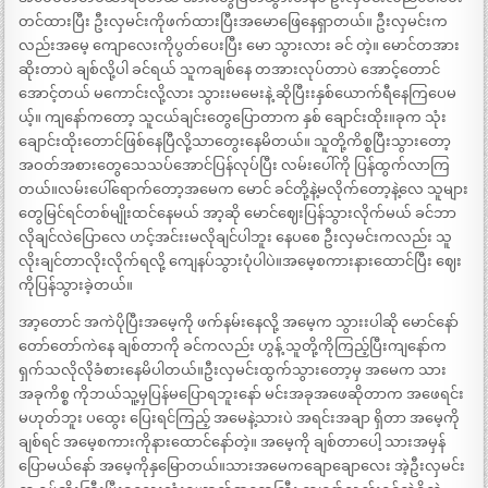
တင်ထားပြီး ဦးလှမင်းကိုဖက်ထားပြီးအမောဖြေနေရှာတယ်။ ဦးလှမင်းက
လည်းအမေ့ ကျောလေးကိုပွတ်ပေးပြီး မော သွားလား ခင် တဲ့။ မောင်တအား
ဆိုးတာပဲ ချစ်လို့ပါ ခင်ရယ် သူကချစ်နေ တအားလုပ်တာပဲ အောင့်တောင်
အောင့်တယ် မကောင်းလို့လား သွားးမမေးနဲ့ ဆိုပြီးးနှစ်ယောက်ရီနေကြပေမ
ယ့်။ ကျနော်ကတော့ သူငယ်ချင်းတွေပြောတာက နှစ် ချောင်းထိုး။ခုက သုံး
ချောင်းထိုးတောင်ဖြစ်နေပြီလို့သာတွေးနေမိတယ်။ သူတို့ကိစ္စပြီးသွားတော့
အဝတ်အစားတွေသေသပ်အောင်ပြန်လုပ်ပြီး လမ်းပေါ်ကို ပြန်ထွက်လာကြ
တယ်။လမ်းပေါ်ရောက်တော့အမေက မောင် ခင်တို့နဲ့မလိုက်တော့နဲ့လေ သူများ
တွေမြင်ရင်တစ်မျိုးထင်နေမယ် အာ့ဆို မောင်ဈေးပြန်သွားလိုက်မယ် ခင်ဘာ
လိုချင်လဲပြောလေ ဟင့်အင်းးမလိုချင်ပါဘူး နေပစေ ဦးလှမင်းကလည်း သူ
လိုးချင်တာလိုးလိုက်ရလို့ ကျေနပ်သွားပုံပါပဲ။အမေ့စကားနားထောင်ပြီး ဈေး
ကိုပြန်သွားခဲ့တယ်။
အာ့တောင် အကဲပိုပြီးအမေ့ကို ဖက်နမ်းနေလို့ အမေ့က သွားးပါဆို မောင်နော်
တော်တော်ကဲနေ ချစ်တာကို ခင်ကလည်း ဟွန့် သူတို့ကိုကြည့်ပြီးကျနော်က
ရှက်သလိုလိုခံစားနေမိပါတယ်။ဦးလှမင်းထွက်သွားတော့မှ အမေက သား
အခုကိစ္စ ကိုဘယ်သူ့မှပြန်မပြောရဘူးနော် မင်းအခုအဖေဆိုတာက အဖေရင်း
မဟုတ်ဘူး ပထွေး ပြေးရင်ကြည့် အမေနဲ့သားပဲ အရင်းအချာ ရှိတာ အမေ့ကို
ချစ်ရင် အမေ့စကားကိုနားထောင်နော်တဲ့။ အမေ့ကို ချစ်တာပေါ့ သားအမှန်
ပြောမယ်နော် အမေ့ကိုနှမြောတယ်။သားအမေကချောချောလေး အဲ့ဦးလှမင်း