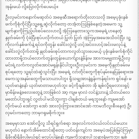
အုန်းမယ် လို့ပြောလိုက်ပေမယ့်။
ဦးလှမင်းကနောက်မဆုတ်ပဲ အမေ့ဆီအရောက်တိုးလာသလို အမေ့ပုခုံးနှစ်
ဖက်ကိုစုံကိုင်ပြီးသူ့ရှေ့ဆွဲလိုက်တော့ တအံ့တဩဖြစ်နေတဲ့အမေက သူ့
မျက်နှာကိုကြည့်ပါးစပ်လေးဟလို့ အံ့ဩနေတာ။သူကအမေ့ရဲ့ဟနေတဲ့
နှုတ်ခမ်းကို ငုံခဲပြီးစုပ်ပလိုက်တယ် ပြွတ် ပြွတ် အဲ့ကြမှအမေအသိဝင်ပြီး သူ့
ကိုလက်နှစ်ဖက်နဲ့ ရင်ဝကိုတွန်း ခေါင်းလွဲလို့ ဟင့်အင်းးးဟင့်အင်းးမလုပ်နဲ့
ခေါင်းလွဲလိုက်တာမို့ နှုတ်ခမ်းစုပ်တာကလွတ်သွားပေမယ့် ပုခုံးနှစ်ဖက်စုံကိုင်
ထားတာမို့ဘယ်လောက်တွန်းတွန်းယောက်ျားနဲ့မိန်းမ အားကမမျှတာမို့ဦးလှ
မင်းရဲ့လက်ကလွတ်အောင်မရုန်းနိုင်ပါဘူး။ဦးလှမင်းက အမေ့ကိုနှုတ်ခမ်းမ
စုပ်ရတော့ သူ့ရင်ထဲဆွဲသွင်းပြီး အမေ့ရဲ့ လာ်တိုင်တွေကိုစုပ်နမ်းနေပြန်ရော။အ
မေကသူအနမ်းတွေကိုမသာယာပါဘူး ရှိသမျှအားနဲ့ရုန်းကန်ရင်းက ရှင်နော် မ
ယုတ်မာနဲ့နော် ယုတ်မာတာမဟုတ်ဘူး ခင့်ကိုချစ်တာ အို ချစ်လို့ရမလားးရှင့်
မှာမိန်းမနဲ့ခလေးတွေနဲ့ ဘာဖြစ်လဲ အာ့ ကျမ မှာလဲ လင်နဲ့သားနဲ့ သိတယ်လေ
မတော်ပါဘူးရှင် လွှတ်ပါ မသိဘူးကွာ ငါချစ်တယ် မရဘူးနော် ကျမအော်
လိုက်မယ် အော်ကွာ အော် အားလုံးကြားအောင်အော် ကာမဘီလူးစီးနေတဲ့ ဦး
လှမင်းကတော့ ဘာမှဂရုမစိုက်ဘူး။
အမေ့မှာသာ အော်လို့လူ သိရင်ရှက်စရာ အခုလင်ကလဲငယ်လင်ငယ်မယား
မဟုတ်ပဲ နောက်အိမ်ထောင်ဆိုတော့ ပတ်ဝန်းကျင်က အမေ့ပဲအပြစ်မြင်ကြမှာ
ရှိခိုးဆိုရှိခိုးပါ့မယ်ရှင် မလုပ်ပါနဲ့နော် ကျမကိုသနားပါ သနားရုံမကဘူး ချစ်