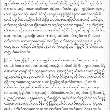
နှုတ်ခမ်းလေးကို ပြွတ် ဆိုတစ်ချက်ဆွဲစုပ်နမ်းပြီးလွှတ်လိုက်ရင်း ချစ်လိုက်
တာ ခင်ရယ်တဲ့ အမေကခေါင်းလေးငဲ့ပြီးအပျိုပေါက်ချိန်းတွေ့တဲ့ပုံလေးနဲ့ဟင့်
ဟုတ်ဖဲနဲ့ ဟုတ်လို့ပဲ မောင် ခင့်ကိုမတွေ့ရမနေနိုင်ဖြစ်နေတာ မောင်ကလွန်ပါ
တယ် မနက်ကလည်းတစ်ခါ ဆိုပြီးအမေကစကားဖြတ်ထားတယ် ဆက်ရမှာ
ရှက်သလိုလိုဟန်လေး။ဦးလှမင်းက အာ့ပုံကိုသဘောကျနေပြီး ခင့် ကိုလိုးလို့
ကို မဝတာ ဆိုတော့ အမေက ဟာ မောင်နော် ဆိုပြီး ဦးလှမင်းရဲ့ ရင်ဘတ်ကိုတ
ဘုတ်ဘုတ်ထုနေရောဦးလှမင်းက အမေ့လက်တွေဖမ်းဆုပ်ထားပြီး အမေ့
ဝတ်ထားတဲ့ ယောက်ျားလေးရှပ်အကျီကြယ်သီးတွေကိုတစ်လုံးချင်းဖြုတ်
တော့ အမေကကြယ်သီးဖြုတ်နေတဲ့ လက်တွေကိုသာကြည့်ပြီးဖြုတ်ပေးတာ
ကိုငြိမ်ခံနေပါတယ်။
ကြယ်သီးတွေပြုတ်သွားတော့ချွတ်တဲ့အခါအမေကလက်တွေဘေးကား
ပေးလိုက်တော့ အခံမဝတ်ထားတဲ့အမေ့နို့ဝင်းဝင်းအိအိကြီးတွေက မီးရောင်ရဲ့
အောက်မှာ လှချင်တိုင်းလှနေတော့တာပဲ။အာ့ကိုဦးလှမင်းက သေချာကြည့်ပြီး
သူ့ညာလက်နဲ့ အမေ့ဘယ်ဖက် ကနို့ကိုပင့်ကိုင်ရင်း လှလိုက်တာ ခင်ရယ် ဆိုပြီး
ငုံ့စိုတော့အမေကသူ့လက်တစ်ဖက်နဲ့သူ့နို့ကိုထိန်းကိုင်ထားပေးပြီးလက်
တစ်ဖက်ကဦးလှမင်းရဲ့ခေါင်းကိုဆံပင်တွေထဲလက်ချောင်းတွေဖွပေးနေတာ
က သားကိုနို့ချိုတိုက်ကျွေးနေတဲ့ မိခင်ပုံပေါ်နေတယ်။ဦးလှမင်းကနို့ကိုလက်နဲ့
ပါညှစ်ပြီးအားရပါးရစို့နေတာ ပြွတ်ခနဲ့ပြွတ် ခနဲ့အသံထွက်ထွက်လာတယ်။နို့စို့
နေရင်းကနေအမေ့ခါကထမိန်စကို ဖြည်ချလိုက်တော့ မီးရောင်အောက်မှာအ
မေ့ရဲ့ပင်ကိုယ်အလှတွေက အတားအဆီးအဖုံးအကွယ်မဲ့စွာမြင်နေရတယ်။