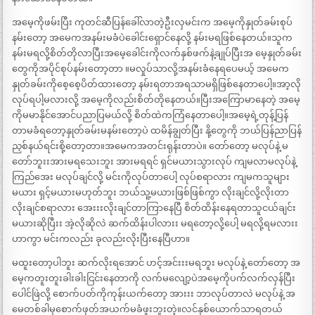
အမေ့ကိုဖမ်းပြီး ကုတင်ဆီပြန်ခေါ်လာတဲ့ဦးလှမင်းက အမေ့ကိုနှုတ်ခမ်းစုပ်
နမ်းတော့ အမေကအနမ်းမခံပဲခေါင်းရှောင်နေလို့ နမ်းမရဖြစ်နေတယ်။သူက
နမ်းမရလို့စိတ်တိုလာပြီးအမေ့ခေါင်းကိုလက်နှစ်ဖက်နဲ့ချုပ်ပြီးအ မေ့နှုတ်ခမ်း
တွေကိုအပိုင်စုပ်နမ်းတော့တာ ။မလှုပ်သာလို့အနမ်းခံနေရပေမယ့် အမေက
နှုတ်ခမ်းကိုစေ့စေ့ပိတ်ထားတော့ နမ်းရတာအရသာမရှိဖြစ်နေတာပေါ့။အာ့လို
လုပ်ရပါ့မလားလို့ အမေ့ကိုလည်းစိတ်တိုနေတယ်။ပြီးအကြောမာနေတဲ့ အမေ့
ကိုမမာနိုင်အောင်ပညာပြမယ်လို့ စိတ်ထဲကကြံနေတာပေါ့။အမေ့ရဲ့တုန့်ပြန်
တာမခံရတော့နှုတ်ခမ်းမနမ်းတော့ပဲ ထမိန်ချွတ်ပြီး နို့တွေကို ဘယ်ပြန်ညာပြန်
ညှစ်နယ်ရင်းစို့တော့တာ။အမေကအတင်းရုန်းတာပဲ။ တော်တော့ မလုပ်နဲ့ မ
တော်ဘူးးအားမရသေးဘူး အားမရရင် ရှင်မယားသွားလုပ် ကျမလာမလုပ်နဲ့
ကြည်အေး မလုပ်ချင်လို့ မင်းကိုလုပ်တာပေါ့ လုပ်စရာလား ကျမကသူများ
မယား ရှင့်မယားမဟုတ်ဘူး ဘယ်သူ့မယားဖြစ်ဖြစ်ကွာ လိုးချင်လို့လိုးတာ
လိုးချင်စရာလား အေးးးလိုးချင်တာကြာနေပြီ စိတ်ထိန်းနေရတာသူငယ်ချင်း
မယားဆိုပြီးး အဲ့လိုဆိုလဲ ဆက်ထိန်းပါလားး မရတော့လို့ပေါ့ မရလို့ရမလားး
ဟာကွာ မင်းကလည်း ခုလည်းလိုးပြီးနေပြီဟာ။
မထူးတော့ပါဘူး ဆက်လိုးရအောင် ဟင့်အင်းးးမရဘူး မလုပ်နဲ့ တော်တော့ အ
မေ့ကတူးတူးခါးခါးငြင်းနေတာကို လက်မလျော့ပဲအမေ့ကိုပက်လက်လှန်ပြီး
ပေါင်ဖြဲလို့ စောက်ပတ်ကိုကုန်းယက်တော့ အားးး ဘာလုပ်တာလဲ မလုပ်နဲ့ အ
မေတစ်ခါမှစောက်ဖုတ်အယက်မခံဖူးဘူးတဲ့။လင်နှစ်ယောက်သာရတယ်