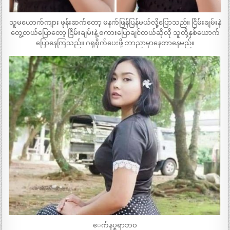
သူမယောက်ကျား ဖုန်းဆက်တော့ မနက်ဖြန်ပြန်မယ်လို့ပြောသည်။ ငြိမ်းချမ်းနဲ့
တွေ့တယ်ပြောတော့ ငြိမ်းချမ်းနဲ့ စကားပြောချင်တယ်ဆိုလို သူတို့နှစ်ယောက်
ပြောနေကြသည်။ ဂရုစိုက်ပေးဖို့ ဘာညာမှာနေတာနေမည်။
ေက်နပ္စရာဘဝ