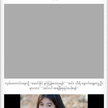
လှမ်းတောင်းနေလို့ “မောင်ခိုင် နင်ပြန်တော့နော်” “အင်း သီရိ နောက်နေ့တွေ့ဦး
မှာလား” “အင်းပါ အချိန်ရရင်ပေါ့နော်”