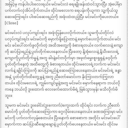
အမြင့်မှ ကန်ပါးပါးလေးရယ်။ မင်းမင်းလဲ ရေချိုးခန်းထဲဝင်သွားပြီး အဲ့ပေါ်မှာ
ပက်လက်လှဲအိပ်လိုက်တယ်။ ထိုင်းမလေးက ရေပန်းကိုယူကာ သူ့ကိုယ်သူ
ဆေးကြောရင်း ပါးစပ်ဆေးရည်ကို အဖုံးထဲထည့်ပြီး မင်းမင်းကိုပေးတယ်။
[Close]
မင်းမင်းလဲ ပလုပ်ကျင်းရင်း အဖုံးပြန်ပေးလိုက်တယ်။ သူမကိုယ်တိုင်လဲ
ပလုပ်ကျင်းရင်း မင်းမင်းကို မှောက်ဖို့ပြောတာနဲ့ မှောက်ပေးလိုက်တယ်။ မင်း
မင်း ဖင်ပေါ် တက်ခွလိုက်တဲ့ အထိအတွေ့ကို ခံစားရတယ်။ လက်လေးနဲ့ ကျော
ကို ဆပ်ပြာရည်နဲ့ ပွတ်တိုက်ပေးနေတယ်။ ပြီးတော့ နို့အုံလေးနဲ့ နို့သီးလေးရဲ့
ကျောကိုပွတ်တိုက်မှုနဲ့ အတူ ခါးနဲ့ဖင်တဝိုက်မှာ အဖုတ်မွှေးစူးရှရှနဲ့ ဝေ့ဝိုက်
ပွတ်တိုက်နေတဲ့ အထိတွေ့ကို ခံစားရတယ်။ ထိုင်းမလေးရဲ့လက်က မင်းမင်း
လက်နဲ့ ချိုင်းကြားကို ဆပ်ပြာရည်နဲ့ ဆေးကြောပေးနေတယ်။ မင်းမင်းရဲ့ ခန္ဓာ
အနှံ့ ပွတ်တိုက်ထိတွေ့မှုနဲ့ အတူ ညီတော်မောင်းက နိုးကြားတက်ကြွလာ
တယ်။ ထိုင်းမလေးရဲ့ ကျွမ်းကျင်မှုနဲ့အတူ မင်းမင်း မှောက်နေရာက ဘယ်လို
ကနေ ဘယ်လို ဒူးထောက် လေးဖက်ထောက်မိရဲ့ ဖြစ်သွားမှန်း မသိလိုက်မိ
ဘူး။
သူမက မင်းမင်း ဒူးခေါင်း(ဒူးကောက်)ကွေးထက် ထိုင်ရင်း လက်က ညီတော်
မောင်ကို ပွတ်တိုက်ဆေးကြောကာ ဂွေလှိမ်းပေးနေတယ်။ ခဏအကြာမှာ မင်း
မင်းကို ပက်လက်လှန်စေတယ်။ ပြီးနောက် စောစောက အတိုင်း မင်းမင်းပေါ်
မှောက်ကာ ဆပ်ပြာဆီချောချောနဲ့ ပွတ်တိုက်ပေးနေတယ်။ မင်းမင်း ထိုင်းမ