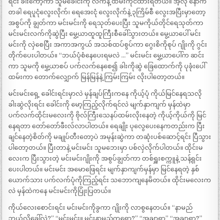
ရင်း ခါးကော့ကာ သူမခေါင်းကို လက်နဲ့ ထိမ်းကိုင်ထားရတယ်။ အဲ့လို နောက်
တခါ ရေပူငုံလွေးလိုက်၊ ရေအေးငုံ လွေးလိုက်နဲ့ ၃ကြိမ်စီ လွေးအပြီးမှာတော့
အစွပ်ကို ချွတ်ကာ မင်းမင်းကို ရေသုတ်ပေးပြီး သူမကိုယ်တိုင်ရေသုတ်ကာ
မင်းမင်းလက်ကိုဆွဲပြီး မွှေ့ယာထူထူကြီးစီခေါ်သွားတယ်။ မွေ့ယာပေါ် မင်း
မင်းကို လှဲစေပြီး အကာအကွယ် အသစ်ထပ်စွပ်ကာ ဂွေးစိကိုစုပ် ဂျိုးကို ဂွင်း
တိုက်ပေးပါတယ်။ “ဘယ်ပုံစံနေပေးရမလဲ …” မင်းမင်း မွှေ့ယာပေါ်က ဆင်း
ကာ သူမကို မွှေ့ယာစပ် ပက်လက်နေစေ၍ ခါးကိုဆွဲ ခြေထောက်ကို ပုခုံးပေါ်
ထမ်းကာ တောက်လျှောက် မြန်မြန်နဲ့ ကြမ်းကြမ်း လိုးပါတော့တယ်။
မင်းမင်းရှေ့ ခေါင်းရင်းမှာလဲ မှန်ချပ်ကြီးကနေ ကိုယ့်ပုံ ကိုယ်မြင်နေရသလို
ခါးဆွဲလိုးရင်း ခေါင်းကို မော့ကြည့်လိုက်ရင်လဲ မျက်နှာကျက် မှန်ထဲမှာ
ပက်လက်ထိုင်းမလေးကို ဗိုလ်ကြီးသေနပ်ထမ်းလိုးနေတဲ့ ကိုယ့်ကိုယ်ကို မြင်
နေရတာ တော်တော်ဖီးလ်လာပါတယ်။ ရေချိုး ပုလွေပေးနေကတည်းက ပြီး
ချင်နေတဲ့စိတ်ကို မချုပ်တီးတော့ပဲ အမုန်းဆွဲကာ တဆုံးပစ်ဆောင့်ရင်း ပြီသွား
ပါတော့တယ်။ ပြီးတာနဲ့ မင်းမင်း သူမဘေးမှာ ပစ်လှဲလိုက်ပါတယ်။ ထိုင်းမ
လေးက ပြီးသွားတဲ့ မင်းမင်းဂျိုးကို အစွပ်ချွတ်ကာ တစ်ရှူးစက္ကူနဲ့ သန့်ရှင်း
ပေးပါတယ်။ မင်းမင်း အမောဖြေရင်း မျက်နှာကျက်မှန်မှာ မြင်နေရတဲ့ နှစ်
ယောက်သား ပက်လက်ပုံကိုကြည့်ရင်း သဘောကျနေမိတယ်။ ထိုင်းမလေးက
လဲ မှန်ထဲကနေ မင်းမင်းကိုပြုံးပြတယ်။
ကိုယ်လေးစောင်းရင်း မင်းမင်းကိုခွကာ ဂျိုးကို လာစွနေတယ်။ “နာမည်
ဘယ်လိုခေါ်လဲ?” “မင်းမင်း။ မင်းနာမည်ကရော?” “အချာရာ” “အချာရာ?”