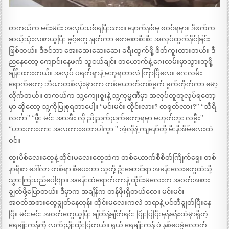
တကယ်က မင်းမင်း အလုပ်သစ်ရပြီးသား။ နောက်နှစ်မှ စဝင်ရမှာ။ ဒီဖက်က
ဆယ့်သုံးလစာယူပြီး ခွင့်တွေ နှုတ်ကာ စောစောစီးစီး အလုပ်ထွက်နိုင်ခြင်း
ဖြစ်တယ်။ ဒီဇင်ဘာ အေးအေးဆေးဆေး ခရီးထွက်ဖို့ စိတ်ကူးထားတယ်။ ဒီ
ညနေတော့ ကျောင်းနေဖက် သူငယ်ချင်း တယောက်နဲ့ ဂေးလမ်းမှာသွားဘုဖို့
ချိန်းထားတယ်။ အလုပ် ပရက်ရှာနဲ့ မဘုရတာလဲ ကြာပြီလေ။ ဂေးလမ်း
ရောက်တော့ ဘီယာတစ်လုံးမှာကာ တစ်ယောက်တစ်ခွက် ခွက်တိုက်ကာ မော့
လိုက်တယ်။ တကယ်က သူ့ကျေးဇူးနဲ့ သူ့ကုမ္မဏီမှာ အလုပ်တူတူလုပ်ရတော့
မှာ ဆိုတော့ သူ့ကိုပြုစုရတာပေါ့။ “မင်းမင်း ထိုင်းလား? တရုတ်လား?” “သီရိ
လင်္ကာ” “ဖွီး မင်း အာအီး လို ညိုညက်ညက်တော့ရမှာ မဟုတ်ဘူး လခွီး”
“ဟားဟားဟား အလကားစတာပါကွာ ” အဲ့လိုနဲ့ ကျနော်တို့ မီးနီအိမ်လေးထဲ
ဝင်။
တူးပိစ်လေးတွေနဲ့ ထိုင်းမလေးတွေထဲက တစ်ယောက်စီစိတ်ကြိုက်ရွေး တစ်
နာရီစာ ဒေါ်လာ တစ်ရာ စီပေးကာ သူတို့ ဦးဆောင်ရာ အခန်းလေးတွေထဲသို့
သွားကြသည်ပေါ့ဗျာ။ အခန်းထဲရောက်တာနဲ့ ထိုင်းမလေးက အဝတ်အစား
ချွတ်ဖို့ပြောတယ်။ ဒီမှာက အချိန်က တန်ဖိုးရှိတယ်လေ။ မင်းမင်း
အဝတ်အစားတွေချွတ်နေတုန်း ထိုင်းမလေးကလဲ ဘရာနဲ့ ပင်တီချွတ်ပြီးနေ
ပြီ။ မင်းမင်း အဝတ်တွေယူပြီး ချိတ်နဲ့ချိတ်ရင်း ပြုံးပြပြီးမှန်ခန်းထဲမှာရှိတဲ့
ရေချိုးကန်ကို လက်ညှိုးထိုးပြတယ်။ ရှယ် ရေချိုးကန် ပဲ နှစ်ပေခွဲလောက်