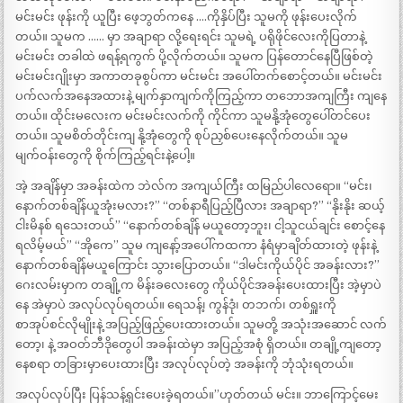
မင်းမင်း ဖုန်းကို ယူပြီး ဖေ့ဘွတ်ကနေ ….ကိုနှိပ်ပြီး သူမကို ဖုန်းပေးလိုက်
တယ်။ သူမက …… မှာ အချာရာ လို့ရေးရင်း သူမရဲ့ ပရိုဖိုင်လေးကိုပြတာနဲ့
မင်းမင်း တခါထဲ ဖရန့်ရကွက် ပို့လိုက်တယ်။ သူမက ပြန်တောင်နေပြီဖြစ်တဲ့
မင်းမင်းဂျိုးမှာ အကာတခုစွပ်ကာ မင်းမင်း အပေါ်တက်စောင့်တယ်။ မင်းမင်း
ပက်လက်အနေအထားနဲ့ မျက်နှာကျက်ကိုကြည့်ကာ တဘောအကျကြီး ကျနေ
တယ်။ ထိုင်းမလေးက မင်းမင်းလက်ကို ကိုင်ကာ သူမနို့အုံတွေပေါ်တင်ပေး
တယ်။ သူမစိတ်တိုင်းကျ နို့အုံတွေကို စုပ်ညှစ်ပေးနေလိုက်တယ်။ သူမ
မျက်ဝန်းတွေကို စိုက်ကြည့်ရင်းနဲ့ပေါ့။
အဲ့ အချိန်မှာ အခန်းထဲက ဘဲလ်က အကျယ်ကြီး ထမြည်ပါလေရော။ “မင်း၊
နောက်တစ်ချိန်ယူအုံးမလား?” “တစ်နာရီပြည့်ပြီလား အချာရာ?” “နိုးနိုး ဆယ့်
ငါးမိနစ် ရသေးတယ်” “နောက်တစ်ချိန် မယူတော့ဘူး၊ ငါ့သူငယ်ချင်း စောင့်နေ
ရလိမ့်မယ်” “အိုကေ” သူမ ကျနော့်အပေါ်ကထကာ နံရံမှာချိတ်ထားတဲ့ ဖုန်းနဲ့
နောက်တစ်ချိန်မယူကြောင်း သွားပြောတယ်။ “ဒါမင်းကိုယ်ပိုင် အခန်းလား?”
ဂေးလမ်းမှာက တချို့က မိန်းခလေးတွေ ကိုယ်ပိုင်အခန်းပေးထားပြီး အဲ့မှာပဲ
နေ အဲမှာပဲ အလုပ်လုပ်ရတယ်။ ရေသန့်၊ ကွန်ဒုံ၊ တဘက်၊ တစ်ရှူးကို
စာအုပ်စင်လိုမျိုးနဲ့ အပြည့်ဖြည့်ပေးထားတယ်။ သူမတို့ အသုံးအဆောင် လက်
တော့၊ နဲ့ အဝတ်ဘီဒိုတွေပါ အခန်းထဲမှာ အပြည့်အစုံ ရှိတယ်။ တချို့ကျတော့
နေစရာ တခြားမှာပေးထားပြီး အလုပ်လုပ်တဲ့ အခန်းကို ဘုံသုံးရတယ်။
အလုပ်လုပ်ပြီး ပြန်သန့်ရှင်းပေးခဲ့ရတယ်။”ဟုတ်တယ် မင်း။ ဘာကြောင့်မေး