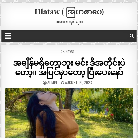
Hlataw ( အြပာစာပေ)
အောစာအုပ်များ
POSTED
NEWS
IN
အချိန်မရှိတော့ဘူး မင်း ဒီအတိုင်းပဲ
တော့။ အပြင်မှာတော့ ပြီးပေးနော်
ADMIN
AUGUST 14, 2023