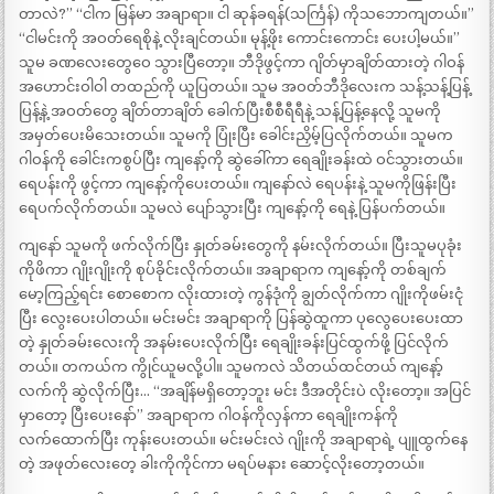
တာလဲ?” “ငါက မြန်မာ အချာရာ။ ငါ ဆုန်ခရန်(သင်္ကြန်) ကိုသဘောကျတယ်။”
“ငါမင်းကို အဝတ်ရေစိုနဲ့ လိုးချင်တယ်။ မုန့်ဖိုး ကောင်းကောင်း ပေးပါ့မယ်။”
သူမ ခဏလေးတွေဝေ သွားပြီတော့။ ဘီဒိုဖွင့်ကာ ဂျိတ်မှာချိတ်ထားတဲ့ ဂါဝန်
အဟောင်းဝါဝါ တထည်ကို ယူပြတယ်။ သူမ အဝတ်ဘီဒိုလေးက သန့်သန့်ပြန့်
ပြန့်နဲ့ အဝတ်တွေ ချိတ်တာချိတ် ခေါက်ပြီးစီစီရီရီနဲ့ သန့်ပြန့်နေလို့ သူမကို
အမှတ်ပေးမိသေးတယ်။ သူမကို ပြုံးပြီး ခေါင်းညှိမ့်ပြလိုက်တယ်။ သူမက
ဂါဝန်ကို ခေါင်းကစွပ်ပြီး ကျနော့်ကို ဆွဲခေါ်ကာ ရေချိုးခန်းထဲ ဝင်သွားတယ်။
ရေပန်းကို ဖွင့်ကာ ကျနော့်ကိုပေးတယ်။ ကျနော်လဲ ရေပန်းနဲ့ သူမကိုဖြန်းပြီး
ရေပက်လိုက်တယ်။ သူမလဲ ပျော်သွားပြီး ကျနော့်ကို ရေနဲ့ ပြန်ပက်တယ်။
ကျနော် သူမကို ဖက်လိုက်ပြီး နှုတ်ခမ်းတွေကို နမ်းလိုက်တယ်။ ပြီးသူမပုခုံး
ကိုဖိကာ ဂျိုးဂျိုးကို စုပ်ခိုင်းလိုက်တယ်။ အချာရာက ကျနော့်ကို တစ်ချက်
မော့ကြည့်ရင်း စောစောက လိုးထားတဲ့ ကွန်ဒုံကို ချွတ်လိုက်ကာ ဂျိုးကိုဖမ်းငုံ
ပြီး လွေးပေးပါတယ်။ မင်းမင်း အချာရာကို ပြန်ဆွဲထူကာ ပုလွေပေးပေးထာ
တဲ့ နှုတ်ခမ်းလေးကို အနမ်းပေးလိုက်ပြီး ရေချိုးခန်းပြင်ထွက်ဖို့ ပြင်လိုက်
တယ်။ တကယ်က ကွိုင်ယူမလို့ပါ။ သူမကလဲ သိတယ်ထင်တယ် ကျနော့်
လက်ကို ဆွဲလိုက်ပြီး… “အချိန်မရှိတော့ဘူး မင်း ဒီအတိုင်းပဲ လိုးတော့။ အပြင်
မှာတော့ ပြီးပေးနော်” အချာရာက ဂါဝန်ကိုလှန်ကာ ရေချိုးကန်ကို
လက်ထောက်ပြီး ကုန်းပေးတယ်။ မင်းမင်းလဲ ဂျိုးကို အချာရာရဲ့ ပျူထွက်နေ
တဲ့ အဖုတ်လေးတေ့ ခါးကိုကိုင်ကာ မရပ်မနား ဆောင့်လိုးတော့တယ်။