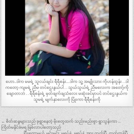
ဟော..ဒါက မမရဲ့ သူငယ်ချင်း ရီရီစန်း….ဒါက သူ့ အမျိုးသား ကိုဟန်ထွန်း . .ဒါ
ကတော့ ကျမရဲ့ ညီမ တင်ဌေးနွယ်ပါ . . သွယ်သွယ်ရဲ့ ညီမလေးက အတော့်ကို
ချောတာဘဲ . . ရီရီစန်းရဲ့ မှတ်ချက်ချသံလေး မဆုံးခင်မှာပင် တင်ဌေးနွယ်က
သူမရဲ့ မျက်နှာလေးကို ပြုံးကာ ရီရီစန်းကို
Post
← စိတ်ဆန္ဒများသည် ခုရွာနေတဲ့ မိုးတွေထက် သည်းမည်းစွာ ရွာသွန်းကာ …
navigation
ကြိတ်မနိုင်ခဲမရ ဖြစ်လာပါတော့သည်
.ပြီးတော့မယ်. မင်းမင်း..မရပ်နဲ့.. မရပ်နဲ့..အား ထွက်ပြီ..ထွက်ကုန်ပြီ →