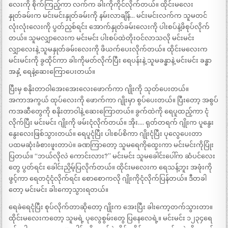
လေးကို စိုက်ကြည့်ကာ လက်က ခါးကိုကိုင်လိုက်တယ်။ ထိုင်းမလေး
နှုတ်ခမ်းက မင်းမင်းနှုတ်ခမ်းကို နမ်းလာချိန်… မင်းမင်းလက်က သူမတင်
လုံးလုံးလေးကို ပွတ်ညှစ်ရင်း အောက်နှုတ်ခမ်းလေးကို ပါးစပ်နဲ့ဖိစုပ်လိုက်
တယ်။ သူမလျှာလေးက မင်းမင်း ပါးစပ်ထဲတိုးဝင်လာသလို မင်းမင်း
လျှာလေးနဲ့ သူမနှုတ်ခမ်းလေးကို ဖိယက်ပေးလိုက်တယ်။ ထိုင်းမလေးက
မင်းမင်းကို ခွထိုင်ကာ ခါးကိုမတ်လိုက်ပြီး ရေပန်းနဲ့ သူမခန္ဓာနဲ့ မင်းမင်း ခန္ဓာ
အနှံ့ ရေနဲ့ဆေးကြောပေးတယ်။
ပြီးမှ စနိုးတာဝါအေးအေးလေးဖောက်ကာ ဂျိုးကို သုတ်ပေးတယ်။
အကာအကွယ် ထုပ်လေးကို ဖောက်ကာ ဂျိုးမှာ စွပ်ပေးတယ်။ ပြီးတော့ အစွပ်
ကအဆီတွေကို စနိုးတာဝါနဲ့ ဆေးကြောတယ်။ ခွက်ထဲကို ရေပူထည့်ကာ ငုံ
လိုက်ပြီး မင်းမင်း ဂျိုးကို ဖမ်းငုံလိုက်တယ်။ အိုး…. ရုတ်တရက် ဂျိုးက ပူနွေး
နွေးလေးဖြစ်သွားတယ်။ ရေပူငုံပြီး ပါးစပ်စိကာ ဂျိုးငုံပြီး ပုလွေပေးတာ
ပထမဆုံးခံစားဖူးတာပဲ။ ခဏကြာတော့ သူမရေကိုထွေးကာ မင်းမင်းကိုပြုံး
ပြတယ်။ “ဘယ်လိုလဲ ကောင်းလား?” မင်းမင်း သူမခေါင်းပေါ်က ဆံပင်လေး
တွေ ပွတ်ရင်း ခေါင်းညှိမ့်ပြလိုက်တယ်။ ထိုင်းမလေးက ရေသန့်ဘူး အဖုံးကို
ဖွင့်ကာ ရေတငုံငုံလိုက်ရင်း စောစောကလို ဂျိုးကိုငုံလိုက်ပြန်တယ်။ ဒီတခါ
တော့ မင်းမင်း ခါးကော့သွားရတယ်။
ရေခဲရေငုံပြီး စုပ်လိုက်တာဆိုတော့ ဂျိုးက အေးပြီး ခါးကော့တက်သွားတာ။
ထိုင်းမလေးကတော့ သူမရဲ့ ပုလွေစွမ်းတွေ ပြနေလေရဲ့။ မင်းမင်း ၁၂၃၄ရေ