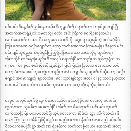
မင်းမင်း ဒီနေ့ စိတ်ညစ်နေတယ်။ ဒီကုမ္မဏီကို ရောက်တာ တနှစ်ခွဲကျော်ပြီ
အထက်အရာရှိနဲ့ လုံးဝမတည့်။ စလုံး အဖိုးကြီးက ရှေးရိုးဆန်တယ်။
လက်အောက်က အာအီး တွေရော အာတိအို တွေရော သူရစ်တဲ့ ဒဏ်မခံနိုင်
ကြ။ ခဏခဏ ဂဂျီဂဂျောင်ကျတော့ လက်အောက်ဝန်ထမ်းမမြဲ။ ဒီနေ့လဲ မင်း
မင်း ချစ်သူနဲ့ ညဖက်ရုပ်ရှင်ကြည့်ဖို့ချိန်းထားတာ ဘယ်လိုမှ ထွက်မရ။
အိုဗာတိုင် ဆင်းရအုံးမည်။ ဒီ အလုပ် ရောက်ပြီးကတည်းက ချစ်သူနဲ့က တ
ဂျက်ဂျက်။ ခုလဲ စိတ်ဆိုးဆိုးနဲ့ နင်နဲ့ငါ ပြတ်ပြီတဲ့။ ပြတ်လဲ အေးတာပဲ သိပ်
တော့ ခံစားမနေပါဘူး။ တွဲကတည်းကလဲ ကျောင်းသူ ချာတိတ်ဆိုတော့ ဂဂျီဂ
ဂျောင် အရမ်းကျတဲ့ ချာတိတ်။ “မင်း သွားချင်သွားလေ။ ငါ နင့် တာဝန်ယူထား
ပေးမယ်” အထက်က အာအီး ကုလားမ ကတော့ ကိုယ့်ကိုချစ်တယ်။
တခုပဲ အလုပ်ထွက်ဖို့ ထွက်စာတင်တိုင်း ဖင်ပေါ့ ခိုင်းကောင်းတဲ့ မင်းမင်း
ထွက်စာက သူမစီကနေ ကျော်ပြီး အိတ်အာ စီမရောက်။ မင်းမင်း သူမကို
လက်ကာပြပြီး ပလပ်စတစ်ဦးထုပ်စောင်းကာ ဆိုဒ်ထဲ သွားလိုက်တယ်။ ဒီ
သောကြာ ညလဲ အိမ်ပြန်မိုးချုပ် ပေမည်တကား။ နိုဝင်ဘာလလည် မင်းမင်း
စိတ်လက်ပေါ့ပါးစွာ အိတ်အာ ရုံးခန်းက ထွက်လာခဲ့တယ်။ နောက်ဆုံးတော့