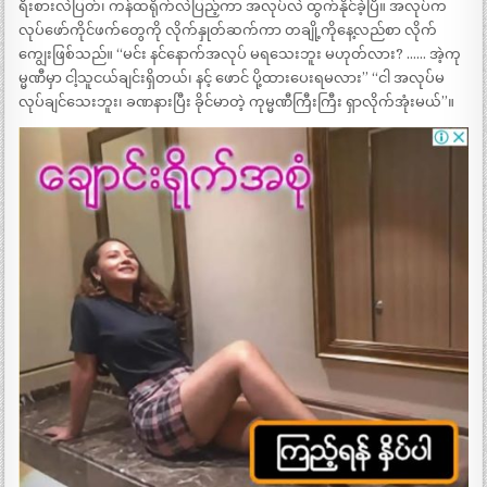
ရီးစားလဲပြတ်၊ ကန်ထရိုက်လဲပြည့်ကာ အလုပ်လဲ ထွက်နိုင်ခဲ့ပြီ။ အလုပ်က
လုပ်ဖော်ကိုင်ဖက်တွေကို လိုက်နှုတ်ဆက်ကာ တချို့ကိုနေ့လည်စာ လိုက်
ကျွေးဖြစ်သည်။ “မင်း နင်နောက်အလုပ် မရသေးဘူး မဟုတ်လား? …… အဲ့ကု
မ္မဏီမှာ ငါ့သူငယ်ချင်းရှိတယ်၊ နင့် ဖောင် ပို့ထားပေးရမလား” “ငါ အလုပ်မ
လုပ်ချင်သေးဘူး၊ ခဏနားပြီး ခိုင်မာတဲ့ ကုမ္မဏီကြီးကြီး ရှာလိုက်အုံးမယ်”။