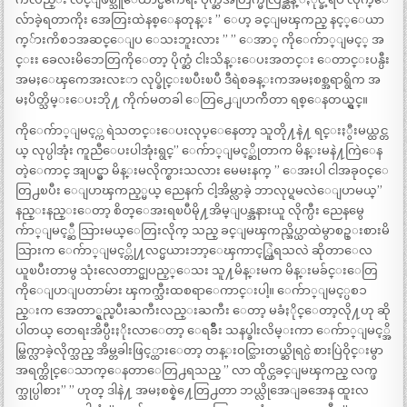
လ်ာခဲ့ရတာကိုး အေတြးထဲနစ္ေနတုန္း ” ေဟ့ ခင္ျမၾကည္ နင့္ေယာ
က္်ားကိစၥအဆင္ေျပ ေသးဘူးလား ” ” ေအာ္ ကိုေက်ာ္ျမင့္ အ
င္းး ခေလးမိဘေတြကိုေတာ့ ပိုက္ဆံ ငါးသိန္းေပးအတင္း ေတာင္းပန္ပီး
အမႈေၾကေအးလႊာ လုပ္ခိုင္းၿပီးၿပီ ဒီရဲစခန္းကအမႈစစ္အရာရွိက အ
မႈပိတ္သိမ္းေပးဘို႔ ကိုက်မတခါ ေတြ႕ေျပာက်ိတာ ရစ္ေနတယ္ရွင္။
ကိုေက်ာ္ျမင့္က ရဲသတင္းေပးလုပ္ေနေတာ့ သူတို႔နဲ႔ ရင္းႏွီးမယ္ထင္တ
ယ္ လုပ္ပါအုံး ကူညီေပးပါအုံးရွင္” ေက်ာ္ျမင့္ဆိုတာက မိန္းမနဲ႔ကြဲေန
တဲ့ေကာင္ အျပင္မွာ မိန္းမလိုက္စားသလား မေမးနက္ ” ေအးပါ ငါအခုဝင္ေ
တြ႕ၿပီး ေျပာၾကည့္မယ္ ညေနက် ငါ့အိမ္လာခဲ့ ဘာလုပ္ရမလဲေျပာမယ္”
နည္းနည္းေတာ့ စိတ္ေအးရၿပီမို႔အိမ္ျပန္အနားယူ လိုက္ပီး ညေနမွေ
က်ာ္ျမင့္ဆီ သြားမယ္ေတြးလိုက္ သည္ ခင္ျမၾကည္အိပ္ယာထဲမွာစဥ္းစားမိ
သြားက ေက်ာ္ျမင့္တို႔လင္မယားဘာ့ေၾကာင့္ကြဲရသလဲ ဆိုတာေလ
ယူၿပီးတာမွ သုံးလေတာင္မျပည့္ေသး သူ႔မိန္းမက မိန္းမခ်င္းေတြ
ကိုေျပာျပတာမ်ား ၾကက္သီးထစရာေကာင္းပါ့။ ေက်ာ္ျမင့္ပစၥ
ည္းက အေတာ္ရွည္ၿပီးႀကီးလည္းႀကီး ေတာ့ မခံႏိုင္ေတာ့လို႔ဟု ဆို
ပါတယ္ တေရးအိပ္ပီးႏိုးလာေတာ့ ေရခ်ိဳး သနပ္ခါးလိမ္းကာ ေက်ာ္ျမင့္အိ
မ္ထြက္လာခဲ့လိုက္သည္ အိမ္တခါးဖြင့္ထားေတာ့ တန္းဝင္သြားတယ္ဆိုရင္ပဲ စားပြဲဝိုင္းမွာ
အရက္ထိုင္ေသာက္ေနတာေတြ႕ရသည္ ” လာ ထိုင္ဟခင္ျမၾကည္ လက္ဖ
က္သုပ္ပါစား” ” ဟုတ္ ဒါနဲ႔ အမႈစစ္နဲ႔ေတြ႕တာ ဘယ္လိုအေျခအေန ထူးလ