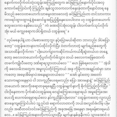
နောက်ကလိုက်ဝင်တဲ့ငထွန်းအကြည့်တွေက ခင်မြကြည်နောက်ပိုင်းအလှ
ကောက်ကြောင်းကို ကြည့်ပီး ချစ်သူဘဝကလက်နှေးခဲ့တာကိုနောင်တရ နေ
မိသည် ခလေးတယောက်သာမွေးထားလေတဲ့ ခင်မြကြည်ဟာ တင်သားကား
ကားရင်ထွားထွားနဲ့ စွဲဆောင်မှုအပြည့်ရှိနေသေးပါလား ဟု ငထွန်းတယောက်
တွေးငေးကာ နေမိပေသည် ” ကဲ ခဏထိုင်အုံးငထွန်း ငါလက်ဖက်သုပ်လိုက်
အုံး မယ် ကျွေးစရာကဒါပဲရှိတယ် ငထွန်းရေ” ။
” လုပ်မနေပါနဲ့ ဟာ ငါမစားတော့ဘူး နင့်ပြောမယ်ဆိုတာ ဘာလည်း ဒါပဲပြော
တော့” ငထွန်းဘေးနားကပ်ထိုင်လိုက်ပြီး ဝဲတက်လာတဲ့ မျက်ရည်စတွေကို
အသာထိန်းလိုက်ကာ ” ငါ့ယောက်ျားကဆိုင်ကယ်ကယ်ရီဆွဲတယ်ဟ တနေ့
တော့ ခလေးတယောက်ကိုပွတ်တိုက်မိသွား တယ် ခလေးကခြေထောက်
တဖက်ကျိုးပီးတော့ ဒဏ်ရာရသွားတယ်လေ ” ” ဟေ ဖြစ်ရလေဟာ ” ” အဲ့ဒါ
ကို ခလေးမိဘတွေက အမှုလုပ်တိုင်ကြတယ် အခု ကိုမိုးကအချုပ်ထဲမှာ သား
ကတော့ အမေ့အိမ်မှာပဲအနေများတယ်လေ ” ” အော် နင်တော့ အတော်
သောကများနေမှာပဲ ငါ ဘာကူညီပေးရမလည်း ပြော အားမနာနဲ့” ခင်မြကြည်
တယောက် အားကိုးစရာတခုရချေပြီ ငထွန်းမျက်နှာကို စိုက်ကြည့်လိုက်ပြီး ”
ငါလိုနေတာက ပိုက်ဆံပဲငထွန်းရေ လျော်ကြေးပေးရမှာရယ် အမှုကြေအေး
ပေးဘို့ ပေးကမ်းရမှာရယ်လေ နင်ကူညီနိုင်ပါ့မလား” ငထွန်းကတော့ လူလည်
စားနေကျကြောင်ပါးပဲ သူ့ဂွင်ထဲ ရောက်လာတာကို ဘယ်အလွတ်ခံလိမ့် ပါ့မ
လည်း အဆီတဝင်းဝင်းခင်မြကြည်ကို အခုအခြေ အနေမှာ အရဖန်စားရမယ်
လေ…။ ခင်မြကြည်အနားတိုးကပ်သွားပြီး မျက်နှာနှစ်ခုနီးကပ် သွားအောင် င