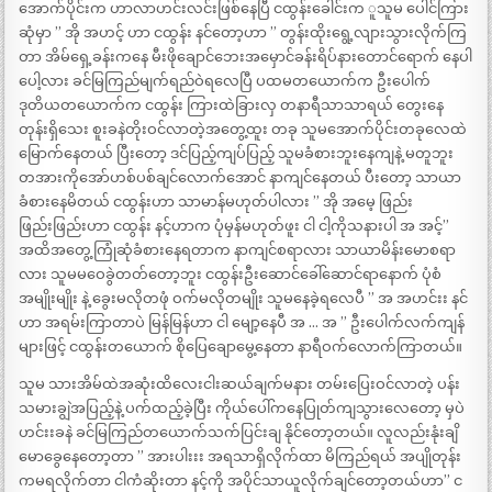
အောက်ပိုင်းက ဟာလာဟင်းလင်းဖြစ်နေပြီ ငထွန်းခေါင်းက ူသူမ ပေါင်ကြား
ဆုံမှာ ” အို အဟင့် ဟာ ငထွန်း နင်တော့ဟာ ” တွန်းထိုးရွေ့လျားသွားလိုက်ကြ
တာ အိမ်ရှေ့ခန်းကနေ မီးဖိုချောင်ဘေးအမှောင်ခန်းရိပ်နားတောင်ရောက် နေပါ
ပေါ့လား ခင်မြကြည်မျက်ရည်ဝဲရလေပြီ ပထမတယောက်က ဦးပေါက်
ဒုတိယတယောက်က ငထွန်း ကြားထဲခြားလှ တနာရီသာသာရယ် တွေးနေ
တုန်းရှိသေး စူးခနဲတိုးဝင်လာတဲ့အတွေ့ထူး တခု သူမအောက်ပိုင်းတခုလေထဲ
မြောက်နေတယ် ပြီးတော့ ဒင်ပြည့်ကျပ်ပြည့် သူမခံစားဘူးနေကျနဲ့ မတူဘူး
တအားကိုအော်ဟစ်ပစ်ချင်လောက်အောင် နာကျင်နေတယ် ပီးတော့ သာယာ
ခံစားနေမိတယ် ငထွန်းဟာ သာမာန်မဟုတ်ပါလား ” အို အမေ့ ဖြည်း
ဖြည်းဖြည်းဟာ ငထွန်း နင့်ဟာက ပုံမှန်မဟုတ်ဖူး ငါ ငါ့ကိုသနားပါ အ အင့်”
အထိအတွေ့ကြုံဆုံခံစားနေရတာက နာကျင်စရာလား သာယာမိန်းမောစရာ
လား သူမမဝေခွဲတတ်တော့ဘူး ငထွန်းဦးဆောင်ခေါ်ဆောင်ရာနောက် ပုံစံ
အမျိုးမျိုး နဲ့ ခွေးမလိုတဖုံ ဝက်မလိုတမျိုး သူမနေခဲ့ရလေပီ ” အ အဟင်းး နင်
ဟာ အရမ်းကြာတာပဲ မြန်မြန်ဟာ ငါ မျော့နေပီ အ … အ ” ဦးပေါက်လက်ကျန်
များဖြင့် ငထွန်းတယောက် စိုပြေချောမွေ့နေတာ နာရီဝက်လောက်ကြာတယ်။
သူမ သားအိမ်ထဲအဆုံးထိလေးငါးဆယ်ချက်မနား တမ်းပြေးဝင်လာတဲ့ ပန်း
သမားချွဲအပြည့်နဲ့ ပက်ထည့်ခဲ့ပြီး ကိုယ်ပေါ်ကနေပြုတ်ကျသွားလေတော့ မှပဲ
ဟင်းးခနဲ ခင်မြကြည်တယောက်သက်ပြင်းချ နိုင်တော့တယ်။ လူလည်းနုံးချိ
မောခွေနေတော့တာ ” အားပါးးး အရသာရှိလိုက်ထာ မိကြည်ရယ် အပျိုတုန်း
ကမရလိုက်တာ ငါကံဆိုးတာ နင့်ကို အပိုင်သာယူလိုက်ချင်တော့တယ်ဟာ” င