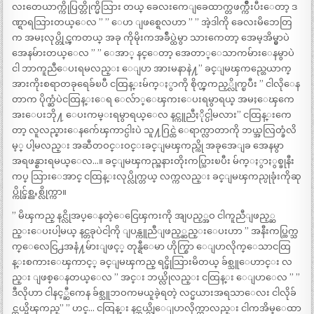
လးတေယာက္ကိုပြတ္တိုက္မိသြား တယ္ ခေလးကေျခေထာက္တဖက္က်ိဳးပီးေတာ့ ဒ
ဏ္ရာရသြားတယ္ေလ ” ” ေဟ ျဖစ္ရေလဟာ ” ” အဲ့ဒါကို ခေလးမိဘေတြ
က အမႈလုပ္တိုင္ၾကတယ္ အခု ကိုမိုးကအခ်ဳပ္ထဲမွာ သားကေတာ့ အေမ့အိမ္မွာပဲ
အေနမ်ားတယ္ေလ ” ” ေအာ္ နင္ေတာ့ အေတာ္ေသာကမ်ားေနမွာပဲ
ငါ ဘာကူညီေပးရမလည္း ေျပာ အားမနာနဲ႔” ခင္ျမၾကည္တေယာက္
အားကိုးစရာတခုရေခ်ၿပီ ငထြန္းမ်က္ႏွာကို စိုက္ၾကည့္လိုက္ၿပီး ” ငါလိုေန
တာက ပိုက္ဆံပဲငထြန္းေရ ေလ်ာ္ေၾကးေပးရမွာရယ္ အမႈေၾကေ
အးေပးဘို႔ ေပးကမ္းရမွာရယ္ေလ နင္ကူညီႏိုင္ပါ့မလား” ငထြန္းကေ
တာ့ လူလည္စားေနက်ေၾကာင္ပါးပဲ သူ႔ဂြင္ထဲ ေရာက္လာတာကို ဘယ္အလြတ္ခံလိ
မ့္ ပါ့မလည္း အဆီတဝင္းဝင္းခင္ျမၾကည္ကို အခုအေျခ အေနမွာ
အရဖန္စားရမယ္ေလ…။ ခင္ျမၾကည္အနားတိုးကပ္သြားၿပီး မ်က္ႏွာႏွစ္ခုနီး
ကပ္ သြားေအာင္ ငထြန္းလုပ္လိုက္တယ္ လက္ကလည္း ခင္ျမၾကည္ပုခုံးကိုဆု
ပ္ကိုင္ဖ်စ္ညႇစ္လိုက္ကာ။
” မိၾကည္ နင္လိုအပ္ေနတဲ့ေငြေၾကးကို အျပည့္အဝ ငါကူညီျဖည့္ဆ
ည္းေပးပါ့မယ္ နင္တခုပဲငါ့ကို ျပန္ကူညီျဖည့္ဆည္းေပးဟာ ” အနီးကပ္ထြက္သ
က္ေလေငြ႕အနံ႔မ်ားျဖင့္ တုန္ရီေမာ ဟိုက္စြာ ေျပာလိုက္ေသာငထြ
န္းစကားေၾကာင့္ ခင္ျမၾကည္ ရင္ဖိုသြားမိတယ္ ခ်စ္သူေဟာင္း လ
ည္း ျဖစ္ေနတယ္ေလ ” အင္း ဘယ္လိုလည္း ငထြန္း ေျပာေလ ” ”
ဒီလိုဟာ ငါနင့္ဆီကေန ခ်စ္သူဘဝကမယူခဲ့ရတဲ့ လင္မယားအရသာေလး ငါလိုခ်
င္တယ္မိၾကည္” ” ဟင္… ငထြန္း နင္ဘယ္လိုေျပာလိုက္တာလည္း ငါကအိမ္ေထာ