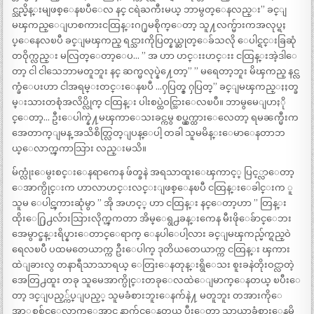
င္သည္မိန္းမျဖစ္ေနၿပီေလ နင္ ငရဲႀကီးမယ္ ဘာမွတ္ေနလည္း” ခင္ျ
မၾကည္ေျပာစကားငထြန္းဂ႐ုမစိုက္ေတာ့ သူ႔လက္မ်ားကအလုပ္ရႈ
ပ္ေနေလၿပီ ခင္ျမၾကည္ ရင္သားကိုပြတ္နယ္ဆုတ္ေခ်သလို ေပါင္ရင္းခြဆုံ
တဝိုက္လည္း မလြတ္ေတာ့ေပ… ” အ ဟာ ဟင္းးဟင္းး ငထြန္းအဲ့ဒါေ
တာ့ ငါ ငါသေဘာမတူဘူး နင္ ဆက္မလုပ္နဲ႔ေတာ့” ” မရေတာ့ဘူး မိၾကည္ နင္လ
က္ခံေပးဟာ ငါအရမ္းတင္းေနၿပီ …ႁပြတ္စ္ ႁပြတ္” ခင္ျမၾကည္ႏႈတ္ခ
မ္းသားတစုံအလိပ္လိုက္ ငထြန္း ပါးစပ္ထဲဝင္သြားေလၿပီ။ ဘာမွမေျပာႏို
င္ေတာ့… ဦးေပါက္နဲ႔မၾကာေသးခင္ကမွ စပ္ယွက္ထားေလေတာ့ ရမၼက္မီးက
အေတာက္ျမန္ အသိစိတ္လြတ္ျပန္ေပါ့ တခါ သူမမိန္းေမာေနတာဘ
ယ္ေလာက္ၾကာသြား လည္းမသိ။
မ်က္လုံးေမွးစင္းေနရာကေန ဖ်တ္ခနဲ အရသာထူးေၾကာင့္ ပြင့္လာေတာ့
ေအာက္ပိုင္းက ဟာလာဟင္းလင္းျဖစ္ေနၿပီ ငထြန္းေခါင္းက ူ
သူမ ေပါင္ၾကားဆုံမွာ ” အို အဟင့္ ဟာ ငထြန္း နင္ေတာ့ဟာ ” တြန္း
ထိုးေ႐ြ႕လ်ားသြားလိုက္ၾကတာ အိမ္ေရွ႕ခန္းကေန မီးဖိုေခ်ာင္ေဘး
အေမွာင္ခန္းရိပ္နားေတာင္ေရာက္ ေနပါေပါ့လား ခင္ျမၾကည္မ်က္ရည္ဝဲ
ရေလၿပီ ပထမတေယာက္က ဦးေပါက္ ဒုတိယတေယာက္က ငထြန္း ၾကား
ထဲျခားလွ တနာရီသာသာရယ္ ေတြးေနတုန္းရွိေသး စူးခနဲတိုးဝင္လာတဲ့
အေတြ႕ထူး တခု သူမေအာက္ပိုင္းတခုေလထဲေျမာက္ေနတယ္ ၿပီးေ
တာ့ ဒင္ျပည့္က်ပ္ျပည့္ သူမခံစားဘူးေနက်နဲ႔ မတူဘူး တအားကိုေ
အာ္ဟစ္ပစ္ခ်င္ေလာက္ေအာင္ နာက်င္ေနတယ္ ပီးေတာ့ သာယာခံစားေနမိ