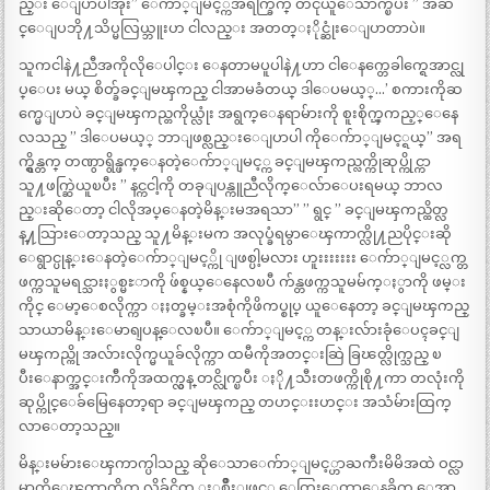
ည္း ေျပာပါအုံး” ေက်ာ္ျမင့္ကအရက္ခြက္ တငုံယူေသာက္ၿပီး ” အဆ
င္ေျပဘို႔သိပ္မလြယ္ဘူးဟ ငါလည္း အတတ္ႏိုင္ဆုံးေျပာတာပဲ။
သူကငါနဲ႔ညီအကိုလိုေပါင္း ေနတာမပူပါနဲ႔ဟာ ငါေနက္တေခါက္ရေအာင္လု
ပ္ေပး မယ္ စိတ္ခ်ခင္ျမၾကည္ ငါအာမခံတယ္ ဒါေပမယ့္…’ စကားကိုဆ
က္မေျပာပဲ ခင္ျမၾကည္တကိုယ္လုံး အရွက္ေနရာမ်ားကို စူးစိုက္ၾကည့္ေနေ
လသည္ ” ဒါေပမယ့္ ဘာျဖစ္လည္းေျပာပါ ကိုေက်ာ္ျမင့္ရယ္” အရ
က္ရွိန္တက္ တဏွာရွိန္ဖက္ေနတဲ့ေက်ာ္ျမင့္က ခင္ျမၾကည္လက္ကိုဆုပ္ကိုင္ကာ
သူ႔ဖက္ဆြဲယူၿပီး ” နင္ကငါ့ကို တခုျပန္ကူညီလိုက္ေလ်ာေပးရမယ္ ဘာလ
ည္းဆိုေတာ့ ငါလိုအပ္ေနတဲ့မိန္းမအရသာ” ” ရွင္ ” ခင္ျမၾကည္ထိတ္လ
န္႔သြားေတာ့သည္ သူ႔မိန္းမက အလုပ္ခံရမွာေၾကာက္လို႔ညပိုင္းဆို
ေရွာင္ပုန္းေနတဲ့ေက်ာ္ျမင့္ကို ျဖစ္ပါ့မလား ဟူးးးးးးး ေက်ာ္ျမင့္လက္တ
ဖက္ကသူမရင္သားႏွစ္မႊာကို ဖ်စ္နယ္ေနေလၿပီ က်န္တဖက္ကသူမမ်က္ႏွာကို ဖမ္း
ကိုင္ ေမာ့ေစလိုက္ကာ ႏႈတ္ခမ္းအစုံကိုဖိကပ္စုပ္ ယူေနေတာ့ ခင္ျမၾကည္
သာယာမိန္းေမာရျပန္ေလၿပီ။ ေက်ာ္ျမင့္က တန္းလ်ားခုံေပၚခင္ျ
မၾကည္ကို အလ်ားလိုက္မယူခ်လိုက္ကာ ထမီကိုအတင္းဆြဲ ခြၽတ္လိုက္သည္ ၿ
ပီးေနာက္အင္းက်ီကိုအထက္လွန္ တင္လိုက္ၿပီး ႏို႔သီးတဖက္ကိုစို႔ကာ တလုံးကို
ဆုပ္ကိုင္ေခ်မြေနေတာ့ရာ ခင္ျမၾကည္ တဟင္းးဟင္း အသံမ်ားထြက္
လာေတာ့သည္။
မိန္းမမ်ားေၾကာက္ပါသည္ ဆိုေသာေက်ာ္ျမင့္ဟာႀကီးမိမိအထဲ ဝင္လာ
မွာကိုေၾကာက္စိတ္ လိုခ်င္စိတ္ ႏွစ္မ်ိဳးျဖင့္ ေတြးေတာေနခိုက္ ေအာ