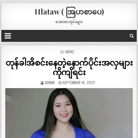
Hlataw ( အြပာစာပေ)
အောစာအုပ်များ
POSTED
NEWS
IN
တုန်ခါအိစင်းနေတဲ့နောက်ပိုင်းအလှများ
ကိုကျိရင်း
ADMIN
SEPTEMBER 14, 2023