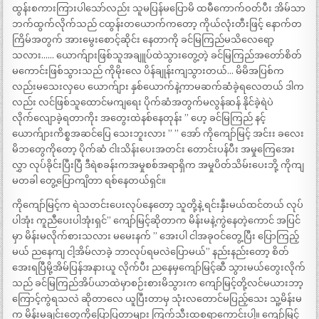
ထွန်းစကားကြားပါသော်လည်း သူမပြန်မပြောမိ ထမီကောက်ဝတ်ပီး အိမ်သာ
ဘက်ထွက်လိုက်သည် ငထွန်းတယောက်ကတော့ ကိုယ်လုံးတီးဖြင့် နောက်တ
ကြိမ်အတွက် အားမွေးစောင့်ဆိုင်း နေတာကို ခင်မြကြည်မသိလေရော့
သလား…… ယောက်ျားဖြစ်သူအချူပ်ထဲသွားတွေ့တဲ့ ခင်မြကြည်အတော်စိတ်
မကောင်းဖြစ်သွားသည် ကိုမိုးလေ ပိန်ချုန်းကျသွားတယ်… မိမိအပြစ်က
လည်းမသေးလှပေ ယောက်ျား နှစ်ယောက်နဲ့ကာမဆက်ဆံခဲ့ရလေတယ် ဒါက
လည်း လင်ဖြစ်သူထောင်မကျရေး ပိုက်ဆံအတွက်မလွန်ဆန် နိုင်ခဲ့ရဲပဲ
လိုက်လျောခဲ့ရတာကိုး အတွေးထဲနစ်နေတုန်း ” ဟေ့ ခင်မြကြည် နင့်
ယောက်ျားကိစ္စအဆင်ပြေ သေးဘူးလား ” ” အော် ကိုကျော်မြင့် အင်းး ခလေး
မိဘတွေကိုတော့ ပိုက်ဆံ ငါးသိန်းပေးအတင်း တောင်းပန်ပီး အမှုကြေအေး
လွှာ လုပ်ခိုင်းပြီးပြီ ဒီရဲစခန်းကအမှုစစ်အရာရှိက အမှုပိတ်သိမ်းပေးဘို့ ကိုကျ
မတခါ တွေ့ပြောကျိတာ ရစ်နေတယ်ရှင်။
ကိုကျော်မြင့်က ရဲသတင်းပေးလုပ်နေတော့ သူတို့နဲ့ ရင်းနှီးမယ်ထင်တယ် လုပ်
ပါအုံး ကူညီပေးပါအုံးရှင်” ကျော်မြင့်ဆိုတာက မိန်းမနဲ့ကွဲနေတဲ့ကောင် အပြင်
မှာ မိန်းမလိုက်စားသလား မမေးနက် ” အေးပါ ငါအခုဝင်တွေ့ပြီး ပြောကြည့်
မယ် ညနေကျ ငါ့အိမ်လာခဲ့ ဘာလုပ်ရမလဲပြောမယ်” နည်းနည်းတော့ စိတ်
အေးရပြီမို့အိမ်ပြန်အနားယူ လိုက်ပီး ညနေမှကျော်မြင့်ဆီ သွားမယ်တွေးလိုက်
သည် ခင်မြကြည်အိပ်ယာထဲမှာစဉ်းစားမိသွားက ကျော်မြင့်တို့လင်မယားဘာ့
ကြောင့်ကွဲရသလဲ ဆိုတာလေ ယူပြီးတာမှ သုံးလတောင်မပြည့်သေး သူ့မိန်းမ
က မိန်းမချင်းတွေကိုပြောပြတာများ ကြက်သီးထစရာကောင်းပါ့။ ကျော်မြင့်