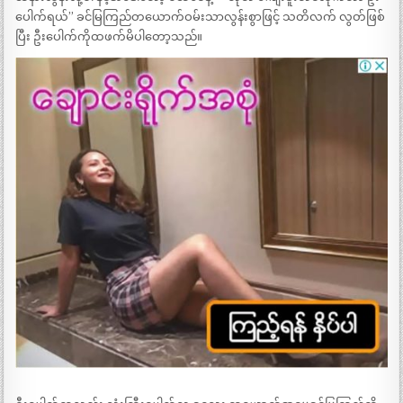
ပေါက်ရယ်” ခင်မြကြည်တယောက်ဝမ်းသာလွန်းစွာဖြင့် သတိလက် လွတ်ဖြစ်
ပြီး ဦးပေါက်ကိုထဖက်မိပါတော့သည်။