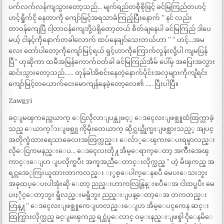
ပက်လက်လန်ကျသွားတော့သည်… မျက်ရည်တစိုစိုဖြင့် ခင်မြကြည်တဟင့်
ဟင့်ရှိုက်ငို နေတာကို ကျော်မြင့်အရသာခံကြည့်ပြီးနောက် ” နင် လည်း
တာဝန်ကျေပြီ ငါ့တာဝန်ကျေဘို့ပဲရှိတော့တယ် စိတ်ချနေပါ ခင်မြကြည် ဒါပေ
မယ့် ငါနင့်ကိုနောက်တခါလောက် ထပ်နေချင်သေးတယ်ဟာ ” ” ဟင့်…အမ
လေး တော်ပါတော့ကိုကျော်မြင့်ရယ် ရှင့်ဟာကိုကြောက်လွန်းလို့ပါ ကျမပြန်
ပြီ” ဟုဆိုကာ ထမီအမြန်ကောက်ဝတ်ခါ ခင်မြကြည်အိမ် ပေါ်မှ အပြေးအလွှား
ဆင်းသွားတော့သည်…… တုန်ခါအိစင်းနေတဲ့နောက်ပိုင်းအလှများကိုကျိရင်း
ကျော်မြင့်တယောက်ငေးမောကျန်နေခဲ့တော့လေ၏ ….. ပြီးပါပြီ။
Zawgyi
ခင္ျမၾကည္တေယာက္ ေငြလိုလာျပန္သျဖင့္ ေဒၚေလးျဖစ္သူထံထြက္လာခဲ့
သည္ ေယာက္်ားျဖစ္သူ ကိုမိုးတေယာက္ ဆိုင္ကယ္တိုက္မႈျဖစ္ထားသည့္ အျပင္
အတိုက္ခံထားရေသာခေလးအတြက္လည္း ေလ်ာ္ေၾကးေပးရမွာလည္း
လိုေငြကမနည္းေပ… ေဒၚေလးတို႔အိမ္ေရာက္ေတာ့ အက်ိဳးအေၾ
ကာင္းေျပာ ျပလိုက္ၿပီး အကူအညီေတာင္းလိုက္သည္ ” ဟဲ့ မိၾကည္ အ
ရင္ကအေႂကြးယူထားတာကလည္း ႏွစ္ေပါက္ေနၿပီ မေပးေသးဘူး
အခုထပ္ေပးပါအုံးဆို ေတာ့ ညည္းဟာကလြန္လြန္းၿပီေအ ငါထပ္ၿပီး မေ
ပးႏိုင္ေတာ့ဘူး ရွိလည္းမရွိဘူး ညည္းျပန္ေတာ့ေအ တကတည္း
ဟြန္႔” ေဒၚေလးျဖစ္သူကေျပာလည္းေျပာ အိမ္ေပၚကေန ဆင္း
ထြက္သြားလိုက္သည္ ခင္ျမၾကည္ ရင္ထဲပူေလာင္ ဝမ္းနည္းျဖစ္ခါ ငိုေနမိေ