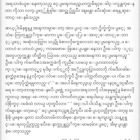
အရသာခံယူေနေတာ့သည္ ခင္ျမၾကည္တေယာက္ထမီရင္ေခါင္းလွန္တက္ေန
တာ ကိုသာ လက္ျဖင့္က်စ္က်စ္ပါေအာင္ဆုပ္ကိုင္ၿပီး အျမန္သာ ၿပီးဆုံးေစရန္ ဆုေ
တာင္းေနမိသည္။
ဆယ့္ငါးမိနစ္ခန္႔အၾကာမွာေတာ့ အားျပင္းေသာ ႐ိုက္ခ်က္မ်ားျဖင့္ အ
သံေတြတုန္ယင္လႈိက္ေမာကာ ပူေႏြးေႏြး ေအာင့္ေတာင့္ေတာ
င့္ျဖင့္ အဆုံးသတ္သြား သည္ကို ခံစားလိုက္ရေလေသာ ခင္ျမၾကည္…။ ေ
ဟာဟဲ ေဟာဟဲျဖင့္ ကာမေဇာေခြၽးျပန္ေနေသာ ဦးေပါက္ ႏွင့္
အတူပက္လက္လွန္ကာ တိတ္ဆိတ္ သြားေတာ့သည္ ခဏအၾကာ ခင္ျမၾကည္မွ ”
ဦးေပါက္ က်မကိစၥအခက္အခဲကို ကူညီေပးမယ္ ေျပာထားတဲ့မ်
က္ႏွာေၾကာင့္ရွင္ မုဒိမ္းက်င့္သလို အႏိုင္ယူလုပ္သြားတာကို က်မဒီတခါေ
နာက္ဆုံးအေန နဲ႔လိုက္ေလ်ာေပးလိုက္ၿပီ ဦးေပါက္ကတိတည္ေပး က်မ ဘ
ယ္ေတာ့ပိုက္ဆံရမွာလည္း” ” ေအးပါ မိၾကည္ရယ္ ငါလည္းနင့္အေဒၚဆီက
မရ ေတာ့တာၾကာေနၿပီျဖစ္တဲ့ လင္မယားအရသာကို ငါအခုမွနင္နဲ႔ခံစားလို
က္ရတယ္ အရမ္းေကာင္းဟာ ငါကတိတည္ေစရပါမယ္ သန္ဘက္ခါညေနက်
ငါ့စိုက္ခင္းၿခံထဲ လာယူ ဟုတ္ၿပီလား ” ” အင္းပါ ငါးသိန္းယူမွာ ဦးေပါက္
က်မျပန္ေတာ့မယ္ ” ခင္ျမၾကည္ထရပ္လိုက္ၿပီး ထမီျပင္ဝတ္လိုက္ေတာ့မွ တ
စိုစိုျဖစ္ေနတာ သတိထားမိကာအိမ္ေနာက္ေဖး ေရကျပင္မွာ သန္႔ရွ
င္းေရးလုပ္လိုက္သည္ ၿပီးေနာက္တုန္ယင္လႈိက္ေမာမႈမ်ားျဖင့္ အိမ္ျပန္လာ
ခဲ့ေတာ့သည္။