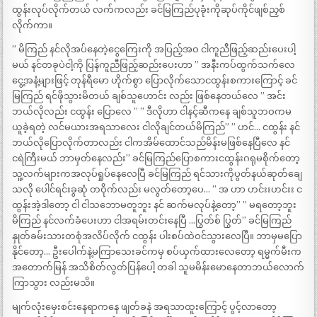
ထွန်းလုပ်လိုက်တယ် လက်ကလည်း ခင်မြကြည်ပုခုံးကိုဆုပ်ကိုင်ဖျစ်ညှစ်
လိုက်ကာ။
” မိကြည် နင်လိုအပ်နေတဲ့ငွေကြေးကို အပြည့်အဝ ငါကူညီဖြည့်ဆည်းပေးပါ့
မယ် နင်တခုပဲငါ့ကို ပြန်ကူညီဖြည့်ဆည်းပေးဟာ ” အနီးကပ်ထွက်သက်လေ
ငွေ့အနံ့များဖြင့် တုန်ရီမော ဟိုက်စွာ ပြောလိုက်သောငထွန်းစကားကြောင့် ခင်
မြကြည် ရင်ဖိုသွားမိတယ် ချစ်သူဟောင်း လည်း ဖြစ်နေတယ်လေ ” အင်း
ဘယ်လိုလည်း ငထွန်း ပြောလေ ” ” ဒီလိုဟာ ငါနင့်ဆီကနေ ချစ်သူဘဝကမ
ယူခဲ့ရတဲ့ လင်မယားအရသာလေး ငါလိုချင်တယ်မိကြည်” ” ဟင်… ငထွန်း နင်
ဘယ်လိုပြောလိုက်တာလည်း ငါကအိမ်ထောင်သည်မိန်းမဖြစ်နေပြီလေ နင်
ငရဲကြီးမယ် ဘာမှတ်နေလည်း” ခင်မြကြည်ပြောစကားငထွန်းဂရုမစိုက်တော့
သူ့လက်များကအလုပ်ရှုပ်နေလေပြီ ခင်မြကြည် ရင်သားကိုပွတ်နယ်ဆုတ်ချေ
သလို ပေါင်ရင်းခွဆုံ တဝိုက်လည်း မလွတ်တော့ပေ… ” အ ဟာ ဟင်းးဟင်းး င
ထွန်းအဲ့ဒါတော့ ငါ ငါသဘောမတူဘူး နင် ဆက်မလုပ်နဲ့တော့” ” မရတော့ဘူး
မိကြည် နင်လက်ခံပေးဟာ ငါအရမ်းတင်းနေပြီ …ပြွတ်စ် ပြွတ်” ခင်မြကြည်
နှုတ်ခမ်းသားတစုံအလိပ်လိုက် ငထွန်း ပါးစပ်ထဲဝင်သွားလေပြီ။ ဘာမှမပြော
နိုင်တော့… ဦးပေါက်နဲ့မကြာသေးခင်ကမှ စပ်ယှက်ထားလေတော့ ရမ္မက်မီးက
အတောက်မြန် အသိစိတ်လွတ်ပြန်ပေါ့ တခါ သူမမိန်းမောနေတာဘယ်လောက်
ကြာသွား လည်းမသိ။
မျက်လုံးမှေးစင်းနေရာကနေ ဖျတ်ခနဲ အရသာထူးကြောင့် ပွင့်လာတော့