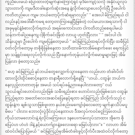
ကူညီပေးမယ် ပြောထားတဲ့မျက်နှာကြောင့်ရှင် မုဒိမ်းကျင့်သလို အနိုင်ယူလုပ်
သွားတာကို ကျမဒီတခါနောက်ဆုံးအနေ နဲ့လိုက်လျောပေးလိုက်ပြီ ဦးပေါက်
ကတိတည်ပေး ကျမ ဘယ်တော့ပိုက်ဆံရမှာလည်း” ” အေးပါ မိကြည်ရယ် ငါ
လည်းနင့်အဒေါ်ဆီကမရ တော့တာကြာနေပြီဖြစ်တဲ့ လင်မယားအရသာကို ငါ
အခုမှနင်နဲ့ခံစားလိုက်ရတယ် အရမ်းကောင်းဟာ ငါကတိတည်စေရပါမယ်
သန်ဘက်ခါညနေကျ ငါ့စိုက်ခင်းခြံထဲ လာယူ ဟုတ်ပြီလား ” ” အင်းပါ ငါး
သိန်းယူမှာ ဦးပေါက် ကျမပြန်တော့မယ် ” ခင်မြကြည်ထရပ်လိုက်ပြီး ထမီပြင်
ဝတ်လိုက်တော့မှ တစိုစိုဖြစ်နေတာ သတိထားမိကာအိမ်နောက်ဖေး ရေကပြင်
မှာ သန့်ရှင်းရေးလုပ်လိုက်သည် ပြီးနောက်တုန်ယင်လှိုက်မောမှုများဖြင့် အိမ်
ပြန်လာ ခဲ့တော့သည်။
” ဟေ့ ခင်မြကြည် နင်ဘယ်တွေလျှောက်သွားနေတာ လည်းဟာ တံခါးပိတ်
ထားလို့ငါထိုင်စောင့်နေတာ တနာရီလောက်ရှိနေပြီ” “ဟယ်…ငထွန်း ဘယ်က
နေလှည့်လာတာတုန်း အမယ် သပ်ရပ်ခန့်ညားနေပါလားတော့” ငယ်
သူငယ်ချင်းဟောင်းလည်းဖြစ် သမီးရည်းစား ဟောင်းလည်းဖြစ်သော ငထွန်း
ကြည့်ရတာ အတော်လေးအဆင်ပြေနေပုံရတာ ခင်မြကြည် သိလိုက်သည် င
ထွန်းနဲ့က ချစ်သူသာဖြစ်ဖူးတာ နယ်စည်းမကျော်ခဲ့လေတော့ မျက်နှာသိပ်မပူ
မိပေ ” ငါလား ဘောလုံးပွဲဒိုင်လုပ်နေတာဟ ဒီအလုပ်ကဝင်ငွေကြမ်းတယ်
ကိုယ်သာမလောင်းနဲ့ ရဲလိုင်းကြေးပေး ဒနပေးကမ်းလုပ်သာထား အိုကေ စို
ပြေပဲဟ ဟဲဟဲ ဒါနဲ့ နင့်ယောက်ျားနဲ့ခလေးရော မမြင်ပါ့လား”။ ” လာဟာ အိမ်
ထဲဝင်ငါပြောပြမယ် ” ခင်မြကြည်မှအိမ်တံခါးဖွင့်လိုက်ပီးအထဲဝင်လိုက်တော့