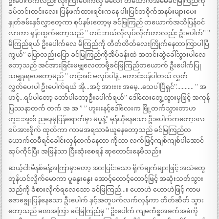
ဦးပေါက်ကလည်း လုံးကြီးပေါက်လှ ခလေး တယောက်အမေခင်မြကြည်ကို
ခပ်တင်းတင်းလေး ပြန်ဖက်ထားရင်းကနေ ပါးပြင်တဝိုက်အနမ်းများပေး
နှုတ်ခမ်းနှစ်လွှာတေ့ကာ စုပ်နမ်းတော့မှ ခင်မြကြည် တယောက်အသိပြန်ဝင်
လာကာ ရုန်းထွက်တော့သည် ” ဟင် ဘယ်လိုလုပ်လိုက်တာလည်း ဦးပေါက်” ”
မိကြည်ရယ် ဦးပေါက်လေ မိကြည်ကို တိတ်တိတ်လေးကြိုက်နေတာကြာပါပြီ
ကွယ်” ပြောလည်းပြော ခင်မြကြည်ကိုအိပ်ခန်းထဲ အတင်းဆွဲခေါ်သွားပါလေ
တော့သည် အင်အားခြင်းမမျှလေတာမို့ခင်မြကြည်တယောက် ဦးပေါက်ပြု
သမျှနုရပေတော့မည် ” ဟင့်အင် မလုပ်ပါနဲ့…တောင်းပန်ပါတယ် လွှတ်
လွှတ်ပေးပါ ဦးပေါက်ရယ် အို…အင့် အားးးး အမေ့…သေပါပြီရှင်”………… ” အ
ဟင့်…ရပ်ပါတော့ တော်ပါတော့ဦးပေါက်ရယ်” ဒေါ်လေးတွေ့သွားမှဖြင့် အကုန်
ပြဿနာတက် တက် အ အ ” ” ဟူးးးနင့်ဒေါ်လေးက မြို့တက်သွားတာဟ
ဟူးးးအူးစ် ညနေမှပြန်ရောက်မှာ မပူနဲ့” မုန်ယိုနေသော ဦးပေါက်ကတော့ဒလ
စပ်အားစိုက် ထုတ်ကာ ကာမအရသာခံယူနေတော့သည် ခင်မြကြည်တ
ယောက်ထမီရင်ခေါင်းလှန်တက်နေတာ ကိုသာ လက်ဖြင့်ကျစ်ကျစ်ပါအောင်
ဆုပ်ကိုင်ပြီး အမြန်သာ ပြီးဆုံးစေရန် ဆုတောင်းနေမိသည်။
ဆယ့်ငါးမိနစ်ခန့်အကြာမှာတော့ အားပြင်းသော ရိုက်ချက်များဖြင့် အသံတွေ
တုန်ယင်လှိုက်မောကာ ပူနွေးနွေး အောင့်တောင့်တောင့်ဖြင့် အဆုံးသတ်သွား
သည်ကို ခံစားလိုက်ရလေသော ခင်မြကြည်…။ ဟောဟဲ ဟောဟဲဖြင့် ကာမ
ဇောချွေးပြန်နေသော ဦးပေါက် နှင့်အတူပက်လက်လှန်ကာ တိတ်ဆိတ် သွား
တော့သည် ခဏအကြာ ခင်မြကြည်မှ ” ဦးပေါက် ကျမကိစ္စအခက်အခဲကို