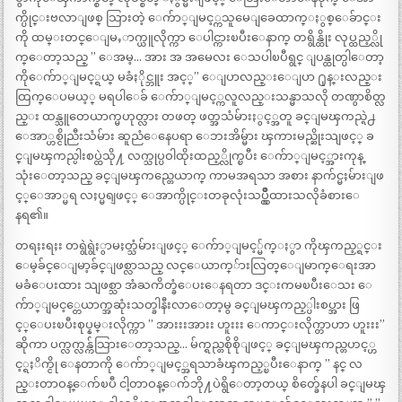
က္ပိုင္းဗလာျဖစ္ သြားတဲ့ ေက်ာ္ျမင့္ကသူမေျခေထာက္ႏွစ္ေခ်ာင္း
ကို ထမ္းတင္ေျမႇာက္ယူလိုက္ကာ ေပါင္ကားၿပီးေနာက္ တရွိန္ထိုး လုပ္ထည့္လို
က္ေတာ့သည္ ” ေအမ့… အား အ အမေလး ေသပါၿပီရွင္ ျပန္ထုတ္ပါေတာ့
ကိုေက်ာ္ျမင့္ရယ္ မခံႏိုင္ဘူး အင့္” ေျပာလည္းေျပာ ႐ုန္းလည္း
ထြက္ေပမယ့္ မရပါေခ် ေက်ာ္ျမင့္ကလူလည္းသန္မာသလို တဏွာစိတ္လ
ည္း ထန္သူတေယာက္မဟုတ္လား တဖတ္ ဖတ္အသံမ်ားႏွင့္အတူ ခင္ျမၾကည္ရဲ႕
ေအာ္ဟစ္ငိုညီးသံမ်ား ဆူညံေနေပရာ ေဘးအိမ္မ်ား ၾကားမည္ဆိုးသျဖင့္ ခ
င္ျမၾကည္ပါးစပ္ထဲသို႔ လက္သုပ္ပဝါထိုးထည့္လိုက္ၿပီး ေက်ာ္ျမင့္အားကုန္
သုံးေတာ့သည္ ခင္ျမၾကည္တေယာက္ ကာမအရသာ အစား နာက်င္မႈမ်ားျဖ
င့္ေအာ္မရ လႈပ္မရျဖင့္ ေအာက္ပိုင္းတခုလုံးသပ္လွ်ိဳထားသလိုခံစားေ
နရ၏။
တရႈးရႈး တရွဲရွဲႏွာမႈတ္သံမ်ားျဖင့္ ေက်ာ္ျမင့္မ်က္ႏွာ ကိုၾကည့္ရင္း
ေမ့ခ်င္ေျမာ့ခ်င္ျဖစ္လာသည္ လင္ေယာက္်ားလြတ္ေျမာက္ေရးအာ
မခံေပးထား သျဖစ္သာ အံႀကိတ္ခံေပးေနရတာ ဒင္းကမၿပီးေသး ေ
က်ာ္ျမင့္တေယာက္အဆုံးသတ္ခါနီးလာေတာ့မွ ခင္ျမၾကည့္ပါးစပ္အား ဖြ
င့္ေပးၿပီးစုပ္နမ္းလိုက္ကာ ” အားးးအားး ဟူးးး ေကာင္းလိုက္တာဟာ ဟူးးး”
ဆိုကာ ပက္လက္လန္က်သြားေတာ့သည္… မ်က္ရည္တစိုစိုျဖင့္ ခင္ျမၾကည္တဟင့္ဟ
င့္ရႈိက္ငို ေနတာကို ေက်ာ္ျမင့္အရသာခံၾကည့္ၿပီးေနာက္ ” နင္ လ
ည္းတာဝန္ေက်ၿပီ ငါ့တာဝန္ေက်ဘို႔ပဲရွိေတာ့တယ္ စိတ္ခ်ေနပါ ခင္ျမၾ