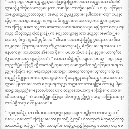
” ေဟ့ ခင္ျမၾကည္ နင္ဘယ္ေတြေလွ်ာက္သြားေနတာ လည္းဟာ တံခါးပိ
တ္ထားလို႔ငါထိုင္ေစာင့္ေနတာ တနာရီေလာက္ရွိေနၿပီ” “ဟယ္…ငထြန္း
ဘယ္ကေနလွည့္လာတာတုန္း အမယ္ သပ္ရပ္ခန္႔ညားေနပါလားေတာ့” ငယ္သူင
ယ္ခ်င္းေဟာင္းလည္းျဖစ္ သမီးရည္းစား ေဟာင္းလည္းျဖစ္ေ
သာ ငထြန္းၾကည့္ရတာ အေတာ္ေလးအဆင္ေျပေနပုံရတာ ခင္ျမၾ
ကည္ သိလိုက္သည္ ငထြန္းနဲ႔က ခ်စ္သူသာျဖစ္ဖူးတာ နယ္စည္းမေက်ာ္ခဲ့ေ
လေတာ့ မ်က္ႏွာသိပ္မပူမိေပ ” ငါလား ေဘာလုံးပြဲဒိုင္လုပ္ေနတာဟ ဒီအ
လုပ္ကဝင္ေငြၾကမ္းတယ္ ကိုယ္သာမေလာင္းနဲ႔ ရဲလိုင္းေၾကးေပး ဒ
နေပးကမ္းလုပ္သာထား အိုေက စိုေျပပဲဟ ဟဲဟဲ ဒါနဲ႔ နင့္ေယာက္်ား
နဲ႔ခေလးေရာ မျမင္ပါ့လား”။ ” လာဟာ အိမ္ထဲဝင္ငါေျပာျပမယ္ ” ခင္ျမၾ
ကည္မွအိမ္တံခါးဖြင့္လိုက္ပီးအထဲဝင္လိုက္ေတာ့ ေနာက္ကလိုက္ဝင္တဲ့ငထြန္းအၾက
ည့္ေတြက ခင္ျမၾကည္ေနာက္ပိုင္းအလွေကာက္ေၾကာင္းကို ၾ
ကည့္ပီး ခ်စ္သူဘဝကလက္ေႏွးခဲ့တာကိုေနာင္တရ ေနမိသည္ ခေလးတေယာ
က္သာေမြးထားေလတဲ့ ခင္ျမၾကည္ဟာ တင္သားကားကားရင္ထြားထြားနဲ႔ စြဲေ
ဆာင္မႈအျပည့္ရွိေနေသးပါလား ဟု ငထြန္းတေယာက္ ေတြးေငးကာ ေ
နမိေပသည္ ” ကဲ ခဏထိုင္အုံးငထြန္း ငါလက္ဖက္သုပ္လိုက္အုံး မယ္ ေကြၽးစရာ
ကဒါပဲရွိတယ္ ငထြန္းေရ” ။
” လုပ္မေနပါနဲ႔ ဟာ ငါမစားေတာ့ဘူး နင့္ေျပာမယ္ဆိုတာ ဘာလည္း ဒါ
ပဲေျပာေတာ့” ငထြန္းေဘးနားကပ္ထိုင္လိုက္ၿပီး ဝဲတက္လာတဲ့ မ်က္ရည္စေတြကို
အသာထိန္းလိုက္ကာ ” ငါ့ေယာက္်ားကဆိုင္ကယ္ကယ္ရီဆြဲတယ္ဟ တေန႔ေတာ့ ခေ