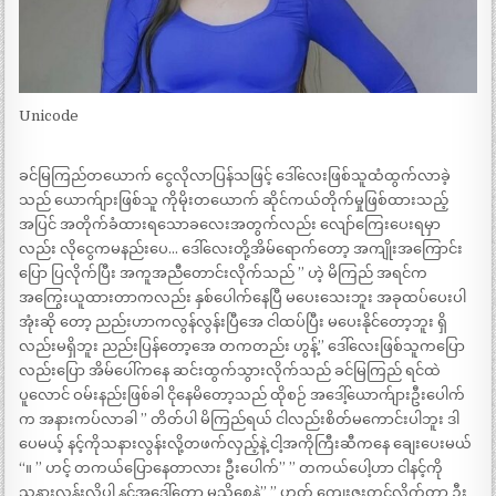
Unicode
ခင်မြကြည်တယောက် ငွေလိုလာပြန်သဖြင့် ဒေါ်လေးဖြစ်သူထံထွက်လာခဲ့
သည် ယောက်ျားဖြစ်သူ ကိုမိုးတယောက် ဆိုင်ကယ်တိုက်မှုဖြစ်ထားသည့်
အပြင် အတိုက်ခံထားရသောခလေးအတွက်လည်း လျော်ကြေးပေးရမှာ
လည်း လိုငွေကမနည်းပေ… ဒေါ်လေးတို့အိမ်ရောက်တော့ အကျိုးအကြောင်း
ပြော ပြလိုက်ပြီး အကူအညီတောင်းလိုက်သည် ” ဟဲ့ မိကြည် အရင်က
အကြွေးယူထားတာကလည်း နှစ်ပေါက်နေပြီ မပေးသေးဘူး အခုထပ်ပေးပါ
အုံးဆို တော့ ညည်းဟာကလွန်လွန်းပြီအေ ငါထပ်ပြီး မပေးနိုင်တော့ဘူး ရှိ
လည်းမရှိဘူး ညည်းပြန်တော့အေ တကတည်း ဟွန့်” ဒေါ်လေးဖြစ်သူကပြော
လည်းပြော အိမ်ပေါ်ကနေ ဆင်းထွက်သွားလိုက်သည် ခင်မြကြည် ရင်ထဲ
ပူလောင် ဝမ်းနည်းဖြစ်ခါ ငိုနေမိတော့သည် ထိုစဉ် အဒေါ့်ယောက်ျားဦးပေါက်
က အနားကပ်လာခါ ” တိတ်ပါ မိကြည်ရယ် ငါလည်းစိတ်မကောင်းပါဘူး ဒါ
ပေမယ့် နင့်ကိုသနားလွန်းလို့တဖက်လှည့်နဲ့ ငါ့အကိုကြီးဆီကနေ ချေးပေးမယ်
“။ ” ဟင့် တကယ်ပြောနေတာလား ဦးပေါက်” ” တကယ်ပေါ့ဟာ ငါနင့်ကို
သနားလွန်းလို့ပါ နင့်အဒေါ်တော့ မသိစေနဲ့” ” ဟုတ် ကျေးဇူးတင်လိုက်တာ ဦး