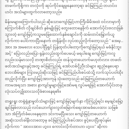
တဖက်ကိုစို့ကာ တလုံးကို ဆုပ်ကိုင်ချေမွနေတော့ရာ ခင်မြကြည် တဟင်းး
ဟင်း အသံများထွက်လာတော့သည်။
မိန်းမများကြောက်ပါသည် ဆိုသောကျော်မြင့်ဟာကြီးမိမိအထဲ ဝင်လာမှာကို
ကြောက်စိတ် လိုချင်စိတ် နှစ်မျိုးဖြင့် တွေးတောနေခိုက် အောက်ပိုင်းဗလာဖြစ်
သွားတဲ့ ကျော်မြင့်ကသူမခြေထောက်နှစ်ချောင်းကို ထမ်းတင်မြှောက်ယူ
လိုက်ကာ ပေါင်ကားပြီးနောက် တရှိန်ထိုး လုပ်ထည့်လိုက်တော့သည် ” အေမ့…
အား အ အမလေး သေပါပြီရှင် ပြန်ထုတ်ပါတော့ကိုကျော်မြင့်ရယ် မခံနိုင်ဘူး
အင့်” ပြောလည်းပြော ရုန်းလည်းထွက်ပေမယ့် မရပါချေ ကျော်မြင့်ကလူ
လည်းသန်မာသလို တဏှာစိတ်လည်း ထန်သူတယောက်မဟုတ်လား တဖတ်
ဖတ်အသံများနှင့်အတူ ခင်မြကြည်ရဲ့ အော်ဟစ်ငိုညီးသံများ ဆူညံနေပေရာ
ဘေးအိမ်များ ကြားမည်ဆိုးသဖြင့် ခင်မြကြည်ပါးစပ်ထဲသို့ လက်သုပ်ပဝါထိုး
ထည့်လိုက်ပြီး ကျော်မြင့်အားကုန် သုံးတော့သည် ခင်မြကြည်တယောက်
ကာမအရသာ အစား နာကျင်မှုများဖြင့်အော်မရ လှုပ်မရဖြင့် အောက်ပိုင်းတခု
လုံးသပ်လျှိုထားသလိုခံစားနေရ၏။
တရှုးရှုး တရှဲရှဲနှာမှုတ်သံများဖြင့် ကျော်မြင့်မျက်နှာ ကိုကြည့်ရင်း မေ့ချင်မြော့
ချင်ဖြစ်လာသည် လင်ယောက်ျားလွတ်မြောက်ရေးအာမခံပေးထား သဖြစ်
သာ အံကြိတ်ခံပေးနေရတာ ဒင်းကမပြီးသေး ကျော်မြင့်တယောက်
အဆုံးသတ်ခါနီးလာတော့မှ ခင်မြကြည့်ပါးစပ်အား ဖွင့်ပေးပြီးစုပ်နမ်း
လိုက်ကာ ” အားးးအားး ဟူးးး ကောင်းလိုက်တာဟာ ဟူးးး” ဆိုကာ