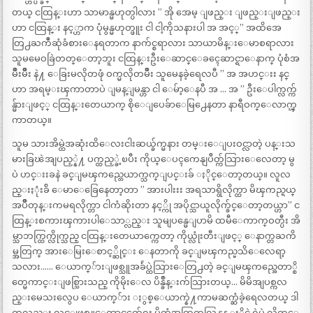
တယ္ ငထြန္းဟာ သာမာန္မဟုတ္ပါလား ” အို အေမ့ ျဖည္း ျဖည္းျဖည္း
ဟာ ငထြန္း နင့္ဟာက ပုံမွန္မဟုတ္ဖူး ငါ ငါ့ကိုသနားပါ အ အင့္” အထိအေ
တြ႕ႀကဳံဆုံခံစားေနရတာက နာက်င္စရာလား သာယာမိန္းေမာစရာလား
သူမမေဝခြဲတတ္ေတာ့ဘူး ငထြန္းဦးေဆာင္ေခၚေဆာင္ရာေနာက္ ပုံစံအ
မ်ိဳးမ်ိဳး နဲ႔ ေခြးမလိုတဖုံ ဝက္မလိုတမ်ိဳး သူမေနခဲ့ရေလပီ ” အ အဟင္းး နင္
ဟာ အရမ္းၾကာတာပဲ ျမန္ျမန္ဟာ ငါ ေမ်ာ့ေနပီ အ … အ ” ဦးေပါက္လက္က်
န္မ်ားျဖင့္ ငထြန္းတေယာက္ စိုေျပေခ်ာေမြ႕ေနတာ နာရီဝက္ေလာက္ၾ
ကာတယ္။
သူမ သားအိမ္ထဲအဆုံးထိေလးငါးဆယ္ခ်က္မနား တမ္းေျပးဝင္လာတဲ့ ပန္းသ
မားခြၽဲအျပည့္နဲ႔ ပက္ထည့္ခဲ့ၿပီး ကိုယ္ေပၚကေနျပဳတ္က်သြားေလေတာ့ မွ
ပဲ ဟင္းးခနဲ ခင္ျမၾကည္တေယာက္သက္ျပင္းခ် ႏိုင္ေတာ့တယ္။ လူလ
ည္းႏုံးခ်ိ ေမာေခြေနေတာ့တာ ” အားပါးးး အရသာရွိလိုက္ထာ မိၾကည္ရယ္
အပ်ိဳတုန္းကမရလိုက္တာ ငါကံဆိုးတာ နင့္ကို အပိုင္သာယူလိုက္ခ်င္ေတာ့တယ္ဟာ” င
ထြန္းစကားၾကားပါေသာ္လည္း သူမျပန္မေျပာမိ ထမီေကာက္ဝတ္ပီး အိ
မ္သာဘက္ထြက္လိုက္သည္ ငထြန္းတေယာက္ကေတာ့ ကိုယ္လုံးတီးျဖင့္ ေနာက္တႀကိ
မ္အတြက္ အားေမြးေစာင့္ဆိုင္း ေနတာကို ခင္ျမၾကည္မသိေလေရာ့
သလား…… ေယာက္်ားျဖစ္သူအခ်ဴပ္ထဲသြားေတြ႕တဲ့ ခင္ျမၾကည္အေတာ္စိ
တ္မေကာင္းျဖစ္သြားသည္ ကိုမိုးေလ ပိန္ခ်ဳန္းက်သြားတယ္… မိမိအျပစ္ကလ
ည္းမေသးလွေပ ေယာက္်ား ႏွစ္ေယာက္နဲ႔ကာမဆက္ဆံခဲ့ရေလတယ္ ဒါ
ကလည္း လင္ျဖစ္သူေထာင္မက်ေရး ပိုက္ဆံအတြက္မလြန္ဆန္ ႏိုင္ခဲ့ရဲပဲ လိုက္ေ