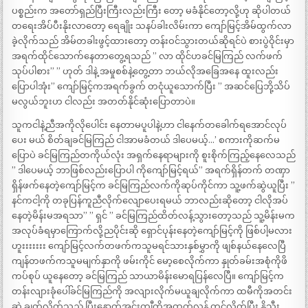
ပစ္စည်းက အတော်ရှည်ပြီးကြီးလည်းကြီး တော့ မခံနိုင်တော့လို့ဟု ဆိုပါတယ်
တရေးအိပ်ပီးနိုးလာတော့ ရေချိုး သနပ်ခါးလိမ်းကာ ကျော်မြင့်အိမ်ထွက်လာ
ခဲ့လိုက်သည် အိမ်တခါးဖွင့်ထားတော့ တန်းဝင်သွားတယ်ဆိုရင်ပဲ စားပွဲဝိုင်းမှာ
အရက်ထိုင်သောက်နေတာတွေ့ရသည် ” လာ ထိုင်ဟခင်မြကြည် လက်ဖက်
သုပ်ပါစား” ” ဟုတ် ဒါနဲ့ အမှုစစ်နဲ့တွေ့တာ ဘယ်လိုအခြေအနေ ထူးလည်း
ပြောပါအုံး” ကျော်မြင့်ကအရက်ခွက် တငုံယူသောက်ပြီး ” အဆင်ပြေဘို့သိပ်
မလွယ်ဘူးဟ ငါလည်း အတတ်နိုင်ဆုံးပြောတာပဲ။
သူကငါနဲ့ညီအကိုလိုပေါင်း နေတာမပူပါနဲ့ဟာ ငါနေက်တခေါက်ရအောင်လုပ်
ပေး မယ် စိတ်ချခင်မြကြည် ငါအာမခံတယ် ဒါပေမယ့်…’ စကားကိုဆက်မ
ပြောပဲ ခင်မြကြည်တကိုယ်လုံး အရှက်နေရာများကို စူးစိုက်ကြည့်နေလေသည်
” ဒါပေမယ့် ဘာဖြစ်လည်းပြောပါ ကိုကျော်မြင့်ရယ်” အရက်ရှိန်တက် တဏှာ
ရှိန်ဖက်နေတဲ့ကျော်မြင့်က ခင်မြကြည်လက်ကိုဆုပ်ကိုင်ကာ သူ့ဖက်ဆွဲယူပြီး ”
နင်ကငါ့ကို တခုပြန်ကူညီလိုက်လျောပေးရမယ် ဘာလည်းဆိုတော့ ငါလိုအပ်
နေတဲ့မိန်းမအရသာ” ” ရှင် ” ခင်မြကြည်ထိတ်လန့်သွားတော့သည် သူ့မိန်းမက
အလုပ်ခံရမှာကြောက်လို့ညပိုင်းဆို ရှောင်ပုန်းနေတဲ့ကျော်မြင့်ကို ဖြစ်ပါ့မလား
ဟူးးးးးးး ကျော်မြင့်လက်တဖက်ကသူမရင်သားနှစ်မွှာကို ဖျစ်နယ်နေလေပြီ
ကျန်တဖက်ကသူမမျက်နှာကို ဖမ်းကိုင် မော့စေလိုက်ကာ နှုတ်ခမ်းအစုံကိုဖိ
ကပ်စုပ် ယူနေတော့ ခင်မြကြည် သာယာမိန်းမောရပြန်လေပြီ။ ကျော်မြင့်က
တန်းလျားခုံပေါ်ခင်မြကြည်ကို အလျားလိုက်မယူချလိုက်ကာ ထမီကိုအတင်း
ဆွဲ ချွတ်လိုက်သည် ပြီးနောက်အင်းကျီကိုအထက်လှန် တင်လိုက်ပြီး နို့သီး