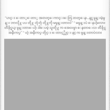
“ဟင္း ေတာ္ေတာ္ အတတ္ေကာင္းေတြ တတ္ေန၊…နင္က မွန္းမဲ့မွ
န္း ဘာလို႔ ပပ တို႔ ဘုံဘုံ တို႔ကို မမွန္းတာလဲ” “ မမွန္းပဲ ေနပါ့မလား
တီခိုင္ရယ္ မွန္းတာေပါ့၊ ဒါေပမဲ့ သူတို႔ က အေဝးမွာ ေနတာေလ၊ တီခိုင္က
အနီးကပ္” “ ဟဲ့ အနီးကပ္ တိုင္း ေတာင့္တိုင္း နင္ က မွန္းတာပဲလား