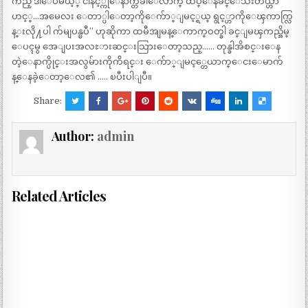
ကည္ ဒါေပမယ့္ ငါနင့္ကိုေနာက္တခါေလာက္ ထပ္ေနခ်င္ေသးတယ္ဟာ ” ”
ဟင့္…အမေလး ေတာ္ပါေတာ့ကိုေက်ာ္ျမင့္ရယ္ ရွင့္ဟာကိုေၾကာက္လြ
န္းလို႔ပါ က်မျပန္ၿပီ” ဟုဆိုကာ ထမီအျမန္ေကာက္ဝတ္ခါ ခင္ျမၾကည္အိမ္
ေပၚမွ အေျပးအလႊားဆင္းသြားေတာ့သည္…… တုန္ခါအိစင္းေန
တဲ့ေနာက္ပိုင္းအလွမ်ားကိုက်ိရင္း ေက်ာ္ျမင့္တေယာက္ေငးေမာက်
န္ေနခဲ့ေတာ့ေလ၏ ….. ၿပီးပါျပီ။
Share:
Author:
admin
Related Articles