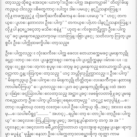
တာ့သည္ ထိုစဥ္ အေဒၚ့ေယာက္်ားဦးေပါက္က အနားကပ္လာခါ ” တိတ္ပါ မိၾ
ကည္ရယ္ ငါလည္းစိတ္မေကာင္းပါဘူး ဒါေပမယ့္ နင့္ကိုသနားလြန္း
လို႔တဖက္လွည့္နဲ႔ ငါ့အကိုႀကီးဆီကေန ေခ်းေပးမယ္ “။ ” ဟင့္ တက
ယ္ေျပာေနတာလား ဦးေပါက္” ” တကယ္ေပါ့ဟာ ငါနင့္ကိုသနားလြန္း
လို႔ပါ နင့္အေဒၚေတာ့ မသိေစနဲ႔” ” ဟုတ္ ေက်းဇူးတင္လိုက္တာ ဦးေပါက္ရ
ယ္” ခင္ျမၾကည္တေယာက္ဝမ္းသာလြန္းစြာျဖင့္ သတိလက္ လြတ္ျဖ
စ္ၿပီး ဦးေပါက္ကိုထဖက္မိပါေတာ့သည္။
ဦးေပါက္ကလည္း လုံးႀကီးေပါက္လွ ခေလး တေယာက္အေမခင္ျမၾကည္ကို
ခပ္တင္းတင္းေလး ျပန္ဖက္ထားရင္းကေန ပါးျပင္တဝိုက္အနမ္းမ်ားေပး ႏႈ
တ္ခမ္းႏွစ္လႊာေတ့ကာ စုပ္နမ္းေတာ့မွ ခင္ျမၾကည္ တေယာက္အသိျပန္
ဝင္လာကာ ႐ုန္းထြက္ေတာ့သည္ ” ဟင္ ဘယ္လိုလုပ္လိုက္တာလည္း ဦးေပါက္”
” မိၾကည္ရယ္ ဦးေပါက္ေလ မိၾကည္ကို တိတ္တိတ္ေလးႀကိဳက္ေနတာၾ
ကာပါၿပီကြယ္” ေျပာလည္းေျပာ ခင္ျမၾကည္ကိုအိပ္ခန္းထဲ အတ
င္းဆြဲေခၚသြားပါေလေတာ့သည္ အင္အားျခင္းမမွ်ေလတာမို႔ခင္ျမၾ
ကည္တေယာက္ ဦးေပါက္ျပဳသမွ်ႏုရေပေတာ့မည္ ” ဟင့္အင္ မလုပ္ပါနဲ႔…ေ
တာင္းပန္ပါတယ္ လႊတ္ လႊတ္ေပးပါ ဦးေပါက္ရယ္ အို…အင့္ အားးးး အေ
မ့…ေသပါၿပီရွင္”………… ” အဟင့္…ရပ္ပါေတာ့ ေတာ္ပါေတာ့ဦးေပါက္ရ
ယ္” ေဒၚေလးေတြ႕သြားမွျဖင့္ အကုန္ျပႆနာတက္ တက္ အ အ ” ”
ဟူးးးနင့္ေဒၚေလးက ၿမိဳ႕တက္သြားတာဟ ဟူးးးအူးစ္ ညေနမွျပန္ေရာက္
မွာ မပူနဲ႔” မုန္ယိုေနေသာ ဦးေပါက္ကေတာ့ဒလစပ္အားစိုက္ ထုတ္ကာ ကာမ